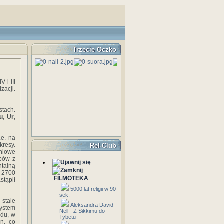
Trzecie Oczko
 i III
zacji.
tach.
du
,
Ur
,
.e. na
kresy.
Rel-Club
niowe
obów z
ntalną
0-2700
FILMOTEKA
stąpił
5000 lat religii w 90
sek.
 stale
Aleksandra David
system
Nell - Z Sikkimu do
adu, w
Tybetu
in, co