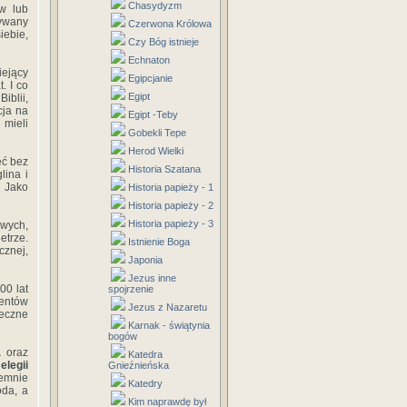
Chasydyzm
w lub
wywany
Czerwona Królowa
iebie,
Czy Bóg istnieje
Echnaton
iejący
Egipcjanie
. I co
Egipt
iblii,
cja na
Egipt -Teby
mieli
Gobekli Tepe
Herod Wielki
eć bez
Historia Szatana
lina i
. Jako
Historia papieży - 1
Historia papieży - 2
Historia papieży - 3
wych,
etrze.
Istnienie Boga
znej,
Japonia
Jezus inne
00 lat
spojrzenie
entów
Jezus z Nazaretu
eczne
Karnak - świątynia
bogów
a
oraz
Katedra
,
elegii
Gnieźnieńska
emnie
Katedry
oda, a
Kim naprawdę był