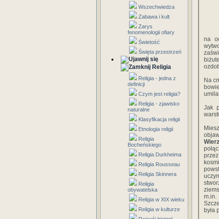
Wszechwiedza
Zabawa i kult
Zarys
fenomenologii ofiary
na o
Świetość
wytwo
Święta przestrzeń
zaświ
biżut
ozdob
Religia
Religia - jedna z
Na cm
definicji
bowie
umila
Czym jest religia?
Religia - zjawisko
Jak p
naturalne
warst
Klasyfikacja religii
Mies
Etnologia religii
objaw
Religia
Wier
Bocheńskiego
połąc
Religia Durkheima
przez
kosmi
Religia Rousseau
pows
Religia Skinnera
uczyn
stwor
Religia
ziems
obywatelska
m.in.
Religia w XIX wieku
Szcze
Religia w kulturze
była 