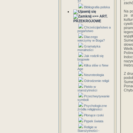
37
zachó
Bibliografia polska
Na po
ze st
=>> ART.
kultu
PRZEKROJOWE
cywi
Chrześcijaństwo a
pira
pogaństwo
legen
wyjąt
Dlaczego
Sumer
wierzymy w Boga?
słowo
Gramatyka
Wiel
moralności
Polin
Jak rodzili się
Indoc
bogowie
nazy
Hebra
Kilka słów o New
Age
Z dru
Neuroteologia
podob
Odrodzenie religii
Sumer
Ponad
Piekło w
Chyba
starożytności
Przechwytywanie
symboli
Psychologiczne
źródła religijności
Płonące rzeki
Pępek świata
Religie w
Starożytności -