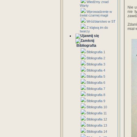
Wiedźmy znad
Warty
Nie u
nie ty
Wprowadzenie w
świat czarnej magii
zawd
Wróżbiarstwo w ST
Zdani
Z klątwą im do
miał 
twarzy
Bibliografia
Bibliografia 1
Bibliografia 2
Bibliografia 3
Bibliografia 4
Bibliografia 5
Bibliografia 6
Bibliografia 7
Bibliografia 8
Bibliografia 9
Bibliografia 10
Bibliografia 11
Bibliografia 12
Bibliografia 13
Bibliografia 14