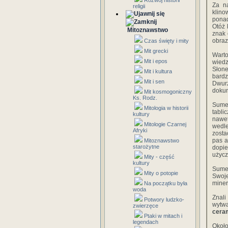
Rozwój historii
Za n
religii
klino
ponad
Otóż 
Mitoznawstwo
znak 
obraz
Czas święty i mity
Mit grecki
Warto
Mit i epos
wied
Słone
Mit i kultura
bardz
Mit i sen
Dwurz
dokum
Mit kosmogoniczny
Ks. Rodz.
Sumer
Mitologia w historii
tabli
kultury
nawet
Mitologie Czarnej
wedle
Afryki
zosta
pas a
Mitoznawstwo
starożytne
dopie
użycz
Mity - część
kultury
Sume
Mity o potopie
Swoje
miner
Na początku była
woda
Znal
Potwory ludzko-
wytw
zwierzęce
cera
Ptaki w mitach i
legendach
Około