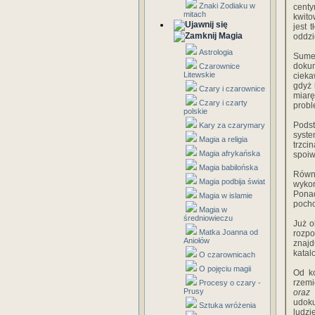
Znaki Zodiaku w
cent
mitach
kwito
jest 
Magia
oddzi
Astrologia
Sumer
dokum
Czarownice
Litewskie
cieka
gdyż 
Czary i czarownice
miar
Czary i czarty
probl
polskie
Podst
Kary za czarymary
syst
Magia a religia
trzci
Magia afrykańska
spoiw
Magia babilońska
Równ
Magia podbija świat
wykor
Pona
Magia w islamie
pocho
Magia w
średniowieczu
Już o
Matka Joanna od
rozp
Aniołów
znaj
katalo
O czarownicach
O pojęciu magii
Od ko
rzemi
Procesy o czary -
Prusy
oraz
udoku
Sztuka wróżenia
ludzi