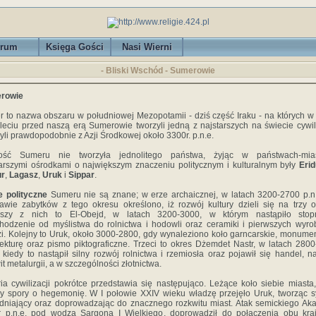
rum
Księga Gości
Nasi Wierni
- Bliski Wschód - Sumerowie
rowie
 to nazwa obszaru w południowej Mezopotamii - dziś część Iraku - na których w IV
cleciu przed naszą erą Sumerowie tworzyli jedną z najstarszych na świecie cywili
yli prawdopodobnie z Azji Środkowej około 3300r. p.n.e.
ość Sumeru nie tworzyła jednolitego państwa, żyjąc w państwach-mias
arszymi ośrodkami o największym znaczeniu politycznym i kulturalnym były
Eri
ur
,
Lagasz
,
Uruk
i
Sippar
.
e polityczne
Sumeru nie są znane; w erze archaicznej, w latach 3200-2700 p.n
awie zabytków z tego okresu określono, iż rozwój kultury dzieli się na trzy o
wszy z nich to El-Obejd, w latach 3200-3000, w którym nastąpiło stop
hodzenie od myślistwa do rolnictwa i hodowli oraz ceramiki i pierwszych wyr
i. Kolejny to Uruk, około 3000-2800, gdy wynaleziono koło garncarskie, monume
tekturę oraz pismo piktograficzne. Trzeci to okres Dżemdet Nastr, w latach 280
. kiedy to nastąpił silny rozwój rolnictwa i rzemiosła oraz pojawił się handel, na
it metalurgii, a w szczególności złotnictwa.
ria cywilizacji pokrótce przedstawia się następująco. Leżące koło siebie miasta,
ły spory o hegemonię. W I połowie XXIV wieku władzę przejęło Uruk, tworząc 
niający oraz doprowadzając do znacznego rozkwitu miast. Atak semickiego Ak
 p.n.e. pod wodzą Sargona I Wielkiego, doprowadził do połączenia obu kra