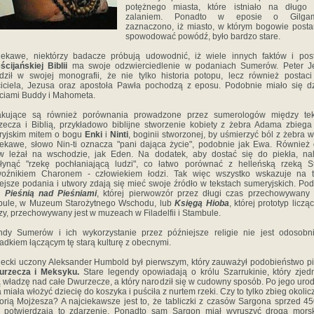
potężnego miasta, które istniało na długo 
zalaniem. Ponadto w eposie o Gilga
zaznaczono, iż miasto, w którym bogowie posta
spowodować powódź, było bardzo stare.
ekawe, niektórzy badacze próbują udowodnić, iż wiele innych faktów i pos
ścijańskiej Biblii
ma swoje odzwierciedlenie w podaniach Sumerów. Peter J
ził w swojej monografii, że nie tylko historia potopu, lecz również postac
iciela, Jezusa oraz apostoła Pawła pochodzą z eposu. Podobnie miało się d
ciami Buddy i Mahometa.
akujące są również porównania prowadzone przez sumerologów między tek
ecza i Biblią, przykładowo biblijne stworzenie kobiety z żebra Adama zbiega
ryjskim mitem o bogu
Enki
i
Ninti
, boginii stworzonej, by uśmierzyć ból z żebra w
ekawe, słowo Nin-ti oznacza "pani dająca życie", podobnie jak Ewa. Również
w leżał na wschodzie, jak Eden. Na dodatek, aby dostać się do piekła, nal
łynąć "rzekę pochłaniającą ludzi", co łatwo porównać z helleńską rzeką S
woźnikiem Charonem - człowiekiem łodzi. Tak więc wszystko wskazuje na t
ejsze podania i utwory zdają się mieć swoje źródło w tekstach sumeryjskich. Po
 z
Pieśnią nad Pieśniami
, której pierwowzór przez długi czas przechowywany
bule, w Muzeum Starożytnego Wschodu, lub
Księgą Hioba
, której prototyp liczą
zy, przechowywany jest w muzeach w Filadelfii i Stambule.
ndy Sumerów i ich wykorzystanie przez późniejsze religie nie jest odosobn
adkiem łączącym tę starą kulturę z obecnymi.
ecki uczony Aleksander Humbold był pierwszym, który zauważył podobieństwo p
urzecza i Meksyku.
Stare legendy opowiadają o królu Szarrukinie, który zjed
 władzę nad całe Dwurzecze, a który narodził się w cudowny sposób. Po jego uro
 miała włożyć dziecię do koszyka i puściła z nurtem rzeki. Czy to tylko zbieg okolic
torią Mojżesza? A najciekawsze jest to, że tabliczki z czasów Sargona sprzed 45
e. potwierdzają to zdarzenie. Ponadto sam Sargon miał wyruszyć drogą mors