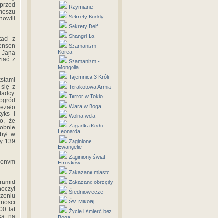
przed
Rzymianie
meszu
Sekrety Buddy
nowili
Sekrety Delf
Shangri-La
taci z
ensen
Szamanizm -
Korea
i Jana
ziać z
Szamanizm -
Mongolia
Tajemnica 3 Króli
stami
 się z
Terakotowa Armia
ładcy.
Terror w Tokio
 ogród
Wiara w Boga
eżało
tyks i
Wolna wola
o, że
Zagadka Kodu
dobnie
Leonarda
 był w
cy 139
Zaginione
Ewangelie
Zaginiony świat
ionym
Etrusków
Zakazane miasto
iramid
Zakazane obrzędy
noczył
Średniowiecze
dzeniu
Św. Mikołaj
zności
00 lat
Życie i śmierć bez
ką na
Boga