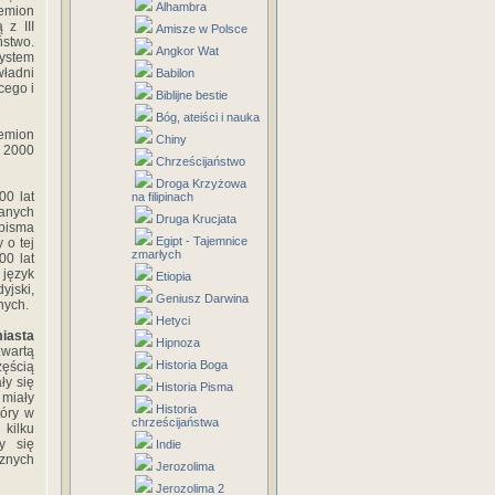
Alhambra
lemion
 z III
Amisze w Polsce
ństwo.
Angkor Wat
ystem
władni
Babilon
cego i
Biblijne bestie
Bóg, ateiści i nauka
lemion
Chiny
e 2000
Chrześcijaństwo
Droga Krzyżowa
00 lat
na filipinach
ianych
Druga Krucjata
 pisma
Egipt - Tajemnice
 o tej
zmarłych
00 lat
 język
Etiopia
yjski,
Geniusz Darwina
nych.
Hetyci
iasta
Hipnoza
zwartą
Historia Boga
zęścią
ły się
Historia Pisma
miały
Historia
tóry w
chrześcijaństwa
kilku
y się
Indie
znych
Jerozolima
Jerozolima 2