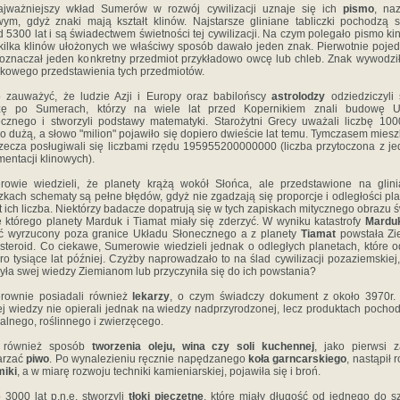
ajważniejszy wkład Sumerów w rozwój cywilizacji uznaje się ich
pismo
, na
wym, gdyż znaki mają kształt klinów. Najstarsze gliniane tabliczki pochodzą 
 5300 lat i są świadectwem świetności tej cywilizacji. Na czym polegało pismo k
kilka klinów ułożonych we właściwy sposób dawało jeden znak. Pierwotnie poje
oznaczał jeden konkretny przedmiot przykładowo owcę lub chleb. Znak wywodził
kowego przedstawienia tych przedmiotów.
 zauważyć, że ludzie Azji i Europy oraz babilońscy
astrolodzy
odziedziczyli
zę po Sumerach, którzy na wiele lat przed Kopernikiem znali budowę U
cznego i stworzyli podstawy matematyki. Starożytni Grecy uważali liczbę 10
o dużą, a słowo "milion" pojawiło się dopiero dwieście lat temu. Tymczasem mies
ecza posługiwali się liczbami rzędu 195955200000000 (liczba przytoczona z je
entacji klinowych).
owie wiedzieli, że planety krążą wokół Słońca, ale przedstawione na glin
czkach schematy są pełne błędów, gdyż nie zgadzają się proporcje i odległości pla
 ich liczba. Niektórzy badacze dopatrują się w tych zapiskach mitycznego obrazu ś
 którego planety Marduk i Tiamat miały się zderzyć. W wyniku katastrofy
Mardu
ć wyrzucony poza granice Układu Słonecznego a z planety
Tiamat
powstała Zi
steroid. Co ciekawe, Sumerowie wiedzieli jednak o odległych planetach, które o
ro tysiące lat później. Czyżby naprowadzało to na ślad cywilizacji pozaziemskiej,
yła swej wiedzy Ziemianom lub przyczyniła się do ich powstania?
rownie posiadali również
lekarzy
, o czym świadczy dokument z około 3970r. 
j wiedzy nie opierali jednak na wiedzy nadprzyrodzonej, lecz produktach pocho
alnego, roślinnego i zwierzęcego.
i również sposób
tworzenia oleju, wina czy soli kuchennej
, jako pierwsi z
arzać
piwo
. Po wynalezieniu ręcznie napędzanego
koła garncarskiego
, nastąpił 
miki
, a w miarę rozwoju techniki kamieniarskiej, pojawiła się i broń.
 3000 lat p.n.e. stworzyli
tłoki pieczętne
, które miały długość od jednego do s