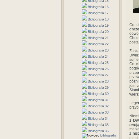
Bibliografia 15
Bibliografia 16
Bibliografia 17
Bibliografia 18
Co ci
Bibliografia 19
chrze
Bibliografia 20
dowod
Chrzc
Bibliografia 21
posta
Bibliografia 22
Bibliografia 23
Zask
Dwurz
Bibliografia 24
sume
Bibliografia 25
Co ci
bogó
Bibliografia 26
przep
Bibliografia 27
prze
późni
Bibliografia 28
jest
Bibliografia 29
Stam
Bibliografia 30
wiers
Bibliografia 31
Lege
Bibliografia 32
przyp
Bibliografia 33
Niemi
Bibliografia 34
z Dw
swoją
Bibliografia 35
matka
Bibliografia 36
z his
Bibliografia
p.n.