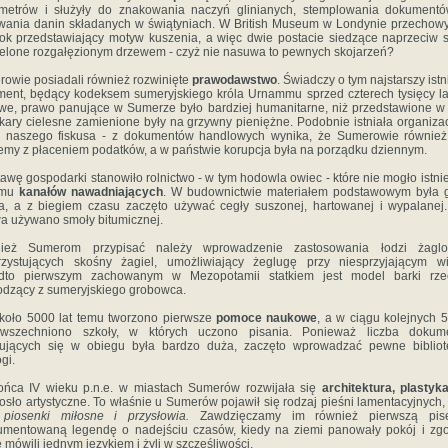
ymetrów i służyły do znakowania naczyń glinianych, stemplowania dokumentó
wania danin składanych w świątyniach. W British Museum w Londynie przecho
tłok przedstawiający motyw kuszenia, a więc dwie postacie siedzące naprzeciw s
elone rozgałęzionym drzewem - czyż nie nasuwa to pewnych skojarzeń?
owie posiadali również rozwinięte
prawodawstwo
. Świadczy o tym najstarszy istn
ent, będący kodeksem sumeryjskiego króla Urnammu sprzed czterech tysięcy lat
we, prawo panujące w Sumerze było bardziej humanitarne, niż przedstawione w B
kary cielesne zamienione były na grzywny pieniężne. Podobnie istniała organiza
ę naszego fiskusa - z dokumentów handlowych wynika, że Sumerowie również 
emy z płaceniem podatków, a w państwie korupcja była na porządku dziennym.
awę gospodarki stanowiło rolnictwo - w tym hodowla owiec - które nie mogło istni
emu
kanałów nawadniających
. W budownictwie materiałem podstawowym była g
na, a z biegiem czasu zaczęto używać cegły suszonej, hartowanej i wypalanej
a używano smoły bitumicznej.
ież Sumerom przypisać należy wprowadzenie zastosowania łodzi żaglo
zystujących skośny żagiel, umożliwiający żeglugę przy niesprzyjającym wi
dto pierwszym zachowanym w Mezopotamii statkiem jest model barki rzec
dzący z sumeryjskiego grobowca.
koło 5000 lat temu tworzono pierwsze
pomoce naukowe
, a w ciągu kolejnych 5
owszechniono szkoły, w których uczono pisania. Ponieważ liczba dokum
dujących się w obiegu była bardzo duża, zaczęto wprowadzać pewne bibliot
gi.
ńca IV wieku p.n.e. w miastach Sumerów rozwijała się
architektura, plastyk
osło artystyczne. To właśnie u Sumerów pojawił się rodzaj pieśni lamentacyjnych
 piosenki miłosne i przysłowia.
Zawdzięczamy im również pierwszą pis
mentowaną legendę o nadejściu czasów, kiedy na ziemi panowały pokój i zg
e mówili jednym językiem i żyli w szczęśliwości.