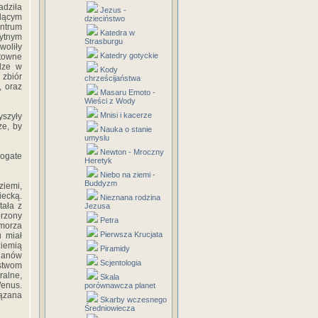
dziła
Jezus -
dącym
dzieciństwo
ntrum
Katedra w
żytnym
Strasburgu
woliły
Katedry gotyckie
towne
odze w
Kody
 zbiór
chrześcijaństwa
, oraz
Masaru Emoto -
Wieści z Wody
Mnisi i kacerze
yszyły
ze, by
Nauka o stanie
umyslu
Newton - Mroczny
bogate
Heretyk
Niebo na ziemi -
Buddyzm
iemi,
iecką.
Nieznana rodzina
tała z
Jezusa
orzony
Petra
 morza
Pierwsza Krucjata
u miał
ziemią
Piramidy
planów
Scjentologia
óstwom
ralne,
Skala
enus.
porównawcza planet
iązana
Skarby wczesnego
Średniowiecza