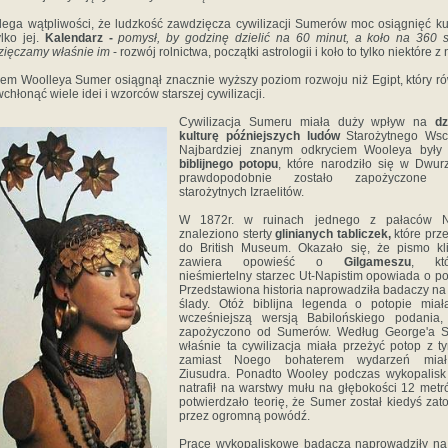
lega wątpliwości, że ludzkość zawdzięcza cywilizacji Sumerów moc osiągnięć kul
lko jej.
Kalendarz -
pomysł, by godzinę dzielić na 60 minut, a koło na 360 s
zięczamy właśnie im
- rozwój rolnictwa, początki astrologii i koło to tylko niektóre z 
em Woolleya Sumer osiągnął znacznie wyższy poziom rozwoju niż Egipt, który r
wchłonąć wiele idei i wzorców starszej cywilizacji.
Cywilizacja Sumeru miała duży wpływ na
dz
kulturę późniejszych ludów
Starożytnego Wsc
Najbardziej znanym odkryciem Wooleya były 
biblijnego potopu
, które narodziło się w Dwur
prawdopodobnie zostało zapożyczone 
starożytnych Izraelitów.
W 1872r. w ruinach jednego z pałaców N
znaleziono sterty
glinianych tabliczek,
które prz
do British Museum. Okazało się, że pismo kl
zawiera opowieść o
Gilgameszu
, kt
nieśmiertelny starzec Ut-Napistim opowiada o po
Przedstawiona historia naprowadziła badaczy n
ślady. Otóż biblijna legenda o potopie miał
wcześniejszą wersją Babilońskiego podania, 
zapożyczono od Sumerów. Według George'a S
właśnie ta cywilizacja miała przeżyć potop z t
zamiast Noego bohaterem wydarzeń mia
Ziusudra. Ponadto Wooley podczas wykopalisk
natrafił na warstwy mułu na głębokości 12 metr
potwierdzało teorię, że Sumer został kiedyś zat
przez ogromną powódź.
Prace wykopaliskowe badacza naprowadziły na