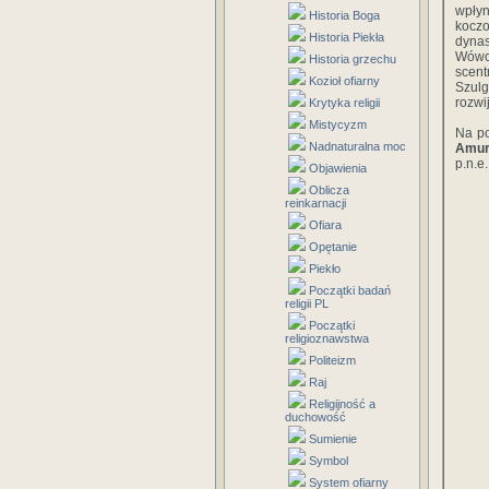
wpłyn
Historia Boga
koczo
Historia Piekła
dynas
Wówc
Historia grzechu
scent
Kozioł ofiarny
Szulg
rozwi
Krytyka religii
Mistycyzm
Na po
Nadnaturalna moc
Amur
p.n.e.
Objawienia
Oblicza
reinkarnacji
Ofiara
Opętanie
Piekło
Początki badań
religii PL
Początki
religioznawstwa
Politeizm
Raj
Religijność a
duchowość
Sumienie
Symbol
System ofiarny