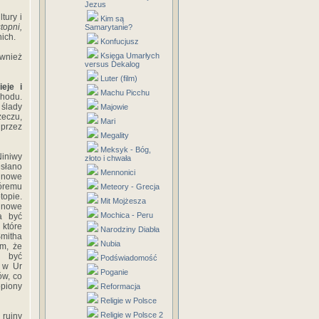
Jezus
tury i
Kim są
topni,
Samarytanie?
nich.
Konfucjusz
Księga Umarłych
ównież
versus Dekalog
Luter (film)
ieje i
Machu Picchu
hodu.
ślady
Majowie
zeczu,
Mari
przez
Megality
Meksyk - Bóg,
iniwy
złoto i chwała
esłano
Mennonici
inowe
óremu
Meteory - Grecja
topie.
Mit Mojżesza
a nowe
Mochica - Peru
a być
które
Narodziny Diabła
mitha
Nubia
ym, że
ł być
Podświadomość
 w Ur
Poganie
ów, co
opiony
Reformacja
Religie w Polsce
Religie w Polsce 2
 ruiny