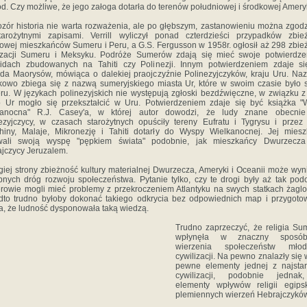
d. Czy możliwe, że jego załoga dotarła do terenów południowej i środkowej Amery
zór historia nie warta rozważenia, ale po głębszym, zastanowieniu można zgodz
arożytnymi zapisami. Verrill wyliczył ponad czterdzieści przypadków zbie
rowej mieszkańców Sumeru i Peru, a G.S. Fergusson w 1958r. ogłosił aż 298 zbie
lizacji Sumeru i Meksyku. Podróże Sumerów zdają się mieć swoje potwierdze
midach zbudowanych na Tahiti czy Polinezji. Innym potwierdzeniem zdaje si
da Maorysów, mówiąca o dalekiej praojczyźnie Polinezyjczyków, kraju Uru. Na
kowo zbiega się z nazwą sumeryjskiego miasta Ur, które w swoim czasie było s
u. W językach polinezyjskich nie występują zgłoski bezdźwięczne, w związku 
 Ur mogło się przekształcić w Uru. Potwierdzeniem zdaje się być książka 
kanocna" R.J. Casey'a, w której autor dowodzi, że ludy znane obecnie
ezyjczycy, w czasach starożytnych opuściły tereny Eufratu i Tygrysu i przez 
hiny, Malaje, Mikronezję i Tahiti dotarły do Wyspy Wielkanocnej. Jej mies
wali swoją wyspę "pępkiem świata" podobnie, jak mieszkańcy Dwurzecza
jczycy Jeruzalem.
giej strony zbieżność kultury materialnej Dwurzecza, Ameryki i Oceanii może wyn
nych dróg rozwoju społeczeństwa. Pytanie tylko, czy te drogi były aż tak po
owie mogli mieć problemy z przekroczeniem Atlantyku na swych statkach żagl
to trudno byłoby dokonać takiego odkrycia bez odpowiednich map i przygoto
, że ludność dysponowała taką wiedzą.
Trudno zaprzeczyć, że religia S
wpłynęła w znaczny sposó
wierzenia społeczeństw młod
cywilizacji. Na pewno znalazły się 
pewne elementy jednej z najsta
cywilizacji, podobnie jednak
elementy wpływów religii egips
plemiennych wierzeń Hebrajczyków