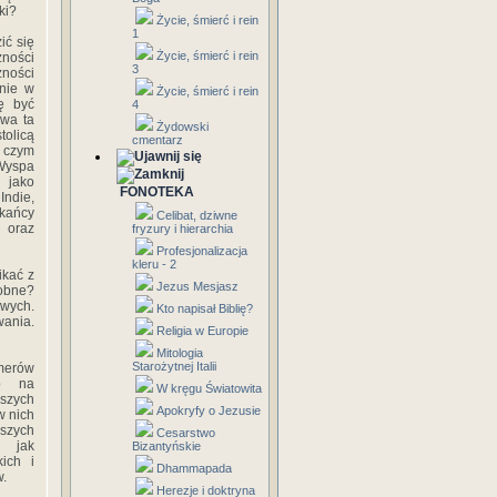
ki?
Życie, śmierć i rein
1
ić się
Życie, śmierć i rein
żności
3
żności
nie w
Życie, śmierć i rein
ę być
4
zwa ta
Żydowski
tolicą
cmentarz
z czym
"Wyspa
 jako
FONOTEKA
Indie,
zkańcy
Celibat, dziwne
 oraz
fryzury i hierarchia
Profesjonalizacja
kleru - 2
ikać z
Jezus Mesjasz
dobne?
owych.
Kto napisał Biblię?
wania.
Religia w Europie
Mitologia
Starożytnej Italii
umerów
b na
W kręgu Światowita
szych
Apokryfy o Jezusie
w nich
rszych
Cesarstwo
, jak
Bizantyńskie
kich i
Dhammapada
.
Herezje i doktryna