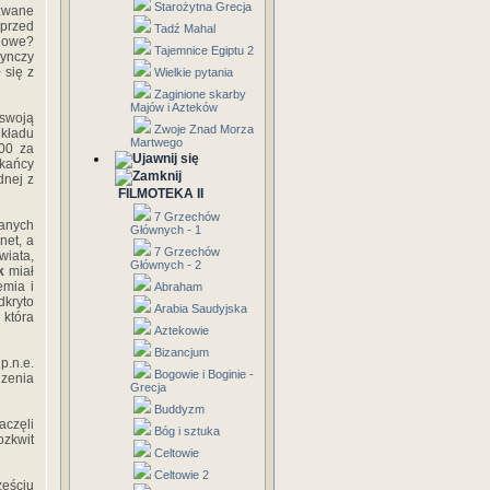
Starożytna Grecja
zwane
sprzed
Tadź Mahal
inowe?
Tajemnice Egiptu 2
dynczy
 się z
Wielkie pytania
Zaginione skarby
Majów i Azteków
 swoją
Zwoje Znad Morza
kładu
Martwego
000 za
zkańcy
dnej z
FILMOTEKA II
7 Grzechów
ianych
Głównych - 1
net, a
7 Grzechów
wiata,
Głównych - 2
k
miał
emia i
Abraham
dkryto
Arabia Saudyjska
 która
Aztekowie
Bizancjum
p.n.e.
Bogowie i Boginie -
dzenia
Grecja
Buddyzm
aczęli
Bóg i sztuka
rozkwit
Celtowie
Celtowie 2
ześciu