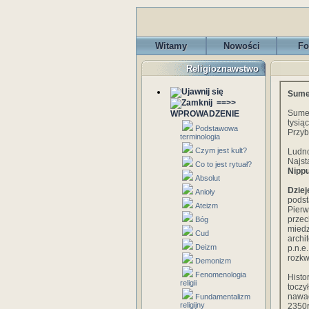
Witamy
Nowości
Fo
Religioznawstwo
Sume
==>>
Sumer
WPROWADZENIE
tysią
Podstawowa
Przyb
terminologia
Czym jest kult?
Ludn
Najst
Co to jest rytuał?
Nipp
Absolut
Dziej
Anioły
podst
Ateizm
Pier
przec
Bóg
miedz
Cud
archi
Deizm
p.n.e
rozkw
Demonizm
Fenomenologia
Histo
religii
toczy
nawad
Fundamentalizm
religijny
2350r