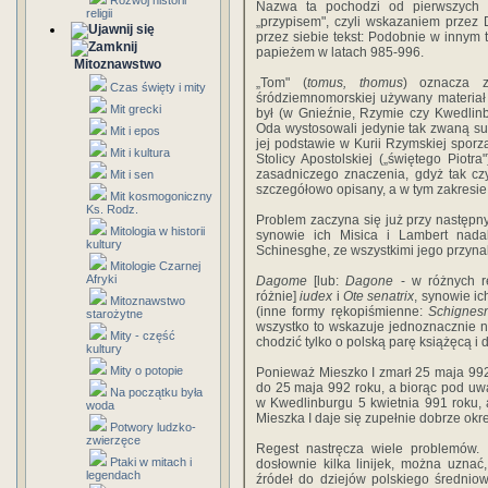
Rozwój historii
Nazwa ta pochodzi od pierwszych 
religii
„przypisem", czyli wskazaniem przez 
przez siebie tekst: Podobnie w innym t
papieżem w latach 985-996.
Mitoznawstwo
„Tom" (
tomus, thomus
) oznacza z
Czas święty i mity
śródziemnomorskiej używany materiał
Mit grecki
był (w Gnieźnie, Rzymie czy Kwedlinb
Oda wystosowali jedynie tak zwaną sup
Mit i epos
jej podstawie w Kurii Rzymskiej sporz
Mit i kultura
Stolicy Apostolskiej („świętego Piotr
zasadniczego znaczenia, gdyż tak cz
Mit i sen
szczegółowo opisany, a w tym zakresie l
Mit kosmogoniczny
Ks. Rodz.
Problem zaczyna się już przy następn
Mitologia w historii
synowie ich Misica i Lambert nadal
kultury
Schinesghe, ze wszystkimi jego przynal
Mitologie Czarnej
Afryki
Dagome
[lub:
Dagone
- w różnych rę
różnie]
iudex
i
Ote senatrix
, synowie i
Mitoznawstwo
(inne formy rękopiśmienne:
Schignes
starożytne
wszystko to wskazuje jednoznacznie 
Mity - część
chodzić tylko o polską parę książęcą i
kultury
Mity o potopie
Ponieważ Mieszko I zmarł 25 maja 992 
do 25 maja 992 roku, a biorąc pod uw
Na początku była
w Kwedlinburgu 5 kwietnia 991 roku, 
woda
Mieszka I daje się zupełnie dobrze okre
Potwory ludzko-
zwierzęce
Regest nastręcza wiele problemów.
Ptaki w mitach i
dosłownie kilka linijek, można uzna
legendach
źródeł do dziejów polskiego średnio