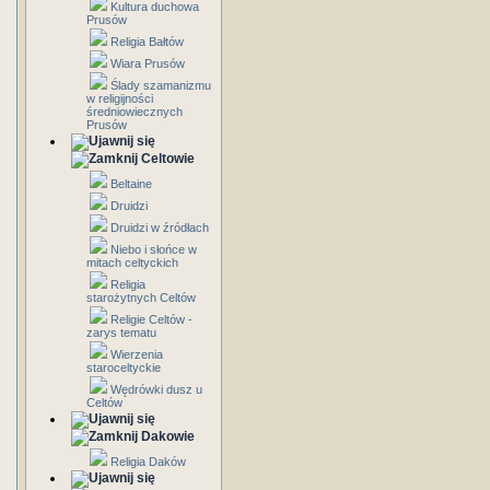
Kultura duchowa
Prusów
Religia Bałtów
Wiara Prusów
Ślady szamanizmu
w religijności
średniowiecznych
Prusów
Celtowie
Beltaine
Druidzi
Druidzi w źródłach
Niebo i słońce w
mitach celtyckich
Religia
starożytnych Celtów
Religie Celtów -
zarys tematu
Wierzenia
staroceltyckie
Wędrówki dusz u
Celtów
Dakowie
Religia Daków