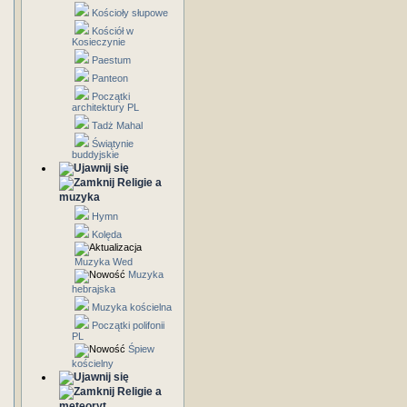
Kościoły słupowe
Kościół w
Kosieczynie
Paestum
Panteon
Początki
architektury PL
Tadż Mahal
Świątynie
buddyjskie
Religie a
muzyka
Hymn
Kolęda
Muzyka Wed
Muzyka
hebrajska
Muzyka kościelna
Początki polifonii
PL
Śpiew
kościelny
Religie a
meteoryt