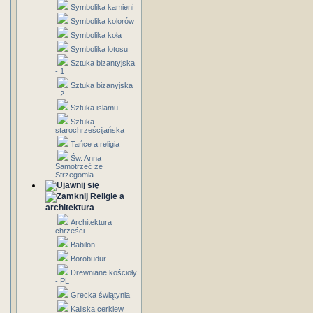
Symbolika kamieni
Symbolika kolorów
Symbolika koła
Symbolika lotosu
Sztuka bizantyjska
- 1
Sztuka bizanyjska
- 2
Sztuka islamu
Sztuka
starochrześcijańska
Tańce a religia
Św. Anna
Samotrzeć ze
Strzegomia
Religie a
architektura
Architektura
chrześci.
Babilon
Borobudur
Drewniane kościoły
- PL
Grecka świątynia
Kaliska cerkiew