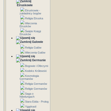
Etruskowie
Etruskowie -
zakładnicy bogów
Religia Etruska
Wierzenia
Etrusków
Święte Księgi
Etrusków
Galowie
Religia Galów
Wierzenia Galów
Germanie
Bogowie i Olbrzymi
Kodeks Królewski
Kosmologia
Germanów
Religia Germanów
Religie Germanów
Saga o
Nibelungach
Stara Edda - Prolog
Yggdrasil