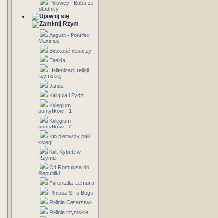
Połowcy - Baba ze
Stadnicy
Rzym
August - Pontifex
Maximus
Boskość cesarzy
Eneida
Hellenizacji religii
rzymskiej
Janus
Kaligula i Żydzi
Kolegium
pontyfików - 1
Kolegium
pontyfików - 2
Kto pierwszy palił
księgi
Kult Kybele w
Rzymie
Od Romulusa do
Republiki
Parentalia, Lemuria
Pliniusz St. o Bogu
Religie Cesarstwa
Religie rzymskie