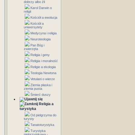
dobrzy albo źli
Karol Darwin o
religii
Kościół a ewolucja
Kościół a
uniwersytety
Medycyna i religia
Neuroteologia
Pan Bóg i
zwierzęta
Religia i geny
Religia i moralność
Religie a ekologia
Teologia Newtona
Vetulani o wierze
Ziemia płaska i
ziemia pusta
Śmierć duszy
Religia a
turystyka
Od pielgrzyma do
turysty
Tanatoturystyka
Turystyka
pielgrzymkowa -