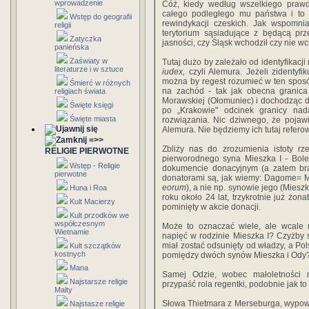
wprowadzenie
Cóż, kiedy według wszelkiego praw
całego podległego mu państwa i to w
Wstęp do geografii
rewindykacji czeskich. Jak wspomni
religii
terytorium sąsiadujące z będącą p
Zatyczka
jasności, czy Śląsk wchodził czy nie wch
panieńska
Zaświaty w
Tutaj dużo by zależało od identyfikac
literaturze i w sztuce
iudex,
czyli Alemura. Jeżeli zidentyf
można by regest rozumieć w ten spos
Śmierć w różnych
na zachód - tak jak obecna granica
religiach świata
Morawskiej (Ołomuniec) i dochodząc do 
Święte księgi
po „Krakowie" odcinek granicy nad
Święte miasta
rozwiązania. Nic dziwnego, że pojawi
Alemura. Nie będziemy ich tutaj refer
=>>
Zbliży nas do zrozumienia istoty rz
RELIGIE PIERWOTNE
pierworodnego syna Mieszka I - Bol
Wstęp - Religie
dokumencie donacyjnym (a zatem brak
pierwotne
donatorami są, jak wiemy: Dagome= Mi
eorum
), a nie np. synowie jego (Miesz
Huna i Roa
roku około 24 lat, trzykrotnie już żona
Kult Macierzy
pominięty w akcie donacji.
Kult przodków we
współczesnym
Może to oznaczać wiele, ale wcale 
Wietnamie
napięć w rodzinie Mieszka I? Czyżby 
miał zostać odsunięty od władzy, a Pol
Kult szczątków
kostnych
pomiędzy dwóch synów Mieszka i Ody
Mana
Samej Odzie, wobec małoletności 
Najstarsze religie
przypaść rola regentki, podobnie jak 
Malty
Słowa Thietmara z Merseburga, wypowi
Najstasze religie