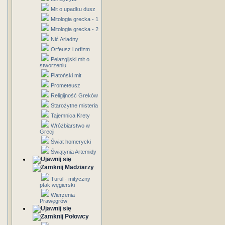
Mit o upadku dusz
Mitologia grecka - 1
Mitologia grecka - 2
Nić Ariadny
Orfeusz i orfizm
Pelazgijski mit o
stworzeniu
Platoński mit
Prometeusz
Religijność Greków
Starożytne misteria
Tajemnica Krety
Wróżbiarstwo w
Grecji
Świat homerycki
Świątynia Artemidy
Madziarzy
Turul - mityczny
ptak węgierski
Wierzenia
Prawęgrów
Połowcy