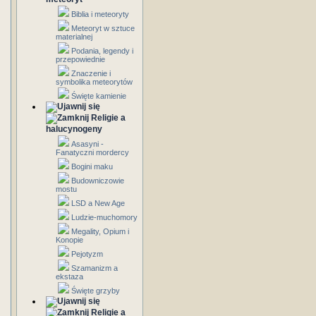
Biblia i meteoryty
Meteoryt w sztuce
materialnej
Podania, legendy i
przepowiednie
Znaczenie i
symbolika meteorytów
Święte kamienie
Religie a
halucynogeny
Asasyni -
Fanatyczni mordercy
Bogini maku
Budowniczowie
mostu
LSD a New Age
Ludzie-muchomory
Megality, Opium i
Konopie
Pejotyzm
Szamanizm a
ekstaza
Święte grzyby
Religie a