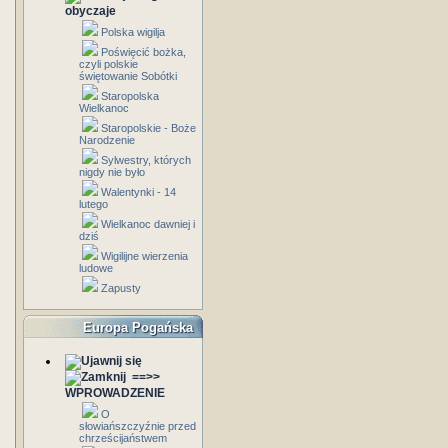
obyczaje
Polska wigilja
Poświęcić bożka,
czyli polskie
świętowanie Sobótki
Staropolska
Wielkanoc
Staropolskie - Boże
Narodzenie
Sylwestry, których
nigdy nie było
Walentynki - 14
lutego
Wielkanoc dawniej i
dziś
Wigilijne wierzenia
ludowe
Zapusty
Europa Pogańska
==>>
WPROWADZENIE
O
słowiańszczyźnie przed
chrześcijaństwem