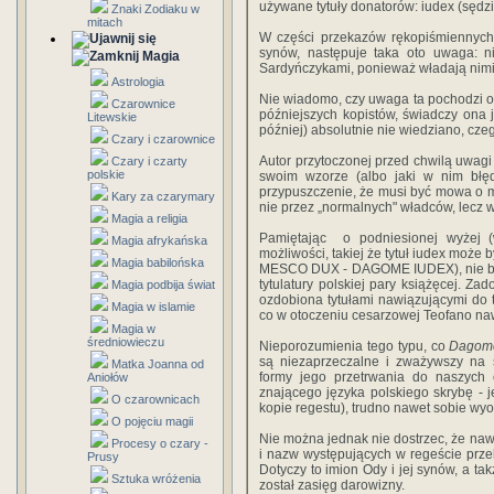
używane tytuły donatorów: iudex (sędzi
Znaki Zodiaku w
mitach
W części przekazów rękopiśmiennych
synów, następuje taka oto uwaga: ni
Magia
Sardyńczykami, ponieważ władają nimi 
Astrologia
Nie wiadomo, czy uwaga ta pochodzi o
Czarownice
późniejszych kopistów, świadczy ona 
Litewskie
później) absolutnie nie wiedziano, cze
Czary i czarownice
Autor przytoczonej przed chwilą uwagi n
Czary i czarty
polskie
swoim wzorze (albo jaki w nim błęd
przypuszczenie, że musi być mowa o mi
Kary za czarymary
nie przez „normalnych" władców, lecz 
Magia a religia
Pamiętając o podniesionej wyżej (
Magia afrykańska
możliwości, takiej że tytuł iudex może
Magia babilońska
MESCO DUX - DAGOME IUDEX), nie będ
tytulatury polskiej pary książęcej. Z
Magia podbija świat
ozdobiona tytułami nawiązującymi do tra
Magia w islamie
co w otoczeniu cesarzowej Teofano naw
Magia w
średniowieczu
Nieporozumienia tego typu, co
Dagom
są niezaprzeczalne i zważywszy na 
Matka Joanna od
formy jego przetrwania do naszych 
Aniołów
znającego języka polskiego skrybę - j
O czarownicach
kopie regestu), trudno nawet sobie wyo
O pojęciu magii
Nie można jednak nie dostrzec, że naw
Procesy o czary -
i nazw występujących w regeście prz
Prusy
Dotyczy to imion Ody i jej synów, a t
Sztuka wróżenia
został zasięg darowizny.