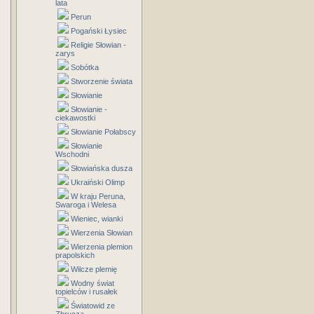
lata
Perun
Pogański Łysiec
Religie Słowian -
zarys
Sobótka
Stworzenie świata
Słowianie
Słowianie -
ciekawostki
Słowianie Połabscy
Słowianie
Wschodni
Słowiańska dusza
Ukraiński Olimp
W kraju Peruna,
Swaroga i Welesa
Wieniec, wianki
Wierzenia Słowian
Wierzenia plemion
prapolskich
Wilcze plemię
Wodny świat
topielców i rusałek
Światowid ze