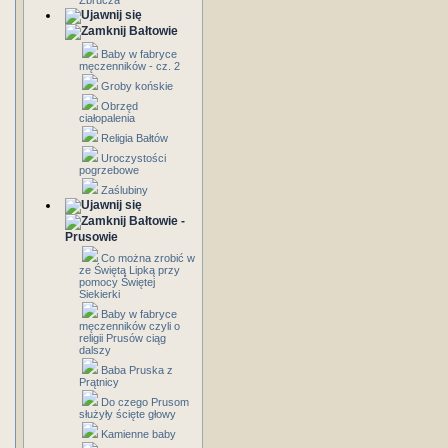
Zbrucza
Bałtowie
Baby w fabryce
męczenników - cz. 2
Groby końskie
Obrzęd
ciałopalenia
Religia Bałtów
Uroczystości
pogrzebowe
Zaślubiny
Bałtowie -
Prusowie
Co można zrobić w
ze Świętą Lipką przy
pomocy Świętej
Siekierki
Baby w fabryce
męczenników czyli o
religii Prusów ciąg
dalszy
Baba Pruska z
Prątnicy
Do czego Prusom
służyły ścięte głowy
Kamienne baby