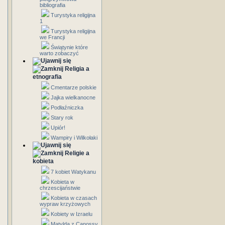
bibliografia
Turystyka religijna
1
Turystyka religijna
we Francji
Świątynie które
warto zobaczyć
Religia a
etnografia
Cmentarze polskie
Jajka wielkanocne
Podłaźniczka
Stary rok
Upiór!
Wampiry i Wilkołaki
Religie a
kobieta
7 kobiet Watykanu
Kobieta w
chrzescijaństwie
Kobieta w czasach
wypraw krzyżowych
Kobiety w Izraelu
Matylda z Canossy