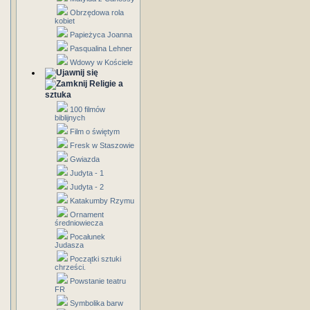
Obrzędowa rola
kobiet
Papieżyca Joanna
Pasqualina Lehner
Wdowy w Kościele
Religie a
sztuka
100 filmów
biblijnych
Film o świętym
Fresk w Staszowie
Gwiazda
Judyta - 1
Judyta - 2
Katakumby Rzymu
Ornament
średniowiecza
Pocałunek
Judasza
Początki sztuki
chrześci.
Powstanie teatru
FR
Symbolika barw