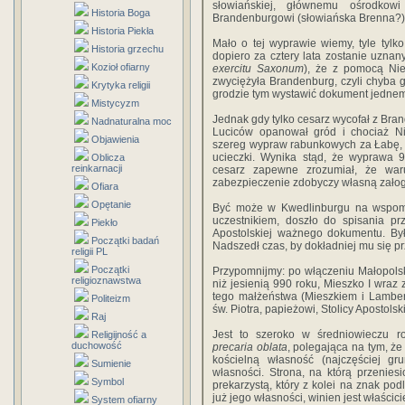
słowiańskiej, głównemu ośrodko
Historia Boga
Brandenburgowi (słowiańska Brenna?)
Historia Piekła
Mało o tej wyprawie wiemy, tyle tylko
Historia grzechu
dopiero za cztery lata zostanie uznany
Kozioł ofiarny
exercitu Saxonum
), że z pomocą Nie
zwyciężyła Brandenburg, czyli chyba 
Krytyka religii
grodzie tym wystawić dokument jednem
Mistycyzm
Jednak gdy tylko cesarz wycofał z Bra
Nadnaturalna moc
Luciców opanował gród i chociaż N
Objawienia
szereg wypraw rabunkowych za Łabę, do
ucieczki. Wynika stąd, że wyprawa 9
Oblicza
reinkarnacji
cesarz zapewne zrozumiał, że waru
zabezpieczenie zdobyczy własną załogą 
Ofiara
Opętanie
Być może w Kwedlinburgu na wspomn
uczestnikiem, doszło do spisania pr
Piekło
Apostolskiej ważnego dokumentu. Był
Początki badań
Nadszedł czas, by dokładniej mu się pr
religii PL
Początki
Przypomnijmy: po włączeniu Małopols
religioznawstwa
niż jesienią 990 roku, Mieszko I wra
tego małżeństwa (Mieszkiem i Lamber
Politeizm
św. Piotra, papieżowi, Stolicy Apostols
Raj
Jest to szeroko w średniowieczu r
Religijność a
duchowość
precaria oblata
, polegająca na tym, że
kościelną własność (najczęściej gru
Sumienie
własności. Strona, na którą przenies
Symbol
prekarzystą, który z kolei na znak podl
już jego własności, winien jest właści
System ofiarny