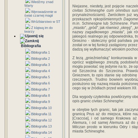
Wiedźmy znad
Warty
Niejasne, niestety, jest pojęcie nacz
civitas Schinesghe cum omnibus suis 
Wprowadzenie w
przynależnościami). Zwróciłem już 
świat czarnej magii
przekazach rękopiśmiennych
Dagome
Wróżbiarstwo w ST
m.in. Schinesgne lub Schinesne. Pam
„miasto", „gród", jak również „okręg", 
Z klątwą im do
twarzy
nazwy zagadkowego „miasta", jak ró
jakiegoś realnego jej odpowiednika, t
Gniezno - stołeczny gród pań­stwa p
został on w tej funkcji zastąpiony pr
Bibliografia
dadzą się wytłumaczyć włoskim pocho
Bibliografia 1
Z tezą „gnieźnieńską" konkurowała w 
Bibliografia 2
oprócz wątpliwego zresztą podobień
Bibliografia 3
mogła powołać się jedynie na to, że o
od Szczecina do Szczecina. Prawdą
Bibliografia 4
Gnieznem, to opis stanie się odrobin
Bibliografia 5
rzeczowych. Trudno bowiem wyobra
Bibliografia 6
posłużono się nazwą miasta położonego
cego się w źródłach przed wiekiem XII.
Bibliografia 7
Bibliografia 8
Dla wygody czytelnika powtórzymy obec
opis granic
civitas Schinesghe
:
Bibliografia 9
Bibliografia 10
w obrębie tych granic, tak jak zaczyn
granicą Prus aż do miejsca, które n
Bibliografia 11
[
Craccoa
], i od samego Krakowa aż 
Bibliografia 12
Alemura, i od samej Alemura aż do 
Bibliografia 13
Milczan prosto w kierunku Odry i st
miasta Schinesghe.
Bibliografia 14