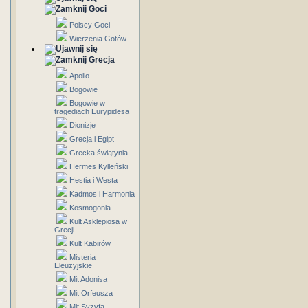
Goci
Polscy Goci
Wierzenia Gotów
Grecja
Apollo
Bogowie
Bogowie w
tragediach Eurypidesa
Dionizje
Grecja i Egipt
Grecka świątynia
Hermes Kylleński
Hestia i Westa
Kadmos i Harmonia
Kosmogonia
Kult Asklepiosa w
Grecji
Kult Kabirów
Misteria
Eleuzyjskie
Mit Adonisa
Mit Orfeusza
Mit Syzyfa