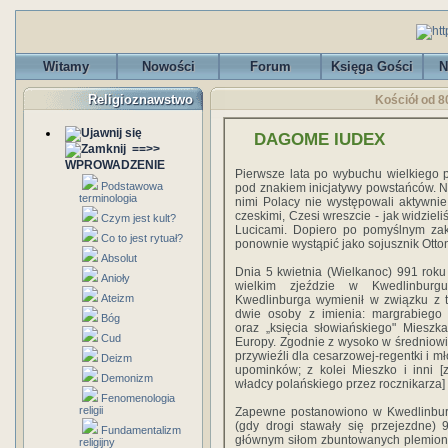
Witamy
Nowości
Forum
Księga Gości
N
Religioznawstwo
Kościół od 8
DAGOME IUDEX
==>>
WPROWADZENIE
Pierwsze lata po wybuchu wielkiego 
Podstawowa
pod znakiem inicjatywy powstań­ców. N
terminologia
nimi Polacy nie występowali aktywnie
czeskimi, Czesi wreszcie - jak widziel
Czym jest kult?
Lucicami. Dopiero po pomyślnym zak
Co to jest rytuał?
ponownie wystąpić jako sojusznik Ottona
Absolut
Dnia 5 kwietnia (Wielkanoc) 991 rok
Anioły
wielkim zjeździe w Kwedlinburg
Ateizm
Kwedlinburga wymienił w związku z 
dwie osoby z imienia: margrabiego
Bóg
oraz „księ­cia słowiańskiego" Mieszka
Cud
Europy. Zgodnie z wysoko w średniow
przywieźli dla cesarzowej-regentki i m
Deizm
upominków; z kolei Mieszko i inni 
Demonizm
władcy polańskiego przez rocznikarza]
Fenomenologia
religii
Zapewne postanowiono w Kwedlinburg
(gdy drogi stawały się przejezdne) 
Fundamentalizm
głównym siłom zbuntowanych plemion n
religijny