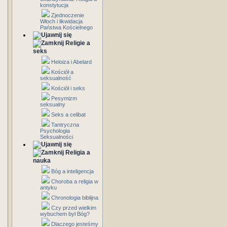
konstytucja
Zjednoczenie
Włoch i likwidacja
Państwa Kościelnego
Religie a
seks
Heloiza i Abelard
Kościół a
seksualność
Kościół i seks
Pesymizm
seksualny
Seks a celibat
Tantryczna
Psychologia
Seksualności
Religia a
nauka
Bóg a inteligencja
Choroba a religia w
antyku
Chronologia biblijna
Czy przed wielkim
wybuchem był Bóg?
Dlaczego jesteśmy