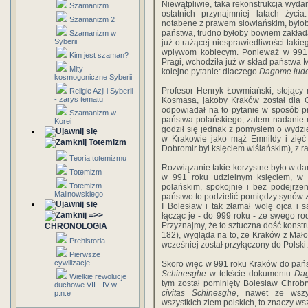
Niewątpliwie, taka rekonstrukcja wyda
Szamanizm
ostatnich przynajmniej latach życi
Szamanizm 2
notabene z prawem słowiańskim, byłob
państwa, trudno byłoby bowiem zakłada
Szamanizm w
Syberii
już o rażącej niesprawiedliwości takie
wpływom kobiecym. Ponieważ w 991
Kim jest szaman?
Pragi, wchodziła już w skład państwa 
Mity
kolejne pytanie: dlaczego
Dagome iud
kosmogoniczne Syberii
Profesor Henryk Łowmiański, stojący
Religie Azji i Syberii
- zarys tematu
Kosmasa, jakoby Kraków został dla C
odpowiadał na to pytanie w sposób p
Szamanizm w
państwa polańskiego, zatem nadanie 
Korei
godził się jednak z pomysłem o wydzi
w Krakowie jako mąż Emnildy i zię
Totemizm
Dobromir był księciem wiślańskim), z r
Teoria totemizmu
Rozwiązanie takie korzystne było w dan
Totemizm
w 991 roku udzielnym księciem, w
Totemizm
polańskim, spokojnie i bez podejrz
Malinowskiego
państwo to podzielić pomiędzy synów z
I Bolesław i tak złamał wolę ojca i
=>>
łącząc je - do 999 roku - ze swego r
Przyznajmy, że to sztuczna dość konstru
CHRONOLOGIA
182), wygląda na to, że Kraków z Małop
Prehistoria
wcześniej został przyłączony do Polski.
Pierwsze
cywilizacje
Skoro więc w 991 roku Kraków do państ
Schinesghe
w tekście dokumentu
Da
Wielkie rewolucje
tym został pominięty Bolesław Chrobr
duchowe VII - IV w.
civitas Schinesghe
, nawet ze wszy
p.n.e
wszystkich ziem polskich, to znaczy ws