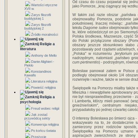
Od czasu do czasu pojawiał się jedn
Wartości etyczne
jako Pomorze, „kraj ciągnący się wzdłuż 
XVII w.
W takim zaś razie obszar „państwa g
Zarys filozofii
buddyjskiej 1
obejmowałby Pomorza, podobnie jak
południowej. Inaczej mówiąc: „państw
Zarys filozofii
tekstu
Dagome iudex
obejmowało tylko
buddyjskiej 2
te, które odziedziczył on po Siemomy
Źródło moralności
Polska środkowa, Mazowsze, część Śl
do Polski przyłączone obszary (Pomo
Religie a
obszary jeszcze stosunkowo słabo z
literatura
pozostawały pod rządami udzielnych,
„Polska" w rozumieniu „terytorium p
Anthony de Mello
nadrzędnym, natomiast „państwo gnie
Dante Alighieri -
cum pertinentiis
) - podrzędnym, równo
Piekło
Bolesław panował zatem w Polsce p
Konstandinos
podległy obejmował około 1/4 obszaru
Kawafis
rozwinię­te i ważne, także w sensie dr
Literatura religijna
Powieść religijna
Świętopełk na Pomorzu miałby także w
Mieszka i niewątpliwie aprobowany p
nie był niesprawiedliwy, przeciwnie - 
Religia a
i Lamberta, którzy mieli panować (ws
psychologia
gnieźnieńskim", centralnym nieja
Freud wobec religii
przypadałoby po jednej czwartej całośc
Jak zostać
O interesy Bolesława po śmierci ojca -
przywódcą sekty
wskazywało na to, że dostatecznie s
Konwersja religijna
zamierzony przez rodziców sposób, 
Po końcu świata
Świętopełka na Pomorzu uznano w
aspiracjach zwierzchnich ze strony 
Przeżycie