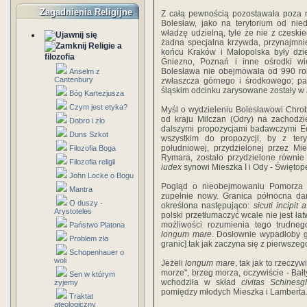
Zagadnienia Religijne
Z całą pewnością pozostawała poza n
Bolesław, jako na terytorium od ni
władzę udzielną, tyle że nie z czeski
żadna specjalna krzywda, przynajmnie
Religie a
końcu Kraków i Małopolska były dzie
filozofia
Gniezno, Poznań i inne ośrodki wi
Bolesława nie obejmowała od 990 rok
Anselm z
Cantenbury
zwłaszcza górnego i środkowego; pa
śląskim odcinku zarysowane zostały w
Bóg Kartezjusza
Czym jest etyka?
Myśl o wydzieleniu Bolesławowi Chrobr
od kraju Milczan (Odry) na zachodzi
Dobro i zlo
dalszymi propozycjami badawczymi E
Duns Szkot
wszystkim do propozycji, by z ter
południowej, przydzielonej przez Mi
Filozofia Boga
Rymara, zostało przydzielone równi
Filozofia religii
iudex
synowi Mieszka I i Ody - Świętop
John Locke o Bogu
Pogląd o nieobejmowaniu Pomorza
Mantra
zupełnie nowy. Granica północna dar
O duszy -
określona nastę­pująco:
sicuti incipit
Arystoteles
polski przetłumaczyć wcale nie jest ł
możliwości rozumienia tego trudneg
Państwo Platona
longum mare
. Dosłownie wypadłoby g
Problem zła
granic] tak jak zaczyna się z pierwszego
Schopenhauer o
woli
Jeżeli
longum mare
, tak jak to rzeczy
morze", brzeg morza, oczywiście - Bałt
Sen w którym
wchodziła w skład
civitas Schinesg
żyjemy
pomiędzy młodych Mieszka i Lamberta
Traktat
ateologiczny