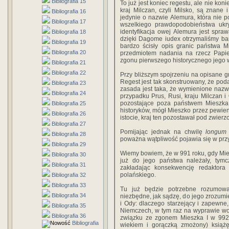
Bibliografia 15
To już jest koniec regestu, ale nie ko
kraj Milczan, czyli Milsko, są znane
Bibliografia 16
jedynie o nazwie Alemura, która nie 
Bibliografia 17
wszelkiego prawdopodobieństwa ukr
identyfikacja owej Alemura jest spr
Bibliografia 18
dzięki Dagome iudex otrzymaliśmy ba
Bibliografia 19
bardzo ścisły opis granic państwa M
Bibliografia 20
przedmiotem nadania na rzecz Papie
zgonu pierwszego historycznego jego 
Bibliografia 21
Bibliografia 22
Przy bliższym spojrzeniu na opisane 
Regest jest tak skonstruowany, że poda
Bibliografia 23
zasada jest taka, że wymienione naz
Bibliografia 24
przypadku Prus, Rusi, kraju Milczan i 
pozostające poza państwem Mieszka I
Bibliografia 25
historyków, mógł Mieszko przez pewien 
Bibliografia 26
istocie, kraj ten pozostawał pod zwierz
Bibliografia 27
Pomijając jednak na chwilę
longum
Bibliografia 28
poważna wątpliwość pojawia się w przy
Bibliografia 29
Wiemy bowiem, że w 991 roku, gdy Mie
Bibliografia 30
już do jego państwa należały, tym
Bibliografia 31
zakładając konsekwencję redaktora
polańskiego.
Bibliografia 32
Bibliografia 33
Tu już będzie potrzebne rozumowa
Bibliografia 34
niezbędne, jak sądzę, do jego zrozumie
i Ody: dlaczego starzejący i zapewn
Bibliografia 35
Niemczech, w tym raz na wyprawie woj
Bibliografia 36
związku ze zgonem Mieszka I w 992 r
Bibliografia
wiekiem i gorączką zmożony) książ