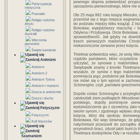
pewnego stopnia potwierdzać przypu
Partycypacja
uposażeniu pierworodnego, które nie o
mistyczna
Pramatki
Oto 25 maja 992 roku książę Mieszko, w
przeniósł się z tego miejsca wygnania
Religie rodzime
do podziału między kilku książąt. Z li
Afryki
Bolesław, wypędziwszy macochę i bra
Religie rodzime
Odylena i Przybywoja. Onże Bolesław,
Australii
sprawiedliwość. Jak gdyby na dowód 
Wierzenia
trzech pierwszych małżeństw Chrob
pierwotne
niekanonicznie zerwane przez księcia.
Święte kamienie
Thietmar potwierdza więc, że wolą Miesz
rządziło państwem, które oczywiści
Animizm
odczytać, że synowie z małżeństwa 
Animizm
Świętopełk znamy z kroniki Thietmara 
wszakże, że synów z tego małżeństw
Animizm 2
pominięcia jego, podobnie jak Bolesł
Animizm Tylora
nie mówi się o tym wprost w zachow
Schinesghe
, czyli „państwie gnieźnień
Animizm i manizm
Dusza w animizmie
Dopóki
civitas Schinesghe
z przyległoś
całokształt ziem podległych Mieszkowi
Dusze i duchy
polskiego, dopóty pominięcie pie
wydziedziczenie go z ojcowizny, jako 
Fetyszyzm
swoim synom, i zgubnego wpływu drugie
Fetyszyzm
księcia, który dla spokoju domoweg
Bolesława. Nic więc dziwnego, że gdy
Kult fetyszów
natychmiast przeszedł do porządku 
przyrodnich braci, zdusił jakiś bunt (o
Thietmara dostojników Ody i w rezultac
Szamanizm