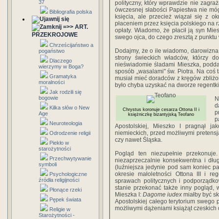
37
polityczny, który wprawdzie nie zagra
ówczesnej słabości Papiestwa nie mó
Bibliografia polska
księcia, ale przecież wiązał się z o
płaceniem przez księcia polskiego na r
=>> ART.
opłaty. Wiadomo, że płacił ją syn Mi
PRZEKROJOWE
swego ojca, do czego zresztą z punkt
Chrześcijaństwo a
Dodajmy, że o ile wiadomo, darowizn
pogaństwo
strony świeckich władców, którzy d
Dlaczego
nieświadomie śladami Mieszka, poddaw
wierzymy w Boga?
sposób „wasalami" św. Piotra. Na coś
Gramatyka
musiał mieć doradców z kręgów zbliżony
moralności
było chyba uzyskać na dworze regentki
Jak rodzili się
bogowie
N
d
Kilka słów o New
Chrystus koronuje cesarza Ottona II i
p
Age
księżniczkę bizantyjską Teofano
p
Neuroteologia
Apostolskiej, Mieszko I pragnął 
niemieckich, przed moż­liwymi pretens
Odrodzenie religii
czy nawet Śląska.
Piekło w
starożytności
Pogląd ten niezupełnie przekonuje
Przechwytywanie
niezaprzeczalnie konsekwentna i dłu
symboli
(luźniejsza jedynie pod sam koniec pa
okresie małoletności Ottona III i r
Psychologiczne
źródła religijności
sprawach politycznych i podporządko
stanie przekonać także inny pogląd, 
Płonące rzeki
Mieszka I:
Dagome iudex
miałby być sk
Pępek świata
Apostolskiej całego terytorium swego 
możliwymi dążeniami książąt czeskich 
Religie w
Starożytności -