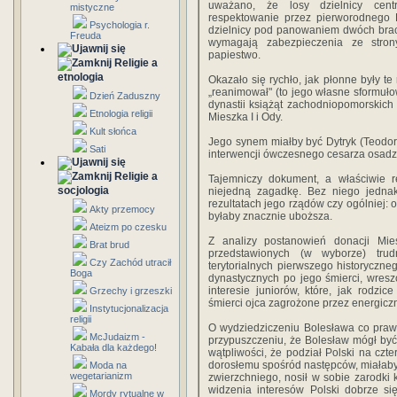
uważano, że losy dzielnicy centr
mistyczne
respektowanie przez pierworodnego B
Psychologia r.
dzielnicy pod panowaniem dwóch brac
Freuda
wymagają zabezpieczenia ze stron
papiestwo.
Religie a
etnologia
Okazało się rychło, jak płonne były t
„reanimował" (to jego własne sformuł
Dzień Zaduszny
dynastii książąt zachodniopomorskich
Etnologia religii
Mieszka I i Ody.
Kult słońca
Jego synem miałby być Dytryk (Teodory
Sati
interwencji ówczesnego cesarza osadzo
Religie a
Tajemniczy dokument, a właściwie
socjologia
niejedną zagadkę. Bez niego jedna
rezultatach jego rządów czy ogólniej:
Akty przemocy
byłaby znacznie uboższa.
Ateizm po czesku
Z analizy postanowień donacji Mie
Brat brud
przedstawionych (w wyborze) trud
Czy Zachód utracił
terytorialnych pierwszego historyczn
Boga
dynastycznych po jego śmierci, wresz
interesie juniorów, które, jak rodzi
Grzechy i grzeszki
śmierci ojca zagrożone przez energic
Instytucjonalizacja
religii
O wydziedziczeniu Bolesława co praw
McJudaizm -
przypuszczeniu, że Bolesław mógł być 
Kabała dla każdego!
wątpliwości, że podział Polski na czte
dorosłemu spośród następców, miałaby -
Moda na
wegetarianizm
zwierzchniego, nosił w sobie zarodki k
widzenia interesów Polski dobrze si
Mordy rytualne w