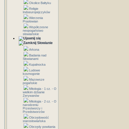
Okolice Bałtyku
Religie
Indoeuropejczyków
Wierzenia
Prasłowian
Współczesne
neopogaństwo
słowiańskie
Słowianie
Arkona
Badania nad
Słowianami
Kupalnocka
Ludowe
kosmogonie
Mazowsze
pogańskie
Mitologia - 1 cz. - O
wielkim dzbanie
Zerywanów
Mitologia - 2 cz. - O
narodzeniu
Przestworzy i
Przedstworzów
Obrzędowość
starosłowiańska
Obrzędy powitania