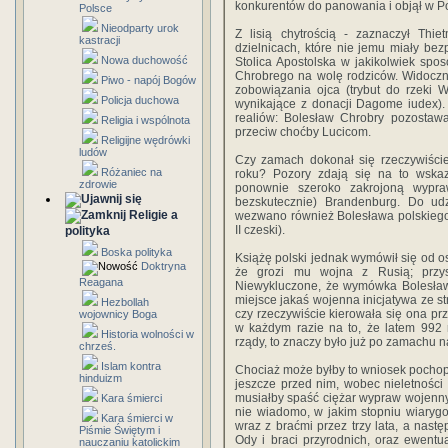
konkurentów do panowania i objął w P
Polsce
Nieodparty urok
Z lisią chytrością - zaznaczył Th
kastracji
dzielnicach, które nie jemu miały be
Nowa duchowość
Stolica Apostolska w jakikolwiek sp
Chrobrego na wolę rodziców. Widoczni
Piwo - napój Bogów
zobowiązania ojca (trybut do rzeki 
Policja duchowa
wynikające z donacji Dagome iudex).
realiów: Bolesław Chrobry pozostaw
Religia i wspólnota
przeciw choćby Lucicom.
Religijne wędrówki
ludów
Czy zamach dokonał się rzeczywiście
Różaniec na
roku? Pozory zdają się na to wskaz
zdrowie
ponownie szeroko zakrojoną wypra
bezskutecznie) Brandenburg. Do udz
Religie a
wezwano również Bolesława polskiego
II czeski).
polityka
Boska polityka
Książę polski jednak wymówił się od o
Doktryna
że grozi mu wojna z Rusią; przys
Reagana
Niewykluczone, że wymówka Bolesława
miejsce jakaś wojenna inicjatywa ze st
Hezbollah
czy rzeczywiście kierowała się ona p
wojownicy Boga
w każdym razie na to, że latem 992 
Historia wolności w
rządy, to znaczy było już po zamachu n
chrześ.
Islam kontra
Chociaż może byłby to wniosek pochopn
hinduizm
jeszcze przed nim, wobec nieletności 
musiałby spaść ciężar wypraw wojennyc
Kara śmierci
nie wiadomo, w jakim stopniu wiarygo
Kara śmierci w
wraz z braćmi przez trzy lata, a nast
Piśmie Świętym i
Ody i braci przyrodnich, oraz ewentual
nauczaniu katolickim