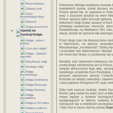
Wszechwiedza
Dokument, którego wystawcą musiała by
małoletnich synów, został spisany n
Zabawa i kult
Polsce (jeżeli tak, to zapewne w Gnieź
Zarys
wraz z pisarzem przybyć na dwór Mie
fenomenologii ofiary
Polsce spisano tylko koncept (główną 
Świetość
dokument mógł zostać spisany w Kurii
polskiego wysłańców; wreszcie, sko
Święta przestrzeń
Kwedlinburgu na Wielkanoc 991 roku, c
okazji, doszło do spisania tak ważnego 
Religia
Przez długi czas nie dopuszczano myś
Religia - jedna z
definicji
w Niemczech, na dworze cesarskim
Mieszkowego „na własność" Stolicy Ap
Czym jest religia?
i przeciwko nim skierowanym. Wydaje 
Religia - zjawisko
nie może być mowy, co postaramy się 
naturalne
Niestety, sam dokument nadawczy nie
Klasyfikacja religii
został dotąd odnaleziony ani w Polsce
Etnologia religii
zwięzłe streszczenie tego aktu, spor
Religia
wysokiego urzędnika Kurii Rzymskiej
Bocheńskiego
przezeń obszernym zbiorze
Collect
Kościoła od władzy świeckiej i zapewn
Religia Durkheima
czasy papieża Grzegorza VII i jego nas
Religia Rousseau
Żeby było jeszcze trudniej: dzieło D
Religia Skinnera
formie, jaką nadał mu autor, lecz w ki
Religia
mowa będzie o dziwnie brzmiących
obywatelska
występujących w tekście nadania 
Religia w XIX wieku
różniących się w niektórych szczegóła
i Ody nosi w nauce słynną nazwę
Dago
Religia w kulturze