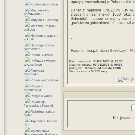
opozycji wewnętrznej w Polsce należał
Komunizm a religia
Denar z napisem GNEZDVN CIVITAS, 
Machiavelli o
państwach k
zjazdem gnieźnieńskim 1000 roku, by
Schmidta) - zapewne wybity zaraz 
Matylda z Canossy
„państwem gnieźnieńskim" i stanowił w
Mieszko I religia i
polityka
Neokonserwatyzm
w USA
*
Neopoganizm w
Niemczech
Fragment książki: Jerzy Strzelczyk -
Mi
Pacelli i Pavelic
Państwo i związki
Data utworzenia:
01/08/2023 @ 22:35
wyznaniowe
Ostatnie zmiany:
03/08/2023 @ 00:36
Kategoria :
Kościół od 800 do 1500r.
Pierwsza
Strona czytana
94952 razy
Poprawka
Prawo wyznaniowe
Religia i
demokracja
Religie a wojna
Rewolucja
francuska a Kościół
Richelieu i raison
d'état
Nikt jeszcze 
Tajemnica Joanny
'Arc
Wyznaniowa
Skandynawia: Religia a