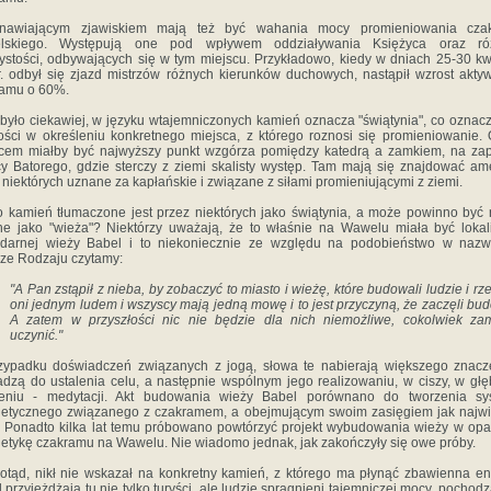
anawiającym zjawiskiem mają też być wahania mocy promieniowania cza
lskiego. Występują one pod wpływem oddziaływania Księżyca oraz ró
ystości, odbywających się w tym miejscu. Przykładowo, kiedy w dniach 25-30 kw
. odbył się zjazd mistrzów różnych kierunków duchowych, nastąpił wzrost akty
ramu o 60%.
było ciekawiej, w języku wtajemniczonych kamień oznacza "świątynia", co oznac
ości w określeniu konkretnego miejsca, z którego roznosi się promieniowanie
cem miałby być najwyższy punkt wzgórza pomiędzy katedrą a zamkiem, na za
cy Batorego, gdzie sterczy z ziemi skalisty występ. Tam mają się znajdować ame
 niektórych uznane za kapłańskie i związane z siłami promieniującymi z ziemi.
 kamień tłumaczone jest przez niektórych jako świątynia, a może powinno być 
e jako "wieża"? Niektórzy uważają, że to właśnie na Wawelu miała być lokal
ndarnej wieży Babel i to niekoniecznie ze względu na podobieństwo w nazw
ze Rodzaju czytamy:
"A Pan zstąpił z nieba, by zobaczyć to miasto i wieżę, które budowali ludzie i rze
oni jednym ludem i wszyscy mają jedną mowę i to jest przyczyną, że zaczęli bu
A zatem w przyszłości nic nie będzie dla nich niemożliwe, cokolwiek za
uczynić."
ypadku doświadczeń związanych z jogą, słowa te nabierają większego znacz
dzą do ustalenia celu, a następnie wspólnym jego realizowaniu, w ciszy, w gł
ieniu - medytacji. Akt budowania wieży Babel porównano do tworzenia sy
etycznego związanego z czakramem, a obejmującym swoim zasięgiem jak najw
. Ponadto kilka lat temu próbowano powtórzyć projekt wybudowania wieży w opa
etykę czakramu na Wawelu. Nie wiadomo jednak, jak zakończyły się owe próby.
otąd, nikł nie wskazał na konkretny kamień, z którego ma płynąć zbawienna en
 przyjeżdżają tu nie tylko turyści, ale ludzie spragnieni tajemniczej mocy, pochodz