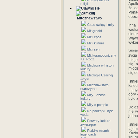
Rozwój historii
Apoll
religii
że o
Ponad
obecn
Mitoznawstwo
Czas święty i mity
Inna 
wieka
Mit grecki
ster
Mit i epos
Wąwel
wykor
Mit i kultura
Mit i sen
Wiele
życia
Mit kosmogoniczny
Ks. Rodz.
miejs
się 
Mitologia w historii
młods
kultury
się o
Mitologie Czarnej
Afryki
Istni
Mitoznawstwo
kate
starożytne
niesy
góry 
Mity - część
było 
kultury
Mity o potopie
Do dz
Na początku była
nie w
woda
jedna
Potwory ludzko-
Istni
zwierzęce
tajem
Ptaki w mitach i
Kazim
legendach
znudz