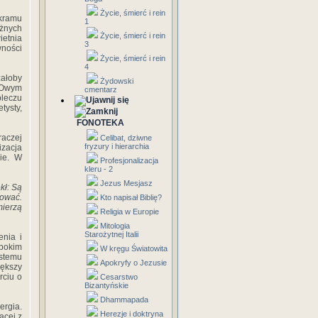
Życie, śmierć i rein
kramu
1
żnych
Życie, śmierć i rein
ietnia
3
wności
Życie, śmierć i rein
4
załoby
Żydowski
. Owym
cmentarz
pleczu
tysty,
FONOTEKA
raczej
Celibat, dziwne
fryzury i hierarchia
izacja
ie. W
Profesjonalizacja
kleru - 2
Jezus Mesjasz
kł: Są
dować.
Kto napisał Biblię?
mierzą
Religia w Europie
Mitologia
Starożytnej Italii
enia i
ębokim
W kręgu Światowita
stemu
Apokryfy o Jezusie
iększy
rciu o
Cesarstwo
Bizantyńskie
Dhammapada
ergia.
Herezje i doktryna
ącej z