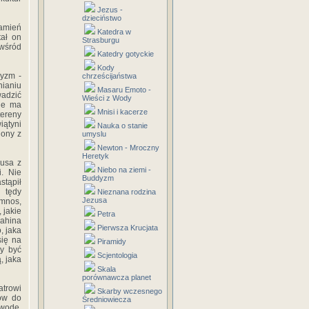
Jezus -
dzieciństwo
kamień
Katedra w
tał on
Strasburgu
 wśród
Katedry gotyckie
Kody
cyzm -
chrześcijaństwa
nianiu
Masaru Emoto -
wadzić
Wieści z Wody
nie ma
Mnisi i kacerze
tereny
iątyni
Nauka o stanie
iony z
umyslu
Newton - Mroczny
Heretyk
zusa z
Niebo na ziemi -
i. Nie
Buddyzm
stąpił
 tędy
Nieznana rodzina
Jezusa
emnos,
 jakie
Petra
rahina
Pierwsza Krucjata
, jaka
się na
Piramidy
ły być
Scjentologia
, jaka
Skala
porównawcza planet
atrowi
Skarby wczesnego
nów do
Średniowiecza
 wodę.