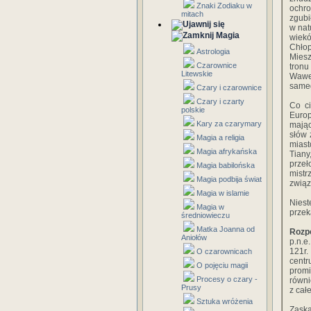
Znaki Zodiaku w
ochro
mitach
zgubi
w nat
Magia
wiekó
Chłop
Astrologia
Miesz
Czarownice
tronu
Litewskie
Wawel
same
Czary i czarownice
Czary i czarty
Co c
polskie
Europ
Kary za czarymary
mając
słów 
Magia a religia
miast
Magia afrykańska
Tiany
przeł
Magia babilońska
mist
Magia podbija świat
związ
Magia w islamie
Niest
Magia w
przek
średniowieczu
Matka Joanna od
Rozp
Aniołów
p.n.e
121r.
O czarownicach
cent
O pojęciu magii
prom
Procesy o czary -
równi
Prusy
z cał
Sztuka wróżenia
Zaska