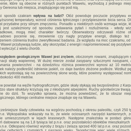
ienie, które są obecne w różnych punktach Wawelu, wychodzą z jednego miej
cy Gereona lub miejsca, znajdującego się pod nią.
ki sposób czakram
wpływa na ludzi?
Otóż powoduje poczucie przypływu ene
ższonej temperatury, wzrost ciśnienia tętniczego i przyśpieszenie bicia serca. D
est przydatne przy silnym zmęczeniu. Ponadto u niektórych osób wzmaga wizje, k
aj jest uzależniony od sposobu zadawania pytań i rozluźnienia - wtedy wiz
padkowe, mogą mieć charakter twórczy. Obserwatorzy odczuwali różne ob
kładowo pocenie się, mrowienie czy nagły przypływ energii, dlatego też
zeniem ciśnienia trudno zweryfikować badania. Ze względu na moc czakramu, od
a Wawel przybywają ludzie, aby skorzystać z energii i napromieniować się pozytywn
 wyleczyć z wielu chorób.
względem geologicznym Wawel jest zrębem
, otoczonym rowami, znajdującym 
nacji skały wapiennej. W dużej mierze został zasypany sztucznymi nasypami,
wnania powierzchni - na dziedzińcu różnica powierzchni wynosi aż 10 metró
ek należy podkreślić istnienie jaskiń, co daje bardzo złożone podłoże. Wzdłuż p
skich wydostają się na powierzchnię słone wody, które powinny występować nor
ębokości 400 metrów.
w powstał na węźle hydrograficznym, gdzie skały stykają się bezpośrednio z Karp
dzo stare struktury krzyżują się z młodszymi alpejskimi. Ruchy górotwórcze trwają
bie do dziś. To wszystko sprawia, że można powiedzieć, że to obszar niep
gicznego, którego centralne miejsce znajduje się na Wawelu.
ześniejsze ślady człowieka na wzgórzu pochodzą z okresu paleolitu, czyli 250 t
.n.e. Wykopaliska wskazały na to, że wiele ociosanych narzędzi kamiennych, z
nie umieszczonych w lejach krasowych. Następne znaleziska w postaci glini
ń datowane są na 1,8 tysiąca lat p.n.e. oraz pozostałości obiektów mieszkalnych
p.n.e. Odkopano również wyroby z brązu i żelaza sprzed 400 lat p.n.e. oraz pozost
ów celtyckich i rzymskich z naszego wieku. Teoretycznie więc wiele różnych 