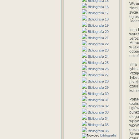
Bibliografia 15
Wśród
Bibliografia 16
ziemi
życie
Bibliografia 17
egips
Bibliografia 18
Jeden
Bibliografia 19
Inna 
Bibliografia 20
wyraż
Bibliografia 21
Jeroz
Moraw
Bibliografia 22
w jak
Bibliografia 23
odpow
umieś
Bibliografia 24
Bibliografia 25
Inna
tybet
Bibliografia 26
Przej
Bibliografia 27
Tybet
Bibliografia 28
przej
czak
Bibliografia 29
konste
Bibliografia 30
Ponad
Bibliografia 31
czakr
Bibliografia 32
i głó
punkt
Bibliografia 33
ulega
Bibliografia 34
wpływ
Bibliografia 35
wpły
destr
Bibliografia 36
Skand
Bibliografia
czak