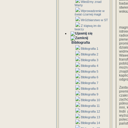
Wiedźmy znad
badan
Warty
stwie
Wprowadzenie w
wskaz
świat czarnej magii
Wróżbiarstwo w ST
Z klątwą im do
magn
twarzy
istni
radio
pierw
Bibliografia
promi
dzia
Bibliografia 1
widmo
Bibliografia 2
Wawe
trans
Bibliografia 3
pobli
Bibliografia 4
można
znajd
Bibliografia 5
kapl
Bibliografia 6
odgro
Bibliografia 7
Zasta
Bibliografia 8
premi
Bibliografia 9
czakr
zacho
Bibliografia 10
półno
Bibliografia 11
inni,
Indii
Bibliografia 12
wyższ
Bibliografia 13
polec
Bibliografia 14
państ