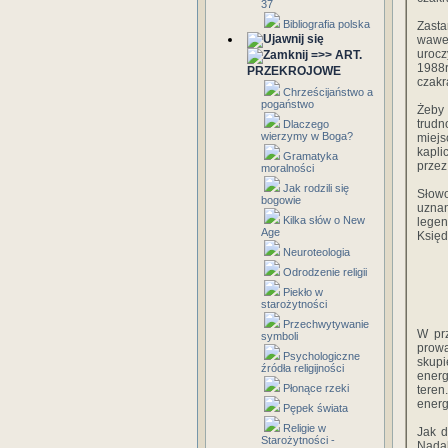
37
Bibliografia polska
Zast
wawe
urocz
=>> ART.
1988r
PRZEKROJOWE
czak
Chrześcijaństwo a
pogaństwo
Żeby 
trudn
Dlaczego
wierzymy w Boga?
miejs
kapli
Gramatyka
przez
moralności
Jak rodzili się
Słowo
bogowie
uznan
Kilka słów o New
lege
Age
Księd
Neuroteologia
Odrodzenie religii
Piekło w
starożytności
Przechwytywanie
W prz
symboli
prowa
Psychologiczne
skup
źródła religijności
energ
Płonące rzeki
teren
energ
Pępek świata
Religie w
Jak d
Starożytności -
Nadal