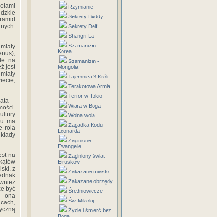
zołami
Rzymianie
udzkie
Sekrety Buddy
iramid
anych.
Sekrety Delf
Shangri-La
Szamanizm -
 miały
Korea
enus),
sle na
Szamanizm -
ż jest
Mongolia
 miały
Tajemnica 3 Króli
iecie,
Terakotowa Armia
Terror w Tokio
ata -
Wiara w Boga
mości.
ultury
Wolna wola
amu ma
Zagadka Kodu
e rola
Leonarda
kłady
Zaginione
Ewangelie
est na
Zaginiony świat
jkątów
Etrusków
ski, z
Zakazane miasto
jednak
Zakazane obrzędy
ównież
że być
Średniowiecze
a ona
Św. Mikołaj
icach,
tyczną
Życie i śmierć bez
Boga