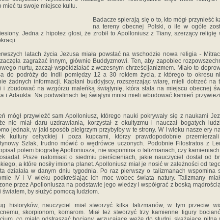
 mieć tu swoje miejsce kultu.
Badacze spierają się o to, kto mógł przynieść 
na tereny obecnej Polski, o ile w ogóle zos
iesiony. Jedna z hipotez głosi, że zrobił to Apolloniusz z Tiany, szerzący religię
kracji.
rwszych latach życia Jezusa miała powstać na wschodzie nowa religia - Mitra
 zaczęła zagrażać innym, głównie Buddyzmowi. Ten, aby zapobiec rozpowszech
owego nurtu, zaczął współdziałać z wczesnym chrześcijanizmem. Miało to dopro
a do podróży do Indii pomiędzy 12 a 30 rokiem życia, z którego to okresu 
ie żadnych informacji. Kapłani buddyjscy, rozszerzając wiarę, mieli dotrzeć na 
i i zbudować na wzgórzu maleńką świątynię, która stała na miejscu obecnej św
sa i Adaukta. Na podwalinach tej świątyni mnisi mieli wbudować kamień przywiez
ń mógł przywieźć sam Apolloniusz, którego nauki pokrywały się z naukami Je
że nie miał daru uzdrawiania, korzystał z okultyzmu i nauczał bogatych ludz
mo jednak, w jaki sposób pielgrzym przybyłby w te strony. W I wieku nasze ery na
łek kultury celtyckiej i poza kupcami, którzy prawdopodobnie przemierzali
tynowy Szlak, trudno mówić o wędrówce uczonych. Podobnie Filostratos z L
 opisał potem biografię Apolloniusza, nie wspomina o talizmanach, czy kamieniach,
osiadał. Pisze natomiast o siedmiu pierścieniach, jakie nauczyciel dostał od b
skiego, a które nosiły imiona planet. Apolloniusz miał je nosić w zależności od tego
ta działała w danym dniu tygodnia. Po raz pierwszy o talizmanach wspomina 
omie IV i V wieku podkreślając ich moc wobec świata natury. Talizmany mia
zone przez Apolloniusza na podstawie jego wiedzy i współgrać z boską mądrością
i światem, by służyć pomocą ludziom.
g historyków, nauczyciel miał stworzyć kilka talizmanów, w tym przeciw wi
cnemu, skorpionom, komarom. Miał też stworzyć trzy kamienne figury bocia
cjum, co miało odstraszać bociany, wrzucające węże do studni, skażające pitną