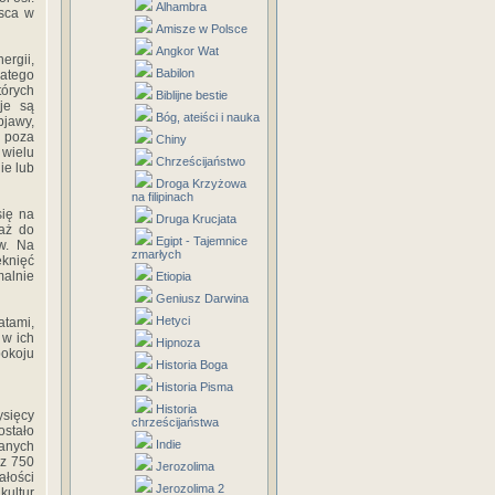
Alhambra
sca w
Amisze w Polsce
Angkor Wat
rgii,
Babilon
latego
tórych
Biblijne bestie
je są
Bóg, ateiści i nauka
jawy,
 poza
Chiny
 wielu
Chrześcijaństwo
ie lub
Droga Krzyżowa
na filipinach
się na
Druga Krucjata
 aż do
Egipt - Tajemnice
w. Na
zmarłych
ęknięć
malnie
Etiopia
Geniusz Darwina
Hetyci
atami,
 w ich
Hipnoza
okoju
Historia Boga
Historia Pisma
Historia
ysięcy
chrześcijaństwa
ostało
Indie
anych
 z 750
Jerozolima
ałości
Jerozolima 2
kultur