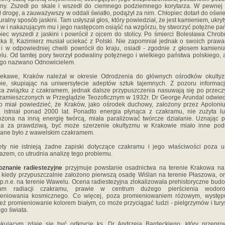
ny. Zszedł po skale i wszedł do ciemnego podziemnego korytarza. W pewnej 
ł drogę, a zauważywszy w oddali światło, podążył za nim. Chłopiec dotarł do oświe
uralny sposób jaskini. Tam usłyszał głos, który powiedział, że jest kamieniem, ukry
w i nakazującym mu i jego następcom osiąść na wzgórzu, by stworzyć potężne pa
iec wyszedł z jaskini i powrócił z ojcem do stolicy. Po śmierci Bolesława Chrob
ka II, Kazimierz musiał uciekać z Polski. Nie zapomniał jednak o swoich praw
 i w odpowiedniej chwili powrócił do kraju, osiadł - zgodnie z głosem kamieni
u. Od tamtej pory tworzył podwaliny potężnego i wielkiego państwa polskiego, 
go nazwano Odnowicielem.
iekawe, Kraków należał w okresie Odrodzenia do głównych ośrodków okulty
ie, skupiając na uniwersytecie adeptów sztuk tajemnych. Z pozoru informac
a związku z czakramem, jednak dalsze przypuszczenia nasuwają się po przecz
zamieszczonych w Przeglądzie Teozoficznym w 1932r. Dr George Arundal odwie
o miał powiedzieć, że Kraków, jako ośrodek duchowy, założony przez Apoloni
, istniał ponad 2000 lat. Ponadto energia płynąca z czakramu, nie zużyta l
ożona na inną energię twórcą, miała paraliżować twórcze działanie. Uznając 
rza za prawdziwą, być może szerzenie okultyzmu w Krakowie miało inne podł
ane było z wawelskim czakramem.
ety nie istnieją żadne zapiski dotyczące czakramu i jego właściwości poza 
azem, co utrudnia analizę tego problemu.
oznanie radiestezyjne
przyjmuje powstanie osadnictwa na terenie Krakowa na
. kiedy przypuszczalnie założono pierwszą osadę Wiślan na terenie Płaszowa, o
 p.n.e. na terenie Wawelu. Ocena radiestezyjna zlokalizowała prehistoryczne bud
rum radiacji czakramu, prawie w centrum dużego pierścienia wodor
ieniowania kosmicznego. Co więcej, poza promieniowaniem różowym, występu
eż promieniowanie kolorem białym, co może przyciągać ludzi - pielgrzymów i tury
ego świata.
kującym zdaje się być odkrycie ks. Dr Andrzeja Bardeckiego, który przepro