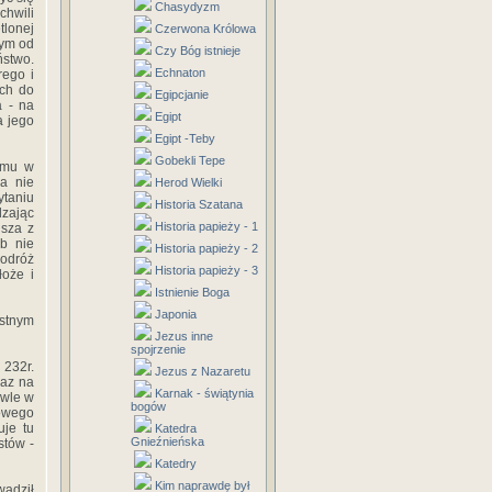
Chasydyzm
chwili
tlonej
Czerwona Królowa
tym od
Czy Bóg istnieje
ństwo.
Echnaton
rego i
ach do
Egipcjanie
a - na
Egipt
a jego
Egipt -Teby
Gobekli Tepe
zmu w
ja nie
Herod Wielki
ytaniu
Historia Szatana
dzając
Historia papieży - 1
usza z
ub nie
Historia papieży - 2
podróż
Historia papieży - 3
oże i
Istnienie Boga
Japonia
ustnym
Jezus inne
spojrzenie
 232r.
Jezus z Nazaretu
raz na
Karnak - świątynia
owle w
bogów
owego
je tu
Katedra
Gnieźnieńska
stów -
Katedry
Kim naprawdę był
wadził