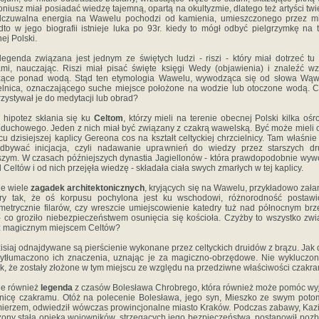
oniusz miał posiadać wiedzę tajemną, opartą na okultyzmie, dlatego też artyści twi
dczuwalna energia na Wawelu pochodzi od kamienia, umieszczonego przez mis
to w jego biografii istnieje luka po 93r. kiedy to mógł odbyć pielgrzymkę na 
ej Polski.
legenda związana jest jednym ze świętych ludzi - riszi - który miał dotrzeć tu
mi, nauczając. Riszi miał pisać święte księgi Wedy (objawienia) i znaleźć w
czące ponad wodą. Stąd ten etymologia Wawelu, wywodząca się od słowa Wąwe
nica, oznaczającego suche miejsce położone na wodzie lub otoczone wodą. 
zystywał je do medytacji lub obrad?
 hipotez skłania się ku
Celtom
, którzy mieli na terenie obecnej Polski kilka oś
 duchowego. Jeden z nich miał być związany z czakrą wawelską. Być może mieli 
cu dzisiejszej kaplicy Gereona cos na kształt celtyckiej chrzcielnicy. Tam właśnie
odbywać inicjacja, czyli nadawanie uprawnień do wiedzy przez starszych dr
zym. W czasach późniejszych dynastia Jagiellonów - która prawdopodobnie wyw
d Celtów i od nich przejęła wiedzę - składała ciała swych zmarłych w tej kaplicy.
eje wiele
zagadek architektonicznych
, kryjących się na Wawelu, przykładowo zał
dry tak, że oś korpusu pochylona jest ku wschodowi, różnorodność postawi
metrycznie filarów, czy wreszcie umiejscowienie katedry tuż nad północnym br
- co groziło niebezpieczeństwem osunięcia się kościoła. Czyżby to wszystko zw
z magicznym miejscem Celtów?
isiaj odnajdywane są pierścienie wykonane przez celtyckich druidów z brązu. Jak 
ytłumaczono ich znaczenia, uznając je za magiczno-obrzędowe. Nie wykluczon
k, że zostały złożone w tym miejscu ze względu na przedziwne właściwości czakr
eje również
legenda
z czasów Bolesława Chrobrego, która również może pomóc wy
nicę czakramu. Otóż na polecenie Bolesława, jego syn, Mieszko ze swym pot
ierzem, odwiedził wówczas prowincjonalne miasto Kraków. Podczas zabawy, Kaz
ony stałą opieką wojowników, strzegących jego bezpieczeństwa, postanowił pozb