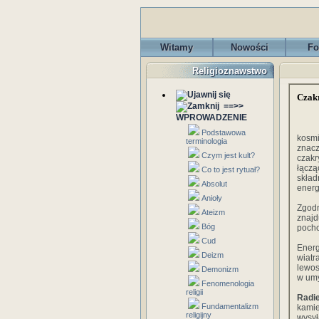
Witamy
Nowości
Fo
Religioznawstwo
Czak
==>>
WPROWADZENIE
Podstawowa
kosmi
terminologia
znacz
Czym jest kult?
czakr
łączą
Co to jest rytuał?
skład
Absolut
energ
Anioły
Zgodn
Ateizm
znaj
Bóg
pocho
Cud
Energ
Deizm
wiatr
lewos
Demonizm
w umy
Fenomenologia
religii
Radie
Fundamentalizm
kamie
religijny
wysył