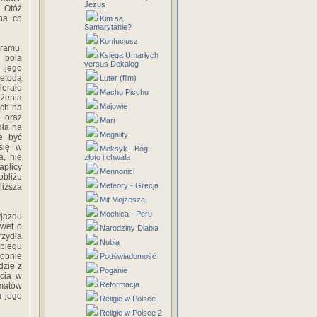
Jezus
. Otóż
 na co
Kim są
Samarytanie?
Konfucjusz
kramu.
Księga Umarłych
pola
versus Dekalog
 jego
metodą
Luter (film)
ierało
Machu Picchu
ężenia
Majowie
ych na
 oraz
Mari
dła na
Megality
e być
 się w
Meksyk - Bóg,
a, nie
złoto i chwała
aplicy
Mennonici
obliżu
Meteory - Grecja
iższa
Mit Mojżesza
Mochica - Peru
yjazdu
awet o
Narodziny Diabła
rzydła
Nubia
zbiegu
dobnie
Podświadomość
dzie z
Poganie
ścia w
Reformacja
omatów
a jego
Religie w Polsce
Religie w Polsce 2