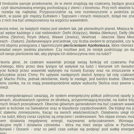
 hindusów panuje przekonanie, że w ziemi znajdują się czakramy, będące gruc
, czyli skumulowaną energią pochodzącą z ziemi i z kosmosu. Przy nich właśnie l
 rozwija się najlepiej. Przypuszczalnie są one rozmieszczone u podnóża p
kich, w pasie gór między Eufratem i Tygrysem i innych miejscach, dotąd nie zn
 z nich ma być umiejscowiony na wzgórzu wawelskim.
teoria mówi, że świętych miejsc jest siedem tak, jak pierwotnych planet. Miejsca te
ać wpływ każdego z ciał niebieskich: Delhi (Księżyc), Mekka (Merkury), Delfy (W
olima (Słońce), Rzym (Mars), Wawel (Jowisz), Velehrad - obecnie Stare Me
ach - (Saturn). Zastanawiające jest jednak, czy liczba siedem to przypadek, czy te
imś stopniu powiązana z tajemniczymi
pierścieniami Apolloniusza
, które również
iadać owym siedmiu planetom. Czy możliwe jest, że mistyk podróżując po św
cił swoje pierścienie tak, aby płynęła ich dobroczynna moc na ludzi?
 teoria głosi, że czakram wawelski przejął swoją funkcję od czakramu Pal
ańskiego, który przez dwa tysiące lat wpływał na ludzi i kierunek ich świado
ęcie funkcji przez wawelski wpłynęło na rozwój Europy oraz na zniszczenie k
ańczyków przez Chiny. Po upływie następnych dwóch tysięcy lat rolę czakr
ąć Machu Pichu, jednak określenie, kiedy to nastąpi, jest bardzo trudne. Obecni
ramu zanika, na co mają prawdopodobnie wpływ wybuchy Słońca oraz pewne u
lacji.
to energoterapeuci uważają, że system energetyczny półkuli północnej oparty j
amach, zbudowanych zgodnie ze strukturą, przypominającą kryształ, na siatce tró
wnych liniach przesyłowych. Obecnie głównym generatorem ma być czakram wawel
ami w kościele na Salwatorze oraz w klasztorze częstochowskim. Ów trójkąt ma 
ć stałemu zmniejszeniu, tracąc na swoich właściwościach. Osłabieniu uległ r
 na ludzi, którzy coraz częściej są zmęczeni i zestresowani. Ten objaw znowu mo
wem działania negatywnej energii, nazywanej antyczakramem. Wzmag
ukcyjne myśli i działania człowieka - która ma mieć swoje ujście w Pychow
ynawii i Oceanii - oraz co jakiś czas usiłuje się podpiąć pod siatkę energe
ramu.