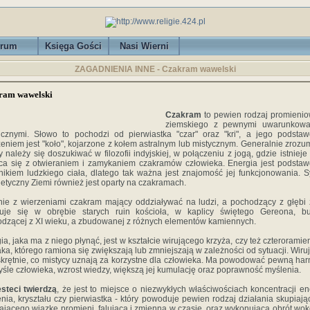
rum
Księga Gości
Nasi Wierni
ZAGADNIENIA INNE - Czakram wawelski
ram wawelski
Czakram
to pewien rodzaj promieni
ziemskiego z pewnymi uwarunkowa
cznymi. Słowo to pochodzi od pierwiastka "czar" oraz "kri", a jego podst
eniem jest "koło", kojarzone z kołem astralnym lub mistycznym. Generalnie zrozu
y należy się doszukiwać w filozofii indyjskiej, w połączeniu z jogą, gdzie istnieje 
ca się z otwieraniem i zamykaniem czakramów człowieka. Energia jest podst
nikiem ludzkiego ciała, dlatego tak ważna jest znajomość jej funkcjonowania. 
etyczny Ziemi również jest oparty na czakramach.
ie z wierzeniami czakram mający oddziaływać na ludzi, a pochodzący z głębi 
duje się w obrębie starych ruin kościoła, w kaplicy świętego Gereona, bu
dzącej z XI wieku, a zbudowanej z różnych elementów kamiennych.
ia, jaka ma z niego płynąć, jest w kształcie wirującego krzyża, czy też czterorami
aka, którego ramiona się zwiększają lub zmniejszają w zależności od sytuacji. Wiru
krętnie, co mistycy uznają za korzystne dla człowieka. Ma powodować pewną ha
śle człowieka, wzrost wiedzy, większą jej kumulację oraz poprawność myślenia.
steci twierdzą
, że jest to miejsce o niezwykłych właściwościach koncentracji ene
nia, kryształu czy pierwiastka - który powoduje pewien rodzaj działania skupiają
ającego wiązkę promieni, falującą i zmienną w czasie, oraz wykonującą obrót wokó