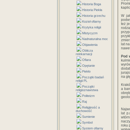
Prom
Historia Boga
kapli
Historia Piekła
W ja
Historia grzechu
podwy
Kozioł ofiarny
też j
Krytyka religii
rodz
przy
Mistycyzm
przy
Nadnaturalna moc
zmier
lat n
Objawienia
nawet
Oblicza
reinkarnacji
Pod 
Ofiara
kulmi
wyró
Opętanie
dodat
Piekło
juraj
na gł
Początki badań
religii PL
Krakó
Początki
a bar
religioznawstwa
obrę
Politeizm
geolo
Raj
Religijność a
Najwc
duchowość
lat p
Sumienie
wtór
naczy
Symbol
roku 
System ofiarny
wpływ