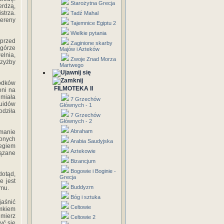
Starożytna Grecja
erdzą,
trza.
Tadź Mahal
tereny
Tajemnice Egiptu 2
Wielkie pytania
 przed
Zaginione skarby
zgórze
Majów i Azteków
lnia,
Zwoje Znad Morza
Czyżby
Martwego
rodków
FILMOTEKA II
oni na
 miała
7 Grzechów
uidów
Głównych - 1
odziła
7 Grzechów
Głównych - 2
Abraham
amanie
onych
Arabia Saudyjska
zegiem
Aztekowie
iązane
Bizancjum
Bogowie i Boginie -
dotąd,
Grecja
e jest
Buddyzm
amu.
Bóg i sztuka
jaśnić
Celtowie
omkiem
imierz
Celtowie 2
yć się