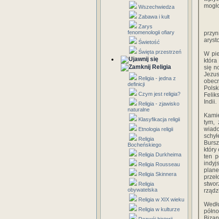
mogło
Wszechwiedza
Zabawa i kult
Zarys
fenomenologii ofiary
przyn
arysto
Świetość
Święta przestrzeń
W pie
która
Religia
się n
Jezus
Religia - jedna z
obecn
definicji
Polsk
Czym jest religia?
Felik
Indii.
Religia - zjawisko
naturalne
Kamie
Klasyfikacja religii
tym, 
wiado
Etnologia religii
schy
Religia
Bursz
Bocheńskiego
który
Religia Durkheima
ten p
indyj
Religia Rousseau
plane
Religia Skinnera
przeł
stwor
Religia
obywatelska
rządz
Religia w XIX wieku
Wedłu
Religia w kulturze
półno
Bizan