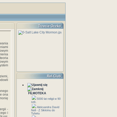
Trzecie Oczko
owania
niami
awowym
mienia
teoria
awowym
System
Rel-Club
ziemi,
dowli
ennego
FILMOTEKA
je ona
rmonię
5000 lat religii w 90
sek.
Aleksandra David
rgii -
Nell - Z Sikkimu do
cego i
Tybetu
ł osi.