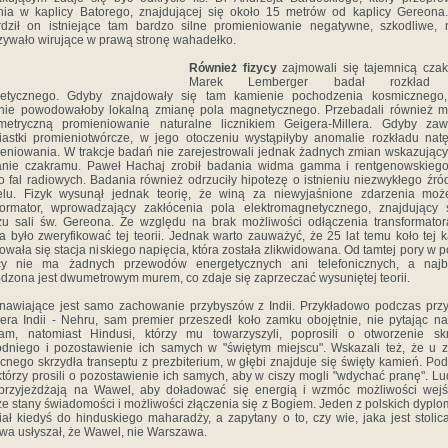
ia w kaplicy Batorego, znajdującej się około 15 metrów od kaplicy Gereona
rdził on istniejące tam bardzo silne promieniowanie negatywne, szkodliwe,
ywało wirujące w prawą stronę wahadełko.
Również fizycy
zajmowali się tajemnicą cza
Marek Lemberger badał rozkład 
etycznego. Gdyby znajdowały się tam kamienie pochodzenia kosmicznego,
enie powodowałoby lokalną zmianę pola magnetycznego. Przebadali również 
metryczną promieniowanie naturalne licznikiem Geigera-Millera. Gdyby zaw
iastki promieniotwórcze, w jego otoczeniu wystąpiłyby anomalie rozkładu nat
eniowania. W trakcje badań nie zarejestrowali jednak żadnych zmian wskazując
łanie czakramu. Paweł Hachaj zrobił badania widma gamma i rentgenowskiego
 fal radiowych. Badania również odrzuciły hipotezę o istnieniu niezwykłego źró
lu. Fizyk wysunął jednak teorię, że winą za niewyjaśnione zdarzenia moż
formator, wprowadzający zakłócenia pola elektromagnetycznego, znajdujący
żu sali św. Gereona. Ze względu na brak możliwości odłączenia transformator
 było zweryfikować tej teorii. Jednak warto zauważyć, że 25 lat temu koło tej k
owała się stacja niskiego napięcia, która została zlikwidowana. Od tamtej pory w p
icy nie ma żadnych przewodów energetycznych ani telefonicznych, a najbl
dzona jest dwumetrowym murem, co zdaje się zaprzeczać wysuniętej teorii.
nawiające jest samo zachowanie przybyszów z Indii. Przykładowo podczas prz
era Indii - Nehru, sam premier przeszedł koło zamku obojętnie, nie pytając n
am, natomiast Hindusi, którzy mu towarzyszyli, poprosili o otworzenie sk
dniego i pozostawienie ich samych w "świętym miejscu". Wskazali też, że u 
cnego skrzydła transeptu z prezbiterium, w głębi znajduje się święty kamień. Po
 którzy prosili o pozostawienie ich samych, aby w ciszy mogli "wdychać pranę". Lu
 przyjeżdżają na Wawel, aby doładować się energią i wzmóc możliwości wej
e stany świadomości i możliwości złączenia się z Bogiem. Jeden z polskich dypl
iał kiedyś do hinduskiego maharadży, a zapytany o to, czy wie, jaka jest stolic
wa usłyszał, że Wawel, nie Warszawa.