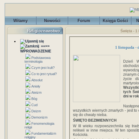
Witamy
Nowości
Forum
Księga Gości
N
Religioznawstwo
Święta - 1
==>>
1 listopada -
WPROWADZENIE
Podstawowa
Dzień W
terminologia
obchodz
Czym jest kult?
wywodzą
Co to jest rytuał?
znanym o
życie d
Absolut
martyrol
Anioły
Wszystk
tych Świ
Ateizm
dni w rok
Bóg
Cud
Następne
wszystkich wiernych zmarłych - jest to
Deizm
się do chwały nieba.
Demonizm
ŚWIĘTO BEZIMIENNYCH
Fenomenologia
W III wieku rozpowszechniła się trady
religii
relikwii w inne miejsca. W ten sposó
Fundamentalizm
Kościoła.
religijny