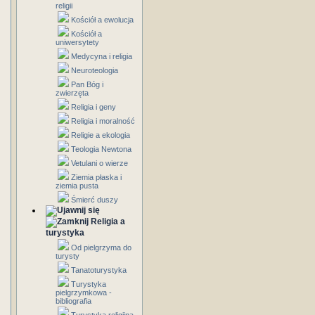
religii
Kościół a ewolucja
Kościół a
uniwersytety
Medycyna i religia
Neuroteologia
Pan Bóg i
zwierzęta
Religia i geny
Religia i moralność
Religie a ekologia
Teologia Newtona
Vetulani o wierze
Ziemia płaska i
ziemia pusta
Śmierć duszy
Religia a
turystyka
Od pielgrzyma do
turysty
Tanatoturystyka
Turystyka
pielgrzymkowa -
bibliografia