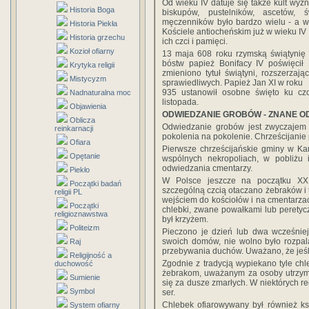
Od wieku IV datuje się także kult wyz
Historia Boga
biskupów, pustelników, ascetów, 
męczenników było bardzo wielu - a wi
Historia Piekła
Kościele antiocheńskim już w wieku IV
Historia grzechu
ich czci i pamięci.
Kozioł ofiarny
13 maja 608 roku rzymską świątynię 
bóstw papież Bonifacy IV poświęcił
Krytyka religii
zmieniono tytuł świątyni, rozszerzaj
Mistycyzm
sprawiedliwych. Papież Jan XI w roku
935 ustanowił osobne święto ku czc
Nadnaturalna moc
listopada.
Objawienia
ODWIEDZANIE GROBÓW - ZNANE O
Oblicza
Odwiedzanie grobów jest zwyczajem
reinkarnacji
pokolenia na pokolenie. Chrześcijanie pod
Ofiara
Pierwsze chrześcijańskie gminy w Ka
Opętanie
wspólnych nekropoliach, w pobliżu
odwiedzania cmentarzy.
Piekło
W Polsce jeszcze na początku XX 
Początki badań
szczególną czcią otaczano żebraków i 
religii PL
wejściem do kościołów i na cmentarza
Początki
chlebki, zwane powałkami lub peretycz
religioznawstwa
był krzyżem.
Politeizm
Pieczono je dzień lub dwa wcześniej
swoich domów, nie wolno było rozpal
Raj
przebywania duchów. Uważano, że jeśli
Religijność a
Zgodnie z tradycją wypiekano tyle chl
duchowość
żebrakom, uważanym za osoby utrzymuj
Sumienie
się za dusze zmarłych. W niektórych r
Symbol
ser.
Chlebek ofiarowywany był również ksi
System ofiarny