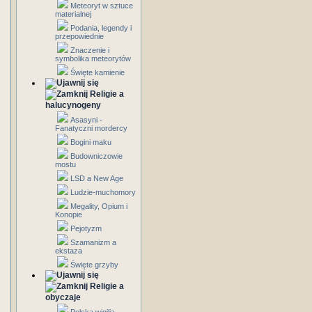
Meteoryt w sztuce
materialnej
Podania, legendy i
przepowiednie
Znaczenie i
symbolika meteorytów
Święte kamienie
Religie a
halucynogeny
Asasyni -
Fanatyczni mordercy
Bogini maku
Budowniczowie
mostu
LSD a New Age
Ludzie-muchomory
Megality, Opium i
Konopie
Pejotyzm
Szamanizm a
ekstaza
Święte grzyby
Religie a
obyczaje