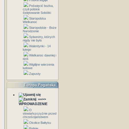
Polska wigilja
Poświęcić bożka,
czyli polskie
świętowanie Sobótki
Staropolska
Wielkanoc
Staropolskie - Boże
Narodzenie
Sylwestry, których
nigdy nie było
Walentynki - 14
lutego
Wielkanoc dawniej i
dziś
Wigilijne wierzenia
ludowe
Zapusty
Europa Pogańska
==>>
WPROWADZENIE
O
słowiańszczyźnie przed
chrześcijaństwem
Okolice Bałtyku
Religie