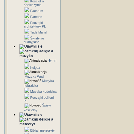
Kościół w
Kosieczynie
Paestum
Panteon
Początki
architektury PL
Tadż Mahal
Świątynie
buddyjskie
Religie a
muzyka
Hymn
Kolęda
Muzyka Wed
Muzyka
hebrajska
Muzyka kościelna
Początki polifonii
PL
Śpiew
kościelny
Religie a
meteoryt
Biblia i meteoryty