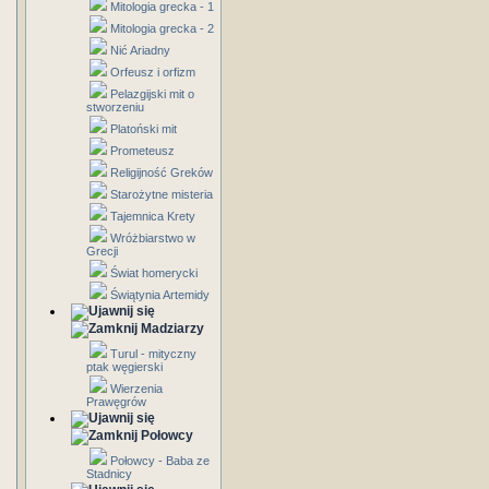
Mitologia grecka - 1
Mitologia grecka - 2
Nić Ariadny
Orfeusz i orfizm
Pelazgijski mit o
stworzeniu
Platoński mit
Prometeusz
Religijność Greków
Starożytne misteria
Tajemnica Krety
Wróżbiarstwo w
Grecji
Świat homerycki
Świątynia Artemidy
Madziarzy
Turul - mityczny
ptak węgierski
Wierzenia
Prawęgrów
Połowcy
Połowcy - Baba ze
Stadnicy