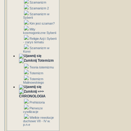
Szamanizm
Szamanizm 2
Szamanizm w
Syberii
Kim jest szaman?
Mity
kosmogoniczne Syberii
Religie Azji i Syberii
- zarys tematu
Szamanizm w
Korei
Totemizm
Teoria totemizmu
Totemizm
Totemizm
Malinowskiego
=>>
CHRONOLOGIA
Prehistoria
Pierwsze
cywilizacje
Wielkie rewolucje
duchowe VII - IV w.
p.n.e