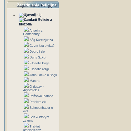
Zagadnienia Religijne
Religie a
filozofia
Anselm z
Cantenbury
Bóg Kartezjusza
Czym jest etyka?
Dobro i zlo
Duns Szkot
Filozofia Boga
Filozofia religii
John Locke o Bogu
Mantra
O duszy -
Arystoteles
Państwo Platona
Problem zła
Schopenhauer o
woli
Sen w którym
żyjemy
Traktat
ateologiczny