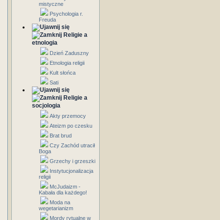
mistyczne
Psychologia r.
Freuda
Religie a
etnologia
Dzień Zaduszny
Etnologia religii
Kult słońca
Sati
Religie a
socjologia
Akty przemocy
Ateizm po czesku
Brat brud
Czy Zachód utracił
Boga
Grzechy i grzeszki
Instytucjonalizacja
religii
McJudaizm -
Kabała dla każdego!
Moda na
wegetarianizm
Mordy rytualne w