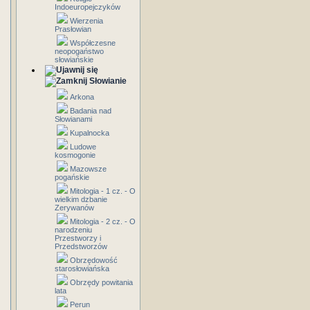
Indoeuropejczyków
Wierzenia
Prasłowian
Współczesne
neopogaństwo
słowiańskie
Słowianie
Arkona
Badania nad
Słowianami
Kupalnocka
Ludowe
kosmogonie
Mazowsze
pogańskie
Mitologia - 1 cz. - O
wielkim dzbanie
Zerywanów
Mitologia - 2 cz. - O
narodzeniu
Przestworzy i
Przedstworzów
Obrzędowość
starosłowiańska
Obrzędy powitania
lata
Perun