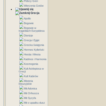
Polscy Goci
Wierzenia Gotów
Grecja
Apollo
Bogowie
Bogowie w
tragediach Eurypidesa
Dionizje
Grecja i Egipt
Grecka świątynia
Hermes Kylleński
Hestia i Westa
Kadmos i Harmonia
Kosmogonia
Kult Asklepiosa w
Grecji
Kult Kabirów
Misteria
Eleuzyjskie
Mit Adonisa
Mit Orfeusza
Mit Syzyfa
Mit o upadku dusz