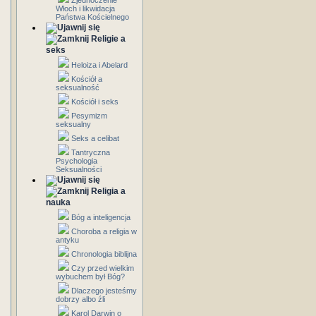
Zjednoczenie
Włoch i likwidacja
Państwa Kościelnego
Religie a
seks
Heloiza i Abelard
Kościół a
seksualność
Kościół i seks
Pesymizm
seksualny
Seks a celibat
Tantryczna
Psychologia
Seksualności
Religia a
nauka
Bóg a inteligencja
Choroba a religia w
antyku
Chronologia biblijna
Czy przed wielkim
wybuchem był Bóg?
Dlaczego jesteśmy
dobrzy albo źli
Karol Darwin o