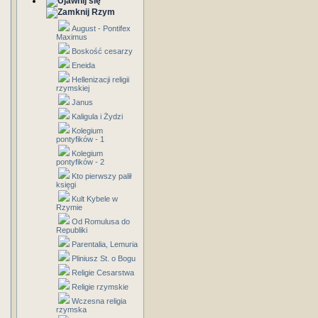
Rzym
August - Pontifex
Maximus
Boskość cesarzy
Eneida
Hellenizacji religii
rzymskiej
Janus
Kaligula i Żydzi
Kolegium
pontyfików - 1
Kolegium
pontyfików - 2
Kto pierwszy palił
księgi
Kult Kybele w
Rzymie
Od Romulusa do
Republiki
Parentalia, Lemuria
Pliniusz St. o Bogu
Religie Cesarstwa
Religie rzymskie
Wczesna religia
rzymska