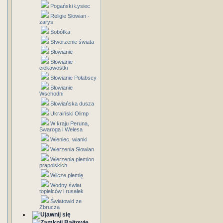
Pogański Łysiec
Religie Słowian -
zarys
Sobótka
Stworzenie świata
Słowianie
Słowianie -
ciekawostki
Słowianie Połabscy
Słowianie
Wschodni
Słowiańska dusza
Ukraiński Olimp
W kraju Peruna,
Swaroga i Welesa
Wieniec, wianki
Wierzenia Słowian
Wierzenia plemion
prapolskich
Wilcze plemię
Wodny świat
topielców i rusałek
Światowid ze
Zbrucza
Bałtowie