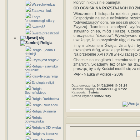
których nikt już nie pamiętał.
Wszechwiedza
OD OGNISK NA ROZSTAJACH PO Z
Zabawa i kult
Wieczorem 1 listopada rodzina groma
Zarys
Gospodynie na stole odświętnie przykr
fenomenologii ofiary
"odwiedzający" dom, nie odeszli głodni
Zwyczaj "karmienia zmarłych" wyrósł
Świetość
stawiano chleb, miód i kaszę. Częst
Święta przestrzeń
uroczystości "dziadów". Wywoływano d
uważając, że to przyniesie ulgę duszo
Religia
Innym akcentem Święta Zmarłych by
rozstajach dróg, wskazując kierunek w
Religia - jedna z
definicji
Na przełomie XVI i XVII wieku zaczęto 
Obecnie na mogiłach i cmentarzach p
Czym jest religia?
zmarłych. Składamy też ofiary na tzw
Religia - zjawisko
prosząc, by cały Kościół modlił się za 
naturalne
PAP - Nauka w Polsce - 2006
Klasyfikacja religii
Etnologia religii
Data utworzenia:
04/01/2008 @ 06:24
Religia
Ostatnie zmiany:
12/04/2012 @ 07:22
Bocheńskiego
Kategoria :
Święta
Strona czytana
90922 razy
Religia Durkheima
Religia Rousseau
Religia Skinnera
Religia
obywatelska
Religia w XIX wieku
Religia w kulturze