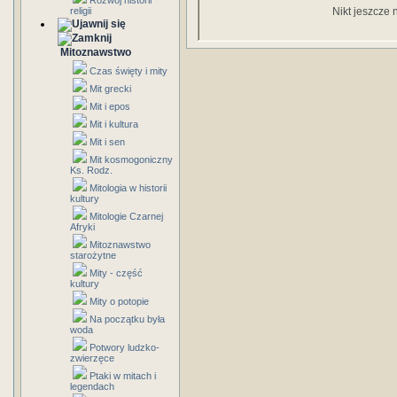
Rozwój historii
religii
Nikt jeszcze 
Mitoznawstwo
Czas święty i mity
Mit grecki
Mit i epos
Mit i kultura
Mit i sen
Mit kosmogoniczny
Ks. Rodz.
Mitologia w historii
kultury
Mitologie Czarnej
Afryki
Mitoznawstwo
starożytne
Mity - część
kultury
Mity o potopie
Na początku była
woda
Potwory ludzko-
zwierzęce
Ptaki w mitach i
legendach