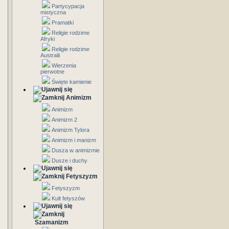
Partycypacja
mistyczna
Pramatki
Religie rodzime
Afryki
Religie rodzime
Australii
Wierzenia
pierwotne
Święte kamienie
Animizm
Animizm
Animizm 2
Animizm Tylora
Animizm i manizm
Dusza w animizmie
Dusze i duchy
Fetyszyzm
Fetyszyzm
Kult fetyszów
Szamanizm