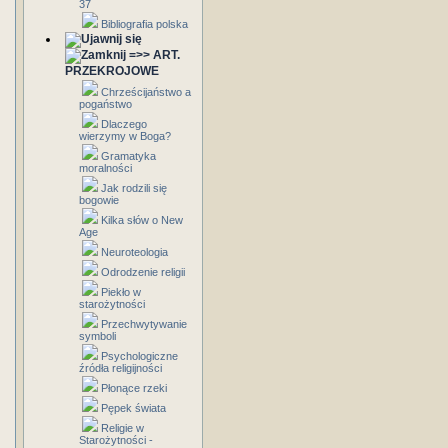
37
Bibliografia polska
=>> ART.
PRZEKROJOWE
Chrześcijaństwo a
pogaństwo
Dlaczego
wierzymy w Boga?
Gramatyka
moralności
Jak rodzili się
bogowie
Kilka słów o New
Age
Neuroteologia
Odrodzenie religii
Piekło w
starożytności
Przechwytywanie
symboli
Psychologiczne
źródła religijności
Płonące rzeki
Pępek świata
Religie w
Starożytności -