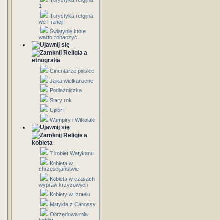
Turystyka religijna
1
Turystyka religijna
we Francji
Świątynie które
warto zobaczyć
Religia a
etnografia
Cmentarze polskie
Jajka wielkanocne
Podłaźniczka
Stary rok
Upiór!
Wampiry i Wilkołaki
Religie a
kobieta
7 kobiet Watykanu
Kobieta w
chrzescijaństwie
Kobieta w czasach
wypraw krzyżowych
Kobiety w Izraelu
Matylda z Canossy
Obrzędowa rola