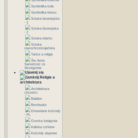
Symbolika kolorów
Symbolika koła
Symbolika lotosu
Sztuka bizantyjska
- 1
Sztuka bizanyjska
- 2
Sztuka islamu
Sztuka
starochrześcijańska
Tańce a religia
Św. Anna
Samotrzeć ze
Strzegomia
Religie a
architektura
Architektura
chrześci.
Babilon
Borobudur
Drewniane kościoły
- PL
Grecka świątynia
Kaliska cerkiew
Kościoły słupowe