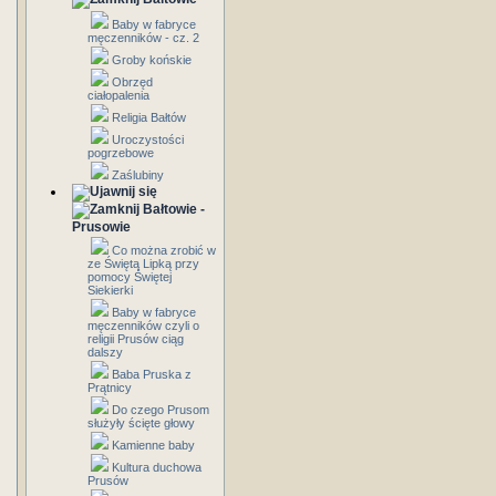
Baby w fabryce
męczenników - cz. 2
Groby końskie
Obrzęd
ciałopalenia
Religia Bałtów
Uroczystości
pogrzebowe
Zaślubiny
Bałtowie -
Prusowie
Co można zrobić w
ze Świętą Lipką przy
pomocy Świętej
Siekierki
Baby w fabryce
męczenników czyli o
religii Prusów ciąg
dalszy
Baba Pruska z
Prątnicy
Do czego Prusom
służyły ścięte głowy
Kamienne baby
Kultura duchowa
Prusów