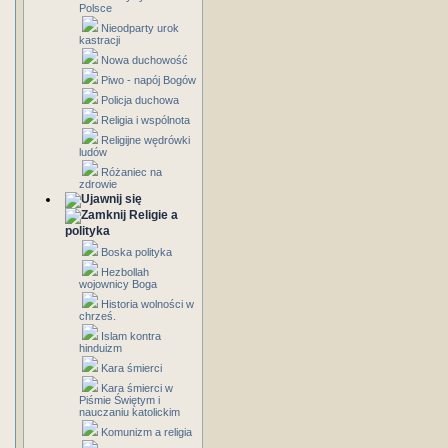
Polsce
Nieodparty urok
kastracji
Nowa duchowość
Piwo - napój Bogów
Policja duchowa
Religia i wspólnota
Religijne wędrówki
ludów
Różaniec na
zdrowie
Religie a
polityka
Boska polityka
Hezbollah
wojownicy Boga
Historia wolności w
chrześ.
Islam kontra
hinduizm
Kara śmierci
Kara śmierci w
Piśmie Świętym i
nauczaniu katolickim
Komunizm a religia