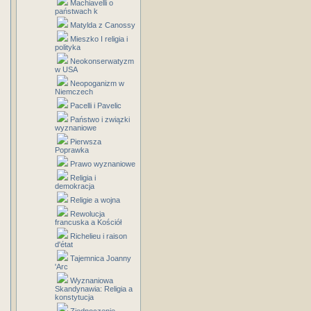
Machiavelli o
państwach k
Matylda z Canossy
Mieszko I religia i
polityka
Neokonserwatyzm
w USA
Neopoganizm w
Niemczech
Pacelli i Pavelic
Państwo i związki
wyznaniowe
Pierwsza
Poprawka
Prawo wyznaniowe
Religia i
demokracja
Religie a wojna
Rewolucja
francuska a Kościół
Richelieu i raison
d'état
Tajemnica Joanny
'Arc
Wyznaniowa
Skandynawia: Religia a
konstytucja