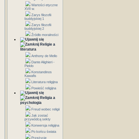
Wartości etyczne
XVII w.
Zarys filozofii
buddyjskiej 1
Zarys filozofii
buddyjskiej 2
Źródło moralności
Religie a
literatura
Anthony de Mello
Dante Alighieri -
Piekło
Konstandinos
Kawafis
Literatura religijna
Powieść religijna
Religia a
psychologia
Freud wobec religii
Jak zostać
przywódcą sekty
Konwersja religijna
Po końcu świata
Przeżycie