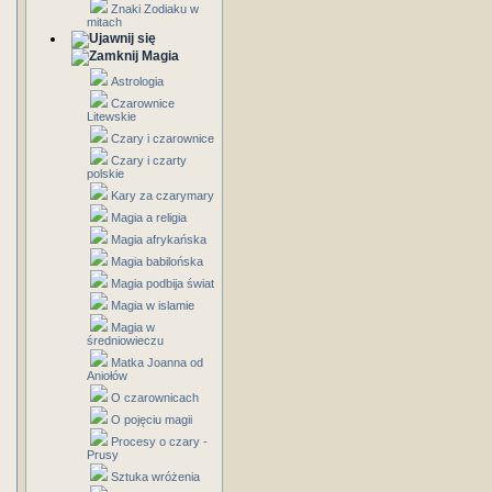
Znaki Zodiaku w
mitach
Magia
Astrologia
Czarownice
Litewskie
Czary i czarownice
Czary i czarty
polskie
Kary za czarymary
Magia a religia
Magia afrykańska
Magia babilońska
Magia podbija świat
Magia w islamie
Magia w
średniowieczu
Matka Joanna od
Aniołów
O czarownicach
O pojęciu magii
Procesy o czary -
Prusy
Sztuka wróżenia