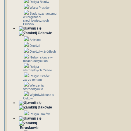
Religia Bałtów
Wiara Prusów
Ślady szamanizmu
w religijności
średniowiecznych
Prusów
Celtowie
Beltaine
Druidzi
Druidzi w źródłach
Niebo i słońce w
mitach celtyckich
Religia
starożytnych Celtów
Religie Celtów -
zarys tematu
Wierzenia
staroceltyckie
Wędrówki dusz u
Celtów
Dakowie
Religia Daków
Etruskowie