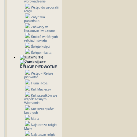
wprowadzenie
Wstęp do geografii
religii
Zatyczka
panieńska
Zaświaty w
literaturze i w sztuce
Śmierć w różnych
religiach świata
Święte księgi
Święte miasta
=>>
RELIGIE PIERWOTNE
Wstęp - Religie
pierwotne
Huna i Roa
Kult Macierzy
Kult przodków we
współczesnym
Wietnamie
Kult szczątków
kostnych
Mana
Najstarsze religie
Malty
Najstasze religie