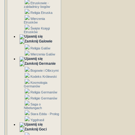
Etruskowie -
zakładnicy bogów
Religia Etruska
Wierzenia
Etrusków
Święte Księgi
Etrusków
Galowie
Religia Galów
Wierzenia Galów
Germanie
Bogowie i Olbrzymi
Kodeks Królewski
Kosmologia
Germanów
Religia Germanów
Religie Germanów
Saga o
Nibelungach
Stara Edda - Prolog
Yggdrasil
Goci