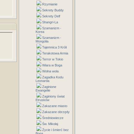
Rzymianie
Sekrety Buddy
Sekrety Delf
Shangri-La
Szamanizm -
Korea
Szamanizm -
Mongolia
Tajemnica 3 Króli
Terakotowa Armia
Terror w Tokio
Wiara w Boga
Wolna wola
Zagadka Kodu
Leonarda
Zaginione
Ewangelie
Zaginiony świat
Etrusków
Zakazane miasto
Zakazane obrzędy
Średniowiecze
Św. Mikołaj
Życie i śmierć bez
Boga