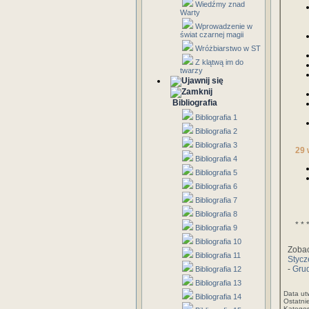
Wiedźmy znad
Warty
Wprowadzenie w
świat czarnej magii
Wróżbiarstwo w ST
Z klątwą im do
twarzy
Bibliografia
Bibliografia 1
Bibliografia 2
Bibliografia 3
29 
Bibliografia 4
Bibliografia 5
Bibliografia 6
Bibliografia 7
Bibliografia 8
* * 
Bibliografia 9
Bibliografia 10
Zobac
Bibliografia 11
Styc
-
Gru
Bibliografia 12
Bibliografia 13
Data ut
Bibliografia 14
Ostatni
Kategor