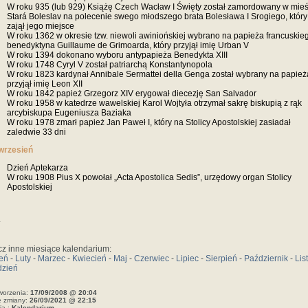
W roku 935 (lub 929) Książę Czech Wacław I Święty został zamordowany w mieś
Stará Boleslav na polecenie swego młodszego brata Bolesława I Srogiego, który
zajął jego miejsce
W roku 1362 w okresie tzw. niewoli awiniońskiej wybrano na papieża francuskie
benedyktyna Guillaume de Grimoarda, który przyjął imię Urban V
W roku 1394 dokonano wyboru antypapieża Benedykta XIII
W roku 1748 Cyryl V został patriarchą Konstantynopola
W roku 1823 kardynał Annibale Sermattei della Genga został wybrany na papieża
przyjął imię Leon XII
W roku 1842 papież Grzegorz XIV erygował diecezję San Salvador
W roku 1958 w katedrze wawelskiej Karol Wojtyła otrzymał sakrę biskupią z rąk
arcybiskupa Eugeniusza Baziaka
W roku 1978 zmarł papież Jan Paweł I, który na Stolicy Apostolskiej zasiadał
zaledwie 33 dni
wrzesień
Dzień Aptekarza
W roku 1908 Pius X powołał „Acta Apostolica Sedis”, urzędowy organ Stolicy
Apostolskiej
*
z inne miesiące kalendarium:
zeń
-
Luty
-
Marzec
-
Kwiecień
-
Maj
-
Czerwiec
-
Lipiec
-
Sierpień
-
Październik
-
Lis
dzień
worzenia:
17/09/2008 @ 20:04
e zmiany:
26/09/2021 @ 22:15
ia :
Kalendarium