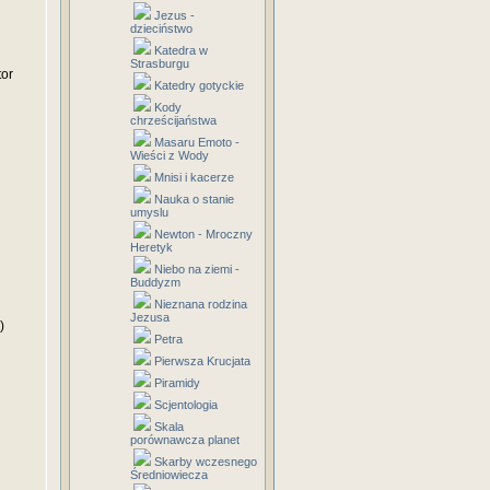
Jezus -
dzieciństwo
Katedra w
Strasburgu
tor
Katedry gotyckie
Kody
chrześcijaństwa
Masaru Emoto -
Wieści z Wody
Mnisi i kacerze
Nauka o stanie
umyslu
Newton - Mroczny
Heretyk
Niebo na ziemi -
Buddyzm
Nieznana rodzina
Jezusa
)
Petra
Pierwsza Krucjata
Piramidy
Scjentologia
Skala
porównawcza planet
Skarby wczesnego
Średniowiecza