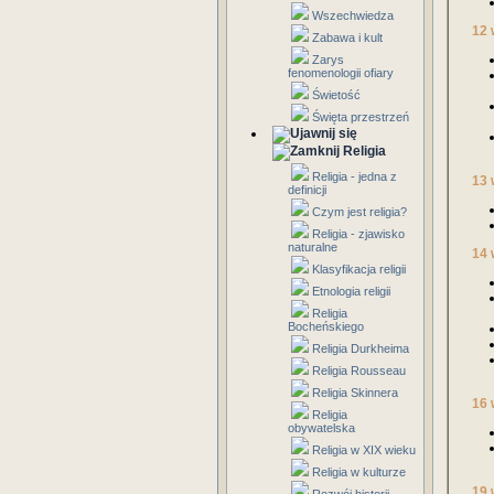
Wszechwiedza
12 
Zabawa i kult
Zarys
fenomenologii ofiary
Świetość
Święta przestrzeń
Religia
Religia - jedna z
13 
definicji
Czym jest religia?
Religia - zjawisko
naturalne
14 
Klasyfikacja religii
Etnologia religii
Religia
Bocheńskiego
Religia Durkheima
Religia Rousseau
Religia Skinnera
16 
Religia
obywatelska
Religia w XIX wieku
Religia w kulturze
19 