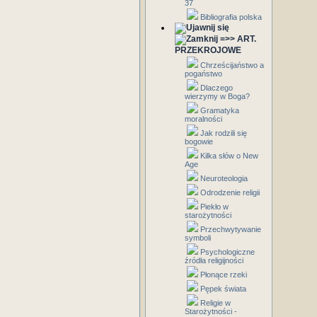
37
Bibliografia polska
=>> ART.
PRZEKROJOWE
Chrześcijaństwo a
pogaństwo
Dlaczego
wierzymy w Boga?
Gramatyka
moralności
Jak rodzili się
bogowie
Kilka słów o New
Age
Neuroteologia
Odrodzenie religii
Piekło w
starożytności
Przechwytywanie
symboli
Psychologiczne
źródła religijności
Płonące rzeki
Pępek świata
Religie w
Starożytności -