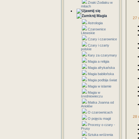
Znaki Zodiaku w
mitach
Magia
27 
Astrologia
Czarownice
Litewskie
Czary i czarownice
Czary i czarty
polskie
Kary za czarymary
Magia a religia
Magia afrykańska
Magia babilońska
Magia podbija świat
Magia w islamie
Magia w
średniowieczu
Matka Joanna od
Aniołów
O czarownicach
28 
O pojęciu magii
Procesy o czary -
Prusy
Sztuka wróżenia