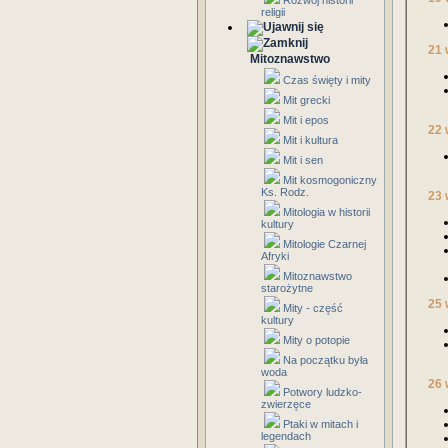
Rozwój historii
religii
21 
Mitoznawstwo
Czas święty i mity
Mit grecki
Mit i epos
22 
Mit i kultura
Mit i sen
Mit kosmogoniczny
Ks. Rodz.
23 
Mitologia w historii
kultury
Mitologie Czarnej
Afryki
Mitoznawstwo
starożytne
25 
Mity - część
kultury
Mity o potopie
Na początku była
woda
26 
Potwory ludzko-
zwierzęce
Ptaki w mitach i
legendach