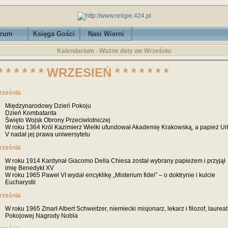
rum
Księga Gości
Nasi Wierni
Kalendarium -
Ważne daty we Wrześniu
* * * * * * WRZESIEŃ * * * * * * *
rześnia
Międzynarodowy Dzień Pokoju
Dzień Kombatanta
Święto Wojsk Obrony Przeciwlotniczej
W roku 1364 Król Kazimierz Wielki ufundował Akademię Krakowską, a papież U
V nadał jej prawa uniwersytetu
rześnia
W roku 1914 Kardynał Giacomo Della Chiesa został wybrany papieżem i przyjął
imię Benedykt XV
W roku 1965 Paweł VI wydał encyklikę „Misterium fidei” – o doktrynie i kulcie
Eucharystii
rześnia
W roku 1965 Zmarł Albert Schweitzer, niemiecki misjonarz, lekarz i filozof, laureat
Pokojowej Nagrody Nobla