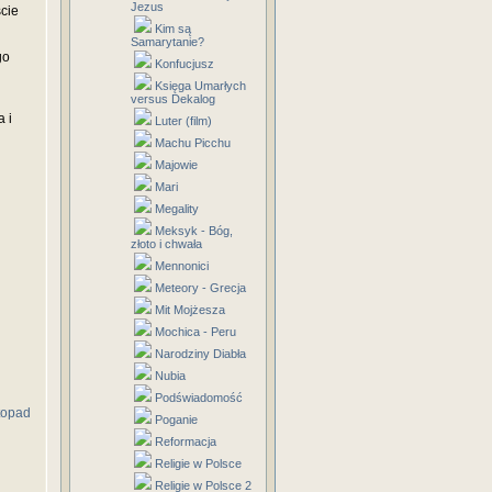
Jezus
cie
Kim są
Samarytanie?
go
Konfucjusz
Księga Umarłych
versus Dekalog
 i
Luter (film)
Machu Picchu
Majowie
Mari
Megality
Meksyk - Bóg,
złoto i chwała
Mennonici
Meteory - Grecja
Mit Mojżesza
Mochica - Peru
Narodziny Diabła
Nubia
Podświadomość
topad
Poganie
Reformacja
Religie w Polsce
Religie w Polsce 2