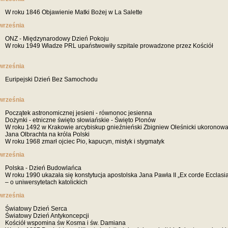
W roku 1846 Objawienie Matki Bożej w La Salette
września
ONZ - Międzynarodowy Dzień Pokoju
W roku 1949 Władze PRL upaństwowiły szpitale prowadzone przez Kościół
września
Euripejski Dzień Bez Samochodu
września
Początek astronomicznej jesieni - równonoc jesienna
Dożynki - etniczne święto słowiańskie - Święto Plonów
W roku 1492 w Krakowie arcybiskup gnieźnieński Zbigniew Oleśnicki ukoronowa
Jana Olbrachta na króla Polski
W roku 1968 zmarł ojciec Pio, kapucyn, mistyk i stygmatyk
września
Polska - Dzień Budowlańca
W roku 1990 ukazała się konstytucja apostolska Jana Pawła II „Ex corde Ecclasi
– o uniwersytetach katolickich
września
Światowy Dzień Serca
Światowy Dzień Antykoncepcji
Kościół wspomina św Kosma i św. Damiana