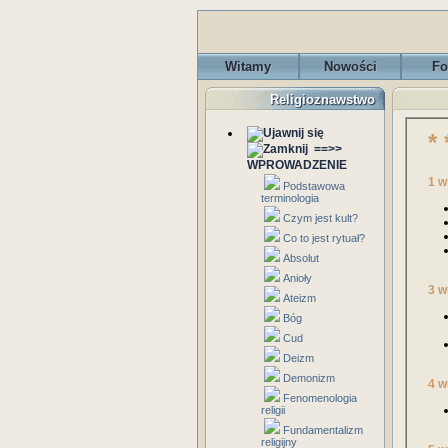
Witamy
Nowości
Fo
Religioznawstwo
* 
==>>
WPROWADZENIE
1 w
Podstawowa
terminologia
Czym jest kult?
Co to jest rytuał?
Absolut
Anioły
3 w
Ateizm
Bóg
Cud
Deizm
Demonizm
4 w
Fenomenologia
religii
Fundamentalizm
religijny