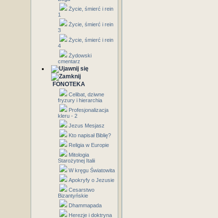
Życie, śmierć i rein
1
Życie, śmierć i rein
3
Życie, śmierć i rein
4
Żydowski
cmentarz
FONOTEKA
Celibat, dziwne
fryzury i hierarchia
Profesjonalizacja
kleru - 2
Jezus Mesjasz
Kto napisał Biblię?
Religia w Europie
Mitologia
Starożytnej Italii
W kręgu Światowita
Apokryfy o Jezusie
Cesarstwo
Bizantyńskie
Dhammapada
Herezje i doktryna