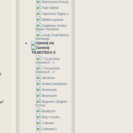
Starożytna Grecja
Tadź Mahal
Tajemnice Egiptu 2
Wielkie pytania
Zaginione skarby
Majów i Azteków
Zwoje Znad Morza
Martwego
FILMOTEKA II
7 Grzechów
Głównych - 1
7 Grzechów
Głównych - 2
ł
Abraham
Arabia Saudyjska
Aztekowie
Bizancjum
Bogowie i Boginie -
ae”
Grecja
Buddyzm
Bóg i sztuka
Celtowie
Celtowie 2