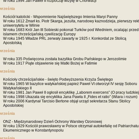
W roku 1994 Jan Paweł II rozpoczął wizytę w Chorwacji
września
Kościół katolicki - Wspomnienie Najświętszego Imienia Maryi Panny
W roku 1612 Zmarł ks. Piotr Skarga, jezuita, narodowy kaznodzieja, pierwszy rek
uniwersytetu w Wilnie
W roku 1683 Król Jan III Sobieski pokonał Turków pod Wiedniem, ocalając przed
islamem chrześcijańską cywilizację Europy
W roku 1945 Władze PRL zerwały zawarty w 1925 r. Konkordat ze Stolicą
Apostolską
września
W roku 335 Poświęcona została bazylika Grobu Pańskiego w Jerozolimie
W roku 1917 Piąte objawienie się Matki Bożej w Fatimie
września
Kościoły chrześcijańskie - święto Podwyższenia Krzyża Świętego
W roku 1965 W bazylice watykańskiej papież Paweł VI otworzył IV sesję Soboru
Watykańskiego II
W roku 1981 Jan Paweł II ogłosił encyklikę „Laborem exercens” (O pracy ludzkiej
W roku 1998 Ukazała się encyklika Jana Pawła II „Fides et ratio” (Wiara i rozum)
W roku 2006 Kardynał Tarcisio Bertone objął urząd sekretarza Stanu Stolicy
Apostolskiej
września
ONZ - Międzynarodowy Dzień Ochrony Warstwy Ozonowej
W roku 1929 Kościół prawosławny w Polsce otrzymał autokefalię od Patriarchatu
Ekumenicznego w Konstantynopolu
września