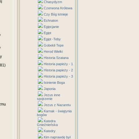
ej
Chasydyzm
Czerwona Królowa
Czy Bóg istnieje
Echnaton
Egipcjanie
Egipt
o
Egipt -Teby
Gobekli Tepe
w
Herod Wielki
zy
Historia Szatana
Historia papieży - 1
581)
Historia papieży - 2
Historia papieży - 3
Istnienie Boga
Japonia
Jezus inne
spojrzenie
yzmu
Jezus z Nazaretu
Karnak - świątynia
bogów
Katedra
Gnieźnieńska
Katedry
Kim naprawdę był