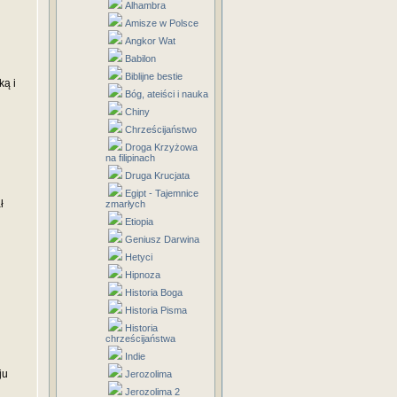
Alhambra
Amisze w Polsce
Angkor Wat
Babilon
Biblijne bestie
ką i
Bóg, ateiści i nauka
Chiny
Chrześcijaństwo
Droga Krzyżowa
na filipinach
Druga Krucjata
Egipt - Tajemnice
ł
zmarłych
Etiopia
Geniusz Darwina
Hetyci
Hipnoza
Historia Boga
Historia Pisma
Historia
chrześcijaństwa
Indie
ju
Jerozolima
Jerozolima 2