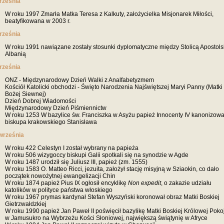
rześnia
W roku 1997 Zmarła Matka Teresa z Kalkuty, założycielka Misjonarek Miłości,
beatyfikowana w 2003 r.
rześnia
W roku 1991 nawiązane zostały stosunki dyplomatyczne między Stolicą Apostols
Albanią
rześnia
ONZ - Międzynarodowy Dzień Walki z Analfabetyzmem
Kościół Katolicki obchodzi - Święto Narodzenia Najświętszej Maryi Panny (Matki
Bożej Siewnej)
Dzień Dobrej Wiadomości
Międzynarodowy Dzień Piśmiennictw
W roku 1253 W bazylice św. Franciszka w Asyżu papież Innocenty IV kanonizowa
biskupa krakowskiego Stanisława
września
W roku 422 Celestyn I został wybrany na papieża
W roku 506 wizygoccy biskupi Galii spotkali się na synodzie w Agde
W roku 1487 urodził się Juliusz III, papież (zm. 1555)
W roku 1583 O. Matteo Ricci, jezuita, założył stację misyjną w Sziaokin, co dało
początek nowożytnej ewangelizacji Chin
W roku 1874 papież Pius IX ogłosił encyklikę
Non expedit
, o zakazie udziału
katolików w polityce państwa włoskiego
W roku 1967 prymas kardynał Stefan Wyszyński koronował obraz Matki Boskiej
Gietrzwałdzkiej
W roku 1990 papież Jan Paweł II poświęcił bazylikę Matki Boskiej Królowej Poko
w Jamusukro na Wybrzeżu Kości Słoniowej, największą świątynię w Afryce