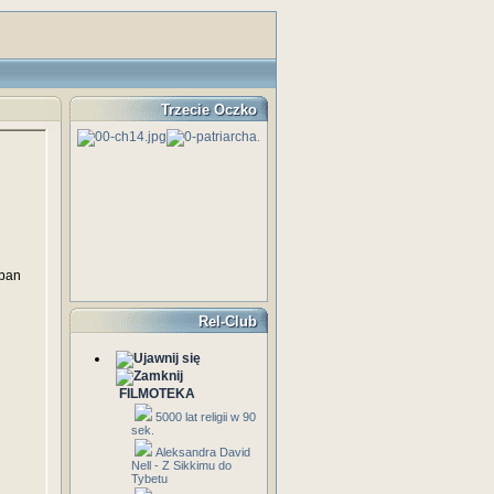
Trzecie Oczko
rban
Rel-Club
FILMOTEKA
5000 lat religii w 90
sek.
Aleksandra David
Nell - Z Sikkimu do
Tybetu