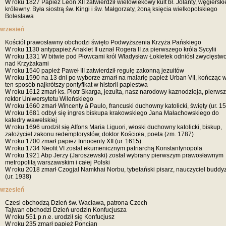
W roku 1827 Papież Leon XII zatwierdził wielowiekowy kult bł. Jolanty, węgierski
królewny. Była siostrą św. Kingi i św. Małgorzaty, żoną księcia wielkopolskiego
Bolesława
wrzesień
Kościół prawosławny obchodzi święto Podwyższenia Krzyża Pańskiego
W roku 1130 antypapież Anaklet II uznał Rogera II za pierwszego króla Sycylii
W roku 1331 W bitwie pod Płowcami król Władysław Łokietek odniósł zwycięstw
nad Krzyżakami
W roku 1540 papież Paweł III zatwierdził regułę zakonną jezuitów
W roku 1590 na 13 dni po wyborze zmarł na malarię papież Urban VII, kończąc 
ten sposób najkrótszy pontyfikat w historii papiestwa
W roku 1612 zmarł ks. Piotr Skarga, jezuita, nasz narodowy kaznodzieja, pierws
rektor Uniwersytetu Wileńskiego
W roku 1660 zmarł Wincenty à Paulo, francuski duchowny katolicki, święty (ur. 1
W roku 1681 odbył się ingres biskupa krakowskiego Jana Małachowskiego do
katedry wawelskiej
W roku 1696 urodził się Alfons Maria Liguori, włoski duchowny katolicki, biskup,
założyciel zakonu redemptorystów, doktor Kościoła, poeta (zm. 1787)
W roku 1700 zmarł papież Innocenty XII (ur. 1615)
W roku 1734 Neofit VI został ekumenicznym patriarchą Konstantynopola
W roku 1921 Abp Jerzy (Jaroszewski) został wybrany pierwszym prawosławnym
metropolitą warszawskim i całej Polski
W roku 2018 zmarł Czogjal Namkhai Norbu, tybetański pisarz, nauczyciel budd
(ur. 1938)
wrzesień
Czesi obchodzą Dzień św. Wacława, patrona Czech
Tajwan obchodzi Dzień urodzin Konfucjusza
W roku 551 p.n.e. urodził się Konfucjusz
W roku 235 zmarł papież Poncjan