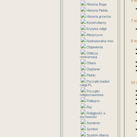
5 w
Historia Boga
Historia Piekła
Historia grzechu
7 w
Kozioł ofiarny
Krytyka religii
Mistycyzm
8 w
Nadnaturalna moc
Objawienia
Oblicza
reinkarnacji
Ofiara
Opętanie
Piekło
Początki badań
10 
religii PL
Początki
religioznawstwa
Politeizm
Raj
Religijność a
duchowość
Sumienie
Symbol
System ofiarny