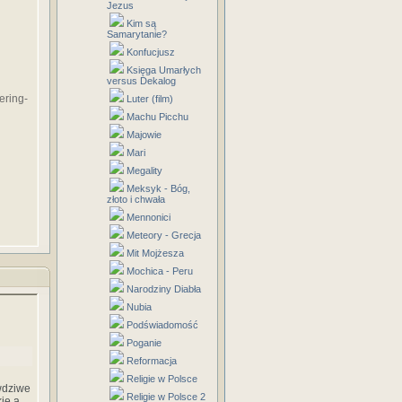
Jezus
Kim są
Samarytanie?
Konfucjusz
Księga Umarłych
versus Dekalog
ering-
Luter (film)
Machu Picchu
Majowie
Mari
Megality
Meksyk - Bóg,
złoto i chwała
Mennonici
Meteory - Grecja
Mit Mojżesza
Mochica - Peru
Narodziny Diabła
Nubia
Podświadomość
Poganie
Reformacja
Religie w Polsce
wdziwe
Religie w Polsce 2
kie a