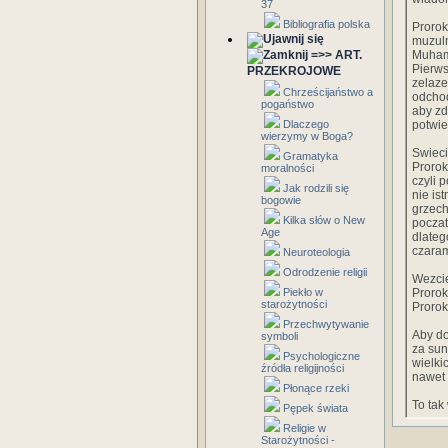
37
Bibliografia polska
Prorok
muzulm
=>> ART.
Muham
Pierws
PRZEKROJOWE
zelaze
Chrześcijaństwo a
odchod
pogaństwo
aby zd
Dlaczego
potwie
wierzymy w Boga?
Swieci
Gramatyka
Prorok
moralności
czyli 
Jak rodzili się
nie is
bogowie
grzech
Kilka słów o New
poczat
Age
dlateg
czaram
Neuroteologia
Odrodzenie religii
Wezcie
Piekło w
Prorok
starożytności
Prorok
Przechwytywanie
Aby do
symboli
za sun
Psychologiczne
wielki
źródła religijności
nawet 
Płonące rzeki
To tak
Pępek świata
Religie w
Starożytności -