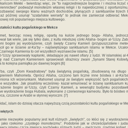
kańcom Mekki - twierdząc więc, że "to najprzedniejsze boginie / i można liczyć 
iennictwo" podważył monoteizm własnej religii i to najwidoczniej z oportunizmu
ozbawiać swojego klanu ważnych dochodów, płynących z sanktuariów trzech 
aż później usunął ”szatańskie wersety” to jednak nie zamierzał odbierać Mek
kowej roli popularnego miejsca kultowego.
tałości kultu pogańskiego w Mekce
met, tworząc nową religię, opartą na kulcie jednego boga- Allaha, jednocz
wał tak wiele, jak się tylko dało, z kultu młodszej córki Allaha- bogini al-'Uzzy. Zab
yni bogini jej wyobrażenie, czyli święty Czarny Kamień (przypuszczalnie meteo
cił go w ścianie al-Ka’by – najświętszego sanktuarium islamu w Mekce. Ucał
Czarnego Kamienia to cel wszystkich wyznawców islamu. [5]
al-'Uzzy sprawowały kapłanki, składające jej nawet ofiary z ludzi. W islamskiej al-
ę nad Czarnym Kamieniem sprawowali strażnicy zwani „Synami Starej Kobiety
 to kolejna pamiątka po dawnej bogini.[6]
a’ba, czyli „Dom Kwadratowy” była świątynią pogańską, zbudowaną na długo 
pieniem Mahometa. Oprócz Allaha, czczono tam liczne inne bóstwa i al-Ka’b
niona ich wizerunkami. Mahomet usunął ze świątyni większość tych pogańskich 
ie wszystkie. Jak pisaliśmy wcześniej- kazał wmurować w ścianę sanktuarium k
ażenie bogini al-'Uzzy, czyli Czarny Kamień, a wewnątrz budynku pozostawi
we wyobrażenie boga Hubala, wykonane z czerwonego karneolu. Było to bóstwo n
yca, czczone w Arabii w słynnej wyroczni. [7]
idać, islam do dzisiaj otacza najwyższą czcią pozostałości kultu pogańskiego w M
świętych
amie niezwykle popularny jest kult różnych „świętych”, co kłóci się z wyobrażeni
ii jako rzekomo „czystego monoteizmu”. Podobnie jak w chrześcijaństwie i juda
wcy islamu czczą miejsca pochówku różnych ludzi – mężczyzn, rzadziej kobiet, 