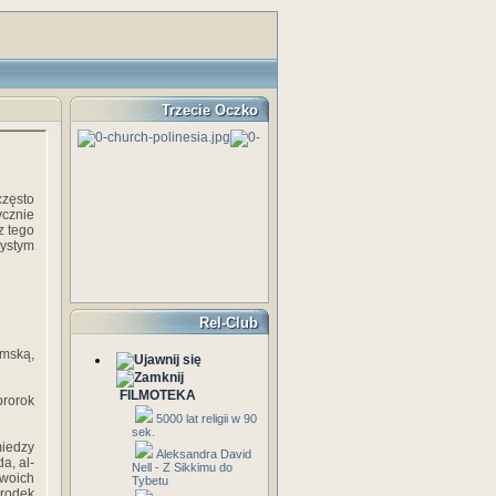
Trzecie Oczko
często
ycznie
z tego
ystym
Rel-Club
amską,
FILMOTEKA
prorok
5000 lat religii w 90
sek.
iedzy
Aleksandra David
a, al-
Nell - Z Sikkimu do
swoich
Tybetu
środek