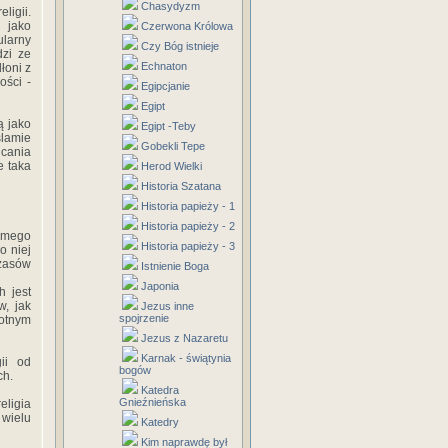
Chasydyzm
ligii.
 jako
Czerwona Królowa
ularny
Czy Bóg istnieje
zi ze
Echnaton
łoni z
ości -
Egipcjanie
Egipt
ą jako
Egipt -Teby
slamie
Gobekli Tepe
ucania
e taka
Herod Wielki
Historia Szatana
Historia papieży - 1
Historia papieży - 2
ódmego
Historia papieży - 3
o niej
czasów
Istnienie Boga
Japonia
h jest
, jak
Jezus inne
spojrzenie
wotnym
Jezus z Nazaretu
Karnak - świątynia
gii od
bogów
ch.
Katedra
Gnieźnieńska
eligia
wielu
Katedry
Kim naprawdę był