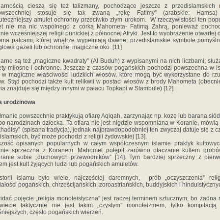
arnością cieszą się też talizmany, pochodzące jeszcze z przedislamskich re
owszechniej stosuje się tak zwaną „rękę Fatimy” (arabskie: Hamsa)
uteczniejszy amulet ochronny przeciwko złym urokom. W rzeczywistości ten pop
et nie ma nic wspólnego z córką Mahometa- Fatimą Zahrą, ponieważ pochod
nie wcześniejszej religii punickiej z północnej Afryki. Jest to wyobrażenie otwartej d
oma palcami, której wnętrze wypełniają dawne, przedislamskie symbole pomyśln
 głowa gazeli lub ochronne, magiczne oko. [11]
arne są też „magiczne kwadraty” (Al Buduh) z wypisanymi na nich liczbami; służ
ty miłosne i ochronne. Jeszcze z czasów pogańskich pochodzi powszechna w i
 w magiczne właściwości ludzkich włosów, które mogą być wykorzystane do rz
w. Stąd pochodzi także kult relikwii w postaci włosów z brody Mahometa (obecni
wia znajduje się między innymi w pałacu Topkapi w Stambule) [12]
a urodzinowa
manie powszechnie praktykują ofiarę Aqiqah, zarzynając np. kozę lub barana si
po narodzinach dziecka. Ta ofiara nie jest nigdzie wspomniana w Koranie, mówią 
 „hadisy” (spisana tradycja), jednak najprawdopodobniej ten zwyczaj datuje się z 
islamskich, być może pochodzi z religii żydowskiej [13].
zość opisanych popularnych w całym współczesnym islamie praktyk kultowyc
źnie sprzeczna z Koranem. Mahomet potępił zarówno otaczanie kultem grobów
ranie sobie „duchowych przewodników” [14]. Tym bardziej sprzeczny z pier
em jest kult żyjących ludzi lub pogańskich amuletów.
torii islamu było wiele, najczęściej daremnych, prób „oczyszczenia” reli
iałości pogańskich, chrześcijańskich, zoroastriańskich, buddyjskich i hinduistyczny
idać pojęcie „religia monoteistyczna” jest raczej terminem sztucznym, bo żadna r
wiecie faktycznie nie jest takim „czystym” monoteizmem, tylko kompilacją 
niejszych, często pogańskich wierzeń.