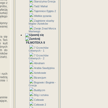
Starożytna Grecja
nego z
grobu,
Tadź Mahal
ytacją
Tajemnice Egiptu 2
nurka)
Wielkie pytania
iętego
Zaginione skarby
słynny
Majów i Azteków
awanej
Zwoje Znad Morza
Martwego
za się
m. Ten
FILMOTEKA II
 kult
óżnych
7 Grzechów
ch do
Głównych - 1
nników
7 Grzechów
ziah).
Głównych - 2
Abraham
Arabia Saudyjska
Aztekowie
z ruch
omadzą
Bizancjum
zmie i
Bogowie i Boginie -
Grecja
Buddyzm
Bóg i sztuka
aninie
Celtowie
ające,
Celtowie 2