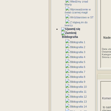
Wiedźmy znad
Warty
Wprowadzenie w
świat czarnej magii
Wróżbiarstwo w ST
Z klątwą im do
twarzy
Bibliografia
Nade
Bibliografia 1
Bibliografia 2
Data ut
Ostatni
Bibliografia 3
Kategor
Bibliografia 4
Strona 
Bibliografia 5
Bibliografia 6
Bibliografia 7
Bibliografia 8
Bibliografia 9
Bibliografia 10
Bibliografia 11
Bibliografia 12
Komen
Bibliografia 13
Bibliografia 14
to sa
chrzes