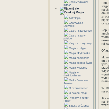
Znaki Zodiaku w
Popul
mitach
Najp
najsk
Magia
amul
znacz
Astrologia
pięci
Czarownice
ryby,
Litewskie
Popul
Czary i czarownice
amule
Czary i czarty
wiara
polskie
urokó
Kary za czarymary
relik
Magia a religia
Ofiar
Magia afrykańska
Muzuł
Magia babilońska
dnia 
Magia podbija świat
tylko
przed
Magia w islamie
Więks
Magia w
wyra
średniowieczu
wybie
Matka Joanna od
islam
Aniołów
W his
O czarownicach
nalec
O pojęciu magii
Procesy o czary -
Jak w
Prusy
na ś
wcześ
Sztuka wróżenia