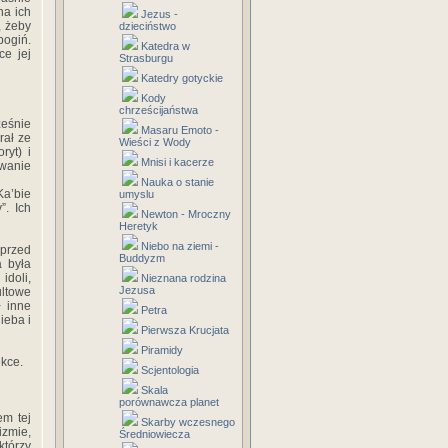
na ich
Jezus -
, żeby
dzieciństwo
bogiń.
Katedra w
ce jej
Strasburgu
Katedry gotyckie
Kody
chrześcijaństwa
eśnie
Masaru Emoto -
rał ze
Wieści z Wody
ryt) i
Mnisi i kacerze
owanie
Nauka o stanie
Ka’bie
umyslu
”. Ich
Newton - Mroczny
Heretyk
Niebo na ziemi -
przed
Buddyzm
a była
idoli,
Nieznana rodzina
Jezusa
ultowe
ł inne
Petra
ieba i
Pierwsza Krucjata
Piramidy
ekce.
Scjentologia
Skala
porównawcza planet
em tej
Skarby wczesnego
izmie,
Średniowiecza
którzy