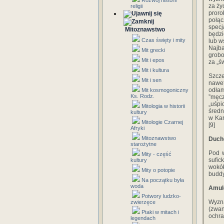
Rozwój historii
za ży
religii
proro
połąc
specj
Mitoznawstwo
będzi
Czas święty i mity
lub w
Najba
Mit grecki
grobo
Mit i epos
za „ś
Mit i kultura
Szcze
Mit i sen
nawet
odła
Mit kosmogoniczny
Ks. Rodz.
”męcz
„uśp
Mitologia w historii
średn
kultury
w Kar
Mitologie Czarnej
[9]
Afryki
Mitoznawstwo
Duch
starożytne
Pod w
Mity - część
sufic
kultury
wokół
Mity o potopie
buddy
Na początku była
woda
Amule
Potwory ludzko-
Wyzna
zwierzęce
(zwan
Ptaki w mitach i
ochra
legendach