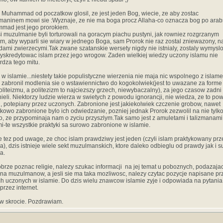
 Muhammad od poczatkow glosil, ze jest jeden Bog, wiecie, ze aby zostac
aninem mowi sie :Wyznaje, ze nie ma boga procz Allaha-co oznacza bog po arab
mad jest jego prorokiem.
i muzulmanie byli torturowali na goracym piachu pustyni, jak rowniez rozgrzanym
m, aby wyparli sie wiary w jednego Boga, sam Prorok nie raz zostal zniewazony, n
ami zwierzecymi.Tak zwane szatanskie wersety nigdy nie istnialy, zostaly wymysl
yskredytowac islam przez jego wrogow. Zaden wielkiej wiedzy uczony islamu nie
rdza tego mitu.
 w islamie...niestety takie populistyczne wierzenia nie maja nic wspolnego z islam
 zabronil modlenia sie o wstawiennictwo do kogokolwiek(jest to uwazane za forme 
politeizmu, a politezizm to najciezszy grzech, niewybaczalny), za jego czasow zadni
tnieli. Niektorzy ludzie wierza w swietych z powodu ignorancji, nie wiedza, ze to p
, potepiany przez uczonych. Zabronione jest jakiekolwiek czczenie grobow, nawet
kowo zabronione bylo ich odwiedzanie, pozniej jednak Prorok zezwolil na nie tylk
o, ze przypominaja nam o zyciu przyszlym.Tak samo jest z amuletami i talizmanami 
i-te wszystkie praktyki sa surowo zabronione w islamie.
 tez pod uwage, ze choc islam prawdziwy jest jeden (czyli islam praktykowany prz
a), dzis istnieje wiele sekt muzulmanskich, ktore daleko odbieglu od prawdy jak i 
a.
brze poznac religie, nalezy szukac informacji na jej temat u poboznych, podazaja
na muzulmanow, a jesli sie ma taka mozliwosc, nalezy czytac pozycje napisane pr
ch uczonych w islamie. Do dzis wielu znawcow islamie zyje i odpowiada na pytania
przez internet.
 w skrocie. Pozdrawiam.