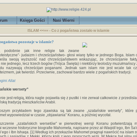
rum
Księga Gości
Nasi Wierni
ISLAM <<== - Co z pogaństwa zostało w islamie
pogaństwa pozostaje w islamie?
m, podobnie jak inne religie tak zwane
teistyczne”- judaizm i chrześcijaństwo- głosi wiarę tylko w jednego Boga. Islam 
eśla swoją wyższość nad chrześcijaństwem wskazując, że chrześcijanie fakt
 nie jednego, lecz trzech bogów (Trójca Święta) i niektórzy teolodzy muzułmańscy 
du nazywają chrześcijan poganami. Jednak sam islam nie jest wcale tak cz
eizmem, jak twierdzi. Przeciwnie, zachował bardzo wiele z pogańskich tradycji.
ogini Allat
ańskie wersety”
 nie jest religią, która nagle pojawiła się z pustki i nie zerwał całkowicie z przedisl
ską tradycją mieszkańców Arabii.
pszym przykładem tego zjawiska są tak zwane „szatańskie wersety”, które 
et wypowiedział w czasie „objawiania” Koranu, a później wycofał.
szczenie „szatańskich wersetów” w pierwotnej wersji Koranu potwierdzają m
i wczesne historyczne biografie Mahometa, napisane przez al-Waqidi’ego, Ibn Sa'd
i’ego i Ibn Ishaqa. [1] Według ich przekazów Mahomet pragnął nawrócić na islam 
ych i sąsiadów z Mekki, którzy kpili z jego proroczych wizji. W Mekce był silny o