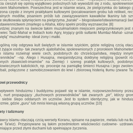
cia cieszyli się opinią wyjątkowo pobożnych lub wywodzili się z rodu, spokrewnio
kiem Mahometem. Powszechna jest w islamie wiara, że pielgrzymka do takiego 
zona często z innymi praktykami kultowymi (pocałowaniem grobu lub relikwii, rec
alnych modlitw, pisaniem próśb lub zawiązywaniem kawałków tkaniny lub sz
e skutkowała spłynięciem na pielgrzyma „baraki” – błogosławieństwa/emanacji św
stawiennictwem zmarłego u Allaha, który spełni prośby wyznawców. [8]
rdziej znanym na świecie takim muzułmańskim miejscem pielgrzymkowym jest 
wiec Tadż-Mahal w Indiach koło Agry, kryjący grób sułtanki Mumtaz-Mahal- uzn
więtą” muzułmankę- ideał żony i matki.
gólną rolę odgrywa kult świętych w islamie szyickim, gdzie religijną czcią otac
 żyjące osoby- tak zwanych ajatollahów, spokrewnionych z prorokiem Mahomete
m islamu rozwinął wiele cech, podobnych do chrześcijaństwa, między innymi
enników” –np. Alego i Husajna, mesjanistyczną doktrynę religijną (powrót r
ionych zbawicieli-imamów” na Ziemię) i szereg praktyk kultowych, podobny
iowiecznych katolickich, np. procesje na pamiątkę śmierci Husajna i jego zwole
bali, połączone z samobiczowaniem do krwi i zbiorową histerią tłumu (zwane Ta'
owi przewodnicy
pływem hinduizmu i buddyzmu pojawił się w islamie, rozpowszechniony prze
ki, nurt propagujący „duchowych przewodników” tak zwanych „pir”, którzy gr
 siebie ślepo oddanych im uczniów. Jest to system identyczny, jak w hindui
zmie, gdzie „guru” lub mnisi kierują własną grupą uczniów. [10]
ty i talizmany
wcy islamu otaczają czcią wersety Koranu, spisane na papierze, metalu lub na tk
e Ta'wiz). Przypisywane są takim przedmiotom właściwości cudowne- uzdrawi
niające przed złymi duchami lub spełniające życzenia.