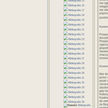
Bibliografia 15
nie og
Bibliografia 16
religi
nie ob
Bibliografia 17
popros
Bibliografia 18
pozdr
Bibliografia 19
Bibliografia 20
Komen
Bibliografia 21
Bibliografia 22
Przepr
doczyt
Bibliografia 23
Przepr
Bibliografia 24
zajeci
glupot
Bibliografia 25
niewie
Bibliografia 26
znaczy
innowa
Bibliografia 27
Bibliografia 28
Komen
Bibliografia 29
Bibliografia 30
Moi dr
przez 
Bibliografia 31
pisali
Bibliografia 32
chrzes
Bibliografia 33
zbudow
gdy lu
Bibliografia 34
histor
Bibliografia 35
Kaaba 
do met
Bibliografia 36
ze Bog
Bibliografia
wiadom