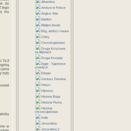
Alhambra
ek do
Z tego
Amisze w Polsce
ej mu
Angkor Wat
Babilon
Biblijne bestie
Bóg, ateiści i nauka
Chiny
Chrześcijaństwo
Droga Krzyżowa
na filipinach
Druga Krucjata
 Ta’if
Egipt - Tajemnice
oginią
zmarłych
aczana
y były
Etiopia
Geniusz Darwina
Hetyci
ahomet
Hipnoza
Historia Boga
Historia Pisma
Historia
chrześcijaństwa
jakoby
Indie
Jerozolima
wnie w
Jerozolima 2
aśnie