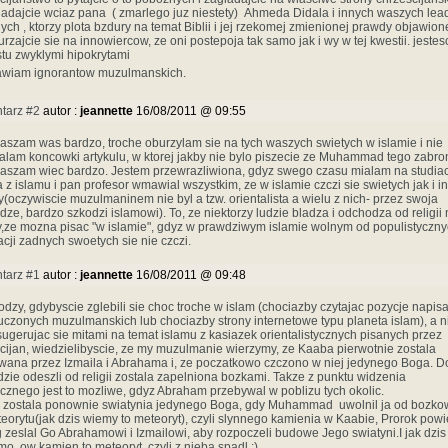
ladajcie wciaz pana ( zmarlego juz niestety) Ahmeda Didala i innych waszych le
jnych , ktorzy plota bzdury na temat Biblii i jej rzekomej zmienionej prawdy objawione
urzajcie sie na innowiercow, ze oni postepoja tak samo jak i wy w tej kwestii. jestes
tu zwyklymi hipokrytami
awiam ignorantow muzulmanskich.
tarz #2
autor :
jeannette
16/08/2011 @ 09:55
aszam was bardzo, troche oburzylam sie na tych waszych swietych w islamie i nie
alam koncowki artykulu, w ktorej jakby nie bylo piszecie ze Muhammad tego zabron
aszam wiec bardzo. Jestem przewrazliwiona, gdyz swego czasu mialam na studia
a z islamu i pan profesor wmawial wszystkim, ze w islamie czczi sie swietych jak i i
y(oczywiscie muzulmaninem nie byl a tzw. orientalista a wielu z nich- przez swoja
dze, bardzo szkodzi islamowi). To, ze niektorzy ludzie bladza i odchodza od religii 
,ze mozna pisac "w islamie", gdyz w prawdziwym islamie wolnym od populistyczn
cji zadnych swoetych sie nie czczi.
tarz #1
autor :
jeannette
16/08/2011 @ 09:48
odzy, gdybyscie zglebili sie choc troche w islam (chociazby czytajac pozycje napis
uczonych muzulmanskich lub chociazby strony internetowe typu planeta islam), a n
 sugerujac sie mitami na temat islamu z kasiazek orientalistycznych pisanych przez
cijan, wiedzielibyscie, ze my muzulmanie wierzymy, ze Kaaba pierwotnie zostala
ana przez Izmaila i Abrahama i, ze poczatkowo czczono w niej jedynego Boga. D
dzie odeszli od religii zostala zapelniona bozkami. Takze z punktu widzenia
ycznego jest to mozliwe, gdyz Abraham przebywal w poblizu tych okolic.
zostala ponownie swiatynia jedynego Boga, gdy Muhammad uwolnil ja od bozko
eorytu(jak dzis wiemy to meteoryt), czyli slynnego kamienia w Kaabie, Prorok powi
 zeslal Go Abrahamowi i Izmailowi, aby rozpoczeli budowe Jego swiatyni.I jak dzis
o, ow kamien to meteoryt, czyli z nieba spadl ;)