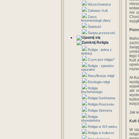
miesz
Wszechwiedza
wstaw
Zabawa i kult
nie p
Choci
Zarys
fenomenologii ofiary
wyjąt
Świetość
Pozos
Święta przestrzeń
Maho
Religia
zacho
świąt
Religia - jedna z
umieś
definicji
tego 
Czym jest religia?
Kult 
opiek
Religia - zjawisko
nazwa
naturalne
Klasyfikacja religii
Al-K
wystą
Etnologia religii
wypeł
Religia
ale n
Bocheńskiego
wyobr
Religia Durkheima
kulto
księż
Religia Rousseau
Religia Skinnera
Jak w
Religia
obywatelska
Kult 
Religia w XIX wieku
W isl
Religia w kulturze
relig
wyzna