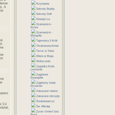
aderow
Rzymianie
j . A
Sekrety Buddy
cie
Sekrety Delf
Shangri-La
Szamanizm -
Korea
Szamanizm -
Mongolia
il.
Tajemnica 3 Króli
ch
Terakotowa Armia
nne
Terror w Tokio
nie
Wiara w Boga
ych
Wolna wola
Zagadka Kodu
Leonarda
Zaginione
Ewangelie
ane
ie
Zaginiony świat
Etrusków
Zakazane miasto
opiero
Zakazane obrzędy
Średniowiecze
w. Co
Św. Mikołaj
edzial,
Życie i śmierć bez
Boga