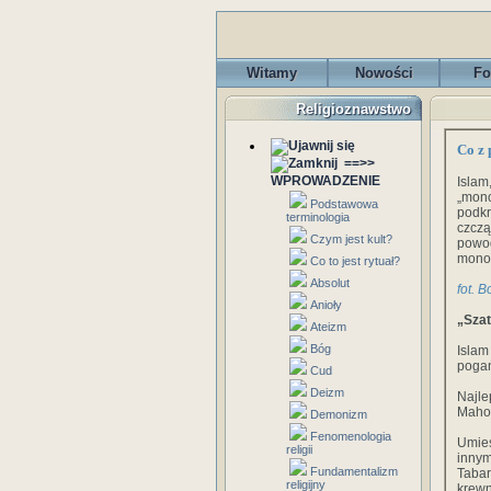
Witamy
Nowości
Fo
Religioznawstwo
Co z 
==>>
WPROWADZENIE
Isla
„mono
Podstawowa
podkr
terminologia
czczą
Czym jest kult?
powo
monot
Co to jest rytuał?
Absolut
fot. B
Anioły
„Szat
Ateizm
Bóg
Islam
pogań
Cud
Deizm
Najle
Mahom
Demonizm
Fenomenologia
Umie
religii
innym
Fundamentalizm
Tabar
religijny
krewn