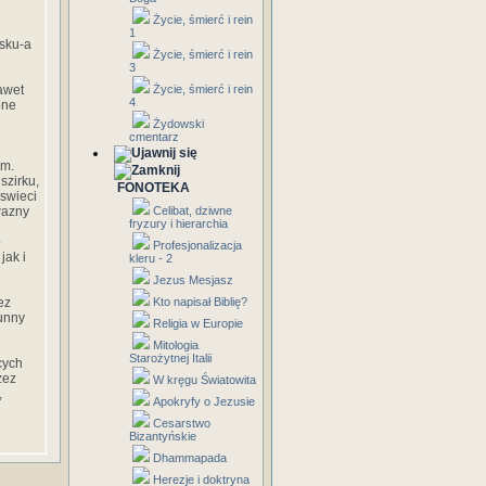
Życie, śmierć i rein
1
sku-a
Życie, śmierć i rein
3
awet
Życie, śmierć i rein
4
one
Żydowski
cmentarz
em.
szirku,
FONOTEKA
 swieci
owazny
Celibat, dziwne
fryzury i hierarchia
o
Profesjonalizacja
jak i
kleru - 2
Jezus Mesjasz
ez
Kto napisał Biblię?
sunny
Religia w Europie
Mitologia
Starożytnej Italii
cych
zez
W kręgu Światowita
,
Apokryfy o Jezusie
Cesarstwo
Bizantyńskie
Dhammapada
Herezje i doktryna