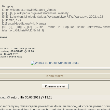
---
Przypisy:
[1] en.wikipedia.org/wiki/Satanic_Verses
[2],[3],[4] pl.wikipedia.org/wiki/Szatańskie_wersety
[5],[6] Leksykon. Mitologie świata, Wydawnictwo RTW, Warszawa 2002, s.22
[7] tamże, s.74
[11] en.wikipedia.org/wiki/Hamsa
[8], [9], [10],[12],[13] „Cultic Trends in Popular Isalm” (http://www.answ
islam.org/Gilchrist/Vol1/8c.html)
słane
worzenia:
01/08/2009 @ 20:50
e zmiany:
07/08/2011 @ 11:10
ia :
ISLAM <<==
czytana
86848 razy
Wersja do druku
Komentarze
Komentuj artykuł
tarz #3
autor :
lilia
30/03/2012 @ 13:11
mo mozemy my chrzescijanie powiedziec do muzulmanow, jak chcecie poznac pra
cijanstwo to pytajcie o to poboznych i zagladajcie na wlasciwe strony chrzescijans