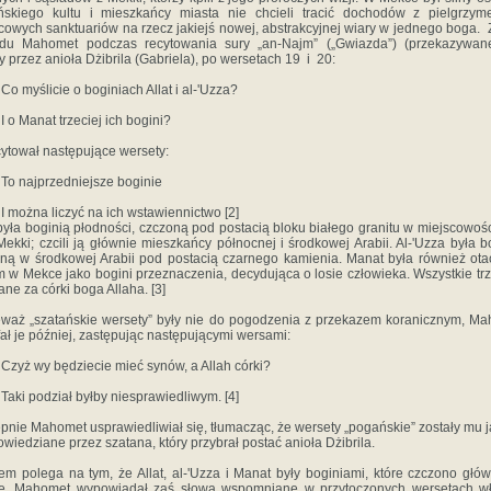
ńskiego kultu i mieszkańcy miasta nie chcieli tracić dochodów z pielgrzym
cowych sanktuariów na rzecz jakiejś nowej, abstrakcyjnej wiary w jednego boga. 
du Mahomet podczas recytowania sury „an-Najm” („Gwiazda”) (przekazywan
y przez anioła Dżibrila (Gabriela), po wersetach 19 i 20:
o myślicie o boginiach Allat i al-'Uzza?
 o Manat trzeciej ich bogini?
ytował następujące wersety:
o najprzedniejsze boginie
 można liczyć na ich wstawiennictwo [2]
 była boginią płodności, czczoną pod postacią bloku białego granitu w miejscowości
Mekki; czcili ją głównie mieszkańcy północnej i środkowej Arabii. Al-'Uzza była b
ną w środkowej Arabii pod postacią czarnego kamienia. Manat była również ot
m w Mekce jako bogini przeznaczenia, decydująca o losie człowieka. Wszystkie trz
ne za córki boga Allaha. [3]
waż „szatańskie wersety” były nie do pogodzenia z przekazem koranicznym, M
ał je później, zastępując następującymi wersami:
zyż wy będziecie mieć synów, a Allah córki?
aki podział byłby niesprawiedliwym. [4]
pnie Mahomet usprawiedliwiał się, tłumacząc, że wersety „pogańskie” zostały mu 
wiedziane przez szatana, który przybrał postać anioła Dżibrila.
em polega na tym, że Allat, al-'Uzza i Manat były boginiami, które czczono głó
e. Mahomet wypowiadał zaś słowa wspomniane w przytoczonych wersetach wł