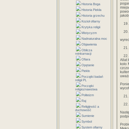
poga
Historia Boga
miejs
Historia Piekła
powo
jakob
Historia grzechu
Kozioł ofiarny
19. C
Krytyka religii
20. I
Mistycyzm
Nadnaturalna moc
wyrec
Objawienia
21. T
Oblicza
reinkarnacji
22. I
Ofiara
Allat
koło 
Opętanie
czczo
Piekło
kulte
uważa
Początki badań
religii PL
Ponie
Początki
wycof
religioznawstwa
Politeizm
21. C
Raj
22. T
Religijność a
duchowość
Nastę
Sumienie
podpo
Symbol
Probl
System ofiarny
Mekc