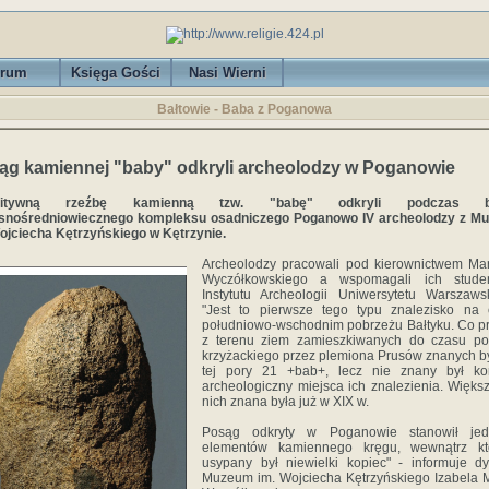
rum
Księga Gości
Nasi Wierni
Bałtowie - Baba z Poganowa
ąg kamiennej "baby" odkryli archeolodzy w Poganowie
mitywną rzeźbę kamienną tzw. "babę"
odkryli podczas b
snośredniowiecznego kompleksu osadniczego Poganowo IV archeolodzy z M
ojciecha Kętrzyńskiego w Kętrzynie.
Archeolodzy pracowali pod kierownictwem Ma
Wyczółkowskiego a wspomagali ich stude
Instytutu Archeologii Uniwersytetu Warszaws
"Jest to pierwsze tego typu znalezisko na 
południowo-wschodnim pobrzeżu Bałtyku. Co 
z terenu ziem zamieszkiwanych do czasu po
krzyżackiego przez plemiona Prusów znanych b
tej pory 21 +bab+, lecz nie znany był kon
archeologiczny miejsca ich znalezienia. Więks
nich znana była już w XIX w.
Posąg odkryty w Poganowie stanowił je
elementów kamiennego kręgu, wewnątrz kt
usypany był niewielki kopiec" - informuje dy
Muzeum im. Wojciecha Kętrzyńskiego Izabela M