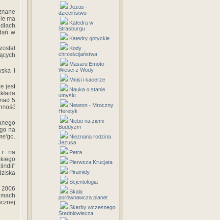
Jezus -
 znane
dzieciństwo
nie ma
Katedra w
ódłach
Strasburgu
adań w
Katedry gotyckie
ostał
Kody
chrześcijaństwa
jących
Masaru Emoto -
Wieści z Wody
wska i
Mnisi i kacerze
e jest
Nauka o stanie
składa
umyslu
onad 5
Newton - Mroczny
nność
Heretyk
Niebo na ziemi -
anego
Buddyzm
ego na
me'go.
Nieznana rodzina
Jezusa
r. na
Petra
kiego
Pierwsza Krucjata
indii"
Piramidy
dziska
Scjentologia
a 2006
Skala
ramach
porównawcza planet
ecznej
Skarby wczesnego
Średniowiecza