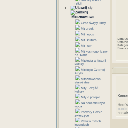
Rozwój historii
religii
Mitoznawstwo
Czas święty i mity
Mit grecki
Mit i epos
Data ut
Mit i kultura
Ostatni
Kategor
Mit i sen
Strona 
Mit kosmogoniczny
Ks. Rodz.
Mitologia w historii
kultury
Mitologie Czarnej
Afryki
Mitoznawstwo
starożytne
Mity - część
kultury
Komen
Mity o potopie
Na początku była
Here's
woda
public
Potwory ludzko-
has al
zwierzęce
Ptaki w mitach i
legendach