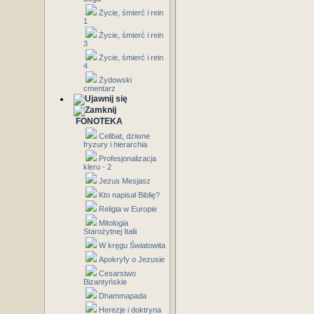
Życie, śmierć i rein
1
Życie, śmierć i rein
3
Życie, śmierć i rein
4
Żydowski
cmentarz
FONOTEKA
Celibat, dziwne
fryzury i hierarchia
Profesjonalizacja
kleru - 2
Jezus Mesjasz
Kto napisał Biblię?
Religia w Europie
Mitologia
Starożytnej Italii
W kręgu Światowita
Apokryfy o Jezusie
Cesarstwo
Bizantyńskie
Dhammapada
Herezje i doktryna