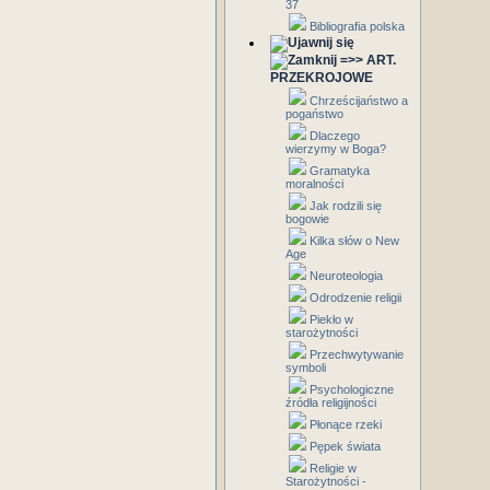
37
Bibliografia polska
=>> ART.
PRZEKROJOWE
Chrześcijaństwo a
pogaństwo
Dlaczego
wierzymy w Boga?
Gramatyka
moralności
Jak rodzili się
bogowie
Kilka słów o New
Age
Neuroteologia
Odrodzenie religii
Piekło w
starożytności
Przechwytywanie
symboli
Psychologiczne
źródła religijności
Płonące rzeki
Pępek świata
Religie w
Starożytności -