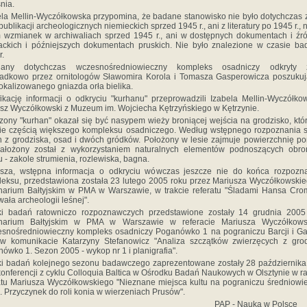
nia.
ela Mellin-Wyczółkowska przypomina, że badane stanowisko nie było dotychczas
 publikacji archeologicznych niemieckich sprzed 1945 r., ani z literatury po 1945 r., 
 wzmianek w archiwaliach sprzed 1945 r., ani w dostępnych dokumentach i źr
ackich i późniejszych dokumentach pruskich. Nie było znalezione w czasie b
r.
nany dotychczas wczesnośredniowieczny kompleks osadniczy odkryty z
adkowo przez ornitologów Sławomira Korola i Tomasza Gasperowicza poszuku
lokalizowanego gniazda orła bielika.
ikację informacji o odkryciu "kurhanu" przeprowadzili Izabela Mellin-Wyczółko
sz Wyczółkowski z Muzeum im. Wojciecha Kętrzyńskiego w Kętrzynie.
zony "kurhan" okazał się być nasypem wieży broniącej wejścia na grodzisko, któr
ie częścią większego kompleksu osadniczego. Według wstępnego rozpoznania 
n z grodziska, osad i dwóch gródków. Położony w lesie zajmuje powierzchnię p
Założony został z wykorzystaniem naturalnych elementów podnoszących obro
u - zakole strumienia, rozlewiska, bagna.
wsza, wstępna informacja o odkryciu wówczas jeszcze nie do końca rozpozn
eksu, przedstawiona została 23 lutego 2005 roku przez Mariusza Wyczółkowski
arium Bałtyjskim w PMA w Warszawie, w trakcie referatu "Śladami Hansa Cro
ała archeologii leśnej".
ki badań ratowniczo rozpoznawczych przedstawione zostały 14 grudnia 2005 
narium Bałtyjskim w PMA w Warszawie w referacie Mariusza Wyczółkows
snośredniowieczny kompleks osadniczy Poganówko 1 na pograniczu Barcji i Gal
w komunikacie Katarzyny Stefanowicz "Analiza szczątków zwierzęcych z gro
ówko 1. Sezon 2005 - wykop nr 1 i planigrafia".
i badań kolejnego sezonu badawczego zaprezentowane zostały 28 październik
 konferencji z cyklu Colloquia Baltica w Ośrodku Badań Naukowych w Olsztynie w 
atu Mariusza Wyczółkowskiego "Nieznane miejsca kultu na pograniczu średniowi
i. Przyczynek do roli konia w wierzeniach Prusów".
PAP - Nauka w Polsce