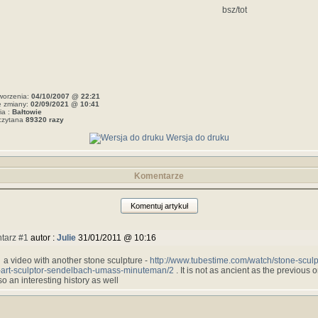
bsz/tot
worzenia:
04/10/2007 @ 22:21
e zmiany:
02/09/2021 @ 10:41
ia :
Bałtowie
czytana
89320 razy
Wersja do druku
Komentarze
Komentuj artykuł
tarz #1
autor :
Julie
31/01/2011 @ 10:16
 a video with another stone sculpture -
http://www.tubestime.com/watch/stone-sculp
-art-sculptor-sendelbach-umass-minuteman/2
. It is not as ancient as the previous 
so an interesting history as well