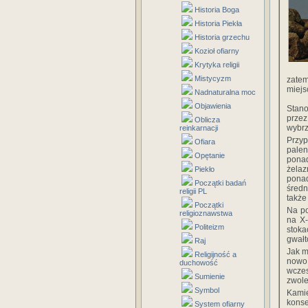
Historia Boga
Historia Piekła
Historia grzechu
Kozioł ofiarny
Krytyka religii
Mistycyzm
zate
miejs
Nadnaturalna moc
Objawienia
Stan
przez
Oblicza
wybrz
reinkarnacji
Przyp
Ofiara
palen
Opętanie
ponad
żelaz
Piekło
ponad
Początki badań
średn
religii PL
także
Początki
Na po
religioznawstwa
na X-
Politeizm
stoka
gwałt
Raj
Jak m
Religijność a
nowo
duchowość
wcze
Sumienie
zwole
Symbol
Kami
kons
System ofiarny