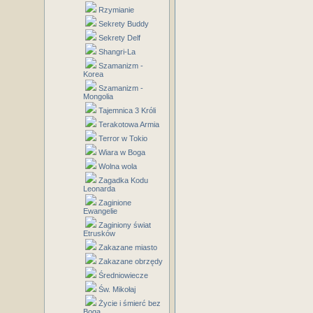
Rzymianie
Sekrety Buddy
Sekrety Delf
Shangri-La
Szamanizm -
Korea
Szamanizm -
Mongolia
Tajemnica 3 Króli
Terakotowa Armia
Terror w Tokio
Wiara w Boga
Wolna wola
Zagadka Kodu
Leonarda
Zaginione
Ewangelie
Zaginiony świat
Etrusków
Zakazane miasto
Zakazane obrzędy
Średniowiecze
Św. Mikołaj
Życie i śmierć bez
Boga