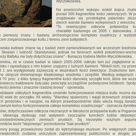
Wyczółkowska.
Na powierzchni wykopu wokół kopca znale
ponad 300 fragmentów kości zwierzęcych. W p
znajdowało się prostokątne palenisko złoż
dwóch warstw kamieni wylepionych z wierzchu 
"To rewelacyjne odkrycie potwierdza ku
charakter badanego od 2005 r. stanowiska. J
m pierwszy znany i badany archeologicznie kompleks osadniczy z wydzie
cem zorganizowanego kultu z terenu ziem bałtyjskich.
owiska kultowe znane są z badań ziem zamieszkiwanych we wczesnym średniow
 Słowian i ludność Skandynawii, jednak na terenach wokół południowo-wsch
eży Bałtyku nie były dotychczas znane" - tłumaczy Izabela Mellin-Wyczółkowska.
omina, że w czasie badań w latach 2005-2006 odkryto tam już zagłębione w
isko i sąsiadujący z nim kopiec usypany z luźnych kamieni. "Wokół nich, na przes
 1 ara występowały zazwyczaj w skupiskach kości zwierzęce. Znaleziono tam
ne obręcze drewnianego klepkowego wiaderka i przęśliki. Według wstępnych 
 70 proc. z kilku tysięcy fragmentów kości stanowią szczątki koni, które we wc
iowieczu traktowane były jako zwierzęta szczególnie poświęcone bóstwom. Spoty
 kości jelenia i znacznie rzadziej krowy" - opowiada.
dstawie odkrytych fragmentów ceramiki funkcjonowanie miejsca kultu można d
XI wiek do początku XII wieku. "Warstwy spalenizny i węgli drzewnych znalezi
ch grodziska i w nasypie, na którym prawdopodobnie stała wieża mogą świad
ownym końcu funkcjonowania całego kompleksu osadniczego" - zaznacza dyrektor
ówi, dotychczasowe odkrycia nieznanych w literaturze przejawów kultu w Pogano
 otwierają dyskusję nad wpływem zwyczajów tureckich ludów stepowy
snośredniowiecznych ziemiach pruskich. Są niezwykle ważnym argum
nników teorii "stepowego" pochodzenia "bab pruskich".
enny posąg przewieziony został do kętrzyńskiego muzeum. Po wstępnych zabi
erwatorskich zostanie uroczyście zaprezentowany publiczności w drugiej po