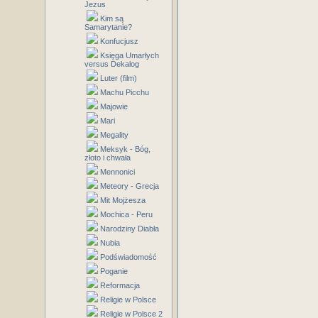
Jezus
Kim są
Samarytanie?
Konfucjusz
Księga Umarłych
versus Dekalog
Luter (film)
Machu Picchu
Majowie
Mari
Megality
Meksyk - Bóg,
złoto i chwała
Mennonici
Meteory - Grecja
Mit Mojżesza
Mochica - Peru
Narodziny Diabła
Nubia
Podświadomość
Poganie
Reformacja
Religie w Polsce
Religie w Polsce 2