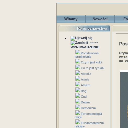
Witamy
Nowości
Fo
Religioznawstwo
==>>
Pos
WPROWADZENIE
Pry
Podstawowa
terminologia
wcze
im. W
Czym jest kult?
Co to jest rytuał?
Absolut
Anioły
Ateizm
Bóg
Cud
Deizm
Demonizm
Fenomenologia
religii
Fundamentalizm
religijny