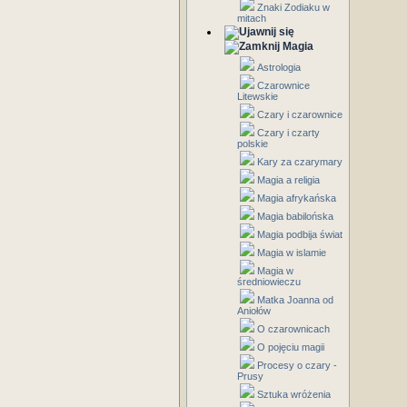
Znaki Zodiaku w
mitach
Magia
Astrologia
Czarownice
Litewskie
Czary i czarownice
Czary i czarty
polskie
Kary za czarymary
Magia a religia
Magia afrykańska
Magia babilońska
Magia podbija świat
Magia w islamie
Magia w
średniowieczu
Matka Joanna od
Aniołów
O czarownicach
O pojęciu magii
Procesy o czary -
Prusy
Sztuka wróżenia