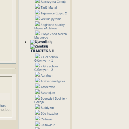
Starożytna Grecja
Tadź Mahal
Tajemnice Egiptu 2
Wielkie pytania
Zaginione skarby
Majów i Azteków
Zwoje Znad Morza
Martwego
FILMOTEKA II
7 Grzechów
Głównych - 1
7 Grzechów
Głównych - 2
Abraham
Arabia Saudyjska
Aztekowie
Bizancjum
Bogowie i Boginie -
Grecja
ture-
Buddyzm
one, but
Bóg i sztuka
Celtowie
Celtowie 2