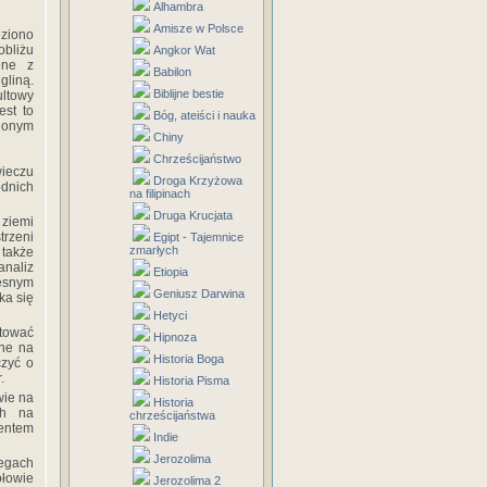
Alhambra
Amisze w Polsce
ziono
obliżu
Angkor Wat
one z
Babilon
gliną.
Biblijne bestie
ltowy
est to
Bóg, ateiści i nauka
lonym
Chiny
Chrześcijaństwo
ieczu
Droga Krzyżowa
odnich
na filipinach
Druga Krucjata
 ziemi
trzeni
Egipt - Tajemnice
zmarłych
 także
analiz
Etiopia
zesnym
Geniusz Darwina
ka się
Hetyci
atować
Hipnoza
one na
Historia Boga
czyć o
.
Historia Pisma
wie na
Historia
ch na
chrześcijaństwa
entem
Indie
Jerozolima
egach
łowie
Jerozolima 2