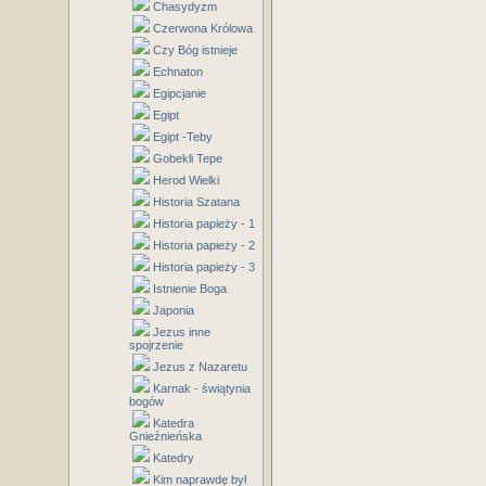
Chasydyzm
Czerwona Królowa
Czy Bóg istnieje
Echnaton
Egipcjanie
Egipt
Egipt -Teby
Gobekli Tepe
Herod Wielki
Historia Szatana
Historia papieży - 1
Historia papieży - 2
Historia papieży - 3
Istnienie Boga
Japonia
Jezus inne
spojrzenie
Jezus z Nazaretu
Karnak - świątynia
bogów
Katedra
Gnieźnieńska
Katedry
Kim naprawdę był