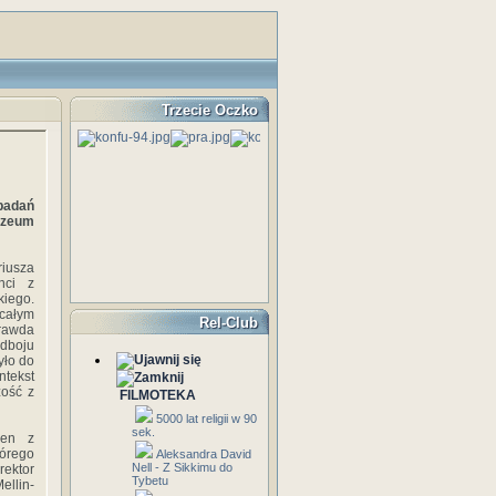
Trzecie Oczko
adań
uzeum
riusza
nci z
kiego.
całym
Rel-Club
prawda
dboju
yło do
tekst
zość z
FILMOTEKA
5000 lat religii w 90
sek.
den z
órego
Aleksandra David
Nell - Z Sikkimu do
rektor
Tybetu
ellin-