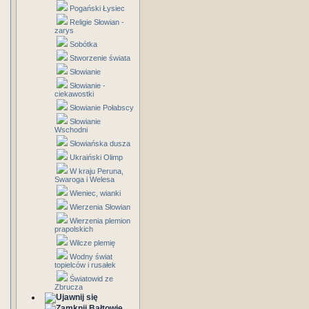
Pogański Łysiec
Religie Słowian -
zarys
Sobótka
Stworzenie świata
Słowianie
Słowianie -
ciekawostki
Słowianie Połabscy
Słowianie
Wschodni
Słowiańska dusza
Ukraiński Olimp
W kraju Peruna,
Swaroga i Welesa
Wieniec, wianki
Wierzenia Słowian
Wierzenia plemion
prapolskich
Wilcze plemię
Wodny świat
topielców i rusałek
Światowid ze
Zbrucza
Bałtowie