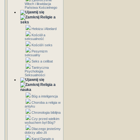
Zjednoczenie
Włoch i likwidacja
Państwa Kościelnego
Religie a
seks
Heloiza i Abelard
Kościół a
seksualność
Kościół i seks
Pesymizm
seksualny
Seks a celibat
Tantryczna
Psychologia
Seksualności
Religia a
nauka
Bóg a inteligencja
Choroba a religia w
antyku
Chronologia biblijna
Czy przed wielkim
wybuchem był Bóg?
Dlaczego jesteśmy
dobrzy albo źli
Karol Darwin o