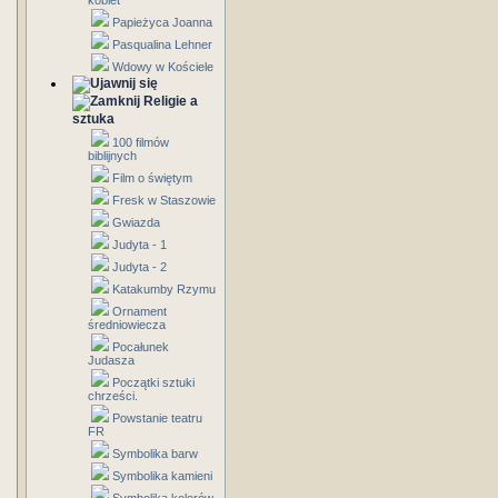
kobiet
Papieżyca Joanna
Pasqualina Lehner
Wdowy w Kościele
Religie a
sztuka
100 filmów
biblijnych
Film o świętym
Fresk w Staszowie
Gwiazda
Judyta - 1
Judyta - 2
Katakumby Rzymu
Ornament
średniowiecza
Pocałunek
Judasza
Początki sztuki
chrześci.
Powstanie teatru
FR
Symbolika barw
Symbolika kamieni