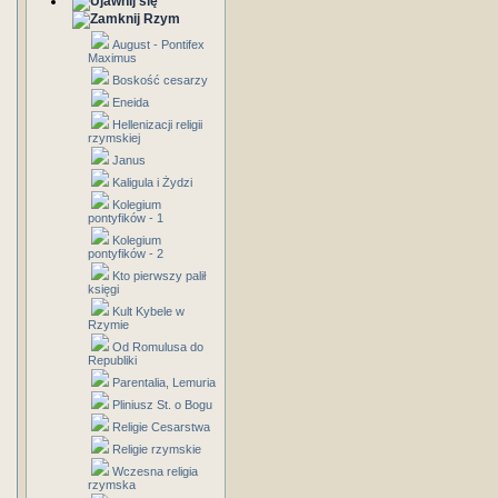
Rzym
August - Pontifex
Maximus
Boskość cesarzy
Eneida
Hellenizacji religii
rzymskiej
Janus
Kaligula i Żydzi
Kolegium
pontyfików - 1
Kolegium
pontyfików - 2
Kto pierwszy palił
księgi
Kult Kybele w
Rzymie
Od Romulusa do
Republiki
Parentalia, Lemuria
Pliniusz St. o Bogu
Religie Cesarstwa
Religie rzymskie
Wczesna religia
rzymska