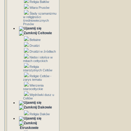
Religia Bałtów
Wiara Prusów
Ślady szamanizmu
w religijności
średniowiecznych
Prusów
Celtowie
Beltaine
Druidzi
Druidzi w źródłach
Niebo i słońce w
mitach celtyckich
Religia
starożytnych Celtów
Religie Celtów -
zarys tematu
Wierzenia
staroceltyckie
Wędrówki dusz u
Celtów
Dakowie
Religia Daków
Etruskowie