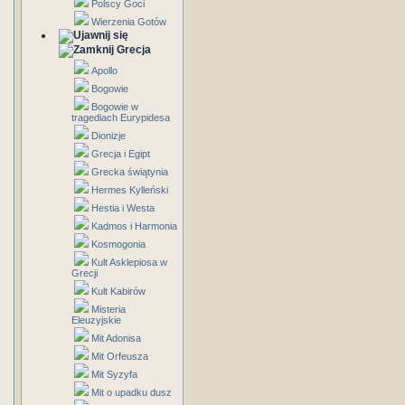
Polscy Goci
Wierzenia Gotów
Grecja
Apollo
Bogowie
Bogowie w
tragediach Eurypidesa
Dionizje
Grecja i Egipt
Grecka świątynia
Hermes Kylleński
Hestia i Westa
Kadmos i Harmonia
Kosmogonia
Kult Asklepiosa w
Grecji
Kult Kabirów
Misteria
Eleuzyjskie
Mit Adonisa
Mit Orfeusza
Mit Syzyfa
Mit o upadku dusz