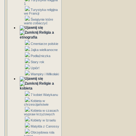
Turystyka religijna
1
Turystyka religijna
we Francji
Świątynie które
warto zobaczyć
Religia a
etnografia
Cmentarze polskie
Jajka wielkanocne
Podłaźniczka
Stary rok
Upiór!
Wampiry i Wilkołaki
Religie a
kobieta
7 kobiet Watykanu
Kobieta w
chrzescijaństwie
Kobieta w czasach
wypraw krzyżowych
Kobiety w Izraelu
Matylda z Canossy
Obrzędowa rola