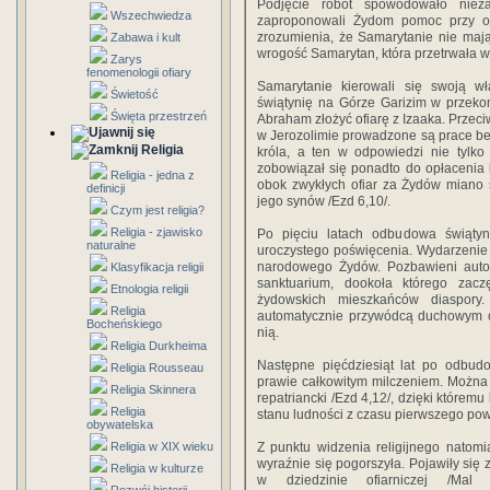
Podjęcie robót spowodowało nieza
Wszechwiedza
zaproponowali Żydom pomoc przy odb
zrozumienia, że Samarytanie nie maj
Zabawa i kult
wrogość Samarytan, która przetrwała wi
Zarys
fenomenologii ofiary
Samarytanie kierowali się swoją 
Świetość
świątynię na Górze Garizim w przekon
Święta przestrzeń
Abraham złożyć ofiarę z Izaaka. Przeci
w Jerozolimie prowadzone są prace bez
Religia
króla, a ten w odpowiedzi nie tylko
zobowiązał się ponadto do opłacenia 
Religia - jedna z
obok zwykłych ofiar za Żydów miano s
definicji
jego synów /Ezd 6,10/.
Czym jest religia?
Religia - zjawisko
Po pięciu latach odbudowa świątyn
naturalne
uroczystego poświęcenia. Wydarzenie 
narodowego Żydów. Pozbawieni auton
Klasyfikacja religii
sanktuarium, dookoła którego zac
Etnologia religii
żydowskich mieszkańców diaspory.
Religia
automatycznie przywódcą duchowym c
Bocheńskiego
nią.
Religia Durkheima
Następne pięćdziesiąt lat po odbudo
Religia Rousseau
prawie całkowitym milczeniem. Można 
Religia Skinnera
repatriancki /Ezd 4,12/, dzięki którem
Religia
stanu ludności z czasu pierwszego pow
obywatelska
Religia w XIX wieku
Z punktu widzenia religijnego natomia
wyraźnie się pogorszyła. Pojawiły się
Religia w kulturze
w dziedzinie ofiarniczej /Mal 