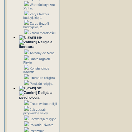
Wartości etyczne
XVII w.
Zarys filozofii
buddyjskiej 1
Zarys filozofii
buddyjskiej 2
Źródło moralności
Religie a
literatura
Anthony de Mello
Dante Alighieri -
Piekło
Konstandinos
Kawafis
Literatura religijna
Powieść religijna
Religia a
psychologia
Freud wobec religii
Jak zostać
przywódcą sekty
Konwersja religijna
Po końcu świata
Przeżycie