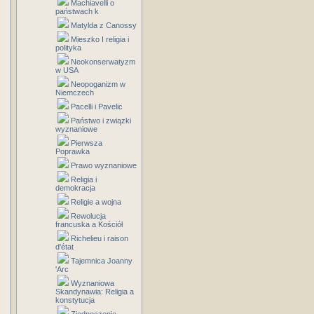
Machiavelli o
państwach k
Matylda z Canossy
Mieszko I religia i
polityka
Neokonserwatyzm
w USA
Neopoganizm w
Niemczech
Pacelli i Pavelic
Państwo i związki
wyznaniowe
Pierwsza
Poprawka
Prawo wyznaniowe
Religia i
demokracja
Religie a wojna
Rewolucja
francuska a Kościół
Richelieu i raison
d'état
Tajemnica Joanny
'Arc
Wyznaniowa
Skandynawia: Religia a
konstytucja