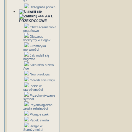
37
Bibliografia polska
=>> ART.
PRZEKROJOWE
Chrześcijaństwo a
pogaństwo
Dlaczego
wierzymy w Boga?
Gramatyka
moralności
Jak rodzili się
bogowie
Kilka słów o New
Age
Neuroteologia
Odrodzenie religii
Piekło w
starożytności
Przechwytywanie
symboli
Psychologiczne
źródła religijności
Płonące rzeki
Pępek świata
Religie w
Starożytności -