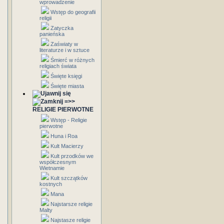
wprowadzenie
Wstęp do geografii
religii
Zatyczka
panieńska
Zaświaty w
literaturze i w sztuce
Śmierć w różnych
religiach świata
Święte księgi
Święte miasta
=>>
RELIGIE PIERWOTNE
Wstęp - Religie
pierwotne
Huna i Roa
Kult Macierzy
Kult przodków we
współczesnym
Wietnamie
Kult szczątków
kostnych
Mana
Najstarsze religie
Malty
Najstasze religie