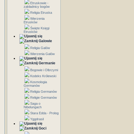
Etruskowie -
zakładnicy bogów
Religia Etruska
Wierzenia
Etrusków
Święte Księgi
Etrusków
Galowie
Religia Galów
Wierzenia Galów
Germanie
Bogowie i Olbrzymi
Kodeks Królewski
Kosmologia
Germanów
Religia Germanów
Religie Germanów
Saga o
Nibelungach
Stara Edda - Prolog
Yggdrasil
Goci