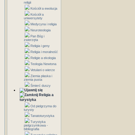
religii
Kościół a ewolucja
Kościół a
uniwersytety
Medycyna i religia
Neuroteologia
Pan Bóg i
zwierzęta
Religia i geny
Religia i moralność
Religie a ekologia
Teologia Newtona
Vetulani o wierze
Ziemia płaska i
ziemia pusta
Śmierć duszy
Religia a
turystyka
Od pielgrzyma do
turysty
Tanatoturystyka
Turystyka
pielgrzymkowa -
bibliografia