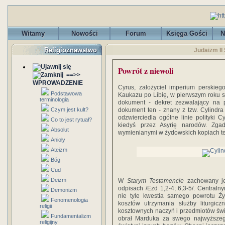
Witamy
Nowości
Forum
Księga Gości
N
Religioznawstwo
Judaizm II 
Powrót z niewoli
==>>
WPROWADZENIE
Cyrus, założyciel imperium perskieg
Podstawowa
Kaukazu po Libię, w pierwszym roku 
terminologia
dokument - dekret zezwalający na 
Czym jest kult?
dokument ten - znany z tzw. Cylindra
odzwierciedla ogólne linie polityki C
Co to jest rytuał?
kiedyś przez Asyrię narodów. Zga
Absolut
wymienianymi w żydowskich kopiach te
Anioły
Ateizm
Bóg
Cud
Deizm
W
Starym Testamencie
zachowany je
odpisach /Ezd 1,2-4; 6,3-5/. Central
Demonizm
nie tyle kwestia samego powrotu Żyd
Fenomenologia
kosztów utrzymania służby liturgic
religii
kosztownych naczyń i przedmiotów świąt
Fundamentalizm
obrał Marduka za swego najwyższe
religijny