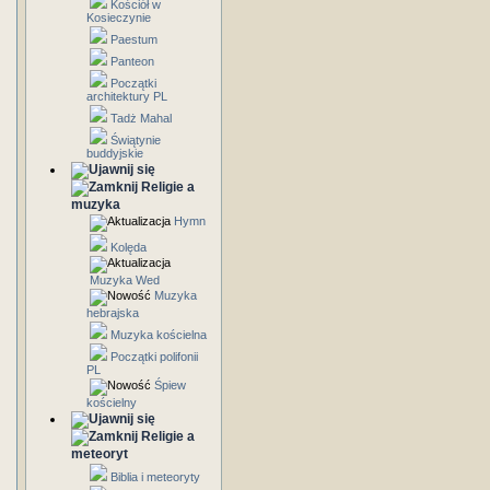
Kościół w
Kosieczynie
Paestum
Panteon
Początki
architektury PL
Tadż Mahal
Świątynie
buddyjskie
Religie a
muzyka
Hymn
Kolęda
Muzyka Wed
Muzyka
hebrajska
Muzyka kościelna
Początki polifonii
PL
Śpiew
kościelny
Religie a
meteoryt
Biblia i meteoryty