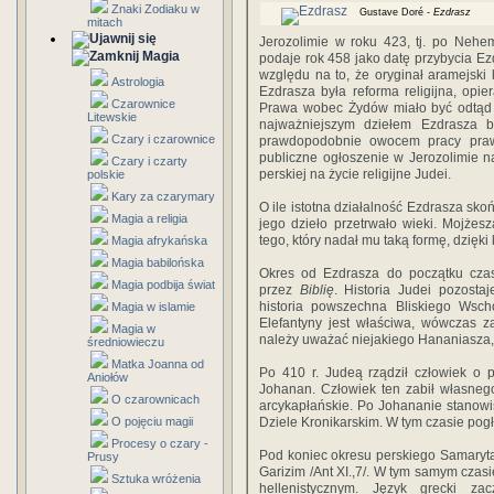
Znaki Zodiaku w
Gustave Doré -
Ezdrasz
mitach
Jerozolimie w roku 423, tj. po Nehe
Magia
podaje rok 458 jako datę przybycia E
względu na to, że oryginał aramejski
Astrologia
Ezdrasza była reforma religijna, op
Czarownice
Prawa wobec Żydów miało być odtąd r
Litewskie
najważniejszym dziełem Ezdrasza 
Czary i czarownice
prawdopodobnie owocem pracy praw
publiczne ogłoszenie w Jerozolimie 
Czary i czarty
perskiej na życie religijne Judei.
polskie
Kary za czarymary
O ile istotna działalność Ezdrasza skoń
Magia a religia
jego dzieło przetrwało wieki. Mojżes
tego, który nadał mu taką formę, dzięki 
Magia afrykańska
Magia babilońska
Okres od Ezdrasza do początku czas
Magia podbija świat
przez
Biblię
. Historia Judei pozosta
historia powszechna Bliskiego Wsch
Magia w islamie
Elefantyny jest właściwa, wówczas 
Magia w
należy uważać niejakiego Hananiasza, 
średniowieczu
Matka Joanna od
Po 410 r. Judeą rządził człowiek o 
Aniołów
Johanan. Człowiek ten zabił własnego
O czarownicach
arcykapłańskie. Po Johananie stanowi
O pojęciu magii
Dziele Kronikarskim. W tym czasie pog
Procesy o czary -
Pod koniec okresu perskiego Samaryta
Prusy
Garizim /Ant XI.,7/. W tym samym czasi
Sztuka wróżenia
hellenistycznym. Język grecki z