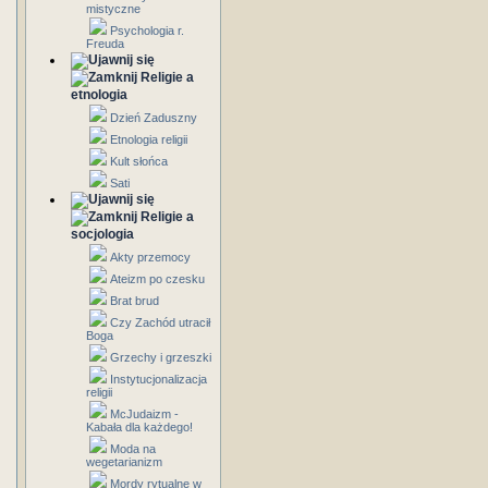
mistyczne
Psychologia r.
Freuda
Religie a
etnologia
Dzień Zaduszny
Etnologia religii
Kult słońca
Sati
Religie a
socjologia
Akty przemocy
Ateizm po czesku
Brat brud
Czy Zachód utracił
Boga
Grzechy i grzeszki
Instytucjonalizacja
religii
McJudaizm -
Kabała dla każdego!
Moda na
wegetarianizm
Mordy rytualne w