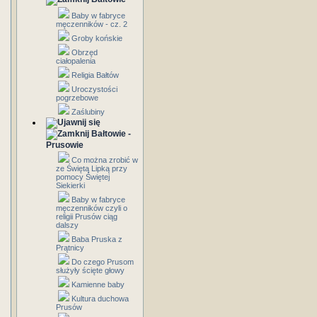
Baby w fabryce
męczenników - cz. 2
Groby końskie
Obrzęd
ciałopalenia
Religia Bałtów
Uroczystości
pogrzebowe
Zaślubiny
Bałtowie -
Prusowie
Co można zrobić w
ze Świętą Lipką przy
pomocy Świętej
Siekierki
Baby w fabryce
męczenników czyli o
religii Prusów ciąg
dalszy
Baba Pruska z
Prątnicy
Do czego Prusom
służyły ścięte głowy
Kamienne baby
Kultura duchowa
Prusów