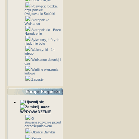
Polska wigilja
Poświęcić bożka,
czyli polskie
świętowanie Sobótki
Staropolska
Wielkanoc
Staropolskie - Boże
Narodzenie
Sylwestry, których
nigdy nie było
Walentynki - 14
lutego
Wielkanoc dawniej i
dziś
Wigilijne wierzenia
ludowe
Zapusty
Europa Pogańska
==>>
WPROWADZENIE
O
słowiańszczyźnie przed
chrześcijaństwem
Okolice Bałtyku
Religie