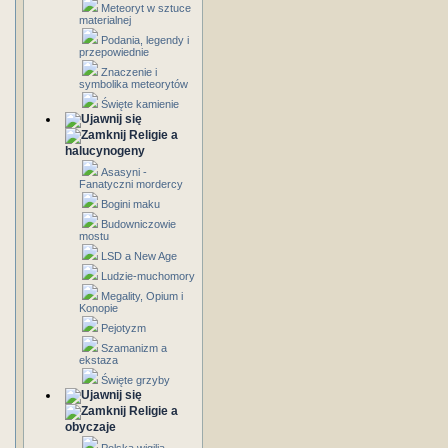
Meteoryt w sztuce
materialnej
Podania, legendy i
przepowiednie
Znaczenie i
symbolika meteorytów
Święte kamienie
Religie a
halucynogeny
Asasyni -
Fanatyczni mordercy
Bogini maku
Budowniczowie
mostu
LSD a New Age
Ludzie-muchomory
Megality, Opium i
Konopie
Pejotyzm
Szamanizm a
ekstaza
Święte grzyby
Religie a
obyczaje