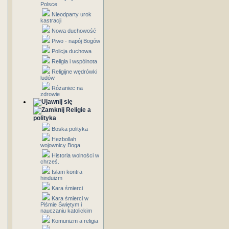
Polsce
Nieodparty urok
kastracji
Nowa duchowość
Piwo - napój Bogów
Policja duchowa
Religia i wspólnota
Religijne wędrówki
ludów
Różaniec na
zdrowie
Religie a
polityka
Boska polityka
Hezbollah
wojownicy Boga
Historia wolności w
chrześ.
Islam kontra
hinduizm
Kara śmierci
Kara śmierci w
Piśmie Świętym i
nauczaniu katolickim
Komunizm a religia