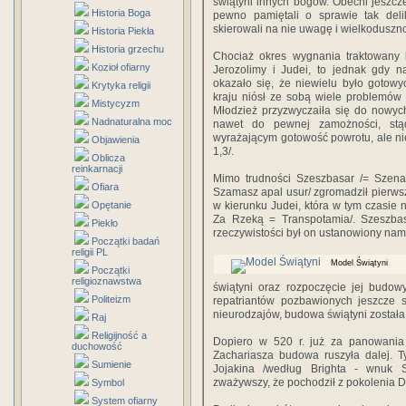
świątyni innych bogów. Obecni jeszcz
Historia Boga
pewno pamiętali o sprawie tak delik
skierowali na nie uwagę i wielkoduszn
Historia Piekła
Historia grzechu
Chociaż okres wygnania traktowany 
Kozioł ofiarny
Jerozolimy i Judei, to jednak gdy n
okazało się, że niewielu było gotow
Krytyka religii
kraju niósł ze sobą wiele problemów i 
Mistycyzm
Młodzież przyzwyczaiła się do nowych
Nadnaturalna moc
nawet do pewnej zamożności, stą
wyrażającym gotowość powrotu, ale nie 
Objawienia
1,3/.
Oblicza
reinkarnacji
Mimo trudności Szeszbasar /= Szenaz
Ofiara
Szamasz apal usur/ zgromadził pierwszą
Opętanie
w kierunku Judei, która w tym czasie n
Za Rzeką = Transpotamia/. Szeszba
Piekło
rzeczywistości był on ustanowiony nam
Początki badań
religii PL
Model Świątyni
Początki
religioznawstwa
świątyni oraz rozpoczęcie jej budow
Politeizm
repatriantów pozbawionych jeszcze 
nieurodzajów, budowa świątyni została
Raj
Religijność a
Dopiero w 520 r. już za panowania
duchowość
Zachariasza budowa ruszyła dalej. T
Sumienie
Jojakina /według Brighta - wnuk S
zważywszy, że pochodził z pokolenia D
Symbol
System ofiarny