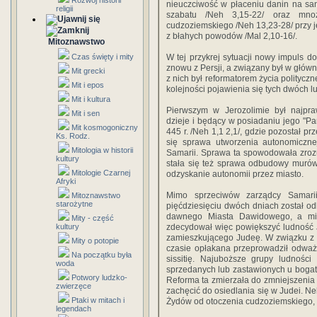
Rozwój historii
nieuczciwość w płaceniu danin na san
religii
szabatu /Neh 3,15-22/ oraz mno
cudzoziemskiego /Neh 13,23-28/ przy 
z błahych powodów /Mal 2,10-16/.
Mitoznawstwo
Czas święty i mity
W tej przykrej sytuacji nowy impuls d
znowu z Persji, a związany był w głów
Mit grecki
z nich był reformatorem życia polityczn
Mit i epos
kolejności pojawienia się tych dwóch lu
Mit i kultura
Pierwszym w Jerozolimie był najpra
Mit i sen
dzieje i będący w posiadaniu jego "Pa
Mit kosmogoniczny
445 r. /Neh 1,1 2,1/, gdzie pozostał p
Ks. Rodz.
się sprawa utworzenia autonomicznej
Mitologia w historii
Samarii. Sprawa ta spowodowała zroz
kultury
stała się też sprawa odbudowy murów
Mitologie Czarnej
odzyskanie autonomii przez miasto.
Afryki
Mimo sprzeciwów zarządcy Samarii
Mitoznawstwo
starożytne
pięćdziesięciu dwóch dniach został 
dawnego Miasta Dawidowego, a mi
Mity - część
kultury
zdecydował więc powiększyć ludność J
zamieszkującego Judeę. W związku z t
Mity o potopie
czasie opłakana przeprowadził odważ
Na początku była
sissitię. Najuboższe grupy ludnośc
woda
sprzedanych lub zastawionych u bogaty
Potwory ludzko-
Reforma ta zmierzała do zmniejszenia
zwierzęce
zachęcić do osiedlania się w Judei. N
Ptaki w mitach i
Żydów od otoczenia cudzoziemskiego, k
legendach