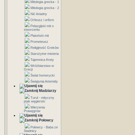
Mitologia grecka - 1
Mitologia grecka - 2
Nić Ariadny
Orfeusz i orfizm
Pelazgijski mit o
stworzeniu
Platoński mit
Prometeusz
Religijność Greków
Starożytne misteria
Tajemnica Krety
Wróżbiarstwo w
Grecji
Świat homerycki
Świątynia Artemidy
Madziarzy
Turul - mityczny
ptak węgierski
Wierzenia
Prawęgrów
Połowcy
Połowcy - Baba ze
Stadnicy