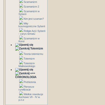
Szamanizm
Szamanizm 2
Szamanizm w
Syberii
Kim jest szaman?
Mity
kosmogoniczne Syberii
Religie Azji i Syberii
- zarys tematu
Szamanizm w
Korei
Totemizm
Teoria totemizmu
Totemizm
Totemizm
Malinowskiego
=>>
CHRONOLOGIA
Prehistoria
Pierwsze
cywilizacje
Wielkie rewolucje
duchowe VII - IV w.
p.n.e