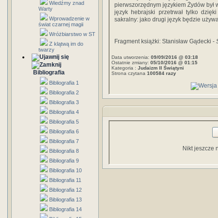
Wiedźmy znad
pierwszorzędnym językiem Żydów był 
Warty
język hebrajski przetrwał tylko dzięk
Wprowadzenie w
sakralny: jako drugi język będzie uży
świat czarnej magii
Wróżbiarstwo w ST
Fragment książki: Stanisław Gądecki -
Z klątwą im do
twarzy
Data utworzenia:
09/09/2016 @ 03:18
Ostatnie zmiany:
05/10/2016 @ 01:15
Kategoria :
Judaizm II Świątyni
Bibliografia
Strona czytana
100584 razy
Bibliografia 1
Bibliografia 2
Bibliografia 3
Bibliografia 4
Bibliografia 5
Bibliografia 6
Bibliografia 7
Nikt jeszcze 
Bibliografia 8
Bibliografia 9
Bibliografia 10
Bibliografia 11
Bibliografia 12
Bibliografia 13
Bibliografia 14