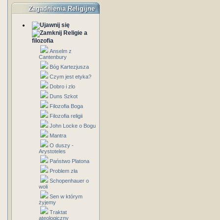
Zagadnienia Religijne
Religie a
filozofia
Anselm z
Cantenbury
Bóg Kartezjusza
Czym jest etyka?
Dobro i zlo
Duns Szkot
Filozofia Boga
Filozofia religii
John Locke o Bogu
Mantra
O duszy -
Arystoteles
Państwo Platona
Problem zła
Schopenhauer o
woli
Sen w którym
żyjemy
Traktat
ateologiczny