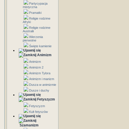
Partycypacja
mistyczna
Pramatki
Religie rodzime
Afryki
Religie rodzime
Australii
Wierzenia
pierwotne
Święte kamienie
Animizm
Animizm
Animizm 2
Animizm Tylora
Animizm i manizm
Dusza w animizmie
Dusze i duchy
Fetyszyzm
Fetyszyzm
Kult fetyszów
Szamanizm