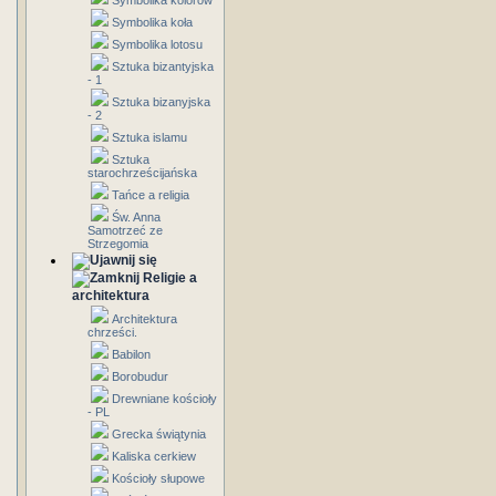
Symbolika kolorów
Symbolika koła
Symbolika lotosu
Sztuka bizantyjska
- 1
Sztuka bizanyjska
- 2
Sztuka islamu
Sztuka
starochrześcijańska
Tańce a religia
Św. Anna
Samotrzeć ze
Strzegomia
Religie a
architektura
Architektura
chrześci.
Babilon
Borobudur
Drewniane kościoły
- PL
Grecka świątynia
Kaliska cerkiew
Kościoły słupowe