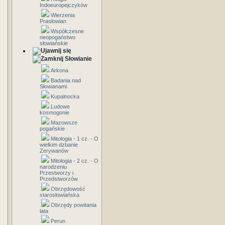
Indoeuropejczyków
Wierzenia
Prasłowian
Współczesne
neopogaństwo
słowiańskie
Słowianie
Arkona
Badania nad
Słowianami
Kupalnocka
Ludowe
kosmogonie
Mazowsze
pogańskie
Mitologia - 1 cz. - O
wielkim dzbanie
Zerywanów
Mitologia - 2 cz. - O
narodzeniu
Przestworzy i
Przedstworzów
Obrzędowość
starosłowiańska
Obrzędy powitania
lata
Perun