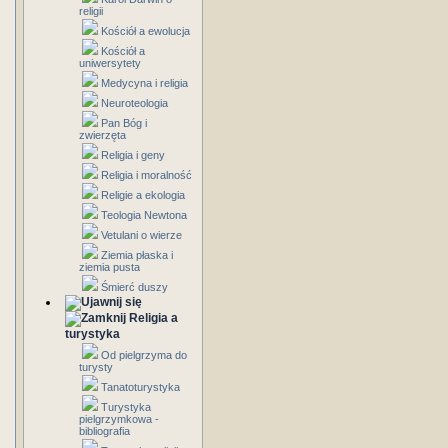
religii
Kościół a ewolucja
Kościół a
uniwersytety
Medycyna i religia
Neuroteologia
Pan Bóg i
zwierzęta
Religia i geny
Religia i moralność
Religie a ekologia
Teologia Newtona
Vetulani o wierze
Ziemia płaska i
ziemia pusta
Śmierć duszy
Religia a
turystyka
Od pielgrzyma do
turysty
Tanatoturystyka
Turystyka
pielgrzymkowa -
bibliografia