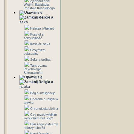
Zjednoczenie
Włoch i likwidacja
Państwa Kościelnego
Religie a
seks
Heloiza i Abelard
Kościół a
seksualność
Kościół i seks
Pesymizm
seksualny
Seks a celibat
Tantryczna
Psychologia
Seksualności
Religia a
nauka
Bóg a inteligencja
Choroba a religia w
antyku
Chronologia biblijna
Czy przed wielkim
wybuchem był Bóg?
Dlaczego jesteśmy
dobrzy albo źli
Karol Darwin o