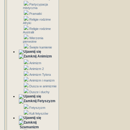
Partycypacja
mistyczna
Pramatki
Religie rodzime
Afryki
Religie rodzime
Australii
Wierzenia
pierwotne
Święte kamienie
Animizm
Animizm
Animizm 2
Animizm Tylora
Animizm i manizm
Dusza w animizmie
Dusze i duchy
Fetyszyzm
Fetyszyzm
Kult fetyszów
Szamanizm