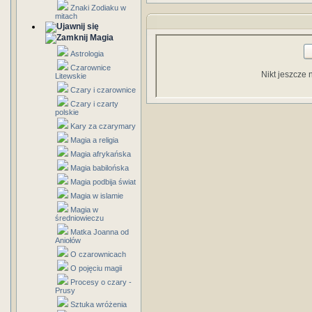
Znaki Zodiaku w
mitach
Magia
Astrologia
Czarownice
Nikt jeszcze 
Litewskie
Czary i czarownice
Czary i czarty
polskie
Kary za czarymary
Magia a religia
Magia afrykańska
Magia babilońska
Magia podbija świat
Magia w islamie
Magia w
średniowieczu
Matka Joanna od
Aniołów
O czarownicach
O pojęciu magii
Procesy o czary -
Prusy
Sztuka wróżenia