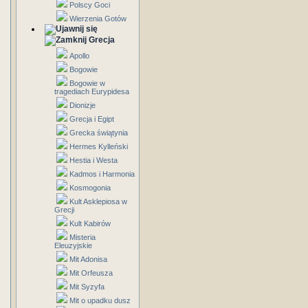
Polscy Goci
Wierzenia Gotów
Grecja
Apollo
Bogowie
Bogowie w
tragediach Eurypidesa
Dionizje
Grecja i Egipt
Grecka świątynia
Hermes Kylleński
Hestia i Westa
Kadmos i Harmonia
Kosmogonia
Kult Asklepiosa w
Grecji
Kult Kabirów
Misteria
Eleuzyjskie
Mit Adonisa
Mit Orfeusza
Mit Syzyfa
Mit o upadku dusz