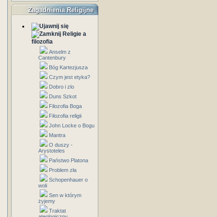
Zagadnienia Religijne
Religie a
filozofia
Anselm z
Cantenbury
Bóg Kartezjusza
Czym jest etyka?
Dobro i zlo
Duns Szkot
Filozofia Boga
Filozofia religii
John Locke o Bogu
Mantra
O duszy -
Arystoteles
Państwo Platona
Problem zła
Schopenhauer o
woli
Sen w którym
żyjemy
Traktat
ateologiczny