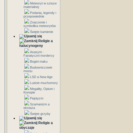
Meteoryt w sztuce
materialnej
Podania, legendy i
przepowiednie
Znaczenie i
symbolika meteorytów
Święte kamienie
Religie a
halucynogeny
Asasyni -
Fanatyczni mordercy
Bogini maku
Budowniczowie
mostu
LSD a New Age
Ludzie-muchomory
Megality, Opium i
Konopie
Pejotyzm
Szamanizm a
ekstaza
Święte grzyby
Religie a
obyczaje