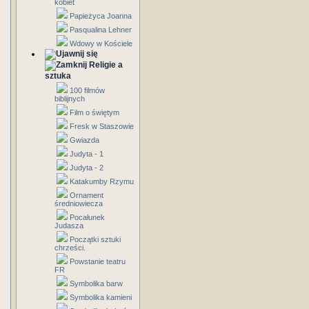
kobiet
Papieżyca Joanna
Pasqualina Lehner
Wdowy w Kościele
Religie a
sztuka
100 filmów
biblijnych
Film o świętym
Fresk w Staszowie
Gwiazda
Judyta - 1
Judyta - 2
Katakumby Rzymu
Ornament
średniowiecza
Pocałunek
Judasza
Początki sztuki
chrześci.
Powstanie teatru
FR
Symbolika barw
Symbolika kamieni