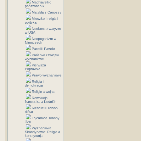
Machiavelli o
państwach k
Matylda z Canossy
Mieszko I religia i
polityka
Neokonserwatyzm
w USA
Neopoganizm w
Niemczech
Pacelli i Pavelic
Państwo i związki
wyznaniowe
Pierwsza
Poprawka
Prawo wyznaniowe
Religia i
demokracja
Religie a wojna
Rewolucja
francuska a Kościół
Richelieu i raison
d'état
Tajemnica Joanny
'Arc
Wyznaniowa
Skandynawia: Religia a
konstytucja