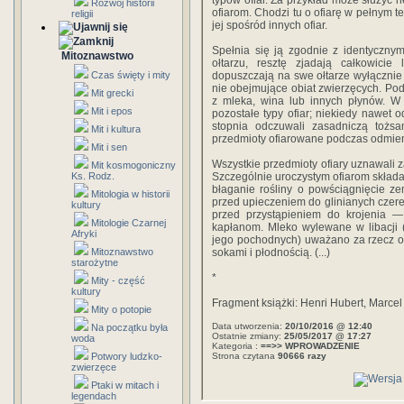
typów ofiar. Za przykład może służyć 
Rozwój historii
ofiarom. Chodzi tu o ofiarę w pełnym 
religii
jej spośród innych ofiar.
Spełnia się ją zgodnie z identycznym
Mitoznawstwo
ołtarzu, resztę zjadają całkowici
Czas święty i mity
dopuszczają na swe ołtarze wyłącznie of
nie obejmujące obiat zwierzęcych. P
Mit grecki
z mleka, wina lub innych płynów. W
Mit i epos
pozostałe typy ofiar; niekiedy nawet 
stopnia odczuwali zasadniczą tożs
Mit i kultura
przedmioty ofiarowane podczas odmie
Mit i sen
Wszystkie przedmioty ofiary uznawali z
Mit kosmogoniczny
Ks. Rodz.
Szczególnie uroczystym ofiarom skład
błaganie rośliny o powściągnięcie ze
Mitologia w historii
przed upieczeniem do glinianych czere
kultury
przed przystąpieniem do krojenia —
Mitologie Czarnej
kapłanom. Mleko wylewane w libacji (
Afryki
jego pochodnych) uważano za rzecz o
Mitoznawstwo
sokami i płodnością. (...)
starożytne
*
Mity - część
kultury
Fragment książki: Henri Hubert, Marce
Mity o potopie
Data utworzenia:
20/10/2016 @ 12:40
Na początku była
Ostatnie zmiany:
25/05/2017 @ 17:27
woda
Kategoria :
==>> WPROWADZENIE
Potwory ludzko-
Strona czytana
90666 razy
zwierzęce
Ptaki w mitach i
legendach