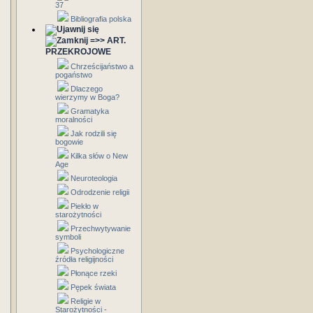
37
Bibliografia polska
=>> ART.
PRZEKROJOWE
Chrześcijaństwo a
pogaństwo
Dlaczego
wierzymy w Boga?
Gramatyka
moralności
Jak rodzili się
bogowie
Kilka słów o New
Age
Neuroteologia
Odrodzenie religii
Piekło w
starożytności
Przechwytywanie
symboli
Psychologiczne
źródła religijności
Płonące rzeki
Pępek świata
Religie w
Starożytności -