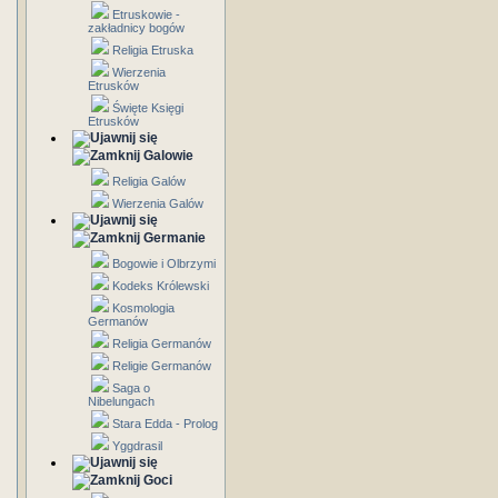
Etruskowie -
zakładnicy bogów
Religia Etruska
Wierzenia
Etrusków
Święte Księgi
Etrusków
Galowie
Religia Galów
Wierzenia Galów
Germanie
Bogowie i Olbrzymi
Kodeks Królewski
Kosmologia
Germanów
Religia Germanów
Religie Germanów
Saga o
Nibelungach
Stara Edda - Prolog
Yggdrasil
Goci