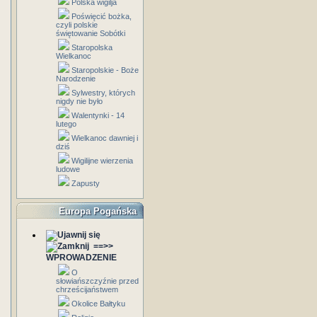
Polska wigilja
Poświęcić bożka,
czyli polskie
świętowanie Sobótki
Staropolska
Wielkanoc
Staropolskie - Boże
Narodzenie
Sylwestry, których
nigdy nie było
Walentynki - 14
lutego
Wielkanoc dawniej i
dziś
Wigilijne wierzenia
ludowe
Zapusty
Europa Pogańska
==>>
WPROWADZENIE
O
słowiańszczyźnie przed
chrześcijaństwem
Okolice Bałtyku