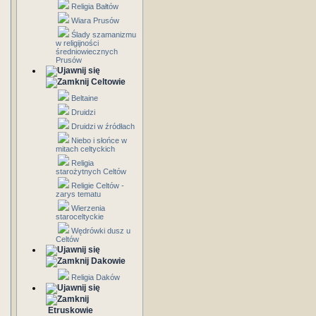
Religia Bałtów
Wiara Prusów
Ślady szamanizmu
w religijności
średniowiecznych
Prusów
Celtowie
Beltaine
Druidzi
Druidzi w źródłach
Niebo i słońce w
mitach celtyckich
Religia
starożytnych Celtów
Religie Celtów -
zarys tematu
Wierzenia
staroceltyckie
Wędrówki dusz u
Celtów
Dakowie
Religia Daków
Etruskowie