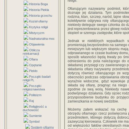
religii.
Historia Boga
Ofiarującym nazywamy podmiot, któr
Historia Piekła
doznaje jej działania. Tym podmiot
Historia grzechu
rodzina, klan, szczep, naród, tajne st
kolektywnie odgrywa rolę ofiarującego
Kozioł ofiarny
niekiedy deleguje swego członka do dz
Krytyka religii
jest reprezentowana przez głowę rodzi
stopień w szeregu zastępstw, które spo
Mistycyzm
Nadnaturalna moc
Jednak w niektórych wypadkach sk
Objawienia
promieniują bezpośrednio na samego of
mniejszym lub większym stopniu mają
Oblicza
odprawianego w czasie budowy domu, s
reinkarnacji
sposób własności będą trwały po śmi
Ofiara
odniesieniu do pola należącego do ofi
składanej przysięgi czy zawieranego 
Opętanie
składania ofiary nazywamy przedmiotam
Piekło
dotyczą również ofiarującego ze wzg
Początki badań
obecności podczas odprawiania obrzędu
religii PL
wyraźnie widoczne, gdyż wywołuje p
składa się ofiarę, pragnąc na niego
Początki
zgodnie ze swą wolą. Niekiedy nawe
religioznawstwa
podwójnego działania. Gdy ojciec rodzi
Politeizm
przysposobienie budynku do przyjęc
Raj
zamieszkania w nowej siedzibie.
Religijność a
Możemy zatem wskazać na cechę wy
duchowość
obrzędu ofiarnego: rzecz poświęcona p
Sumienie
przedmiotem, którego dotyczą dobroczy
zazwyczaj kierowana. Człowiek nie ma 
Symbol
od większości faktów określanych mi
System ofiarny