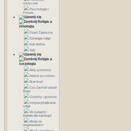
mistyczne
Psychologia r.
Freuda
Religie a
etnologia
Dzień Zaduszny
Etnologia religii
Kult słońca
Sati
Religie a
socjologia
Akty przemocy
Ateizm po czesku
Brat brud
Czy Zachód utracił
Boga
Grzechy i grzeszki
Instytucjonalizacja
religii
McJudaizm -
Kabała dla każdego!
Moda na
wegetarianizm
Mordy rytualne w