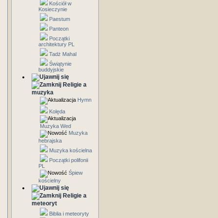
Kościół w
Kosieczynie
Paestum
Panteon
Początki
architektury PL
Tadż Mahal
Świątynie
buddyjskie
Religie a
muzyka
Hymn
Kolęda
Muzyka Wed
Muzyka
hebrajska
Muzyka kościelna
Początki polifonii
PL
Śpiew
kościelny
Religie a
meteoryt
Biblia i meteoryty