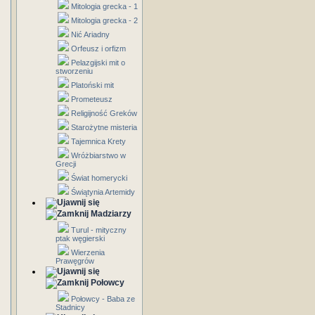
Mitologia grecka - 1
Mitologia grecka - 2
Nić Ariadny
Orfeusz i orfizm
Pelazgijski mit o
stworzeniu
Platoński mit
Prometeusz
Religijność Greków
Starożytne misteria
Tajemnica Krety
Wróżbiarstwo w
Grecji
Świat homerycki
Świątynia Artemidy
Madziarzy
Turul - mityczny
ptak węgierski
Wierzenia
Prawęgrów
Połowcy
Połowcy - Baba ze
Stadnicy