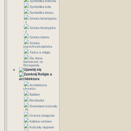
Symbolika kolorów
Symbolika koła
Symbolika lotosu
Sztuka bizantyjska
- 1
Sztuka bizanyjska
- 2
Sztuka islamu
Sztuka
starochrześcijańska
Tańce a religia
Św. Anna
Samotrzeć ze
Strzegomia
Religie a
architektura
Architektura
chrześci.
Babilon
Borobudur
Drewniane kościoły
- PL
Grecka świątynia
Kaliska cerkiew
Kościoły słupowe