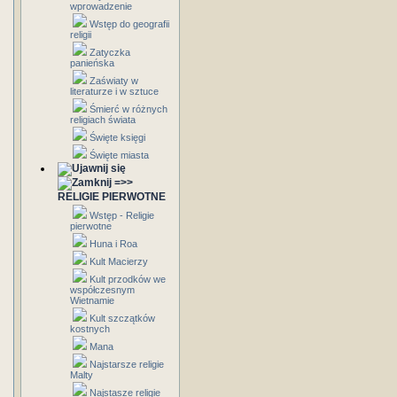
wprowadzenie
Wstęp do geografii
religii
Zatyczka
panieńska
Zaświaty w
literaturze i w sztuce
Śmierć w różnych
religiach świata
Święte księgi
Święte miasta
=>>
RELIGIE PIERWOTNE
Wstęp - Religie
pierwotne
Huna i Roa
Kult Macierzy
Kult przodków we
współczesnym
Wietnamie
Kult szczątków
kostnych
Mana
Najstarsze religie
Malty
Najstasze religie