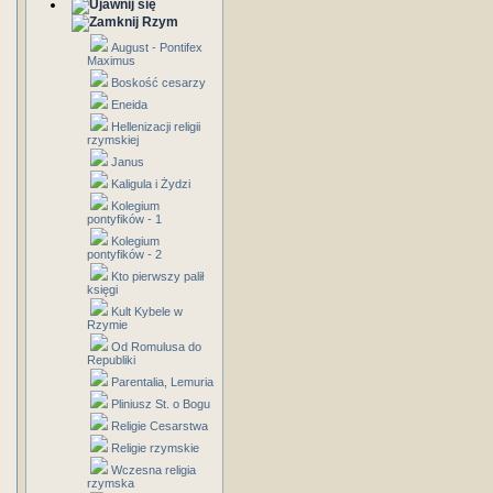
Rzym
August - Pontifex
Maximus
Boskość cesarzy
Eneida
Hellenizacji religii
rzymskiej
Janus
Kaligula i Żydzi
Kolegium
pontyfików - 1
Kolegium
pontyfików - 2
Kto pierwszy palił
księgi
Kult Kybele w
Rzymie
Od Romulusa do
Republiki
Parentalia, Lemuria
Pliniusz St. o Bogu
Religie Cesarstwa
Religie rzymskie
Wczesna religia
rzymska