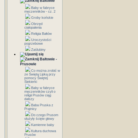
Bałtowie
Baby w fabryce
męczenników - cz. 2
Groby końskie
Obrzęd
ciałopalenia
Religia Bałtów
Uroczystości
pogrzebowe
Zaślubiny
Bałtowie -
Prusowie
Co można zrobić w
ze Świętą Lipką przy
pomocy Świętej
Siekierki
Baby w fabryce
męczenników czyli o
religii Prusów ciąg
dalszy
Baba Pruska z
Prątnicy
Do czego Prusom
służyły ścięte głowy
Kamienne baby
Kultura duchowa
Prusów