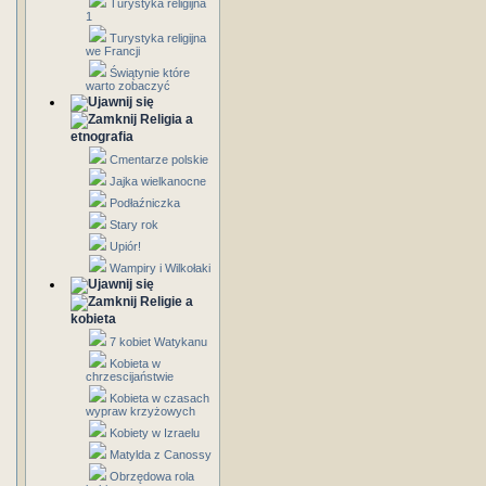
Turystyka religijna
1
Turystyka religijna
we Francji
Świątynie które
warto zobaczyć
Religia a
etnografia
Cmentarze polskie
Jajka wielkanocne
Podłaźniczka
Stary rok
Upiór!
Wampiry i Wilkołaki
Religie a
kobieta
7 kobiet Watykanu
Kobieta w
chrzescijaństwie
Kobieta w czasach
wypraw krzyżowych
Kobiety w Izraelu
Matylda z Canossy
Obrzędowa rola