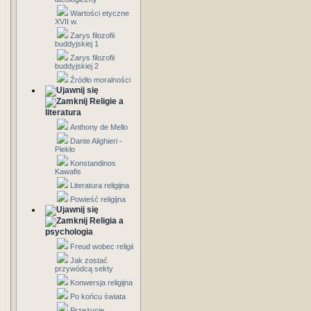
Wartości etyczne
XVII w.
Zarys filozofii
buddyjskiej 1
Zarys filozofii
buddyjskiej 2
Źródło moralności
Religie a
literatura
Anthony de Mello
Dante Alighieri -
Piekło
Konstandinos
Kawafis
Literatura religijna
Powieść religijna
Religia a
psychologia
Freud wobec religii
Jak zostać
przywódcą sekty
Konwersja religijna
Po końcu świata
Przeżycie