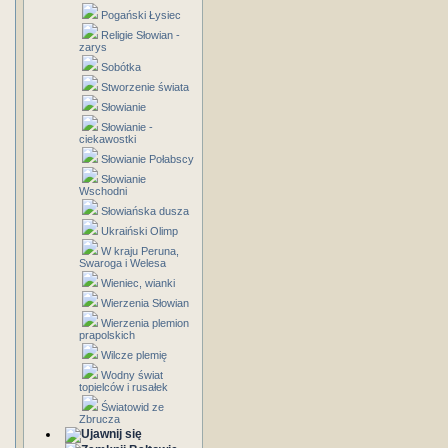
Pogański Łysiec
Religie Słowian -
zarys
Sobótka
Stworzenie świata
Słowianie
Słowianie -
ciekawostki
Słowianie Połabscy
Słowianie
Wschodni
Słowiańska dusza
Ukraiński Olimp
W kraju Peruna,
Swaroga i Welesa
Wieniec, wianki
Wierzenia Słowian
Wierzenia plemion
prapolskich
Wilcze plemię
Wodny świat
topielców i rusałek
Światowid ze
Zbrucza