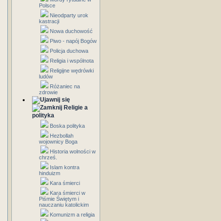
Polsce
Nieodparty urok
kastracji
Nowa duchowość
Piwo - napój Bogów
Policja duchowa
Religia i wspólnota
Religijne wędrówki
ludów
Różaniec na
zdrowie
Religie a
polityka
Boska polityka
Hezbollah
wojownicy Boga
Historia wolności w
chrześ.
Islam kontra
hinduizm
Kara śmierci
Kara śmierci w
Piśmie Świętym i
nauczaniu katolickim
Komunizm a religia