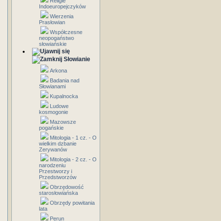
Religie
Indoeuropejczyków
Wierzenia
Prasłowian
Współczesne
neopogaństwo
słowiańskie
Słowianie
Arkona
Badania nad
Słowianami
Kupalnocka
Ludowe
kosmogonie
Mazowsze
pogańskie
Mitologia - 1 cz. - O
wielkim dzbanie
Zerywanów
Mitologia - 2 cz. - O
narodzeniu
Przestworzy i
Przedstworzów
Obrzędowość
starosłowiańska
Obrzędy powitania
lata
Perun