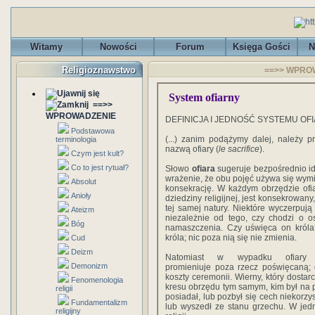
Witamy
Nowości
Forum
Księga Gości
N
Religioznawstwo
==>> WPROW
System ofiarny
==>>
WPROWADZENIE
DEFINICJA I JEDNOŚĆ SYSTEMU O
Podstawowa
(...) zanim podążymy dalej, należy pr
terminologia
nazwą ofiary (
le sacrifice
).
Czym jest kult?
Co to jest rytuał?
Słowo
ofiara
sugeruje bezpośrednio id
wrażenie, że obu pojęć używa się wymi
Absolut
konsekrację. W każdym obrzędzie ofi
Anioły
dziedziny religijnej, jest konsekrowan
tej samej natury. Niektóre wyczerpuj
Ateizm
niezależnie od tego, czy chodzi o o
Bóg
namaszczenia. Czy uświęca on króla?
króla; nic poza nią się nie zmienia.
Cud
Deizm
Natomiast w wypadku ofiary k
Demonizm
promieniuje poza rzecz poświęcaną; 
koszty ceremonii. Wierny, który dosta
Fenomenologia
kresu obrzędu tym samym, kim był na po
religii
posiadał, lub pozbył się cech niekorzys
Fundamentalizm
lub wyszedł ze stanu grzechu. W jed
religijny