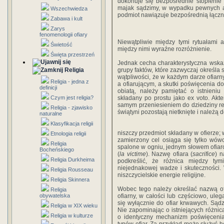
dokonuje się bezpośrednie stopienie s
majak sądzimy, w wypadku pewnych ak
Wszechwiedza
podmiot nawiązuje bezpośrednią łączn
Zabawa i kult
Zarys
fenomenologii ofiary
Niewątpliwie między tymi rytuałami a
Świetość
między nimi wyraźne rozróżnienie.
Święta przestrzeń
Jednak cecha charakterystyczna wskaz
Religia
grupy faktów, które zazwyczaj określa
wątpliwości, że w każdym darze ofia
Religia - jedna z
a ofiarującym, a skutki poświęcenia do
definicji
obiatą, należy pamiętać o istnieni
Czym jest religia?
składany po prostu jako ex voto. Akt
samym przeniesieniem do dziedziny reli
Religia - zjawisko
świątyni pozostają nietknięte i należą 
naturalne
Klasyfikacja religii
niszczy przedmiot składany w ofierze;
Etnologia religii
zamierzony cel osiąga się tylko wów
Religia
spalone w ogniu, jednym słowem ofiar
Bocheńskiego
(
la victime
). Nazwę ofiara (
sacrifice
) n
Religia Durkheima
podkreślić, że różnica między ty
niejednakowej wadze i skuteczności. W
Religia Rousseau
niszczycielskie energie religijne.
Religia Skinnera
Wobec tego należy określać nazwą ofia
Religia
obywatelska
ofiarny, w całości lub częściowo, ul
się wyłącznie do ofiar krwawych. Sądzi
Religia w XIX wieku
Nie zapominając o istniejących różni
Religia w kulturze
o identyczny mechanizm poświęceni