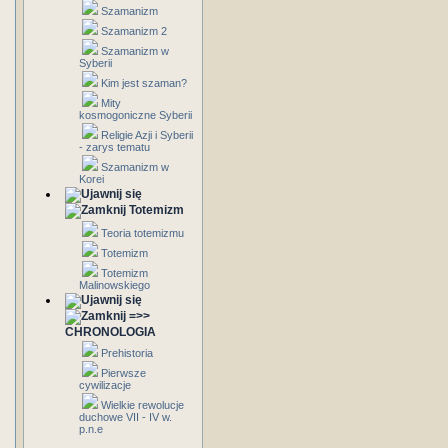
Szamanizm
Szamanizm 2
Szamanizm w
Syberii
Kim jest szaman?
Mity
kosmogoniczne Syberii
Religie Azji i Syberii
- zarys tematu
Szamanizm w
Korei
Totemizm
Teoria totemizmu
Totemizm
Totemizm
Malinowskiego
=>>
CHRONOLOGIA
Prehistoria
Pierwsze
cywilizacje
Wielkie rewolucje
duchowe VII - IV w.
p.n.e