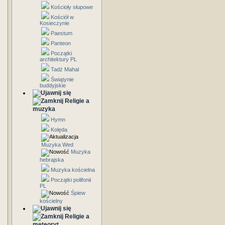
Kościoły słupowe
Kościół w
Kosieczynie
Paestum
Panteon
Początki
architektury PL
Tadż Mahal
Świątynie
buddyjskie
Religie a
muzyka
Hymn
Kolęda
Muzyka Wed
Muzyka
hebrajska
Muzyka kościelna
Początki polifonii
PL
Śpiew
kościelny
Religie a
meteoryt