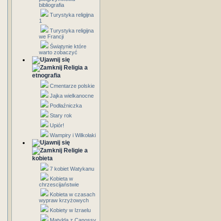
bibliografia
Turystyka religijna
1
Turystyka religijna
we Francji
Świątynie które
warto zobaczyć
Religia a
etnografia
Cmentarze polskie
Jajka wielkanocne
Podłaźniczka
Stary rok
Upiór!
Wampiry i Wilkołaki
Religie a
kobieta
7 kobiet Watykanu
Kobieta w
chrzescijaństwie
Kobieta w czasach
wypraw krzyżowych
Kobiety w Izraelu
Matylda z Canossy