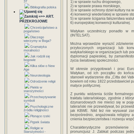
37
1) w sprawie ruchu drogowego,
2) w sprawie prawa morskiego,
Bibliografia polska
3) w sprawie ochrony dzieł kultury na 
4) konwencji wiedeńskiej w sprawie s
=>> ART.
5) w sprawie ścigania fałszerstwa wal
PRZEKROJOWE
6) europejskiej konwencji kulturalnej.
Chrześcijaństwo a
Watykan uczestniczy ponadto w mi
pogaństwo
(INTELSAT).
Dlaczego
wierzymy w Boga?
Można wprawdzie wyrazić zdziwienie 
Gramatyka
przytoczonych organizacji lub ko
moralności
watykańskiego w organiza­cjach lub p
dyplomacji papieskiej, by zamanife­s
Jak rodzili się
bogowie
życia światowej społeczności.
Kilka słów o New
W okresie przygotowań i prac Europ
Age
Watykan, od ich początku do końca,
Neuroteologia
stanowił wydarzenie dla „Citta del Va
bowiem od roku 1822 przedstawiciel pap
Odrodzenie religii
matyce politycznej.
Piekło w
starożytności
Z punktu widzenia ściśle formal­nego
Przechwytywanie
traktatu laterańskiego, zgodnie z któ
symboli
dzynarodowych nie mieści się w pojęciu
laterański nie przewidywał, bo przewi
Psychologiczne
źródła religijności
jak KBWE. Nikt też nie wysuwał zast
bezpośrednio, angażowała religijny 
Płonące rzeki
cnienia bezpieczeństwa i rozwoju wspó
Pępek świata
Charakterystyczne przemówienie 
Religie w
pronuncjusz J. Zabkat podczas jed
Starożytności -