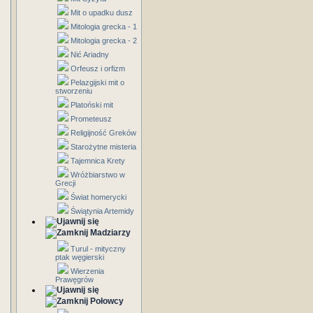
Mit o upadku dusz
Mitologia grecka - 1
Mitologia grecka - 2
Nić Ariadny
Orfeusz i orfizm
Pelazgijski mit o
stworzeniu
Platoński mit
Prometeusz
Religijność Greków
Starożytne misteria
Tajemnica Krety
Wróżbiarstwo w
Grecji
Świat homerycki
Świątynia Artemidy
Madziarzy
Turul - mityczny
ptak węgierski
Wierzenia
Prawęgrów
Połowcy