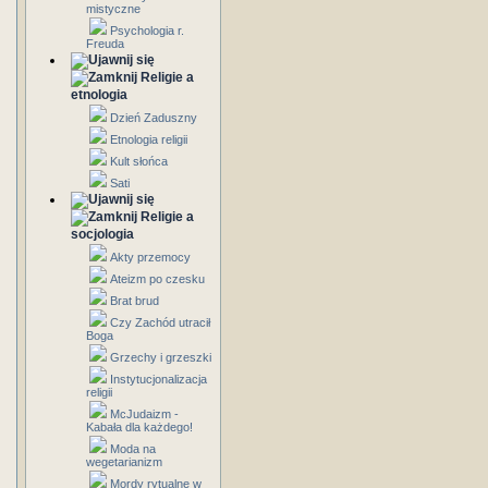
mistyczne
Psychologia r.
Freuda
Religie a
etnologia
Dzień Zaduszny
Etnologia religii
Kult słońca
Sati
Religie a
socjologia
Akty przemocy
Ateizm po czesku
Brat brud
Czy Zachód utracił
Boga
Grzechy i grzeszki
Instytucjonalizacja
religii
McJudaizm -
Kabała dla każdego!
Moda na
wegetarianizm
Mordy rytualne w