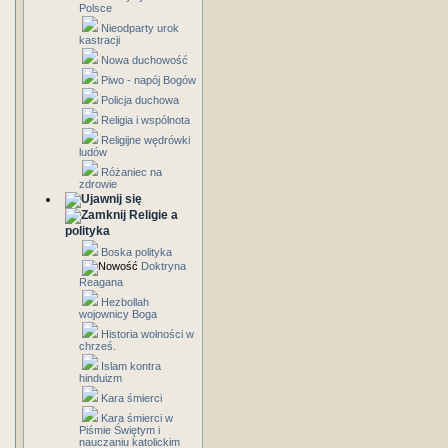
Polsce
Nieodparty urok
kastracji
Nowa duchowość
Piwo - napój Bogów
Policja duchowa
Religia i wspólnota
Religijne wędrówki
ludów
Różaniec na
zdrowie
Religie a
polityka
Boska polityka
Doktryna
Reagana
Hezbollah
wojownicy Boga
Historia wolności w
chrześ.
Islam kontra
hinduizm
Kara śmierci
Kara śmierci w
Piśmie Świętym i
nauczaniu katolickim