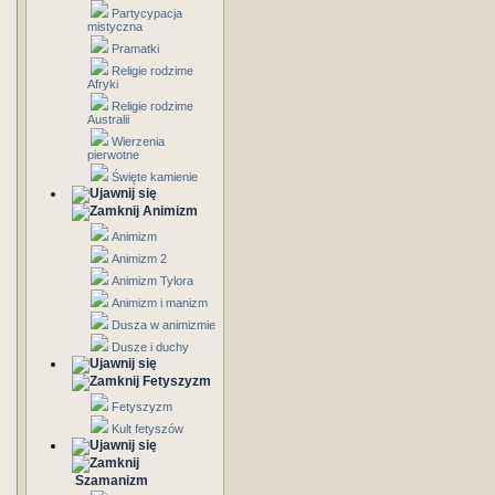
Partycypacja
mistyczna
Pramatki
Religie rodzime
Afryki
Religie rodzime
Australii
Wierzenia
pierwotne
Święte kamienie
Animizm
Animizm
Animizm 2
Animizm Tylora
Animizm i manizm
Dusza w animizmie
Dusze i duchy
Fetyszyzm
Fetyszyzm
Kult fetyszów
Szamanizm