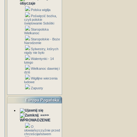
obyczaje
Polska wigilja
Poświęcić bożka,
czyli polskie
świętowanie Sobótki
Staropolska
Wielkanoc
Staropolskie - Boże
Narodzenie
Sylwestry, których
nigdy nie było
Walentynki - 14
lutego
Wielkanoc dawniej i
dziś
Wigilijne wierzenia
ludowe
Zapusty
Europa Pogańska
==>>
WPROWADZENIE
O
słowiańszczyźnie przed
chrześcijaństwem