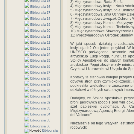
Bibliografia 15
3) Międzynarodowa Rada Zboża,
4) Międzynarodowy Instytut Nauk Admini
Bibliografia 16
5) Międzynarodowy Instytut dla Unifika
Bibliografia 17
6) Międzynarodowa Unia Ochrony Dzieł L
7) Międzynarodowy Związek Ochrony W
Bibliografia 18
8) Międzynarodowy Komitet Medycyny 
Bibliografia 19
9) Międzynarodowy Komitet Techniczny
Bibliografia 20
10) Międzynarodowe Stowarzyszenie L
11) Międzynarodowy Ośrodek Studiów dl
Bibliografia 21
Bibliografia 22
W jaki sposób działają przedstaw
instytucjach? Oto jeden przykład. W 
Bibliografia 23
UNESCO poświęcona ochronie zabyt
Bibliografia 24
arcybiskup Luigi Poggi, nuncjusz apo
Stolicy Apostolskiej do stałych kont
Bibliografia 25
arcybiskup Poggi złożył wizyty mini­st
Bibliografia 26
Czyrkowi i kierownikowi Urzędu do Sp
Bibliografia 27
Kon­takty te stanowiły kolejny przejaw
Bibliografia 28
obydwu stron, przy czym okoliczność, i
Bibliografia 29
podkreśliła wielostronne znaczenie p
udziałowi w różnych światowych im­pre
Bibliografia 30
Bibliografia 31
Dodajmy, że Stolica Apostolska przys
broni jądro­wych (podpis pod tym do
Bibliografia 32
szef papieskiej dyploma­cji, A. 
Bibliografia 33
Międzynarodową Agencją Energii Atom
Bibliografia 34
del Vaticano”.
Bibliografia 35
Niezależnie od tego Watykan jest str
Bibliografia 36
rodowych:
Bibliografia