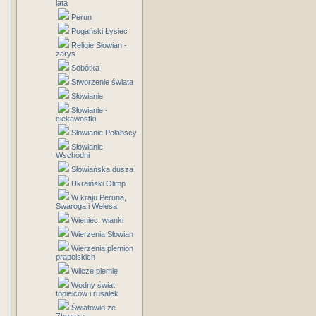
lata
Perun
Pogański Łysiec
Religie Słowian -
zarys
Sobótka
Stworzenie świata
Słowianie
Słowianie -
ciekawostki
Słowianie Połabscy
Słowianie
Wschodni
Słowiańska dusza
Ukraiński Olimp
W kraju Peruna,
Swaroga i Welesa
Wieniec, wianki
Wierzenia Słowian
Wierzenia plemion
prapolskich
Wilcze plemię
Wodny świat
topielców i rusałek
Światowid ze