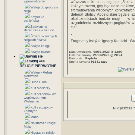
wprowadzenie
wówczas m.in. co następuje: „Stolica
każdym razem, gdy będzie to możliwe
Wstęp do geografii
sfor­mułowania wspólnych konkretnych
religii
delegat Stoli­cy Apostolskiej będzie 
Zatyczka
okolicznościach będzie mógł — w te
panieńska
uzgodnienia rozbieżnych poglądów w d
Zaświaty w
cje”.
literaturze i w sztuce
*
Śmierć w różnych
religiach świata
Fragmenty książki: Ignacy Krasicki - W
Święte księgi
Święte miasta
Data utworzenia:
08/03/2020 @ 22:00
Ostatnie zmiany:
25/06/2020 @ 20:24
Kategoria :
Papieże
=>>
Strona czytana
91841 razy
RELIGIE PIERWOTNE
Wstęp - Religie
pierwotne
Huna i Roa
Kult Macierzy
Kult przodków we
współczesnym
Wietnamie
Kult szczątków
Nikt jeszcze 
kostnych
Mana
Najstarsze religie
Malty
Najstasze religie