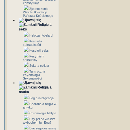
konstytucja
Zjednoczenie
Włoch i likwidacja
Państwa Kościelnego
Religie a
seks
Heloiza i Abelard
Kościół a
seksualność
Kościół i seks
Pesymizm
seksualny
Seks a celibat
Tantryczna
Psychologia
Seksualności
Religia a
nauka
Bóg a inteligencja
Choroba a religia w
antyku
Chronologia biblijna
Czy przed wielkim
wybuchem był Bóg?
Dlaczego jesteśmy