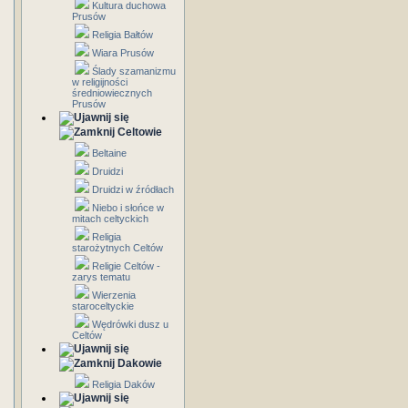
Kultura duchowa
Prusów
Religia Bałtów
Wiara Prusów
Ślady szamanizmu
w religijności
średniowiecznych
Prusów
Celtowie
Beltaine
Druidzi
Druidzi w źródłach
Niebo i słońce w
mitach celtyckich
Religia
starożytnych Celtów
Religie Celtów -
zarys tematu
Wierzenia
staroceltyckie
Wędrówki dusz u
Celtów
Dakowie
Religia Daków