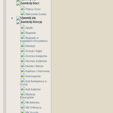
Goci
Polscy Goci
Wierzenia Gotów
Grecja
Apollo
Bogowie
Bogowie w
tragediach Eurypidesa
Dionizje
Grecja i Egipt
Grecka świątynia
Hermes Kylleński
Hestia i Westa
Kadmos i Harmonia
Kosmogonia
Kult Asklepiosa w
Grecji
Kult Kabirów
Misteria
Eleuzyjskie
Mit Adonisa
Mit Orfeusza
Mit Syzyfa