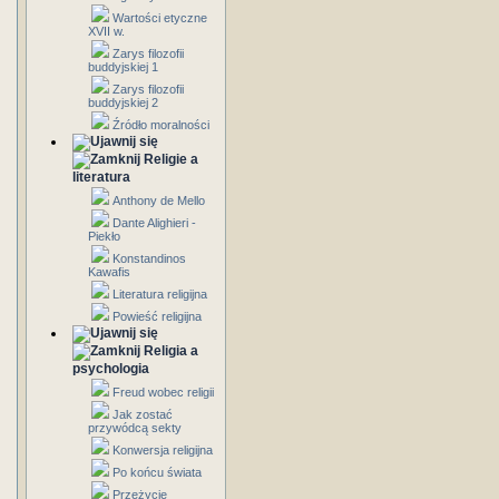
Wartości etyczne
XVII w.
Zarys filozofii
buddyjskiej 1
Zarys filozofii
buddyjskiej 2
Źródło moralności
Religie a
literatura
Anthony de Mello
Dante Alighieri -
Piekło
Konstandinos
Kawafis
Literatura religijna
Powieść religijna
Religia a
psychologia
Freud wobec religii
Jak zostać
przywódcą sekty
Konwersja religijna
Po końcu świata
Przeżycie