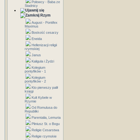
Połowcy - Baba ze
Stadnicy
Rzym
August - Pontifex
Maximus
Boskość cesarzy
Eneida
Hellenizacji religii
rzymskiej
Janus
Kaligula i Żydzi
Kolegium
pontyfików - 1
Kolegium
pontyfików - 2
Kto pierwszy palił
księgi
Kult Kybele w
Rzymie
Od Romulusa do
Republiki
Parentalia, Lemuria
Pliniusz St. o Bogu
Religie Cesarstwa
Religie rzymskie