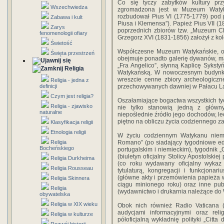
Co się tyczy zabytków kultury przy
Wszechwiedza
zgromadzona jest w Muzeum Watyka
rozbudował Pius VI (1775-1779) pod
Zabawa i kult
Piusa i Klemensa”). Papież Pius VII (1
Zarys
poprzednich zbiorów tzw. „Muzeum Chi
fenomenologii ofiary
Grzegorz XVI (1831-1856) założył z kol
Świetość
Współczesne Muzeum Watykańskie, obo
Święta przestrzeń
obejmuje po­nadto galerię dywanów, map
„Fra Angelico”, słyn­ną Kaplicę Sykst
Religia
Watykańską. W nowoczesnym budynk
wreszcie cenne zbiory archeologiczn
Religia - jedna z
definicji
przechowywanych dawniej w Pałacu La
Czym jest religia?
Oszałamiające bogactwa wszystkich tyc
Religia - zjawisko
nie tylko stanowią jedną z główn
naturalne
niepoślednie źródło jego docho­dów, le
piętno na obliczu życia codziennego 
Klasyfikacja religii
Etnologia religii
W życiu codziennym Watykanu niemał
Religia
Romano” (po­ siadający tygodniowe ed
Bocheńskiego
portugalskim i niemieckim), tygodnik „
(biuletyn oficjalny Stolicy Apostol­skie
Religia Durkheima
(co roku wydawany oficjalny wykaz di
Religia Rousseau
tytulaturą, kongregacji i funkcjonari
(główne akty i przemówienia papieża 
Religia Skinnera
ciągu minionego roku) oraz inne publ
Religia
(wydawnictwo i drukarnia należące do
obywatelska
Religia w XIX wieku
Obok nich również Radio Vaticana 
audycjami informacyjnymi oraz relig
Religia w kulturze
półoficjalną wy­kładnię polityki „Citt