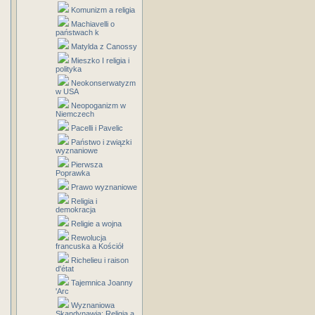
Komunizm a religia
Machiavelli o
państwach k
Matylda z Canossy
Mieszko I religia i
polityka
Neokonserwatyzm
w USA
Neopoganizm w
Niemczech
Pacelli i Pavelic
Państwo i związki
wyznaniowe
Pierwsza
Poprawka
Prawo wyznaniowe
Religia i
demokracja
Religie a wojna
Rewolucja
francuska a Kościół
Richelieu i raison
d'état
Tajemnica Joanny
'Arc
Wyznaniowa
Skandynawia: Religia a