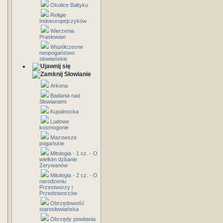
Okolice Bałtyku
Religie
Indoeuropejczyków
Wierzenia
Prasłowian
Współczesne
neopogaństwo
słowiańskie
Słowianie
Arkona
Badania nad
Słowianami
Kupalnocka
Ludowe
kosmogonie
Mazowsze
pogańskie
Mitologia - 1 cz. - O
wielkim dzbanie
Zerywanów
Mitologia - 2 cz. - O
narodzeniu
Przestworzy i
Przedstworzów
Obrzędowość
starosłowiańska
Obrzędy powitania