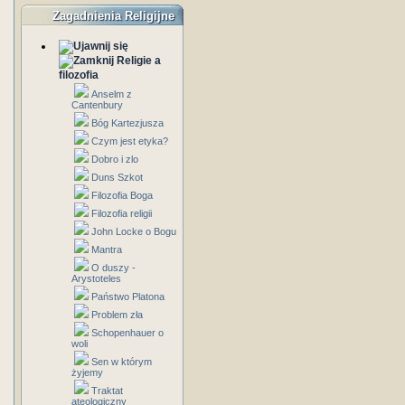
Zagadnienia Religijne
Religie a
filozofia
Anselm z
Cantenbury
Bóg Kartezjusza
Czym jest etyka?
Dobro i zlo
Duns Szkot
Filozofia Boga
Filozofia religii
John Locke o Bogu
Mantra
O duszy -
Arystoteles
Państwo Platona
Problem zła
Schopenhauer o
woli
Sen w którym
żyjemy
Traktat
ateologiczny