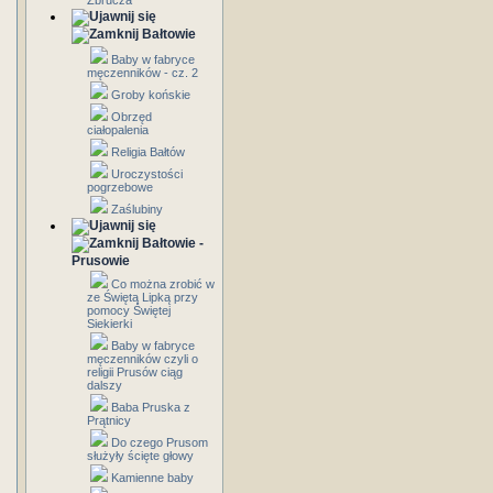
Zbrucza
Bałtowie
Baby w fabryce
męczenników - cz. 2
Groby końskie
Obrzęd
ciałopalenia
Religia Bałtów
Uroczystości
pogrzebowe
Zaślubiny
Bałtowie -
Prusowie
Co można zrobić w
ze Świętą Lipką przy
pomocy Świętej
Siekierki
Baby w fabryce
męczenników czyli o
religii Prusów ciąg
dalszy
Baba Pruska z
Prątnicy
Do czego Prusom
służyły ścięte głowy
Kamienne baby