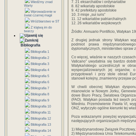
7. 21 eksarchatów i ordynariatów
Wiedźmy znad
Warty
8. 82 wikariaty apostolskie
9. 42 prefektury apostolskie
Wprowadzenie w
10. 3 misje „sui iuris”
świat czarnej magii
11. 12 wikariatów patriarchalnych
Wróżbiarstwo w ST
12. 26 wikariatów wojskowych
Z klątwą im do
twarzy
Źródło: Annuario Pontificio, Watykan 1
Z drugiej jednak strony Watykan wy
podmiot pra­wa międzynarodoweg
Bibliografia
dyplomatycznych, ministerstwo spraw z
Bibliografia 1
Co więcej, właśnie w naszych czasach, 
Bibliografia 2
Vaticano” uwydatnia się bardzo dobit
Bibliografia 3
Watykań­skiego uczestniczyli w obr
wyspecjalizowanych jej organów, 
Bibliografia 4
przygotowań i przy stole obrad Eur
Bibliografia 5
stanowił kolejny, znamienny przejaw pol
Bibliografia 6
W chwili obecnej Watykan dysponu
Bibliografia 7
mianowicie w Nowym Jorku, Genewie 
Bibliografia 8
dowe Biuro Pracy, Światowa Organizac
(FAO). Watykan posiada też swych pr
Bibliografia 9
Wiedniu. Przemówienie Pawła VI, wyg
Bibliografia 10
ONZ, wytyczyło ogól­ne kierunki tej właś
Bibliografia 11
Poza wskazany­mi powyżej wyspecjali
Bibliografia 12
następujących organizacjach międzyn
Bibliografia 13
1) Międzynarodowy Związek Pocztowy,
Bibliografia 14
2) Międzynarodowa Unia Telekomunika