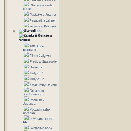
Obrzędowa rola
kobiet
Papieżyca Joanna
Pasqualina Lehner
Wdowy w Kościele
Religie a
sztuka
100 filmów
biblijnych
Film o świętym
Fresk w Staszowie
Gwiazda
Judyta - 1
Judyta - 2
Katakumby Rzymu
Ornament
średniowiecza
Pocałunek
Judasza
Początki sztuki
chrześci.
Powstanie teatru
FR
Symbolika barw