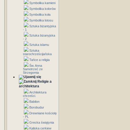
Symbolika kamieni
Symbolika kolorów
Symbolika koła
Symbolika lotosu
Sztuka bizantyjska
- 1
Sztuka bizanyjska
- 2
Sztuka islamu
Sztuka
starochrześcijańska
Tańce a religia
Św. Anna
Samotrzeć ze
Strzegomia
Religie a
architektura
Architektura
chrześci.
Babilon
Borobudur
Drewniane kościoły
- PL
Grecka świątynia
Kaliska cerkiew