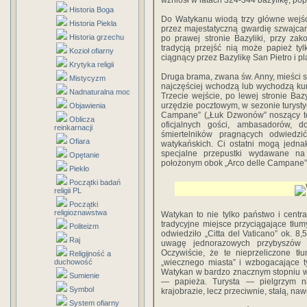
wzniósł w latach 324-344 bazylikę, popr
Historia Boga
Do Watykanu wiodą trzy główne wejśc
Historia Piekła
przez maje­statyczną gwardię szwajca
Historia grzechu
po prawej stronie Bazy­liki, przy z
tradycją przejść nią może papież ty
Kozioł ofiarny
ciągnący przez Bazylikę San Pietro i pla
Krytyka religii
Druga brama, zwana św. Anny, mieś­ci si
Mistycyzm
najczęściej wchodzą lub wychodzą kuri
Nadnaturalna moc
Trzecie wejście, po lewej stronie Bazy
urzędzie po­cztowym, w sezonie turysty
Objawienia
Campane” („Łuk Dzwonów” noszący też
Oblicza
oficjalnych gości, ambasadorów, d
reinkarnacji
śmiertelników pragnących odwiedzi
Ofiara
watykańskich. Ci ostatni mogą jedna
specjalne przepustki wydawane n
Opętanie
położonym obok „Arco delle Campane”, b
Piekło
Początki badań
religii PL
Początki
religioznawstwa
Watykan to nie tylko państwo i centra
tradycyjne miejsce przyciągające tłumy
Politeizm
odwiedziło „Citta del Vaticano” ok. 8,
Raj
uwagę jednorazowych przybyszów 
Oczywiście, że te nieprzeliczone t
Religijność a
duchowość
„wiecznego miasta” i wzbogacające 
Watykan w bardzo znacznym stopniu właś
Sumienie
— papieża. Turysta — pielgrzym n
Symbol
krajobrazie, lecz przeciwnie, stałą, na
System ofiarny