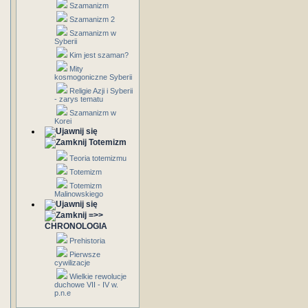
Szamanizm
Szamanizm 2
Szamanizm w
Syberii
Kim jest szaman?
Mity
kosmogoniczne Syberii
Religie Azji i Syberii
- zarys tematu
Szamanizm w
Korei
Totemizm
Teoria totemizmu
Totemizm
Totemizm
Malinowskiego
=>>
CHRONOLOGIA
Prehistoria
Pierwsze
cywilizacje
Wielkie rewolucje
duchowe VII - IV w.
p.n.e