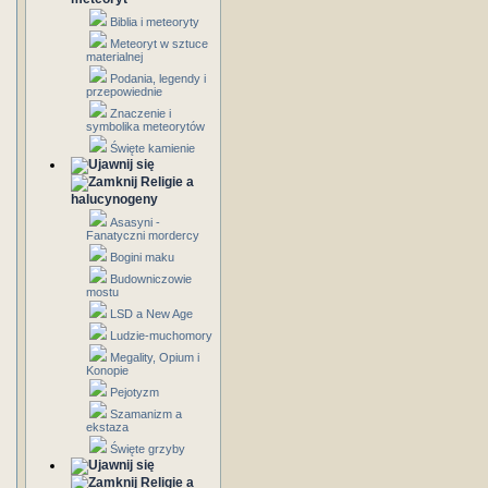
Biblia i meteoryty
Meteoryt w sztuce
materialnej
Podania, legendy i
przepowiednie
Znaczenie i
symbolika meteorytów
Święte kamienie
Religie a
halucynogeny
Asasyni -
Fanatyczni mordercy
Bogini maku
Budowniczowie
mostu
LSD a New Age
Ludzie-muchomory
Megality, Opium i
Konopie
Pejotyzm
Szamanizm a
ekstaza
Święte grzyby
Religie a