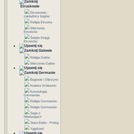
Etruskowie
Etruskowie -
zakładnicy bogów
Religia Etruska
Wierzenia
Etrusków
Święte Księgi
Etrusków
Galowie
Religia Galów
Wierzenia Galów
Germanie
Bogowie i Olbrzymi
Kodeks Królewski
Kosmologia
Germanów
Religia Germanów
Religie Germanów
Saga o
Nibelungach
Stara Edda - Prolog
Yggdrasil