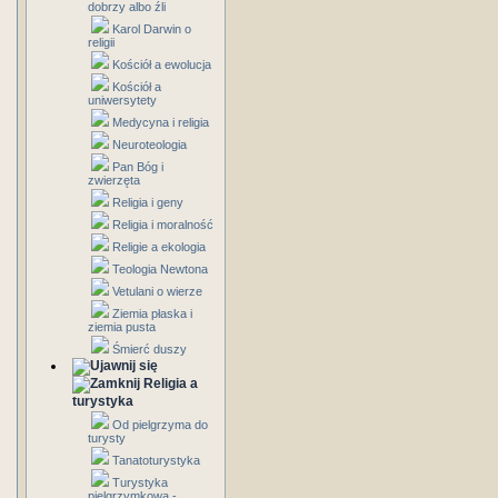
dobrzy albo źli
Karol Darwin o
religii
Kościół a ewolucja
Kościół a
uniwersytety
Medycyna i religia
Neuroteologia
Pan Bóg i
zwierzęta
Religia i geny
Religia i moralność
Religie a ekologia
Teologia Newtona
Vetulani o wierze
Ziemia płaska i
ziemia pusta
Śmierć duszy
Religia a
turystyka
Od pielgrzyma do
turysty
Tanatoturystyka
Turystyka
pielgrzymkowa -