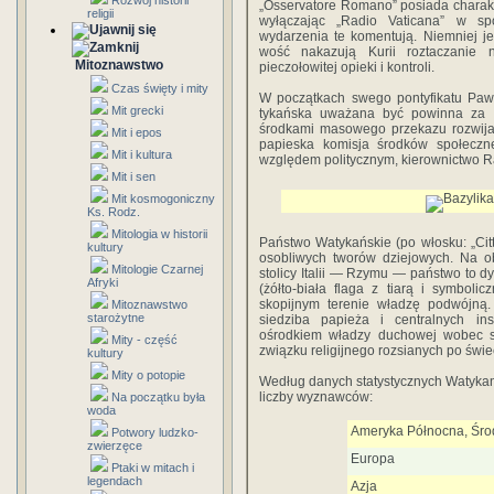
Rozwój historii
„Osservatore Romano” posiada charakter
religii
wyłączając „Radio Vaticana” w sp
wydarzenia te komentują. Niemniej je
wość nakazują Kurii roztaczanie n
Mitoznawstwo
pieczołowitej opie­ki i kontroli.
Czas święty i mity
W początkach swego pontyfikatu Pa­w
Mit grecki
tykańska uważana być powinna za „
środkami maso­wego przekazu rozwija
Mit i epos
papieska komisja środków społecz
Mit i kultura
względem politycznym, kierownictwo Ra
Mit i sen
Mit kosmogoniczny
Ks. Rodz.
Mitologia w historii
Państwo Watykańskie (po włosku: „Citt
kultury
osobliwych tworów dziejowych. Na o
Mitologie Czarnej
stolicy Italii — Rzymu — państwo to dy
Afryki
(żółto-biała flaga z tiarą i symboli
skopijnym terenie władzę podwójną. 
Mitoznawstwo
starożytne
siedziba papieża i centralnych inst
ośrodkiem władzy duchowej wobec sz
Mity - część
związku religijnego rozsianych po świe
kultury
Mity o potopie
Według danych statystycznych Watykanu 
liczby wyznawców:
Na początku była
woda
Ameryka Północna, Śro
Potwory ludzko-
zwierzęce
Europa
Ptaki w mitach i
legendach
Azja