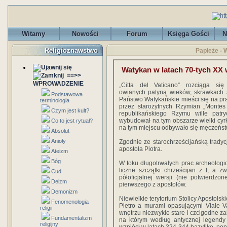
Witamy
Nowości
Forum
Księga Gości
N
Religioznawstwo
Papieże - 
Watykan w latach 70-tych XX 
==>>
WPROWADZENIE
„Citta del Vaticano” rozciąga się
owianych patyną wieków, skrawkach
Podstawowa
Państwo Watykańskie mieści się na p
terminologia
przez starożytnych Rzymian „Montes 
Czym jest kult?
republikańskiego Rzymu wille patr
wybudował na tym obszarze wielki cyrk
Co to jest rytuał?
na tym miejscu odby­wało się męczeńst
Absolut
Anioły
Zgodnie ze starochrześcijańską trady
apostoła Pio­tra.
Ateizm
Bóg
W toku długotrwałych prac archeologi
li­czne szczątki chrześcijan z I, a 
Cud
półoficjalnej wersji (nie potwierdzo
Deizm
pierwszego z apostołów.
Demonizm
Niewielkie te­rytorium Stolicy Apostol
Fenomenologia
Pietro a murami opasującymi Viale Va
religii
wnętrzu niezwykle stare i czcigod­ne z
Fundamentalizm
na którym według antycznej legendy 
religijny