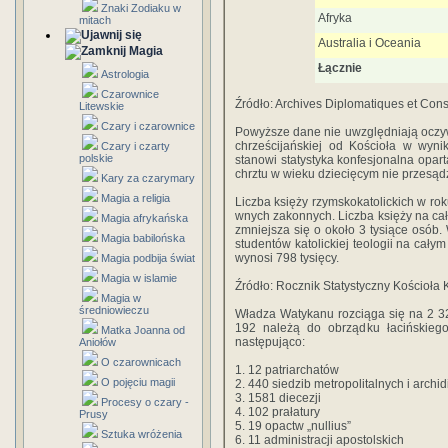
Znaki Zodiaku w
Afryka
mitach
Australia i Oceania
Magia
Łącznie
Astrologia
Czarownice
Źródło: Archives Diplomatiques et Cons
Litewskie
Czary i czarownice
Powyższe dane nie uwzględniają oczy
chrześcijań­skiej od Kościoła w wyn
Czary i czarty
polskie
stanowi statystyka konfesjonalna opart
chrztu w wieku dziecięcym nie przesąd
Kary za czarymary
Magia a religia
Liczba księży rzymskokatolickich w rok
wnych zakonnych. Liczba księży na cał
Magia afrykańska
zmniej­sza się o około 3 tysiące osó
Magia babilońska
studentów katoli­ckiej teologii na cał
wynosi 798 tysięcy.
Magia podbija świat
Magia w islamie
Źródło: Rocznik Statystyczny Kościoła 
Magia w
średniowieczu
Władza Watykanu rozciąga się na 2 32
192 należą do obrządku łacińskieg
Matka Joanna od
następująco:
Aniołów
O czarownicach
1. 12 patriarchatów
O pojęciu magii
2. 440 siedzib metropolitalnych i archid
3. 1581 diecezji
Procesy o czary -
4. 102 prałatury
Prusy
5. 19 opactw „nullius”
Sztuka wróżenia
6. 11 administracji apostolskich