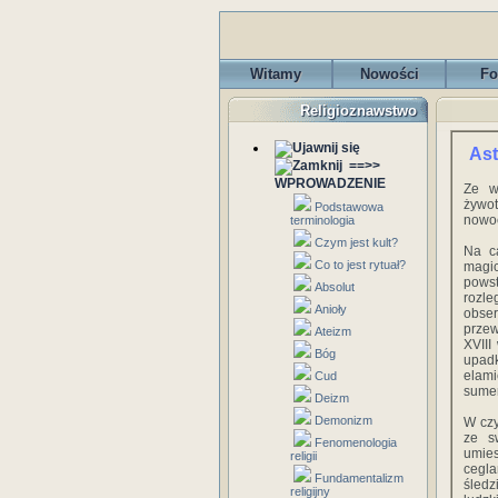
Witamy
Nowości
Fo
Religioznawstwo
Ast
==>>
WPROWADZENIE
Ze w
żywot
Podstawowa
nowoc
terminologia
Czym jest kult?
Na ca
Co to jest rytuał?
magic
powst
Absolut
rozle
Anioły
obse
przew
Ateizm
XVIII
Bóg
upadk
elami
Cud
sumer
Deizm
Demonizm
W czy
ze s
Fenomenologia
umie
religii
cegla
Fundamentalizm
śledz
religijny