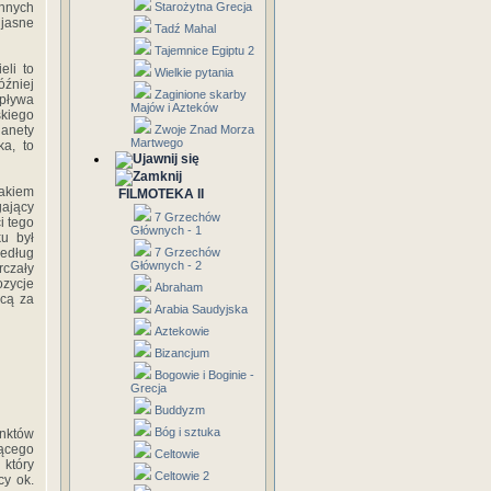
ennych
Starożytna Grecja
jasne
Tadź Mahal
Tajemnice Egiptu 2
eli to
Wielkie pytania
źniej
Zaginione skarby
 pływa
Majów i Azteków
skiego
lanety
Zwoje Znad Morza
Martwego
a, to
iakiem
FILMOTEKA II
gający
7 Grzechów
i tego
Głównych - 1
u był
według
7 Grzechów
Głównych - 2
rczały
ozycje
Abraham
ocą za
Arabia Saudyjska
Aztekowie
Bizancjum
Bogowie i Boginie -
Grecja
Buddyzm
Bóg i sztuka
unktów
jącego
Celtowie
który
Celtowie 2
cy ok.