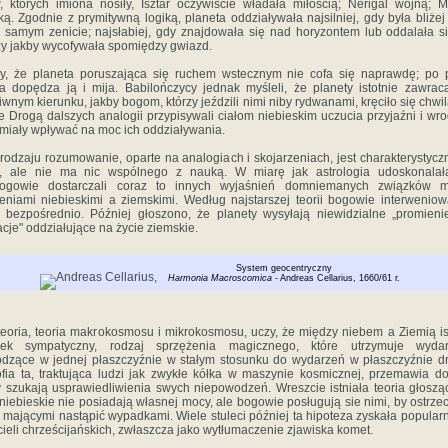
, których imiona nosiły, Isztar oczywiście władała miłością; Nerigal wojną; 
yką. Zgodnie z prymitywną logiką, planeta oddziaływała najsilniej, gdy była bliżej
 samym zenicie; najsłabiej, gdy znajdowała się nad horyzontem lub oddalała si
y jakby wycofywała spomiędzy gwiazd.
, że planeta poruszająca się ruchem wstecznym nie cofa się naprawdę; po 
a dopędza ją i mija. Babilończycy jednak myśleli, że planety istotnie zawra
iwnym kierunku, jakby bogom, którzy jeździli nimi niby rydwanami, kręciło się chwi
e Drogą dalszych analogii przypisywali ciałom niebieskim uczucia przyjaźni i wro
 miały wpływać na moc ich oddziaływania.
rodzaju rozumowanie, oparte na analogiach i skojarzeniach, jest charakterystycz
i, ale nie ma nic wspólnego z nauką. W miarę jak astrologia udoskonalała
ologowie dostarczali coraz to innych wyjaśnień domniemanych związków m
eniami niebieskimi a ziemskimi. Według najstarszej teorii bogowie interweniow
 bezpośrednio. Później głoszono, że planety wysyłają niewidzialne „promieni
acje" oddziałujące na życie ziemskie.
System geocentryczny
Harmonia Macroscomica
- Andreas Cellarius, 1660/61 r.
teoria, teoria makrokosmosu i mikrokosmosu, uczy, że między niebem a Ziemią is
zek sympatyczny, rodzaj sprzężenia magicznego, które utrzymuje wydar
dzące w jednej płaszczyźnie w stałym stosunku do wydarzeń w płaszczyźnie dr
ofia ta, traktująca ludzi jak zwykłe kółka w maszynie kosmicznej, przemawia do
y szukają usprawiedliwienia swych niepowodzeń. Wreszcie istniała teoria głoszą
 niebieskie nie posiadają własnej mocy, ale bogowie posługują sie nimi, by ostrzec
 mającymi nastąpić wypadkami. Wiele stuleci później ta hipoteza zyskała popular
cieli chrześcijańskich, zwłaszcza jako wytłumaczenie zjawiska komet.