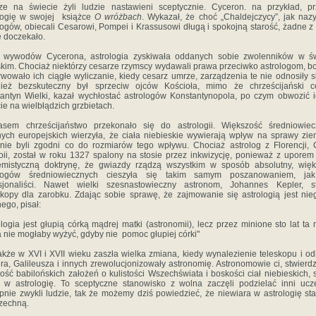
e na świecie żyli ludzie nastawieni sceptycznie. Cyceron. na przykład, pr
logię w swojej książce
O wróżbach
. Wykazał, że choć „Chaldejczycy”, jak na
logów, obiecali Cesarowi, Pompei i Krassusowi długą i spokojną starość, żadne z 
ie doczekało.
 wywodów Cycerona, astrologia zyskiwała oddanych sobie zwolenników w św
kim. Chociaż niektórzy cesarze rzymscy wydawali prawa przeciwko astrologom, 
wowało ich ciągłe wyliczanie, kiedy cesarz umrze, zarządzenia te nie odnosiły s
ież bezskuteczny był sprzeciw ojców Kościoła, mimo że chrześcijański ce
antyn Wielki, kazał wychłostać astrologów Konstantynopola, po czym obwozić 
ie na wielbłądzich grzbietach.
asem chrześcijaństwo przekonało się do astrologii. Większość średniowiec
ych europejskich wierzyła, że ciała niebieskie wywierają wpływ na sprawy zie
 nie byli zgodni co do rozmiarów tego wpływu. Chociaż astrolog z Florencji,
oii, został w roku 1327 spalony na stosie przez inkwizycję, ponieważ z uporem 
emistyczną doktrynę, że gwiazdy rządzą wszystkim w sposób absolutny, wię
ologów średniowiecznych cieszyła się takim samym poszanowaniem, jak
esjonaliści. Nawet wielki szesnastowieczny astronom, Johannes Kepler, st
kopy dla zarobku. Zdając sobie sprawę, że zajmowanie się astrologią jest ni
ego, pisał:
ologia jest głupią córką mądrej matki (astronomii), lecz przez minione sto lat ta
 nie mogłaby wyżyć, gdyby nie pomoc głupiej córki"
kże w XVI i XVII wieku zaszła wielka zmiana, kiedy wynalezienie teleskopu i od
ra, Galileusza i innych zrewolucjonizowały astronomię. Astronomowie ci, stwierd
ość babilońskich założeń o kulistości Wszechświata i boskości ciał niebieskich, st
 w astrologię. To sceptyczne stanowisko z wolna zaczęli podzielać inni ucz
pnie zwykli ludzie, tak że możemy dziś powiedzieć, że niewiara w astrologię sta
zechną.