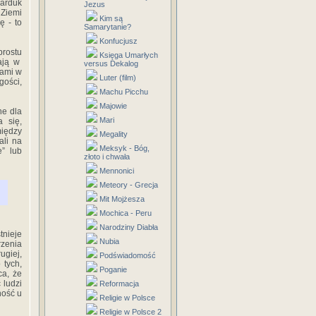
Marduk
Jezus
 Ziemi
Kim są
ę - to
Samarytanie?
Konfucjusz
prostu
Księga Umarłych
cają w
versus Dekalog
lami w
Luter (film)
gości,
Machu Picchu
Majowie
ne dla
Mari
 się,
iędzy
Megality
ali na
Meksyk - Bóg,
e” lub
złoto i chwała
Mennonici
Meteory - Grecja
Mit Mojżesza
Mochica - Peru
Narodziny Diabła
tnieje
Nubia
zenia
ugiej,
Podświadomość
 tych,
Poganie
ca, że
 ludzi
Reformacja
ność u
Religie w Polsce
Religie w Polsce 2