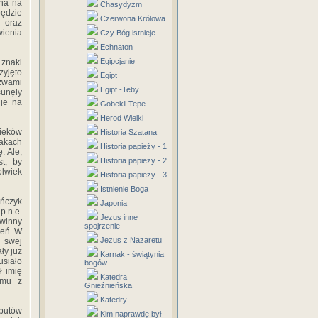
ana na
Chasydyzm
będzie
Czerwona Królowa
 oraz
wienia
Czy Bóg istnieje
Echnaton
Egipcjanie
 znaki
zyjęto
Egipt
zwami
Egipt -Teby
sunęły
uje na
Gobekli Tepe
Herod Wielki
ieków
Historia Szatana
akach
Historia papieży - 1
. Ale,
Historia papieży - 2
t, by
lwiek
Historia papieży - 3
Istnienie Boga
ończyk
Japonia
p.n.e.
Jezus inne
owinny
spojrzenie
zeń. W
Jezus z Nazaretu
 swej
ły już
Karnak - świątynia
usiało
bogów
ł imię
Katedra
emu z
Gnieźnieńska
Katedry
ybutów
Kim naprawdę był