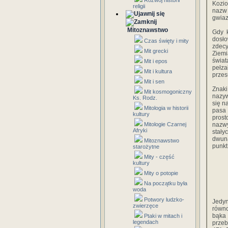
Rozwój historii
Kozio
religii
nazw
gwiaz
Mitoznawstwo
Gdy k
dosł
Czas święty i mity
zdecy
Mit grecki
Ziemi
świat
Mit i epos
pełz
Mit i kultura
przes
Mit i sen
Znaki
Mit kosmogoniczny
nazyw
Ks. Rodz.
się n
Mitologia w historii
pasa
kultury
prost
Mitologie Czarnej
nazwy
Afryki
stały
dwuna
Mitoznawstwo
punkt
starożytne
Mity - część
kultury
Mity o potopie
Na początku była
woda
Potwory ludzko-
Jedyn
zwierzęce
równo
bąka
Ptaki w mitach i
legendach
przeb