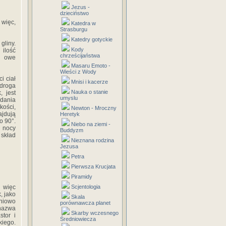
Jezus -
dzieciństwo
 więc,
Katedra w
Strasburgu
Katedry gotyckie
gliny.
Kody
ilość
chrześcijaństwa
ją owe
Masaru Emoto -
Wieści z Wody
i ciał
Mnisi i kacerze
 droga
Nauka o stanie
, jest
umyslu
adania
kości,
Newton - Mroczny
ajdują
Heretyk
o 90°.
Niebo na ziemi -
 nocy
Buddyzm
 skład
Nieznana rodzina
Jezusa
Petra
Pierwsza Krucjata
Piramidy
 więc
Scjentologia
k, jako
Skala
pniowo
porównawcza planet
nazwa
Skarby wczesnego
tor i
Średniowiecza
kiego.