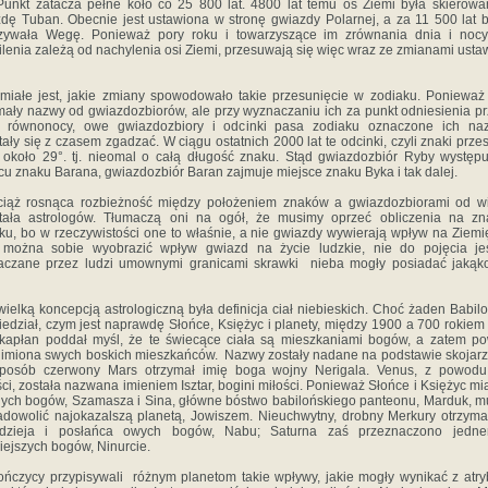
Punkt zatacza pełne koło co 25 800 lat. 4800 lat temu oś Ziemi była skierow
dę Tuban. Obecnie jest ustawiona w stronę gwiazdy Polarnej, a za 11 500 lat 
zywała Wegę. Ponieważ pory roku i towarzyszące im zrównania dnia i nocy
ilenia zależą od nachylenia osi Ziemi, przesuwają się więc wraz ze zmianami usta
miałe jest, jakie zmiany spowodowało takie przesunięcie w zodiaku. Ponieważ
mały nazwy od gwiazdozbiorów, ale przy wyznaczaniu ich za punkt odniesienia pr
s równonocy, owe gwiazdozbiory i odcinki pasa zodiaku oznaczone ich na
tały się z czasem zgadzać. W ciągu ostatnich 2000 lat te odcinki, czyli znaki prze
 około 29°. tj. nieomal o całą długość znaku. Stąd gwiazdozbiór Ryby występ
cu znaku Barana, gwiazdozbiór Baran zajmuje miejsce znaku Byka i tak dalej.
ciąż rosnąca rozbieżność między położeniem znaków a gwiazdozbiorami od w
otała astrologów. Tłumaczą oni na ogół, że musimy oprzeć obliczenia na zn
ku, bo w rzeczywistości one to właśnie, a nie gwiazdy wywierają wpływ na Ziemię
 można sobie wyobrazić wpływ gwiazd na życie ludzkie, nie do pojęcia jes
aczane przez ludzi umownymi granicami skrawki nieba mogły posiadać jakąko
wielką koncepcją astrologiczną była definicja ciał niebieskich. Choć żaden Babil
iedział, czym jest naprawdę Słońce, Księżyc i planety, między 1900 a 700 rokiem 
 kapłan poddał myśl, że te świecące ciała są mieszkaniami bogów, a zatem p
 imiona swych boskich mieszkańców. Nazwy zostały nadane na podstawie skojar
sposób czerwony Mars otrzymał imię boga wojny Nerigala. Venus, z powodu
ści, została nazwana imieniem Isztar, bogini miłości. Ponieważ Słońce i Księżyc mia
ych bogów, Szamasza i Sina, główne bóstwo babilońskiego panteonu, Marduk, m
adowolić najokazalszą planetą, Jowiszem. Nieuchwytny, drobny Merkury otrzyma
odzieja i posłańca owych bogów, Nabu; Saturna zaś przeznaczono jedn
ejszych bogów, Ninurcie.
ończycy przypisywali różnym planetom takie wpływy, jakie mogły wynikać z atr