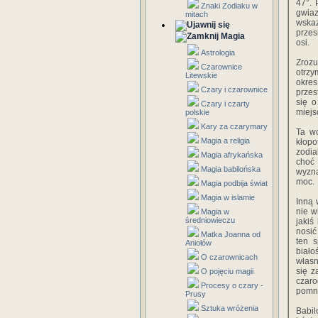
47°. 
Znaki Zodiaku w
gwiaz
mitach
wska
przes
Magia
osi.
Astrologia
Zrozu
Czarownice
otrzy
Litewskie
okre
Czary i czarownice
przes
się o
Czary i czarty
miejs
polskie
Kary za czarymary
Ta w
Magia a religia
kłop
zodia
Magia afrykańska
choć
Magia babilońska
wyzn
moc.
Magia podbija świat
Magia w islamie
Inną 
nie w
Magia w
średniowieczu
jakiś
nosić
Matka Joanna od
ten 
Aniołów
biało
O czarownicach
własn
się z
O pojęciu magii
czar
Procesy o czary -
pomni
Prusy
Sztuka wróżenia
Babil