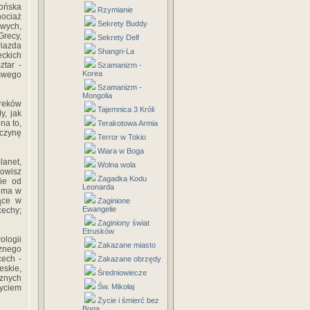
ońska
Rzymianie
hociaż
Sekrety Buddy
wych,
Grecy,
Sekrety Delf
iazda
Shangri-La
ckich
tar -
Szamanizm -
Korea
 swego
Szamanizm -
Mongolia
Greków
Tajemnica 3 Króli
y, jak
na to,
Terakotowa Armia
yczynę
Terror w Tokio
Wiara w Boga
lanet,
Wolna wola
owisz
Zagadka Kodu
ie od
Leonarda
a ma w
ące w
Zaginione
Ewangelie
cechy;
Zaginiony świat
Etrusków
logii
Zakazane miasto
cznego
cech -
Zakazane obrzędy
eskie,
Średniowiecze
cznych
Św. Mikołaj
yciem
Życie i śmierć bez
Boga