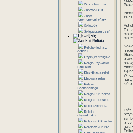
Księż
Wszechwiedza
Potęż
Zabawa i kult
Biedn
Zarys
że na
fenomenologii ofiary
Astro
Świetość
Za p
Święta przestrzeń
mater
mater
Religia
Nowoc
Religia - jedna z
niebi
definicji
Słoń
Czym jest religia?
prawd
nazwy
Religia - zjawisko
naturalne
Aldeb
się b
Klasyfikacja religii
W cz
Etnologia religii
nastę
które
Religia
Bocheńskiego
Religia Durkheima
Religia Rousseau
Religia Skinnera
Otóż
Religia
przyp
obywatelska
symbo
Religia w XIX wieku
otrz
gwia
Religia w kulturze
Pollu