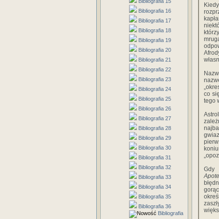
Bibliografia 15
Kied
Bibliografia 16
rozpr
kapł
Bibliografia 17
niekt
Bibliografia 18
któr
mrug
Bibliografia 19
odpo
Bibliografia 20
Afrod
własn
Bibliografia 21
Bibliografia 22
Nazw
Bibliografia 23
naz
„okre
Bibliografia 24
co si
Bibliografia 25
tego 
Bibliografia 26
Astro
Bibliografia 27
zale
najb
Bibliografia 28
gwiaz
Bibliografia 29
pier
Bibliografia 30
koniu
„opoz
Bibliografia 31
Bibliografia 32
Gdy 
Apote
Bibliografia 33
błędn
Bibliografia 34
gorąc
okreś
Bibliografia 35
zasz
Bibliografia 36
więks
Bibliografia