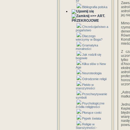
37
Zawsz
astro
Bibliografia polska
astro
jej n
=>> ART.
PRZEKROJOWE
Mimo
Chrześcijaństwo a
rzyms
pogaństwo
dener
Równ
Dlaczego
Konst
wierzymy w Boga?
mieśc
Gramatyka
moralności
Z cz
Jak rodzili się
uczon
bogowie
tylko
d'Asc
Kilka słów o New
Age
ekstr
astr
Neuroteologia
prof
Odrodzenie religii
horos
uczon
Piekło w
starożytności
„Astr
Przechwytywanie
matka
symboli
Psychologiczne
Jedna
źródła religijności
Keple
błędn
Płonące rzeki
wiarę
Pępek świata
nastę
Religie w
pows
Starożytności -