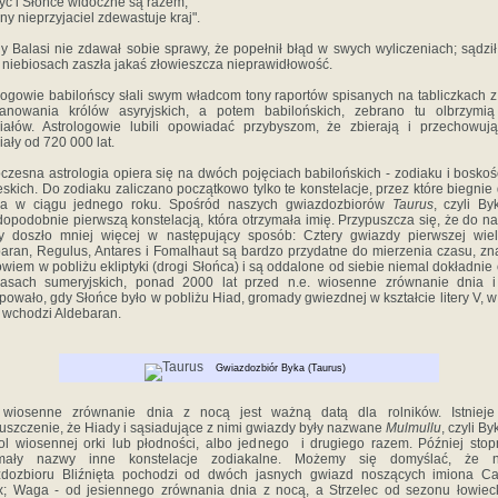
yc i Słońce widoczne są razem,
ny nieprzyjaciel zdewastuje kraj".
y Balasi nie zdawał sobie sprawy, że popełnił błąd w swych wyliczeniach; sądził
 niebiosach zaszła jakaś złowieszcza nieprawidłowość.
logowie babilońscy słali swym władcom tony raportów spisanych na tabliczkach z 
anowania królów asyryjskich, a potem babilońskich, zebrano tu olbrzymią 
iałów. Astrologowie lubili opowiadać przybyszom, że zbierają i przechowu
iały od 720 000 lat.
zesna astrologia opiera się na dwóch pojęciach babilońskich - zodiaku i boskośc
eskich. Do zodiaku zaliczano początkowo tylko te konstelacje, przez które biegnie
ca w ciągu jednego roku. Spośród naszych gwiazdozbiorów
Taurus
, czyli Byk
opodobnie pierwszą konstelacją, która otrzymała imię. Przypuszcza się, że do n
 doszło mniej więcej w następujący sposób: Cztery gwiazdy pierwszej wiel
aran, Regulus, Antares i Fomalhaut są bardzo przydatne do mierzenia czasu, zn
owiem w pobliżu ekliptyki (drogi Słońca) i są oddalone od siebie niemal dokładnie 
asach sumeryjskich, ponad 2000 lat przed n.e. wiosenne zrównanie dnia i
powało, gdy Słońce było w pobliżu Hiad, gromady gwiezdnej w kształcie litery V, w
j wchodzi Aldebaran.
Gwiazdozbiór Byka (Taurus)
 wiosenne zrównanie dnia z nocą jest ważną datą dla rolników. Istnieje
uszczenie, że Hiady i sąsiadujące z nimi gwiazdy były nazwane
Mulmullu
, czyli By
l wiosennej orki lub płodności, albo jednego i drugiego razem. Później sto
ymały nazwy inne konstelacje zodiakalne. Możemy się domyślać, że 
zdozbioru Bliźnięta pochodzi od dwóch jasnych gwiazd noszących imiona Cas
x; Waga - od jesiennego zrównania dnia z nocą, a Strzelec od sezonu łowiec