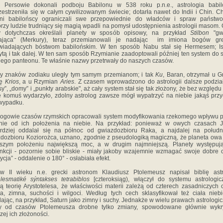
y Persowie dokonali podboju Babilonu w 538 roku p.n.e., astrologia babil
zestrzeniła się w całym cywilizowanym świecie; dotarła nawet do Indii i Chin. C
ani babilońscy ograniczali swe przepowiednie do władców i spraw państwo
órzy ludzie trudniący się magią wpadli na pomysł udostępnienia astrologii masom. 
zy dotychczas określali planety w sposób opisowy, na przykład
Stilbon
"gw
ająca" (Merkury), teraz przemianowali je nadając im imiona bogów gre
wiadających bóstwom babilońskim. W ten sposób Nabu stał się Hermesem; Isz
ytą i tak dalej. W ten sam sposób Rzymianie zaadoptowali później ten system do
ego panteonu. Te właśnie nazwy przetrwały do naszych czasów.
y znaków zodiaku uległy tym samym przemianom; i tak
Ku
, Baran, otrzymał u 
wę
Krios
, a u Rzymian
Aries
. Z czasem wprowadzono do astrologii dalsze podział
sy”, „domy” i „punkty arabskie", aż cały system stał się tak złożony, że bez względu 
ę komuś wydarzyło, zdolny astrolog zawsze mógł wypatrzyć na niebie jakąś prz
wypadku.
logowie czasów rzymskich opracowali system modyfikowania rzekomego wpływu p
żnie od ich położenia na niebie. Na przykład: ponieważ w owych czasach J
ardziej oddalał się na północ od gwiazdozbioru Raka, a najdalej na połudn
dozbioru Koziorożca, uznano, zgodnie z pseudologiką magiczną, że planeta ow
wszym położeniu największą moc, a w drugim najmniejszą. Planety występuj
nkcji - pozornie sobie bliskie - miały jakoby wzajemnie wzmagać swoje dobre 
ycja” - oddalenie o 180° - osłabiała efekt.
w II wieku n.e. grecki astronom Klaudiusz Ptolemeusz napisał biblię astro
lesmatiké sýntakses tetrabiblos
[czteroksiąg), włączył do systemu astrologi
ą teorię Arystotelesa, że właściwości materii zależą od czterech zasadniczych 
a, zimna, suchości i wilgoci. Według tych cech sklasyfikował też ciała niebi
lając, na przykład, Saturn jako zimny i suchy. Jednakże w wielu prawach astrologi
ły od czasów Ptolemeusza drobne tylko zmiany, spowodowane głównie wykr
zej ich złożoności.