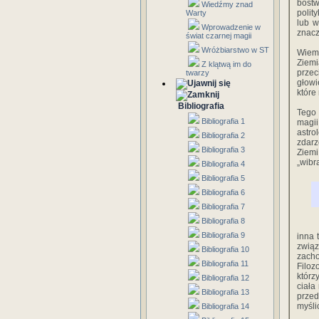
bóstw
Wiedźmy znad
polit
Warty
lub w
Wprowadzenie w
znacz
świat czarnej magii
Wróżbiarstwo w ST
Wiemy
Ziemi
Z klątwą im do
przec
twarzy
głowi
które
Bibliografia
Tego 
Bibliografia 1
magi
astr
Bibliografia 2
zdarz
Bibliografia 3
Ziemi
„wibr
Bibliografia 4
Bibliografia 5
Bibliografia 6
Bibliografia 7
Bibliografia 8
Bibliografia 9
inna 
zwią
Bibliografia 10
zacho
Bibliografia 11
Filoz
którz
Bibliografia 12
ciała
Bibliografia 13
przed
myśli
Bibliografia 14