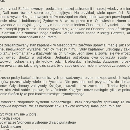
ich.
płani znad Eufratu stworzyli podwaliny naszej astronomii i naszej wiedzy o mie
, Dali nam również sporo pojęć religijnych. Na przykład, wiele opowieści S
amentu wywodzi się z dawnych mitów mezopotamskich, adaptowanych prawdopod
resie niewoli babilońskiej Żydów w VI wieku przed n.e. Opowieść o Noem zo
yczona z sumeryjskiej legendy o bohaterze imieniem Ziusudra, który uciekł łodzi
ie zatopili jego miasto. Jonasz wywodzi się zapewne od Oannesa, babilońskieg
 a Samson od Szamasza boga Słońca. Wieża Babel znana z księgi
Genesis
, X
opodobnie babilońskim zigguratem.
e zorganizowany stan kapłański w Mezopotamii zarówno uprawiał magię, jak i pr
ijne, nieświadom wyraźnej różnicy między nimi. Tytuły kapłanów: „rzucający zakl
bita", „nekromanta” - wskazywały na ich funkcje. Jedni specjalizowali się we wróż
oby owiec, drudzy w astrologii. Jednakże astrologia owa dotyczyła ściśle 
wowych, odnosiła się do królów, rodzin królewskich i królestw. Stawianie horo
m prywatnym, jak to się dziś czyni, było zapewne pomysłem jakiegoś żyjącego p
.
czesne próby badań astronomicznych prowadzonych przez mezopotamskich kapł
logów pozostawiały wiele do życzenia. Nie posiadali oni przyrządów do dokł
rów. Gdy chmury zakrywały Księżyc, uważali to za zaćmienie. Trzeba było 
w, nim zdali sobie sprawę, że zaćmienie Księżyca może nastąpić tylko w poło
enie Słońca tylko pod koniec miesiąca synodycznego.
stateczna znajomość systemu słonecznego i brak przyrządów sprawiały, że ka
logowie napotykali wciąż niespodzianki. I tak oto astrolog Balasi ponuro pisał:
życ widziany nie w porę,
y będą skąpe.
yc wraz ze Słońcem występuje dnia dwunastego
 kiedy indziej