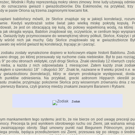
rożec, Wodnik i Ryby reprezentują mokry okres zimowy. Inne ludy używają odmi
 do oznaczania gwiazd i gwiazdozbiorów. Dla Eskimosów, na przykład, trzy 
dy w pasie Oriona są trzema zaginionymi łowcami fok.
apłani babilońscy mówili, że Słońce znajduje się w jakiejś konstelacji, rozumi
ownie. Kiedyś wyobrażali sobie świat jako wielką miskę pokrytą kopułą. Pó
dowali, że jest on obracającą się kulą, do połowy wypełnioną wodą, na której
a jak okrągła wyspa, Babilon znajdował się, oczywiście, w centrum tego wyspiar
a. Gwiazdy były przymocowane do wewnętrznej strony półkuli, Słońce, Księżyc i p
ały wśród nich jak muchy. Gdy Słońce znajdowało się w gwiazdozbiorze Byk
uwało się wśród gwiazd tej konstelacji, trącając je i parząc.
 zodiaku zostały wynalezione dopiero w końcowym etapie historii Babilonu. Zod
ano drogę, po której przesuwały się ruchome ciała niebieskie. Był to pas rozcią
a 9° po obu stronach ekliptyki, czyli drogi Słońca. Znaki określały 12 równych częśc
 nieba, a każda z nich odpowiadała 1 miesiącowi. Zatem każdy znak zodiak
okątem o szerokości 18° i długości 30°. Znaki te, nazwane w II wieku przed n.e. 
 gwiazdozbioru (konstelacji), który w danym prostokącie występował, dosta
ch punktów odniesienia. Na przykład, grecki astronom Hipparch określił p
stu znaków, przyjmując położenie Słońca przy wiosennym zrównaniu dnia z n
 pierwszy Barana, czyli granicę miedzy znakami zwanymi Baranem i Rybami.
Zodiak
ym mankamentem tego systemu jest to, że nie bierze on pod uwagę precesji p
nocy. Precesja ta jest wynikiem obrotowego ruchu osi Ziemi, jak wahania wiru
 zwalniającego obroty. Stąd umowny punkt nad Biegunem Północnym, przez 
iega prosta, będąca przedłużeniem osi Ziemi, przesuwa się po okręgu o średni