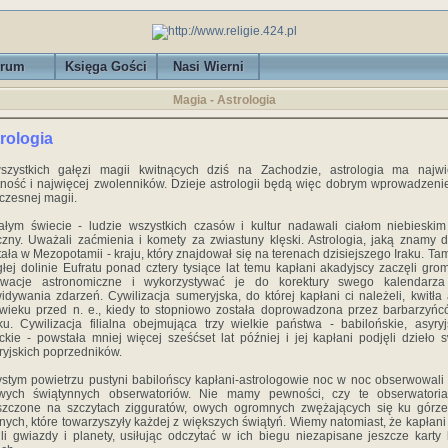
rum
Księga Gości
Nasi Wierni
Magia - Astrologia
rologia
szystkich gałęzi magii kwitnących dziś na Zachodzie, astrologia ma najwi
ność i najwięcej zwolenników. Dzieje astrologii będą więc dobrym wprowadzen
zesnej magii.
łym świecie - ludzie wszystkich czasów i kultur nadawali ciałom niebieski
zny. Uważali zaćmienia i komety za zwiastuny klęski. Astrologia, jaką znamy dz
ała w Mezopotamii - kraju, który znajdował się na terenach dzisiejszego Iraku. Tam
głej dolinie Eufratu ponad cztery tysiące lat temu kapłani akadyjscy zaczęli gro
rwacje astronomiczne i wykorzystywać je do korektury swego kalendarza
idywania zdarzeń. Cywilizacja sumeryjska, do której kapłani ci należeli, kwitła
 wieku przed n. e., kiedy to stopniowo została doprowadzona przez barbarzyń
u. Cywilizacja filialna obejmująca trzy wielkie państwa - babilońskie, asyryj
ckie - powstała mniej więcej sześćset lat później i jej kapłani podjęli dzieło 
yjskich poprzedników.
stym powietrzu pustyni babilońscy kapłani-astrologowie noc w noc obserwowali
wych świątynnych obserwatoriów. Nie mamy pewności, czy te obserwatoria
szczone na szczytach zigguratów, owych ogromnych zwężających się ku górze
nych, które towarzyszyły każdej z większych świątyń. Wiemy natomiast, że kapłani 
ili gwiazdy i planety, usiłując odczytać w ich biegu niezapisane jeszcze karty