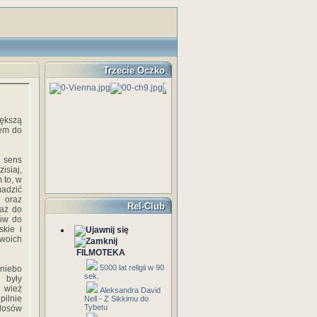
Trzecie Oczko
ększą
iem do
m sens
isiaj,
 to, w
madzić
 oraz
Rel-Club
 aż do
ców do
skie i
swoich
FILMOTEKA
5000 lat religii w 90
 niebo
sek.
 były
 wież
Aleksandra David
pilnie
Nell - Z Sikkimu do
Tybetu
 losów