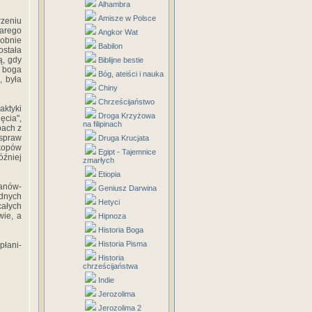
Alhambra
Amisze w Polsce
rzeniu
tarego
Angkor Wat
obnie
Babilon
stała
ą, gdy
Biblijne bestie
o boga
Bóg, ateiści i nauka
I, była
Chiny
Chrześcijaństwo
aktyki
Droga Krzyżowa
ęcia",
na filipinach
bach z
spraw
Druga Krucjata
skopów
Egipt - Tajemnice
óźniej
zmarłych
Etiopia
anów-
Geniusz Darwina
adnych
Hetyci
całych
wie, a
Hipnoza
Historia Boga
Historia Pisma
płani-
Historia
chrześcijaństwa
Indie
Jerozolima
Jerozolima 2