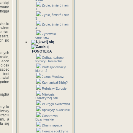
zeklął
Życie, śmierć i rein
zywano
1
trojga
Życie, śmierć i rein
3
iecie
Życie, śmierć i rein
bowiem
4
kutku.
Żydowski
sarz,
cmentarz
ich po
FONOTEKA
znych
mskie,
Celibat, dziwne
 Cecco
fryzury i hierarchia
głosił
Profesjonalizacja
kszość
kleru - 2
 inni
Jezus Mesjasz
awiał
egodne
Kto napisał Biblię?
Religia w Europie
 mądra
Mitologia
Starożytnej Italii
W kręgu Światowita
krycia
Apokryfy o Jezusie
ziwszy
racili
Cesarstwo
eni, a
Bizantyńskie
ła się
Dhammapada
Herezje i doktryna