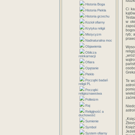
ludzk
Historia Boga
Ci ka
Historia Piekła
kątów
Historia grzechu
Test
w ok
Kozioł ofiarny
zapoż
Krytyka religii
bogow
ryb;
Mistycyzm
prawd
Nadnaturalna moc
Objawienia
Wysoc
relig
Oblicza
„wróż
reinkarnacji
wątr
Ofiara
państ
osobo
Opętanie
Greka
Piekło
Początki badań
Te w
religii PL
astro
pomia
Początki
wiekó
religioznawstwa
zaćmi
Politeizm
Raj
Niedo
astro
Religijność a
duchowość
„Księ
Sumienie
Zbior
Księż
Symbol
Jeżeli
System ofiarny