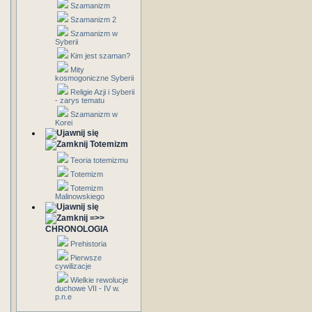
Szamanizm
Szamanizm 2
Szamanizm w
Syberii
Kim jest szaman?
Mity
kosmogoniczne Syberii
Religie Azji i Syberii
- zarys tematu
Szamanizm w
Korei
Totemizm
Teoria totemizmu
Totemizm
Totemizm
Malinowskiego
=>>
CHRONOLOGIA
Prehistoria
Pierwsze
cywilizacje
Wielkie rewolucje
duchowe VII - IV w.
p.n.e