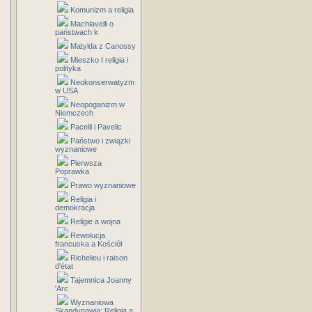
Komunizm a religia
Machiavelli o
państwach k
Matylda z Canossy
Mieszko I religia i
polityka
Neokonserwatyzm
w USA
Neopoganizm w
Niemczech
Pacelli i Pavelic
Państwo i związki
wyznaniowe
Pierwsza
Poprawka
Prawo wyznaniowe
Religia i
demokracja
Religie a wojna
Rewolucja
francuska a Kościół
Richelieu i raison
d'état
Tajemnica Joanny
'Arc
Wyznaniowa
Skandynawia: Religia a