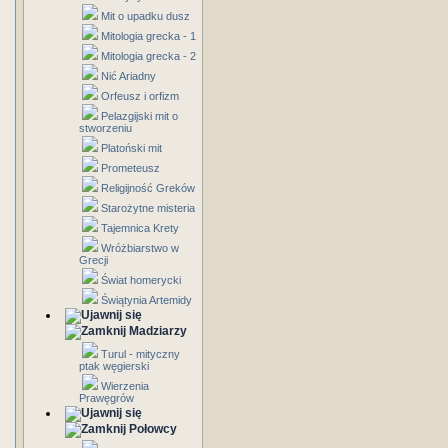
Mit o upadku dusz
Mitologia grecka - 1
Mitologia grecka - 2
Nić Ariadny
Orfeusz i orfizm
Pelazgijski mit o
stworzeniu
Platoński mit
Prometeusz
Religijność Greków
Starożytne misteria
Tajemnica Krety
Wróżbiarstwo w
Grecji
Świat homerycki
Świątynia Artemidy
Madziarzy
Turul - mityczny
ptak węgierski
Wierzenia
Prawęgrów
Połowcy