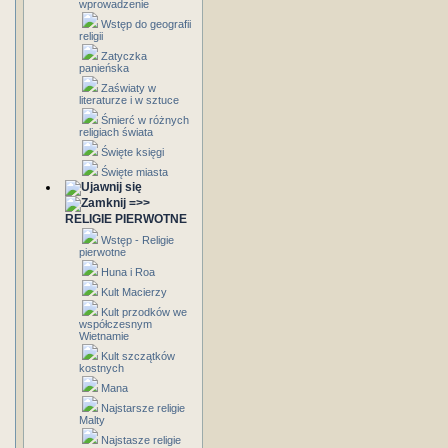
wprowadzenie
Wstęp do geografii
religii
Zatyczka
panieńska
Zaświaty w
literaturze i w sztuce
Śmierć w różnych
religiach świata
Święte księgi
Święte miasta
=>>
RELIGIE PIERWOTNE
Wstęp - Religie
pierwotne
Huna i Roa
Kult Macierzy
Kult przodków we
współczesnym
Wietnamie
Kult szczątków
kostnych
Mana
Najstarsze religie
Malty
Najstasze religie