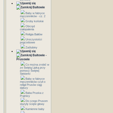
Bałtowie
Baby w fabryce
męczenników - cz. 2
Groby końskie
Obrzęd
ciałopalenia
Religia Bałtów
Uroczystości
pogrzebowe
Zaślubiny
Bałtowie -
Prusowie
Co można zrobić w
ze Świętą Lipką przy
pomocy Świętej
Siekierki
Baby w fabryce
męczenników czyli o
religii Prusów ciąg
dalszy
Baba Pruska z
Prątnicy
Do czego Prusom
służyły ścięte głowy
Kamienne baby