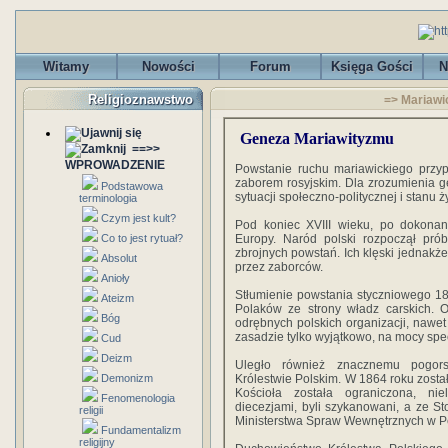
Witamy
Nowości
Forum
Księga Gości
N
Religioznawstwo
=> Mariawi
Geneza Mariawityzmu
==>>
WPROWADZENIE
Powstanie ruchu mariawickiego przy
zaborem rosyjskim. Dla zrozumienia ge
Podstawowa
sytuacji społeczno-politycznej i stanu 
terminologia
Czym jest kult?
Pod koniec XVIII wieku, po dokonany
Co to jest rytuał?
Europy. Naród polski rozpoczął prób
zbrojnych powstań. Ich klęski jednak
Absolut
przez zaborców.
Anioły
Stłumienie powstania styczniowego 18
Ateizm
Polaków ze strony władz carskich. O
Bóg
odrębnych polskich organizacji, nawet 
zasadzie tylko wyjątkowo, na mocy spe
Cud
Deizm
Uległo również znacznemu pogorsz
Demonizm
Królestwie Polskim. W 1864 roku został
Kościoła została ograniczona, nie
Fenomenologia
diecezjami, byli szykanowani, a ze S
religii
Ministerstwa Spraw Wewnętrznych w P
Fundamentalizm
religijny