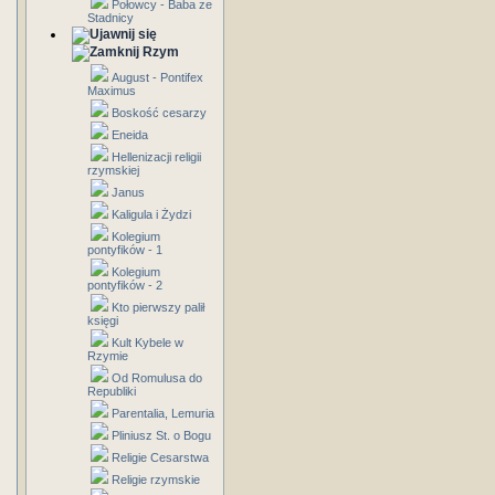
Połowcy - Baba ze
Stadnicy
Rzym
August - Pontifex
Maximus
Boskość cesarzy
Eneida
Hellenizacji religii
rzymskiej
Janus
Kaligula i Żydzi
Kolegium
pontyfików - 1
Kolegium
pontyfików - 2
Kto pierwszy palił
księgi
Kult Kybele w
Rzymie
Od Romulusa do
Republiki
Parentalia, Lemuria
Pliniusz St. o Bogu
Religie Cesarstwa
Religie rzymskie