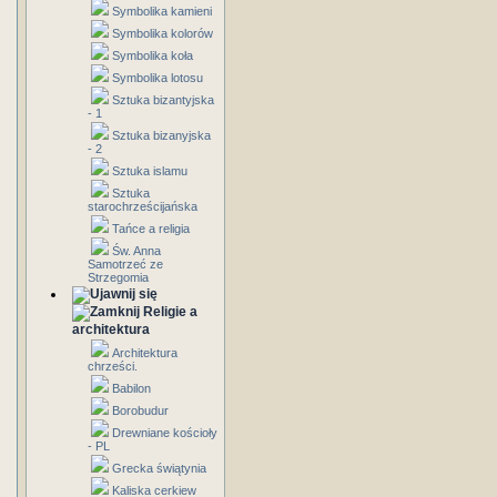
Symbolika kamieni
Symbolika kolorów
Symbolika koła
Symbolika lotosu
Sztuka bizantyjska
- 1
Sztuka bizanyjska
- 2
Sztuka islamu
Sztuka
starochrześcijańska
Tańce a religia
Św. Anna
Samotrzeć ze
Strzegomia
Religie a
architektura
Architektura
chrześci.
Babilon
Borobudur
Drewniane kościoły
- PL
Grecka świątynia
Kaliska cerkiew