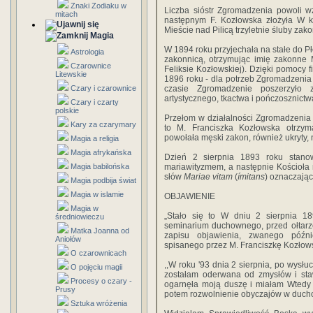
Znaki Zodiaku w
Liczba sióstr Zgromadzenia powoli w
mitach
następnym F. Kozłowska złożyła W 
Mieście nad Pilicą trzyletnie śluby za
Magia
W 1894 roku przyjechała na stałe do Pł
Astrologia
zakonnicą, otrzymując imię zakonne 
Czarownice
Feliksie Kozłowskiej). Dzięki pomocy 
Litewskie
1896 roku - dla potrzeb Zgromadzenia 
Czary i czarownice
czasie Zgromadzenie poszerzyło
artystycznego, tkactwa i pończosznictw
Czary i czarty
polskie
Przełom w działalności Zgromadzenia 
Kary za czarymary
to M. Franciszka Kozłowska otrzym
powołała męski zakon, również ukryty
Magia a religia
Magia afrykańska
Dzień 2 sierpnia 1893 roku stano
Magia babilońska
mariawityzmem, a następnie Kościoła 
słów
Mariae vitam
(
ímitans
) oznaczając
Magia podbija świat
Magia w islamie
OBJAWIENIE
Magia w
„Stało się to W dniu 2 sierpnia 1
średniowieczu
seminarium duchownego, przed ołtarz
Matka Joanna od
zapisu objawienia, zwanego późn
Aniołów
spisanego przez M. Franciszkę Kozłow
O czarownicach
,,W roku '93 dnia 2 sierpnia, po wysłu
O pojęciu magii
zostałam oderwana od zmysłów i sta
Procesy o czary -
ogarnęła moją duszę i miałam Wtedy 
Prusy
potem rozwolnienie obyczajów w duchow
Sztuka wróżenia