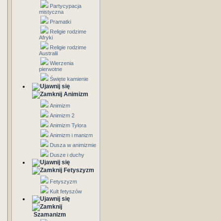
Partycypacja
mistyczna
Pramatki
Religie rodzime
Afryki
Religie rodzime
Australii
Wierzenia
pierwotne
Święte kamienie
Animizm
Animizm
Animizm 2
Animizm Tylora
Animizm i manizm
Dusza w animizmie
Dusze i duchy
Fetyszyzm
Fetyszyzm
Kult fetyszów
Szamanizm