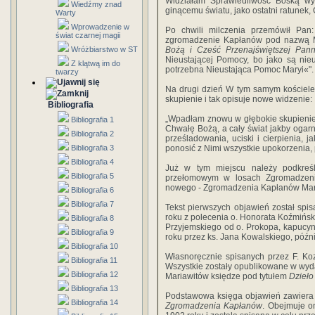
Widziałam Sprawiedliwość Boską wym
Wiedźmy znad
ginącemu światu, jako ostatni ratunek
Warty
Wprowadzenie w
Po chwili milczenia przemówił Pan:
świat czarnej magii
zgromadzenie Kapłanów pod nazwą M
Wróżbiarstwo w ST
Bożą i Cześć Przenajświętszej Pann
Nieustającej Pomocy, bo jako są nieu
Z klątwą im do
potrzebna Nieustająca Pomoc Maryi«".
twarzy
Na drugi dzień W tym samym kościele
skupienie i tak opisuje nowe widzenie:
Bibliografia
„Wpadłam znowu w głębokie skupienie
Bibliografia 1
Chwałę Bożą, a cały świat jakby oga
Bibliografia 2
prześladowania, uciski i cierpienia,
Bibliografia 3
ponosić z Nimi wszystkie upokorzenia, p
Bibliografia 4
Już w tym miejscu należy podkreś
Bibliografia 5
przełomowym w losach Zgromadzenia
nowego - Zgromadzenia Kapłanów Mar
Bibliografia 6
Bibliografia 7
Tekst pierwszych objawień został spi
roku z polecenia o. Honorata Koźmińsk
Bibliografia 8
Przyjemskiego od o. Prokopa, kapucyn
Bibliografia 9
roku przez ks. Jana Kowalskiego, późn
Bibliografia 10
Własnoręcznie spisanych przez F. Ko
Bibliografia 11
Wszystkie zostały opublikowane w wyda
Bibliografia 12
Mariawitów księdze pod tytułem
Dzieło
Bibliografia 13
Podstawowa księga objawień zawiera 
Bibliografia 14
Zgromadzenia Kapłanów
. Obejmuje o