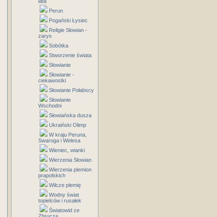
lata
Perun
Pogański Łysiec
Religie Słowian -
zarys
Sobótka
Stworzenie świata
Słowianie
Słowianie -
ciekawostki
Słowianie Połabscy
Słowianie
Wschodni
Słowiańska dusza
Ukraiński Olimp
W kraju Peruna,
Swaroga i Welesa
Wieniec, wianki
Wierzenia Słowian
Wierzenia plemion
prapolskich
Wilcze plemię
Wodny świat
topielców i rusałek
Światowid ze
Zbrucza