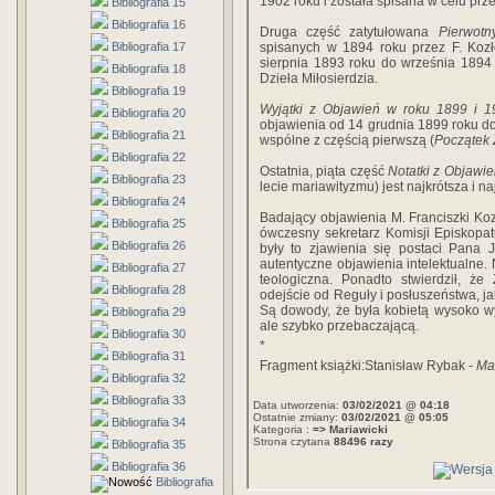
1902 roku i została spisana w celu pr
Bibliografia 15
Bibliografia 16
Druga część zatytułowana
Pierwotn
Bibliografia 17
spisanych w 1894 roku przez F. Koz
sierpnia 1893 roku do września 1894 
Bibliografia 18
Dzieła Miłosierdzia.
Bibliografia 19
Wyjątki z Objawień w roku 1899 i 1
Bibliografia 20
objawienia od 14 grudnia 1899 roku do 
Bibliografia 21
wspólne z częścią pierwszą (
Początek
Bibliografia 22
Ostatnia, piąta część
Notatki z Objawi
Bibliografia 23
lecie mariawityzmu) jest najkrótsza i n
Bibliografia 24
Badający objawienia M. Franciszki Koz
Bibliografia 25
ówczesny sekretarz Komisji Episkopa
Bibliografia 26
były to zjawienia się postaci Pana 
autentyczne objawienia intelektualne.
Bibliografia 27
teologiczna. Ponadto stwierdził, że
Bibliografia 28
odejście od Reguły i posłuszeństwa, ja
Są dowody, że była kobietą wysoko w
Bibliografia 29
ale szybko przebaczającą.
Bibliografia 30
*
Bibliografia 31
Fragment książki:Stanisław Rybak -
Ma
Bibliografia 32
Bibliografia 33
Data utworzenia:
03/02/2021 @ 04:18
Ostatnie zmiany:
03/02/2021 @ 05:05
Bibliografia 34
Kategoria :
=> Mariawicki
Strona czytana
88496 razy
Bibliografia 35
Bibliografia 36
Bibliografia