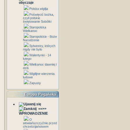
obyczaje
Polska wigilja
Poświęcić bożka,
czyli polskie
świętowanie Sobótki
Staropolska
Wielkanoc
Staropolskie - Boże
Narodzenie
Sylwestry, których
nigdy nie było
Walentynki - 14
lutego
Wielkanoc dawniej i
dziś
Wigilijne wierzenia
ludowe
Zapusty
Europa Pogańska
==>>
WPROWADZENIE
O
słowiańszczyźnie przed
chrześcijaństwem