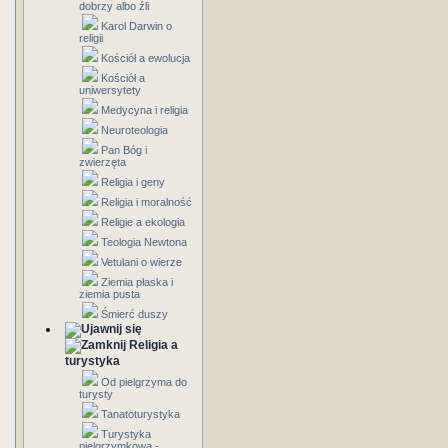
dobrzy albo źli
Karol Darwin o
religii
Kościół a ewolucja
Kościół a
uniwersytety
Medycyna i religia
Neuroteologia
Pan Bóg i
zwierzęta
Religia i geny
Religia i moralność
Religie a ekologia
Teologia Newtona
Vetulani o wierze
Ziemia płaska i
ziemia pusta
Śmierć duszy
Religia a
turystyka
Od pielgrzyma do
turysty
Tanatoturystyka
Turystyka
pielgrzymkowa -