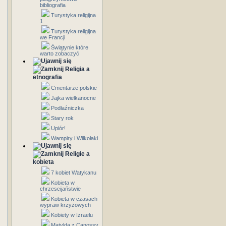
bibliografia
Turystyka religijna
1
Turystyka religijna
we Francji
Świątynie które
warto zobaczyć
Religia a
etnografia
Cmentarze polskie
Jajka wielkanocne
Podłaźniczka
Stary rok
Upiór!
Wampiry i Wilkołaki
Religie a
kobieta
7 kobiet Watykanu
Kobieta w
chrzescijaństwie
Kobieta w czasach
wypraw krzyżowych
Kobiety w Izraelu
Matylda z Canossy