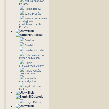
Kultura duchowa
Prusów
Religia Bałtów
Wiara Prusów
Ślady szamanizmu
w religijności
średniowiecznych
Prusów
Celtowie
Beltaine
Druidzi
Druidzi w źródłach
Niebo i słońce w
mitach celtyckich
Religia
starożytnych Celtów
Religie Celtów -
zarys tematu
Wierzenia
staroceltyckie
Wędrówki dusz u
Celtów
Dakowie
Religia Daków