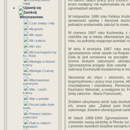
Rozwój historii
Po dwóch latach pracy przy chorych 
religii
przez następny rok wykonywała na zle
zgromadzeń ukrytych.
W listopadzie 1886 roku Feliksa Kozł
Mitoznawstwo
sprawować opiekę i kierunek ducho
Czas święty i mity
jednakże postanowiła założyć tu nowe,
Mit grecki
W czerwcu 1887 roku Kozłowska z c
Mit i epos
osiedliła się w lokalu ofiarowanym j
Mit i kultura
roku, na potrzeby mającego powstać n
Mit i sen
W dniu 8 września 1887 roku wraz 
Mit kosmogoniczny
zgromadzenie sióstr oparte na Regule 
Ks. Rodz.
Data ta jest uznawana za początek 
trzema ślubami zakonnymi: ubóstwa
Mitologia w historii
kultury
Zgromadzenia przyjęły ślub czwarty -
(adoracji Eucharystii wystawionej w mon
Mitologie Czarnej
Afryki
Stosownie do chęci i zdolności, s
Mitoznawstwo
bogomyślnemu i pracy oraz czynne, kt
starożytne
charytatywnej i oświatowej. Pierwszy
Mity - część
Kazimierz Weloński, a następnie ks. Fe
kultury
(imię zakonne - Maria Franciszek).
Mity o potopie
Źródłem utrzymania sióstr były dochod
Na początku była
ich, znane jako ,,Zakład pani Kozł
woda
zakonnego, bowiem obowiązywał carsk
Potwory ludzko-
zwierzęce
W latach 1888-1894 Zgromadzenie p
zmieniało swoją siedzibę w Płocku (ul.
Ptaki w mitach i
z powodu wysokich kosztów wynajmu l
legendach