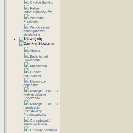
Okolice Bałtyku
Religie
Indoeuropejczyków
Wierzenia
Prasłowian
Współczesne
neopogaństwo
słowiańskie
Słowianie
Arkona
Badania nad
Słowianami
Kupalnocka
Ludowe
kosmogonie
Mazowsze
pogańskie
Mitologia - 1 cz. - O
wielkim dzbanie
Zerywanów
Mitologia - 2 cz. - O
narodzeniu
Przestworzy i
Przedstworzów
Obrzędowość
starosłowiańska
Obrzędy powitania