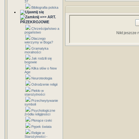
37
Bibliografia polska
=>> ART.
PRZEKROJOWE
Chrześcijaństwo a
pogaństwo
Nikt jeszcze 
Dlaczego
wierzymy w Boga?
Gramatyka
moralności
Jak rodzili się
bogowie
Kilka słów o New
Age
Neuroteologia
Odrodzenie religii
Piekło w
starożytności
Przechwytywanie
symboli
Psychologiczne
źródła religijności
Płonące rzeki
Pępek świata
Religie w
Starożytności -