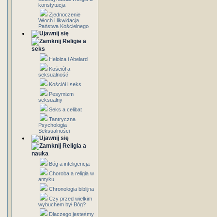
konstytucja
Zjednoczenie
Włoch i likwidacja
Państwa Kościelnego
Religie a
seks
Heloiza i Abelard
Kościół a
seksualność
Kościół i seks
Pesymizm
seksualny
Seks a celibat
Tantryczna
Psychologia
Seksualności
Religia a
nauka
Bóg a inteligencja
Choroba a religia w
antyku
Chronologia biblijna
Czy przed wielkim
wybuchem był Bóg?
Dlaczego jesteśmy