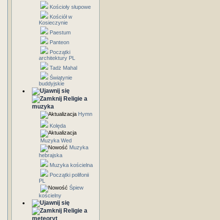
Kościoły słupowe
Kościół w
Kosieczynie
Paestum
Panteon
Początki
architektury PL
Tadż Mahal
Świątynie
buddyjskie
Religie a
muzyka
Hymn
Kolęda
Muzyka Wed
Muzyka
hebrajska
Muzyka kościelna
Początki polifonii
PL
Śpiew
kościelny
Religie a
meteoryt