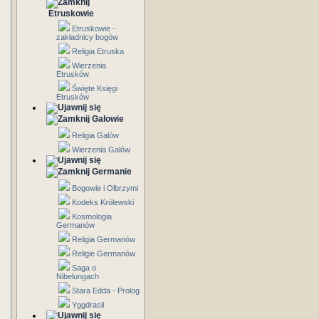
Etruskowie
Etruskowie -
zakładnicy bogów
Religia Etruska
Wierzenia
Etrusków
Święte Księgi
Etrusków
Galowie
Religia Galów
Wierzenia Galów
Germanie
Bogowie i Olbrzymi
Kodeks Królewski
Kosmologia
Germanów
Religia Germanów
Religie Germanów
Saga o
Nibelungach
Stara Edda - Prolog
Yggdrasil