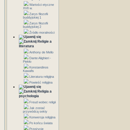
Wartości etyczne
XVII w.
Zarys filozofii
buddyjskiej 1
Zarys filozofii
buddyjskiej 2
Źródło moralności
Religie a
literatura
Anthony de Mello
Dante Alighieri -
Piekło
Konstandinos
Kawafis
Literatura religijna
Powieść religijna
Religia a
psychologia
Freud wobec religii
Jak zostać
przywódcą sekty
Konwersja religijna
Po końcu świata
Przeżycie