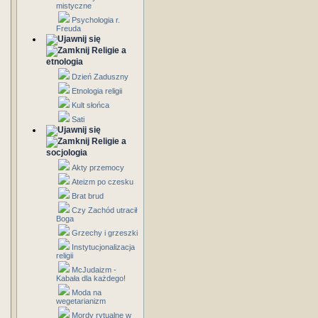
mistyczne
Psychologia r.
Freuda
Religie a
etnologia
Dzień Zaduszny
Etnologia religii
Kult słońca
Sati
Religie a
socjologia
Akty przemocy
Ateizm po czesku
Brat brud
Czy Zachód utracił
Boga
Grzechy i grzeszki
Instytucjonalizacja
religii
McJudaizm -
Kabała dla każdego!
Moda na
wegetarianizm
Mordy rytualne w