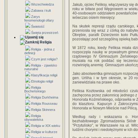
Wszechwiedza
Jakub, ojciec Feliksy, włączywszy się 
roku w bitwie pod Węgrowem w wieku 
Zabawa i kult
40-osobowym oddziałem powstańców wy
Zarys
wówczas osiem miesięcy.
fenomenologii ofiary
Na skutek represji rządu carskiego, 
Świetość
przeniosła się wraz z córką do naby
Święta przestrzeń
Obrębie, parafii Dzierżenin koło Pułt
pozostając pod szczególną opieką babk
Religia
W 1872 roku, kiedy Feliksa miała dz
Religia - jedna z
rozpoczęła naukę w prywatnym gimnaz
definicji
rządowego IV Gimnazjum Żeńskiego p
Czym jest religia?
musiała na rok poddać się leczeniu
rozwiniętą anemię. Gimnazjum ukończy
Religia - zjawisko
naturalne
Jako absolwentka gimnazjum rozpoczęł
Klasyfikacja religii
gen. Urliha i w tym okresie, w 20 r
Etnologia religii
zaniewidziała na prawe oko.
Religia
Feliksa Kozłowska od młodości czuł
Bocheńskiego
zachęcona przez zakonnicę jednego z
Religia Durkheima
Honorata Koźmińskiego, odprawiła w Z
Religia Rousseau
do klasztoru. Kapucyn z Zakroczymi
Honorata w Nowym Mieście nad Pilicą.
Religia Skinnera
Religia
Według rady i wskazania o. Hono
obywatelska
bezhabitowego Zgromadzenia Sióstr
"Przytulisko", w Warszawie na ul. Wilc
Religia w XIX wieku
ludźmi chorymi i niedołężnymi w ich d
Religia w kulturze