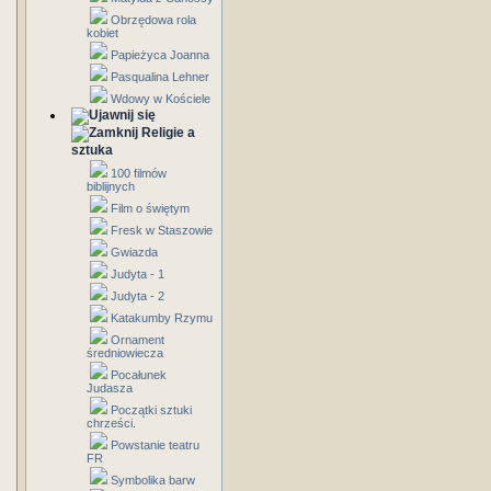
Obrzędowa rola
kobiet
Papieżyca Joanna
Pasqualina Lehner
Wdowy w Kościele
Religie a
sztuka
100 filmów
biblijnych
Film o świętym
Fresk w Staszowie
Gwiazda
Judyta - 1
Judyta - 2
Katakumby Rzymu
Ornament
średniowiecza
Pocałunek
Judasza
Początki sztuki
chrześci.
Powstanie teatru
FR
Symbolika barw