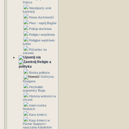
Polsce
Nieodparty urok
kastracji
Nowa duchowość
Piwo - napój Bogów
Policja duchowa
Religia i wspólnota
Religijne wędrówki
ludów
Różaniec na
zdrowie
Religie a
polityka
Boska polityka
Doktryna
Reagana
Hezbollah
wojownicy Boga
Historia wolności w
chrześ.
Islam kontra
hinduizm
Kara śmierci
Kara śmierci w
Piśmie Świętym i
nauczaniu katolickim