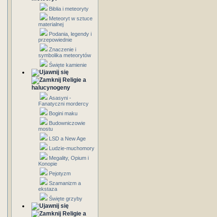
Biblia i meteoryty
Meteoryt w sztuce
materialnej
Podania, legendy i
przepowiednie
Znaczenie i
symbolika meteorytów
Święte kamienie
Religie a
halucynogeny
Asasyni -
Fanatyczni mordercy
Bogini maku
Budowniczowie
mostu
LSD a New Age
Ludzie-muchomory
Megality, Opium i
Konopie
Pejotyzm
Szamanizm a
ekstaza
Święte grzyby
Religie a