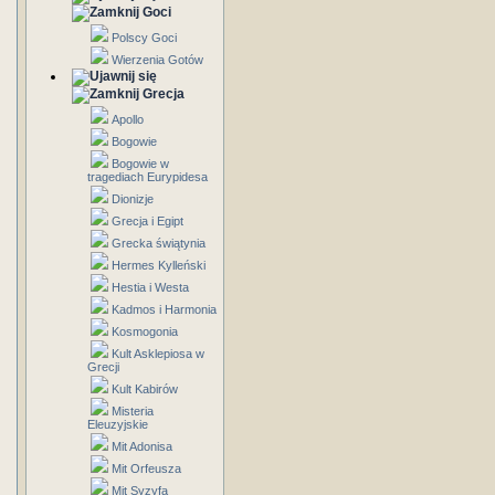
Goci
Polscy Goci
Wierzenia Gotów
Grecja
Apollo
Bogowie
Bogowie w
tragediach Eurypidesa
Dionizje
Grecja i Egipt
Grecka świątynia
Hermes Kylleński
Hestia i Westa
Kadmos i Harmonia
Kosmogonia
Kult Asklepiosa w
Grecji
Kult Kabirów
Misteria
Eleuzyjskie
Mit Adonisa
Mit Orfeusza
Mit Syzyfa