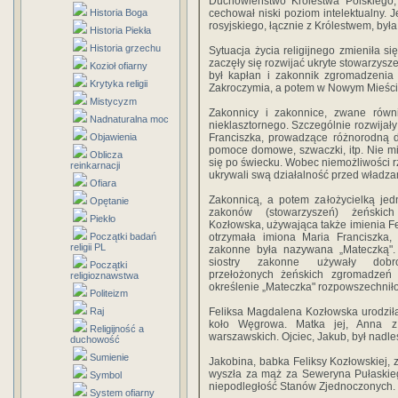
Duchowieństwo Królestwa Polskiego,
Historia Boga
cechował niski poziom intelektualny. 
rosyjskiego, łącznie z Królestwem, b
Historia Piekła
Historia grzechu
Sytuacja życia religijnego zmieniła si
zaczęły się rozwijać ukryte stowarzys
Kozioł ofiarny
był kapłan i zakonnik zgromadzeni
Krytyka religii
Zakroczymia, a potem w Nowym Mieście
Mistycyzm
Zakonnicy i zakonnice, zwane równi
Nadnaturalna moc
nieklasztornego. Szczególnie rozwijały 
Objawienia
Franciszka, prowadzące różnorodną dzi
pomoce domowe, szwaczki, itp. Nie mies
Oblicza
się po świecku. Wobec niemożliwości 
reinkarnacji
ukrywali swą działalność przed władza
Ofiara
Zakonnicą, a potem założycielką jed
Opętanie
zakonów (stowarzyszeń) żeńskich
Piekło
Kozłowska, używająca także imienia Fe
Początki badań
otrzymała imiona Maria Franciszka, 
religii PL
zakonne była nazywana „Mateczką".
siostry zakonne używały dobro
Początki
przełożonych żeńskich zgromadzeń 
religioznawstwa
określenie „Mateczka" rozpowszechniło
Politeizm
Raj
Feliksa Magdalena Kozłowska urodziła 
koło Węgrowa. Matka jej, Anna z 
Religijność a
warszawskich. Ojciec, Jakub, był nadl
duchowość
Sumienie
Jakobina, babka Feliksy Kozłowskiej,
wyszła za mąż za Seweryna Pułaskieg
Symbol
niepodległość Stanów Zjednoczonych.
System ofiarny