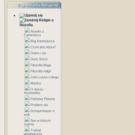
Zagadnienia Religijne
Religie a
filozofia
Anselm z
Cantenbury
Bóg Kartezjusza
Czym jest etyka?
Dobro i zlo
Duns Szkot
Filozofia Boga
Filozofia religii
John Locke o Bogu
Mantra
O duszy -
Arystoteles
Państwo Platona
Problem zła
Schopenhauer o
woli
Sen w którym
żyjemy
Traktat
ateologiczny