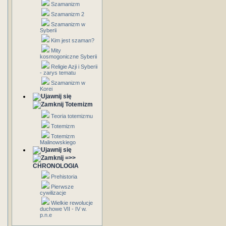
Szamanizm
Szamanizm 2
Szamanizm w
Syberii
Kim jest szaman?
Mity
kosmogoniczne Syberii
Religie Azji i Syberii
- zarys tematu
Szamanizm w
Korei
Totemizm
Teoria totemizmu
Totemizm
Totemizm
Malinowskiego
=>>
CHRONOLOGIA
Prehistoria
Pierwsze
cywilizacje
Wielkie rewolucje
duchowe VII - IV w.
p.n.e