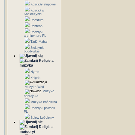
Kościoły słupowe
Kościół w
Kosieczynie
Paestum
Panteon
Początki
architektury PL
Tadż Mahal
Świątynie
buddyjskie
Religie a
muzyka
Hymn
Kolęda
Muzyka Wed
Muzyka
hebrajska
Muzyka kościelna
Początki polifonii
PL
Śpiew kościelny
Religie a
meteoryt