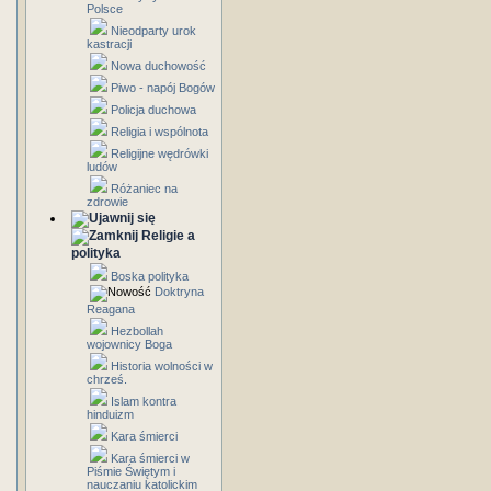
Polsce
Nieodparty urok
kastracji
Nowa duchowość
Piwo - napój Bogów
Policja duchowa
Religia i wspólnota
Religijne wędrówki
ludów
Różaniec na
zdrowie
Religie a
polityka
Boska polityka
Doktryna
Reagana
Hezbollah
wojownicy Boga
Historia wolności w
chrześ.
Islam kontra
hinduizm
Kara śmierci
Kara śmierci w
Piśmie Świętym i
nauczaniu katolickim