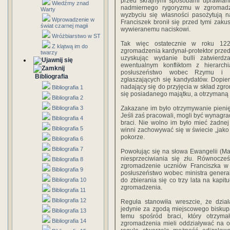
przed skrajnymi sposobami uprawian
Wiedźmy znad
nadmiernego rygoryzmu w zgromadze
Warty
wyzbyciu się własności pasożytują n
Wprowadzenie w
Franciszek bronił się przed tymi zaku
świat czarnej magii
wywieranemu naciskowi.
Wróżbiarstwo w ST
Tak więc ostatecznie w roku 122
Z klątwą im do
zgromadzenia kardynał-protektor przeds
twarzy
uzyskując wydanie bulli zatwierd
ewentualnym konfliktom z hierarch
posłuszeństwo wobec Rzymu i za
Bibliografia
zgłaszających się kandydatów. Dopiero
nadający się do przyjęcia w skład zgr
Bibliografia 1
się posiadanego majątku, a otrzymaną 
Bibliografia 2
Bibliografia 3
Zakazane im było otrzymywanie pienię
Jeśli zaś pracowali, mogli być wynagrad
Bibliografia 4
braci. Nie wolno im było mieć żadne
Bibliografia 5
winni zachowywać się w świecie „jako 
pokorze.
Bibliografia 6
Bibliografia 7
Powołując się na słowa Ewangelii (Mat
niesprzeciwiania się złu. Równocze
Bibliografia 8
zgromadzenie uczniów Franciszka w ś
Bibliografia 9
posłuszeństwo wobec ministra general
Bibliografia 10
do zbierania się co trzy lata na kapi
zgromadzenia.
Bibliografia 11
Bibliografia 12
Reguła stanowiła wreszcie, że dzia
jedynie za zgodą miejscowego biskup
Bibliografia 13
temu spośród braci, który otrzyma
Bibliografia 14
zgromadzenia mieli oddziaływać na o