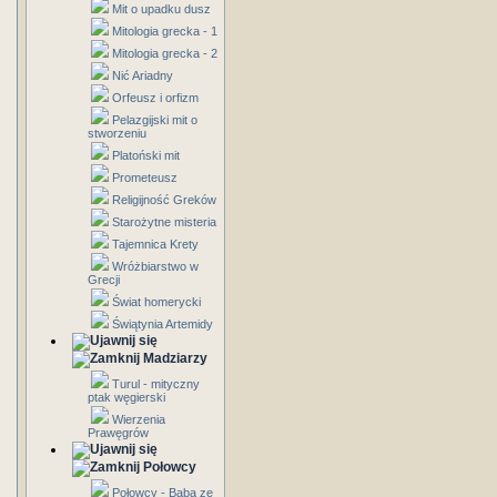
Mit o upadku dusz
Mitologia grecka - 1
Mitologia grecka - 2
Nić Ariadny
Orfeusz i orfizm
Pelazgijski mit o
stworzeniu
Platoński mit
Prometeusz
Religijność Greków
Starożytne misteria
Tajemnica Krety
Wróżbiarstwo w
Grecji
Świat homerycki
Świątynia Artemidy
Madziarzy
Turul - mityczny
ptak węgierski
Wierzenia
Prawęgrów
Połowcy
Połowcy - Baba ze