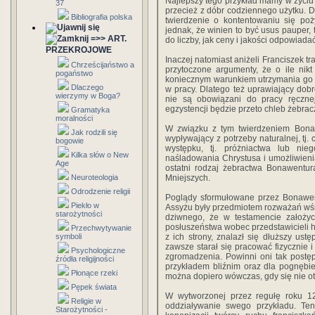
Najlepszy tego przykład mamy w życiu 
37
przecież z dóbr codziennego użytku. D
Bibliografia polska
twierdzenie o kontentowaniu się poż
jednak, że winien to być usus pauper, 
=>> ART.
do liczby, jak ceny i jakości odpowia
PRZEKROJOWE
Inaczej natomiast aniżeli Franciszek t
Chrześcijaństwo a
przytoczone argumenty, że o ile nikt
pogaństwo
koniecznym warunkiem utrzymania go pr
Dlaczego
w pracy. Dlatego też uprawiający dobro
wierzymy w Boga?
nie są obowiązani do pracy ręczne
egzystencji będzie przeto chleb żebrac
Gramatyka
moralności
W związku z tym twierdzeniem Bonaw
Jak rodzili się
wypływający z potrzeby naturalnej, tj
bogowie
występku, tj. próżniactwa lub nie
Kilka słów o New
naśladowania Chrystusa i umożliwieni
Age
ostatni rodzaj żebractwa Bonawentur
Neuroteologia
Mniejszych.
Odrodzenie religii
Poglądy sformułowane przez Bonawent
Piekło w
Assyżu były przedmiotem rozważań wśr
starożytności
dziwnego, że w testamencie założy
posłuszeństwa wobec przedstawicieli h
Przechwytywanie
symboli
z ich strony, znalazł się dłuższy ust
zawsze starał się pracować fizycznie i
Psychologiczne
zgromadzenia. Powinni oni tak postęp
źródła religijności
przykładem bliźnim oraz dla pognębie
Płonące rzeki
można dopiero wówczas, gdy się nie ot
Pępek świata
W wytworzonej przez regułę roku 122
Religie w
oddziaływanie swego przykładu. Ten
Starożytności -