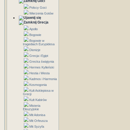
Goci
Polscy Goci
Wierzenia Gotów
Grecja
Apollo
Bogowie
Bogowie w
tragediach Eurypidesa
Dionizje
Grecja i Egipt
Grecka świątynia
Hermes Kylleński
Hestia i Westa
Kadmos i Harmonia
Kosmogonia
Kult Asklepiosa w
Grecji
Kult Kabirów
Misteria
Eleuzyjskie
Mit Adonisa
Mit Orfeusza
Mit Syzyfa