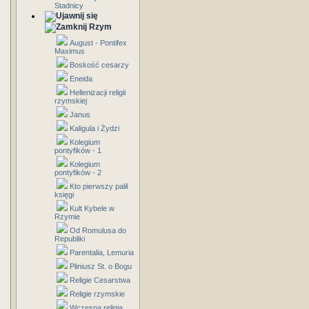
Stadnicy
Rzym
August - Pontifex
Maximus
Boskość cesarzy
Eneida
Hellenizacji religii
rzymskiej
Janus
Kaligula i Żydzi
Kolegium
pontyfików - 1
Kolegium
pontyfików - 2
Kto pierwszy palił
księgi
Kult Kybele w
Rzymie
Od Romulusa do
Republiki
Parentalia, Lemuria
Pliniusz St. o Bogu
Religie Cesarstwa
Religie rzymskie
Wczesna religia