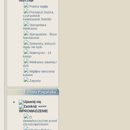
obyczaje
Polska wigilja
Poświęcić bożka,
czyli polskie
świętowanie Sobótki
Staropolska
Wielkanoc
Staropolskie - Boże
Narodzenie
Sylwestry, których
nigdy nie było
Walentynki - 14
lutego
Wielkanoc dawniej i
dziś
Wigilijne wierzenia
ludowe
Zapusty
Europa Pogańska
==>>
WPROWADZENIE
O
słowiańszczyźnie przed
chrześcijaństwem