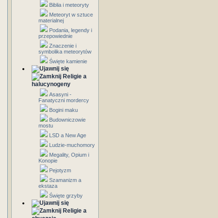
Biblia i meteoryty
Meteoryt w sztuce
materialnej
Podania, legendy i
przepowiednie
Znaczenie i
symbolika meteorytów
Święte kamienie
Religie a
halucynogeny
Asasyni -
Fanatyczni mordercy
Bogini maku
Budowniczowie
mostu
LSD a New Age
Ludzie-muchomory
Megality, Opium i
Konopie
Pejotyzm
Szamanizm a
ekstaza
Święte grzyby
Religie a