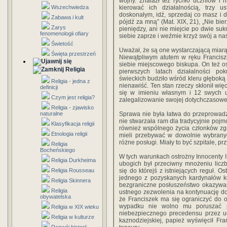
wojny. Znalazł też rychło uczniów i
Wszechwiedza
kierować ich działalnością, trzy u
doskonałym, idź, sprzedaj co masz i d
Zabawa i kult
pójdź za mną” (Mat. XIX, 21), „Nie bier
Zarys
pieniędzy, ani nie miejcie po dwie sukn
fenomenologii ofiary
siebie zaprze i weźmie krzyż swój a naś
Świetość
Uważał, że są one wystarczającą miarą
Święta przestrzeń
Niewątpliwym atutem w ręku Franciszk
siebie miejscowego biskupa. On też o
Religia
pierwszych latach działalności po
świeckich budziło wśród kleru głęboką 
Religia - jedna z
nienawiść. Ten stan rzeczy skłonił wię
definicji
się w imieniu własnym i 12 swych uc
Czym jest religia?
zalegalizowanie swojej dotychczasowej
Religia - zjawisko
naturalne
Sprawa nie była łatwa do przeprowad
nie stwarzała ram dla tradycyjnie pojm
Klasyfikacja religii
również wspólnego życia członków zg
Etnologia religii
mieli przebywać w dowolnie wybranyc
różne posługi. Miały to być szpitale, prz
Religia
Bocheńskiego
W tych warunkach ostrożny Innocenty II
Religia Durkheima
ubogich był przeciwny mnożeniu licz
Religia Rousseau
się do którejś z istniejących reguł. O
jednego z pozyskanych kardynałów ku
Religia Skinnera
bezgraniczne posłuszeństwo okazywan
Religia
ustnego zezwolenia na kontynuację dot
obywatelska
że Franciszek ma się ograniczyć do 
wypadku nie wolno mu poruszać p
Religia w XIX wieku
niebezpiecznego precedensu przez ud
Religia w kulturze
kaznodziejskiej, papież wyświęcił Fr