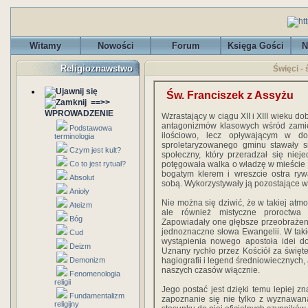
Witamy
Nowości
Forum
Księga Gości
N
Religioznawstwo
Święci -
Św. Franciszek z Assyżu
==>>
WPROWADZENIE
Wzrastający w ciągu XII i XIII wieku d
antagonizmów klasowych wśród zamies
Podstawowa
ilościowo, lecz opływającym w do
terminologia
sproletaryzowanego gminu stawały s
Czym jest kult?
społeczny, który przeradzał się nie
Co to jest rytuał?
potęgowała walka o władzę w mieście
bogatym klerem i wreszcie ostra ryw
Absolut
sobą. Wykorzystywały ją pozostające w
Anioły
Nie można się dziwić, że w takiej atmos
Ateizm
ale również mistyczne proroctwa 
Bóg
Zapowiadały one głębsze przeobrażeni
jednoznaczne słowa Ewangelii. W taki
Cud
wystąpienia nowego apostoła idei d
Deizm
Uznany rychło przez Kościół za święt
Demonizm
hagiografii i legend średniowiecznych, al
naszych czasów włącznie.
Fenomenologia
religii
Jego postać jest dzięki temu lepiej z
Fundamentalizm
zapoznanie się nie tylko z wyznawaną
religijny