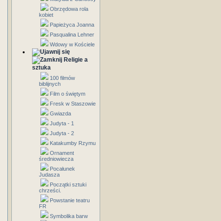
Obrzędowa rola
kobiet
Papieżyca Joanna
Pasqualina Lehner
Wdowy w Kościele
Religie a
sztuka
100 filmów
biblijnych
Film o świętym
Fresk w Staszowie
Gwiazda
Judyta - 1
Judyta - 2
Katakumby Rzymu
Ornament
średniowiecza
Pocałunek
Judasza
Początki sztuki
chrześci.
Powstanie teatru
FR
Symbolika barw