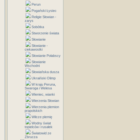
Perun
Pogański Łysiec
Religie Słowian -
zarys
Sobótka
Stworzenie świata
Słowianie
Słowianie -
ciekawostki
Słowianie Połabscy
Słowianie
Wschodni
Słowiańska dusza
Ukraiński Olimp
W kraju Peruna,
Swaroga i Welesa
Wieniec, wianki
Wierzenia Słowian
Wierzenia plemion
prapolskich
Wilcze plemię
Wodny świat
topielców i rusałek
Światowid ze
Zbrucza