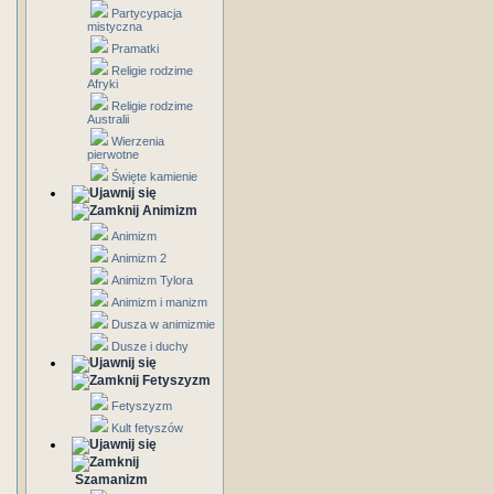
Partycypacja
mistyczna
Pramatki
Religie rodzime
Afryki
Religie rodzime
Australii
Wierzenia
pierwotne
Święte kamienie
Animizm
Animizm
Animizm 2
Animizm Tylora
Animizm i manizm
Dusza w animizmie
Dusze i duchy
Fetyszyzm
Fetyszyzm
Kult fetyszów
Szamanizm