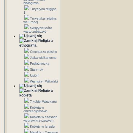
bibliografia
Turystyka religijna
1
Turystyka religijna
we Francji
Świątynie które
warto zobaczyć
Religia a
etnografia
Cmentarze polskie
Jajka wielkanocne
Podłaźniczka
Stary rok
Upiór!
Wampiry i Wilkołaki
Religie a
kobieta
7 kobiet Watykanu
Kobieta w
chrzescijaństwie
Kobieta w czasach
wypraw krzyżowych
Kobiety w Izraelu
Matylda z Canossy