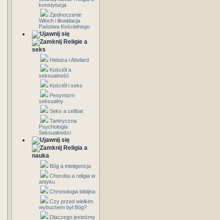
konstytucja
Zjednoczenie
Włoch i likwidacja
Państwa Kościelnego
Religie a
seks
Heloiza i Abelard
Kościół a
seksualność
Kościół i seks
Pesymizm
seksualny
Seks a celibat
Tantryczna
Psychologia
Seksualności
Religia a
nauka
Bóg a inteligencja
Choroba a religia w
antyku
Chronologia biblijna
Czy przed wielkim
wybuchem był Bóg?
Dlaczego jesteśmy