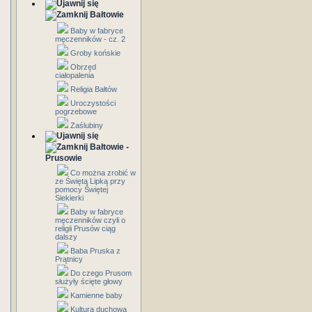
Bałtowie
Baby w fabryce
męczenników - cz. 2
Groby końskie
Obrzęd
ciałopalenia
Religia Bałtów
Uroczystości
pogrzebowe
Zaślubiny
Bałtowie -
Prusowie
Co można zrobić w
ze Świętą Lipką przy
pomocy Świętej
Siekierki
Baby w fabryce
męczenników czyli o
religii Prusów ciąg
dalszy
Baba Pruska z
Prątnicy
Do czego Prusom
służyły ścięte głowy
Kamienne baby
Kultura duchowa