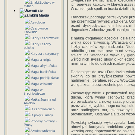
Świątek i na św. Michała, w kościołku
Znaki Zodiaku w
ich pierwsze kapituły, w których ucze
mitach
W czasie tych spotkań bracia dzielili s
Magia
Franciszek, poddając ostrej krytyce pr
nie przemilczał również wad kleru. Ogr
Astrologia
przed dyskredytowaniem hierarchii
Czarownice
dogmatów. A chociaż groził usunięciem
Litewskie
Czary i czarownice
z nauką oficjalnego Kościoła, działa
wielką podejrzliwością. Wzrastała o
Czary i czarty
liczby członków zgromadzenia. Nieu
polskie
oddaliła go na czas pewien od rzeszy
Kary za czarymary
śmierci na Wschodzie wywołały głęb
wśród nich słyszeć głosy o konieczno
Magia a religia
nimi na tym tle do ostrych rozdźwięków.
Magia afrykańska
Magia babilońska
Docierające do uszu Franciszka wiad
skłoniły go do przyśpieszenia powro
Magia podbija świat
nadmiernie liberalnej, reguły. Wówcza
Magia w islamie
wersja, znana powszechnie pod nazwą p
Magia w
Zachowując wiele z postanowień regu
średniowieczu
ducha, która winna cechować braci
Matka Joanna od
wprowadzała ona nową zasadę organiz
Aniołów
przez władzę wybieranego na kapitule ge
O czarownicach
oraz podległych mu, mianowanych p
provinciarum). Ustanawiała także wzore
O pojęciu magii
Procesy o czary -
Powstałą sytuację wykorzystała kur
Prusy
obowiązki kardynała-protektora zgrom
Sztuka wróżenia
wszelką cenę doprowadzić do osłabien