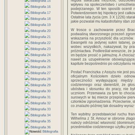
reguła stwarzała możność odizolow
Bibliografia 15
wpływu na społeczeństwo i umożliwia
Bibliografia 16
podejrzanego. W ten sposób ocenił r
Bibliografia 17
Potwierdzeniem tej hipotezy jest całko
Ostatnie lata życia (zm. 3 X 1226) sta
Bibliografia 18
jakie pozwalał mu katastrofalny stan z
Bibliografia 19
W trosce o zachowanie przez Brac
Bibliografia 20
podwaliną stworzonego przezeń zgroma
Bibliografia 21
wskazania na przyszłość dla uczniów.
Ewangelii na jedynej sukni łatanej, 
Bibliografia 22
wobec wszystkich, nakazywał, by prac
Bibliografia 23
próżniactwa. Podkreślał wreszcie, że 
Bibliografia 24
im będzie prosić o jałmużnę. A chocia
nawet za uzupełnienie obowiązującej
Bibliografia 25
kapitule bezpośrednio po odczytaniu re
Bibliografia 26
Postać Franciszka z Assyżu nie jest p
Bibliografia 27
oficjalnym Kościołem dzieło odnow
Bibliografia 28
sprzeczności występującej międz
codziennego oraz stwierdził, że gło
Bibliografia 29
ubóstwa i stosunku do pracy, nie b
Bibliografia 30
uczniom. Przemawia za tym to chociaż
Bibliografia 31
surowych w tej mierze przepisów pierw
członków zgromadzenia. Przeciwnie, sk
Bibliografia 32
co znalazło później tak dosadny wyraz
Bibliografia 33
Ten wybitny przedstawiciel ruchu fr
Bibliografia 34
Wilhelma z St. Amour w obronie złagod
Bibliografia 35
należy odróżniać własność (dominium)
przedmiotów codziennego użytku jest p
Bibliografia 36
Bibliografia