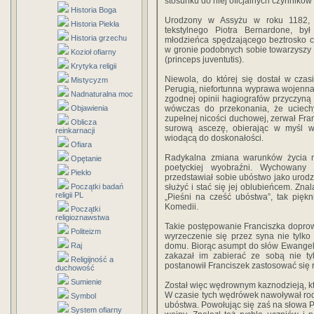
stosunku do niej oficjalnych czynników
Historia Boga
Urodzony w Assyżu w roku 1182, 
Historia Piekła
tekstylnego Piotra Bernardone, by
Historia grzechu
młodzieńca spędzającego beztrosko c
w gronie podobnych sobie towarzyszy 
Kozioł ofiarny
(princeps juventutis).
Krytyka religii
Niewola, do której się dostał w cza
Mistycyzm
Perugią, niefortunna wyprawa wojenna 
Nadnaturalna moc
zgodnej opinii hagiografów przyczyną 
Objawienia
wówczas do przekonania, że uciech
zupełnej nicości duchowej, zerwał Fra
Oblicza
surową ascezę, obierając w myśl 
reinkarnacji
wiodącą do doskonałości.
Ofiara
Radykalna zmiana warunków życia 
Opętanie
poetyckiej wyobraźni. Wychowany w
Piekło
przedstawiał sobie ubóstwo jako urodz
Początki badań
służyć i stać się jej oblubieńcem. Zn
religii PL
„Pieśni na cześć ubóstwa”, tak pięk
Komedii.
Początki
religioznawstwa
Takie postępowanie Franciszka doprowa
Politeizm
wyrzeczenie się przez syna nie tylko
Raj
domu. Biorąc asumpt do słów Ewangeli
zakazał im zabierać ze sobą nie tyl
Religijność a
postanowił Franciszek zastosować się 
duchowość
Sumienie
Został więc wędrownym kaznodzieją, kt
W czasie tych wędrówek nawoływał ro
Symbol
ubóstwa. Powołując się zaś na słowa P
System ofiarny