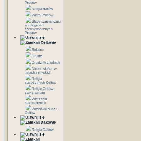
Prusów
Religia Bałtów
Wiara Prusów
Ślady szamanizmu
w religijności
średniowiecznych
Prusów
Celtowie
Beltaine
Druidzi
Druidzi w źródłach
Niebo i słońce w
mitach celtyckich
Religia
starożytnych Celtów
Religie Celtów -
zarys tematu
Wierzenia
staroceltyckie
Wędrówki dusz u
Celtów
Dakowie
Religia Daków