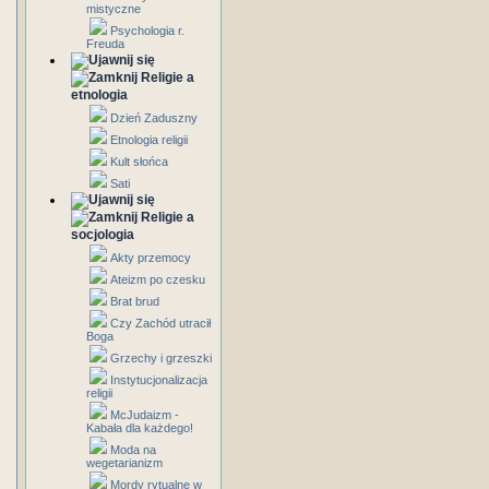
mistyczne
Psychologia r.
Freuda
Religie a
etnologia
Dzień Zaduszny
Etnologia religii
Kult słońca
Sati
Religie a
socjologia
Akty przemocy
Ateizm po czesku
Brat brud
Czy Zachód utracił
Boga
Grzechy i grzeszki
Instytucjonalizacja
religii
McJudaizm -
Kabała dla każdego!
Moda na
wegetarianizm
Mordy rytualne w