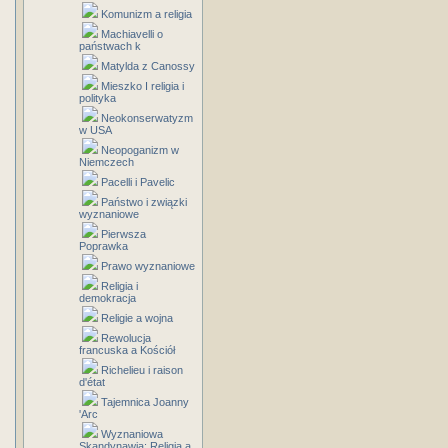
Komunizm a religia
Machiavelli o
państwach k
Matylda z Canossy
Mieszko I religia i
polityka
Neokonserwatyzm
w USA
Neopoganizm w
Niemczech
Pacelli i Pavelic
Państwo i związki
wyznaniowe
Pierwsza
Poprawka
Prawo wyznaniowe
Religia i
demokracja
Religie a wojna
Rewolucja
francuska a Kościół
Richelieu i raison
d'état
Tajemnica Joanny
'Arc
Wyznaniowa
Skandynawia: Religia a