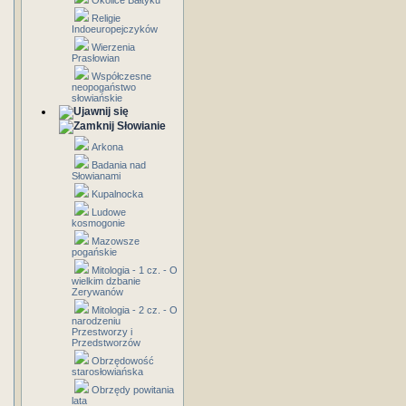
Okolice Bałtyku
Religie
Indoeuropejczyków
Wierzenia
Prasłowian
Współczesne
neopogaństwo
słowiańskie
Słowianie
Arkona
Badania nad
Słowianami
Kupalnocka
Ludowe
kosmogonie
Mazowsze
pogańskie
Mitologia - 1 cz. - O
wielkim dzbanie
Zerywanów
Mitologia - 2 cz. - O
narodzeniu
Przestworzy i
Przedstworzów
Obrzędowość
starosłowiańska
Obrzędy powitania
lata