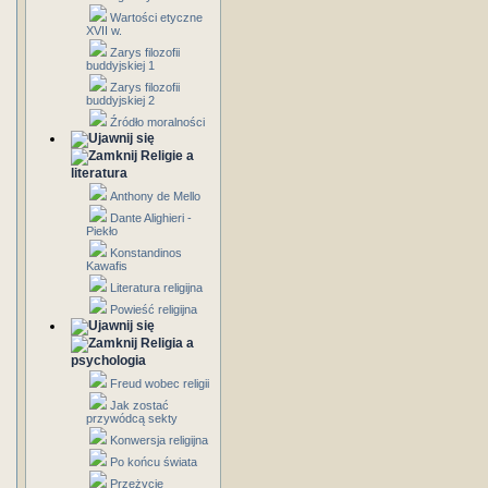
Wartości etyczne
XVII w.
Zarys filozofii
buddyjskiej 1
Zarys filozofii
buddyjskiej 2
Źródło moralności
Religie a
literatura
Anthony de Mello
Dante Alighieri -
Piekło
Konstandinos
Kawafis
Literatura religijna
Powieść religijna
Religia a
psychologia
Freud wobec religii
Jak zostać
przywódcą sekty
Konwersja religijna
Po końcu świata
Przeżycie