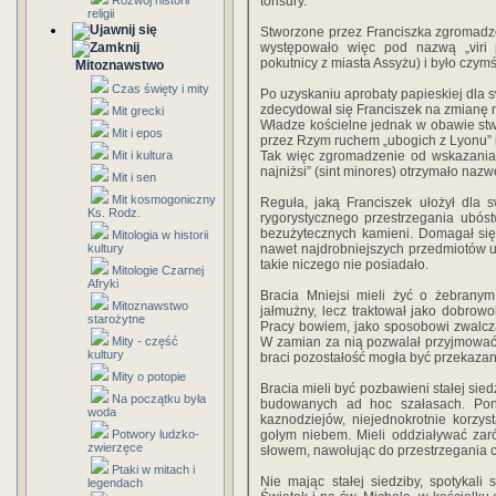
Rozwój historii
tonsury.
religii
Stworzone przez Franciszka zgromadze
występowało więc pod nazwą „viri po
pokutnicy z miasta Assyżu) i było czymś
Mitoznawstwo
Czas święty i mity
Po uzyskaniu aprobaty papieskiej dla s
zdecydował się Franciszek na zmianę n
Mit grecki
Władze kościelne jednak w obawie st
Mit i epos
przez Rzym ruchem „ubogich z Lyonu” i 
Mit i kultura
Tak więc zgromadzenie od wskazania 
najniżsi” (sint minores) otrzymało naz
Mit i sen
Mit kosmogoniczny
Reguła, jaką Franciszek ułożył dla 
Ks. Rodz.
rygorystycznego przestrzegania ubóst
bezużytecznych kamieni. Domagał się,
Mitologia w historii
kultury
nawet najdrobniejszych przedmiotów u
takie niczego nie posiadało.
Mitologie Czarnej
Afryki
Bracia Mniejsi mieli żyć o żebranym
Mitoznawstwo
jałmużny, lecz traktował jako dobrow
starożytne
Pracy bowiem, jako sposobowi zwalcz
Mity - część
W zamian za nią pozwalał przyjmować d
kultury
braci pozostałość mogła być przekaza
Mity o potopie
Bracia mieli być pozbawieni stałej sie
Na początku była
budowanych ad hoc szałasach. Pon
woda
kaznodziejów, niejednokrotnie korzys
Potwory ludzko-
gołym niebem. Mieli oddziaływać za
zwierzęce
słowem, nawołując do przestrzegania c
Ptaki w mitach i
Nie mając stałej siedziby, spotykali
legendach