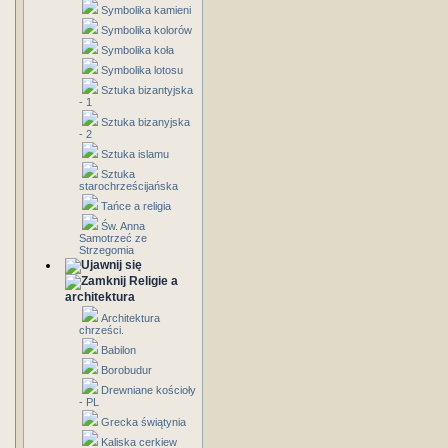
Symbolika kamieni
Symbolika kolorów
Symbolika koła
Symbolika lotosu
Sztuka bizantyjska
- 1
Sztuka bizanyjska
- 2
Sztuka islamu
Sztuka
starochrześcijańska
Tańce a religia
Św. Anna
Samotrzeć ze
Strzegomia
Religie a
architektura
Architektura
chrześci.
Babilon
Borobudur
Drewniane kościoły
- PL
Grecka świątynia
Kaliska cerkiew