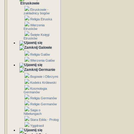
Etruskowie
Etruskowie -
zakładnicy bogów
Religia Etruska
Wierzenia
Etrusków
Święte Księgi
Etrusków
Galowie
Religia Galów
Wierzenia Galów
Germanie
Bogowie i Olbrzymi
Kodeks Królewski
Kosmologia
Germanów
Religia Germanów
Religie Germanów
Saga o
Nibelungach
Stara Edda - Prolog
Yggdrasil