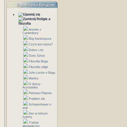
Zagadnienia Religijne
Religie a
filozofia
Anselm z
Cantenbury
Bóg Kartezjusza
Czym jest etyka?
Dobro i zlo
Duns Szkot
Filozofia Boga
Filozofia religii
John Locke o Bogu
Mantra
O duszy -
Arystoteles
Państwo Platona
Problem zła
Schopenhauer o
woli
Sen w którym
żyjemy
Traktat
ateologiczny