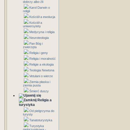
dobrzy albo źli
Karol Darwin o
religii
Kościół a ewolucja
Kościół a
uniwersytety
Medycyna i religia
Neuroteologia
Pan Bóg i
zwierzęta
Religia i geny
Religia i moralność
Religie a ekologia
Teologia Newtona
Vetulani o wierze
Ziemia płaska i
ziemia pusta
Śmierć duszy
Religia a
turystyka
Od pielgrzyma do
turysty
Tanatoturystyka
Turystyka
pielgrzymkowa -