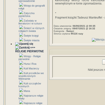
kanonizacji twórcy ruchu franciszk
wprowadzenie
wewnętrznym w łonie zgromadzenia.
Wstęp do geografii
religii
Zatyczka
*
panieńska
Fragment książki:Tadeusz Manteuffel -
Zaświaty w
literaturze i w sztuce
Data utworzenia:
06/06/2021 @ 00:35
Śmierć w różnych
Ostatnie zmiany:
09/07/2021 @ 16:32
religiach świata
Kategoria :
Święci
Strona czytana
95116 razy
Święte księgi
Święte miasta
=>>
RELIGIE PIERWOTNE
Wstęp - Religie
pierwotne
Huna i Roa
Kult Macierzy
Nikt jeszcze 
Kult przodków we
współczesnym
Wietnamie
Kult szczątków
kostnych
Mana
Najstarsze religie
Malty
Najstasze religie