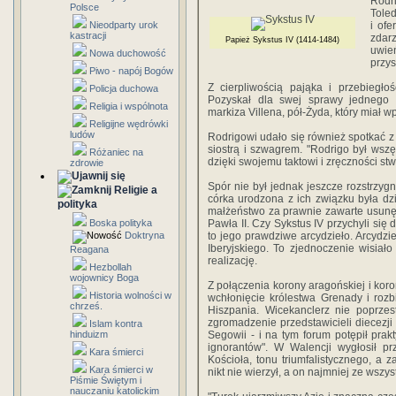
Rodr
Polsce
Toled
Nieodparty urok
i of
kastracji
zdar
Papież Sykstus IV (1414-1484)
uwie
Nowa duchowość
przys
Piwo - napój Bogów
Z cierpliwością pająka i przebiegło
Policja duchowa
Pozyskał dla swej sprawy jednego z
Religia i wspólnota
markiza Villena, pół-Żyda, który miał w
Religijne wędrówki
ludów
Rodrigowi udało się również spotkać z 
siostrą i szwagrem. "Rodrigo był wszę
Różaniec na
dzięki swojemu taktowi i zręczności st
zdrowie
Spór nie był jednak jeszcze rozstrzygn
Religie a
córka urodzona z ich związku była dz
polityka
małżeństwo za prawnie zawarte usunęła
Boska polityka
Pawła II. Czy Sykstus IV przychyli się
Doktryna
to jego prawdziwe arcydzieło. Arcydzi
Iberyjskiego. To zjednoczenie wisiało
Reagana
realizację.
Hezbollah
wojownicy Boga
Z połączenia korony aragońskiej i koro
Historia wolności w
wchłonięcie królestwa Grenady i rozbi
chrześ.
Hiszpania. Wicekanclerz nie poprzes
zgromadzenie przedstawicieli diecezji 
Islam kontra
hinduizm
Segowii - i na tym forum potępił pr
ignorantów". W Walencji wygłosił p
Kara śmierci
Kościoła, tonu triumfalistycznego, a z
Kara śmierci w
nikt nie wierzył, a on najmniej ze wszys
Piśmie Świętym i
nauczaniu katolickim