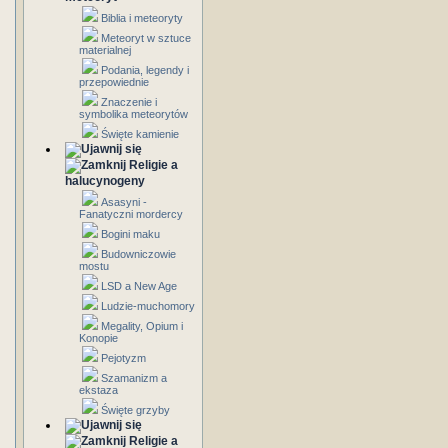
Biblia i meteoryty
Meteoryt w sztuce
materialnej
Podania, legendy i
przepowiednie
Znaczenie i
symbolika meteorytów
Święte kamienie
Religie a
halucynogeny
Asasyni -
Fanatyczni mordercy
Bogini maku
Budowniczowie
mostu
LSD a New Age
Ludzie-muchomory
Megality, Opium i
Konopie
Pejotyzm
Szamanizm a
ekstaza
Święte grzyby
Religie a