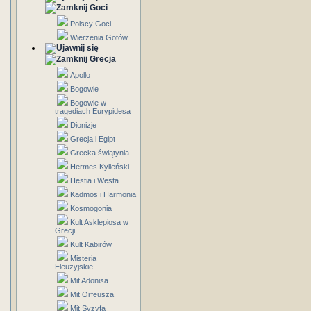
Goci
Polscy Goci
Wierzenia Gotów
Grecja
Apollo
Bogowie
Bogowie w
tragediach Eurypidesa
Dionizje
Grecja i Egipt
Grecka świątynia
Hermes Kylleński
Hestia i Westa
Kadmos i Harmonia
Kosmogonia
Kult Asklepiosa w
Grecji
Kult Kabirów
Misteria
Eleuzyjskie
Mit Adonisa
Mit Orfeusza
Mit Syzyfa