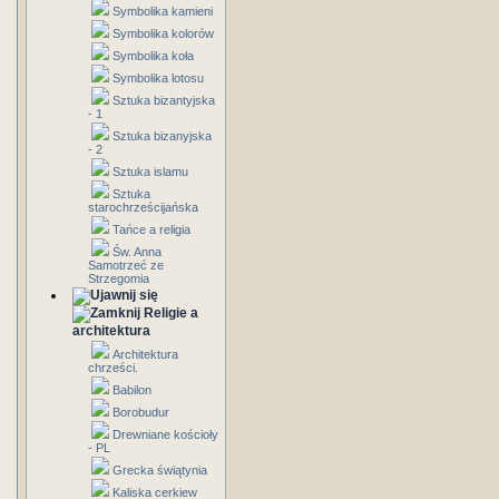
Symbolika kamieni
Symbolika kolorów
Symbolika koła
Symbolika lotosu
Sztuka bizantyjska
- 1
Sztuka bizanyjska
- 2
Sztuka islamu
Sztuka
starochrześcijańska
Tańce a religia
Św. Anna
Samotrzeć ze
Strzegomia
Religie a
architektura
Architektura
chrześci.
Babilon
Borobudur
Drewniane kościoły
- PL
Grecka świątynia
Kaliska cerkiew