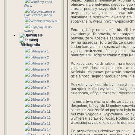
papież ogłasza nominację Rodriga Bo
Wiedźmy znad
obecnych, ale jedynego nieobecnego ka
Warty
zresztą podpisy wszystkich kardynałów
Wprowadzenie w
przykładu jawnego kumoterstwa, ale 
świat czarnej magii
dokonane z wszelkimi gwarancjami d
Wróżbiarstwo w ST
spotykanej w wielu innych wypadkach"
Z klątwą im do
Ferrara, który na przekór historii 
twarzy
kwestionuje. To prawda, że nepotyzm b
prawda, że w Kościele zapanowała sy
był na sprzedaż. To prawda, że dążen
Bibliografia
żaden kardynał nie sprzeciwił się dec
zgłosił zastrzeżeń. Jest jednak 
Bibliografia 1
nadużyciem. Rozgrzeszanie z tego Kaliks
Bibliografia 2
Bibliografia 3
Po kapeluszu kardynalskim na młodeg
został wikariuszem papieskim w ma
Bibliografia 4
Kościoła. Miejscowi pankowie prowad
Bibliografia 5
działalność, siejąc chaos, a chciwi i n
Bibliografia 6
Potrzebny był ktoś, kto by nauczył roz
Bibliografia 7
porządek. Kalikst wysłał tam swego bra
szlachcica, który ją rozpętał, i wyeks
Bibliografia 8
Bibliografia 9
Ta misja była ważna o tyle, że papież
Bibliografia 10
despotom, którzy tyle kłopotów sprawia
słabe. Ich zależność od papieża była b
Bibliografia 11
mu było wygodnie, wypowiadał wojny 
Bibliografia 12
wymierzał sprawiedliwość. Rodrigo zro
wcześniej czy później utraci te dominia
Bibliografia 13
Bibliografia 14
Po przywróceniu chwilowego pokoju k