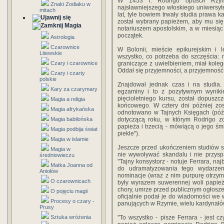
W 1453 r. Rodrigo opuścił Rzym
Znaki Zodiaku w
najsławniejszego włoskiego uniwersyt
mitach
lat, tyle bowiem trwały studia prawa k
został wybrany papieżem, aby mu się 
Magia
notariuszem apostolskim, a w miesiąc 
początek.
Astrologia
Czarownice
W Bolonii, mieście epikurejskim i 
Litewskie
wszystko, co potrzeba do szczęścia:
Czary i czarownice
graniczące z uwielbieniem, miał koleg
Oddał się przyjemności, a przyjemność
Czary i czarty
polskie
Znajdował jednak czas i na studia. 
Kary za czarymary
egzaminy i to z pozytywnym wynikie
pięcioletniego kursu, został dopusz
Magia a religia
końcowego. W cztery dni później zo
Magia afrykańska
odnotowano w Tajnych Księgach (późn
Magia babilońska
dotyczącą roku, w którym Rodrigo z
papieża i trzecią - mówiącą o jego śmi
Magia podbija świat
piekle").
Magia w islamie
Jeszcze przed ukończeniem studiów st
Magia w
nie wywoływać skandalu i nie przysp
średniowieczu
"Tajny konsystorz - notuje Ferrara, na
Matka Joanna od
do udramatyzowania tego wydarzenia
Aniołów
nominacje (wraz z nim purpurę otrzyma
O czarownicach
były wyrazem suwerennej woli papieża
chory, umrze przed publicznym ogłosze
O pojęciu magii
oficjalnie podał je do wiadomości we
Procesy o czary -
panujących w Rzymie, wielu kardynał
Prusy
Sztuka wróżenia
"To wszystko - pisze Ferrara - jest cz