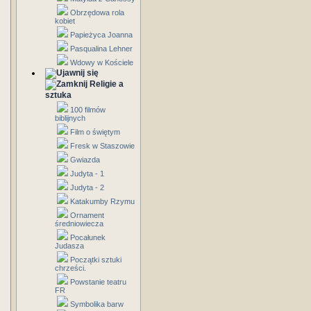
Obrzędowa rola
kobiet
Papieżyca Joanna
Pasqualina Lehner
Wdowy w Kościele
Religie a
sztuka
100 filmów
biblijnych
Film o świętym
Fresk w Staszowie
Gwiazda
Judyta - 1
Judyta - 2
Katakumby Rzymu
Ornament
średniowiecza
Pocałunek
Judasza
Początki sztuki
chrześci.
Powstanie teatru
FR
Symbolika barw