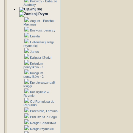
Połowcy - Baba ze
Stadnicy
Rzym
August - Pontifex
Maximus
Boskość cesarzy
Eneida
Hellenizacji religii
rzymskiej
Janus
Kaligula i Żydzi
Kolegium
pontyfików - 1
Kolegium
pontyfików - 2
Kto pierwszy palił
księgi
Kult Kybele w
Rzymie
Od Romulusa do
Republiki
Parentalia, Lemuria
Pliniusz St. o Bogu
Religie Cesarstwa
Religie rzymskie