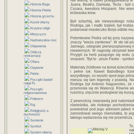
Nie wiemy, a nawet powątpiewamy w to,
Historia Boga
Juana, Beatriz, Damiata, Tecla - byli 
Cezara, kwestora Hiszpanii. Nie wiem
Historia Piekła
królewska krew.
Historia grzechu
Byli szlachtą, ale niewysokiego rod
Kozioł ofiarny
Rodriga, jak i matki Izabeli, był hrab
Krytyka religii
podarował miasteczko Borja odbite m
Mistycyzm
Potomkowie Pedra od tej pory nazywali
Nadnaturalna moc
znaczy "wieża zamkowa". W sto lat póź
Objawienia
Jaimego, odegrało pierwszoplanową r
niewiernych. W nagrodę otrzymali twier
Oblicza
Przyjęli za herb pasącego się wołu 
reinkarnacji
snopami. "Był to - pisze Pastor - symbol s
Ofiara
Materiały źródłowe na temat dzieciństw
Opętanie
i pełne luk. Nawet Babottiego trz
Piekło
wszystkiego, co wyszło spod jego pióra,
Początki badań
miesza się tam legendę z prawdą. Ni
religii PL
Rodriga był Antonio Nagueroles, że 
przeniosła się do Walencji. Równie wia
Początki
rusznicy, zręcznie posługiwał się kuszą
religioznawstwa
Politeizm
Z pewnością nieprawdą jest natomiast,
Raj
rówieśnika, ale niskiego pochodzeni
powiedział pod jego adresem jakieś n
Religijność a
zamordował swego równolatka, to jego 
duchowość
takiego wydarzenia się nie przemilcza.
Sumienie
To
Symbol
na
System ofiarny