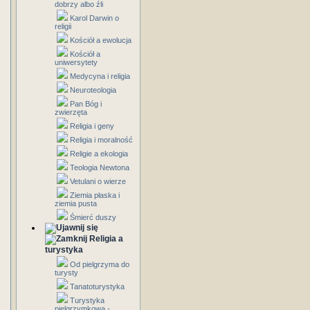
dobrzy albo źli
Karol Darwin o
religii
Kościół a ewolucja
Kościół a
uniwersytety
Medycyna i religia
Neuroteologia
Pan Bóg i
zwierzęta
Religia i geny
Religia i moralność
Religie a ekologia
Teologia Newtona
Vetulani o wierze
Ziemia płaska i
ziemia pusta
Śmierć duszy
Religia a
turystyka
Od pielgrzyma do
turysty
Tanatoturystyka
Turystyka
pielgrzymkowa -