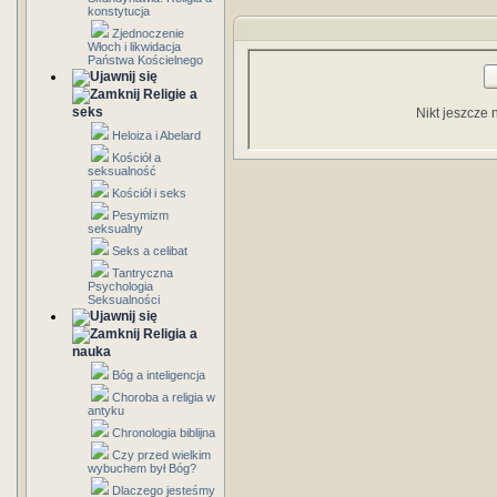
konstytucja
Zjednoczenie
Włoch i likwidacja
Państwa Kościelnego
Religie a
seks
Nikt jeszcze 
Heloiza i Abelard
Kościół a
seksualność
Kościół i seks
Pesymizm
seksualny
Seks a celibat
Tantryczna
Psychologia
Seksualności
Religia a
nauka
Bóg a inteligencja
Choroba a religia w
antyku
Chronologia biblijna
Czy przed wielkim
wybuchem był Bóg?
Dlaczego jesteśmy