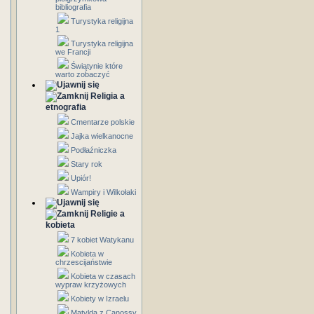
bibliografia
Turystyka religijna
1
Turystyka religijna
we Francji
Świątynie które
warto zobaczyć
Religia a
etnografia
Cmentarze polskie
Jajka wielkanocne
Podłaźniczka
Stary rok
Upiór!
Wampiry i Wilkołaki
Religie a
kobieta
7 kobiet Watykanu
Kobieta w
chrzescijaństwie
Kobieta w czasach
wypraw krzyżowych
Kobiety w Izraelu
Matylda z Canossy