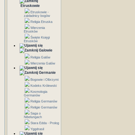
Etruskowie
Etruskowie -
zakładnicy bogów
Religia Etruska
Wierzenia
Etrusków
Święte Księgi
Etrusków
Galowie
Religia Galów
Wierzenia Galów
Germanie
Bogowie i Olbrzymi
Kodeks Królewski
Kosmologia
Germanów
Religia Germanów
Religie Germanów
Saga o
Nibelungach
Stara Edda - Prolog
Yggdrasil