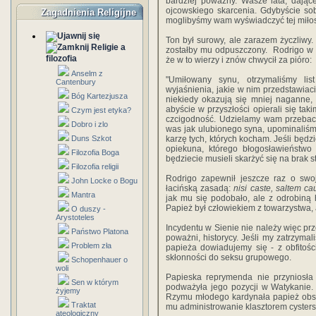
bardziej poważny. Wasze lata, dając
ojcowskiego skarcenia. Gdybyście so
Zagadnienia Religijne
moglibyśmy wam wyświadczyć tej miłosi
Ton był surowy, ale zarazem życzliwy.
Religie a
zostałby mu odpuszczony. Rodrigo w s
filozofia
że w to wierzy i znów chwycił za pióro:
Anselm z
"Umiłowany synu, otrzymaliśmy li
Cantenbury
wyjaśnienia, jakie w nim przedstawia
Bóg Kartezjusza
niekiedy okazują się mniej naganne,
abyście w przyszłości opierali się tak
Czym jest etyka?
czcigodność. Udzielamy wam przebacz
Dobro i zlo
was jak ulubionego syna, upominaliśmy 
Duns Szkot
karzę tych, których kocham. Jeśli będzi
opiekuna, którego błogosławieństwo 
Filozofia Boga
będziecie musieli skarżyć się na brak s
Filozofia religii
Rodrigo zapewnił jeszcze raz o swo
John Locke o Bogu
łacińską zasadą:
nisi caste, saltem ca
Mantra
jak mu się podobało, ale z odrobiną 
Papież był człowiekiem z towarzystwa, a
O duszy -
Arystoteles
Incydentu w Sienie nie należy więc przec
Państwo Platona
poważni, historycy. Jeśli my zatrzymal
Problem zła
papieża dowiadujemy się - z obfitości
skłonności do seksu grupowego.
Schopenhauer o
woli
Papieska reprymenda nie przyniosła 
Sen w którym
podważyła jego pozycji w Watykanie.
żyjemy
Rzymu młodego kardynała papież obsy
Traktat
mu administrowanie klasztorem cyster
ateologiczny