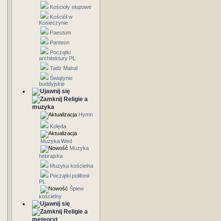
Kościoły słupowe
Kościół w
Kosieczynie
Paestum
Panteon
Początki
architektury PL
Tadż Mahal
Świątynie
buddyjskie
Religie a
muzyka
Hymn
Kolęda
Muzyka Wed
Muzyka
hebrajska
Muzyka kościelna
Początki polifonii
PL
Śpiew
kościelny
Religie a
meteoryt