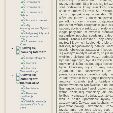
wysuwanym przeciw nam zarzutom, 
Szamanizm
urządzania orgii. Stąd bierze się też w
Szamanizm 2
stąd codzienne kpiny świeckich; st
chcemy strofować innych. Sam Wikariu
Szamanizm w
że on udaje, jakby się nic nie stało. 
Syberii
który jest jednym z najważniejszych
Kim jest szaman?
ponadto, co czyni wasze postępowa
papieżem wśród kardynałów jako czł
Mity
kosmogoniczne Syberii
sądowi, abyście orzekli, czy przystoi
ciągłe posyłanie im owoców, próbowa
Religie Azji i Syberii
najbardziej podoba, spędzanie całe
- zarys tematu
rodzaju zabaw i wreszcie - aby korzy
Szamanizm w
mężów i krewnych kobiet, które biorą 
Korei
Kaliksta, błogosławionej pamięci wasz
ocenie, obsypując zaszczytami kogoś, 
Totemizm
się waszym młodym wiekiem, bo już nie
wielkiego ciężaru, jaki wasza godnoś
Teoria totemizmu
być nienagannym, być dla wszystkic
Totemizm
egzystencji, która jest budująca i owo
bycia. Oburzamy się i czujemy nie
Totemizm
żądaniami mało zaszczytnymi, gdy
Malinowskiego
posiadłości i nasze beneficja, gdy 
zadajemy sobie rany będące przyczyną
=>>
autorytet Kościoła jest z każdy
CHRONOLOGIA
postępowania na tym świecie, a na ta
Prehistoria
Eminencjo, kres tym frywolnościom, pam
wśród dzisiejszej młodzieży jak lek
Pierwsze
bylibyśmy zmuszeni oświadczyć, że dzie
cywilizacje
woli, a nasze upomnienie byłoby 
Wielkie rewolucje
zaczerwienić. Zawsze was kochaliśmy 
duchowe VII - IV w.
jako wzór powagi i skromności. Pozw
p.n.e
przekonanie, ale żeby tak się stało