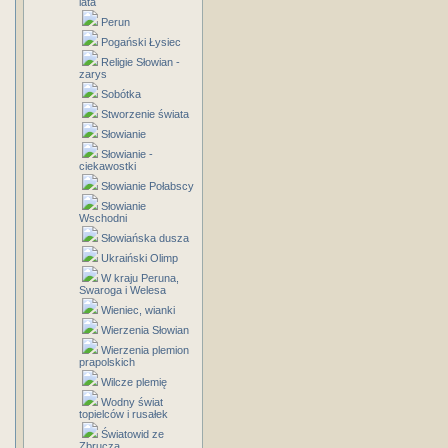
lata
Perun
Pogański Łysiec
Religie Słowian -
zarys
Sobótka
Stworzenie świata
Słowianie
Słowianie -
ciekawostki
Słowianie Połabscy
Słowianie
Wschodni
Słowiańska dusza
Ukraiński Olimp
W kraju Peruna,
Swaroga i Welesa
Wieniec, wianki
Wierzenia Słowian
Wierzenia plemion
prapolskich
Wilcze plemię
Wodny świat
topielców i rusałek
Światowid ze
Zbrucza