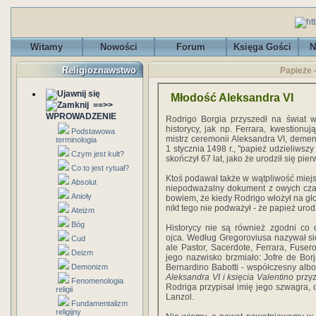
Witamy
Nowości
Forum
Księga Gości
N
Religioznawstwo
Papieże 
Młodość Aleksandra VI
==>>
WPROWADZENIE
Rodrigo Borgia przyszedł na świat w 
historycy, jak np. Ferrara, kwestionu
Podstawowa
mistrz ceremonii Aleksandra VI, demen
terminologia
1 stycznia 1498 r., "papież udzieliws
Czym jest kult?
skończył 67 lat, jako że urodził się pie
Co to jest rytuał?
Ktoś podawał także w wątpliwość miejs
Absolut
niepodważalny dokument z owych cza
Anioły
bowiem, że kiedy Rodrigo włożył na głowę
nikt tego nie podważył - że papież urod
Ateizm
Bóg
Historycy nie są również zgodni co
ojca. Według Gregoroviusa nazywał si
Cud
ale Pastor, Sacerdote, Ferrara, Fusero
Deizm
jego nazwisko brzmiało: Jofre de Bor
Demonizm
Bernardino Babotti - współczesny al
Aleksandra VI i księcia Valentino
przyz
Fenomenologia
Rodriga przypisał imię jego szwagra, 
religii
Lanzol.
Fundamentalizm
religijny