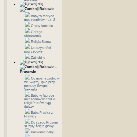
Bałtowie
Baby w fabryce
męczenników - cz. 2
Groby końskie
Obrzęd
ciałopalenia
Religia Bałtów
Uroczystości
pogrzebowe
Zaślubiny
Bałtowie -
Prusowie
Co można zrobić w
ze Świętą Lipką przy
pomocy Świętej
Siekierki
Baby w fabryce
męczenników czyli o
religii Prusów ciąg
dalszy
Baba Pruska z
Prątnicy
Do czego Prusom
służyły ścięte głowy
Kamienne baby