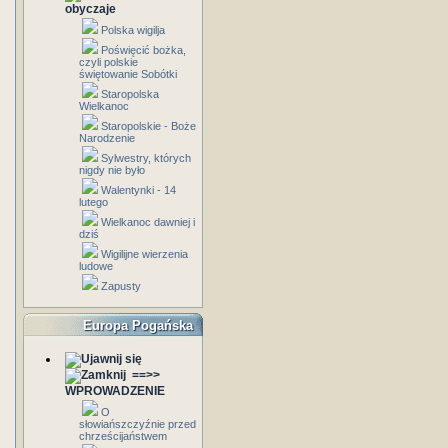
obyczaje
Polska wigilja
Poświęcić bożka,
czyli polskie
świętowanie Sobótki
Staropolska
Wielkanoc
Staropolskie - Boże
Narodzenie
Sylwestry, których
nigdy nie było
Walentynki - 14
lutego
Wielkanoc dawniej i
dziś
Wigilijne wierzenia
ludowe
Zapusty
Europa Pogańska
==>>
WPROWADZENIE
O
słowiańszczyźnie przed
chrześcijaństwem