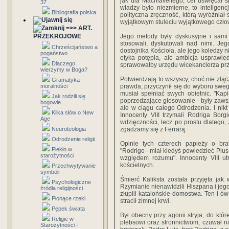
jak dla Machiavellego, cel uświęcał śr
37
władzy było niezmierne, to inteligenc
Bibliografia polska
polityczna zręczność, którą wyróżniał 
wyjątkowym stuleciu wyjątkowego czło
=>> ART.
PRZEKROJOWE
Jego metody były dyskusyjne i sami 
stosowali, dyskutowali nad nimi. Je
Chrześcijaństwo a
dostojnika Kościoła, ale jego koledzy ni
pogaństwo
etyka potępia, ale ambicja usprawied
Dlaczego
sprawowałby urzędu wicekanclerza prze
wierzymy w Boga?
Potwierdzają to wszyscy, choć nie złąc
Gramatyka
moralności
prawda, przyczynił się do wyboru swego
musiał spełniać swych obietnic. "Kapi
Jak rodzili się
poprzedzające głosowanie - były zawsz
bogowie
ale w ciągu całego Odrodzenia. I nikt s
Kilka słów o New
Innocenty VIII trzymali Rodriga Bor
Age
wdzięczności, lecz po prostu dlatego, 
Neuroteologia
zgadzamy się z Ferrarą.
Odrodzenie religii
Opinie tych czterech papieży o brat
Piekło w
"Rodrigo - miał kiedyś powiedzieć Pius I
starożytności
względem rozumu". Innocenty VIII ut
kościelnych.
Przechwytywanie
symboli
Śmierć Kaliksta została przyjęta ja
Psychologiczne
Rzymianie nienawidzili Hiszpana i jeg
źródła religijności
złupili katalońskie domostwa. Ten i ów
Płonące rzeki
stracił zimnej krwi.
Pępek świata
Był obecny przy agonii stryja, do któ
Religie w
plebsowi oraz stronnictwom, czuwał 
Starożytności -