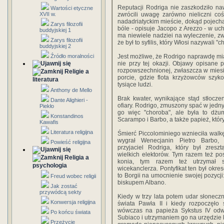
Reputacji Rodriga nie zaszkodziło na
Wartości etyczne
XVII w.
zwrócili uwagę zarówno nieliczni co
nadadriatyckim mieście, dokąd pojecha
Zarys filozofii
bóle - opisuje Jacopo z Arezzo - w uch
buddyjskiej 1
ma niewiele nadziei na wyleczenie, zw
Zarys filozofii
że był to syfilis, który Włosi nazywali 
buddyjskiej 2
Źródło moralności
Jest możliwe, że Rodrigo naprawdę miał
nie przy tej okazji. Objawy opisane
rozpowszechnionej, zwłaszcza w miesi
Religie a
porcie, gdzie flota krzyżowców szyk
literatura
tysiące ludzi.
Anthony de Mello
Brak kwater, wynikające stąd stłoczen
Dante Alighieri -
ofiary. Rodrigo, zmuszony spać w jedny
Piekło
go więc "choroba", ale była to dżum
Konstandinos
Scarampo i Barbo, a także papież, któr
Kawafis
Literatura religijna
Śmierć Piccolominiego wznieciła walkę
wygrał Wenecjanin Pietro Barbo, 
Powieść religijna
przyjaciel Rodriga, który był zres
wielkich elektorów. Tym razem też po
Religia a
konia, tym razem też utrzymał 
psychologia
wicekanclerza. Pontyfikat ten był okr
to Borgii na umocnienie swojej pozycj
Freud wobec religii
biskupem Albano.
Jak zostać
przywódcą sekty
Kiedy w trzy lata potem udar słonecz
Konwersja religijna
świata Pawła II i kiedy rozpoczęło
wówczas na papieża Sykstus IV odw
Po końcu świata
Subiaco i utrzymaniem go na urzędzie 
Przeżycie