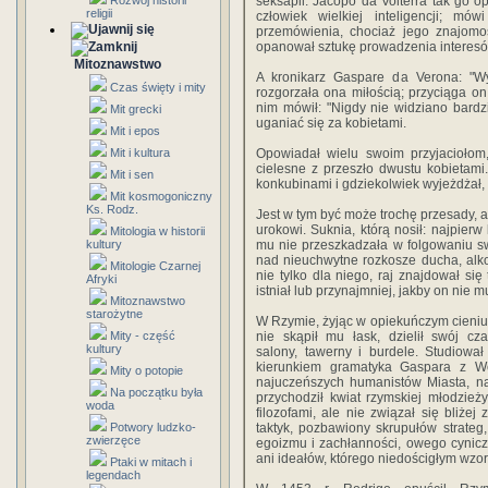
Rozwój historii
seksapil. Jacopo da Volterra tak go o
religii
człowiek wielkiej inteligencji; m
przemówienia, chociaż jego znajomość
opanował sztukę prowadzenia interesó
Mitoznawstwo
A kronikarz Gaspare da Verona: "Wys
Czas święty i mity
rozgorzała ona miłością; przyciąga o
nim mówił: "Nigdy nie widziano bardz
Mit grecki
uganiać się za kobietami.
Mit i epos
Mit i kultura
Opowiadał wielu swoim przyjaciołom,
cielesne z przeszło dwustu kobietami
Mit i sen
konkubinami i gdziekolwiek wyjeżdżał, 
Mit kosmogoniczny
Ks. Rodz.
Jest w tym być może trochę przesady, a
urokowi. Suknia, którą nosił: najpierw
Mitologia w historii
kultury
mu nie przeszkadzała w folgowaniu s
nad nieuchwytne rozkosze ducha, alko
Mitologie Czarnej
nie tylko dla niego, raj znajdował się
Afryki
istniał lub przynajmniej, jakby on nie m
Mitoznawstwo
starożytne
W Rzymie, żyjąc w opiekuńczym cieniu s
Mity - część
nie skąpił mu łask, dzielił swój cz
kultury
salony, tawerny i burdele. Studiowa
kierunkiem gramatyka Gaspara z W
Mity o potopie
najuczeńszych humanistów Miasta, n
Na początku była
przychodził kwiat rzymskiej młodzie
woda
filozofami, ale nie związał się bliżej 
Potwory ludzko-
taktyk, pozbawiony skrupułów strateg
zwierzęce
egoizmu i zachłanności, owego cynic
ani ideałów, którego niedościgłym wzo
Ptaki w mitach i
legendach