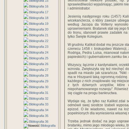
skontrolował niektóre podatki, np. 
Bibliografia 15
sprawiedliwości wyjaśniając, jakimi n
Bibliografia 16
i administrator.
Bibliografia 17
Jesienią następnego roku (1457) Kal
Bibliografia 18
wicekanclerza, o który zawsze ubiega
Bibliografia 19
według Jacopa da Volterry wynosiło 
uprawnieniami. Bratanek stał się jego 
Bibliografia 20
do tronu, stanowił prawie zadatek na
Bibliografia 21
tylko Święte Kolegium.
Bibliografia 22
W grudniu Kalikst dodał mu jeszcze s
Bibliografia 23
czerwcu 1458 r. biskupstwo Walencji, 
Bibliografia 24
Rodriga, Pedra Luisa, mianował nato
papieskich) i gubernatorem zamku św. 
Bibliografia 25
Bibliografia 26
Wszyscy, łącznie z kardynałami, orzekl
wzrosła. Zwiększyła się też niechęć do
Bibliografia 27
spadli na miasto jak szarańcza. "Nikt 
Bibliografia 28
ma w Hiszpanii taką ogromną rodzinę. 
każdego z nich znajdowało się miejsce
Bibliografia 29
z tych dziwnych urzędów, które w
Bibliografia 30
niepohamowanego rozwoju". Również z
Bibliografia 31
się ciągle na progu bankructwa.
Bibliografia 32
Wydaje się, że tylko raz Kalikst zdał 
Bibliografia 33
odmówił swej siostrze Izabeli wyposaż
epizod. O ile wiadomo, nawet na łoż
Bibliografia 34
popełnionych dla wyniesienia własnej 
Bibliografia 35
Trzeba jednak dodać na jego usprawi
Bibliografia 36
bratanku, mimo jego młodego wieku, był
Bibliografia