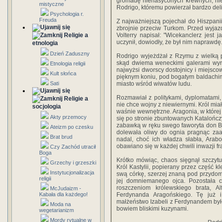
gromadę nienasyconych krewnych, nie
mistyczne
Rodrigo, któremu powierzał bardzo deli
Psychologia r.
Freuda
Z najważniejszą pojechał do Hiszpanii
zbrojnie przeciw Turkom. Przed wyja
Religie a
Volterry napisał: "Wicekanclerz jest j
uczynił, dowiodły, że był nim naprawdę
etnologia
Dzień Zaduszny
Rodrigo wyjeżdżał z Rzymu z wielką 
skąd dwiema weneckimi galerami wyru
Etnologia religii
najwyżsi dworscy dostojnicy i miejsco
Kult słońca
pięknym koniu, pod bogatym baldachim
Sati
miasto wśród wiwatów ludu.
Rozmawiał z politykami, dyplomatami,
Religie a
nie chce wojny z niewiernymi. Król miał
socjologia
waśnie wewnętrzne. Aragonia, w której
Akty przemocy
się po stronie zbuntowanych Katalończy
zabawką w ręku swego faworyta don Be
Ateizm po czesku
dolewała oliwy do ognia pragnąc zaa
Brat brud
nadal, choć ich władza słabła, Arab
obawiano się w każdej chwili inwazji fr
Czy Zachód utracił
Boga
Krótko mówiąc, chaos sięgnął szczytu
Grzechy i grzeszki
Król Kastylii, popierany przez część k
Instytucjonalizacja
swą córkę, szerzej znaną pod przydom
religii
jej domniemanego ojca. Pozostała cz
roszczeniom królewskiego brata, Al
McJudaizm -
Kabała dla każdego!
Ferdynanda Aragońskiego. Tę już i
małżeństwo Izabeli z Ferdynandem było
Moda na
bowiem bliskimi kuzynami.
wegetarianizm
Mordy rytualne w