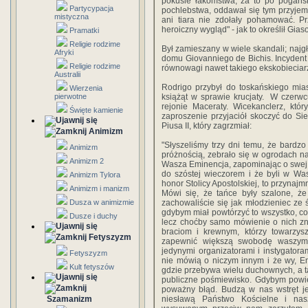
pokusie łakomstwa, za to po pogańs
Partycypacja
pochlebstwa, oddawał się tym przyjem
mistyczna
ani tiara nie zdołały pohamować. Pr
heroiczny wygląd" - jak to określił Gia
Pramatki
Religie rodzime
Był zamieszany w wiele skandali; najg
Afryki
domu Giovanniego de Bichis. Incydent 
Religie rodzime
równowagi nawet takiego ekskobieciarza
Australii
Rodrigo przybył do toskańskiego mia
Wierzenia
pierwotne
książąt w sprawie krucjaty. W czerwc
rejonie Maceraty. Wicekanclerz, któr
Święte kamienie
zaproszenie przyjaciół skoczyć do Si
Piusa II, który zagrzmiał:
Animizm
"Słyszeliśmy trzy dni temu, że bardzo
Animizm
próżnością, zebrało się w ogrodach 
Animizm 2
Wasza Eminencja, zapominając o swej g
do szóstej wieczorem i że byli w Was
Animizm Tylora
honor Stolicy Apostolskiej, to przynaj
Animizm i manizm
Mówi się, że tańce były szalone, ż
Dusza w animizmie
zachowaliście się jak młodzieniec ze
gdybym miał powtórzyć to wszystko, co s
Dusze i duchy
lecz choćby samo mówienie o nich zn
braciom i krewnym, którzy towarzys
Fetyszyzm
zapewnić większą swobodę waszym 
jedynymi organizatorami i instygatoram
Fetyszyzm
nie mówią o niczym innym i że wy, Emi
Kult fetyszów
gdzie przebywa wielu duchownych, a ta
publiczne pośmiewisko. Gdybym powied
poważny błąd. Budzą w nas wstręt je
Szamanizm
niesławą Państwo Kościelne i nas