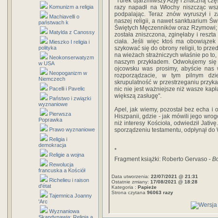
"Turek ujarzmiwszy Azję i znaczną cz
Komunizm a religia
razy napadł na Włochy niszcząc wszy
podpalając. Teraz znów wyruszył i 
Machiavelli o
naszej religii, a nawet sanktuarium Św
państwach k
Świętych Męczenników oraz Rzymowi;
Matylda z Canossy
została zniszczona, zginęłaby i reszta
ciała. Jeśli więc ktoś ma obowiązek
Mieszko I religia i
polityka
szykować się do obrony religii, to prze
na wieżach strażniczych właśnie po to, a
Neokonserwatyzm
naszym przykładem. Odwołujemy się
w USA
ojcowsku was prosimy, abyście nas w
Neopoganizm w
rozporządzacie, w tym pilnym dz
Niemczech
skrupulatność w przestrzeganiu przyka
Pacelli i Pavelic
nic nie jest ważniejsze niż wasze kap
większą zasługę".
Państwo i związki
wyznaniowe
Apel, jak wiemy, pozostał bez echa i 
Pierwsza
Hiszpanii, gdzie - jak mówili jego wrog
Poprawka
niż interesy Kościoła, odwiedził Jativ
Prawo wyznaniowe
sporządzeniu testamentu, odpłynął do W
Religia i
demokracja
*
Religie a wojna
Fragment książki: Roberto Gervaso -
B
Rewolucja
francuska a Kościół
Data utworzenia:
22/07/2021 @ 21:31
Richelieu i raison
Ostatnie zmiany:
17/08/2021 @ 18:28
d'état
Kategoria :
Papieże
Strona czytana
96063 razy
Tajemnica Joanny
'Arc
Wyznaniowa
Skandynawia: Religia a