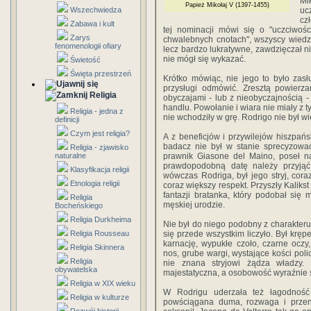
Mi
Papież Mikołaj V (1397-1455)
Wszechwiedza
uc
cz
Zabawa i kult
tej nominacji mówi się o "uczciwośc
Zarys
chwalebnych cnotach", wszyscy wiedzi
fenomenologii ofiary
lecz bardzo lukratywne, zawdzięczał n
nie mógł się wykazać.
Świetość
Święta przestrzeń
Krótko mówiąc, nie jego to było zasłu
przysługi odmówić. Zresztą powierz
Religia
obyczajami - lub z nieobyczajnością -
handlu. Powołanie i wiara nie miały z 
Religia - jedna z
nie wchodziły w grę. Rodrigo nie był w
definicji
Czym jest religia?
A z beneficjów i przywilejów hiszpań
badacz nie był w stanie sprecyzować
Religia - zjawisko
naturalne
prawnik Giasone del Maino, poseł na
prawdopodobną datę należy przyją
Klasyfikacja religii
wówczas Rodriga, był jego stryj, cor
Etnologia religii
coraz większy respekt. Przyszły Kaliks
fantazji bratanka, który podobał się
Religia
męskiej urodzie.
Bocheńskiego
Religia Durkheima
Nie był do niego podobny z charakteru,
Religia Rousseau
się przede wszystkim liczyło. Był kręp
karnację, wypukłe czoło, czarne oczy,
Religia Skinnera
nos, grube wargi, wystające kości poli
Religia
nie znana stryjowi żądza władzy.
obywatelska
majestatyczna, a osobowość wyraźnie s
Religia w XIX wieku
W Rodrigu uderzała też łagodność 
Religia w kulturze
powściągana duma, rozwaga i przeni