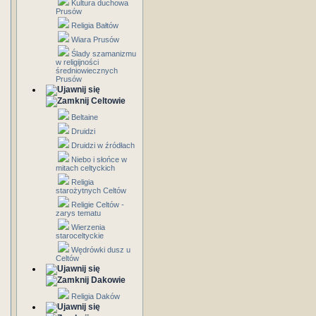
Kultura duchowa
Prusów
Religia Bałtów
Wiara Prusów
Ślady szamanizmu
w religijności
średniowiecznych
Prusów
Celtowie
Beltaine
Druidzi
Druidzi w źródłach
Niebo i słońce w
mitach celtyckich
Religia
starożytnych Celtów
Religie Celtów -
zarys tematu
Wierzenia
staroceltyckie
Wędrówki dusz u
Celtów
Dakowie
Religia Daków