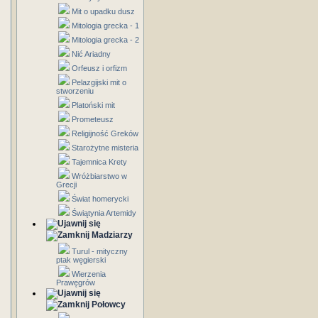
Mit o upadku dusz
Mitologia grecka - 1
Mitologia grecka - 2
Nić Ariadny
Orfeusz i orfizm
Pelazgijski mit o
stworzeniu
Platoński mit
Prometeusz
Religijność Greków
Starożytne misteria
Tajemnica Krety
Wróżbiarstwo w
Grecji
Świat homerycki
Świątynia Artemidy
Madziarzy
Turul - mityczny
ptak węgierski
Wierzenia
Prawęgrów
Połowcy