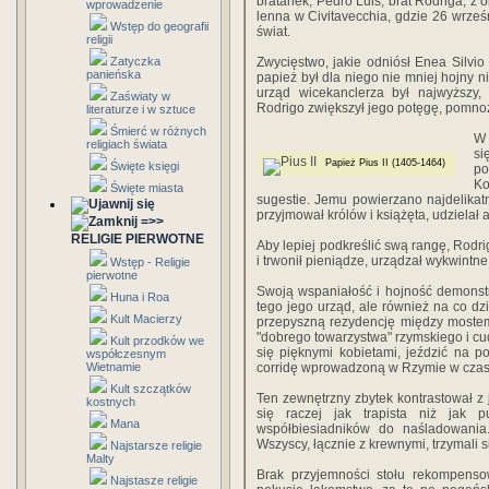
bratanek, Pedro Luis, brat Rodriga, z
wprowadzenie
lenna w Civitavecchia, gdzie 26 wrze
Wstęp do geografii
świat.
religii
Zatyczka
Zwycięstwo, jakie odniósł Enea Silvi
panieńska
papież był dla niego nie mniej hojny n
urząd wicekanclerza był najwyższy,
Zaświaty w
Rodrigo zwiększył jego potęgę, pomnoż
literaturze i w sztuce
Śmierć w różnych
W 
religiach świata
si
Papież Pius II (1405-1464)
Święte księgi
po
Ko
Święte miasta
sugestie. Jemu powierzano najdelikat
przyjmował królów i książęta, udziela
=>>
RELIGIE PIERWOTNE
Aby lepiej podkreślić swą rangę, Rodr
i trwonił pieniądze, urządzał wykwintne
Wstęp - Religie
pierwotne
Swoją wspaniałość i hojność demonstr
Huna i Roa
tego jego urząd, ale również na co d
Kult Macierzy
przepyszną rezydencję między mostem
"dobrego towarzystwa" rzymskiego i c
Kult przodków we
się pięknymi kobietami, jeździć na p
współczesnym
Wietnamie
corridę wprowadzoną w Rzymie w czasa
Kult szczątków
Ten zewnętrzny zbytek kontrastował z
kostnych
się raczej jak trapista niż jak 
Mana
współbiesiadników do naśladowania
Wszyscy, łącznie z krewnymi, trzymali s
Najstarsze religie
Malty
Brak przyjemności stołu rekompensow
Najstasze religie