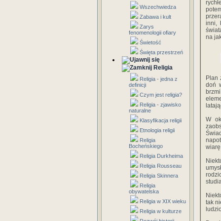
rychł
Wszechwiedza
pote
przer
Zabawa i kult
inni,
Zarys
świat
fenomenologii ofiary
na ja
Świetość
Święta przestrzeń
Religia
Plan 
Religia - jedna z
doń 
definicji
brzmi
Czym jest religia?
eleme
Religia - zjawisko
lataj
naturalne
W ok
Klasyfikacja religii
zaob
Etnologia religii
Świa
napot
Religia
Bocheńskiego
wiarę
Religia Durkheima
Niekt
Religia Rousseau
umys
rodzi
Religia Skinnera
studia
Religia
obywatelska
Niekt
Religia w XIX wieku
tak n
ludzi
Religia w kulturze