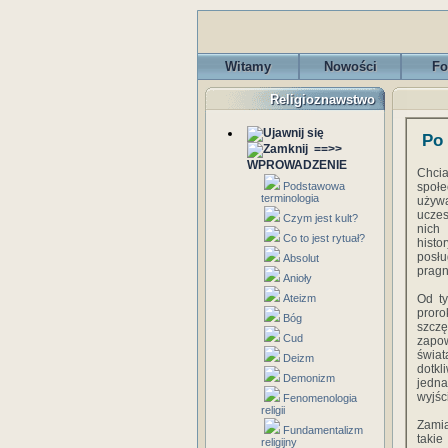
Witamy
Nowości
Fo
Religioznawstwo
Po 
==>>
WPROWADZENIE
Chci
Podstawowa
społe
terminologia
używ
uczes
Czym jest kult?
nich
Co to jest rytuał?
hist
posł
Absolut
pragn
Anioły
Ateizm
Od ty
proro
Bóg
szczę
Cud
zapow
świat
Deizm
dotkl
Demonizm
jedna
wyjśc
Fenomenologia
religii
Zamia
Fundamentalizm
takie
religijny