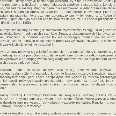
y średniej, którzy przybyli następnego wieczoru, by z nią porozmawiać. Zastali j
onie pogrążoną w dyskusji na temat latających spodków z osobą, którą, jak się p
ło, uważała za kosmitę. Pragnąc nadal z nią rozmawiać, a jednocześnie nie chcąc 
h gości, Marian po prostu włączyła ich do telefonicznej konwersacji. Przez g
awiała na przemian to z uczniami zgromadzonymi w jej domu, to z "kosmitą"
awce. Ogarnięta była duchem apostolstwa tak dalece, że nie chciała przepuścić 
 (Festinger i in., 1956).
 przypisać tak nagłą zmianę w zachowaniu wyznawców? W ciągu kilku godzin zm
 powściągliwych i sekretnych strażników Stówa, w ekspansywnych i fanatycznyc
cieli. Dlaczego w dodatku wybrali tak nie sprzyjający moment na ten obrót
dziesiąt stopni - kiedy to niespełnienie proroctwa wystawiło ich wiarę na śmiesz
h wszystkich, którzy jej nie podzielali?
zyna zmiany pojawiła się w jakimś momencie "nocy potopu", kiedy to zaczęło się 
 bardziej jasne, że proroctwo nie zostanie spełnione. To nie początkowa pewność
iła wyznawców do propagowania swej wiary; doprowadziło do tego dopiero wkra
 nich poczucie niepewności.
słowienie sobie, że skoro fałszywe okazały się przepowiednie przybycia s
cznego i zalania Ziemi przez potop, to równie fałszywa może być i reszta ich prze
madzonym w domu pani Keech perspektywa taka wydać się musiała przerażając
o już zaszli, poświęcili swoim przekonaniom zbyt wiele, by narazić się teraz 
czenie wstyd, koszta ekonomiczne i śmieszność w oczach innych byłyby po prostu 
ienia.
możną potrzebę kurczowego trzymania się swej wiary wyrażały zresztą ich w
iedzi. Na przykład kobieta z trzyletnim dzieckiem mówiła: Muszę wierzyć w nad
u dwudziestego pierwszego, bo wydałam wszystkie pieniądze. Rzuciłam pracę 
terowy... Muszę w to wierzyć.
ei doktor Armstrong wyznał w cztery godziny po niedoszłym przybyciu kosmitów: Ty