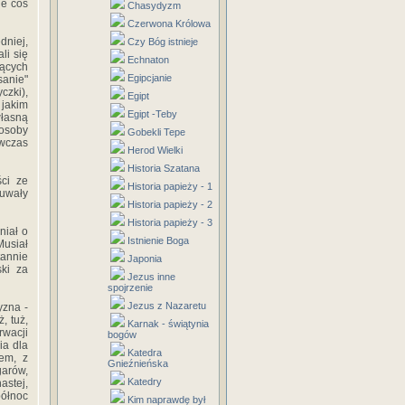
ie coś
Chasydyzm
Czerwona Królowa
dniej,
Czy Bóg istnieje
li się
Echnaton
jących
Egipcjanie
sanie"
czki),
Egipt
 jakim
Egipt -Teby
własną
osoby
Gobekli Tepe
ówczas
Herod Wielki
Historia Szatana
ści ze
Historia papieży - 1
ruwały
Historia papieży - 2
Historia papieży - 3
niał o
Istnienie Boga
usiał
tannie
Japonia
ski za
Jezus inne
spojrzenie
Jezus z Nazaretu
yzna -
, tuż,
Karnak - świątynia
wacji
bogów
ia dla
Katedra
em, z
Gnieźnieńska
garów,
Katedry
astej,
północ
Kim naprawdę był