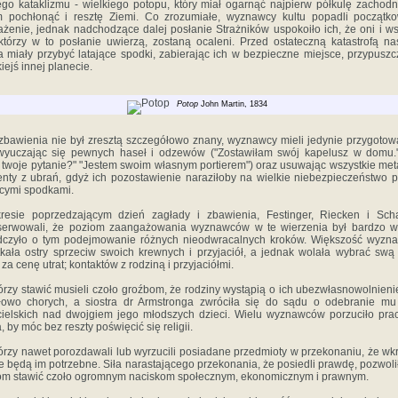
ego kataklizmu - wielkiego potopu, który miał ogarnąć najpierw półkulę zachodn
m pochłonąć i resztę Ziemi. Co zrozumiałe, wyznawcy kultu popadli początk
ażenie, jednak nadchodzące dalej posłanie Strażników uspokoiło ich, że oni i w
 którzy w to posłanie uwierzą, zostaną ocaleni. Przed ostateczną katastrofą n
a miały przybyć latające spodki, zabierając ich w bezpieczne miejsce, przypuszc
kiejś innej planecie.
Potop
John Martin, 1834
zbawienia nie był zresztą szczegółowo znany, wyznawcy mieli jedynie przygotow
wyuczając się pewnych haseł i odzewów ("Zostawiłam swój kapelusz w domu."
 twoje pytanie?" "Jestem swoim własnym portierem") oraz usuwając wszystkie me
nty z ubrań, gdyż ich pozostawienie naraziłoby na wielkie niebezpieczeństwo 
ącymi spodkami.
resie poprzedzającym dzień zagłady i zbawienia, Festinger, Riecken i Scha
serwowali, że poziom zaangażowania wyznawców w te wierzenia był bardzo wy
dczyło o tym podejmowanie różnych nieodwracalnych kroków. Większość wyzn
kała ostry sprzeciw swoich krewnych i przyjaciół, a jednak wolała wybrać sw
 za cenę utrat; kontaktów z rodziną i przyjaciółmi.
órzy stawić musieli czoło groźbom, że rodziny wystąpią o ich ubezwłasnowolnieni
łowo chorych, a siostra dr Armstronga zwróciła się do sądu o odebranie mu
cielskich nad dwojgiem jego młodszych dzieci. Wielu wyznawców porzuciło pra
, by móc bez reszty poświęcić się religii.
órzy nawet porozdawali lub wyrzucili posiadane przedmioty w przekonaniu, że wkr
ie będą im potrzebne. Siła narastającego przekonania, że posiedli prawdę, pozwoli
om stawić czoło ogromnym naciskom społecznym, ekonomicznym i prawnym.