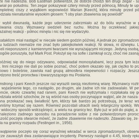
ze nie nadeszła. Bob Eastman potwierdził, że dobrze chodzi ten drugi zegar - 
wiał po południu. Ten zegar pokazywał cztery minuty przed północą. Minuty te up
pletnej ciszy z wyjątkiem wypowiedzi Marian [Keech], która minutę przed p
działa nienaturalnie wysokim głosem: "l oby plan zbawienia się powiódł!"
r wybił dwunastą, każde jego uderzenie zabrzmiało aż do bólu wyraźnie w p
kiwania ciszy. Wyznawcy siedzieli bez ruchu. Można by oczekiwać jakiej
żalnej reakcji - północ minęła i nic się nie wydarzyło.
ataklizm miał nastąpić w niecałe siedem godzin później. A jednak po zgromadzo
u ludziach niemalże nie znać było jakiejkolwiek reakcji. Ni słowa, ni dźwięku. 
ieli nieporuszeni z kamiennymi twarzami nie wyrażającymi niczego. Jedyną osobą,
 ogóle poruszyła, był Mark Post. Położył się na sofie i zamknął oczy, choć nie zasnął
óźniej się do niego odzywano, odpowiadał monosylabami, lecz poza tym leż
. Inni niczego nie dali po sobie poznać, choć potem okazało się, jak ciężko to prz
iowo i boleśnie, zawisła nad grupą atmosfera niepewności i rozpaczy. Jeszc
dzono treść proroctwa i towarzyszącego mu Posłania.
mstrong i pani Keech jeszcze raz wyrazili swoją niezłomną wiarę. Wyznawcy roztr
 wyjaśnienie tego, co nastąpiło, po drugim, ale żadne ich nie zadowalało. W 
cie, około czwartej nad ranem, pani Keech nie wytrzymała i rozpłakała się g
działa wśród szlochów, że są wśród nas osoby poczynające wątpić, ale że nasza
na przekazać swą światłość tym, którzy tak bardzo jej potrzebują, że teraz w
niśmy trzymać się razem. Również pozostali utracili swój letargiczny spokój. W
w widoczny sposób wstrząśnięci, a wielu na granicy łez. Było już w pół do piątej, a
znaleziono żadnego sposobu na poradzenie sobie z nie potwierdzonym proroc
zość poczęła otwarcie mówić, że żadne zbawienie nie nadeszło. Zdawało się, że
ła na granicy rozpadu (Festingeri in., 1956).
wątpienie poczęło się coraz wyraźniej wkradać w serca zgromadzonych, obser
ze zauważyli dwa zastanawiające incydenty. Pierwszy nastąpił o 4.45, kiedy ręk