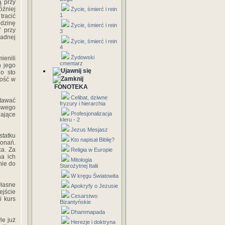
ą przy
óźniej
Życie, śmierć i rein
1
tracić
odzinę
Życie, śmierć i rein
 przy
3
żadnej
Życie, śmierć i rein
4
Żydowski
ienili
cmentarz
h jego
 o sto
ność w
FONOTEKA
Celibat, dziwne
stawać
fryzury i hierarchia
 swego
Profesjonalizacja
dające
kleru - 2
Jezus Mesjasz
tatku
Kto napisał Biblię?
konań.
a. Za
Religia w Europie
na ich
Mitologia
nie do
Starożytnej Italii
W kręgu Światowita
łasne
Apokryfy o Jezusie
ejście
Cesarstwo
i kurs
Bizantyńskie
Dhammapada
le już
Herezje i doktryna