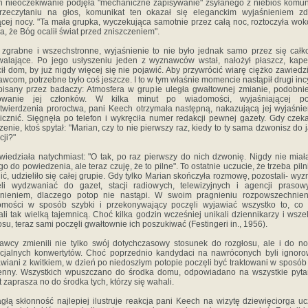
 nieoczekiwanie podjęła "mechaniczne zapisywanie" zsyłanego z niebios komun
rzeczytaniu na głos, komunikat ten okazał się eleganckim wyjaśnieniem zd
ącej nocy. "Ta mała grupka, wyczekująca samotnie przez całą noc, roztoczyła wokó
ła, że Bóg ocalił świat przed zniszczeniem".
zgrabne i wszechstronne, wyjaśnienie to nie było jednak samo przez się całk
alające. Po jego usłyszeniu jeden z wyznawców wstał, nałożył płaszcz, kape
ił dom, by już nigdy więcej się nie pojawić. Aby przywrócić wiarę ciężko zawied
wcom, potrzebne było coś jeszcze. I to w tym właśnie momencie nastąpił drugi inc
pisany przez badaczy: Atmosfera w grupie uległa gwałtownej zmianie, podobnie
owanie jej członków. W kilka minut po wiadomości, wyjaśniającej p
twierdzenia proroctwa, pani Keech otrzymała następną, nakazującą jej wyjaśnie
icznić. Sięgnęła po telefon i wykręciła numer redakcji pewnej gazety. Gdy czek
zenie, ktoś spytał: "Marian, czy to nie pierwszy raz, kiedy to ty sama dzwonisz do j
cji?"
iedziała natychmiast: "O tak, po raz pierwszy do nich dzwonię. Nigdy nie mia
go do powiedzenia, ale teraz czuję, że to pilne". To ostatnie uczucie, że trzeba piln
ić, udzieliło się całej grupie. Gdy tylko Marian skończyła rozmowę, pozostali- wy
ęli wydzwaniać do gazet, stacji radiowych, telewizyjnych i agencji prasow
śnieniem, dlaczego potop nie nastąpi. W swoim pragnieniu rozpowszechnieni
omości w sposób szybki i przekonywający poczęli wyjawiać wszystko to, co 
ali tak wielką tajemnicą. Choć kilka godzin wcześniej unikali dziennikarzy i wsze
osu, teraz sami poczęli gwałtownie ich poszukiwać (Festingeri in., 1956).
wcy zmienili nie tylko swój dotychczasowy stosunek do rozgłosu, ale i do n
cjalnych konwertytów. Choć poprzednio kandydaci na nawróconych byli ignoro
wiani z kwitkiem, w dzień po niedoszłym potopie poczęli być traktowani w sposób
nny. Wszystkich wpuszczano do środka domu, odpowiadano na wszystkie pyta
 zaprasza no do środka tych, którzy się wahali.
głą skłonność najlepiej ilustruje reakcja pani Keech na wizytę dziewięciorga u