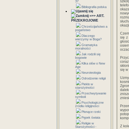
szkoł
37
telef
Bibliografia polska
okaza
nowyc
=>> ART.
rozm
PRZEKROJOWE
słuch
okazji
Chrześcijaństwo a
pogaństwo
Czemu
Dlaczego
się z
wierzymy w Boga?
głosi
Gramatyka
osiem
moralności
oczac
Jak rodzili się
Przyc
bogowie
coraz
Kilka słów o New
skłon
Age
się w
Neuroteologia
Uzmy
Odrodzenie religii
kosmi
Piekło w
Zgro
starożytności
dalek
Przechwytywanie
znisz
symboli
znies
Psychologiczne
Prze
źródła religijności
wypow
Płonące rzeki
potop
Pępek świata
kompu
Religie w
Z kol
Starożytności -