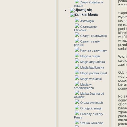
półno
Znaki Zodiaku w
z tea
mitach
Skądi
Magia
wydaw
uczes
Astrologia
od cz
Czarownice
pani 
Litewskie
które
Czary i czarownice
wejść
wska
Czary i czarty
przed
polskie
seria
Kary za czarymary
Magia a religia
Wyzna
swoic
Magia afrykańska
zapin
Magia babilońska
Gdy j
Magia podbija świat
wypr
Magia w islamie
pospi
kieru
Magia w
średniowieczu
pomo
Matka Joanna od
Po za
Aniołów
domyś
O czarownicach
czło
badac
O pojęciu magii
zgro
Procesy o czary -
płasz
Prusy
międz
Sztuka wróżenia
jeden