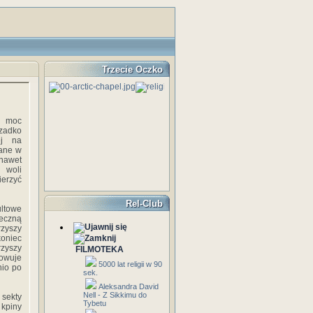
Trzecie Oczko
ą moc
rzadko
ej na
kane w
nawet
 woli
erzyć
Rel-Club
ultowe
ieczną
rzyszy
koniec
rzyszy
FILMOTEKA
towuje
5000 lat religii w 90
nio po
sek.
Aleksandra David
Nell - Z Sikkimu do
 sekty
Tybetu
 kpiny