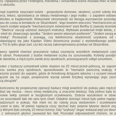
cy. Oglądana przez Festingera, Rieckena i Schachtera scena musiała mieć w sob
tru absurdu.
nąd zupełnie zwyczajni ludzie - gospodynie domowe, studenci, uczeń szkoły śre
ca, lekarz, sprzedawca ze sklepu metalowego i jego matka - z zapałem oddawa
tnictwu w tragikomedii. Wskazówki otrzymywali od dwojga wyznawców pozosta
asu do czasu w kontakcie ze Strażnikami - tego bowiem wieczoru "mechaniczne pi
Keech zostało wsparte "mechanicznym mówieniem" pani Berthy (z zawodu kosmety
j "Stwórca" zaczął udzielać dalszych instrukcji. Wytrwale powtarzali linijki tekstu, z
 mieli do zbawczego spodka: "Jestem swoim własnym portierem", "Jestem swoją 
zówką". Rozważali z powagą, czy telefoniczna wiadomość uzyskana od 
stawiającej się jako Kapitan Video (kosmiczna postać z wyświetlanego pod
lu TV) to tylko głupi żart, czy też raczej zakonspirowany przekaz od Strażników.
wcy spełnili również pracowicie nakaz usunięcia wszelkich metalowych czę
h ubrań. Powyrywali z butów metalowe oczka na sznurowadła. Kobiety poodp
ki staników, a mężczyźni zamki przy spodniach, przewiązanych odtąd sznurkiem.
eden z badaczy uzmysłowił sobie dopiero na 25 minut przed północą, że zapom
uciu zamka przy spodniach, spowodowało to "niemalże paniczną reakcję. M
esznie przejść do sypialni, gdzie dr Armstrong drżącymi rękoma i z oczami nieus
jącymi się na zegar, pospiesznie wyciął zamek brzytwą wyrywając jego zaci
cą obcążek".
kończeniu tej pospiesznej operacji badacz mógł powrócić do pokoju jako mężcz
lać się można - nieco mniej metaliczny, a znacznie bledszy. Gdy północ była tuż
nkowie sekty zamarli w bezgłośnym oczekiwaniu. Dobrze wyszkoleni w obser
ze pozostawili taki oto opis tych chwil: Ostatnie dziesięć minut było pełne napięc
madzonych w pokoju. Nie mieli nic do roboty poza siedzeniem i oczekiwani
czami w ręku. W pełnej napięcia ciszy słychać było jedynie tykanie dwóch ze
y którymi było zresztą 10 minut różnicy. Gdy "szybszy" zegar wskazał pięć po dwun
 z zebranych głośno zauważył ten fakt. Pozostali odpowiedzieli chórem, że 