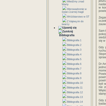
jeszc
Wiedźmy znad
nasta
Warty
w kom
Wprowadzenie w
powie
świat czarnej magii
Wróżbiarstwo w ST
Zega
ocze
Z klątwą im do
zauwa
twarzy
Sam k
pokoj
Bibliografia
siedz
Bibliografia 1
się w
Bibliografia 2
Gdy p
Bibliografia 3
ruchu
Stopn
Bibliografia 4
spraw
Bibliografia 5
Dr Ar
Bibliografia 6
jedno
Bibliografia 7
momen
Bibliografia 8
Powie
powin
Bibliografia 9
powin
Bibliografia 10
byli 
nie 
Bibliografia 11
Więks
Bibliografia 12
stanę
Bibliografia 13
Gdy z
Bibliografia 14
badac