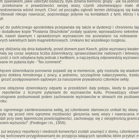
m zjawiskiem, jakie uderzyło badaczy, była dziwna bierność grupy - jak na jednost
ie przekonane o prawdziwości swojej wiary, czynili zdumiewająco mało dl
zestrzenienia wśród innych. Choć od początku ogłosili termin zbliżającej się katas
róbowali nikogo nawracać, poprzestając jedynie na kontaktach z tymi, którzy i t
li.
ęć do publicznego apostolstwa przejawiała się także w dyskrecji i chronieniu ta
 - dodatkowe kopie "Posłania Strażników" zostały spalone, wprowadzono sekretne
aki, nawet dawnym i sprawdzonym wyznawcom nie pozwalano na notowanie t
órych sekretnych taśm magnetofonowych. Unikano też wszelkiego rozgłosu.
rę zbliżania się dnia katastrofy, przed domem pani Keech, gdzie wyznawcy kwater
iała się coraz większa liczba dziennikarzy, sprawozdawców radiowych i telewizy
zość z nich odsyłana była jednak z kwitkiem, a najczęstszą odpowiedzią wyznaw
ane im pytania było - "No comment".
hęceni dziennikarze ponownie pojawili się w momencie, gdy rozeszła się wiado
ęciu doktora Armstronga z pracy, a jednemu, szczególnie natarczywemu, trzeb
 grozić postępowaniem sądowym za naruszenie prywatności członków sekty.
ne oblężenie dziennikarzy odparto w przeddzień daty potopu, kiedy to pojawi
u reporterów z licznymi pytaniami do wyznawców kultu. Prowadzący obser
hologowie podsumowali potem zachowanie wyznawców w słowach nie pozbawi
nku:
 ogromnego zainteresowania sektą, jej członkowie stanowczo unikali tej sławy
zyły się przed nimi ogromne możliwości głoszenia swej wiary i nawracania i
tali przy swej tajemniczej powściągliwości, zachowując się z obojętnością granic
ciem wyższości". (Festinger i in., 1956).
 już wszyscy reporterzy i niedoszli konwertyci zostali usunięci z domu, członkowie
i się końcowymi przygotowaniami do przyjęcia latających spodków, które przybyć m