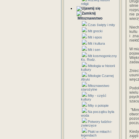
Rozwój historii
Drugi
religii
siln
rozpr
nie p
Mitoznawstwo
wierzy
Czas święty i mity
Niech
Mit grecki
kultu
i zn
Mit i epos
niekt
Mit i kultura
W mia
Mit i sen
pojaw
Mit kosmogoniczny
Więks
Ks. Rodz.
zadaw
Mitologia w historii
kultury
Zniec
usuni
Mitologie Czarnej
wręcz
Afryki
Mitoznawstwo
Podob
starożytne
wiel
Mity - część
psyc
kultury
szacu
Mity o potopie
"Mimo
Na początku była
otwor
woda
pozos
Potwory ludzko-
poczu
zwierzęce
Kiedy
Ptaki w mitach i
legendach
zajęl