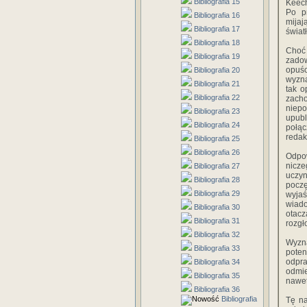
Bibliografia 15
Keech
Po p
Bibliografia 16
mijaj
Bibliografia 17
świat
Bibliografia 18
Choć 
Bibliografia 19
zadow
opuśc
Bibliografia 20
wyzna
Bibliografia 21
tak o
Bibliografia 22
zach
niepo
Bibliografia 23
upubl
Bibliografia 24
połąc
redak
Bibliografia 25
Bibliografia 26
Odpow
nicze
Bibliografia 27
uczyn
Bibliografia 28
pocz
Bibliografia 29
wyja
wiad
Bibliografia 30
otacz
Bibliografia 31
rozgł
Bibliografia 32
Wyzna
Bibliografia 33
poten
odpra
Bibliografia 34
odmie
Bibliografia 35
nawet
Bibliografia 36
Bibliografia
Tę na