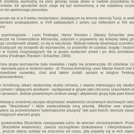
ch ziomków, wychodzą na ulice głosząc swoje słowo w nadziei pozyskania n
nników. Ich apostolski duch zdaje się być wzmocniony, a nie osłabiony oczy
em nie spełnionego proroctwa.
arzyło się to w II wieku montanistom, działającym na terenie obecnej Turcji, w wie
derskim anabaptystom, w XVII sabbatystom z Izmiru czy millerytom w XIX w
yce.
j psychologowie - Leon Festinger, Henry Riecken i Stanley Schachter prac
czas na Uniwersytecie Minnesota, usłyszeli o pojawieniu się kolejnej takiej g
go i postanowili zbadać, co się w niej dzieje. Wybrali metodę obserwacji uczestnic
 przyłączyli się incognito do wyznawców, co pozwoliło im uzyskać bogaty i bezpo
d w rozwój rozgrywających się w grupie wydarzeń przed i po dniu prorokow
lizmu (Festinger, Riecken i Schachter, 1956).
ona grupa wyznawców była niewielka i nigdy nie przekroczyła 30 członków. L
 stanowiła para w średnim wieku - dr Thomas Armstrong i pani Marian Keech (nie b
prawdziwe nazwiska, choć pod takimi zostali opisani w książce Festing
pracowników).
r Armstrong, lekarz studenckiej służby zdrowia, z dawna interesujący się okult
cyzmem i latającymi spodkami - występował w grupie jako otoczony szacunkiem e
h sprawach. Jednak prawdziwym centrum uwagi i aktywności grupy była pani Keec
 miesięcy wcześniej zaczęła otrzymywać wiadomości od pewnych duchowych istot,
wała "Strażnikami" i które zamieszkiwały inną planetę. Właśnie owe wiadom
yłane za pośrednictwem "automatycznie piszącej" ręki pani Keech, tworzyły zasa
 religijnych wierzeń grupy.
 posłannictwa Strażników nawiązywała luźno do wierzeń chrześcijańskich. Prze
z Strażników wiadomości, zawsze szczegółowo dyskutowane i interpretowane 
, jeszcze więcej zyskały na znaczeniu od czasu, gdy pojawiły się w nich zapo