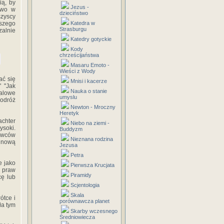
ią, by
Jezus -
owo w
dzieciństwo
szyscy
aszego
Katedra w
Strasburgu
zalnie
Katedry gotyckie
Kody
chrześcijaństwa
Masaru Emoto -
Wieści z Wody
ać się
Mnisi i kacerze
 "Jak
Nauka o stanie
talowe
umyslu
podróż
Newton - Mroczny
Heretyk
chter
Niebo na ziemi -
soki.
Buddyzm
awców
Nieznana rodzina
ą nową
Jezusa
Petra
e jako
Pierwsza Krucjata
 praw
Piramidy
cę lub
Scjentologia
Skala
ótce i
porównawcza planet
ła tym
Skarby wczesnego
Średniowiecza