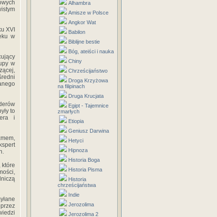
owych
Alhambra
wistym
Amisze w Polsce
Angkor Wat
ku XVI
Babilon
ieku w
Biblijne bestie
Bóg, ateiści i nauka
ujący
Chiny
rupy w
zącej,
Chrześcijaństwo
średni
Droga Krzyżowa
anego
na filipinach
Druga Krucjata
iderów
Egipt - Tajemnice
yły to
zmarłych
era i
Etiopia
Geniusz Darwina
yzmem,
Hetyci
kspert
Hipnoza
h.
Historia Boga
 które
Historia Pisma
ości,
dniczą
Historia
chrześcijaństwa
Indie
syłane
Jerozolima
przez
wiedzi
Jerozolima 2