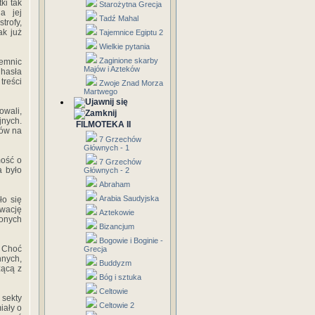
ki tak
Starożytna Grecja
a jej
Tadź Mahal
trofy,
ak już
Tajemnice Egiptu 2
Wielkie pytania
Zaginione skarby
jemnic
Majów i Azteków
 hasła
reści
Zwoje Znad Morza
Martwego
owali,
jnych.
FILMOTEKA II
ców na
7 Grzechów
Głównych - 1
mość o
7 Grzechów
a było
Głównych - 2
Abraham
Arabia Saudyjska
ło się
wację
Aztekowie
onych
Bizancjum
Bogowie i Boginie -
. Choć
Grecja
nnych,
Buddyzm
zącą z
Bóg i sztuka
Celtowie
 sekty
Celtowie 2
iały o