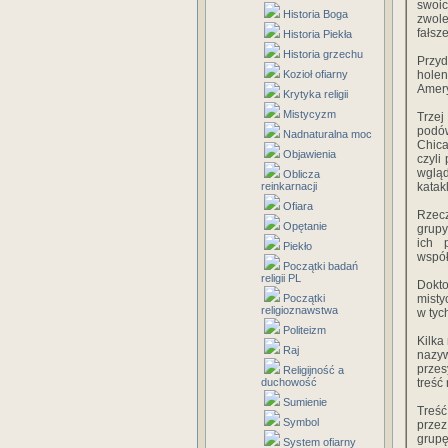
swoi
Historia Boga
zwole
fałsz
Historia Piekła
Historia grzechu
Przyd
Kozioł ofiarny
holen
Amer
Krytyka religii
Mistycyzm
Trze
podów
Nadnaturalna moc
Chica
Objawienia
czyli
wglą
Oblicza
reinkarnacji
katak
Ofiara
Rzecz
Opętanie
grupy
ich 
Piekło
współ
Początki badań
religii PL
Dokto
Początki
misty
religioznawstwa
w tyc
Politeizm
Kilka
Raj
nazy
przes
Religijność a
duchowość
treść
Sumienie
Treść
Symbol
prze
grupę
System ofiarny