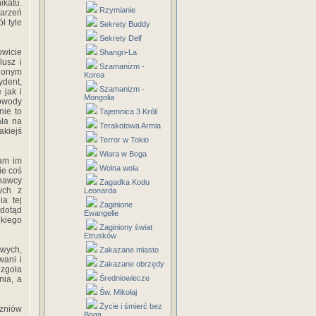
ikatu.
Rzymianie
arzeń
ł tyle
Sekrety Buddy
Sekrety Delf
owicie
Shangri-La
lusz i
Szamanizm -
zionym
Korea
ydent,
Szamanizm -
 jak i
Mongolia
owody
nie to
Tajemnica 3 Króli
ała na
Terakotowa Armia
akiejś
Terror w Tokio
Wiara w Boga
łam im
Wolna wola
ie coś
znawcy
Zagadka Kodu
ych z
Leonarda
a tej
Zaginione
dotąd
Ewangelie
lkiego
Zaginiony świat
Etrusków
owych,
Zakazane miasto
wani i
Zakazane obrzędy
 zgoła
Średniowiecze
nia, a
Św. Mikołaj
Życie i śmierć bez
czniów
Boga