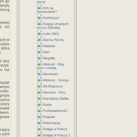
sam go
Jezus
łynęły
Kim są
ółnocą
Samarytanie?
Konfucjusz
ełnej
Księga Umarłych
ś ich
versus Dekalog
Luter (film)
nych w
Machu Picchu
Ludzie
Majowie
 która
Mari
.
Megality
ał bez
Meksyk - Bóg,
eżyli.
złoto i chwała
ze raz
Mennonici
Meteory - Grecja
ząsali
Mit Mojżesza
pewnym
orzko.
Mochica - Peru
 grupa
Narodziny Diabła
szyscy
szyscy
Nubia
 nadal
Podświadomość
twem.
 grupa
Poganie
Reformacja
Religie w Polsce
wujący
a pani
Religie w Polsce 2