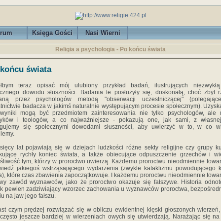
rum
Księga Gości
Nasi Wierni
Religia a psychologia - Po końcu świata
końcu świata
ałbym teraz opisać mój ulubiony przykład badań, ilustrujących niezwykł
cznego dowodu słuszności. Badania te posłużyły się, doskonałą, choć zbyt 
aną przez psychologów metodą "obserwacji uczestniczącej" (polegając
tnictwie badacza w jakimś naturalnie występującym procesie społecznym). Uzys
 wyniki mogą być przedmiotem zainteresowania nie tylko psychologów, ale 
oryków i teologów, a co najważniejsze - pokazują one, jak sami, z własnej
ugujemy się społecznymi dowodami słuszności, aby uwierzyć w to, w co wi
iemy.
sięcy lat pojawiają się w dziejach ludzkości różne sekty religijne czy grupy k
kujące rychły koniec świata, a także obiecujące odpuszczenie grzechów i w
śliwość tym, którzy w proroctwo uwierzą. Każdemu proroctwu nieodmiennie towa
iedź jakiegoś wstrząsającego wydarzenia (zwykle kataklizmu powodującego 
a), które czas zbawienia zapoczątkowuje. I każdemu proroctwu nieodmiennie towa
iwy zawód wyznawców, jako że proroctwo okazuje się fałszywe. Historia odno
k pewien zadziwiający wzorzec zachowania u wyznawców proroctwa, bezpośred
iu na jaw jego fałszu.
st czym prędzej rozwiązać się w obliczu ewidentnej klęski głoszonych wierzeń,
 często jeszcze bardziej w wierzeniach owych się utwierdzają. Narażając się na