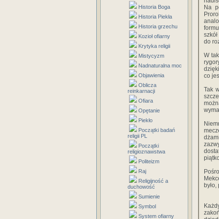
hadis
Historia Boga
Na po
Proro
Historia Piekła
analo
Historia grzechu
formu
szkół
Kozioł ofiarny
do ro
Krytyka religii
W tak
Mistycyzm
rygor
Nadnaturalna moc
dzięk
Objawienia
co je
Oblicza
Tak w
reinkarnacji
szcze
Ofiara
można
wymag
Opętanie
Piekło
Niem
Początki badań
mecze
religii PL
dżam
zazw
Początki
dost
religioznawstwa
piątk
Politeizm
Raj
Pośro
Mekce
Religijność a
było,
duchowość
Sumienie
Każd
Symbol
zako
System ofiarny