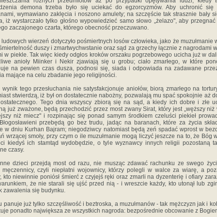
mieszczania różnych przedmiotów aż po przypadki opętywania ludzi, kiedy t
dzenia demona trzeba było się uciekać do egzorcyzmów. Aby uchronić się 
anami, wymawiano zaklęcia i noszono amulety; na szczęście tak strasznie bały s
a, iż wystarczało tylko głośno wypowiedzieć samo słowo „żelazo", aby przegnać
go zaczajonego czarta, którego obecność przeczuwano.
 ludowych wierzeń dotyczyło pośmiertnych losów człowieka, jako że muzułmanie 
śmiertelność duszy i zmartwychwstanie oraz sąd za grzechy łącznie z nagrodami w 
i w piekle. Tak więc kiedy odgłos kroków orszaku pogrzebowego ucicha już w dal
zliwe anioły Miinker i Nekir zjawiają się u grobu; ciało zmarłego, w które po
uje na pewien czas dusza, podnosi się, siada i odpowiada na zadawane prze
ia mające na celu zbadanie jego religijności.
i wynik tego przesłuchania nie satysfakcjonuje aniołów, biorą zmarłego na tortury,
iast stwierdzą, iż był on dostatecznie nabożny, pozwalają mu spać spokojnie aż d
ostatecznego. Tego dnia wszyscy zbiorą się na sąd, a kiedy ich dobre i złe u
ną już zważone, będą przechodzić przez most zwany Sirat, który jest „węższy niż 
ejszy niż miecz" i rozpinając się ponad samym środkiem czeluści piekieł prowa
 Błogosławieni przebędą go bez trudu, jadąc na baranach, które za życia skła
ze w dniu Kurhan Bajram; niegodziwcy natomiast będą zeń spadać wprost w be
ań wrzącej smoły, przy czym o ile muzułmanie mogą liczyć jeszcze na to, że Bóg 
ci kiedyś ich stamtąd wydobędzie, o tyle wyznawcy innych religii pozostaną 
ne czasy.
nne dzieci przejdą most od razu, nie musząc zdawać rachunku ze swego życi
męczennicy, czyli niepłatni wojownicy, którzy polegli w walce za wiarę, a po
, kto niewinnie poniósł śmierć z czyjejś ręki oraz zmarli na dyzenterię i ofiary zaraz
arunkiem, że nie starali się ujść przed nią - i wreszcie każdy, kto utonął lub zgi
k zawalenia się budynku.
u panuje już tylko szczęśliwość i beztroska, a muzułmanów - tak mężczyzn jak i kob
uje ponadto największa ze wszystkich nagroda: bezpośrednie obcowanie z Bogie