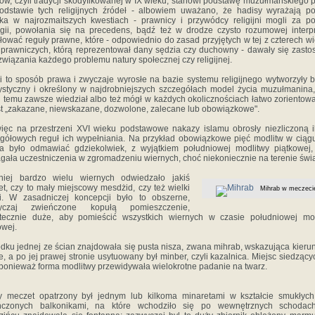
ów, czyli tradycji skodyfikowanej w IX wieku, stanowi podstawę muzułmańskiego 
dstawie tych religijnych źródeł - albowiem uważano, że hadisy wyrażają p
ka w najrozmaitszych kwestiach - prawnicy i przywódcy religijni mogli za 
gii, powołania się na precedens, bądź też w drodze czysto rozumowej interpr
łować reguły prawne, które - odpowiednio do zasad przyjętych w tej z czterech wi
 prawniczych, którą reprezentował dany sędzia czy duchowny - dawały się zast
związania każdego problemu natury społecznej czy religijnej.
i to sposób prawa i zwyczaje wyrosłe na bazie systemu religijnego wytworzyły 
ystyczny i określony w najdrobniejszych szczegółach model życia muzułmanina,
i temu zawsze wiedział albo też mógł w każdych okolicznościach łatwo zorientowa
st „zakazane, niewskazane, dozwolone, zalecane lub obowiązkowe".
ięc na przestrzeni XVI wieku podstawowe nakazy islamu obrosły niezliczoną i
gółowych reguł ich wypełniania. Na przykład obowiązkowe pięć modlitw w ciąg
 było odmawiać gdziekolwiek, z wyjątkiem południowej modlitwy piątkowej,
ała uczestniczenia w zgromadzeniu wiernych, choć niekoniecznie na terenie świą
niej bardzo wielu wiernych odwiedzało jakiś
t, czy to mały miejscowy mesdżid, czy też wielki
Mihrab w meczeci
i. W zasadniczej koncepcji było to obszerne,
yczaj zwieńczone kopułą pomieszczenie,
atecznie duże, aby pomieścić wszystkich wiernych w czasie południowej mod
owej.
dku jednej ze ścian znajdowała się pusta nisza, zwana mihrab, wskazująca kieru
, a po jej prawej stronie usytuowany był minber, czyli kazalnica. Miejsc siedzący
 ponieważ forma modlitwy przewidywała wielokrotne padanie na twarz.
y meczet opatrzony był jednym lub kilkoma minaretami w kształcie smukłych
ńczonych balkonikami, na które wchodziło się po wewnętrznych schodac