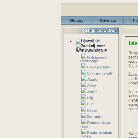
Witamy
Nowości
Fo
Religioznawstwo
Isl
==>>
WPROWADZENIE
Relig
zacho
Podstawowa
terminologia
wiary
Jego 
Czym jest kult?
Co to jest rytuał?
Życie
modli
Absolut
odbyc
Anioły
Jedna
Ateizm
każdy
Bóg
inst
Cud
wyzna
sposó
Deizm
Demonizm
Fenomenologia
religii
Fundamentalizm
Święt
religijny