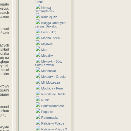
Jezus
ogato
Kim są
jścia,
Samarytanie?
zasach
arazem
Konfucjusz
Księga Umarłych
versus Dekalog
ałował
Luter (film)
zówek
Machu Picchu
Majowie
jących
zykład
Mari
gorzka
Megality
ogę na
iątego
Meksyk - Bóg,
złoto i chwała
zymki.
rzucał
Mennonici
ielkim
Meteory - Grecja
Mit Mojżesza
 krowy
Mochica - Peru
nogami
ijano
Narodziny Diabła
Nubia
Podświadomość
lement
Kurhan
Poganie
ęcej -
Reformacja
Religie w Polsce
zwykłe
Religie w Polsce 2