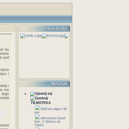
Trzecie Oczko
kie ku
znanie
d jest
pięciu
iącu i
Rel-Club
kiej i
nie ma
 Jego
reślał
FILMOTEKA
5000 lat religii w 90
sek.
Aleksandra David
Nell - Z Sikkimu do
iorami
Tybetu