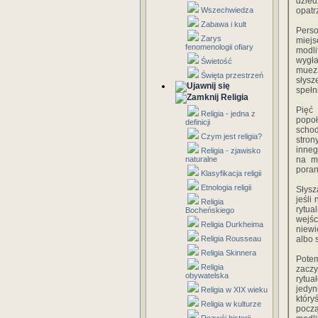
dzied
Wszechwiedza
opatr
Zabawa i kult
Pers
Zarys
miej
fenomenologii ofiary
modli
wygła
Świetość
muezz
Święta przestrzeń
słysz
spełn
Religia
Pięć
Religia - jedna z
popoł
definicji
schod
Czym jest religia?
stron
inneg
Religia - zjawisko
naturalne
na m
poran
Klasyfikacja religii
Etnologia religii
Słysz
jeśli
Religia
rytua
Bocheńskiego
wejśc
Religia Durkheima
niewi
Religia Rousseau
albo 
Religia Skinnera
Potem
Religia
zaczy
obywatelska
rytua
jedyn
Religia w XIX wieku
który
Religia w kulturze
począ