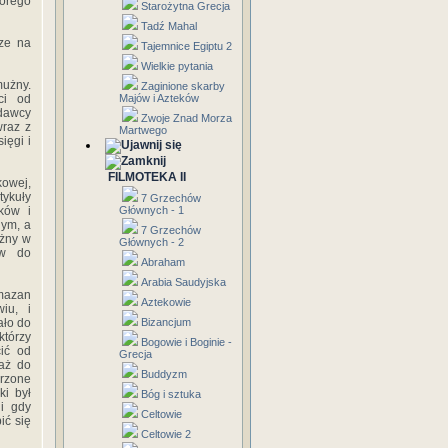
tórego
Starożytna Grecja
Tadź Mahal
ze na
Tajemnice Egiptu 2
Wielkie pytania
użny.
Zaginione skarby
ci od
Majów i Azteków
dawcy
Zwoje Znad Morza
wraz z
Martwego
ięgi i
FILMOTEKA II
owej,
tykuły
7 Grzechów
ków i
Głównych - 1
nym, a
7 Grzechów
użny w
Głównych - 2
ów do
Abraham
Arabia Saudyjska
amazan
Aztekowie
iu, i
ało do
Bizancjum
którzy
Bogowie i Boginie -
cić od
Grecja
 aż do
Buddyzm
erzone
ki był
Bóg i sztuka
i gdy
Celtowie
ić się
Celtowie 2