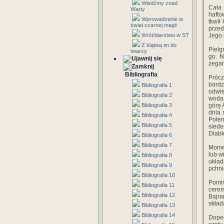
Wiedźmy znad
Cała
Warty
hafto
Wprowadzenie w
tkwił
świat czarnej magii
przed
Wróżbiarstwo w ST
Jego 
Z klątwą im do
Pielg
twarzy
go. 
zegar
Bibliografia
Prócz
bardz
Bibliografia 1
odwie
Bibliografia 2
woda 
Bibliografia 3
górę 
dnia 
Bibliografia 4
Potem
Bibliografia 5
siede
Diabł
Bibliografia 6
Bibliografia 7
Momen
lub w
Bibliografia 8
ukła
Bibliografia 9
pchni
Bibliografia 10
Pomim
Bibliografia 11
cerem
Bibliografia 12
Bajra
skład
Bibliografia 13
Bibliografia 14
Dopeł