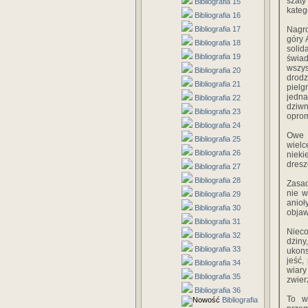
szaty
Bibliografia 15
kateg
Bibliografia 16
Bibliografia 17
Nagro
góry 
Bibliografia 18
solid
Bibliografia 19
świad
wszy
Bibliografia 20
drodz
Bibliografia 21
pielg
jedn
Bibliografia 22
dziwn
Bibliografia 23
oprom
Bibliografia 24
Owe 
Bibliografia 25
wielc
Bibliografia 26
nieki
dresz
Bibliografia 27
Bibliografia 28
Zasad
nie w
Bibliografia 29
anio
Bibliografia 30
obja
Bibliografia 31
Nieco
Bibliografia 32
dżiny
Bibliografia 33
ukons
jeść,
Bibliografia 34
wiary
Bibliografia 35
zwier
Bibliografia 36
To w
Bibliografia