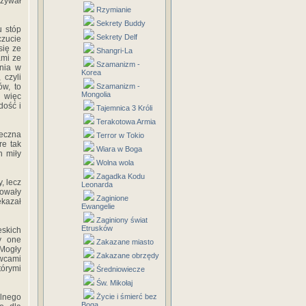
ązywał
Rzymianie
Sekrety Buddy
u stóp
Sekrety Delf
czucie
się ze
Shangri-La
ami ze
Szamanizm -
nia w
Korea
 czyli
ów, to
Szamanizm -
Mongolia
 więc
dość i
Tajemnica 3 Króli
Terakotowa Armia
eczna
Terror w Tokio
re tak
Wiara w Boga
h miły
Wolna wola
Zagadka Kodu
, lecz
Leonarda
mowały
Zaginione
kazał
Ewangelie
Zaginiony świat
Etrusków
eskich
ły one
Zakazane miasto
 Mogły
Zakazane obrzędy
awcami
tórymi
Średniowiecze
Św. Mikołaj
lnego
Życie i śmierć bez
Boga