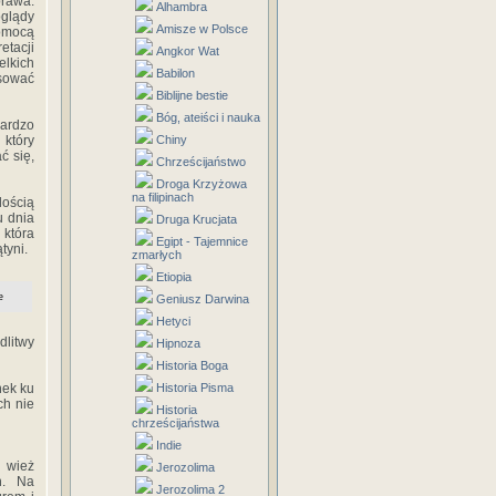
prawa.
Alhambra
oglądy
Amisze w Polsce
pomocą
etacji
Angkor Wat
elkich
Babilon
osować
Biblijne bestie
Bóg, ateiści i nauka
bardzo
 który
Chiny
ć się,
Chrześcijaństwo
Droga Krzyżowa
na filipinach
lością
u dnia
Druga Krucjata
 która
Egipt - Tajemnice
tyni.
zmarłych
Etiopia
e
Geniusz Darwina
Hetyci
litwy
Hipnoza
Historia Boga
nek ku
Historia Pisma
ch nie
Historia
chrześcijaństwa
Indie
 wież
Jerozolima
h. Na
Jerozolima 2