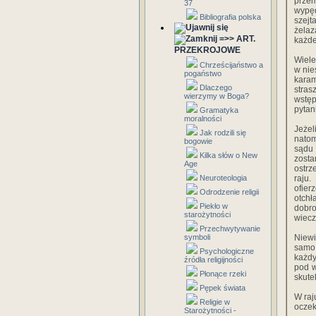
prze
37
wypę
Bibliografia polska
szejt
żelaz
=>> ART.
każde
PRZEKROJOWE
Wiele
Chrześcijaństwo a
w nie
pogaństwo
karam
Dlaczego
stras
wierzymy w Boga?
wstęp
pytan
Gramatyka
moralności
Jeżel
Jak rodzili się
natom
bogowie
sądu 
Kilka słów o New
zosta
Age
ostrz
Neuroteologia
raju.
ofier
Odrodzenie religii
otchł
Piekło w
dobro
starożytności
wiecz
Przechwytywanie
symboli
Niewi
samo 
Psychologiczne
każdy
źródła religijności
pod w
Płonące rzeki
skute
Pępek świata
W raj
Religie w
oczek
Starożytności -