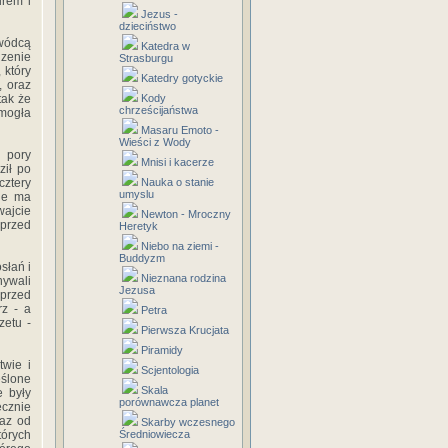
urem i
Jezus -
dzieciństwo
wódcą
Katedra w
zenie
Strasburgu
 który
Katedry gotyckie
, oraz
tak że
Kody
chrześcijaństwa
 mogła
Masaru Emoto -
Wieści z Wody
 pory
Mnisi i kacerze
ził po
cztery
Nauka o stanie
umyslu
nie ma
wajcie
Newton - Mroczny
przed
Heretyk
Niebo na ziemi -
Buddyzm
słań i
Nieznana rodzina
nywali
Jezusa
 przed
rz - a
Petra
zetu -
Pierwsza Krucjata
Piramidy
twie i
Scjentologia
eślone
Skala
e były
porównawcza planet
ęcznie
raz od
Skarby wczesnego
tórych
Średniowiecza