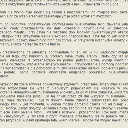
tw posługiwano się liczącym dziewięćdziesiąt dziewięć paciorków różańcem, z k
otnie korzystano przy recytowaniu dziewięćdziesięciu dziewięciu imion Boga.
etom nie wolno było modlić się razem z mężczyznami; ich miejsce było zaws
iach albo za przepierzeniem zasłaniającym je przed wzrokiem mężczyzn.
im po modlitwie podstawowym obowiązkiem muzułmanina było dawanie jałm
kość kwoty przeznaczonej na datki określano indywidualnie, w zależnoś
adanego majątku, przy czym nie wliczano doń środków gwarantujących ofiaro
ę długów oraz utrzymanie siebie i swojego gospodarstwa, czyli takich, jak dom 
ażeniem, odzież, niewolnicy, broń czy zbroja, w przypadku uczonych i lekarzy ks
umenty, a także narzędzia rzemieślnicze.
a przeznaczona na jałmużnę odpowiadała od 1/5 do 1/ 40 „nadwyżki" majątk
nie od tego, czy stanowiły ją produkty rolne, bydło, srebro i złoto, czy też ar
lowe. Pieniądze te przeznaczano na pomoc potrzebującym, wykup niewolni
ianie dłużników, wspieranie świętych mężów i przychodzenie z pomocą podróż
 na wynagrodzenie dla poborców jałmużny. Niezależnie od faktu pobierania jałm
ie podatku samo poczucie obowiązku religijnego pobudzało muzułman
drości.
ązek postu został również obwarowany sztywnymi przepisami, święty miesiąc r
jalnie rozpoczynał się wraz z pierwszym pojawieniem się księżyca w now
dczenie któregokolwiek muzułmanina w okolicy, że go właśnie zobaczył, wystarcz
amowania miesiąca postu. Od tej chwili przez 29 dni wszyscy muzułmanie, 
nęli wiek dojrzałości i byli w dobrym stanie zdrowia, zobowiązani byli poś
nego świtu - „od momentu, w którym można odróżnić czarną nić od białej" -
du słońca. Zakaz dotyczył jedzenia i picia, zabronione też było choćby niezami
knięcie śliny, palenie tytoniu, wszelkie rozrywki i przyjemności. Rok muzułmańs
em księżycowym, w związku z czym miesiące przesuwały się w porach roku, 
an przypadał w pełni upalnego lata, wierni cierpieli srodze nie mogąc nawet nap