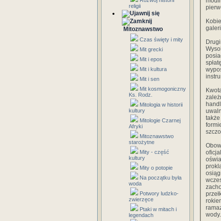
Rozwój historii
modli
religii
pierw
Kobi
galer
Mitoznawstwo
Czas święty i mity
Drug
Wyso
Mit grecki
posi
Mit i epos
spłat
Mit i kultura
wypos
instr
Mit i sen
Mit kosmogoniczny
Kwot
Ks. Rodz.
zależ
hand
Mitologia w historii
kultury
uwaln
także
Mitologie Czarnej
form
Afryki
szczo
Mitoznawstwo
starożytne
Obowi
Mity - część
ofic
kultury
oświa
prokl
Mity o potopie
osiąg
Na początku była
wczes
woda
zacho
Potwory ludzko-
przeł
zwierzęce
roki
ramaz
Ptaki w mitach i
wody.
legendach