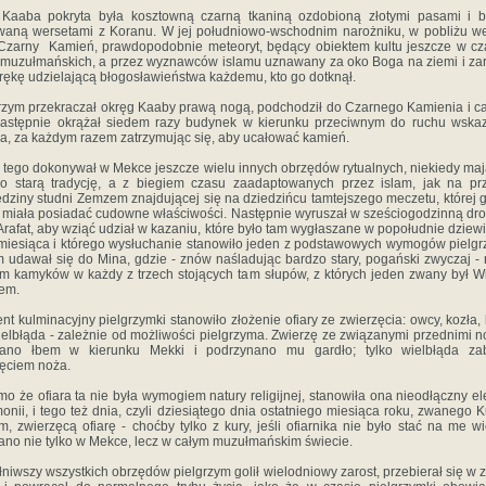
 Kaaba pokryta była kosztowną czarną tkaniną ozdobioną złotymi pasami i b
waną wersetami z Koranu. W jej południowo-wschodnim narożniku, w pobliżu we
 Czarny Kamień, prawdopodobnie meteoryt, będący obiektem kultu jeszcze w c
muzułmańskich, a przez wyznawców islamu uznawany za oko Boga na ziemi i z
rękę udzielającą błogosławieństwa każdemu, kto go dotknął.
rzym przekraczał okręg Kaaby prawą nogą, podchodził do Czarnego Kamienia i c
Następnie okrążał siedem razy budynek w kierunku przeciwnym do ruchu wska
a, za każdym razem zatrzymując się, aby ucałować kamień.
 tego dokonywał w Mekce jeszcze wielu innych obrzędów rytualnych, niekiedy ma
o starą tradycję, a z biegiem czasu zaadaptowanych przez islam, jak na pr
dziny studni Zemzem znajdującej się na dziedzińcu tamtejszego meczetu, której 
miała posiadać cudowne właściwości. Następnie wyruszał w sześciogodzinną dr
Arafat, aby wziąć udział w kazaniu, które było tam wygłaszane w popołudnie dziew
miesiąca i którego wysłuchanie stanowiło jeden z podstawowych wymogów pielgr
 udawał się do Mina, gdzie - znów naśladując bardzo stary, pogański zwyczaj - 
m kamyków w każdy z trzech stojących tam słupów, z których jeden zwany był W
em.
t kulminacyjny pielgrzymki stanowiło złożenie ofiary ze zwierzęcia: owcy, kozła,
ielbłąda - zależnie od możliwości pielgrzyma. Zwierzę ze związanymi przednimi 
dano łbem w kierunku Mekki i podrzynano mu gardło; tylko wielbłąda zab
ęciem noża.
o że ofiara ta nie była wymogiem natury religijnej, stanowiła ona nieodłączny e
onii, i tego też dnia, czyli dziesiątego dnia ostatniego miesiąca roku, zwanego 
m, zwierzęcą ofiarę - choćby tylko z kury, jeśli ofiarnika nie było stać na me wi
ano nie tylko w Mekce, lecz w całym muzułmańskim świecie.
niwszy wszystkich obrzędów pielgrzym golił wielodniowy zarost, przebierał się w 