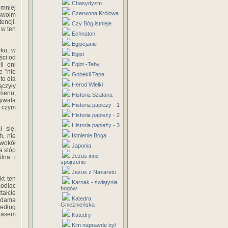
Chasydyzm
jmniej
Czerwona Królowa
 swoim
encji.
Czy Bóg istnieje
 w ten
Echnaton
Egipcjanie
oku, w
Egipt
ści od
li oni
Egipt -Teby
e "nie
Gobekli Tepe
to dla
Herod Wielki
ączyły
emenu,
Historia Szatana
mywała
Historia papieży - 1
o czym
Historia papieży - 2
Historia papieży - 3
 się,
h, nie
Istnienie Boga
 wokół
Japonia
a stóp
Jezus inne
ótna i
spojrzenie
Jezus z Nazaretu
kt ten
Karnak - świątynia
modląc
bogów
tałcie
Katedra
 Adama
Gnieźnieńska
według
 pasem
Katedry
Kim naprawdę był