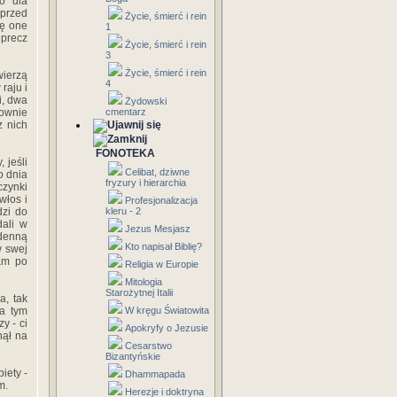
o dla
przed
Życie, śmierć i rein
ię one
1
 precz
Życie, śmierć i rein
3
Życie, śmierć i rein
wierzą
4
raju i
i, dwa
Żydowski
nownie
cmentarz
z nich
FONOTEKA
 jeśli
Celibat, dziwne
o dnia
fryzury i hierarchia
czynki
włos i
Profesjonalizacja
dzi do
kleru - 2
dali w
Jezus Mesjasz
zdenną
Kto napisał Biblię?
w swej
tam po
Religia w Europie
Mitologia
Starożytnej Italii
a, tak
za tym
W kręgu Światowita
y - ci
Apokryfy o Jezusie
nął na
Cesarstwo
Bizantyńskie
iety -
Dhammapada
m.
Herezje i doktryna