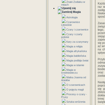
Znaki Zodiaku w
Każdy
mitach
raz w
zastę
Magia
Nieki
sposó
Astrologia
Czarownice
Zasad
Litewskie
związ
Czary i czarownice
tego,
przem
Czary i czarty
sieją
polskie
zapew
Kary za czarymary
się p
aż wr
Magia a religia
na ch
Magia afrykańska
spływ
Magia babilońska
Przy
Magia podbija świat
odmaw
Magia w islamie
zszyw
biode
Magia w
oraz 
średniowieczu
zasła
Matka Joanna od
Aniołów
Nastę
O czarownicach
poprz
się g
O pojęciu magii
zbliż
Procesy o czary -
dokła
Prusy
innej
Sztuka wróżenia
święt