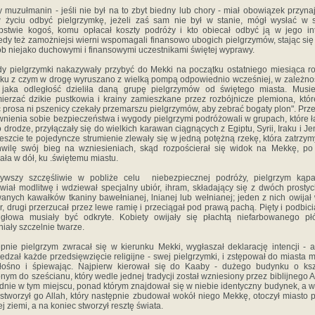
 muzułmanin - jeśli nie był na to zbyt biedny lub chory - miał obowiązek przyna
 życiu odbyć pielgrzymkę, jeżeli zaś sam nie był w stanie, mógł wysłać w
pstwie kogoś, komu opłacał koszty podróży i kto obiecał odbyć ją w jego int
edy też zamożniejsi wierni wspomagali finansowo ubogich pielgrzymów, stając się
b niejako duchowymi i finansowymi uczestnikami świętej wyprawy.
y pielgrzymki nakazywały przybyć do Mekki na początku ostatniego miesiąca r
ku z czym w drogę wyruszano z wielką pompą odpowiednio wcześniej, w zależno
 jaka odległość dzieliła daną grupę pielgrzymów od świętego miasta. Musie
ierzać dzikie pustkowia i krainy zamieszkane przez rozbójnicze plemiona, któr
c prosa ni pszenicy czekały przemarszu pielgrzymów, aby zebrać bogaty plon". Prze
nienia sobie bezpieczeństwa i wygody pielgrzymi podróżowali w grupach, które ł
o drodze, przyłączały się do wielkich karawan ciągnących z Egiptu, Syrii, Iraku i J
eszcie te pojedyncze strumienie zlewały się w jedną potężną rzekę, która zatrzy
wilę swój bieg na wzniesieniach, skąd rozpościerał się widok na Mekkę, p
ała w dół, ku .świętemu miastu.
bywszy szczęśliwie w pobliże celu niebezpiecznej podróży, pielgrzym kąpał
iał modlitwę i wdziewał specjalny ubiór, ihram, składający się z dwóch prostyc
anych kawałków tkaniny bawełnianej, lnianej lub wełnianej; jeden z nich owijał
r, drugi przerzucał przez lewe ramię i przeciągał pod prawą pachą. Pięty i podbici
głowa musiały być odkryte. Kobiety owijały się płachtą niefarbowanego pł
niały szczelnie twarze.
pnie pielgrzym zwracał się w kierunku Mekki, wygłaszał deklarację intencji - a
edzał każde przedsięwzięcie religijne - swej pielgrzymki, i zstępował do miasta 
łośno i śpiewając. Najpierw kierował się do Kaaby - dużego budynku o ksz
onym do sześcianu, który wedle jednej tradycji został wzniesiony przez biblijnego
dnie w tym miejscu, ponad którym znajdował się w niebie identyczny budynek, a 
 stworzył go Allah, który następnie zbudował wokół niego Mekkę, otoczył miasto
ej ziemi, a na koniec stworzył resztę świata.