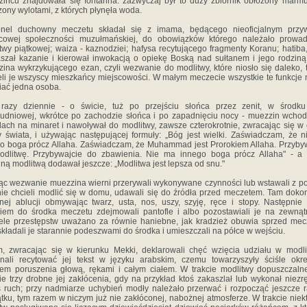
zińcu znajdowała się fontanna: zazwyczaj był to duży zbiornik obłożony marm
zony wylotami, z których płynęła woda.
onel duchowny meczetu składał się z imama, będącego nieoficjalnym przy
scowej społeczności muzułmańskiej, do obowiązków którego należało prowad
twy piątkowej; waiza - kaznodziei; hafysa recytującego fragmenty Koranu; hatiba,
szał kazanie i kierował inwokacją o opiekę Boską nad sułtanem i jego rodziną
ina wykrzykującego ezan, czyli wezwanie do modlitwy, które niosło się daleko, 
eli je wszyscy mieszkańcy miejscowości. W małym meczecie wszystkie te funkcje
iać jedna osoba.
 razy dziennie - o świcie, tuż po przejściu słońca przez zenit, w środku
udniowej, wkrótce po zachodzie słońca i po zapadnięciu nocy - muezzin wchod
ach na minaret i nawoływał do modlitwy, zawsze czterokrotnie, zwracając się w 
y świata, i używając następującej formuły: „Bóg jest wielki. Zaświadczam, że 
o boga prócz Allaha. Zaświadczam, że Muhammad jest Prorokiem Allaha. Przyby
odlitwę. Przybywajcie do zbawienia. Nie ma innego boga prócz Allaha" - a 
ną modlitwą dodawał jeszcze: „Modlitwa jest lepsza od snu."
ąc wezwanie muezzina wierni przerywali wykonywane czynności lub wstawali z po
 nie chcieli modlić się w domu, udawali się do źródła przed meczetem. Tam doko
lnej ablucji obmywając twarz, usta, nos, uszy, szyję, ręce i stopy. Następnie
iem do środka meczetu zdejmowali pantofle i albo pozostawiali je na zewnąt
ele przestępstw uważano za równie haniebne, jak kradzież obuwia sprzed mec
składali je starannie podeszwami do środka i umieszczali na półce w wejściu.
, zwracając się w kierunku Mekki, deklarowali chęć wzięcia udziału w modli
nali recytować jej tekst w języku arabskim, czemu towarzyszyły ściśle okr
łem poruszenia głową, rękami i całym ciałem. W trakcie modlitwy dopuszczaln
ie trzy drobne jej zakłócenia, gdy na przykład ktoś zakaszlał lub wykonał niezr
ś ruch; przy nadmiarze uchybień modły należało przerwać i rozpocząć jeszcze 
tku, tym razem w niczym już nie zakłóconej, nabożnej atmosferze. W trakcie niek