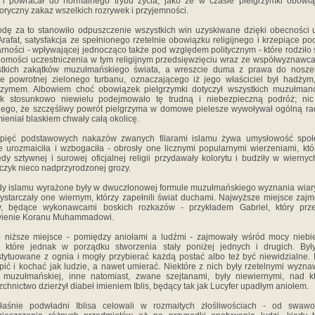
 i powracał do normalnego trybu życia, jako że w czasie pielgrzymki obowi
oryczny zakaz wszelkich rozrywek i przyjemności.
dę za to stanowiło odpuszczenie wszystkich win uzyskiwane dzięki obecności 
Arafat, satysfakcja ze spełnionego rzetelnie obowiązku religijnego i krzepiące po
arności - wpływającej jednocząco także pod względem politycznym - które rodziło 
omości uczestniczenia w tym religijnym przedsięwzięciu wraz ze współwyznawc
stkich zakątków muzułmańskiego świata, a wreszcie duma z prawa do nosze
e powrotnej zielonego turbanu, oznaczającego iż jego właściciel był hadżym,
rzymem. Albowiem choć obowiązek pielgrzymki dotyczył wszystkich muzułman
ak stosunkowo niewielu podejmowało tę trudną i niebezpieczną podróż; nic
ego, że szczęśliwy powrót pielgrzyma w domowe pielesze wywoływał ogólną ra
ieniał blaskiem chwały całą okolicę.
pięć podstawowych nakazów zwanych filarami islamu żywa umysłowość społ
e urozmaiciła i wzbogaciła - obrosły one licznymi popularnymi wierzeniami, któ
edy sztywnej i surowej oficjalnej religii przydawały kolorytu i budziły w wiernyc
czyk nieco nadprzyrodzonej grozy.
y islamu wyrażone były w dwuczłonowej formule muzułmańskiego wyznania wiary
ystarczały one wiernym, którzy zapełnili świat duchami. Najwyższe miejsce zaj
ły, będące wykonawcami boskich rozkazów - przykładem Gabriel, który prze
wienie Koranu Muhammadowi.
 niższe miejsce - pomiędzy aniołami a ludźmi - zajmowały wśród mocy niebi
, które jednak w porządku stworzenia stały poniżej jednych i drugich. By
tytuowane z ognia i mogły przybierać każdą postać albo też być niewidzialne.
 pić i kochać jak ludzie, a nawet umierać. Niektóre z nich były rzetelnymi wyzn
 muzułmańskiej, inne natomiast, zwane szejtanami, były niewiernymi, nad k
zchnictwo dzierżył diabeł imieniem Iblis, będący tak jak Lucyfer upadłym aniołem.
łaśnie podwładni Iblisa celowali w rozmaitych złośliwościach - od swawo