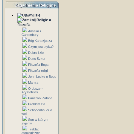
Zagadnienia Religijne
Religie a
filozofia
Anselm z
Cantenbury
Bóg Kartezjusza
Czym jest etyka?
Dobro i zlo
Duns Szkot
Filozofia Boga
Filozofia religii
John Locke o Bogu
Mantra
O duszy -
Arystoteles
Państwo Platona
Problem zła
Schopenhauer o
woli
Sen w którym
żyjemy
Traktat
ateologiczny