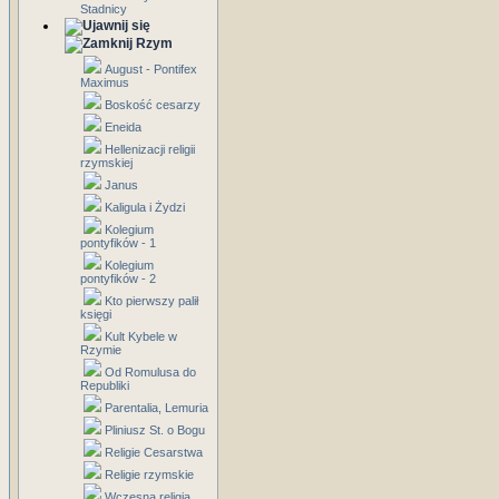
Stadnicy
Rzym
August - Pontifex
Maximus
Boskość cesarzy
Eneida
Hellenizacji religii
rzymskiej
Janus
Kaligula i Żydzi
Kolegium
pontyfików - 1
Kolegium
pontyfików - 2
Kto pierwszy palił
księgi
Kult Kybele w
Rzymie
Od Romulusa do
Republiki
Parentalia, Lemuria
Pliniusz St. o Bogu
Religie Cesarstwa
Religie rzymskie
Wczesna religia