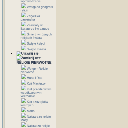
wprowadzenie
Wstęp do geografii
religii
Zatyczka
panieńska
Zaświaty w
literaturze i w sztuce
Śmierć w różnych
religiach świata
Święte księgi
Święte miasta
=>>
RELIGIE PIERWOTNE
Wstęp - Religie
pierwotne
Huna i Roa
Kult Macierzy
Kult przodków we
współczesnym
Wietnamie
Kult szczątków
kostnych
Mana
Najstarsze religie
Malty
Najstasze religie