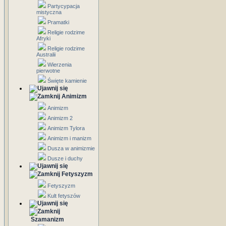
Partycypacja
mistyczna
Pramatki
Religie rodzime
Afryki
Religie rodzime
Australii
Wierzenia
pierwotne
Święte kamienie
Animizm
Animizm
Animizm 2
Animizm Tylora
Animizm i manizm
Dusza w animizmie
Dusze i duchy
Fetyszyzm
Fetyszyzm
Kult fetyszów
Szamanizm