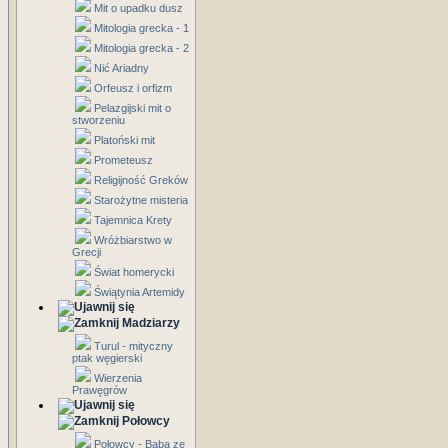
Mit o upadku dusz
Mitologia grecka - 1
Mitologia grecka - 2
Nić Ariadny
Orfeusz i orfizm
Pelazgijski mit o
stworzeniu
Platoński mit
Prometeusz
Religijność Greków
Starożytne misteria
Tajemnica Krety
Wróżbiarstwo w
Grecji
Świat homerycki
Świątynia Artemidy
Madziarzy
Turul - mityczny
ptak węgierski
Wierzenia
Prawęgrów
Połowcy
Połowcy - Baba ze