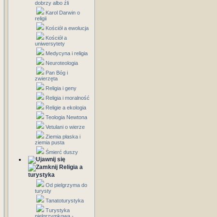
dobrzy albo źli
Karol Darwin o
religii
Kościół a ewolucja
Kościół a
uniwersytety
Medycyna i religia
Neuroteologia
Pan Bóg i
zwierzęta
Religia i geny
Religia i moralność
Religie a ekologia
Teologia Newtona
Vetulani o wierze
Ziemia płaska i
ziemia pusta
Śmierć duszy
Religia a
turystyka
Od pielgrzyma do
turysty
Tanatoturystyka
Turystyka
pielgrzymkowa -