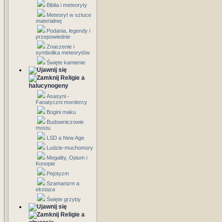
Biblia i meteoryty
Meteoryt w sztuce
materialnej
Podania, legendy i
przepowiednie
Znaczenie i
symbolika meteorytów
Święte kamienie
Religie a
halucynogeny
Asasyni -
Fanatyczni mordercy
Bogini maku
Budowniczowie
mostu
LSD a New Age
Ludzie-muchomory
Megality, Opium i
Konopie
Pejotyzm
Szamanizm a
ekstaza
Święte grzyby
Religie a