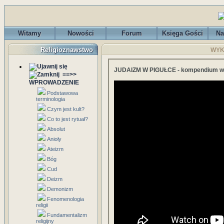
Witamy
Nowości
Forum
Księga Gości
Na
Religioznawstwo
WYKŁ
JUDAIZM W PIGUŁCE - kompendium wie
==>>
WPROWADZENIE
Podstawowa
terminologia
Czym jest kult?
Co to jest rytuał?
Absolut
Anioły
Ateizm
Bóg
Cud
Deizm
Demonizm
Fenomenologia
religii
Fundamentalizm
religijny