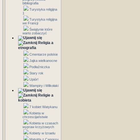
bibliografia
Turystyka religijna
1
Turystyka religijna
we Francji
Świątynie które
warto zobaczyć
Religia a
etnografia
Cmentarze polskie
Jajka wielkanocne
Podłaźniczka
Stary rok
Upiór!
Wampiry i Wilkołaki
Religie a
kobieta
7 kobiet Watykanu
Kobieta w
chrzescijaństwie
Kobieta w czasach
wypraw krzyżowych
Kobiety w Izraelu
Matylda z Canossy