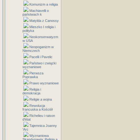
Komunizm a religia
Machiavelli o
państwach k
Matylda z Canossy
Mieszko I religia i
polityka
Neokonserwatyzm
w USA
Neopoganizm w
Niemczech
Pacelli i Pavelic
Państwo i związki
wyznaniowe
Pierwsza
Poprawka
Prawo wyznaniowe
Religia i
demokracja
Religie a wojna
Rewolucja
francuska a Kościół
Richelieu i raison
d'état
Tajemnica Joanny
'Arc
Wyznaniowa
Skandynawia: Religia a