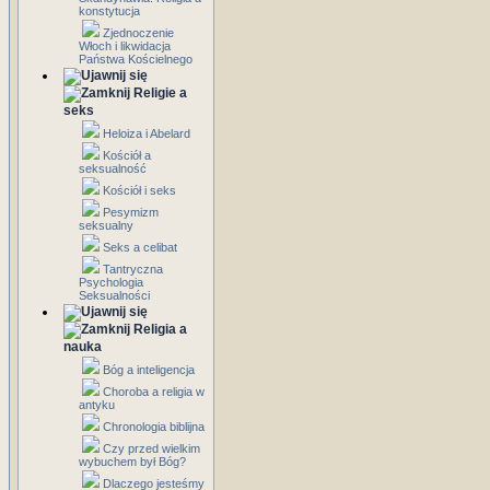
konstytucja
Zjednoczenie
Włoch i likwidacja
Państwa Kościelnego
Religie a
seks
Heloiza i Abelard
Kościół a
seksualność
Kościół i seks
Pesymizm
seksualny
Seks a celibat
Tantryczna
Psychologia
Seksualności
Religia a
nauka
Bóg a inteligencja
Choroba a religia w
antyku
Chronologia biblijna
Czy przed wielkim
wybuchem był Bóg?
Dlaczego jesteśmy