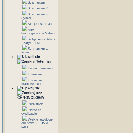
Szamanizm
Szamanizm 2
Szamanizm w
Syberii
Kim jest szaman?
Mity
kosmogoniczne Syberii
Religie Azji i Syberii
- zarys tematu
Szamanizm w
Korei
Totemizm
Teoria totemizmu
Totemizm
Totemizm
Malinowskiego
=>>
CHRONOLOGIA
Prehistoria
Pierwsze
cywilizacje
Wielkie rewolucje
duchowe VII - IV w.
p.n.e