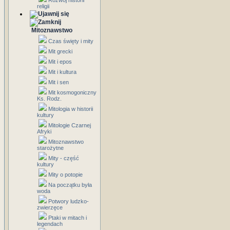
Rozwój historii
religii
Mitoznawstwo
Czas święty i mity
Mit grecki
Mit i epos
Mit i kultura
Mit i sen
Mit kosmogoniczny
Ks. Rodz.
Mitologia w historii
kultury
Mitologie Czarnej
Afryki
Mitoznawstwo
starożytne
Mity - część
kultury
Mity o potopie
Na początku była
woda
Potwory ludzko-
zwierzęce
Ptaki w mitach i
legendach