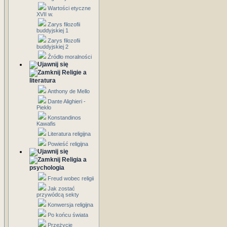
Wartości etyczne
XVII w.
Zarys filozofii
buddyjskiej 1
Zarys filozofii
buddyjskiej 2
Źródło moralności
Religie a
literatura
Anthony de Mello
Dante Alighieri -
Piekło
Konstandinos
Kawafis
Literatura religijna
Powieść religijna
Religia a
psychologia
Freud wobec religii
Jak zostać
przywódcą sekty
Konwersja religijna
Po końcu świata
Przeżycie