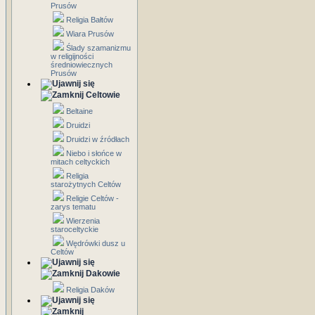
Prusów
Religia Bałtów
Wiara Prusów
Ślady szamanizmu
w religijności
średniowiecznych
Prusów
Celtowie
Beltaine
Druidzi
Druidzi w źródłach
Niebo i słońce w
mitach celtyckich
Religia
starożytnych Celtów
Religie Celtów -
zarys tematu
Wierzenia
staroceltyckie
Wędrówki dusz u
Celtów
Dakowie
Religia Daków