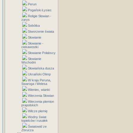
Perun
Pogański Łysiec
Religie Słowian -
zarys
Sobótka
Stworzenie świata
Słowianie
Słowianie -
ciekawostki
Słowianie Połabscy
Słowianie
Wschodni
Słowiańska dusza
Ukraiński Olimp
W kraju Peruna,
Swaroga i Welesa
Wieniec, wianki
Wierzenia Słowian
Wierzenia plemion
prapolskich
Wilcze plemię
Wodny świat
topielców i rusałek
Światowid ze
Zbrucza