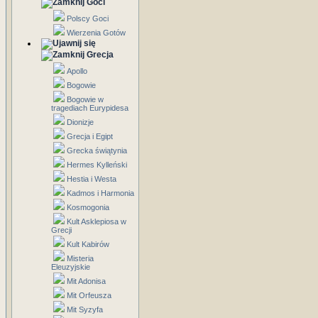
Goci
Polscy Goci
Wierzenia Gotów
Grecja
Apollo
Bogowie
Bogowie w
tragediach Eurypidesa
Dionizje
Grecja i Egipt
Grecka świątynia
Hermes Kylleński
Hestia i Westa
Kadmos i Harmonia
Kosmogonia
Kult Asklepiosa w
Grecji
Kult Kabirów
Misteria
Eleuzyjskie
Mit Adonisa
Mit Orfeusza
Mit Syzyfa