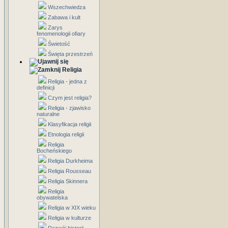
Wszechwiedza
Zabawa i kult
Zarys
fenomenologii ofiary
Świetość
Święta przestrzeń
Religia
Religia - jedna z
definicji
Czym jest religia?
Religia - zjawisko
naturalne
Klasyfikacja religii
Etnologia religii
Religia
Bocheńskiego
Religia Durkheima
Religia Rousseau
Religia Skinnera
Religia
obywatelska
Religia w XIX wieku
Religia w kulturze