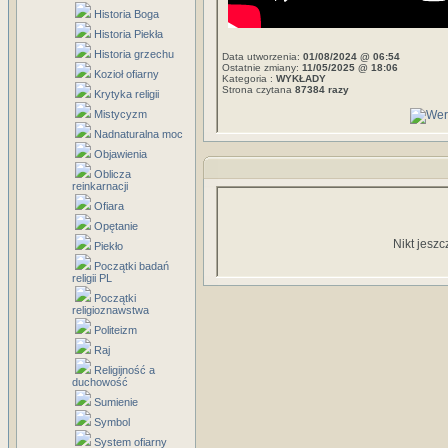
Historia Boga
Historia Piekła
Historia grzechu
Data utworzenia:
01/08/2024 @ 06:54
Ostatnie zmiany:
11/05/2025 @ 18:06
Kozioł ofiarny
Kategoria :
WYKŁADY
Strona czytana
87384 razy
Krytyka religii
Mistycyzm
Nadnaturalna moc
Objawienia
Oblicza
reinkarnacji
Ofiara
Opętanie
Nikt jeszc
Piekło
Początki badań
religii PL
Początki
religioznawstwa
Politeizm
Raj
Religijność a
duchowość
Sumienie
Symbol
System ofiarny