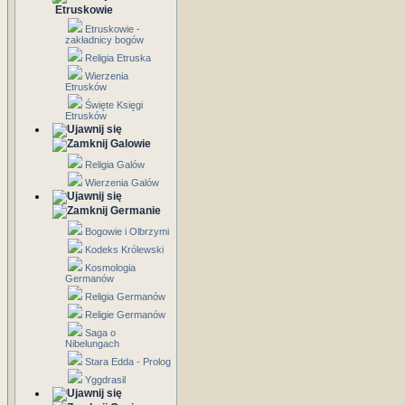
Etruskowie
Etruskowie -
zakładnicy bogów
Religia Etruska
Wierzenia
Etrusków
Święte Księgi
Etrusków
Galowie
Religia Galów
Wierzenia Galów
Germanie
Bogowie i Olbrzymi
Kodeks Królewski
Kosmologia
Germanów
Religia Germanów
Religie Germanów
Saga o
Nibelungach
Stara Edda - Prolog
Yggdrasil