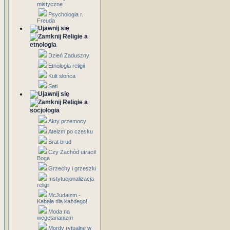
mistyczne
Psychologia r.
Freuda
Religie a
etnologia
Dzień Zaduszny
Etnologia religii
Kult słońca
Sati
Religie a
socjologia
Akty przemocy
Ateizm po czesku
Brat brud
Czy Zachód utracił
Boga
Grzechy i grzeszki
Instytucjonalizacja
religii
McJudaizm -
Kabała dla każdego!
Moda na
wegetarianizm
Mordy rytualne w