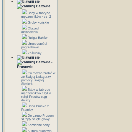
Bałtowie
Baby w fabryce
męczenników - cz. 2
Groby końskie
Obrzęd
ciałopalenia
Religia Bałtów
Uroczystości
pogrzebowe
Zaślubiny
Bałtowie -
Prusowie
Co można zrobić w
ze Świętą Lipką przy
pomocy Świętej
Siekierki
Baby w fabryce
męczenników czyli o
religii Prusów ciąg
dalszy
Baba Pruska z
Prątnicy
Do czego Prusom
służyły ścięte głowy
Kamienne baby
Kultura duchowa