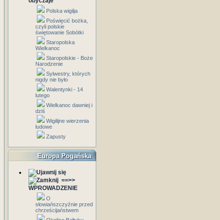
obyczaje
Polska wigilja
Poświęcić bożka,
czyli polskie
świętowanie Sobótki
Staropolska
Wielkanoc
Staropolskie - Boże
Narodzenie
Sylwestry, których
nigdy nie było
Walentynki - 14
lutego
Wielkanoc dawniej i
dziś
Wigilijne wierzenia
ludowe
Zapusty
Europa Pogańska
==>>
WPROWADZENIE
O
słowiańszczyźnie przed
chrześcijaństwem