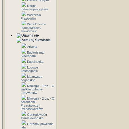
Okolice Bałtyku
Religie
Indoeuropejczyków
Wierzenia
Prasłowian
Współczesne
neopogaństwo
słowiańskie
Słowianie
Arkona
Badania nad
Słowianami
Kupalnocka
Ludowe
kosmogonie
Mazowsze
pogańskie
Mitologia - 1 cz. - O
wielkim dzbanie
Zerywanów
Mitologia - 2 cz. - O
narodzeniu
Przestworzy i
Przedstworzów
Obrzędowość
starosłowiańska
Obrzędy powitania
lata