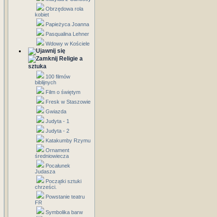
Obrzędowa rola
kobiet
Papieżyca Joanna
Pasqualina Lehner
Wdowy w Kościele
Religie a
sztuka
100 filmów
biblijnych
Film o świętym
Fresk w Staszowie
Gwiazda
Judyta - 1
Judyta - 2
Katakumby Rzymu
Ornament
średniowiecza
Pocałunek
Judasza
Początki sztuki
chrześci.
Powstanie teatru
FR
Symbolika barw