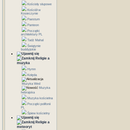
Kościoły słupowe
Kościół w
Kosieczynie
Paestum
Panteon
Początki
architektury PL
Tadż Mahal
Świątynie
buddyjskie
Religie a
muzyka
Hymn
Kolęda
Muzyka Wed
Muzyka
hebrajska
Muzyka kościelna
Początki polifonii
PL
Śpiew kościelny
Religie a
meteoryt