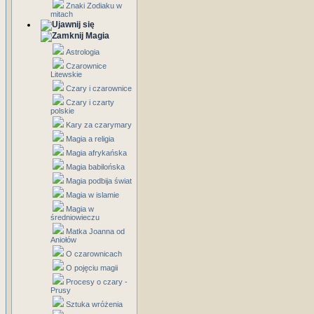
Znaki Zodiaku w
mitach
Magia
Astrologia
Czarownice
Litewskie
Czary i czarownice
Czary i czarty
polskie
Kary za czarymary
Magia a religia
Magia afrykańska
Magia babilońska
Magia podbija świat
Magia w islamie
Magia w
średniowieczu
Matka Joanna od
Aniołów
O czarownicach
O pojęciu magii
Procesy o czary -
Prusy
Sztuka wróżenia