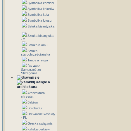
Symbolika kamieni
Symbolika kolorów
Symbolika koła
Symbolika lotosu
Sztuka bizantyjska
- 1
Sztuka bizanyjska
- 2
Sztuka islamu
Sztuka
starochrześcijańska
Tańce a religia
Św. Anna
Samotrzeć ze
Strzegomia
Religie a
architektura
Architektura
chrześci.
Babilon
Borobudur
Drewniane kościoły
- PL
Grecka świątynia
Kaliska cerkiew