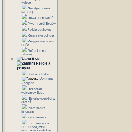
Polsce
Nieodparty urok
kastracji
Nowa duchowość
Piwo - napój Bogów
Policja duchowa
Religia i wspólnota
Religijne wędrówki
ludów
Różaniec na
zdrowie
Religie a
polityka
Boska polityka
Doktryna
Reagana
Hezbollah
wojownicy Boga
Historia wolności w
chrześ.
Islam kontra
hinduizm
Kara śmierci
Kara śmierci w
Piśmie Świętym i
nauczaniu katolickim