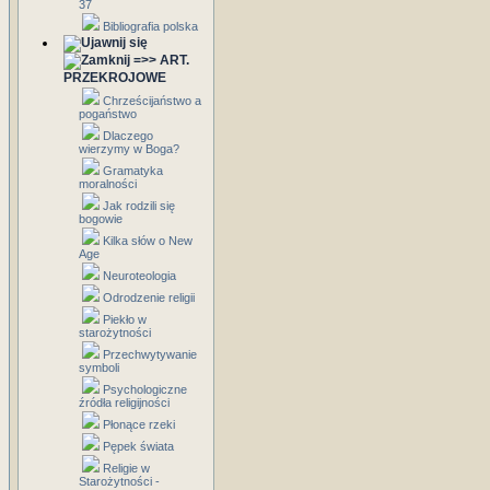
37
Bibliografia polska
=>> ART.
PRZEKROJOWE
Chrześcijaństwo a
pogaństwo
Dlaczego
wierzymy w Boga?
Gramatyka
moralności
Jak rodzili się
bogowie
Kilka słów o New
Age
Neuroteologia
Odrodzenie religii
Piekło w
starożytności
Przechwytywanie
symboli
Psychologiczne
źródła religijności
Płonące rzeki
Pępek świata
Religie w
Starożytności -