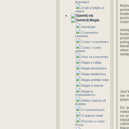
legendach
Różne
Znaki Zodiaku w
porów
mitach
kryty
pocho
Magia
rozdz
Astrologia
Istn
Czarownice
bezpo
Litewskie
przyd
Czary i czarownice
jedną
tekst
Czary i czarty
stwarzanie, i
polskie
Kary za czarymary
Magia a religia
Magia afrykańska
Magia babilońska
Magia podbija świat
Magia w islamie
Magia w
Jest 
średniowieczu
nie m
jedyn
Matka Joanna od
Aniołów
Do pr
O czarownicach
nieki
O pojęciu magii
na pr
edycj
Procesy o czary -
rabin
Prusy
Inacz