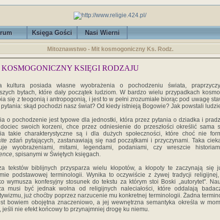
rum
Księga Gości
Nasi Wierni
Mitoznawstwo - Mit kosmogoniczny Ks. Rodz.
 KOSMOGONICZNY KSIĘGI RODZAJU
a kultura posiada własne wyobrażenia o pochodzeniu świata, praprzyczy
szych bytach, które dały początek ludziom. W bardzo wielu przypadkach kosm
ia się z teogonią i antropogonią, i jest to w pełni zrozumiałe biorąc pod uwagę st
 pytania: skąd pochodzi nasz świat? Od kiedy istnieją Bogowie? Jak powstali ludzi
ia o pochodzenie jest typowe dla jednostki, która przez pytania o dziadka i prad
dociec swoich korzeni, chce przez odniesienie do przeszłości określić sama s
ia takie charakterystyczne są i dla dużych społeczności, które choć nie for
cite
zdań pytających, zastanawiają się nad początkami i przyczynami. Taka cie
uje wyobrażeniami, mitami, legendami, podaniami, czy wreszcie histori
lence
, spisanymi w Świętych księgach.
za tekstów biblijnych przysparza wielu kłopotów, a kłopoty te zaczynają się 
mie podstawowej terminologii. Wynika to oczywiście z żywej tradycji religijnej,
ko wymusza konfesyjny stosunek do tekstu za którym stoi Boski „autorytet". N
za musi być jednak wolna od religijnych naleciałości, które oddalają bada
tywizmu, już choćby poprzez narzucenie mu konkretnej terminologii. Żadna termin
est bowiem obojętna znaczeniowo, a jej wewnętrzna semantyka określa w mo
u, jeśli nie efekt końcowy to przynajmniej drogę ku niemu.