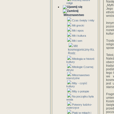
Rozwój historii
Nastę
religii
„Myth
Jego 
etnol
Mitoznawstwo
wniós
Czas święty i mity
Innym
Mit grecki
pozos
rozwi
Mit i epos
kultu
Mit i kultura
Trzeb
Mit i sen
reli
Mit
spowo
kosmogoniczny Ks.
Rodz.
Tekst
Należ
Mitologia w historii
kultury
obecn
trady
Mitologie Czarnej
podst
Afryki
tego 
Mitoznawstwo
we w
starożytne
kosmo
Mity - część
jest 
kultury
stars
Mity o potopie
Frag
Na początku była
umies
woda
Kosm
Potwory ludzko-
święt
zwierzęce
przed
począ
Ptaki w mitach i