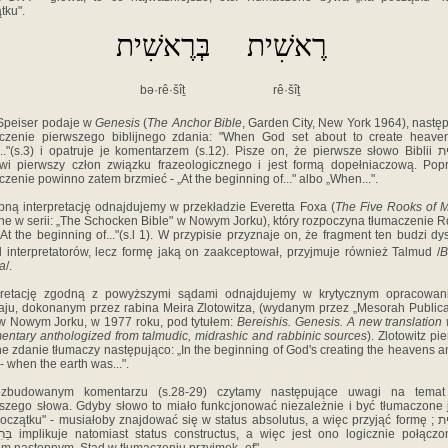
tku".
רֶאשׁׅית
בְּרֶאשִׁית
bə·rê·šîṯ
rê·šîṯ
 Speiser podaje w
Genesis
(
The Anchor Bible
, Garden City, New York 1964), nastę
aczenie pierwszego biblijnego zdania: "When God set about to create heave
.."(s.3) i opatruje je komentarzem (s.12). Pisze on, że pierwsze słowo Biblii בְּרֶאשִׁית
wi pierwszy człon związku frazeologicznego i jest formą dopełniaczową. Po
czenie powinno zatem brzmieć - „At the beginning of..." albo „When...".
ną interpretację odnajdujemy w przekładzie Everetta Foxa (
The Five Rooks of 
e w serii: „The Schocken Bible" w Nowym Jorku), który rozpoczyna tłumaczenie R
„At the beginning of..."(s.l 1). W przypisie przyznaje on, że fragment ten budzi dy
 interpretatorów, lecz formę jaką on zaakceptował, przyjmuje również Talmud /
B
a
/.
rpretację zgodną z powyższymi sądami odnajdujemy w krytycznym opracowani
ju, dokonanym przez rabina Meira Zlotowitza, (wydanym przez „Mesorah Publica
 w Nowym Jorku, w 1977 roku, pod tytułem:
Bereishis. Genesis. A new translation 
ntary anthologized from talmudic, midrashic and rabbinic sources
). Zlotowitz pi
jne zdanie tłumaczy następująco: „In the beginning of God's creating the heavens a
- when the earth was...".
zbudowanym komentarzu (s.28-29) czytamy następujące uwagi na temat
szego słowa. Gdyby słowo to miało funkcjonować niezależnie i być tłumaczone 
czątku" - musiałoby znajdować się w status absolutus, a więc przyjąć formę בְּרֶאשִׁית ;
no logicznie połączone ze