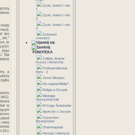
Życie, śmierć i rein
1
stanie
Życie, śmierć i rein
3
Życie, śmierć i rein
 miały
4
eacji,
st ten
Żydowski
cmentarz
FONOTEKA
Celibat, dziwne
odobne
fryzury i hierarchia
Profesjonalizacja
ry, a
kleru - 2
Jezus Mesjasz
zątku
Kto napisał Biblię?
Religia w Europie
owaniu
Mitologia
1962).
Starożytnej Italii
 słowa
W kręgu Światowita
jącym
Apokryfy o Jezusie
eronu
Cesarstwo
 jakaś
Bizantyńskie
a swej
Dhammapada
.26,l;
Herezje i doktryna