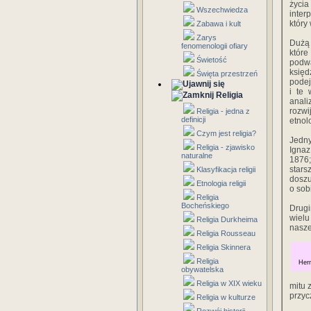
życia
Wszechwiedza
inter
który
Zabawa i kult
Zarys
Dużą 
fenomenologii ofiary
które
Świetość
podw
księ
Święta przestrzeń
podej
i te 
Religia
anali
rozw
Religia - jedna z
definicji
etnol
Czym jest religia?
Jedny
Religia - zjawisko
Ignaz
naturalne
1876;
stars
Klasyfikacja religii
doszu
Etnologia religii
o sob
Religia
Bocheńskiego
Drugi
wielu
Religia Durkheima
nasz
Religia Rousseau
Religia Skinnera
Religia
Her
obywatelska
Religia w XIX wieku
mitu 
przyc
Religia w kulturze