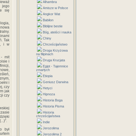
nieważ
Alhambra
z jego
Amisze w Polsce
e się
Angkor Wat
Babilon
logia,
Biblijne bestie
a nowa
ralny.
Bóg, ateiści i nauka
zinami
Chiny
ń. Tak
ą, i w
Chrześcijaństwo
Droga Krzyżowa
na filipinach
- mit
Druga Krucjata
isie i
nicji,
Egipt - Tajemnice
 nowe,
zmarłych
eśleń,
Etiopia
cznym,
Geniusz Darwina
ełni i
j, czy
Hetyci
ym jak
Hipnoza
ji czy
Historia Boga
Historia Pisma
wskiej
czasie
Historia
chrześcijaństwa
dzięki
..)".
Indie
Jerozolima
o był
nurtem
Jerozolima 2