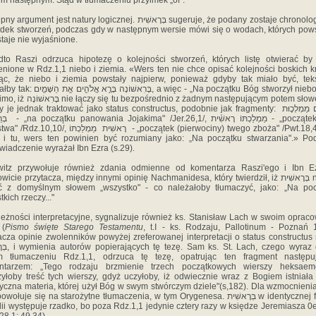
m następnym. Stąd w tłumaczeniu przyimek „of".
ment jest natury logicznej. בְּרֶאשִׁית sugeruje, że podany zostaje chronologiczny
dek stworzeń, podczas gdy w następnym wersie mówi się o wodach, których pow
taje nie wyjaśnione.
to Raszi odrzuca hipotezę o kolejności stworzeń, których listę otwierać by
nione w Rdz.1,1 niebo i ziemia. «Wers ten nie chce opisać kolejności boskich kr
c, że niebo i ziemia powstały najpierw, ponieważ gdyby tak miało być, tek
בָּרׅאשׁוֹנָה בָּרָ֣א , a więc - „Na początku Bóg stworzył niebo, etc."
 bezpośrednio z żadnym następującym potem słowem, to
je jednak traktować jako status constructus, podobnie jak fragmenty: יְהוֹיָקִ֥ים מַמְלְכ֛וּת
מַמְלַﬤ - „początek jego
 רֶאשִׁית מַמְלַכְתּוֹ - „początek (pierwociny) twego zboża" /Pwt.18,4/. Tak
i tu, wers ten powinien być rozumiany jako: „Na początku stwarzania".» P
wiadczenie wyrażał Ibn Ezra (s.29).
owitz przywołuje również zdania odmienne od komentarza Raszi'ego i Ibn Ez
icie przytacza, między innymi opinię Nachmanidesa, który twierdził, iż בְּרֶאשִׁית należy
yć z domyślnym słowem „wszystko" - co należałoby tłumaczyć, jako: „Na poc
kich rzeczy..."
eżności interpretacyjne, sygnalizuje również ks. Stanisław Lach w swoim oprac
 (
Pismo święte Starego Testamentu
, t.I - ks. Rodzaju, Pallotinum - Poznań 
acza opinie zwolenników powyżej zreferowanej interpretacji o status constructus
ach, czego wyraz dał w
m tłumaczeniu Rdz.1,1, odrzuca tę tezę, opatrując ten fragment następu
ntarzem: „Tego rodzaju brzmienie trzech początkowych wierszy heksaem
yłoby treść tych wierszy, gdyż uczyłoby, iż odwiecznie wraz z Bogiem istniała
yczna materia, której użył Bóg w swym stwórczym dziele"(s,182). Dla wzmocnieni
ołuje się na starożytne tłumaczenia, w tym Orygenesa. בְּרֶאשִׁית w identycznej formie
lii występuje rzadko, bo poza Rdz.1,1 jedynie cztery razy w księdze Jeremiasza 0er