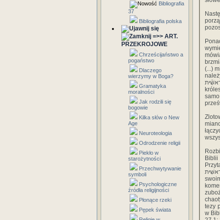
słowe
Bibliografia
37
Następny argu
porzą
Bibliografia polska
pozos
=>> ART.
Ponad
PRZEKROJOWE
wymie
Chrześcijaństwo a
mówią
pogaństwo
brzmiałby tak: אֱלֹהִ֑ים אֵ֥ת הַשָּׁמַ֖יִם
(...) mimo, iż בָּרׅאשׁוֹנָה nie łączy się tu
Dlaczego
należy 
wierzymy w Boga?
בְּרֵאשִׁ֗ית - „na początku panowania Jojakima" /Jer.26,1/, ְתּוֹ רֶאשִׁ֗ית
Gramatyka
królestwa" /Rdz.10,10/,
moralności
samo 
Jak rodzili się
prześ
bogowie
Zlot
Kilka słów o New
Age
mianow
łącz
Neuroteologia
wszyst
Odrodzenie religii
Rozbi
Piekło w
Biblii
starożytności
Przyt
Przechwytywanie
בְּרֶאשִׁית, i wymienia autorów popierających tę tezę. Sam ks. St. L
symboli
swoi
Psychologiczne
kome
źródła religijności
zuboż
chaot
Płonące rzeki
tezy pow
Pępek świata
w Bib
Religie w