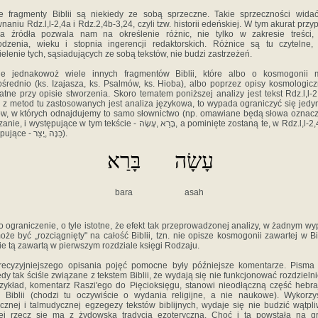
 fragmenty Biblii są niekiedy ze sobą sprzeczne. Takie sprzeczności wida
naniu Rdz.l,l-2,4a i Rdz.2,4b-3,24, czyli tzw. historii edeńskiej. W tym akurat przy
ka źródła pozwala nam na określenie różnic, nie tylko w zakresie treści,
dzenia, wieku i stopnia ingerencji redaktorskich. Różnice są tu czytelne,
ielenie tych, sąsiadujących ze sobą tekstów, nie budzi zastrzeżeń.
ieje jednakowoż wiele innych fragmentów Biblii, które albo o kosmogonii 
średnio (ks. Izajasza, ks. Psalmów, ks. Hioba), albo poprzez opisy kosmologic
atne przy opisie stworzenia. Skoro tematem poniższej analizy jest tekst Rdz.l,l-2
 z metod tu zastosowanych jest analiza językowa, to wypada ograniczyć się jedy
ów, w których odnajdujemy to samo słownictwo (np. omawiane będą słowa oznac
 występujące w tym tekście - בָּרַא ,עָשָׂה, a pominięte zostaną te, w Rdz.l,l-2,4a nie
występujące - כַּנָּה ,יָצַר).
עָשָׂה
בָּרַא
bara
asah
to ograniczenie, o tyle istotne, że efekt tak przeprowadzonej analizy, w żadnym w
oże być „rozciągnięty" na całość Biblii, tzn. nie opisze kosmogonii zawartej w Bib
ie tą zawartą w pierwszym rozdziale księgi Rodzaju.
ecyzyjniejszego opisania pojęć pomocne były późniejsze komentarze. Pisma
edy tak ściśle związane z tekstem Biblii, że wydają się nie funkcjonować rozdzielni
zykład, komentarz Raszi'ego do Pięcioksięgu, stanowi nieodłączną część hebra
i Biblii (chodzi tu oczywiście o wydania religijne, a nie naukowe). Wykorzy
icznej i talmudycznej egzegezy tekstów biblijnych, wydaje się nie budzić wątpli
ej rzecz się ma z żydowską tradycją ezoteryczną. Choć i ta powstała na g