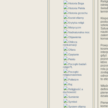
Relig
Historia Boga
istni
świa
Historia Piekła
termi
Historia grzechu
Kozioł ofiarny
Kłopo
posłu
Krytyka religii
szkoł
Mistycyzm
Sytua
nauki
Nadnaturalna moc
zatem
Objawienia
konse
Oblicza
reinkarnacji
Powy
kosmo
Ofiara
inter
Opętanie
gdyż 
pozos
Piekło
które
Początki badań
pozos
religii PL
rola 
Początki
zosta
religioznawstwa
odnos
to et
Politeizm
Raj
Właśn
defin
Religijność a
duchowość
pierw
dział
Sumienie
Symbol
Pier
komen
System ofiarny