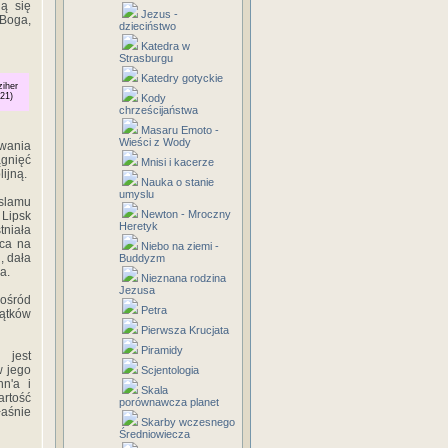
ją się
Jezus -
 Boga,
dzieciństwo
Katedra w
Strasburgu
Katedry gotyckie
ziher
21)
Kody
chrześcijaństwa
Masaru Emoto -
Wieści z Wody
owania
gnięć
Mnisi i kacerze
ijną.
Nauka o stanie
umyslu
Islamu
Newton - Mroczny
, Lipsk
Heretyk
tniała
ąca na
Niebo na ziemi -
, dała
Buddyzm
a.
Nieznana rodzina
Jezusa
pośród
Petra
zątków
Pierwsza Krucjata
Piramidy
 jest
w jego
Scjentologia
n'a i
Skala
artość
porównawcza planet
łaśnie
Skarby wczesnego
Średniowiecza