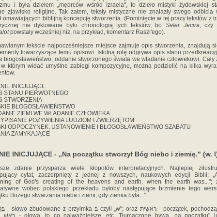
zmu i była dziełem „mędrców wśród Izraela", to dzieło mistyki żydowskiej s
e zjawisko religijne. Tak zatem, teksty mistyczne nie znalazły swego odbicia
ł omawiających biblijną koncepcję stworzenia. (Pominięcie w tej pracy tekstów z tr
erycznej nie dyktowane było chronologią tych tekstów, bo
Sefer Jecira
, czy 
lot
powstały wcześniej niż, na przykład, komentarz Raszi'ego).
wianym tekście najpocześniejsze miejsce zajmuje opis stworzenia, znajdują s
lementy towarzyszące temu opisowi. Istotną rolę odgrywa opis stanu przedkreacy
e błogosławieństwo, oddanie stworzonego świata we władanie człowiekowi. Cały
, w którym widać umyślne zabiegi kompozycyjne, można podzielić na kilka wyr
ntów.
ANIE INICJUJĄCE
IS STANU PIERWOTNEGO
IS STWORZENIA
SKIE BŁOGOSŁAWIEŃSTWO
DANIE ZIEMI WE WŁADANIE CZŁOWIEKA
ZYPISANIE POŻYWIENIA LUDZIOM I ZWIERZĘTOM
SKI ODPOCZYNEK, USTANOWIENIE I BŁOGOSŁAWIEŃSTWO SZABATU
ANIA ZAMYKAJĄCE
IE INICJUJĄCE - „Na początku stworzył Bóg niebo i ziemię." (w. l
sze zdanie przysparza wiele kłopotów interpretacyjnych. Najlepiej zilustr
pujący cytat, zaczerpnięty z jednej z nowszych, naukowych edycji Biblii: „
ning of God's creating of the heavens and earth, when the earth was...";
rnatywne wobec polskiego przekładu byłoby następujące brzmienie tego wers
tku Bożego stwarzania nieba i ziemi, gdy ziemia była...".
początek, pochodzący od
אשׁ
słowa רֹ
- głowa, to co najważniejsze, etc. Tłumaczone bywa „na początku" l