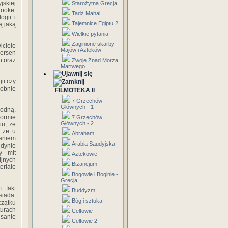
jskiej
Starożytna Grecja
Hooke.
Tadź Mahal
ogii i
Tajemnice Egiptu 2
ą jaką
Wielkie pytania
Zaginione skarby
iciele
Majów i Azteków
dersen
h oraz
Zwoje Znad Morza
Martwego
ii czy
obnie
FILMOTEKA II
7 Grzechów
Głównych - 1
rodną.
formie
7 Grzechów
Głównych - 2
iu, że
, że u
Abraham
taniem
Arabia Saudyjska
edynie
y mit
Aztekowie
ijnych
Bizancjum
eriale
Bogowie i Boginie -
Grecja
 fakt
Buddyzm
siada.
Bóg i sztuka
zątku
turach
Celtowie
isanie
Celtowie 2