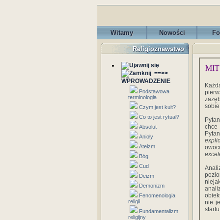
Witamy
Nowości
Fo
Religioznawstwo
MIT
==>>
WPROWADZENIE
Każd
Podstawowa
pierw
terminologia
zazęb
sobie
Czym jest kult?
Co to jest rytuał?
Pytan
chce 
Absolut
Pytan
Anioły
expli
Ateizm
owoc
exce
Bóg
Cud
Anali
pozio
Deizm
nieja
Demonizm
anali
obiek
Fenomenologia
religii
nie j
start
Fundamentalizm
religijny