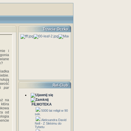
Trzecie Oczko
nie i
ogonia
awiane
e?
ziadka
iebie.
mułują
kawość
Rel-Club
ami
par
już na
 która
FILMOTEKA
aukowa
5000 lat religii w 90
cza od
sek.
ologia
Aleksandra David
mencie
Nell - Z Sikkimu do
Tybetu