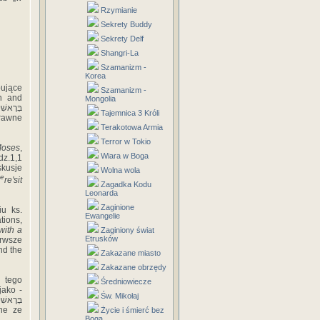
Rzymianie
Sekrety Buddy
Sekrety Delf
Shangri-La
Szamanizm -
Korea
pujące
Szamanizm -
n and
Mongolia
Tajemnica 3 Króli
prawne
Terakotowa Armia
Terror w Tokio
Moses
,
Wiara w Boga
dz.1,1
skusje
Wolna wola
e
re'sit
Zagadka Kodu
Leonarda
Zaginione
u ks.
Ewangelie
tions,
with a
Zaginiony świat
Etrusków
erwsze
nd the
Zakazane miasto
Zakazane obrzędy
 tego
Średniowiecze
jako -
Św. Mikołaj
Życie i śmierć bez
Boga