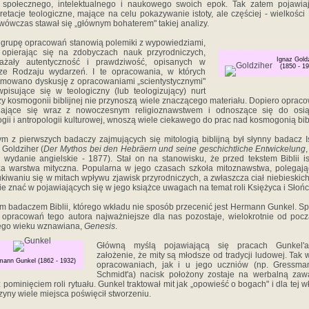
 społecznego, intelektualnego i naukowego swoich epok. Tak zatem pojawia
pretacje teologiczne, mające na celu pokazywanie istoty, ale częściej - wielkości
 wówczas stawał się „głównym bohaterem" takiej analizy.
grupę opracowań stanowią polemiki z wypowiedziami,
 opierając się na zdobyczach nauk przyrodniczych,
Ignaz Gold
ażały autentyczność i prawdziwość, opisanych w
(1850 - 19
dze Rodzaju wydarzeń. I te opracowania, w których
mowano dyskusję z opracowaniami „scientystycznymi"
wpisujące się w teologiczny (lub teologizujący) nurt
zy kosmogonii biblijnej nie przynoszą wiele znaczącego materiału. Dopiero oprac
ijające się wraz z nowoczesnym religioznawstwem i odnoszące się do osią
ogii i antropologii kulturowej, wnoszą wiele ciekawego do prac nad kosmogonią bibl
m z pierwszych badaczy zajmujących się mitologią biblijną był słynny badacz 
 Goldziher (
Der Mythos bei den Hebräern und seine geschichtliche Entwickelung
 wydanie angielskie - 1877). Stał on na stanowisku, że przed tekstem Biblii is
za warstwa mityczna. Popularna w jego czasach szkoła mitoznawstwa, polegaj
kiwaniu się w mitach wpływu zjawisk przyrodniczych, a zwłaszcza ciał niebieskich
ie znać w pojawiających się w jego książce uwagach na temat roli Księżyca i Słońc
m badaczem Biblii, którego wkładu nie sposób przecenić jest Hermann Gunkel. S
 opracowań tego autora najważniejsze dla nas pozostaje, wielokrotnie od poc
ego wieku wznawiana,
Genesis
.
Główną myślą pojawiającą się pracach Gunkel'a
założenie, że mity są młodsze od tradycji ludowej. Tak 
mann Gunkel (1862 - 1932)
opracowaniach, jak i u jego uczniów (np. Gressman
Schmidt'a) nacisk położony zostaje na werbalną zaw
z pominięciem roli rytuału. Gunkel traktował mit jak „opowieść o bogach" i dla tej w
zyny wiele miejsca poświęcił stworzeniu.