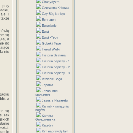
Chasydyzm
ć przy
Czerwona Królowa
padku,
Czy Bóg istnieje
 ale i
 także
Echnaton
Egipcjanie
mówią
Egipt
zne są
Egipt -Teby
,4a, a
nie do
Gobekli Tepe
zające
Herod Wielki
Historia Szatana
Historia papieży - 1
Historia papieży - 2
Historia papieży - 3
Istnienie Boga
Japonia
Jezus inne
ypadku
spojrzenie
lii, a
Jezus z Nazaretu
Karnak - świątynia
bogów
 te są
e. Tak
Katedra
jskich
Gnieźnieńska
stanie
Katedry
wości.
Kim naprawdę był
runcie