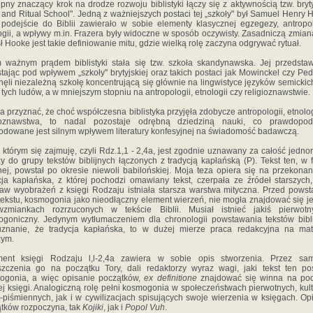
pny znaczący krok na drodze rozwoju biblistyki łączy się z aktywnością tzw. bryty
 and Ritual School". Jedną z ważniejszych postaci tej „szkoły" był Samuel Henry 
podejście do Biblii zawierało w sobie elementy klasycznej egzegezy, antropol
ogii, a wpływy m.in. Frazera były widoczne w sposób oczywisty. Zasadniczą zmian
ł Hooke jest takie definiowanie mitu, gdzie wielką rolę zaczyna odgrywać rytuał.
 ważnym prądem biblistyki stała się tzw. szkoła skandynawska. Jej przedstaw
tając pod wpływem „szkoły" brytyjskiej oraz takich postaci jak Mowinckel czy Pe
nęli niezależną szkołę koncentrującą się głównie na lingwistyce języków semickic
r tych ludów, a w mniejszym stopniu na antropologii, etnologii czy religioznawstwie.
a przyznać, że choć współczesna biblistyka przyjęła zdobycze antropologii, etnolog
gioznawstwa, to nadal pozostaje odrębną dziedziną nauki, co prawdopod
dowane jest silnym wpływem literatury konfesyjnej na świadomość badawczą.
, którym się zajmuję, czyli Rdz.1,1 - 2,4a, jest zgodnie uznawany za całość jedno
y do grupy tekstów biblijnych łączonych z tradycją kapłańską (P). Tekst ten, w 
ej, powstał po okresie niewoli babilońskiej. Moja teza opiera się na przekonan
cja kapłańska, z której pochodzi omawiany tekst, czerpała ze źródeł starszych
aw wyobrażeń z księgi Rodzaju istniała starsza warstwa mityczna. Przed pows
tekstu, kosmogonia jako nieodłączny element wierzeń, nie mogła znajdować się j
zmiankach rozrzuconych w tekście Biblii. Musiał istnieć jakiś pierwotn
goniczny. Jedynym wytłumaczeniem dla chronologii powstawania tekstów bibl
uznanie, że tradycja kapłańska, to w dużej mierze praca redakcyjna na mat
zym.
ment księgi Rodzaju l,l-2,4a zawiera w sobie opis stworzenia. Przez sam
zczenia go na początku Tory, dali redaktorzy wyraz wagi, jaki tekst ten po
ogonia, a więc opisanie początków,
ex definitione
znajdować się winna na poc
ej księgi. Analogiczną rolę pełni kosmogonia w społeczeństwach pierwotnych, kul
-piśmiennych, jak i w cywilizacjach spisujących swoje wierzenia w księgach. Op
tków rozpoczyna, tak
Kojiki
, jak i
Popol Vuh
.