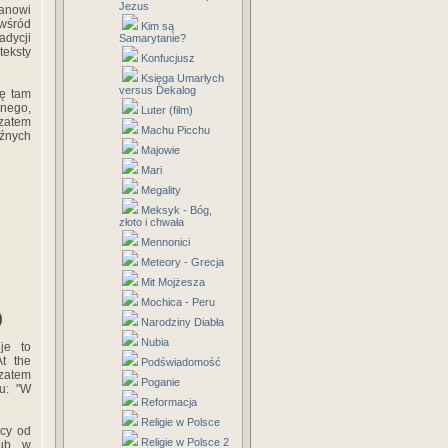
Jezus
tanowi
 wśród
Kim są
adycji
Samarytanie?
teksty
Konfucjusz
Księga Umarłych
versus Dekalog
ię tam
jnego,
Luter (film)
 zatem
Machu Picchu
aźnych
Majowie
Mari
Megality
Meksyk - Bóg,
złoto i chwała
Mennonici
Meteory - Grecja
Mit Mojżesza
Mochica - Peru
)
Narodziny Diabła
Nubia
uje to
At the
Podświadomość
 zatem
Poganie
u: "W
Reformacja
Religie w Polsce
Religie w Polsce 2
ub „w