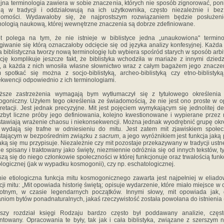
ijna terminologia zawiera w sobie znaczenia, których nie sposób zignorować, po
eją w tradycji i oddziałowują na ich użytkownika, często niezależnie i be
domości. Wydawałoby się, że najprostszym rozwiązaniem będzie posłużeni
nologią naukową, której wewnętrzne znaczenia są dobrze zdefiniowane.
t polega na tym, że nie istnieje w biblistyce jedna „unaukowiona" termino
giwanie się którą oznaczałoby odcięcie się od języka analizy konfesyjnej. Każd
a biblistyczna tworzy nową terminologię lub wybiera spośród starych w sposób arbit
cję komplikuje jeszcze fakt, że biblistyka wchodziła w mariaże z innymi dzied
, a każda z nich wnosiła własne słownictwo wraz z całym bagażem jego znacze
 spotkać się można z socjo-biblistyką, archeo-biblistyką czy etno-biblistyk
kwencji odpowiednio z ich terminologiami.
ższe zastrzeżenia wymagają bym wytłumaczył się z tytułowego określenia 
goniczny. Użyłem tego określenia ze świadomością, że nie jest ono proste w op
pretacji. Jest jednak precyzyjne. Mit jest pojęciem wymykającym się jednolitej defi
zbyt liczne próby jego definiowania, kolejno kwestionowane i wypierane przez
tawiają wrażenie chaosu i niekonsekwencji. Można jednak wyodrębnić grupę okr
 wydają się trafne w odniesieniu do mitu. Jest zatem mit zjawiskiem społe
tającym w bezpośrednim związku z
sacrum
, a jego wyróżnikiem jest funkcja jaką p
jaką się mu przypisuje. Niezależnie czy mit pozostaje przekazywany w tradycji ustne
je spisany i traktowany jako święty, niezmiennie odróżnia się od innych tekstów, t
zą się do niego członkowie społeczności w której funkcjonuje oraz trwałością funkc
iologicznej (jak w wypadku kosmogonii), czy np. eschatologicznej.
ie etiologiczna funkcja mitu kosmogonicznego zawarta jest najpełniej w eliado
icji mitu: „Mit opowiada historię świętą; opisuje wydarzenie, które miało miejsce w 
otnym, w czasie legendarnych początków. Innymi słowy, mit opowiada jak, 
aniom bytów ponadnaturalnych, jakaś rzeczywistość została powołana do istnienia (.
wszy rozdział księgi Rodzaju bardzo często był poddawany analizie, częst
towany. Opracowania te były, tak jak i cała biblistyka, związane z szerszym 