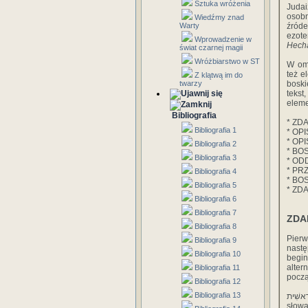
Sztuka wróżenia
Judai
osobn
Wiedźmy znad
Warty
źróde
ezot
Wprowadzenie w
Hecha
świat czarnej magii
Wróżbiarstwo w ST
W oma
też e
Z klątwą im do
twarzy
boski
tekst
eleme
Bibliografia
* ZD
Bibliografia 1
* OP
* OP
Bibliografia 2
* BO
Bibliografia 3
* OD
* PR
Bibliografia 4
* BO
Bibliografia 5
* ZD
Bibliografia 6
Bibliografia 7
ZDAN
Bibliografia 8
Pierw
Bibliografia 9
nastę
Bibliografia 10
begin
alte
Bibliografia 11
począ
Bibliografia 12
Bibliografia 13
בְּרֶאשִׁית - słowo zbudowane z przyimka בּ czyli „w"; oraz רֶאשׁׅית - 