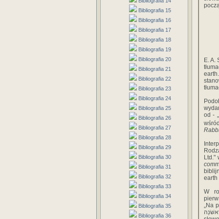
Bibliografia 14
począ
Bibliografia 15
Bibliografia 16
Bibliografia 17
Bibliografia 18
Bibliografia 19
Bibliografia 20
E. A.
tłum
Bibliografia 21
earth.
Bibliografia 22
stano
tłuma
Bibliografia 23
Bibliografia 24
Podob
wydan
Bibliografia 25
od - 
Bibliografia 26
wśród
Bibliografia 27
Rabb
Bibliografia 28
Inte
Bibliografia 29
Rodza
Bibliografia 30
Ltd."
comme
Bibliografia 31
bibli
Bibliografia 32
earth 
Bibliografia 33
W ro
Bibliografia 34
pierw
„Na po
Bibliografia 35
בַּרׅאשֺׁנַה implikuje natomiast status constructus, a więc jest o
Bibliografia 36