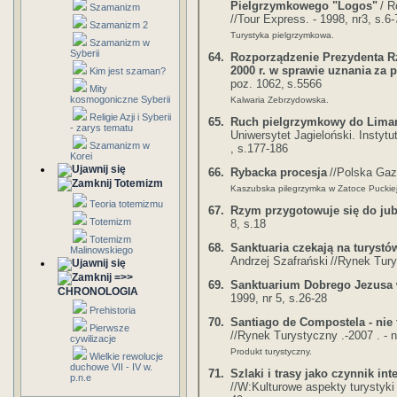
Pielgrzymkowego "Logos"
/ 
Szamanizm
//Tour Express. - 1998, nr3, s.6-
Szamanizm 2
Turystyka pielgrzymkowa.
Szamanizm w
Syberii
64.
Rozporządzenie Prezydenta R
2000 r. w sprawie uznania
za p
Kim jest szaman?
poz. 1062,
s.5566
Mity
kosmogoniczne Syberii
Kalwaria Zebrzydowska.
Religie Azji i Syberii
65.
Ruch pielgrzymkowy do Lima
- zarys tematu
Uniwersytet Jagieloński. Instytu
Szamanizm w
, s.177-186
Korei
66.
Rybacka procesja
//Polska Gaz
Totemizm
Kaszubska pilegrzymka w Zatoce Puckiej
Teoria totemizmu
67.
Rzym przygotowuje się do ju
Totemizm
8, s.18
Totemizm
68.
Sanktuaria czekają na turystó
Malinowskiego
Andrzej Szafrański
//Rynek Turys
=>>
69.
Sanktuarium Dobrego Jezusa 
CHRONOLOGIA
1999, nr 5, s.26-28
Prehistoria
70.
Santiago de Compostela - nie 
Pierwsze
//Rynek Turystyczny .-2007 . - n
cywilizacje
Produkt turystyczny.
Wielkie rewolucje
duchowe VII - IV w.
71.
Szlaki i trasy jako czynnik int
p.n.e
//W:Kulturowe aspekty turystyki