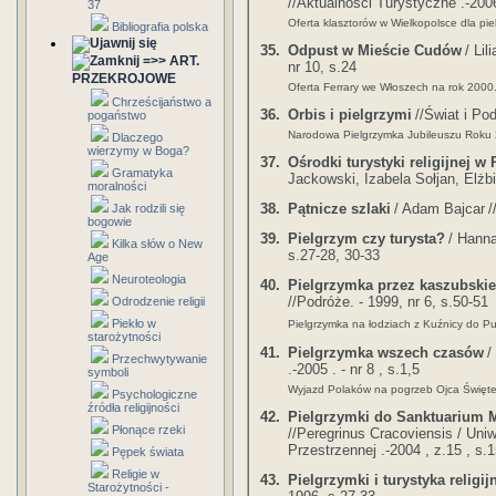
//Aktualności Turystyczne .-2006 
37
Oferta klasztorów w Wielkopolsce dla pi
Bibliografia polska
35.
Odpust w Mieście Cudów
/ Li
=>> ART.
nr 10, s.24
PRZEKROJOWE
Oferta Ferrary we Włoszech na rok 2000
Chrześcijaństwo a
36.
Orbis i pielgrzymi
//Świat i Po
pogaństwo
Narodowa Pielgrzymka Jubileuszu Roku
Dlaczego
wierzymy w Boga?
37.
Ośrodki turystyki religijnej w 
Gramatyka
Jackowski, Izabela Sołjan, Elżb
moralności
38.
Pątnicze szlaki
/ Adam Bajcar
/
Jak rodzili się
bogowie
39.
Pielgrzym czy turysta?
/ Hanna
Kilka słów o New
s.27-28, 30-33
Age
Neuroteologia
40.
Pielgrzymka przez kaszubski
//Podróże. - 1999, nr 6, s.50-51
Odrodzenie religii
Piekło w
Pielgrzymka na łodziach z Kuźnicy do P
starożytności
41.
Pielgrzymka wszech czasów
/
Przechwytywanie
.-2005 . - nr 8 , s.1,5
symboli
Wyjazd Polaków na pogrzeb Ojca Święte
Psychologiczne
źródła religijności
42.
Pielgrzymki do Sanktuarium M
Płonące rzeki
//Peregrinus Cracoviensis / Uniw
Przestrzennej .-2004 , z.15 , s.
Pępek świata
Religie w
43.
Pielgrzymki i turystyka religij
Starożytności -