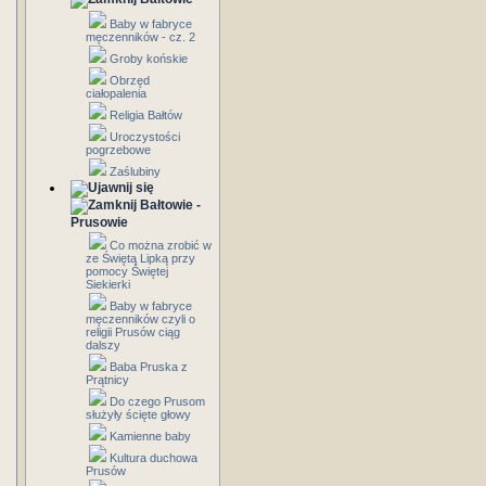
Baby w fabryce
męczenników - cz. 2
Groby końskie
Obrzęd
ciałopalenia
Religia Bałtów
Uroczystości
pogrzebowe
Zaślubiny
Bałtowie -
Prusowie
Co można zrobić w
ze Świętą Lipką przy
pomocy Świętej
Siekierki
Baby w fabryce
męczenników czyli o
religii Prusów ciąg
dalszy
Baba Pruska z
Prątnicy
Do czego Prusom
służyły ścięte głowy
Kamienne baby
Kultura duchowa
Prusów