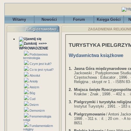
Witamy
Nowości
Forum
Księga Gości
N
Religioznawstwo
ZAGADNIENIA RELIGIJNE - 
==>>
TURYSTYKA PIELGRZ
WPROWADZENIE
Podstawowa
Wydawnictwa książkowe
terminologia
Czym jest kult?
1.
Jasna Góra międzynarodowe c
Co to jest rytuał?
Jackowski ; Podyplomowe Studi
Absolut
Częstochowa : Educator , 1996
. 
Religijna ; skrypt nr 1
. - ISBN 83
Anioły
Ateizm
2.
Miejsca święte Rzeczypospolite
Bóg
Kraków : Znak , 1998
. - 402 s. : 
Cud
3.
Pielgrzymki i turystyka religij
Deizm
Instytut Turystyki , 1991
. - 183 s
Demonizm
4.
Pielgrzymowanie
/ Antoni Jacko
Fenomenologia
1998
. - 311 s. : il. ; 20 cm
. - A 
religii
8651
Fundamentalizm
religijny
5.
Polskie kalwarie
/ Anna Mitkows