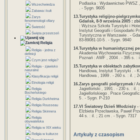
Podlaska : Wydawnictwo PWSZ ,
Wszechwiedza
. - Sygn. 9605
Zabawa i kult
13.
Turystyka religijno-pielgrzym
Zarys
Gdańsk, 8-9 września 2005 : zb
fenomenologii ofiary
: Wyższa Szkoła Turystyki i Hot
Świetość
Instytut Geografii i Gospodarki P
Święta przestrzeń
Turystyczna w Warszawie
. - Gd
83-89081-10-5
. - Sygn. 9840
Religia
14.
Turystyka w humanistycznej pe
Religia - jedna z
Akademia Wychowania Fizyczneg
definicji
Poznań : AWF , 2004
. - 395 s. : 
Czym jest religia?
15.
Turystyka w obiektach zabytko
Religia - zjawisko
naturalne
Handlowa, Instytut Turystyki
. - 
Handlowa , 1999
. - 260 s. : il. ;
Klasyfikacja religii
Etnologia religii
16.
Zarys geografii pielgrzymek
/ A
Jagielloński , 1991
. - 230 s. : il.
Religia
Bocheńskiego
Jagiellońskiego
. Prace Geografic
5
. - Sygn. P-210
Religia Durkheima
Religia Rousseau
17.
VI Światowy Dzień Młodzieży - 
Elżbieta Przecławska, Paweł Prz
Religia Skinnera
44 s. : il. ; 21 cm
. - Sygn. 7317
Religia
obywatelska
Religia w XIX wieku
Artykuły z czasopism
Religia w kulturze