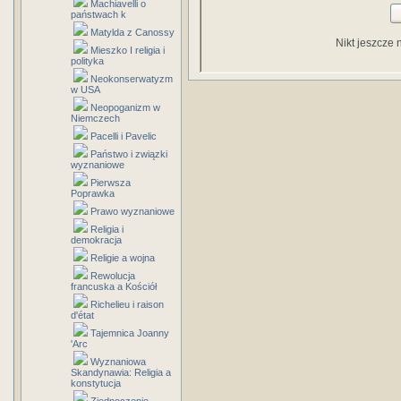
Machiavelli o
państwach k
Matylda z Canossy
Nikt jeszcze 
Mieszko I religia i
polityka
Neokonserwatyzm
w USA
Neopoganizm w
Niemczech
Pacelli i Pavelic
Państwo i związki
wyznaniowe
Pierwsza
Poprawka
Prawo wyznaniowe
Religia i
demokracja
Religie a wojna
Rewolucja
francuska a Kościół
Richelieu i raison
d'état
Tajemnica Joanny
'Arc
Wyznaniowa
Skandynawia: Religia a
konstytucja