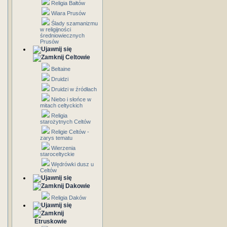
Religia Bałtów
Wiara Prusów
Ślady szamanizmu
w religijności
średniowiecznych
Prusów
Celtowie
Beltaine
Druidzi
Druidzi w źródłach
Niebo i słońce w
mitach celtyckich
Religia
starożytnych Celtów
Religie Celtów -
zarys tematu
Wierzenia
staroceltyckie
Wędrówki dusz u
Celtów
Dakowie
Religia Daków
Etruskowie