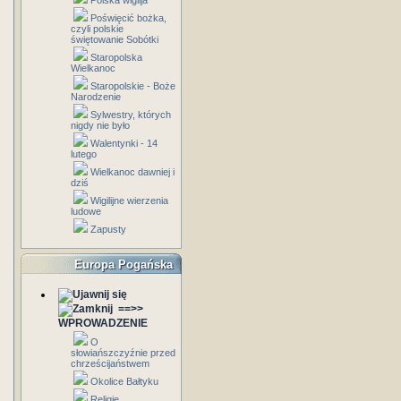
Polska wigilja
Poświęcić bożka,
czyli polskie
świętowanie Sobótki
Staropolska
Wielkanoc
Staropolskie - Boże
Narodzenie
Sylwestry, których
nigdy nie było
Walentynki - 14
lutego
Wielkanoc dawniej i
dziś
Wigilijne wierzenia
ludowe
Zapusty
Europa Pogańska
==>>
WPROWADZENIE
O
słowiańszczyźnie przed
chrześcijaństwem
Okolice Bałtyku
Religie