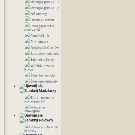
Mitologia grecka - 1
Mitologia grecka - 2
Nić Ariadny
Orfeusz i orfizm
Pelazgijski mit o
stworzeniu
Platoński mit
Prometeusz
Religijność Greków
Starożytne misteria
Tajemnica Krety
Wróżbiarstwo w
Grecji
Świat homerycki
Świątynia Artemidy
Madziarzy
Turul - mityczny
ptak węgierski
Wierzenia
Prawęgrów
Połowcy
Połowcy - Baba ze
Stadnicy