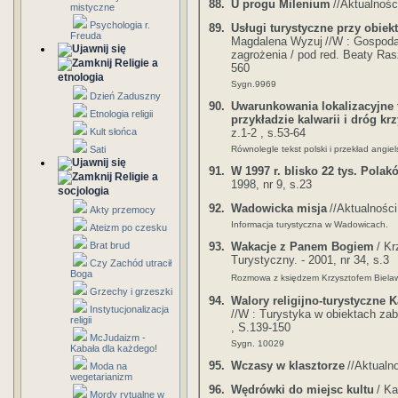
88.
U progu Milenium
//Aktualnośc
mistyczne
Psychologia r.
89.
Usługi turystyczne przy obiek
Freuda
Magdalena Wyzuj
//W : Gospoda
zagrożenia / pod red. Beaty Ras
Religie a
560
etnologia
Sygn.9969
Dzień Zaduszny
90.
Uwarunkowania lokalizacyjne t
Etnologia religii
przykładzie kalwarii i dróg k
z.1-2 , s.53-64
Kult słońca
Równolegle tekst polski i przekład angiels
Sati
91.
W 1997 r. blisko 22 tys. Pola
Religie a
1998, nr 9, s.23
socjologia
92.
Wadowicka misja
//Aktualności
Akty przemocy
Informacja turystyczna w Wadowicach.
Ateizm po czesku
93.
Wakacje z Panem Bogiem
/ K
Brat brud
Turystyczny. - 2001, nr 34, s.3
Czy Zachód utracił
Boga
Rozmowa z księdzem Krzysztofem Biel
Grzechy i grzeszki
94.
Walory religijno-turystyczne 
Instytucjonalizacja
//W : Turystyka w obiektach zab
religii
, S.139-150
McJudaizm -
Sygn. 10029
Kabała dla każdego!
95.
Wczasy w klasztorze
//Aktualno
Moda na
wegetarianizm
96.
Wędrówki do miejsc kultu
/ Ka
Mordy rytualne w