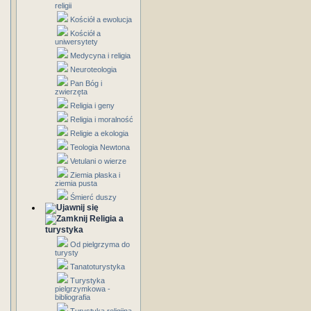
religii
Kościół a ewolucja
Kościół a
uniwersytety
Medycyna i religia
Neuroteologia
Pan Bóg i
zwierzęta
Religia i geny
Religia i moralność
Religie a ekologia
Teologia Newtona
Vetulani o wierze
Ziemia płaska i
ziemia pusta
Śmierć duszy
Religia a
turystyka
Od pielgrzyma do
turysty
Tanatoturystyka
Turystyka
pielgrzymkowa -
bibliografia