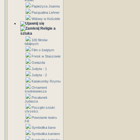
kobiet
Papieżyca Joanna
Pasqualina Lehner
Wdowy w Kościele
Religie a
sztuka
100 filmów
biblijnych
Film o świętym
Fresk w Staszowie
Gwiazda
Judyta - 1
Judyta - 2
Katakumby Rzymu
Ornament
średniowiecza
Pocałunek
Judasza
Początki sztuki
chrześci.
Powstanie teatru
FR
Symbolika barw
Symbolika kamieni