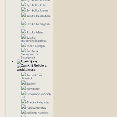
Symbolika kolorów
Symbolika koła
Symbolika lotosu
Sztuka bizantyjska
- 1
Sztuka bizanyjska
- 2
Sztuka islamu
Sztuka
starochrześcijańska
Tańce a religia
Św. Anna
Samotrzeć ze
Strzegomia
Religie a
architektura
Architektura
chrześci.
Babilon
Borobudur
Drewniane kościoły
- PL
Grecka świątynia
Kaliska cerkiew
Kościoły słupowe