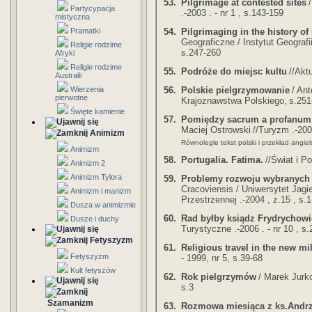
53.
Pilgrimage at contested sites
Partycypacja
.-2003 . - nr 1 , s.143-159
mistyczna
54.
Pilgrimaging in the history of
Pramatki
Geograficzne / Instytut Geografi
Religie rodzime
s.247-260
Afryki
Religie rodzime
55.
Podróże do miejsc kultu
//Akt
Australii
56.
Polskie pielgrzymowanie
/ An
Wierzenia
pierwotne
Krajoznawstwa Polskiego,
s.251
Święte kamienie
57.
Pomiędzy sacrum a profanum -
Maciej Ostrowski
//Turyzm .-2005
Animizm
Równolegle tekst polski i przekład angiels
Animizm
58.
Portugalia. Fatima.
//Świat i Po
Animizm 2
Animizm Tylora
59.
Problemy rozwoju wybranych
Cracoviensis / Uniwersytet Jagie
Animizm i manizm
Przestrzennej .-2004 , z.15 , s.
Dusza w animizmie
60.
Rad byłby ksiądz Frydrychowic
Dusze i duchy
Turystyczne .-2006 . - nr 10 , s.
Fetyszyzm
61.
Religious travel in the new m
Fetyszyzm
- 1999, nr 5, s.39-68
Kult fetyszów
62.
Rok pielgrzymów
/ Marek Jurk
s.3
Szamanizm
63.
Rozmowa miesiąca z ks.Andr