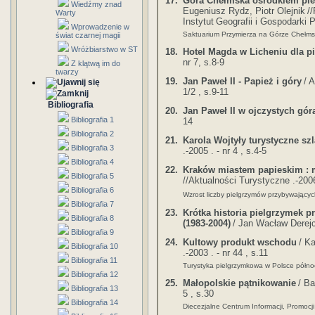
17.
Góra Chełmska ośrodkiem p
Wiedźmy znad
Eugeniusz Rydz, Piotr Olejnik
/
Warty
Instytut
Geografii i Gospodarki P
Wprowadzenie w
Saktuarium Przymierza na Górze Chełmsk
świat czarnej magii
Wróżbiarstwo w ST
18.
Hotel Magda w Licheniu dla p
nr 7, s.8-9
Z klątwą im do
twarzy
19.
Jan Paweł II - Papież i góry
/ 
1/2 , s.9-11
Bibliografia
20.
Jan Paweł II w ojczystych gór
Bibliografia 1
14
Bibliografia 2
21.
Karola Wojtyły turystyczne szl
Bibliografia 3
.-2005 . - nr 4 , s.4-5
Bibliografia 4
22.
Kraków miastem papieskim : 
Bibliografia 5
//Aktualności Turystyczne .-2006 
Bibliografia 6
Wzrost liczby pielgrzymów przybywający
Bibliografia 7
23.
Krótka historia pielgrzymek 
Bibliografia 8
(1983-2004)
/ Jan Wacław Derej
Bibliografia 9
24.
Kultowy produkt wschodu
/ K
Bibliografia 10
.-2003 . - nr 44 , s.11
Bibliografia 11
Turystyka pielgrzymkowa w Polsce półno
Bibliografia 12
25.
Małopolskie pątnikowanie
/ Ba
Bibliografia 13
5 , s.30
Bibliografia 14
Diecezjalne Centrum Informacji, Promocji 