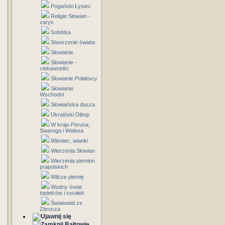
Pogański Łysiec
Religie Słowian -
zarys
Sobótka
Stworzenie świata
Słowianie
Słowianie -
ciekawostki
Słowianie Połabscy
Słowianie
Wschodni
Słowiańska dusza
Ukraiński Olimp
W kraju Peruna,
Swaroga i Welesa
Wieniec, wianki
Wierzenia Słowian
Wierzenia plemion
prapolskich
Wilcze plemię
Wodny świat
topielców i rusałek
Światowid ze
Zbrucza
Bałtowie