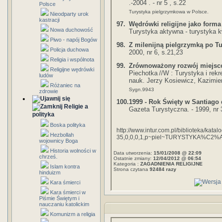
.-2004 . - nr 5 , s.22
Polsce
Turystyka pielgrzymkowa w Polsce.
Nieodparty urok
kastracji
97.
Wędrówki religijne jako forma
Nowa duchowość
Turystyka aktywna - turystyka k
Piwo - napój Bogów
98.
Z milenijną pielgrzymką po Tu
Policja duchowa
2000, nr 6, s.21,23
Religia i wspólnota
99.
Zrównoważony rozwój miejsc
Religijne wędrówki
Piechotka
//W : Turystyka i rek
ludów
nauk. Jerzy Kosiewicz, Kazimie
Różaniec na
Sygn.9943
zdrowie
100.
1999 - Rok Święty w Santiago
Religie a
Gazeta Turystyczna. - 1999, nr 
polityka
Boska polityka
http://www.intur.com.pl/biblioteka/katal
Hezbollah
35,0,0,0,1,p~piel~TURYSTYKA%C
wojownicy Boga
Historia wolności w
Data utworzenia:
15/01/2008 @ 22:09
chrześ.
Ostatnie zmiany:
12/04/2012 @ 06:54
Kategoria :
ZAGADNIENIA RELIGIJNE
Islam kontra
Strona czytana
92484 razy
hinduizm
Kara śmierci
Kara śmierci w
Piśmie Świętym i
nauczaniu katolickim
Komunizm a religia