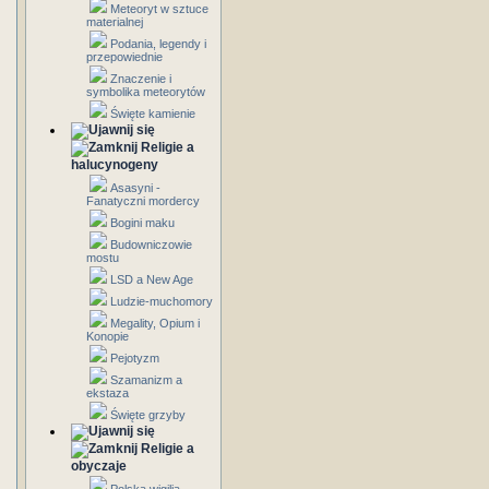
Meteoryt w sztuce
materialnej
Podania, legendy i
przepowiednie
Znaczenie i
symbolika meteorytów
Święte kamienie
Religie a
halucynogeny
Asasyni -
Fanatyczni mordercy
Bogini maku
Budowniczowie
mostu
LSD a New Age
Ludzie-muchomory
Megality, Opium i
Konopie
Pejotyzm
Szamanizm a
ekstaza
Święte grzyby
Religie a
obyczaje