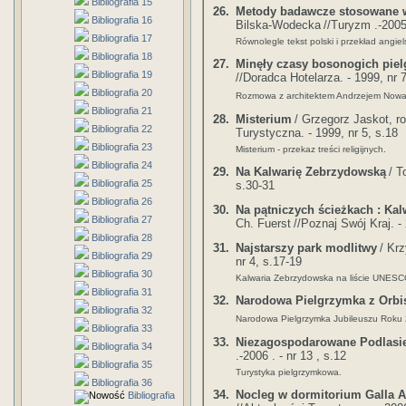
Bibliografia 15
26.
Metody badawcze stosowane w
Bibliografia 16
Bilska-Wodecka
//Turyzm .-2005 
Bibliografia 17
Równolegle tekst polski i przekład angiels
Bibliografia 18
27.
Minęły czasy bosonogich pie
Bibliografia 19
//Doradca Hotelarza. - 1999, nr 7
Bibliografia 20
Rozmowa z architektem Andrzejem Nowa
Bibliografia 21
28.
Misterium
/ Grzegorz Jaskot, r
Bibliografia 22
Turystyczna. - 1999, nr 5, s.18
Bibliografia 23
Misterium - przekaz treści religijnych.
Bibliografia 24
29.
Na Kalwarię Zebrzydowską
/ 
Bibliografia 25
s.30-31
Bibliografia 26
30.
Na pątniczych ścieżkach : Ka
Bibliografia 27
Ch. Fuerst
//Poznaj Swój Kraj. - 
Bibliografia 28
31.
Najstarszy park modlitwy
/ Kr
Bibliografia 29
nr 4, s.17-19
Bibliografia 30
Kalwaria Zebrzydowska na liście UNESC
Bibliografia 31
32.
Narodowa Pielgrzymka z Orb
Bibliografia 32
Narodowa Pielgrzymka Jubileuszu Roku
Bibliografia 33
33.
Niezagospodarowane Podlasi
Bibliografia 34
.-2006 . - nr 13 , s.12
Bibliografia 35
Turystyka pielgrzymkowa.
Bibliografia 36
34.
Nocleg w dormitorium Galla A
Bibliografia