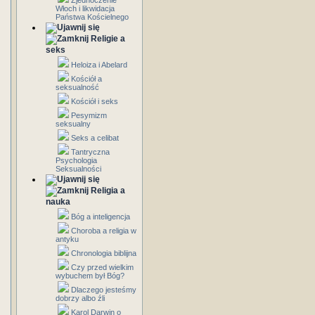
Zjednoczenie
Włoch i likwidacja
Państwa Kościelnego
Religie a
seks
Heloiza i Abelard
Kościół a
seksualność
Kościół i seks
Pesymizm
seksualny
Seks a celibat
Tantryczna
Psychologia
Seksualności
Religia a
nauka
Bóg a inteligencja
Choroba a religia w
antyku
Chronologia biblijna
Czy przed wielkim
wybuchem był Bóg?
Dlaczego jesteśmy
dobrzy albo źli
Karol Darwin o