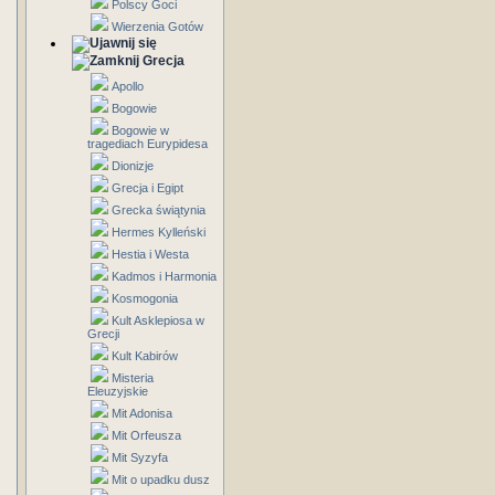
Polscy Goci
Wierzenia Gotów
Grecja
Apollo
Bogowie
Bogowie w
tragediach Eurypidesa
Dionizje
Grecja i Egipt
Grecka świątynia
Hermes Kylleński
Hestia i Westa
Kadmos i Harmonia
Kosmogonia
Kult Asklepiosa w
Grecji
Kult Kabirów
Misteria
Eleuzyjskie
Mit Adonisa
Mit Orfeusza
Mit Syzyfa
Mit o upadku dusz