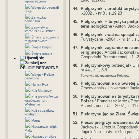
1996, s.27-33
wprowadzenie
Wstęp do geografii
44.
Pielgrzymki : produkt turysty
religii
.-2002 . - nr 8 , s.19,23
Zatyczka
45.
Pielgrzymki = turystyka pielg
panieńska
terminologiczne
/ Antoni Jack
Zaświaty w
literaturze i w sztuce
46.
Pielgrzymki : ważna specjaliz
Śmierć w różnych
Turystyczne .-2004 . - nr 14 , s.
religiach świata
47.
Pielgrzymki zagraniczne szan
Święte księgi
religijnego
/ Antoni Jackowski
/
Święte miasta
Gospodarki Przestrzennej UJ
.-
=>>
48.
Pielgrzymkowy potencjał
/ Lil
RELIGIE PIERWOTNE
nr 44 , s.1, 8-9
Wstęp - Religie
Turystyka pielgrzymkowa Polaków.
pierwotne
49.
Pielgrzymowanie do Świętej Li
Huna i Roa
Cracoviensis / Uniwersytet
Jagie
Kult Macierzy
50.
Pielgrzymowanie i turystyka r
Kult przodków we
Polsce
/ Franciszek Mróz
//Prac
współczesnym
Wietnamie
Przestrzennej UJ
.-2007 , z. 117
Kult szczątków
51.
Pielgrzymując po Ziemi Święt
kostnych
Mana
52.
Piesze pielgrzymowanie na J
Jackowski,
Urszula Gospodarek
Najstarsze religie
Malty
Jagieloński. Instytut Geografii, 
Najstasze religie