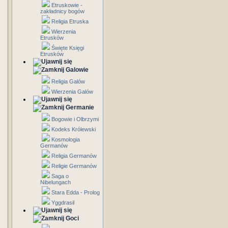
Etruskowie -
zakładnicy bogów
Religia Etruska
Wierzenia
Etrusków
Święte Księgi
Etrusków
Galowie
Religia Galów
Wierzenia Galów
Germanie
Bogowie i Olbrzymi
Kodeks Królewski
Kosmologia
Germanów
Religia Germanów
Religie Germanów
Saga o
Nibelungach
Stara Edda - Prolog
Yggdrasil
Goci