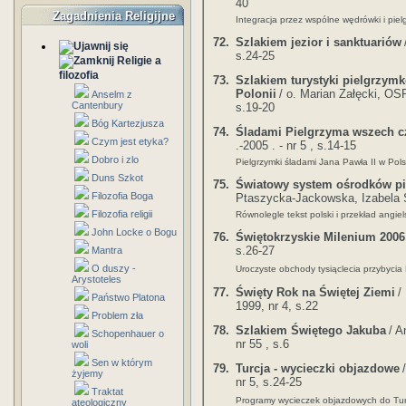
40
Zagadnienia Religijne
Integracja przez wspólne wędrówki i piel
72.
Szlakiem jezior i sanktuariów
s.24-25
Religie a
filozofia
73.
Szlakiem turystyki pielgrzy
Polonii
/ o. Marian Załęcki, OS
Anselm z
Cantenbury
s.19-20
Bóg Kartezjusza
74.
Śladami Pielgrzyma wszech 
Czym jest etyka?
.-2005 . - nr 5 , s.14-15
Dobro i zlo
Pielgrzymki śladami Jana Pawła II w Pols
Duns Szkot
75.
Światowy system ośrodków p
Filozofia Boga
Ptaszycka-Jackowska, Izabela 
Filozofia religii
Równolegle tekst polski i przekład angiels
John Locke o Bogu
76.
Świętokrzyskie Milenium 2006
s.26-27
Mantra
O duszy -
Uroczyste obchody tysiąclecia przybyci
Arystoteles
77.
Święty Rok na Świętej Ziemi
/
Państwo Platona
1999, nr 4, s.22
Problem zła
78.
Szlakiem Świętego Jakuba
/ 
Schopenhauer o
nr 55 , s.6
woli
Sen w którym
79.
Turcja - wycieczki objazdowe
żyjemy
nr 5, s.24-25
Traktat
Programy wycieczek objazdowych do Tur
ateologiczny