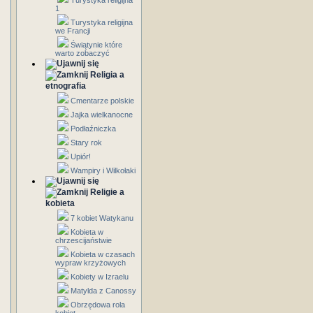
Turystyka religijna
1
Turystyka religijna
we Francji
Świątynie które
warto zobaczyć
Religia a
etnografia
Cmentarze polskie
Jajka wielkanocne
Podłaźniczka
Stary rok
Upiór!
Wampiry i Wilkołaki
Religie a
kobieta
7 kobiet Watykanu
Kobieta w
chrzescijaństwie
Kobieta w czasach
wypraw krzyżowych
Kobiety w Izraelu
Matylda z Canossy
Obrzędowa rola