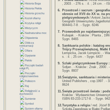
, 2003
. - 276 s. : il. ; 24 cm
. - I
Historia Boga
Historia Piekła
6.
Przestrzeń i sacrum : geografia 
Historia grzechu
okresie od XVII do XX w. na pr
pielgrzymkowych
/ Antoni Jackow
Kozioł ofiarny
Geografii Uniwersytetu Jagiellońs
Krytyka religii
904441-7-8
. - Sygn. 8246
Mistycyzm
7.
Przewodnik po najsławniejszyc
Nadnaturalna moc
Kubajak
. - Kraków : Planta , 199
Objawienia
Sygn. 8465
Oblicza
8.
Sanktuaria polskie : katalog e
reinkarnacji
Trójcy Przenajświętszej, Matki
Ofiara
Łempicka, Jacek Łempicki
. - W
Opętanie
s. : il. ; 25 cm
. - Sygn. 6437
Piekło
9.
Szlaki pielgrzymkowe Europy :
Początki badań
Sołjan
. - Kraków : Znak , 2000
. 
religii PL
Sygn. 8937
Początki
religioznawstwa
10.
Świątynie, sanktuaria i misteri
United Publishers , cop.1997
. - 3
Politeizm
8624
Raj
11.
Święta przestrzeń świata : pods
Religijność a
duchowość
Kraków : Wydawnictwo Uniwersyte
ISBN 83-233-1717-8
. - Sygn. 94
Sumienie
Symbol
12.
Turystyka a religia
/ red. Józef
Szkoła
Zawodowa w Białej Podlask
System ofiarny