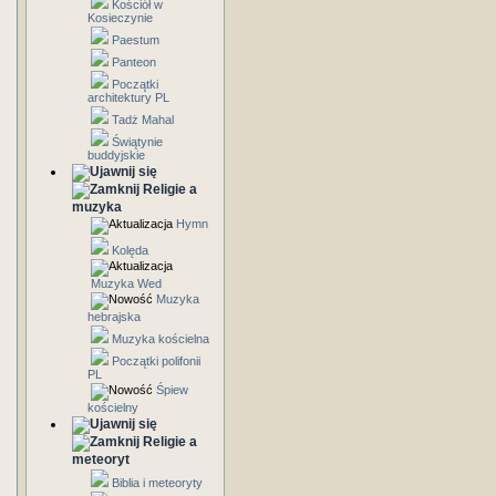
Kościół w
Kosieczynie
Paestum
Panteon
Początki
architektury PL
Tadż Mahal
Świątynie
buddyjskie
Religie a
muzyka
Hymn
Kolęda
Muzyka Wed
Muzyka
hebrajska
Muzyka kościelna
Początki polifonii
PL
Śpiew
kościelny
Religie a
meteoryt
Biblia i meteoryty