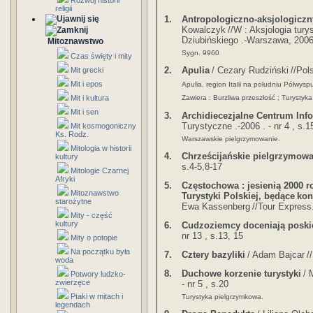
Rozwój historii
religii
1.
Antropologiczno-aksjologiczn
Kowalczyk
//W : Aksjologia tury
Dziubińskiego .-Warszawa, 2006.
Mitoznawstwo
Sygn. 9960
Czas święty i mity
2.
Apulia
/ Cezary Rudziński
//Pol
Mit grecki
Mit i epos
Apulia, region Italii na południu Półwysp
Zawiera : Burzliwa przeszłość ; Turystyka
Mit i kultura
Mit i sen
3.
Archidiecezjalne Centrum Inf
Turystyczne .-2006 . - nr 4 , s.1
Mit kosmogoniczny
Ks. Rodz.
Warszawskie pielgrzymowanie.
Mitologia w historii
4.
Chrześcijańskie pielgrzymowa
kultury
s.4-5,8-17
Mitologie Czarnej
Afryki
5.
Częstochowa : jesienią 2000 r
Mitoznawstwo
Turystyki Polskiej, będące
kon
starożytne
Ewa Kassenberg
//Tour Express.
Mity - część
kultury
6.
Cudzoziemcy doceniają poskie
nr 13 , s.13, 15
Mity o potopie
Na początku była
7.
Cztery bazyliki
/ Adam Bajcar
/
woda
8.
Duchowe korzenie turystyki
/ 
Potwory ludzko-
zwierzęce
- nr 5 , s.20
Ptaki w mitach i
Turystyka pielgrzymkowa.
legendach