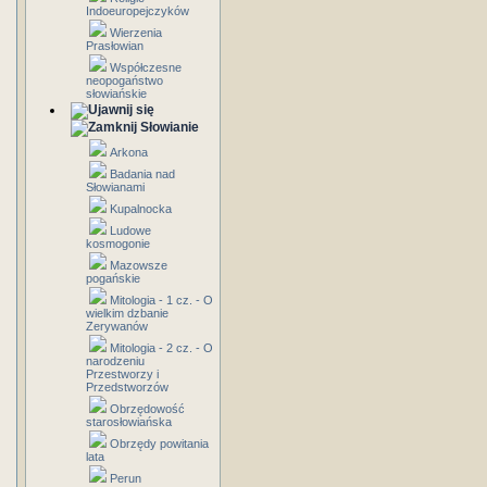
Indoeuropejczyków
Wierzenia
Prasłowian
Współczesne
neopogaństwo
słowiańskie
Słowianie
Arkona
Badania nad
Słowianami
Kupalnocka
Ludowe
kosmogonie
Mazowsze
pogańskie
Mitologia - 1 cz. - O
wielkim dzbanie
Zerywanów
Mitologia - 2 cz. - O
narodzeniu
Przestworzy i
Przedstworzów
Obrzędowość
starosłowiańska
Obrzędy powitania
lata
Perun