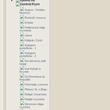
Rzym
August - Pontifex
Maximus
Boskość cesarzy
Eneida
Hellenizacji religii
rzymskiej
Janus
Kaligula i Żydzi
Kolegium
pontyfików - 1
Kolegium
pontyfików - 2
Kto pierwszy palił
księgi
Kult Kybele w
Rzymie
Od Romulusa do
Republiki
Parentalia, Lemuria
Pliniusz St. o Bogu
Religie Cesarstwa
Religie rzymskie
Wczesna religia
rzymska