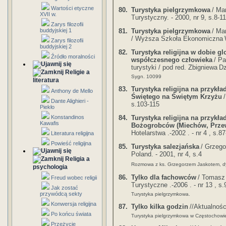
Wartości etyczne
80.
Turystyka pielgrzymkowa
/ Ma
XVII w.
Turystyczny. - 2000, nr 9, s.8-11
Zarys filozofii
81.
Turystyka pielgrzymkowa
/ Ma
buddyjskiej 1
/ Wyższa Szkoła Ekonomiczna
Zarys filozofii
buddyjskiej 2
82.
Turystyka religijna w dobie gl
Źródło moralności
współczesnego człowieka
/ P
turystyki / pod red. Zbigniewa
Dz
Religie a
Sygn. 10099
literatura
83.
Turystyka religijna na przykł
Anthony de Mello
Świętego na Świętym Krzyżu
Dante Alighieri -
s.103-115
Piekło
84.
Turystyka religijna na przykł
Konstandinos
Kawafis
Bożogrobców (Miechów, Prze
Hotelarstwa .-2002 . - nr 4 , s.8
Literatura religijna
Powieść religijna
85.
Turystyka salezjańska
/ Grzego
Poland. - 2001, nr 4, s.4
Religia a
Rozmowa z ks. Grzegorzem Jaskotem, d
psychologia
86.
Tylko dla fachowców
/ Tomasz
Freud wobec religii
Turystyczne .-2006 . - nr 13 , s.
Jak zostać
przywódcą sekty
Turystyka pielgrzymkowa.
Konwersja religijna
87.
Tylko kilka godzin
//Aktualnośc
Po końcu świata
Turystyka pielgrzymkowa w Częstochowi
Przeżycie