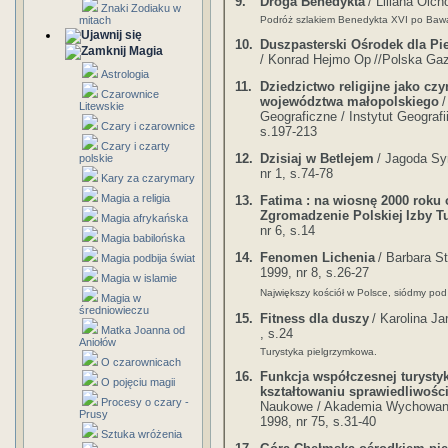
9.
Droga Benedykta
/ Liliana Olch
Znaki Zodiaku w
Podróż szlakiem Benedykta XVI po Bawar
mitach
10.
Duszpasterski Ośrodek dla P
Magia
/ Konrad Hejmo Op
//Polska Gaz
Astrologia
11.
Dziedzictwo religijne jako czy
Czarownice
województwa małopolskiego
/
Litewskie
Geograficzne / Instytut Geografi
Czary i czarownice
s.197-213
Czary i czarty
12.
Dzisiaj w Betlejem
/ Jagoda Sy
polskie
nr 1, s.74-78
Kary za czarymary
Magia a religia
13.
Fatima : na wiosnę 2000 roku 
Zgromadzenie Polskiej
Izby T
Magia afrykańska
nr 6, s.14
Magia babilońska
14.
Fenomen Lichenia
/ Barbara S
Magia podbija świat
1999, nr 8, s.26-27
Magia w islamie
Największy kościół w Polsce, siódmy pod
Magia w
średniowieczu
15.
Fitness dla duszy
/ Karolina J
Matka Joanna od
, s.24
Aniołów
Turystyka pielgrzymkowa.
O czarownicach
16.
Funkcja współczesnej turyst
O pojęciu magii
kształtowaniu sprawiedliwośc
Procesy o czary -
Naukowe / Akademia Wychowan
Prusy
1998, nr 75, s.31-40
Sztuka wróżenia