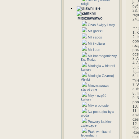
Rozwój historii
ją.
religii
być
23.
twy
Mitoznawstwo
24.
Czas święty i mity
*** 
Mit grecki
1. K
2. 
Mit i epos
obr
Mit i kultura
roz
por
Mit i sen
ocz
Mit kosmogoniczny
3. 
Ks. Rodz.
4. 
Mitologia w historii
5. 
kultury
fuj
6. I
Mitologie Czarnej
Afryki
"Ni
7. 
Mitoznawstwo
aut
starożytne
8. 
Mity - część
9. 
kultury
pon
Mity o potopie
10.
11.
Na początku była
a w
woda
cze
Potwory ludzko-
12.
zwierzęce
"Do
Ptaki w mitach i
Rze
legendach
nie