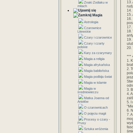
13.
Znaki Zodiaku w
rud
mitach
14.
15.
Magia
16.
Astrologia
pos
17.
Czarownice
18.
Litewskie
ant
Czary i czarownice
19.
ulu
Czary i czarty
polskie
20. 
Kary za czarymary
*** 
Magia a religia
1. 
bra
Magia afrykańska
2. 
Magia babilońska
poł
Magia podbija świat
jes
Stw
Magia w islamie
odr
Magia w
3. 
średniowieczu
4. 
zal
Matka Joanna od
Aniołów
5. I
"Mi
O czarownicach
6. 
O pojęciu magii
7. 
mog
Procesy o czary -
wyd
Prusy
fas
Sztuka wróżenia
śmi