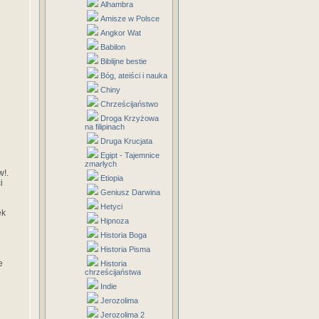
Alhambra
Amisze w Polsce
Angkor Wat
Babilon
Biblijne bestie
Bóg, ateiści i nauka
Chiny
Chrześcijaństwo
Droga Krzyżowa
na filipinach
Druga Krucjata
Egipt - Tajemnice
zmarłych
w!.
Etiopia
i
Geniusz Darwina
Hetyci
ek
Hipnoza
Historia Boga
Historia Pisma
e
Historia
chrześcijaństwa
Indie
Jerozolima
Jerozolima 2