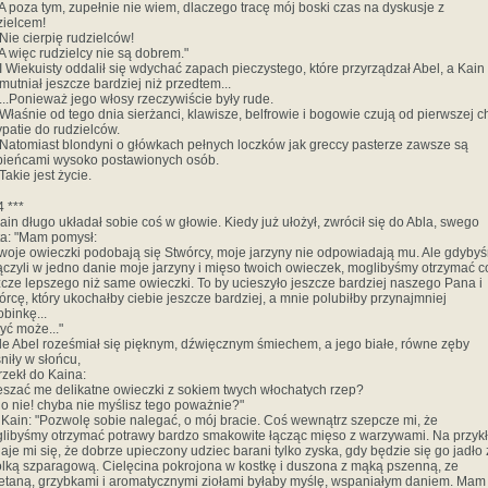
 A poza tym, zupełnie nie wiem, dlaczego tracę mój boski czas na dyskusje z
zielcem!
 Nie cierpię rudzielców!
 A więc rudzielcy nie są dobrem."
 I Wiekuisty oddalił się wdychać zapach pieczystego, które przyrządzał Abel, a Kain
mutniał jeszcze bardziej niż przedtem...
 ...Ponieważ jego włosy rzeczywiście były rude.
 Właśnie od tego dnia sierżanci, klawisze, belfrowie i bogowie czują od pierwszej ch
ypatie do rudzielców.
 Natomiast blondyni o główkach pełnych loczków jak greccy pasterze zawsze są
bieńcami wysoko postawionych osób.
Takie jest życie.
4 ***
Kain długo układał sobie coś w głowie. Kiedy już ułożył, zwrócił się do Abla, swego
ta: "Mam pomysł:
Twoje owieczki podobają się Stwórcy, moje jarzyny nie odpowiadają mu. Ale gdyby
ączyli w jedno danie moje jarzyny i mięso twoich owieczek, moglibyśmy otrzymać c
zcze lepszego niż same owieczki. To by ucieszyło jeszcze bardziej naszego Pana i
órcę, który ukochałby ciebie jeszcze bardziej, a mnie polubiłby przynajmniej
obinkę...
Być może..."
Ale Abel roześmiał się pięknym, dźwięcznym śmiechem, a jego białe, równe zęby
śniły w słońcu,
 rzekł do Kaina:
eszać me delikatne owieczki z sokiem twych włochatych rzep?
No nie! chyba nie myślisz tego poważnie?"
A Kain: "Pozwolę sobie nalegać, o mój bracie. Coś wewnątrz szepcze mi, że
libyśmy otrzymać potrawy bardzo smakowite łącząc mięso z warzywami. Na przyk
aje mi się, że dobrze upieczony udziec barani tylko zyska, gdy będzie się go jadło 
olką szparagową. Cielęcina pokrojona w kostkę i duszona z mąką pszenną, ze
etaną, grzybkami i aromatycznymi ziołami byłaby myślę, wspaniałym daniem. Mam