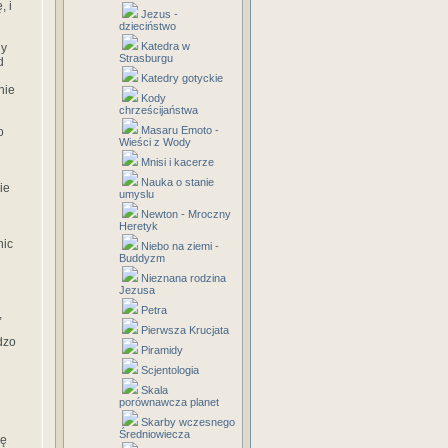
, i
Jezus -
dzieciństwo
Katedra w
ny
Strasburgu
d
Katedry gotyckie
nie
Kody
chrześcijaństwa
Masaru Emoto -
o
Wieści z Wody
Mnisi i kacerze
Nauka o stanie
ie
umyslu
Newton - Mroczny
Heretyk
nic
Niebo na ziemi -
Buddyzm
Nieznana rodzina
Jezusa
Petra
,
Pierwsza Krucjata
dzo
Piramidy
Scjentologia
Skala
porównawcza planet
Skarby wczesnego
Średniowiecza
ję