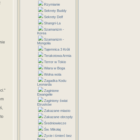
z
Rzymianie
Sekrety Buddy
Sekrety Delf
Shangri-La
Szamanizm -
Korea
Szamanizm -
nie
Mongolia
Tajemnica 3 Króli
Terakotowa Armia
Terror w Tokio
Wiara w Boga
Wolna wola
Zagadka Kodu
Leonarda
ci."
Zaginione
Ewangelie
iem
Zaginiony świat
Etrusków
ś,
Zakazane miasto
to
Zakazane obrzędy
Średniowiecze
Św. Mikołaj
Życie i śmierć bez
Boga