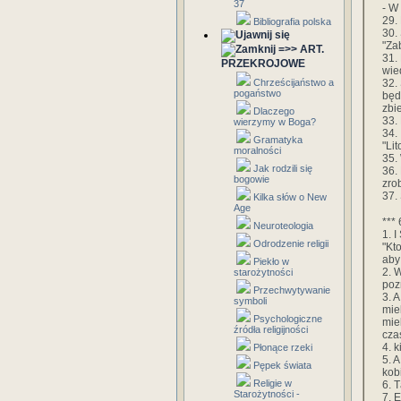
37
- W
29.
Bibliografia polska
30.
"Zab
=>> ART.
31.
PRZEKROJOWE
wie
32.
Chrześcijaństwo a
pogaństwo
będ
zbi
Dlaczego
33.
wierzymy w Boga?
34. 
Gramatyka
"Li
moralności
35.
Jak rodzili się
36. 
bogowie
zro
37.
Kilka słów o New
Age
*** 
Neuroteologia
1. I
Odrodzenie religii
"Kt
aby
Piekło w
2. 
starożytności
poz
Przechwytywanie
3. 
symboli
mie
Psychologiczne
mie
źródła religijności
cza
4. 
Płonące rzeki
5. 
Pępek świata
kob
Religie w
6. 
Starożytności -
7. 