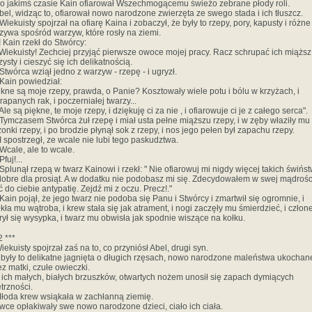
Po jakimś czasie Kain ofiarował Wszechmogącemu świeżo zebrane płody roli.
Abel, widząc to, ofiarował nowo narodzone zwierzęta ze swego stada i ich tłuszcz.
Wiekuisty spojrzał na ofiarę Kaina i zobaczył, że były to rzepy, pory, kapusty i różne
zywa spośród warzyw, które rosły na ziemi.
I Kain rzekł do Stwórcy:
 Wiekuisty! Zechciej przyjąć pierwsze owoce mojej pracy. Racz schrupać ich miąższ
ysty i cieszyć się ich delikatnością.
 Stwórca wziął jedno z warzyw - rzepę - i ugryzł.
 Kain powiedział:
ękne są moje rzepy, prawda, o Panie? Kosztowały wiele potu i bólu w krzyżach, i
rapanych rak, i poczerniałej twarzy...
Ale są piękne, te moje rzepy, i dziękuję ci za nie , i ofiarowuje ci je z całego serca".
 Tymczasem Stwórca żuł rzepę i miał usta pełne miąższu rzepy, i w zęby właziły mu
zonki rzepy, i po brodzie płynął sok z rzepy, i nos jego pełen był zapachu rzepy.
 I spostrzegł, ze wcale nie lubi tego paskudztwa.
 Wcale, ale to wcale.
Pfuj!...
 Splunął rzepą w twarz Kainowi i rzekł: " Nie ofiarowuj mi nigdy więcej takich świńst
dobre dla prosiąt. A w dodatku nie podobasz mi się. Zdecydowałem w swej mądrośc
ć do ciebie antypatię. Zejdź mi z oczu. Precz!."
 Kain pojął, że jego twarz nie podoba się Panu i Stwórcy i zmartwił się ogromnie, i
łkła mu wątroba, i krew stała się jak atrament, i nogi zaczęły mu śmierdzieć, i człon
rył się wysypka, i twarz mu obwisła jak spodnie wiszące na kołku.
2 ***
iekuisty spojrzał zaś na to, co przyniósł Abel, drugi syn.
A były to delikatne jagnięta o długich rzęsach, nowo narodzone maleństwa ukochan
ez matki, czułe owieczki.
Z ich małych, białych brzuszków, otwartych nożem unosił się zapach dymiących
trzności.
Młoda krew wsiąkała w zachłanną ziemię.
owce opłakiwały swe nowo narodzone dzieci, ciało ich ciała.