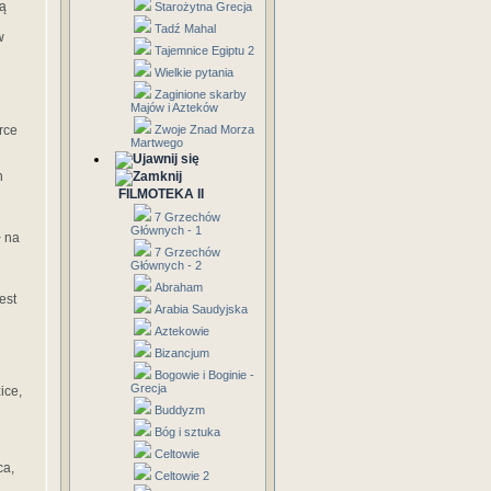
gą
Starożytna Grecja
Tadź Mahal
w
Tajemnice Egiptu 2
Wielkie pytania
Zaginione skarby
Majów i Azteków
rce
Zwoje Znad Morza
Martwego
h
FILMOTEKA II
7 Grzechów
Głównych - 1
ł na
7 Grzechów
Głównych - 2
Abraham
est
Arabia Saudyjska
Aztekowie
Bizancjum
Bogowie i Boginie -
Grecja
ice,
Buddyzm
Bóg i sztuka
Celtowie
ca,
Celtowie 2