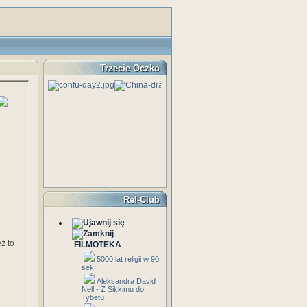
Trzecie Oczko
Rel-Club
ż to
FILMOTEKA
5000 lat religii w 90
sek.
Aleksandra David
Nell - Z Sikkimu do
Tybetu