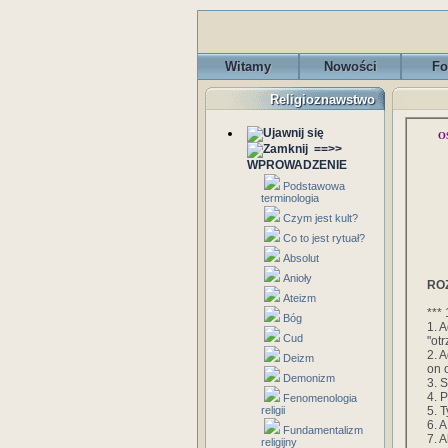
Witamy
Nowości
Fo
Religioznawstwo
O
==>>
WPROWADZENIE
Podstawowa
terminologia
Czym jest kult?
Co to jest rytuał?
Absolut
Anioły
ROZ
Ateizm
*** 
Bóg
1. A
Cud
"ot
2. 
Deizm
on 
Demonizm
3. S
4. 
Fenomenologia
5. 
religii
6. A
Fundamentalizm
7. 
religijny