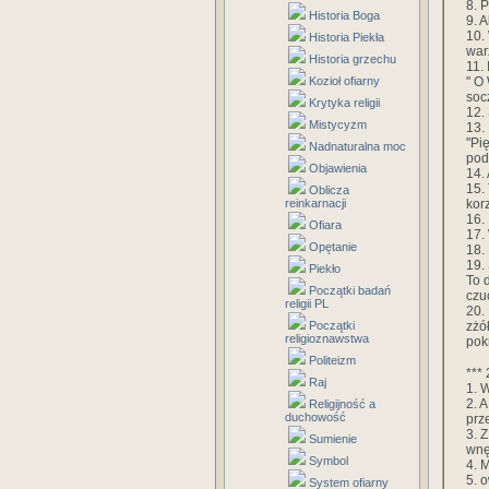
8. 
Historia Boga
9. 
10. 
Historia Piekła
war
Historia grzechu
11. 
" O
Kozioł ofiarny
socz
Krytyka religii
12.
Mistycyzm
13.
"Pi
Nadnaturalna moc
pod
Objawienia
14. 
15.
Oblicza
kor
reinkarnacji
16.
Ofiara
17.
Opętanie
18. 
19.
Piekło
To 
Początki badań
czu
religii PL
20.
zżó
Początki
religioznawstwa
pok
Politeizm
*** 
Raj
1. W
2. 
Religijność a
duchowość
prz
3. 
Sumienie
wnę
Symbol
4. 
5. 
System ofiarny