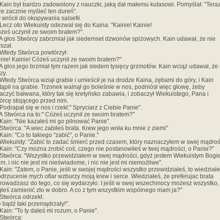
 Kain był bardzo zadowolony z nauczki, jaką dał małemu kutasowi. Pomyślał: "Tera
e zacznie myśleć ten dureń".
I wrócił do okopywania salsefii.
 Lecz oto Wiekuisty odezwał się do Kaina: "Kainie! Kainie!
óżeś uczynił ze swoim bratem?".
 A głos Stwórcy zabrzmiał jak siedemset dzwonów spiżowych. Kain udawał, że nie
szał.
 Wtedy Stwórca powtórzył:
inie! Kainie! Cóżeś uczynił ze swoim bratem?"
 A głos jego brzmiał tym razem jak siedem tysięcy grzmotów. Kain wciąż udawał, że 
zy.
 Wtedy Stwórca wziął grabie i umieścił je na drodze Kaina, zębami do góry, i Kain
tąpił na grabie. Trzonek walnął go boleśnie w nos, podniósł więc głowę, żeby
aczyć bałwana, który tak się kretyńsko zabawia, i zobaczył Wiekuistego, Pana i
órcę stojącego przed nim.
 Podrapał się w nos i rzekł:" Spryciarz z Ciebie Panie".
 A Stwórca na to:" Cóżeś uczynił ze swoim bratem?"
 Kain: "Nie kazałeś mi go pilnować Panie".
 Stwórca: "A wiec zabiłeś brata. Krew jego woła ku mnie z ziemi"
Kain: "Co to takiego "zabić", o Panie."
 Wiekuisty: "Zabić to zadać śmierć przed czasem, który naznaczyłem w swej mądroś
 Kain: "Czy można zrobić coś, czego nie postanowiłeś w twej mądrości, o Panie?"
 Stwórca: "Wszystko przewidziałem w swej mądrości, gdyż jestem Wiekuistym Bog
m, i nic nie jest mi nieświadome, i nic nie jest mi niemożliwe".
 Kain: "Zatem, o Panie, jeśli w swojej mądrości wszystko przewidziałeś, to wiedziałe
odrzucenie mych ofiar wzburzy moją krew i serce. Wiedziałeś, że preferujac brata
rowadzasz do tego, co się wydarzyło. I jeśli w swej wszechmocy możesz wszystko, 
łeś zamienić zło w dobro. A co z tym wszystkim wspólnego mam ja?"
 Stwórca odrzekł:
e bądź taki przemądrzały!".
 Kain: "To ty dałeś mi rozum, o Panie".
 Stwórca: