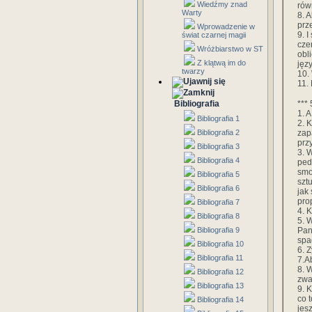
Wiedźmy znad
rów
Warty
8. 
prz
Wprowadzenie w
9. I
świat czarnej magii
cze
Wróżbiarstwo w ST
obl
Z klątwą im do
jęz
twarzy
10.
11.
*** 
Bibliografia
1. A
Bibliografia 1
2. K
zap
Bibliografia 2
prz
Bibliografia 3
3. 
Bibliografia 4
ped
smo
Bibliografia 5
szt
Bibliografia 6
jak
pro
Bibliografia 7
4. K
Bibliografia 8
5. 
Pan
Bibliografia 9
spad
Bibliografia 10
6. Z
Bibliografia 11
7.A
8. W
Bibliografia 12
zwal
Bibliografia 13
9. 
co 
Bibliografia 14
jesz