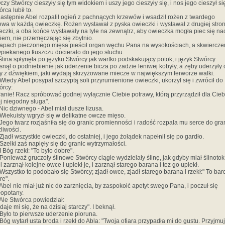
czy Stwórcy cieszyły się tym widokiem i uszy jego cieszyły się, i nos jego cieszył się
rca lubił to.
Następnie Abel rozpalił ogień z pachnących krzewów i wsadził rożen z twardego
ewa w każdą owieczkę. Rożen wystawał z pyska owieczki i wystawał z drugiej stro
eczki, a oba końce wystawały na tyle na zewnątrz, aby owieczka mogła piec się na
iem, nie przemęczając się zbytnio.
Zapach pieczonego mięsa pieścił organ węchu Pana na wysokościach, a skwiercze
ypiekanego tłuszczu docierało do jego słuchu.
I ślina spłynęła po języku Stwórcy jak wartko podskakujący potok, i język Stwórcy
snął o podniebienie jak uderzenie bicza po zadzie leniwej kobyły, a zęby uderzyły 
y z dźwiękiem, jaki wydają skrzyżowane miecze w największym ferworze walki.
 Wtedy Abel posypał szczyptą soli przyrumienione owieczki, ukorzył się i zwrócił do
órcy:
Panie! Racz spróbować godnej wyłącznie Ciebie potrawy, którą przyrządził dla Cieb
j niegodny sługa".
 Nic dziwnego - Abel miał dusze lizusa.
 Wiekuisty wgryzł się w delikatne owcze mięso.
 Jego twarz rozjaśniła się do granic promienności i radość rozpala mu serce do gra
liwości.
Zjadł wszystkie owieczki, do ostatniej, i jego żołądek napełnił się po gardło.
 Szelki zaś napięły się do granic wytrzymałości.
I Bóg rzekł: "To było dobre".
 Ponieważ gruczoły ślinowe Stwórcy ciągle wydzielały ślinę, jak gdyby miał ślinotok
 zarznął kolejne owce i upiekł je, i zarznął starego barana i tez go upiekł.
 Wszystko to podobało się Stwórcy; zjadł owce, zjadł starego barana i rzekł:" To bar
re".
 Abel nie miał już nic do zarznięcia, by zaspokoić apetyt swego Pana, i poczuł się
łopotany.
 Ale Stwórca powiedział:
aje mi się, że na dzisiaj starczy". I beknął.
 Było to pierwsze uderzenie pioruna.
 Bóg wytarł usta broda i rzekł do Abla: "Twoja ofiara przypadła mi do gustu. Przyjmu