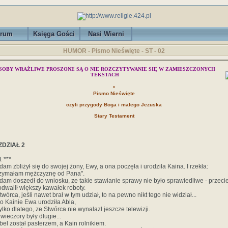
rum
Księga Gości
Nasi Wierni
HUMOR - Pismo Nieświęte - ST - 02
SOBY WRAŻLIWE PROSZONE SĄ O NIE ROZCZYTYWANIE SIĘ W ZAMIESZCZONYCH
TEKSTACH
*
Pismo Nieświęte
czyli przygody Boga i małego Jezuska
Stary Testament
DZIAŁ 2
1 ***
dam zbliżył się do swojej żony, Ewy, a ona poczęła i urodziła Kaina. I rzekła:
rzymałam mężczyznę od Pana".
Adam doszedł do wniosku, ze takie stawianie sprawy nie było sprawiedliwe - przecie
odwalił większy kawałek roboty.
twórca, jeśli nawet brał w tym udział, to na pewno nikt tego nie widział...
Po Kainie Ewa urodziła Abla,
Tylko dlatego, ze Stwórca nie wynalazł jeszcze telewizji.
 wieczory były długie...
Abel został pasterzem, a Kain rolnikiem.