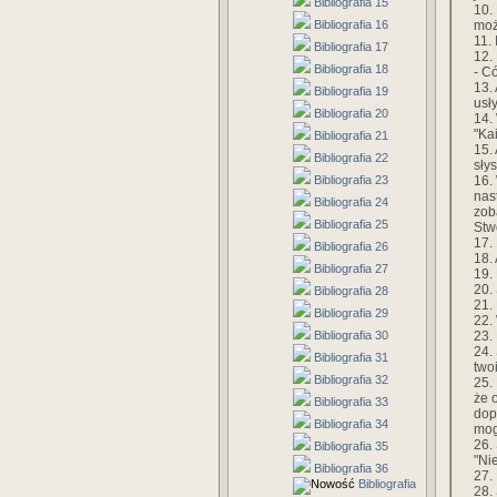
Bibliografia 15
10.
moż
Bibliografia 16
11. 
Bibliografia 17
12.
Bibliografia 18
- C
13.
Bibliografia 19
usły
Bibliografia 20
14.
"Ka
Bibliografia 21
15.
Bibliografia 22
słys
16.
Bibliografia 23
nas
Bibliografia 24
zob
Bibliografia 25
Stw
17.
Bibliografia 26
18.
Bibliografia 27
19.
20.
Bibliografia 28
21. 
Bibliografia 29
22.
23.
Bibliografia 30
24.
Bibliografia 31
twoi
Bibliografia 32
25.
że 
Bibliografia 33
dop
Bibliografia 34
mog
26.
Bibliografia 35
"Ni
Bibliografia 36
27.
Bibliografia
28.