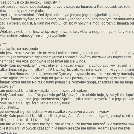
nież pomysł co do boczku i kapusty..."
Abel poszedł sobie, podskakując i przygrywając na fujarce, a Kain poczuł, jak żółć
elewa mu się przez wątrobę,
 skrył się za szerokimi liśćmi dyni, która była jedyną jego przyjaciółką, i długo płakał
rwone ślimaki myśląc, że to deszcz, pełzały radośnie po jego mokrym, zasmarkan
iczu, i wpełzły do ust, a Kain nie wypluł ich, bo w nocy nie mógł odróżnić ślimaka od
yka.
 Wiekuisty widział to, lecz wciąż przyjmował ofiary Abla, a nogą odtrącał ofiary Kain
 Miał ochotę zobaczyć, co z tego wyniknie.
5 ***
 nastąpiło, co następuje:
ain jeszcze raz zwrócił się do Abla i usilnie prosił go o połączenie obu ofiar tak, ab
ach mięsa wzmocnić zapachem jarzyn i sprawić Stwórcy możliwie jak największą
yjemność, Ale Abel ponownie roześmiał mu się w nos.
Wtedy Kain powiedział "Ty wstrętny smarkaczu! wazeliniarzu! obrzydliwy lizusie! Ty
ałku dmuchający nie tylko flecik! Uważaj, bo żółć kipi mi w wątrobie, w żyłach płyni
ła, a śledziona wzdęła się kwasem! Dym wydobywa się uszami, z nozdrzy buchają
uczne ognie, ze stop wyrastają mi gwoździe i pazury, a kutas kurczy się w sobie i c
 ślimak przed burza! Po raz ostatni pytam cię, wstrętny gnoju, zgadzasz się na moją
pozycję?"
ain podniósł kij, a kij był ciężki i pełen twardych sęków.
Wtedy Abel powiedział "No patrzcie go! Myślisz, że się ciebie boję, ty zasyfiała dupo
 jest ze mną, jestem jego kochasiem,! Spróbuj tylko mnie skrzywdzić, a jego prawi
nie na ciebie i spuści ci lanie na goły tyłek!
ygu, zygu!...
bel odwrócił się i dmuchnął w piszczałkę z kpiącym wyrazem twarzy.
tedy Kain podniósł kij i kij spadł na głowę Abla. Abel połknął fujarkę, pisnął cienko 
ił się na stokrotki - i już nie żył.
Kain nie wiedział, że Abel nie żyje. Nie wiedział, że można umrzeć. Nie wiedział naw
to jest śmierć. W owych czasach nikt nigdy jeszcze nie umarł. Adam i Ewa nie byli
cze starzy.