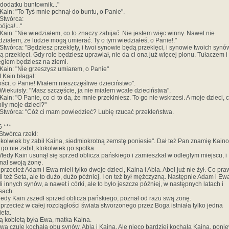
 dodatku buntownik..."
 Kain: "To Tyś mnie pchnął do buntu, o Panie".
 Stwórca:
ójca!..."
 Kain: "Nie wiedziałem, co to znaczy zabijać. Nie jestem więc winny. Nawet nie
działem, że ludzie mogą umierać. Ty o tym wiedziałeś, o Panie!."
 Stwórca: "Będziesz przeklęty, i twoi synowie będą przeklęci, i synowie twoich synó
ą przeklęci. Gdy role będziesz uprawiał, nie da ci ona już więcej plonu. Tułaczem i
egiem będziesz na ziemi.
 Kain: "Nie grzeszysz umiarem, o Panie"
I Kain błagał:
tości, o Panie! Miałem nieszczęśliwe dzieciństwo".
 Wiekuisty: "Masz szczęście, ja nie miałem wcale dzieciństwa".
Kain: "O Panie, co ci to da, że mnie przeklniesz. To go nie wskrzesi. A moje dzieci, c
biły moje dzieci?"
 Stwórca: "Cóż ci mam powiedzieć? Lubię rzucać przekleństwa.
6 ***
 Stwórca rzekł:
okolwiek by zabił Kaina, siedmiokrotną zemstę poniesie". Dał też Pan znamię Kaino
 go nie zabił, ktokolwiek go spotka.
Wtedy Kain usunął się sprzed oblicza pańskiego i zamieszkał w odległym miejscu, i
nał swoją żonę.
A przecież Adam i Ewa mieli tylko dwoje dzieci, Kaina i Abla. Abel już nie żył. Co pra
li też Seta, ale to dużo, dużo później. I on też był mężczyzną. Następnie Adam i Ew
li innych synów, a nawet i córki, ale to było jeszcze później, w następnych latach i
sach.
kiedy Kain zszedł sprzed oblicza pańskiego, poznał od razu swą żonę.
A przecież w całej rozciągłości świata stworzonego przez Boga istniała tylko jedna
ieta.
Tą kobietą była Ewa, matka Kaina.
Ewa czule kochała obu synów, Abla i Kaina. Ale nieco bardziej kochała Kaina, poni