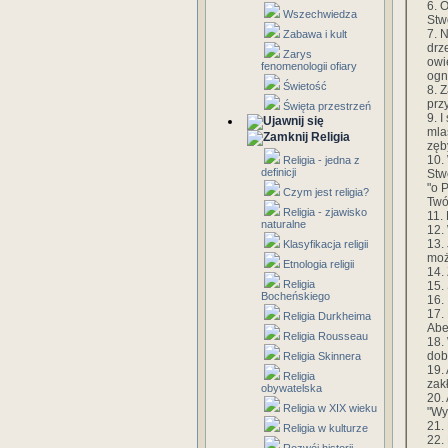
6. O
Wszechwiedza
Stwó
7. 
Zabawa i kult
drz
Zarys
owi
fenomenologii ofiary
ogn
Świetość
8. 
prz
Święta przestrzeń
9. 
mla
Religia
zęb
10.
Religia - jedna z
definicji
Stw
"o 
Czym jest religia?
Twó
Religia - zjawisko
11.
naturalne
12.
13.
Klasyfikacja religii
moż
Etnologia religii
14. 
Religia
15.
Bocheńskiego
16. 
17.
Religia Durkheima
Abel
Religia Rousseau
18.
dob
Religia Skinnera
19.
Religia
zak
obywatelska
20.
Religia w XIX wieku
"Wyd
21.
Religia w kulturze
22.