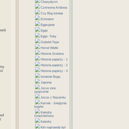
Chasydyzm
Czerwona Królowa
Czy Bóg istnieje
Echnaton
Egipcjanie
wili
Egipt
Egipt -Teby
Gobekli Tepe
Herod Wielki
Historia Szatana
Historia papieży - 1
Historia papieży - 2
śmy
oś
Historia papieży - 3
Istnienie Boga
Japonia
Jezus inne
spojrzenie
Jezus z Nazaretu
Karnak - świątynia
bogów
Katedra
ład
Gnieźnieńska
z
Katedry
Kim naprawdę był