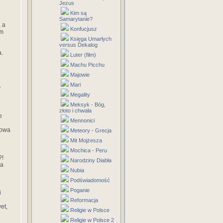
Jezus
Kim są
Samarytanie?
, a
Konfucjusz
ym
Księga Umarłych
versus Dekalog
a.
Luter (film)
Machu Picchu
Majowie
Mari
y
Megality
Meksyk - Bóg,
złoto i chwała
e
Mennonici
howa
Meteory - Grecja
Mit Mojżesza
Mochica - Peru
?!
Narodziny Diabła
ca
Nubia
Podświadomość
Poganie
i
Reformacja
et,
Religie w Polsce
Religie w Polsce 2