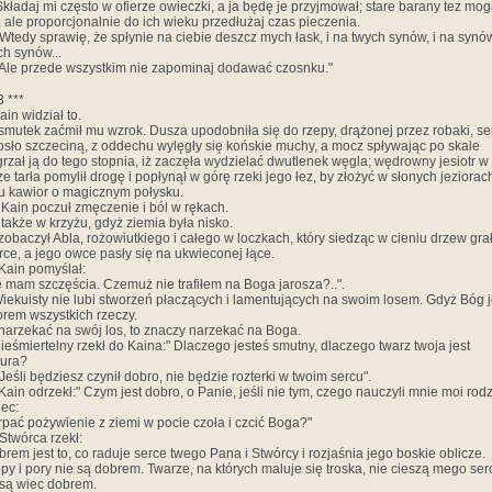
 Składaj mi często w ofierze owieczki, a ja będę je przyjmował; stare barany tez mo
, ale proporcjonalnie do ich wieku przedłużaj czas pieczenia.
 Wtedy sprawię, że spłynie na ciebie deszcz mych łask, i na twych synów, i na synó
ch synów...
 Ale przede wszystkim nie zapominaj dodawać czosnku."
3 ***
ain widział to.
I smutek zaćmił mu wzrok. Dusza upodobniła się do rzepy, drążonej przez robaki, se
osło szczeciną, z oddechu wylęgły się końskie muchy, a mocz spływając po skale
grzał ją do tego stopnia, iż zaczęła wydzielać dwutlenek węgla; wędrowny jesiotr w
ze tarła pomylił drogę i popłynął w górę rzeki jego łez, by złożyć w słonych jeziorac
u kawior o magicznym połysku.
A Kain poczuł zmęczenie i ból w rękach.
A także w krzyżu, gdyż ziemia była nisko.
I zobaczył Abla, rożowiutkiego i całego w loczkach, który siedząc w cieniu drzew gra
arce, a jego owce pasły się na ukwieconej łące.
 Kain pomyślał:
e mam szczęścia. Czemuż nie trafiłem na Boga jarosza?..".
Wiekuisty nie lubi stworzeń płaczących i lamentujących na swoim losem. Gdyż Bóg j
orem wszystkich rzeczy.
I narzekać na swój los, to znaczy narzekać na Boga.
Nieśmiertelny rzekł do Kaina:" Dlaczego jesteś smutny, dlaczego twarz twoja jest
ura?
 Jeśli będziesz czynił dobro, nie będzie rozterki w twoim sercu".
 Kain odrzekł:" Czym jest dobro, o Panie, jeśli nie tym, czego nauczyli mnie moi rodz
iec:
rpać pożywienie z ziemi w pocie czoła i czcić Boga?"
 Stwórca rzekł:
brem jest to, co raduje serce twego Pana i Stwórcy i rozjaśnia jego boskie oblicze.
py i pory nie są dobrem. Twarze, na których maluje się troska, nie cieszą mego ser
 są wiec dobrem.