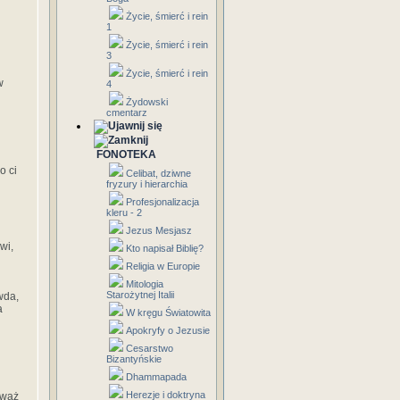
Życie, śmierć i rein
1
Życie, śmierć i rein
3
Życie, śmierć i rein
w
4
Żydowski
cmentarz
FONOTEKA
o ci
Celibat, dziwne
fryzury i hierarchia
Profesjonalizacja
kleru - 2
Jezus Mesjasz
wi,
Kto napisał Biblię?
Religia w Europie
Mitologia
Starożytnej Italii
wda,
a
W kręgu Światowita
Apokryfy o Jezusie
Cesarstwo
Bizantyńskie
Dhammapada
Herezje i doktryna
eważ