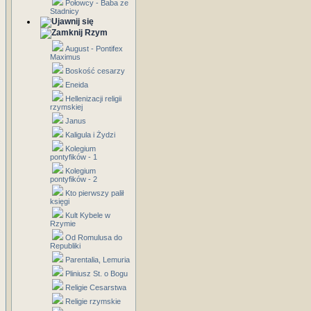
Połowcy - Baba ze
Stadnicy
Rzym
August - Pontifex
Maximus
Boskość cesarzy
Eneida
Hellenizacji religii
rzymskiej
Janus
Kaligula i Żydzi
Kolegium
pontyfików - 1
Kolegium
pontyfików - 2
Kto pierwszy palił
księgi
Kult Kybele w
Rzymie
Od Romulusa do
Republiki
Parentalia, Lemuria
Pliniusz St. o Bogu
Religie Cesarstwa
Religie rzymskie