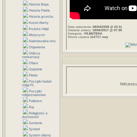
Historia Boga
Historia Piekła
Historia grzechu
Kozioł ofiarny
Data utworzenia:
08/04/2008 @ 23:11
Krytyka religii
Ostatnie zmiany:
18/06/2017 @ 07:39
Kategoria :
FILMOTEKA
Mistycyzm
Strona czytana
112717 razy
Nadnaturalna moc
Objawienia
Oblicza
reinkarnacji
Ofiara
Opętanie
Piekło
Początki badań
Nikt jeszc
religii PL
Początki
religioznawstwa
Politeizm
Raj
Religijność a
duchowość
Sumienie
Symbol
System ofiarny