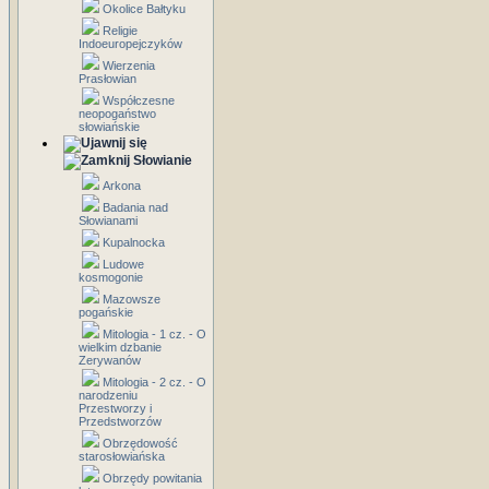
Okolice Bałtyku
Religie
Indoeuropejczyków
Wierzenia
Prasłowian
Współczesne
neopogaństwo
słowiańskie
Słowianie
Arkona
Badania nad
Słowianami
Kupalnocka
Ludowe
kosmogonie
Mazowsze
pogańskie
Mitologia - 1 cz. - O
wielkim dzbanie
Zerywanów
Mitologia - 2 cz. - O
narodzeniu
Przestworzy i
Przedstworzów
Obrzędowość
starosłowiańska
Obrzędy powitania