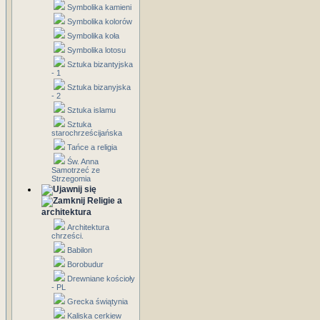
Symbolika kamieni
Symbolika kolorów
Symbolika koła
Symbolika lotosu
Sztuka bizantyjska
- 1
Sztuka bizanyjska
- 2
Sztuka islamu
Sztuka
starochrześcijańska
Tańce a religia
Św. Anna
Samotrzeć ze
Strzegomia
Religie a
architektura
Architektura
chrześci.
Babilon
Borobudur
Drewniane kościoły
- PL
Grecka świątynia
Kaliska cerkiew