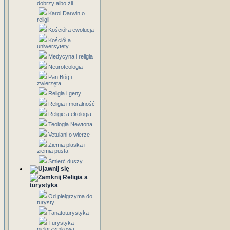
dobrzy albo źli
Karol Darwin o
religii
Kościół a ewolucja
Kościół a
uniwersytety
Medycyna i religia
Neuroteologia
Pan Bóg i
zwierzęta
Religia i geny
Religia i moralność
Religie a ekologia
Teologia Newtona
Vetulani o wierze
Ziemia płaska i
ziemia pusta
Śmierć duszy
Religia a
turystyka
Od pielgrzyma do
turysty
Tanatoturystyka
Turystyka
pielgrzymkowa -