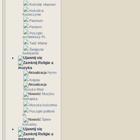
Kościoły słupowe
Kościół w
Kosieczynie
Paestum
Panteon
Początki
architektury PL
Tadż Mahal
Świątynie
buddyjskie
Religie a
muzyka
Hymn
Kolęda
Muzyka Wed
Muzyka
hebrajska
Muzyka kościelna
Początki polifonii
PL
Śpiew
kościelny
Religie a
meteoryt