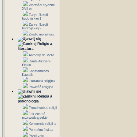
Wartości etyczne
XVII w.
Zarys filozofii
buddyjskiej 1
Zarys filozofii
buddyjskiej 2
Źródło moralności
Religie a
literatura
Anthony de Mello
Dante Alighieri -
Piekło
Konstandinos
Kawafis
Literatura religijna
Powieść religijna
Religia a
psychologia
Freud wobec religii
Jak zostać
przywódcą sekty
Konwersja religijna
Po końcu świata
Przeżycie