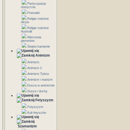
Partycypacja
mistyczna
Pramatki
Religie rodzime
Afryki
Religie rodzime
Australii
Wierzenia
pierwotne
Święte kamienie
Animizm
Animizm
Animizm 2
Animizm Tylora
Animizm i manizm
Dusza w animizmie
Dusze i duchy
Fetyszyzm
Fetyszyzm
Kult fetyszów
Szamanizm