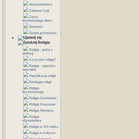
Wszechwiedza
Zabawa i kult
Zarys
fenomenologii ofiary
Świetość
Święta przestrzeń
Religia
Religia - jedna z
definicji
Czym jest religia?
Religia - zjawisko
naturalne
Klasyfikacja religii
Etnologia religii
Religia
Bocheńskiego
Religia Durkheima
Religia Rousseau
Religia Skinnera
Religia
obywatelska
Religia w XIX wieku
Religia w kulturze