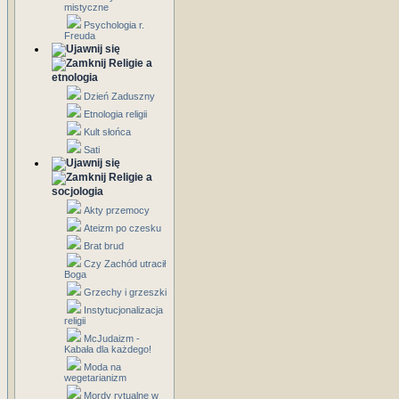
mistyczne
Psychologia r.
Freuda
Religie a
etnologia
Dzień Zaduszny
Etnologia religii
Kult słońca
Sati
Religie a
socjologia
Akty przemocy
Ateizm po czesku
Brat brud
Czy Zachód utracił
Boga
Grzechy i grzeszki
Instytucjonalizacja
religii
McJudaizm -
Kabała dla każdego!
Moda na
wegetarianizm
Mordy rytualne w