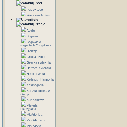
Goci
Polscy Goci
Wierzenia Gotów
Grecja
Apollo
Bogowie
Bogowie w
tragediach Eurypidesa
Dionizje
Grecja i Egipt
Grecka świątynia
Hermes Kylleński
Hestia i Westa
Kadmos i Harmonia
Kosmogonia
Kult Asklepiosa w
Grecji
Kult Kabirów
Misteria
Eleuzyjskie
Mit Adonisa
Mit Orfeusza
Mit Syzyfa