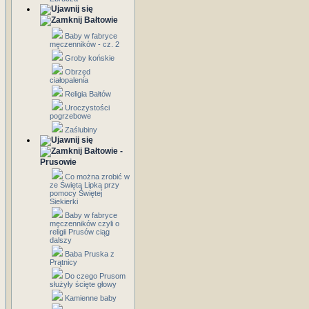
Bałtowie
Baby w fabryce
męczenników - cz. 2
Groby końskie
Obrzęd
ciałopalenia
Religia Bałtów
Uroczystości
pogrzebowe
Zaślubiny
Bałtowie -
Prusowie
Co można zrobić w
ze Świętą Lipką przy
pomocy Świętej
Siekierki
Baby w fabryce
męczenników czyli o
religii Prusów ciąg
dalszy
Baba Pruska z
Prątnicy
Do czego Prusom
służyły ścięte głowy
Kamienne baby