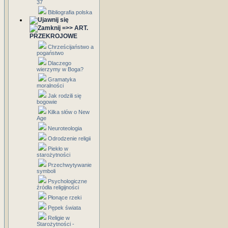
37
Bibliografia polska
=>> ART.
PRZEKROJOWE
Chrześcijaństwo a
pogaństwo
Dlaczego
wierzymy w Boga?
Gramatyka
moralności
Jak rodzili się
bogowie
Kilka słów o New
Age
Neuroteologia
Odrodzenie religii
Piekło w
starożytności
Przechwytywanie
symboli
Psychologiczne
źródła religijności
Płonące rzeki
Pępek świata
Religie w
Starożytności -