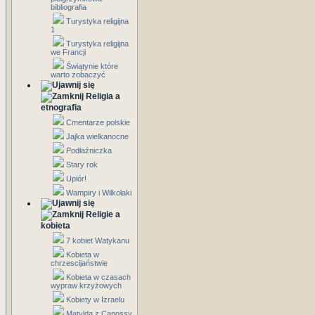
bibliografia
Turystyka religijna
1
Turystyka religijna
we Francji
Świątynie które
warto zobaczyć
Religia a
etnografia
Cmentarze polskie
Jajka wielkanocne
Podłaźniczka
Stary rok
Upiór!
Wampiry i Wilkołaki
Religie a
kobieta
7 kobiet Watykanu
Kobieta w
chrzescijaństwie
Kobieta w czasach
wypraw krzyżowych
Kobiety w Izraelu
Matylda z Canossy