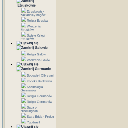
Etruskowie
Etruskowie -
zakładnicy bogów
Religia Etruska
Wierzenia
Etrusków
Święte Księgi
Etrusków
Galowie
Religia Galów
Wierzenia Galów
Germanie
Bogowie i Olbrzymi
Kodeks Królewski
Kosmologia
Germanów
Religia Germanów
Religie Germanów
Saga o
Nibelungach
Stara Edda - Prolog
Yggdrasil