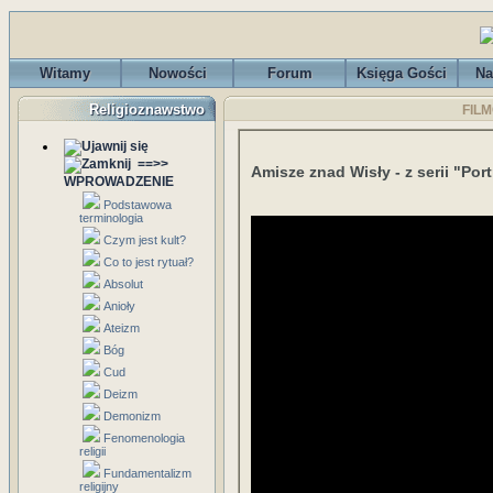
Witamy
Nowości
Forum
Księga Gości
Na
Religioznawstwo
FILM
==>>
Amisze znad Wisły - z serii "Port
WPROWADZENIE
Podstawowa
terminologia
Czym jest kult?
Co to jest rytuał?
Absolut
Anioły
Ateizm
Bóg
Cud
Deizm
Demonizm
Fenomenologia
religii
Fundamentalizm
religijny