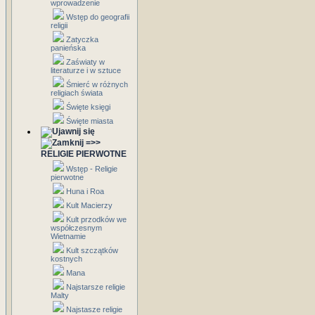
wprowadzenie
Wstęp do geografii
religii
Zatyczka
panieńska
Zaświaty w
literaturze i w sztuce
Śmierć w różnych
religiach świata
Święte księgi
Święte miasta
=>>
RELIGIE PIERWOTNE
Wstęp - Religie
pierwotne
Huna i Roa
Kult Macierzy
Kult przodków we
współczesnym
Wietnamie
Kult szczątków
kostnych
Mana
Najstarsze religie
Malty
Najstasze religie