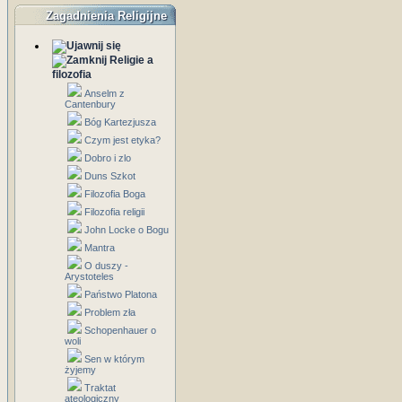
Zagadnienia Religijne
Religie a
filozofia
Anselm z
Cantenbury
Bóg Kartezjusza
Czym jest etyka?
Dobro i zlo
Duns Szkot
Filozofia Boga
Filozofia religii
John Locke o Bogu
Mantra
O duszy -
Arystoteles
Państwo Platona
Problem zła
Schopenhauer o
woli
Sen w którym
żyjemy
Traktat
ateologiczny