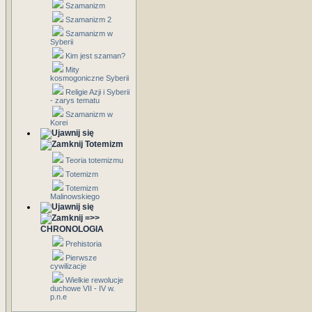
Szamanizm
Szamanizm 2
Szamanizm w
Syberii
Kim jest szaman?
Mity
kosmogoniczne Syberii
Religie Azji i Syberii
- zarys tematu
Szamanizm w
Korei
Totemizm
Teoria totemizmu
Totemizm
Totemizm
Malinowskiego
=>>
CHRONOLOGIA
Prehistoria
Pierwsze
cywilizacje
Wielkie rewolucje
duchowe VII - IV w.
p.n.e