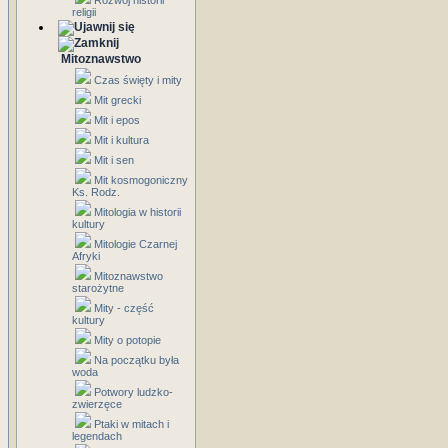
Rozwój historii
religii
Mitoznawstwo
Czas święty i mity
Mit grecki
Mit i epos
Mit i kultura
Mit i sen
Mit kosmogoniczny
Ks. Rodz.
Mitologia w historii
kultury
Mitologie Czarnej
Afryki
Mitoznawstwo
starożytne
Mity - część
kultury
Mity o potopie
Na początku była
woda
Potwory ludzko-
zwierzęce
Ptaki w mitach i
legendach