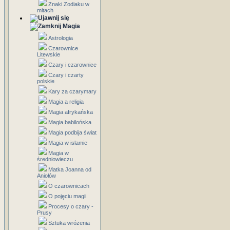
Znaki Zodiaku w
mitach
Magia
Astrologia
Czarownice
Litewskie
Czary i czarownice
Czary i czarty
polskie
Kary za czarymary
Magia a religia
Magia afrykańska
Magia babilońska
Magia podbija świat
Magia w islamie
Magia w
średniowieczu
Matka Joanna od
Aniołów
O czarownicach
O pojęciu magii
Procesy o czary -
Prusy
Sztuka wróżenia