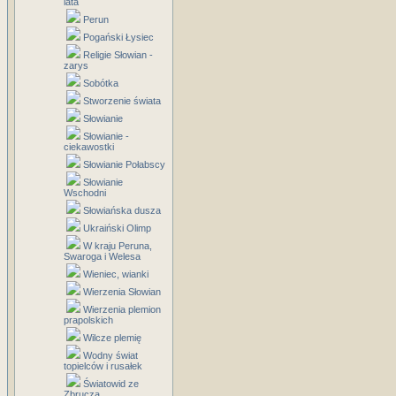
lata
Perun
Pogański Łysiec
Religie Słowian -
zarys
Sobótka
Stworzenie świata
Słowianie
Słowianie -
ciekawostki
Słowianie Połabscy
Słowianie
Wschodni
Słowiańska dusza
Ukraiński Olimp
W kraju Peruna,
Swaroga i Welesa
Wieniec, wianki
Wierzenia Słowian
Wierzenia plemion
prapolskich
Wilcze plemię
Wodny świat
topielców i rusałek
Światowid ze
Zbrucza