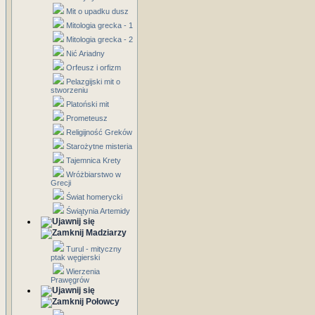
Mit o upadku dusz
Mitologia grecka - 1
Mitologia grecka - 2
Nić Ariadny
Orfeusz i orfizm
Pelazgijski mit o
stworzeniu
Platoński mit
Prometeusz
Religijność Greków
Starożytne misteria
Tajemnica Krety
Wróżbiarstwo w
Grecji
Świat homerycki
Świątynia Artemidy
Madziarzy
Turul - mityczny
ptak węgierski
Wierzenia
Prawęgrów
Połowcy