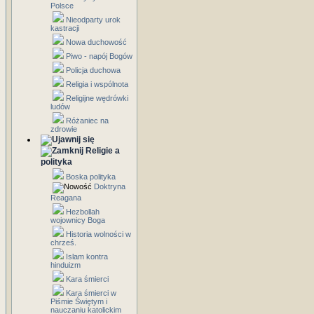
Polsce
Nieodparty urok
kastracji
Nowa duchowość
Piwo - napój Bogów
Policja duchowa
Religia i wspólnota
Religijne wędrówki
ludów
Różaniec na
zdrowie
Religie a
polityka
Boska polityka
Doktryna
Reagana
Hezbollah
wojownicy Boga
Historia wolności w
chrześ.
Islam kontra
hinduizm
Kara śmierci
Kara śmierci w
Piśmie Świętym i
nauczaniu katolickim