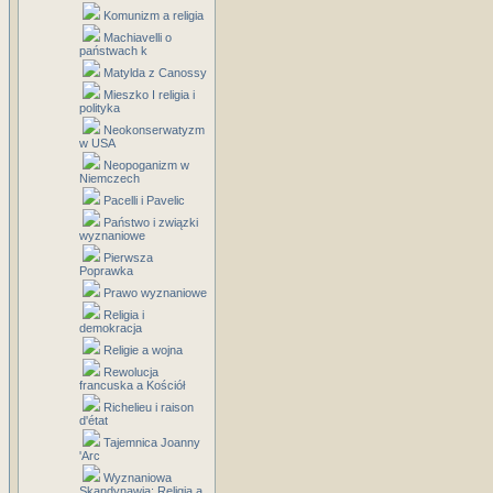
Komunizm a religia
Machiavelli o
państwach k
Matylda z Canossy
Mieszko I religia i
polityka
Neokonserwatyzm
w USA
Neopoganizm w
Niemczech
Pacelli i Pavelic
Państwo i związki
wyznaniowe
Pierwsza
Poprawka
Prawo wyznaniowe
Religia i
demokracja
Religie a wojna
Rewolucja
francuska a Kościół
Richelieu i raison
d'état
Tajemnica Joanny
'Arc
Wyznaniowa
Skandynawia: Religia a