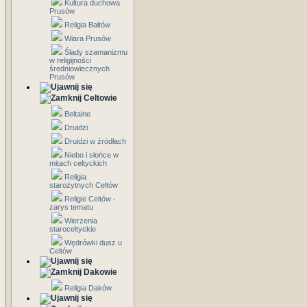
Kultura duchowa
Prusów
Religia Bałtów
Wiara Prusów
Ślady szamanizmu
w religijności
średniowiecznych
Prusów
Celtowie
Beltaine
Druidzi
Druidzi w źródłach
Niebo i słońce w
mitach celtyckich
Religia
starożytnych Celtów
Religie Celtów -
zarys tematu
Wierzenia
staroceltyckie
Wędrówki dusz u
Celtów
Dakowie
Religia Daków