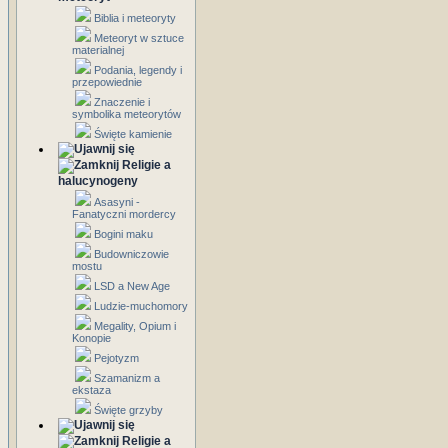
Biblia i meteoryty
Meteoryt w sztuce
materialnej
Podania, legendy i
przepowiednie
Znaczenie i
symbolika meteorytów
Święte kamienie
Religie a
halucynogeny
Asasyni -
Fanatyczni mordercy
Bogini maku
Budowniczowie
mostu
LSD a New Age
Ludzie-muchomory
Megality, Opium i
Konopie
Pejotyzm
Szamanizm a
ekstaza
Święte grzyby
Religie a