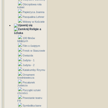
Obrzędowa rola
kobiet
Papieżyca Joanna
Pasqualina Lehner
Wdowy w Kościele
Religie a
sztuka
100 filmów
biblijnych
Film o świętym
Fresk w Staszowie
Gwiazda
Judyta - 1
Judyta - 2
Katakumby Rzymu
Ornament
średniowiecza
Pocałunek
Judasza
Początki sztuki
chrześci.
Powstanie teatru
FR
Symbolika barw