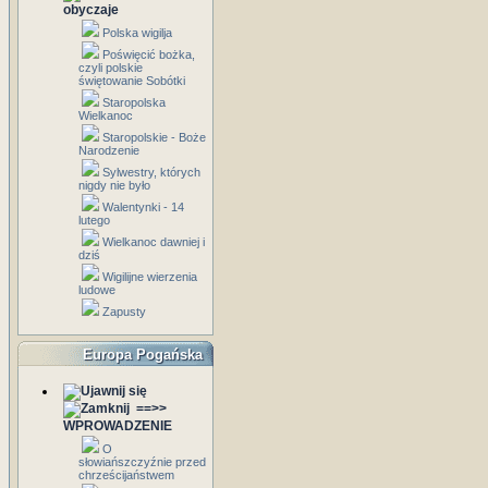
obyczaje
Polska wigilja
Poświęcić bożka,
czyli polskie
świętowanie Sobótki
Staropolska
Wielkanoc
Staropolskie - Boże
Narodzenie
Sylwestry, których
nigdy nie było
Walentynki - 14
lutego
Wielkanoc dawniej i
dziś
Wigilijne wierzenia
ludowe
Zapusty
Europa Pogańska
==>>
WPROWADZENIE
O
słowiańszczyźnie przed
chrześcijaństwem