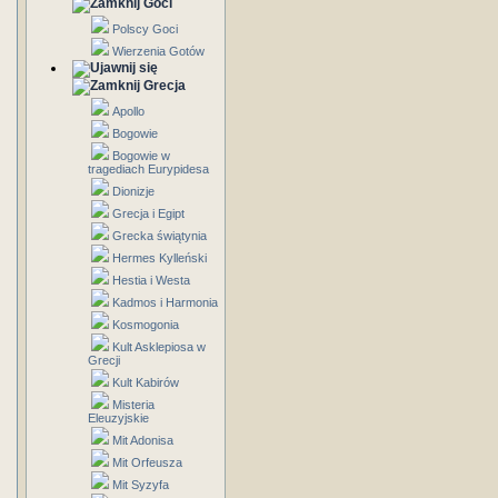
Goci
Polscy Goci
Wierzenia Gotów
Grecja
Apollo
Bogowie
Bogowie w
tragediach Eurypidesa
Dionizje
Grecja i Egipt
Grecka świątynia
Hermes Kylleński
Hestia i Westa
Kadmos i Harmonia
Kosmogonia
Kult Asklepiosa w
Grecji
Kult Kabirów
Misteria
Eleuzyjskie
Mit Adonisa
Mit Orfeusza
Mit Syzyfa