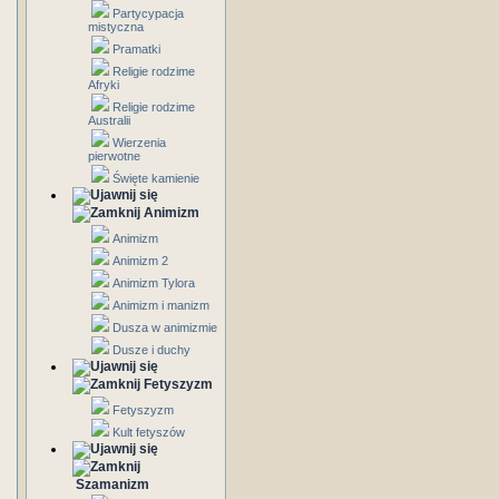
Partycypacja
mistyczna
Pramatki
Religie rodzime
Afryki
Religie rodzime
Australii
Wierzenia
pierwotne
Święte kamienie
Animizm
Animizm
Animizm 2
Animizm Tylora
Animizm i manizm
Dusza w animizmie
Dusze i duchy
Fetyszyzm
Fetyszyzm
Kult fetyszów
Szamanizm