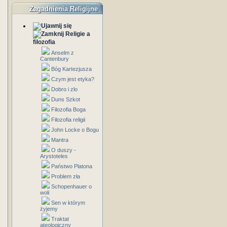
Zagadnienia Religijne
Religie a
filozofia
Anselm z
Cantenbury
Bóg Kartezjusza
Czym jest etyka?
Dobro i zlo
Duns Szkot
Filozofia Boga
Filozofia religii
John Locke o Bogu
Mantra
O duszy -
Arystoteles
Państwo Platona
Problem zła
Schopenhauer o
woli
Sen w którym
żyjemy
Traktat
ateologiczny