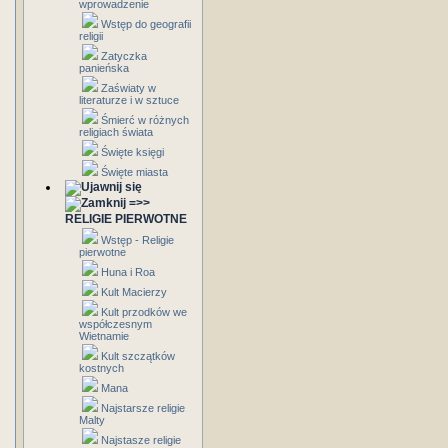
wprowadzenie
Wstęp do geografii
religii
Zatyczka
panieńska
Zaświaty w
literaturze i w sztuce
Śmierć w różnych
religiach świata
Święte księgi
Święte miasta
=>>
RELIGIE PIERWOTNE
Wstęp - Religie
pierwotne
Huna i Roa
Kult Macierzy
Kult przodków we
współczesnym
Wietnamie
Kult szczątków
kostnych
Mana
Najstarsze religie
Malty
Najstasze religie