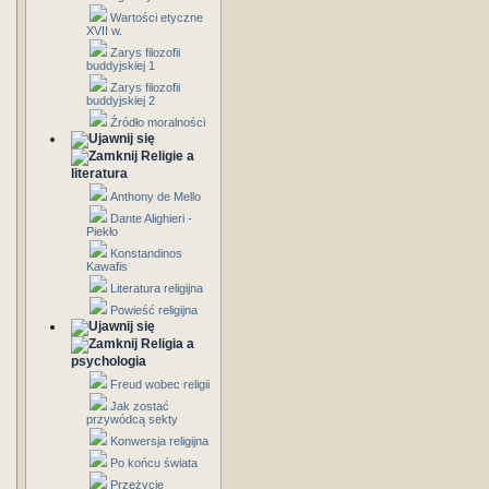
Wartości etyczne
XVII w.
Zarys filozofii
buddyjskiej 1
Zarys filozofii
buddyjskiej 2
Źródło moralności
Religie a
literatura
Anthony de Mello
Dante Alighieri -
Piekło
Konstandinos
Kawafis
Literatura religijna
Powieść religijna
Religia a
psychologia
Freud wobec religii
Jak zostać
przywódcą sekty
Konwersja religijna
Po końcu świata
Przeżycie