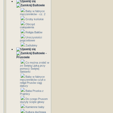
Bałtowie
Baby w fabryce
męczenników - cz. 2
Groby końskie
Obrzęd
ciałopalenia
Religia Bałtów
Uroczystości
pogrzebowe
Zaślubiny
Bałtowie -
Prusowie
Co można zrobić w
ze Świętą Lipką przy
pomocy Świętej
Siekierki
Baby w fabryce
męczenników czyli o
religii Prusów ciąg
dalszy
Baba Pruska z
Prątnicy
Do czego Prusom
służyły ścięte głowy
Kamienne baby
Kultura duchowa