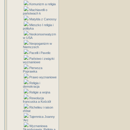
Komunizm a religia
Machiavelli o
państwach k
Matylda z Canossy
Mieszko I religia i
polityka
Neokonserwatyzm
w USA
Neopoganizm w
Niemczech
Pacelli i Pavelic
Państwo i związki
wyznaniowe
Pierwsza
Poprawka
Prawo wyznaniowe
Religia i
demokracja
Religie a wojna
Rewolucja
francuska a Kościół
Richelieu i raison
d'état
Tajemnica Joanny
'Arc
Wyznaniowa
Skandynawia: Religia a