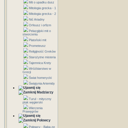
Mit o upadku dusz
Mitologia grecka - 1
Mitologia grecka - 2
Nić Ariadny
Orfeusz i orfizm
Pelazgijski mit o
stworzeniu
Platoński mit
Prometeusz
Religijność Greków
Starożytne misteria
Tajemnica Krety
Wróżbiarstwo w
Grecji
Świat homerycki
Świątynia Artemidy
Madziarzy
Turul - mityczny
ptak węgierski
Wierzenia
Prawęgrów
Połowcy
Połowcy - Baba ze