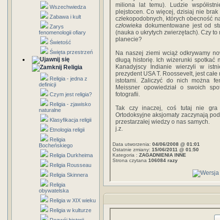
miliona lat temu). Ludzie współistni
Wszechwiedza
plejstocen. Co więcej, dzisiaj nie bra
Zabawa i kult
człekopodobnych, których obecność na
człowieka
dokumentowane jest od stu
Zarys
(nauka o ukrytych zwierzętach). Czy to
fenomenologii ofiary
planecie?
Świetość
Święta przestrzeń
Na naszej ziemi wciąż odkrywamy now
długą historię. Ich wizerunki spotkać
Kanadyjscy Indianie wierzyli w istn
Religia
prezydent USA T. Roossevelt, jest całe
Religia - jedna z
istotami. Zaliczyć do nich można fen
definicji
Meissner opowiedział o swoich spot
fotografii.
Czym jest religia?
Religia - zjawisko
Tak czy inaczej, coś tutaj nie gra
naturalne
Ortodoksyjne aksjomaty zaczynają pod
Klasyfikacja religii
przestarzałej wiedzy o nas samych.
j.z.
Etnologia religii
Religia
Data utworzenia:
04/06/2008 @ 01:01
Bocheńskiego
Ostatnie zmiany:
15/06/2011 @ 01:50
Religia Durkheima
Kategoria :
ZAGADNIENIA INNE
Strona czytana
106084 razy
Religia Rousseau
Religia Skinnera
Religia
obywatelska
Religia w XIX wieku
Religia w kulturze