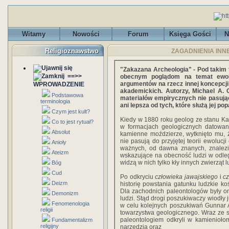
Witamy
Nowości
Forum
Księga Gości
N
Religioznawstwo
ZAGADNIENIA INNE -
"Zakazana Archeologia" - Pod takim 
==>>
obecnym poglądom na temat ewolu
argumentów na rzecz innej koncepcji 
WPROWADZENIE
akademickich. Autorzy, Michael A. 
Podstawowa
materiałów empirycznych nie pasujący
terminologia
ani lepsza od tych, które służą jej pop
Czym jest kult?
Kiedy w 1880 roku geolog ze stanu Kali
Co to jest rytuał?
w formacjach geologicznych datowany
Absolut
kamienne moździerze, wytknięto mu, 
nie pasują do przyjętej teorii ewolucj
Anioły
ważnych, od dawna znanych, znalezis
Ateizm
wskazujące na obecność ludzi w odleg
widzą w nich tylko kły innych zwierząt lu
Bóg
Cud
Po odkryciu
człowieka jawajskiego
i
cz
Deizm
historię powstania gatunku ludzkie koś
Dla zachodnich paleontologów były 
Demonizm
ludzi. Stąd drogi poszukiwaczy wiodły 
Fenomenologia
w celu kolejnych poszukiwań Gunnar 
religii
towarzystwa geologicznego. Wraz ze 
paleontologiem odkryli w kamienioło
Fundamentalizm
religijny
narzędzia oraz