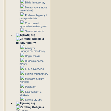
Biblia i meteoryty
Meteoryt w sztuce
materialnej
Podania, legendy i
przepowiednie
Znaczenie i
symbolika meteorytów
Święte kamienie
Religie a
halucynogeny
Asasyni -
Fanatyczni mordercy
Bogini maku
Budowniczowie
mostu
LSD a New Age
Ludzie-muchomory
Megality, Opium i
Konopie
Pejotyzm
Szamanizm a
ekstaza
Święte grzyby
Religie a