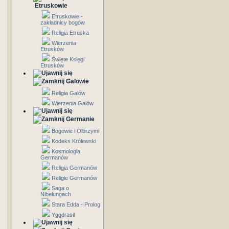
Etruskowie
Etruskowie -
zakładnicy bogów
Religia Etruska
Wierzenia
Etrusków
Święte Księgi
Etrusków
Galowie
Religia Galów
Wierzenia Galów
Germanie
Bogowie i Olbrzymi
Kodeks Królewski
Kosmologia
Germanów
Religia Germanów
Religie Germanów
Saga o
Nibelungach
Stara Edda - Prolog
Yggdrasil