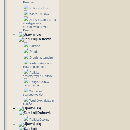
Prusów
Religia Bałtów
Wiara Prusów
Ślady szamanizmu
w religijności
średniowiecznych
Prusów
Celtowie
Beltaine
Druidzi
Druidzi w źródłach
Niebo i słońce w
mitach celtyckich
Religia
starożytnych Celtów
Religie Celtów -
zarys tematu
Wierzenia
staroceltyckie
Wędrówki dusz u
Celtów
Dakowie
Religia Daków