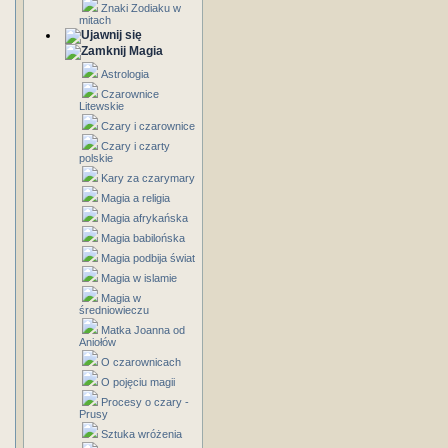
Znaki Zodiaku w
mitach
Magia
Astrologia
Czarownice
Litewskie
Czary i czarownice
Czary i czarty
polskie
Kary za czarymary
Magia a religia
Magia afrykańska
Magia babilońska
Magia podbija świat
Magia w islamie
Magia w
średniowieczu
Matka Joanna od
Aniołów
O czarownicach
O pojęciu magii
Procesy o czary -
Prusy
Sztuka wróżenia