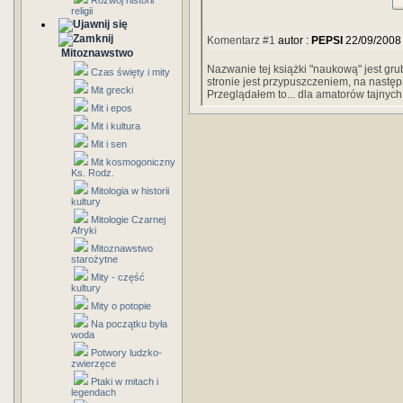
Rozwój historii
religii
Komentarz #1
autor :
PEPSI
22/09/2008
Mitoznawstwo
Nazwanie tej książki "naukową" jest gru
Czas święty i mity
stronie jest przypuszczeniem, na następ
Mit grecki
Przeglądałem to... dla amatorów tajnych 
Mit i epos
Mit i kultura
Mit i sen
Mit kosmogoniczny
Ks. Rodz.
Mitologia w historii
kultury
Mitologie Czarnej
Afryki
Mitoznawstwo
starożytne
Mity - część
kultury
Mity o potopie
Na początku była
woda
Potwory ludzko-
zwierzęce
Ptaki w mitach i
legendach