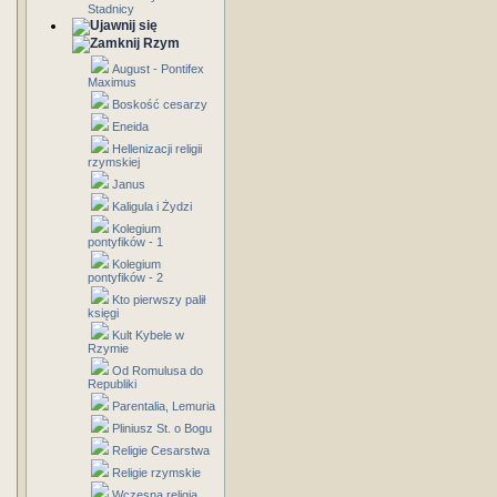
Stadnicy
Rzym
August - Pontifex
Maximus
Boskość cesarzy
Eneida
Hellenizacji religii
rzymskiej
Janus
Kaligula i Żydzi
Kolegium
pontyfików - 1
Kolegium
pontyfików - 2
Kto pierwszy palił
księgi
Kult Kybele w
Rzymie
Od Romulusa do
Republiki
Parentalia, Lemuria
Pliniusz St. o Bogu
Religie Cesarstwa
Religie rzymskie
Wczesna religia