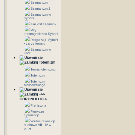
Szamanizm
Szamanizm 2
Szamanizm w
Syberii
Kim jest szaman?
Mity
kosmogoniczne Syberii
Religie Azji i Syberii
- zarys tematu
Szamanizm w
Korei
Totemizm
Teoria totemizmu
Totemizm
Totemizm
Malinowskiego
=>>
CHRONOLOGIA
Prehistoria
Pierwsze
cywilizacje
Wielkie rewolucje
duchowe VII - IV w.
p.n.e