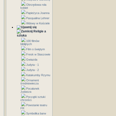
Obrzędowa rola
kobiet
Papieżyca Joanna
Pasqualina Lehner
Wdowy w Kościele
Religie a
sztuka
100 filmów
biblijnych
Film o świętym
Fresk w Staszowie
Gwiazda
Judyta - 1
Judyta - 2
Katakumby Rzymu
Ornament
średniowiecza
Pocałunek
Judasza
Początki sztuki
chrześci.
Powstanie teatru
FR
Symbolika barw