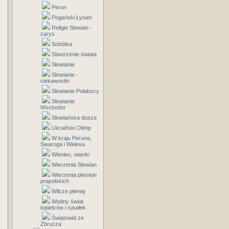
Perun
Pogański Łysiec
Religie Słowian -
zarys
Sobótka
Stworzenie świata
Słowianie
Słowianie -
ciekawostki
Słowianie Połabscy
Słowianie
Wschodni
Słowiańska dusza
Ukraiński Olimp
W kraju Peruna,
Swaroga i Welesa
Wieniec, wianki
Wierzenia Słowian
Wierzenia plemion
prapolskich
Wilcze plemię
Wodny świat
topielców i rusałek
Światowid ze
Zbrucza