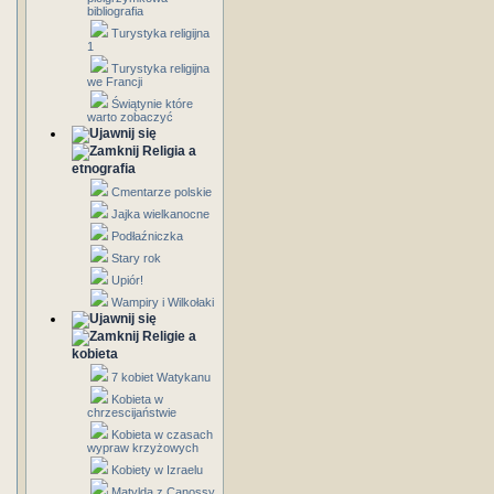
bibliografia
Turystyka religijna
1
Turystyka religijna
we Francji
Świątynie które
warto zobaczyć
Religia a
etnografia
Cmentarze polskie
Jajka wielkanocne
Podłaźniczka
Stary rok
Upiór!
Wampiry i Wilkołaki
Religie a
kobieta
7 kobiet Watykanu
Kobieta w
chrzescijaństwie
Kobieta w czasach
wypraw krzyżowych
Kobiety w Izraelu
Matylda z Canossy