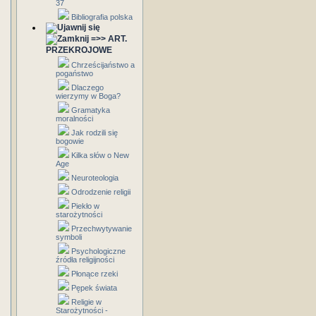
37
Bibliografia polska
=>> ART.
PRZEKROJOWE
Chrześcijaństwo a
pogaństwo
Dlaczego
wierzymy w Boga?
Gramatyka
moralności
Jak rodzili się
bogowie
Kilka słów o New
Age
Neuroteologia
Odrodzenie religii
Piekło w
starożytności
Przechwytywanie
symboli
Psychologiczne
źródła religijności
Płonące rzeki
Pępek świata
Religie w
Starożytności -