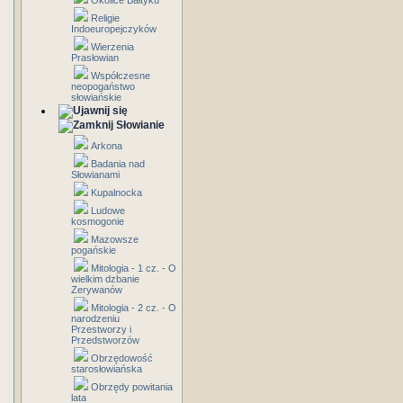
Okolice Bałtyku
Religie
Indoeuropejczyków
Wierzenia
Prasłowian
Współczesne
neopogaństwo
słowiańskie
Słowianie
Arkona
Badania nad
Słowianami
Kupalnocka
Ludowe
kosmogonie
Mazowsze
pogańskie
Mitologia - 1 cz. - O
wielkim dzbanie
Zerywanów
Mitologia - 2 cz. - O
narodzeniu
Przestworzy i
Przedstworzów
Obrzędowość
starosłowiańska
Obrzędy powitania
lata