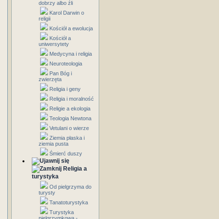
dobrzy albo źli
Karol Darwin o
religii
Kościół a ewolucja
Kościół a
uniwersytety
Medycyna i religia
Neuroteologia
Pan Bóg i
zwierzęta
Religia i geny
Religia i moralność
Religie a ekologia
Teologia Newtona
Vetulani o wierze
Ziemia płaska i
ziemia pusta
Śmierć duszy
Religia a
turystyka
Od pielgrzyma do
turysty
Tanatoturystyka
Turystyka
pielgrzymkowa -