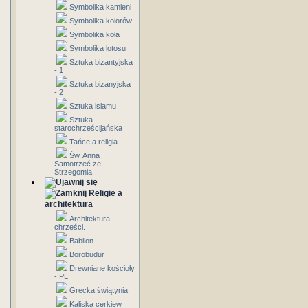
Symbolika kamieni
Symbolika kolorów
Symbolika koła
Symbolika lotosu
Sztuka bizantyjska
- 1
Sztuka bizanyjska
- 2
Sztuka islamu
Sztuka
starochrześcijańska
Tańce a religia
Św. Anna
Samotrzeć ze
Strzegomia
Religie a
architektura
Architektura
chrześci.
Babilon
Borobudur
Drewniane kościoły
- PL
Grecka świątynia
Kaliska cerkiew