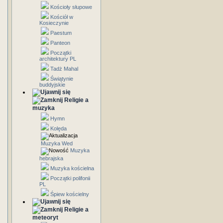
Kościoły słupowe
Kościół w
Kosieczynie
Paestum
Panteon
Początki
architektury PL
Tadż Mahal
Świątynie
buddyjskie
Religie a
muzyka
Hymn
Kolęda
Muzyka Wed
Muzyka
hebrajska
Muzyka kościelna
Początki polifonii
PL
Śpiew kościelny
Religie a
meteoryt