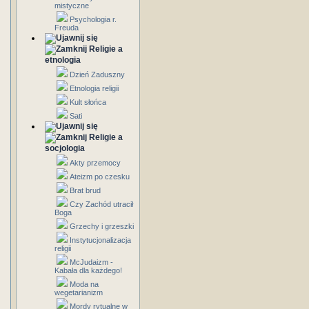
mistyczne
Psychologia r.
Freuda
Religie a
etnologia
Dzień Zaduszny
Etnologia religii
Kult słońca
Sati
Religie a
socjologia
Akty przemocy
Ateizm po czesku
Brat brud
Czy Zachód utracił
Boga
Grzechy i grzeszki
Instytucjonalizacja
religii
McJudaizm -
Kabała dla każdego!
Moda na
wegetarianizm
Mordy rytualne w