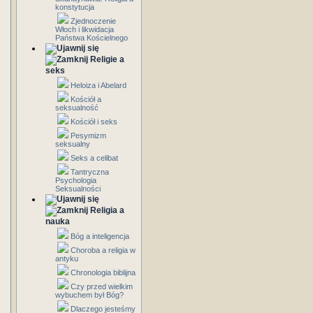
konstytucja
Zjednoczenie
Włoch i likwidacja
Państwa Kościelnego
Religie a
seks
Heloiza i Abelard
Kościół a
seksualność
Kościół i seks
Pesymizm
seksualny
Seks a celibat
Tantryczna
Psychologia
Seksualności
Religia a
nauka
Bóg a inteligencja
Choroba a religia w
antyku
Chronologia biblijna
Czy przed wielkim
wybuchem był Bóg?
Dlaczego jesteśmy