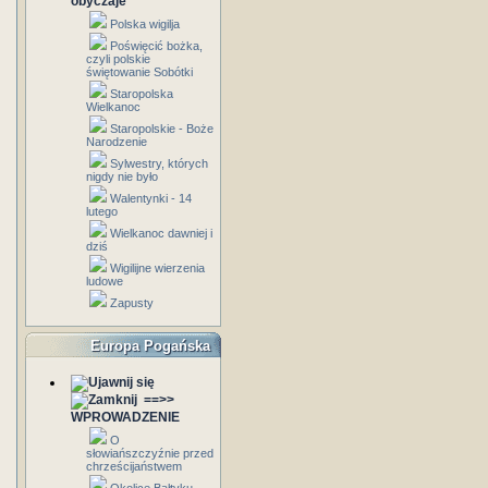
obyczaje
Polska wigilja
Poświęcić bożka,
czyli polskie
świętowanie Sobótki
Staropolska
Wielkanoc
Staropolskie - Boże
Narodzenie
Sylwestry, których
nigdy nie było
Walentynki - 14
lutego
Wielkanoc dawniej i
dziś
Wigilijne wierzenia
ludowe
Zapusty
Europa Pogańska
==>>
WPROWADZENIE
O
słowiańszczyźnie przed
chrześcijaństwem