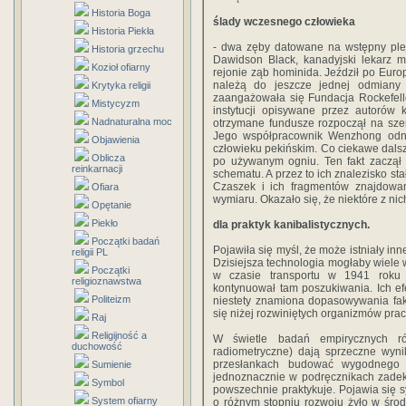
Historia Boga
ślady wczesnego człowieka
Historia Piekła
- dwa zęby datowane na wstępny plej
Historia grzechu
Dawidson Black, kanadyjski lekarz 
Kozioł ofiarny
rejonie ząb hominida. Jeździł po Europ
należą do jeszcze jednej odmiany
Krytyka religii
zaangażowała się Fundacja Rockefell
Mistycyzm
instytucji opisywane przez autorów 
Nadnaturalna moc
otrzymane fundusze rozpoczął na sze
Jego współpracownik Wenzhong odna
Objawienia
człowieku pekińskim. Co ciekawe dalsze
Oblicza
po używanym ogniu. Ten fakt zaczął
reinkarnacji
schematu. A przez to ich znalezisko st
Czaszek i ich fragmentów znajdowa
Ofiara
wymiaru. Okazało się, że niektóre z ni
Opętanie
Piekło
dla praktyk kanibalistycznych.
Początki badań
Pojawiła się myśl, że może istniały inne
religii PL
Dzisiejsza technologia mogłaby wiele w
Początki
w czasie transportu w 1941 roku 
religioznawstwa
kontynuował tam poszukiwania. Ich ef
Politeizm
niestety znamiona dopasowywania fak
się niżej rozwiniętych organizmów prac
Raj
Religijność a
W świetle badań empirycznych ró
duchowość
radiometryczne) dają sprzeczne wyni
przesłankach budować wygodnego d
Sumienie
jednoznacznie w podręcznikach zadek
Symbol
powszechnie praktykuje. Pojawia się s
System ofiarny
o różnym stopniu rozwoju żyło w środk