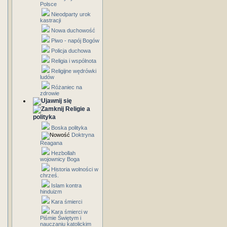
Polsce
Nieodparty urok
kastracji
Nowa duchowość
Piwo - napój Bogów
Policja duchowa
Religia i wspólnota
Religijne wędrówki
ludów
Różaniec na
zdrowie
Religie a
polityka
Boska polityka
Doktryna
Reagana
Hezbollah
wojownicy Boga
Historia wolności w
chrześ.
Islam kontra
hinduizm
Kara śmierci
Kara śmierci w
Piśmie Świętym i
nauczaniu katolickim