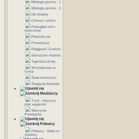
Mitologia grecka - 1
Mitologia grecka - 2
Nić Ariadny
Orfeusz i orfizm
Pelazgijski mit o
stworzeniu
Platoński mit
Prometeusz
Religijność Greków
Starożytne misteria
Tajemnica Krety
Wróżbiarstwo w
Grecji
Świat homerycki
Świątynia Artemidy
Madziarzy
Turul - mityczny
ptak węgierski
Wierzenia
Prawęgrów
Połowcy
Połowcy - Baba ze
Stadnicy