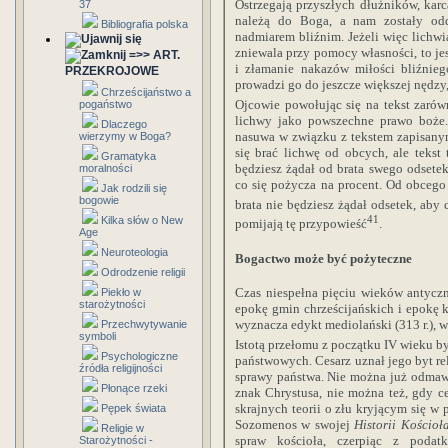
Ostrzegają przyszłych dłużników, karc
37
należą do Boga, a nam zostały od
Bibliografia polska
nadmiarem bliźnim. Jeżeli więc lichw
zniewala przy pomocy własności, to jes
=>> ART.
i złamanie nakazów miłości bliźnieg
PRZEKROJOWE
prowadzi go do jeszcze większej nędzy
Chrześcijaństwo a
Ojcowie powołując się na tekst zaró
pogaństwo
lichwy jako powszechne prawo boże.
Dlaczego
nasuwa w związku z tekstem zapisan
wierzymy w Boga?
się brać lichwę od obcych, ale tekst 
Gramatyka
będziesz żądał od brata swego odsetek
moralności
co się pożycza na procent. Od obcego [
Jak rodzili się
bogowie
brata nie będziesz żądał odsetek, aby
41
Kilka słów o New
pomijają tę przypowieść
.
Age
Neuroteologia
Bogactwo może być pożyteczne
Odrodzenie religii
Czas niespełna pięciu wieków antyczn
Piekło w
starożytności
epokę gmin chrześcijańskich i epokę 
wyznacza edykt mediolański (313 r.),
Przechwytywanie
symboli
Istotą przełomu z początku IV wieku b
Psychologiczne
państwowych. Cesarz uznał jego byt re
źródła religijności
sprawy państwa. Nie można już odmaw
Płonące rzeki
znak Chrystusa, nie można też, gdy ce
skrajnych teorii o złu kryjącym się w
Pępek świata
Sozomenos w swojej
Historii Kościoł
Religie w
spraw kościoła, czerpiąc z podat
Starożytności -