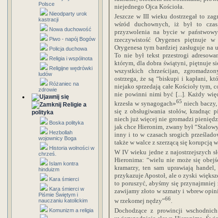
Polsce
niejednego Ojca Kościoła.
Nieodparty urok
Jeszcze w III wieku dostrzegał to zag
kastracji
wśród duchownych, iż był to czas
Nowa duchowość
przyzwolenia na bycie w państwowy
rzeczywistość Orygenes piętnuje 
Piwo - napój Bogów
Orygenesa tym bardziej zasługuje na u
Policja duchowa
To nie był tekst przestrogi adresow
Religia i wspólnota
którym, dla dobra świątyni, piętnuje 
Religijne wędrówki
wszystkich chrześcijan, zgromadzo
ludów
ostrzega, że są “biskupi i kapłani, k
Różaniec na
niejako sprzedają całe Kościoły tym, c
zdrowie
nie powinni nimi być [...]. Każdy więc
65
krzesła w synagogach»
niech baczy, 
Religie a
się z obsługiwania stołów, kradnąc 
polityka
niech już więcej nie gromadzi pieniędz
Boska polityka
jak chce Hieronim, zwany był “Stalow
Hezbollah
inny i to w czasach srogich prześlado
wojownicy Boga
także w walce z szerzącą się korupcją 
Historia wolności w
W IV wieku jedne z najostrzejszych s
chrześ.
Hieronima: “wielu nie może się obej
Islam kontra
kramarzy, ten sam uprawiają handel, 
hinduizm
przykazuje Apostoł, ale o zyski większe
Kara śmierci
to poruszyć, abyśmy się przynajmniej 
Kara śmierci w
zawijamy złoto w szmaty i wbrew opin
Piśmie Świętym i
66
w rzekomej nędzy”
.
nauczaniu katolickim
Dochodzące z prowincji wschodnich
Komunizm a religia