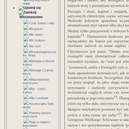
bogactwo i mienie, aby wzbogacić si
Rozwój historii
religii
których stoły z pieniędzmi wywrócił J
Pieniądz i złoto, kapitał i mająte
antycznych chrześcijan często używa
Mitoznawstwo
Niekiedy jedynym sposobem wyjaśn
Czas święty i mity
sformułowane zbyt wprost albo zbyt kat
Mit grecki
Weźmy tylko przypowieść o dobrym ba
Mit i epos
14
kapitału
. Tłumaczenie dosłowne pr
Mit i kultura
zachęcałoby do brania jak najwyższ
słuchamy zaleceń na temat zapłaty z
Mit i sen
Chrystusowa jest jasna: “Darmo otrz
Mit kosmogoniczny
Ks. Rodz.
ewangelii musi obowiązywać całkowi
Mitologia w historii
stwierdził wyraźnie, że “wart jest ro
kultury
“postanowił, ażeby z Ewangelii żyli ci
Mitologie Czarnej
Sami apostołowie doświadczyli, jak t
Afryki
konkretnym działaniu. Szczególnie dr
Mitoznawstwo
on jasny pogląd, że jako sługa ewa
starożytne
utrzymanie i niekiedy rzeczywiście
Mity - część
doświadczał ciągłych obaw, czy nawe
kultury
19
przeszkodą w jego nauczaniu
. Dlate
Mity o potopie
jeżeli się tylko dało, utrzymywać się z
Na początku była
woda
Skrajnie radykalnym powinno być także
Potwory ludzko-
21
noście z sobą trzosa ani torby”
. Ko
zwierzęce
Grzegorza Wielkiego. Schowane w saki
Ptaki w mitach i
ukryta i nie spożytkowana mądrość (
p
legendach