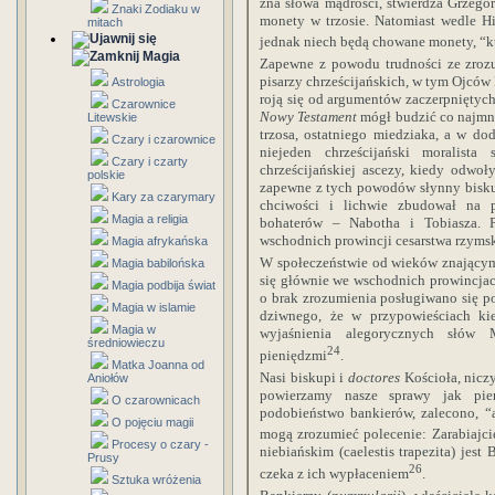
zna słowa mądrości, stwierdza Grzegor
Znaki Zodiaku w
monety w trzosie. Natomiast wedle Hi
mitach
jednak niech będą chowane monety, “kt
Magia
Zapewne z powodu trudności ze zroz
pisarzy chrześcijańskich, w tym Ojców 
Astrologia
roją się od argumentów zaczerpniętyc
Czarownice
Nowy Testament
mógł budzić co najmni
Litewskie
trzosa, ostatniego miedziaka, a w do
Czary i czarownice
niejeden chrześcijański moralista
Czary i czarty
chrześcijańskiej ascezy, kiedy odwoł
polskie
zapewne z tych powodów słynny bisku
Kary za czarymary
chciwości i lichwie zbudował na p
Magia a religia
bohaterów – Nabotha i Tobiasza. P
wschodnich prowincji cesarstwa rzyms
Magia afrykańska
W społeczeństwie od wieków znającym 
Magia babilońska
się głównie we wschodnich prowincjac
Magia podbija świat
o brak zrozumienia posługiwano się p
Magia w islamie
dziwnego, że w przypowieściach ki
Magia w
wyjaśnienia alegorycznych słów 
średniowieczu
24
pieniędzmi
.
Matka Joanna od
Nasi biskupi i
doctores
Kościoła, nicz
Aniołów
powierzamy nasze sprawy jak pie
O czarownicach
podobieństwo bankierów, zalecono, “a
O pojęciu magii
mogą zrozumieć polecenie: Zarabiajci
Procesy o czary -
niebiańskim (caelestis trapezita) jes
Prusy
26
czeka z ich wypłaceniem
.
Sztuka wróżenia