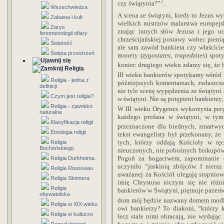
7
czy świątynia?”
.
Wszechwiedza
A scena ze świątyni, kiedy to Jezus wy
Zabawa i kult
wielkich mistrzów malarstwa europej
Zarys
znając innych słów Jezusa i jego u
fenomenologii ofiary
chrześcijańskiej postawy wobec pienią
Świetość
ale sam zawód bankiera czy właścici
Święta przestrzeń
monety (
zygostates
,
trapedzites
) spot
koniec drugiego wieku zdarzy się, że 
Religia
III wieku bankierów spotykamy wśród
Religia - jedna z
późniejszych komentarzach, zwłaszcza
definicji
nie tyle scenę wypędzenia ze świątyn
Czym jest religia?
w świątyni. Nie są potępieni bankierzy,
Religia - zjawisko
W III wieku Orygenes wykorzysta przy
naturalne
każdego profana w świątyni, w tym
Klasyfikacja religii
przeznaczone dla biednych, zmartwyc
Etnologia religii
tekst ewangelisty był przekonany, że
tych, którzy oddają Kościoły w rę
Religia
Bocheńskiego
nieuczonych, nie pobożnych biskupów 
Pogoń za bogactwem, zapominanie o
Religia Durkheima
uczyniło “jaskinią zbójców. I niera
Religia Rousseau
uważanej za Kościół ulegają stopniowo
Religia Skinnera
imię Chrystusa niczym się nie różni
Religia
bankierów w Świątyni, piętnuje pazern
obywatelska
dom mój będzie nazwany domem modl
Religia w XIX wieku
owi bankierzy? To diakoni, “którzy k
Religia w kulturze
lecz stale nimi obracają, nie wydając