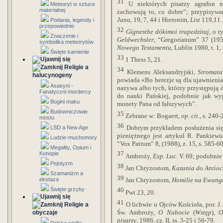
31
U niektórych pisarzy agrafon m
Meteoryt w sztuce
materialnej
zachowują to, co dobre”; przypisyw
Jana
, 19, 7, 44 i Hieronim,
List
119,11.
Podania, legendy i
przepowiednie
32
Gígnesthe dókimoi trapedzitaj
, o 
Znaczenie i
Geldwechsler
, “Gregorianum” 37 (1956
symbolika meteorytów
Nowego Testamentu
, Lublin 1980, t. 1,
Święte kamienie
33
1 Thess 5, 21.
Religie a
34
Klemens Aleksandryjski,
Stromat
halucynogeny
powiada «Bo herezje są dla ujawnien
Asasyni -
nazywa albo tych, którzy przystępują 
Fanatyczni mordercy
do nauki Pańskiej, podobnie jak wy
Bogini maku
monety Pana od fałszywych”.
Budowniczowie
35
Zebrane w: Bogaert,
op. cit
., s. 240-
mostu
36
Dobrym przykładem posłużenia się
LSD a New Age
pieniężnego jest artykuł R. Pankiewi
Ludzie-muchomory
“Vox Patrum” 8, (1988), z. 15, s. 585-6
Megality, Opium i
37
Konopie
Ambroży,
Exp. Luc.
V. 69; podobnie
Pejotyzm
38
Jan Chryzostom,
Kazania do Antio
Szamanizm a
39
ekstaza
Jan Chryzostom,
Homilie na Ewang
Święte grzyby
40
Pwt 23, 20.
41
O lichwie u Ojców Kościoła, por. J
Religie a
Św. Ambroży,
O Nabocie
(
Wstęp
),
O
obyczaje
pisarzy
, 1986, cz. II, ss. 5-25 i 56-79.