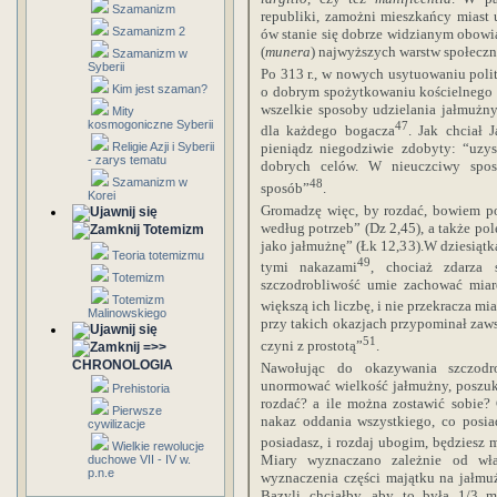
Szamanizm
republiki, zamożni mieszkańcy miast
Szamanizm 2
ów stanie się dobrze widzianym obow
(
munera
) najwyższych warstw społeczn
Szamanizm w
Syberii
Po 313 r., w nowych usytuowaniu poli
Kim jest szaman?
o dobrym spożytkowaniu kościelnego 
wszelkie sposoby udzielania jałmużny
Mity
kosmogoniczne Syberii
47
dla każdego bogacza
. Jak chciał 
Religie Azji i Syberii
pieniądz niegodziwie zdobyty: “uzy
- zarys tematu
dobrych celów. W nieuczciwy spos
Szamanizm w
48
sposób”
.
Korei
Gromadzę więc, by rozdać, bowiem po
według potrzeb” (Dz 2,45), a także pole
Totemizm
jako jałmużnę” (Łk 12,33).W dziesiątk
Teoria totemizmu
49
tymi nakazami
, chociaż zdarza 
Totemizm
szczodrobliwość umie zachować mia
Totemizm
większą ich liczbę, i nie przekracza m
Malinowskiego
przy takich okazjach przypominał zaws
51
czyni z prostotą”
.
=>>
CHRONOLOGIA
Nawołując do okazywania szczodro
unormować wielkość jałmużny, poszuku
Prehistoria
rozdać? a ile można zostawić sobie?
Pierwsze
nakaz oddania wszystkiego, co posiad
cywilizacje
posiadasz, i rozdaj ubogim, będziesz 
Wielkie rewolucje
Miary wyznaczano zależnie od wła
duchowe VII - IV w.
p.n.e
wyznaczenia części majątku na jałmuż
Bazyli chciałby, aby to była 1/3 m