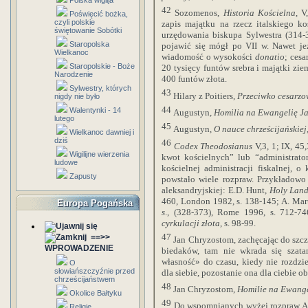
Polska wigilja
42
Sozomenos,
Historia Kościelna
, V
Poświęcić bożka,
czyli polskie
zapis majątku na rzecz italskiego 
świętowanie Sobótki
urzędowania biskupa Sylwestra (314-3
Staropolska
pojawić się mógł po VII w. Nawet je
Wielkanoc
wiadomość o wysokości
donatio
; cesa
Staropolskie - Boże
20 tysięcy funtów srebra i majątki zi
Narodzenie
400 funtów
złota.
Sylwestry, których
43
Hilary z Poitiers,
Przeciwko cesarzo
nigdy nie było
44
Walentynki - 14
Augustyn,
Homilia na Ewangelię J
lutego
45
Augustyn,
O nauce chrześcijańskiej
Wielkanoc dawniej i
dziś
46
Codex Theodosianus
V,3, 1; IX, 4
Wigilijne wierzenia
kwot kościelnych” lub “administrat
ludowe
kościelnej administracji fiskalnej, 
Zapusty
powstało wiele rozpraw. Przykładowo 
aleksandryjskiej: E.D. Hunt,
Holy Land
460, London 1982, s. 138-145; A. Mar
Europa Pogańska
s
., (328-373), Rome 1996, s. 712-74
cyrkulacji złota
, s. 98-99.
47
==>>
Jan Chryzostom, zachęcając do szcz
WPROWADZENIE
biedaków, tam nie wkrada się szata
własność» do czasu, kiedy nie rozdzie
O
słowiańszczyźnie przed
dla siebie, pozostanie ona dla ciebie ob
chrześcijaństwem
48
Jan Chryzostom,
Homilie na Ewang
Okolice Bałtyku
49
Do wspomnianych wyżej rozpraw A
Religie