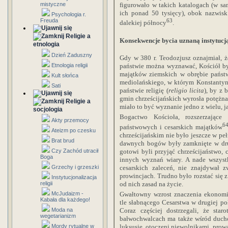
figurowało w takich katalogach (w s
mistyczne
ich ponad 50 tysięcy), obok nazwisk
Psychologia r.
63
Freuda
dalekiej północy
.
Religie a
Konsekwencje bycia uznaną instytucj
etnologia
Dzień Zaduszny
Gdy w 380 r. Teodozjusz oznajmiał, że 
Etnologia religii
państwie można wyznawać, Kościół był
majątków ziemskich w obrębie państw
Kult słońca
mediolańskiego, w którym Konstantyn 
Sati
państwie religię (
religio licita
), by z
gmin chrześcijańskich wyrosła potężna 
Religie a
miało to być wyznanie jedno z wielu, 
socjologia
Bogactwo Kościoła, rozszerzające
Akty przemocy
6
państwowych i cesarskich majątków
Ateizm po czesku
chrześcijańskim nie było jeszcze w pe
Brat brud
dawnych bogów były zamknięte w dru
gotowi byli przyjąć chrześcijaństwo, 
Czy Zachód utracił
Boga
innych wyznań wiary. A nade wszyst
cesarskich zaleceń, nie znajdywał 
Grzechy i grzeszki
prowincjach. Trudno było rozstać się z
Instytucjonalizacja
od nich zasad na życie.
religii
Gwałtowny wzrost znaczenia ekonomi
McJudaizm -
Kabała dla każdego!
tle słabnącego Cesarstwa w drugiej poł
Coraz częściej dostrzegali, że sta
Moda na
wegetarianizm
bałwochwalcach ma także wśród ducho
luksusie, otoczeni niewolnikami, prowa
Mordy rytualne w