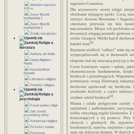
regionów Cesarstwa.
Wartości etyczne
XVII w.
Dla wyznawców nowej religii miejsc
obiektami mijającej epoki. Czcią ota
Zarys filozofii
buddyjskiej 1
wierzyć słowom Hieronima i Augustyna
cmentarze przewala się fala nawi
Zarys filozofii
buddyjskiej 2
męczenników. Miejsc ich pochówku szu
dewastacji ulegają pomniki grobowe z
Źródło moralności
wieku Grzegorz Wielki karcił duchown
59
Religie a
handel nimi
.
literatura
Rejonem wielkich “odkryć” stała się ta
Anthony de Mello
wyspecjalizowali się w dostawach
sa
Dante Alighieri -
eksportu stał się znaczącą pozycją w 
Piekło
Coraz liczniejsze zapisy i opłaty, jak
Konstandinos
ekonomicznym fundamentem, dzięki
Kawafis
biednych i potrzebujących. Wspomnia
Literatura religijna
pomniejszy swoją filantropię nakazuj
Powieść religijna
duchowni opiekowali się biednymi, 
zwalniało kościoły z części należny
Religia a
62
rozdane wśród biednych
.
psychologia
Miasta i szlaki pielgrzymie zaroiły 
Freud wobec religii
szpitalami i jadłodajniami; zaczynaj
Jak zostać
wieku otrzymają reguły klasztorów. Z
przywódcą sekty
korzystających z tej pomocy. Przy k
Konwersja religijna
chorych i głodnych. Do rejestrów
bezdomnych, starców, więźniów i prze
Po końcu świata
staje się jedynym domem. W dużych m
Przeżycie