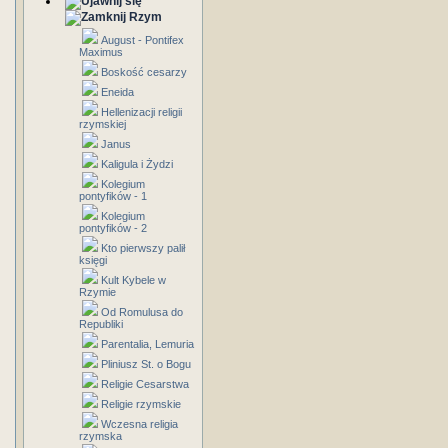
Rzym
August - Pontifex
Maximus
Boskość cesarzy
Eneida
Hellenizacji religii
rzymskiej
Janus
Kaligula i Żydzi
Kolegium
pontyfików - 1
Kolegium
pontyfików - 2
Kto pierwszy palił
księgi
Kult Kybele w
Rzymie
Od Romulusa do
Republiki
Parentalia, Lemuria
Pliniusz St. o Bogu
Religie Cesarstwa
Religie rzymskie
Wczesna religia
rzymska