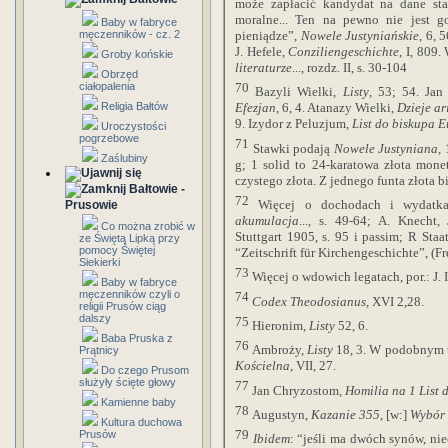
może zapłacić kandydat na dane stan
moralne... Ten na pewno nie jest g
Baby w fabryce
męczenników - cz. 2
pieniądze”,
Nowele Justyniańskie
, 6, 
J. Hefele,
Conziliengeschichte
, I, 809
Groby końskie
literaturze
..., rozdz. II, s. 30-104
Obrzęd
ciałopalenia
70
Bazyli Wielki,
Listy
, 53; 54. Ja
Religia Bałtów
Efezjan
, 6, 4. Atanazy Wielki,
Dzieje a
9. Izydor z Peluzjum,
List do biskupa 
Uroczystości
pogrzebowe
71
Stawki podają
Nowele Justyniana
,
Zaślubiny
g
; 1 solid to 24-karatowa złota mon
czystego złota. Z jednego funta złota bi
Bałtowie -
72
Więcej o dochodach i wydatka
Prusowie
akumulacja
..., s. 49-64; A. Knecht,
Co można zrobić w
Stuttgart 1905, s. 95 i passim; R Staa
ze Świętą Lipką przy
pomocy Świętej
“Zeitschrift für Kirchengeschichte”, (Fr
Siekierki
73
Więcej o wdowich legatach, por.: J. 
Baby w fabryce
męczenników czyli o
74
Codex Theodosianus
, XVI 2,28.
religii Prusów ciąg
dalszy
75
Hieronim,
Listy
52, 6.
Baba Pruska z
76
Ambroży,
Listy
18, 3. W podobnym 
Prątnicy
Kościelna
, VII, 27.
Do czego Prusom
służyły ścięte głowy
77
Jan Chryzostom,
Homilia na 1 List 
Kamienne baby
78
Augustyn,
Kazanie 355
, [w:]
Wybór
Kultura duchowa
79
Prusów
Ibidem
: “jeśli ma dwóch synów, nie