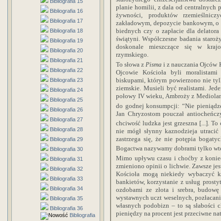
Bibliografia 15
planie homilii, z dala od centralnych 
Bibliografia 16
żywności, produktów rzemieślnicz
Bibliografia 17
zakładowym, depozycie bankowym, o p
biednych czy o zapłacie dla delatora
Bibliografia 18
świątyni. Współczesne badania staroż
Bibliografia 19
doskonale mieszczące się w krajo
Bibliografia 20
rzymskiego.
Bibliografia 21
To słowa z
Pisma
i z nauczania Ojców 
Bibliografia 22
Ojcowie Kościoła byli moralistami
biskupami, którym powierzono nie tylk
Bibliografia 23
ziemskie. Musieli być realistami. Je
Bibliografia 24
połowy IV wieku, Ambroży z Mediolanu
Bibliografia 25
do godnej konsumpcji: “Nie pieniądze
Bibliografia 26
Jan Chryzostom pouczał antiocheńczy
Bibliografia 27
chciwość ludzka jest grzeszna [...]. To
Bibliografia 28
nie mógł słynny kaznodzieja utracić 
zastrzega się, że nie potępia bogaty
Bibliografia 29
Bogactwa nazywamy dobrami tylko wtedy
Bibliografia 30
Mimo upływu czasu i choćby z koniec
Bibliografia 31
zmieniono opinii o lichwie. Zawsze je
Bibliografia 32
Kościoła mogą niekiedy wybaczyć kt
Bibliografia 33
bankietów, korzystanie z usług prostyt
Bibliografia 34
ozdobami ze złota i srebra, budowę
wystawnych uczt weselnych, pozłacani
Bibliografia 35
własnych podobizn – to są słabości c
Bibliografia 36
pieniędzy na procent jest przeciwne nat
Bibliografia