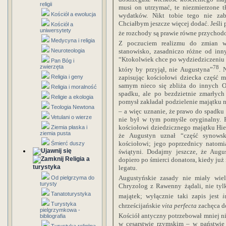
religii
musi on utrzymać, te niezmierzone 
Kościół a ewolucja
wydatków. Nikt tobie tego nie zab
Chciałbym jeszcze więcej dodać. Jeśli
Kościół a
uniwersytety
że rozchody są prawie równe przychodo
Medycyna i religia
Z poczuciem realizmu do zmian w
Neuroteologia
stanowisko, zasadniczo różne od inn
“Ktokolwiek chce po wydziedziczeniu s
Pan Bóg i
zwierzęta
78
który by przyjął, nie Augustyna”
. 
zapisując kościołowi dziecka część m
Religia i geny
samym nieco się zbliża do innych 
Religia i moralność
spadku, ale po bezdzietnie zmarłych 
Religie a ekologia
pomysł zakładał podzielenie majątku na
Teologia Newtona
– a więc uznanie, że prawo do spadku
Vetulani o wierze
nie był w tym pomyśle oryginalny. P
kościołowi dziedzicznego majątku Hier
Ziemia płaska i
ziemia pusta
że Augustyn uznał “część synows
kościołowi; jego poprzednicy natomi
Śmierć duszy
świątyni. Dodajmy jeszcze, że Augu
Religia a
dopiero po śmierci donatora, kiedy już
turystyka
legatu.
Augustyńskie zasady nie miały wie
Od pielgrzyma do
turysty
Chryzolog z Rawenny żądali, nie tyl
Tanatoturystyka
majątek; wyłącznie taki zapis jest
i
Turystyka
chrześcijańskie
vita perfecta
zachęca d
pielgrzymkowa -
Kościół antyczny potrzebował mniej niż
bibliografia
w cesarstwie rzymskim – w państwie