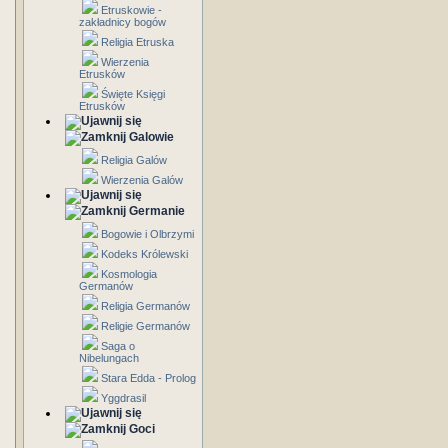
Etruskowie -
zakładnicy bogów
Religia Etruska
Wierzenia
Etrusków
Święte Księgi
Etrusków
Galowie
Religia Galów
Wierzenia Galów
Germanie
Bogowie i Olbrzymi
Kodeks Królewski
Kosmologia
Germanów
Religia Germanów
Religie Germanów
Saga o
Nibelungach
Stara Edda - Prolog
Yggdrasil
Goci