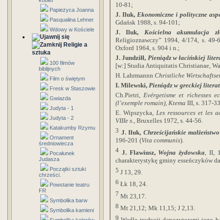
kobiet
10-81;
Papieżyca Joanna
J. Iluk,
Ekonomiczne i polityczne asp
Pasqualina Lehner
Gdańsk 1988, s. 94-101;
Wdowy w Kościele
J. Iluk,
Kościelna akumulacja z
Religioznawczy” 1994, 4/174, s. 49-
Religie a
Oxford 1964, s. 904 i n.;
sztuka
J. Jundziłł,
Pieniądz w łacińskiej lite
100 filmów
[w:] Studia Antiquitatis Christianae, Wa
biblijnych
H. Lahrmannn
Christliche Wirtschaftse
Film o świętym
I. Milewski,
Pieniądz w greckiej litera
Fresk w Staszowie
Ch.Pietri,
Evérgetisme et richesses ec
Gwiazda
(l’exemple romain)
,
Ktema
III, s. 317-3
Judyta - 1
E. Wipszycka,
Les ressources et les 
Judyta - 2
VIIIe s
., Bruxelles 1972, s. 44-56.
Katakumby Rzymu
3
J. Iluk,
Chrześcijańskie małżeństwo 
Ornament
196-201 (
Vita communis
).
średniowiecza
4
J. Flawiusz,
Wojna żydowska
, II,
Pocałunek
Judasza
charakterystykę gminy esseńczyków d
Początki sztuki
5
J 13, 29.
chrześci.
6
Łk 18, 24.
Powstanie teatru
FR
7
Mt 23,17.
Symbolika barw
8
Mt 21,12; Mk 11,15; J 2,13.
Symbolika kamieni
9
Wedle tradycji depozytorami jego 