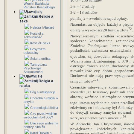
10-5 – 250 solidów
Zjednoczenie
Włoch i likwidacja
5-3 – 42 solidy
Państwa Kościelnego
3-2 – 18 solidów
Religie a
poniżej 2 – zwolnione są od opłaty.
seks
Natomiast za objęcie każdej z pięci
Heloiza i Abelard
72
opłatę w wysokości
20 funtów
złota
.
Kościół a
Niewyczerpanym źródłem kościelnyc
seksualność
społeczne konsekwencje zaniepoko
Kościół i seks
Kodeksie Teodozjusza
liczne ustaw
Pesymizm
posiadłości, zwłaszcza ustanawiania
seksualny
ojcowizn, są dowodem rodzącego się
Seks a celibat
Walentynian II, zabraniając w 370 r
Tantryczna
ostrzega: “niech żaden duchowny dz
Psychologia
niewolników czy dobra gospodars
Seksualności
Duchowni nie mają praw występować 
74
Religia a
samych wdów”
.
nauka
Cesarskie interwencje komentowali 
stwierdza, że te ustawy podpisali ch
Bóg a inteligencja
aktorzy, woźnice i nierządnice otrz
Choroba a religia w
antyku
tego ustawa wydana nie przez prześlad
zdziwiony co i oburzony był Ambroży.
Chronologia biblijna
do decyzji cesarzy zamyka słowami
Czy przed wielkim
76
wybuchem był Bóg?
korzyści z prywatnych sukcesji”
.
Dlaczego jesteśmy
W Antiochii Jan Chryzostom, nawołu
dobrzy albo źli
powiększanie kościelnych kapitał
Karol Darwin o
dostrzegasz wielkość kościelnego maj