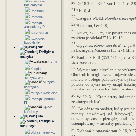
Kościół w
20
Dz 18,3; 20; 34; 1Kor 4,12; 1Tes 2,9
Kosieczynie
21
Łk 10, 4.
Paestum
22
Panteon
Grzegorz Wielki,
Homilie o ewangel
Początki
23
Hieronim,
List
119,11.
architektury PL
24
Mt 25, 27: “Czy nie powinieneś o
Tadż Mahal
zyskiem je odebrał?” Łk 19, 13.
Świątynie
buddyjskie
25
Orygenes,
Komentarz do Ewangelii
na Ewangelię Mateusza (53, 27). Mina, 
Religie a
26
muzyka
Paulin z Noli (353-431 r.),
List
34
Hymn
chciwości
, 3,4.
27
Kolęda
Wymienione określenia spotykamy 
Obok nich mógł jeszcze pojawić się
Muzyka Wed
monetą w obiegu państwowym był sreb
Muzyka
powoła do życia nowy urząd fiskal
hebrajska
prawdziwości złotych solidów wpłaca
Muzyka kościelna
28
Wj 32, 31: “Oto niestety lud ten d
Początki polifonii
ze złotego cielca”.
PL
Śpiew
29
“Bo cóż to za bankier, który jest n
kościelny
monety prawdziwej od fałszywej”, 
odrzucony został pieniądz, jeśli je
Religie a
ostemplowany w mennicy publicznej”,
meteoryt
30
Didascalia Apostolorum
, 2, 36, 9. 3
Biblia i meteoryty