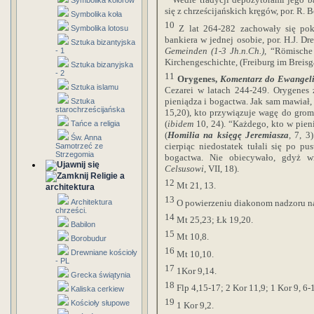
Symbolika kolorów
się z chrześcijańskich kręgów, por. R. 
Symbolika koła
10
Z lat 264-282 zachowały się po
Symbolika lotosu
bankiera w jednej osobie, por.
H.J. Dr
Sztuka bizantyjska
Gemeinden (1-3 Jh.n.Ch.)
, “Römische 
- 1
Kirchengeschichte, (Freiburg im Breisga
Sztuka bizanyjska
- 2
11
Orygenes,
Komentarz do Ewangeli
Sztuka islamu
Cezarei w latach 244-249. Orygenes
pieniądza i bogactwa. Jak sam mawiał,
Sztuka
starochrześcijańska
15,20), kto przywiązuje wagę do gromad
(
ibidem
10, 24). “Każdego, kto w pie
Tańce a religia
(
Homilia na księgę Jeremiasza
, 7, 3
Św. Anna
cierpiąc niedostatek tułali się po p
Samotrzeć ze
Strzegomia
bogactwa. Nie obiecywało, gdyż w
Celsusowi
, VII, 18).
Religie a
12
Mt 21, 13.
architektura
13
O powierzeniu diakonom nadzoru na
Architektura
chrześci.
14
Mt 25,23; Łk 19,20.
Babilon
15
Mt 10,8.
Borobudur
16
Drewniane kościoły
Mt 10,10.
- PL
17
1Kor 9,14.
Grecka świątynia
18
Flp 4,15-17; 2 Kor 11,9; 1 Kor 9, 6-
Kaliska cerkiew
19
Kościoły słupowe
1 Kor 9,2.