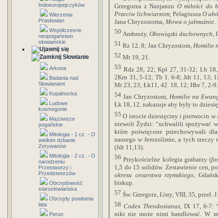
Indoeuropejczyków
Grzegorza z Nazjanzu
O miłości do 
Przeciw lichwiarzom
; Pelagiusza
O ubó
Wierzenia
Prasłowian
Jana Chryzostoma,
Mowa o jałmużnie
.
Współczesne
50
Ambroży,
Obowiązki duchownych
, 
neopogaństwo
słowiańskie
51
Rz 12, 8; Jan Chryzostom,
Homilie n
52
Słowianie
Mt 19, 21.
53
Arkona
Rdz 28, 22; Kpł 27, 31-32; Lb 18,
2Krn 31, 5-12; Tb 1. 6-8; Jdt 11, 13; 1
Badania nad
Słowianami
Mt 23, 23; Łk11, 42. 18, 12; Hbr 7, 2-9.
Kupalnocka
54
Jan Chryzostom,
Homilie na Ewang
Ludowe
Łk 18, 12, nakazuje aby były to dziesi
kosmogonie
55
O istocie dziesięciny i pierwocin w
Mazowsze
niewoli Żydzi: “uchwalili spożywać w 
pogańskie
które poświęcone przechowywali dl
Mitologia - 1 cz. - O
naszego w Jerozolimie, a tych rzeczy
wielkim dzbanie
Zerywanów
(Jdt 11,13).
Mitologia - 2 cz. - O
56
Przykościelne kolegia grabarzy (
fo
narodzeniu
1,5 do 15 solidów. Zestawienie cen, por
Przestworzy i
Przedstworzów
okresu cesarstwa rzymskiego
, Gdańsk
biskup.
Obrzędowość
starosłowiańska
57
Św. Grzegorz,
Listy
, VIII, 35, przeł. J
Obrzędy powitania
58
lata
Codex Theodosianus
, IX 17, 6-7:
nikt nie może nimi handlować. W mi
Perun