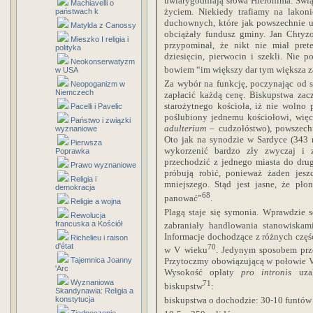
uwiarygodniają słowa Hieronima. Świąt
Machiavelli o
życiem. Niekiedy trafiamy na lakon
państwach k
duchownych, które jak powszechnie 
Matylda z Canossy
obciążały fundusz gminy. Jan Chry
Mieszko I religia i
przypominał, że nikt nie miał pret
polityka
dziesięcin, pierwocin i szekli. Nie
Neokonserwatyzm
bowiem “im większy dar tym większa z
w USA
Za wybór na funkcję, poczynając od 
Neopoganizm w
Niemczech
zapłacić każdą cenę. Biskupstwa zac
starożytnego kościoła, iż nie wolno
Pacelli i Pavelic
poślubiony jednemu kościołowi, więc
Państwo i związki
adulterium
– cudzołóstwo), powszech
wyznaniowe
Oto jak na synodzie w Sardyce (343 
Pierwsza
wykorzenić bardzo zły zwyczaj i 
Poprawka
przechodzić z jednego miasta do dru
Prawo wyznaniowe
próbują robić, ponieważ żaden jesz
Religia i
mniejszego. Stąd jest jasne, że pło
demokracja
68
panować”
.
Religie a wojna
Plagą staje się symonia. Wprawdzie s
Rewolucja
francuska a Kościół
zabraniały handlowania stanowiskam
Informacje dochodzące z różnych częś
Richelieu i raison
d'état
70
w V wieku
. Jedynym sposobem prze
Tajemnica Joanny
Przytoczmy obowiązującą w połowie VI
'Arc
Wysokość opłaty
pro intronis
uza
Wyznaniowa
71
biskupstw
:
Skandynawia: Religia a
biskupstwa o dochodzie: 30-
10 funtów
konstytucja