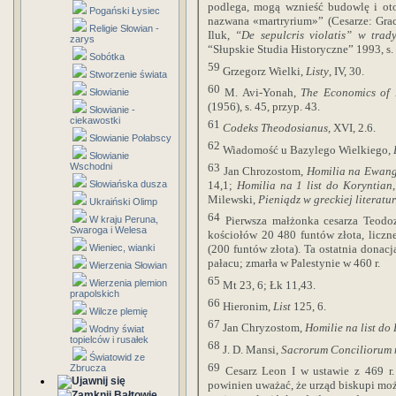
podlega, mogą wznieść budowlę i ot
Pogański Łysiec
nazwana «martryrium»” (Cesarze: Gracja
Religie Słowian -
Iluk,
“De sepulcris violatis” w trad
zarys
“Słupskie Studia Historyczne” 1993, s.
Sobótka
59
Grzegorz Wielki,
Listy
, IV, 30.
Stworzenie świata
60
M
. Avi-Yonah,
The Economics of 
Słowianie
(1956), s. 45, przyp.
43.
Słowianie -
ciekawostki
61
Codeks Theodosianus
, XVI, 2.6.
Słowianie Połabscy
62
Wiadomość u Bazylego Wielkiego,
Słowianie
63
Wschodni
Jan Chrozostom,
Homilia na Ewang
Słowiańska dusza
14,1;
Homilia na 1 list do Koryntian
Milewski,
Pieniądz w greckiej literatu
Ukraiński Olimp
64
W kraju Peruna,
Pierwsza małżonka cesarza Teodoz
Swaroga i Welesa
kościołów
20 480 funtów
złota, liczn
Wieniec, wianki
(
200 funtów
złota). Ta ostatnia donacj
pałacu; zmarła w Palestynie w 460 r.
Wierzenia Słowian
65
Wierzenia plemion
Mt 23, 6; Łk 11,43.
prapolskich
66
Hieronim,
List
125, 6.
Wilcze plemię
67
Jan Chryzostom,
Homilie na list do 
Wodny świat
topielców i rusałek
68
J. D. Mansi,
Sacrorum Conciliorum n
Światowid ze
69
Zbrucza
Cesarz Leon I w ustawie z 469 r
powinien uważać, że urząd biskupi możn
Bałtowie