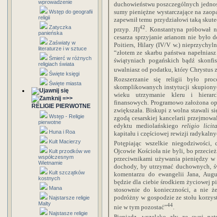
wprowadzenie
duchowieństwu poszczególnych jednoste
sumy pieniężne wystarczające na zaop
Wstęp do geografii
religii
zapewnił temu przydziałowi taką skutec
42
Zatyczka
przyp. JI)
. Konstantyna próbował n
panieńska
cesarza sprzyjanie arianom nie było 
Zaświaty w
Poitiers, Hilary (IV/V w.) nieprzych
literaturze i w sztuce
“złotem ze skarbu państwa napełnias
Śmierć w różnych
świątyniach pogańskich bądź skonfis
religiach świata
uwalniasz od podatku, który Chrystus z
Święte księgi
Rozszerzanie się religii było pr
Święte miasta
skomplikowanych instytucji skupionyc
wieku utrzymanie kleru i hierar
=>>
finansowych. Programowo założona op
RELIGIE PIERWOTNE
zwiększała. Biskupi z wolna stawali s
Wstęp - Religie
zgodą cesarskiej kancelarii przejmowa
pierwotne
edyktu mediolańskiego
religio lici
Huna i Roa
kapitału i częściowej rewizji radykaln
Kult Macierzy
Potępiając wszelkie niegodziwości, 
Ojcowie Kościoła nie byli, bo przecież
Kult przodków we
współczesnym
przeciwnikami używania pieniędzy w 
Wietnamie
dochody, by utrzymać duchownych, św
Kult szczątków
komentarzu do ewangelii Jana, Aug
kostnych
będzie dla ciebie środkiem życiowej 
Mana
stosownie do konieczności, a nie że
podróżny w gospodzie ze stołu korzysta
Najstarsze religie
Malty
44
nie w tym pozostać”
.
Najstasze religie
Pieniądz, wszelako zły ze swej na