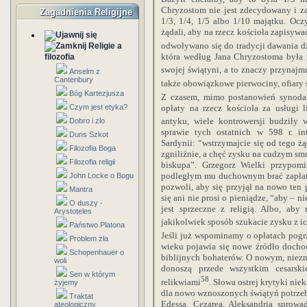
Chryzostom nie jest zdecydowany i zal
Zagadnienia Religijne
1/3, 1/4, 1/5 albo 1/10 majątku. Oczy
żądali, aby na rzecz kościoła zapisywa
odwoływano się do tradycji dawania d
Religie a
która według Jana Chryzostoma była 
filozofia
swojej świątyni, a to znaczy przynajmn
Anselm z
Cantenbury
także obowiązkowe pierwociny, ofiary 
Bóg Kartezjusza
Z czasem, mimo postanowień synodaln
opłaty na rzecz kościoła za usługi 
Czym jest etyka?
antyku, wiele kontrowersji budziły
Dobro i zlo
sprawie tych ostatnich w 598 r. in
Duns Szkot
Sardynii: “wstrzymajcie się od tego ż
Filozofia Boga
zgniliźnie, a chęć zysku na cudzym smut
Filozofia religii
biskupa”. Grzegorz Wielki przypom
podległym mu duchownym brać zapłatę 
John Locke o Bogu
pozwoli, aby się przyjął na nowo ten
Mantra
się ani nie prosi o pieniądze, “aby – 
O duszy -
jest sprzeczne z religią. Albo, aby
Arystoteles
jakikolwiek sposób szukacie zysku z ic
Państwo Platona
Jeśli już wspominamy o opłatach pog
Problem zła
wieku pojawia się nowe źródło docho
Schopenhauer o
biblijnych bohaterów. O nowym, niez
woli
donoszą przede wszystkim cesarsk
Sen w którym
58
relikwiami
. Słowa ostrej krytyki nie
żyjemy
dla nowo wznoszonych świątyń potrzeb
Traktat
Edessa, Cezarea, Aleksandria sprowa
ateologiczny