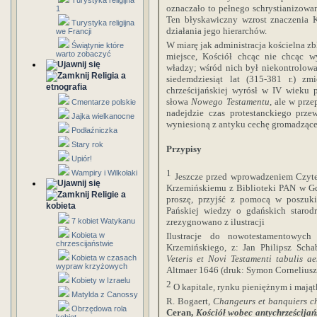
Turystyka religijna
oznaczało to pełnego schrystianizowa
1
Ten błyskawiczny wzrost znaczenia K
Turystyka religijna
działania jego hierarchów.
we Francji
W miarę jak administracja kościelna zbl
Świątynie które
warto zobaczyć
miejsce, Kościół chcąc nie chcąc w
władzy; wśród nich był niekontrolowa
Religia a
siedemdziesiąt lat (315-381 r.) z
etnografia
chrześcijańskiej wyrósł w IV wieku 
słowa
Nowego Testamentu
, ale w prz
Cmentarze polskie
nadejdzie czas protestanckiego prze
Jajka wielkanocne
wyniesioną z antyku cechę gromadząc
Podłaźniczka
Stary rok
Przypisy
Upiór!
1
Wampiry i Wilkołaki
Jeszcze przed wprowadzeniem Czyte
Krzemińskiemu z Biblioteki PAN w Gd
Religie a
proszę, przyjść z pomocą w poszukiw
kobieta
Pańskiej wiedzy o gdańskich starodr
zrezygnowano z ilustracji
7 kobiet Watykanu
Ilustracje do nowotestamentowyc
Kobieta w
chrzescijaństwie
Krzemińskiego, z: Jan Philipsz Scha
Veteris et Novi Testamenti tabulis a
Kobieta w czasach
wypraw krzyżowych
Altmaer 1646 (druk: Symon Corneliusz
Kobiety w Izraelu
2
O kapitale, rynku pieniężnym i mająt
Matylda z Canossy
R. Bogaert,
Changeurs et banquiers ch
Obrzędowa rola
Ceran,
Kościół wobec antychrześcijańs