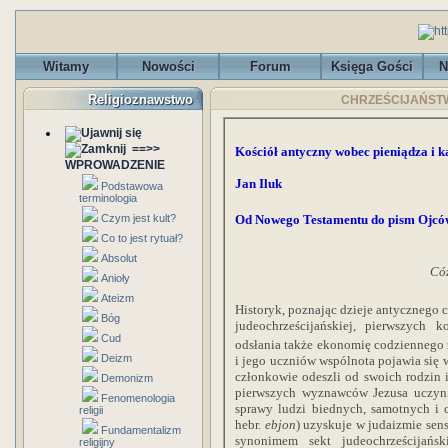
Witamy
Nowości
Forum
Księga Gości
N
Religioznawstwo
CHRZEŚCIJAŃSTWO 
==>>
Kościół antyczny wobec pieniądza i k
WPROWADZENIE
Jan Iluk
Podstawowa
terminologia
Od Nowego Testamentu do pism Ojcó
Czym jest kult?
Co to jest rytuał?
Absolut
Cóż
Anioły
Ateizm
Historyk, poznając dzieje antycznego c
Bóg
judeochrześcijańskiej, pierwszych 
Cud
odsłania także ekonomię codziennego 
Deizm
i jego uczniów wspólnota pojawia się 
członkowie odeszli od swoich rodzin 
Demonizm
pierwszych wyznawców Jezusa uczyni 
Fenomenologia
sprawy ludzi biednych, samotnych i 
religii
hebr.
ebjon
) uzyskuje w judaizmie sen
Fundamentalizm
synonimem sekt judeochrześcijańsk
religijny