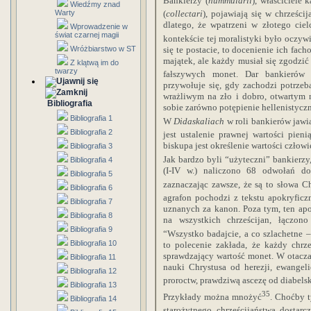
Bankierzy (
nummularii
), właściciele
Wiedźmy znad
Warty
(
collectari
), pojawiają się w chrześc
dlatego, że wpatrzeni w złotego cie
Wprowadzenie w
świat czarnej magii
kontekście tej moralistyki było oczywi
się te postacie, to docenienie ich fa
Wróżbiarstwo w ST
majątek, ale każdy musiał się zgodzić
Z klątwą im do
twarzy
fałszywych monet. Dar bankierów 
przywołuje się, gdy zachodzi potrze
wrażliwym na zło i dobro, otwartym
Bibliografia
sobie zarówno potępienie hellenistyczn
Bibliografia 1
W
Didaskaliach
w roli bankierów jawi
Bibliografia 2
jest ustalenie prawnej wartości pieni
biskupa jest określenie wartości człowi
Bibliografia 3
Jak bardzo byli “użyteczni” bankierzy,
Bibliografia 4
(I-IV w.) naliczono 68 odwołań do
Bibliografia 5
zaznaczając zawsze, że są to słowa Ch
Bibliografia 6
agrafon pochodzi z tekstu apokryficz
Bibliografia 7
uznanych za kanon. Poza tym, ten apok
Bibliografia 8
na wszystkich chrześcijan, łączo
Bibliografia 9
“Wszystko badajcie, a co szlachetne 
Bibliografia 10
to polecenie zakłada, że każdy chrz
sprawdzający wartość monet. W otaczaj
Bibliografia 11
nauki Chrystusa od herezji, ewange
Bibliografia 12
proroctw, prawdziwą ascezę od diabels
Bibliografia 13
35
Przykłady można mnożyć
. Choćby 
Bibliografia 14
starożytnego chrześcijaństwa dostar