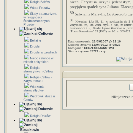
niech Chrystusa uczyni jedenastym,
Religia Bałtów
przyjąłem spadek syna Juliana. Dlacze
Wiara Prusów
80
Salwian z Marsylii,
Do Kościoła czy
Ślady szamanizmu
w religijności
81
średniowiecznych
Hieronim,
List
53, 11, w nawiązaniu do 2 K
Prusów
wszystkim ten, kto wciąż myśli o tym, że umrze”. 
Kunderewicz CR,
Nauka Ojców Kościoła w przedm
“Prawo Kanoniczne” 25 (1982), nr 1-2, s. 309-323.
Celtowie
Beltaine
Data utworzenia:
22/09/2007 @ 22:10
Ostatnie zmiany:
12/04/2012 @ 05:26
Druidzi
Kategoria :
CHRZEŚCIJAŃSTWO
Strona czytana
89721 razy
Druidzi w źródłach
Niebo i słońce w
mitach celtyckich
Religia
starożytnych Celtów
Religie Celtów -
zarys tematu
Wierzenia
staroceltyckie
Wędrówki dusz u
Nikt jeszcze 
Celtów
Dakowie
Religia Daków
Etruskowie