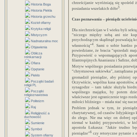
chrześcijanie wyróżniają się spośró
Historia Boga
3
posiadania wszelakich dóbr
.
Historia Piekła
Historia grzechu
Czas poznawania – pieniądz ucieleśni
Kozioł ofiarny
Krytyka religii
Dla niechrześcijan w I wieku byli sekt
“niczego między sobą ani nie kup
Mistycyzm
przychodzącym skądinąd pozwalają ko
Nadnaturalna moc
4
własnością”
. Sami o sobie bardzo
Objawienia
powiedziane, że bracia “sprzedali mają
Oblicza
Przypowieść o wspomagających apos
reinkarnacji
filantropijnych Ananiaszu i Safirze, do
Ofiara
Motyw wspólnego posiadania przewija 
Opętanie
“chrystusowa sakiewka”, zarządzana prz
Piekło
gromadził pieniądze, aby później o
Początki badań
Oczywiście, wspólna kasa apostołów, a
religii PL
synagodze – tam także służyła biedn
Początki
wspólnego majątku, by potem dzie
religioznawstwa
właściwsze jest ograniczenie tego ro
Politeizm
miłości bliźniego – miała stać się nacz
Raj
Problem jednak w tym, że pieniądz
charytatywnej, od czasów lidyjskiego 
Religijność a
duchowość
do złego. Nie ma więc on dobrej opi
niemal w każdej przypowieści, w któ
Sumienie
apostoła Łukasza: “Jakże trudno b
Symbol
6
pieniądze”
czy retoryczne pytanie z 
System ofiarny