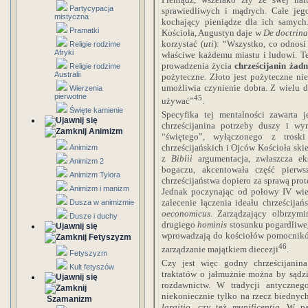
Partycypacja
sprawiedliwych i mądrych. Całe jego
mistyczna
kochający pieniądze dla ich samych
Pramatki
Kościoła, Augustyn daje w
De doctrina
korzystać (
uti
): “Wszystko, co odnosi 
Religie rodzime
Afryki
właściwe każdemu miastu i ludowi. Te
prowadzenia życia
chrześcijanin żad
Religie rodzime
Australii
pożyteczne. Złoto jest pożyteczne nie
umożliwia czynienie dobra. Z wielu 
Wierzenia
pierwotne
45
używać”
.
Święte kamienie
Specyfika tej mentalności zawarta 
chrześcijanina potrzeby duszy i wy
Animizm
“świętego”, wyłączonego z tros
chrześcijańskich i Ojców Kościoła sk
Animizm
z
Biblii
argumentacja, zwłaszcza e
Animizm 2
bogaczu, akcentowała część pierw
Animizm Tylora
chrześcijaństwa dopiero za sprawą pro
Animizm i manizm
Jednak poczynając od połowy IV wiek
zalecenie łączenia ideału chrześcija
Dusza w animizmie
oeconomicus
. Zarządzający olbrzym
Dusze i duchy
drugiego
hominis
stosunku pogardliwe
wprowadzają do kościołów pomocnikó
Fetyszyzm
46
zarządzanie majątkiem diecezji
.
Fetyszyzm
Czy jest więc godny chrześcijanin
Kult fetyszów
traktatów o jałmużnie można by sądz
rozdawnictw. W tradycji antyczne
niekoniecznie tylko na rzecz biedny
Szamanizm
largitio
, czy też
munificentia
. W pa