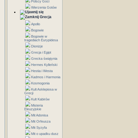
Polscy Goci
Wierzenia Gotów
Grecja
Apollo
Bogowie
Bogowie w
tragediach Eurypidesa
Dionizje
Grecja i Egipt
Grecka świątynia
Hermes Kylleński
Hestia i Westa
Kadmos i Harmonia
Kosmogonia
Kult Asklepiosa w
Grecji
Kult Kabirów
Misteria
Eleuzyjskie
Mit Adonisa
Mit Orfeusza
Mit Syzyfa
Mit o upadku dusz