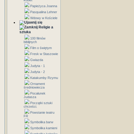
kobiet
Papieżyca Joanna
Pasqualina Lehner
Wdowy w Kościele
Religie a
sztuka
100 filmów
biblijnych
Film o świętym
Fresk w Staszowie
Gwiazda
Judyta - 1
Judyta - 2
Katakumby Rzymu
Ornament
średniowiecza
Pocałunek
Judasza
Początki sztuki
chrześci.
Powstanie teatru
FR
Symbolika barw
Symbolika kamieni