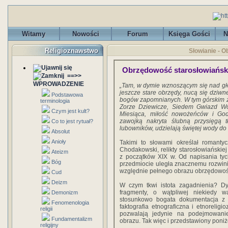
Witamy
Nowości
Forum
Księga Gości
N
Religioznawstwo
Słowianie - 
Obrzędowość starosłowiańska i
==>>
WPROWADZENIE
„Tam, w dymie wznoszącym się nad gło
jeszcze stare obrzędy, nucą się dziwn
Podstawowa
bogów zapomnianych. W tym górskim zm
terminologia
Zorze Dziewicze, Siedem Gwiazd Wo
Czym jest kult?
Miesiąca, miłość nowożeńców i Go­
zawojką nakryta ślubną przysięgą t
Co to jest rytuał?
lubowników, udzie­lają świętej wody do
Absolut
Anioły
Takimi to słowami określał romantyc
Chodakowski, relikty sta­rosłowiański
Ateizm
z początków XIX w. Od napisania tyc
Bóg
przedmiocie uległa znacznemu rozwini
względnie pełnego obrazu obrzędowoś
Cud
Deizm
W czym tkwi istota zagadnienia? Dy
fragmenty, o wątpliwej niekie­dy w
Demonizm
stosunkowo bogata dokumentacja z 
Fenomenologia
faktografia etnograficzna i etnorelig
religii
pozwalają jedynie na podejmowanie 
Fundamentalizm
obrazu. Tak więc i przedstawiony poniże
religijny