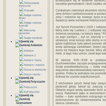
przekształcił się w strojenie symbol
Partycypacja
narodów germańskich i dość szybko uleg
mistyczna
Centralnym natomiast akcentem obchod
Pramatki
zimy-śmierci symbolizowanej w postaci
Religie rodzime
zimy i rodzenie się nowego życia w p
Afryki
świadczy wiele wzmianek historycznyc
Religie rodzime
Australii
Już Synod Poznański z 1420 r. naka­zyw
którą zwie się Laetera (...) odbywał s
Wierzenia
pierwotne
śmiercią nazywają i w kałuży topią." Ró
za jego pamięci „...był on zwyczaj u n
Święte kamienie
ubrawszy snop konopi albo słomy w odz
gdzie najbliższe było jakieś jeziorko 
Animizm
wody śpiewając żartobliwie: śmierć się
domu od miejsca tego bieżali; który al
Animizm
mieli, iż tego roku umrze; zwali tego 
Animizm 2
W okresie XVII—XVIII w. podejmow
Animizm Tylora
Duchowieństwo za­częło propagowanie p
Animizm i manizm
środę przedwielkanocną — ku­kły maj
Dusza w animizmie
włączenia starosłowiańskiej marzanny 
godnia. Próba ta jednakże nie powiodł
Dusze i duchy
dotrwał do czasów współczesnych.
Fetyszyzm
Z obchodami jarych świąt były związ
płodność gleby. Istniał np. zwyczaj
Fetyszyzm
Oblanie ko­goś wodą stanowiło dość sw
Kult fetyszów
suszy. Natomiast jajko w wierzeniach
ludów — było symbolem rodzącego się ż
przeznaczone do obdarowywania był
Szamanizm
słońca i płodności.