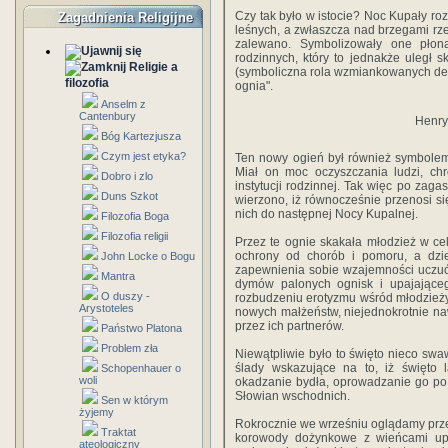
Czy tak było w istocie? Noc Kupały ro
Zagadnienia Religijne
leśnych, a zwłaszcza nad brzegami rze
zalewano. Symbo­lizowały one pło
rodzinnych, który to jednakże uległ s
Religie a
(symboliczna rola wzmiankowanych des
filozofia
ognia".
Anselm z
Cantenbury
Henryk
Bóg Kartezjusza
Czym jest etyka?
Ten nowy ogień był również symbolem
Miał on moc oczyszczania ludzi, chr
Dobro i zlo
instytucji rodzinnej. Tak więc po zag
Duns Szkot
wierzono, iż równocześnie przenosi si
nich do następnej Nocy Kupalnej.
Filozofia Boga
Filozofia religii
Przez te ognie skakała młodzież w ce
ochrony od chorób i pomoru, a dzie
John Locke o Bogu
zapewnienia sobie wzajemności uczuć
Mantra
dymów palonych ognisk i upajająceg
O duszy -
rozbudzeniu eroty­zmu wśród młodzieży
Arystoteles
nowych małżeństw, niejed­nokrotnie na
przez ich partnerów.
Państwo Platona
Problem zła
Niewątpliwie było to święto nieco swaw
ślady wskazujące na to, iż święto l
Schopenhauer o
woli
okadzanie bydła, oprowadzanie go po m
Słowian wschodnich.
Sen w którym
żyjemy
Rokrocznie we wrześniu oglą­damy prze
Traktat
korowody dożynkowe z wień­cami up
ateologiczny