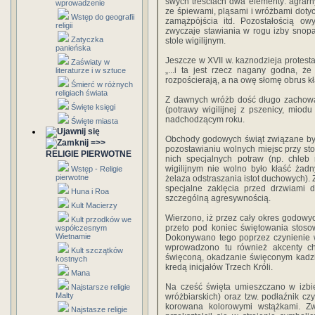
swych treściach dwa elementy: agrar
wprowadzenie
ze śpiewami, pląsami i wróżbami doty
Wstęp do geografii
zamążpójścia itd. Pozostałością o
religii
zwyczaje stawiania w rogu izby snopa 
Zatyczka
stole wi­gilijnym.
panieńska
Jeszcze w XVII w. kaznodzieja protesta
Zaświaty w
„...i ta jest rzecz nagany godna, że
literaturze i w sztuce
rozpościerają, a na owę słomę obrus k
Śmierć w różnych
religiach świata
Z dawnych wróżb dość długo zachowało
Święte księgi
(potrawy wigilijnej z pszenicy, miod
nadchodzącym roku.
Święte miasta
Obchody godowych świąt związane były
=>>
pozosta­wianiu wolnych miejsc przy st
RELIGIE PIERWOTNE
nich specjalnych potraw (np. chleb 
wigilijnym nie wolno było kłaść żad
Wstęp - Religie
pierwotne
żelaza odstraszania istot duchowych). 
specjalne zaklęcia przed drzwiami 
Huna i Roa
szczególną agresywnością.
Kult Macierzy
Wierzono, iż przez cały okres godow
Kult przodków we
przeto pod koniec świętowania stoso
współczesnym
Wietnamie
Dokonywano tego poprzez czynienie w
wprowadzono tu również akcenty chrz
Kult szczątków
święconą, okadzanie święconym kadz
kostnych
kre­dą inicjałów Trzech Króli.
Mana
Na cześć święta umieszczano w izbie
Najstarsze religie
Malty
wróżbiarskich) oraz tzw. podłaźnik cz
korowana kolorowymi wstążkami. Zw
Najstasze religie