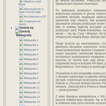
go władzy ojcowskiej. Połączo­ny by
Wiedźmy znad
opiekuńczym duchom domowym.
Warty
Wprowadzenie w
Po dokonaniu postrzyżyn nadawano
świat czarnej magii
dotychczas używane w gronie rodzinny
Wróżbiarstwo w ST
uczestnik obrzędu wygłaszał okolic
wymie­niał imię chłopca. Nie posia
Z klątwą im do
stosowanie obrzędu po­strzyżyn wobec 
twarzy
fakt, iż według legendy początek 
postrzyżyn syna Piasta-Kołodzieja, na
wersji — św. św. Cyryl i Metody). Oni
Bibliografia
chłopca pod wła­dzę Boga, którego byli
Bibliografia 1
Długo jesz­cze po wprowadzeniu chr
Bibliografia 2
głównych obrzędów rodzin­nych. Kośc
Bibliografia 3
nawet podejmował starania o nadanie t
nawet specjalny ceremoniał liturgic
Bibliografia 4
kościelnych postrzyżynach występuje
Bibliografia 5
pacholę, że można było ująć włosy. 
odśpiewali mszę w kościele NP Marii, p
Bibliografia 6
błogosławił je i inni księża je postrzygli.
Bibliografia 7
Oczywi­ście w tym przypadku mamy już d
Bibliografia 8
z obrzędu ro­dzinnego w sakralny obrz
Bibliografia 9
obrzędu rodzinnego po­strzyżyny prakt
Bibliografia 10
Potocki w
„Poczcie herbów Korony Pols
słowami: „Zwyczaj był w Polsce w siede
Bibliografia 11
— postrzyżynami."
Bibliografia 12
Z kolei literatura etno­graficzna z X
Bibliografia 13
jeszcze reliktów tego obrzędu. Np. w R
Bibliografia 14
w siódmym roku życia chroniło od póź­n