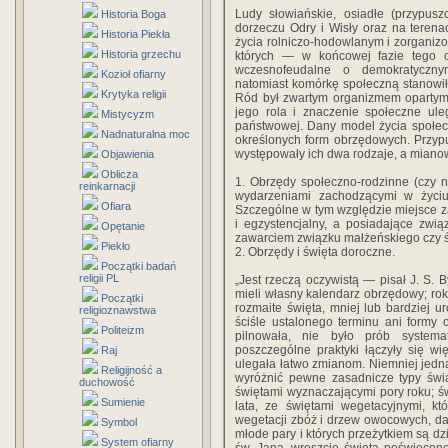
Ludy słowiańskie, osiadłe (przypus
Historia Boga
dorzeczu Odry i Wisły oraz na terenac
Historia Piekła
życia rolniczo-hodowlanym i zorgani
Historia grzechu
których — w końcowej fazie tego 
wczesnofeudalne o demokratyczny
Kozioł ofiarny
natomiast komór­kę społeczną stanowił
Krytyka religii
Ród był zwartym organiz­mem opartym
jego rola i znaczenie społeczne ule
Mistycyzm
państwowej. Dany model życia społec
Nadnaturalna moc
określonych form obrzędowych. Przyp
występowały ich dwa ro­dzaje, a mianow
Objawienia
Oblicza
1. Obrzędy społeczno-rodzinne (czy 
reinkarnacji
wydarze­niami zachodzącymi w życiu
Ofiara
Szczególne w tym względzie miejsce z
i egzystencjalny, a posiadające zwią
Opętanie
zawarciem związku małżeń­skiego czy ś
Piekło
2. Obrzędy i święta doroczne.
Początki badań
religii PL
„Jest rzeczą oczywi­stą — pisał J. S.
mieli własny kalendarz obrzędowy; rok
Początki
rozmaite święta, mniej lub bardziej u
religioznawstwa
ściśle ustalonego terminu ani formy 
Politeizm
pilnowała, nie było prób systema
poszczególne praktyki łączyły się w
Raj
ulegała łat­wo zmianom. Niemniej je
Religijność a
wyróżnić pew­ne zasadnicze typy świ
duchowość
świętami wyznaczają­cymi pory roku; ś
Sumienie
lata, ze świętami wegetacyjnymi, kt
wegetacji zbóż i drzew owo­cowych, dal
Symbol
młode pary i których przeżyt­kiem są dz
System ofiarny