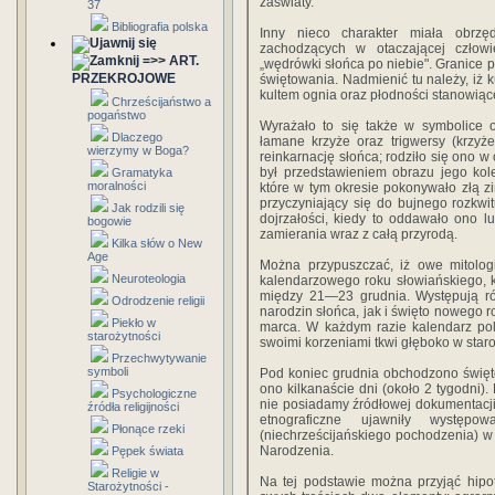
zaświaty.
37
Bibliografia polska
Inny nieco charakter miała obrz
zachodzących w ota­czającej człowi
=>> ART.
„wędrówki słońca po niebie". Granice 
PRZEKROJOWE
świętowania. Nadmienić tu należy, iż k
kultem ognia oraz płodności stanowiącej
Chrześcijaństwo a
pogaństwo
Wyrażało to się także w symbolice o
Dlaczego
łamane krzyże oraz trigwersy (krzyż
wierzymy w Boga?
reinkarnację słońca; rodziło się ono w
był przed­stawieniem obrazu jego kol
Gramatyka
moralności
które w tym okresie poko­nywało złą z
przyczyniający się do bujnego roz­kwi
Jak rodzili się
dojrzałości, kiedy to oddawało ono 
bogowie
zamie­rania wraz z całą przyrodą.
Kilka słów o New
Age
Można przypuszczać, iż owe mitologi
Neuroteologia
kalendarzowego roku słowiańskiego, k
mię­dzy 21—23 grudnia. Występują 
Odrodzenie religii
narodzin słońca, jak i święto nowego 
Piekło w
marca. W każdym ra­zie kalendarz po
starożytności
swoimi korzeniami tkwi głęboko w star
Przechwytywanie
symboli
Pod koniec grudnia obchodzono święt
ono kilkana­ście dni (około 2 tygodni)
Psychologiczne
nie posiadamy źró­dłowej dokumentacji
źródła religijności
etnograficzne ujawniły wy­stęp
Płonące rzeki
(niechrześcijańskiego pochodzenia) 
Narodzenia.
Pępek świata
Religie w
Na tej podstawie można przyjąć hipot
Starożytności -