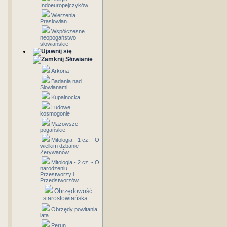
Indoeuropejczyków
Wierzenia
Prasłowian
Współczesne
neopogaństwo
słowiańskie
Słowianie
Arkona
Badania nad
Słowianami
Kupalnocka
Ludowe
kosmogonie
Mazowsze
pogańskie
Mitologia - 1 cz. - O
wielkim dzbanie
Zerywanów
Mitologia - 2 cz. - O
narodzeniu
Przestworzy i
Przedstworzów
Obrzędowość
starosłowiańska
Obrzędy powitania
lata
Perun