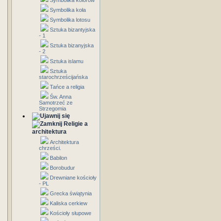
Symbolika kolorów
Symbolika koła
Symbolika lotosu
Sztuka bizantyjska
- 1
Sztuka bizanyjska
- 2
Sztuka islamu
Sztuka
starochrześcijańska
Tańce a religia
Św. Anna
Samotrzeć ze
Strzegomia
Religie a
architektura
Architektura
chrześci.
Babilon
Borobudur
Drewniane kościoły
- PL
Grecka świątynia
Kaliska cerkiew
Kościoły słupowe