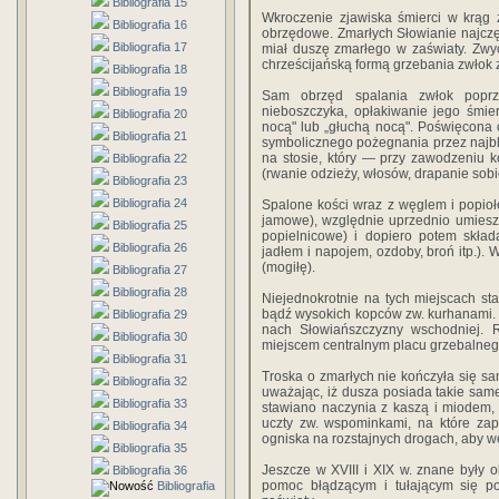
Bibliografia 15
Wkroczenie zjawiska śmierci w krąg 
Bibliografia 16
obrzędowe. Zmarłych Słowianie najczęś
Bibliografia 17
miał duszę zmarłego w zaświaty. Zwyc
chrześcijańską formą grzebania zwłok 
Bibliografia 18
Bibliografia 19
Sam obrzęd spalania zwłok poprze
nieboszczyka, opłakiwanie jego śmie
Bibliografia 20
nocą" lub „głuchą nocą". Poświęcona 
Bibliografia 21
symbolicznego pożegnania przez najbl
na sto­sie, który — przy zawodzeniu k
Bibliografia 22
(rwanie odzieży, włosów, drapanie sobi
Bibliografia 23
Bibliografia 24
Spalone kości wraz z węglem i popio
jamo­we), względnie uprzednio umieszc
Bibliografia 25
popielnicowe) i do­piero potem skła
Bibliografia 26
jadłem i napojem, ozdoby, broń itp.).
(mogiłę).
Bibliografia 27
Bibliografia 28
Niejednokrotnie na tych miejscach s
bądź wysokich kopców zw. kurhanami. 
Bibliografia 29
nach Słowiańszczyzny wschodniej. 
Bibliografia 30
miejscem central­nym placu grzebalneg
Bibliografia 31
Troska o zmarłych nie kończyła się s
Bibliografia 32
uważając, iż dusza posiada takie sam
Bibliografia 33
stawiano naczynia z kaszą i miodem,
uczty zw. wspominkami, na które zap
Bibliografia 34
ogniska na rozstajnych drogach, aby w
Bibliografia 35
Jeszcze w XVIII i XIX w. znane były 
Bibliografia 36
pomoc błądzącym i tuła­jącym się p
Bibliografia