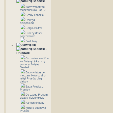
Bałtowie
Baby w fabryce
męczenników - cz. 2
Groby końskie
Obrzęd
ciałopalenia
Religia Bałtów
Uroczystości
pogrzebowe
Zaślubiny
Bałtowie -
Prusowie
Co można zrobić w
ze Świętą Lipką przy
pomocy Świętej
Siekierki
Baby w fabryce
męczenników czyli o
religii Prusów ciąg
dalszy
Baba Pruska z
Prątnicy
Do czego Prusom
służyły ścięte głowy
Kamienne baby
Kultura duchowa
Prusów