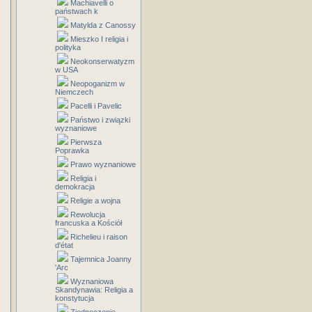
Machiavelli o
państwach k
Matylda z Canossy
Mieszko I religia i
polityka
Neokonserwatyzm
w USA
Neopoganizm w
Niemczech
Pacelli i Pavelic
Państwo i związki
wyznaniowe
Pierwsza
Poprawka
Prawo wyznaniowe
Religia i
demokracja
Religie a wojna
Rewolucja
francuska a Kościół
Richelieu i raison
d'état
Tajemnica Joanny
'Arc
Wyznaniowa
Skandynawia: Religia a
konstytucja