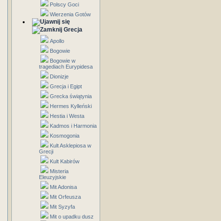
Polscy Goci
Wierzenia Gotów
Grecja
Apollo
Bogowie
Bogowie w
tragediach Eurypidesa
Dionizje
Grecja i Egipt
Grecka świątynia
Hermes Kylleński
Hestia i Westa
Kadmos i Harmonia
Kosmogonia
Kult Asklepiosa w
Grecji
Kult Kabirów
Misteria
Eleuzyjskie
Mit Adonisa
Mit Orfeusza
Mit Syzyfa
Mit o upadku dusz