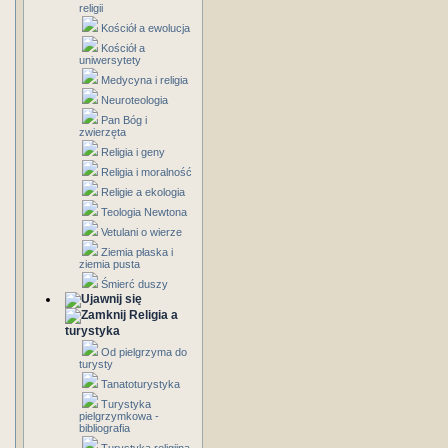
religii
Kościół a ewolucja
Kościół a
uniwersytety
Medycyna i religia
Neuroteologia
Pan Bóg i
zwierzęta
Religia i geny
Religia i moralność
Religie a ekologia
Teologia Newtona
Vetulani o wierze
Ziemia płaska i
ziemia pusta
Śmierć duszy
Religia a
turystyka
Od pielgrzyma do
turysty
Tanatoturystyka
Turystyka
pielgrzymkowa -
bibliografia