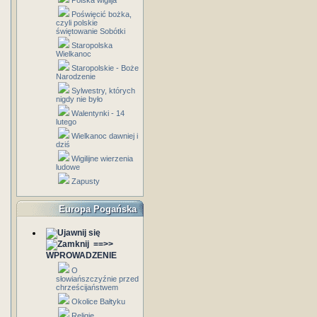
Polska wigilja
Poświęcić bożka,
czyli polskie
świętowanie Sobótki
Staropolska
Wielkanoc
Staropolskie - Boże
Narodzenie
Sylwestry, których
nigdy nie było
Walentynki - 14
lutego
Wielkanoc dawniej i
dziś
Wigilijne wierzenia
ludowe
Zapusty
Europa Pogańska
==>>
WPROWADZENIE
O
słowiańszczyźnie przed
chrześcijaństwem
Okolice Bałtyku
Religie