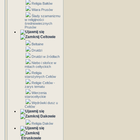
Religia Bałtów
Wiara Prusów
Ślady szamanizmu
w religijności
średniowiecznych
Prusów
Celtowie
Beltaine
Druidzi
Druidzi w źródłach
Niebo i słońce w
mitach celtyckich
Religia
starożytnych Celtów
Religie Celtów -
zarys tematu
Wierzenia
staroceltyckie
Wędrówki dusz u
Celtów
Dakowie
Religia Daków
Etruskowie