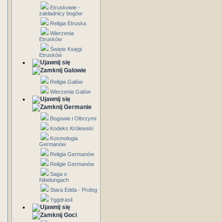
Etruskowie -
zakładnicy bogów
Religia Etruska
Wierzenia
Etrusków
Święte Księgi
Etrusków
Galowie
Religia Galów
Wierzenia Galów
Germanie
Bogowie i Olbrzymi
Kodeks Królewski
Kosmologia
Germanów
Religia Germanów
Religie Germanów
Saga o
Nibelungach
Stara Edda - Prolog
Yggdrasil
Goci