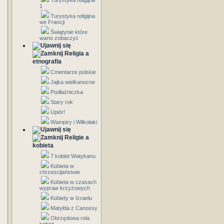
Turystyka religijna
1
Turystyka religijna
we Francji
Świątynie które
warto zobaczyć
Religia a
etnografia
Cmentarze polskie
Jajka wielkanocne
Podłaźniczka
Stary rok
Upiór!
Wampiry i Wilkołaki
Religie a
kobieta
7 kobiet Watykanu
Kobieta w
chrzescijaństwie
Kobieta w czasach
wypraw krzyżowych
Kobiety w Izraelu
Matylda z Canossy
Obrzędowa rola