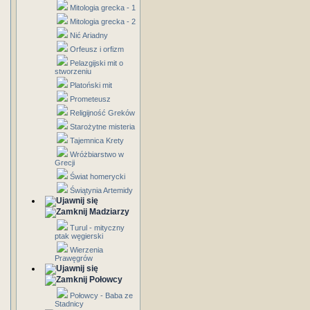
Mitologia grecka - 1
Mitologia grecka - 2
Nić Ariadny
Orfeusz i orfizm
Pelazgijski mit o
stworzeniu
Platoński mit
Prometeusz
Religijność Greków
Starożytne misteria
Tajemnica Krety
Wróżbiarstwo w
Grecji
Świat homerycki
Świątynia Artemidy
Madziarzy
Turul - mityczny
ptak węgierski
Wierzenia
Prawęgrów
Połowcy
Połowcy - Baba ze
Stadnicy