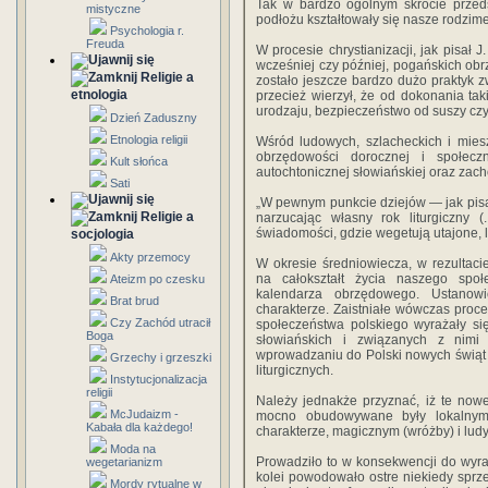
Tak w bardzo ogólnym skrócie przeds
mistyczne
podłożu kształtowały się nasze rodzime
Psychologia r.
Freuda
W procesie chrystianizacji, jak pisał J
wcześniej czy później, pogańskich obrz
Religie a
zostało jeszcze bardzo dużo praktyk 
etnologia
przecież wierzył, że od dokonania tak
urodzaju, bezpieczeń­stwo od suszy czy
Dzień Zaduszny
Etnologia religii
Wśród ludowych, szlacheckich i miesz
obrzędowości dorocznej i społecz
Kult słońca
autochtonicznej słowiańskiej oraz za­ch
Sati
„W pewnym punkcie dzie­jów — jak pisa
Religie a
narzucając własny rok liturgicz­ny 
świadomości, gdzie wegetują utajone, l
socjologia
Akty przemocy
W okresie średniowiecza, w rezultaci
na cało­kształt życia naszego społ
Ateizm po czesku
kalendarza obrzędowego. Ustanowi
Brat brud
charakterze. Zaistniałe wówczas proce
Czy Zachód utracił
społe­czeństwa polskiego wyrażały si
Boga
słowiańskich i zwią­zanych z nim
wprowadzaniu do Polski nowych świąt 
Grzechy i grzeszki
liturgicznych.
Instytucjonalizacja
religii
Należy jednakże przyznać, iż te now
McJudaizm -
mocno obudowywane były lokalnymi 
Kabała dla każdego!
charakte­rze, magicznym (wróżby) i lud
Moda na
Prowadziło to w konsekwencji do wy­raź
wegetarianizm
kolei powodowało ostre niekiedy sprze
Mordy rytualne w