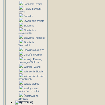
Pogański Łysiec
Religie Słowian -
zarys
Sobótka
Stworzenie świata
Słowianie
Słowianie -
ciekawostki
Słowianie Połabscy
Słowianie
Wschodni
Słowiańska dusza
Ukraiński Olimp
W kraju Peruna,
Swaroga i Welesa
Wieniec, wianki
Wierzenia Słowian
Wierzenia plemion
prapolskich
Wilcze plemię
Wodny świat
topielców i rusałek
Światowid ze
Zbrucza