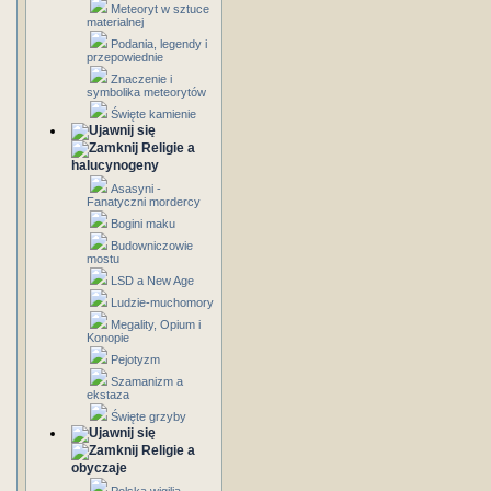
Meteoryt w sztuce
materialnej
Podania, legendy i
przepowiednie
Znaczenie i
symbolika meteorytów
Święte kamienie
Religie a
halucynogeny
Asasyni -
Fanatyczni mordercy
Bogini maku
Budowniczowie
mostu
LSD a New Age
Ludzie-muchomory
Megality, Opium i
Konopie
Pejotyzm
Szamanizm a
ekstaza
Święte grzyby
Religie a
obyczaje