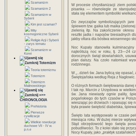
Szamanizm
W procesie chrystianizacji ziem polsk
Szamanizm 2
pisanka — równolegle ze starojude
stała się elementem symboliki wielkano
Szamanizm w
Syberii
Do zwyczajów symbolizujących jare 
Kim jest szaman?
śpiewem tzw. gaika lub maika (zielonej
zielenią itp. Na zakończenie okre
Mity
kosmogoniczne Syberii
resztki jadła i napojów bie­siadnych 
jakby ofiara dla bóstwa wiosennego sł
Religie Azji i Syberii
- zarys tematu
Noc Kupały stanowiła kulminacyjny 
Szamanizm w
najkrótszą noc w roku, tj. 23—24 cz
Korei
dorocznych świąt słowiań­skich, usuw
plan dalszy. Na czoło natomiast wys
Totemizm
rodzinnego.
Teoria totemizmu
W „...dzień św. Jana bylicą się opasać,
Totemizm
Świętojańska według Reja z Nagłowic.
Totemizm
O róż­nych formach świętowania danej 
Malinowskiego
I tak np. Mar­cin z Urzędowa w wielkim 
św. Jana niewiasty ognie paliły, śp
=>>
pogańskiego do tych czasów w Pol­szcz
CHRONOLOGIA
wieszając po drzwiach i opasując się n
Prehistoria
była pra­wie świętość diabelska, śpiewa
Pierwsze
Święto lata występowało w czasie peł
cywilizacje
miesiąca roku. W dużej mierze wpływało
Wielkie rewolucje
Stąd obrzędowość tego święta posia
duchowe VII - IV w.
pobudliwości. To z kolei stało się przy
p.n.e
Nocy Kupały, jako „praktyk szatańskich"