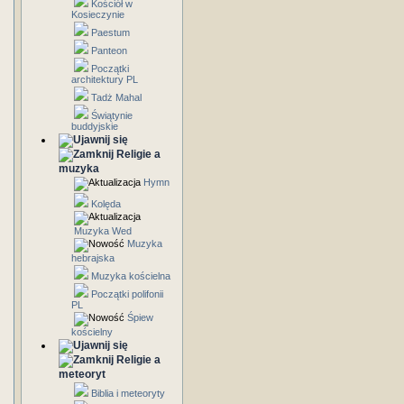
Kościół w
Kosieczynie
Paestum
Panteon
Początki
architektury PL
Tadż Mahal
Świątynie
buddyjskie
Religie a
muzyka
Hymn
Kolęda
Muzyka Wed
Muzyka
hebrajska
Muzyka kościelna
Początki polifonii
PL
Śpiew
kościelny
Religie a
meteoryt
Biblia i meteoryty