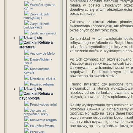
mniemaniu dożynki stanowią tradycy
Wartości etyczne
rol­nika w postaci uzyskanych prze
XVII w.
dopatrywać się w tym obrzędzie echa
bóstw rolniczych.
Zarys filozofii
buddyjskiej 1
Zakończenie okresu zbioru plonó
Zarys filozofii
świętowania i od­poczynku, ale równocz
buddyjskiej 2
określonych bóstw rolni­czych.
Źródło moralności
Za przykład w tym względzie posł
Religie a
odbywane­go w Arkonie na Rugii. Uroc
od złożenia symbolicz­nej ofiary z mio
literatura
ze złożenia darów z uzyska­nych plonó
Anthony de Mello
Po tych czynnościach przystępowano 
Dante Alighieri -
Piekło
Wszyscy uczestnicy uczty wnosili swój 
Utrzy­mywanie wstrzemięźliwości w p
Konstandinos
negatywnie. Po kil­kudniowym bies
Kawafis
powracano do swoich siedzib.
Literatura religijna
Trudno stwierdzić czy podobne form
Powieść religijna
słowiańskich, z których wykształto
hipotezy odnośnie funkcjonowania u ws
Religia a
niczych, a nawet duchów opiekuńczych 
psychologia
Freud wobec religii
Relikty występowania tych ostatnich z
przełomu XIX—XX w. Odnajdujemy w ni
Jak zostać
Sporysz. Ponadto na rzecz danej hipot
przywódcą sekty
przypisywane jest ostat­nim kłosom zżę
Konwersja religijna
ziarna z nich używa się do symbolicz
one nazwy, np.: przepióreczka, koza, bro
Po końcu świata
Przeżycie