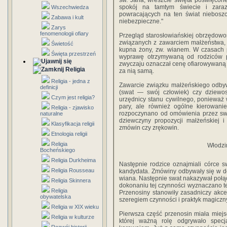
św. Jana, wreszcie święta po­święcone
spokój na tamtym świecie i zara
Wszechwiedza
powracających na ten świat nieboszcz
Zabawa i kult
niebez­pieczne."
Zarys
fenomenologii ofiary
Przegląd starosłowiańskiej obrzędowo
związa­nych z zawarciem małżeństwa,
Świetość
kupna żony, zw. wianem. W czasach p
Święta przestrzeń
wyprawę otrzymywaną od rodziców 
zwyczaju oznaczał cenę ofiarowywaną 
Religia
za nią samą.
Religia - jedna z
Zawarcie związku małżeńskiego odbyw
definicji
(swat — swój człowiek) czy dziewosł
Czym jest religia?
urzędnicy stanu cywilnego, ponieważ 
pary, ale również ogólne kierowani
Religia - zjawisko
rozpoczynano od omówienia przez swa
naturalne
dziew­czyny propozycji małżeńskiej 
Klasyfikacja religii
zmówin czy zręko­win.
Etnologia religii
Religia
Włodzim
Bocheńskiego
Religia Durkheima
Następnie rodzice oznajmiali córce s
Religia Rousseau
kandydata. Zmówiny odbywały się w do
wiana. Następnie swat nakazywał połąc
Religia Skinnera
dokonaniu tej czynności wy­znaczano t
Religia
Przenosiny stanowiły zasadniczy akce
obywatelska
szeregiem czynności i praktyk magiczn
Religia w XIX wieku
Pierwsza część przenosin miała miejs
Religia w kulturze
której ważną rolę odgrywało specj