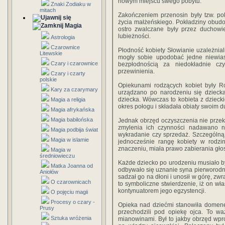
nowym miej­scu swego pobytu.
Znaki Zodiaku w
mitach
Zakończeniem przenosin były tzw. po
życia małżeńskiego. Pokładziny obudo
Magia
ostro zwalczane były przez duchowie
lubież­ności.
Astrologia
Czarownice
Płodność kobiety Słowianie uzależnia
Litewskie
mogły sobie upodobać jedne niewiast
Czary i czarownice
bezpłodnością za nie­dokładnie cz
przewinienia.
Czary i czarty
polskie
Opiekunami rodzących kobiet by­ły Ro
Kary za czarymary
urządzano po narodzeniu się dziecka 
dziecka. Wówczas to kobieta z dziecki
Magia a religia
okres połogu i skła­dała obiaty swoim
Magia afrykańska
Magia babilońska
Jednak obrzęd oczyszczenia nie przek
zmylenia ich czynno­ści nadawano 
Magia podbija świat
wykradanie czy sprzedaż. Szczególną 
Magia w islamie
jednocześnie rangę kobiety w rodzi
znaczeniu, miała prawo zabierania gło
Magia w
średniowieczu
Każde dziecko po urodzeniu musiało być
Matka Joanna od
od­bywało się uznanie syna pierworodne
Aniołów
sadzał go na dłoni i unosił w górę, zwr
O czarownicach
to symboliczne stwierdzenie, iż on wł
kontynuatorem jego egzy­stencji.
O pojęciu magii
Procesy o czary -
Opieka nad dziećmi stanowiła domenę
Prusy
przechodzi­li pod opiekę ojca. To w
Sztuka wróżenia
mianowinami. Był to jakby obrzęd wpr