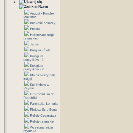
Rzym
August - Pontifex
Maximus
Boskość cesarzy
Eneida
Hellenizacji religii
rzymskiej
Janus
Kaligula i Żydzi
Kolegium
pontyfików - 1
Kolegium
pontyfików - 2
Kto pierwszy palił
księgi
Kult Kybele w
Rzymie
Od Romulusa do
Republiki
Parentalia, Lemuria
Pliniusz St. o Bogu
Religie Cesarstwa
Religie rzymskie
Wczesna religia
rzymska