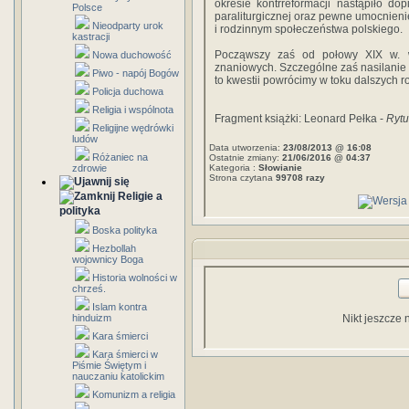
okresie kontrreformacji nastąpiło dop
Polsce
paraliturgicznej oraz pewne umocnienie
Nieodparty urok
i rodzinnym społeczeń­stwa polskiego.
kastracji
Począwszy zaś od połowy XIX w. wy
Nowa duchowość
znaniowych. Szczególne zaś nasilanie 
Piwo - napój Bogów
to kwestii powrócimy w toku dalszych 
Policja duchowa
Religia i wspólnota
Fragment książki: Leonard Pełka -
Rytu
Religijne wędrówki
ludów
Data utworzenia:
23/08/2013 @ 16:08
Różaniec na
Ostatnie zmiany:
21/06/2016 @ 04:37
zdrowie
Kategoria :
Słowianie
Strona czytana
99708 razy
Religie a
polityka
Boska polityka
Hezbollah
wojownicy Boga
Historia wolności w
chrześ.
Islam kontra
hinduizm
Nikt jeszcze 
Kara śmierci
Kara śmierci w
Piśmie Świętym i
nauczaniu katolickim
Komunizm a religia