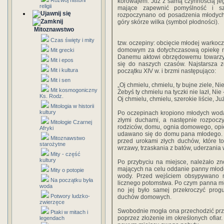
Rozwój historii
korowajem. Już z samą czynnością je­
religii
mające zapewnić pomyślność i sz
rozpoczynano od posadzenia młodych
góry skórze wilka (symbol płod­ności).
Mitoznawstwo
Czas święty i mity
tzw. oczepiny: obcięcie młodej warkocz
domowym za dotychczasową opiekę nad
Mit grecki
Danemu akto­wi obrzędowemu towarzysz
Mit i epos
się do naszych czasów. Najstarsza 
Mit i kultura
początku XIV w. i brzmi następująco:
Mit i sen
„Oj chmielu, chmielu, ty bujne ziele, N
Mit kosmogoniczny
Żebyś ty chmielu na tyczki nie lazł, Nie 
Ks. Rodz.
Oj chmielu, chmielu, szerokie liście, Ju
Mitologia w historii
kultury
Po oczepinach kropiono młodych wodą
złymi duchami, a następnie rozpocz
Mitologie Czarnej
rodziców, domu, ognia domowego, opie
Afryki
udawano się do domu pana młode­go. 
Mitoznawstwo
przed urokami złych duchów, które to
starożytne
wrza­wy, trzaskania z batów, uderzania 
Mity - część
kultury
Po przybyciu na miejsce, należało z
mających na ce­lu oddanie panny mło
Mity o potopie
wody. Przed wejściem obsy­pywano m
Na początku była
licznego potomstwa. Po czym panna mło
woda
no jej było samej przekroczyć pro
Potwory ludzko-
duchów domowych.
zwierzęce
Swobodnie mogła ona przechodzić prz
Ptaki w mitach i
po­przez złożenie im określonych ofiar
legendach