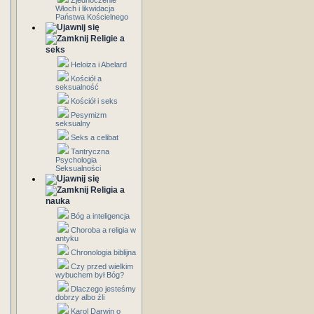
Zjednoczenie
Włoch i likwidacja
Państwa Kościelnego
Religie a
seks
Heloiza i Abelard
Kościół a
seksualność
Kościół i seks
Pesymizm
seksualny
Seks a celibat
Tantryczna
Psychologia
Seksualności
Religia a
nauka
Bóg a inteligencja
Choroba a religia w
antyku
Chronologia biblijna
Czy przed wielkim
wybuchem był Bóg?
Dlaczego jesteśmy
dobrzy albo źli
Karol Darwin o