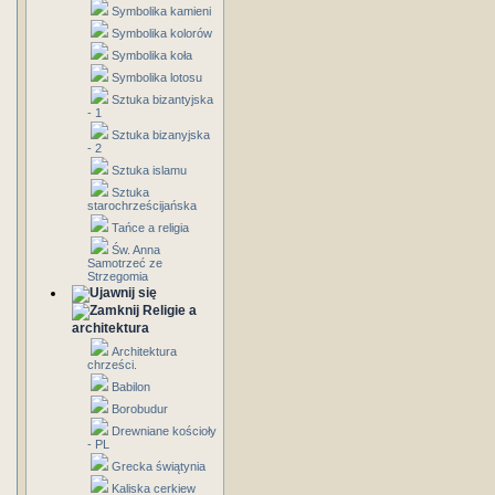
Symbolika kamieni
Symbolika kolorów
Symbolika koła
Symbolika lotosu
Sztuka bizantyjska
- 1
Sztuka bizanyjska
- 2
Sztuka islamu
Sztuka
starochrześcijańska
Tańce a religia
Św. Anna
Samotrzeć ze
Strzegomia
Religie a
architektura
Architektura
chrześci.
Babilon
Borobudur
Drewniane kościoły
- PL
Grecka świątynia
Kaliska cerkiew