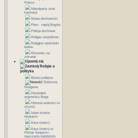
Polsce
Nieodparty urok
kastracji
Nowa duchowość
Piwo - napój Bogów
Policja duchowa
Religia i wspólnota
Religijne wędrówki
ludów
Różaniec na
zdrowie
Religie a
polityka
Boska polityka
Doktryna
Reagana
Hezbollah
wojownicy Boga
Historia wolności w
chrześ.
Islam kontra
hinduizm
Kara śmierci
Kara śmierci w
Piśmie Świętym i
nauczaniu katolickim