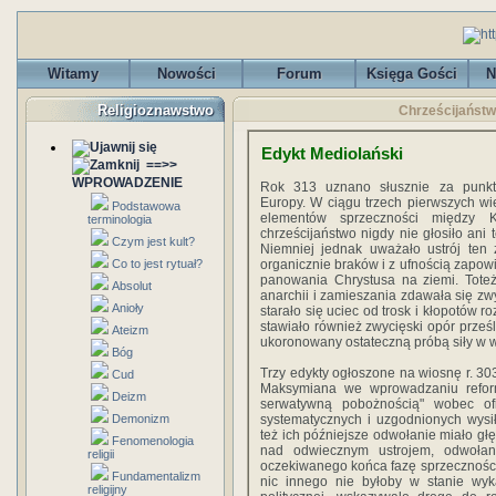
Witamy
Nowości
Forum
Księga Gości
N
Religioznawstwo
Chrześcijaństwo
Edykt Mediolański
==>>
WPROWADZENIE
Rok 313 uznano słusznie za punkt
Europy. W cią­gu trzech pierwszych w
Podstawowa
elementów sprzeczności między K
terminologia
chrześcijaństwo nigdy nie głosiło ani 
Czym jest kult?
Niemniej jednak uważało ustrój te
Co to jest rytuał?
organicznie bra­ków i z ufnością zapow
panowania Chrystusa na ziemi. Toteż
Absolut
anarchii i zamieszania zdawała się zw
Anioły
starało się uciec od trosk i kłopotów 
stawiało również zwycięski opór prześl
Ateizm
ukoronowany ostateczną próbą siły w 
Bóg
Trzy edykty ogłoszone na wiosnę r. 303
Cud
Maksymiana we wprowadzaniu refor
Deizm
serwatywną pobożnością" wobec ofic
Demonizm
systematycznych i uzgodnionych wysi
też ich późniejsze odwołanie miało gł
Fenomenologia
nad odwiecz­nym ustrojem, odwoła
religii
oczekiwanego końca fazę sprzeczności 
Fundamentalizm
nic innego nie byłoby w stanie wykaz
religijny