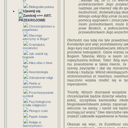
...wydaje się, że ci, co wier
37
przekraczaniem Jego przykaz
Bibliografia polska
nadzieje, jak również siłę do 
bezbożność, doświadczają skut
=>> ART.
którego usługi Bóg uznał za poż
PRZEKROJOWE
pomocą wygnałem i zniszczyłem 
moim pośrednictwem, może by
Chrześcijaństwo a
praw Boskich, a jednocześni
pogaństwo
przewodni­ctwem Jego wszechmo
Dlaczego
wierzymy w Boga?
Obchodzi nas tutaj nie tyle prawdziwoś
Konstantyn jest więc przedstawiony ja
Gramatyka
moralności
Jego kary nad prześla­dowcami, których
proroków hebrajskich. Gdzie indziej c
Jak rodzili się
Bogiem Tytanów, którzy w swym sza
bogowie
najwyższemu królowi. Toteż Bóg wyna
Kilka słów o New
mu po­wodzenie w takiej mierze, że 
Age
szereg zwycięstw i stał się monarch
Neuroteologia
historię i tradycje. Wśród określający
victoriosissimus et maximus, maximus
Odrodzenie religii
nauczono wojska modlić się w ty
Piekło w
imperatorem
.
starożytności
Triumfy, których doznawał wszędzie
Przechwytywanie
symboli
chrześcijański będzie dzierżył władzę
pokój, szczęśliwa karmicielka mło
Psychologiczne
błogosławieństwa­mi pokoju zapanuje
źródła religijności
włócznie na sierpy, i naród nie będz
Płonące rzeki
poznają już wojny." Owe starożytne rę
znaleźć całkowite wypełnienie w Nowe
Pępek świata
Religie w
Okazuje się więc, że Euzebiusz szu
Starożytności -