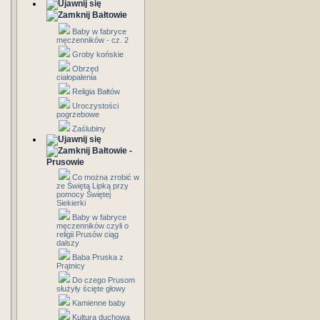
Bałtowie
Baby w fabryce
męczenników - cz. 2
Groby końskie
Obrzęd
ciałopalenia
Religia Bałtów
Uroczystości
pogrzebowe
Zaślubiny
Bałtowie -
Prusowie
Co można zrobić w
ze Świętą Lipką przy
pomocy Świętej
Siekierki
Baby w fabryce
męczenników czyli o
religii Prusów ciąg
dalszy
Baba Pruska z
Prątnicy
Do czego Prusom
służyły ścięte głowy
Kamienne baby
Kultura duchowa