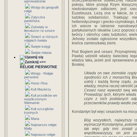
urzeczywistnienia odwiecznej nadzi
wprowadzenie
pokoju, które przejął Rzym klasyczn
Wstęp do geografii
niedoskonałym odbi­ciem; jest rz
religii
Euzebiusza. Leżą one w fakcie, że c
Zatyczka
ludzkiej solidarności. Traktując 
panieńska
hellenistycznego i grecko-rzymskiego,
ich wierze w istnienie narodowyc
Zaświaty w
partykularnych idea­łów. Lecz poprze
literaturze i w sztuce
twórcy i obrońcy całej ludzkości, wie
Śmierć w różnych
Jehowy zostało ogłoszone wszystkim,
religiach świata
krańce zamieszkałej ziemi.
Święte księgi
Pod Bogiem jest cesarz. Przynajmniej 
Święte miasta
Pawła) udzielił władzy świeckiej le
władza taka, jeżeli jest sprawowana 
=>>
Bo­skiej.
RELIGIE PIERWOTNE
Układa on swe ziemskie rządy 
Wstęp - Religie
pierwotne
zgodności ich z monarchią Bo
ustrój i każdą formę rządu, 
Huna i Roa
władzy, można raczej określić ja
Kult Macierzy
Cesarz nasz wywodzi swą władz
Prowadząc tych, którymi włada 
Kult przodków we
czyni z nich poddanych odp
współczesnym
Wietnamie
przeciwników prawdy wedle zwy
Kult szczątków
Konstantyn był więc cesarzem na mocy
kostnych
Mana
Bóg wszystkich, najwyższy r
wyznaczył Konstantyna, potomka
Najstarsze religie
Malty
tak więc gdy inni zostali 
współtowarzyszy, on jest j
Najstasze religie