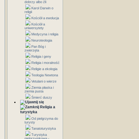
dobrzy albo źli
Karol Darwin o
religii
Kościół a ewolucja
Kościół a
uniwersytety
Medycyna i religia
Neuroteologia
Pan Bóg i
zwierzęta
Religia i geny
Religia i moralność
Religie a ekologia
Teologia Newtona
Vetulani o wierze
Ziemia płaska i
ziemia pusta
Śmierć duszy
Religia a
turystyka
Od pielgrzyma do
turysty
Tanatoturystyka
Turystyka
pielgrzymkowa -