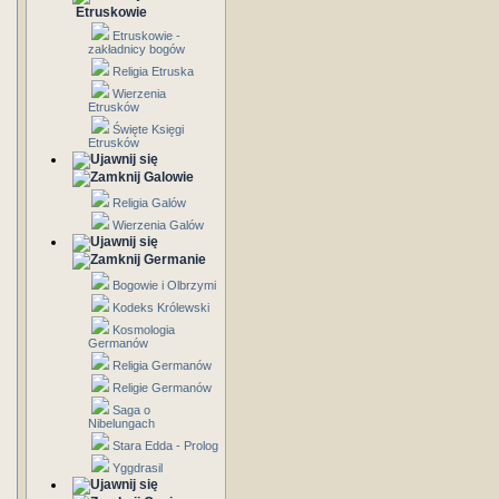
Etruskowie
Etruskowie -
zakładnicy bogów
Religia Etruska
Wierzenia
Etrusków
Święte Księgi
Etrusków
Galowie
Religia Galów
Wierzenia Galów
Germanie
Bogowie i Olbrzymi
Kodeks Królewski
Kosmologia
Germanów
Religia Germanów
Religie Germanów
Saga o
Nibelungach
Stara Edda - Prolog
Yggdrasil