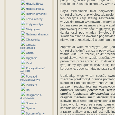
politycznej, wskazywało dro­gę do
Historia Boga
Kościołem. Stosunki te znalazły wyraz
Historia Piekła
Edykt Mediolański miał oczywiści
Historia grzechu
chrześcijaństwu przywilejów „dozwolon
ten poczynił cały szereg zastrzeżeń
Kozioł ofiarny
wszystkim prawo wy­znawania wiary i u
Krytyka religii
być narażeni jej wyznawcy. Przywracał 
państwowej z powodów religijnych, ja
Mistycyzm
działalności pod władzą Świętego K
Nadnaturalna moc
składania ofiar na dworach pogańskich
Objawienia
nie wolno przeszkadzać w spełnianiu 
Oblicza
Zapewniał więc wierzącym jako je
reinkarnacji
chrześcijańskim" i zara­zem potwierdzał
Ofiara
wiania kultu. Po trzecie, edykt przed
skonfiskowanych w czasie prześladowa
Opętanie
prywatnym przez sprzedaż lub dzierż
Piekło
tym, którzy byli gotowi wyrzec się i
Początki badań
korporację, upoważniając go przez to d
religii PL
Udzielając więc w ten sposób swego
Początki
znacznie przekroczyli granice potrzeb
religioznawstwa
szerokim i dalekosiężnym zna­czeniu
Politeizm
zarazem rozciągnięta na wyznawców 
Raj
omnibus liberam potestatem sequend
omnino facultatem abnegandam puta
Religijność a
religiom mentem suam dederet quam
duchowość
człowiek miał swo­bodę wyznawania reli
Sumienie
Stanowiło to więc ze strony państw
kontrolowania życia duchowego, które 
Symbol
a raczej całkowita neutral­ność religijn
System ofiarny