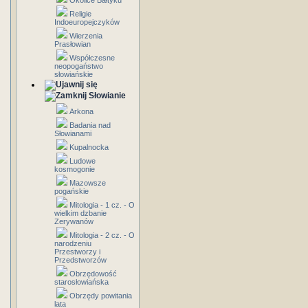
Okolice Bałtyku
Religie
Indoeuropejczyków
Wierzenia
Prasłowian
Współczesne
neopogaństwo
słowiańskie
Słowianie
Arkona
Badania nad
Słowianami
Kupalnocka
Ludowe
kosmogonie
Mazowsze
pogańskie
Mitologia - 1 cz. - O
wielkim dzbanie
Zerywanów
Mitologia - 2 cz. - O
narodzeniu
Przestworzy i
Przedstworzów
Obrzędowość
starosłowiańska
Obrzędy powitania
lata