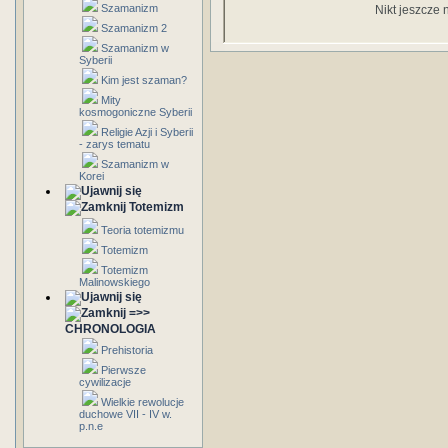
Szamanizm
Nikt jeszcze 
Szamanizm 2
Szamanizm w
Syberii
Kim jest szaman?
Mity
kosmogoniczne Syberii
Religie Azji i Syberii
- zarys tematu
Szamanizm w
Korei
Totemizm
Teoria totemizmu
Totemizm
Totemizm
Malinowskiego
=>>
CHRONOLOGIA
Prehistoria
Pierwsze
cywilizacje
Wielkie rewolucje
duchowe VII - IV w.
p.n.e