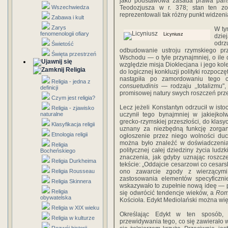
jako podstawowa zasada prawa państ
Wszechwiedza
Teodozjusza w r. 378; stan ten zos
reprezentowali tak różny punkt widzenia
Zabawa i kult
Zarys
W ty
fenomenologii ofiary
Licyniusz
dzie
odr
Świetość
odbudowanie ustroju rzymskiego p
Święta przestrzeń
Wschodu — o tyle przynajmniej, o ile d
względzie misja Dioklecjana i jego ko
Religia
do logicznej konkluzji polityki rozpoczę
nastąpiła po zamordowaniu tego c
Religia - jedna z
consuetudinis
— ro­dzaju ,,totalizmu"
definicji
promisowej natury swych roszczeń prz
Czym jest religia?
Lecz jeżeli Konstantyn odrzucił w isto
Religia - zjawisko
naturalne
uczynił tego bynajmniej w jakiejkol
grecko-rzymskiej prze­szłości, do klas
Klasyfikacja religii
uznany za niezbędną funkcję zorga
Etnologia religii
ogłoszenie przez niego wolności duc
można było znaleźć w doświadcze­nia
Religia
politycznej całej dziedziny życia lud
Bocheńskiego
znaczenia, jak gdyby uznając roszcz
Religia Durkheima
tekście: „Oddajcie cesarzowi co cesarsk
Religia Rousseau
ono zawarcie zgody z wierzącymi,
zastosowania elemen­tów specyficznie 
Religia Skinnera
wska­zywało to zupełnie nową ideę — pr
Religia
się odwrócić tendencje wieków, a
Rom
obywatelska
Kościoła. Edykt Mediolański można więc
Religia w XIX wieku
Określając Edykt w ten sposób, 
Religia w kulturze
przewidywania tego, co się zawierało w