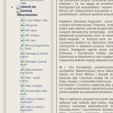
Rozwój historii
się żołnierzem krzyża. Przeciwnie, j
religii
niejasne i że nie sięgał on wzrokie
Konstantyn był wojownikiem i mężem
którym żył. Jednocześnie był jednym z 
przenikliwym i zdolnym spo­śród wszystk
Mitoznawstwo
Czas święty i mity
Najpierw obwo­łany Augustem prze
cesarza Konstancjusza Chlorusa, zosta
Mit grecki
potem jako starszy członek drugiej tetr
Mit i epos
związek dynastyczny poślu­biając có
Mit i kultura
abdykował przymusowo wraz ze swym 
tytułu Augusta, w każdym razie do 
Mit i sen
Licyniusza diadem na Zachodzie (list
Mit kosmogoniczny
niezręcznie o zdo­bycie purpury, Ko
Ks. Rodz.
śmierć. Następnie ogłosił swoje ni
Chlorusa i Klaudiusza Gotyka 
Mitologia w historii
kultury
Galeriusza w Nikodemii w roku następn
niepewnej entente między dawnymi ryw
Mitologie Czarnej
Afryki
W r. 312 Kon­stantyn, przekroczyws
Mitoznawstwo
uzurpatora Maksencjusza (syna Mak
starożytne
starciu na Pons Milvius i wszedł do 
Mity - część
podczas gdy Licyniusz podjął się 
kultury
Daję, in­nego z nominatów Galeriusza, 
Konstantyn i Licyniusz wypłynęli jako 
Mity o potopie
ich został wzmocniony zawar­ciem przez
Na początku była
razem poddali się warunkom protokoł
woda
Potwory ludzko-
Taki w ogólnych zarysach był wynik wal
zwierzęce
wykazał całą słabość jego planu, maj
pomocy powstałej automa­tycznie te
Ptaki w mitach i
dynastycz­nymi i roszczeniami dziedz
legendach