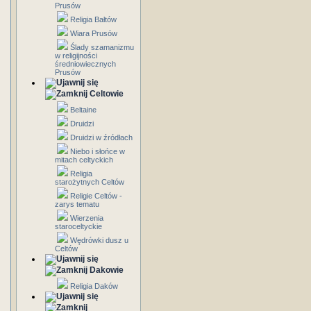
Prusów
Religia Bałtów
Wiara Prusów
Ślady szamanizmu
w religijności
średniowiecznych
Prusów
Celtowie
Beltaine
Druidzi
Druidzi w źródłach
Niebo i słońce w
mitach celtyckich
Religia
starożytnych Celtów
Religie Celtów -
zarys tematu
Wierzenia
staroceltyckie
Wędrówki dusz u
Celtów
Dakowie
Religia Daków