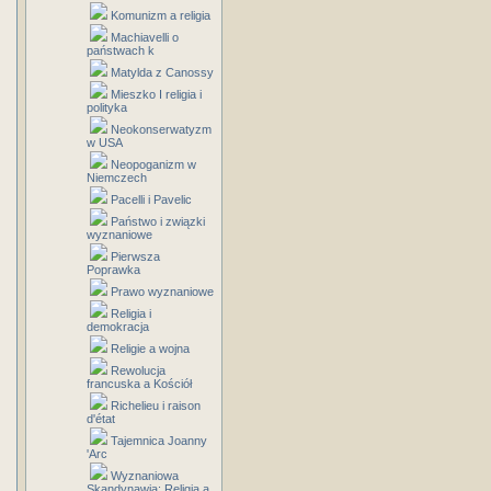
Komunizm a religia
Machiavelli o
państwach k
Matylda z Canossy
Mieszko I religia i
polityka
Neokonserwatyzm
w USA
Neopoganizm w
Niemczech
Pacelli i Pavelic
Państwo i związki
wyznaniowe
Pierwsza
Poprawka
Prawo wyznaniowe
Religia i
demokracja
Religie a wojna
Rewolucja
francuska a Kościół
Richelieu i raison
d'état
Tajemnica Joanny
'Arc
Wyznaniowa
Skandynawia: Religia a