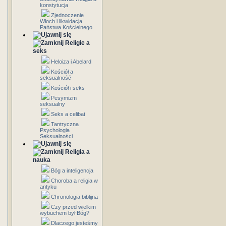
konstytucja
Zjednoczenie
Włoch i likwidacja
Państwa Kościelnego
Religie a
seks
Heloiza i Abelard
Kościół a
seksualność
Kościół i seks
Pesymizm
seksualny
Seks a celibat
Tantryczna
Psychologia
Seksualności
Religia a
nauka
Bóg a inteligencja
Choroba a religia w
antyku
Chronologia biblijna
Czy przed wielkim
wybuchem był Bóg?
Dlaczego jesteśmy