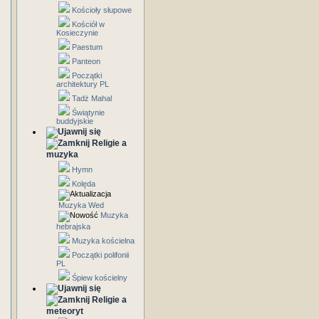
Kościoły słupowe
Kościół w
Kosieczynie
Paestum
Panteon
Początki
architektury PL
Tadż Mahal
Świątynie
buddyjskie
Religie a
muzyka
Hymn
Kolęda
Muzyka Wed
Muzyka
hebrajska
Muzyka kościelna
Początki polifonii
PL
Śpiew kościelny
Religie a
meteoryt