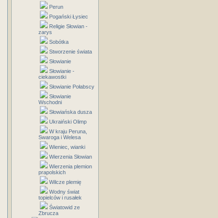
Perun
Pogański Łysiec
Religie Słowian -
zarys
Sobótka
Stworzenie świata
Słowianie
Słowianie -
ciekawostki
Słowianie Połabscy
Słowianie
Wschodni
Słowiańska dusza
Ukraiński Olimp
W kraju Peruna,
Swaroga i Welesa
Wieniec, wianki
Wierzenia Słowian
Wierzenia plemion
prapolskich
Wilcze plemię
Wodny świat
topielców i rusałek
Światowid ze
Zbrucza