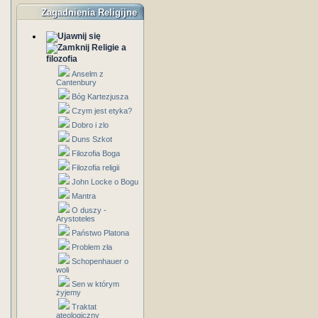
Zagadnienia Religijne
Religie a
filozofia
Anselm z
Cantenbury
Bóg Kartezjusza
Czym jest etyka?
Dobro i zlo
Duns Szkot
Filozofia Boga
Filozofia religii
John Locke o Bogu
Mantra
O duszy -
Arystoteles
Państwo Platona
Problem zła
Schopenhauer o
woli
Sen w którym
żyjemy
Traktat
ateologiczny