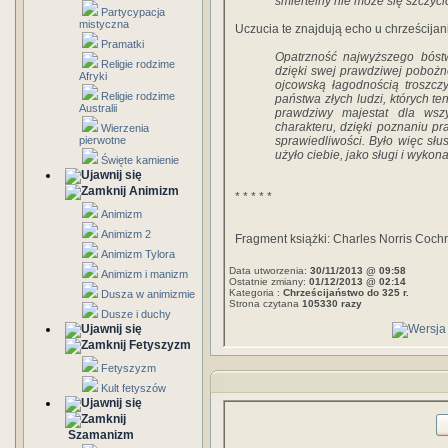
śmiertelny nie może się szczyci
Partycypacja
mistyczna
Uczucia te znajdują echo u chrześcijan
Pramatki
Opatrzność najwyższego bóst
Religie rodzime
dzięki swej prawdziwej pobożno
Afryki
ojcowską łagodnością troszcz
Religie rodzime
państwa złych ludzi, których t
Australii
prawdziwy majestat dla wszys
charakteru, dzięki poznaniu p
Wierzenia
pierwotne
sprawiedliwości. Było więc słu
użyło ciebie, jako sługi i wykon
Święte kamienie
Animizm
* * * * *
Animizm
Animizm 2
Fragment książki: Charles Norris Coch
Animizm Tylora
Data utworzenia:
30/11/2013 @ 09:58
Animizm i manizm
Ostatnie zmiany:
01/12/2013 @ 02:14
Kategoria :
Chrześcijaństwo do 325 r.
Dusza w animizmie
Strona czytana
105330 razy
Dusze i duchy
Fetyszyzm
Fetyszyzm
Kult fetyszów
Szamanizm