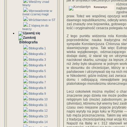
jak w umysłach ówczesnych pomieszały
Wiedźmy znad
różnic
Warty
Konstantyn
najbar
Wprowadzenie w
zgodne
świat czarnej magii
praw. Toteż we wspólnej opozycji wo
Wróżbiarstwo w ST
dawnego republikanizmu, odkryły wresz
zaś znalazły one bojownika, gotoweg
Z klątwą im do
łość i oryginalność cesarza polegała na 
twarzy
Z tego punktu widzenia rola Konsta
poprzedników; nauka tradycyjna mó
Bibliografia
sympatie Konstancjusza Chlorusa sta­
sławniejszego sy­na. Tak więc Eutro
Bibliografia 1
wieka wyjątkowego, odznaczającego
Bibliografia 2
dodaje dalej, iż starał się on utrzy
Bibliografia 3
naciskowi skarbu, uznając za lepsze,
niż żeby było skupione w jednym worku
Bibliografia 4
w stosunku do chrześcijan, którzy w 
Bibliografia 5
państwowe i utrzymywali się na nich 
w Nikodemii; gdzie indziej zaś zwrac
Bibliografia 6
domu i odbijającą niewątpliwie j
Bibliografia 7
platońskiego monoteizmu słonecznego
Bibliografia 8
Lecz cokolwiek można myśleć o chara
Bibliografia 9
znaczenie jego dzieła nie może podle
Bibliografia 10
religijnym lub (może) zabo­bonnym; j
(
divinitas
), któremu był wierny bez zas
Bibliografia 11
czasu owo niejasne pojęcie przybrał
Bibliografia 12
napis wyryty na jego łuku w Rzymie —
lub męża przeznaczenia. Takim się właś
Bibliografia 13
z tradycją chrześcijańską miał wizję Kr
Bibliografia 14
Najazd na Italię w r. 312 stanowił 