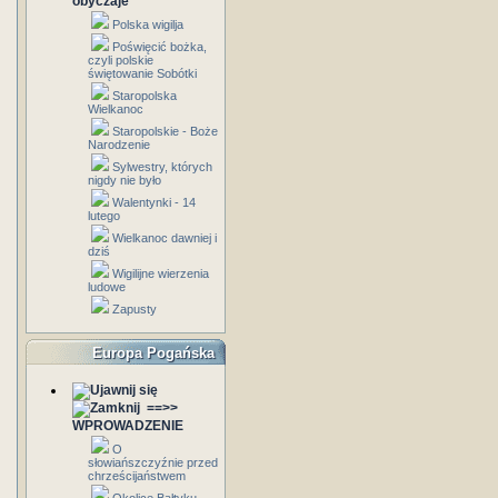
obyczaje
Polska wigilja
Poświęcić bożka,
czyli polskie
świętowanie Sobótki
Staropolska
Wielkanoc
Staropolskie - Boże
Narodzenie
Sylwestry, których
nigdy nie było
Walentynki - 14
lutego
Wielkanoc dawniej i
dziś
Wigilijne wierzenia
ludowe
Zapusty
Europa Pogańska
==>>
WPROWADZENIE
O
słowiańszczyźnie przed
chrześcijaństwem