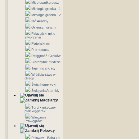
Mit o upadku dusz
Mitologia grecka - 1
Mitologia grecka - 2
Nić Ariadny
Orfeusz i orfizm
Pelazgijski mit o
stworzeniu
Platoński mit
Prometeusz
Religijność Greków
Starożytne misteria
Tajemnica Krety
Wróżbiarstwo w
Grecji
Świat homerycki
Świątynia Artemidy
Madziarzy
Turul - mityczny
ptak węgierski
Wierzenia
Prawęgrów
Połowcy
Połowcy - Baba ze