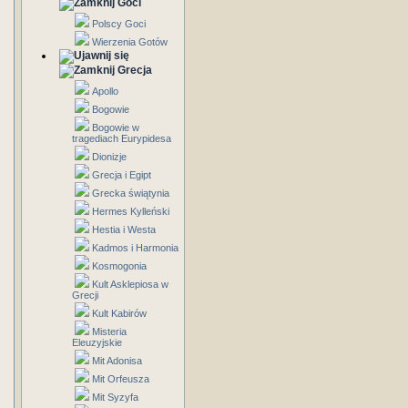
Goci
Polscy Goci
Wierzenia Gotów
Grecja
Apollo
Bogowie
Bogowie w
tragediach Eurypidesa
Dionizje
Grecja i Egipt
Grecka świątynia
Hermes Kylleński
Hestia i Westa
Kadmos i Harmonia
Kosmogonia
Kult Asklepiosa w
Grecji
Kult Kabirów
Misteria
Eleuzyjskie
Mit Adonisa
Mit Orfeusza
Mit Syzyfa