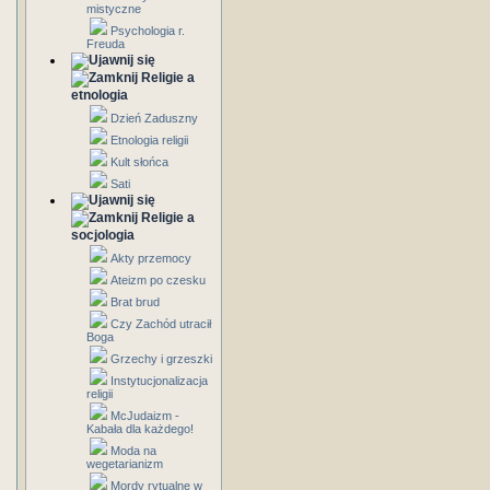
mistyczne
Psychologia r.
Freuda
Religie a
etnologia
Dzień Zaduszny
Etnologia religii
Kult słońca
Sati
Religie a
socjologia
Akty przemocy
Ateizm po czesku
Brat brud
Czy Zachód utracił
Boga
Grzechy i grzeszki
Instytucjonalizacja
religii
McJudaizm -
Kabała dla każdego!
Moda na
wegetarianizm
Mordy rytualne w