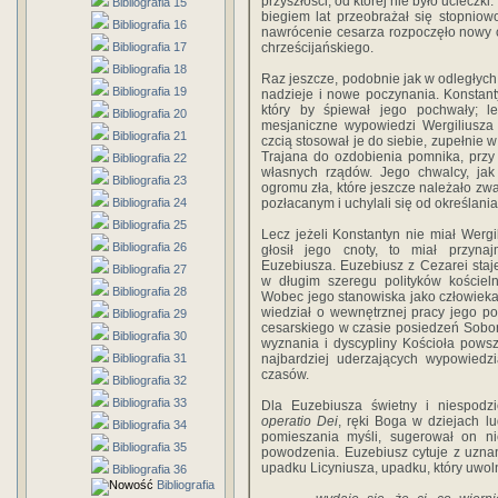
przyszłości, od której nie było ucieczk
Bibliografia 15
biegiem lat przeobrażał się stopniow
Bibliografia 16
nawrócenie cesarza rozpo­częło nowy c
Bibliografia 17
chrze­ścijańskiego.
Bibliografia 18
Raz jeszcze, podobnie jak w odległych
Bibliografia 19
nadzieje i nowe poczynania. Konstanty
który by śpiewał jego pochwały; l
Bibliografia 20
mesjaniczne wypowiedzi Wergiliusza 
Bibliografia 21
czcią stosował je do siebie, zupełnie
Trajana do ozdobienia pomnika, przy
Bibliografia 22
własnych rządów. Jego chwalcy, jak
Bibliografia 23
ogromu zła, które jeszcze należało zw
Bibliografia 24
pozłacanym i uchylali się od określani
Bibliografia 25
Lecz jeżeli Konstantyn nie miał Wergil
Bibliografia 26
głosił jego cnoty, to miał przyna
Euzebiusza. Euzebiusz z Cezarei staj
Bibliografia 27
w długim szeregu polityków kościeln
Bibliografia 28
Wobec jego stanowiska jako człowieka,
wiedział o wewnętrznej pracy jego poli
Bibliografia 29
cesarskiego w czasie posiedzeń Sobor
Bibliografia 30
wyznania i dyscypliny Kościoła pows
Bibliografia 31
najbardziej ude­rzających wypowiedz
czasów.
Bibliografia 32
Bibliografia 33
Dla Euzebiusza świetny i niespodz
operatio Dei
, ręki Boga w dziejach lu
Bibliografia 34
pomieszania myśli, sugerował on nie
Bibliografia 35
powodzenia. Euze­biusz cytuje z uzn
upadku Licyniusza, upadku, który uwol
Bibliografia 36
Bibliografia