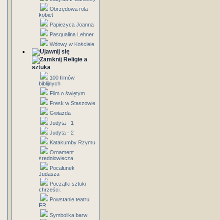
Obrzędowa rola
kobiet
Papieżyca Joanna
Pasqualina Lehner
Wdowy w Kościele
Religie a
sztuka
100 filmów
biblijnych
Film o świętym
Fresk w Staszowie
Gwiazda
Judyta - 1
Judyta - 2
Katakumby Rzymu
Ornament
średniowiecza
Pocałunek
Judasza
Początki sztuki
chrześci.
Powstanie teatru
FR
Symbolika barw