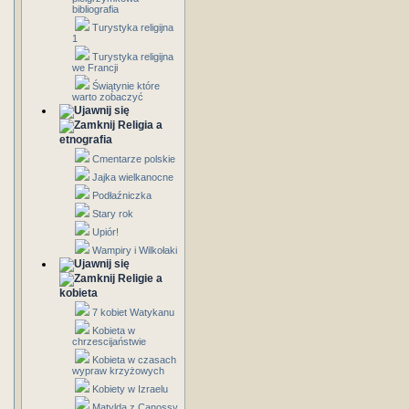
bibliografia
Turystyka religijna
1
Turystyka religijna
we Francji
Świątynie które
warto zobaczyć
Religia a
etnografia
Cmentarze polskie
Jajka wielkanocne
Podłaźniczka
Stary rok
Upiór!
Wampiry i Wilkołaki
Religie a
kobieta
7 kobiet Watykanu
Kobieta w
chrzescijaństwie
Kobieta w czasach
wypraw krzyżowych
Kobiety w Izraelu
Matylda z Canossy