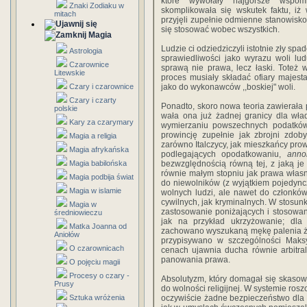
które wywołały najgorsze wspomn
Znaki Zodiaku w
skomplikowała się wskutek faktu, iż
mitach
przyjęli zupełnie odmienne stanowi­sk
się stosować wobec wszystkich.
Magia
Ludzie ci odziedziczyli istotnie zły s
Astrologia
sprawiedliwości jako wyrazu woli lu
Czarownice
sprawą nie prawa, lecz łaski. Toteż 
Litewskie
proces mu­siały składać ofiary majes
Czary i czarownice
jako do wykonawców ,,boskiej" woli.
Czary i czarty
Ponadto, skoro nowa teoria zawierała
polskie
wała ona już żadnej granicy dla wła
Kary za czarymary
wymierzaniu powszechnych podatków
prowincję zupełnie jak zbrojni zdob
Magia a religia
zarówno Italczycy, jak mieszkańcy pro
Magia afrykańska
podlegających opodatkowaniu,
anno
Magia babilońska
bezwzględnością równą tej, z jaką j
równie małym stopniu jak prawa własno
Magia podbija świat
do niewol­ników (z wyjątkiem pojedyn
Magia w islamie
wolnych ludzi, ale nawet do członków
cywilnych, jak kryminalnych. W sto­su
Magia w
zastosowanie poniżających i stosowan
średniowieczu
jak na przykład ukrzyżowanie; dla
Matka Joanna od
zachowano wyszukaną mękę palenia ż
Aniołów
przypisywano w szcze­gólności Mak
O czarownicach
cenach ujawnia ducha równie arbitra
panowania prawa.
O pojęciu magii
Procesy o czary -
Absolutyzm, który domagał się skasowa
Prusy
do wolności religijnej. W systemie ros
Sztuka wróżenia
oczywiście żadne bezpieczeństwo dla