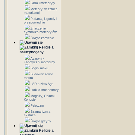
Biblia i meteoryty
Meteoryt w sztuce
materialnej
Podania, legendy i
przepowiednie
Znaczenie i
symbolika meteorytów
Święte kamienie
Religie a
halucynogeny
Asasyni -
Fanatyczni mordercy
Bogini maku
Budowniczowie
mostu
LSD a New Age
Ludzie-muchomory
Megality, Opium i
Konopie
Pejotyzm
Szamanizm a
ekstaza
Święte grzyby
Religie a