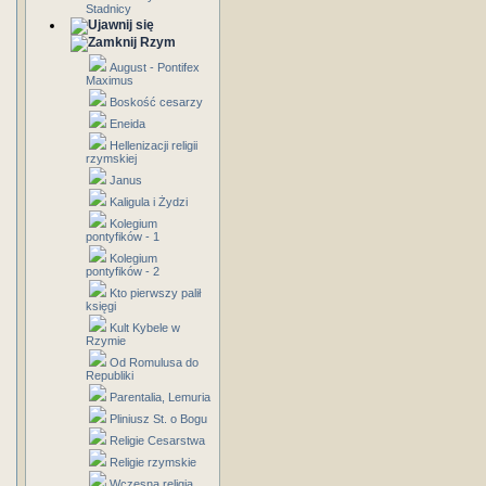
Stadnicy
Rzym
August - Pontifex
Maximus
Boskość cesarzy
Eneida
Hellenizacji religii
rzymskiej
Janus
Kaligula i Żydzi
Kolegium
pontyfików - 1
Kolegium
pontyfików - 2
Kto pierwszy palił
księgi
Kult Kybele w
Rzymie
Od Romulusa do
Republiki
Parentalia, Lemuria
Pliniusz St. o Bogu
Religie Cesarstwa
Religie rzymskie
Wczesna religia