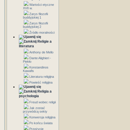
Wartości etyczne
XVII w.
Zarys filozofii
buddyjskiej 1
Zarys filozofii
buddyjskiej 2
Źródło moralności
Religie a
literatura
Anthony de Mello
Dante Alighieri -
Piekło
Konstandinos
Kawafis
Literatura religijna
Powieść religijna
Religia a
psychologia
Freud wobec religii
Jak zostać
przywódcą sekty
Konwersja religijna
Po końcu świata
Przeżycie