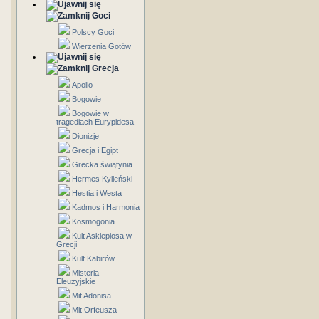
Goci
Polscy Goci
Wierzenia Gotów
Grecja
Apollo
Bogowie
Bogowie w
tragediach Eurypidesa
Dionizje
Grecja i Egipt
Grecka świątynia
Hermes Kylleński
Hestia i Westa
Kadmos i Harmonia
Kosmogonia
Kult Asklepiosa w
Grecji
Kult Kabirów
Misteria
Eleuzyjskie
Mit Adonisa
Mit Orfeusza