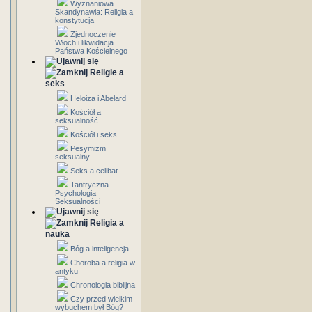
Wyznaniowa
Skandynawia: Religia a
konstytucja
Zjednoczenie
Włoch i likwidacja
Państwa Kościelnego
Religie a
seks
Heloiza i Abelard
Kościół a
seksualność
Kościół i seks
Pesymizm
seksualny
Seks a celibat
Tantryczna
Psychologia
Seksualności
Religia a
nauka
Bóg a inteligencja
Choroba a religia w
antyku
Chronologia biblijna
Czy przed wielkim
wybuchem był Bóg?