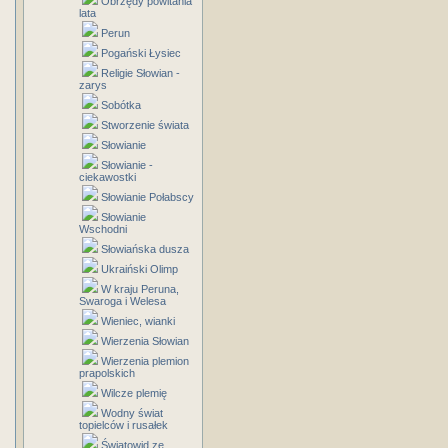
Obrzędy powitania
lata
Perun
Pogański Łysiec
Religie Słowian -
zarys
Sobótka
Stworzenie świata
Słowianie
Słowianie -
ciekawostki
Słowianie Połabscy
Słowianie
Wschodni
Słowiańska dusza
Ukraiński Olimp
W kraju Peruna,
Swaroga i Welesa
Wieniec, wianki
Wierzenia Słowian
Wierzenia plemion
prapolskich
Wilcze plemię
Wodny świat
topielców i rusałek
Światowid ze