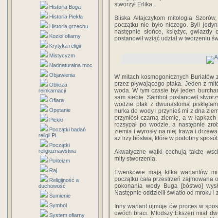
stworzył Erlika.
Historia Boga
Historia Piekła
Bliska Ałtajczykom mitologia Szorów
początku nie było niczego. Byli jedyn
Historia grzechu
następnie słońce, księżyc, gwiazdy o
Kozioł ofiarny
postanowił wziąć udział w tworzeniu św
Krytyka religii
Mistycyzm
Nadnaturalna moc
Objawienia
W mitach kosmogonicznych Buriatów z
przez pływającego ptaka. Jeden z mitó
Oblicza
woda. W tym czasie był jeden burcha
reinkarnacji
sam siebie. Samboł postanowił stworzy
Ofiara
wodzie ptak z dwunastoma pisklętam
Opętanie
nurka do wody i przynieś mi z dna ziem
przyniósł czarną ziemię, a w łapkac
Piekło
rozsypał po wodzie, a następnie zro
Początki badań
ziemia i wyrosły na niej trawa i drzew
religii PL
aż trzy bóstwa, które w podobny sposób
Początki
religioznawstwa
Akwatyczne wątki cechują także wsch
mity stworzenia.
Politeizm
Raj
Ewenkowie mają kilka wariantów mi
początku cała przestrzeń zajmowana o
Religijność a
pokonania wody Buga [bóstwo] wysłał
duchowość
Następnie oddzielił światło od mroku i z
Sumienie
Symbol
Inny wariant ujmuje ów proces w spos
dwóch braci. Młodszy Ekszeri miał d
System ofiarny