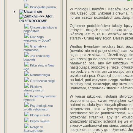
37
Bibliografia polska
W mitologii Chantów i Mansów jako st
Kul. Część ludzi wykonał z drewna, inn
=>> ART.
Torum niszczy, pozostałych zaś, dając 
PRZEKROJOWE
Ogromne podobieństwo fabuły łączy
Chrześcijaństwo a
jednych i drugich postać ludzką kreu
pogaństwo
Różnicą jest to, że u Ewenków akt stw
Dlaczego
starszy - Urung Ajyy Tojon. Dalszy prze
wierzymy w Boga?
Gramatyka
Według Ewenków, młodszy brat, pozos
moralności
(również nie mającego sierści), sam za
się do psa ze słowami: "Jeżeli przyjdzi
Jak rodzili się
wpuszczaj go do pomieszczenia z ludźmi
bogowie
namawiać psa, aby ów umożliwił m
Kilka słów o New
następującą propozycję: "jeżeli otworz
Age
nie będzie ci w nim ani za gorąco, ani
Neuroteologia
przekonała psa. Otworzył pomieszczen
na ludzi, pod wpływem czego zachorowal
Odrodzenie religii
młodszy brat, nakazując, aby krew popł
Piekło w
uratowani, aczkolwiek stracili nieśmiert
starożytności
Przechwytywanie
W wersji jakuckiej, istotami stworz
symboli
przypominająca swym wyglądem czł
natomiast, ciała tych, których pilnował
Psychologiczne
nieproszona istota, w tym wypadku m
źródła religijności
przedostać się do pomieszczenia, w k
Płonące rzeki
przekonać strażnika, aby ten wpuści
Pępek świata
Zmarznięty strażnik schronił się we w
stwórcy zaofiarował mu sierść zgodził
Religie w
istoty, które poprosiły go o żywność. Je
Starożytności -