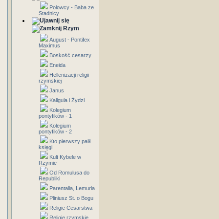
Połowcy - Baba ze
Stadnicy
Rzym
August - Pontifex
Maximus
Boskość cesarzy
Eneida
Hellenizacji religii
rzymskiej
Janus
Kaligula i Żydzi
Kolegium
pontyfików - 1
Kolegium
pontyfików - 2
Kto pierwszy palił
księgi
Kult Kybele w
Rzymie
Od Romulusa do
Republiki
Parentalia, Lemuria
Pliniusz St. o Bogu
Religie Cesarstwa
Religie rzymskie