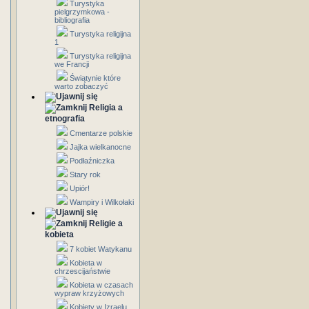
Turystyka
pielgrzymkowa -
bibliografia
Turystyka religijna
1
Turystyka religijna
we Francji
Świątynie które
warto zobaczyć
Religia a
etnografia
Cmentarze polskie
Jajka wielkanocne
Podłaźniczka
Stary rok
Upiór!
Wampiry i Wilkołaki
Religie a
kobieta
7 kobiet Watykanu
Kobieta w
chrzescijaństwie
Kobieta w czasach
wypraw krzyżowych
Kobiety w Izraelu