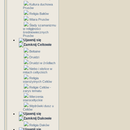
Kultura duchowa
Prusów
Religia Bałtów
Wiara Prusów
Ślady szamanizmu
w religijności
średniowiecznych
Prusów
Celtowie
Beltaine
Druidzi
Druidzi w źródłach
Niebo i słońce w
mitach celtyckich
Religia
starożytnych Celtów
Religie Celtów -
zarys tematu
Wierzenia
staroceltyckie
Wędrówki dusz u
Celtów
Dakowie
Religia Daków