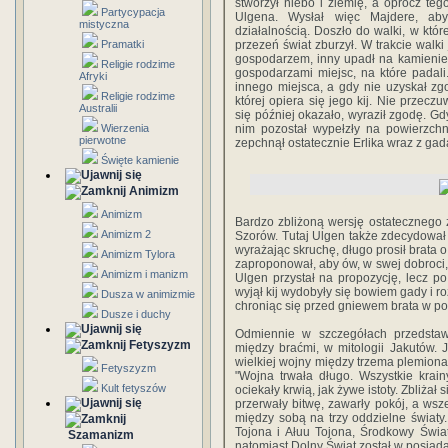
stworzył niebo i ziemię, a oprócz tego
Partycypacja
Ulgena. Wysłał więc Majdere, aby
mistyczna
działalnością. Doszło do walki, w któr
Pramatki
przezeń świat zburzył. W trakcie walki 
gospodarzem, inny upadł na kamienie, k
Religie rodzime
gospodarzami miejsc, na które padali
Afryki
innego miejsca, a gdy nie uzyskał zg
Religie rodzime
której opiera się jego kij. Nie przec
Australii
się później okazało, wyraził zgodę. Gdy
Wierzenia
nim pozostał wypełzły na powierzchn
pierwotne
zepchnął ostatecznie Erlika wraz z gad
Święte kamienie
Animizm
Animizm
Bardzo zbliżoną wersję ostatecznego
Animizm 2
Szorów. Tutaj Ulgen także zdecydował s
wyrażając skruchę, długo prosił brata o 
Animizm Tylora
zaproponował, aby ów, w swej dobroci, 
Animizm i manizm
Ulgen przystał na propozycję, lecz po 
wyjął kij wydobyły się bowiem gady i ro
Dusza w animizmie
chroniąc się przed gniewem brata w po
Dusze i duchy
Odmiennie w szczegółach przedstaw
Fetyszyzm
między braćmi, w mitologii Jakutów.
wielkiej wojny między trzema plemiona
Fetyszyzm
"Wojna trwała długo. Wszystkie krain
Kult fetyszów
ociekały krwią, jak żywe istoty. Zbliż
przerwały bitwę, zawarły pokój, a wsz
między sobą na trzy oddzielne świat
Tojona i Ałuu Tojona, Środkowy Świat 
Szamanizm
natomiast Dolny Świat został w posiad