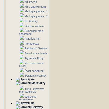
Mit Syzyfa
Mit o upadku dusz
Mitologia grecka - 1
Mitologia grecka - 2
Nić Ariadny
Orfeusz i orfizm
Pelazgijski mit o
stworzeniu
Platoński mit
Prometeusz
Religijność Greków
Starożytne misteria
Tajemnica Krety
Wróżbiarstwo w
Grecji
Świat homerycki
Świątynia Artemidy
Madziarzy
Turul - mityczny
ptak węgierski
Wierzenia
Prawęgrów
Połowcy