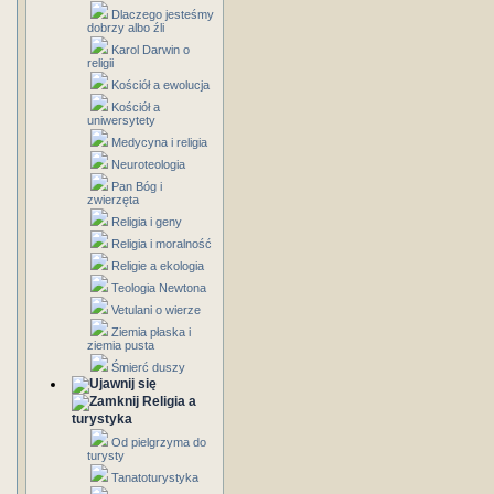
Dlaczego jesteśmy
dobrzy albo źli
Karol Darwin o
religii
Kościół a ewolucja
Kościół a
uniwersytety
Medycyna i religia
Neuroteologia
Pan Bóg i
zwierzęta
Religia i geny
Religia i moralność
Religie a ekologia
Teologia Newtona
Vetulani o wierze
Ziemia płaska i
ziemia pusta
Śmierć duszy
Religia a
turystyka
Od pielgrzyma do
turysty
Tanatoturystyka