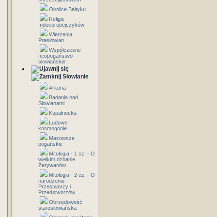
Okolice Bałtyku
Religie
Indoeuropejczyków
Wierzenia
Prasłowian
Współczesne
neopogaństwo
słowiańskie
Słowianie
Arkona
Badania nad
Słowianami
Kupalnocka
Ludowe
kosmogonie
Mazowsze
pogańskie
Mitologia - 1 cz. - O
wielkim dzbanie
Zerywanów
Mitologia - 2 cz. - O
narodzeniu
Przestworzy i
Przedstworzów
Obrzędowość
starosłowiańska