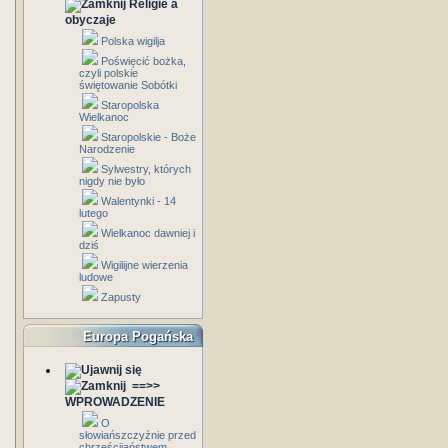
Religie a
obyczaje
Polska wigilja
Poświęcić bożka,
czyli polskie
świętowanie Sobótki
Staropolska
Wielkanoc
Staropolskie - Boże
Narodzenie
Sylwestry, których
nigdy nie było
Walentynki - 14
lutego
Wielkanoc dawniej i
dziś
Wigilijne wierzenia
ludowe
Zapusty
Europa Pogańska
==>>
WPROWADZENIE
O
słowiańszczyźnie przed
chrześcijaństwem