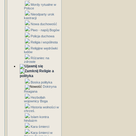
Mordy rytualne w
Polsce
Nieodparty urok
kastracji
Nowa duchowość
Piwo - napój Bogów
Policja duchowa
Religia i wspólnota
Religijne wędrówki
ludów
Różaniec na
zdrowie
Religie a
polityka
Boska polityka
Doktryna
Reagana
Hezbollah
wojownicy Boga
Historia wolności w
chrześ.
Islam kontra
hinduizm
Kara śmierci
Kara śmierci w