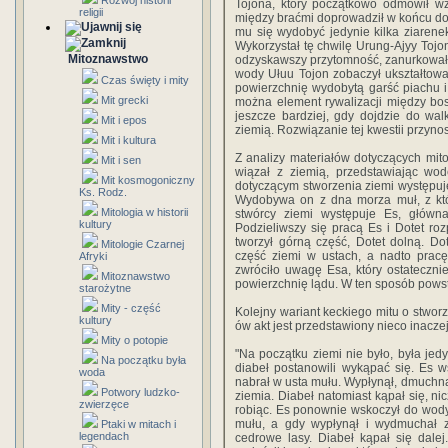
Rozwój historii
Tojona, który początkowo odmówił wz
religii
między braćmi doprowadził w końcu do 
mu się wydobyć jedynie kilka ziarene
Wykorzystał tę chwilę Urung-Ajyy Tojon
Mitoznawstwo
odzyskawszy przytomność, zanurkował 
wody Ułuu Tojon zobaczył ukształtowa
Czas święty i mity
powierzchnię wydobytą garść piachu i
Mit grecki
można element rywalizacji między bo
jeszcze bardziej, gdy dojdzie do wa
Mit i epos
ziemią. Rozwiązanie tej kwestii przynos
Mit i kultura
Z analizy materiałów dotyczących mitol
Mit i sen
wiązał z ziemią, przedstawiając wod
Mit kosmogoniczny
dotyczącym stworzenia ziemi występuj
Ks. Rodz.
Wydobywa on z dna morza muł, z któ
Mitologia w historii
stwórcy ziemi występuje Es, główna
kultury
Podzieliwszy się pracą Es i Dotet ro
tworzył górną część, Dotet dolną. Do
Mitologie Czarnej
część ziemi w ustach, a nadto prac
Afryki
zwróciło uwagę Esa, który ostatecznie
Mitoznawstwo
powierzchnię lądu. W ten sposób powsta
starożytne
Mity - część
Kolejny wariant keckiego mitu o stwor
kultury
ów akt jest przedstawiony nieco inaczej
Mity o potopie
"Na początku ziemi nie było, była jed
Na początku była
diabeł postanowili wykąpać się. Es 
woda
nabrał w usta mułu. Wypłynął, dmuchnął
Potwory ludzko-
ziemia. Diabeł natomiast kąpał się, n
zwierzęce
robiąc. Es ponownie wskoczył do wod
mułu, a gdy wypłynął i wydmuchał z
Ptaki w mitach i
legendach
cedrowe lasy. Diabeł kąpał się dalej