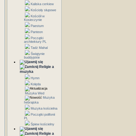
Kaliska cerkiew
Kościoły słupowe
Kościół w
Kosieczynie
Paestum
Panteon
Początki
architektury PL
Tadż Mahal
Świątynie
buddyjskie
Religie a
muzyka
Hymn
Kolęda
Muzyka Wed
Muzyka
hebrajska
Muzyka kościelna
Początki polifonii
PL
Śpiew kościelny
Religie a