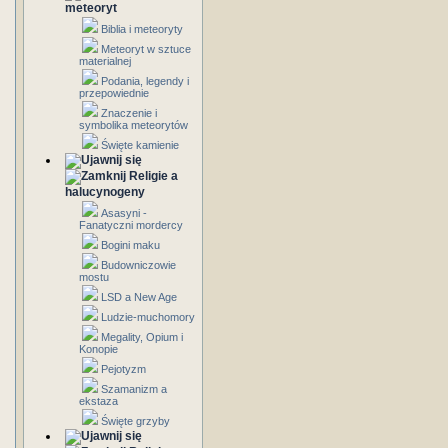
meteoryt
Biblia i meteoryty
Meteoryt w sztuce
materialnej
Podania, legendy i
przepowiednie
Znaczenie i
symbolika meteorytów
Święte kamienie
Religie a
halucynogeny
Asasyni -
Fanatyczni mordercy
Bogini maku
Budowniczowie
mostu
LSD a New Age
Ludzie-muchomory
Megality, Opium i
Konopie
Pejotyzm
Szamanizm a
ekstaza
Święte grzyby