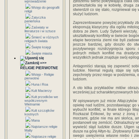
zjedzeniu sierść pokrywająca ciała obu 
wprowadzenie
przekształciła się w kobietę, druga 
Wstęp do geografii
stwierdził co się stało, rozgniewał si
religii
służyć ludziom.
Zatyczka
panieńska
Zaprezentowane powyżej przykłady zb
eksponują klasyczny dla ogółu mitolog
Zaświaty w
literaturze i w sztuce
dobra ze złem. Ludy Syberii wierzyły, 
ukształtowały konflikty w świecie bogów
Śmierć w różnych
etapie tworzenia ziemi nie byli zado
religiach świata
jeszcze bardziej, gdy doszło do st
Święte księgi
pozytywnego rozstrzygnięcia spor
jednych mitach konflikt ma drastyc
Święte miasta
wszystkich jednak znajduje swój epilog
=>>
Antagoniści starają się zapewnić so
RELIGIE PIERWOTNE
ludzkie. Niemal regułą staje się sy
Wstęp - Religie
zepchnięty przez niego w podziemia, 
pierwotne
ludziom.
Huna i Roa
A oto kilka przykładów mitów obraz
Kult Macierzy
wcześniej już scharakteryzowanych bó
Kult przodków we
współczesnym
W opisywanym już micie Ałtajczyków 
Wietnamie
opiekę nad ludźmi, pozostawiając go w
wybuchł konflikt, w finale którego Ma
Kult szczątków
Rozkazał Erlikowi, by wraz z żoną
kostnych
morzami, gdzie nie ma ani słońca, ani
Mana
postanowił się zemścić. Odnalazłszy wy
Najstarsze religie
wywieść stąd ludzkie dusze. Ulgen up
Malty
dusze na górę Ałtyn-tu. Zirytowany Erl
swego uwięzienia własne niebo i zie
Najstasze religie