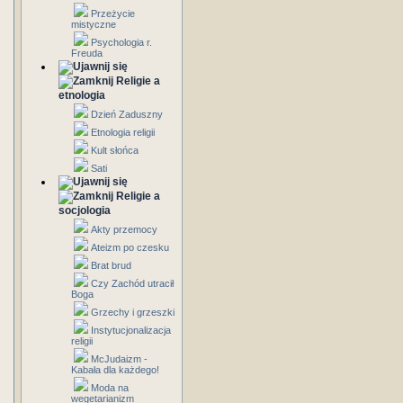
Przeżycie
mistyczne
Psychologia r.
Freuda
Religie a
etnologia
Dzień Zaduszny
Etnologia religii
Kult słońca
Sati
Religie a
socjologia
Akty przemocy
Ateizm po czesku
Brat brud
Czy Zachód utracił
Boga
Grzechy i grzeszki
Instytucjonalizacja
religii
McJudaizm -
Kabała dla każdego!
Moda na
wegetarianizm