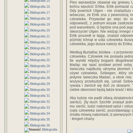
Bibliografia 15
Pies wprawdzie obawiał się gniewu U
końcu wpuścić Erlika. Erlik pomazał c
Bibliografia 16
Gdy powrócił Ulgen - nie znalazłszy 
Bibliografia 17
wówczas, że Erlik zna z pewnością m
Bibliografia 18
człowieka. Przywołał go więc do si
odpowiedź, z jednym wszak zastrzeże
Bibliografia 19
pod warunkiem, iż będzie ona pod je
Bibliografia 20
stworzyciel Ulgen. Nie widząc innego 
Erlik poszedł w tajgę, znalazł odpowi
Bibliografia 21
później tchnął w usta człowieka dusz
Bibliografia 22
człowieka, jego dusza należy do Erlika.
Bibliografia 23
Według Buriatów, bóstwa - z przyniesion
Bibliografia 24
człowieka. Człowiek nie posiada jedn
Bibliografia 25
tle wynikł między bogami długotrwał
kładąc się spać postawi przed sobą 
Bibliografia 26
świeczka najdłużej utrzyma płomień i
Bibliografia 27
ożywi człowieka. Szibegen, który ob
jedynie świeczka Madari, a obok niej
Bibliografia 28
wszyscy przebudzili się, uznali Szi
Bibliografia 29
rywala i zwrócił się doń ze słowami: 
ciebie stworzeni będą także kraść i kłó
Bibliografia 30
Bibliografia 31
Aby ludzie nie padli ofiarą działalnośc
Bibliografia 32
sierści). Zły duch Szichtir znalazł je
mu sierść, ludzi natomiast opluł i ods
Bibliografia 33
ciała człowieka sierść, pozostawiając j
Bibliografia 34
źródła mówią natomiast, iż pierwszych 
- tengeri-chany.
Bibliografia 35
Bibliografia 36
Bibliografia