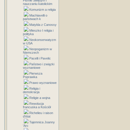
Piśmie Świętym i
nauczaniu katolickim
Komunizm a religia
Machiavelli o
państwach k
Matylda z Canossy
Mieszko I religia i
polityka
Neokonserwatyzm
w USA
Neopoganizm w
Niemczech
Pacelli i Pavelic
Państwo i związki
wyznaniowe
Pierwsza
Poprawka
Prawo wyznaniowe
Religia i
demokracja
Religie a wojna
Rewolucja
francuska a Kościół
Richelieu i raison
d'état
Tajemnica Joanny
'Arc