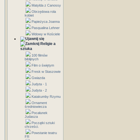
Matylda z Canossy
Obrzędowa rola
kobiet
Papieżyca Joanna
Pasqualina Lehner
Wdowy w Kościele
Religie a
sztuka
100 filmów
biblijnych
Film o świętym
Fresk w Staszowie
Gwiazda
Judyta - 1
Judyta - 2
Katakumby Rzymu
Ornament
średniowiecza
Pocałunek
Judasza
Początki sztuki
chrześci.
Powstanie teatru
FR