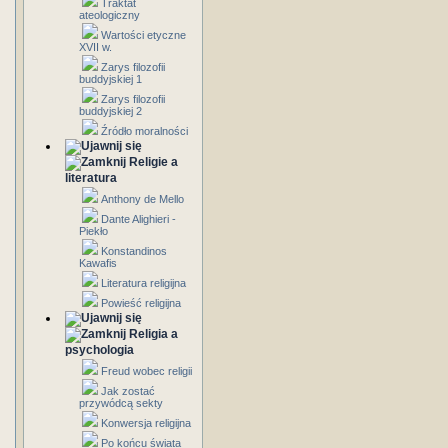
Traktat
ateologiczny
Wartości etyczne
XVII w.
Zarys filozofii
buddyjskiej 1
Zarys filozofii
buddyjskiej 2
Źródło moralności
Religie a
literatura
Anthony de Mello
Dante Alighieri -
Piekło
Konstandinos
Kawafis
Literatura religijna
Powieść religijna
Religia a
psychologia
Freud wobec religii
Jak zostać
przywódcą sekty
Konwersja religijna
Po końcu świata