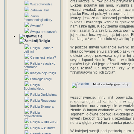
oraz kaczkę. Nurowi polecił przynieść 
Wszechwiedza
Ekszeri połamał mu nogi. Rysunki z 
wszechświata.Drugą próbę, tym razem 
Zabawa i kult
piasku Ekszeri położył na powierzchni 
Zarys
tworzył jeszcze dostatecznej powierz
fenomenologii ofiary
Sukces Ekszeriego wzbudził gniew st
Świetość
namiastkę lądu. Kiedy ziemia osiągnęł
niej i zasnął. Starszy brat postanowił
Święta przestrzeń
jej krańce, lecz wyciągnąć jej spod E
bardziej, aż w końcu stała się wielką."
Religia
W jeszcze innym wariancie ewenkijsk
Religia - jedna z
która po wyniesieniu ziarenek piasku (
definicji
efekcie czego przewraca się i w tej 
Czym jest religia?
swymi łapami ziemię. Ekszeri w mitolo
Religia - zjawisko
ptaków i ryb. Od jego też woli zależy,
naturalne
będą rosnąć lub usychać, czy w r
"trzymającym nici ich życia".
Klasyfikacja religii
Etnologia religii
Jakutka w tradycyjnym stroju
Religia
Bocheńskiego
Religia Durkheima
wszechświecie. Inny mit opowiada
Religia Rousseau
rozpostartego nad kamieniem, w zagł
kamieniem nur zanurzył się w wodzie 
Religia Skinnera
ziemię. W innym wariancie w roli stwó
Religia
Tojonem, główne bóstwo jakuckiego p
obywatelska
lewej) i keckich (z prawej), przedstaw
Religia w XIX wieku
nura w głębiny wód po ziarenka piasku,
Religia w kulturze
W kolejnej wersji pod postacią nura