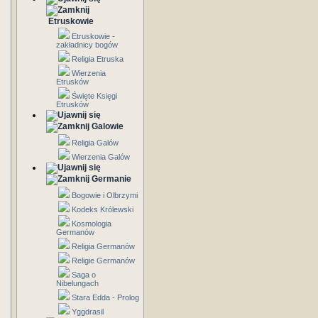
Etruskowie
Etruskowie -
zakładnicy bogów
Religia Etruska
Wierzenia
Etrusków
Święte Księgi
Etrusków
Galowie
Religia Galów
Wierzenia Galów
Germanie
Bogowie i Olbrzymi
Kodeks Królewski
Kosmologia
Germanów
Religia Germanów
Religie Germanów
Saga o
Nibelungach
Stara Edda - Prolog
Yggdrasil