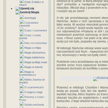
umieścił je w jamie, w którą wkopał sł
Znaki Zodiaku w
stoi? pomyślał, a następnie wyciągn
mitach
robactwo. Włożył słup z powrotem w to
i rozejść się po ziemi".
Magia
A oto jak przedstawiają moment stwor
Astrologia
Nieńców. Jeden z nich opowiada o tym,
Czarownice
tylko woda. W wodzie mieszkali gronos
Litewskie
»Cóż zrobimy? Jeżeli woda będzie zaw
Czary i czarownice
nur odpowiedział »Popłynę w dół i z
niedzielach powrócił, wynosząc w dzio
Czary i czarty
nura. »Teraz zaśnij i nie patrz w tę str
polskie
wody już nie było, pojawiła się ziemia, 
Kary za czarymary
Magia a religia
W mitologii Nieńców istnieje wiele wa
rzeczywistość jest Num - najwyższe b
Magia afrykańska
nur, wynoszący z wody szczyptę ziemi, 
Magia babilońska
Podobnie rzecz przedstawia się w mito
Magia podbija świat
dziobie przez nura najwyższe bóstwo
Magia w islamie
bóstwami dochodzi do konfliktu o pryma
Magia w
średniowieczu
Matka Joanna od
Aniołów
O czarownicach
Również w mitologii Chantów i Mans
wodę po piasek. Gdy ten nie spełni
O pojęciu magii
wysłało kaczkę, która dopiero za trzec
Procesy o czary -
okazuje kaczka po wypłynięciu z wod
Prusy
kamyczka. Z tego właśnie kamyczka wyr
Sztuka wróżenia
Wspólną cechą zaprezentowanych pow