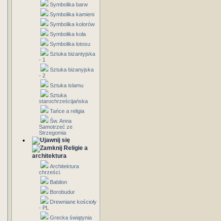
Symbolika barw
Symbolika kamieni
Symbolika kolorów
Symbolika koła
Symbolika lotosu
Sztuka bizantyjska
- 1
Sztuka bizanyjska
- 2
Sztuka islamu
Sztuka
starochrześcijańska
Tańce a religia
Św. Anna
Samotrzeć ze
Strzegomia
Religie a
architektura
Architektura
chrześci.
Babilon
Borobudur
Drewniane kościoły
- PL
Grecka świątynia