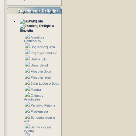
Zagadnienia Religijne
Religie a
filozofia
Anselm z
Cantenbury
Bóg Kartezjusza
Czym jest etyka?
Dobro i zlo
Duns Szkot
Filozofia Boga
Filozofia religii
John Locke o Bogu
Mantra
O duszy -
Arystoteles
Państwo Platona
Problem zła
Schopenhauer o
woli
Sen w którym
żyjemy