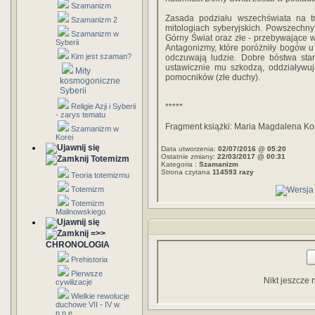
Szamanizm
Zasada podziału wszechświata na tr
Szamanizm 2
mitologiach syberyjskich. Powszechny
Szamanizm w
Górny Świat oraz złe - przebywające 
Syberii
Antagonizmy, które poróżniły bogów u z
Kim jest szaman?
odczuwają ludzie. Dobre bóstwa star
ustawicznie mu szkodzą, oddziaływuj
Mity
pomocników (złe duchy).
kosmogoniczne
Syberii
Religie Azji i Syberii
*****
- zarys tematu
Fragment książki: Maria Magdalena Ko
Szamanizm w
Korei
Data utworzenia:
02/07/2016 @ 05:20
Ostatnie zmiany:
22/03/2017 @ 00:31
Totemizm
Kategoria :
Szamanizm
Strona czytana
114593 razy
Teoria totemizmu
Totemizm
Totemizm
Malinowskiego
=>>
CHRONOLOGIA
Prehistoria
Pierwsze
Nikt jeszcze 
cywilizacje
Wielkie rewolucje
duchowe VII - IV w.
p.n.e