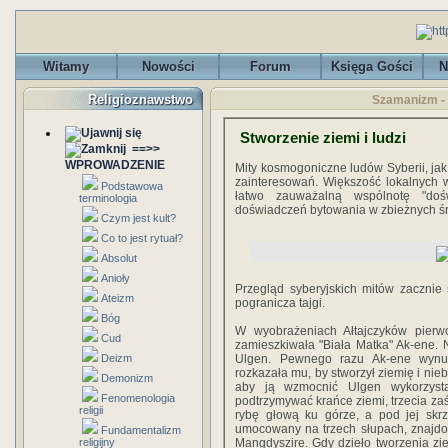
Witamy
Nowości
Forum
Księga Gości
N
Religioznawstwo
Szamanizm - 
Stworzenie ziemi i ludzi
==>>
WPROWADZENIE
Mity kosmogoniczne ludów Syberii, jak
zainteresowań. Większość lokalnych wi
Podstawowa
łatwo zauważalną wspólnotę "doś
terminologia
doświadczeń bytowania w zbieżnych śro
Czym jest kult?
Co to jest rytuał?
Absolut
Anioły
Przegląd syberyjskich mitów zacznie 
Ateizm
pogranicza tajgi.
Bóg
W wyobrażeniach Ałtajczyków pierw
Cud
zamieszkiwała "Biała Matka" Ak-ene. 
Deizm
Ulgen. Pewnego razu Ak-ene wynur
rozkazała mu, by stworzył ziemię i niebo
Demonizm
aby ją wzmocnić Ulgen wykorzyst
Fenomenologia
podtrzymywać krańce ziemi, trzecia zaś
religii
rybę głową ku górze, a pod jej skrz
umocowany na trzech słupach, znajdo
Fundamentalizm
religijny
Mangdyszire. Gdy dzieło tworzenia zi