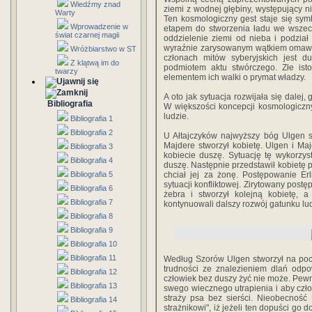
Wiedźmy znad
ziemi z wodnej głębiny, występujący n
Warty
Ten kosmologiczny gest staje się sy
Wprowadzenie w
etapem do stworzenia ładu we wszechś
świat czarnej magii
oddzielenie ziemi od nieba i podzia
wyraźnie zarysowanym wątkiem omawia
Wróżbiarstwo w ST
członach mitów syberyjskich jest d
Z klątwą im do
podmiotem aktu stwórczego. Złe isto
twarzy
elementem ich walki o prymat władzy.
A oto jak sytuacja rozwijała się dalej
Bibliografia
W większości koncepcji kosmologicznyc
ludzie.
Bibliografia 1
Bibliografia 2
U Ałtajczyków najwyższy bóg Ulgen st
Majdere stworzył kobietę. Ulgen i Ma
Bibliografia 3
kobiecie duszę. Sytuację tę wykorzys
Bibliografia 4
duszę. Następnie przedstawił kobietę 
Bibliografia 5
chciał jej za żonę. Postępowanie Er
sytuacji konfliktowej. Zirytowany pos
Bibliografia 6
żebra i stworzył kolejną kobietę,
Bibliografia 7
kontynuowali dalszy rozwój gatunku lu
Bibliografia 8
Bibliografia 9
Bibliografia 10
Bibliografia 11
Według Szorów Ulgen stworzył na pocz
trudności ze znalezieniem dlań odpo
Bibliografia 12
człowiek bez duszy żyć nie może. Pew
Bibliografia 13
swego wiecznego utrapienia i aby czło
straży psa bez sierści. Nieobecność 
Bibliografia 14
strażnikowi", iż jeżeli ten dopuści go