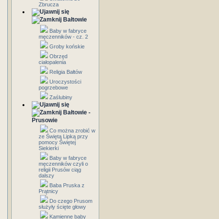
Zbrucza
Bałtowie
Baby w fabryce
męczenników - cz. 2
Groby końskie
Obrzęd
ciałopalenia
Religia Bałtów
Uroczystości
pogrzebowe
Zaślubiny
Bałtowie -
Prusowie
Co można zrobić w
ze Świętą Lipką przy
pomocy Świętej
Siekierki
Baby w fabryce
męczenników czyli o
religii Prusów ciąg
dalszy
Baba Pruska z
Prątnicy
Do czego Prusom
służyły ścięte głowy
Kamienne baby