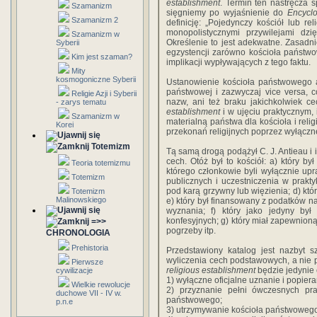
establishment
. Termin ten nastręcza s
Szamanizm
sięgniemy po wyjaśnienie do
Encyclo
Szamanizm 2
definicję: „Pojedynczy kościół lub rel
monopolistycznymi przywilejami dzi
Szamanizm w
Określenie to jest adekwatne. Zasadn
Syberii
egzystencji zarówno kościoła państwo
Kim jest szaman?
implikacji wypływających z tego faktu.
Mity
kosmogoniczne Syberii
Ustanowienie kościoła państwowego a
państwowej i zazwyczaj vice versa, c
Religie Azji i Syberii
nazw, ani też braku jakichkolwiek c
- zarys tematu
establishment
i w ujęciu praktycznym,
Szamanizm w
materialną państwa dla kościoła i reli
Korei
przekonań religijnych poprzez wyłączn
Totemizm
Tą samą drogą podążył C. J. Antieau i 
cech. Otóż był to kościół: a) który by
Teoria totemizmu
którego członkowie byli wyłącznie up
Totemizm
publicznych i uczestniczenia w praktyk
pod karą grzywny lub więzienia; d) któ
Totemizm
Malinowskiego
e) który był finansowany z podatków 
wyznania; f) który jako jedyny był
konfesyjnych; g) który miał zapewnioną
=>>
pogrzeby itp.
CHRONOLOGIA
Prehistoria
Przedstawiony katalog jest nazbyt 
wyliczenia cech podstawowych, a nie p
Pierwsze
religious establishment
będzie jedynie 
cywilizacje
1) wyłączne oficjalne uznanie i popier
Wielkie rewolucje
2) przyznanie pełni ówczesnych pra
duchowe VII - IV w.
państwowego;
p.n.e
3) utrzymywanie kościoła państwoweg