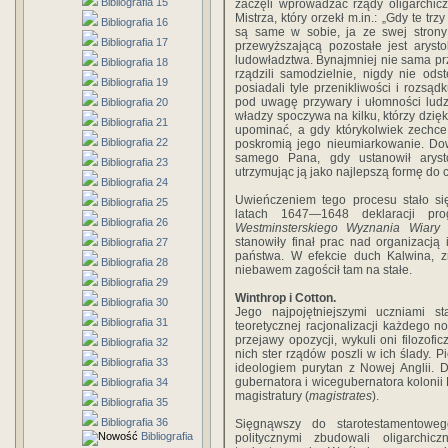
Bibliografia 15
zaczęli wprowadzać rządy oligarchic
Mistrza, który orzekł m.in.: „Gdy te trz
Bibliografia 16
są same w sobie, ja ze swej strony
Bibliografia 17
przewyższającą pozostałe jest aryst
ludowładztwa. Bynajmniej nie sama prze
Bibliografia 18
rządzili samodzielnie, nigdy nie ods
Bibliografia 19
posiadali tyle przenikliwości i rozsą
pod uwagę przywary i ułomności ludzki
Bibliografia 20
władzy spoczywa na kilku, którzy dzi
Bibliografia 21
upominać, a gdy którykolwiek zechce
Bibliografia 22
poskromią jego nieumiarkowanie. Dowi
samego Pana, gdy ustanowił arysto
Bibliografia 23
utrzymując ją jako najlepszą formę do 
Bibliografia 24
Uwieńczeniem tego procesu stało si
Bibliografia 25
latach 1647—1648 deklaracji pr
Bibliografia 26
Westminsterskiego Wyznania Wiary
stanowiły finał prac nad organizacj
Bibliografia 27
państwa. W efekcie duch Kalwina, z
Bibliografia 28
niebawem zagościł tam na stałe.
Bibliografia 29
Winthrop i Cotton.
Bibliografia 30
Jego najpojętniejszymi uczniami s
Bibliografia 31
teoretycznej racjonalizacji każdego no
przejawy opozycji, wykuli oni filozofi
Bibliografia 32
nich ster rządów poszli w ich ślady.
Bibliografia 33
ideologiem purytan z Nowej Anglii. 
gubernatora i wicegubernatora kolonii
Bibliografia 34
magistratury (
magistrates
).
Bibliografia 35
Bibliografia 36
Sięgnąwszy do starotestamentoweg
Bibliografia
politycznymi zbudowali oligarch