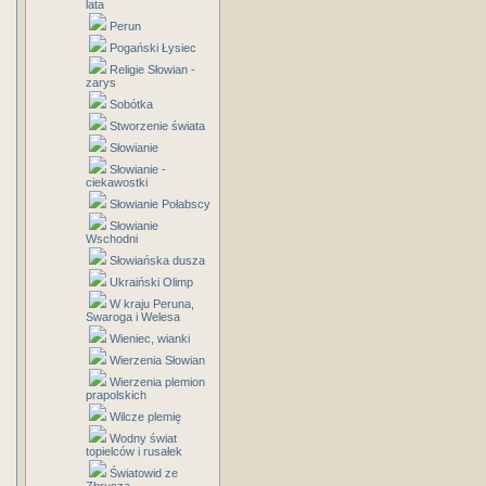
lata
Perun
Pogański Łysiec
Religie Słowian -
zarys
Sobótka
Stworzenie świata
Słowianie
Słowianie -
ciekawostki
Słowianie Połabscy
Słowianie
Wschodni
Słowiańska dusza
Ukraiński Olimp
W kraju Peruna,
Swaroga i Welesa
Wieniec, wianki
Wierzenia Słowian
Wierzenia plemion
prapolskich
Wilcze plemię
Wodny świat
topielców i rusałek
Światowid ze