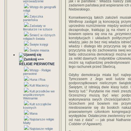
jak i w państwie.” Władza należy za
wprowadzenie
zadaniem państwa jest wspieranie ich
Wstęp do geografii
Niebieskiego.
religii
Zatyczka
Konsekwencją takich założeń musiał
panieńska
Winthrop zastąpił ją koncepcją przy
uprzednio rozróżnienie między wolnoś
Zaświaty w
literaturze i w sztuce
dezaprobuje, traktując ją na równi z
bowiem opiera się ona na „przymier
Śmierć w różnych
konstytucjach i układach polityczny
religiach świata
władzy, jako że bez niej władza istnie
Święte księgi
władzy i dlatego kto przyczynia się
przyczynia się do zachowania swej wol
Święte miasta
faktu odrzucenia demokracji można wy
za relikt dawnych instynktów człowiek
=>>
możni są najbardziej predestynowani
RELIGIE PIERWOTNE
tego rachunek przed Stwórcą.
Wstęp - Religie
pierwotne
Gdyby demokracja miała być najlep
Tymczasem z Jego woli ludzie st
Huna i Roa
podporządkowani nielicznym świąto
Kult Macierzy
Świętym
, iż istnieją dwie klasy ludzi
tworzy lud.” Purytanie nie mieli zresz
Kult przodków we
współczesnym
Grzesznicy muszą być więc podpo
Wietnamie
wykonywania swych chrześcijańskich 
Grzechem jest bowiem nie przym
Kult szczątków
niestosowanie się do boskich nakaz
kostnych
prawowiernym członkom kongregacji,
Mana
występków. Ostatecznie zwolennicy inn
Najstarsze religie
od nas z dala” — jak pisał Nathan
Malty
Cobbler of Agawam
).
Najstasze religie