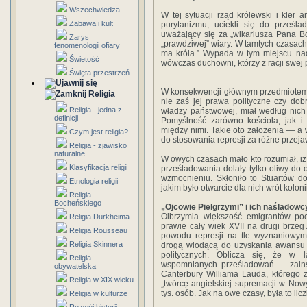
Wszechwiedza
W tej sytuacji rząd królewski i kler a
Zabawa i kult
purytanizmu, uciekli się do prześla
uważający się za „wikariusza Pana B
Zarys
„prawdziwej” wiary. W tamtych czasac
fenomenologii ofiary
ma króla.” Wypada w tym miejscu nad
Świetość
wówczas duchowni, którzy z racji swej 
Święta przestrzeń
W konsekwencji głównym przedmiotem i
Religia
nie zaś jej prawa polityczne czy dob
Religia - jedna z
władzy państwowej, miał według nic
definicji
Pomyślność zarówno kościoła, jak i 
między nimi. Takie oto założenia — a 
Czym jest religia?
do stosowania represji za różne prze
Religia - zjawisko
naturalne
W owych czasach mało kto rozumiał, iż 
Klasyfikacja religii
prześladowania dolały tylko oliwy do o
wzmocnieniu. Skłoniło to Stuartów do 
Etnologia religii
jakim było otwarcie dla nich wrót kolon
Religia
Bocheńskiego
„Ojcowie Pielgrzymi” i ich naśladowc
Olbrzymia większość emigrantów poc
Religia Durkheima
prawie cały wiek XVII na drugi brzeg
Religia Rousseau
powodu represji na tle wyznaniowym.
Religia Skinnera
drogą wiodącą do uzyskania awansu 
politycznych. Oblicza się, że w
Religia
wspomnianych prześladowań — zains
obywatelska
Canterbury Williama Lauda, którego z t
Religia w XIX wieku
„twórcę angielskiej supremacji w Now
tys. osób. Jak na owe czasy, była to li
Religia w kulturze