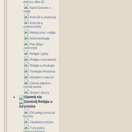
dobrzy albo źli
Karol Darwin o
religii
Kościół a ewolucja
Kościół a
uniwersytety
Medycyna i religia
Neuroteologia
Pan Bóg i
zwierzęta
Religia i geny
Religia i moralność
Religie a ekologia
Teologia Newtona
Vetulani o wierze
Ziemia płaska i
ziemia pusta
Śmierć duszy
Religia a
turystyka
Od pielgrzyma do
turysty
Tanatoturystyka
Turystyka
pielgrzymkowa -