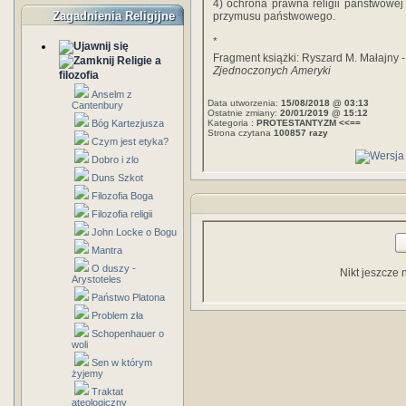
4) ochrona prawna religii państwowej
Zagadnienia Religijne
przymusu państwowego.
*
Fragment książki: Ryszard M. Małajny 
Religie a
Zjednoczonych Ameryki
filozofia
Anselm z
Data utworzenia:
15/08/2018 @ 03:13
Cantenbury
Ostatnie zmiany:
20/01/2019 @ 15:12
Bóg Kartezjusza
Kategoria :
PROTESTANTYZM <<==
Strona czytana
100857 razy
Czym jest etyka?
Dobro i zlo
Duns Szkot
Filozofia Boga
Filozofia religii
John Locke o Bogu
Mantra
O duszy -
Nikt jeszcze 
Arystoteles
Państwo Platona
Problem zła
Schopenhauer o
woli
Sen w którym
żyjemy
Traktat
ateologiczny