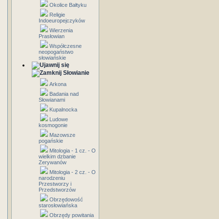
Okolice Bałtyku
Religie
Indoeuropejczyków
Wierzenia
Prasłowian
Współczesne
neopogaństwo
słowiańskie
Słowianie
Arkona
Badania nad
Słowianami
Kupalnocka
Ludowe
kosmogonie
Mazowsze
pogańskie
Mitologia - 1 cz. - O
wielkim dzbanie
Zerywanów
Mitologia - 2 cz. - O
narodzeniu
Przestworzy i
Przedstworzów
Obrzędowość
starosłowiańska
Obrzędy powitania