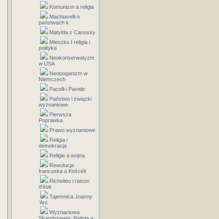
Komunizm a religia
Machiavelli o
państwach k
Matylda z Canossy
Mieszko I religia i
polityka
Neokonserwatyzm
w USA
Neopoganizm w
Niemczech
Pacelli i Pavelic
Państwo i związki
wyznaniowe
Pierwsza
Poprawka
Prawo wyznaniowe
Religia i
demokracja
Religie a wojna
Rewolucja
francuska a Kościół
Richelieu i raison
d'état
Tajemnica Joanny
'Arc
Wyznaniowa
Skandynawia: Religia a