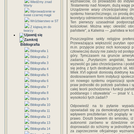
wyznawców, co prowadziło do indywid
Wiedźmy znad
Testamentu
nad
Nowym
, dużą wagę p
Warty
Urządzenie wiary chrześcijańskiej
(
I
Wprowadzenie w
systemu hierarchicznego, co prostą dro
świat czarnej magii
teoretycy odmiennie rozkładali akcenty,
Wróżbiarstwo w ST
Ten pierwszy uzasadniał podporzą
kościołowi. Można więc określić ob
Z klątwą im do
państwie”, a Kalwina — „państwa w koś
twarzy
Poszczególne sekty religijne prefe
Przeważająca większość purytan opo
Bibliografia
m.in. przyjęcie przez nich koncepcji 
Bibliografia 1
człowieczej duszy nie zależy od postęp
góry. Tymczasem na gruncie ameryk
Bibliografia 2
zadania. „Purytanizm angielski, two
Bibliografia 3
wyzwolić go jako chrześcijanina i podd
się jedną z tych destrukcyjnych sił, kt
Bibliografia 4
Wiek XVI ogłosił doniosłą doktrynę ka
Bibliografia 5
dostosowaniem form instytucji społeczn
on nowego systemu organizacji społe
Bibliografia 6
praw jednostki do potrzeb państwa i s
Bibliografia 7
całej teorii pochodzenia i funkcji pań
Bibliografia 8
poddanego i obywatela” — pisał V. L.
wysokości tych zadań?
Bibliografia 9
Bibliografia 10
Odpowiedź na to pytanie wypada 
opowiadali się za demokratycznym ko
Bibliografia 11
wpływem prezbiterian ich poglądy w 
Bibliografia 12
prawo. Doszli bowiem do wniosku, iż
autonomii zarówno w dziedzinie orga
Bibliografia 13
doprowadzi do schizmy w jednolitym 
Bibliografia 14
za zaprzeczenie oficjalnego wyznania