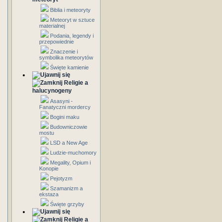
Biblia i meteoryty
Meteoryt w sztuce
materialnej
Podania, legendy i
przepowiednie
Znaczenie i
symbolika meteorytów
Święte kamienie
Religie a
halucynogeny
Asasyni -
Fanatyczni mordercy
Bogini maku
Budowniczowie
mostu
LSD a New Age
Ludzie-muchomory
Megality, Opium i
Konopie
Pejotyzm
Szamanizm a
ekstaza
Święte grzyby
Religie a