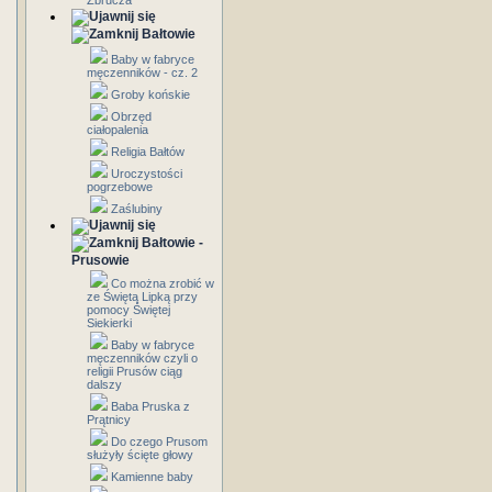
Zbrucza
Bałtowie
Baby w fabryce
męczenników - cz. 2
Groby końskie
Obrzęd
ciałopalenia
Religia Bałtów
Uroczystości
pogrzebowe
Zaślubiny
Bałtowie -
Prusowie
Co można zrobić w
ze Świętą Lipką przy
pomocy Świętej
Siekierki
Baby w fabryce
męczenników czyli o
religii Prusów ciąg
dalszy
Baba Pruska z
Prątnicy
Do czego Prusom
służyły ścięte głowy
Kamienne baby