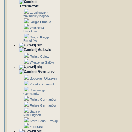
Etruskowie
Etruskowie -
zakładnicy bogów
Religia Etruska
Wierzenia
Etrusków
Święte Księgi
Etrusków
Galowie
Religia Galów
Wierzenia Galów
Germanie
Bogowie i Olbrzymi
Kodeks Królewski
Kosmologia
Germanów
Religia Germanów
Religie Germanów
Saga o
Nibelungach
Stara Edda - Prolog
Yggdrasil