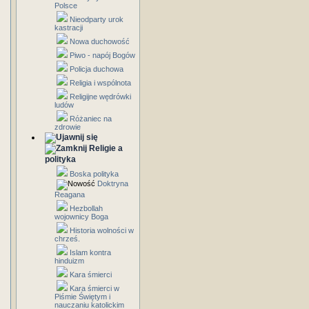
Polsce
Nieodparty urok
kastracji
Nowa duchowość
Piwo - napój Bogów
Policja duchowa
Religia i wspólnota
Religijne wędrówki
ludów
Różaniec na
zdrowie
Religie a
polityka
Boska polityka
Doktryna
Reagana
Hezbollah
wojownicy Boga
Historia wolności w
chrześ.
Islam kontra
hinduizm
Kara śmierci
Kara śmierci w
Piśmie Świętym i
nauczaniu katolickim