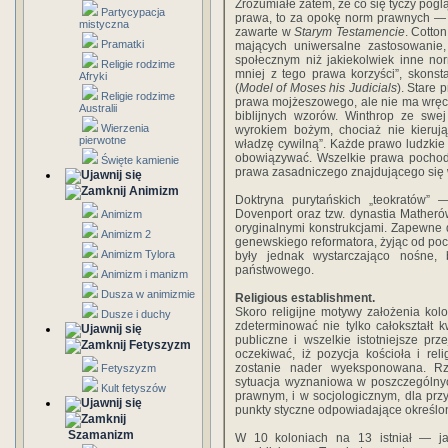
Zrozumiałe zatem, że co się tyczy pog
Partycypacja
prawa, to za opokę norm prawnych — p
mistyczna
zawarte w
Starym Testamencie
. Cotto
Pramatki
mających uniwersalne zastosowanie,
społecznym niż jakiekolwiek inne nor
Religie rodzime
mniej z tego prawa korzyści”, skon
Afryki
(
Model of Moses his Judicials
). Stare 
Religie rodzime
prawa mojżeszowego, ale nie ma wręc
Australii
biblijnych wzorów. Winthrop ze swej
Wierzenia
wyrokiem bożym, chociaż nie kieruj
pierwotne
władzę cywilną”. Każde prawo ludzkie
obowiązywać. Wszelkie prawa pochodn
Święte kamienie
prawa zasadniczego znajdującego się
Animizm
Doktryna purytańskich „teokratów” —
Dovenport oraz tzw. dynastia Matheró
Animizm
oryginalnymi konstrukcjami. Zapewne d
Animizm 2
genewskiego reformatora, żyjąc od pocz
Animizm Tylora
były jednak wystarczająco nośne,
państwowego.
Animizm i manizm
Dusza w animizmie
Religious establishment.
Skoro religijne motywy założenia kolo
Dusze i duchy
zdeterminować nie tylko całokształt 
publiczne i wszelkie istotniejsze p
Fetyszyzm
oczekiwać, iż pozycja kościoła i reli
zostanie nader wyeksponowana. Rze
Fetyszyzm
sytuacja wyznaniowa w poszczególnyc
Kult fetyszów
prawnym, i w socjologicznym, dla prz
punkty styczne odpowiadające określ
Szamanizm
W 10 koloniach na 13 istniał — j