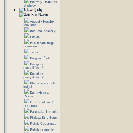
Połowcy - Baba ze
Stadnicy
Rzym
August - Pontifex
Maximus
Boskość cesarzy
Eneida
Hellenizacji religii
rzymskiej
Janus
Kaligula i Żydzi
Kolegium
pontyfików - 1
Kolegium
pontyfików - 2
Kto pierwszy palił
księgi
Kult Kybele w
Rzymie
Od Romulusa do
Republiki
Parentalia, Lemuria
Pliniusz St. o Bogu
Religie Cesarstwa
Religie rzymskie