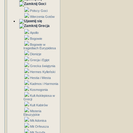
Goci
Polscy Goci
Wierzenia Gotów
Grecja
Apollo
Bogowie
Bogowie w
tragediach Eurypidesa
Dionizje
Grecja i Egipt
Grecka świątynia
Hermes Kylleński
Hestia i Westa
Kadmos i Harmonia
Kosmogonia
Kult Asklepiosa w
Grecji
Kult Kabirów
Misteria
Eleuzyjskie
Mit Adonisa
Mit Orfeusza
Mit Syzyfa