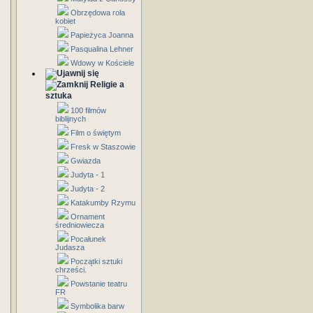
Obrzędowa rola
kobiet
Papieżyca Joanna
Pasqualina Lehner
Wdowy w Kościele
Religie a
sztuka
100 filmów
biblijnych
Film o świętym
Fresk w Staszowie
Gwiazda
Judyta - 1
Judyta - 2
Katakumby Rzymu
Ornament
średniowiecza
Pocałunek
Judasza
Początki sztuki
chrześci.
Powstanie teatru
FR
Symbolika barw