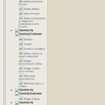
Kultura duchowa
Prusów
Religia Bałtów
Wiara Prusów
Ślady szamanizmu
w religijności
średniowiecznych
Prusów
Celtowie
Beltaine
Druidzi
Druidzi w źródłach
Niebo i słońce w
mitach celtyckich
Religia
starożytnych Celtów
Religie Celtów -
zarys tematu
Wierzenia
staroceltyckie
Wędrówki dusz u
Celtów
Dakowie
Religia Daków