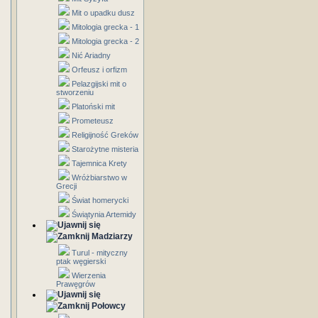
Mit o upadku dusz
Mitologia grecka - 1
Mitologia grecka - 2
Nić Ariadny
Orfeusz i orfizm
Pelazgijski mit o
stworzeniu
Platoński mit
Prometeusz
Religijność Greków
Starożytne misteria
Tajemnica Krety
Wróżbiarstwo w
Grecji
Świat homerycki
Świątynia Artemidy
Madziarzy
Turul - mityczny
ptak węgierski
Wierzenia
Prawęgrów
Połowcy