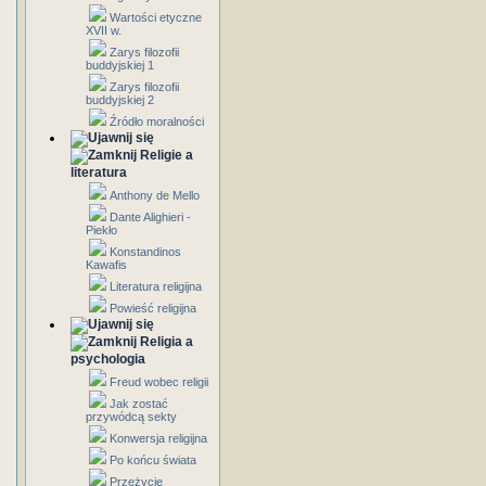
Wartości etyczne
XVII w.
Zarys filozofii
buddyjskiej 1
Zarys filozofii
buddyjskiej 2
Źródło moralności
Religie a
literatura
Anthony de Mello
Dante Alighieri -
Piekło
Konstandinos
Kawafis
Literatura religijna
Powieść religijna
Religia a
psychologia
Freud wobec religii
Jak zostać
przywódcą sekty
Konwersja religijna
Po końcu świata
Przeżycie