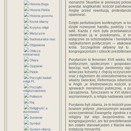
monarchii Stuartów w pierwszej połowi
Historia Boga
powstał anglikański kościół państwow
Historia Piekła
Anglię przed rewolucją protestanc
opanować.
Historia grzechu
Kozioł ofiarny
Dzięki perturbacjom konfesyjnym w kr
dzięki rozwojowi handlu, podróży i n
Krytyka religii
sekt. Każda z nich była przeświadcz
Mistycyzm
utwierdzało ją w przekonaniu, iż w
wyłącznie ze schizmatyków i heretykó
Nadnaturalna moc
radykalizmem politycznym — atakowano
Objawienia
króla. Szczególnie aktywny był tu 
Oblicza
kongregacjonizm i szkocki prezbiterian
reinkarnacji
Purytanizm to fenomen XVII wieku. Kie
Ofiara
politycznym, społecznym i gospodarc
Opętanie
tworząc nurt, którego zwolennicy dąży
wówczas tożsamy z chęcią oczyszczeni
Piekło
oraz z dążeniem do uniezależnienia się 
Początki badań
władzy świeckiej. Reformacja odwróci
religii PL
w Anglii „w średniowieczu kościół, p
Początki
sprawach moralności publicznej, a 
religioznawstwa
zarządzenia. Tymczasem w XVI stulec
wyznaniowych, a religia nadawała sankc
Politeizm
Raj
Purytanie byli zdania, że to kościół p
Religijność a
bowiem jedynie „nierozumnym wasalem
duchowość
urzeczywistniać Ewangelię zgodnie z w
religijny był więc bezpośrednio
Sumienie
kongregacjoniści, ani też prezbiteriani
Symbol
ten ostatni stanowił jeden z filarów w
instytucję monarchii.
System ofiarny