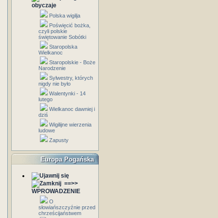
obyczaje
Polska wigilja
Poświęcić bożka,
czyli polskie
świętowanie Sobótki
Staropolska
Wielkanoc
Staropolskie - Boże
Narodzenie
Sylwestry, których
nigdy nie było
Walentynki - 14
lutego
Wielkanoc dawniej i
dziś
Wigilijne wierzenia
ludowe
Zapusty
Europa Pogańska
==>>
WPROWADZENIE
O
słowiańszczyźnie przed
chrześcijaństwem