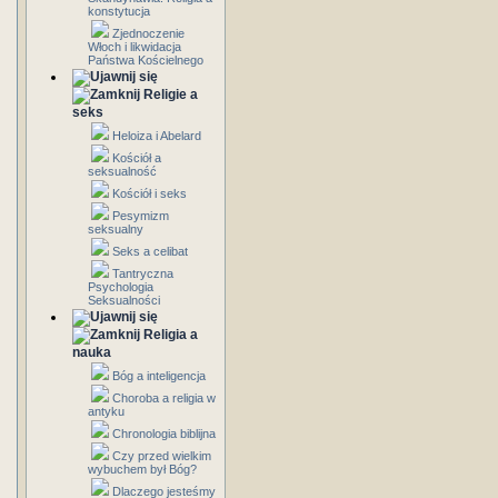
konstytucja
Zjednoczenie
Włoch i likwidacja
Państwa Kościelnego
Religie a
seks
Heloiza i Abelard
Kościół a
seksualność
Kościół i seks
Pesymizm
seksualny
Seks a celibat
Tantryczna
Psychologia
Seksualności
Religia a
nauka
Bóg a inteligencja
Choroba a religia w
antyku
Chronologia biblijna
Czy przed wielkim
wybuchem był Bóg?
Dlaczego jesteśmy