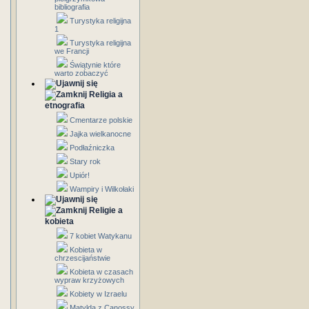
bibliografia
Turystyka religijna
1
Turystyka religijna
we Francji
Świątynie które
warto zobaczyć
Religia a
etnografia
Cmentarze polskie
Jajka wielkanocne
Podłaźniczka
Stary rok
Upiór!
Wampiry i Wilkołaki
Religie a
kobieta
7 kobiet Watykanu
Kobieta w
chrzescijaństwie
Kobieta w czasach
wypraw krzyżowych
Kobiety w Izraelu
Matylda z Canossy