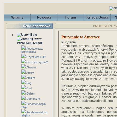
Witamy
Nowości
Forum
Księga Gości
N
Religioznawstwo
PROTESTANTYZM
Purytanie w Ameryce
==>>
Purytanie.
WPROWADZENIE
Rezultatem procesu osiedleńczego 
Podstawowa
wschodnich wybrzeżach Ameryki Północne
terminologia
początek Unii. Przyczyny leżące u podst
ekonomiczny. Polityczny aspekt kolon
Czym jest kult?
Portugalii i Francji na obszarze Noweg
Co to jest rytuał?
bowiem zepchnięciem na dalszy plan e
Absolut
wiek XVII. Nie mniej przejrzyste były
fakt postępującego uświadamiania so
Anioły
jakie mogło przynieść opanowanie nowo
Ateizm
czoło wysuwają się wszak zdecydowani
Bóg
Naturalnie, stopień oddziaływania pos
Cud
dziś możliwy do wymierzenia jedynie 
u poszczególnych badaczy. Tak np. W.
Deizm
spowodowały emigrację ludności do 
Demonizm
założenia odegrały powody religijne.
Fenomenologia
religii
W moim przekonaniu pogląd ten je
angielskich na kontynencie półno
Fundamentalizm
wyznaniowej wywodzi się bezpośredni
religijny