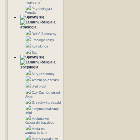
mistyczne
Psychologia r.
Freuda
Religie a
etnologia
Dzień Zaduszny
Etnologia religii
Kult słońca
Sati
Religie a
socjologia
Akty przemocy
Ateizm po czesku
Brat brud
Czy Zachód utracił
Boga
Grzechy i grzeszki
Instytucjonalizacja
religii
McJudaizm -
Kabała dla każdego!
Moda na
wegetarianizm
Mordy rytualne w