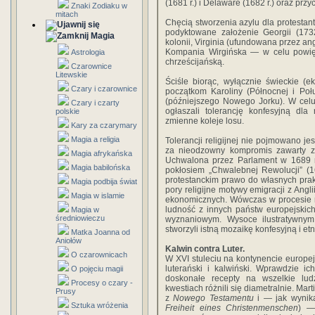
(1681 r.) i Delaware (1682 r.) oraz pr
Znaki Zodiaku w
mitach
Chęcią stworzenia azylu dla protestan
podyktowane założenie Georgii (173
Magia
kolonii, Virginia (ufundowana przez ang
Kompania Wirgińska — w celu powięk
Astrologia
chrześcijańską.
Czarownice
Litewskie
Ściśle biorąc, wyłącznie świeckie (e
Czary i czarownice
początkom Karoliny (Północnej i Po
(późniejszego Nowego Jorku). W celu 
Czary i czarty
ogłaszali tolerancję konfesyjną dl
polskie
zmienne koleje losu.
Kary za czarymary
Magia a religia
Tolerancji religijnej nie pojmowano j
za nieodzowny kompromis zawarty z 
Magia afrykańska
Uchwalona przez Parlament w 1689 r.
Magia babilońska
pokłosiem „Chwalebnej Rewolucji” (
protestanckim prawo do własnych prakty
Magia podbija świat
pory religijne motywy emigracji z Angl
Magia w islamie
ekonomicznych. Wówczas w procesie mi
ludność z innych państw europejskich
Magia w
średniowieczu
wyznaniowym. Wysoce ilustratywnym 
stworzyli istną mozaikę konfesyjną i etni
Matka Joanna od
Aniołów
Kalwin contra Luter.
O czarownicach
W XVI stuleciu na kontynencie europe
luterański i kalwiński. Wprawdzie ic
O pojęciu magii
doskonałe recepty na wszelkie lud
Procesy o czary -
kwestiach różnili się diametralnie. Mart
Prusy
z
Nowego Testamentu
i — jak wynika
Sztuka wróżenia
Freiheit eines Christenmenschen
) —