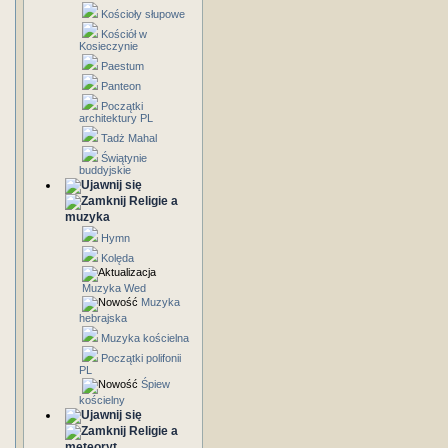
Kościoły słupowe
Kościół w
Kosieczynie
Paestum
Panteon
Początki
architektury PL
Tadż Mahal
Świątynie
buddyjskie
Religie a
muzyka
Hymn
Kolęda
Muzyka Wed
Muzyka
hebrajska
Muzyka kościelna
Początki polifonii
PL
Śpiew
kościelny
Religie a
meteoryt