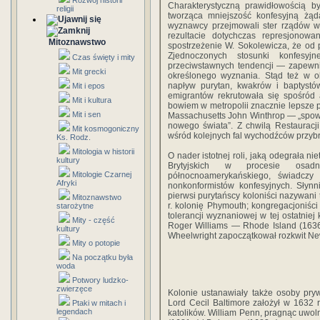
Rozwój historii
Charakterystyczną prawidłowością by
religii
tworząca mniejszość konfesyjną żąda
wyznawcy przejmowali ster rządów w 
rezultacie dotychczas represjonowan
Mitoznawstwo
spostrzeżenie W. Sokolewicza, że od p
Zjednoczonych stosunki konfesy
Czas święty i mity
przeciwstawnych tendencji — zapewnie
Mit grecki
określonego wyznania. Stąd też w o
napływ purytan, kwakrów i baptystów
Mit i epos
emigrantów rekrutowała się spośród a
Mit i kultura
bowiem w metropolii znacznie lepsze p
Mit i sen
Massachusetts John Winthrop — „spowo
nowego świata”. Z chwilą Restauracj
Mit kosmogoniczny
wśród kolejnych fal wychodźców przybra
Ks. Rodz.
Mitologia w historii
O nader istotnej roli, jaką odegrała n
kultury
Brytyjskich w procesie osad
Mitologie Czarnej
północnoamerykańskiego, świadczy 
Afryki
nonkonformistów konfesyjnych. Słynni
pierwsi purytańscy koloniści nazywani 
Mitoznawstwo
r. kolonię Phymouth; kongregacjoniśc
starożytne
tolerancji wyznaniowej w tej ostatniej
Mity - część
Roger Williams — Rhode Island (1636
kultury
Wheelwright zapoczątkował rozkwit Ne
Mity o potopie
Na początku była
woda
Potwory ludzko-
zwierzęce
Kolonie ustanawiały także osoby pryw
Lord Cecil Baltimore założył w 1632 
Ptaki w mitach i
legendach
katolików. William Penn, pragnąc uwo