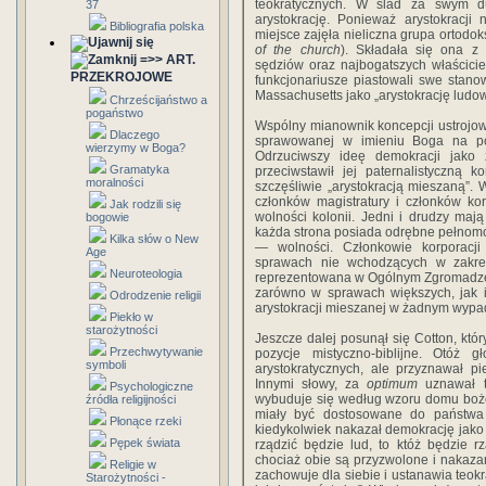
teokratycznych. W ślad za swym d
37
arystokrację. Ponieważ arystokracji
Bibliografia polska
miejsce zajęła nieliczna grupa ortodo
of the church
). Składała się ona z
=>> ART.
sędziów oraz najbogatszych właścicie
PRZEKROJOWE
funkcjonariusze piastowali swe stanow
Massachusetts jako „arystokrację ludo
Chrześcijaństwo a
pogaństwo
Wspólny mianownik koncepcji ustrojow
Dlaczego
sprawowanej w imieniu Boga na po
wierzymy w Boga?
Odrzuciwszy ideę demokracji jako z
Gramatyka
przeciwstawił jej paternalistyczną 
moralności
szczęśliwie „arystokracją mieszaną”.
członków magistratury i członków kor
Jak rodzili się
wolności kolonii. Jedni i drudzy maj
bogowie
każda strona posiada odrębne pełnomo
Kilka słów o New
— wolności. Członkowie korporacj
Age
sprawach nie wchodzących w zakres 
Neuroteologia
reprezentowana w Ogólnym Zgromadze
zarówno w sprawach większych, jak i
Odrodzenie religii
arystokracji mieszanej w żadnym wypad
Piekło w
starożytności
Jeszcze dalej posunął się Cotton, któ
Przechwytywanie
pozycje mistyczno-biblijne. Otóż 
symboli
arystokratycznych, ale przyznawał p
Innymi słowy, za
optimum
uznawał te
Psychologiczne
wybuduje się według wzoru domu bożeg
źródła religijności
miały być dostosowane do państwa 
Płonące rzeki
kiedykolwiek nakazał demokrację jako r
Pępek świata
rządzić będzie lud, to któż będzie r
chociaż obie są przyzwolone i nakaz
Religie w
zachowuje dla siebie i ustanawia teok
Starożytności -