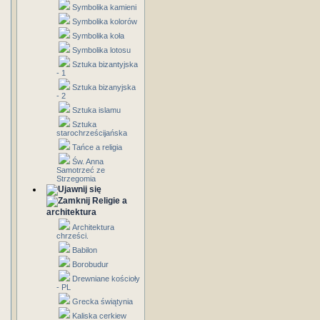
Symbolika kamieni
Symbolika kolorów
Symbolika koła
Symbolika lotosu
Sztuka bizantyjska
- 1
Sztuka bizanyjska
- 2
Sztuka islamu
Sztuka
starochrześcijańska
Tańce a religia
Św. Anna
Samotrzeć ze
Strzegomia
Religie a
architektura
Architektura
chrześci.
Babilon
Borobudur
Drewniane kościoły
- PL
Grecka świątynia
Kaliska cerkiew