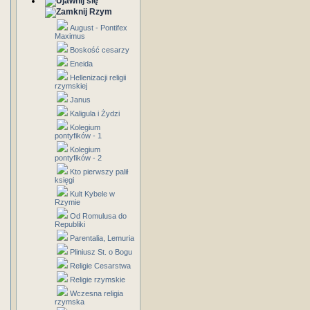
Rzym
August - Pontifex
Maximus
Boskość cesarzy
Eneida
Hellenizacji religii
rzymskiej
Janus
Kaligula i Żydzi
Kolegium
pontyfików - 1
Kolegium
pontyfików - 2
Kto pierwszy palił
księgi
Kult Kybele w
Rzymie
Od Romulusa do
Republiki
Parentalia, Lemuria
Pliniusz St. o Bogu
Religie Cesarstwa
Religie rzymskie
Wczesna religia
rzymska