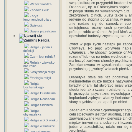
swoją kulturą co przygnębił brudem i
Wszechwiedza
Dzienniku', np. o Chińczykach napisał 
Zabawa i kult
iż podjął studia na wymienionym tutaj 
zrezygnował z nich. Służył także w a
Zarys
jedynie do stopnia porucznika, w jeg
fenomenologii ofiary
„nie nadaje się do samodzielnego
Świetość
umiejętności oceny, cech przywódczy
Święta przestrzeń
próbuje robić wrażenie, że jest kimś w
opowiadań fantastycznych do gazet, z 
Religia
Zwrot w jego życiu nastąpił po zapoz
Religia - jedna z
Crowleya. Po jego wpływem napisa
definicji
(
Dianetics: The Modern Science of Me
rozumu” lub - co na jedno wychodzi - „
Czym jest religia?
ma leczyć zarówno choroby psychiczne, 
Religia - zjawisko
Zareklamowana w wysokonakładowym 
naturalne
przyniosła jej „twórcy” w latach pięćdz
Klasyfikacja religii
Dianetyka stała się też podstawą d
Etnologia religii
nieśmiertelne dusze ludzkie nazywane
Religia
kwadrylionami lat stworzyć miały wsze
Bocheńskiego
uległa jednak z czasem osłabieniu, a 
Religia Durkheima
tj. przeżycia psychiczne wywołujące
implantami żądnych władzy thetanów.
Religia Rousseau
stany psychiczne, od apatii po obłęd.
Religia Skinnera
Zadaniem Kościoła Scjentologicznego j
Religia
celu stosowany jest tzw. auditing, czyl
obywatelska
zaawansowane kursy - pierwsze z nich
Religia w XIX wieku
między innymi na chodzeniu i liczeni
Religia w kulturze
jeden z uczestników, udało mu się n
zwycięstwa.