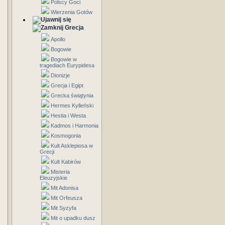
Polscy Goci
Wierzenia Gotów
Grecja
Apollo
Bogowie
Bogowie w
tragediach Eurypidesa
Dionizje
Grecja i Egipt
Grecka świątynia
Hermes Kylleński
Hestia i Westa
Kadmos i Harmonia
Kosmogonia
Kult Asklepiosa w
Grecji
Kult Kabirów
Misteria
Eleuzyjskie
Mit Adonisa
Mit Orfeusza
Mit Syzyfa
Mit o upadku dusz