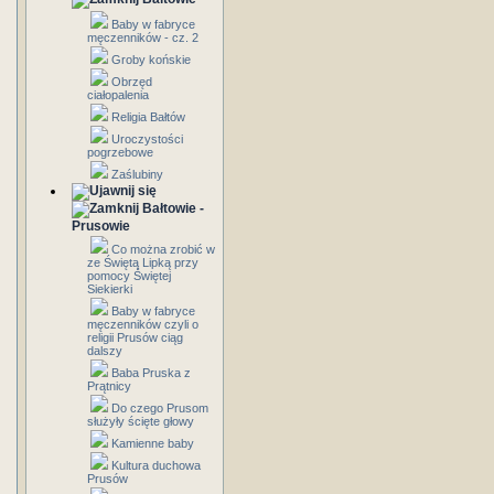
Baby w fabryce
męczenników - cz. 2
Groby końskie
Obrzęd
ciałopalenia
Religia Bałtów
Uroczystości
pogrzebowe
Zaślubiny
Bałtowie -
Prusowie
Co można zrobić w
ze Świętą Lipką przy
pomocy Świętej
Siekierki
Baby w fabryce
męczenników czyli o
religii Prusów ciąg
dalszy
Baba Pruska z
Prątnicy
Do czego Prusom
służyły ścięte głowy
Kamienne baby
Kultura duchowa
Prusów