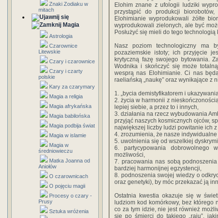
Znaki Zodiaku w
Elohim znane z ufologii ludziki wypro
mitach
przystąpić do produkcji biorobotów
Elohimianie wyprodukowali żółte bioro
Magia
wyprodukowali zielonych, ale być może 
Posłużyć się mieli do tego technologią k
Astrologia
Nasz poziom technologiczny ma by
Czarownice
Litewskie
pozaziemskie istoty; ich przyjęcie 
krytyczną fazę swojego bytowania. Z
Czary i czarownice
Wodnika i skończyć się może totalną 
Czary i czarty
wesprą nas Elohimianie. Ci nas będ
polskie
raeliańską „naukę” oraz wynikające z ni
Kary za czarymary
1. „bycia demistyfikatorem i ukazywan
Magia a religia
2. życia w harmonii z nieskończonością 
Magia afrykańska
lepiej siebie, a przez to i innych,
3. działania na rzecz wybudowania Am
Magia babilońska
przyjąć naszych kosmicznych ojców, sp
Magia podbija świat
największej liczby ludzi powitanie ich 
4. zrozumienia, że nasze indywidualne 
Magia w islamie
5. uwolnienia się od wszelkiej dyskrym
Magia w
6. partycypowania dobrowolnego w
średniowieczu
możliwości,
Matka Joanna od
7. pracowania nas sobą podnoszenia 
Aniołów
bardziej harmonijnej egzystencji,
8. podnoszenia swojej wiedzy o odkry
O czarownicach
oraz genetyki), by móc przekazać ją inn
O pojęciu magii
Ostatnia kwestia okazuje się w świet
Procesy o czary -
Prusy
ludziom kod komórkowy, bez którego ni
co za tym idzie, nie jest również możl
Sztuka wróżenia
się po śmierci do takiego „raju”, ja