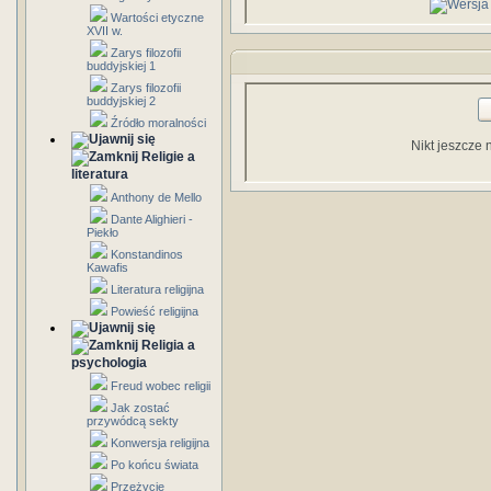
Wartości etyczne
XVII w.
Zarys filozofii
buddyjskiej 1
Zarys filozofii
buddyjskiej 2
Źródło moralności
Nikt jeszcze 
Religie a
literatura
Anthony de Mello
Dante Alighieri -
Piekło
Konstandinos
Kawafis
Literatura religijna
Powieść religijna
Religia a
psychologia
Freud wobec religii
Jak zostać
przywódcą sekty
Konwersja religijna
Po końcu świata
Przeżycie