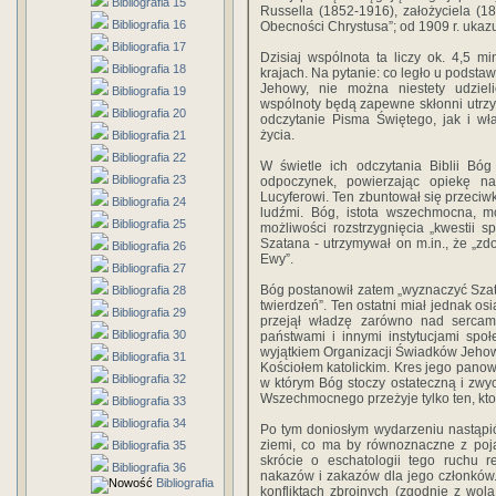
Bibliografia 15
Russella (1852-1916), założyciela (1
Bibliografia 16
Obecności Chrystusa”; od 1909 r. ukazu
Bibliografia 17
Dzisiaj wspólnota ta liczy ok. 4,5 
Bibliografia 18
krajach. Na pytanie: co legło u podstaw
Jehowy, nie można niestety udziel
Bibliografia 19
wspólnoty będą zapewne skłonni utrz
Bibliografia 20
odczytanie Pisma Świętego, jak i w
życia.
Bibliografia 21
Bibliografia 22
W świetle ich odczytania Biblii Bóg
Bibliografia 23
odpoczynek, powierzając opiekę n
Lucyferowi. Ten zbuntował się przeciwk
Bibliografia 24
ludźmi. Bóg, istota wszechmocna, mó
Bibliografia 25
możliwości rozstrzygnięcia „kwestii
Szatana - utrzymywał on m.in., że „
Bibliografia 26
Ewy”.
Bibliografia 27
Bóg postanowił zatem „wyznaczyć Sza
Bibliografia 28
twierdzeń”. Ten ostatni miał jednak o
Bibliografia 29
przejął władzę zarówno nad sercami
Bibliografia 30
państwami i innymi instytucjami społ
wyjątkiem Organizacji Świadków Jehowy
Bibliografia 31
Kościołem katolickim. Kres jego panowa
Bibliografia 32
w którym Bóg stoczy ostateczną i zwy
Wszechmocnego przeżyje tylko ten, kt
Bibliografia 33
Bibliografia 34
Po tym doniosłym wydarzeniu nastąpi
ziemi, co ma by równoznaczne z pojaw
Bibliografia 35
skrócie o eschatologii tego ruchu r
Bibliografia 36
nakazów i zakazów dla jego członków.
Bibliografia
konfliktach zbrojnych (zgodnie z wo