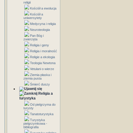
religii
Kościół a ewolucja
Kościół a
uniwersytety
Medycyna i religia
Neuroteologia
Pan Bóg i
zwierzęta
Religia i geny
Religia i moralność
Religie a ekologia
Teologia Newtona
Vetulani o wierze
Ziemia płaska i
ziemia pusta
Śmierć duszy
Religia a
turystyka
Od pielgrzyma do
turysty
Tanatoturystyka
Turystyka
pielgrzymkowa -
bibliografia