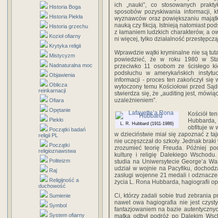
ich „nauki”, co stosowanych praktyk
Historia Boga
sposobów pozyskiwania informacji, 
Historia Piekła
wyznawców oraz powiększaniu majątku
nauką czy fikcją. Istnieją natomiast p
Historia grzechu
z łamaniem ludzkich charakterów, a ow
Kozioł ofiarny
ni więcej, tylko działalność przestępczą
Krytyka religii
Wprawdzie wątki kryminalne nie są tut
Mistycyzm
powiedzieć, że w roku 1980 w Sta
Nadnaturalna moc
przeciwko 11 osobom ze ścisłego ki
podsłuchu w amerykańskich instyt
Objawienia
informacji - proces ten zakoń­czył si
Oblicza
wytoczony temu Kościołowi przed Sąde
reinkarnacji
stwierdza się, że „auditing jest, mówi
uzależnieniem”.
Ofiara
Opętanie
Kościół te
Piekło
Hubbarda, 
L. R. Hubbard (1911-1986)
obfituje w
Początki badań
w dzieciństwie miał się zapoznać z ta
religii PL
nie uczęszczał do szkoły. Jednak braki w
Początki
zrozumieć teorię Freuda. Później po
religioznawstwa
kulturę i religię Dalekiego Wschodu
Politeizm
studia na Uniwersytecie George’a Wa
udział w wojnie na Pacyfiku, dochod
Raj
zasługi wojenne 21 medali i odznacze
Religijność a
życia L. Rona Hubbarda, hagiografii op
duchowość
Ci, którzy zadali sobie trud zebrania 
Sumienie
nawet owa hagiografia nie jest czys
Symbol
fantazjowaniem na bazie autentyczny
System ofiarny
matką odbył podróż po Dalekim Wscho