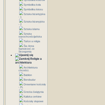
Symbolika kolorów
Symbolika koła
Symbolika lotosu
Sztuka bizantyjska
- 1
Sztuka bizanyjska
- 2
Sztuka islamu
Sztuka
starochrześcijańska
Tańce a religia
Św. Anna
Samotrzeć ze
Strzegomia
Religie a
architektura
Architektura
chrześci.
Babilon
Borobudur
Drewniane kościoły
- PL
Grecka świątynia
Kaliska cerkiew
Kościoły słupowe