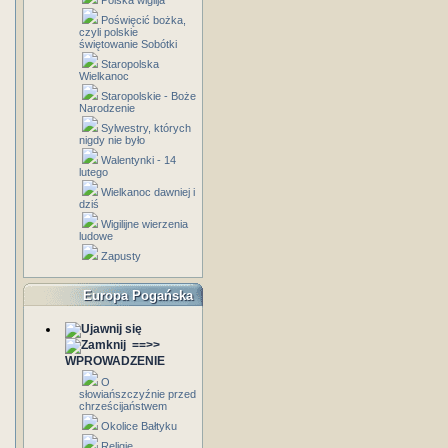
Polska wigilja
Poświęcić bożka,
czyli polskie
świętowanie Sobótki
Staropolska
Wielkanoc
Staropolskie - Boże
Narodzenie
Sylwestry, których
nigdy nie było
Walentynki - 14
lutego
Wielkanoc dawniej i
dziś
Wigilijne wierzenia
ludowe
Zapusty
Europa Pogańska
==>>
WPROWADZENIE
O
słowiańszczyźnie przed
chrześcijaństwem
Okolice Bałtyku
Religie