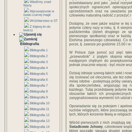
Wiedźmy znad
przedstawiany jest jako „świat rozryw
Warty
społecznych ograniczeń opierający
uprzedzeniach oraz na uważaniu pew
Wprowadzenie w
świat czarnej magii
człowieku naturalną radość z przeżyć i c
Wróżbiarstwo w ST
Dodajmy, że owe jakże ważne w tej s
Z klątwą im do
jedynie cztery razy w roku, tj. 6 sier
twarzy
października (dzień drugiego ze s
pierwszego spotkania) oraz w każdą 
Elohima pierwszego człowieka). Co nie
Bibliografia
porze, tj. zawsze po godzinie 15.00 i w 
Bibliografia 1
W Polsce żyje ponoć już pięć taki
Bibliografia 2
„przewodnik” z piątym stopnia wt
następnym chętnym do powiększenia 
Bibliografia 3
jednak znacznie więcej - być może wszyst
Bibliografia 4
Dzisiaj istnieje szereg takich sekt i no
Bibliografia 5
się izolować od otoczenia, ale też od
Bibliografia 6
mniej istotne - podejmują próby uwiar
dla społeczeństwa, angażując się ni
Bibliografia 7
każdego. Tutaj przedstawię jedynie k
Bibliografia 8
obszarów takich ich prospołecznych 
Bibliografia 9
zasygnalizowania wymienić ich udział 
Bibliografia 10
Opowiadanie się za pokojem i apelow
Bibliografia 11
ruchów religijnych, które poczuwają si
tych, których korzenie tkwią w religiac
Bibliografia 12
Bibliografia 13
Wśród pierwszych z nich znajdują się
Świadkowie Jehowy
, członkowie wspól
Bibliografia 14
której początki sięgają drugiej poł