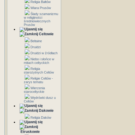
Religia Bałtów
Wiara Prusów
Ślady szamanizmu
w religijności
średniowiecznych
Prusów
Celtowie
Beltaine
Druidzi
Druidzi w źródłach
Niebo i słońce w
mitach celtyckich
Religia
starożytnych Celtów
Religie Celtów -
zarys tematu
Wierzenia
staroceltyckie
Wędrówki dusz u
Celtów
Dakowie
Religia Daków
Etruskowie