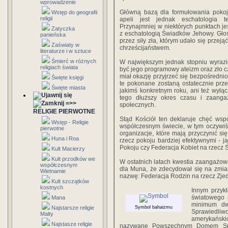
wprowadzenie
Główną bazą dla formułowania pokoj
Wstęp do geografii
religii
apeli jest jednak eschatologia t
Przynajmniej w niektórych punktach je
Zatyczka
z eschatologią Świadków Jehowy. Głos
panieńska
przez siły zła, którym udało się przej
Zaświaty w
chrześcijaństwem.
literaturze i w sztuce
Śmierć w różnych
W największym jednak stopniu wyraz
religiach świata
być jego programowy ateizm oraz zło 
miał okazję przyjrzeć się bezpośrednio j
Święte księgi
te pokonane zostaną ostatecznie prze
Święte miasta
jakimś konkretnym roku, ani też wyłą
tego dłuższy okres czasu i zaanga­
=>>
społecznych.
RELIGIE PIERWOTNE
Stąd Kościół ten deklaruje chęć wsp
Wstęp - Religie
współczesnym świecie, w tym oczywiś
pierwotne
organizacje, które mają przyczynić się
Huna i Roa
rzecz pokoju bardziej efektywnymi - j
Pokoju czy Federacja Kobiet na rzecz
Kult Macierzy
Kult przodków we
W ostatnich latach kwestia zaangażow
współczesnym
dla Muna, że zdecydował się na zmia
Wietnamie
nazwę: Federacja Rodzin na rzecz Zje
Kult szczątków
kostnych
Innym przy
światowego
Mana
minimum dw
Najstarsze religie
Symbol bahaizmu
Sprawiedliwo
Malty
amerykański
Najstasze religie
nazywane Powszechnym Domem Spraw