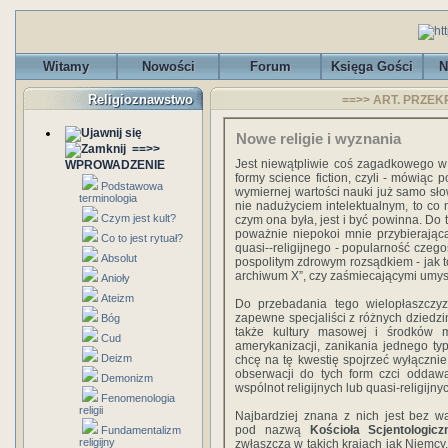
Witamy
Nowości
Forum
Księga Gości
N
Religioznawstwo
==>> ART. PRZEKR
Nowe religie i wyznania
==>>
Jest niewątpliwie coś zagadkowego w z
WPROWADZENIE
formy science fiction, czyli - mówiąc 
Podstawowa
wymiernej wartości nauki już samo słow
terminologia
nie nadużyciem intelektualnym, to co
Czym jest kult?
czym ona była, jest i być powinna. Do 
poważnie niepokoi mnie przybierająca 
Co to jest rytuał?
quasi--religijnego - popularność czego
Absolut
pospolitym zdrowym rozsądkiem - jak t
archiwum X”, czy zaśmiecającymi umys
Anioły
Ateizm
Do przebadania tego wielopłaszczy
zapewne specjaliści z różnych dziedzin,
Bóg
także kultury masowej i środków ma
Cud
amerykanizacji, zanikania jednego ty
Deizm
chcę na tę kwestię spojrzeć wyłączni
obserwacji do tych form czci oddawa
Demonizm
wspólnot religijnych lub quasi-religijny
Fenomenologia
religii
Najbardziej znana z nich jest bez w
pod nazwą
Kościoła Scjentologicz
Fundamentalizm
religijny
zwłaszcza w takich krajach jak Niemcy,