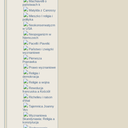
Machiavelli o
państwach k
Matylda z Canossy
Mieszko I religia i
polityka
Neokonserwatyzm
w USA
Neopoganizm w
Niemczech
Pacelli i Pavelic
Państwo i związki
wyznaniowe
Pierwsza
Poprawka
Prawo wyznaniowe
Religia i
demokracja
Religie a wojna
Rewolucja
francuska a Kościół
Richelieu i raison
d'état
Tajemnica Joanny
'Arc
Wyznaniowa
Skandynawia: Religia a
konstytucja