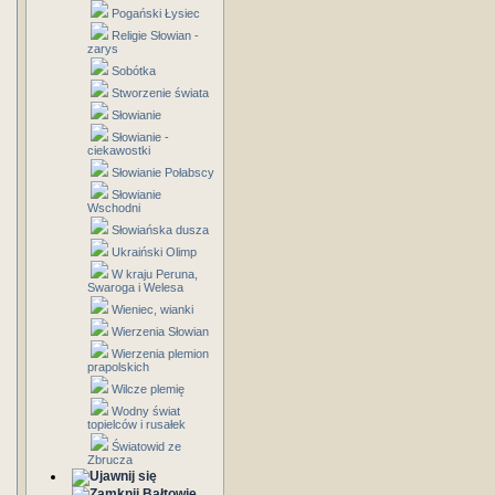
Pogański Łysiec
Religie Słowian -
zarys
Sobótka
Stworzenie świata
Słowianie
Słowianie -
ciekawostki
Słowianie Połabscy
Słowianie
Wschodni
Słowiańska dusza
Ukraiński Olimp
W kraju Peruna,
Swaroga i Welesa
Wieniec, wianki
Wierzenia Słowian
Wierzenia plemion
prapolskich
Wilcze plemię
Wodny świat
topielców i rusałek
Światowid ze
Zbrucza
Bałtowie