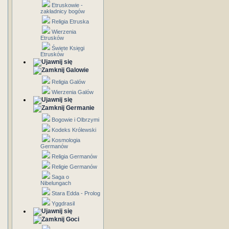
Etruskowie -
zakładnicy bogów
Religia Etruska
Wierzenia
Etrusków
Święte Księgi
Etrusków
Galowie
Religia Galów
Wierzenia Galów
Germanie
Bogowie i Olbrzymi
Kodeks Królewski
Kosmologia
Germanów
Religia Germanów
Religie Germanów
Saga o
Nibelungach
Stara Edda - Prolog
Yggdrasil
Goci