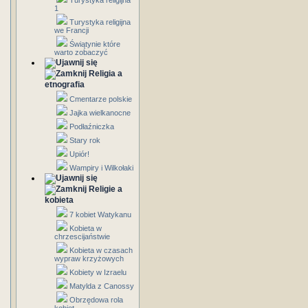
Turystyka religijna
1
Turystyka religijna
we Francji
Świątynie które
warto zobaczyć
Religia a
etnografia
Cmentarze polskie
Jajka wielkanocne
Podłaźniczka
Stary rok
Upiór!
Wampiry i Wilkołaki
Religie a
kobieta
7 kobiet Watykanu
Kobieta w
chrzescijaństwie
Kobieta w czasach
wypraw krzyżowych
Kobiety w Izraelu
Matylda z Canossy
Obrzędowa rola