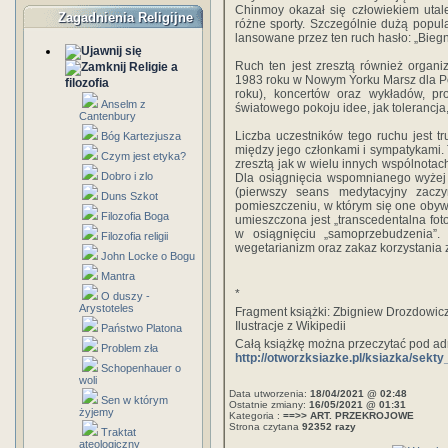
Chinmoy okazał się człowiekiem utale
Zagadnienia Religijne
różne sporty. Szczególnie dużą popula
lansowane przez ten ruch hasło: „Biegn
Ruch ten jest zresztą również organ
Religie a
1983 roku w Nowym Yorku Marsz dla Po
filozofia
roku), koncertów oraz wykładów, pr
Anselm z
światowego pokoju idee, jak tolerancja,
Cantenbury
Liczba uczestników tego ruchu jest t
Bóg Kartezjusza
między jego członkami i sympatykami.
Czym jest etyka?
zresztą jak w wielu innych wspólnotach
Dobro i zlo
Dla osiągnięcia wspomnianego wyżej 
(pierwszy seans medytacyjny zacz
Duns Szkot
pomieszczeniu, w którym się one obywaj
Filozofia Boga
umieszczona jest „transcedentalna fo
w osiągnięciu „samoprzebudzenia”. 
Filozofia religii
wegetarianizm oraz zakaz korzystania z
John Locke o Bogu
Mantra
*
O duszy -
Arystoteles
Fragment książki: Zbigniew Drozdowic
Ilustracje z Wikipedii
Państwo Platona
Całą książkę można przeczytać pod a
Problem zła
http://otworzksiazke.pl/ksiazka/sekt
Schopenhauer o
woli
Data utworzenia:
18/04/2021 @ 02:48
Sen w którym
Ostatnie zmiany:
16/05/2021 @ 01:31
żyjemy
Kategoria :
==>> ART. PRZEKROJOWE
Strona czytana
92352 razy
Traktat
ateologiczny