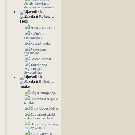
Zjednoczenie
Włoch i likwidacja
Państwa Kościelnego
Religie a
seks
Heloiza i Abelard
Kościół a
seksualność
Kościół i seks
Pesymizm
seksualny
Seks a celibat
Tantryczna
Psychologia
Seksualności
Religia a
nauka
Bóg a inteligencja
Choroba a religia w
antyku
Chronologia biblijna
Czy przed wielkim
wybuchem był Bóg?
Dlaczego jesteśmy
dobrzy albo źli
Karol Darwin o