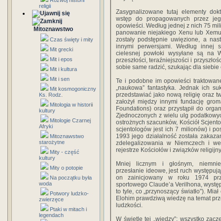
Rozwój historii
religii
Zasygnalizowane tutaj elementy dokt
wstęp do propagowanych przez jego 
opowieści. Według jednej z nich 75 mil
Mitoznawstwo
panowanie niejakiego Xenu lub Xemu i 
zostały podstępnie uwięzione, a nas
Czas święty i mity
innymi perwersjami. Według innej s
Mit grecki
cielesnej powłoki wysyłane są na 
Mit i epos
przeszłości, teraź­niejszości i przyszł
sobie same radzić, szukając dla siebie
Mit i kultura
Mit i sen
Te i podobne im opowieści traktowan
„naukowa” fantastyka. Jednak ich suk
Mit kosmogoniczny
przedstawiać jako nową religię oraz tw
Ks. Rodz.
założył między innymi fundację gro
Mitologia w historii
Foundations) oraz przystąpił do organ
kultury
Zjednoczonych z wielu ulg podatkowych
Mitologie Czarnej
ostrożnych szacunków, Kościół Scjento
Afryki
scjentologów jest ich 7 milionów) i p
1993 jego działalność została zakaz
Mitoznawstwo
starożytne
zdelegalizowania w Niemczech i we 
rejestrze Kościołów i związków religijn
Mity - część
kultury
Mniej licznym i głośnym, niemni
Mity o potopie
przesłanie ideowe, jest ruch występuj
on zainicjowany w roku 1974 prze
Na początku była
woda
sportowego Claude’a Verilhona, wystę
to tyle, co „przynoszący światło”). Mi
Potwory ludzko-
Elohim prawdziwą wiedzę na temat przes
zwierzęce
ludzkości.
Ptaki w mitach i
legendach
W świetle tej „wiedzy”: wszystko zacz