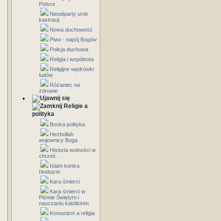
Polsce
Nieodparty urok
kastracji
Nowa duchowość
Piwo - napój Bogów
Policja duchowa
Religia i wspólnota
Religijne wędrówki
ludów
Różaniec na
zdrowie
Religie a
polityka
Boska polityka
Hezbollah
wojownicy Boga
Historia wolności w
chrześ.
Islam kontra
hinduizm
Kara śmierci
Kara śmierci w
Piśmie Świętym i
nauczaniu katolickim
Komunizm a religia