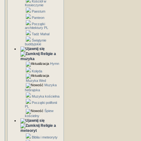
Kościół w
Kosieczynie
Paestum
Panteon
Początki
architektury PL
Tadż Mahal
Świątynie
buddyjskie
Religie a
muzyka
Hymn
Kolęda
Muzyka Wed
Muzyka
hebrajska
Muzyka kościelna
Początki polifonii
PL
Śpiew
kościelny
Religie a
meteoryt
Biblia i meteoryty