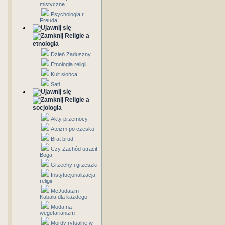
mistyczne
Psychologia r.
Freuda
Religie a
etnologia
Dzień Zaduszny
Etnologia religii
Kult słońca
Sati
Religie a
socjologia
Akty przemocy
Ateizm po czesku
Brat brud
Czy Zachód utracił
Boga
Grzechy i grzeszki
Instytucjonalizacja
religii
McJudaizm -
Kabała dla każdego!
Moda na
wegetarianizm
Mordy rytualne w