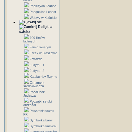
kobiet
Papieżyca Joanna
Pasqualina Lehner
Wdowy w Kościele
Religie a
sztuka
100 filmów
biblijnych
Film o świętym
Fresk w Staszowie
Gwiazda
Judyta - 1
Judyta - 2
Katakumby Rzymu
Ornament
średniowiecza
Pocałunek
Judasza
Początki sztuki
chrześci.
Powstanie teatru
FR
Symbolika barw
Symbolika kamieni