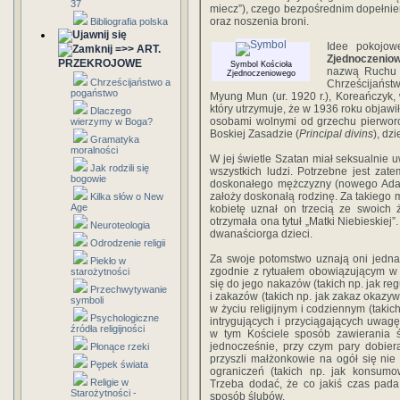
37
miecz”), czego bezpośrednim dopełnien
oraz noszenia broni.
Bibliografia polska
Idee pokojo
=>> ART.
Zjednoczenio
PRZEKROJOWE
Symbol Kościoła
nazwą Ruchu 
Zjednoczeniowego
Chrześcijaństwo a
Chrześcijaństw
pogaństwo
Myung Mun (ur. 1920 r.), Koreańczyk, 
który utrzymuje, że w 1936 roku objawi
Dlaczego
osobami wolnymi od grzechu pierwor
wierzymy w Boga?
Boskiej Zasadzie (
Principal divins
), dz
Gramatyka
moralności
W jej świetle Szatan miał seksualnie 
Jak rodzili się
wszystkich ludzi. Potrzebne jest za
bogowie
doskonałego mężczyzny (nowego Adam
założy doskonałą rodzinę. Za takiego
Kilka słów o New
Age
kobietę uznał on trzecią ze swoich
otrzymała ona tytuł „Matki Niebieskiej
Neuroteologia
dwanaściorga dzieci.
Odrodzenie religii
Za swoje potomstwo uznają oni jednak
Piekło w
zgodnie z rytuałem obowiązującym w t
starożytności
się do jego nakazów (takich np. jak 
Przechwytywanie
i zakazów (takich np. jak zakaz okazyw
symboli
w życiu religijnym i codziennym (takic
Psychologiczne
intrygujących i przyciągających uwag
źródła religijności
w tym Kościele sposób zawierania 
jednocześnie, przy czym pary dobiera
Płonące rzeki
przyszli małżonkowie na ogół się nie 
Pępek świata
ograniczeń (takich np. jak konsumo
Religie w
Trzeba dodać, że co jakiś czas pada
Starożytności -
sposób ślubów.