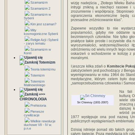
Szamanizm
wizję nadejścia „ Złotego Wieku Baha’u
intrygi znikną a niechęci rasowe i
Szamanizm 2
zrozumienie i współpracę. Stopniowo 
Szamanizm w
ograniczenia ekonomiczne będą ca
Syberii
przesadne zróżnicowanie klas”.
Kim jest szaman?
Zapewne wszystko to nie wystarcz
Mity
popularności, gdyby nie oddanie s
kosmogoniczne Syberii
bezimiennych członków. Nie tylko głos
Religie Azji i Syberii
praktyce takie proste i oczywiste dla 
- zarys tematu
wyrozumiałości, wstrzemięźliwości i
odróżnieniu od wielu innych tego nowe
Szamanizm w
Korei
oskarżeń o wchodzenie w kolizję z
moralnymi.
Totemizm
I jeszcze kilka zdań o
Komitecie Poko
Teoria totemizmu
założycielem jest pochodzący z Benga
wyemigrowaniu w roku 1964 do Stanó
Totemizm
medytacyjne, którym celem było do
Totemizm
„samoprzebudzenia człowieka i Samoo
Malinowskiego
Na fali
=>>
kulturą O
CHRONOLOGIA
wiele ob
Sri Chinmoy (1931-2007)
znaczną 
Prehistoria
dalszej 
Pierwsze
wśród pe
cywilizacje
1977 występuje ona pod nazwą Uni
publicznych wystąpieniach emblematu
Wielkie rewolucje
duchowe VII - IV w.
p.n.e
Dzisiaj istnieje ponad sto takich gru
całym świecie. Poza medytacją ich czło