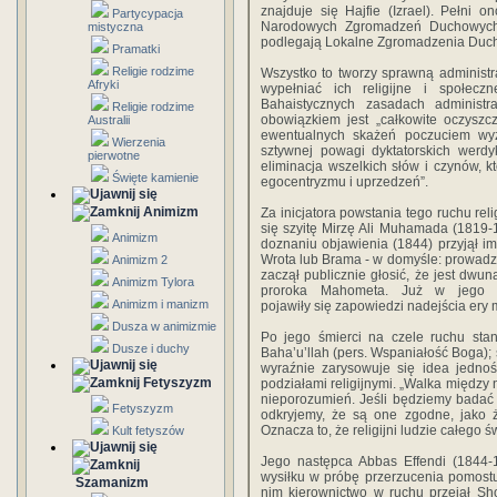
znajduje się Hajfie (Izrael). Pełni o
Partycypacja
Narodowych Zgromadzeń Duchowych (
mistyczna
podlegają Lokalne Zgromadzenia Ducho
Pramatki
Religie rodzime
Wszystko to tworzy sprawną administr
Afryki
wypełniać ich religijne i społe
Bahaistycznych zasadach administr
Religie rodzime
obowiązkiem jest „całkowite oczyszc
Australii
ewentualnych skażeń poczuciem wyżs
Wierzenia
sztywnej powagi dyktatorskich werd
pierwotne
eliminacja wszelkich słów i czynów, k
Święte kamienie
egocentryzmu i uprzedzeń”.
Animizm
Za inicjatora powstania tego ruchu rel
się szyitę Mirzę Ali Muhamada (1819-1
Animizm
doznaniu objawienia (1844) przyjął im
Wrota lub Brama - w domyśle: prowadz
Animizm 2
zaczął publicznie głosić, że jest dw
Animizm Tylora
proroka Mahometa. Już w jego w
Animizm i manizm
pojawiły się zapowiedzi nadejścia ery mi
Dusza w animizmie
Po jego śmierci na czele ruchu stan
Dusze i duchy
Baha’u’llah (pers. Wspaniałość Boga); 
wyraźnie zarysowuje się idea jednoś
Fetyszyzm
podziałami religijnymi. „Walka między n
nieporozumień. Jeśli będziemy badać 
Fetyszyzm
odkryjemy, że są one zgodne, jako ż
Oznacza to, że religijni ludzie całego 
Kult fetyszów
Jego następca Abbas Effendi (1844-1
wysiłku w próbę przerzucenia pomost
Szamanizm
nim kierownictwo w ruchu przejął Sho