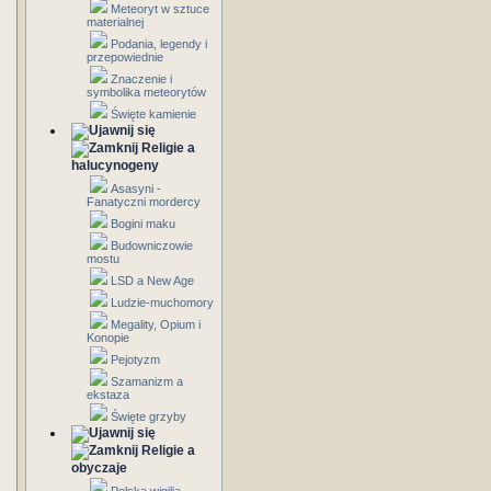
Meteoryt w sztuce
materialnej
Podania, legendy i
przepowiednie
Znaczenie i
symbolika meteorytów
Święte kamienie
Religie a
halucynogeny
Asasyni -
Fanatyczni mordercy
Bogini maku
Budowniczowie
mostu
LSD a New Age
Ludzie-muchomory
Megality, Opium i
Konopie
Pejotyzm
Szamanizm a
ekstaza
Święte grzyby
Religie a
obyczaje