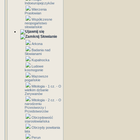
Indoeuropejczyków
Wierzenia
Prasłowian
Współczesne
neopogaństwo
słowiańskie
Słowianie
Arkona
Badania nad
Słowianami
Kupalnocka
Ludowe
kosmogonie
Mazowsze
pogańskie
Mitologia - 1 cz. - O
wielkim dzbanie
Zerywanów
Mitologia - 2 cz. - O
narodzeniu
Przestworzy i
Przedstworzów
Obrzędowość
starosłowiańska
Obrzędy powitania
lata
Perun