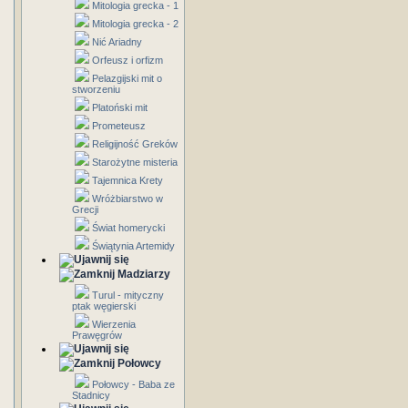
Mitologia grecka - 1
Mitologia grecka - 2
Nić Ariadny
Orfeusz i orfizm
Pelazgijski mit o
stworzeniu
Platoński mit
Prometeusz
Religijność Greków
Starożytne misteria
Tajemnica Krety
Wróżbiarstwo w
Grecji
Świat homerycki
Świątynia Artemidy
Madziarzy
Turul - mityczny
ptak węgierski
Wierzenia
Prawęgrów
Połowcy
Połowcy - Baba ze
Stadnicy