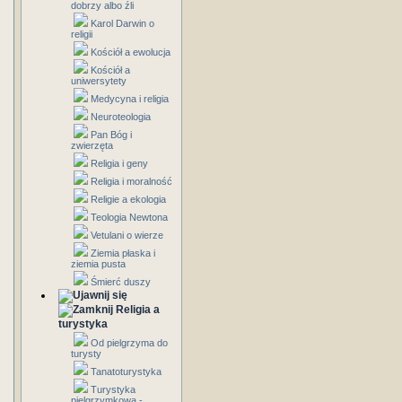
dobrzy albo źli
Karol Darwin o
religii
Kościół a ewolucja
Kościół a
uniwersytety
Medycyna i religia
Neuroteologia
Pan Bóg i
zwierzęta
Religia i geny
Religia i moralność
Religie a ekologia
Teologia Newtona
Vetulani o wierze
Ziemia płaska i
ziemia pusta
Śmierć duszy
Religia a
turystyka
Od pielgrzyma do
turysty
Tanatoturystyka
Turystyka
pielgrzymkowa -