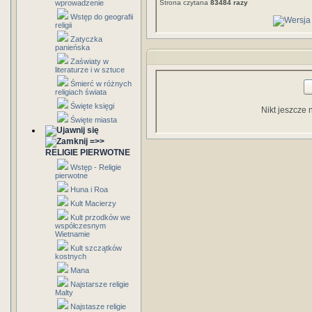
wprowadzenie
Strona czytana
83484 razy
Wstęp do geografii
religii
Zatyczka
panieńska
Zaświaty w
literaturze i w sztuce
Śmierć w różnych
religiach świata
Święte księgi
Nikt jeszcze 
Święte miasta
=>>
RELIGIE PIERWOTNE
Wstęp - Religie
pierwotne
Huna i Roa
Kult Macierzy
Kult przodków we
współczesnym
Wietnamie
Kult szczątków
kostnych
Mana
Najstarsze religie
Malty
Najstasze religie