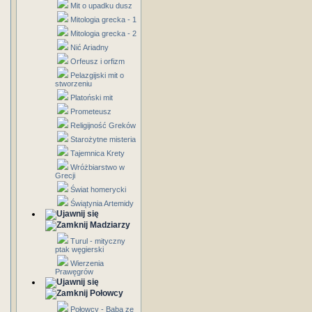
Mit o upadku dusz
Mitologia grecka - 1
Mitologia grecka - 2
Nić Ariadny
Orfeusz i orfizm
Pelazgijski mit o
stworzeniu
Platoński mit
Prometeusz
Religijność Greków
Starożytne misteria
Tajemnica Krety
Wróżbiarstwo w
Grecji
Świat homerycki
Świątynia Artemidy
Madziarzy
Turul - mityczny
ptak węgierski
Wierzenia
Prawęgrów
Połowcy
Połowcy - Baba ze