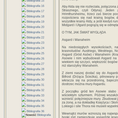
Bibliografia 15
Bibliografia 16
Aby Alda się nie rozleciała, połączona
Strasznego, czyli Odyna). Jeden 
Bibliografia 17
Hrimthursheimu, trzeci zaś bierze p
Bibliografia 18
rozpościera się nad krainą bogów, d
wszystkie krainy Aldy, a jeśli kiedyś 
Bibliografia 19
Midgard i Utgard pogrążą się w odmęt
Bibliografia 20
Bibliografia 21
O TYM, JAK ŚWIAT WYGLĄDA
Bibliografia 22
Asgard i Wanaheim
Bibliografia 23
Na niedosięgłych wysokościach, n
Bibliografia 24
krasnoludów: Austriego, Westriego, No
Bibliografia 25
Asgard (Gród Asów) i Wanaheirn (Kraj
Asowie i nim wybudowali Asgard n
Bibliografia 26
wiekiem się szczyci, większość bogów 
Bibliografia 27
niż starożytny Wanaheim.
Bibliografia 28
Z ziemi naszej dostać się do Asgar
Bibliografia 29
Bifrost (Drżąca Ścieżka), pilnowany 
Bibliografia 30
wkracza się na przestronną, bajeczn
dostrzec można mury Asgardu.
Bibliografia 31
Bibliografia 32
Z początku gród ten Asowie słabo 
wściekłym szturmem. Później wszakże
Bibliografia 33
wznieść potężniejsze mury. Zbudował 
Bibliografia 34
za żonę, a na dokładkę Księżyca i Słońc
Bibliografia 35
Lokiego i sile Thora nie musieli wype
Bibliografia 36
Wewnątrz murów wznoszą się najwspan
Bibliografia
boski ród zamieszkuje asgardzki krą