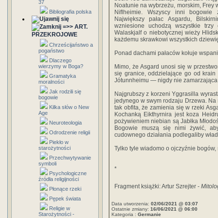
37
Noatunie na wybrzeżu, morskim, Frey w
Bibliografia polska
Niflheimie. Wszyscy inni bogowie
Największy pałac Asgardu, Bilskir
wzniesione uchodzą wszystkie trzy
=>> ART.
Walaskjalf o niebotycznej wieży Hlidsk
PRZEKROJOWE
każdemu skrawkowi wszystkich dziewię
Chrześcijaństwo a
pogaństwo
Ponad dachami pałaców kołuje wspani
Dlaczego
wierzymy w Boga?
Mimo, że Asgard unosi się w przestwo
się granice, oddzielające go od kra
Gramatyka
Jótunnheimu — nigdy nie zamarzająca r
moralności
Jak rodzili się
Najgrubszy z korzeni Yggrasilla wyras
bogowie
jedynego w swym rodzaju Drzewa. Na nie
Kilka słów o New
tak obfita, że zamienia się w rzeki As
Age
Kochanką Eikthyrnira jest koza Heid
pożywieniem niebian są Jabłka Młodoś
Neuroteologia
Bogowie muszą się nimi żywić, ab
Odrodzenie religii
cudownego działania podlegaliby władzy
Piekło w
starożytności
Tylko tyle wiadomo o ojczyźnie bogów, 
Przechwytywanie
symboli
*
Psychologiczne
źródła religijności
Fragment książki: Artur Szrejter -
Mitol
Płonące rzeki
Pępek świata
Data utworzenia:
02/06/2021 @ 03:07
Religie w
Ostatnie zmiany:
16/06/2021 @ 06:00
Starożytności -
Kategoria :
Germanie