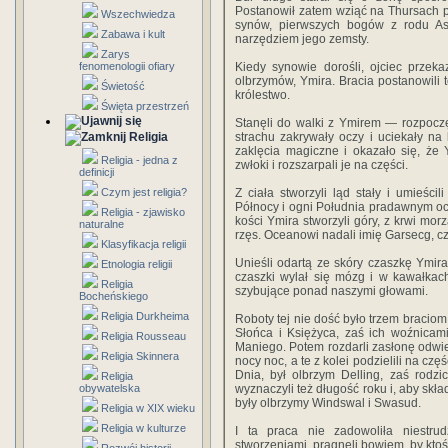
Postanowił zatem wziąć na Thursach po
Wszechwiedza
synów, pierwszych bogów z rodu As
Zabawa i kult
narzędziem jego zemsty.
Zarys
fenomenologii ofiary
Kiedy synowie dorośli, ojciec przek
olbrzymów, Ymira. Bracia postanowili 
Świetość
królestwo.
Święta przestrzeń
Stanęli do walki z Ymirem — rozpoczę
Religia
strachu zakrywały oczy i uciekały na 
zaklęcia magiczne i okazało się, że Y
Religia - jedna z
zwłoki i rozszarpali je na części.
definicji
Czym jest religia?
Z ciała stworzyli ląd stały i umieśc
Północy i ogni Południa pradawnym oc
Religia - zjawisko
kości Ymira stworzyli góry, z krwi mor
naturalne
rzęs. Oceanowi nadali imię Garsecg, cz
Klasyfikacja religii
Unieśli odartą ze skóry czaszkę Ymira
Etnologia religii
czaszki wylał się mózg i w kawałkac
Religia
szybujące ponad naszymi głowami.
Bocheńskiego
Religia Durkheima
Roboty tej nie dość było trzem braciom
Słońca i Księżyca, zaś ich woźnicam
Religia Rousseau
Maniego. Potem rozdarli zasłonę odwie
Religia Skinnera
nocy noc, a te z kolei podzielili na czę
Dnia, był olbrzym Delling, zaś rodz
Religia
obywatelska
wyznaczyli też długość roku i, aby skład
były olbrzymy Windswal i Swasud.
Religia w XIX wieku
Religia w kulturze
I ta praca nie zadowoliła niestrud
stworzeniami, pragnęli bowiem, by ktoś