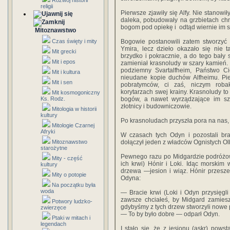
Rozwój historii
religii
Pierwsze zjawiły się Alfy. Nie stanowi
daleka, pobudowały na grzbietach chmu
bogom pod opiekę i odtąd wiernie im s
Mitoznawstwo
Czas święty i mity
Bogowie postanowili zatem stworzyć i
Ymira, lecz dzieło okazało się nie 
Mit grecki
brzydko i pokracznie, a do tego bały s
Mit i epos
zamieniał krasnoludy w szary kamień.
podziemny Svartalfheim, Państwo Cie
Mit i kultura
nieudane kopie duchów Alfheimu. Pier
Mit i sen
pobratymców, ci zaś, niczym roba
korytarzach swej krainy. Krasnoludy to
Mit kosmogoniczny
Ks. Rodz.
bogów, a nawet wyrządzające im sz
złotnicy i budowniczowie.
Mitologia w historii
kultury
Po krasnoludach przyszła pora na nas, 
Mitologie Czarnej
Afryki
W czasach tych Odyn i pozostali bra
Mitoznawstwo
dołączył jeden z władców Ognistych Ol
starożytne
Pewnego razu po Midgardzie podróżowa
Mity - część
ich krwi) Hónir i Loki. Idąc morskim
kultury
drzewa —jesion i wiąz. Hónir przeszed
Mity o potopie
Odyna:
Na początku była
woda
— Bracie krwi (Loki i Odyn przysięgl
zawsze chciałeś, by Midgard zamiesz
Potwory ludzko-
gdybyśmy z tych drzew stworzyli nowe
zwierzęce
— To by było dobre — odparł Odyn.
Ptaki w mitach i
legendach
I stało się, że z jesionu (askr) pow