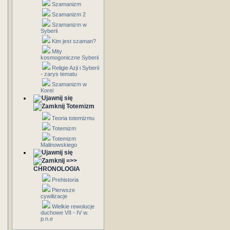
Szamanizm
Szamanizm 2
Szamanizm w
Syberii
Kim jest szaman?
Mity
kosmogoniczne Syberii
Religie Azji i Syberii
- zarys tematu
Szamanizm w
Korei
Totemizm
Teoria totemizmu
Totemizm
Totemizm
Malinowskiego
=>>
CHRONOLOGIA
Prehistoria
Pierwsze
cywilizacje
Wielkie rewolucje
duchowe VII - IV w.
p.n.e