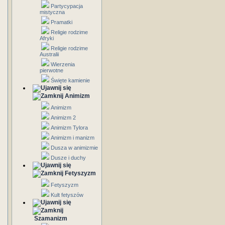
Partycypacja
mistyczna
Pramatki
Religie rodzime
Afryki
Religie rodzime
Australii
Wierzenia
pierwotne
Święte kamienie
Animizm
Animizm
Animizm 2
Animizm Tylora
Animizm i manizm
Dusza w animizmie
Dusze i duchy
Fetyszyzm
Fetyszyzm
Kult fetyszów
Szamanizm