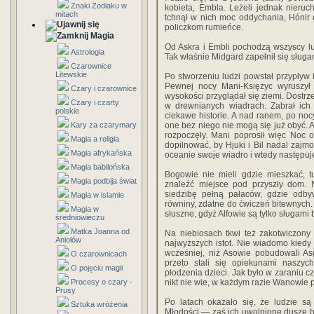
Znaki Zodiaku w
kobieta, Embla. Leżeli jednak nieruc
mitach
tchnął w nich moc oddychania, Hónir o
policzkom rumieńce.
Magia
Od Askra i Embli pochodzą wszyscy l
Astrologia
Tak właśnie Midgard zapełnił się sług
Czarownice
Litewskie
Po stworzeniu ludzi powstał przypływ i
Pewnej nocy Mani-Księżyc wyruszy
Czary i czarownice
wysokości przyglądał się ziemi. Dostr
Czary i czarty
w drewnianych wiadrach. Zabrał ic
polskie
ciekawe historie. A nad ranem, po nocy
Kary za czarymary
one bez niego nie mogą się już obyć. A
rozpoczęły. Mani poprosił więc Noc 
Magia a religia
dopilnować, by Hjuki i Bil nadal zajmo
Magia afrykańska
oceanie swoje wiadro i wtedy następuje
Magia babilońska
Bogowie nie mieli gdzie mieszkać, tu
Magia podbija świat
znaleźć miejsce pod przyszły dom. 
siedzibę pełną pałaców, gdzie odby
Magia w islamie
równiny, zdatne do ćwiczeń bitewnych. 
Magia w
słuszne, gdyż Alfowie są tylko sługami
średniowieczu
Matka Joanna od
Na niebiosach tkwi też zakotwiczon
Aniołów
najwyższych istot. Nie wiadomo kiedy i
wcześniej, niż Asowie pobudowali As
O czarownicach
przeto stali się opiekunami naszych
O pojęciu magii
płodzenia dzieci. Jak było w zaraniu c
Procesy o czary -
nikt nie wie, w każdym razie Wanowie 
Prusy
Po latach okazało się, że ludzie są
Sztuka wróżenia
Młodości — zaś ich uwolnione dusze bł