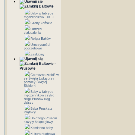
Bałtowie
Baby w fabryce
męczenników - cz. 2
Groby końskie
Obrzęd
ciałopalenia
Religia Bałtów
Uroczystości
pogrzebowe
Zaślubiny
Bałtowie -
Prusowie
Co można zrobić w
ze Świętą Lipką przy
pomocy Świętej
Siekierki
Baby w fabryce
męczenników czyli o
religii Prusów ciąg
dalszy
Baba Pruska z
Prątnicy
Do czego Prusom
służyły ścięte głowy
Kamienne baby
Kultura duchowa