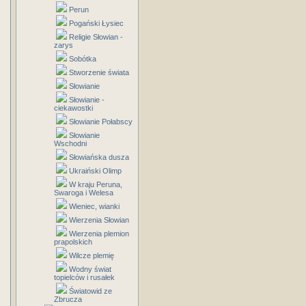
Perun
Pogański Łysiec
Religie Słowian -
zarys
Sobótka
Stworzenie świata
Słowianie
Słowianie -
ciekawostki
Słowianie Połabscy
Słowianie
Wschodni
Słowiańska dusza
Ukraiński Olimp
W kraju Peruna,
Swaroga i Welesa
Wieniec, wianki
Wierzenia Słowian
Wierzenia plemion
prapolskich
Wilcze plemię
Wodny świat
topielców i rusałek
Światowid ze
Zbrucza