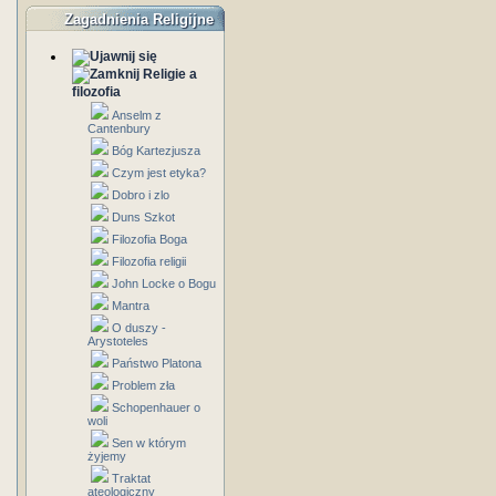
Zagadnienia Religijne
Religie a
filozofia
Anselm z
Cantenbury
Bóg Kartezjusza
Czym jest etyka?
Dobro i zlo
Duns Szkot
Filozofia Boga
Filozofia religii
John Locke o Bogu
Mantra
O duszy -
Arystoteles
Państwo Platona
Problem zła
Schopenhauer o
woli
Sen w którym
żyjemy
Traktat
ateologiczny