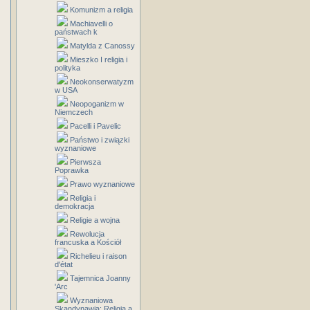
Komunizm a religia
Machiavelli o
państwach k
Matylda z Canossy
Mieszko I religia i
polityka
Neokonserwatyzm
w USA
Neopoganizm w
Niemczech
Pacelli i Pavelic
Państwo i związki
wyznaniowe
Pierwsza
Poprawka
Prawo wyznaniowe
Religia i
demokracja
Religie a wojna
Rewolucja
francuska a Kościół
Richelieu i raison
d'état
Tajemnica Joanny
'Arc
Wyznaniowa
Skandynawia: Religia a