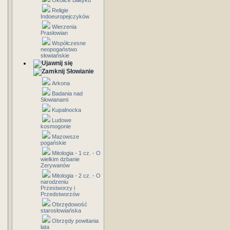
Okolice Bałtyku
Religie
Indoeuropejczyków
Wierzenia
Prasłowian
Współczesne
neopogaństwo
słowiańskie
Słowianie
Arkona
Badania nad
Słowianami
Kupalnocka
Ludowe
kosmogonie
Mazowsze
pogańskie
Mitologia - 1 cz. - O
wielkim dzbanie
Zerywanów
Mitologia - 2 cz. - O
narodzeniu
Przestworzy i
Przedstworzów
Obrzędowość
starosłowiańska
Obrzędy powitania
lata