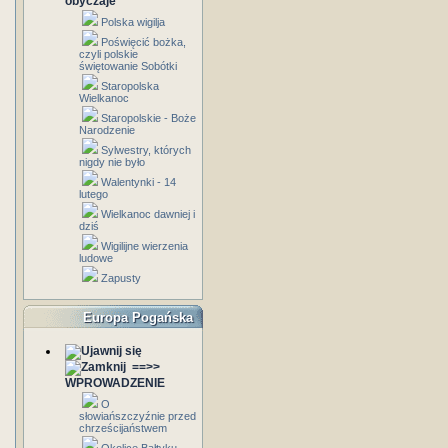
obyczaje
Polska wigilja
Poświęcić bożka,
czyli polskie
świętowanie Sobótki
Staropolska
Wielkanoc
Staropolskie - Boże
Narodzenie
Sylwestry, których
nigdy nie było
Walentynki - 14
lutego
Wielkanoc dawniej i
dziś
Wigilijne wierzenia
ludowe
Zapusty
Europa Pogańska
==>>
WPROWADZENIE
O
słowiańszczyźnie przed
chrześcijaństwem