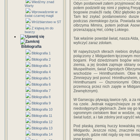
Wiedźmy znad
Odyn postanowił zatem przyjmować do
Warty
potem podzielił się nimi z piękną Frey
Wprowadzenie w
bogowie znaleźli radę. Otóż głęboko po
świat czarnej magii
Tam też zsyłać postanowiono dusze 
podczas ziemskiego życia. Powiada się
Wróżbiarstwo w ST
olbrzyma Mimira, potem jednak Asowi
Z klątwą im do
przerażającą Hel, córkę Lokiego.
twarzy
Tak właśnie powstał świat, nasza Alda, 
wyliczyć zaraz zdołam.
Bibliografia
W najwyższych sferach niebios dryfu
Bibliografia 1
połączony z Midgardem tęczowym most
Bibliografia 2
bogami. Pod dziedzinami bogów wisi św
ziemia, a jej środek zajmuje oblany
Bibliografia 3
Muspellheim, świat Ognistych Olbrzym
Bibliografia 4
wschodzie — Hrimthursheim. Obie te
Zimniejszy jest ponoć Hrimthursheim
Bibliografia 5
Hrimthursami — Oszronionymi Olbr
Bibliografia 6
przemocą przez nich zajęte w Midga
Bibliografia 7
Zewnętrznym).
Bibliografia 8
W Garsecgu pływają ławice ryb, a za n
Bibliografia 9
na czele. Jednak najgroźniejsze ze s
niedostępnych głębinach. Zwie się g
Bibliografia 10
ogromnym cielskiem tkwi w wodzie, op
Bibliografia 11
świat ludzi, a i tak zdolny jest ugryźć w
Bibliografia 12
Pod płaską ziemią huczy kowalską ro
Bibliografia 13
Midgardu. Jeszcze niżej, znacznie ni
Bibliografia 14
umarłych, gdzie nikt nigdy się nie śmi
inne krainy.