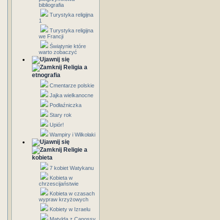
bibliografia
Turystyka religijna
1
Turystyka religijna
we Francji
Świątynie które
warto zobaczyć
Religia a
etnografia
Cmentarze polskie
Jajka wielkanocne
Podłaźniczka
Stary rok
Upiór!
Wampiry i Wilkołaki
Religie a
kobieta
7 kobiet Watykanu
Kobieta w
chrzescijaństwie
Kobieta w czasach
wypraw krzyżowych
Kobiety w Izraelu
Matylda z Canossy