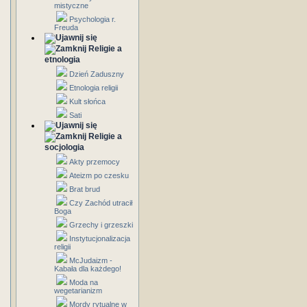
mistyczne
Psychologia r.
Freuda
Religie a
etnologia
Dzień Zaduszny
Etnologia religii
Kult słońca
Sati
Religie a
socjologia
Akty przemocy
Ateizm po czesku
Brat brud
Czy Zachód utracił
Boga
Grzechy i grzeszki
Instytucjonalizacja
religii
McJudaizm -
Kabała dla każdego!
Moda na
wegetarianizm
Mordy rytualne w