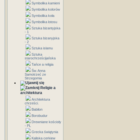
Symbolika kamieni
Symbolika kolorów
Symbolika koła
Symbolika lotosu
Sztuka bizantyjska
- 1
Sztuka bizanyjska
- 2
Sztuka islamu
Sztuka
starochrześcijańska
Tańce a religia
Św. Anna
Samotrzeć ze
Strzegomia
Religie a
architektura
Architektura
chrześci.
Babilon
Borobudur
Drewniane kościoły
- PL
Grecka świątynia
Kaliska cerkiew