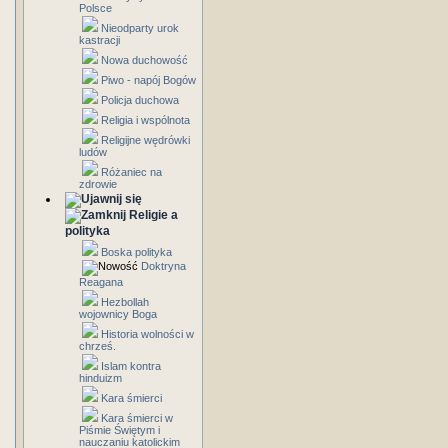
Polsce
Nieodparty urok
kastracji
Nowa duchowość
Piwo - napój Bogów
Policja duchowa
Religia i wspólnota
Religijne wędrówki
ludów
Różaniec na
zdrowie
Religie a
polityka
Boska polityka
Doktryna
Reagana
Hezbollah
wojownicy Boga
Historia wolności w
chrześ.
Islam kontra
hinduizm
Kara śmierci
Kara śmierci w
Piśmie Świętym i
nauczaniu katolickim