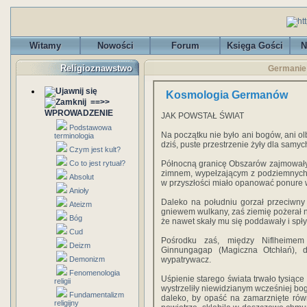
Witamy
Nowości
Forum
Księga Gości
N
Religioznawstwo
Germanie
Kosmologia Germanów
==>>
WPROWADZENIE
JAK POWSTAŁ ŚWIAT
Podstawowa
Na początku nie było ani bogów, ani ol
terminologia
dziś, puste przestrzenie żyły dla samych 
Czym jest kult?
Co to jest rytuał?
Północną granicę Obszarów zajmowały
zimnem, wypełzającym z podziemnych p
Absolut
w przyszłości miało opanować ponure 
Anioły
Daleko na południu gorzał przeciwny
Ateizm
gniewem wulkany, zaś ziemię pożerał n
Bóg
że nawet skały mu się poddawały i spły
Cud
Pośrodku zaś, między Niflheimem
Deizm
Ginnungagap (Magiczna Otchłań), d
Demonizm
wypatrywacz.
Fenomenologia
Uśpienie starego świata trwało tysiące
religii
wystrzeliły niewidzianym wcześniej b
Fundamentalizm
daleko, by opaść na zamarznięte rów
religijny