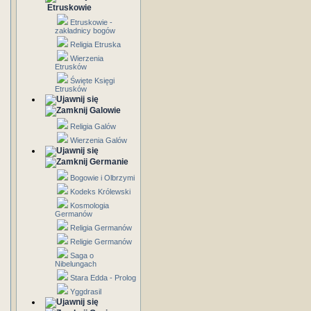
Etruskowie
Etruskowie -
zakładnicy bogów
Religia Etruska
Wierzenia
Etrusków
Święte Księgi
Etrusków
Galowie
Religia Galów
Wierzenia Galów
Germanie
Bogowie i Olbrzymi
Kodeks Królewski
Kosmologia
Germanów
Religia Germanów
Religie Germanów
Saga o
Nibelungach
Stara Edda - Prolog
Yggdrasil