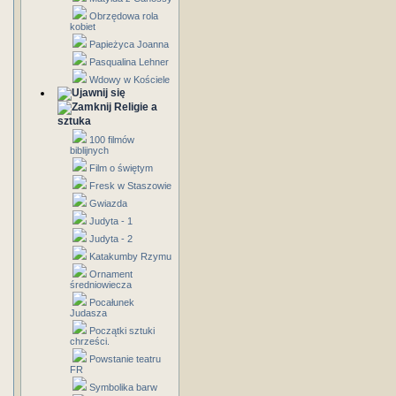
Obrzędowa rola
kobiet
Papieżyca Joanna
Pasqualina Lehner
Wdowy w Kościele
Religie a
sztuka
100 filmów
biblijnych
Film o świętym
Fresk w Staszowie
Gwiazda
Judyta - 1
Judyta - 2
Katakumby Rzymu
Ornament
średniowiecza
Pocałunek
Judasza
Początki sztuki
chrześci.
Powstanie teatru
FR
Symbolika barw