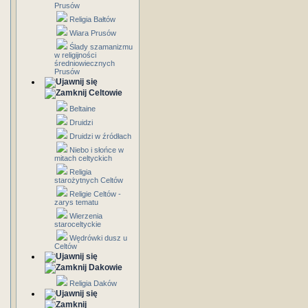
Prusów
Religia Bałtów
Wiara Prusów
Ślady szamanizmu
w religijności
średniowiecznych
Prusów
Celtowie
Beltaine
Druidzi
Druidzi w źródłach
Niebo i słońce w
mitach celtyckich
Religia
starożytnych Celtów
Religie Celtów -
zarys tematu
Wierzenia
staroceltyckie
Wędrówki dusz u
Celtów
Dakowie
Religia Daków