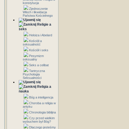
konstytucja
Zjednoczenie
Włoch i likwidacja
Państwa Kościelnego
Religie a
seks
Heloiza i Abelard
Kościół a
seksualność
Kościół i seks
Pesymizm
seksualny
Seks a celibat
Tantryczna
Psychologia
Seksualności
Religia a
nauka
Bóg a inteligencja
Choroba a religia w
antyku
Chronologia biblijna
Czy przed wielkim
wybuchem był Bóg?
Dlaczego jesteśmy