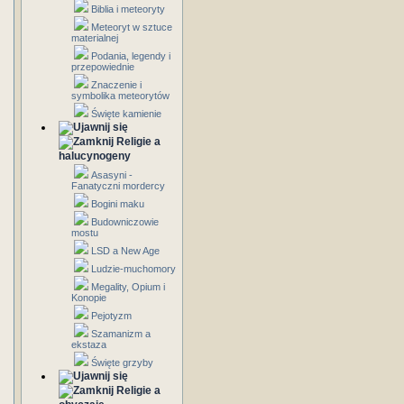
Biblia i meteoryty
Meteoryt w sztuce
materialnej
Podania, legendy i
przepowiednie
Znaczenie i
symbolika meteorytów
Święte kamienie
Religie a
halucynogeny
Asasyni -
Fanatyczni mordercy
Bogini maku
Budowniczowie
mostu
LSD a New Age
Ludzie-muchomory
Megality, Opium i
Konopie
Pejotyzm
Szamanizm a
ekstaza
Święte grzyby
Religie a