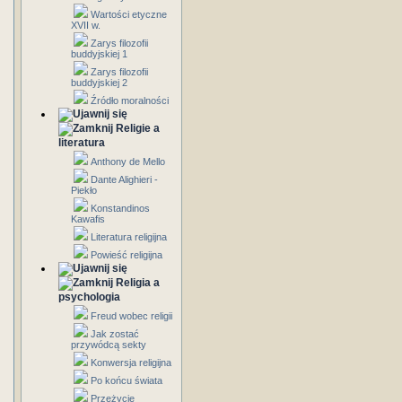
Wartości etyczne
XVII w.
Zarys filozofii
buddyjskiej 1
Zarys filozofii
buddyjskiej 2
Źródło moralności
Religie a
literatura
Anthony de Mello
Dante Alighieri -
Piekło
Konstandinos
Kawafis
Literatura religijna
Powieść religijna
Religia a
psychologia
Freud wobec religii
Jak zostać
przywódcą sekty
Konwersja religijna
Po końcu świata
Przeżycie