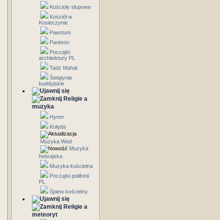
Kościoły słupowe
Kościół w
Kosieczynie
Paestum
Panteon
Początki
architektury PL
Tadż Mahal
Świątynie
buddyjskie
Religie a
muzyka
Hymn
Kolęda
Muzyka Wed
Muzyka
hebrajska
Muzyka kościelna
Początki polifonii
PL
Śpiew kościelny
Religie a
meteoryt