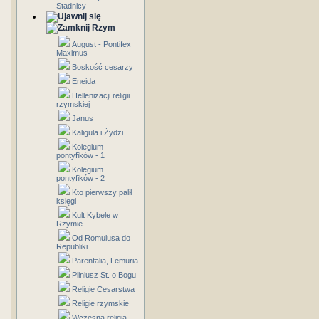
Stadnicy
Rzym
August - Pontifex
Maximus
Boskość cesarzy
Eneida
Hellenizacji religii
rzymskiej
Janus
Kaligula i Żydzi
Kolegium
pontyfików - 1
Kolegium
pontyfików - 2
Kto pierwszy palił
księgi
Kult Kybele w
Rzymie
Od Romulusa do
Republiki
Parentalia, Lemuria
Pliniusz St. o Bogu
Religie Cesarstwa
Religie rzymskie
Wczesna religia