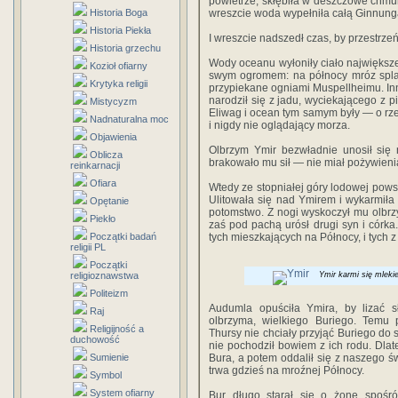
powietrze, skłębiła w deszczowe chmury
Historia Boga
wreszcie woda wypełniła całą Ginnunga
Historia Piekła
I wreszcie nadszedł czas, by przestrzeń
Historia grzechu
Wody oceanu wyłoniły ciało największe
Kozioł ofiarny
swym ogromem: na północy mróz splat
Krytyka religii
przypiekane ogniami Muspellheimu. Inni
narodził się z jadu, wyciekającego z pi
Mistycyzm
Eliwag i ocean tym samym były — o rze
Nadnaturalna moc
i nigdy nie oglądający morza.
Objawienia
Olbrzym Ymir bezwładnie unosił się 
Oblicza
brakowało mu sił — nie miał pożywieni
reinkarnacji
Ofiara
Wtedy ze stopniałej góry lodowej pows
Ulitowała się nad Ymirem i wykarmiła g
Opętanie
potomstwo. Z nogi wyskoczył mu olbr
Piekło
zaś pod pachą urósł drugi syn i córka
Początki badań
tych mieszkających na Północy, i tych z
religii PL
Początki
religioznawstwa
Ymir karmi się mleki
Politeizm
Audumla opuściła Ymira, by lizać s
Raj
olbrzyma, wielkiego Buriego. Temu 
Religijność a
Thursy nie chciały przyjąć Buriego do
duchowość
nie pochodził bowiem z ich rodu. Dla
Sumienie
Bura, a potem oddalił się z naszego św
trwa gdzieś na mroźnej Północy.
Symbol
System ofiarny
Bur długo starał się o żonę spośró