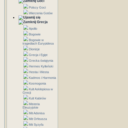
Goci
Polscy Goci
Wierzenia Gotów
Grecja
Apollo
Bogowie
Bogowie w
tragediach Eurypidesa
Dionizje
Grecja i Egipt
Grecka świątynia
Hermes Kylleński
Hestia i Westa
Kadmos i Harmonia
Kosmogonia
Kult Asklepiosa w
Grecji
Kult Kabirów
Misteria
Eleuzyjskie
Mit Adonisa
Mit Orfeusza
Mit Syzyfa