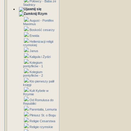
Połowcy - Baba ze
Stadnicy
Rzym
August - Pontifex
Maximus
Boskość cesarzy
Eneida
Hellenizacji religii
rzymskiej
Janus
Kaligula i Żydzi
Kolegium
pontyfików - 1
Kolegium
pontyfików - 2
Kto pierwszy palił
księgi
Kult Kybele w
Rzymie
Od Romulusa do
Republiki
Parentalia, Lemuria
Pliniusz St. o Bogu
Religie Cesarstwa
Religie rzymskie