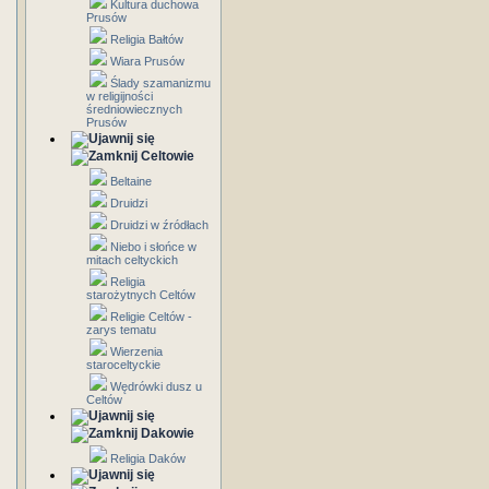
Kultura duchowa
Prusów
Religia Bałtów
Wiara Prusów
Ślady szamanizmu
w religijności
średniowiecznych
Prusów
Celtowie
Beltaine
Druidzi
Druidzi w źródłach
Niebo i słońce w
mitach celtyckich
Religia
starożytnych Celtów
Religie Celtów -
zarys tematu
Wierzenia
staroceltyckie
Wędrówki dusz u
Celtów
Dakowie
Religia Daków