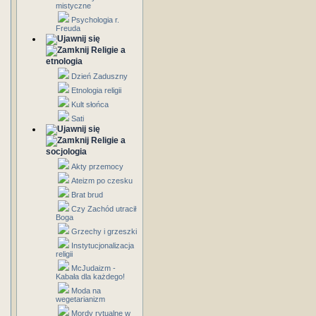
mistyczne
Psychologia r.
Freuda
Religie a
etnologia
Dzień Zaduszny
Etnologia religii
Kult słońca
Sati
Religie a
socjologia
Akty przemocy
Ateizm po czesku
Brat brud
Czy Zachód utracił
Boga
Grzechy i grzeszki
Instytucjonalizacja
religii
McJudaizm -
Kabała dla każdego!
Moda na
wegetarianizm
Mordy rytualne w