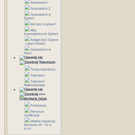
Szamanizm
Szamanizm 2
Szamanizm w
Syberii
Kim jest szaman?
Mity
kosmogoniczne Syberii
Religie Azji i Syberii
- zarys tematu
Szamanizm w
Korei
Totemizm
Teoria totemizmu
Totemizm
Totemizm
Malinowskiego
=>>
CHRONOLOGIA
Prehistoria
Pierwsze
cywilizacje
Wielkie rewolucje
duchowe VII - IV w.
p.n.e