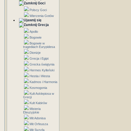
Goci
Polscy Goci
Wierzenia Gotów
Grecja
Apollo
Bogowie
Bogowie w
tragediach Eurypidesa
Dionizje
Grecja i Egipt
Grecka świątynia
Hermes Kylleński
Hestia i Westa
Kadmos i Harmonia
Kosmogonia
Kult Asklepiosa w
Grecji
Kult Kabirów
Misteria
Eleuzyjskie
Mit Adonisa
Mit Orfeusza
Mit Syzyfa