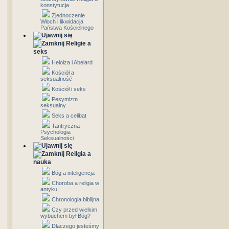
konstytucja
Zjednoczenie
Włoch i likwidacja
Państwa Kościelnego
Religie a
seks
Heloiza i Abelard
Kościół a
seksualność
Kościół i seks
Pesymizm
seksualny
Seks a celibat
Tantryczna
Psychologia
Seksualności
Religia a
nauka
Bóg a inteligencja
Choroba a religia w
antyku
Chronologia biblijna
Czy przed wielkim
wybuchem był Bóg?
Dlaczego jesteśmy