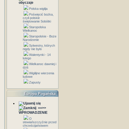
obyczaje
Polska wigilja
Poświęcić bożka,
czyli polskie
świętowanie Sobótki
Staropolska
Wielkanoc
Staropolskie - Boże
Narodzenie
Sylwestry, których
nigdy nie było
Walentynki - 14
lutego
Wielkanoc dawniej i
dziś
Wigilijne wierzenia
ludowe
Zapusty
Europa Pogańska
==>>
WPROWADZENIE
O
słowiańszczyźnie przed
chrześcijaństwem