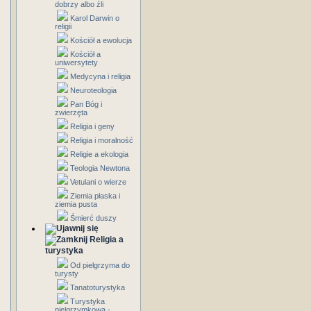
dobrzy albo źli
Karol Darwin o
religii
Kościół a ewolucja
Kościół a
uniwersytety
Medycyna i religia
Neuroteologia
Pan Bóg i
zwierzęta
Religia i geny
Religia i moralność
Religie a ekologia
Teologia Newtona
Vetulani o wierze
Ziemia płaska i
ziemia pusta
Śmierć duszy
Religia a
turystyka
Od pielgrzyma do
turysty
Tanatoturystyka
Turystyka
pielgrzymkowa -