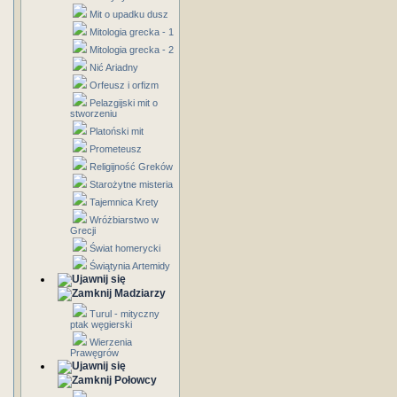
Mit o upadku dusz
Mitologia grecka - 1
Mitologia grecka - 2
Nić Ariadny
Orfeusz i orfizm
Pelazgijski mit o
stworzeniu
Platoński mit
Prometeusz
Religijność Greków
Starożytne misteria
Tajemnica Krety
Wróżbiarstwo w
Grecji
Świat homerycki
Świątynia Artemidy
Madziarzy
Turul - mityczny
ptak węgierski
Wierzenia
Prawęgrów
Połowcy