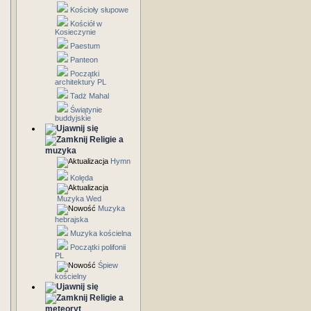
Kościoły słupowe
Kościół w
Kosieczynie
Paestum
Panteon
Początki
architektury PL
Tadż Mahal
Świątynie
buddyjskie
Religie a
muzyka
Hymn
Kolęda
Muzyka Wed
Muzyka
hebrajska
Muzyka kościelna
Początki polifonii
PL
Śpiew
kościelny
Religie a
meteoryt