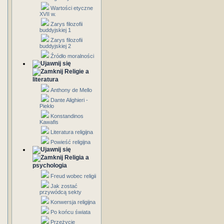
Wartości etyczne
XVII w.
Zarys filozofii
buddyjskiej 1
Zarys filozofii
buddyjskiej 2
Źródło moralności
Religie a
literatura
Anthony de Mello
Dante Alighieri -
Piekło
Konstandinos
Kawafis
Literatura religijna
Powieść religijna
Religia a
psychologia
Freud wobec religii
Jak zostać
przywódcą sekty
Konwersja religijna
Po końcu świata
Przeżycie