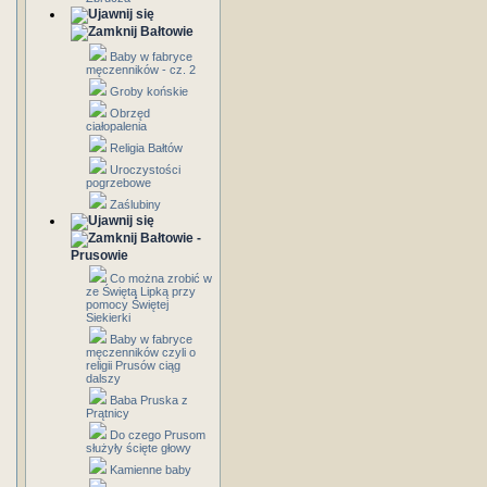
Bałtowie
Baby w fabryce
męczenników - cz. 2
Groby końskie
Obrzęd
ciałopalenia
Religia Bałtów
Uroczystości
pogrzebowe
Zaślubiny
Bałtowie -
Prusowie
Co można zrobić w
ze Świętą Lipką przy
pomocy Świętej
Siekierki
Baby w fabryce
męczenników czyli o
religii Prusów ciąg
dalszy
Baba Pruska z
Prątnicy
Do czego Prusom
służyły ścięte głowy
Kamienne baby