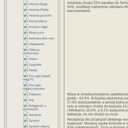
niedzielę chodzi 25% parafian (w Tarno
Historia Boga
54%, modlitwę codziennie odmawia 46
Historia Piekła
warszawiaków.
Historia grzechu
Kozioł ofiarny
Krytyka religii
Mistycyzm
Nadnaturalna moc
Objawienia
Oblicza
reinkarnacji
Ofiara
Opętanie
Piekło
Początki badań
religii PL
Początki
religioznawstwa
Wiarę w zmartwychwstanie zadeklarowa
Politeizm
piekło - 64,5%. W każdej niedzielnej ms
Raj
27,9% warszawiaków, a ponad jedna pią
Religijność a
razy w miesiącu chodzi do kościoła 16
duchowość
i Wielkanoc 16,4%, a 8,1% wyłącznie pr
deklaruje, że nie chodzi na msze.
Sumienie
Akceptacja dla przykazań dekalogu wyn
Symbol
badanych. Moralną naukę Kościoła w o
System ofiarny
43% ankietowanych. Życia w wolnym zw