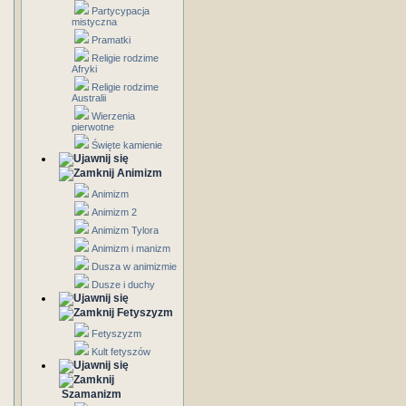
Partycypacja
mistyczna
Pramatki
Religie rodzime
Afryki
Religie rodzime
Australii
Wierzenia
pierwotne
Święte kamienie
Animizm
Animizm
Animizm 2
Animizm Tylora
Animizm i manizm
Dusza w animizmie
Dusze i duchy
Fetyszyzm
Fetyszyzm
Kult fetyszów
Szamanizm