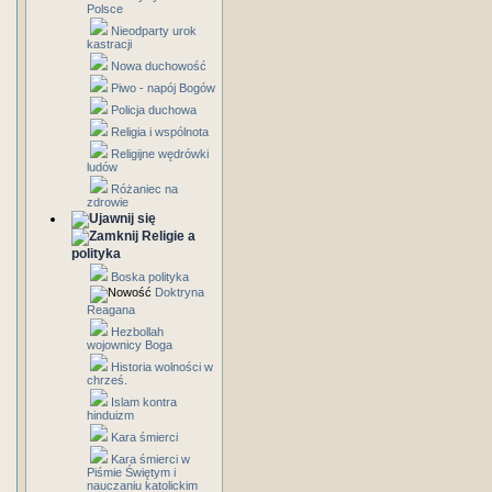
Polsce
Nieodparty urok
kastracji
Nowa duchowość
Piwo - napój Bogów
Policja duchowa
Religia i wspólnota
Religijne wędrówki
ludów
Różaniec na
zdrowie
Religie a
polityka
Boska polityka
Doktryna
Reagana
Hezbollah
wojownicy Boga
Historia wolności w
chrześ.
Islam kontra
hinduizm
Kara śmierci
Kara śmierci w
Piśmie Świętym i
nauczaniu katolickim