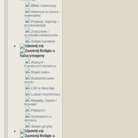
Biblia i meteoryty
Meteoryt w sztuce
materialnej
Podania, legendy i
przepowiednie
Znaczenie i
symbolika meteorytów
Święte kamienie
Religie a
halucynogeny
Asasyni -
Fanatyczni mordercy
Bogini maku
Budowniczowie
mostu
LSD a New Age
Ludzie-muchomory
Megality, Opium i
Konopie
Pejotyzm
Szamanizm a
ekstaza
Święte grzyby
Religie a