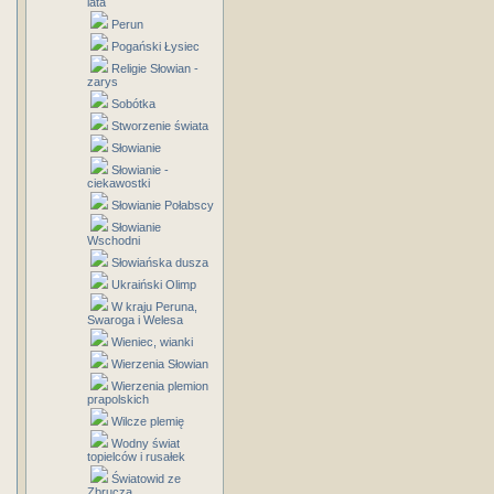
lata
Perun
Pogański Łysiec
Religie Słowian -
zarys
Sobótka
Stworzenie świata
Słowianie
Słowianie -
ciekawostki
Słowianie Połabscy
Słowianie
Wschodni
Słowiańska dusza
Ukraiński Olimp
W kraju Peruna,
Swaroga i Welesa
Wieniec, wianki
Wierzenia Słowian
Wierzenia plemion
prapolskich
Wilcze plemię
Wodny świat
topielców i rusałek
Światowid ze
Zbrucza