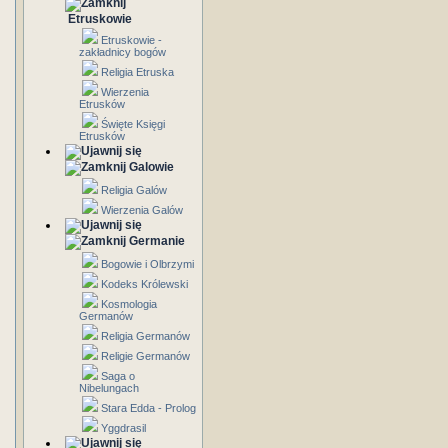
Etruskowie
Etruskowie -
zakładnicy bogów
Religia Etruska
Wierzenia
Etrusków
Święte Księgi
Etrusków
Galowie
Religia Galów
Wierzenia Galów
Germanie
Bogowie i Olbrzymi
Kodeks Królewski
Kosmologia
Germanów
Religia Germanów
Religie Germanów
Saga o
Nibelungach
Stara Edda - Prolog
Yggdrasil