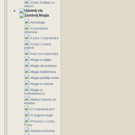
Znaki Zodiaku w
mitach
Magia
Astrologia
Czarownice
Litewskie
Czary i czarownice
Czary i czarty
polskie
Kary za czarymary
Magia a religia
Magia afrykańska
Magia babilońska
Magia podbija świat
Magia w islamie
Magia w
średniowieczu
Matka Joanna od
Aniołów
O czarownicach
O pojęciu magii
Procesy o czary -
Prusy
Sztuka wróżenia