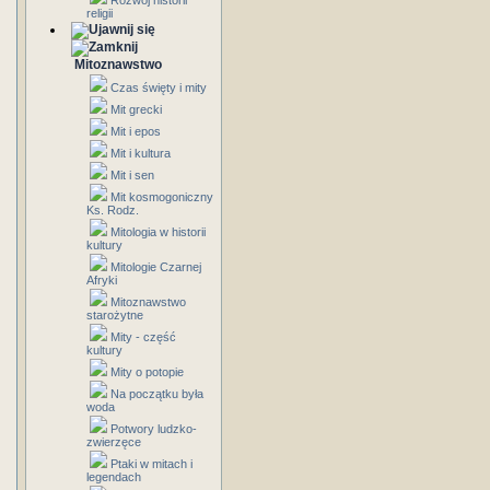
Rozwój historii
religii
Mitoznawstwo
Czas święty i mity
Mit grecki
Mit i epos
Mit i kultura
Mit i sen
Mit kosmogoniczny
Ks. Rodz.
Mitologia w historii
kultury
Mitologie Czarnej
Afryki
Mitoznawstwo
starożytne
Mity - część
kultury
Mity o potopie
Na początku była
woda
Potwory ludzko-
zwierzęce
Ptaki w mitach i
legendach