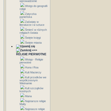
wprowadzenie
Wstęp do geografii
religii
Zatyczka
panieńska
Zaświaty w
literaturze i w sztuce
Śmierć w różnych
religiach świata
Święte księgi
Święte miasta
=>>
RELIGIE PIERWOTNE
Wstęp - Religie
pierwotne
Huna i Roa
Kult Macierzy
Kult przodków we
współczesnym
Wietnamie
Kult szczątków
kostnych
Mana
Najstarsze religie
Malty
Najstasze religie