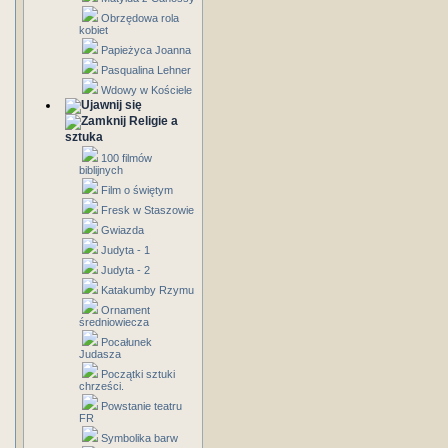
Obrzędowa rola
kobiet
Papieżyca Joanna
Pasqualina Lehner
Wdowy w Kościele
Religie a
sztuka
100 filmów
biblijnych
Film o świętym
Fresk w Staszowie
Gwiazda
Judyta - 1
Judyta - 2
Katakumby Rzymu
Ornament
średniowiecza
Pocałunek
Judasza
Początki sztuki
chrześci.
Powstanie teatru
FR
Symbolika barw