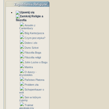
Zagadnienia Religijne
Religie a
filozofia
Anselm z
Cantenbury
Bóg Kartezjusza
Czym jest etyka?
Dobro i zlo
Duns Szkot
Filozofia Boga
Filozofia religii
John Locke o Bogu
Mantra
O duszy -
Arystoteles
Państwo Platona
Problem zła
Schopenhauer o
woli
Sen w którym
żyjemy
Traktat
ateologiczny