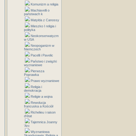
Komunizm a religia
Machiavelli o
państwach k
Matylda z Canossy
Mieszko I religia i
polityka
Neokonserwatyzm
w USA
Neopoganizm w
Niemczech
Pacelli i Pavelic
Państwo i związki
wyznaniowe
Pierwsza
Poprawka
Prawo wyznaniowe
Religia i
demokracja
Religie a wojna
Rewolucja
francuska a Kościół
Richelieu i raison
d'état
Tajemnica Joanny
'Arc
Wyznaniowa
Skandynawia: Religia a