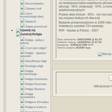
za niedopuszczalne współżycie płciow
Wszechwiedza
aborcję - 56%, eutanazję - 54%, a roz
Zabawa i kult
antykoncepcyjnych.
Zarys
Prawie dwie trzecie - 65% - nie zna sw
fenomenologii ofiary
się nazywa biskup ich diecezji.
Świetość
Badanie przeprowadzono w 2006 roku 
Ankieterzy uzyskali 724 wywiady.
Święta przestrzeń
PAP - Nauka w Polsce - 2007
Religia
Data utworzenia:
04/01/2008 @ 01:15
Religia - jedna z
Ostatnie zmiany:
12/04/2012 @ 07:14
definicji
Kategoria :
KATOLICYZM <<==
Strona czytana
101530 razy
Czym jest religia?
Religia - zjawisko
naturalne
Klasyfikacja religii
Etnologia religii
Religia
Bocheńskiego
Religia Durkheima
Religia Rousseau
Nikt jeszcze 
Religia Skinnera
Religia
obywatelska
Religia w XIX wieku
Religia w kulturze