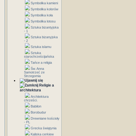
Symbolika kamieni
Symbolika kolorów
Symbolika koła
Symbolika lotosu
Sztuka bizantyjska
- 1
Sztuka bizanyjska
- 2
Sztuka islamu
Sztuka
starochrześcijańska
Tańce a religia
Św. Anna
Samotrzeć ze
Strzegomia
Religie a
architektura
Architektura
chrześci.
Babilon
Borobudur
Drewniane kościoły
- PL
Grecka świątynia
Kaliska cerkiew