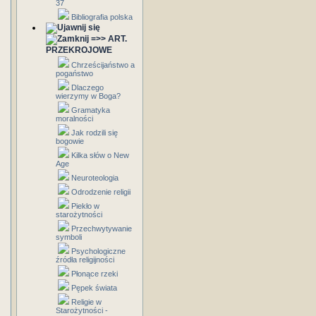
37
Bibliografia polska
=>> ART.
PRZEKROJOWE
Chrześcijaństwo a
pogaństwo
Dlaczego
wierzymy w Boga?
Gramatyka
moralności
Jak rodzili się
bogowie
Kilka słów o New
Age
Neuroteologia
Odrodzenie religii
Piekło w
starożytności
Przechwytywanie
symboli
Psychologiczne
źródła religijności
Płonące rzeki
Pępek świata
Religie w
Starożytności -