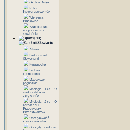
Okolice Bałtyku
Religie
Indoeuropejczyków
Wierzenia
Prasłowian
Współczesne
neopogaństwo
słowiańskie
Słowianie
Arkona
Badania nad
Słowianami
Kupalnocka
Ludowe
kosmogonie
Mazowsze
pogańskie
Mitologia - 1 cz. - O
wielkim dzbanie
Zerywanów
Mitologia - 2 cz. - O
narodzeniu
Przestworzy i
Przedstworzów
Obrzędowość
starosłowiańska
Obrzędy powitania