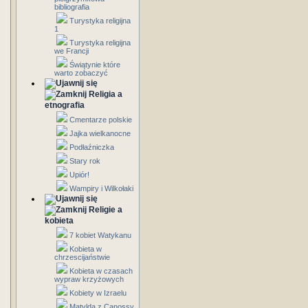
bibliografia
Turystyka religijna
1
Turystyka religijna
we Francji
Świątynie które
warto zobaczyć
Religia a
etnografia
Cmentarze polskie
Jajka wielkanocne
Podłaźniczka
Stary rok
Upiór!
Wampiry i Wilkołaki
Religie a
kobieta
7 kobiet Watykanu
Kobieta w
chrzescijaństwie
Kobieta w czasach
wypraw krzyżowych
Kobiety w Izraelu
Matylda z Canossy