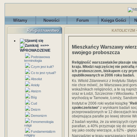
Witamy
Nowości
Forum
Księga Gości
N
Religioznawstwo
KATOLICYZM <
==>>
Mieszkańcy Warszawy wierzą,
WPROWADZENIE
swojego proboszcza
Podstawowa
terminologia
Religijność warszawiaków plasuje si
kraju. Młodzi najczęściej nie potrafią
Czym jest kult?
ich proboszczem, biskupem czy prym
Co to jest rytuał?
opublikowanych w 2006 roku badań.
Absolut
Ks. Witold Zdaniewicz z Instytutu Statys
nie chce mówić, że Warszawa jest gors
Anioły
wskaźnikach religijności, a te są najn
Ateizm
oraz w Łodzi, Szczecinie i Włocławku.
Bóg
wychodzą w Tarnowie, Łomży, Sandomie
Instytut w 2006 roki wydał książkę "
Reli
Cud
społeczeństwo
" z wynikami badań soc
Deizm
przeprowadzonych w 12 diecezjach kra
Demonizm
obejmująca parafie po lewej stronie Wis
Z badań wynika, że za wierzących rzy
Fenomenologia
religii
parafian, a 40% przyznaje się do wiar
się jako osoby wierzące, a 82% - głębo
Fundamentalizm
religijny
Najrzadziej w kraju warszawiacy biorą t