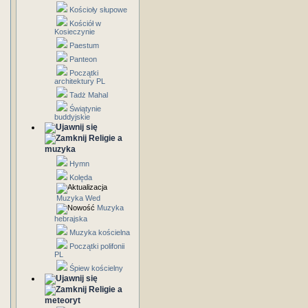
Kościoły słupowe
Kościół w
Kosieczynie
Paestum
Panteon
Początki
architektury PL
Tadż Mahal
Świątynie
buddyjskie
Religie a
muzyka
Hymn
Kolęda
Muzyka Wed
Muzyka
hebrajska
Muzyka kościelna
Początki polifonii
PL
Śpiew kościelny
Religie a
meteoryt