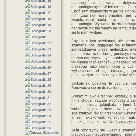
Bibliografia 15
masowej postać szamana, dotychcz
Bibliografia 16
antropologicznych. W ten oto sposób 
Choć sam szamanizm w jakimś stopniu
Bibliografia 17
nim zjawiska paranormalne nie 
Bibliografia 18
współczesnej nauki, nawet jeśli c
antropologia. Wytwarza to zdumiewają
Bibliografia 19
naprawdę nic nie wiemy na temat tego m
Bibliografia 20
się to nam wydaje.
Bibliografia 21
Aby się o tym przekonać, nie trzeba 
Bibliografia 22
szamana posługującego się roślinam
Bibliografia 23
zamieszkanym przez nieludzkie, inte
materiał na rozkładówkę goniących z
Bibliografia 24
niczym nadzwyczajnym, ponieważ towar
Bibliografia 25
tak wielka rozbieżność? Z naszego pr
przeżycia jako komunikację z duc
Bibliografia 26
wykształceni od tego nieszczęsne
Bibliografia 27
poznawczym i nie musimy uciekać się d
Bibliografia 28
Jakkolwiek postawę tę cechuje kse
Bibliografia 29
Sprowadza się on do następującego st
Bibliografia 30
„Pokaż mi swoje techniki ekstazy, a 
Bibliografia 31
mnie chodzi, zawsze wychodzę z zał
Bibliografia 32
opinię na temat jakiejkolwiek teorii
waham się przed dość odważnym twi
Bibliografia 33
sojuszników, świat przemiany wewnętr
Bibliografia 34
aniżeli jakiekolwiek konstrukty nau
postrzegać i poznawać duchy naszych p
Bibliografia 35
Bibliografia 36
Jeśli przyjrzymy się uważnie szama
Bibliografia
głębokiego, nieoczekiwanego i niemal