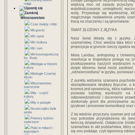
Rozwój historii
zostaje zastąpiona racjonalnością magii
religii
większą moc od zasady przyczyny 
współodczuwanie, umiejętność wyczuw
wolę. Przywołuje się wyobraźnię, k
magicznego nastawienia umysłu szam
Mitoznawstwo
tracą na znaczeniu i są ignorowane.
Czas święty i mity
ŚWIAT ZŁOŻONY Z JĘZYKA
Mit grecki
Mit i epos
Nasz świat składa się z języka. Za
Mit i kultura
szamańskiej. Choć wiedza taka kłóci 
propozycja w gruncie rzeczy zgadza si
Mit i sen
Mit kosmogoniczny
Misia Landau, antropolog z Uniwers
Ks. Rodz.
rewolucja w lingwistyce polega na z
przekazywania naszych wyobrażeń na
Mitologia w historii
kultury
dzięki któremu świat może zaistnieć
„odzwierciedlana" w języku, ponieważ w
Mitologie Czarnej
Afryki
Z punktu widzenia szamana psychodel
Mitoznawstwo
skomplikowane struktury fizyczne, o 
starożytne
kosmos jest opowieścią, która nabiera
Mity - część
pozwala ludzkiej wyobraźni na ko
kultury
odpowiedzialność i docenienie prawd
doskonały grunt dla przeżywania au
Mity o potopie
językowi i procesowi komunikacji oraz 
Na początku była
woda
Z tej właśnie przyczyny szaman jest o
Potwory ludzko-
nas potrzebie przynależenia do świ
zwierzęce
twórczą działalność. Ostateczne źródło
szamańska to akt poddaństwa, który uw
Ptaki w mitach i
się ono poddaje, czyli tajemnicę istnien
legendach