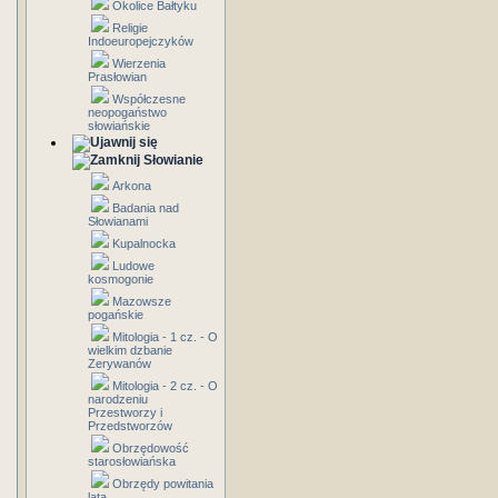
Okolice Bałtyku
Religie
Indoeuropejczyków
Wierzenia
Prasłowian
Współczesne
neopogaństwo
słowiańskie
Słowianie
Arkona
Badania nad
Słowianami
Kupalnocka
Ludowe
kosmogonie
Mazowsze
pogańskie
Mitologia - 1 cz. - O
wielkim dzbanie
Zerywanów
Mitologia - 2 cz. - O
narodzeniu
Przestworzy i
Przedstworzów
Obrzędowość
starosłowiańska
Obrzędy powitania
lata