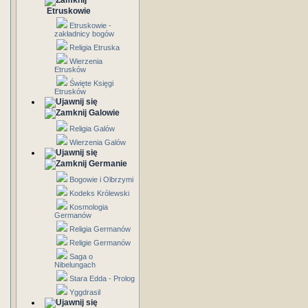
Etruskowie
Etruskowie -
zakładnicy bogów
Religia Etruska
Wierzenia
Etrusków
Święte Księgi
Etrusków
Galowie
Religia Galów
Wierzenia Galów
Germanie
Bogowie i Olbrzymi
Kodeks Królewski
Kosmologia
Germanów
Religia Germanów
Religie Germanów
Saga o
Nibelungach
Stara Edda - Prolog
Yggdrasil