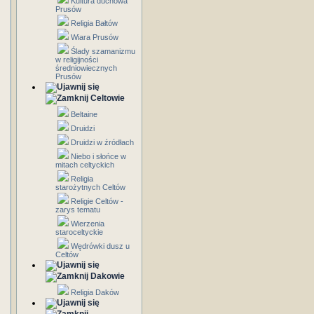
Kultura duchowa
Prusów
Religia Bałtów
Wiara Prusów
Ślady szamanizmu
w religijności
średniowiecznych
Prusów
Celtowie
Beltaine
Druidzi
Druidzi w źródłach
Niebo i słońce w
mitach celtyckich
Religia
starożytnych Celtów
Religie Celtów -
zarys tematu
Wierzenia
staroceltyckie
Wędrówki dusz u
Celtów
Dakowie
Religia Daków