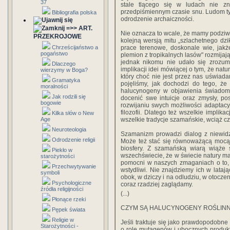
37
stale tlącego się w ludach nie zn
przedpiśmiennym czasie snu. Ludom ty
Bibliografia polska
odrodzenie archaiczności.
=>> ART.
Nie oznacza to wcale, że mamy podziw
PRZEKROJOWE
kolejną wersją mitu „szlachetnego dzi
Chrześcijaństwo a
prace terenowe, doskonale wie, jak
pogaństwo
plemion z tropikalnych lasów" rozmijaj
jednak nikomu nie udało się zrozumie
Dlaczego
implikacji idei mówiącej o tym, że nat
wierzymy w Boga?
który choć nie jest przez nas uświada
Gramatyka
pojęliśmy, jak dochodzi do tego, że
moralności
halucynogeny w objawienia świadome
Jak rodzili się
docenić swe intuicje oraz zmysły, po
bogowie
rozwijaniu swych możliwości adaptacyj
filozofii. Dlatego też wszelkie implik
Kilka słów o New
Age
wszelkie tradycje szamańskie, wciąż cz
Neuroteologia
Szamanizm prowadzi dialog z niewidzi
Odrodzenie religii
Może też stać się równoważącą mocą,
biosfery. Z szamańską wiarą wiąże
Piekło w
wszechświecie, że w świecie natury m
starożytności
pomocni w naszych zmaganiach o to, b
Przechwytywanie
wstydliwi. Nie znajdziemy ich w lataj
symboli
obok, w dziczy i na odludziu, w otocze
Psychologiczne
coraz rzadziej zaglądamy.
źródła religijności
(...)
Płonące rzeki
CZYM SĄ HALUCYNOGENY ROŚLIN
Pępek świata
Religie w
Jeśli traktuje się jako prawdopodobne
Starożytności -
o rolę mutagenów i ubocznych produkt