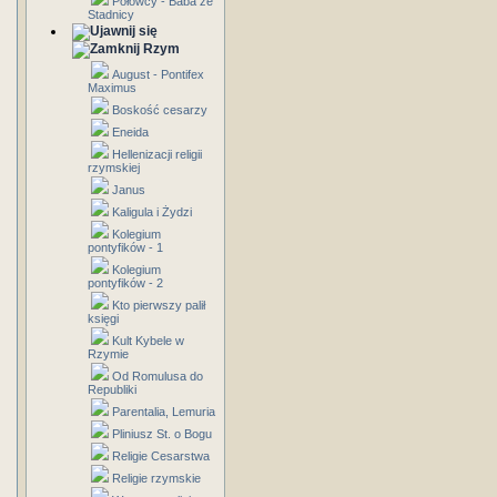
Połowcy - Baba ze
Stadnicy
Rzym
August - Pontifex
Maximus
Boskość cesarzy
Eneida
Hellenizacji religii
rzymskiej
Janus
Kaligula i Żydzi
Kolegium
pontyfików - 1
Kolegium
pontyfików - 2
Kto pierwszy palił
księgi
Kult Kybele w
Rzymie
Od Romulusa do
Republiki
Parentalia, Lemuria
Pliniusz St. o Bogu
Religie Cesarstwa
Religie rzymskie