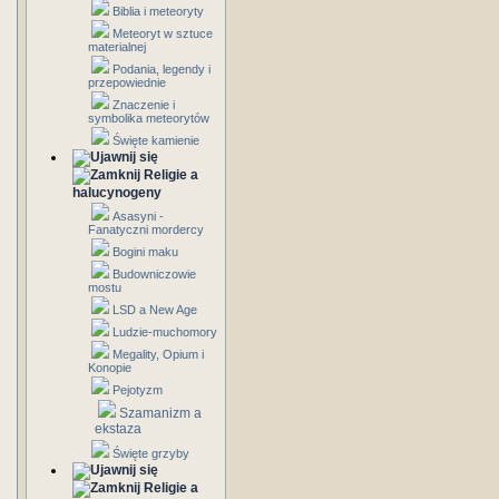
Biblia i meteoryty
Meteoryt w sztuce
materialnej
Podania, legendy i
przepowiednie
Znaczenie i
symbolika meteorytów
Święte kamienie
Religie a
halucynogeny
Asasyni -
Fanatyczni mordercy
Bogini maku
Budowniczowie
mostu
LSD a New Age
Ludzie-muchomory
Megality, Opium i
Konopie
Pejotyzm
Szamanizm a
ekstaza
Święte grzyby
Religie a