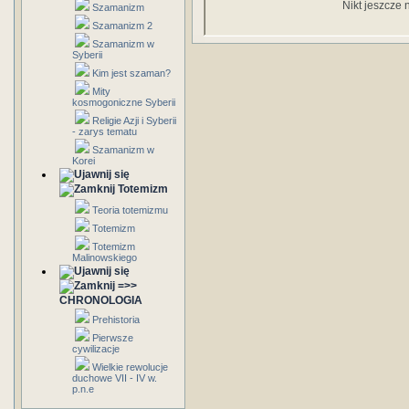
Nikt jeszcze 
Szamanizm
Szamanizm 2
Szamanizm w
Syberii
Kim jest szaman?
Mity
kosmogoniczne Syberii
Religie Azji i Syberii
- zarys tematu
Szamanizm w
Korei
Totemizm
Teoria totemizmu
Totemizm
Totemizm
Malinowskiego
=>>
CHRONOLOGIA
Prehistoria
Pierwsze
cywilizacje
Wielkie rewolucje
duchowe VII - IV w.
p.n.e