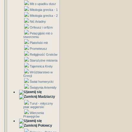
Mit o upadku dusz
Mitologia grecka - 1
Mitologia grecka - 2
Nić Ariadny
Orfeusz i orfizm
Pelazgijski mit o
stworzeniu
Platoński mit
Prometeusz
Religijność Greków
Starożytne misteria
Tajemnica Krety
Wróżbiarstwo w
Grecji
Świat homerycki
Świątynia Artemidy
Madziarzy
Turul - mityczny
ptak węgierski
Wierzenia
Prawęgrów
Połowcy