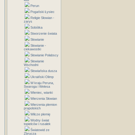
Perun
Pogański Łysiec
Religie Słowian -
zarys
Sobótka
Stworzenie świata
Słowianie
Słowianie -
ciekawostki
Słowianie Połabscy
Słowianie
Wschodni
Słowiańska dusza
Ukraiński Olimp
W kraju Peruna,
Swaroga i Welesa
Wieniec, wianki
Wierzenia Słowian
Wierzenia plemion
prapolskich
Wilcze plemię
Wodny świat
topielców i rusałek
Światowid ze
Zbrucza