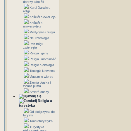
dobrzy albo źli
Karol Darwin o
religii
Kościół a ewolucja
Kościół a
uniwersytety
Medycyna i religia
Neuroteologia
Pan Bóg i
zwierzęta
Religia i geny
Religia i moralność
Religie a ekologia
Teologia Newtona
Vetulani o wierze
Ziemia płaska i
ziemia pusta
Śmierć duszy
Religia a
turystyka
Od pielgrzyma do
turysty
Tanatoturystyka
Turystyka
pielgrzymkowa -