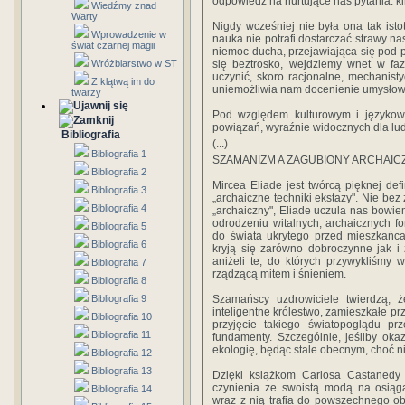
odpowiedź na nurtujące nas pytania: 
Wiedźmy znad
Warty
Nigdy wcześniej nie była ona tak isto
Wprowadzenie w
nauka nie potrafi dostarczać strawy n
świat czarnej magii
niemoc ducha, przejawiająca się pod 
Wróżbiarstwo w ST
się beztrosko, wejdziemy wnet w faz
uczynić, skoro racjonalne, mechanist
Z klątwą im do
uniemożliwia nam docenienie umysło
twarzy
Pod względem kulturowym i językowy
powiązań, wyraźnie widocznych dla ludz
Bibliografia
(...)
Bibliografia 1
SZAMANIZM A ZAGUBIONY ARCHAIC
Bibliografia 2
Mircea Eliade jest twórcą pięknej def
Bibliografia 3
„archaiczne techniki ekstazy". Nie bez
Bibliografia 4
„archaiczny", Eliade uczula nas bowi
odrodzeniu witalnych, archaicznych f
Bibliografia 5
do świata ukrytego przed mieszkańca
Bibliografia 6
kryją się zarówno dobroczynne jak i 
aniżeli te, do których przywykliśmy
Bibliografia 7
rządzącą mitem i śnieniem.
Bibliografia 8
Bibliografia 9
Szamańscy uzdrowiciele twierdzą, ż
inteligentne królestwo, zamieszkałe prz
Bibliografia 10
przyjęcie takiego światopoglądu p
Bibliografia 11
fundamenty. Szczególnie, jeśliby ok
ekologię, będąc stale obecnym, choć n
Bibliografia 12
Bibliografia 13
Dzięki książkom Carlosa Castaned
czynienia ze swoistą modą na osiąg
Bibliografia 14
wraz z nią trafia do powszechnego ob