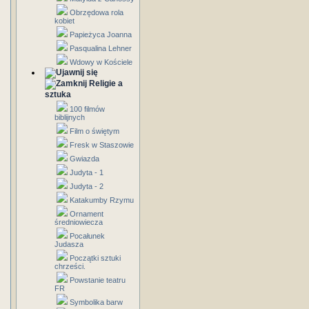
Obrzędowa rola
kobiet
Papieżyca Joanna
Pasqualina Lehner
Wdowy w Kościele
Religie a
sztuka
100 filmów
biblijnych
Film o świętym
Fresk w Staszowie
Gwiazda
Judyta - 1
Judyta - 2
Katakumby Rzymu
Ornament
średniowiecza
Pocałunek
Judasza
Początki sztuki
chrześci.
Powstanie teatru
FR
Symbolika barw