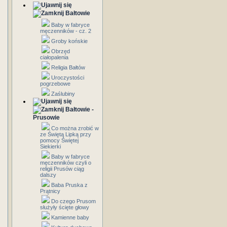
Bałtowie
Baby w fabryce
męczenników - cz. 2
Groby końskie
Obrzęd
ciałopalenia
Religia Bałtów
Uroczystości
pogrzebowe
Zaślubiny
Bałtowie -
Prusowie
Co można zrobić w
ze Świętą Lipką przy
pomocy Świętej
Siekierki
Baby w fabryce
męczenników czyli o
religii Prusów ciąg
dalszy
Baba Pruska z
Prątnicy
Do czego Prusom
służyły ścięte głowy
Kamienne baby