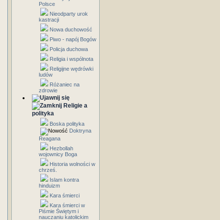
Polsce
Nieodparty urok
kastracji
Nowa duchowość
Piwo - napój Bogów
Policja duchowa
Religia i wspólnota
Religijne wędrówki
ludów
Różaniec na
zdrowie
Religie a
polityka
Boska polityka
Doktryna
Reagana
Hezbollah
wojownicy Boga
Historia wolności w
chrześ.
Islam kontra
hinduizm
Kara śmierci
Kara śmierci w
Piśmie Świętym i
nauczaniu katolickim