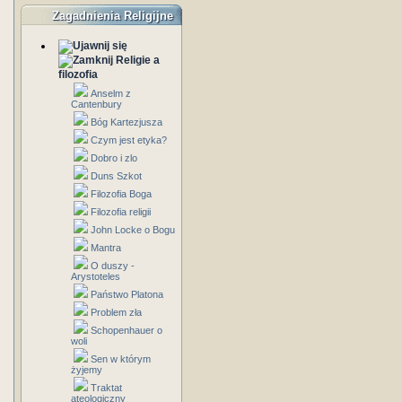
Zagadnienia Religijne
Religie a
filozofia
Anselm z
Cantenbury
Bóg Kartezjusza
Czym jest etyka?
Dobro i zlo
Duns Szkot
Filozofia Boga
Filozofia religii
John Locke o Bogu
Mantra
O duszy -
Arystoteles
Państwo Platona
Problem zła
Schopenhauer o
woli
Sen w którym
żyjemy
Traktat
ateologiczny