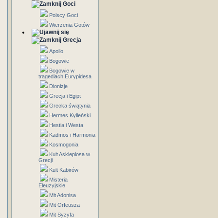
Goci
Polscy Goci
Wierzenia Gotów
Grecja
Apollo
Bogowie
Bogowie w
tragediach Eurypidesa
Dionizje
Grecja i Egipt
Grecka świątynia
Hermes Kylleński
Hestia i Westa
Kadmos i Harmonia
Kosmogonia
Kult Asklepiosa w
Grecji
Kult Kabirów
Misteria
Eleuzyjskie
Mit Adonisa
Mit Orfeusza
Mit Syzyfa