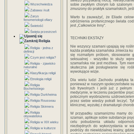
świeżo pozyskaną mocą. Niesłychanie i
Wszechwiedza
sobie zwykłym chorym lub szalonym cz
zmuszony do praktyk szamańskich, jeś
Zabawa i kult
Zarys
Warto tu zauważyć, że Eliade celow
fenomenologii ofiary
odróżnienia profanicznego świata cod
jest „Całkowicie Inny".
Świetość
Święta przestrzeń
TECHNIKI EKSTAZY
Religia
Nie wszyscy szamani upajają się rośli
Religia - jedna z
każda praktyka szamańska zmierza ku 
definicji
się rozmaitym próbom, stosowanie gł
Czym jest religia?
seksualnej - wszystko to służy wpr
szamańska nie jest możliwa. Tym niemn
Religia - zjawisko
naturalne
skuteczna jak posługiwanie się rośl
wywołujące wizje.
Klasyfikacja religii
Etnologia religii
Dla wielu ludzi Zachodu praktyka t
ponieważ w naszym społeczeństwie su
Religia
lub frywolnych i jeśli już z pełny
Bocheńskiego
medycynie, w leczeniu pacjentów psych
Religia Durkheima
potocznym wyobrażeniu uzdrowicielem j
Religia Rousseau
przez siebie wiedzy potrafi leczyć. 
klinicznej, wyzutej z dramaturgii choro
Religia Skinnera
Religia
W przypadku szamanizmu mamy do cz
obywatelska
szaman, aplikuje sobie substancje psy
celu pobudzenia układu odpornoś
Religia w XIX wieku
niezbędnych do wykorzystania w w
Religia w kulturze
podróży do niewidzialnej krainy, gdz