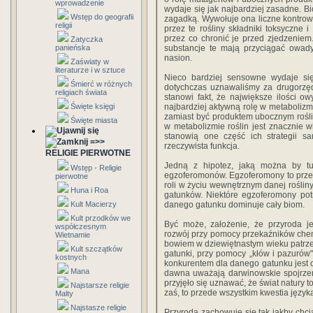
wprowadzenie
wydaje się jak najbardziej zasadne. Bi
Wstęp do geografii
zagadką. Wywołuje ona liczne kontrow
religii
przez te rośliny składniki toksyczne
przez co chronić je przed zjedzeniem
Zatyczka
panieńska
substancje te mają przyciągać owady
nasion.
Zaświaty w
literaturze i w sztuce
Nieco bardziej sensowne wydaje się 
Śmierć w różnych
dotychczas uznawaliśmy za drugorzęd
religiach świata
stanowi fakt, że największe ilości 
Święte księgi
najbardziej aktywną rolę w metabolizmi
zamiast być produktem ubocznym rośliny
Święte miasta
w metabolizmie roślin jest znacznie 
stanowią one część ich strategii s
=>>
rzeczywista funkcja.
RELIGIE PIERWOTNE
Jedną z hipotez, jaką można by tu 
Wstęp - Religie
egzoferomonów. Egzoferomony to przeka
pierwotne
roli w życiu wewnętrznym danej rośliny
Huna i Roa
gatunków. Niektóre egzoferomony potr
Kult Macierzy
danego gatunku dominuje cały biom.
Kult przodków we
Być może, założenie, że przyroda je
współczesnym
rozwój przy pomocy przekaźników chem
Wietnamie
bowiem w dziewiętnastym wieku patrzeć
Kult szczątków
gatunki, przy pomocy „kłów i pazurów" 
kostnych
konkurentem dla danego gatunku jest ca
Mana
dawna uważają darwinowskie spojrzen
przyjęło się uznawać, że świat natury 
Najstarsze religie
zaś, to przede wszystkim kwestia język
Malty
Najstasze religie
Przyroda zachowuje się tak jakby chci