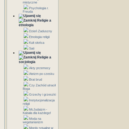
mistyczne
Psychologia r.
Freuda
Religie a
etnologia
Dzień Zaduszny
Etnologia religii
Kult słońca
Sati
Religie a
socjologia
Akty przemocy
Ateizm po czesku
Brat brud
Czy Zachód utracił
Boga
Grzechy i grzeszki
Instytucjonalizacja
religii
McJudaizm -
Kabała dla każdego!
Moda na
wegetarianizm
Mordy rytualne w