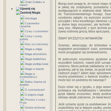
Znaki Zodiaku w
Biorąc pod uwagę to, że nasze mapy rz
mitach
w jakiej się znajdujemy, posiadamy 
występujących w większej skali. Moż
Magia
do Transcendentalnego Innego. Sza
uzyskania oglądu na wyższym poziom
Astrologia
początek i kres wszelkiego istnienia i p
Czarownice
w stanie tego zrozumieć, ale techniki
Litewskie
swą moc. Większość z tych technik p
Czary i czarownice
żywej roślinnej gnozy, która spoczywa
Czary i czarty
ŚWIAT WYŻSZYCH WYMIARÓW
polskie
Kary za czarymary
Szaman, wkraczając do królestwa r
względem pozostałych ludzi, poniewa
Magia a religia
może przyglądać się doświadczeniu.
Magia afrykańska
Magia babilońska
W potocznym rozumieniu językowi p
wszystkim ludziom, nawet jeśli uznaje
Magia podbija świat
zmienny. Skoro jednak zakładamy, że is
Magia w islamie
językowy, jak to się dzieje, że język I
żadnych pojęć? Jakim więc sposobem 
Magia w
można powiedzieć o świecie Inuitów, 
średniowieczu
może być on podobny do naszego?
Matka Joanna od
Aniołów
Dużo mówi się o języku, o jego wewn
O czarownicach
poświęca się kształtowaniu i określa
język łatwiej zrozumieć, kiedy post
O pojęciu magii
istnieje ukryte założenie, że świat tworz
Procesy o czary -
Prusy
Jeśli uznamy język za podstawowe źr
Sztuka wróżenia
znaleźliśmy się w ślepym zaułku, pon