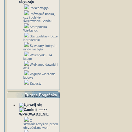
obyczaje
Polska wigilja
Poświęcić bożka,
czyli polskie
świętowanie Sobótki
Staropolska
Wielkanoc
Staropolskie - Boże
Narodzenie
Sylwestry, których
nigdy nie było
Walentynki - 14
lutego
Wielkanoc dawniej i
dziś
Wigilijne wierzenia
ludowe
Zapusty
Europa Pogańska
==>>
WPROWADZENIE
O
słowiańszczyźnie przed
chrześcijaństwem