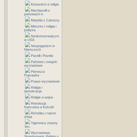
Komunizm a religia
Machiavelli o
państwach k
Matylda z Canossy
Mieszko I religia i
polityka
Neokonserwatyzm
w USA
Neopoganizm w
Niemczech
Pacelli i Pavelic
Państwo i związki
wyznaniowe
Pierwsza
Poprawka
Prawo wyznaniowe
Religia i
demokracja
Religie a wojna
Rewolucja
francuska a Kościół
Richelieu i raison
d'état
Tajemnica Joanny
'Arc
Wyznaniowa
Skandynawia: Religia a