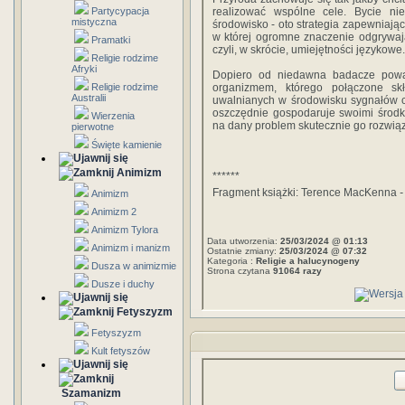
Partycypacja
realizować wspólne cele. Bycie nie
mistyczna
środowisko - oto strategia zapewniają
w której ogromne znaczenie odgrywaj
Pramatki
czyli, w skrócie, umiejętności językowe.
Religie rodzime
Afryki
Dopiero od niedawna badacze powa
Religie rodzime
organizmem, którego połączone sk
Australii
uwalnianych w środowisku sygnałów c
oszczędnie gospodaruje swoimi środk
Wierzenia
na dany problem skutecznie go rozwiąz
pierwotne
Święte kamienie
Animizm
******
Fragment książki: Terence MacKenna
-
Animizm
Animizm 2
Animizm Tylora
Data utworzenia:
25/03/2024 @ 01:13
Animizm i manizm
Ostatnie zmiany:
25/03/2024 @ 07:32
Kategoria :
Religie a halucynogeny
Dusza w animizmie
Strona czytana
91064 razy
Dusze i duchy
Fetyszyzm
Fetyszyzm
Kult fetyszów
Szamanizm