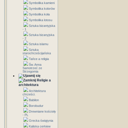
Symbolika kamieni
Symbolika kolorów
Symbolika koła
Symbolika lotosu
Sztuka bizantyjska
- 1
Sztuka bizanyjska
- 2
Sztuka islamu
Sztuka
starochrześcijańska
Tańce a religia
Św. Anna
Samotrzeć ze
Strzegomia
Religie a
architektura
Architektura
chrześci.
Babilon
Borobudur
Drewniane kościoły
- PL
Grecka świątynia
Kaliska cerkiew