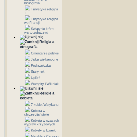
bibliografia
Turystyka religijna
1
Turystyka religijna
we Francji
Świątynie które
warto zobaczyć
Religia a
etnografia
Cmentarze polskie
Jajka wielkanocne
Podłaźniczka
Stary rok
Upiór!
Wampiry i Wilkołaki
Religie a
kobieta
7 kobiet Watykanu
Kobieta w
chrzescijaństwie
Kobieta w czasach
wypraw krzyżowych
Kobiety w Izraelu
Matylda z Canossy