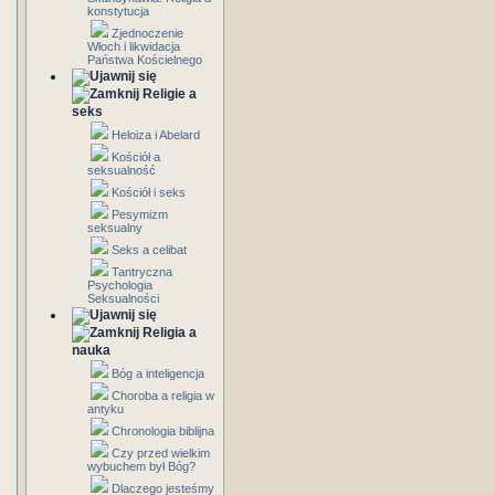
konstytucja
Zjednoczenie
Włoch i likwidacja
Państwa Kościelnego
Religie a
seks
Heloiza i Abelard
Kościół a
seksualność
Kościół i seks
Pesymizm
seksualny
Seks a celibat
Tantryczna
Psychologia
Seksualności
Religia a
nauka
Bóg a inteligencja
Choroba a religia w
antyku
Chronologia biblijna
Czy przed wielkim
wybuchem był Bóg?
Dlaczego jesteśmy