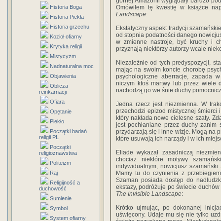
górnej Amazonii wyglądały bardzo pod
Historia Boga
Omówiłem tę kwestię w książce nap
Landscape
:
Historia Piekła
Historia grzechu
Ekstatyczny aspekt tradycji szamańskie
od stopnia podatności danego nowicjus
Kozioł ofiarny
w zmienne nastroje, być kruchy i ch
Krytyka religii
przyznają niektórzy autorzy wcale niek
Mistycyzm
Niezależnie od tych predyspozycji, sta
Nadnaturalna moc
mając na swoim koncie chorobę psych
Objawienia
psychologiczne aberracje, zapada w 
niczym ktoś martwy lub przez wiele 
Oblicza
nachodzą go we śnie duchy pomocnicz
reinkarnacji
Ofiara
Jedna rzecz jest niezmienna. W trak
przechodzi epizod mistycznej śmierci i
Opętanie
który nakłada nowe cielesne szaty. Zdarz
Piekło
jest pochłaniane przez duchy zanim 
Początki badań
przydarzają się i inne wizje. Mogą na 
religii PL
które usuwają ich narządy i w ich miej
Początki
Eliade wykazał zasadniczą niezmien
religioznawstwa
chociaż niektóre motywy szamańs
Politeizm
indywidualnym, nowicjusz szamański 
Raj
Mamy tu do czynienia z przebiegiem 
Szaman posiada dostęp do nadludzkie
Religijność a
ekstazy, podróżuje po świecie duchów i
duchowość
The Invisible Landscape
:
Sumienie
Krótko ujmując, po dokonanej inicj
Symbol
uświęcony. Udaje mu się nie tylko uzd
System ofiarny