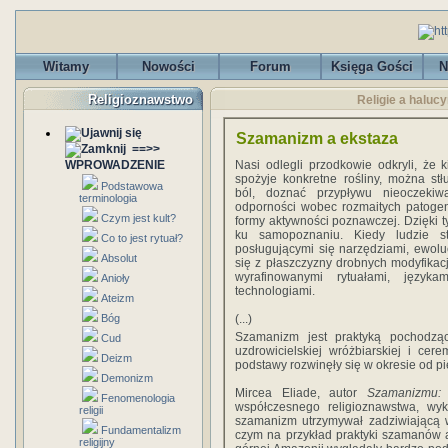
Witamy
Nowości
Forum
Księga Gości
N
Religioznawstwo
Religie a haluc
Szamanizm a ekstaza
==>>
WPROWADZENIE
Nasi odlegli przodkowie odkryli, że k
spożyje konkretne rośliny, można stł
Podstawowa
ból, doznać przypływu nieoczekiwa
terminologia
odporności wobec rozmaitych patoge
Czym jest kult?
formy aktywności poznawczej. Dzięki 
ku samopoznaniu. Kiedy ludzie sta
Co to jest rytuał?
posługującymi się narzędziami, ewol
Absolut
się z płaszczyzny drobnych modyfikacji
wyrafinowanymi rytuałami, język
Anioły
technologiami.
Ateizm
Bóg
(...)
Szamanizm jest praktyką pochodząc
Cud
uzdrowicielskiej wróżbiarskiej i cere
Deizm
podstawy rozwinęły się w okresie od pię
Demonizm
Mircea Eliade, autor
Szamanizmu: 
Fenomenologia
współczesnego religioznawstwa, wy
religii
szamanizm utrzymywał zadziwiającą w
Fundamentalizm
czym na przykład praktyki szamanów a
religijny