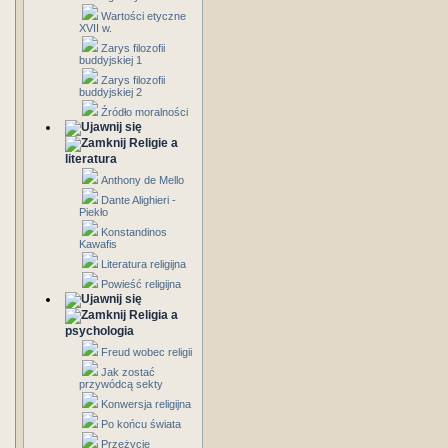
Wartości etyczne
XVII w.
Zarys filozofii
buddyjskiej 1
Zarys filozofii
buddyjskiej 2
Źródło moralności
Religie a
literatura
Anthony de Mello
Dante Alighieri -
Piekło
Konstandinos
Kawafis
Literatura religijna
Powieść religijna
Religia a
psychologia
Freud wobec religii
Jak zostać
przywódcą sekty
Konwersja religijna
Po końcu świata
Przeżycie