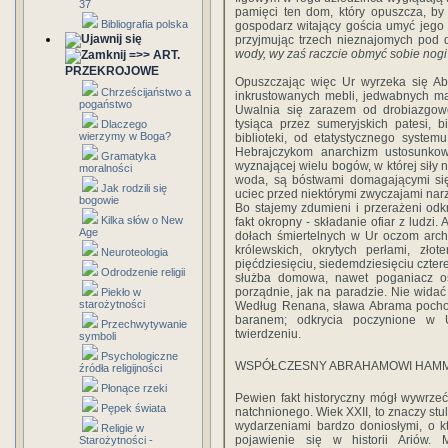
37
pamięci ten dom, który opuszcza, by
Bibliografia polska
gospodarz witający gościa umyć jego 
przyjmując trzech nieznajomych pod
wody, wy zaś raczcie obmyć sobie nogi
=>> ART.
PRZEKROJOWE
Opuszczając więc Ur wyrzeka się Abr
Chrześcijaństwo a
inkrustowanych mebli, jedwabnych mak
pogaństwo
Uwalnia się zarazem od drobiazgowe
tysiąca przez sumeryjskich patesi, bi
Dlaczego
wierzymy w Boga?
biblioteki, od etatystycznego syste
Hebrajczykom anarchizm ustosunkow
Gramatyka
wyznającej wielu bogów, w której siły na
moralności
woda, są bóstwami domagającymi się 
Jak rodzili się
uciec przed niektórymi zwyczajami narzu
bogowie
Bo stajemy zdumieni i przerażeni odk
Kilka słów o New
fakt okropny - składanie ofiar z ludzi.
Age
dołach śmiertelnych w Ur oczom arch
królewskich, okrytych perłami, złot
Neuroteologia
pięćdziesięciu, siedemdziesięciu cztere
Odrodzenie religii
służba domowa, nawet poganiacz o
porządnie, jak na paradzie. Nie widać
Piekło w
starożytności
Według Renana, sława Abrama pochodz
baranem; odkrycia poczynione w U
Przechwytywanie
twierdzeniu.
symboli
Psychologiczne
WSPÓŁCZESNY ABRAHAMOWI HAM
źródła religijności
Płonące rzeki
Pewien fakt historyczny mógł wywrze
Pępek świata
natchnionego. Wiek XXII, to znaczy st
wydarzeniami bardzo doniosłymi, o k
Religie w
pojawienie się w historii Ariów.
Starożytności -