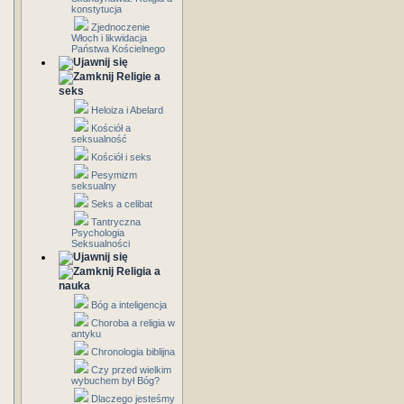
konstytucja
Zjednoczenie
Włoch i likwidacja
Państwa Kościelnego
Religie a
seks
Heloiza i Abelard
Kościół a
seksualność
Kościół i seks
Pesymizm
seksualny
Seks a celibat
Tantryczna
Psychologia
Seksualności
Religia a
nauka
Bóg a inteligencja
Choroba a religia w
antyku
Chronologia biblijna
Czy przed wielkim
wybuchem był Bóg?
Dlaczego jesteśmy