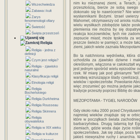
nim ku nieznanej ziemi, a Terach, 
Wszechwiedza
przeszłością, bierze ze sobą swego
Zabawa i kult
dokonało się to nawrócenie? Nie wiem
wysłannikami Bożymi. Izrael uwierzy
Zarys
Mahomet, otrzymawszy od anioła rozkaz
fenomenologii ofiary
wielu wysiłkach zdobędzie także posł
Świetość
plemienia nie można by się dopatryw
Święta przestrzeń
reakcja koczowników, tych nie zado
zepsucie miast; może tęsknota za wo
jeszcze świeżo w pamięci; a może tak
Religia
ziemi, jakich wiele zaznała Mezopotam
Religia - jedna z
definicji
Bo ta natchniona wędrówka, która da
uchodziła za zjawisko dziwne i mał
Czym jest religia?
określonym, włączona w całokształt wyd
Religia - zjawisko
jest jednym spośród wielu epizodów 
naturalne
rzek. W miarę jak pod glinianymi "t
Klasyfikacja religii
warstwą wzruszające ślady cywilizacji,
wieków i społeczeństw. Powołanie Abram
Etnologia religii
więc zrozumieć go można jedynie jako "
Religia
tradycje przeszły poprzez Biblię do ska
Bocheńskiego
Religia Durkheima
MEZOPOTAMIA - TYGIEL NARODÓW
Religia Rousseau
Gdy około roku 2000 przed Chrystusem
Religia Skinnera
najmniej wieków znajduje się w orbici
Religia
które w początkach świata zachodnieg
obywatelska
barbarzyństwa. Drugą latarnią był E
Religia w XIX wieku
ziemiach, gdzie woda daje życie rośli
społeczeństwa. Jak się zdaje, poza ty
Religia w kulturze
jakieś niewyraźne ruchy i anarchia. W