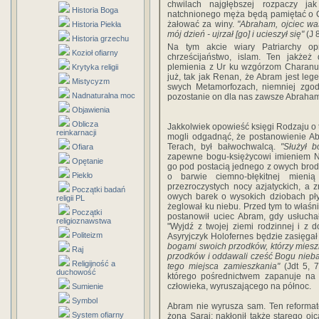
chwilach najgłębszej rozpaczy j
Historia Boga
natchnionego męża będą pamiętać o Ob
żałować za winy.
"Abraham, ojciec was
Historia Piekła
mój dzień - ujrzał [go] i ucieszył się"
(J 
Historia grzechu
Na tym akcie wiary Patriarchy opr
Kozioł ofiarny
chrześcijaństwo, islam. Ten jakże
plemienia z Ur ku wzgórzom Charanu, 
Krytyka religii
już, tak jak Renan, że Abram jest le
Mistycyzm
swych Metamorfozach, niemniej zgodn
Nadnaturalna moc
pozostanie on dla nas zawsze Abrah
Objawienia
Oblicza
Jakkolwiek opowieść księgi Rodzaju o 
reinkarnacji
mogli odgadnąć, że postanowienie Abr
Terach, był bałwochwalcą.
"Służył 
Ofiara
zapewne bogu-księżycowi imieniem Na
Opętanie
go pod postacią jednego z owych brodat
Piekło
o barwie ciemno-błękitnej mieni
przezroczystych nocy azjatyckich, a 
Początki badań
owych barek o wysokich dziobach pływ
religii PL
żeglował ku niebu. Przed tym to właś
Początki
postanowił uciec Abram, gdy usłuch
religioznawstwa
"Wyjdź z twojej ziemi rodzinnej i z 
Politeizm
Asyryjczyk Holofernes będzie zasięgał
bogami swoich przodków, którzy mieszka
Raj
przodków i oddawali cześć Bogu nieba, 
Religijność a
tego miejsca zamieszkania"
(Jdt 5, 7
duchowość
którego pośrednictwem zapanuje na 
człowieka, wyruszającego na północ.
Sumienie
Symbol
Abram nie wyrusza sam. Ten reformato
System ofiarny
żona Saraj; nakłonił także starego o