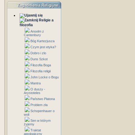
Zagadnienia Religijne
Religie a
filozofia
Anselm z
Cantenbury
Bóg Kartezjusza
Czym jest etyka?
Dobro i zlo
Duns Szkot
Filozofia Boga
Filozofia religii
John Locke o Bogu
Mantra
O duszy -
Arystoteles
Państwo Platona
Problem zła
Schopenhauer o
woli
Sen w którym
żyjemy
Traktat
ateologiczny