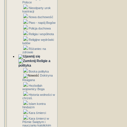
Polsce
Nieodparty urok
kastracji
Nowa duchowość
Piwo - napój Bogów
Policja duchowa
Religia i wspólnota
Religijne wędrówki
ludów
Różaniec na
zdrowie
Religie a
polityka
Boska polityka
Doktryna
Reagana
Hezbollah
wojownicy Boga
Historia wolności w
chrześ.
Islam kontra
hinduizm
Kara śmierci
Kara śmierci w
Piśmie Świętym i
nauczaniu katolickim