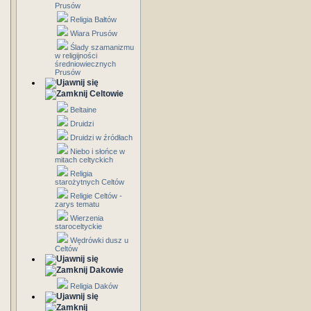
Prusów
Religia Bałtów
Wiara Prusów
Ślady szamanizmu
w religijności
średniowiecznych
Prusów
Celtowie
Beltaine
Druidzi
Druidzi w źródłach
Niebo i słońce w
mitach celtyckich
Religia
starożytnych Celtów
Religie Celtów -
zarys tematu
Wierzenia
staroceltyckie
Wędrówki dusz u
Celtów
Dakowie
Religia Daków