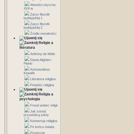
Wartości etyczne
XVII w.
Zarys filozofii
buddyjskiej 1
Zarys filozofii
buddyjskiej 2
Źródło moralności
Religie a
literatura
Anthony de Mello
Dante Alighieri -
Piekło
Konstandinos
Kawafis
Literatura religijna
Powieść religijna
Religia a
psychologia
Freud wobec religii
Jak zostać
przywódcą sekty
Konwersja religijna
Po końcu świata
Przeżycie