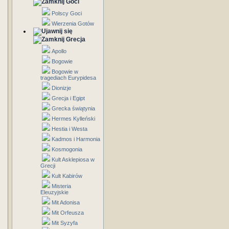
Goci
Polscy Goci
Wierzenia Gotów
Grecja
Apollo
Bogowie
Bogowie w
tragediach Eurypidesa
Dionizje
Grecja i Egipt
Grecka świątynia
Hermes Kylleński
Hestia i Westa
Kadmos i Harmonia
Kosmogonia
Kult Asklepiosa w
Grecji
Kult Kabirów
Misteria
Eleuzyjskie
Mit Adonisa
Mit Orfeusza
Mit Syzyfa