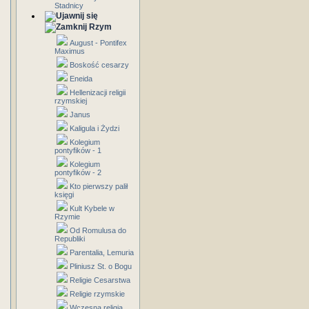
Stadnicy
Rzym
August - Pontifex
Maximus
Boskość cesarzy
Eneida
Hellenizacji religii
rzymskiej
Janus
Kaligula i Żydzi
Kolegium
pontyfików - 1
Kolegium
pontyfików - 2
Kto pierwszy palił
księgi
Kult Kybele w
Rzymie
Od Romulusa do
Republiki
Parentalia, Lemuria
Pliniusz St. o Bogu
Religie Cesarstwa
Religie rzymskie
Wczesna religia