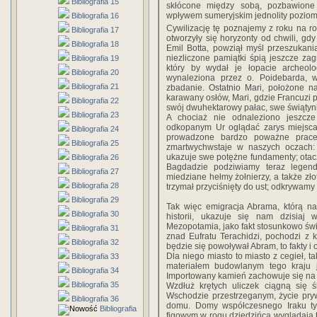
Bibliografia 15
skłócone między sobą, pozbawione j
wpływem sumeryjskim jednolity poziom 
Bibliografia 16
Cywilizację tę poznajemy z roku na ro
Bibliografia 17
otworzyły się horyzonty od chwili, gdy
Bibliografia 18
Emil Botta, powziął myśl przeszukani
niezliczone pamiątki śpią jeszcze za
Bibliografia 19
który by wydał je łopacie archeolo
Bibliografia 20
wynaleziona przez o. Poidebarda, 
Bibliografia 21
zbadanie. Ostatnio Mari, położone na
karawany osłów, Mari, gdzie Francuzi
Bibliografia 22
swój dwuhektarowy pałac, swe świątynie
Bibliografia 23
A chociaż nie odnaleziono jeszcz
odkopanym Ur oglądać zarys miejsca
Bibliografia 24
prowadzone bardzo poważne prace 
Bibliografia 25
zmartwychwstaje w naszych oczach: 
ukazuje swe potężne fundamenty; otacz
Bibliografia 26
Bagdadzie podziwiamy teraz legenda
Bibliografia 27
miedziane hełmy żołnierzy, a także zło
Bibliografia 28
trzymał przyciśnięty do ust; odkrywamy
Bibliografia 29
Tak więc emigracja Abrama, którą n
Bibliografia 30
historii, ukazuje się nam dzisiaj
Mezopotamia, jako fakt stosunkowo śwież
Bibliografia 31
znad Eufratu Terachidzi, pochodzi z k
Bibliografia 32
będzie się powoływał Abram, to fakty i 
Dla niego miasto to miasto z cegieł, t
Bibliografia 33
materiałem budowlanym tego kraju j
Bibliografia 34
Importowany kamień zachowuje się na 
Bibliografia 35
Wzdłuż krętych uliczek ciągną się
Wschodzie przestrzeganym, życie pry
Bibliografia 36
domu. Domy współczesnego Iraku ty
Bibliografia
figowym w rogu dziedzińca wyglądają t