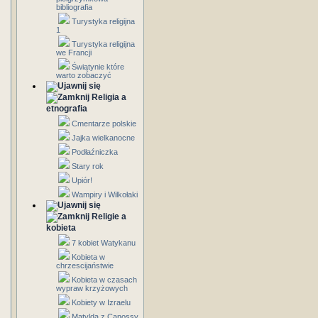
bibliografia
Turystyka religijna
1
Turystyka religijna
we Francji
Świątynie które
warto zobaczyć
Religia a
etnografia
Cmentarze polskie
Jajka wielkanocne
Podłaźniczka
Stary rok
Upiór!
Wampiry i Wilkołaki
Religie a
kobieta
7 kobiet Watykanu
Kobieta w
chrzescijaństwie
Kobieta w czasach
wypraw krzyżowych
Kobiety w Izraelu
Matylda z Canossy