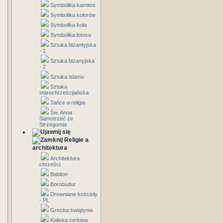
Symbolika kamieni
Symbolika kolorów
Symbolika koła
Symbolika lotosu
Sztuka bizantyjska
- 1
Sztuka bizanyjska
- 2
Sztuka islamu
Sztuka
starochrześcijańska
Tańce a religia
Św. Anna
Samotrzeć ze
Strzegomia
Religie a
architektura
Architektura
chrześci.
Babilon
Borobudur
Drewniane kościoły
- PL
Grecka świątynia
Kaliska cerkiew