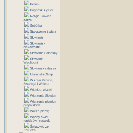
Perun
Pogański Łysiec
Religie Słowian -
zarys
Sobótka
Stworzenie świata
Słowianie
Słowianie -
ciekawostki
Słowianie Połabscy
Słowianie
Wschodni
Słowiańska dusza
Ukraiński Olimp
W kraju Peruna,
Swaroga i Welesa
Wieniec, wianki
Wierzenia Słowian
Wierzenia plemion
prapolskich
Wilcze plemię
Wodny świat
topielców i rusałek
Światowid ze
Zbrucza