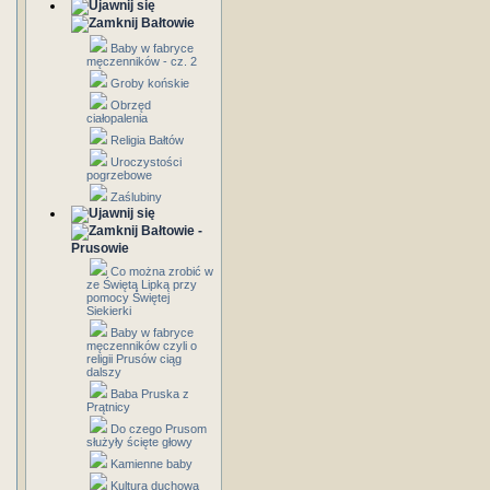
Bałtowie
Baby w fabryce
męczenników - cz. 2
Groby końskie
Obrzęd
ciałopalenia
Religia Bałtów
Uroczystości
pogrzebowe
Zaślubiny
Bałtowie -
Prusowie
Co można zrobić w
ze Świętą Lipką przy
pomocy Świętej
Siekierki
Baby w fabryce
męczenników czyli o
religii Prusów ciąg
dalszy
Baba Pruska z
Prątnicy
Do czego Prusom
służyły ścięte głowy
Kamienne baby
Kultura duchowa