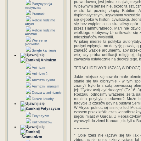
prawodawca, jest jedną z największych 
Partycypacja
W pewnym sensie nie, skoro ta sztuczna
mistyczna
w sto lat później złupią Babilon. 
Pramatki
dyplomatycznym, używanym wszędzie, o
się głęboko w historii cywilizacji. Je
Religie rodzime
się bez wątpienia na straszliwy opór.
Afryki
przez Hammurabiego. Mari nie dźwign
Religie rodzime
wielkiego zdobywcy Ur usiłowało się 
Australii
mieszkańców wysiedlił.
Wierzenia
W jakiej mierze ta polityka autoryta
pierwotne
pustyni wpłynęła na decyzję powziętą 
znaleźć ważkie argumenty, aby przekona
Święte kamienie
wie, czy próba unifikacji religijnej,
zaważyła ostatecznie na decyzji tego, 
Animizm
Animizm
TERACHIDZI WYRUSZAJĄ W DROGĘ
Animizm 2
Jakie miejsce zajmowało małe plemię
Animizm Tylora
stanie się tak olbrzymie - w tym spo
znany? Było to z całą pewnością plem
Animizm i manizm
jej:
"Ojciec twój był Amorytą"
(Ez 16, 3)
Dusza w animizmie
Rodzaju, odnosimy wrażenie, że ta gar
rodzina przybyła niedawno? Może by
Dusze i duchy
tradycje, z czasów gdy na pustyni Sem
W Afryce północnej istnieje lud Mozab
Fetyszyzm
czasem przez krótki czas w nadbrzeżny
Fetyszyzm
pięciu miast w Gardai. U Hebrajczyków
wyruszyli do ziemi Kanaan, służyli u B
Kult fetyszów
_ _ _ _ _
* Obie rzeki nie łączyły się tak jak 
Szamanizm
zbierając się przez cztery tysiące lat