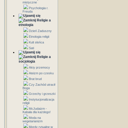
mistyczne
Psychologia r.
Freuda
Religie a
etnologia
Dzień Zaduszny
Etnologia religii
Kult słońca
Sati
Religie a
socjologia
Akty przemocy
Ateizm po czesku
Brat brud
Czy Zachód utracił
Boga
Grzechy i grzeszki
Instytucjonalizacja
religii
McJudaizm -
Kabała dla każdego!
Moda na
wegetarianizm
Mordy rytualne w