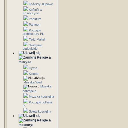
Kościoły słupowe
Kościół w
Kosieczynie
Paestum
Panteon
Początki
architektury PL
Tadż Mahal
Świątynie
buddyjskie
Religie a
muzyka
Hymn
Kolęda
Muzyka Wed
Muzyka
hebrajska
Muzyka kościelna
Początki polifonii
PL
Śpiew kościelny
Religie a
meteoryt