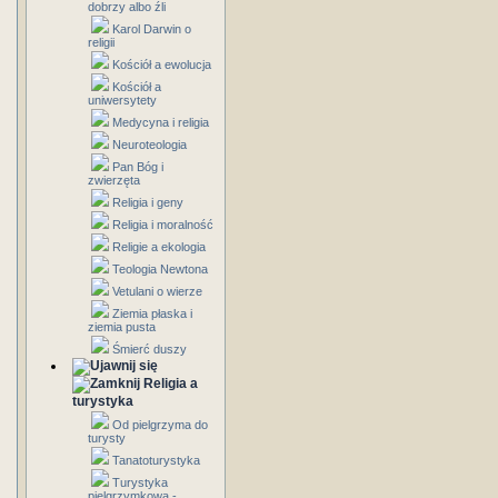
dobrzy albo źli
Karol Darwin o
religii
Kościół a ewolucja
Kościół a
uniwersytety
Medycyna i religia
Neuroteologia
Pan Bóg i
zwierzęta
Religia i geny
Religia i moralność
Religie a ekologia
Teologia Newtona
Vetulani o wierze
Ziemia płaska i
ziemia pusta
Śmierć duszy
Religia a
turystyka
Od pielgrzyma do
turysty
Tanatoturystyka
Turystyka
pielgrzymkowa -