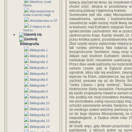
Wiedźmy znad
tysięcy pięćset lat temu: jej zmysłowe
Warty
chcieć ożyć; strojna w przedziwny w
wieczną pokusę i tajemnicę kobiety.
Wprowadzenie w
Sumerowie byli dla całej Mezopotami
świat czarnej magii
nawadniania, uprawy i budownictwa, 
Wróżbiarstwo w ST
zasadnicze wątki naszej myśli tkwią 
Z klątwą im do
w krainach nad Eufratem odegrali Sume
twarzy
społeczeństw zachodnich. Ale w przec
zjednoczeniu kraju. Każde miasto, Ur
przez królika patesi, przedstawiciela 
Zbyt często wojny wybuchały między po
Bibliografia
tak runęła pierwsza fala natarcia
Bibliografia 1
bezsprzecznie Semitami: mają nosy or
Akkad nad średnim Eufratem; okolicz
Bibliografia 2
naśladuje dość nieudolnie cywilizacj
Bibliografia 3
Przez dwa wieki patrzymy na rozprzest
Bibliografia 4
samym czasie, gdy w Egipcie powsta
ogrodnik, który stał się wodzem, zwyc
Bibliografia 5
wypraw na Elam, zabezpiecza się prze
Bibliografia 6
zachód, posuwa się aż do Morza Śr
"cedry Libanu i górę srebrną", Taur
Bibliografia 7
historyczne ślady wszędzie; Fenicjanie
Bibliografia 8
tej epoki znajdujemy nawet w samym se
Ale podbój nie miał charakteru trwałeg
Bibliografia 9
nie pozostawia załóg opuszczając kraj,
Bibliografia 10
schodzi panowanie wnuka Sargona, kró
Bibliografia 11
że niedługo potem widzimy pierwszy na
on do tego stopnia Mezopotamią, że 
Bibliografia 12
niepodległość, a Gudea około roku 2
Bibliografia 13
władcę.
W chwili więc, gdy Abram przychodzi
Bibliografia 14
państewek, z których jedne są sumer