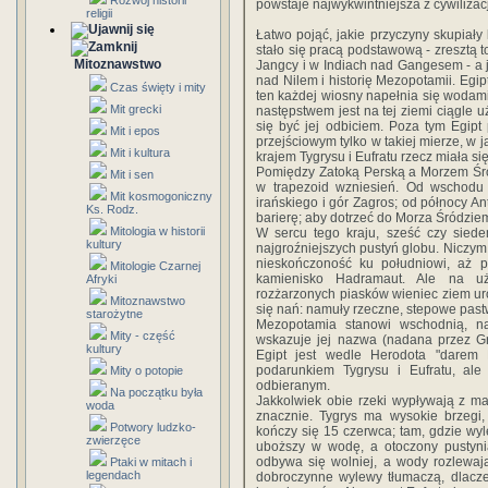
Rozwój historii
powstaje najwykwintniejsza z cywilizacj
religii
Łatwo pojąć, jakie przyczyny skupiały 
stało się pracą podstawową - zresztą
Mitoznawstwo
Jangcy i w Indiach nad Gangesem - a j
nad Nilem i historię Mezopotamii. Egip
Czas święty i mity
ten każdej wiosny napełnia się wodami 
Mit grecki
następstwem jest na tej ziemi ciągle u
się być jej odbiciem. Poza tym Egipt p
Mit i epos
przejściowym tylko w takiej mierze, w ja
Mit i kultura
krajem Tygrysu i Eufratu rzecz miała się
Pomiędzy Zatoką Perską a Morzem Śró
Mit i sen
w trapezoid wzniesień. Od wschodu
Mit kosmogoniczny
irańskiego i gór Zagros; od północy An
Ks. Rodz.
barierę; aby dotrzeć do Morza Śródziem
Mitologia w historii
W sercu tego kraju, sześć czy siede
kultury
najgroźniejszych pustyń globu. Niczym 
nieskończoność ku południowi, aż 
Mitologie Czarnej
kamienisko Hadramaut. Ale na uży
Afryki
rozżarzonych piasków wieniec ziem uro
Mitoznawstwo
się nań: namuły rzeczne, stepowe pastw
starożytne
Mezopotamia stanowi wschodnią, na
Mity - część
wskazuje jej nazwa (nadana przez Gre
kultury
Egipt jest wedle Herodota "darem 
podarunkiem Tygrysu i Eufratu, ale
Mity o potopie
odbieranym.
Na początku była
Jakkolwiek obie rzeki wypływają z ma
woda
znacznie. Tygrys ma wysokie brzegi,
Potwory ludzko-
kończy się 15 czerwca; tam, gdzie wyl
zwierzęce
uboższy w wodę, a otoczony pustynią,
odbywa się wolniej, a wody rozlewają
Ptaki w mitach i
legendach
dobroczynne wylewy tłumaczą, dlacze