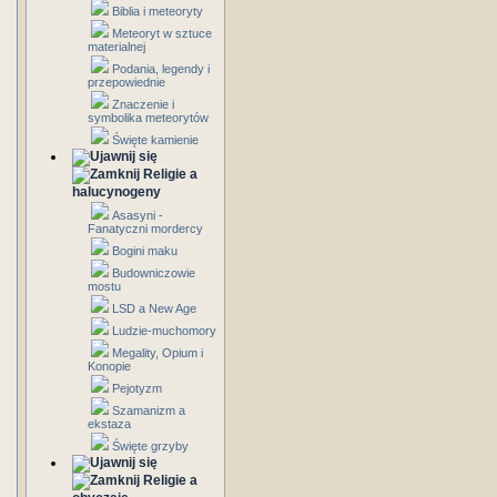
Biblia i meteoryty
Meteoryt w sztuce
materialnej
Podania, legendy i
przepowiednie
Znaczenie i
symbolika meteorytów
Święte kamienie
Religie a
halucynogeny
Asasyni -
Fanatyczni mordercy
Bogini maku
Budowniczowie
mostu
LSD a New Age
Ludzie-muchomory
Megality, Opium i
Konopie
Pejotyzm
Szamanizm a
ekstaza
Święte grzyby
Religie a