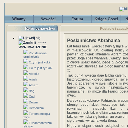
Witamy
Nowości
Forum
Księga Gości
N
Religioznawstwo
_ Postacie i zagad
Posłannictwo Abrahama
==>>
Lat temu mniej więcej cztery tysiące w 
WPROWADZENIE
w miejscowości Ur, lokalnej stolicy 
Podstawowa
pewien człowiek imieniem Abram zos
terminologia
przez Boga i bez wahania uwierzył sło
z ciebie wielki naród, będę ci błogosła
Czym jest kult?
rozsławię: staniesz się błogosławień
Co to jest rytuał?
2).
Absolut
Taki punkt wyjścia daje Biblia całem
historycznemu, którego sprawcą i świad
Anioły
Jest to zdarzenie w swej istocie mist
Ateizm
tajemnicze, w swych następstwa
Bóg
namacalne, jak może dla Francji posł
d'Arc.
Cud
Dalecy spadkobiercy Patriarchy, wspo
Deizm
plemię beduińskie, koczujące jak 
Demonizm
równinach i stepach, tkwi u ź
brzemiennych tak wielkim znaczeniem,
Fenomenologia
fakt ten wymyka się logicznym prawom hi
religii
się ujawnić wyraźna wola Boga.
Fundamentalizm
Nigdy w ciągu dwóch tysiącleci ten 
religijny