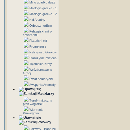
Mit o upadku dusz
Mitologia grecka - 1
Mitologia grecka - 2
Nić Ariadny
Orfeusz i orfizm
Pelazgijski mit o
stworzeniu
Platoński mit
Prometeusz
Religijność Greków
Starożytne misteria
Tajemnica Krety
Wróżbiarstwo w
Grecji
Świat homerycki
Świątynia Artemidy
Madziarzy
Turul - mityczny
ptak węgierski
Wierzenia
Prawęgrów
Połowcy
Połowcy - Baba ze