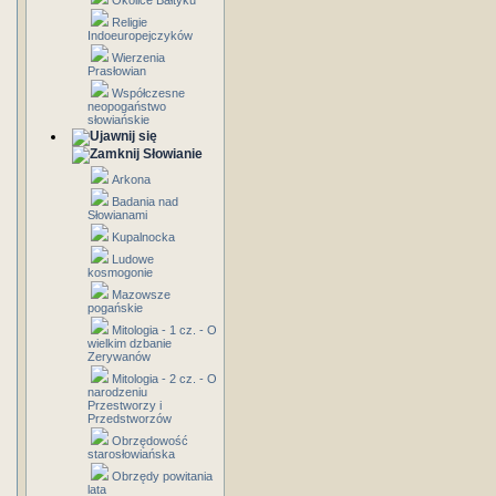
Okolice Bałtyku
Religie
Indoeuropejczyków
Wierzenia
Prasłowian
Współczesne
neopogaństwo
słowiańskie
Słowianie
Arkona
Badania nad
Słowianami
Kupalnocka
Ludowe
kosmogonie
Mazowsze
pogańskie
Mitologia - 1 cz. - O
wielkim dzbanie
Zerywanów
Mitologia - 2 cz. - O
narodzeniu
Przestworzy i
Przedstworzów
Obrzędowość
starosłowiańska
Obrzędy powitania
lata