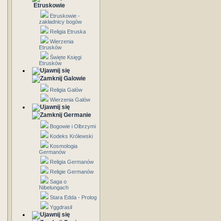
Etruskowie
Etruskowie -
zakładnicy bogów
Religia Etruska
Wierzenia
Etrusków
Święte Księgi
Etrusków
Galowie
Religia Galów
Wierzenia Galów
Germanie
Bogowie i Olbrzymi
Kodeks Królewski
Kosmologia
Germanów
Religia Germanów
Religie Germanów
Saga o
Nibelungach
Stara Edda - Prolog
Yggdrasil