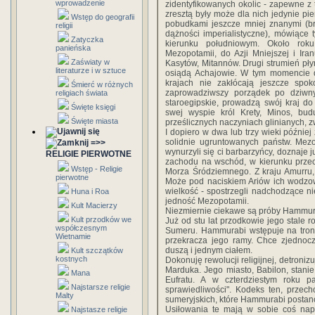
wprowadzenie
zidentyfikowanych okolic - zapewne z
zresztą były może dla nich jedynie 
Wstęp do geografii
pobudkami jeszcze mniej znanymi (br
religii
dążności imperialistyczne), mówiące
Zatyczka
kierunku południowym. Około roku
panieńska
Mezopotamii, do Azji Mniejszej i Ir
Zaświaty w
Kasytów, Mitannów. Drugi strumień płyn
literaturze i w sztuce
osiądą Achajowie. W tym momencie 
krajach nie zakłócają jeszcze spok
Śmierć w różnych
zaprowadziwszy porządek po dziwn
religiach świata
staroegipskie, prowadzą swój kraj d
Święte księgi
swej wyspie król Krety, Minos, bu
Święte miasta
prześlicznych naczyniach glinianych, z
I dopiero w dwa lub trzy wieki późnie
solidnie ugruntowanych państw. Mezop
=>>
wynurzyli się ci barbarzyńcy, doznaje 
RELIGIE PIERWOTNE
zachodu na wschód, w kierunku przeci
Wstęp - Religie
Morza Śródziemnego. Z kraju Amurru, 
pierwotne
Może pod naciskiem Ariów ich wodzow
wielkość - spostrzegli nadchodzące nie
Huna i Roa
jedność Mezopotamii.
Kult Macierzy
Niezmiernie ciekawe są próby Hammura
Kult przodków we
Już od stu lat przodkowie jego stale r
współczesnym
Sumeru. Hammurabi wstępuje na tron 
Wietnamie
przekracza jego ramy. Chce zjednoczy
duszą i jednym ciałem.
Kult szczątków
kostnych
Dokonuję rewolucji religijnej, detroni
Marduka. Jego miasto, Babilon, stanie
Mana
Eufratu. A w czterdziestym roku 
Najstarsze religie
sprawiedliwości". Kodeks ten, przech
Malty
sumeryjskich, które Hammurabi postan
Usiłowania te mają w sobie coś na
Najstasze religie