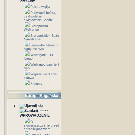
obyczaje
Polska wigilja
Poświęcić bożka,
czyli polskie
świętowanie Sobótki
Staropolska
Wielkanoc
Staropolskie - Boże
Narodzenie
Sylwestry, których
nigdy nie było
Walentynki - 14
lutego
Wielkanoc dawniej i
dziś
Wigilijne wierzenia
ludowe
Zapusty
Europa Pogańska
==>>
WPROWADZENIE
O
słowiańszczyźnie przed
chrześcijaństwem