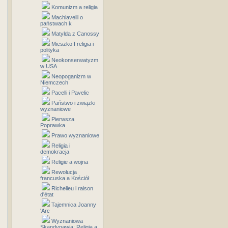
Komunizm a religia
Machiavelli o
państwach k
Matylda z Canossy
Mieszko I religia i
polityka
Neokonserwatyzm
w USA
Neopoganizm w
Niemczech
Pacelli i Pavelic
Państwo i związki
wyznaniowe
Pierwsza
Poprawka
Prawo wyznaniowe
Religia i
demokracja
Religie a wojna
Rewolucja
francuska a Kościół
Richelieu i raison
d'état
Tajemnica Joanny
'Arc
Wyznaniowa
Skandynawia: Religia a