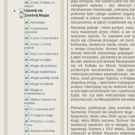
jego brzegów. Ale nawet Eufrat nie mo
Znaki Zodiaku w
zasięgiem wylewu i aby stworzyć 
mitach
Abrahamowi Hammurabi, potrzeba było 
potrzeba było całego systemu irygacyj
Magia
celowali w sztuce nawadniania i że z
opuszczenia, w jakich znajdowało się on
Astrologia
Niemniej jednak - mimo pustyni, owej p
Czarownice
nocy trawionym przez chłód, a we dn
Litewskie
wrażenie ogrodu. Tu zapewne jest ojc
Czary i czarownice
może się człowiek domagać od ziemi 
Czary i czarty
królewsku, dostarcza ciasta, miodu, w
polskie
o smaku orzechów; drzewo figowe -
winnej latorośli dojrzewają upajając
Kary za czarymary
Łatwo zrozumieć, jak bardzo te szczęsn
Magia a religia
Bo taki właśnie jest dramat Mezopotam
się od Eufratu po Morze Śródziem
Magia afrykańska
pustynnych koczowników, stale zagr
Magia babilońska
niebezpieczeństwa wewnętrznego: ziem
Magia podbija świat
Iranu, znad górnego Tygrysu, z Antytaur
dogodną drogą, i spichrzem nadającym 
Magia w islamie
pustyni i kierującej się ku dolinom lu
Magia w
w tym tyglu przeróżnych ras i cywilizacji
średniowieczu
Egipt, raz czy dwa wstrząśnięty na
przeznaczeń; na Mezopotamii wyciskaj
Matka Joanna od
Aniołów
Pierwsza cywilizacja, jaką poznała 
O czarownicach
Sumerów. Przyszli nie wiadomo skąd –
O pojęciu magii
tysiącleciu; około roku 3500 są już 
kraju, który Biblia nazywa Szinear. 
Procesy o czary -
wystarczy wpatrzeć się w okrągłą, po
Prusy
typowego Sumera z XXV wieku, Gudei,
Sztuka wróżenia
zobaczyć w British Museum niepokoją