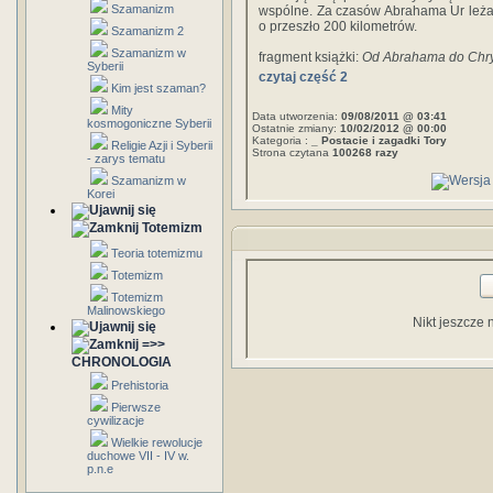
Szamanizm
wspólne. Za czasów Abrahama Ur leżał
o przeszło 200 kilometrów.
Szamanizm 2
Szamanizm w
fragment książki:
Od Abrahama do Chr
Syberii
czytaj część 2
Kim jest szaman?
Mity
Data utworzenia:
09/08/2011 @ 03:41
kosmogoniczne Syberii
Ostatnie zmiany:
10/02/2012 @ 00:00
Kategoria :
_ Postacie i zagadki Tory
Religie Azji i Syberii
Strona czytana
100268 razy
- zarys tematu
Szamanizm w
Korei
Totemizm
Teoria totemizmu
Totemizm
Totemizm
Malinowskiego
Nikt jeszcze 
=>>
CHRONOLOGIA
Prehistoria
Pierwsze
cywilizacje
Wielkie rewolucje
duchowe VII - IV w.
p.n.e