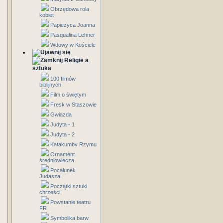
Obrzędowa rola
kobiet
Papieżyca Joanna
Pasqualina Lehner
Wdowy w Kościele
Religie a
sztuka
100 filmów
biblijnych
Film o świętym
Fresk w Staszowie
Gwiazda
Judyta - 1
Judyta - 2
Katakumby Rzymu
Ornament
średniowiecza
Pocałunek
Judasza
Początki sztuki
chrześci.
Powstanie teatru
FR
Symbolika barw