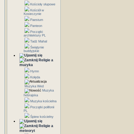
Kościoły słupowe
Kościół w
Kosieczynie
Paestum
Panteon
Początki
architektury PL
Tadż Mahal
Świątynie
buddyjskie
Religie a
muzyka
Hymn
Kolęda
Muzyka Wed
Muzyka
hebrajska
Muzyka kościelna
Początki polifonii
PL
Śpiew kościelny
Religie a
meteoryt