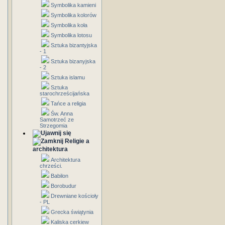
Symbolika kamieni
Symbolika kolorów
Symbolika koła
Symbolika lotosu
Sztuka bizantyjska
- 1
Sztuka bizanyjska
- 2
Sztuka islamu
Sztuka
starochrześcijańska
Tańce a religia
Św. Anna
Samotrzeć ze
Strzegomia
Religie a
architektura
Architektura
chrześci.
Babilon
Borobudur
Drewniane kościoły
- PL
Grecka świątynia
Kaliska cerkiew