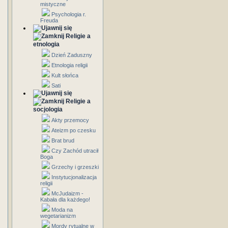
mistyczne
Psychologia r.
Freuda
Religie a
etnologia
Dzień Zaduszny
Etnologia religii
Kult słońca
Sati
Religie a
socjologia
Akty przemocy
Ateizm po czesku
Brat brud
Czy Zachód utracił
Boga
Grzechy i grzeszki
Instytucjonalizacja
religii
McJudaizm -
Kabała dla każdego!
Moda na
wegetarianizm
Mordy rytualne w