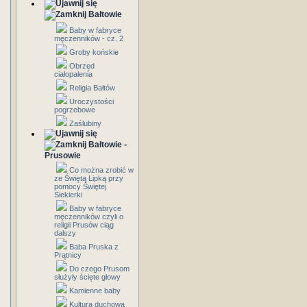
Bałtowie
Baby w fabryce
męczenników - cz. 2
Groby końskie
Obrzęd
ciałopalenia
Religia Bałtów
Uroczystości
pogrzebowe
Zaślubiny
Bałtowie -
Prusowie
Co można zrobić w
ze Świętą Lipką przy
pomocy Świętej
Siekierki
Baby w fabryce
męczenników czyli o
religii Prusów ciąg
dalszy
Baba Pruska z
Prątnicy
Do czego Prusom
służyły ścięte głowy
Kamienne baby
Kultura duchowa