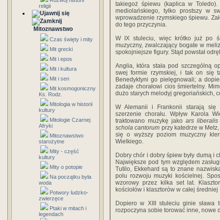
Rozwój historii
takiegoż śpiewu (kaplica w Toledo)
religii
mediolańskiego, tylko prostszy w sw
wprowadzenie rzymskiego śpiewu. Zało
do tego przyczynia.
Mitoznawstwo
W IX stuleciu, więc krótko już po 
Czas święty i mity
muzyczny, zwalczający bogate w melizm
Mit grecki
spokojniejsze figury. Stąd powstał odr
Mit i epos
Anglia, która stała pod szczególną o
Mit i kultura
swej formie rzymskiej, i tak on się
Mit i sen
Benedyktyni go pielęgnowali; a dopie
zadaje chorałowi cios śmiertelny. Mi
Mit kosmogoniczny
dużo starych melodyj gregoriańskich, c
Ks. Rodz.
Mitologia w historii
W Alemanii i Frankonii starają się
kultury
szerzenie chorału. Wpływ Karola W
Mitologie Czarnej
traktowano muzykę jako
ars liberalis
Afryki
schola cantorum
przy katedrze w Metz,
się o wyższy poziom muzyczny kler
Mitoznawstwo
Wielkiego.
starożytne
Mity - część
Dobry chór i dobry śpiew były dumą i ch
kultury
Największe pod tym względem zasługi 
Mity o potopie
Tutilo, Ekkehard są to znane nazwiska
polu rozwoju muzyki kościelnej. Spos
Na początku była
wzorowy przez kilka set lat. Klaszt
woda
kościołów i klasztorów w całej średniej
Potwory ludzko-
zwierzęce
Dopiero w XIII stuleciu ginie sława
Ptaki w mitach i
rozpoczyna sobie torować inne, nowe d
legendach