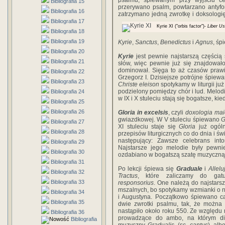
psalmu, śpiewanym przy wyjściu ce
Bibliografia 15
przerywano psalm, powtarzano antyf
Bibliografia 16
zatrzymano jedną zwrotkę i doksologię
Bibliografia 17
Kyrie XI ("orbis factor")-
Liber Us
Bibliografia 18
Bibliografia 19
Kyrie
,
Sanctus
,
Benedictus
i
Agnus
, śp
Bibliografia 20
Kyrie
jest pewnie najstarszą częścią
Bibliografia 21
słów, więc pewnie już się znajdowało 
dominował. Sięga to aż czasów prawi
Bibliografia 22
Grzegorz I. Dzisiejsze potrójne śpiewa
Bibliografia 23
Christe eleison
spotykamy w liturgii już
podzielony pomiędzy chór i lud. Melo
Bibliografia 24
w IX i X stuleciu stają się bogatsze, k
Bibliografia 25
Bibliografia 26
Gloria in excelsis
, czyli
doxologia mai
gwiazdkowej. W V stuleciu śpiewano
G
Bibliografia 27
XI stuleciu staje się
Gloria
już ogól
Bibliografia 28
przepisów liturgicznych co do dnia i ś
następujący: Zawsze celebrans in
Bibliografia 29
Najstarsze jego melodie były pewnie
Bibliografia 30
ozdabiano w bogatszą szatę muzyczną
Bibliografia 31
Po lekcji śpiewa się
Graduale
i
Allelu
Bibliografia 32
Tractus
, które zaliczamy do ga
Bibliografia 33
responsorius
. One należą do najstars
mszalnych, bo spotykamy wzmianki o nic
Bibliografia 34
i Augustyna. Początkowo śpiewano ca
Bibliografia 35
dwie zwrotki psalmu, tak, że można
nastąpiło około roku 550. Ze względu 
Bibliografia 36
prowadzące do ambo, na którym di
Bibliografia