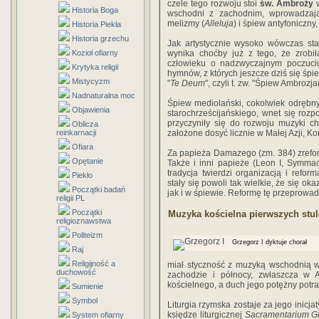
czele tego rozwoju stoi
św. Ambroży
w
Historia Boga
wschodni z zachodnim, wprowadzając
melizmy (
Alleluja
) i śpiew antyfoniczn
Historia Piekła
Historia grzechu
Jak artystycznie wysoko wówczas sta
Kozioł ofiarny
wynika choćby już z tego, że zrobił
człowieku o nadzwyczajnym poczuciu 
Krytyka religii
hymnów, z których jeszcze dziś się śpie
Mistycyzm
"
Te Deum
", czyli t. zw. "Śpiew Ambrozj
Nadnaturalna moc
Śpiew mediolański, cokolwiek odrębn
Objawienia
starochrześcijańskiego, wnet się rozpo
przyczyniły się do rozwoju muzyki ch
Oblicza
reinkarnacji
założone dosyć licznie w Małej Azji, Kons
Ofiara
Za papieża Damazego (zm. 384) zrefo
Opętanie
Także i inni papieże (Leon I, Symmach
tradycja twierdzi organizacją i refor
Piekło
stały się powoli tak wielkie, że się o
Początki badań
jak i w śpiewie. Reformę tę przeprowadz
religii PL
Początki
Muzyka kościelna pierwszych stul
religioznawstwa
Politeizm
Grzegorz I dyktuje chorał
Raj
Religijność a
miał styczność z muzyką wschodnią w
duchowość
zachodzie i północy, zwłaszcza w A
kościelnego, a duch jego potężny potraf
Sumienie
Symbol
Liturgia rzymska zostaje za jego inicj
księdze liturgicznej
Sacramentarium G
System ofiarny