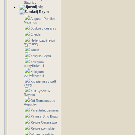
Stadnicy
Rzym
August - Pontifex
Maximus
Boskość cesarzy
Eneida
Hellenizacji religii
rzymskiej
Janus
Kaligula i Żydzi
Kolegium
pontyfików - 1
Kolegium
pontyfików - 2
Kto pierwszy palił
księgi
Kult Kybele w
Rzymie
Od Romulusa do
Republiki
Parentalia, Lemuria
Pliniusz St. o Bogu
Religie Cesarstwa
Religie rzymskie
Wczesna religia