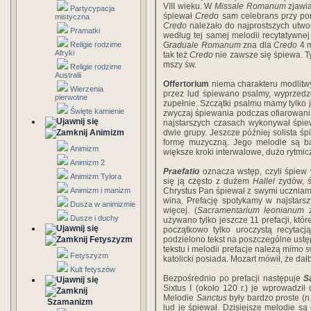
VIII wieku. W
Missale Romanum
zjawi
Partycypacja
śpiewał
Credo
sam celebrans przy po
mistyczna
Credo
należało do najprostszych utwo
Pramatki
według tej samej melodii recytatywnej 
Religie rodzime
G
raduale Romanum
zna dla
Credo
4 m
Afryki
tak też
Credo
nie zawsze się śpiewa. Ty
mszy św.
Religie rodzime
Australii
Offertorium
niema charakteru modlitwy
Wierzenia
przez lud śpiewano psalmy, wyprzedz
pierwotne
zupełnie. Szczątki psalmu mamy tylko 
Święte kamienie
zwyczaj śpiewania podczas ofiarowania
najstarszych czasach wykonywał śpi
Animizm
dwie grupy. Jeszcze później solista ś
formę muzyczną. Jego melodie są ba
Animizm
większe kroki interwalowe, dużo rytmi
Animizm 2
Praefatio
oznacza wstęp, czyli śpiew
Animizm Tylora
się ją często z dużem
Hallel
żydów, 
Animizm i manizm
Chrystus Pan śpiewał z swymi uczniami 
wina. Prefację spotykamy w najstarszy
Dusza w animizmie
więcej. (
Sacramentarium leonianum
z
Dusze i duchy
używano tylko jeszcze 11 prefacji, któr
początkowo tylko uroczystą recytacj
Fetyszyzm
podzielono tekst na poszczególne ust
tekstu i melodii prefacje należą mimo s
Fetyszyzm
katolicki posiada. Mozart mówił, że dałb
Kult fetyszów
Bezpośrednio po prefacji następuje
S
Sixtus I (około 120 r.) je wprowadził 
Melodie
Sanctus
były bardzo proste (n.
Szamanizm
lud je śpiewał. Dzisiejsze melodie są 