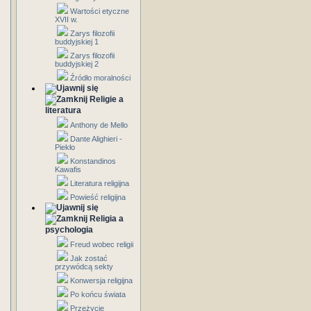
Wartości etyczne
XVII w.
Zarys filozofii
buddyjskiej 1
Zarys filozofii
buddyjskiej 2
Źródło moralności
Religie a
literatura
Anthony de Mello
Dante Alighieri -
Piekło
Konstandinos
Kawafis
Literatura religijna
Powieść religijna
Religia a
psychologia
Freud wobec religii
Jak zostać
przywódcą sekty
Konwersja religijna
Po końcu świata
Przeżycie