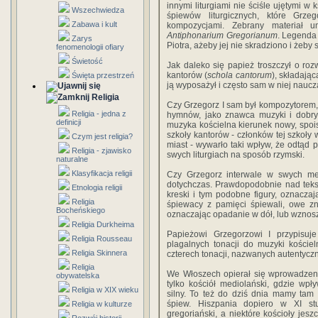
innymi liturgiami nie ściśle ujętymi w k
Wszechwiedza
śpiewów liturgicznych, które Grz
Zabawa i kult
kompozycjami. Zebrany materiał u
Antiphonarium Gregorianum
. Legenda 
Zarys
Piotra, ażeby jej nie skradziono i żeby
fenomenologii ofiary
Świetość
Jak daleko się papież troszczył o roz
kantorów (
schola cantorum
), składają
Święta przestrzeń
ją wyposażył i często sam w niej naucz
Religia
Czy Grzegorz I sam był kompozytorem, t
Religia - jedna z
hymnów, jako znawca muzyki i dobry 
definicji
muzyka kościelna kierunek nowy, spois
szkoły kantorów - członków tej szkoły 
Czym jest religia?
miast - wywarło taki wpływ, że odtąd 
Religia - zjawisko
swych liturgiach na sposób rzymski.
naturalne
Klasyfikacja religii
Czy Grzegorz interwale w swych mel
dotychczas. Prawdopodobnie nad tek
Etnologia religii
kreski i tym podobne figury, oznacza
Religia
śpiewacy z pamięci śpiewali, owe zn
Bocheńskiego
oznaczając opadanie w dół, lub wznosz
Religia Durkheima
Papieżowi Grzegorzowi I przypisuj
Religia Rousseau
plagalnych tonacji do muzyki koście
Religia Skinnera
czterech tonacji, nazwanych autentycz
Religia
We Włoszech opierał się wprowadzen
obywatelska
tylko kościół mediolański, gdzie wpł
Religia w XIX wieku
silny. To też do dziś dnia mamy tam 
śpiew. Hiszpania dopiero w XI st
Religia w kulturze
gregoriański, a niektóre kościoły jesz