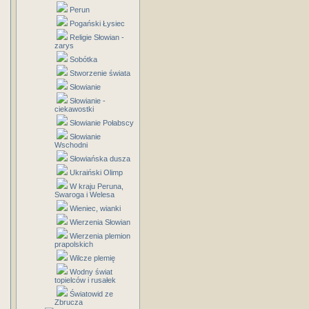
Perun
Pogański Łysiec
Religie Słowian -
zarys
Sobótka
Stworzenie świata
Słowianie
Słowianie -
ciekawostki
Słowianie Połabscy
Słowianie
Wschodni
Słowiańska dusza
Ukraiński Olimp
W kraju Peruna,
Swaroga i Welesa
Wieniec, wianki
Wierzenia Słowian
Wierzenia plemion
prapolskich
Wilcze plemię
Wodny świat
topielców i rusałek
Światowid ze
Zbrucza