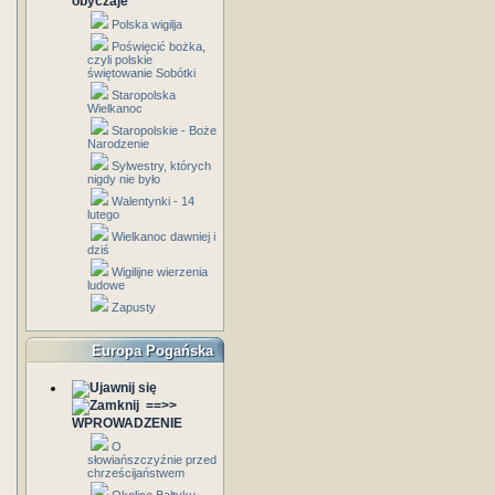
obyczaje
Polska wigilja
Poświęcić bożka,
czyli polskie
świętowanie Sobótki
Staropolska
Wielkanoc
Staropolskie - Boże
Narodzenie
Sylwestry, których
nigdy nie było
Walentynki - 14
lutego
Wielkanoc dawniej i
dziś
Wigilijne wierzenia
ludowe
Zapusty
Europa Pogańska
==>>
WPROWADZENIE
O
słowiańszczyźnie przed
chrześcijaństwem