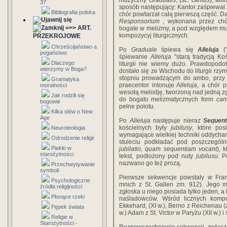
muzyczny
Gradualis
, (sc.
cantus
), al
37
sposób następujący: Kantor zaśpiewał
Bibliografia polska
chór powtarzał całą pierwszą część. Da
Responsorium
, wykonana przez chó
=>> ART.
bogate w melizmy, a pod względem mu
kompozycyj liturgicznych.
PRZEKROJOWE
Chrześcijaństwo a
Po
Graduale
śpiewa się
Alleluja
("
pogaństwo
śpiewanie
Alleluja
"starą tradycją Ko
Dlaczego
liturgii nie wiemy dużo. Prawdopod
wierzymy w Boga?
dostało się ze Wschodu do liturgii rz
stopniu prowadzącym do ambo, przy 
Gramatyka
praecentor intonuje A
lleluja
, a chór 
moralności
wesołą melodję, tworzoną nad jedną zgł
Jak rodzili się
do bogato melizmatycznych form
can
bogowie
pełne polotu.
Kilka słów o New
Age
Po
Alleluja
następuje nieraz
Sequent
kościelnych były
jubilusy
, które pos
Neuroteologia
wymagające wielkiej techniki oddychani
Odrodzenie religii
stuleciu podkładać pod poszczegól
Piekło w
jubilatio, quam sequentiam vocant
), 
starożytności
tekst, podłożony pod nuty
jubilusu
. P
nazwano go też prozą.
Przechwytywanie
symboli
Pierwsze sekwencje powstały w Frank
Psychologiczne
mnich z St. Gallen zm. 912). Jego m
źródła religijności
zgłoska u niego posiada tylko jeden, a
Płonące rzeki
naśladowców. Wśród licznych kompo
Ekkehard, (XI w.), Berno z Reichenau 
Pępek świata
w.) Adam z St. Victor w Paryżu (XII w.) 
Religie w
Starożytności -