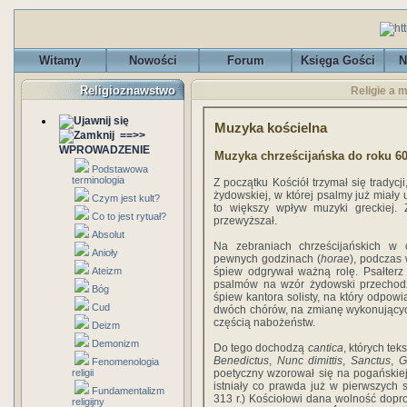
Witamy
Nowości
Forum
Księga Gości
N
Religioznawstwo
Religie a 
Muzyka kościelna
==>>
WPROWADZENIE
Muzyka chrześcijańska do roku 6
Podstawowa
terminologia
Z początku Kościół trzymał się tradycj
żydowskiej, w której psalmy już miały
Czym jest kult?
to większy wpływ muzyki greckiej.
Co to jest rytuał?
przewyższał.
Absolut
Na zebraniach chrześcijańskich w
Anioły
pewnych godzinach (
horae
), podczas 
Ateizm
śpiew odgrywał ważną rolę. Psałterz
psalmów na wzór żydowski przechodz
Bóg
śpiew kantora solisty, na który odpowi
Cud
dwóch chórów, na zmianę wykonujących
częścią nabożeństw.
Deizm
Demonizm
Do tego dochodzą
cantica
, których te
Benedictus
,
Nunc dimittis
,
Sanctus
,
G
Fenomenologia
religii
poetyczny wzorował się na pogańskiej 
istniały co prawda już w pierwszych s
Fundamentalizm
313 r.) Kościołowi dana wolność dop
religijny