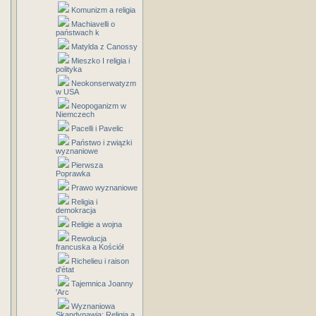
Komunizm a religia
Machiavelli o
państwach k
Matylda z Canossy
Mieszko I religia i
polityka
Neokonserwatyzm
w USA
Neopoganizm w
Niemczech
Pacelli i Pavelic
Państwo i związki
wyznaniowe
Pierwsza
Poprawka
Prawo wyznaniowe
Religia i
demokracja
Religie a wojna
Rewolucja
francuska a Kościół
Richelieu i raison
d'état
Tajemnica Joanny
'Arc
Wyznaniowa
Skandynawia: Religia a