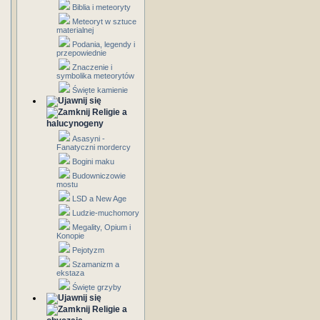
Biblia i meteoryty
Meteoryt w sztuce
materialnej
Podania, legendy i
przepowiednie
Znaczenie i
symbolika meteorytów
Święte kamienie
Religie a
halucynogeny
Asasyni -
Fanatyczni mordercy
Bogini maku
Budowniczowie
mostu
LSD a New Age
Ludzie-muchomory
Megality, Opium i
Konopie
Pejotyzm
Szamanizm a
ekstaza
Święte grzyby
Religie a