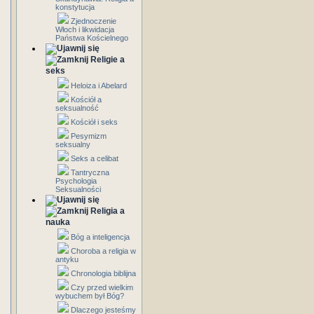
konstytucja
Zjednoczenie
Włoch i likwidacja
Państwa Kościelnego
Religie a
seks
Heloiza i Abelard
Kościół a
seksualność
Kościół i seks
Pesymizm
seksualny
Seks a celibat
Tantryczna
Psychologia
Seksualności
Religia a
nauka
Bóg a inteligencja
Choroba a religia w
antyku
Chronologia biblijna
Czy przed wielkim
wybuchem był Bóg?
Dlaczego jesteśmy