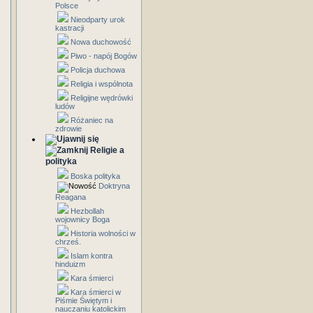
Polsce
Nieodparty urok
kastracji
Nowa duchowość
Piwo - napój Bogów
Policja duchowa
Religia i wspólnota
Religijne wędrówki
ludów
Różaniec na
zdrowie
Religie a
polityka
Boska polityka
Doktryna
Reagana
Hezbollah
wojownicy Boga
Historia wolności w
chrześ.
Islam kontra
hinduizm
Kara śmierci
Kara śmierci w
Piśmie Świętym i
nauczaniu katolickim