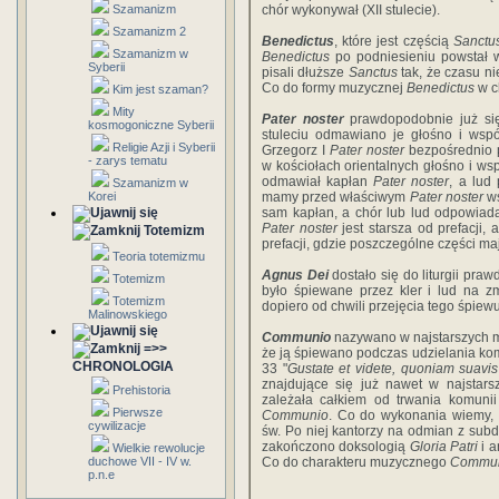
Szamanizm
chór wykonywał (XII stulecie).
Szamanizm 2
Benedictus
, które jest częścią
Sanctu
Szamanizm w
Benedictus
po podniesieniu powstał 
Syberii
pisali dłuższe
Sanctus
tak, że czasu n
Co do formy muzycznej
Benedictus
w c
Kim jest szaman?
Mity
Pater noster
prawdopodobnie już się 
kosmogoniczne Syberii
stuleciu odmawiano je głośno i wspó
Religie Azji i Syberii
Grzegorz I
Pater noster
bezpośrednio p
- zarys tematu
w kościołach orientalnych głośno i w
odmawiał kapłan
Pater noster
, a lud
Szamanizm w
Korei
mamy przed właściwym
Pater noster
ws
sam kapłan, a chór lub lud odpowiada
Pater noster
jest starsza od prefacji,
Totemizm
prefacji, gdzie poszczególne części ma
Teoria totemizmu
Agnus Dei
dostało się do liturgii pra
Totemizm
było śpiewane przez kler i lud na z
Totemizm
dopiero od chwili przejęcia tego śpiewu
Malinowskiego
Communio
nazywano w najstarszych 
=>>
że ją śpiewano podczas udzielania k
CHRONOLOGIA
33 "
Gustate et videte, quoniam suavi
znajdujące się już nawet w najstar
Prehistoria
zależała całkiem od trwania komuni
Pierwsze
Communio
. Co do wykonania wiemy, 
cywilizacje
św. Po niej kantorzy na odmian z sub
zakończono doksologią
Gloria Patri
i a
Wielkie rewolucje
duchowe VII - IV w.
Co do charakteru muzycznego
Commu
p.n.e