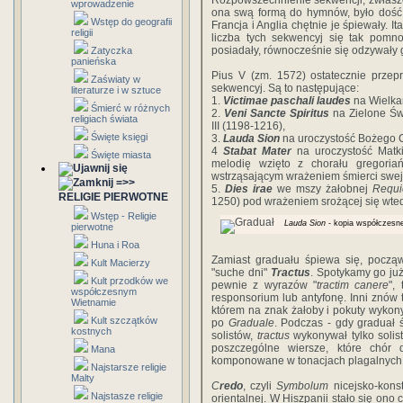
Rozpowszechnienie sekwencji, zwłaszcz
wprowadzenie
ona swą formą do hymnów, było dość 
Wstęp do geografii
Francja i Anglia chętnie je śpiewały. It
religii
liczba tych sekwencyj się tak pomno
posiadały, równocześnie się odzywały g
Zatyczka
panieńska
Pius V (zm. 1572) ostatecznie przepr
Zaświaty w
sekwencyj. Są to następujące:
literaturze i w sztuce
1.
Victimae paschali laudes
na Wielka
Śmierć w różnych
2.
Veni Sancte Spiritus
na Zielone Św
religiach świata
III (1198-1216),
Święte księgi
3.
Lauda Sion
na uroczystość Bożego Ci
4
Stabat Mater
na uroczystość Matki
Święte miasta
melodię wzięto z chorału gregoria
wstrząsającym wrażeniem śmierci swej 
=>>
5.
Dies irae
we mszy żałobnej
Requ
RELIGIE PIERWOTNE
1250) pod wrażeniem srożącej się wtedy
Wstęp - Religie
Lauda Sion
- kopia współczesn
pierwotne
Huna i Roa
Zamiast graduału śpiewa się, począ
Kult Macierzy
"suche dni"
Tractus
. Spotykamy go ju
Kult przodków we
pewnie z wyrazów "
tractim canere
",
współczesnym
responsorium lub antyfonę. Inni znów 
Wietnamie
którem na znak żałoby i pokuty wyko
Kult szczątków
po
Graduale
. Podczas - gdy graduał
kostnych
solistów,
tractus
wykonywał tylko solist
poszczególne wiersze, które chór 
Mana
komponowane w tonacjach plagalnych
Najstarsze religie
Malty
C
redo
, czyli
Symbolum
nicejsko-konst
Najstasze religie
orientalnej. W Hiszpanii stało się ono 