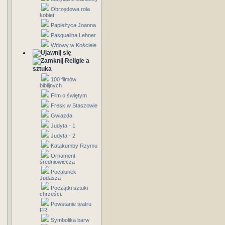
Obrzędowa rola
kobiet
Papieżyca Joanna
Pasqualina Lehner
Wdowy w Kościele
Religie a
sztuka
100 filmów
biblijnych
Film o świętym
Fresk w Staszowie
Gwiazda
Judyta - 1
Judyta - 2
Katakumby Rzymu
Ornament
średniowiecza
Pocałunek
Judasza
Początki sztuki
chrześci.
Powstanie teatru
FR
Symbolika barw