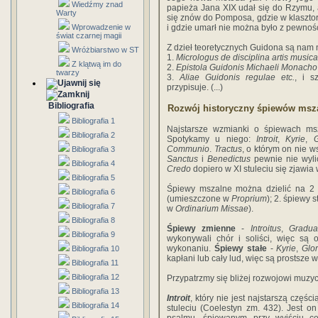
Wiedźmy znad
papieża Jana XIX udał się do Rzymu, a
Warty
się znów do Pomposa, gdzie w klaszto
Wprowadzenie w
i gdzie umarł nie można było z pewnośc
świat czarnej magii
Z dzieł teoretycznych Guidona są nam
Wróżbiarstwo w ST
1.
Micrologus de disciplina artis music
Z klątwą im do
2.
Epistola Guidonis Michaeli Monacho 
twarzy
3.
Aliae Guidonis regulae etc.
, i s
przypisuje. (...)
Bibliografia
Rozwój historyczny śpiewów msz
Bibliografia 1
Najstarsze wzmianki o śpiewach msz
Bibliografia 2
Spotykamy u niego:
Introit
,
Kyrie
,
G
Communio
.
Tractus
, o którym on nie w
Bibliografia 3
Sanctus
i
Benedictus
pewnie nie wylic
Bibliografia 4
Credo
dopiero w XI stuleciu się zjawia 
Bibliografia 5
Śpiewy mszalne można dzielić na 2 g
Bibliografia 6
(umieszczone w
Proprium
); 2. śpiewy 
Bibliografia 7
w
Ordinarium Missae
).
Bibliografia 8
Śpiewy zmienne
-
Introitus
,
Gradua
Bibliografia 9
wykonywali chór i soliści, więc są 
wykonaniu.
Śpiewy stałe
-
Kyrie
,
Glor
Bibliografia 10
kapłani lub cały lud, więc są prostsze 
Bibliografia 11
Bibliografia 12
Przypatrzmy się bliżej rozwojowi muz
Bibliografia 13
Introit
, który nie jest najstarszą częś
Bibliografia 14
stuleciu (Coelestyn zm. 432). Jest on