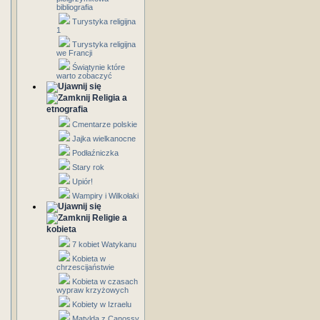
bibliografia
Turystyka religijna
1
Turystyka religijna
we Francji
Świątynie które
warto zobaczyć
Religia a
etnografia
Cmentarze polskie
Jajka wielkanocne
Podłaźniczka
Stary rok
Upiór!
Wampiry i Wilkołaki
Religie a
kobieta
7 kobiet Watykanu
Kobieta w
chrzescijaństwie
Kobieta w czasach
wypraw krzyżowych
Kobiety w Izraelu
Matylda z Canossy