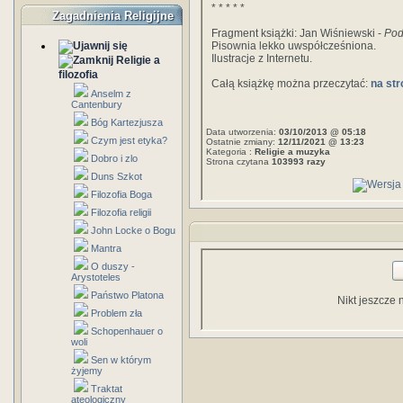
* * * * *
Zagadnienia Religijne
Fragment książki: Jan Wiśniewski -
Pod
Pisownia lekko uwspółcześniona.
Ilustracje z Internetu.
Religie a
filozofia
Całą książkę można przeczytać:
na str
Anselm z
Cantenbury
Bóg Kartezjusza
Data utworzenia:
03/10/2013 @ 05:18
Czym jest etyka?
Ostatnie zmiany:
12/11/2021 @ 13:23
Kategoria :
Religie a muzyka
Dobro i zlo
Strona czytana
103993 razy
Duns Szkot
Filozofia Boga
Filozofia religii
John Locke o Bogu
Mantra
O duszy -
Arystoteles
Państwo Platona
Nikt jeszcze 
Problem zła
Schopenhauer o
woli
Sen w którym
żyjemy
Traktat
ateologiczny