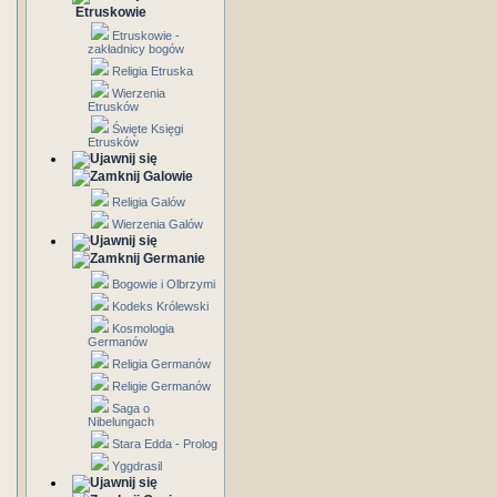
Etruskowie
Etruskowie -
zakładnicy bogów
Religia Etruska
Wierzenia
Etrusków
Święte Księgi
Etrusków
Galowie
Religia Galów
Wierzenia Galów
Germanie
Bogowie i Olbrzymi
Kodeks Królewski
Kosmologia
Germanów
Religia Germanów
Religie Germanów
Saga o
Nibelungach
Stara Edda - Prolog
Yggdrasil