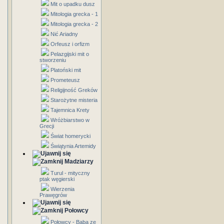
Mit o upadku dusz
Mitologia grecka - 1
Mitologia grecka - 2
Nić Ariadny
Orfeusz i orfizm
Pelazgijski mit o
stworzeniu
Platoński mit
Prometeusz
Religijność Greków
Starożytne misteria
Tajemnica Krety
Wróżbiarstwo w
Grecji
Świat homerycki
Świątynia Artemidy
Madziarzy
Turul - mityczny
ptak węgierski
Wierzenia
Prawęgrów
Połowcy
Połowcy - Baba ze