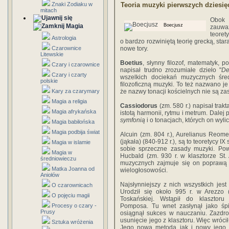
Znaki Zodiaku w
Teoria muzyki pierwszych dziesięc
mitach
Obok 
Magia
Boecjusz
zauwa
teoret
Astrologia
o bardzo rozwiniętą teorię grecką, sta
Czarownice
nowe tory.
Litewskie
Boetius
, słynny filozof, matematyk, po
Czary i czarownice
napisał trudno zrozumiałe dzieło "
De
Czary i czarty
wszelkich dociekań muzycznych śred
polskie
filozoficzną muzyki. To też nazwano je
Kary za czarymary
że nazwy tonacji kościelnych nie są za
Magia a religia
Cassiodorus
(zm. 580 r.) napisał trakta
Magia afrykańska
istotą harmonii, rytmu i metrum. Dalej
symfonią
i o tonacjach, których on wyli
Magia babilońska
Magia podbija świat
Alcuin (zm. 804 r.), Aurelianus Reome
(jąkała) (840-912 r.), są to teoretycy IX
Magia w islamie
sobie sprzeczne zasady muzyki. Powa
Magia w
Hucbald (zm. 930 r. w klasztorze St
średniowieczu
muzycznych zajmuje się on poprawą o
Matka Joanna od
wielogłosowości.
Aniołów
Najsłynniejszy z nich wszystkich jes
O czarownicach
Urodził się około 995 r. w Arezzo 
O pojęciu magii
Toskańskiej. Wstąpił do klasztor
Procesy o czary -
Pomposa. Tu wnet zasłynął jako ś
Prusy
osiągnął sukces w nauczaniu. Zazdr
usunięcie jego z klasztoru. Więc wróci
Sztuka wróżenia
Jego nowa metoda jak i nowy jego a