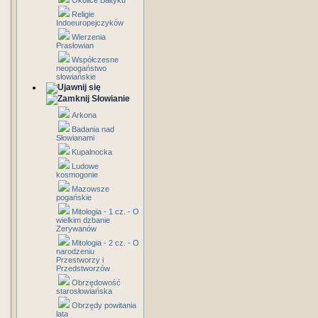
Okolice Bałtyku
Religie
Indoeuropejczyków
Wierzenia
Prasłowian
Współczesne
neopogaństwo
słowiańskie
Słowianie
Arkona
Badania nad
Słowianami
Kupalnocka
Ludowe
kosmogonie
Mazowsze
pogańskie
Mitologia - 1 cz. - O
wielkim dzbanie
Zerywanów
Mitologia - 2 cz. - O
narodzeniu
Przestworzy i
Przedstworzów
Obrzędowość
starosłowiańska
Obrzędy powitania
lata