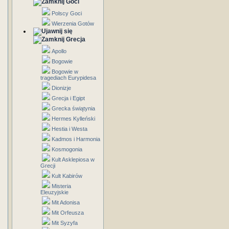
Goci
Polscy Goci
Wierzenia Gotów
Grecja
Apollo
Bogowie
Bogowie w
tragediach Eurypidesa
Dionizje
Grecja i Egipt
Grecka świątynia
Hermes Kylleński
Hestia i Westa
Kadmos i Harmonia
Kosmogonia
Kult Asklepiosa w
Grecji
Kult Kabirów
Misteria
Eleuzyjskie
Mit Adonisa
Mit Orfeusza
Mit Syzyfa