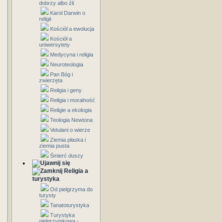
dobrzy albo źli
Karol Darwin o
religii
Kościół a ewolucja
Kościół a
uniwersytety
Medycyna i religia
Neuroteologia
Pan Bóg i
zwierzęta
Religia i geny
Religia i moralność
Religie a ekologia
Teologia Newtona
Vetulani o wierze
Ziemia płaska i
ziemia pusta
Śmierć duszy
Religia a
turystyka
Od pielgrzyma do
turysty
Tanatoturystyka
Turystyka
pielgrzymkowa -