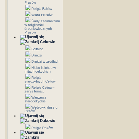
Prusów
Religia Bałtów
Wiara Prusów
Ślady szamanizmu
w religijności
średniowiecznych
Prusów
Celtowie
Beltaine
Druidzi
Druidzi w źródłach
Niebo i słońce w
mitach celtyckich
Religia
starożytnych Celtów
Religie Celtów -
zarys tematu
Wierzenia
staroceltyckie
Wędrówki dusz u
Celtów
Dakowie
Religia Daków