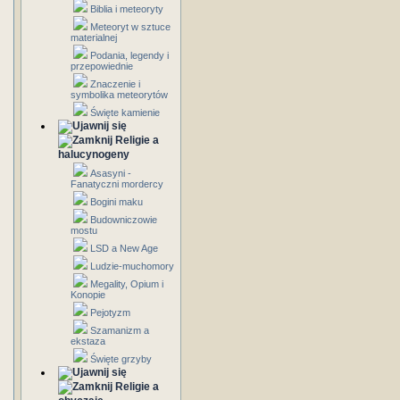
Biblia i meteoryty
Meteoryt w sztuce
materialnej
Podania, legendy i
przepowiednie
Znaczenie i
symbolika meteorytów
Święte kamienie
Religie a
halucynogeny
Asasyni -
Fanatyczni mordercy
Bogini maku
Budowniczowie
mostu
LSD a New Age
Ludzie-muchomory
Megality, Opium i
Konopie
Pejotyzm
Szamanizm a
ekstaza
Święte grzyby
Religie a