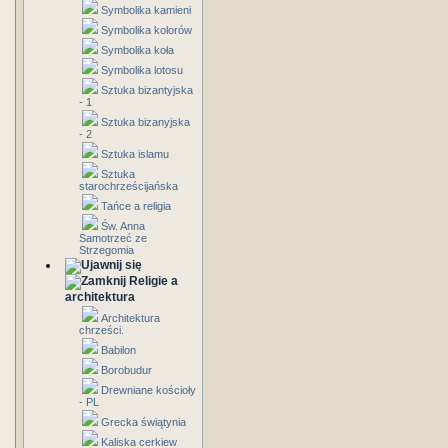
Symbolika kamieni
Symbolika kolorów
Symbolika koła
Symbolika lotosu
Sztuka bizantyjska
- 1
Sztuka bizanyjska
- 2
Sztuka islamu
Sztuka
starochrześcijańska
Tańce a religia
Św. Anna
Samotrzeć ze
Strzegomia
Religie a
architektura
Architektura
chrześci.
Babilon
Borobudur
Drewniane kościoły
- PL
Grecka świątynia
Kaliska cerkiew