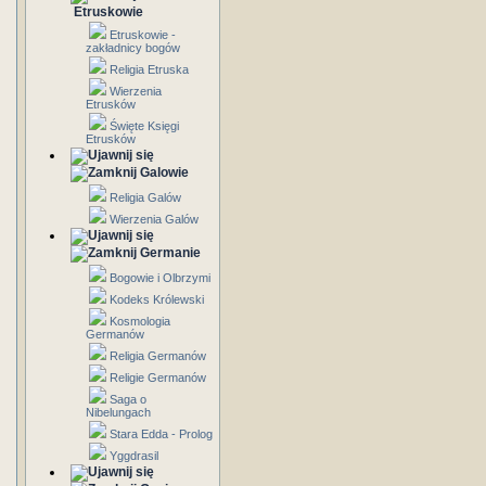
Etruskowie
Etruskowie -
zakładnicy bogów
Religia Etruska
Wierzenia
Etrusków
Święte Księgi
Etrusków
Galowie
Religia Galów
Wierzenia Galów
Germanie
Bogowie i Olbrzymi
Kodeks Królewski
Kosmologia
Germanów
Religia Germanów
Religie Germanów
Saga o
Nibelungach
Stara Edda - Prolog
Yggdrasil