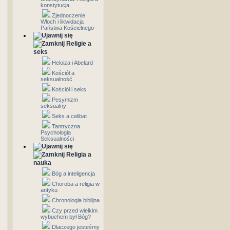
konstytucja
Zjednoczenie
Włoch i likwidacja
Państwa Kościelnego
Religie a
seks
Heloiza i Abelard
Kościół a
seksualność
Kościół i seks
Pesymizm
seksualny
Seks a celibat
Tantryczna
Psychologia
Seksualności
Religia a
nauka
Bóg a inteligencja
Choroba a religia w
antyku
Chronologia biblijna
Czy przed wielkim
wybuchem był Bóg?
Dlaczego jesteśmy