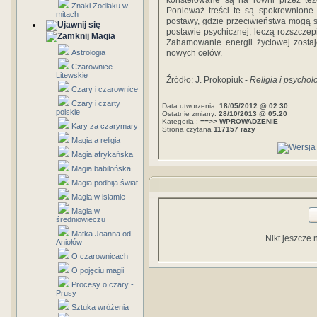
konstelowane są na równi przez tez
Znaki Zodiaku w
Ponieważ treści te są spokrewnione t
mitach
postawy, gdzie przeciwieństwa mogą si
postawie psychicznej, leczą rozszczep
Magia
Zahamowanie energii życiowej zostaj
Astrologia
nowych celów.
Czarownice
Litewskie
Źródło: J. Prokopiuk -
Religia i psychol
Czary i czarownice
Czary i czarty
Data utworzenia:
18/05/2012 @ 02:30
polskie
Ostatnie zmiany:
28/10/2013 @ 05:20
Kategoria :
==>> WPROWADZENIE
Kary za czarymary
Strona czytana
117157 razy
Magia a religia
Magia afrykańska
Magia babilońska
Magia podbija świat
Magia w islamie
Magia w
średniowieczu
Matka Joanna od
Nikt jeszcze 
Aniołów
O czarownicach
O pojęciu magii
Procesy o czary -
Prusy
Sztuka wróżenia