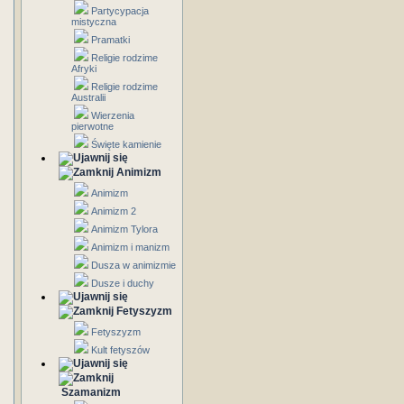
Partycypacja
mistyczna
Pramatki
Religie rodzime
Afryki
Religie rodzime
Australii
Wierzenia
pierwotne
Święte kamienie
Animizm
Animizm
Animizm 2
Animizm Tylora
Animizm i manizm
Dusza w animizmie
Dusze i duchy
Fetyszyzm
Fetyszyzm
Kult fetyszów
Szamanizm