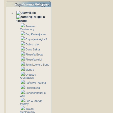
Zagadnienia Religijne
Religie a
filozofia
Anselm z
Cantenbury
Bóg Kartezjusza
Czym jest etyka?
Dobro i zlo
Duns Szkot
Filozofia Boga
Filozofia religii
John Locke o Bogu
Mantra
O duszy -
Arystoteles
Państwo Platona
Problem zła
Schopenhauer o
woli
Sen w którym
żyjemy
Traktat
ateologiczny