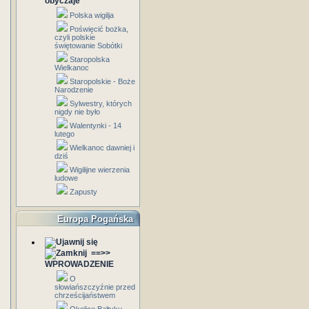
obyczaje
Polska wigilja
Poświęcić bożka,
czyli polskie
świętowanie Sobótki
Staropolska
Wielkanoc
Staropolskie - Boże
Narodzenie
Sylwestry, których
nigdy nie było
Walentynki - 14
lutego
Wielkanoc dawniej i
dziś
Wigilijne wierzenia
ludowe
Zapusty
Europa Pogańska
==>>
WPROWADZENIE
O
słowiańszczyźnie przed
chrześcijaństwem