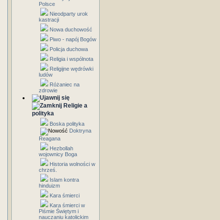
Polsce
Nieodparty urok
kastracji
Nowa duchowość
Piwo - napój Bogów
Policja duchowa
Religia i wspólnota
Religijne wędrówki
ludów
Różaniec na
zdrowie
Religie a
polityka
Boska polityka
Doktryna
Reagana
Hezbollah
wojownicy Boga
Historia wolności w
chrześ.
Islam kontra
hinduizm
Kara śmierci
Kara śmierci w
Piśmie Świętym i
nauczaniu katolickim