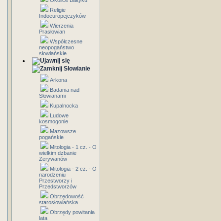
Okolice Bałtyku
Religie
Indoeuropejczyków
Wierzenia
Prasłowian
Współczesne
neopogaństwo
słowiańskie
Słowianie
Arkona
Badania nad
Słowianami
Kupalnocka
Ludowe
kosmogonie
Mazowsze
pogańskie
Mitologia - 1 cz. - O
wielkim dzbanie
Zerywanów
Mitologia - 2 cz. - O
narodzeniu
Przestworzy i
Przedstworzów
Obrzędowość
starosłowiańska
Obrzędy powitania
lata