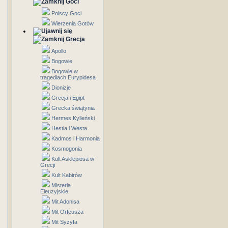
Goci
Polscy Goci
Wierzenia Gotów
Grecja
Apollo
Bogowie
Bogowie w
tragediach Eurypidesa
Dionizje
Grecja i Egipt
Grecka świątynia
Hermes Kylleński
Hestia i Westa
Kadmos i Harmonia
Kosmogonia
Kult Asklepiosa w
Grecji
Kult Kabirów
Misteria
Eleuzyjskie
Mit Adonisa
Mit Orfeusza
Mit Syzyfa