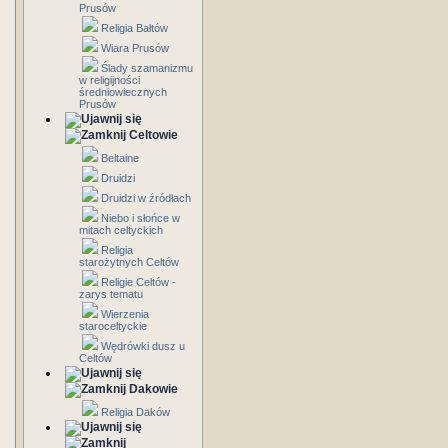
Prusów
Religia Bałtów
Wiara Prusów
Ślady szamanizmu
w religijności
średniowiecznych
Prusów
Celtowie
Beltaine
Druidzi
Druidzi w źródłach
Niebo i słońce w
mitach celtyckich
Religia
starożytnych Celtów
Religie Celtów -
zarys tematu
Wierzenia
staroceltyckie
Wędrówki dusz u
Celtów
Dakowie
Religia Daków