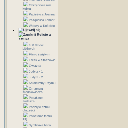
Obrzędowa rola
kobiet
Papieżyca Joanna
Pasqualina Lehner
Wdowy w Kościele
Religie a
sztuka
100 filmów
biblijnych
Film o świętym
Fresk w Staszowie
Gwiazda
Judyta - 1
Judyta - 2
Katakumby Rzymu
Ornament
średniowiecza
Pocałunek
Judasza
Początki sztuki
chrześci.
Powstanie teatru
FR
Symbolika barw