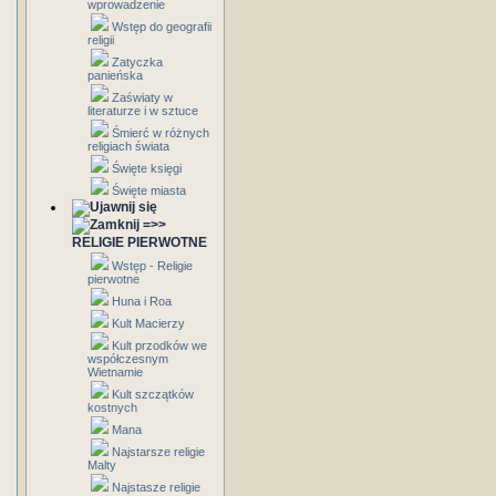
wprowadzenie
Wstęp do geografii
religii
Zatyczka
panieńska
Zaświaty w
literaturze i w sztuce
Śmierć w różnych
religiach świata
Święte księgi
Święte miasta
=>>
RELIGIE PIERWOTNE
Wstęp - Religie
pierwotne
Huna i Roa
Kult Macierzy
Kult przodków we
współczesnym
Wietnamie
Kult szczątków
kostnych
Mana
Najstarsze religie
Malty
Najstasze religie