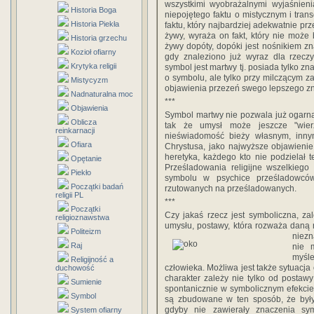
wszystkimi wyobrażalnymi wyjaśnien
Historia Boga
niepojętego faktu o mistycznym i tra
Historia Piekła
faktu, który najbardziej adekwatnie pr
żywy, wyraża on fakt, który nie może
Historia grzechu
żywy dopóty, dopóki jest nośnikiem zna
Kozioł ofiarny
gdy znaleziono już wyraz dla rzecz
Krytyka religii
symbol jest martwy tj. posiada tylko z
o symbolu, ale tylko przy milczącym 
Mistycyzm
objawienia przezeń swego lepszego z
Nadnaturalna moc
***
Objawienia
Symbol martwy nie pozwala już ogarn
Oblicza
tak że umysł może jeszcze "wier
reinkarnacji
nieświadomość bieży własnym, innym 
Ofiara
Chrystusa, jako najwyższe objawienie 
heretyka, każdego kto nie podzielał t
Opętanie
Prześladowania religijne wszelkiego
Piekło
symbolu w psychice prześladowców
Początki badań
rzutowanych na prześladowanych.
religii PL
***
Początki
Czy jakaś rzecz jest symboliczna, z
religioznawstwa
umysłu, postawy, która rozważa daną r
Politeizm
niezn
Raj
nie 
myśle
Religijność a
człowieka. Możliwa jest także sytuacja
duchowość
charakter zależy nie tylko od postaw
Sumienie
spontanicznie w symbolicznym efekcie
Symbol
są zbudowane w ten sposób, że były
gdyby nie zawierały znaczenia sym
System ofiarny