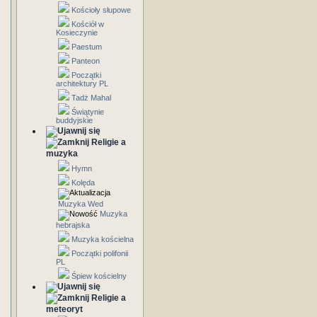
Kościoły słupowe
Kościół w
Kosieczynie
Paestum
Panteon
Początki
architektury PL
Tadż Mahal
Świątynie
buddyjskie
Religie a
muzyka
Hymn
Kolęda
Muzyka Wed
Muzyka
hebrajska
Muzyka kościelna
Początki polifonii
PL
Śpiew kościelny
Religie a
meteoryt