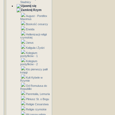
Stadnicy
Rzym
August - Pontifex
Maximus
Boskość cesarzy
Eneida
Hellenizacji religii
rzymskiej
Janus
Kaligula i Żydzi
Kolegium
pontyfików - 1
Kolegium
pontyfików - 2
Kto pierwszy palił
księgi
Kult Kybele w
Rzymie
Od Romulusa do
Republiki
Parentalia, Lemuria
Pliniusz St. o Bogu
Religie Cesarstwa
Religie rzymskie
Wczesna religia