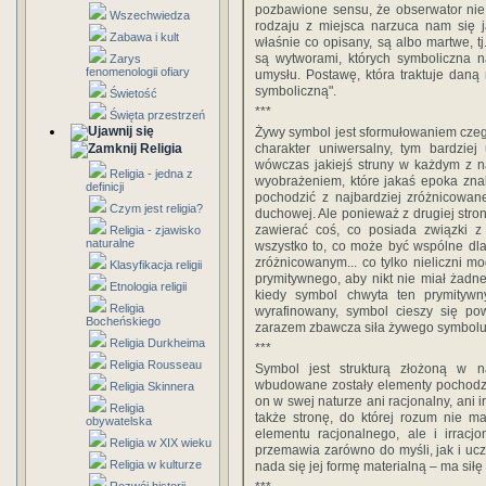
pozbawione sensu, że obserwator nie
Wszechwiedza
rodzaju z miejsca narzuca nam się j
Zabawa i kult
właśnie co opisany, są albo martwe, tj
są wytworami, których symboliczna n
Zarys
fenomenologii ofiary
umysłu. Postawę, która traktuje dan
symboliczną".
Świetość
***
Święta przestrzeń
Żywy symbol jest sformułowaniem czeg
Religia
charakter uniwersalny, tym bardziej
wówczas jakiejś struny w każdym z n
Religia - jedna z
wyobrażeniem, które jakaś epoka znal
definicji
pochodzić z najbardziej zróżnicowan
Czym jest religia?
duchowej. Ale ponieważ z drugiej stro
zawierać coś, co posiada związki z
Religia - zjawisko
naturalne
wszystko to, co może być wspólne dla
zróżnicowanym... co tylko nieliczni m
Klasyfikacja religii
prymitywnego, aby nikt nie miał żadne
Etnologia religii
kiedy symbol chwyta ten prymityw
Religia
wyrafinowany, symbol cieszy się p
Bocheńskiego
zarazem zbawcza siła żywego symbolu
Religia Durkheima
***
Religia Rousseau
Symbol jest strukturą złożoną w 
wbudowane zostały elementy pochodzące
Religia Skinnera
on w swej naturze ani racjonalny, ani 
Religia
także stronę, do której rozum nie m
obywatelska
elementu racjonalnego, ale i irracjo
Religia w XIX wieku
przemawia zarówno do myśli, jak i uc
Religia w kulturze
nada się jej formę materialną – ma siłę p