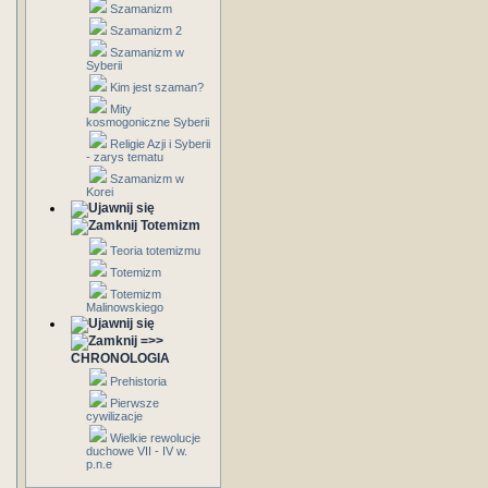
Szamanizm
Szamanizm 2
Szamanizm w
Syberii
Kim jest szaman?
Mity
kosmogoniczne Syberii
Religie Azji i Syberii
- zarys tematu
Szamanizm w
Korei
Totemizm
Teoria totemizmu
Totemizm
Totemizm
Malinowskiego
=>>
CHRONOLOGIA
Prehistoria
Pierwsze
cywilizacje
Wielkie rewolucje
duchowe VII - IV w.
p.n.e