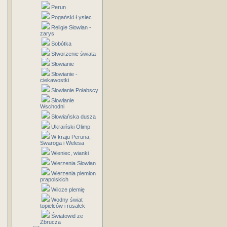
Perun
Pogański Łysiec
Religie Słowian -
zarys
Sobótka
Stworzenie świata
Słowianie
Słowianie -
ciekawostki
Słowianie Połabscy
Słowianie
Wschodni
Słowiańska dusza
Ukraiński Olimp
W kraju Peruna,
Swaroga i Welesa
Wieniec, wianki
Wierzenia Słowian
Wierzenia plemion
prapolskich
Wilcze plemię
Wodny świat
topielców i rusałek
Światowid ze
Zbrucza