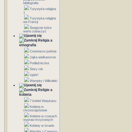
bibliografia
Turystyka religijna
1
Turystyka religijna
we Francji
Świątynie które
warto zobaczyć
Religia a
etnografia
Cmentarze polskie
Jajka wielkanocne
Podłaźniczka
Stary rok
Upiór!
Wampiry i Wilkołaki
Religie a
kobieta
7 kobiet Watykanu
Kobieta w
chrzescijaństwie
Kobieta w czasach
wypraw krzyżowych
Kobiety w Izraelu
Matylda z Canossy