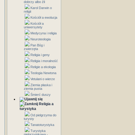
dobrzy albo źli
Karol Darwin o
religii
Kościół a ewolucja
Kościół a
uniwersytety
Medycyna i religia
Neuroteologia
Pan Bóg i
zwierzęta
Religia i geny
Religia i moralność
Religie a ekologia
Teologia Newtona
Vetulani o wierze
Ziemia płaska i
ziemia pusta
Śmierć duszy
Religia a
turystyka
Od pielgrzyma do
turysty
Tanatoturystyka
Turystyka
pielgrzymkowa -