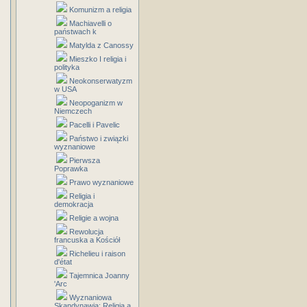
Komunizm a religia
Machiavelli o
państwach k
Matylda z Canossy
Mieszko I religia i
polityka
Neokonserwatyzm
w USA
Neopoganizm w
Niemczech
Pacelli i Pavelic
Państwo i związki
wyznaniowe
Pierwsza
Poprawka
Prawo wyznaniowe
Religia i
demokracja
Religie a wojna
Rewolucja
francuska a Kościół
Richelieu i raison
d'état
Tajemnica Joanny
'Arc
Wyznaniowa
Skandynawia: Religia a