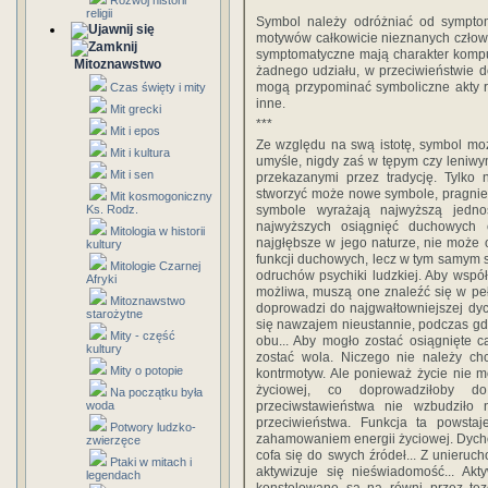
Rozwój historii
***
religii
Symbol należy odróżniać od sympto
motywów całkowicie nieznanych człowi
symptomatyczne mają charakter kompu
Mitoznawstwo
żadnego udziału, w przeciwieństwie 
mogą przypominać symboliczne akty rel
Czas święty i mity
inne.
Mit grecki
***
Mit i epos
Ze względu na swą istotę, symbol moż
Mit i kultura
umyśle, nigdy zaś w tępym czy leniwym
Mit i sen
przekazanymi przez tradycję. Tylko 
stworzyć może nowe symbole, pragnien
Mit kosmogoniczny
Ks. Rodz.
symbole wyrażają najwyższą jedno
najwyższych osiągnięć duchowych 
Mitologia w historii
najgłębsze w jego naturze, nie może 
kultury
funkcji duchowych, lecz w tym samym s
Mitologie Czarnej
odruchów psychiki ludzkiej. Aby wspó
Afryki
możliwa, muszą one znaleźć się w peł
Mitoznawstwo
doprowadzi do najgwałtowniejszej dych
starożytne
się nawzajem nieustannie, podczas gdy
Mity - część
obu... Aby mogło zostać osiągnięte c
kultury
zostać wola. Niczego nie należy c
Mity o potopie
kontrmotyw. Ale ponieważ życie nie 
życiowej, co doprowadziłoby d
Na początku była
woda
przeciwstawieństwa nie wzbudziło 
przeciwieństwa. Funkcja ta powstaj
Potwory ludzko-
zahamowaniem energii życiowej. Dychot
zwierzęce
cofa się do swych źródeł... Z unieru
Ptaki w mitach i
aktywizuje się nieświadomość... Akt
legendach