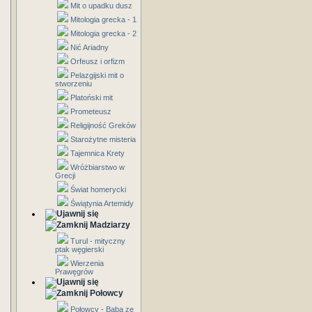
Mit o upadku dusz
Mitologia grecka - 1
Mitologia grecka - 2
Nić Ariadny
Orfeusz i orfizm
Pelazgijski mit o
stworzeniu
Platoński mit
Prometeusz
Religijność Greków
Starożytne misteria
Tajemnica Krety
Wróżbiarstwo w
Grecji
Świat homerycki
Świątynia Artemidy
Madziarzy
Turul - mityczny
ptak węgierski
Wierzenia
Prawęgrów
Połowcy
Połowcy - Baba ze