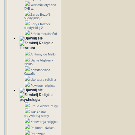
Wartości etyczne
XVII w.
Zarys filozofii
buddyjskiej 1
Zarys filozofii
buddyjskiej 2
Źródło moralności
Religie a
literatura
Anthony de Mello
Dante Alighieri -
Piekło
Konstandinos
Kawafis
Literatura religijna
Powieść religijna
Religia a
psychologia
Freud wobec religii
Jak zostać
przywódcą sekty
Konwersja religijna
Po końcu świata
Przeżycie