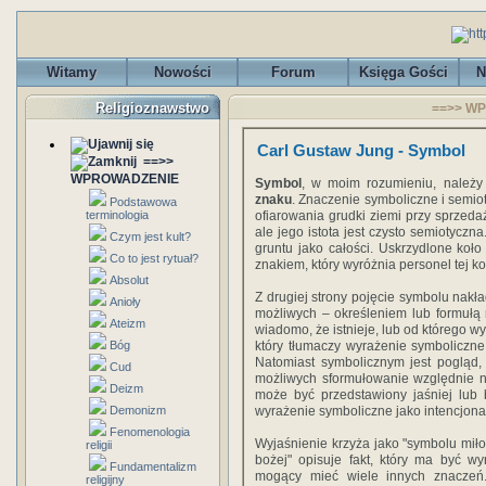
Witamy
Nowości
Forum
Księga Gości
N
Religioznawstwo
==>> WP
Carl Gustaw Jung - Symbol
==>>
WPROWADZENIE
Symbol
, w moim rozumieniu, należy
znaku
. Znaczenie symboliczne i semiot
Podstawowa
terminologia
ofiarowania grudki ziemi przy sprzeda
ale jego istota jest czysto semiotycz
Czym jest kult?
gruntu jako całości. Uskrzydlone koło
Co to jest rytuał?
znakiem, który wyróżnia personel tej ko
Absolut
Z drugiej strony pojęcie symbolu nakł
Anioły
możliwych – określeniem lub formułą
Ateizm
wiadomo, że istnieje, lub od którego wy
Bóg
który tłumaczy wyrażenie symboliczne
Natomiast symbolicznym jest pogląd,
Cud
możliwych sformułowanie względnie ni
Deizm
może być przedstawiony jaśniej lub b
Demonizm
wyrażenie symboliczne jako intencjonaln
Fenomenologia
Wyjaśnienie krzyża jako "symbolu miłoś
religii
bożej" opisuje fakt, który ma być wyr
Fundamentalizm
mogący mieć wiele innych znaczeń
religijny