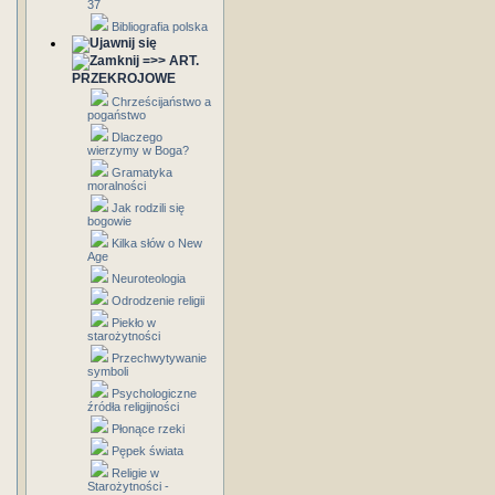
37
Bibliografia polska
=>> ART.
PRZEKROJOWE
Chrześcijaństwo a
pogaństwo
Dlaczego
wierzymy w Boga?
Gramatyka
moralności
Jak rodzili się
bogowie
Kilka słów o New
Age
Neuroteologia
Odrodzenie religii
Piekło w
starożytności
Przechwytywanie
symboli
Psychologiczne
źródła religijności
Płonące rzeki
Pępek świata
Religie w
Starożytności -