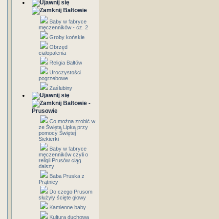
Bałtowie
Baby w fabryce
męczenników - cz. 2
Groby końskie
Obrzęd
ciałopalenia
Religia Bałtów
Uroczystości
pogrzebowe
Zaślubiny
Bałtowie -
Prusowie
Co można zrobić w
ze Świętą Lipką przy
pomocy Świętej
Siekierki
Baby w fabryce
męczenników czyli o
religii Prusów ciąg
dalszy
Baba Pruska z
Prątnicy
Do czego Prusom
służyły ścięte głowy
Kamienne baby
Kultura duchowa