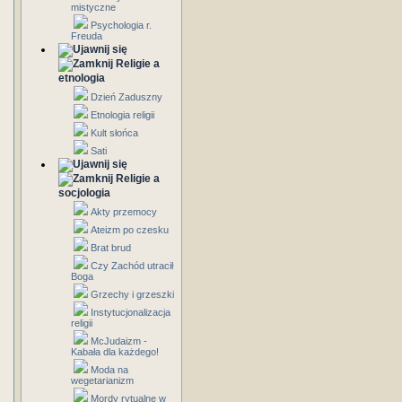
mistyczne
Psychologia r.
Freuda
Religie a
etnologia
Dzień Zaduszny
Etnologia religii
Kult słońca
Sati
Religie a
socjologia
Akty przemocy
Ateizm po czesku
Brat brud
Czy Zachód utracił
Boga
Grzechy i grzeszki
Instytucjonalizacja
religii
McJudaizm -
Kabała dla każdego!
Moda na
wegetarianizm
Mordy rytualne w