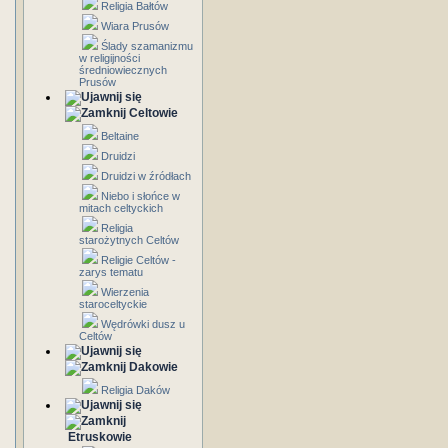
Religia Bałtów
Wiara Prusów
Ślady szamanizmu
w religijności
średniowiecznych
Prusów
Celtowie
Beltaine
Druidzi
Druidzi w źródłach
Niebo i słońce w
mitach celtyckich
Religia
starożytnych Celtów
Religie Celtów -
zarys tematu
Wierzenia
staroceltyckie
Wędrówki dusz u
Celtów
Dakowie
Religia Daków
Etruskowie