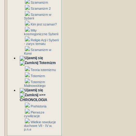
Szamanizm
Szamanizm 2
Szamanizm w
Syberii
Kim jest szaman?
Mity
kosmogoniczne Syberii
Religie Azji i Syberii
- zarys tematu
Szamanizm w
Korei
Totemizm
Teoria totemizmu
Totemizm
Totemizm
Malinowskiego
=>>
CHRONOLOGIA
Prehistoria
Pierwsze
cywilizacje
Wielkie rewolucje
duchowe VII - IV w.
p.n.e