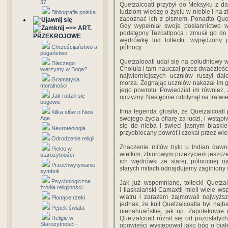
37
Quetzalcoatl przybył do Meksyku z d
ludziom wiedzę o życiu w niebie i na z
Bibliografia polska
zapoznać ich z pismem. Ponadto Quetza
Gdy wypełniał swoje posłannictwo w 
=>> ART.
podstępny Tezcatlpoca i zmusił go do 
PRZEKROJOWE
wędrówkę lud toltecki, wypędzony pr
Chrześcijaństwo a
północy.
pogaństwo
Quetzalooatl udał się na południowy w
Dlaczego
Cholula i tam nauczał przez dwadzieści
wierzymy w Boga?
najwierniejszych uczniów ruszył da
Gramatyka
morza. Żegnając uczniów nakazał im gł
moralności
jego powrotu. Powiedział im również, 
Jak rodzili się
ojczyzny. Następnie odpłynął na tratwie
bogowie
Inna legenda głosiła, że Quetzalcoat
Kilka słów o New
Age
swojego życia ofiarę za ludzi, i wstąp
się do nieba i świeci jasnym blask
Neuroteologia
przyobiecany po­wrót i czekał przez wie
Odrodzenie religii
Znaczenie mitów było u Indian dawne
Piekło w
wielkim, zbiorowym przeżyciem jeszcze
starożytności
ich wędrówki ze starej, północnej o
Przechwytywanie
starych mitach odnajdujemy zaginiony ś
symboli
Psychologiczne
Jak już wspomniano, toltecki Quetzalco
źródła religijności
i tlaskalański Camaxtli mieli wiele ws
wiatru i zarazem zajmowali najwyżs
Płonące rzeki
jednak, że kult Quetzalcoatla był naj
Pępek świata
nienahuańskie, jak np. Zapotekowie 
Religie w
Quetzalcoatl różnił się
od pozostałyc
Starożytności -
opowieści występował jako bóg o białe