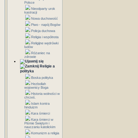
Polsce
Nieodparty urok
kastracji
Nowa duchowość
Piwo - napój Bogów
Policja duchowa
Religia i wspólnota
Religijne wędrówki
ludów
Różaniec na
zdrowie
Religie a
polityka
Boska polityka
Hezbollah
wojownicy Boga
Historia wolności w
chrześ.
Islam kontra
hinduizm
Kara śmierci
Kara śmierci w
Piśmie Świętym i
nauczaniu katolickim
Komunizm a religia