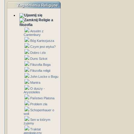
Zagadnienia Religijne
Religie a
filozofia
Anselm z
Cantenbury
Bóg Kartezjusza
Czym jest etyka?
Dobro i zlo
Duns Szkot
Filozofia Boga
Filozofia religii
John Locke o Bogu
Mantra
O duszy -
Arystoteles
Państwo Platona
Problem zła
Schopenhauer o
woli
Sen w którym
żyjemy
Traktat
ateologiczny