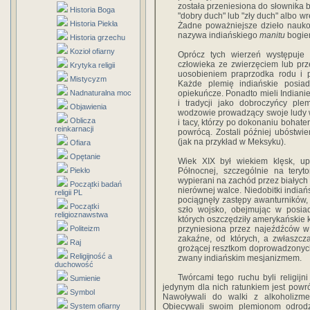
została przeniesiona do słownika b
Historia Boga
"dobry duch" lub "zły duch" albo w
Historia Piekła
Żadne poważniejsze dzieło nauk
nazywa indiańskiego
manitu
bogie
Historia grzechu
Kozioł ofiarny
Oprócz tych wierzeń występuje
człowieka ze zwierzęciem lub pr
Krytyka religii
uosobieniem praprzodka rodu i 
Mistycyzm
Każde plemię indiańskie posiad
Nadnaturalna moc
opiekuńcze. Ponadto mieli Indiani
i tradycji jako dobroczyńcy ple
Objawienia
wodzowie prowadzący swoje ludy w
Oblicza
i
tacy, którzy po dokonaniu bohate
reinkarnacji
powrócą. Zostali później ubóstwie
(jak na przykład w Meksyku).
Ofiara
Opętanie
Wiek XIX był wiekiem klęsk, up
Piekło
Północnej, szczególnie na teryt
wypierani na zachód przez białych 
Początki badań
nierównej walce. Niedobitki indiańs
religii PL
pociągnęły zastępy awanturników, 
Początki
szło wojsko, obejmując w posiada
religioznawstwa
których oszczędziły amerykańskie k
Politeizm
przyniesiona przez najeźdźców w p
zakaźne, od których, a zwłaszcz
Raj
grożącej resztkom doprowadzonych 
Religijność a
zwany indiańskim mesjanizmem.
duchowość
Twórcami tego ruchu byli religijn
Sumienie
jedynym dla nich ratunkiem jest powr
Symbol
Nawoływali do walki z alkoholizme
System ofiarny
Obiecywali swoim plemionom odrod