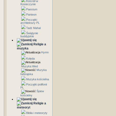
Kościół w
Kosieczynie
Paestum
Panteon
Początki
architektury PL
Tadż Mahal
Świątynie
buddyjskie
Religie a
muzyka
Hymn
Kolęda
Muzyka Wed
Muzyka
hebrajska
Muzyka kościelna
Początki polifonii
PL
Śpiew
kościelny
Religie a
meteoryt
Biblia i meteoryty