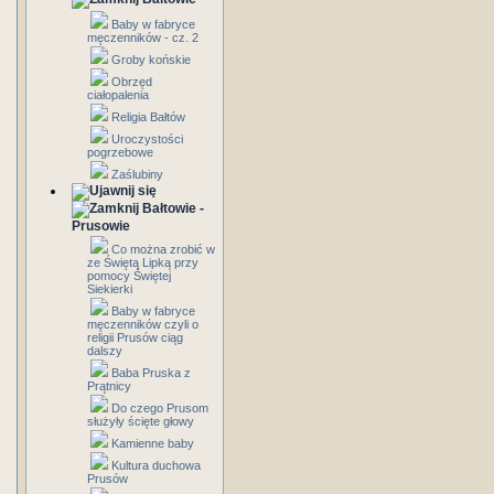
Baby w fabryce
męczenników - cz. 2
Groby końskie
Obrzęd
ciałopalenia
Religia Bałtów
Uroczystości
pogrzebowe
Zaślubiny
Bałtowie -
Prusowie
Co można zrobić w
ze Świętą Lipką przy
pomocy Świętej
Siekierki
Baby w fabryce
męczenników czyli o
religii Prusów ciąg
dalszy
Baba Pruska z
Prątnicy
Do czego Prusom
służyły ścięte głowy
Kamienne baby
Kultura duchowa
Prusów