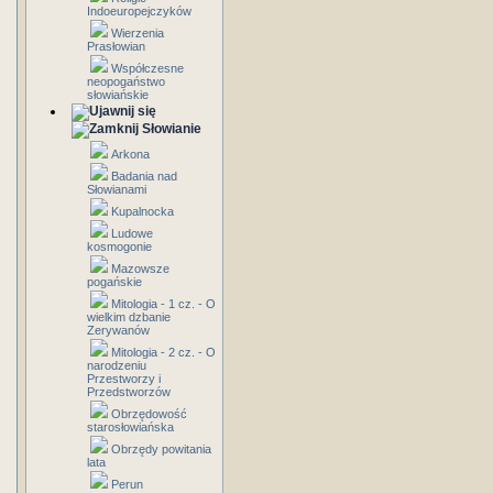
Indoeuropejczyków
Wierzenia
Prasłowian
Współczesne
neopogaństwo
słowiańskie
Słowianie
Arkona
Badania nad
Słowianami
Kupalnocka
Ludowe
kosmogonie
Mazowsze
pogańskie
Mitologia - 1 cz. - O
wielkim dzbanie
Zerywanów
Mitologia - 2 cz. - O
narodzeniu
Przestworzy i
Przedstworzów
Obrzędowość
starosłowiańska
Obrzędy powitania
lata
Perun