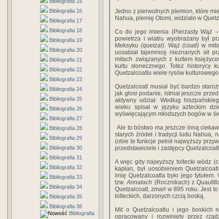
Bibliografia 15
Bibliografia 16
Jedno z pierwotnych plemion, które mi
Nahua, plemię Otomi, widziało w Quet
Bibliografia 17
Bibliografia 18
Co do jego imienia (Pierzasty Wąż –
powietrza i wiatru wyobrażany był p
Bibliografia 19
Meksyku
(quetzal)
. Wąż
(coatl)
w mito
Bibliografia 20
uosabiał tajemnicę nieznanych sił p
mitach związanych z kultem księżyco
Bibliografia 21
kultu słonecznego. Toteż historycy 
Bibliografia 22
Quetzalcoatlu wiele rysów kulturowego
Bibliografia 23
Quetzalcoatl musiał być bardzo star
Bibliografia 24
jak głosi podanie, istniał jeszcze prz
Bibliografia 25
aktywny udział. Według hiszpańskie
wieku spisał w języku azteckim dzi
Bibliografia 26
wyświęcającym młodszych bogów w świę
Bibliografia 27
Ale to bóstwo ma jeszcze inną ciekawą 
Bibliografia 28
starych źródeł i tradycji ludu Nahua, 
Bibliografia 29
(obie te funkcje pełnił najwyższy przy
Bibliografia 30
przedstawiciele i
zastępcy Quetzalcoatl
Bibliografia 31
A więc gdy najwyższy toltecki wódz (c
Bibliografia 32
kapłan, był uosobieniem Quetzalcoat
imię Quetzalcoatla było jego tytułem.
Bibliografia 33
tzw.
Annałach
(Rocznikach) z Quautitl
Bibliografia 34
Quetzalcoatl, zmarł w 895 roku. Jest t
tolteckich, darzonych czcią boską.
Bibliografia 35
Bibliografia 36
Mit o Quetzalcoatlu i jego boskich 
Bibliografia
opracowany i rozwinięty przez rząd