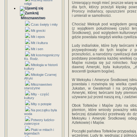
Rozwój historii
Umierający mogli mieć jeszcze wiarę w
religii
dla tych, którzy przeżyli klęskę pow
Prorocy indiańscy, opuszczeni przez
i umierali w samotności.
Mitoznawstwo
Chociaż Meksyk pod względem geogr
Czas święty i mity
(z wyjątkiem południowej części ter
Mit grecki
Środkowej), pod względem kulturowym
Mit i epos
gdzie powstała niegdyś wielka cywiliza
Mit i kultura
Ludy indiańskie, które były twórcami 
Mit i sen
przywędrowały do tych krajów z pó
przeszłości, a narodziny cywilizacji da
Mit kosmogoniczny
podstawy powstania każdej wielkiej cy
Ks. Rodz.
Majów rozwija się już rolnictwo. Na
Mitologia w historii
dawnej Ameryki, była kukurydza, „
kultury
teocentli
(pokarm bogów).
Mitologie Czarnej
Afryki
W Meksyku i Ameryce Środkowej istnia
powstała i rozwinęła się wielka cywi
Mitoznawstwo
starożytne
Jukatan, w Gwatemali i na przyległy
Ameryki, której twórcami były plemio
Mity - część
używane już przed naszą erą, i zadziwi
kultury
Mity o potopie
Obok Tolteków i Majów żyło na obs
plemion, które wniosły poważny wkła
Na początku była
woda
twórczej działalności przetrwały do dz
Meksyku i Ameryki Środkowej odegr
Potwory ludzko-
Aztekowie) i Majów.
zwierzęce
Ptaki w mitach i
Początki państwa Tolteków przypadają 
legendach
wcześniej. Ludy te, wędrując z północy