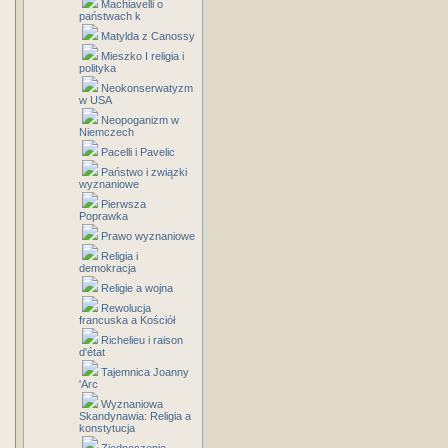
Machiavelli o
państwach k
Matylda z Canossy
Mieszko I religia i
polityka
Neokonserwatyzm
w USA
Neopoganizm w
Niemczech
Pacelli i Pavelic
Państwo i związki
wyznaniowe
Pierwsza
Poprawka
Prawo wyznaniowe
Religia i
demokracja
Religie a wojna
Rewolucja
francuska a Kościół
Richelieu i raison
d'état
Tajemnica Joanny
'Arc
Wyznaniowa
Skandynawia: Religia a
konstytucja