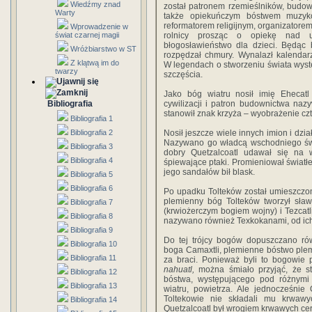
Wiedźmy znad
został patronem rzemieślników, budow
Warty
także opiekuńczym bóstwem muzykó
reformatorem religijnym, organizatorem
Wprowadzenie w
świat czarnej magii
rolnicy prosząc o opiekę nad u
błogosławieństwo dla dzieci. Będąc 
Wróżbiarstwo w ST
rozpędzał chmury. Wynalazł kalendarz,
Z klątwą im do
W legendach o stworzeniu świata wyst
twarzy
szczęścia.
Jako bóg wiatru nosił imię Ehecatl 
Bibliografia
cywilizacji i patron budownictwa na
stanowił znak krzyża – wyobrażenie czt
Bibliografia 1
Bibliografia 2
Nosił jeszcze wiele innych imion i dzia
Nazywano go władcą wschodniego świ
Bibliografia 3
dobry Quetzalcoatl udawał się na 
Bibliografia 4
śpiewające ptaki. Promieniował światłe
jego sandałów bił blask.
Bibliografia 5
Bibliografia 6
Po upadku Tolteków został umieszczo
plemienny bóg Tolteków tworzył sław
Bibliografia 7
(krwiożerczym bogiem wojny) i Tezcatl
Bibliografia 8
nazywano również Texkokanami, od ich 
Bibliografia 9
Do tej trójcy bogów dopuszczano ró
Bibliografia 10
boga Camaxtli, plemienne bóstwo plem
Bibliografia 11
za braci. Ponieważ byli to bogowie
nahuatl,
można śmiało przyjąć, że s
Bibliografia 12
bóstwa, występującego pod różnymi 
Bibliografia 13
wiatru, powietrza. Ale jednocześnie 
Toltekowie nie składali mu krwawyc
Bibliografia 14
Quetzalcoatl był wrogiem krwawych ce