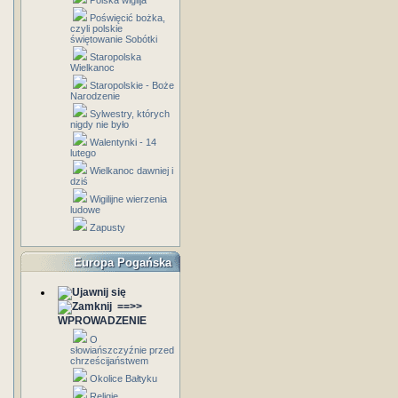
Polska wigilja
Poświęcić bożka,
czyli polskie
świętowanie Sobótki
Staropolska
Wielkanoc
Staropolskie - Boże
Narodzenie
Sylwestry, których
nigdy nie było
Walentynki - 14
lutego
Wielkanoc dawniej i
dziś
Wigilijne wierzenia
ludowe
Zapusty
Europa Pogańska
==>>
WPROWADZENIE
O
słowiańszczyźnie przed
chrześcijaństwem
Okolice Bałtyku
Religie