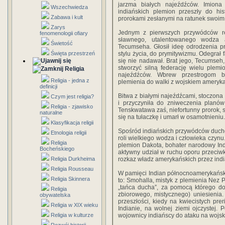
jarzma białych najeźdźców. Imion
Wszechwiedza
indiańskich plemion przeszły do his
Zabawa i kult
prorokami zesłanymi na ratunek swoim
Zarys
Jednym z pierwszych przywódców rel
fenomenologii ofiary
sławnego, utalentowanego wodza 
Świetość
Tecumseha. Głosił ideę odrodzenia p
Święta przestrzeń
stylu życia, do prymitywizmu. Odegrał 
się nie nadawał. Brat jego, Tecumseh,
stworzyć silną federację wielu plemi
Religia
najeźdźców. Wbrew przestrogom b
Religia - jedna z
plemienia do walki z wojskiem ameryk
definicji
Bitwa z białymi najeźdźcami, stoczona
Czym jest religia?
i
przyczyniła do zniweczenia planó
Religia - zjawisko
Tenskwatawa zaś, niefortunny prorok, 
naturalne
się na tułaczkę i umarł w osamotnieniu.
Klasyfikacja religii
Spośród indiańskich przywódców ducho
Etnologia religii
roli wielkiego wodza i człowieka czynu
Religia
plemion Dakota, bohater narodowy In
Bocheńskiego
aktywny udział w ruchu oporu przeci
Religia Durkheima
rozkaz władz amerykańskich przez indi
Religia Rousseau
W pamięci Indian północnoamerykańskich
Religia Skinnera
to: Smohalla, mistyk z plemienia Nez 
„tańca ducha”, za pomocą którego do
Religia
zbiorowego, mistycznego) uniesienia
obywatelska
przeszłości, kiedy na kwiecistych prer
Religia w XIX wieku
Indianie, na wolnej ziemi ojczystej
Religia w kulturze
wojownicy indiańscy do ataku na wojs