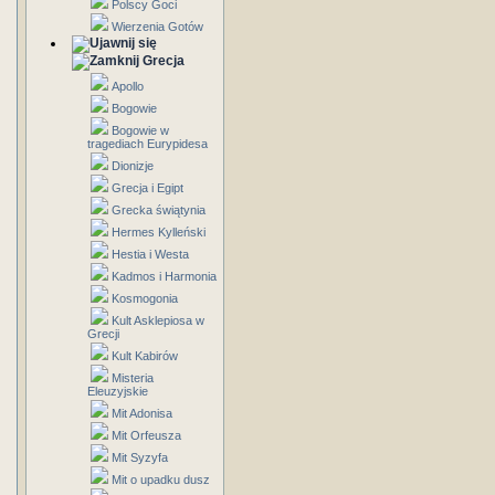
Polscy Goci
Wierzenia Gotów
Grecja
Apollo
Bogowie
Bogowie w
tragediach Eurypidesa
Dionizje
Grecja i Egipt
Grecka świątynia
Hermes Kylleński
Hestia i Westa
Kadmos i Harmonia
Kosmogonia
Kult Asklepiosa w
Grecji
Kult Kabirów
Misteria
Eleuzyjskie
Mit Adonisa
Mit Orfeusza
Mit Syzyfa
Mit o upadku dusz