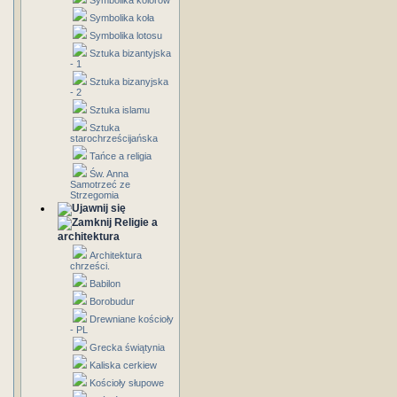
Symbolika kolorów
Symbolika koła
Symbolika lotosu
Sztuka bizantyjska
- 1
Sztuka bizanyjska
- 2
Sztuka islamu
Sztuka
starochrześcijańska
Tańce a religia
Św. Anna
Samotrzeć ze
Strzegomia
Religie a
architektura
Architektura
chrześci.
Babilon
Borobudur
Drewniane kościoły
- PL
Grecka świątynia
Kaliska cerkiew
Kościoły słupowe