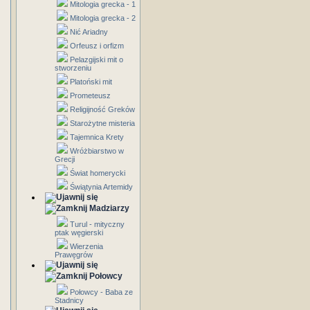
Mitologia grecka - 1
Mitologia grecka - 2
Nić Ariadny
Orfeusz i orfizm
Pelazgijski mit o
stworzeniu
Platoński mit
Prometeusz
Religijność Greków
Starożytne misteria
Tajemnica Krety
Wróżbiarstwo w
Grecji
Świat homerycki
Świątynia Artemidy
Madziarzy
Turul - mityczny
ptak węgierski
Wierzenia
Prawęgrów
Połowcy
Połowcy - Baba ze
Stadnicy