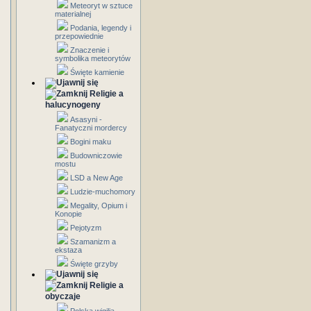
Meteoryt w sztuce
materialnej
Podania, legendy i
przepowiednie
Znaczenie i
symbolika meteorytów
Święte kamienie
Religie a
halucynogeny
Asasyni -
Fanatyczni mordercy
Bogini maku
Budowniczowie
mostu
LSD a New Age
Ludzie-muchomory
Megality, Opium i
Konopie
Pejotyzm
Szamanizm a
ekstaza
Święte grzyby
Religie a
obyczaje