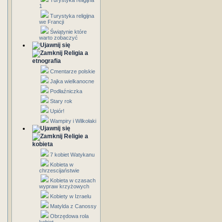
Turystyka religijna
1
Turystyka religijna
we Francji
Świątynie które
warto zobaczyć
Religia a
etnografia
Cmentarze polskie
Jajka wielkanocne
Podłaźniczka
Stary rok
Upiór!
Wampiry i Wilkołaki
Religie a
kobieta
7 kobiet Watykanu
Kobieta w
chrzescijaństwie
Kobieta w czasach
wypraw krzyżowych
Kobiety w Izraelu
Matylda z Canossy
Obrzędowa rola