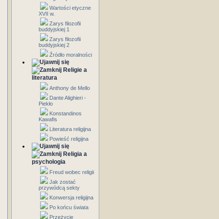
Wartości etyczne
XVII w.
Zarys filozofii
buddyjskiej 1
Zarys filozofii
buddyjskiej 2
Źródło moralności
Religie a
literatura
Anthony de Mello
Dante Alighieri -
Piekło
Konstandinos
Kawafis
Literatura religijna
Powieść religijna
Religia a
psychologia
Freud wobec religii
Jak zostać
przywódcą sekty
Konwersja religijna
Po końcu świata
Przeżycie