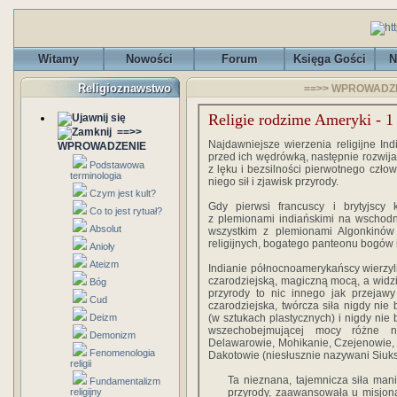
Witamy
Nowości
Forum
Księga Gości
N
Religioznawstwo
==>> WPROWADZENI
Religie rodzime Ameryki - 1
==>>
Najdawniejsze wierzenia religijne In
WPROWADZENIE
przed ich wędrówką, następnie rozwija
Podstawowa
z lęku i bezsilności pierwotnego czło
terminologia
niego sił i zjawisk przyrody.
Czym jest kult?
Gdy pierwsi francuscy i brytyjscy 
Co to jest rytuał?
z plemionami indiańskimi na wschodn
Absolut
wszystkim z plemionami Algonkinów 
religijnych, bogatego panteonu bogów 
Anioły
Ateizm
Indianie północnoamerykańscy wierzyli,
czarodziejską, magiczną mocą, a widzi
Bóg
przyrody to nic innego jak przejawy ż
Cud
czarodziejska, twórcza siła nigdy nie
Deizm
(w sztukach plastycznych) i nigdy ni
wszechobejmującej mocy różne na
Demonizm
Delawarowie, Mohikanie, Czejenowie, 
Fenomenologia
Dakotowie (niesłusznie nazywani Siuk
religii
Ta nieznana, tajemnicza siła mani
Fundamentalizm
religijny
przyrody, zaawansowała u misjonar