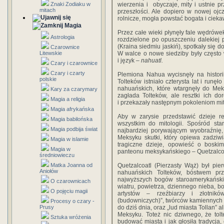
Znaki Zodiaku w
wierzenia i obyczaje, mity i ustnie 
mitach
przeszłości. Ale dopiero w nowej ojczy
rolnicze, mogła powstać bogata i ciekaw
Magia
Przez całe wieki płynęły fale wędrów
Astrologia
rozdzielone po opuszczeniu dalekiej
(Kraina siedmiu jaskiń), spotkały się 
Czarownice
Litewskie
W walce o nowe siedziby były często 
i język
– nahuatl.
Czary i czarownice
Czary i czarty
Plemiona Nahua wycisnęły na historii
polskie
Tolteków istniało czterysta lat i run
nahuańskich, które wtargnęły do Mek
Kary za czarymary
zagłada Tolteków, ale resztki ich d
Magia a religia
i przekazały następnym pokoleniom mit
Magia afrykańska
Aby w zarysie przedstawić dzieje re
Magia babilońska
wszystkim do mitologii. Spośród st
Magia podbija świat
najbardziej porywającym wyobraźnię
Meksyku skutki, który opiewa zadziw
Magia w islamie
tragiczne dzieje, opowieść o boski
Magia w
panteonu meksykańskiego – Quetzalco
średniowieczu
Matka Joanna od
Quetzalcoatl (Pierzasty Wąż) był pi
Aniołów
nahuańskich Tolteków, bóstwem prz
najwyższych bogów staroamerykańskic
O czarownicach
wiatru, powietrza, dziennego nieba, b
O pojęciu magii
artystów – rzeźbiarzy i złotnikó
(budowniczych)”, twórców kamiennych m
Procesy o czary -
Prusy
do dziś dnia, oraz „lud miasta Tollan” a
Meksyku. Toteż nic dziwnego, że tolt
Sztuka wróżenia
budować miasta i jak głosiła tradycja