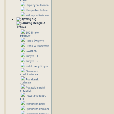
kobiet
Papieżyca Joanna
Pasqualina Lehner
Wdowy w Kościele
Religie a
sztuka
100 filmów
biblijnych
Film o świętym
Fresk w Staszowie
Gwiazda
Judyta - 1
Judyta - 2
Katakumby Rzymu
Ornament
średniowiecza
Pocałunek
Judasza
Początki sztuki
chrześci.
Powstanie teatru
FR
Symbolika barw
Symbolika kamieni