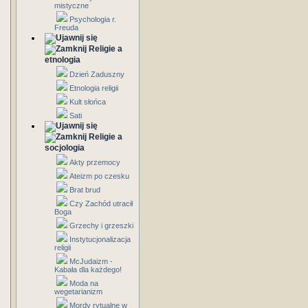
mistyczne
Psychologia r.
Freuda
Religie a
etnologia
Dzień Zaduszny
Etnologia religii
Kult słońca
Sati
Religie a
socjologia
Akty przemocy
Ateizm po czesku
Brat brud
Czy Zachód utracił
Boga
Grzechy i grzeszki
Instytucjonalizacja
religii
McJudaizm -
Kabała dla każdego!
Moda na
wegetarianizm
Mordy rytualne w