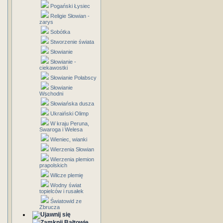
Pogański Łysiec
Religie Słowian -
zarys
Sobótka
Stworzenie świata
Słowianie
Słowianie -
ciekawostki
Słowianie Połabscy
Słowianie
Wschodni
Słowiańska dusza
Ukraiński Olimp
W kraju Peruna,
Swaroga i Welesa
Wieniec, wianki
Wierzenia Słowian
Wierzenia plemion
prapolskich
Wilcze plemię
Wodny świat
topielców i rusałek
Światowid ze
Zbrucza
Bałtowie