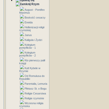
Rzym
August - Pontifex
Maximus
Boskość cesarzy
Eneida
Hellenizacji religii
rzymskiej
Janus
Kaligula i Żydzi
Kolegium
pontyfików - 1
Kolegium
pontyfików - 2
Kto pierwszy palił
księgi
Kult Kybele w
Rzymie
Od Romulusa do
Republiki
Parentalia, Lemuria
Pliniusz St. o Bogu
Religie Cesarstwa
Religie rzymskie
Wczesna religia
rzymska