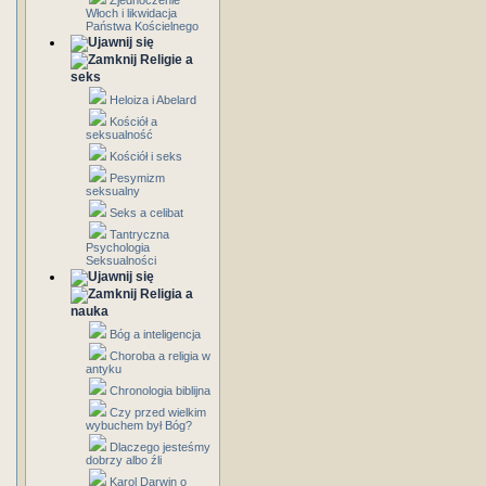
Zjednoczenie
Włoch i likwidacja
Państwa Kościelnego
Religie a
seks
Heloiza i Abelard
Kościół a
seksualność
Kościół i seks
Pesymizm
seksualny
Seks a celibat
Tantryczna
Psychologia
Seksualności
Religia a
nauka
Bóg a inteligencja
Choroba a religia w
antyku
Chronologia biblijna
Czy przed wielkim
wybuchem był Bóg?
Dlaczego jesteśmy
dobrzy albo źli
Karol Darwin o