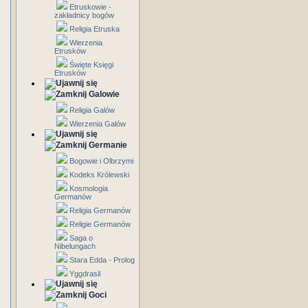
Etruskowie -
zakładnicy bogów
Religia Etruska
Wierzenia
Etrusków
Święte Księgi
Etrusków
Galowie
Religia Galów
Wierzenia Galów
Germanie
Bogowie i Olbrzymi
Kodeks Królewski
Kosmologia
Germanów
Religia Germanów
Religie Germanów
Saga o
Nibelungach
Stara Edda - Prolog
Yggdrasil
Goci