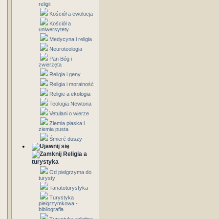
religii
Kościół a ewolucja
Kościół a
uniwersytety
Medycyna i religia
Neuroteologia
Pan Bóg i
zwierzęta
Religia i geny
Religia i moralność
Religie a ekologia
Teologia Newtona
Vetulani o wierze
Ziemia płaska i
ziemia pusta
Śmierć duszy
Religia a
turystyka
Od pielgrzyma do
turysty
Tanatoturystyka
Turystyka
pielgrzymkowa -
bibliografia