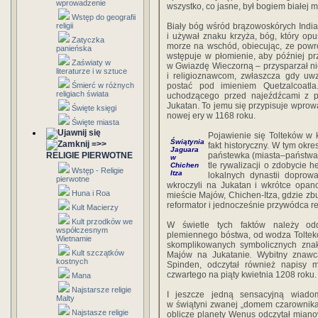
wprowadzenie
wszystko, co jasne, był bogiem białej m
Wstęp do geografii
religii
Biały bóg wśród brązowoskórych Indian
i używał znaku krzyża, bóg, który o
Zatyczka
morze na wschód, obiecując, ze powr
panieńska
wstępuje w płomienie, aby później pr
Zaświaty w
w Gwiazdę Wieczorną – przysparzał ni
literaturze i w sztuce
i religioznawcom, zwłaszcza gdy uwz
Śmierć w różnych
postać pod imieniem Quetzalcoatla
religiach świata
uchodzącego przed najeźdźcami z 
Jukatan. To jemu się przypisuje wpro
Święte księgi
nowej ery w 1168 roku.
Święte miasta
Pojawienie się Tolteków w 
Świątynia
=>>
fakt historyczny. W tym okre
Jaguara
RELIGIE PIERWOTNE
państewka (miasta–państwa)
w
tle rywalizacji o zdobycie
Chichen
Wstęp - Religie
Itza
lokalnych dynastii doprow
pierwotne
wkroczyli na Jukatan i wkrótce opan
Huna i Roa
mieście Majów, Chichen-Itza, gdzie zbu
reformator i jednocześnie przywódca re
Kult Macierzy
Kult przodków we
W świetle tych faktów należy oddz
współczesnym
plemiennego bóstwa, od wodza Toltekó
Wietnamie
skomplikowanych symbolicznych znak
Kult szczątków
Majów na Jukatanie
.
Wybitny znawc
kostnych
Spinden, odczytał również napisy 
czwartego na piąty kwietnia 1208 roku.
Mana
Najstarsze religie
I jeszcze jedną sensacyjną wiado
Malty
w świątyni zwanej „domem czarownika
Najstasze religie
oblicze planety Wenus odczytał mianowi