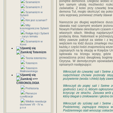
ponętne demonice. Uległość wobec ic
Szamanizm
tym samym utratą możliwości rozk
Szamanizm 2
zaświatów. Z kolei przy czwartej br
demona Tut, mogło skończyć się poko
Szamanizm w
celu wyprawy, ponieważ zmarły stawał s
Syberii
Kim jest szaman?
Nareszcie po długiej wędrówce dusza
Mity
stawała nad czarnymi wodami jeziora
kosmogoniczne Syberii
Nowym Państwie określanym czasem ró
własnych siłach. Według najstarszy
Religie Azji i Syberii
postacią ibisa. Natomiast w późniejsz
- zarys tematu
który zawsze patrzył za siebie i z 
Szamanizm w
wejściem na łódź dusza zmarłego mus
Korei
każdą z części łodzi znajomością wszel
zapisanych na tę okazję w Księdze Uma
Totemizm
lądowała na brzegu wyspy, gdzie 
prowadzona przez dwugłową boginię 
Teoria totemizmu
Ozyrysa. W demotycznym opowiadaniu
Totemizm
opisanych następująco:
Totemizm
Malinowskiego
Wkroczyli do czwartej sali i Setme 
natychmiast chciwie pożerały stoj
pożywienie (woda i chleb) były zawi
=>>
CHRONOLOGIA
Wkroczyli do piątej sali i Setme
Prehistoria
godności. Lecz ci, którym ogłoszono
krzycząc ze strachu. Zasuwa wrót p
Pierwsze
który błagał o zmiłowanie i głośno 
cywilizacje
Wielkie rewolucje
Wkroczyli do szóstej sali i Setm
duchowe VII - IV w.
Podziemnej, zajmujące miejsca w
p.n.e
Podziemnego stali wnosząc oskarże