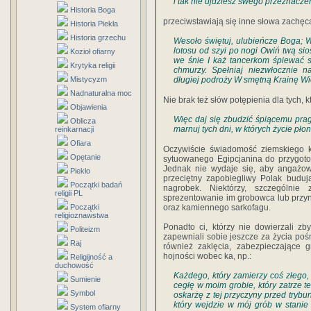
i tak nie ujdziesz swego przeznacze
Historia Boga
przeciwstawiają się inne słowa zachęc
Historia Piekła
Historia grzechu
Wesoło świętuj, ulubieńcze Boga; We
lotosu od szyi po nogi Owiń twą sio
Kozioł ofiarny
we śnie I każ tancerkom śpiewać sł
Krytyka religii
chmurzy. Spełniaj niezwłocznie na
Mistycyzm
długiej podroży W smętną Krainę Wi
Nadnaturalna moc
Nie brak też słów potępienia dla tych,
Objawienia
Więc daj się zbudzić śpiącemu pragn
Oblicza
marnuj tych dni, w których życie pło
reinkarnacji
Ofiara
Oczywiście świadomość ziemskiego k
Opętanie
sytuowanego Egipcjanina do przygoto
Jednak nie wydaje się, aby angażow
Piekło
przeciętny zapobiegliwy Polak buduj
Początki badań
nagrobek. Niektórzy, szczególnie
religii PL
sprezentowanie im grobowca lub przyn
Początki
oraz kamiennego sarkofagu.
religioznawstwa
Ponadto ci, którzy nie dowierzali z
Politeizm
zapewniali sobie jeszcze za życia poś
Raj
również zaklęcia, zabezpieczające 
hojności wobec ka, np.:
Religijność a
duchowość
Każdego, który zamierzy coś złego, 
Sumienie
cegłę w moim grobie, który zatrze t
Symbol
oskarżę z tej przyczyny przed try
który wejdzie w mój grób w stanie 
System ofiarny