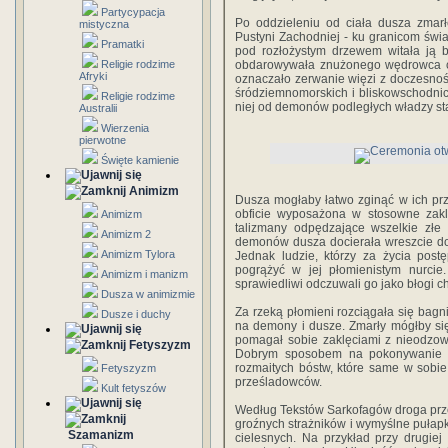
Partycypacja
Po oddzieleniu od ciała dusza zmarł
mistyczna
Pustyni Zachodniej - ku granicom świa
Pramatki
pod rozłożystym drzewem witała ją 
Religie rodzime
obdarowywała znużonego wędrowca chl
Afryki
oznaczało zerwanie więzi z doczesnoś
śródziemnomorskich i bliskowschodnich
Religie rodzime
niej od demonów podległych władzy s
Australii
Wierzenia
pierwotne
Święte kamienie
Animizm
Dusza mogłaby łatwo zginąć w ich prz
obficie wyposażona w stosowne zak
Animizm
talizmany odpędzające wszelkie złe 
Animizm 2
demonów dusza docierała wreszcie do 
Animizm Tylora
Jednak ludzie, którzy za życia post
pogrążyć w jej płomienistym nurcie
Animizm i manizm
sprawiedliwi odczuwali go jako błogi c
Dusza w animizmie
Za rzeką płomieni rozciągała się bagn
Dusze i duchy
na demony i dusze. Zmarły mógłby się 
pomagał sobie zaklęciami z nieodzow
Fetyszyzm
Dobrym sposobem na pokonywanie pi
rozmaitych bóstw, które same w sobie
Fetyszyzm
prześladowców.
Kult fetyszów
Według Tekstów Sarkofagów droga przez
groźnych strażników i wymyślne pułap
Szamanizm
cielesnych. Na przykład przy drugie