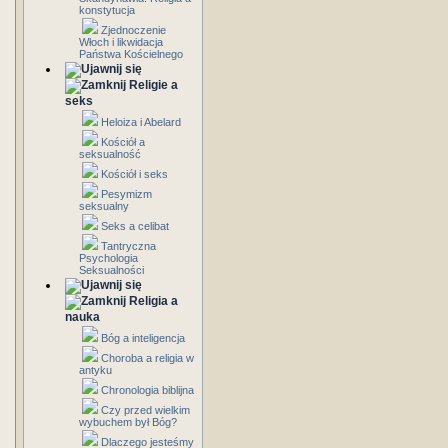
konstytucja
Zjednoczenie
Włoch i likwidacja
Państwa Kościelnego
Religie a
seks
Heloiza i Abelard
Kościół a
seksualność
Kościół i seks
Pesymizm
seksualny
Seks a celibat
Tantryczna
Psychologia
Seksualności
Religia a
nauka
Bóg a inteligencja
Choroba a religia w
antyku
Chronologia biblijna
Czy przed wielkim
wybuchem był Bóg?
Dlaczego jesteśmy