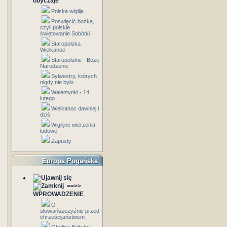
obyczaje
Polska wigilja
Poświęcić bożka,
czyli polskie
świętowanie Sobótki
Staropolska
Wielkanoc
Staropolskie - Boże
Narodzenie
Sylwestry, których
nigdy nie było
Walentynki - 14
lutego
Wielkanoc dawniej i
dziś
Wigilijne wierzenia
ludowe
Zapusty
Europa Pogańska
==>>
WPROWADZENIE
O
słowiańszczyźnie przed
chrześcijaństwem