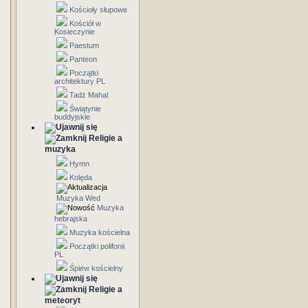
Kościoły słupowe
Kościół w
Kosieczynie
Paestum
Panteon
Początki
architektury PL
Tadż Mahal
Świątynie
buddyjskie
Religie a
muzyka
Hymn
Kolęda
Muzyka Wed
Muzyka
hebrajska
Muzyka kościelna
Początki polifonii
PL
Śpiew kościelny
Religie a
meteoryt