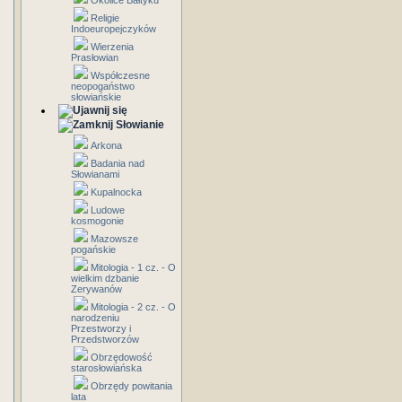
Okolice Bałtyku
Religie
Indoeuropejczyków
Wierzenia
Prasłowian
Współczesne
neopogaństwo
słowiańskie
Słowianie
Arkona
Badania nad
Słowianami
Kupalnocka
Ludowe
kosmogonie
Mazowsze
pogańskie
Mitologia - 1 cz. - O
wielkim dzbanie
Zerywanów
Mitologia - 2 cz. - O
narodzeniu
Przestworzy i
Przedstworzów
Obrzędowość
starosłowiańska
Obrzędy powitania
lata