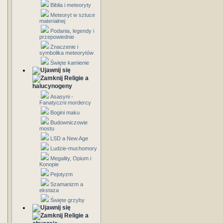
Biblia i meteoryty
Meteoryt w sztuce
materialnej
Podania, legendy i
przepowiednie
Znaczenie i
symbolika meteorytów
Święte kamienie
Religie a
halucynogeny
Asasyni -
Fanatyczni mordercy
Bogini maku
Budowniczowie
mostu
LSD a New Age
Ludzie-muchomory
Megality, Opium i
Konopie
Pejotyzm
Szamanizm a
ekstaza
Święte grzyby
Religie a