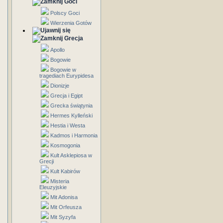
Goci
Polscy Goci
Wierzenia Gotów
Grecja
Apollo
Bogowie
Bogowie w
tragediach Eurypidesa
Dionizje
Grecja i Egipt
Grecka świątynia
Hermes Kylleński
Hestia i Westa
Kadmos i Harmonia
Kosmogonia
Kult Asklepiosa w
Grecji
Kult Kabirów
Misteria
Eleuzyjskie
Mit Adonisa
Mit Orfeusza
Mit Syzyfa