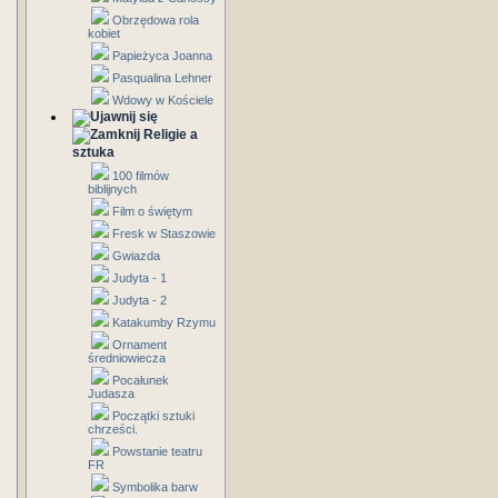
Obrzędowa rola
kobiet
Papieżyca Joanna
Pasqualina Lehner
Wdowy w Kościele
Religie a
sztuka
100 filmów
biblijnych
Film o świętym
Fresk w Staszowie
Gwiazda
Judyta - 1
Judyta - 2
Katakumby Rzymu
Ornament
średniowiecza
Pocałunek
Judasza
Początki sztuki
chrześci.
Powstanie teatru
FR
Symbolika barw