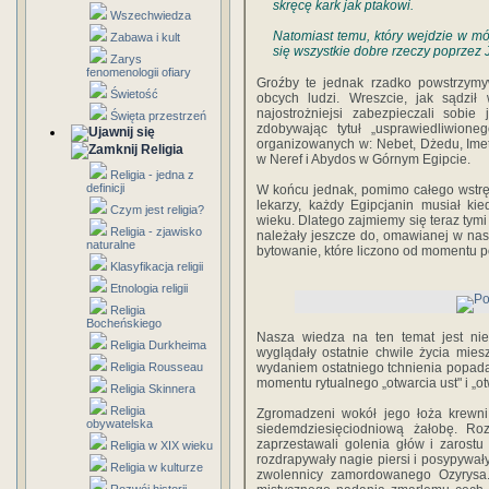
skręcę kark jak ptakowi.
Wszechwiedza
Natomiast temu, który wejdzie w mó
Zabawa i kult
się wszystkie dobre rzeczy poprzez J
Zarys
fenomenologii ofiary
Groźby te jednak rzadko powstrzymyw
Świetość
obcych ludzi. Wreszcie, jak sądził 
najostrożniejsi zabezpieczali sobi
Święta przestrzeń
zdobywając tytuł „usprawiedliwione
organizowanych w: Nebet, Dżedu, Imet
Religia
w Neref i Abydos w Górnym Egipcie.
Religia - jedna z
definicji
W końcu jednak, pomimo całego wstrętu
lekarzy, każdy Egipcjanin musiał ki
Czym jest religia?
wieku. Dlatego zajmiemy się teraz tymi
Religia - zjawisko
należały jeszcze do, omawianej w nas
naturalne
bytowanie, które liczono od momentu p
Klasyfikacja religii
Etnologia religii
Religia
Bocheńskiego
Nasza wiedza na ten temat jest nie
Religia Durkheima
wyglądały ostatnie chwile życia mie
Religia Rousseau
wydaniem ostatniego tchnienia popadał
momentu rytualnego „otwarcia ust" i „o
Religia Skinnera
Religia
Zgromadzeni wokół jego łoża krewni 
obywatelska
siedemdziesięciodniową żałobę. Ro
zaprzestawali golenia głów i zarostu
Religia w XIX wieku
rozdrapywały nagie piersi i posypywały
Religia w kulturze
zwolennicy zamordowanego Ozyrysa. B