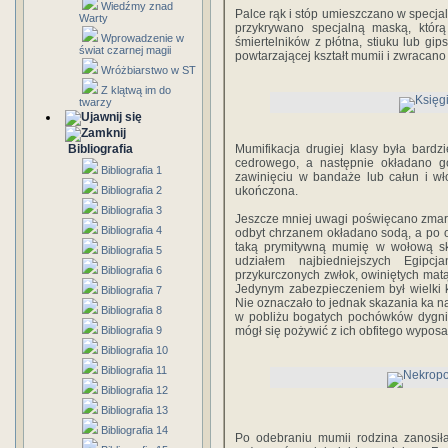
Wiedźmy znad
Palce rąk i stóp umieszczano w specjal
Warty
przykrywano specjalną maską, któr
Wprowadzenie w
śmiertelników z płótna, stiuku lub g
świat czarnej magii
powtarzającej kształt mumii i zwracano 
Wróżbiarstwo w ST
Z klątwą im do
twarzy
Bibliografia
Mumifikacja drugiej klasy była bard
cedrowego, a następnie okładano g
Bibliografia 1
zawinięciu w bandaże lub całun i wł
Bibliografia 2
ukończona.
Bibliografia 3
Jeszcze mniej uwagi poświęcano zmarły
Bibliografia 4
odbyt chrzanem okładano sodą, a po o
taką prymitywną mumię w wołową skór
Bibliografia 5
udziałem najbiedniejszych Egipcj
Bibliografia 6
przykurczonych zwłok, owiniętych mat
Jedynym zabezpieczeniem był wielki 
Bibliografia 7
Nie oznaczało to jednak skazania ka 
Bibliografia 8
w pobliżu bogatych pochówków dygnit
Bibliografia 9
mógł się pożywić z ich obfitego wyposa
Bibliografia 10
Bibliografia 11
Bibliografia 12
Bibliografia 13
Bibliografia 14
Po odebraniu mumii rodzina zanosił