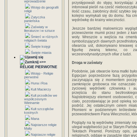
wprowadzenie
przystępowali do stypy, korzystając 
intonował pieśń na cześć nieboszczyk
Wstęp do geografii
religii
ilość czasu, żałobnicy dość szybko się
kolejno wymykali się do domu. Na cm
Zatyczka
wędrówkę do krainy wieczności.
panieńska
Zaświaty w
Jeszcze bardziej malowniczo wyglą
literaturze i w sztuce
przewożenie mumii przez jeden z kan
Śmierć w różnych
woły. Wreszcie u wejścia na cmenta
religiach świata
symbolizujących dawnych przedhistor
otwarcia ust, dokonywano krwawej o
Święte księgi
figurkę zwaną tekenu, co za
Święte miasta
wczesnodynastycznych ofiar z ludzi.
=>>
Droga w zaświaty
RELIGIE PIERWOTNE
Podobnie, jak otwarcie łona matki był
Wstęp - Religie
Egipcjan poprzedzone fazą przygoto
pierwotne
zaczynająca się z momentem poczę
Huna i Roa
zamknięcie grobowca nie oznaczało 
życiowej wędrówki człowieka i au
Kult Macierzy
przejścia do stanu beztroskieg
Kult przodków we
Najistotniejszy element osobowości, 
współczesnym
ciało, pozostawiając je pod opieką s
Wietnamie
podróż. Jej ostatecznym celem mia
Kult szczątków
Płomieni w podziemnym królestwie
kostnych
przewodnictwem Pana Wieczności, który
Mana
Poglądy na tę wędrówkę zmieniały się 
Najstarsze religie
ulegał wątpliwości już w Starym Państ
Malty
Tekstach Piramid. Poniższy opis, j
Najstasze religie
religijnych, oddaje w zasadzie stan 