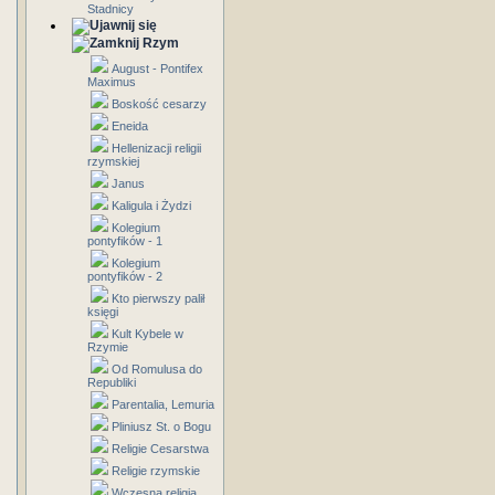
Stadnicy
Rzym
August - Pontifex
Maximus
Boskość cesarzy
Eneida
Hellenizacji religii
rzymskiej
Janus
Kaligula i Żydzi
Kolegium
pontyfików - 1
Kolegium
pontyfików - 2
Kto pierwszy palił
księgi
Kult Kybele w
Rzymie
Od Romulusa do
Republiki
Parentalia, Lemuria
Pliniusz St. o Bogu
Religie Cesarstwa
Religie rzymskie
Wczesna religia