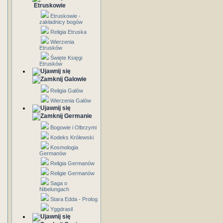
Etruskowie
Etruskowie -
zakładnicy bogów
Religia Etruska
Wierzenia
Etrusków
Święte Księgi
Etrusków
Galowie
Religia Galów
Wierzenia Galów
Germanie
Bogowie i Olbrzymi
Kodeks Królewski
Kosmologia
Germanów
Religia Germanów
Religie Germanów
Saga o
Nibelungach
Stara Edda - Prolog
Yggdrasil