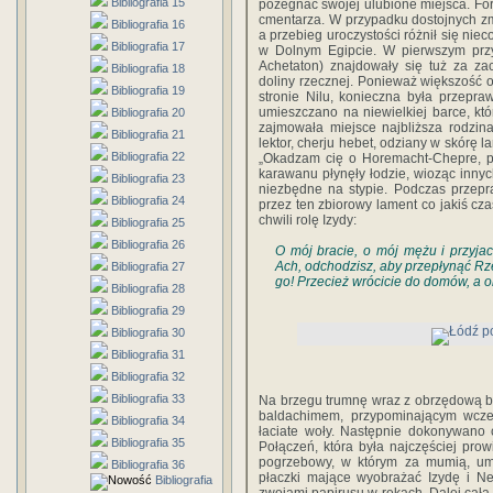
Bibliografia 15
pożegnać swojej ulubione miejsca. Fo
cmentarza. W przypadku dostojnych z
Bibliografia 16
a przebieg uroczystości różnił się nie
Bibliografia 17
w Dolnym Egipcie. W pierwszym przyp
Achetaton) znajdowały się tuż za z
Bibliografia 18
doliny rzecznej. Ponieważ większość o
Bibliografia 19
stronie Nilu, konieczna była przepr
umieszczano na niewielkiej barce, któ
Bibliografia 20
zajmowała miejsce najbliższa rodzin
Bibliografia 21
lektor, cherju hebet, odziany w skórę 
Bibliografia 22
„Okadzam cię o Horemacht-Chepre, p
karawanu płynęły łodzie, wioząc inny
Bibliografia 23
niezbędne na stypie. Podczas przepra
Bibliografia 24
przez ten zbiorowy lament co jakiś cza
chwili rolę Izydy:
Bibliografia 25
Bibliografia 26
O mój bracie, o mój mężu i przyjac
Ach, odchodzisz, aby przepłynąć Rze
Bibliografia 27
go! Przecież wrócicie do domów, a 
Bibliografia 28
Bibliografia 29
Bibliografia 30
Bibliografia 31
Bibliografia 32
Bibliografia 33
Na brzegu trumnę wraz z obrzędową b
baldachimem, przypominającym wczes
Bibliografia 34
łaciate woły. Następnie dokonywano c
Bibliografia 35
Połączeń, która była najczęściej pr
pogrzebowy, w którym za mumią, um
Bibliografia 36
płaczki mające wyobrażać Izydę i Nef
Bibliografia