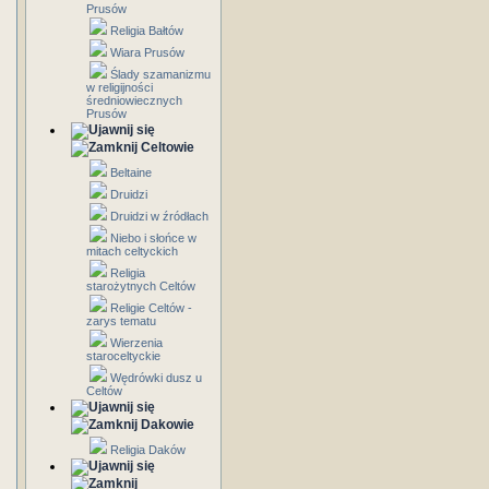
Prusów
Religia Bałtów
Wiara Prusów
Ślady szamanizmu
w religijności
średniowiecznych
Prusów
Celtowie
Beltaine
Druidzi
Druidzi w źródłach
Niebo i słońce w
mitach celtyckich
Religia
starożytnych Celtów
Religie Celtów -
zarys tematu
Wierzenia
staroceltyckie
Wędrówki dusz u
Celtów
Dakowie
Religia Daków