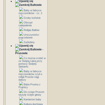
Bałtowie
Baby w fabryce
męczenników - cz. 2
Groby końskie
Obrzęd
ciałopalenia
Religia Bałtów
Uroczystości
pogrzebowe
Zaślubiny
Bałtowie -
Prusowie
Co można zrobić w
ze Świętą Lipką przy
pomocy Świętej
Siekierki
Baby w fabryce
męczenników czyli o
religii Prusów ciąg
dalszy
Baba Pruska z
Prątnicy
Do czego Prusom
służyły ścięte głowy
Kamienne baby
Kultura duchowa