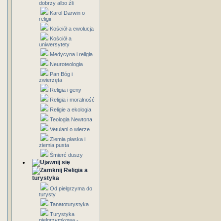
dobrzy albo źli
Karol Darwin o
religii
Kościół a ewolucja
Kościół a
uniwersytety
Medycyna i religia
Neuroteologia
Pan Bóg i
zwierzęta
Religia i geny
Religia i moralność
Religie a ekologia
Teologia Newtona
Vetulani o wierze
Ziemia płaska i
ziemia pusta
Śmierć duszy
Religia a
turystyka
Od pielgrzyma do
turysty
Tanatoturystyka
Turystyka
pielgrzymkowa -