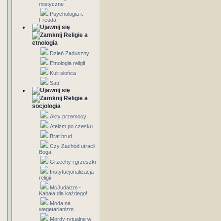
mistyczne
Psychologia r.
Freuda
Religie a
etnologia
Dzień Zaduszny
Etnologia religii
Kult słońca
Sati
Religie a
socjologia
Akty przemocy
Ateizm po czesku
Brat brud
Czy Zachód utracił
Boga
Grzechy i grzeszki
Instytucjonalizacja
religii
McJudaizm -
Kabała dla każdego!
Moda na
wegetarianizm
Mordy rytualne w