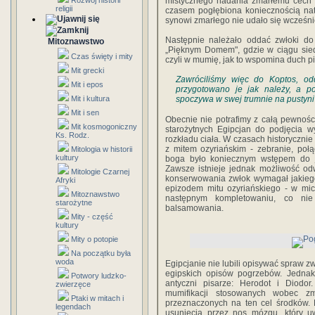
Rozwój historii
mistycznego nadania zmarłemu cech 
religii
czasem pogłębiona koniecznością na
synowi zmarłego nie udało się wcześnie
Następnie należało oddać zwłoki do 
Mitoznawstwo
„Pięknym Domem", gdzie w ciągu sied
Czas święty i mity
czyli w mumię, jak to wspomina duch
Mit grecki
Zawróciliśmy więc do Koptos, o
Mit i epos
przygotowano je jak należy, a p
Mit i kultura
spoczywa w swej trumnie na pustyni 
Mit i sen
Obecnie nie potrafimy z całą pewnośc
Mit kosmogoniczny
starożytnych Egipcjan do podjęcia w
Ks. Rodz.
rozkładu ciała. W czasach historyczni
z mitem ozyriańskim - zebranie, po
Mitologia w historii
kultury
boga było koniecznym wstępem do je
Zawsze istnieje jednak możliwość odwr
Mitologie Czarnej
konserwowania zwłok wymagał jakieg
Afryki
epizodem mitu ozyriańskiego - w mic
Mitoznawstwo
następnym kompletowaniu, co ni
starożytne
balsamowania.
Mity - część
kultury
Mity o potopie
Na początku była
woda
Egipcjanie nie lubili opisywać spraw z
egipskich opisów pogrzebów. Jednak
Potwory ludzko-
antyczni pisarze: Herodot i Diodor
zwierzęce
mumifikacji stosowanych wobec zm
Ptaki w mitach i
przeznaczonych na ten cel środków. 
legendach
usunięcia przez nos mózgu, który u