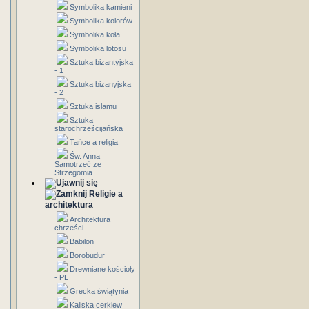
Symbolika kamieni
Symbolika kolorów
Symbolika koła
Symbolika lotosu
Sztuka bizantyjska
- 1
Sztuka bizanyjska
- 2
Sztuka islamu
Sztuka
starochrześcijańska
Tańce a religia
Św. Anna
Samotrzeć ze
Strzegomia
Religie a
architektura
Architektura
chrześci.
Babilon
Borobudur
Drewniane kościoły
- PL
Grecka świątynia
Kaliska cerkiew