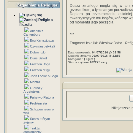
Zagadnienia Religijne
Dusza zmarłego mogła się w ten s
grzesznikom, a tym samym porzucić ws
Dopiero po przekroczeniu ostatni
towarzyszących mu bogów, kończąc w t
Religie a
od momentu jego poczęcia.
filozofia
Anselm z
Cantenbury
***
Bóg Kartezjusza
Fragment książki: Wiesław Bator -
Reli
Czym jest etyka?
Dobro i zlo
Data utworzenia:
04/07/2016 @ 02:58
Ostatnie zmiany:
06/07/2016 @ 22:53
Duns Szkot
Kategoria :
( Egipt )
Strona czytana
102275 razy
Filozofia Boga
Filozofia religii
John Locke o Bogu
Mantra
O duszy -
Arystoteles
Państwo Platona
Problem zła
Nikt jeszcze 
Schopenhauer o
woli
Sen w którym
żyjemy
Traktat
ateologiczny