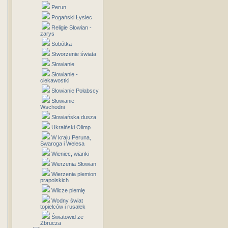
Perun
Pogański Łysiec
Religie Słowian -
zarys
Sobótka
Stworzenie świata
Słowianie
Słowianie -
ciekawostki
Słowianie Połabscy
Słowianie
Wschodni
Słowiańska dusza
Ukraiński Olimp
W kraju Peruna,
Swaroga i Welesa
Wieniec, wianki
Wierzenia Słowian
Wierzenia plemion
prapolskich
Wilcze plemię
Wodny świat
topielców i rusałek
Światowid ze
Zbrucza