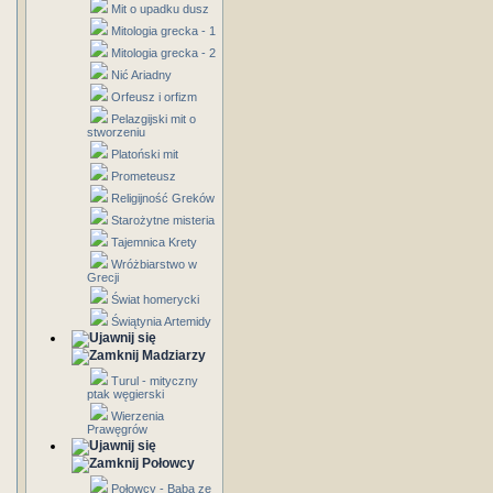
Mit o upadku dusz
Mitologia grecka - 1
Mitologia grecka - 2
Nić Ariadny
Orfeusz i orfizm
Pelazgijski mit o
stworzeniu
Platoński mit
Prometeusz
Religijność Greków
Starożytne misteria
Tajemnica Krety
Wróżbiarstwo w
Grecji
Świat homerycki
Świątynia Artemidy
Madziarzy
Turul - mityczny
ptak węgierski
Wierzenia
Prawęgrów
Połowcy
Połowcy - Baba ze