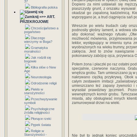
zwojami papirusu w rękach. Dalej cała 
37
Dopiero za nimi ustawiali się mężczy
Bibliografia polska
piaszczysty grunt, z orszaku wysuwał s
okadzał go zapaloną kadzielnicą. Kie
=>> ART.
wyprzęgano je, a trud ciągnięcia sań 
PRZEKROJOWE
Wreszcie po wielu trudach cały orsz
Chrześcijaństwo a
podnosiły głośny lament, a wdowa ob
pogaństwo
aby dokonać ważnego rytuału „Otwa
Dlaczego
możliwość mówienia, przyjmowania po
wierzymy w Boga?
lektor, występujący w imieniu syna z
wyobrażonych na wieku trumny, przywr
Gramatyka
zaklęcia. Jest to znów nawiązanie 
moralności
pokonawszy zabójcę ojca, przywraca O
Jak rodzili się
bogowie
Potem żona i płaczki po raz ostatni po
Kilka słów o New
specjalnie, czerwone naczynia. Grab
Age
wnętrza grobu. Tam umieszczano ją w
nakrywano ciężką przykrywą. Obok u
Neuroteologia
całym zestawem imitacji „zaświatowy
Odrodzenie religii
umieszczano też zapasy żywności i 
Piekło w
wyrastał prawdziwy jęczmień. Pozo
starożytności
wewnętrznych komór grobu. Tymczasem
miasta, aby obsługiwać innych klien
Przechwytywanie
zamurowywał drzwi na wieki.
symboli
Psychologiczne
źródła religijności
Płonące rzeki
Pępek świata
Religie w
Starożytności -
Nie był to jednak koniec uroczystoś