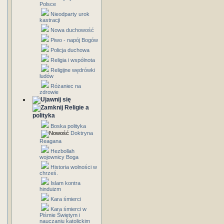
Polsce
Nieodparty urok
kastracji
Nowa duchowość
Piwo - napój Bogów
Policja duchowa
Religia i wspólnota
Religijne wędrówki
ludów
Różaniec na
zdrowie
Religie a
polityka
Boska polityka
Doktryna
Reagana
Hezbollah
wojownicy Boga
Historia wolności w
chrześ.
Islam kontra
hinduizm
Kara śmierci
Kara śmierci w
Piśmie Świętym i
nauczaniu katolickim