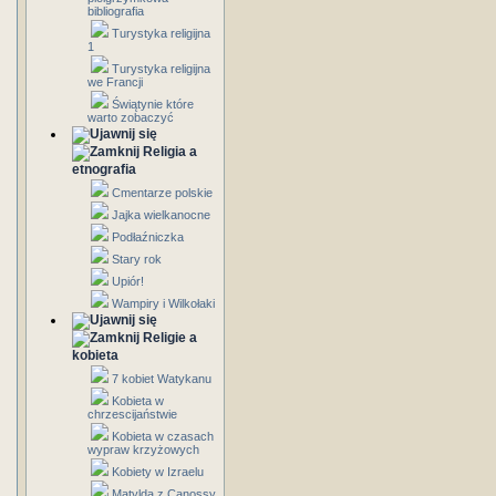
bibliografia
Turystyka religijna
1
Turystyka religijna
we Francji
Świątynie które
warto zobaczyć
Religia a
etnografia
Cmentarze polskie
Jajka wielkanocne
Podłaźniczka
Stary rok
Upiór!
Wampiry i Wilkołaki
Religie a
kobieta
7 kobiet Watykanu
Kobieta w
chrzescijaństwie
Kobieta w czasach
wypraw krzyżowych
Kobiety w Izraelu
Matylda z Canossy