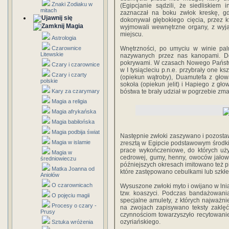
Znaki Zodiaku w
(Egipcjanie sądzili, że siedliskiem 
mitach
zaznaczał na boku zwłok kreskę, gdz
dokonywał głębokiego cięcia, przez 
Magia
wyjmowali wewnętrzne organy, z wyją
miejscu.
Astrologia
Czarownice
Wnętrzności, po umyciu w winie pa
Litewskie
nazywanych przez nas kanopami. D
pokrywami. W czasach Nowego Państwa
Czary i czarownice
w I tysiącleciu p.n.e. przybrały one k
Czary i czarty
(opiekun wątroby), Duamutefa z głow
polskie
sokoła (opiekun jelit) i Hapiego z gł
Kary za czarymary
bóstwa te brały udział w pogrzebie zma
Magia a religia
Magia afrykańska
Magia babilońska
Magia podbija świat
Następnie zwłoki zaszywano i pozostaw
Magia w islamie
zresztą w Egipcie podstawowym środk
prace wykończeniowe, do których uż
Magia w
cedrowej, gumy, henny, owoców jałowc
średniowieczu
późniejszych okresach imitowano też pi
Matka Joanna od
które zastępowano cebulkami lub szkł
Aniołów
O czarownicach
Wysuszone zwłoki myto i owijano w l
tzw. koaszyci. Podczas bandażowania
O pojęciu magii
specjalne amulety, z których najważni
Procesy o czary -
na zwojach zapisywano teksty zaklęć
Prusy
czynnościom towarzyszyło recytowani
ozyriańskiego.
Sztuka wróżenia