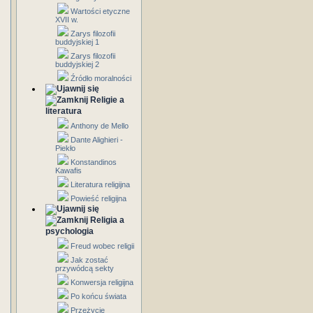
Wartości etyczne
XVII w.
Zarys filozofii
buddyjskiej 1
Zarys filozofii
buddyjskiej 2
Źródło moralności
Religie a
literatura
Anthony de Mello
Dante Alighieri -
Piekło
Konstandinos
Kawafis
Literatura religijna
Powieść religijna
Religia a
psychologia
Freud wobec religii
Jak zostać
przywódcą sekty
Konwersja religijna
Po końcu świata
Przeżycie