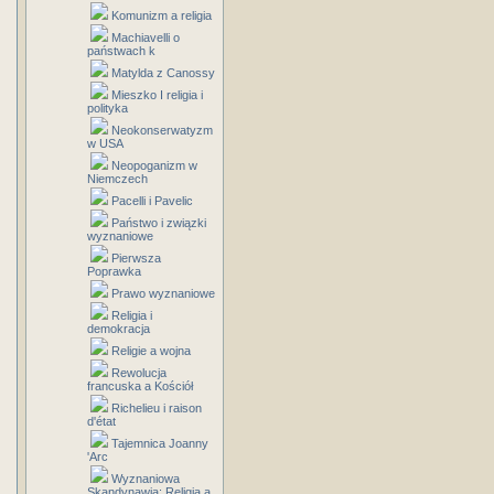
Komunizm a religia
Machiavelli o
państwach k
Matylda z Canossy
Mieszko I religia i
polityka
Neokonserwatyzm
w USA
Neopoganizm w
Niemczech
Pacelli i Pavelic
Państwo i związki
wyznaniowe
Pierwsza
Poprawka
Prawo wyznaniowe
Religia i
demokracja
Religie a wojna
Rewolucja
francuska a Kościół
Richelieu i raison
d'état
Tajemnica Joanny
'Arc
Wyznaniowa
Skandynawia: Religia a