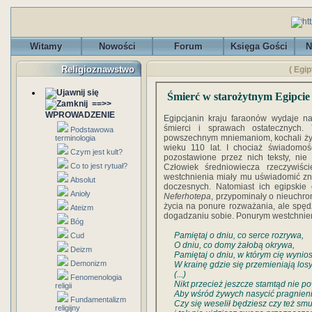
Witamy
Nowości
Forum
Księga Gości
N
Religioznawstwo
( Egip
Śmierć w starożytnym Egipcie
==>>
WPROWADZENIE
Egipcjanin kraju faraonów wydaje na
śmierci i sprawach ostatecznych.
Podstawowa
powszechnym mniemaniom, kochali życi
terminologia
wieku 110 lat. I chociaż świadomoś
Czym jest kult?
pozostawione przez nich teksty, n
Co to jest rytuał?
Człowiek średniowiecza rzeczywiśc
westchnienia miały mu uświadomić zn
Absolut
doczesnych. Natomiast ich egipskie
Anioły
Neferhotepa
, przypominały o nieuchro
życia na ponure rozważania, ale sp
Ateizm
dogadzaniu sobie. Ponurym westchnie
Bóg
Pamiętaj o dniu, co serce rozrywa,
Cud
O dniu, co domy żałobą okrywa,
Deizm
Pamiętaj o dniu, w którym cię wynio
Demonizm
W krainę gdzie się przemieniają losy
(...)
Fenomenologia
Nikt przecież jeszcze stamtąd nie po
religii
Aby wśród żywych nasycić pragnieni
Fundamentalizm
Czy się weselił będziesz czy też smu
religijny