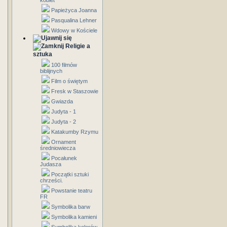
kobiet
Papieżyca Joanna
Pasqualina Lehner
Wdowy w Kościele
Religie a
sztuka
100 filmów
biblijnych
Film o świętym
Fresk w Staszowie
Gwiazda
Judyta - 1
Judyta - 2
Katakumby Rzymu
Ornament
średniowiecza
Pocałunek
Judasza
Początki sztuki
chrześci.
Powstanie teatru
FR
Symbolika barw
Symbolika kamieni