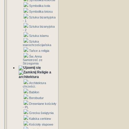
Symbolika kolorów
Symbolika koła
Symbolika lotosu
Sztuka bizantyjska
- 1
Sztuka bizanyjska
- 2
Sztuka islamu
Sztuka
starochrześcijańska
Tańce a religia
Św. Anna
Samotrzeć ze
Strzegomia
Religie a
architektura
Architektura
chrześci.
Babilon
Borobudur
Drewniane kościoły
- PL
Grecka świątynia
Kaliska cerkiew
Kościoły słupowe