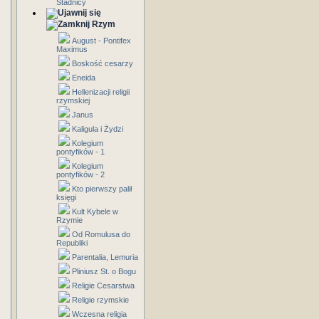
Stadnicy
Rzym
August - Pontifex
Maximus
Boskość cesarzy
Eneida
Hellenizacji religii
rzymskiej
Janus
Kaligula i Żydzi
Kolegium
pontyfików - 1
Kolegium
pontyfików - 2
Kto pierwszy palił
księgi
Kult Kybele w
Rzymie
Od Romulusa do
Republiki
Parentalia, Lemuria
Pliniusz St. o Bogu
Religie Cesarstwa
Religie rzymskie
Wczesna religia