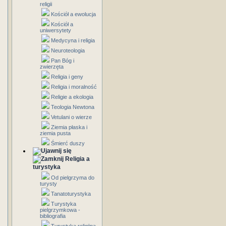
religii
Kościół a ewolucja
Kościół a
uniwersytety
Medycyna i religia
Neuroteologia
Pan Bóg i
zwierzęta
Religia i geny
Religia i moralność
Religie a ekologia
Teologia Newtona
Vetulani o wierze
Ziemia płaska i
ziemia pusta
Śmierć duszy
Religia a
turystyka
Od pielgrzyma do
turysty
Tanatoturystyka
Turystyka
pielgrzymkowa -
bibliografia