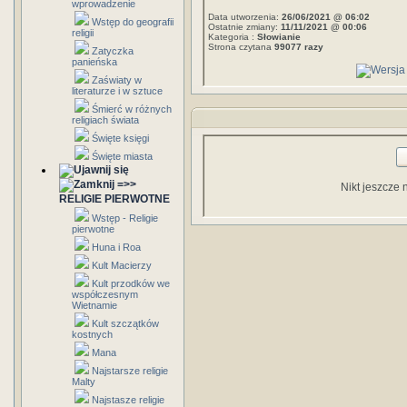
wprowadzenie
Data utworzenia:
26/06/2021 @ 06:02
Wstęp do geografii
Ostatnie zmiany:
11/11/2021 @ 00:06
religii
Kategoria :
Słowianie
Strona czytana
99077 razy
Zatyczka
panieńska
Zaświaty w
literaturze i w sztuce
Śmierć w różnych
religiach świata
Święte księgi
Święte miasta
=>>
Nikt jeszcze 
RELIGIE PIERWOTNE
Wstęp - Religie
pierwotne
Huna i Roa
Kult Macierzy
Kult przodków we
współczesnym
Wietnamie
Kult szczątków
kostnych
Mana
Najstarsze religie
Malty
Najstasze religie