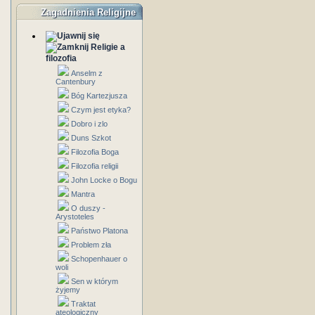
Zagadnienia Religijne
Religie a
filozofia
Anselm z
Cantenbury
Bóg Kartezjusza
Czym jest etyka?
Dobro i zlo
Duns Szkot
Filozofia Boga
Filozofia religii
John Locke o Bogu
Mantra
O duszy -
Arystoteles
Państwo Platona
Problem zła
Schopenhauer o
woli
Sen w którym
żyjemy
Traktat
ateologiczny