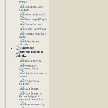
Polsce
Nieodparty urok
kastracji
Nowa duchowość
Piwo - napój Bogów
Policja duchowa
Religia i wspólnota
Religijne wędrówki
ludów
Różaniec na
zdrowie
Religie a
polityka
Boska polityka
Hezbollah
wojownicy Boga
Historia wolności w
chrześ.
Islam kontra
hinduizm
Kara śmierci
Kara śmierci w
Piśmie Świętym i
nauczaniu katolickim
Komunizm a religia