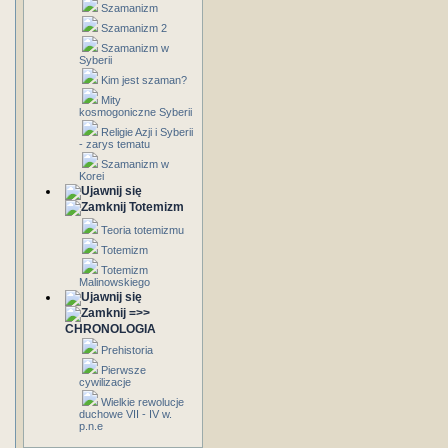
Szamanizm
Szamanizm 2
Szamanizm w
Syberii
Kim jest szaman?
Mity
kosmogoniczne Syberii
Religie Azji i Syberii
- zarys tematu
Szamanizm w
Korei
Totemizm
Teoria totemizmu
Totemizm
Totemizm
Malinowskiego
=>>
CHRONOLOGIA
Prehistoria
Pierwsze
cywilizacje
Wielkie rewolucje
duchowe VII - IV w.
p.n.e