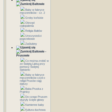
Bałtowie
Baby w fabryce
męczenników - cz. 2
Groby końskie
Obrzęd
ciałopalenia
Religia Bałtów
Uroczystości
pogrzebowe
Zaślubiny
Bałtowie -
Prusowie
Co można zrobić w
ze Świętą Lipką przy
pomocy Świętej
Siekierki
Baby w fabryce
męczenników czyli o
religii Prusów ciąg
dalszy
Baba Pruska z
Prątnicy
Do czego Prusom
służyły ścięte głowy
Kamienne baby
Kultura duchowa