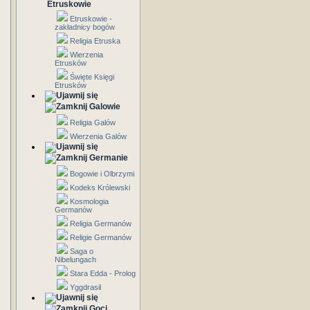
Etruskowie
Etruskowie -
zakładnicy bogów
Religia Etruska
Wierzenia
Etrusków
Święte Księgi
Etrusków
Galowie
Religia Galów
Wierzenia Galów
Germanie
Bogowie i Olbrzymi
Kodeks Królewski
Kosmologia
Germanów
Religia Germanów
Religie Germanów
Saga o
Nibelungach
Stara Edda - Prolog
Yggdrasil
Goci