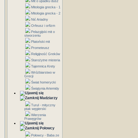
Mit o upadku dusz
Mitologia grecka - 1
Mitologia grecka - 2
Nić Ariadny
Orfeusz i orfizm
Pelazgijski mit o
stworzeniu
Platoński mit
Prometeusz
Religijność Greków
Starożytne misteria
Tajemnica Krety
Wróżbiarstwo w
Grecji
Świat homerycki
Świątynia Artemidy
Madziarzy
Turul - mityczny
ptak węgierski
Wierzenia
Prawęgrów
Połowcy
Połowcy - Baba ze