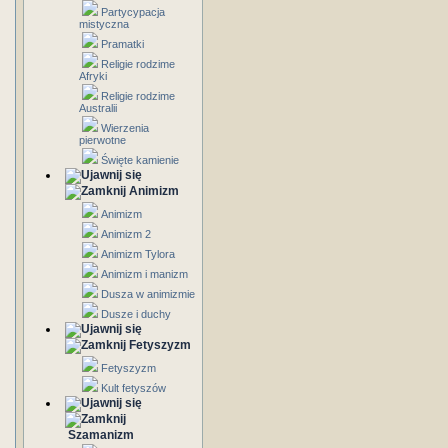
Partycypacja
mistyczna
Pramatki
Religie rodzime
Afryki
Religie rodzime
Australii
Wierzenia
pierwotne
Święte kamienie
Animizm
Animizm
Animizm 2
Animizm Tylora
Animizm i manizm
Dusza w animizmie
Dusze i duchy
Fetyszyzm
Fetyszyzm
Kult fetyszów
Szamanizm