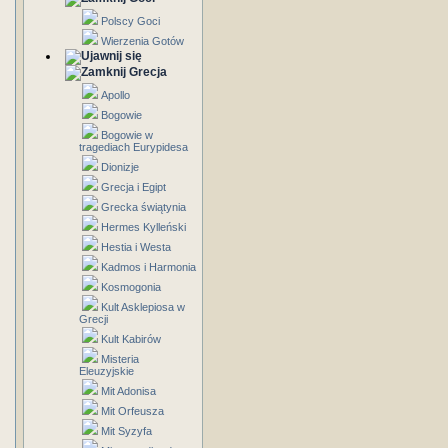
Polscy Goci
Wierzenia Gotów
Grecja
Apollo
Bogowie
Bogowie w
tragediach Eurypidesa
Dionizje
Grecja i Egipt
Grecka świątynia
Hermes Kylleński
Hestia i Westa
Kadmos i Harmonia
Kosmogonia
Kult Asklepiosa w
Grecji
Kult Kabirów
Misteria
Eleuzyjskie
Mit Adonisa
Mit Orfeusza
Mit Syzyfa