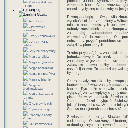
pierścień. Jedno z wyobrażeń ma przy p
Znaki Zodiaku w
wizerunek konia. Czterotwarzowa gło
mitach
charakterystyczną cechą zabytku jest 
Magia
Pewną analogią do Świętowita zbrucz
wysokości ok. l m, znaleziony w Witowie
Astrologia
miejsca pochodzenia tych obiektów 
Czarownice
autentyczność obiektu znalezionego w Z
Litewskie
za bardziej prawdopodobne, to nale
Czary i czarownice
witowski zaś do zachodniej. Oba poc
należałoby przyjąć podobieństwo ku
Czary i czarty
związków plemiennych.
polskie
Kary za czarymary
Trzeba przyznać, że w znaleziskach a
Magia a religia
jednotwarzowych. Do bardziej znamie
znaleziony w jeziorze Łubowo koło 
Magia afrykańska
zwłaszcza kultowe rzeźby kamienne
Magia babilońska
chrześcijaństwa. To znalezisko wska
była regułą.
Magia podbija świat
Magia w islamie
Charakterystyczne dla schyłkowego p
budowano już wówczas -jak poświadczaj 
Magia w
średniowieczu
kapłani. Być może stanowiło to efek
wyłączyć, że owe wpływy sięgały nawet
Matka Joanna od
pisze, że w wierzeniach Słowian m
Aniołów
Czerneboh. Jeżeli przyjąć, że Świętow
O czarownicach
jakiejś formy kultu św. Wita, to mieli
Sprawa musi jednak pozostać w sferze
O pojęciu magii
Procesy o czary -
Z wierzeniami i religią Słowian ści
Prusy
codziennego. Odtwarzamy jeż trudem, n
Sztuka wróżenia
archeologicznych, ale również przez 