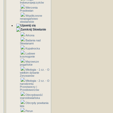
Indoeuropejczyków
Wierzenia
Prasłowian
Współczesne
neopogaństwo
słowiańskie
Słowianie
Arkona
Badania nad
Słowianami
Kupalnocka
Ludowe
kosmogonie
Mazowsze
pogańskie
Mitologia - 1 cz. - O
wielkim dzbanie
Zerywanów
Mitologia - 2 cz. - O
narodzeniu
Przestworzy i
Przedstworzów
Obrzędowość
starosłowiańska
Obrzędy powitania
lata
Perun