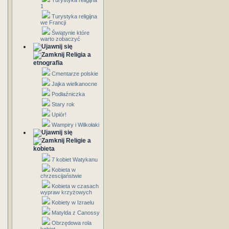
Turystyka religijna
1
Turystyka religijna
we Francji
Świątynie które
warto zobaczyć
Religia a
etnografia
Cmentarze polskie
Jajka wielkanocne
Podłaźniczka
Stary rok
Upiór!
Wampiry i Wilkołaki
Religie a
kobieta
7 kobiet Watykanu
Kobieta w
chrzescijaństwie
Kobieta w czasach
wypraw krzyżowych
Kobiety w Izraelu
Matylda z Canossy
Obrzędowa rola