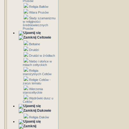
Prusów
Religia Bałtów
Wiara Prusów
Ślady szamanizmu
w religijności
średniowiecznych
Prusów
Celtowie
Beltaine
Druidzi
Druidzi w źródłach
Niebo i słońce w
mitach celtyckich
Religia
starożytnych Celtów
Religie Celtów -
zarys tematu
Wierzenia
staroceltyckie
Wędrówki dusz u
Celtów
Dakowie
Religia Daków