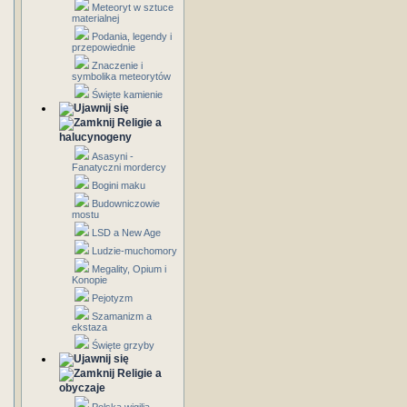
Meteoryt w sztuce
materialnej
Podania, legendy i
przepowiednie
Znaczenie i
symbolika meteorytów
Święte kamienie
Religie a
halucynogeny
Asasyni -
Fanatyczni mordercy
Bogini maku
Budowniczowie
mostu
LSD a New Age
Ludzie-muchomory
Megality, Opium i
Konopie
Pejotyzm
Szamanizm a
ekstaza
Święte grzyby
Religie a
obyczaje