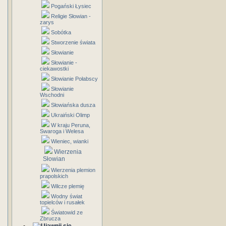
Pogański Łysiec
Religie Słowian -
zarys
Sobótka
Stworzenie świata
Słowianie
Słowianie -
ciekawostki
Słowianie Połabscy
Słowianie
Wschodni
Słowiańska dusza
Ukraiński Olimp
W kraju Peruna,
Swaroga i Welesa
Wieniec, wianki
Wierzenia
Słowian
Wierzenia plemion
prapolskich
Wilcze plemię
Wodny świat
topielców i rusałek
Światowid ze
Zbrucza