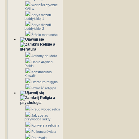
Wartości etyczne
XVII w.
Zarys filozofii
buddyjskiej 1
Zarys filozofii
buddyjskiej 2
Źródło moralności
Religie a
literatura
Anthony de Mello
Dante Alighieri -
Piekło
Konstandinos
Kawafis
Literatura religijna
Powieść religijna
Religia a
psychologia
Freud wobec religii
Jak zostać
przywódcą sekty
Konwersja religijna
Po końcu świata
Przeżycie