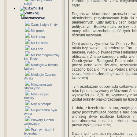
Rozwój historii
Herbord poświadcza, że w miejscach
religii
sądy.
Pogaństwo słowiańskie przeszło pewną
Mitoznawstwo
niemieckich, przystosowana była do 
plemiennych. Kulty nabrały cech loka
Czas święty i mity
politycznym. Bóstwa miały po trzy lub 
Mit grecki
mocy, albo wszechobecność tych bó
różnymi nazwami.
Mit i epos
Mit i kultura
Obaj autorzy żywotów św. Ottona z Ba
miało trzy twarze - jak stwierdza Ebo 
Mit i sen
piekłem. Według świadectwa Helmolda 
Mit kosmogoniczny
obliczach. Z tego samego źródła wiem
Ks. Rodz.
Obodrzyców - Radogast, Połabianie mi
Mitologia w historii
(może echo kultu św.Wita, rozwinię
kultury
czczono boga o imieniu Podaga (mo
słowiańskie o czterech głowach (zape
Mitologie Czarnej
twarzach).
Afryki
Mitoznawstwo
Tym przekazom odpowiada całkowicie 
starożytne
roku i przechowywany w Muzeum Archeo
Mity - część
wysokości ok. 2,70 m, wykonany z ka
kultury
Został pokryty płaskorzeźbami na trze
Mity o potopie
U dołu, z trzech stron słupa, znajdują
Na początku była
jakby podtrzymujące postacie nad oba
woda
widnieją dwie postacie kobiece i
Potwory ludzko-
czterofrontowa postać o czterech tw
zwierzęce
prawa wyżej, lewa niżej.
Ptaki w mitach i
legendach
Dwa z tych czterech wyobrażeń trzyma