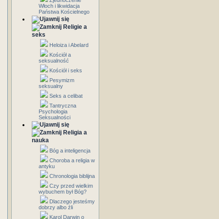
Zjednoczenie
Włoch i likwidacja
Państwa Kościelnego
Religie a
seks
Heloiza i Abelard
Kościół a
seksualność
Kościół i seks
Pesymizm
seksualny
Seks a celibat
Tantryczna
Psychologia
Seksualności
Religia a
nauka
Bóg a inteligencja
Choroba a religia w
antyku
Chronologia biblijna
Czy przed wielkim
wybuchem był Bóg?
Dlaczego jesteśmy
dobrzy albo źli
Karol Darwin o