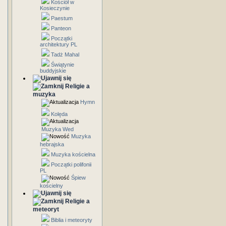
Kościół w
Kosieczynie
Paestum
Panteon
Początki
architektury PL
Tadż Mahal
Świątynie
buddyjskie
Religie a
muzyka
Hymn
Kolęda
Muzyka Wed
Muzyka
hebrajska
Muzyka kościelna
Początki polifonii
PL
Śpiew
kościelny
Religie a
meteoryt
Biblia i meteoryty