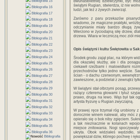
Bibliografia 15
dwunastoletniej dziewczynki, być mo
świątyni Rugian, stwierdza, iż nie woln
Bibliografia 16
ludzi, jak też z żywych zwierząt.
Bibliografia 17
Zarówno z paru przekazów pisanych
Bibliografia 18
wiadomo, że magiczne praktyki, wróżby 
Bibliografia 19
odczynianie miały bardzo długą żyw
Wierzono w życiodajną siłę drzew, dl
Bibliografia 20
drzewa. Wiara w leczniczą moc ziół mi
Bibliografia 21
Bibliografia 22
Opis świątyni i kultu Świętowita u S
Bibliografia 23
Bibliografia 24
Środek grodu zajął plac, na którym wid
dla okazałej służby, ale i dla posą
Bibliografia 25
ciekawił rzeźbami i malowidłami roz
Bibliografia 26
przechodniów tylko jedno wejście. Sa
ścian - o dachu czerwonym, wewnętrzny
Bibliografia 27
zawieszone, a podzielał z zewnątrz tyl
Bibliografia 28
Bibliografia 29
W świątyni stał olbrzymi posąg, przewy
rażący czterema głowami i tyluż szyja
Bibliografia 30
prawo, druga na lewo. Wąs był tak ogo
Bibliografia 31
artysta fryzurę u Rugian zwyczajną.
Bibliografia 32
W prawej ręce trzymał róg urobiony z
Bibliografia 33
dorocznie winem nalewał, aby móc z 
opierało się o bok niby zgięciem. Sukn
Bibliografia 34
a tak nieznacznie w kolanach wpojon
Bibliografia 35
miejsce znitowania. Nogi spoczywały
Bibliografia 36
ukryta. Obok widziałeś wędzidło, si
Bibliografia
powiększał dziw, którego pochwę i ręko