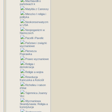
Machiavelli o
państwach k
Matylda z Canossy
Mieszko I religia i
polityka
Neokonserwatyzm
w USA
Neopoganizm w
Niemczech
Pacelli i Pavelic
Państwo i związki
wyznaniowe
Pierwsza
Poprawka
Prawo wyznaniowe
Religia i
demokracja
Religie a wojna
Rewolucja
francuska a Kościół
Richelieu i raison
d'état
Tajemnica Joanny
'Arc
Wyznaniowa
Skandynawia: Religia a
konstytucja