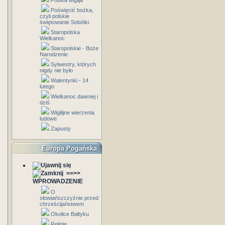
Polska wigilja
Poświęcić bożka,
czyli polskie
świętowanie Sobótki
Staropolska
Wielkanoc
Staropolskie - Boże
Narodzenie
Sylwestry, których
nigdy nie było
Walentynki - 14
lutego
Wielkanoc dawniej i
dziś
Wigilijne wierzenia
ludowe
Zapusty
Europa Pogańska
==>>
WPROWADZENIE
O
słowiańszczyźnie przed
chrześcijaństwem
Okolice Bałtyku
Religie