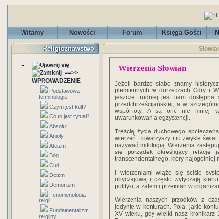
Witamy
Nowości
Forum
Księga Gości
N
Religioznawstwo
Słowian
Wierzenia Słowian
==>>
WPROWADZENIE
Jeżeli bardzo słabo znamy historyc
plemiennych w dorzeczach Odry i Wis
Podstawowa
terminologia
jeszcze trudniej jest nam dostępn
przedchrześcijańskiej, a w szczególn
Czym jest kult?
wspólnoty. A są one nie mniej wa
Co to jest rytuał?
uwarunkowania egzystencji.
Absolut
Treścią życia duchowego społeczeńs
Anioły
wierzeń. Towarzyszy mu zwykle świat 
nazywać mitologią. Wierzenia zastępuj
Ateizm
się porządek określający relację 
Bóg
transcendentalnego, który najogólniej 
Cud
I wierzeniami wiąże się ściśle syst
Deizm
obyczajową i często wytyczają kieru
Demonizm
polityki, a zatem i przemian w organizac
Fenomenologia
Wierzenia naszych przodków z cza
religii
jedynie w konturach. Pola, jakie kont
Fundamentalizm
XV wieku, gdy wielki nasz kronikarz 
religijny