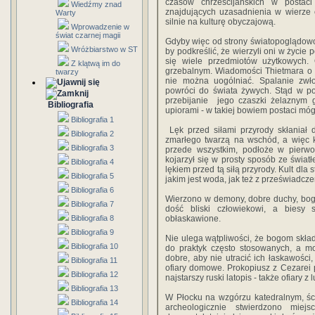
czasów chrześcijańskich w postaci
Wiedźmy znad
znajdujących uzasadnienia w wierze c
Warty
silnie na kulturę obyczajową.
Wprowadzenie w
świat czarnej magii
Gdyby więc od strony światopoglądowo
Wróżbiarstwo w ST
by podkreślić, że wierzyli oni w życie
się wiele przedmiotów użytkowych. O
Z klątwą im do
grzebalnym. Wiadomości Thietmara o z
twarzy
nie można uogólniać. Spalanie zwł
powróci do świata żywych. Stąd w p
przebijanie jego czaszki żelaznym 
Bibliografia
upiorami - w takiej bowiem postaci mó
Bibliografia 1
Lęk przed siłami przyrody skłaniał 
Bibliografia 2
zmarłego twarzą na wschód, a więc 
Bibliografia 3
przede wszystkim, podłoże w pierwot
kojarzył się w prosty sposób ze świat
Bibliografia 4
lękiem przed tą siłą przyrody. Kult dla
Bibliografia 5
jakim jest woda, jak też z przeświadcze
Bibliografia 6
Wierzono w demony, dobre duchy, bogin
Bibliografia 7
dość bliski człowiekowi, a biesy
Bibliografia 8
obłaskawione.
Bibliografia 9
Nie ulega wątpliwości, że bogom składa
Bibliografia 10
do praktyk często stosowanych, a 
dobre, aby nie utracić ich łaskawości,
Bibliografia 11
ofiary domowe. Prokopiusz z Cezarei p
Bibliografia 12
najstarszy ruski latopis - także ofiary 
Bibliografia 13
W Płocku na wzgórzu katedralnym, śc
Bibliografia 14
archeologicznie stwierdzono miej