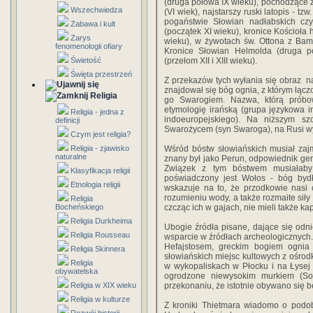
(druga połowa IX wieku), pochodzące z 
Wszechwiedza
(VI wiek), najstarszy ruski latopis - tz
pogaństwie Słowian nadłabskich cz
Zabawa i kult
(początek XI wieku), kronice Kościoł
Zarys
wieku), w żywotach św. Ottona z Bam
fenomenologii ofiary
Kronice Słowian Helmolda (druga p
Świetość
(przełom XII i XIII wieku).
Święta przestrzeń
Z przekazów tych wyłania się obraz na
znajdował się bóg ognia, z którym łąc
Religia
go Swarogiem. Nazwa, którą prób
etymologię irańską (grupa językowa 
Religia - jedna z
indoeuropejskiego). Na niższym s
definicji
Swarożycem (syn Swaroga), na Rusi w
Czym jest religia?
Religia - zjawisko
Wśród bóstw słowiańskich musiał za
naturalne
znany był jako Perun, odpowiednik ger
Związek z tym bóstwem musiałaby
Klasyfikacja religii
poświadczony jest Wołos - bóg bydł
Etnologia religii
wskazuje na to, że przodkowie nasi 
rozumieniu wody, a także rozmaite siły
Religia
Bocheńskiego
czcząc ich w gajach, nie mieli także ka
Religia Durkheima
Ubogie źródła pisane, dające się odn
Religia Rousseau
wsparcie w źródłach archeologicznych.
Hefajstosem, greckim bogiem ognia 
Religia Skinnera
słowiańskich miejsc kultowych z ośrod
Religia
w wykopaliskach w Płocku i na Łysej
obywatelska
ogrodzone niewysokim murkiem (So
Religia w XIX wieku
przekonaniu, że istotnie obywano się b
Religia w kulturze
Z kroniki Thietmara wiadomo o pod