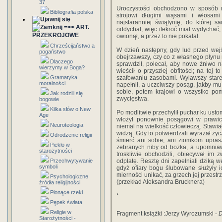
37
Uroczystości obchodzono w sposób 
Bibliografia polska
strojowi długimi wąsami i włosami 
najstaranniej świątynię, do której
=>> ART.
oddychał; więc ilekroć miał wydychać, 
PRZEKROJOWE
owionął, a przez to nie pokalał.
Chrześcijaństwo a
W dzień następny, gdy lud przed wejś
pogaństwo
obejrzawszy, czy co z własnego płynu n
Dlaczego
sprawdził, polecał, aby nowe żniwo n
wierzymy w Boga?
wieścił o przyszłej obfitości; na tej 
Gramatyka
szafowaniu zasobami. Wylawszy star
moralności
napełnił, a uczciwszy posąg, jakby mu 
sobie, potem krajowi o wszystko p
Jak rodzili się
zwycięstwa.
bogowie
Kilka słów o New
Po modlitwie przechylił puchar ku ust
Age
włożył ponownie posągowi w prawicę
Neuroteologia
niemal na wielkość człowieczą. Stawiał
widzą. Gdy to potwierdzali wyrażał życ
Odrodzenie religii
śmierć ani sobie, ani ziomkom uprasz
Piekło w
zebranych niby od bożka, a upomniaws
starożytności
troskliwie obchodzili, obiecywał im
Przechwytywanie
odpłatę. Resztę dni zapełniali dziką w
symboli
gdyż ofiary bogu ślubowane służyły 
mierności unikać, za grzech jej przestr
Psychologiczne
(przekład Aleksandra Brucknera)
źródła religijności
Płonące rzeki
*
Pępek świata
Religie w
Fragment książki :Jerzy Wyrozumski -
D
Starożytności -