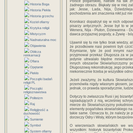
Polsce pogańskiej, natrafił na tak z
Historia Boga
żadnego obrazu. Błąkały się w niej za
jak: Jesse, Lada, Nija, Dziedzile
Historia Piekła
pochodzenia ani znaczenia nikt już nie
Historia grzechu
Kronikarz dopatrzył się w nich odpowi
Kozioł ofiarny
pisarzy antycznych. Jesse był to w 
Krytyka religii
Wenera, Nija - Pluton, Dziewanna - D
Mistycyzm
dawca przyjaznej pogody, a Żywię - bóg
Nadnaturalna moc
Ujawnił się tu nie tylko brak wiedzy, 
Objawienia
że przodkowie nasi powinni byli czci
Rzymianie, tyle że pod innymi na
Oblicza
przyjmował przekaz Długosza za w ja
reinkarnacji
jedynie utrwalało błędne mniemanie
Ofiara
innych obszarów Słowiańszczyzny poz
Opętanie
Długoszową rekonstrukcję, jego przeka
niekoniecznie trzeba je wszystkie odn
Piekło
Początki badań
Jeżeli zważymy, że kultura Słowiańs
religii PL
przemówiła nigdy własnym głosem, jasne
jednak, co prawda sporadycznie, ludzie
Początki
religioznawstwa
Dotyczy to zwłaszcza Rusi i jej bizant
Politeizm
sąsiadujących z nią, wcześniej schrys
Raj
mierze do Słowiańszczyzny południow
elementy pogaństwa słowiańskiego na 
Religijność a
takie same. Oznacza to, że należy je p
duchowość
dorzeczy Odry i Wisły, którym bezpośre
Sumienie
Symbol
O wierzeniach słowiańskich we ws
wszystkim: historyk bizantyński Prok
System ofiarny