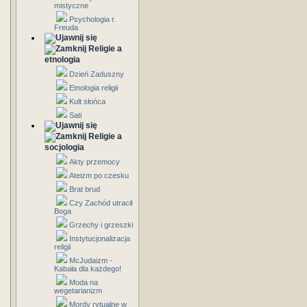
mistyczne
Psychologia r.
Freuda
Religie a
etnologia
Dzień Zaduszny
Etnologia religii
Kult słońca
Sati
Religie a
socjologia
Akty przemocy
Ateizm po czesku
Brat brud
Czy Zachód utracił
Boga
Grzechy i grzeszki
Instytucjonalizacja
religii
McJudaizm -
Kabała dla każdego!
Moda na
wegetarianizm
Mordy rytualne w