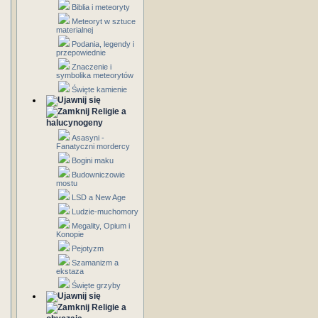
Biblia i meteoryty
Meteoryt w sztuce
materialnej
Podania, legendy i
przepowiednie
Znaczenie i
symbolika meteorytów
Święte kamienie
Religie a
halucynogeny
Asasyni -
Fanatyczni mordercy
Bogini maku
Budowniczowie
mostu
LSD a New Age
Ludzie-muchomory
Megality, Opium i
Konopie
Pejotyzm
Szamanizm a
ekstaza
Święte grzyby
Religie a