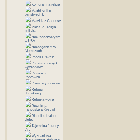
Komunizm a religia
Machiavelli o
państwach k
Matylda z Canossy
Mieszko I religia i
polityka
Neokonserwatyzm
w USA
Neopoganizm w
Niemczech
Pacelli i Pavelic
Państwo i związki
wyznaniowe
Pierwsza
Poprawka
Prawo wyznaniowe
Religia i
demokracja
Religie a wojna
Rewolucja
francuska a Kościół
Richelieu i raison
d'état
Tajemnica Joanny
'Arc
Wyznaniowa
Skandynawia: Religia a