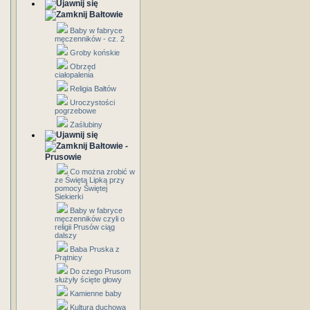
Bałtowie
Baby w fabryce
męczenników - cz. 2
Groby końskie
Obrzęd
ciałopalenia
Religia Bałtów
Uroczystości
pogrzebowe
Zaślubiny
Bałtowie -
Prusowie
Co można zrobić w
ze Świętą Lipką przy
pomocy Świętej
Siekierki
Baby w fabryce
męczenników czyli o
religii Prusów ciąg
dalszy
Baba Pruska z
Prątnicy
Do czego Prusom
służyły ścięte głowy
Kamienne baby
Kultura duchowa