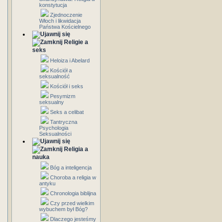
konstytucja
Zjednoczenie
Włoch i likwidacja
Państwa Kościelnego
Religie a
seks
Heloiza i Abelard
Kościół a
seksualność
Kościół i seks
Pesymizm
seksualny
Seks a celibat
Tantryczna
Psychologia
Seksualności
Religia a
nauka
Bóg a inteligencja
Choroba a religia w
antyku
Chronologia biblijna
Czy przed wielkim
wybuchem był Bóg?
Dlaczego jesteśmy