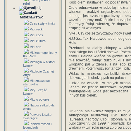
Rozwój historii
Kościołem, nastawieni do pogaństwa ni
religii
Orgie odprawiane w sobótkę można in
wierzeń - praktyki orgiastyczne pob
letniego jest czasem granicznym, szcz
Mitoznawstwo
wszelkie normy małżeńskie i porząde
Czas święty i mity
Teoretycy świąt twierdzą, że dopus
erupcję sił witalnych.
Mit grecki
NwP:
Czy coś ze zwyczajów nocy święto
Mit i epos
A.M-Sz.:
Tak. Na dowód tego mogę opow
Mit i kultura
Helu.
Mit i sen
Przebrani za diabły chłopcy w wiek
pobliskiego lasu i ścięli drzewa. Pote
Mit kosmogoniczny
szaty i zielone wieńce na głowie. K
Ks. Rodz.
miejscowość, robiąc dużo huku i dy
Mitologia w historii
wkopano pal w ziemię, a na jego s
kultury
drewnem. Potem wszyscy tańczyli, pili, ś
Mitologie Czarnej
Widać tu mnóstwo symboliki: drze
Afryki
dziewczętach siedzących na palach...
Mitoznawstwo
Ludzie na wsiach i w małych miasta
starożytne
Janem, bo jest to niezdrowe. Wywod
Mity - część
świętojańskiej woda jest bezpieczna, 
kultury
innych kusicielek.
Mity o potopie
Na początku była
woda
Dr Anna Malewska-Szałygin zajmuje s
Potwory ludzko-
Antropologii Kulturowej UW. Jest 
zwierzęce
laureatką nagrody Clio I stopnia w
publicznych”. Od 1999 r. prowadzi b
Ptaki w mitach i
wydana w tym roku praca zbiorowa pod 
legendach