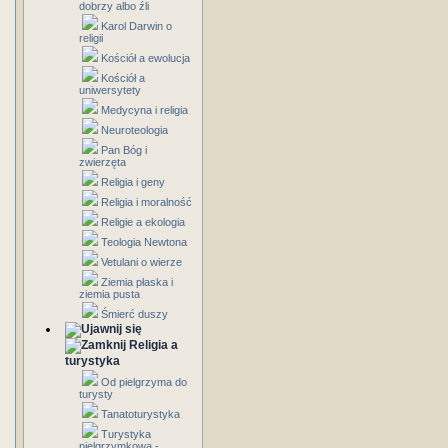
dobrzy albo źli
Karol Darwin o
religii
Kościół a ewolucja
Kościół a
uniwersytety
Medycyna i religia
Neuroteologia
Pan Bóg i
zwierzęta
Religia i geny
Religia i moralność
Religie a ekologia
Teologia Newtona
Vetulani o wierze
Ziemia płaska i
ziemia pusta
Śmierć duszy
Religia a
turystyka
Od pielgrzyma do
turysty
Tanatoturystyka
Turystyka
pielgrzymkowa -