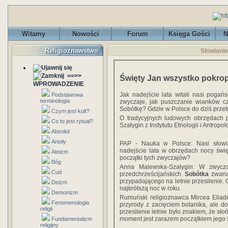
Witamy
Nowości
Forum
Księga Gości
N
Religioznawstwo
Słowianie
==>>
Święty Jan wszystko pokrop
WPROWADZENIE
Jak nadejście lata witali nasi poga
Podstawowa
terminologia
zwyczaje, jak puszczanie wianków cz
Sobótkę? Gdzie w Polsce do dziś przet
Czym jest kult?
O tradycyjnych ludowych obrzędach 
Co to jest rytuał?
Szałygin z Instytutu Etnologii i Antrop
Absolut
Anioły
PAP - Nauka w Polsce: Nasi słowia
nadejście lata w obrzędach nocy świę
Ateizm
początki tych zwyczajów?
Bóg
Anna Malewska-Szałygin: W zwycz
Cud
przedchrześcijańskich.
Sobótka
zwan
przypadającego na letnie przesileni
Deizm
najkrótszą noc w roku.
Demonizm
Rumuński religioznawca Mircea Eliad
Fenomenologia
przyrody z zacięciem botanika, ale do
religii
przesilenie letnie było znakiem, że sło
moment jest zarazem początkiem jego śm
Fundamentalizm
religijny