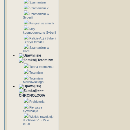
Szamanizm
Szamanizm 2
Szamanizm w
Syberii
Kim jest szaman?
Mity
kosmogoniczne Syberii
Religie Azji i Syberii
- zarys tematu
Szamanizm w
Korei
Totemizm
Teoria totemizmu
Totemizm
Totemizm
Malinowskiego
=>>
CHRONOLOGIA
Prehistoria
Pierwsze
cywilizacje
Wielkie rewolucje
duchowe VII - IV w.
p.n.e