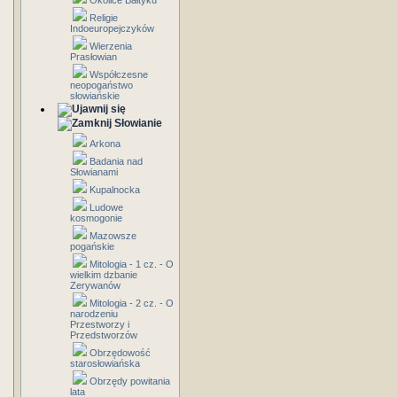
Okolice Bałtyku
Religie
Indoeuropejczyków
Wierzenia
Prasłowian
Współczesne
neopogaństwo
słowiańskie
Słowianie
Arkona
Badania nad
Słowianami
Kupalnocka
Ludowe
kosmogonie
Mazowsze
pogańskie
Mitologia - 1 cz. - O
wielkim dzbanie
Zerywanów
Mitologia - 2 cz. - O
narodzeniu
Przestworzy i
Przedstworzów
Obrzędowość
starosłowiańska
Obrzędy powitania
lata