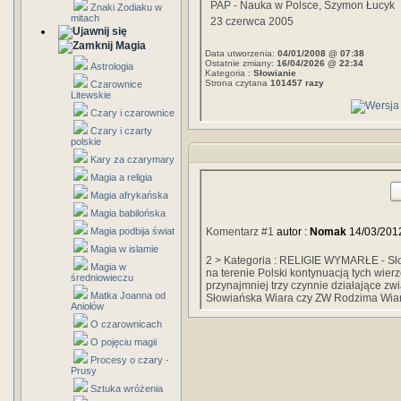
PAP - Nauka w Polsce, Szymon Łucyk
Znaki Zodiaku w
mitach
23 czerwca 2005
Magia
Data utworzenia:
04/01/2008 @ 07:38
Ostatnie zmiany:
16/04/2026 @ 22:34
Astrologia
Kategoria :
Słowianie
Strona czytana
101457 razy
Czarownice
Litewskie
Czary i czarownice
Czary i czarty
polskie
Kary za czarymary
Magia a religia
Magia afrykańska
Magia babilońska
Magia podbija świat
Komentarz #1
autor :
Nomak
14/03/201
Magia w islamie
2 > Kategoria : RELIGIE WYMARŁE - Słow
Magia w
na terenie Polski kontynuacją tych wie
średniowieczu
przynajmniej trzy czynnie działające zw
Matka Joanna od
Słowiańska Wiara czy ZW Rodzima Wiar
Aniołów
O czarownicach
O pojęciu magii
Procesy o czary -
Prusy
Sztuka wróżenia