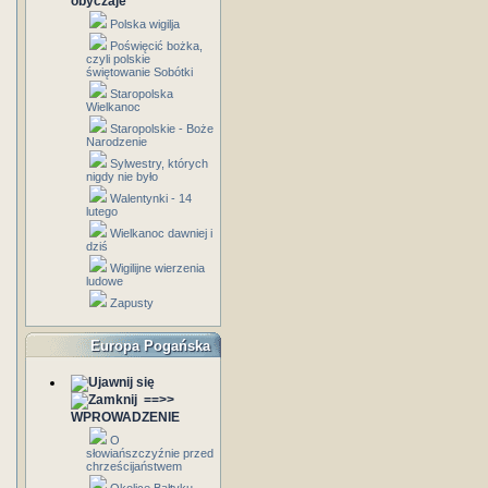
obyczaje
Polska wigilja
Poświęcić bożka,
czyli polskie
świętowanie Sobótki
Staropolska
Wielkanoc
Staropolskie - Boże
Narodzenie
Sylwestry, których
nigdy nie było
Walentynki - 14
lutego
Wielkanoc dawniej i
dziś
Wigilijne wierzenia
ludowe
Zapusty
Europa Pogańska
==>>
WPROWADZENIE
O
słowiańszczyźnie przed
chrześcijaństwem