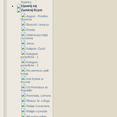
Stadnicy
Rzym
August - Pontifex
Maximus
Boskość cesarzy
Eneida
Hellenizacji religii
rzymskiej
Janus
Kaligula i Żydzi
Kolegium
pontyfików - 1
Kolegium
pontyfików - 2
Kto pierwszy palił
księgi
Kult Kybele w
Rzymie
Od Romulusa do
Republiki
Parentalia, Lemuria
Pliniusz St. o Bogu
Religie Cesarstwa
Religie rzymskie
Wczesna religia