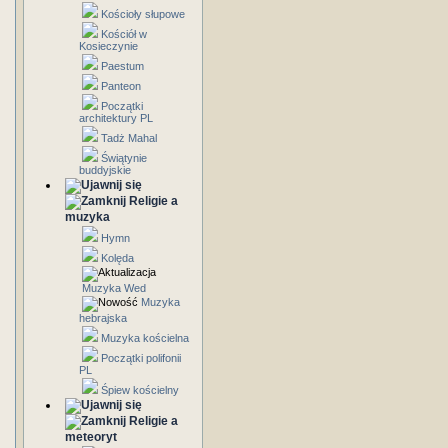
Kościoły słupowe
Kościół w
Kosieczynie
Paestum
Panteon
Początki
architektury PL
Tadż Mahal
Świątynie
buddyjskie
Religie a
muzyka
Hymn
Kolęda
Muzyka Wed
Muzyka
hebrajska
Muzyka kościelna
Początki polifonii
PL
Śpiew kościelny
Religie a
meteoryt