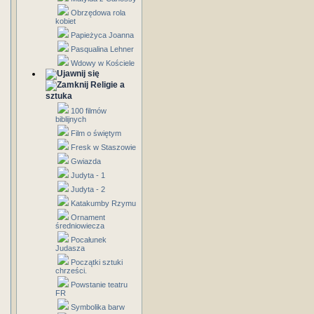
Obrzędowa rola
kobiet
Papieżyca Joanna
Pasqualina Lehner
Wdowy w Kościele
Religie a
sztuka
100 filmów
biblijnych
Film o świętym
Fresk w Staszowie
Gwiazda
Judyta - 1
Judyta - 2
Katakumby Rzymu
Ornament
średniowiecza
Pocałunek
Judasza
Początki sztuki
chrześci.
Powstanie teatru
FR
Symbolika barw