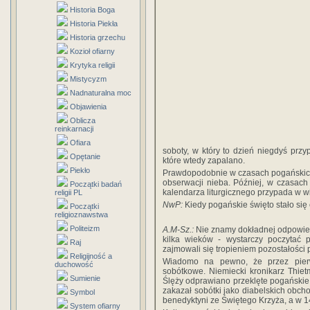
Historia Boga
Historia Piekła
Historia grzechu
Kozioł ofiarny
Krytyka religii
Mistycyzm
Nadnaturalna moc
Objawienia
Oblicza
reinkarnacji
Ofiara
soboty, w który to dzień niegdyś prz
Opętanie
które wtedy zapalano.
Piekło
Prawdopodobnie w czasach pogańskich
obserwacji nieba. Później, w czasach 
Początki badań
kalendarza liturgicznego przypada w wi
religii PL
NwP:
Kiedy pogańskie święto stało się
Początki
religioznawstwa
Politeizm
A.M-Sz.:
Nie znamy dokładnej odpowiedz
kilka wieków - wystarczy poczytać p
Raj
zajmowali się tropieniem pozostałości 
Religijność a
Wiadomo na pewno, że przez pierw
duchowość
sobótkowe. Niemiecki kronikarz Thie
Sumienie
Ślęży odprawiano przeklęte pogańskie 
zakazał sobótki jako diabelskich obc
Symbol
benedyktyni ze Świętego Krzyża, a w 14
System ofiarny