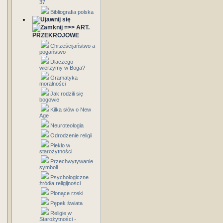
37
Bibliografia polska
=>> ART.
PRZEKROJOWE
Chrześcijaństwo a
pogaństwo
Dlaczego
wierzymy w Boga?
Gramatyka
moralności
Jak rodzili się
bogowie
Kilka słów o New
Age
Neuroteologia
Odrodzenie religii
Piekło w
starożytności
Przechwytywanie
symboli
Psychologiczne
źródła religijności
Płonące rzeki
Pępek świata
Religie w
Starożytności -