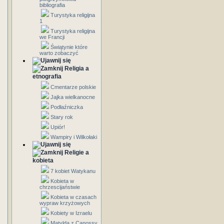
bibliografia
Turystyka religijna
1
Turystyka religijna
we Francji
Świątynie które
warto zobaczyć
Religia a
etnografia
Cmentarze polskie
Jajka wielkanocne
Podłaźniczka
Stary rok
Upiór!
Wampiry i Wilkołaki
Religie a
kobieta
7 kobiet Watykanu
Kobieta w
chrzescijaństwie
Kobieta w czasach
wypraw krzyżowych
Kobiety w Izraelu
Matylda z Canossy