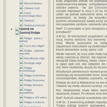
Kulty pogańskie jednak nie poddawał
Wszechwiedza
zastosował inną taktykę - schrystianizo
sobótce patrona - św. Jan Chrzcicie
Zabawa i kult
zaczęto odprawiać w nocy z 23 na 24
Zarys
udało się jednak wykorzenić wielu w
fenomenologii ofiary
powiedzieć, że święty Jan wszystko 
Świetość
pomimo chrystianizacji święta wciąż z
nim pogańskie symbole i elementy rytu
Święta przestrzeń
NwP:
Co pozostało w tych obrzędach 
przodkach?
Religia
A.M-Sz.:
W wierzeniach pogańskich zw
Religia - jedna z
nocą można wyróżnić trzy elementy:
definicji
zioła. Wianki puszczane na rze
Czym jest religia?
zapalonymi świeczkami są doskonały
trzech elementów: wody, ognia i ziół.
Religia - zjawisko
naturalne
Wedle wierzeń, tej nocy zioła miały na
wtedy należało je zbierać. Jak napisał 
Klasyfikacja religii
etnografii Oskar Kolberg, młode i stare 
Etnologia religii
w ogień pęki ziół, aby odpędzić złe
ziół, które nazbierały, służyły do leczeni
Religia
Bocheńskiego
W kulturach plemiennych moment przesi
wdzierają się pozaziemskie moce, budz
Religia Durkheima
chrześcijaństwo: diabłów, czarownic, 
Religia Rousseau
Dlatego do dziś w Małopolsce na wsi w 
Religia Skinnera
i kładzie się miotły złożone na krzyż, 
Religia
Noc świętojańska miała także wymia
obywatelska
okadzanie ziołami. Po okresie zimy-śmi
Religia w XIX wieku
NwP: Kościół oskarżał uczestników ob
A.M-Sz.:
Z pewnością praktyki orgiasty
Religia w kulturze
Trudno jednak znaleźć wiarygodne 