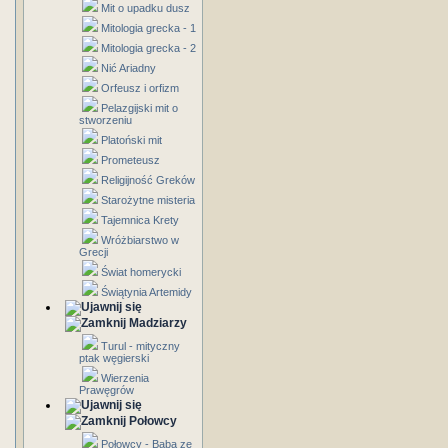
Mit o upadku dusz
Mitologia grecka - 1
Mitologia grecka - 2
Nić Ariadny
Orfeusz i orfizm
Pelazgijski mit o
stworzeniu
Platoński mit
Prometeusz
Religijność Greków
Starożytne misteria
Tajemnica Krety
Wróżbiarstwo w
Grecji
Świat homerycki
Świątynia Artemidy
Madziarzy
Turul - mityczny
ptak węgierski
Wierzenia
Prawęgrów
Połowcy
Połowcy - Baba ze