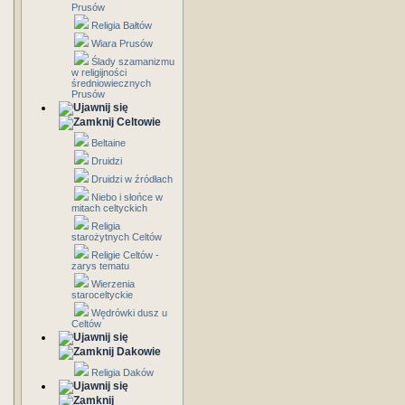
Prusów
Religia Bałtów
Wiara Prusów
Ślady szamanizmu
w religijności
średniowiecznych
Prusów
Celtowie
Beltaine
Druidzi
Druidzi w źródłach
Niebo i słońce w
mitach celtyckich
Religia
starożytnych Celtów
Religie Celtów -
zarys tematu
Wierzenia
staroceltyckie
Wędrówki dusz u
Celtów
Dakowie
Religia Daków