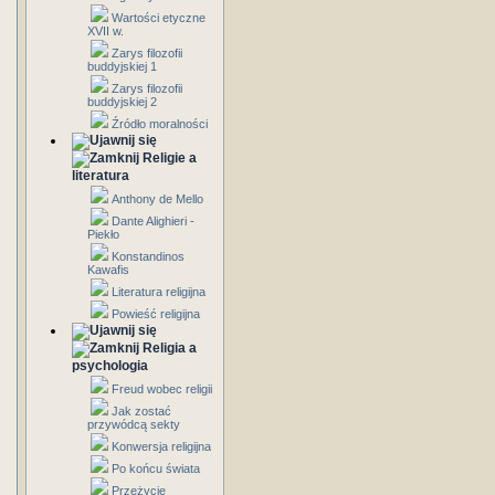
Wartości etyczne
XVII w.
Zarys filozofii
buddyjskiej 1
Zarys filozofii
buddyjskiej 2
Źródło moralności
Religie a
literatura
Anthony de Mello
Dante Alighieri -
Piekło
Konstandinos
Kawafis
Literatura religijna
Powieść religijna
Religia a
psychologia
Freud wobec religii
Jak zostać
przywódcą sekty
Konwersja religijna
Po końcu świata
Przeżycie