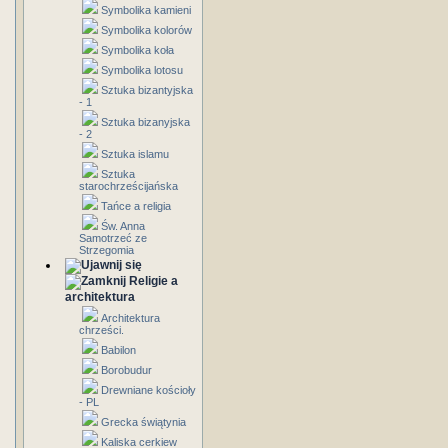
Symbolika kamieni
Symbolika kolorów
Symbolika koła
Symbolika lotosu
Sztuka bizantyjska
- 1
Sztuka bizanyjska
- 2
Sztuka islamu
Sztuka
starochrześcijańska
Tańce a religia
Św. Anna
Samotrzeć ze
Strzegomia
Religie a
architektura
Architektura
chrześci.
Babilon
Borobudur
Drewniane kościoły
- PL
Grecka świątynia
Kaliska cerkiew