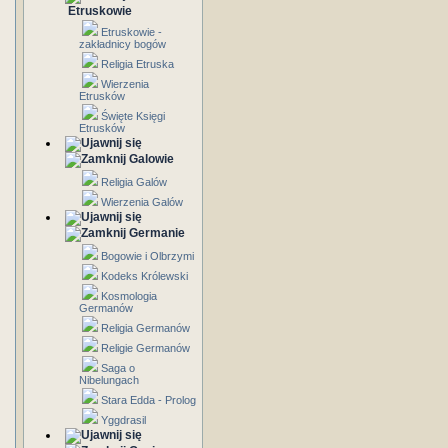
Etruskowie
Etruskowie -
zakładnicy bogów
Religia Etruska
Wierzenia
Etrusków
Święte Księgi
Etrusków
Galowie
Religia Galów
Wierzenia Galów
Germanie
Bogowie i Olbrzymi
Kodeks Królewski
Kosmologia
Germanów
Religia Germanów
Religie Germanów
Saga o
Nibelungach
Stara Edda - Prolog
Yggdrasil