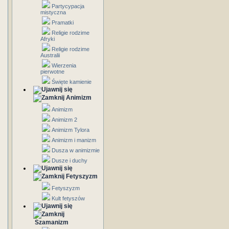
Partycypacja
mistyczna
Pramatki
Religie rodzime
Afryki
Religie rodzime
Australii
Wierzenia
pierwotne
Święte kamienie
Animizm
Animizm
Animizm 2
Animizm Tylora
Animizm i manizm
Dusza w animizmie
Dusze i duchy
Fetyszyzm
Fetyszyzm
Kult fetyszów
Szamanizm