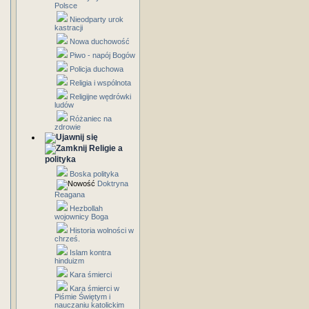
Polsce
Nieodparty urok
kastracji
Nowa duchowość
Piwo - napój Bogów
Policja duchowa
Religia i wspólnota
Religijne wędrówki
ludów
Różaniec na
zdrowie
Religie a
polityka
Boska polityka
Doktryna
Reagana
Hezbollah
wojownicy Boga
Historia wolności w
chrześ.
Islam kontra
hinduizm
Kara śmierci
Kara śmierci w
Piśmie Świętym i
nauczaniu katolickim