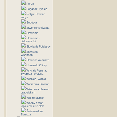
Perun
Pogański Łysiec
Religie Słowian -
zarys
Sobótka
Stworzenie świata
Słowianie
Słowianie -
ciekawostki
Słowianie Połabscy
Słowianie
Wschodni
Słowiańska dusza
Ukraiński Olimp
W kraju Peruna,
Swaroga i Welesa
Wieniec, wianki
Wierzenia Słowian
Wierzenia plemion
prapolskich
Wilcze plemię
Wodny świat
topielców i rusałek
Światowid ze
Zbrucza