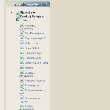
Zagadnienia Religijne
Religie a
filozofia
Anselm z
Cantenbury
Bóg Kartezjusza
Czym jest etyka?
Dobro i zlo
Duns Szkot
Filozofia Boga
Filozofia religii
John Locke o Bogu
Mantra
O duszy -
Arystoteles
Państwo Platona
Problem zła
Schopenhauer o
woli
Sen w którym
żyjemy
Traktat
ateologiczny