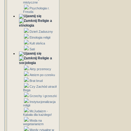
mistyczne
Psychologia r.
Freuda
Religie a
etnologia
Dzień Zaduszny
Etnologia religii
Kult słońca
Sati
Religie a
socjologia
Akty przemocy
Ateizm po czesku
Brat brud
Czy Zachód utracił
Boga
Grzechy i grzeszki
Instytucjonalizacja
religii
McJudaizm -
Kabała dla każdego!
Moda na
wegetarianizm
Mordy rytualne w