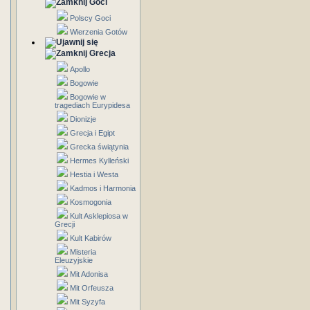
Goci
Polscy Goci
Wierzenia Gotów
Grecja
Apollo
Bogowie
Bogowie w
tragediach Eurypidesa
Dionizje
Grecja i Egipt
Grecka świątynia
Hermes Kylleński
Hestia i Westa
Kadmos i Harmonia
Kosmogonia
Kult Asklepiosa w
Grecji
Kult Kabirów
Misteria
Eleuzyjskie
Mit Adonisa
Mit Orfeusza
Mit Syzyfa