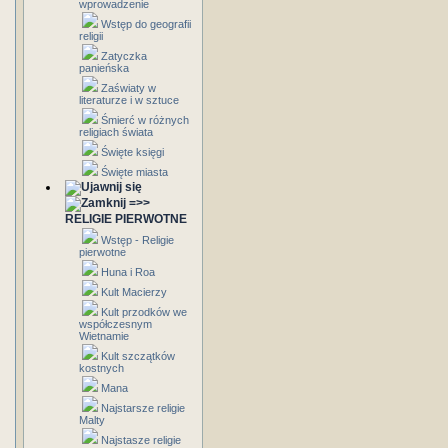
wprowadzenie
Wstęp do geografii
religii
Zatyczka
panieńska
Zaświaty w
literaturze i w sztuce
Śmierć w różnych
religiach świata
Święte księgi
Święte miasta
=>>
RELIGIE PIERWOTNE
Wstęp - Religie
pierwotne
Huna i Roa
Kult Macierzy
Kult przodków we
współczesnym
Wietnamie
Kult szczątków
kostnych
Mana
Najstarsze religie
Malty
Najstasze religie