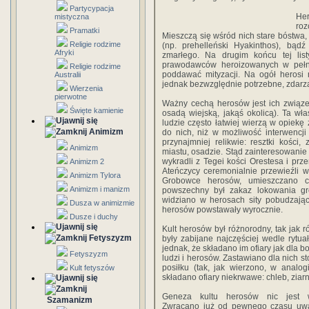
Partycypacja
He
mistyczna
roz
Pramatki
Mieszczą się wśród nich stare bóstwa, 
Religie rodzime
(np. prehelleński Hyakinthos), bą
Afryki
zmarłego. Na drugim końcu tej listy
prawodawców heroizowanych w pełnym 
Religie rodzime
poddawać mityzacji. Na ogół herosi mi
Australii
jednak bezwzględnie potrzebne, zdarzaj
Wierzenia
pierwotne
Ważny cechą herosów jest ich związek 
Święte kamienie
osadą wiejską, jakąś okolicą). Ta wła
ludzie często łatwiej wierzą w opiekę
Animizm
do nich, niż w możliwość interwencj
przynajmniej relikwie: resztki kości
Animizm
miastu, osadzie. Stąd zainteresowanie
wykradli z Tegei kości Orestesa i prze
Animizm 2
Ateńczycy ceremonialnie przewieźli w
Animizm Tylora
Grobowce herosów, umieszczano c
Animizm i manizm
powszechny był zakaz lokowania gr
widziano w herosach sity pobudzając
Dusza w animizmie
herosów powstawały wyrocznie.
Dusze i duchy
Kult herosów był różnorodny, tak jak 
Fetyszyzm
były zabijane najczęściej wedle rytu
jednak, że składano im ofiary jak dla 
Fetyszyzm
ludzi i herosów. Zastawiano dla nich s
posiłku (tak, jak wierzono, w analo
Kult fetyszów
składano ofiary niekrwawe: chleb, ziarn
Geneza kultu herosów nic jest w
Szamanizm
Zwracano już od pewnego czasu uwa