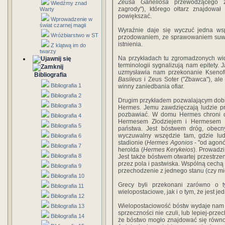
Zeusa Ganeliosa
przewodzącego z
Wiedźmy znad
zagrody"), którego ołtarz znajdowa
Warty
powiększać.
Wprowadzenie w
świat czarnej magii
Wyraźnie daje się wyczuć jedna ws
Wróżbiarstwo w ST
przodowaniem, ze sprawowaniem suwer
istnienia.
Z klątwą im do
twarzy
Na przykładach tu zgromadzonych wid
terminologii sygnalizują nam epitety.
uzmysławia nam przekonanie Ksenofo
Bibliografia
Basileus
i Zeus Soter ("Zbawca"), al
Bibliografia 1
winny zaniedbania ofiar.
Bibliografia 2
Drugim przykładem pozwalającym dobr
Bibliografia 3
Hermes. Jemu zawdzięczają ludzie pr
pozbawiać. W domu Hermes chroni dr
Bibliografia 4
Hermesem Złodziejem i Hermesem B
Bibliografia 5
państwa. Jest bóstwem dróg, obecn
wyczuwalny wszędzie tam, gdzie ludz
Bibliografia 6
stadionie (
Hermes Agonios
- "od agonó
Bibliografia 7
herolda (
Hermes Kerykeios
). Prowadz
Bibliografia 8
Jest także bóstwem otwartej przestrzen
przez pola i pastwiska. Wspólną cechą 
Bibliografia 9
przechodzenie z jednego stanu (czy mi
Bibliografia 10
Grecy byli przekonani zarówno o t
Bibliografia 11
wielopostaciowe, jak i o tym, że jest je
Bibliografia 12
Wielopostaciowość bóstw wydaje nam s
Bibliografia 13
sprzeczności nie czuli, lub lepiej-prz
Bibliografia 14
że bóstwo mogło znajdować się równo