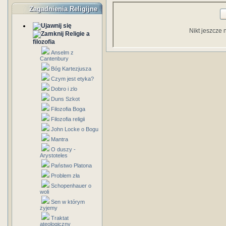
Zagadnienia Religijne
Nikt jeszcze 
Religie a
filozofia
Anselm z
Cantenbury
Bóg Kartezjusza
Czym jest etyka?
Dobro i zlo
Duns Szkot
Filozofia Boga
Filozofia religii
John Locke o Bogu
Mantra
O duszy -
Arystoteles
Państwo Platona
Problem zła
Schopenhauer o
woli
Sen w którym
żyjemy
Traktat
ateologiczny