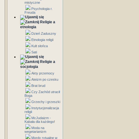
mistyczne
Psychologia r.
Freuda
Religie a
etnologia
Dzień Zaduszny
Etnologia religii
Kult słońca
Sati
Religie a
socjologia
Akty przemocy
Ateizm po czesku
Brat brud
Czy Zachód utracił
Boga
Grzechy i grzeszki
Instytucjonalizacja
religii
McJudaizm -
Kabała dla każdego!
Moda na
wegetarianizm
Mordy rytualne w