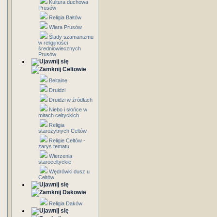
Kultura duchowa
Prusów
Religia Bałtów
Wiara Prusów
Ślady szamanizmu
w religijności
średniowiecznych
Prusów
Celtowie
Beltaine
Druidzi
Druidzi w źródłach
Niebo i słońce w
mitach celtyckich
Religia
starożytnych Celtów
Religie Celtów -
zarys tematu
Wierzenia
staroceltyckie
Wędrówki dusz u
Celtów
Dakowie
Religia Daków