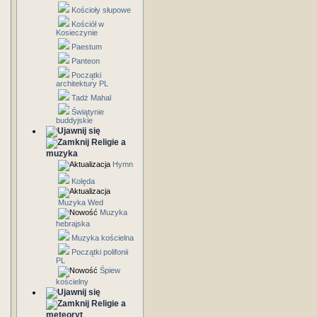
Kościoły słupowe
Kościół w
Kosieczynie
Paestum
Panteon
Początki
architektury PL
Tadż Mahal
Świątynie
buddyjskie
Religie a
muzyka
Hymn
Kolęda
Muzyka Wed
Muzyka
hebrajska
Muzyka kościelna
Początki polifonii
PL
Śpiew
kościelny
Religie a
meteoryt