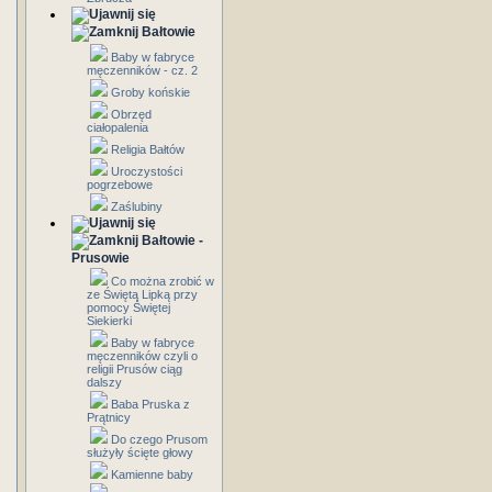
Bałtowie
Baby w fabryce
męczenników - cz. 2
Groby końskie
Obrzęd
ciałopalenia
Religia Bałtów
Uroczystości
pogrzebowe
Zaślubiny
Bałtowie -
Prusowie
Co można zrobić w
ze Świętą Lipką przy
pomocy Świętej
Siekierki
Baby w fabryce
męczenników czyli o
religii Prusów ciąg
dalszy
Baba Pruska z
Prątnicy
Do czego Prusom
służyły ścięte głowy
Kamienne baby