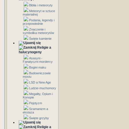
Biblia i meteoryty
Meteoryt w sztuce
materialnej
Podania, legendy i
przepowiednie
Znaczenie i
symbolika meteorytów
Święte kamienie
Religie a
halucynogeny
Asasyni -
Fanatyczni mordercy
Bogini maku
Budowniczowie
mostu
LSD a New Age
Ludzie-muchomory
Megality, Opium i
Konopie
Pejotyzm
Szamanizm a
ekstaza
Święte grzyby
Religie a