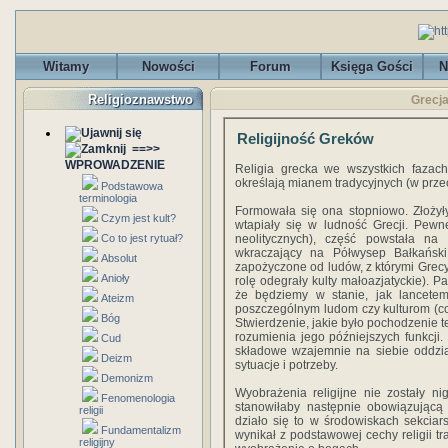
Witamy
Nowości
Forum
Księga Gości
N
Religioznawstwo
Grecja
Religijność Greków
==>>
WPROWADZENIE
Religia grecka we wszystkich fazach
określają mianem tradycyjnych (w prze
Podstawowa
terminologia
Formowała się ona stopniowo. Złożyły 
Czym jest kult?
wtapiały się w ludność Grecji. Pewn
Co to jest rytuał?
neolitycznych), część powstała na 
wkraczający na Półwysep Bałkański n
Absolut
zapożyczone od ludów, z którymi Grecy z
Anioły
rolę odegrały kulty małoazjatyckie). P
że będziemy w stanie, jak lancetem,
Ateizm
poszczególnym ludom czy kulturom (co n
Bóg
Stwierdzenie, jakie było pochodzenie t
rozumienia jego późniejszych funkcji.
Cud
składowe wzajemnie na siebie oddzia
Deizm
sytuacje i potrzeby.
Demonizm
Wyobrażenia religijne nie zostały ni
Fenomenologia
stanowiłaby następnie obowiązującą 
religii
działo się to w środowiskach sekciars
Fundamentalizm
wynikał z podstawowej cechy religii tr
religijny