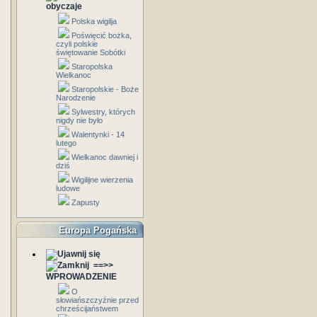
obyczaje
Polska wigilja
Poświęcić bożka,
czyli polskie
świętowanie Sobótki
Staropolska
Wielkanoc
Staropolskie - Boże
Narodzenie
Sylwestry, których
nigdy nie było
Walentynki - 14
lutego
Wielkanoc dawniej i
dziś
Wigilijne wierzenia
ludowe
Zapusty
Europa Pogańska
==>>
WPROWADZENIE
O
słowiańszczyźnie przed
chrześcijaństwem