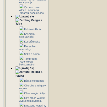
konstytucja
Zjednoczenie
Włoch i likwidacja
Państwa Kościelnego
Religie a
seks
Heloiza i Abelard
Kościół a
seksualność
Kościół i seks
Pesymizm
seksualny
Seks a celibat
Tantryczna
Psychologia
Seksualności
Religia a
nauka
Bóg a inteligencja
Choroba a religia w
antyku
Chronologia biblijna
Czy przed wielkim
wybuchem był Bóg?
Dlaczego jesteśmy