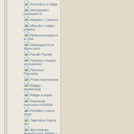
Komunizm a religia
Machiavelli o
państwach k
Matylda z Canossy
Mieszko I religia i
polityka
Neokonserwatyzm
w USA
Neopoganizm w
Niemczech
Pacelli i Pavelic
Państwo i związki
wyznaniowe
Pierwsza
Poprawka
Prawo wyznaniowe
Religia i
demokracja
Religie a wojna
Rewolucja
francuska a Kościół
Richelieu i raison
d'état
Tajemnica Joanny
'Arc
Wyznaniowa
Skandynawia: Religia a