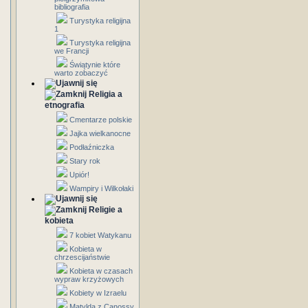
bibliografia
Turystyka religijna
1
Turystyka religijna
we Francji
Świątynie które
warto zobaczyć
Religia a
etnografia
Cmentarze polskie
Jajka wielkanocne
Podłaźniczka
Stary rok
Upiór!
Wampiry i Wilkołaki
Religie a
kobieta
7 kobiet Watykanu
Kobieta w
chrzescijaństwie
Kobieta w czasach
wypraw krzyżowych
Kobiety w Izraelu
Matylda z Canossy