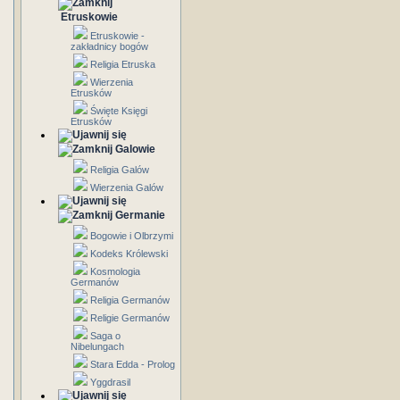
Etruskowie
Etruskowie -
zakładnicy bogów
Religia Etruska
Wierzenia
Etrusków
Święte Księgi
Etrusków
Galowie
Religia Galów
Wierzenia Galów
Germanie
Bogowie i Olbrzymi
Kodeks Królewski
Kosmologia
Germanów
Religia Germanów
Religie Germanów
Saga o
Nibelungach
Stara Edda - Prolog
Yggdrasil