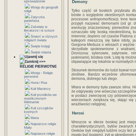
wprowadzenie
Demony
Wstęp do geografii
Tylko część sił boskich przybrała d
religii
bóstw o względnie określonych kontu
Zatyczka
procesowi antropomorfizacji. Inne twor
panieńska
przyjęli nazywać demonami (od gr.
d
Zaświaty w
ewolucję znaczeniową: pierwotnie znac
literaturze i w sztuce
oznaczało siłę boską nieokreśloną, 
imiennie; dopiero od czasów Platona za
Śmierć w różnych
religiach świata
kategorii mieszczą się takie istoty, 
Gorgona-Meduza o włosach z wężów i 
Święte księgi
skrzydlate spokrewnione z wiatrami
Święte miasta
Dionizosa: sylenowie, satyrowie, n
jaskiniami), bóstwa rzek. Listę tę możn
=>>
objawiające się lokalnie w rozmaitych 
RELIGIE PIERWOTNE
Stosunek demonów do ludzi bywał rozma
Wstęp - Religie
złośliwe. Bardzo wcześnie uformow
pierwotne
demona, dobrego lub złego.
Huna i Roa
Wiara w demony była zawsze silna. His
Kult Macierzy
że odgrywały one wówczas szczególnie
Kult przodków we
w postaci zwierzęcej czy półzwierzęce
współczesnym
wierzeniach zwiększa się, stając się
Wietnamie
wrażliwości religijnej.
Kult szczątków
kostnych
Herosi
Mana
Wreszcie w sferze boskiej jest miej
Najstarsze religie
charakterystycznych, bytów zwanych 
Malty
Greków byli niegdyś ludźmi oczy też p
Najstasze religie
mogło być bogiem), żyli w określonym m