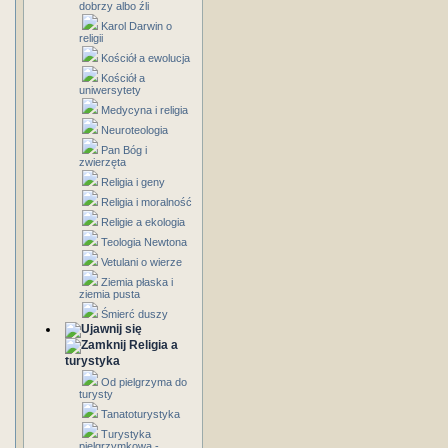
dobrzy albo źli
Karol Darwin o
religii
Kościół a ewolucja
Kościół a
uniwersytety
Medycyna i religia
Neuroteologia
Pan Bóg i
zwierzęta
Religia i geny
Religia i moralność
Religie a ekologia
Teologia Newtona
Vetulani o wierze
Ziemia płaska i
ziemia pusta
Śmierć duszy
Religia a
turystyka
Od pielgrzyma do
turysty
Tanatoturystyka
Turystyka
pielgrzymkowa -