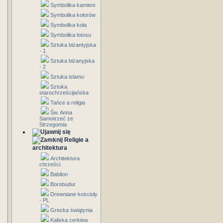
Symbolika kamieni
Symbolika kolorów
Symbolika koła
Symbolika lotosu
Sztuka bizantyjska
- 1
Sztuka bizanyjska
- 2
Sztuka islamu
Sztuka
starochrześcijańska
Tańce a religia
Św. Anna
Samotrzeć ze
Strzegomia
Religie a
architektura
Architektura
chrześci.
Babilon
Borobudur
Drewniane kościoły
- PL
Grecka świątynia
Kaliska cerkiew