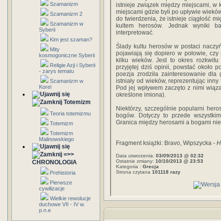
Szamanizm
istnieje związek między miejscami, w k
miejscami gdzie byli po upływie wieków
Szamanizm 2
do twierdzenia, że istnieje ciągłość 
Szamanizm w
kultem herosów. Jednak wyniki ba
Syberii
interpretować.
Kim jest szaman?
Ślady kultu herosów w postaci naczy
Mity
pojawiają się dopiero w połowie, czy r
kosmogoniczne Syberii
kilku wieków. Jest to okres rozkwitu 
Religie Azji i Syberii
przyjętej dziś opinii, powstać około p
- zarys tematu
poezja zrodziła zainteresowanie dla
istniały od wieków, reprezentując inny t
Szamanizm w
Korei
Pod jej wpływem zaczęto z nimi wiąza
określone imiona).
Totemizm
Niektórzy, szczególnie popularni heros
Teoria totemizmu
bogów. Dotyczy to przede wszystkim 
Granica między herosami a bogami nie
Totemizm
Totemizm
Malinowskiego
Fragment książki: Bravo, Wipszycka -
H
=>>
Data utworzenia:
03/09/2013 @ 02:32
Ostatnie zmiany:
10/10/2013 @ 23:53
CHRONOLOGIA
Kategoria :
Grecja
Strona czytana
101118 razy
Prehistoria
Pierwsze
cywilizacje
Wielkie rewolucje
duchowe VII - IV w.
p.n.e