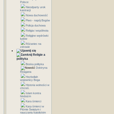
Polsce
Nieodparty urok
kastracji
Nowa duchowość
Piwo - napój Bogów
Policja duchowa
Religia i wspólnota
Religijne wędrówki
ludów
Różaniec na
zdrowie
Religie a
polityka
Boska polityka
Doktryna
Reagana
Hezbollah
wojownicy Boga
Historia wolności w
chrześ.
Islam kontra
hinduizm
Kara śmierci
Kara śmierci w
Piśmie Świętym i
nauczaniu katolickim