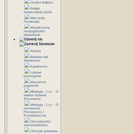
Okolice Bałtyku
Religie
Indoeuropejczyków
Wierzenia
Prasłowian
Współczesne
neopogaństwo
słowiańskie
Słowianie
Arkona
Badania nad
Słowianami
Kupalnocka
Ludowe
kosmogonie
Mazowsze
pogańskie
Mitologia - 1 cz. - O
wielkim dzbanie
Zerywanów
Mitologia - 2 cz. - O
narodzeniu
Przestworzy i
Przedstworzów
Obrzędowość
starosłowiańska
Obrzędy powitania