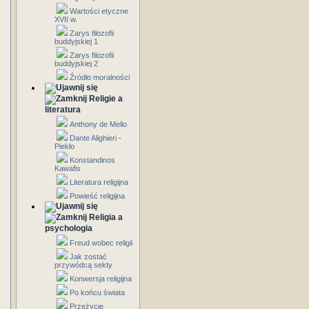
Wartości etyczne
XVII w.
Zarys filozofii
buddyjskiej 1
Zarys filozofii
buddyjskiej 2
Źródło moralności
Religie a
literatura
Anthony de Mello
Dante Alighieri -
Piekło
Konstandinos
Kawafis
Literatura religijna
Powieść religijna
Religia a
psychologia
Freud wobec religii
Jak zostać
przywódcą sekty
Konwersja religijna
Po końcu świata
Przeżycie