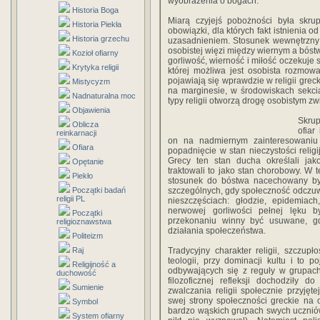
wyobrażenia o bogach.
Historia Boga
Miarą czyjejś pobożności była skrup
Historia Piekła
obowiązki, dla których fakt istnienia 
Historia grzechu
uzasadnieniem. Stosunek wewnętrzny n
osobistej więzi między wiernym a bóstwem
Kozioł ofiarny
gorliwość, wierność i miłość oczekuje 
Krytyka religii
której możliwa jest osobista rozmo
pojawiają się wprawdzie w religii grec
Mistycyzm
na marginesie, w środowiskach sekci
Nadnaturalna moc
typy religii otworzą drogę osobistym 
Objawienia
Skrup
Oblicza
ofiar
reinkarnacji
on na nadmiernym zainteresowaniu
Ofiara
popadnięcie w stan nieczystości religi
Grecy ten stan ducha określali jak
Opętanie
traktowali to jako stan chorobowy. W t
Piekło
stosunek do bóstwa nacechowany by
Początki badań
szczególnych, gdy społeczność odczu
religii PL
nieszczęściach: głodzie, epidemiach
nerwowej gorliwości pełnej lęku 
Początki
przekonaniu winny być usuwane, g
religioznawstwa
działania społeczeństwa.
Politeizm
Raj
Tradycyjny charakter religii, szczupł
teologii, przy dominacji kultu i to
Religijność a
odbywających się z reguły w grupach,
duchowość
filozoficznej refleksji dochodziły 
Sumienie
zwalczania religii społecznie przyję
swej strony społeczności greckie na o
Symbol
bardzo wąskich grupach swych uczniów
System ofiarny