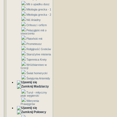
Mit o upadku dusz
Mitologia grecka - 1
Mitologia grecka - 2
Nić Ariadny
Orfeusz i orfizm
Pelazgijski mit o
stworzeniu
Platoński mit
Prometeusz
Religijność Greków
Starożytne misteria
Tajemnica Krety
Wróżbiarstwo w
Grecji
Świat homerycki
Świątynia Artemidy
Madziarzy
Turul - mityczny
ptak węgierski
Wierzenia
Prawęgrów
Połowcy