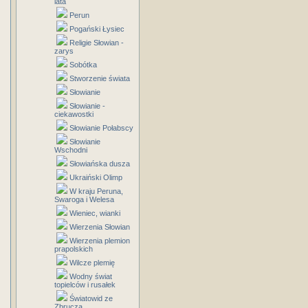
lata
Perun
Pogański Łysiec
Religie Słowian -
zarys
Sobótka
Stworzenie świata
Słowianie
Słowianie -
ciekawostki
Słowianie Połabscy
Słowianie
Wschodni
Słowiańska dusza
Ukraiński Olimp
W kraju Peruna,
Swaroga i Welesa
Wieniec, wianki
Wierzenia Słowian
Wierzenia plemion
prapolskich
Wilcze plemię
Wodny świat
topielców i rusałek
Światowid ze
Zbrucza