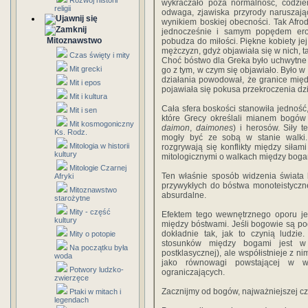
Rozwój historii
wykraczało poza normalność, codzien
religii
odwaga, zjawiska przyrody naruszają
wynikiem boskiej obecności. Tak Afr
jednocześnie i samym popędem erot
Mitoznawstwo
pobudza do miłości. Piękne kobiety j
mężczyzn, gdyż objawiała się w nich, ta
Czas święty i mity
Choć bóstwo dla Greka było uchwytne 
Mit grecki
go z tym, w czym się objawiało. Było w
działania powodował, że granice międ
Mit i epos
pojawiała się pokusa przekroczenia dzi
Mit i kultura
Cała sfera boskości stanowiła jedność,
Mit i sen
które Grecy określali mianem bogów 
Mit kosmogoniczny
daimon
,
daimones
) i herosów. Siły t
Ks. Rodz.
mogły być ze sobą w stanie walki.
Mitologia w historii
rozgrywają się konflikty między siłam
kultury
mitologicznymi o walkach między boga
Mitologie Czarnej
Ten właśnie sposób widzenia świata b
Afryki
przywykłych do bóstwa monoteistyczne
Mitoznawstwo
absurdalne.
starożytne
Mity - część
Efektem tego wewnętrznego oporu je
kultury
między bóstwami. Jeśli bogowie są pod
dokładnie tak, jak to czynią ludzi
Mity o potopie
stosunków między bogami jest w g
Na początku była
postklasycznej), ale współistnieje z
woda
jako równowagi powstającej w wy
Potwory ludzko-
ograniczających.
zwierzęce
Zacznijmy od bogów, najważniejszej cz
Ptaki w mitach i
legendach