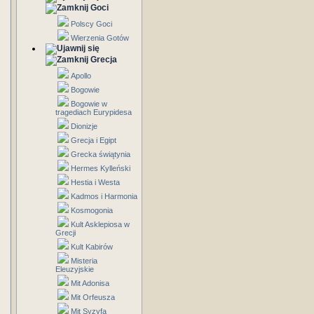
Goci
Polscy Goci
Wierzenia Gotów
Grecja
Apollo
Bogowie
Bogowie w
tragediach Eurypidesa
Dionizje
Grecja i Egipt
Grecka świątynia
Hermes Kylleński
Hestia i Westa
Kadmos i Harmonia
Kosmogonia
Kult Asklepiosa w
Grecji
Kult Kabirów
Misteria
Eleuzyjskie
Mit Adonisa
Mit Orfeusza
Mit Syzyfa