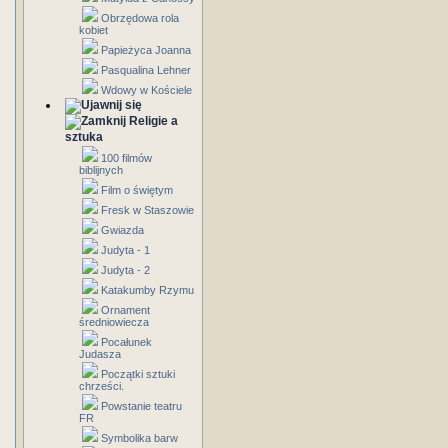
Obrzędowa rola
kobiet
Papieżyca Joanna
Pasqualina Lehner
Wdowy w Kościele
Religie a
sztuka
100 filmów
biblijnych
Film o świętym
Fresk w Staszowie
Gwiazda
Judyta - 1
Judyta - 2
Katakumby Rzymu
Ornament
średniowiecza
Pocałunek
Judasza
Początki sztuki
chrześci.
Powstanie teatru
FR
Symbolika barw