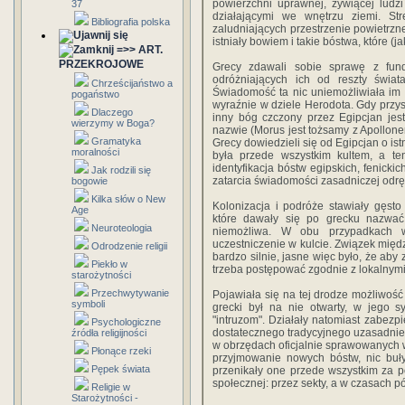
powierzchni uprawnej, żywiącej ludz
37
działającymi we wnętrzu ziemi. St
Bibliografia polska
zaludniających przestrzenie powietrzne
istniały bowiem i takie bóstwa, które 
=>> ART.
PRZEKROJOWE
Grecy zdawali sobie sprawę z funda
odróżniających ich od reszty świa
Chrześcijaństwo a
Świadomość ta nic uniemożliwiała im
pogaństwo
wyraźnie w dziele Herodota. Gdy przyst
Dlaczego
inny bóg czczony przez Egipcjan jes
wierzymy w Boga?
nazwie (Morus jest tożsamy z Apollonem
Gramatyka
Grecy dowiedzieli się od Egipcjan o is
moralności
była przede wszystkim kultem, a te
identyfikacja bóstw egipskich, fenicki
Jak rodzili się
zatarcia świadomości zasadniczej odrębn
bogowie
Kilka słów o New
Kolonizacja i podróże stawiały gęst
Age
które dawały się po grecku nazwać
Neuroteologia
niemożliwa. W obu przypadkach w
uczestniczenie w kulcie. Związek mię
Odrodzenie religii
bardzo silnie, jasne więc było, że aby
Piekło w
trzeba postępować zgodnie z lokalnymi
starożytności
Przechwytywanie
Pojawiała się na tej drodze możliwość
symboli
grecki był na nie otwarty, w jego s
"intruzom". Działały natomiast zabezp
Psychologiczne
dostatecznego tradycyjnego uzasadnien
źródła religijności
w obrzędach oficjalnie sprawowanych 
Płonące rzeki
przyjmowanie nowych bóstw, nic buły
Pępek świata
przenikały one przede wszystkim za p
społecznej: przez sekty, a w czasach p
Religie w
Starożytności -