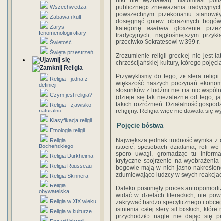
nikt nie wyznawał). Natomiast pol
Wszechwiedza
publicznego znieważania tradycyjnyc
powszechnym przekonaniu stanowiły
Zabawa i kult
dosięgnąć gniew obrażonych bogów
Zarys
kategorię
asebeia
głoszenie prze
fenomenologii ofiary
tradycyjnych; najgłośniejszym przy
przeciwko Sokratesowi w 399 r.
Świetość
Święta przestrzeń
Zrozumienie religii greckiej nie jes
chrześcijańskiej kultury, którego pojęci
Religia
Przywykliśmy do tego, że sfera religii
Religia - jedna z
większość naszych poczynań ekonomic
definicji
stosunków z ludźmi nie ma nic wspólne
Czym jest religia?
(dzieje się tak niezależnie od tego, j
takich rozróżnień. Działalność gospoda
Religia - zjawisko
naturalne
religijny. Religia więc nie dawała się w
Klasyfikacja religii
Pojęcie bóstwa
Etnologia religii
Największa jednak trudność wynika z 
Religia
Bocheńskiego
istocie, sposobach działania, roli 
sporo uwagi, gromadząc tu informa
Religia Durkheima
krytyczne spojrzenie na wyobrażenia
Religia Rousseau
bogowie mają w nich jasno nakreślone 
zdumiewająco ludzcy w swych reakcjach
Religia Skinnera
Religia
Daleko posunięty proces antropomorfiza
obywatelska
widać w dziełach literackich, nie po
Religia w XIX wieku
zakrywać bardzo specyficznego i obc
istnienia całej sfery sił boskich, któ
Religia w kulturze
przychodziło nagle nie dając się pr