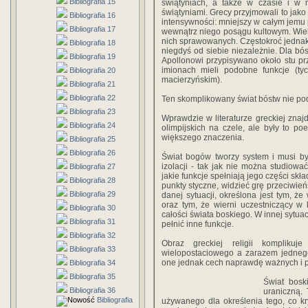
Bibliografia 15
świątyniach, a także w czasie i w
świątyniami. Grecy przyjmowali to jako
Bibliografia 16
intensywności: mniejszy w całym jemu
Bibliografia 17
wewnątrz niego posągu kultowym. Wiel
nich sprawowanych. Częstokroć jednak 
Bibliografia 18
niegdyś od siebie niezależnie. Dla bós
Bibliografia 19
Apollonowi przypisywano około stu pr
imionach mieli podobne funkcje (ty
Bibliografia 20
macierzyńskim).
Bibliografia 21
Bibliografia 22
Ten skomplikowany świat bóstw nie podd
Bibliografia 23
Wprawdzie w literaturze greckiej znaj
Bibliografia 24
olimpijskich na czele, ale były to poe
większego znaczenia.
Bibliografia 25
Bibliografia 26
Świat bogów tworzy system i musi b
izolacji - tak jak nie można studiowa
Bibliografia 27
jakie funkcje spełniają jego części s
Bibliografia 28
punkty styczne, widzieć grę przeciwień
Bibliografia 29
danej sytuacji, określona jest tym, ż
oraz tym, że wierni uczestniczący w
Bibliografia 30
całości świata boskiego. W innej sytua
Bibliografia 31
pełnić inne funkcje.
Bibliografia 32
Obraz greckiej religii kompliku
Bibliografia 33
wielopostaciowego a zarazem jednego
one jednak cech naprawdę ważnych i 
Bibliografia 34
Bibliografia 35
Świat bosk
Bibliografia 36
uraniczną.
Bibliografia
używanego dla określenia tego, co k