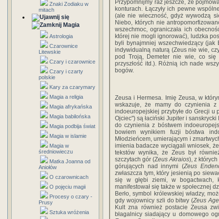
Przypomnijmy raz jeszcze, że pojmowan
Znaki Zodiaku w
konturach. Łączyły ich pewne wspólne 
mitach
(ale nie wieczność, gdyż wywodzą się
Niebo, których nie antropomorfizowano
Magia
wszechmoc, ograniczała ich obecnoś
której nie mogli ignorować), ludzka p
Astrologia
byli bynajmniej wszechwiedzący (jak B
Czarownice
indywidualną naturą (Zeus nie wie, c
Litewskie
pod Troją, Demeter nie wie, co się 
Czary i czarownice
przyszłość itd.). Różnią ich nade wszy
bogów.
Czary i czarty
polskie
Kary za czarymary
Magia a religia
Zeusa i Hermesa. Imię Zeusa, w który
wskazuje, że mamy do czynienia z 
Magia afrykańska
indoeuropejskiej przybyłe do Grecji u 
Magia babilońska
Ojciec") są łaciński Jupiter i sanskryck
do czynienia z bóstwem indoeuropejsk
Magia podbija świat
bowiem wynikiem fuzji bóstwa ind
Magia w islamie
Młodzieńcem, umierającym i zmartwych
imienia badacze wyciągali wniosek, że
Magia w
średniowieczu
tekstów wynika, że Zeus był równ
szczytach gór (Z
eus Akraios
), z który
Matka Joanna od
górujących nad innymi (
Zeus Enden
Aniołów
zwłaszcza tym, który jesienią po siewa
O czarownicach
się w głębi ziemi, w bogactwach, 
manifestował się także w społecznej dzi
O pojęciu magii
Berło, symbol królewskiej władzy, mo
Procesy o czary -
gdy wojownicy szli do bitwy (
Zeus Age
Prusy
Kult zna również postacie Zeusa z
Sztuka wróżenia
błagalnicy siadający u domowego og