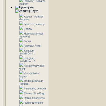
Połowcy - Baba ze
Stadnicy
Rzym
August - Pontifex
Maximus
Boskość cesarzy
Eneida
Hellenizacji religii
rzymskiej
Janus
Kaligula i Żydzi
Kolegium
pontyfików - 1
Kolegium
pontyfików - 2
Kto pierwszy palił
księgi
Kult Kybele w
Rzymie
Od Romulusa do
Republiki
Parentalia, Lemuria
Pliniusz St. o Bogu
Religie Cesarstwa
Religie rzymskie