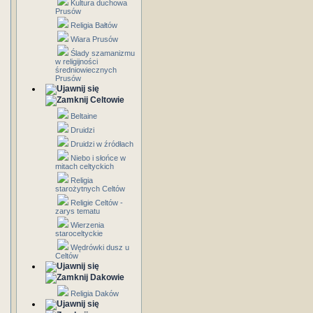
Kultura duchowa
Prusów
Religia Bałtów
Wiara Prusów
Ślady szamanizmu
w religijności
średniowiecznych
Prusów
Celtowie
Beltaine
Druidzi
Druidzi w źródłach
Niebo i słońce w
mitach celtyckich
Religia
starożytnych Celtów
Religie Celtów -
zarys tematu
Wierzenia
staroceltyckie
Wędrówki dusz u
Celtów
Dakowie
Religia Daków