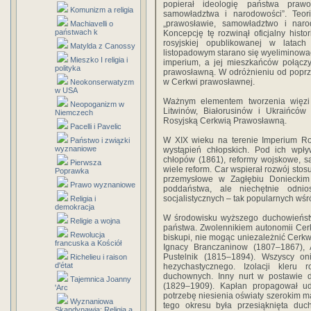
popierał ideologię państwa praw
Komunizm a religia
samowładztwa i narodowości”. Teori
„prawosławie, samowładztwo i nar
Machiavelli o
państwach k
Koncepcję tę rozwinął oficjalny histor
rosyjskiej opublikowanej w lata
Matylda z Canossy
listopadowym starano się wyeliminować
Mieszko I religia i
imperium, a jej mieszkańców połącz
polityka
prawosławną. W odróżnieniu od poprzed
w Cerkwi prawosławnej.
Neokonserwatyzm
w USA
Ważnym elementem tworzenia więzi
Neopoganizm w
Litwinów, Białorusinów i Ukraińców
Niemczech
Rosyjską Cerkwią Prawosławną.
Pacelli i Pavelic
W XIX wieku na terenie Imperium Ro
Państwo i związki
wyznaniowe
wystąpień chłopskich. Pod ich wpły
chłopów (1861), reformy wojskowe, sąd
Pierwsza
wiele reform. Car wspierał rozwój stos
Poprawka
przemysłowe w Zagłębiu Donieckim
Prawo wyznaniowe
poddaństwa, ale niechętnie odnio
socjalistycznych – tak popularnych wśród
Religia i
demokracja
W środowisku wyższego duchowieństw
Religie a wojna
państwa. Zwolennikiem autonomii Cerkw
Rewolucja
biskupi, nie mogąc uniezależnić Cerkwi
francuska a Kościół
Ignacy Branczaninow (1807–1867), 
Pustelnik (1815–1894). Wszyscy o
Richelieu i raison
d'état
hezychastycznego. Izolacji kleru 
duchownych. Inny nurt w postawie 
Tajemnica Joanny
(1829–1909). Kapłan propagował udz
'Arc
potrzebę niesienia oświaty szerokim ma
Wyznaniowa
tego okresu była przesiąknięta duch
Skandynawia: Religia a