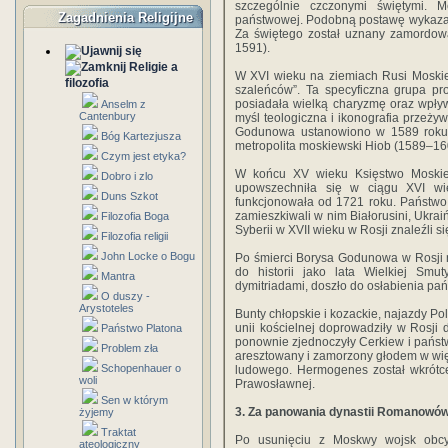
szczególnie czczonymi świętymi. Me
Zagadnienia Religijne
państwowej. Podobną postawę wykazał
Za świętego został uznany zamordowan
1591).
Religie a
W XVI wieku na ziemiach Rusi Moskiew
filozofia
szaleńców”. Ta specyficzna grupa pr
posiadała wielką charyzmę oraz wpływ
Anselm z
Cantenbury
myśl teologiczna i ikonografia przeży
Godunowa ustanowiono w 1589 roku w
Bóg Kartezjusza
metropolita moskiewski Hiob (1589–16
Czym jest etyka?
W końcu XV wieku Księstwo Moskie
Dobro i zlo
upowszechniła się w ciągu XVI wi
Duns Szkot
funkcjonowała od 1721 roku. Państwo 
zamieszkiwali w nim Białorusini, Ukrai
Filozofia Boga
Syberii w XVII wieku w Rosji znaleźli s
Filozofia religii
John Locke o Bogu
Po śmierci Borysa Godunowa w Rosji na
do historii jako lata Wielkiej Smut
Mantra
dymitriadami, doszło do osłabienia pań
O duszy -
Arystoteles
Bunty chłopskie i kozackie, najazdy P
unii kościelnej doprowadziły w Rosji 
Państwo Platona
ponownie zjednoczyły Cerkiew i państ
Problem zła
aresztowany i zamorzony głodem w wię
Schopenhauer o
ludowego. Hermogenes został wkrótc
woli
Prawosławnej.
Sen w którym
3. Za panowania dynastii Romanowó
żyjemy
Traktat
Po usunięciu z Moskwy wojsk obcy
ateologiczny