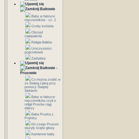
Bałtowie
Baby w fabryce
męczenników - cz. 2
Groby końskie
Obrzęd
ciałopalenia
Religia Bałtów
Uroczystości
pogrzebowe
Zaślubiny
Bałtowie -
Prusowie
Co można zrobić w
ze Świętą Lipką przy
pomocy Świętej
Siekierki
Baby w fabryce
męczenników czyli o
religii Prusów ciąg
dalszy
Baba Pruska z
Prątnicy
Do czego Prusom
służyły ścięte głowy
Kamienne baby