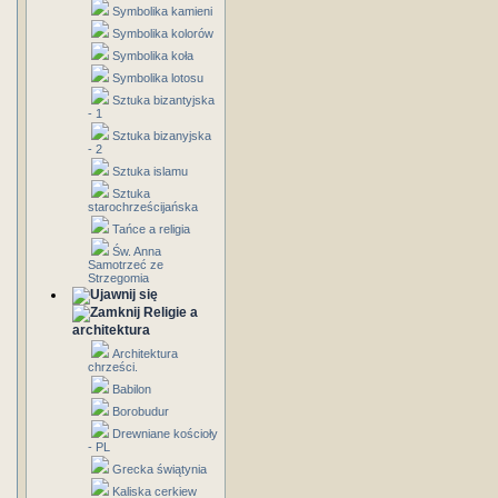
Symbolika kamieni
Symbolika kolorów
Symbolika koła
Symbolika lotosu
Sztuka bizantyjska
- 1
Sztuka bizanyjska
- 2
Sztuka islamu
Sztuka
starochrześcijańska
Tańce a religia
Św. Anna
Samotrzeć ze
Strzegomia
Religie a
architektura
Architektura
chrześci.
Babilon
Borobudur
Drewniane kościoły
- PL
Grecka świątynia
Kaliska cerkiew