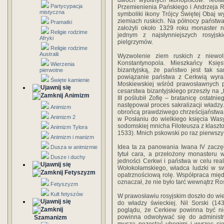
dwóch wybitnych ikonopisców: Teof
Partycypacja
Przemienienia Pańskiego i Andrzeja R
mistyczna
symboliki ikony Trójcy Świętej Obaj w
ziemiach ruskich. Na północy państw
Pramatki
założyli około 1329 roku monaster n
Religie rodzime
jednym z najsłynniejszych rosyjsk
Afryki
pielgrzymów.
Religie rodzime
Australii
Wyzwolenie ziem ruskich z niewol
Konstantynopola. Mieszkańcy Księ
Wierzenia
bizantyjską, że państwo jest tak s
pierwotne
powiązanie państwa z Cerkwią wyra
Święte kamienie
Moskiewskiej wśród prawosławnych 
cesarstwa bizantyjskiego przeszły na „
Animizm
III poślubił Zofię – bratanicę ostatnie
następował proces sakralizacji władz
Animizm
obrońcą prawdziwego chrześcijaństwa
Animizm 2
w Posłaniu do wielkiego księcia Was
sodomskiej mnicha Filoteusza z klaszto
Animizm Tylora
1533). Mnich pskowski po raz pierwsz
Animizm i manizm
Idea ta za panowania Iwana IV zaczęła 
Dusza w animizmie
tytuł cara, a przełożony monasteru 
Dusze i duchy
jedności Cerkwi i państwa w celu rea
Wołokołamskiego, władca ludzki w sw
Fetyszyzm
opatrznościową rolę. Współpraca międ
oznaczał, że nie było tarć wewnątrz Ro
Fetyszyzm
Kult fetyszów
W prawosławiu rosyjskim doszło do wie
do władzy świeckiej. Nil Sorski (14
poglądu, że Cerkiew powinna być ni
powinna odwoływać się do administr
Szamanizm