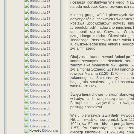
Bibliografia 15
i cesarza Konstantyna Wielkiego. Na
narodu ruskiego. Kanonizowano ich st
Bibliografia 16
Bibliografia 17
Kolejną grupę wśród pierwszych świę
Bibliografia 18
dotyczy osób duchownych i świeckich 
Postawa „podwiżników” dotyczy uma
Bibliografia 19
„prepodobnych” nadawano mnichom, któ
Bibliografia 20
upodobnili się do Chrystusa. W st
czcigodnego mnicha. Określenia „pr
Bibliografia 21
Teodozego Pieczerskich oraz wielu
Bibliografia 22
Kijowsko-Pieczerskim. Antoni i Teodozy
życia mniszego.
Bibliografia 23
Bibliografia 24
Obaj zostali kanonizowani: Antoni po 
Bibliografia 25
kanonizowanych na ziemiach ruskic
założycielka monasteru św. Spasa. Św
Bibliografia 26
życia monastycznego. Została kanonizo
Bibliografia 27
również Marcina (1120–1170) – mnich
zakonnego na Smoleńszczyźnie, asce
Bibliografia 28
hagiografa smoleńskiego i krasomówc
Bibliografia 29
wieku–1281 rok).
Bibliografia 30
Święci hierarchowie (biskupi) stanowi
Bibliografia 31
w tradycji cerkiewnej noszą miano „świa
Bibliografia 32
Biskupi nie otrzymywali lauru święto
posługę Kościołowi.
Bibliografia 33
Bibliografia 34
Wielu pierwszych „światitieli” wywod
Nikita – władyka nowogrodzki (zm. 110
Bibliografia 35
1094), św. Efrem – biskup perejasławsk
Bibliografia 36
1157), św. Konstantyn – biskup czer
Bibliografia
diecezji turowskiej (1182–1194). Św