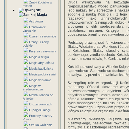
Druga wskazywała na bezwzglę
Znaki Zodiaku w
mitach
Nieposłuszeństwo wobec panującego
jego nakazy były sprzeczne z nakazam
zgodnie z nauką Kościoła i z tego 
Magia
rządzących jako „christolubiwych
Astrologia
„błagowiernych” (czyniących dobro).
albowiem to elity społeczeństwa r
Czarownice
działalności misyjnej. Książęta i 
Litewskie
uposażenia, bronili przed nawrotem p
Czary i czarownice
Czary i czarty
Podstawę prawną pod funkcjonowanie
polskie
Statuty Włodzimierza Wielkiego i Jaro
a Kościołem. Statuty określiły sy
Kary za czarymary
cerkiewnego, źródła dochodu Kościoła
Magia a religia
prawne można mówić, że Cerkiew miał
Magia afrykańska
Kościół prawosławny w Wielkim Księst
Magia babilońska
sądownictwo. Sądownictwo duchowne n
Magia podbija świat
powoływany przed sądownictwo książę
Magia w islamie
Szczególną rolę w organizacji Kośc
Magia w
monastery. Ośrodki klasztorne wpływ
średniowieczu
niekwestionowanym autorytetem w
chrystianizowanych, zanim doszło do 
Matka Joanna od
Aniołów
ośrodki zakonne. Proces ten był szcz
życia monastycznego na Rusi Kijowskie
O czarownicach
prawosławnego. Czynnikiem przyspiesz
O pojęciu magii
których założyciele często byli określan
Procesy o czary -
Mieszkańcy Wielkiego Księstwa Kij
Prusy
bizantyjskiego, naśladowali również 
Sztuka wróżenia
formy życia klasztornego reprezentow