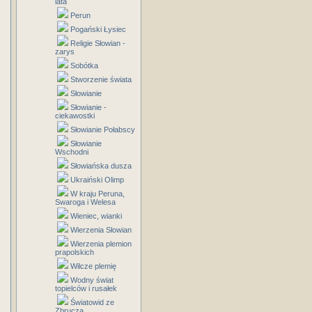
lata
Perun
Pogański Łysiec
Religie Słowian -
zarys
Sobótka
Stworzenie świata
Słowianie
Słowianie -
ciekawostki
Słowianie Połabscy
Słowianie
Wschodni
Słowiańska dusza
Ukraiński Olimp
W kraju Peruna,
Swaroga i Welesa
Wieniec, wianki
Wierzenia Słowian
Wierzenia plemion
prapolskich
Wilcze plemię
Wodny świat
topielców i rusałek
Światowid ze
Zbrucza