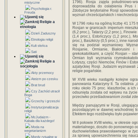
1796). Rosja zajęła południowo-ws
mistyczne
doprowadziła do osłabienia Prus i F
Psychologia r.
Zdobycze terytorialne Rosji spowodowa
Freuda
wyznań chrześcijańskich i niechrześcij
Religie a
W 1796 roku na ogólną liczbę 41 175 ty
etnologia
Rosjan w granicach imperium mieszkali 
(6,2 proc.), Tatarzy (2,2 proc.), Finowie 
Dzień Zaduszny
(1,4 proc.), Estończycy (1,2 proc.), M
Etnologia religii
proc.), Baszkirzy (0,5 proc.), inne nar
się na podział wyznaniowy. Wyzna
Kult słońca
Rosjanie, Ormianie, Białorusini 
Sati
grekokatolikami, a część Rosjan – sta
Ormian byli wyznania rzymskokatol
Religie a
Łotyszy, części Niemców, Finów i Esto
socjologia
azjatyckiej Rosji. Judaizm wyznawali
religie pogańskie.
Akty przemocy
Ateizm po czesku
W XVIII wieku nastąpiły kolejne ogr
panowania Katarzyny II. Ta ostatnia 
Brat brud
roku około 75 proc. klasztorów, a ic
Czy Zachód utracił
odsunięta została od wpływu na życie 
Boga
przeciwko prześladowaniom został zde
Grzechy i grzeszki
Między panującymi w Rosji, ulegają
Instytucjonalizacja
pozostającym w dawnej wschodniej trad
religii
Efektem tego rozdźwięku było pojawieni
McJudaizm -
Kabała dla każdego!
W II połowie XVIII wieku, w okresie ogr
materialnego, doszło do ponownego odr
Moda na
wegetarianizm
duchowieństwa prawosławnego w życiu
za sprawą upowszechnienia się naucz
Mordy rytualne w