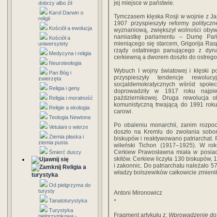
jej miejsce w państwie.
dobrzy albo źli
Karol Darwin o
Tymczasem klęska Rosji w wojnie z Ja
religii
1907 przyspieszyły reformy politycz
Kościół a ewolucja
wyznaniową, zwiększył wolności obywa
namiastkę parlamentu – Dumę Pańs
Kościół a
mieniącego się starcem, Grigorija Ra
uniwersytety
rządy ostatniego panującego z dyn
Medycyna i religia
cerkiewną a dworem doszło do ostrego 
Neuroteologia
Wybuch I wojny światowej i klęski p
Pan Bóg i
przyspieszyły tendencje rewolu
zwierzęta
socjaldemokratycznych wśród społe
Religia i geny
doprowadziły w 1917 roku najpie
październikowej. Druga rewolucja o
Religia i moralność
komunistyczną trwającą do 1991 roku
Religie a ekologia
carowi.
Teologia Newtona
Po obaleniu monarchii, zanim rozpoc
Vetulani o wierze
doszło na Kremlu do zwołania sobor
Ziemia płaska i
biskupów i reaktywowano patriarchat. 
ziemia pusta
wileński Tichon (1917–1925). W ro
Cerkiew Prawosławna miała w posiada
Śmierć duszy
skitów. Cerkiew liczyła 130 biskupów, 
i zakonnic. Do patriarchatu należało 5
Religia a
władzy bolszewików całkowicie zmienił
turystyka
Od pielgrzyma do
turysty
Antoni Mironowicz
Tanatoturystyka
*
Turystyka
Fragment artykułu z:
Wprowadzenie do 
pielgrzymkowa -