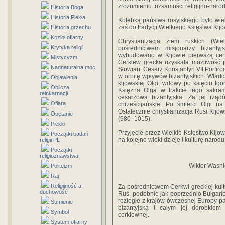
zrozumieniu tożsamości religijno-naro
Historia Boga
Historia Piekła
Kolebką państwa rosyjskiego było wie
zaś do tradycji Wielkiego Księstwa Kij
Historia grzechu
Kozioł ofiarny
Chrystianizacja ziem ruskich (Wi
Krytyka religii
pośrednictwem misjonarzy bizant
wybudowano w Kijowie pierwszą cerk
Mistycyzm
Cerkiew grecka uzyskała możliwość p
Nadnaturalna moc
Słowian. Cesarz Konstantyn VII Porfiro
w orbitę wpływów bizantyjskich. Władc
Objawienia
kijowskiej Olgi, wdowy po księciu Igo
Oblicza
Księżna Olga w trakcie tego sakram
reinkarnacji
cesarzowa bizantyjska. Za jej rząd
Ofiara
chrześcijańskie. Po śmierci Olgi n
Ostatecznie chrystianizacja Rusi Kijo
Opętanie
(980–1015).
Piekło
Przyjęcie przez Wielkie Księstwo Kijow
Początki badań
na kolejne wieki dzieje i kulturę narodu
religii PL
Początki
religioznawstwa
Wiktor Wasn
Politeizm
Raj
Religijność a
Za pośrednictwem Cerkwi greckiej kult
duchowość
Ruś, podobnie jak poprzednio Bułgarię
rozległe z krajów ówczesnej Europy pań
Sumienie
bizantyjską i całym jej dorobkiem 
Symbol
cerkiewnej.
System ofiarny