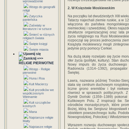
rozwoju chrześcijaństwa na Litwie prz
wprowadzenie
Wstęp do geografii
2. W Księstwie Moskiewskim
religii
Na początku lat dwudziestych XIII wiek
Zatyczka
panieńska
Tatarzy najechali ziemie ruskie, a w 1
włączona do państwa mongolskiego.
Zaświaty w
niemieckiej i szwedzkiej. Okres naja
literaturze i w sztuce
strukturze organizacyjnej oraz lata
Śmierć w różnych
życia religijnego na Rusi Moskiewsk
religiach świata
rozpoczął się proces jednoczenia zie
Święte księgi
Książęta moskiewscy mogli zintegrowa
jedynie przy pomocy Cerkwi.
Święte miasta
Na dużą skalę rozwijało się życie mon
=>>
sfer życia (polityki, kultury). Stan d
RELIGIE PIERWOTNE
Nowy impuls do życia duchowego m
Radoneża (1314–1392), propagator 
Wstęp - Religie
Świętej.
pierwotne
Huna i Roa
Ławra, nazwana później Troicko-Sier
Kult Macierzy
stała się centrum duchowym rosyjskie
liczne grono eremitów i był niekwe
Kult przodków we
również w sprawach politycznych. Z
współczesnym
Dymitr Doński (1359–1389) pokonał
Wietnamie
Kulikowym Polu. Z inspiracji św. S
Kult szczątków
ośrodków monastycznych, które promi
kostnych
Bożej, którą św. Sergiusz błogosławił
Mana
obiektem powszechnego kultu. Podobn
Nowogrodzkiej, Połockiej i Włodzimiers
Najstarsze religie
Malty
Wyrazem rozwoju duchowego społeczno
Najstasze religie