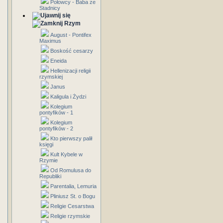
Połowcy - Baba ze
Stadnicy
Rzym
August - Pontifex
Maximus
Boskość cesarzy
Eneida
Hellenizacji religii
rzymskiej
Janus
Kaligula i Żydzi
Kolegium
pontyfików - 1
Kolegium
pontyfików - 2
Kto pierwszy palił
księgi
Kult Kybele w
Rzymie
Od Romulusa do
Republiki
Parentalia, Lemuria
Pliniusz St. o Bogu
Religie Cesarstwa
Religie rzymskie