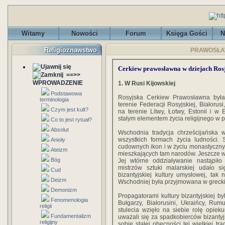
Witamy
Nowości
Forum
Księga Gości
N
Religioznawstwo
PRAWOSŁAWI
Cerkiew prawosławna w dziejach Rosj
==>>
WPROWADZENIE
1. W Rusi Kijowskiej
Podstawowa
Rosyjska Cerkiew Prawosławna była
terminologia
terenie Federacji Rosyjskiej, Białorus
Czym jest kult?
na terenie Litwy, Łotwy, Estonii i w
stałym elementem życia religijnego w po
Co to jest rytuał?
Absolut
Wschodnia tradycja chrześcijańska 
wszystkich formach życia ludności.
Anioły
cudownych ikon i w życiu monastycznym,
Ateizm
mieszkających tam narodów. Jeszcze wi
Bóg
Jej wtórne oddziaływanie nastąpiło
mistrzów sztuki malarskiej udało 
Cud
bizantyjskiej kultury umysłowej, ta
Deizm
Wschodniej była przyjmowana w greckie
Demonizm
Propagatorami kultury bizantyjskiej by
Fenomenologia
Bułgarzy, Białorusini, Ukraińcy, Ru
religii
stulecia wzięło na siebie rolę opie
Fundamentalizm
uważali się za spadkobierców bizantyjs
religijny
sobie stałej obecności tej wielkiej t