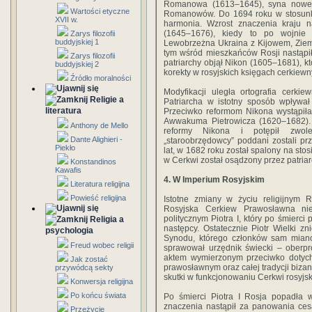
Romanowa (1613–1645), syna nowego 
Wartości etyczne
Romanowów. Do 1694 roku w stosun
XVII w.
harmonia. Wzrost znaczenia kraju n
(1645–1676), kiedy to po wojnie 
Zarys filozofii
buddyjskiej 1
Lewobrzeżna Ukraina z Kijowem, Ziem
tym wśród mieszkańców Rosji nastąpił
Zarys filozofii
patriarchy objął Nikon (1605–1681), kt
buddyjskiej 2
korekty w rosyjskich księgach cerkiewn
Źródło moralności
Modyfikacji uległa ortografia cerki
Religie a
Patriarcha w istotny sposób wpływał
literatura
Przeciwko reformom Nikona wystąpił
Awwakuma Pietrowicza (1620–1682).
Anthony de Mello
reformy Nikona i potępił zwo
Dante Alighieri -
„staroobrzędowcy” poddani zostali p
Piekło
lat, w 1682 roku został spalony na sto
w Cerkwi został osądzony przez patria
Konstandinos
Kawafis
4. W Imperium Rosyjskim
Literatura religijna
Powieść religijna
Istotne zmiany w życiu religijnym R
Rosyjska Cerkiew Prawosławna nie 
politycznym Piotra I, który po śmierci
Religia a
następcy. Ostatecznie Piotr Wielki zni
psychologia
Synodu, którego członków sam mian
Freud wobec religii
sprawował urzędnik świecki – oberpro
aktem wymierzonym przeciwko dotych
Jak zostać
prawosławnym oraz całej tradycji bizanty
przywódcą sekty
skutki w funkcjonowaniu Cerkwi rosyjsk
Konwersja religijna
Po końcu świata
Po śmierci Piotra I Rosja popadła 
znaczenia nastąpił za panowania ces
Przeżycie