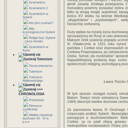
muszą pozostać ubogimi i wyrzec się
Szamanizm
głosił zasadę ścisłego powiązania 
monastery powinny posiadać dobra zi
Szamanizm 2
tylko tą drogą mogły wypełniać swoj
Szamanizm w
końcu XV wieku na terenie Wielkiego
Syberii
„strygolników” i „zżydowiałych”, se
Kim jest szaman?
hierarchię cerkiewną.
Mity
Duży wpływ na rozwój życia duchoweg
kosmogoniczne Syberii
sprowadzony do Rosji w celu dokonania
Religie Azji i Syberii
Maksym Grek popierał poglądy uczniów
- zarys tematu
IV. Ostatecznie w 1551 roku synod 
Szamanizm w
państwa i Cerkwi oraz doprowadził 
Korei
Cerkiew Prawosławna, po odnalezieniu
Greka. Synod „stu rozdziałów” spowo
Totemizm
Najwybitniejszą postacią tego ruchu
społeczność religijną, pozostającą poz
Teoria totemizmu
Totemizm
Totemizm
Malinowskiego
Ławra Troicko-
=>>
W tym okresie nastąpił rozwój ośr
CHRONOLOGIA
Białym. Święci mnisi sołowieccy Saw
Prehistoria
1484) stworzyli wielkie duchowe centr
Pierwsze
cywilizacje
Za panowania Iwana IV Groźnego R
rozpoczęła podbój Syberii. Bezwzglę
Wielkie rewolucje
panującym a duchowieństwem. Metrop
duchowe VII - IV w.
Cerkwi, za co padł ofiarą gniewu c
p.n.e
metropolitów moskiewskich Piotra (zm