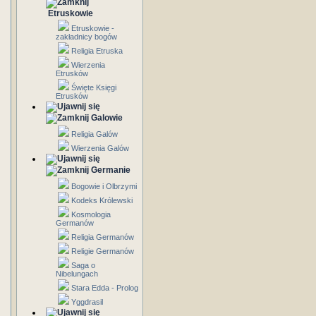
Etruskowie
Etruskowie -
zakładnicy bogów
Religia Etruska
Wierzenia
Etrusków
Święte Księgi
Etrusków
Galowie
Religia Galów
Wierzenia Galów
Germanie
Bogowie i Olbrzymi
Kodeks Królewski
Kosmologia
Germanów
Religia Germanów
Religie Germanów
Saga o
Nibelungach
Stara Edda - Prolog
Yggdrasil