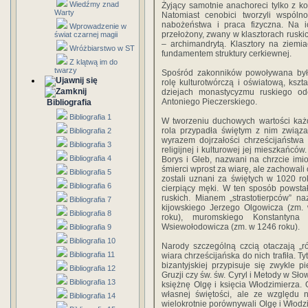
Wiedźmy znad
Żyjący samotnie anachoreci tylko z k
Warty
Natomiast cenobici tworzyli wspóln
nabożeństwa i praca fizyczna. Na i
Wprowadzenie w
przełożony, zwany w klasztorach rusk
świat czarnej magii
– archimandrytą. Klasztory na ziemia
Wróżbiarstwo w ST
fundamentem struktury cerkiewnej.
Z klątwą im do
twarzy
Spośród zakonników powoływana była
rolę kulturotwórczą i oświatową, ksz
dziejach monastycyzmu ruskiego od
Antoniego Pieczerskiego.
Bibliografia
Bibliografia 1
W tworzeniu duchowych wartości każd
rola przypadła świętym z nim związan
Bibliografia 2
wyrazem dojrzałości chrześcijaństwa
Bibliografia 3
religijnej i kulturowej jej mieszkańcó
Bibliografia 4
Borys i Gleb, nazwani na chrzcie im
śmierci wprost za wiarę, ale zachowali
Bibliografia 5
zostali uznani za świętych w 1020 roku
Bibliografia 6
cierpiący męki. W ten sposób powsta
ruskich. Mianem „strastotierpców” n
Bibliografia 7
kijowskiego Jerzego Olgowicza (zm.
Bibliografia 8
roku), muromskiego Konstantyna
Wsiewołodowicza (zm. w 1246 roku).
Bibliografia 9
Bibliografia 10
Narody szczególną czcią otaczają „r
Bibliografia 11
wiara chrześcijańska do nich trafiła. T
bizantyjskiej przypisuje się zwykle
Bibliografia 12
Gruzji czy św. św. Cyryl i Metody w Sł
Bibliografia 13
księżnę Olgę i księcia Włodzimierza. 
własnej świętości, ale ze względu n
Bibliografia 14
wielokrotnie porównywali Olgę i Włodz