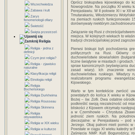
Oprócz biskupstwa kijowskiego do k
Wszechwiedza
Nowogrodzie. Na początku XI wieku ka
Zabawa i kult
Perejasławiu. W II połowie XI i w XII 
Tmutarakaniu, Włodzimierzu Wołyńskim
Zarys
na ziemiach ruskich funkcjonowało 15 
fenomenologii ofiary
dorównywały niektórym zachodnioeur
Świetość
Związanie się Rusi z chrześcijaństwem
Święta przestrzeń
miejsca. W kolejnych wiekach to właśn
tradycji chrześcijańskiej przed zagroże
Religia
Religia - jedna z
Pierwsi biskupi byli pochodzenia gre
definicji
politycznych na Rusi. Główny cię
duchowieństwie słowiańskim (bułgars
Czym jest religia?
liczne świątynie w miastach i grodach.
Religia - zjawisko
spraw kanonicznych (wyświęcania duc
naturalne
zasad wiary). Ich znaczenie wzr
Klasyfikacja religii
duchowieństwa ruskiego. Władycy ru
realizatorami programu ewangeliza
Etnologia religii
Kijowskiego.
Religia
Bocheńskiego
Warto w tym kontekście zwrócić u
powstałych do końca X wieku w Kijow
Religia Durkheima
Bożej – św. Zofii. Dwa ostatnie ośrodk
Religia Rousseau
podkreślić swoją niezależność od mia
Religia Skinnera
bliskości z Kijowem otrzymały następ
a w Czernihowie – Chrystusa Zbawic
Religia
jedność ziem ruskich. Na południ
obywatelska
diecezjalne: w Perejasławiu – pod 
Religia w XIX wieku
Jerzego. Obaj patroni mieli pomóc w
Powstałe w ciągu XI wieku katedry w 
Religia w kulturze
Zaśnięcia NMP. Kult Bogurodzicy, 