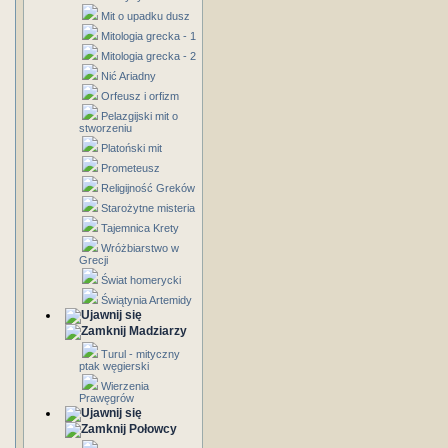
Mit o upadku dusz
Mitologia grecka - 1
Mitologia grecka - 2
Nić Ariadny
Orfeusz i orfizm
Pelazgijski mit o
stworzeniu
Platoński mit
Prometeusz
Religijność Greków
Starożytne misteria
Tajemnica Krety
Wróżbiarstwo w
Grecji
Świat homerycki
Świątynia Artemidy
Madziarzy
Turul - mityczny
ptak węgierski
Wierzenia
Prawęgrów
Połowcy