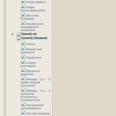
Okolice Bałtyku
Religie
Indoeuropejczyków
Wierzenia
Prasłowian
Współczesne
neopogaństwo
słowiańskie
Słowianie
Arkona
Badania nad
Słowianami
Kupalnocka
Ludowe
kosmogonie
Mazowsze
pogańskie
Mitologia - 1 cz. - O
wielkim dzbanie
Zerywanów
Mitologia - 2 cz. - O
narodzeniu
Przestworzy i
Przedstworzów
Obrzędowość
starosłowiańska
Obrzędy powitania