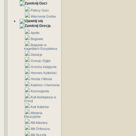
Goci
Polscy Goci
Wierzenia Gotów
Grecja
Apollo
Bogowie
Bogowie w
tragediach Eurypidesa
Dionizje
Grecja i Egipt
Grecka świątynia
Hermes Kylleński
Hestia i Westa
Kadmos i Harmonia
Kosmogonia
Kult Asklepiosa w
Grecji
Kult Kabirów
Misteria
Eleuzyjskie
Mit Adonisa
Mit Orfeusza
Mit Syzyfa