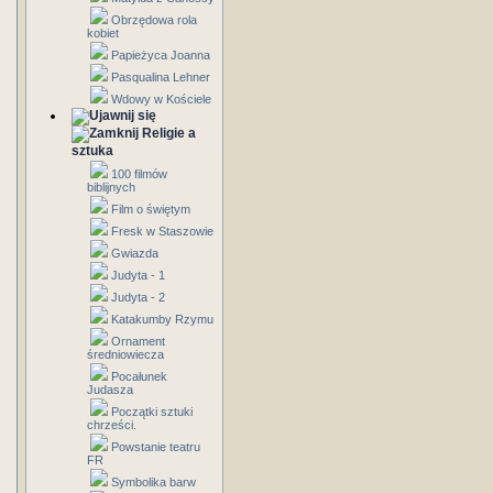
Obrzędowa rola
kobiet
Papieżyca Joanna
Pasqualina Lehner
Wdowy w Kościele
Religie a
sztuka
100 filmów
biblijnych
Film o świętym
Fresk w Staszowie
Gwiazda
Judyta - 1
Judyta - 2
Katakumby Rzymu
Ornament
średniowiecza
Pocałunek
Judasza
Początki sztuki
chrześci.
Powstanie teatru
FR
Symbolika barw