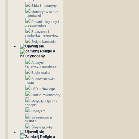
Biblia i meteoryty
Meteoryt w sztuce
materialnej
Podania, legendy i
przepowiednie
Znaczenie i
symbolika meteorytów
Święte kamienie
Religie a
halucynogeny
Asasyni -
Fanatyczni mordercy
Bogini maku
Budowniczowie
mostu
LSD a New Age
Ludzie-muchomory
Megality, Opium i
Konopie
Pejotyzm
Szamanizm a
ekstaza
Święte grzyby
Religie a