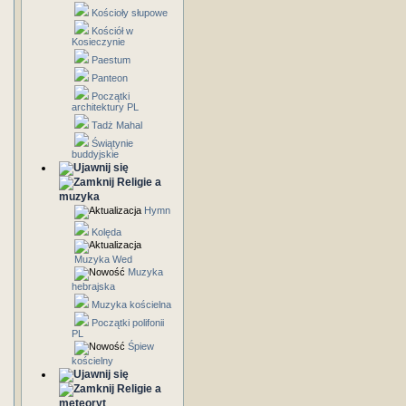
Kościoły słupowe
Kościół w
Kosieczynie
Paestum
Panteon
Początki
architektury PL
Tadż Mahal
Świątynie
buddyjskie
Religie a
muzyka
Hymn
Kolęda
Muzyka Wed
Muzyka
hebrajska
Muzyka kościelna
Początki polifonii
PL
Śpiew
kościelny
Religie a
meteoryt