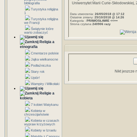
Uniwersytet Marii Curie-Skłodowskiej,
bibliografia
Turystyka religijna
1
Data utworzenia:
26/05/2018 @ 17:12
Ostatnie zmiany:
25/10/2018 @ 14:26
Turystyka religijna
Kategoria :
PRAWOSŁAWIE <<==
we Francji
Strona czytana
240906 razy
Świątynie które
warto zobaczyć
Religia a
etnografia
Cmentarze polskie
Jajka wielkanocne
Podłaźniczka
Nikt jeszcze 
Stary rok
Upiór!
Wampiry i Wilkołaki
Religie a
kobieta
7 kobiet Watykanu
Kobieta w
chrzescijaństwie
Kobieta w czasach
wypraw krzyżowych
Kobiety w Izraelu
Matylda z Canossy