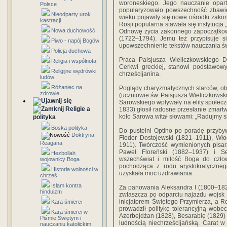
woroneskiego. Jego nauczanie opar
Polsce
popularyzowało powszechność zbawie
Nieodparty urok
wieku pojawiły się nowe ośrodki zako
kastracji
Rosji popularna stawała się instytucja
Nowa duchowość
Odnowę życia zakonnego zapoczątkowa
(1722–1794). Jemu też przypisuje si
Piwo - napój Bogów
upowszechnienie tekstów nauczania św
Policja duchowa
Praca Paisjusza Wieliczkowskiego D
Religia i wspólnota
Cerkwi greckiej, stanowi podstawow
Religijne wędrówki
chrześcijanina.
ludów
Różaniec na
Poglądy charyzmatycznych starców, o
zdrowie
(uczniowie św. Paisjusza Wieliczkowski
Sarowskiego wpływały na elity społecz
Religie a
1833) głosił radosne przesłanie zmart
koło Sarowa witał słowami: „Radujmy s
polityka
Boska polityka
Do pustelni Optino po poradę przybywa
Doktryna
Fiodor Dostojewski (1821–1911), Wło
Reagana
1911). Twórczość wymienionych pisarzy
Paweł Floreński (1882–1937) i S
Hezbollah
wszechświat i miłość Boga do człow
wojownicy Boga
pochodząca z rodu arystokratyczneg
Historia wolności w
uzyskała moc uzdrawiania.
chrześ.
Islam kontra
Za panowania Aleksandra I (1800–1824
hinduizm
zwłaszcza po odparciu najazdu wojsk 
inicjatorem Świętego Przymierza, a R
Kara śmierci
prowadził politykę tolerancyjną wobe
Kara śmierci w
Azerbejdżan (1828), Besarabię (1829) 
Piśmie Świętym i
ludnością niechrześcijańską. Carat w
nauczaniu katolickim