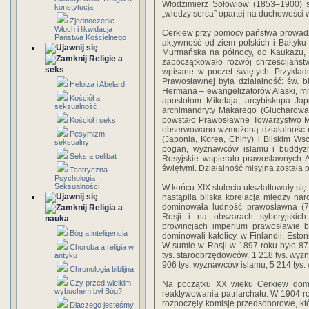
Włodzimierz Sołowiow (1853–1900) s
konstytucja
„wiedzy serca” opartej na duchowości 
Zjednoczenie
Włoch i likwidacja
Cerkiew przy pomocy państwa prowadził
Państwa Kościelnego
aktywność od ziem polskich i Bałtyku 
Murmańska na północy, do Kaukazu, Ś
Religie a
zapoczątkowało rozwój chrześcijańs
seks
wpisane w poczet świętych. Przykład
Prawosławnej była działalność: św. 
Heloiza i Abelard
Hermana – ewangelizatorów Alaski, m
Kościół a
apostołom Mikołaja, arcybiskupa Japo
seksualność
archimandryty Makarego (Głucharowa),
powstało Prawosławne Towarzystwo Mi
Kościół i seks
obserwowano wzmożoną działalność m
Pesymizm
(Japonia, Korea, Chiny) i Bliskim W
seksualny
pogan, wyznawców islamu i buddyzm
Seks a celibat
Rosyjskie wspierało prawosławnych 
świętymi. Działalność misyjna została
Tantryczna
Psychologia
Seksualności
W końcu XIX stulecia ukształtowały si
nastąpiła bliska korelacja między nar
dominowała ludność prawosławna (75
Religia a
Rosji i na obszarach syberyjskic
nauka
prowincjach imperium prawosławie b
Bóg a inteligencja
dominowali katolicy, w Finlandii, Esto
W sumie w Rosji w 1897 roku było 87 
Choroba a religia w
tys. staroobrzędowców, 1 218 tys. wyzn
antyku
906 tys. wyznawców islamu, 5 214 tys
Chronologia biblijna
Czy przed wielkim
Na początku XX wieku Cerkiew doma
wybuchem był Bóg?
reaktywowania patriarchatu. W 1904 r
rozpoczęły komisje przedsoborowe, kt
Dlaczego jesteśmy