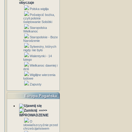
obyczaje
Polska wigilja
Poświęcić bożka,
czyli polskie
świętowanie Sobótki
Staropolska
Wielkanoc
Staropolskie - Boże
Narodzenie
Sylwestry, których
nigdy nie było
Walentynki - 14
lutego
Wielkanoc dawniej i
dziś
Wigilijne wierzenia
ludowe
Zapusty
Europa Pogańska
==>>
WPROWADZENIE
O
słowiańszczyźnie przed
chrześcijaństwem