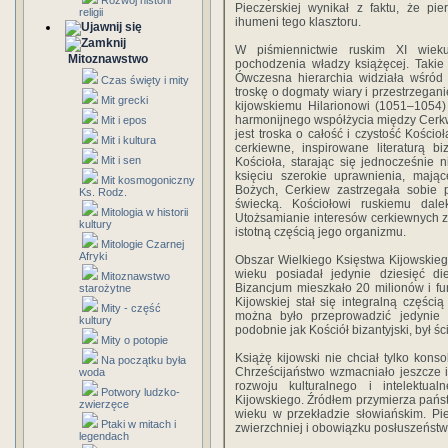
Rozwój historii
Pieczerskiej wynikał z faktu, że pi
religii
ihumeni tego klasztoru.
W piśmiennictwie ruskim XI wiek
Mitoznawstwo
pochodzenia władzy książęcej. Takie
Ówczesna hierarchia widziała wśród
Czas święty i mity
troskę o dogmaty wiary i przestrzegan
Mit grecki
kijowskiemu Hilarionowi (1051–1054
harmonijnego współżycia między Cerkw
Mit i epos
jest troska o całość i czystość Kościo
Mit i kultura
cerkiewne, inspirowane literaturą b
Mit i sen
Kościoła, starając się jednocześnie n
księciu szerokie uprawnienia, mają
Mit kosmogoniczny
Bożych, Cerkiew zastrzegała sobie
Ks. Rodz.
świecką. Kościołowi ruskiemu dalek
Mitologia w historii
Utożsamianie interesów cerkiewnych z
kultury
istotną częścią jego organizmu.
Mitologie Czarnej
Afryki
Obszar Wielkiego Księstwa Kijowskieg
wieku posiadał jedynie dziesięć d
Mitoznawstwo
Bizancjum mieszkało 20 milionów i fu
starożytne
Kijowskiej stał się integralną części
Mity - część
można było przeprowadzić jedynie 
kultury
podobnie jak Kościół bizantyjski, był ś
Mity o potopie
Książę kijowski nie chciał tylko kons
Na początku była
Chrześcijaństwo wzmacniało jeszcze i
woda
rozwoju kulturalnego i intelektu
Potwory ludzko-
Kijowskiego. Źródłem przymierza państw
zwierzęce
wieku w przekładzie słowiańskim. P
Ptaki w mitach i
zwierzchniej i obowiązku posłuszeńs
legendach