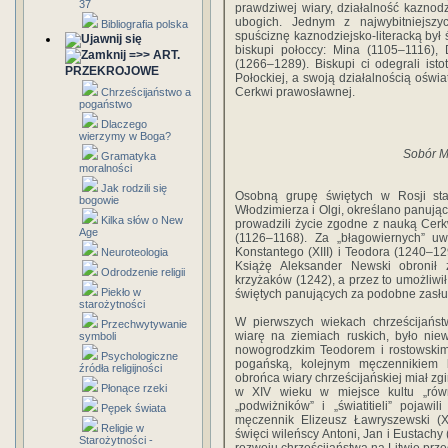
37
prawdziwej wiary, działalność kaznod
ubogich. Jednym z najwybitniejszyc
Bibliografia polska
spuściznę kaznodziejsko-literacką był ś
biskupi połoccy: Mina (1105–1116),
=>> ART.
(1266–1289). Biskupi ci odegrali ist
PRZEKROJOWE
Połockiej, a swoją działalnością oświa
Cerkwi prawosławnej.
Chrześcijaństwo a
pogaństwo
Dlaczego
wierzymy w Boga?
Sobór M
Gramatyka
moralności
Jak rodzili się
Osobną grupę świętych w Rosji sta
bogowie
Włodzimierza i Olgi, określano panujący
Kilka słów o New
prowadzili życie zgodne z nauką Cerk
Age
(1126–1168). Za „błagowiernych” u
Konstantego (XIII) i Teodora (1240–1
Neuroteologia
Książę Aleksander Newski obronił
Odrodzenie religii
krzyżaków (1242), a przez to umożliw
Piekło w
świętych panujących za podobne zasług
starożytności
W pierwszych wiekach chrześcijańst
Przechwytywanie
wiarę na ziemiach ruskich, było nie
symboli
nowogrodzkim Teodorem i rostowskim
Psychologiczne
pogańską, kolejnym męczennikiem b
źródła religijności
obrońca wiary chrześcijańskiej miał zgi
Płonące rzeki
w XIV wieku w miejsce kultu „równy
„podwiżników” i „światitieli” pojaw
Pępek świata
męczennik Elizeusz Ławryszewski (XI
Religie w
święci wileńscy Antoni, Jan i Eustachy 
Starożytności -