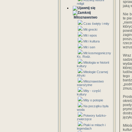
Rozwój historii
spraw
religii
jaką 
Nie b
Mitoznawstwo
te pi
„niem
Czas święty i mity
który
Mit grecki
powst
zagi
Mit i epos
poszu
Mit i kultura
rzecz
wzrus
Mit i sen
Mit kosmogoniczny
Wraz 
Ks. Rodz.
sadze
Mitologia w historii
wyda
kultury
które
ludów
Mitologie Czarnej
Afryki
tego 
bardz
Mitoznawstwo
„podn
starożytne
zmusz
Mity - część
kultury
Prost
Mity o potopie
okreś
poet
Na początku była
prymi
woda
dostr
Potwory ludzko-
język
zwierzęce
Ptaki w mitach i
Miłoś
legendach
kultu