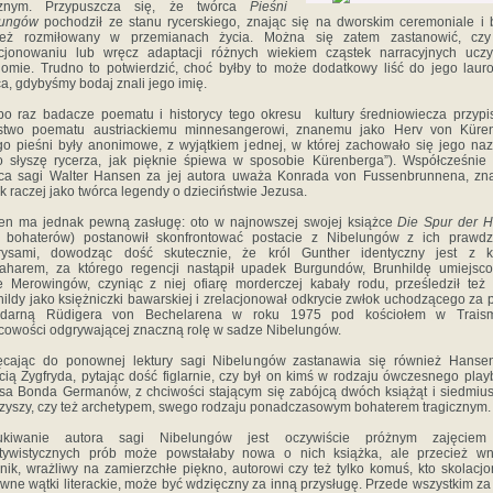
cznym. Przypuszcza się, że twórca
Pieśni
lungów
pochodził ze stanu rycerskiego, znając się na dworskim ceremoniale i
ież rozmiłowany w przemianach życia. Można się zatem zastanowić, czy
cjonowaniu lub wręcz adaptacji różnych wiekiem cząstek narracyjnych uczy
omie. Trudno to potwierdzić, choć byłby to może dodatkowy liść do jego lau
a, gdybyśmy bodaj znali jego imię.
o raz badacze poematu i historycy tego okresu kultury średniowiecza przypi
rstwo poematu austriackiemu minnesangerowi, znanemu jako Herv von Küren
go pieśni były anonimowe, z wyjątkiem jednej, w której zachowało się jego na
oto słyszę rycerza, jak pięknie śpiewa w sposobie Kürenberga”). Współcześnie
ca sagi Walter Hansen za jej autora uważa Konrada von Fussenbrunnena, zn
k raczej jako twórca legendy o dzieciństwie Jezusa.
en ma jednak pewną zasługę: oto w najnowszej swojej książce
Die Spur der 
d bohaterów) postanowił skonfrontować postacie z Nibelungów z ich prawdz
orysami, dowodząc dość skutecznie, że król Gunther identyczny jest z k
aharem, za którego regencji nastąpił upadek Burgundów, Brunhildę umiejsco
 Merowingów, czyniąc z niej ofiarę morderczej kabały rodu, prześledził też
ildy jako księżniczki bawarskiej i zrelacjonował odkrycie zwłok uchodzącego za 
ndarną Rüdigera von Bechelarena w roku 1975 pod kościołem w Traism
cowości odgrywającej znaczną rolę w sadze Nibelungów.
ęcając do ponownej lektury sagi Nibelungów zastanawia się również Hanse
cią Zygfryda, pytając dość figlarnie, czy był on kimś w rodzaju ówczesnego play
a Bonda Germanów, z chciwości stającym się zabójcą dwóch książąt i siedmius
zyszy, czy też archetypem, swego rodzaju ponadczasowym bohaterem tragicznym.
ukiwanie autora sagi Nibelungów jest oczywiście próżnym zajęcie
ktywistycznych prób może powstałaby nowa o nich książka, ale przecież wni
lnik, wrażliwy na zamierzchłe piękno, autorowi czy też tylko komuś, kto skolacj
wne wątki literackie, może być wdzięczny za inną przysługę. Przede wszystkim za 