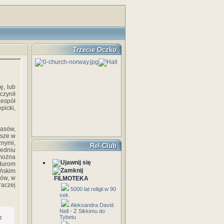
Trzecie Oczko
ę, lub
czynił
zespół
picki,
zasów,
ższe w
nymi,
Rel-Club
iedniu
 można
adurom
ońskim
nów, w
FILMOTEKA
raczej
5000 lat religii w 90
sek.
Aleksandra David
Nell - Z Sikkimu do
Tybetu
0