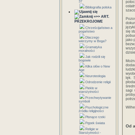
37
potoc
osta
Bibliografia polska
szaco
=>> ART.
Pozo
PRZEKROJOWE
doku
język
Chrześcijaństwo a
się s
pogaństwo
pobud
Dlaczego
jako 
wierzymy w Boga?
bezwz
Gramatyka
wszys
moralności
dzisi
Jak rodzili się
bogowie
Można
dodaw
Kilka słów o New
ludzk
Age
wyobr
Neuroteologia
lęk.
płod
Odrodzenie religii
średn
Piekło w
sagi 
starożytności
próby
Przechwytywanie
potrz
symboli
Wilh
Psychologiczne
źródła religijności
Płonące rzeki
Pępek świata
Od a
Religie w
Starożytności -