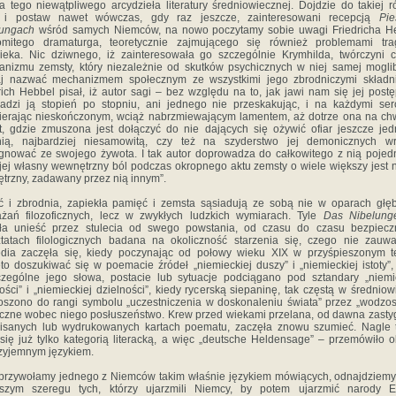
a tego niewątpliwego arcydzieła literatury średniowiecznej. Dojdzie do takiej r
 i postaw nawet wówczas, gdy raz jeszcze, zainteresowani recepcją
Pie
lungach
wśród samych Niemców, na nowo poczytamy sobie uwagi Friedricha He
omitego dramaturga, teoretycznie zajmującego się również problemami tra
ieka. Nic dziwnego, iż zainteresowała go szczególnie Krymhilda, twórczyni 
nizmu zemsty, który niezależnie od skutków psychicznych w niej samej mogl
iaj nazwać mechanizmem społecznym ze wszystkimi jego zbrodniczymi składni
rich Hebbel pisał, iż autor sagi – bez względu na to, jak jawi nam się jej post
adzi ją stopień po stopniu, ani jednego nie przeskakując, i na każdymi ser
ierając nieskończonym, wciąż nabrzmiewającym lamentem, aż dotrze ona na ch
t, gdzie zmuszona jest dołączyć do nie dających się ożywić ofiar jeszcze jed
tnią, najbardziej niesamowitą, czy też na szyderstwo jej demonicznych w
gnować ze swojego żywota. I tak autor doprowadza do całkowitego z nią pojed
jej własny wewnętrzny ból podczas okropnego aktu zemsty o wiele większy jest 
trzny, zadawany przez nią innym”.
ć i zbrodnia, zapiekła pamięć i zemsta sąsiadują ze sobą nie w oparach głę
żań filozoficznych, lecz w zwykłych ludzkich wymiarach. Tyle
Das Nibelunge
ała unieść przez stulecia od swego powstania, od czasu do czasu bezpiecz
tatach filologicznych badana na okoliczność starzenia się, czego nie zauw
edia zaczęła się, kiedy poczynając od połowy wieku XIX w przyśpieszonym t
to doszukiwać się w poemacie źródeł „niemieckiej duszy” i „niemieckiej istoty”,
zególne jego słowa, postacie lub sytuacje podciągano pod sztandary „niemi
ości” i „niemieckiej dzielności”, kiedy rycerską siepaninę, tak częstą w średniow
szono do rangi symbolu „uczestniczenia w doskonaleniu świata” przez „wodzos
czne wobec niego posłuszeństwo. Krew przed wiekami przelana, od dawna zasty
isanych lub wydrukowanych kartach poematu, zaczęła znowu szumieć. Nagle 
 się już tylko kategorią literacką, a więc „deutsche Heldensage” – przemówiło 
zyjemnym językiem.
 przywołamy jednego z Niemców takim właśnie językiem mówiących, odnajdziem
wszym szeregu tych, którzy ujarzmili Niemcy, by potem ujarzmić narody E