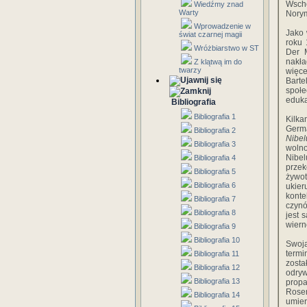
Wscho
Wiedźmy znad
Warty
Norym
Wprowadzenie w
Jako 
świat czarnej magii
roku 
Wróżbiarstwo w ST
Der 
nakła
Z klątwą im do
twarzy
więc
Barte
społe
eduka
Bibliografia
Bibliografia 1
Kilka
Germ
Bibliografia 2
Nibel
Bibliografia 3
woln
Nibel
Bibliografia 4
prze
Bibliografia 5
żywot
Bibliografia 6
ukier
konte
Bibliografia 7
czynó
Bibliografia 8
jest 
wiern
Bibliografia 9
Bibliografia 10
Swoją
termi
Bibliografia 11
zosta
Bibliografia 12
odry
Bibliografia 13
propa
Rose
Bibliografia 14
umie