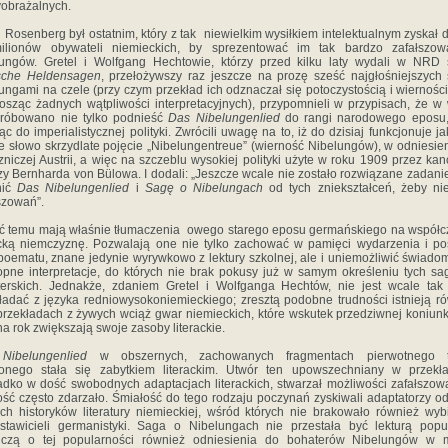
obrażalnych.
d Rosenberg był ostatnim, który z tak niewielkim wysiłkiem intelektualnym zyskał 
ilionów obywateli niemieckich, by sprezentować im tak bardzo zafałszow
ungów. Gretel i Wolfgang Hechtowie, którzy przed kilku laty wydali w NRD
sche Heldensagen
, przełożywszy raz jeszcze na prozę sześć najgłośniejszych
ungami na czele (przy czym przekład ich odznaczał się potoczystością i wierności
osząc żadnych wątpliwości interpretacyjnych), przypomnieli w przypisach, że w
próbowano nie tylko podnieść
Das Nibelungenlied
do rangi narodowego eposu, 
ąc do imperialistycznej polityki. Zwrócili uwagę na to, iż do dzisiaj funkcjonuje ja
 słowo skrzydlate pojęcie „Nibelungentreue” (wierność Nibelungów), w odniesie
zniczej Austrii, a więc na szczeblu wysokiej polityki użyte w roku 1909 przez kan
y Bernharda von Bülowa. I dodali: „Jeszcze wcale nie zostało rozwiązane zadanie
nić
Das Nibelungenlied
i
Sagę o Nibelungach
od tych zniekształceń, żeby ni
szowań”.
ć temu mają właśnie tłumaczenia owego starego eposu germańskiego na współ
acką niemczyznę. Pozwalają one nie tylko zachować w pamięci wydarzenia i po
poematu, znane jedynie wyrywkowo z lektury szkolnej, ale i uniemożliwić świado
pne interpretacje, do których nie brak pokusy już w samym określeniu tych sa
erskich. Jednakże, zdaniem Gretel i Wolfganga Hechtów, nie jest wcale tak
ładać z języka redniowysokoniemieckiego; zresztą podobne trudności istnieją r
przekładach z żywych wciąż gwar niemieckich, które wskutek przedziwnej koniunk
na rok zwiększają swoje zasoby literackie.
Nibelungenlied
w obszernych, zachowanych fragmentach pierwotnego t
onego stała się zabytkiem literackim. Utwór ten upowszechniany w przekła
adko w dość swobodnych adaptacjach literackich, stwarzał możliwości zafałszow
ość często zdarzało. Śmiałość do tego rodzaju poczynań zyskiwali adaptatorzy o
ych historyków literatury niemieckiej, wśród których nie brakowało również wyb
stawicieli germanistyki. Saga o Nibelungach nie przestała być lekturą popu
dczą o tej popularności również odniesienia do bohaterów Nibelungów w 