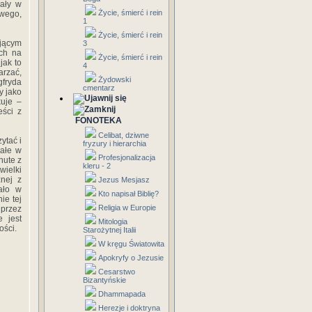
iały w
Życie, śmierć i rein
wego,
1
Życie, śmierć i rein
jącym
3
ch na
Życie, śmierć i rein
jak to
4
arzać,
Żydowski
gfryda
cmentarz
y jako
kuje –
eści z
FONOTEKA
Celibat, dziwne
ytać i
fryzury i hierarchia
iałe w
Profesjonalizacja
nute z
kleru - 2
wielki
nej z
Jezus Mesjasz
ało w
Kto napisał Biblię?
ie tej
Religia w Europie
 przez
e jest
Mitologia
ości.
Starożytnej Italii
W kręgu Światowita
Apokryfy o Jezusie
Cesarstwo
Bizantyńskie
Dhammapada
Herezje i doktryna