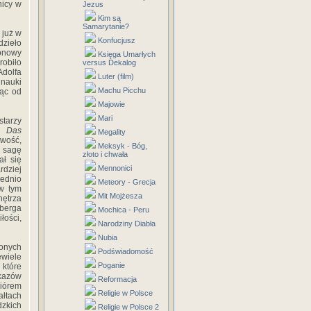
nicy w
Jezus
Kim są
Samarytanie?
 już w
Konfucjusz
dzieło
onowy
Księga Umarłych
robiło
versus Dekalog
dolfa
Luter (film)
 nauki
Machu Picchu
jąc od
Majowie
Mari
starzy
 w
Das
Megality
owość,
Meksyk - Bóg,
 sagę
złoto i chwała
ał się
Mennonici
dziej
iednio
Meteory - Grecja
 w tym
Mit Mojżesza
nętrza
nberga
Mochica - Peru
łości,
Narodziny Diabła
Nubia
conych
Podświadomość
ewiele
Poganie
 które
kazów
Reformacja
piórem
Religie w Polsce
łtach
zkich
Religie w Polsce 2