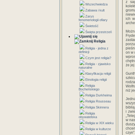
z sag
Wszechwiedza
kole
groma
Zabawa i kult
niewi
Zarys
ich w
fenomenologii ofiary
arche
Świetość
Można
Święta przestrzeń
Fryd
zasta
Religia
porzu
pieśn
Religia - jedna z
definicji
on w 
wpros
Czym jest religia?
chętn
Religia - zjawisko
że je
naturalne
Gunth
Klasyfikacja religii
szkic
Etnologia religii
rodza
Religia
Wolfr
Bocheńskiego
niż j
Religia Durkheima
Jedn
Religia Rousseau
wszys
bibli
Religia Skinnera
i zwi
Religia
„Tele
obywatelska
w nas
Religia w XIX wieku
duszy
chcem
Religia w kulturze
czyn”