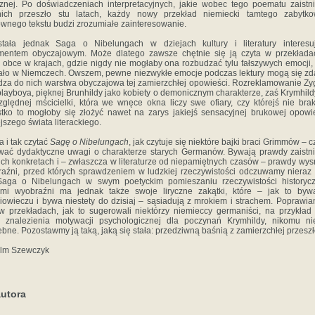
znej. Po doświadczeniach interpretacyjnych, jakie wobec tego poematu zaistn
tnich przeszło stu latach, każdy nowy przekład niemiecki tamtego zabytko
wnego tekstu budzi zrozumiałe zainteresowanie.
stała jednak Saga o Nibelungach w dziejach kultury i literatury interesu
mentem obyczajowym. Może dlatego zawsze chętnie się ją czyta w przekłada
i obce w krajach, gdzie nigdy nie mogłaby ona rozbudzać tylu fałszywych emocji, 
tało w Niemczech. Owszem, pewne niezwykłe emocje podczas lektury mogą się zd
za do nich warstwa obyczajowa tej zamierzchłej opowieści. Rozreklamowanie Zy
playboya, pięknej Brunhildy jako kobiety o demonicznym charakterze, zaś Krymhild
ględnej mścicielki, która we wnęce okna liczy swe ofiary, czy którejś nie bra
tko to mogłoby się złożyć nawet na zarys jakiejś sensacyjnej brukowej opowi
ejszego świata literackiego.
 i tak czytać
Sagę o Nibelungach
, jak czytuje się niektóre bajki braci Grimmów – cz
ać dydaktyczne uwagi o charakterze starych Germanów. Bywają prawdy zaistn
ich konkretach i – zwłaszcza w literaturze od niepamiętnych czasów – prawdy wys
aźni, przed których sprawdzeniem w ludzkiej rzeczywistości odczuwamy nieraz 
 Saga o Nibelungach w swym poetyckim pomieszaniu rzeczywistości historycz
ami wyobraźni ma jednak także swoje liryczne zakątki, które – jak to byw
iowieczu i bywa niestety do dzisiaj – sąsiadują z mrokiem i strachem. Poprawian
w przekładach, jak to sugerowali niektórzy niemieccy germaniści, na przykład
 znalezienia motywacji psychologicznej dla poczynań Krymhildy, nikomu ni
ebne. Pozostawmy ją taką, jaką się stała: przedziwną baśnią z zamierzchłej przeszł
elm Szewczyk
utora