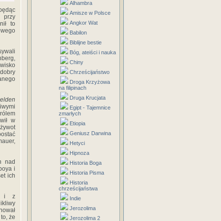
Alhambra
 będąc
Amisze w Polsce
 przy
Angkor Wat
nił to
rowego
Babilon
Biblijne bestie
sywali
Bóg, ateiści i nauka
berg,
Chiny
zwisko
 dobry
Chrześcijaństwo
anego
Droga Krzyżowa
na filipinach
Druga Krucjata
Helden
iwymi
Egipt - Tajemnice
rólem
zmarłych
wił w
Etiopia
 żywot
Geniusz Darwina
postać
auer,
Hetyci
Hipnoza
n nad
Historia Boga
boya i
Historia Pisma
et ich
Historia
chrześcijaństwa
m i z
Indie
kliwy
Jerozolima
onował
to, że
Jerozolima 2