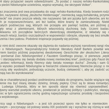
ił stary przyjaciel swymi odwiedzinami: „To postać z naszej reńsko-frankońskiej
w pieśni Nibelungów ucieleśnia, wypisz-wymaluj, ów skrzypek Volker”.
ez znaczenia jest owa przydawka do sagi: reńsko-frankońska. Kiedy bowiem rodzi
eśni, nazywane dzisiaj „deutsche Heldensage”, niemiecką sagą bohaterską, przymi
iecki” nie znano jeszcze wtedy, nie nazywano tak ani języka tych utworów, ani kr
ch je rozpowszechniano, ani też ludów, które krainy te zamieszkiwały. Niek
ałych podówczas sag, których nie przejęła ani pamięć ludzka, ani później 
nęły wraz z plemionami, których własnością duchową były. Uczeni bada
kiwaniu ich początków twórczych stwierdzają obiektywnie, iż składały się
owych relacji, bardzo oszczędnych w wypowiedzi i obrazie, obywały się bez smutk
zenia i bez patosu. Podobne inspiracje pojawiły się później.
z nimi dość owocne okazały się dążenia do nadania wyższej narodowej rangi rów
 o Nibelungach. Nacjonalistyczny historyk literatury Adolf Bartels powitał w
niem bardzo później popularnej dwutomowej
Geschichte der deutschen Litera
j porównał
Das Nibelungenlied
z
Faustem
Goethego pisząc, iż pierwsza „węd
 i starzejącemu się światu dodała nowej niemieckiej krwi”, podczas gdy
Faust
do
„wobec reformacji, kiedy Niemcy dały światu nowego ducha”. Zresztą i sam 
o wysoko postawił Nibelungów w hierarchii oświeceniowej Niemców pisząc o ni
oszą siłę wyobraźni, pobudzają uczucie, budzą ciekawość i, aby jej zadość uc
ają nas do wyrokowania”.
ota w charakteryzacji postaci podniesiona została do programu, każde wiążące się
lenie ma być miarą ideału: dzielny, śmiały, piękny. Choć są to słowa romanty
y Ludwiga Uhlanda, który w ten sposób starał się również usprawiedliwić
tywny warsztat poetycki utworu, powtarzali je później politycy i publicyści, starają
zec w tym ograniczeniu cechę godną najwyższego uznania: prostotę i bezpośre
a wojskowego.
nicy sagi o Nibelungach – a jest ich przecież sporo nie tylko w niemieckim
rowym – poczynając od połowy wieku XIX podzielili się i wyraźnie się różnią w wi