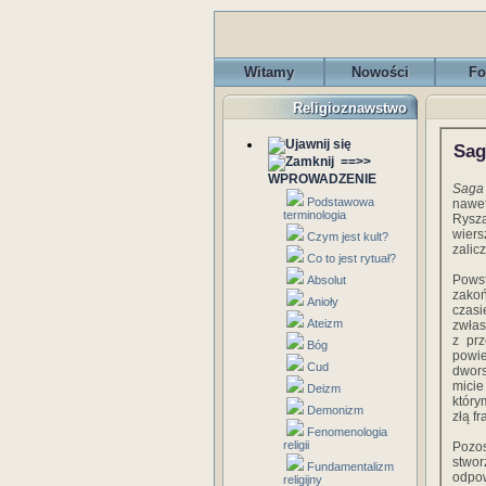
Witamy
Nowości
Fo
Religioznawstwo
Sag
==>>
WPROWADZENIE
Saga
Podstawowa
nawet
terminologia
Rysz
wiers
Czym jest kult?
zalic
Co to jest rytuał?
Powst
Absolut
zakoń
Anioły
czas
Ateizm
zwłas
z prz
Bóg
powie
Cud
dwors
micie
Deizm
który
Demonizm
złą f
Fenomenologia
religii
Pozo
stwo
Fundamentalizm
odpo
religijny