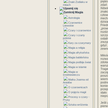
piękn
Znaki Zodiaku w
zdań
mitach
Nibe
znak
Magia
człow
Astrologia
mecha
dzis
Czarownice
Fried
Litewskie
„prow
Czary i czarownice
rozdz
szczy
Czary i czarty
polskie
osta
zrezy
Kary za czarymary
gdyż 
Magia a religia
zewnę
Magia afrykańska
Miłoś
Magia babilońska
rozwa
zdoł
Magia podbija świat
warsz
Magia w islamie
Trag
Magia w
zaczę
średniowieczu
poszc
wiern
Matka Joanna od
podno
Aniołów
konie
O czarownicach
przep
O pojęciu magii
stało
niepr
Procesy o czary -
Prusy
Jeśli
Sztuka wróżenia
pier