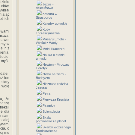
dzieło
Jezus -
udów,
dzieciństwo
wybrał
Katedra w
niając
Strasburgu
et ich
Katedry gotyckie
Kody
łowami
chrześcijaństwa
stwa,
Masaru Emoto -
 nawet
Wieści z Wody
jemy w
ej niż
Mnisi i kacerze
ienia,
Nauka o stanie
żecie,
umyslu
 myśl,
Newton - Mroczny
Heretyk
dalej,
Niebo na ziemi -
eż ten
Buddyzm
 stary
Nieznana rodzina
e wolę
Jezusa
Petra
a, że
Pierwsza Krucjata
 naszą
Piramidy
leksji
le dla
Scjentologia
en sam
Skala
 całej
porównawcza planet
zynem,
Skarby wczesnego
cia, o
Średniowiecza
aką mu