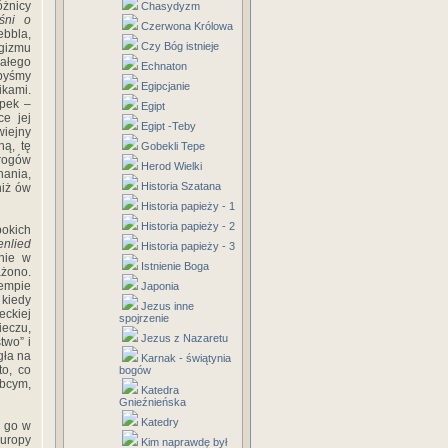
óżnicy
Chasydyzm
śni o
Czerwona Królowa
bbla,
Czy Bóg istnieje
gizmu
całego
Echnaton
ibyśmy
Egipcjanie
kami.
ępek –
Egipt
ce jej
Egipt -Teby
wiejny
ną, tę
Gobekli Tepe
rogów
Herod Wielki
nania,
Historia Szatana
niż ów
Historia papieży - 1
Historia papieży - 2
bokich
nlied
Historia papieży - 3
nie w
Istnienie Boga
ażono.
empie
Japonia
 kiedy
Jezus inne
eckiej
spojrzenie
ieczu,
Jezus z Nazaretu
two” i
gła na
Karnak - świątynia
to, co
bogów
obcym,
Katedra
Gnieźnieńska
Katedry
y go w
uropy
Kim naprawdę był