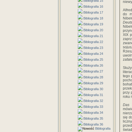
Bibliografia 15
niewy
Bibliografia 16
Alfre
Bibliografia 17
do m
Nibel
Bibliografia 18
Deut
Bibliografia 19
Nibel
Bibliografia 20
przyn
XIX 
Bibliografia 21
zaprz
Bibliografia 22
zwane
sojus
Bibliografia 23
Rzesz
Bibliografia 24
uwol
zafał
Bibliografia 25
Bibliografia 26
Służy
Bibliografia 27
liter
tego 
Bibliografia 28
pocho
Bibliografia 29
bohat
przek
Bibliografia 30
przy 
Bibliografia 31
roku 
Bibliografia 32
Das 
Bibliografia 33
mówi
Bibliografia 34
nierz
się d
Bibliografia 35
liczn
Bibliografia 36
przed
Bibliografia
świa