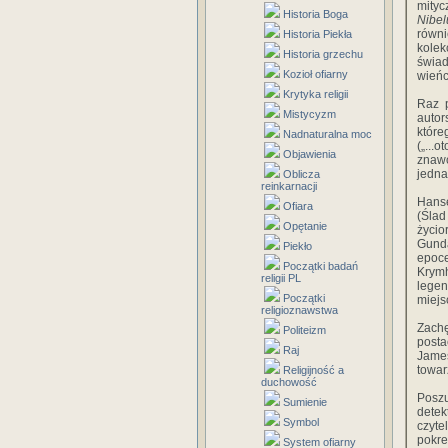
mity
Historia Boga
Nibe
równ
Historia Piekła
kolek
Historia grzechu
świad
Kozioł ofiarny
wieńc
Krytyka religii
Raz p
Mistycyzm
auto
które
Nadnaturalna moc
(„...
Objawienia
znaw
jedna
Oblicza
reinkarnacji
Hans
Ofiara
(Śla
Opętanie
życi
Gund
Piekło
epoce
Początki badań
Krymh
religii PL
lege
Początki
miejs
religioznawstwa
Zach
Politeizm
posta
Raj
James
towar
Religijność a
duchowość
Posz
Sumienie
dete
Symbol
czyte
pokre
System ofiarny