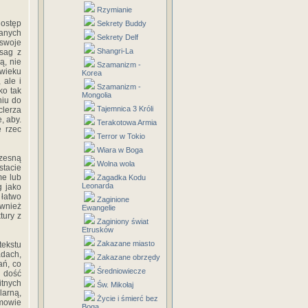
Rzymianie
dostęp
Sekrety Buddy
anych
Sekrety Delf
 swoje
Shangri-La
 sag z
ą, nie
Szamanizm -
 wieku
Korea
ale i
Szamanizm -
ko tak
Mongolia
niu do
Tajemnica 3 Króli
clerza
, aby.
Terakotowa Armia
e rzec
Terror w Tokio
Wiara w Boga
czesną
Wolna wola
stacie
me lub
Zagadka Kodu
Leonarda
g jako
 łatwo
Zaginione
ównież
Ewangelie
tury z
Zaginiony świat
Etrusków
Zakazane miasto
ekstu
dach,
Zakazane obrzędy
ań, co
Średniowiecze
d dość
itnych
Św. Mikołaj
larną,
Życie i śmierć bez
mowie
Boga