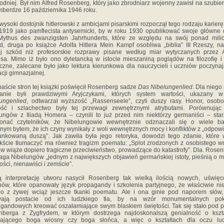
dniej. Był nim Alfred Rosenberg, który jako zbrodniarz wojenny zawisł na szubie
berdze 16 października 1946 roku.
wysoki dostojnik hitlerowski z ambicjami pisarskimi rozpoczął tego rodzaju karierę
1919 jako pamflecista antysemicki, by w roku 1930 opublikować swoje główne 
Mythus des zwanzigsten Jahrhunderts, które ze względu na swój ponad mili
d, druga po książce Adolfa Hitlera Mein Kampf osobliwa „biblia” III Rzeszy, na
ej szkód niż profesorskie rozprawy pisane według miar wytyczanych przez A
lsa. Mimo iż było ono dyletancką w istocie mieszaniną poglądów na filozofię i
czne, zalecane było jako lektura kierunkowa dla nauczycieli i uczniów poczyna
cji gimnazjalnej.
naście stron tej książki poświęcił Rosenberg sadze
Das Nibelungenlied
. Dla niego 
anie byli prawdziwymi Aryjczykami, których system wartości, ukazany
ungenlied
, odtwarzał wyższość „Rassenseele”, czyli duszy rasy. Honor, osob
ość i szlachectwo były tej przewagi zewnętrznymi atrybutami. Porównując
ungów z Iliadą Homera – czynili to już przed nim niektórzy germaniści – star
konać czytelników, że Nibelungowie wewnętrznie odznaczali się o wiele bar
nym bytem, że ich czyny wynikały z woli wewnętrznych mocy i konfliktów z „odpow
unkowaną duszą”. Jak zawiła była jego retoryka, dowodzi tego zdanie, które
kście tłumaczyć ma również tragizm poematu: „Splot zrodzonych z osobistego w
w wiąże dopiero tragiczne przeciwieństwo, prowadzące do katastrofy”. Dla. Rose
saga Nibelungów „jednym z największych objawień germańskiej istoty, pieśnią o mi
ości, nienawiści i zemście”.
 interpretację utworu nasycił Rosenberg tak wielką ilością nowych, uświę
nów, które opanowały język propagandy i szkolenia partyjnego, że właściwie ni
ło z żywej wciąż jeszcze tkanki poematu. Ale i ona ginie pod naporem słów,
wają postacie od ich ludzkiego tła, by na wzór monumentalnych po
gandowych kreować oszałamiające swym blaskiem świętości. Tak się stało pod 
nberga z Zygfrydem, w którym dostrzega najdoskonalszą genialność o kszta
rającego boga wiosny czy boga słońca, a więc o kształtach dla oczu lud