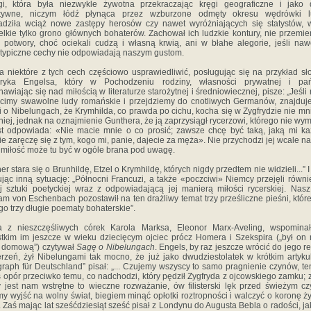
i, która była niezwykle żywotna przekraczając kręgi geograficzne i jako 
ktywne, niczym łódź płynąca przez wzburzone odmęty okresu wędrówki l
dziła wciąż nowe zastępy herosów czy nawet wyróżniających się statystów, 
elkie tylko grono głównych bohaterów. Zachował ich ludzkie kontury, nie przemie
 potwory, choć ociekali cudzą i własną krwią, ani w błahe alegorie, jeśli naw
typiczne cechy nie odpowiadają naszym gustom.
 niektóre z tych cech częściowo usprawiedliwić, posługując się na przykład s
eryka Engelsa, który w Pochodzeniu rodziny, własności prywatnej i pań
nawiając się nad miłością w literaturze starożytnej i średniowiecznej, pisze: „Jeśli
cimy swawolne ludy romańskie i przejdziemy do cnotliwych Germanów, znajdu
i o Nibelungach, że Krymhilda, co prawda po cichu, kocha się w Zygfrydzie nie mni
niej, jednak na oznajmienie Gunthera, że ją zaprzysiągł rycerzowi, którego nie wym
t odpowiada: «Nie macie mnie o co prosić; zawsze chcę być taką, jaką mi ka
ie zaręczę się z tym, kogo mi, panie, dajecie za męża». Nie przychodzi jej wcale na
j miłość może tu być w ogóle brana pod uwagę.
er stara się o Brunhildę, Etzel o Krymhildę, których nigdy przedtem nie widzieli...” I 
ując inną sytuację: „Północni Francuzi, a także «poczciwi» Niemcy przejęli równi
j sztuki poetyckiej wraz z odpowiadającą jej manierą miłości rycerskiej. Nasz
am von Eschenbach pozostawił na ten drażliwy temat trzy prześliczne pieśni, któr
ego trzy długie poematy bohaterskie”.
a z nieszczęśliwych córek Karola Marksa, Eleonor Marx-Aveling, wspominał
tkim im jeszcze w wieku dziecięcym ojciec prócz Homera i Szekspira („był on
ą domową”) czytywał
Sagę o Nibelungach
. Engels, by raz jeszcze wrócić do jego ref
erzeń, żył Nibelungami tak mocno, że już jako dwudziestolatek w krótkim artyku
graph für Deutschland” pisał: „... Czujemy wszyscy to samo pragnienie czynów, t
 opór przeciwko temu, co nadchodzi, który pędził Zygfryda z ojcowskiego zamku; z
 jest nam wstrętne to wieczne rozważanie, ów filisterski lęk przed świeżym c
y wyjść na wolny świat, biegiem minąć opłotki roztropności i walczyć o koronę ży
. Zaś mając lat sześćdziesiąt sześć pisał z Londynu do Augusta Bebla o radości, j