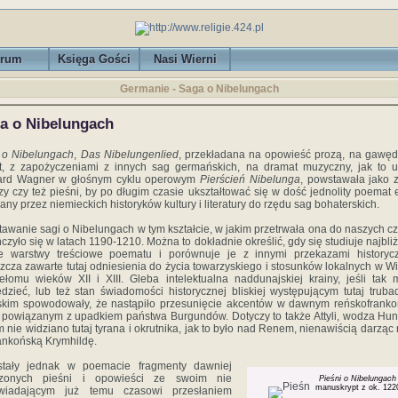
rum
Księga Gości
Nasi Wierni
Germanie - Saga o Nibelungach
a o Nibelungach
 o Nibelungach
,
Das Nibelungenlied
, przekładana na opowieść prozą, na gawęd
, z zapożyczeniami z innych sag germańskich, na dramat muzyczny, jak to u
ard Wagner w głośnym cyklu operowym
Pierścień Nibelunga
, powstawała jako 
zy czy też pieśni, by po długim czasie ukształtować się w dość jednolity poemat e
zany przez niemieckich historyków kultury i literatury do rzędu sag bohaterskich.
awanie sagi o Nibelungach w tym kształcie, w jakim przetrwała ona do naszych c
czyło się w latach 1190-1210. Można to dokładnie określić, gdy się studiuje najbli
ie warstwy treściowe poematu i porównuje je z innymi przekazami historycz
zcza zawarte tutaj odniesienia do życia towarzyskiego i stosunków lokalnych w W
ełomu wieków XII i XIII. Gleba intelektualna naddunajskiej krainy, jeśli tak
dzieć, lub też stan świadomości historycznej bliskiej występującym tutaj trub
kim spowodowały, że nastąpiło przesunięcie akcentów w dawnym reńskofrank
 powiązanym z upadkiem państwa Burgundów. Dotyczy to także Attyli, wodza Hu
m nie widziano tutaj tyrana i okrutnika, jak to było nad Renem, nienawiścią darząc 
rankońską Krymhildę.
stały jednak w poemacie fragmenty dawniej
rzonych pieśni i opowieści ze swoim nie
Pieśni o Nibelungach
manuskrypt z ok. 122
wiadającym już temu czasowi przesłaniem