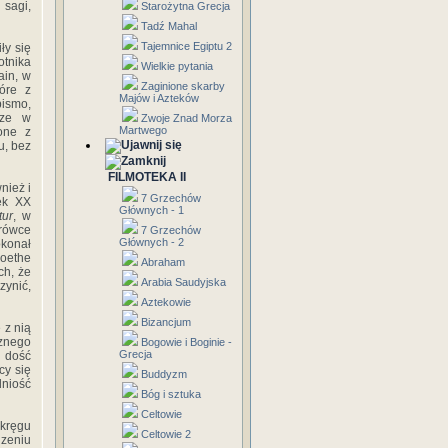
 sagi,
Starożytna Grecja
Tadź Mahal
Tajemnice Egiptu 2
ły się
otnika
Wielkie pytania
ain, w
Zaginione skarby
tóre z
Majów i Azteków
pismo,
cze w
Zwoje Znad Morza
Martwego
 one z
u, bez
FILMOTEKA II
nież i
7 Grzechów
iek XX
Głównych - 1
tur
, w
rówce
7 Grzechów
Głównych - 2
konał
Goethe
Abraham
ch, że
Arabia Saudyjska
zynić,
Aztekowie
Bizancjum
 z nią
cznego
Bogowie i Boginie -
Grecja
 dość
cy się
Buddyzm
dniość
Bóg i sztuka
Celtowie
 kręgu
Celtowie 2
dzeniu