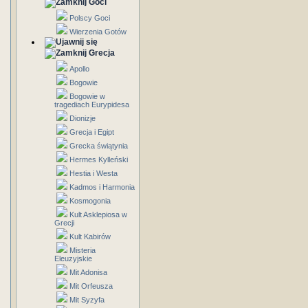
Goci
Polscy Goci
Wierzenia Gotów
Grecja
Apollo
Bogowie
Bogowie w
tragediach Eurypidesa
Dionizje
Grecja i Egipt
Grecka świątynia
Hermes Kylleński
Hestia i Westa
Kadmos i Harmonia
Kosmogonia
Kult Asklepiosa w
Grecji
Kult Kabirów
Misteria
Eleuzyjskie
Mit Adonisa
Mit Orfeusza
Mit Syzyfa