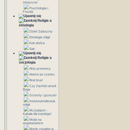
mistyczne
Psychologia r.
Freuda
Religie a
etnologia
Dzień Zaduszny
Etnologia religii
Kult słońca
Sati
Religie a
socjologia
Akty przemocy
Ateizm po czesku
Brat brud
Czy Zachód utracił
Boga
Grzechy i grzeszki
Instytucjonalizacja
religii
McJudaizm -
Kabała dla każdego!
Moda na
wegetarianizm
Mordy rytualne w