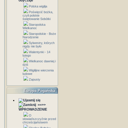
obyczaje
Polska wigilja
Poświęcić bożka,
czyli polskie
świętowanie Sobótki
Staropolska
Wielkanoc
Staropolskie - Boże
Narodzenie
Sylwestry, których
nigdy nie było
Walentynki - 14
lutego
Wielkanoc dawniej i
dziś
Wigilijne wierzenia
ludowe
Zapusty
Europa Pogańska
==>>
WPROWADZENIE
O
słowiańszczyźnie przed
chrześcijaństwem