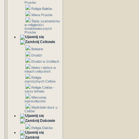
Prusów
Religia Bałtów
Wiara Prusów
Ślady szamanizmu
w religijności
średniowiecznych
Prusów
Celtowie
Beltaine
Druidzi
Druidzi w źródłach
Niebo i słońce w
mitach celtyckich
Religia
starożytnych Celtów
Religie Celtów -
zarys tematu
Wierzenia
staroceltyckie
Wędrówki dusz u
Celtów
Dakowie
Religia Daków