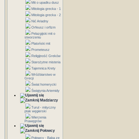
Mit o upadku dusz
Mitologia grecka - 1
Mitologia grecka - 2
Nić Ariadny
Orfeusz i orfizm
Pelazgijski mit o
stworzeniu
Platoński mit
Prometeusz
Religijność Greków
Starożytne misteria
Tajemnica Krety
Wróżbiarstwo w
Grecji
Świat homerycki
Świątynia Artemidy
Madziarzy
Turul - mityczny
ptak węgierski
Wierzenia
Prawęgrów
Połowcy
Połowcy - Baba ze