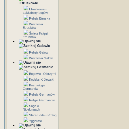
Etruskowie
Etruskowie -
zakładnicy bogów
Religia Etruska
Wierzenia
Etrusków
Święte Księgi
Etrusków
Galowie
Religia Galów
Wierzenia Galów
Germanie
Bogowie i Olbrzymi
Kodeks Królewski
Kosmologia
Germanów
Religia Germanów
Religie Germanów
Saga o
Nibelungach
Stara Edda - Prolog
Yggdrasil