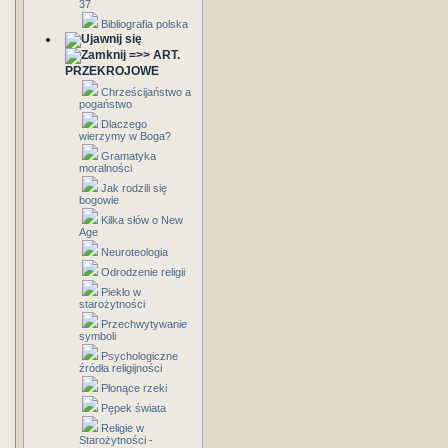
37
Bibliografia polska
=>> ART.
PRZEKROJOWE
Chrześcijaństwo a
pogaństwo
Dlaczego
wierzymy w Boga?
Gramatyka
moralności
Jak rodzili się
bogowie
Kilka słów o New
Age
Neuroteologia
Odrodzenie religii
Piekło w
starożytności
Przechwytywanie
symboli
Psychologiczne
źródła religijności
Płonące rzeki
Pępek świata
Religie w
Starożytności -