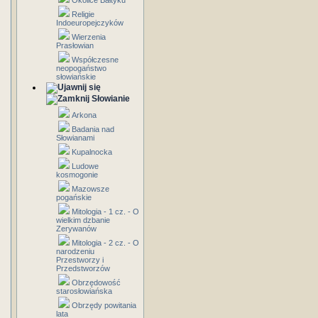
Okolice Bałtyku
Religie
Indoeuropejczyków
Wierzenia
Prasłowian
Współczesne
neopogaństwo
słowiańskie
Słowianie
Arkona
Badania nad
Słowianami
Kupalnocka
Ludowe
kosmogonie
Mazowsze
pogańskie
Mitologia - 1 cz. - O
wielkim dzbanie
Zerywanów
Mitologia - 2 cz. - O
narodzeniu
Przestworzy i
Przedstworzów
Obrzędowość
starosłowiańska
Obrzędy powitania
lata