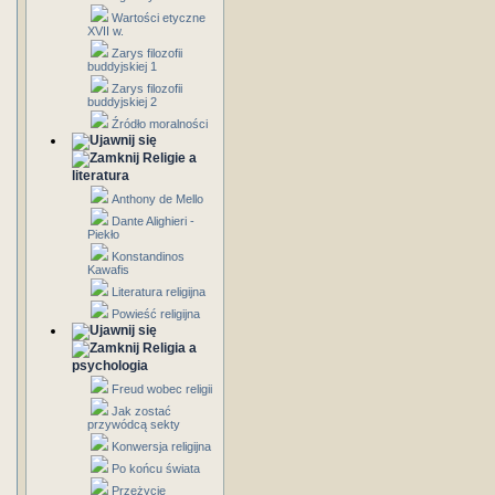
Wartości etyczne
XVII w.
Zarys filozofii
buddyjskiej 1
Zarys filozofii
buddyjskiej 2
Źródło moralności
Religie a
literatura
Anthony de Mello
Dante Alighieri -
Piekło
Konstandinos
Kawafis
Literatura religijna
Powieść religijna
Religia a
psychologia
Freud wobec religii
Jak zostać
przywódcą sekty
Konwersja religijna
Po końcu świata
Przeżycie