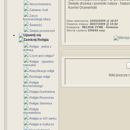
Święte drzewa i pomniki natury - Natu
Wszechwiedza
Kornel Drzewiński
Zabawa i kult
Zarys
fenomenologii ofiary
Data utworzenia:
22/03/2009 @ 16:57
Ostatnie zmiany:
30/07/2009 @ 15:32
Świetość
Kategoria :
RELIGIE ŻYWE - Sintoizm
Strona czytana
100644 razy
Święta przestrzeń
Religia
Religia - jedna z
definicji
Czym jest religia?
Religia - zjawisko
naturalne
Klasyfikacja religii
Nikt jeszcze 
Etnologia religii
Religia
Bocheńskiego
Religia Durkheima
Religia Rousseau
Religia Skinnera
Religia
obywatelska
Religia w XIX wieku
Religia w kulturze