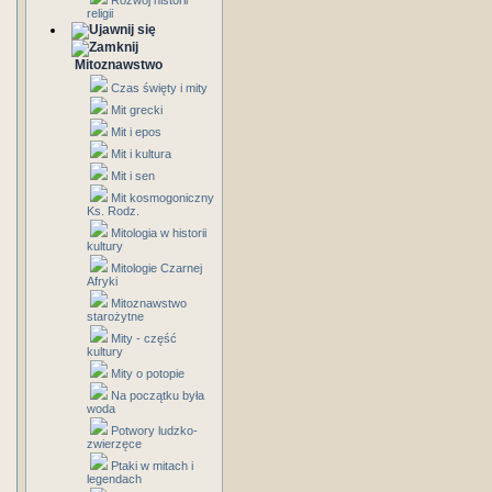
Rozwój historii
religii
Mitoznawstwo
Czas święty i mity
Mit grecki
Mit i epos
Mit i kultura
Mit i sen
Mit kosmogoniczny
Ks. Rodz.
Mitologia w historii
kultury
Mitologie Czarnej
Afryki
Mitoznawstwo
starożytne
Mity - część
kultury
Mity o potopie
Na początku była
woda
Potwory ludzko-
zwierzęce
Ptaki w mitach i
legendach