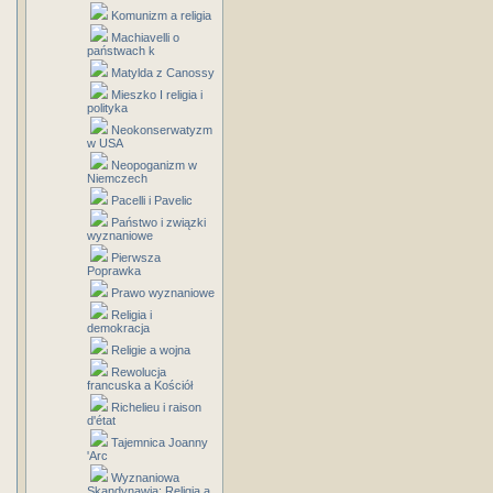
Komunizm a religia
Machiavelli o
państwach k
Matylda z Canossy
Mieszko I religia i
polityka
Neokonserwatyzm
w USA
Neopoganizm w
Niemczech
Pacelli i Pavelic
Państwo i związki
wyznaniowe
Pierwsza
Poprawka
Prawo wyznaniowe
Religia i
demokracja
Religie a wojna
Rewolucja
francuska a Kościół
Richelieu i raison
d'état
Tajemnica Joanny
'Arc
Wyznaniowa
Skandynawia: Religia a