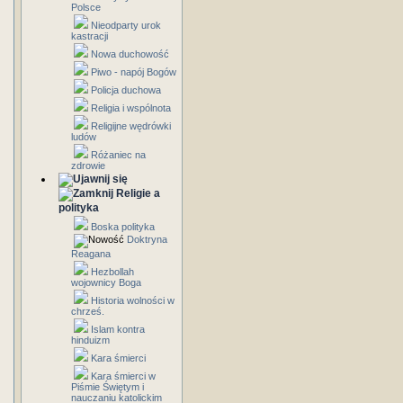
Polsce
Nieodparty urok
kastracji
Nowa duchowość
Piwo - napój Bogów
Policja duchowa
Religia i wspólnota
Religijne wędrówki
ludów
Różaniec na
zdrowie
Religie a
polityka
Boska polityka
Doktryna
Reagana
Hezbollah
wojownicy Boga
Historia wolności w
chrześ.
Islam kontra
hinduizm
Kara śmierci
Kara śmierci w
Piśmie Świętym i
nauczaniu katolickim