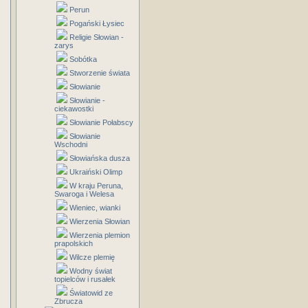
Perun
Pogański Łysiec
Religie Słowian -
zarys
Sobótka
Stworzenie świata
Słowianie
Słowianie -
ciekawostki
Słowianie Połabscy
Słowianie
Wschodni
Słowiańska dusza
Ukraiński Olimp
W kraju Peruna,
Swaroga i Welesa
Wieniec, wianki
Wierzenia Słowian
Wierzenia plemion
prapolskich
Wilcze plemię
Wodny świat
topielców i rusałek
Światowid ze
Zbrucza