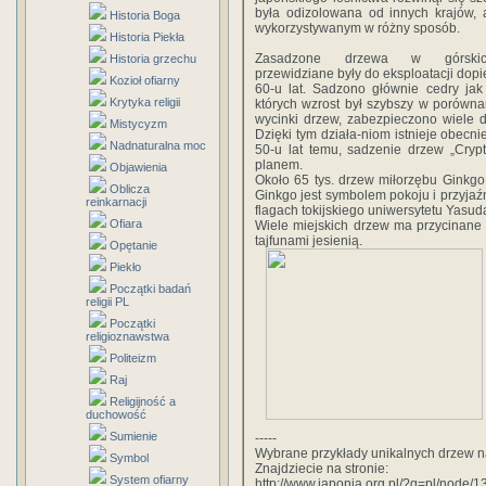
była odizolowana od innych krajów,
Historia Boga
wykorzystywanym w różny sposób.
Historia Piekła
Zasadzone drzewa w górskic
Historia grzechu
przewidziane były do eksploatacji dopi
Kozioł ofiarny
60-u lat. Sadzono głównie cedry jak
Krytyka religii
których wzrost był szybszy w porówn
wycinki drzew, zabezpieczono wiele 
Mistycyzm
Dzięki tym działa-niom istnieje obecni
Nadnaturalna moc
50-u lat temu, sadzenie drzew „Cryp
planem.
Objawienia
Około 65 tys. drzew miłorzębu Ginkgo
Oblicza
Ginkgo jest symbolem pokoju i przyjaźn
reinkarnacji
flagach tokijskiego uniwersytetu Yasud
Ofiara
Wiele miejskich drzew ma przycinane 
tajfunami jesienią.
Opętanie
Piekło
Początki badań
religii PL
Początki
religioznawstwa
Politeizm
Raj
Religijność a
duchowość
Sumienie
-----
Wybrane przykłady unikalnych drzew n
Symbol
Znajdziecie na stronie:
System ofiarny
http://www.japonia.org.pl/?q=pl/node/1