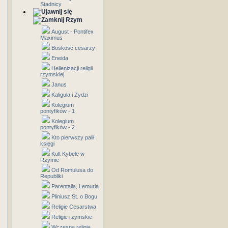
Stadnicy
Rzym
August - Pontifex
Maximus
Boskość cesarzy
Eneida
Hellenizacji religii
rzymskiej
Janus
Kaligula i Żydzi
Kolegium
pontyfików - 1
Kolegium
pontyfików - 2
Kto pierwszy palił
księgi
Kult Kybele w
Rzymie
Od Romulusa do
Republiki
Parentalia, Lemuria
Pliniusz St. o Bogu
Religie Cesarstwa
Religie rzymskie
Wczesna religia