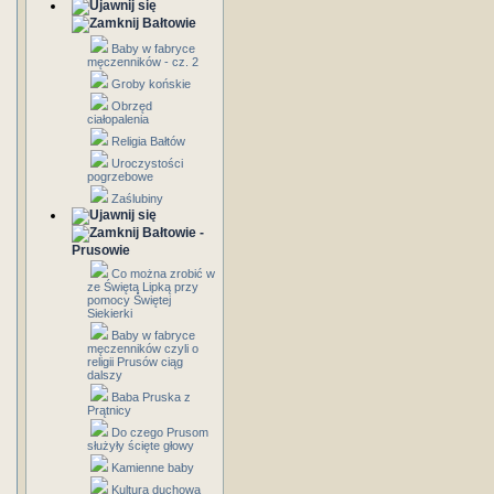
Bałtowie
Baby w fabryce
męczenników - cz. 2
Groby końskie
Obrzęd
ciałopalenia
Religia Bałtów
Uroczystości
pogrzebowe
Zaślubiny
Bałtowie -
Prusowie
Co można zrobić w
ze Świętą Lipką przy
pomocy Świętej
Siekierki
Baby w fabryce
męczenników czyli o
religii Prusów ciąg
dalszy
Baba Pruska z
Prątnicy
Do czego Prusom
służyły ścięte głowy
Kamienne baby
Kultura duchowa