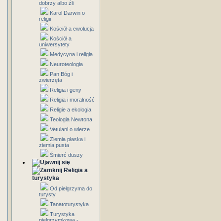
dobrzy albo źli
Karol Darwin o
religii
Kościół a ewolucja
Kościół a
uniwersytety
Medycyna i religia
Neuroteologia
Pan Bóg i
zwierzęta
Religia i geny
Religia i moralność
Religie a ekologia
Teologia Newtona
Vetulani o wierze
Ziemia płaska i
ziemia pusta
Śmierć duszy
Religia a
turystyka
Od pielgrzyma do
turysty
Tanatoturystyka
Turystyka
pielgrzymkowa -