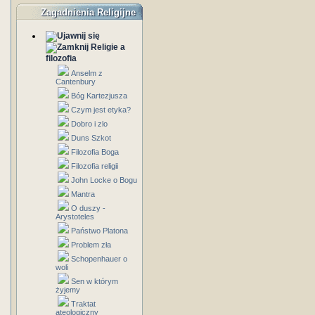
Zagadnienia Religijne
Religie a
filozofia
Anselm z
Cantenbury
Bóg Kartezjusza
Czym jest etyka?
Dobro i zlo
Duns Szkot
Filozofia Boga
Filozofia religii
John Locke o Bogu
Mantra
O duszy -
Arystoteles
Państwo Platona
Problem zła
Schopenhauer o
woli
Sen w którym
żyjemy
Traktat
ateologiczny