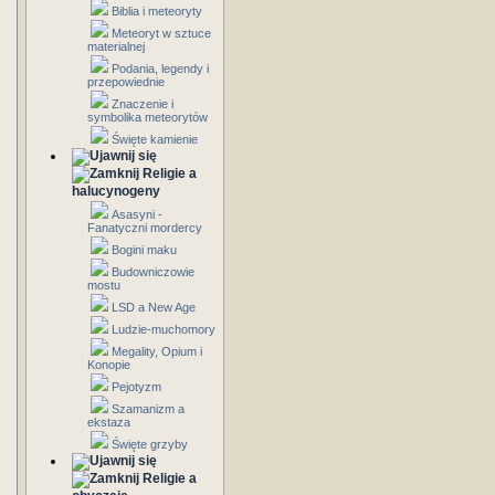
Biblia i meteoryty
Meteoryt w sztuce
materialnej
Podania, legendy i
przepowiednie
Znaczenie i
symbolika meteorytów
Święte kamienie
Religie a
halucynogeny
Asasyni -
Fanatyczni mordercy
Bogini maku
Budowniczowie
mostu
LSD a New Age
Ludzie-muchomory
Megality, Opium i
Konopie
Pejotyzm
Szamanizm a
ekstaza
Święte grzyby
Religie a