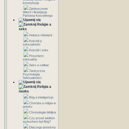
konstytucja
Zjednoczenie
Włoch i likwidacja
Państwa Kościelnego
Religie a
seks
Heloiza i Abelard
Kościół a
seksualność
Kościół i seks
Pesymizm
seksualny
Seks a celibat
Tantryczna
Psychologia
Seksualności
Religia a
nauka
Bóg a inteligencja
Choroba a religia w
antyku
Chronologia biblijna
Czy przed wielkim
wybuchem był Bóg?
Dlaczego jesteśmy