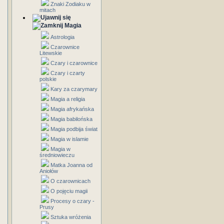
Znaki Zodiaku w
mitach
Magia
Astrologia
Czarownice
Litewskie
Czary i czarownice
Czary i czarty
polskie
Kary za czarymary
Magia a religia
Magia afrykańska
Magia babilońska
Magia podbija świat
Magia w islamie
Magia w
średniowieczu
Matka Joanna od
Aniołów
O czarownicach
O pojęciu magii
Procesy o czary -
Prusy
Sztuka wróżenia