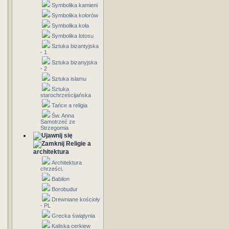
Symbolika kamieni
Symbolika kolorów
Symbolika koła
Symbolika lotosu
Sztuka bizantyjska
- 1
Sztuka bizanyjska
- 2
Sztuka islamu
Sztuka
starochrześcijańska
Tańce a religia
Św. Anna
Samotrzeć ze
Strzegomia
Religie a
architektura
Architektura
chrześci.
Babilon
Borobudur
Drewniane kościoły
- PL
Grecka świątynia
Kaliska cerkiew