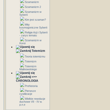
Szamanizm
Szamanizm 2
Szamanizm w
Syberii
Kim jest szaman?
Mity
kosmogoniczne Syberii
Religie Azji i Syberii
- zarys tematu
Szamanizm w
Korei
Totemizm
Teoria totemizmu
Totemizm
Totemizm
Malinowskiego
=>>
CHRONOLOGIA
Prehistoria
Pierwsze
cywilizacje
Wielkie rewolucje
duchowe VII - IV w.
p.n.e