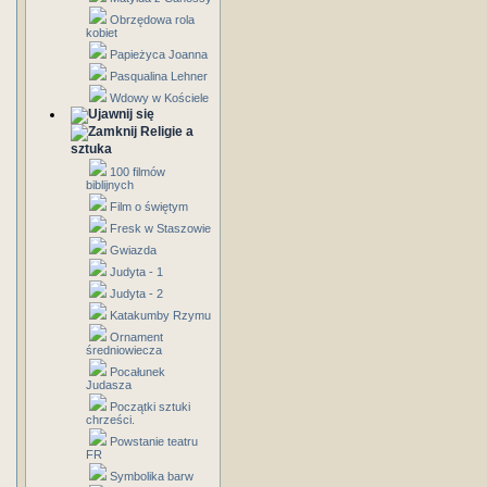
Obrzędowa rola
kobiet
Papieżyca Joanna
Pasqualina Lehner
Wdowy w Kościele
Religie a
sztuka
100 filmów
biblijnych
Film o świętym
Fresk w Staszowie
Gwiazda
Judyta - 1
Judyta - 2
Katakumby Rzymu
Ornament
średniowiecza
Pocałunek
Judasza
Początki sztuki
chrześci.
Powstanie teatru
FR
Symbolika barw