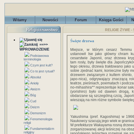
Witamy
Nowości
Forum
Księga Gości
N
Religioznawstwo
RELIGIE ŻYWE - S
Święte drzewa
==>>
WPROWADZENIE
Miejsce, w którym cesarz Temmu
ustanowił Ise jako główny chram ku
Podstawowa
cesarstwie Japonii, oraz drzewa kryp
terminologia
tam rosły, były święte dla Japończyk
Czym jest kult?
tego okresu, drzewa traktowano jako 
sobie zjednać kami, konieczne były mod
Co to jest rytuał?
drzewem związanym z kultem shinto, 
Absolut
japo-nica), odgrywający znaczącą rolę 
teatrze, pieśniach, poematach i podcza
Anioły
no-mihashira** reprezentuje konar sa
Ateizm
(yorishiro) było od dawien drogą, 
Bóg
obdarzane są szczególną czcią, Japo
wieszają na nim różne symbole święte
Cud
Deizm
Demonizm
Yakushima (pref. Kagoshima) w 1966
Fenomenologia
Naukowcy szacują jego wiek w granica
religii
W prefekturze Wakayama rosną drzewa,
Fundamentalizm
zorganizowanej akcji leśniczej na obsz
religijny
japońskiego leśnictwa rozwinął się s