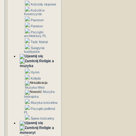
Kościoły słupowe
Kościół w
Kosieczynie
Paestum
Panteon
Początki
architektury PL
Tadż Mahal
Świątynie
buddyjskie
Religie a
muzyka
Hymn
Kolęda
Muzyka Wed
Muzyka
hebrajska
Muzyka kościelna
Początki polifonii
PL
Śpiew kościelny
Religie a
meteoryt