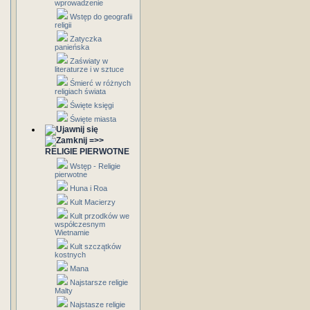
wprowadzenie
Wstęp do geografii
religii
Zatyczka
panieńska
Zaświaty w
literaturze i w sztuce
Śmierć w różnych
religiach świata
Święte księgi
Święte miasta
=>>
RELIGIE PIERWOTNE
Wstęp - Religie
pierwotne
Huna i Roa
Kult Macierzy
Kult przodków we
współczesnym
Wietnamie
Kult szczątków
kostnych
Mana
Najstarsze religie
Malty
Najstasze religie