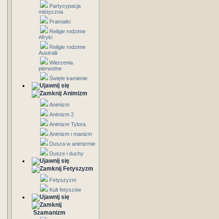
Partycypacja
mistyczna
Pramatki
Religie rodzime
Afryki
Religie rodzime
Australii
Wierzenia
pierwotne
Święte kamienie
Animizm
Animizm
Animizm 2
Animizm Tylora
Animizm i manizm
Dusza w animizmie
Dusze i duchy
Fetyszyzm
Fetyszyzm
Kult fetyszów
Szamanizm