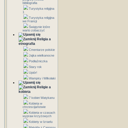
bibliografia
Turystyka religijna
1
Turystyka religijna
we Francji
Świątynie które
warto zobaczyć
Religia a
etnografia
Cmentarze polskie
Jajka wielkanocne
Podłaźniczka
Stary rok
Upiór!
Wampiry i Wilkołaki
Religie a
kobieta
7 kobiet Watykanu
Kobieta w
chrzescijaństwie
Kobieta w czasach
wypraw krzyżowych
Kobiety w Izraelu
Matylda z Canossy