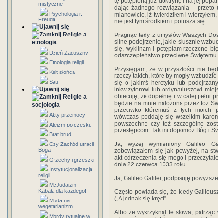
tę potępioną już doktrynę i na jej pop
mistyczne
dając żadnego rozwiązania – przeto 
Psychologia r.
mianowicie, iż twierdziłem i wierzyłem
Freuda
nie jest tym środkiem i porusza się.
Religie a
Pragnąc tedy z umysłów Waszych Dost
silne podejrzenie, jakie słusznie wzb
etnologia
się, wyklinam i potępiam rzeczone błęd
Dzień Zaduszny
odszczepieństwo przeciwne Świętemu 
Etnologia religii
Przysięgam, że w przyszłości nie będ
Kult słońca
rzeczy takich, które by mogły wzbudzi
Sati
się o jakimś heretyku lub podejrzan
inkwizytorowi lub ordynariuszowi miej
obiecuję, że dopełnię i w całej pełni p
Religie a
będzie na mnie nałożona przez toż Świ
socjologia
przeciwko któremuś z tych moich p
Akty przemocy
wówczas poddaję się wszelkim karom 
powszechne czy też szczególne zos
Ateizm po czesku
przestępcom. Tak mi dopomóż Bóg i Św
Brat brud
Ja, wyżej wymieniony Galileo Gal
Czy Zachód utracił
Boga
zobowiązałem się jak powyżej, na st
akt odrzeczenia się mego i przeczyt
Grzechy i grzeszki
dnia 22 czerwca 1633 roku.
Instytucjonalizacja
religii
Ja, Galileo Galilei, podpisuję powyższ
McJudaizm -
Kabała dla każdego!
Często powiada się, że kiedy Galileus
(„A jednak się kręci”.
Moda na
wegetarianizm
Albo że wykrzyknął te słowa, patrząc 
Mordy rytualne w