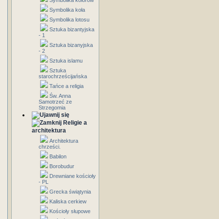
Symbolika kolorów
Symbolika koła
Symbolika lotosu
Sztuka bizantyjska
- 1
Sztuka bizanyjska
- 2
Sztuka islamu
Sztuka
starochrześcijańska
Tańce a religia
Św. Anna
Samotrzeć ze
Strzegomia
Religie a
architektura
Architektura
chrześci.
Babilon
Borobudur
Drewniane kościoły
- PL
Grecka świątynia
Kaliska cerkiew
Kościoły słupowe