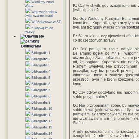
Wiedźmy znad
P.:
Czy w chwili, gdy oznajmiono mu 
Warty
jeśli tak, to kto?
Wprowadzenie w
świat czarnej magii
O.:
Gdy Wielebny Kardynał Bellarmino
Wróżbiarstwo w ST
temat teorii Kopernika, było przy tym 
byli, ani też nigdy więcej ich nie spotka
Z klątwą im do
twarzy
P.:
Skoro tak, to czy ojcowie ci albo k
co do rzeczonych spraw?
Bibliografia
O.:
Jak pamiętam, rzecz odbyła si
Bibliografia 1
Bellarmino posłał po mnie i wspomni
uszom Jego Świątobliwości, zanim pr
Bibliografia 2
mi, że poglądu Kopernika nie należy
Bibliografia 3
Pismem Świętym. Nie przypominam s
początku, czy też przyszli później,
Bibliografia 4
informował mnie o zakazie głoszeni
Bibliografia 5
przestrogi, bym nie bronił rzeczonej o
temu.
Bibliografia 6
Bibliografia 7
P.:
Czy gdyby odczytano mu napomnieni
Bibliografia 8
sobie przypomnieć?
Bibliografia 9
O.:
Nie przypominam sobie, by mówion
Bibliografia 10
sobie słowa, jakie wówczas padły, naw
pamiętam, twierdzę bowiem, że nie p
Bibliografia 11
nie wyznawałem ani nie broniłem ws
Bibliografia 12
Słońca.
Bibliografia 13
A gdy powiedziano mu, iż rzeczone
Bibliografia 14
oznajmiało, że nie może w żaden spos