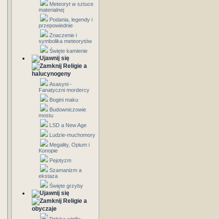
Meteoryt w sztuce
materialnej
Podania, legendy i
przepowiednie
Znaczenie i
symbolika meteorytów
Święte kamienie
Religie a
halucynogeny
Asasyni -
Fanatyczni mordercy
Bogini maku
Budowniczowie
mostu
LSD a New Age
Ludzie-muchomory
Megality, Opium i
Konopie
Pejotyzm
Szamanizm a
ekstaza
Święte grzyby
Religie a
obyczaje