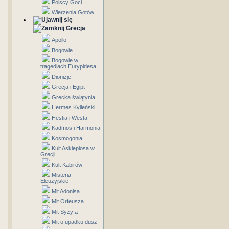
Polscy Goci
Wierzenia Gotów
Grecja
Apollo
Bogowie
Bogowie w
tragediach Eurypidesa
Dionizje
Grecja i Egipt
Grecka świątynia
Hermes Kylleński
Hestia i Westa
Kadmos i Harmonia
Kosmogonia
Kult Asklepiosa w
Grecji
Kult Kabirów
Misteria
Eleuzyjskie
Mit Adonisa
Mit Orfeusza
Mit Syzyfa
Mit o upadku dusz