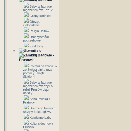
Baby w fabryce
męczenników - cz. 2
Groby końskie
Obrzęd
ciałopalenia
Religia Bałtów
Uroczystości
pogrzebowe
Zaślubiny
Bałtowie -
Prusowie
Co można zrobić w
ze Świętą Lipką przy
pomocy Świętej
Siekierki
Baby w fabryce
męczenników czyli o
religii Prusów ciąg
dalszy
Baba Pruska z
Prątnicy
Do czego Prusom
służyły ścięte głowy
Kamienne baby
Kultura duchowa
Prusów