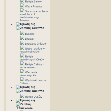
Religia Bałtów
Wiara Prusów
Ślady szamanizmu
w religijności
średniowiecznych
Prusów
Celtowie
Beltaine
Druidzi
Druidzi w źródłach
Niebo i słońce w
mitach celtyckich
Religia
starożytnych Celtów
Religie Celtów -
zarys tematu
Wierzenia
staroceltyckie
Wędrówki dusz u
Celtów
Dakowie
Religia Daków
Etruskowie