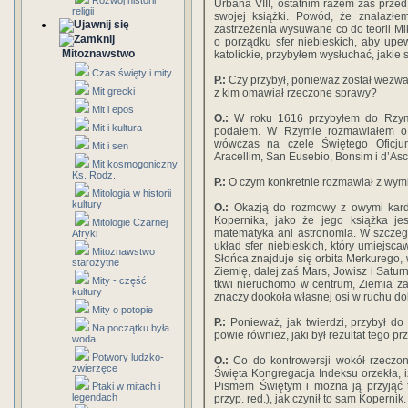
Rozwój historii
Urbana VIII, ostatnim razem zaś przed
religii
swojej książki. Powód, że znalazłe
zastrzeżenia wysuwane co do teorii Mi
o porządku sfer niebieskich, aby upew
Mitoznawstwo
katolickie, przybyłem wysłuchać, jakie s
Czas święty i mity
P.:
Czy przybył, ponieważ został wezwany,
Mit grecki
z kim omawiał rzeczone sprawy?
Mit i epos
O.:
W roku 1616 przybyłem do Rzymu 
Mit i kultura
podałem. W Rzymie rozmawiałem o t
wówczas na czele Świętego Oficju
Mit i sen
Aracellim, San Eusebio, Bonsim i d’Asc
Mit kosmogoniczny
Ks. Rodz.
P.:
O czym konkretnie rozmawiał z wym
Mitologia w historii
kultury
O.:
Okazją do rozmowy z owymi kardy
Kopernika, jako że jego książka jes
Mitologie Czarnej
matematyka ani astronomia. W szczeg
Afryki
układ sfer niebieskich, który umiejsca
Mitoznawstwo
Słońca znajduje się orbita Merkurego, 
starożytne
Ziemię, dalej zaś Mars, Jowisz i Satur
Mity - część
tkwi nieruchomo w centrum, Ziemia za
kultury
znaczy dookoła własnej osi w ruchu d
Mity o potopie
P.:
Ponieważ, jak twierdzi, przybył d
Na początku była
powie również, jaki był rezultat tego pr
woda
Potwory ludzko-
O.:
Co do kontrowersji wokół rzeczon
zwierzęce
Święta Kongregacja Indeksu orzekła, i
Pismem Świętym i można ją przyjąć t
Ptaki w mitach i
legendach
przyp. red.), jak czynił to sam Kopernik.