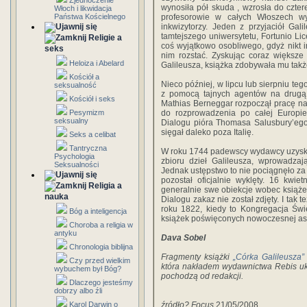
Zjednoczenie
wynosiła pół skuda , wzrosła do czter
Włoch i likwidacja
Państwa Kościelnego
profesorowie w całych Włoszech wy
inkwizytorzy. Jeden z przyjaciół Gal
tamtejszego uniwersytetu, Fortunio Lic
Religie a
coś wyjątkowo osobliwego, gdyż nikt in
seks
nim rozstać. Zyskując coraz większ
Heloiza i Abelard
Galileusza, książka zdobywała mu tak
Kościół a
Nieco później, w lipcu lub sierpniu t
seksualność
z pomocą tajnych agentów na drugą s
Kościół i seks
Mathias Berneggar rozpoczął pracę na
Pesymizm
do rozprowadzenia po całej Europie
seksualny
Dialogu pióra Thomasa Salusbury’ego.
sięgał daleko poza Italię.
Seks a celibat
Tantryczna
W roku 1744 padewscy wydawcy uzyska
Psychologia
zbioru dzieł Galileusza, wprowadzaj
Seksualności
Jednak ustępstwo to nie pociągnęło za 
pozostał oficjalnie wyklęty. 16 kwi
Religia a
generalnie swe obiekcje wobec książe
nauka
Dialogu zakaz nie został zdjęty. I tak t
roku 1822, kiedy to Kongregacja Świ
Bóg a inteligencja
książek poświęconych nowoczesnej ast
Choroba a religia w
antyku
Dava Sobel
Chronologia biblijna
Fragmenty książki
„Córka Galileusza”
Czy przed wielkim
która nakładem wydawnictwa Rebis ukaże
wybuchem był Bóg?
pochodzą od redakcji.
Dlaczego jesteśmy
dobrzy albo źli
Karol Darwin o
źródło? Focus
21/05/2008