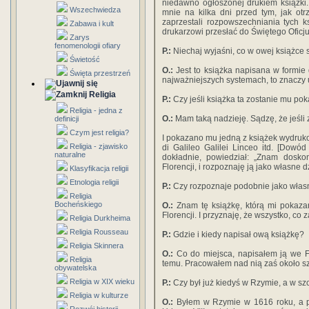
niedawno ogłoszonej drukiem książki.
Wszechwiedza
mnie na kilka dni przed tym, jak o
zaprzestali rozpowszechniania tych ks
Zabawa i kult
drukarzowi przesłać do Świętego Oficju
Zarys
fenomenologii ofiary
P.:
Niechaj wyjaśni, co w owej książce 
Świetość
O.:
Jest to książka napisana w formie d
Święta przestrzeń
najważniejszych systemach, to znaczy u
Religia
P.:
Czy jeśli książka ta zostanie mu po
Religia - jedna z
O.:
Mam taką nadzieję. Sądzę, że jeśli
definicji
Czym jest religia?
I pokazano mu jedną z książek wydruk
Religia - zjawisko
di Galileo Galilei Linceo itd. [Dowó
naturalne
dokładnie, powiedział: „Znam dosko
Florencji, i rozpoznaję ją jako własne dz
Klasyfikacja religii
Etnologia religii
P.:
Czy rozpoznaje podobnie jako włas
Religia
Bocheńskiego
O.:
Znam tę książkę, którą mi pokazan
Florencji. I przyznaję, że wszystko, co
Religia Durkheima
Religia Rousseau
P.:
Gdzie i kiedy napisał ową książkę?
Religia Skinnera
O.:
Co do miejsca, napisałem ją we Fl
Religia
temu. Pracowałem nad nią zaś około sz
obywatelska
Religia w XIX wieku
P.:
Czy był już kiedyś w Rzymie, a w sz
Religia w kulturze
O.:
Byłem w Rzymie w 1616 roku, a po