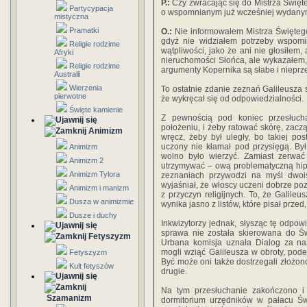
P.:
Czy zwracając się do Mistrza Święt
Partycypacja
o wspomnianym już wcześniej wydanym
mistyczna
Pramatki
O.:
Nie informowałem Mistrza Świętego
gdyż nie widziałem potrzeby wspomi
Religie rodzime
wątpliwości, jako że ani nie głosiłem,
Afryki
nieruchomości Słońca, ale wykazałem, ż
Religie rodzime
argumenty Kopernika są słabe i nieprz
Australii
Wierzenia
To ostatnie zdanie zeznań Galileusza 
pierwotne
że wykręcał się od odpowiedzialności.
Święte kamienie
Z pewnością pod koniec przesłuch
położeniu, i żeby ratować skórę, zac
Animizm
wręcz, żeby był uległy, bo takiej p
uczony nie kłamał pod przysięgą. Był 
Animizm
wolno było wierzyć. Zamiast zerwa
Animizm 2
utrzymywać – ową problematyczną hipo
Animizm Tylora
zeznaniach przywodzi na myśl dwoist
wyjaśniał, że włoscy uczeni dobrze pozn
Animizm i manizm
z przyczyn religijnych. To, że Galileu
Dusza w animizmie
wynika jasno z listów, które pisał przed
Dusze i duchy
Inkwizytorzy jednak, słysząc tę odpow
sprawa nie została skierowana do Św
Fetyszyzm
Urbana komisja uznała Dialog za naz
mogli wziąć Galileusza w obroty, pode
Fetyszyzm
Być może oni także dostrzegali złożonoś
Kult fetyszów
drugie.
Na tym przesłuchanie zakończono i
Szamanizm
dormitorium urzędników w pałacu Św