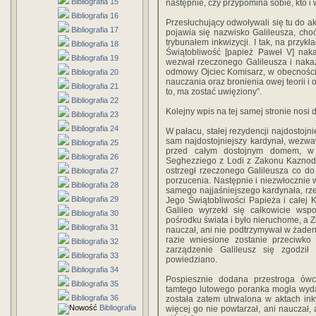
Bibliografia 15
następnie, czy przypomina sobie, kto i
Bibliografia 16
Przesłuchujący odwoływali się tu do ak
Bibliografia 17
pojawia się nazwisko Galileusza, ch
trybunałem inkwizycji. I tak, na przykł
Bibliografia 18
Świątobliwość [papież Paweł V] nak
Bibliografia 19
wezwał rzeczonego Galileusza i naka
odmowy Ojciec Komisarz, w obecności
Bibliografia 20
nauczania oraz bronienia owej teorii i 
Bibliografia 21
to, ma zostać uwięziony”.
Bibliografia 22
Kolejny wpis na tej samej stronie nosi 
Bibliografia 23
Bibliografia 24
W pałacu, stałej rezydencji najdostojn
sam najdostojniejszy kardynał, wezwa
Bibliografia 25
przed całym dostojnym domem, w 
Bibliografia 26
Seghezziego z Lodi z Zakonu Kaznodz
ostrzegł rzeczonego Galileusza co d
Bibliografia 27
porzucenia. Następnie i niezwłocznie 
Bibliografia 28
samego najjaśniejszego kardynała, rze
Bibliografia 29
Jego Świątobliwości Papieża i całej 
Galileo wyrzekł się całkowicie ws
Bibliografia 30
pośrodku świata i było nieruchome, a Zi
Bibliografia 31
nauczał, ani nie podtrzymywał w żad
razie wniesione zostanie przeciwk
Bibliografia 32
zarządzenie Galileusz się zgodził
Bibliografia 33
powiedziano.
Bibliografia 34
Pospiesznie dodana przestroga ów
Bibliografia 35
tamtego lutowego poranka mogła wydać
Bibliografia 36
została zatem utrwalona w aktach inkw
Bibliografia
więcej go nie powtarzał, ani nauczał