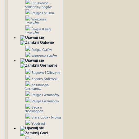
Etruskowie -
zakładnicy bogów
Religia Etruska
Wierzenia
Etrusków
Święte Księgi
Etrusków
Galowie
Religia Galów
Wierzenia Galów
Germanie
Bogowie i Olbrzymi
Kodeks Królewski
Kosmologia
Germanów
Religia Germanów
Religie Germanów
Saga o
Nibelungach
Stara Edda - Prolog
Yggdrasil
Goci