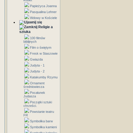
kobiet
Papieżyca Joanna
Pasqualina Lehner
Wdowy w Kościele
Religie a
sztuka
100 filmów
biblijnych
Film o świętym
Fresk w Staszowie
Gwiazda
Judyta - 1
Judyta - 2
Katakumby Rzymu
Ornament
średniowiecza
Pocałunek
Judasza
Początki sztuki
chrześci.
Powstanie teatru
FR
Symbolika barw
Symbolika kamieni