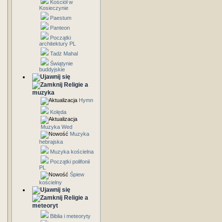
Kościół w
Kosieczynie
Paestum
Panteon
Początki
architektury PL
Tadż Mahal
Świątynie
buddyjskie
Religie a
muzyka
Hymn
Kolęda
Muzyka Wed
Muzyka
hebrajska
Muzyka kościelna
Początki polifonii
PL
Śpiew
kościelny
Religie a
meteoryt
Biblia i meteoryty