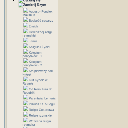
Rzym
August - Pontifex
Maximus
Boskość cesarzy
Eneida
Hellenizacji religii
rzymskiej
Janus
Kaligula i Żydzi
Kolegium
pontyfików - 1
Kolegium
pontyfików - 2
Kto pierwszy palił
księgi
Kult Kybele w
Rzymie
Od Romulusa do
Republiki
Parentalia, Lemuria
Pliniusz St. o Bogu
Religie Cesarstwa
Religie rzymskie
Wczesna religia
rzymska