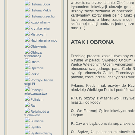
wreszcie na przesłuchanie. Choć parę
Historia Boga
trybunałem inkwizycji ukazuje go o
Historia Piekła
uczony złożył zeznania w obecności 
kardynałów, którzy mieli pełnić funkcj
Historia grzechu
fazie procesu, z której zapis mogli
Kozioł ofiarny
skróconej relacji podczas jednego z
rano. (...)
Krytyka religii
Mistycyzm
Nadnaturalna moc
ATAK I OBRONA
Objawienia
Oblicza
Przebieg procesu został utrwalony w 
reinkarnacji
Rzymie w pałacu Świętego Oficjum, w
Ofiara
Wielce Wielebnym Ojcem Vincenzem 
Opętanie
obecności czcigodnego pana Carlo Sin
syn śp. Vincenzia Galilei, Florentczy
Piekło
prawdę, został przesłuchany przez wyż
Początki badań
religii PL
Pytanie: Kiedy i jak przybył do 
niedzielę Wielkiego Postu i podróżowa
Początki
religioznawstwa
P.:
Czy przybył z własnej woli, czy we
Politeizm
miasta, i od kogo?
Raj
O.:
We Florencji Ojciec Inkwizytor nak
Religijność a
Oficjum.
duchowość
Sumienie
P.:
Czy wie bądź domyśla się, z jakiej p
Symbol
O.:
Sądzę, że polecono mi stawić si
System ofiarny