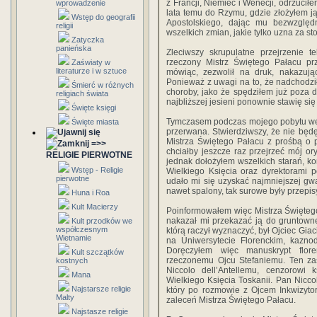
z Francji, Niemiec i Wenecji, odrzuciłe
wprowadzenie
lata temu do Rzymu, gdzie złożyłem j
Wstęp do geografii
Apostolskiego, dając mu bezwzględ
religii
wszelkich zmian, jakie tylko uzna za s
Zatyczka
panieńska
Zleciwszy skrupulatne przejrzenie 
rzeczony Mistrz Świętego Pałacu prze
Zaświaty w
literaturze i w sztuce
mówiąc, zezwolił na druk, nakazuj
Ponieważ z uwagi na to, że nadchodził
Śmierć w różnych
choroby, jako że spędziłem już poza 
religiach świata
najbliższej jesieni ponownie stawię si
Święte księgi
Tymczasem podczas mojego pobytu we F
Święte miasta
przerwana. Stwierdziwszy, że nie będ
Mistrza Świętego Pałacu z prośbą o 
=>>
chciałby jeszcze raz przejrzeć mój or
RELIGIE PIERWOTNE
jednak dołożyłem wszelkich starań, ko
Wstęp - Religie
Wielkiego Księcia oraz dyrektorami p
pierwotne
udało mi się uzyskać najmniejszej gw
nawet spalony, tak surowe były przepis
Huna i Roa
Kult Macierzy
Poinformowałem więc Mistrza Świętego
nakazał mi przekazać ją do gruntown
Kult przodków we
współczesnym
którą raczył wyznaczyć, był Ojciec Gia
Wietnamie
na Uniwersytecie Florenckim, kaznod
Doręczyłem więc manuskrypt flore
Kult szczątków
rzeczonemu Ojcu Stefaniemu. Ten zaś
kostnych
Niccolo dell’Antellemu, cenzorow
Mana
Wielkiego Księcia Toskanii. Pan Nicco
Najstarsze religie
który po rozmowie z Ojcem Inkwizytor
Malty
zaleceń Mistrza Świętego Pałacu.
Najstasze religie