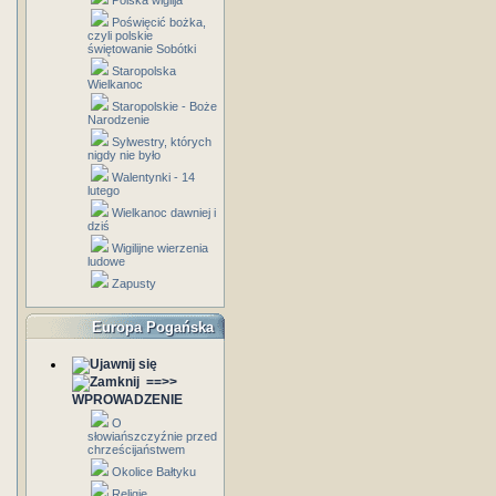
Polska wigilja
Poświęcić bożka,
czyli polskie
świętowanie Sobótki
Staropolska
Wielkanoc
Staropolskie - Boże
Narodzenie
Sylwestry, których
nigdy nie było
Walentynki - 14
lutego
Wielkanoc dawniej i
dziś
Wigilijne wierzenia
ludowe
Zapusty
Europa Pogańska
==>>
WPROWADZENIE
O
słowiańszczyźnie przed
chrześcijaństwem
Okolice Bałtyku
Religie