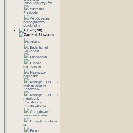
Indoeuropejczyków
Wierzenia
Prasłowian
Współczesne
neopogaństwo
słowiańskie
Słowianie
Arkona
Badania nad
Słowianami
Kupalnocka
Ludowe
kosmogonie
Mazowsze
pogańskie
Mitologia - 1 cz. - O
wielkim dzbanie
Zerywanów
Mitologia - 2 cz. - O
narodzeniu
Przestworzy i
Przedstworzów
Obrzędowość
starosłowiańska
Obrzędy powitania
lata
Perun