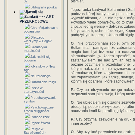
piśmie”.
37
Bibliografia polska
Tegoż ranka kardynał Bellarmino i Gal
podczas której kardynał wspomniał o „
=>> ART.
wyjawić nikomu, o ile nie będzie mógł
PRZEKROJOWE
Powstało wiele domysłów, co to była
choćby jedną wersję – dotyczyć zabie
Chrześcijaństwo a
który starał się uchronić doktrynę Kop
pogaństwo
podążył tym tropem, a Urban VIII nigdy
Dlaczego
wierzymy w Boga?
O.:
Nie przypominam sobie, bym otrzy
Gramatyka
Bellarmina, i pamiętam, że zabrania
moralności
mogła tam być też mowa o nauczan
sformułowanie „w żaden sposób”, a
Jak rodzili się
zastanawiałem się nad tym ani też n
bogowie
później otrzymałem przedstawione j
Kilka słów o New
którym nakazuje mi nie wyznawać an
Age
sformułowań, które zacytowano mi obe
Neuroteologia
nie zapamiętałem, jak sądzę, dlatego,
którym się oparłem i które zachowałem 
Odrodzenie religii
Piekło w
P.:
Czy po otrzymaniu owego nakazu u
starożytności
rozpoznał sam jako swoją, i którą nast
Przechwytywanie
symboli
O.:
Nie ubiegałem się o żadne zezwolen
pisząc ją, popełniał wykroczenie al
Psychologiczne
nauczania teorii Kopernika, gdyż raczej
źródła religijności
Płonące rzeki
P.:
Czy otrzymał zezwolenie na druk tej 
Pępek świata
innej osoby?
Religie w
O.:
Aby uzyskać pozwolenie na druk te
Starożytności -