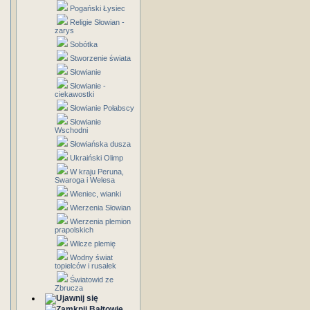
Pogański Łysiec
Religie Słowian -
zarys
Sobótka
Stworzenie świata
Słowianie
Słowianie -
ciekawostki
Słowianie Połabscy
Słowianie
Wschodni
Słowiańska dusza
Ukraiński Olimp
W kraju Peruna,
Swaroga i Welesa
Wieniec, wianki
Wierzenia Słowian
Wierzenia plemion
prapolskich
Wilcze plemię
Wodny świat
topielców i rusałek
Światowid ze
Zbrucza
Bałtowie