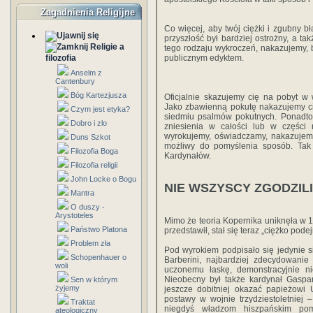
Zagadnienia Religijne
Co więcej, aby twój ciężki i zgubny bł
przyszłość był bardziej ostrożny, a ta
Religie a
tego rodzaju wykroczeń, nakazujemy, b
publicznym edyktem.
filozofia
Anselm z
Cantenbury
Bóg Kartezjusza
Oficjalnie skazujemy cię na pobyt w
Jako zbawienną pokutę nakazujemy ci
Czym jest etyka?
siedmiu psalmów pokutnych. Ponadto
Dobro i zlo
zniesienia w całości lub w części 
wyrokujemy, oświadczamy, nakazujemy 
Duns Szkot
możliwy do pomyślenia sposób. Tak
Filozofia Boga
Kardynałów.
Filozofia religii
John Locke o Bogu
NIE WSZYSCY ZGODZILI
Mantra
O duszy -
Arystoteles
Mimo że teoria Kopernika uniknęła w 161
Państwo Platona
przedstawił, stał się teraz „ciężko pode
Problem zła
Pod wyrokiem podpisało się jedynie s
Schopenhauer o
Barberini, najbardziej zdecydowani
woli
uczonemu łaskę, demonstracyjnie ni
Nieobecny był także kardynał Gaspare
Sen w którym
żyjemy
jeszcze dobitniej okazać papieżowi 
postawy w wojnie trzydziestoletniej
Traktat
niegdyś władzom hiszpańskim pom
ateologiczny