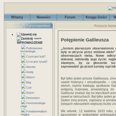
Witamy
Nowości
Forum
Księga Gości
N
Religioznawstwo
Postacie histo
==>>
Potępienie Galileusza
WPROWADZENIE
„Jestem pierwszym obserwatorem c
Podstawowa
terminologia
były w ukryciu przez minione wieki”
obserwacjach nieba. Nowe odkryc
Czym jest kult?
dokonał, odmieniły jego życie: najp
Co to jest rytuał?
sławnym, by za głoszenie tez
zaprowadzić go przed surowy sąd ink
Absolut
Anioły
Ateizm
Był tylko jeden proces Galileusza, cho
nawet historycy i encyklopedie – cz
Bóg
dwóch, mylnie traktując spotkanie G
Cud
wstępną rozprawę, prowadzącą do 
Galileusz znalazł się na klęczkach prz
Deizm
nawet w łańcuchach. Był tylko jeden pro
Demonizm
Żaden inny proces, zapisany w annała
Fenomenologia
dziejach rykoszetem większej liczby zn
religii
We wtorek, 12 kwietnia 1633 roku, g
Fundamentalizm
bezczynnie w toskańskiej ambasadzi
religijny