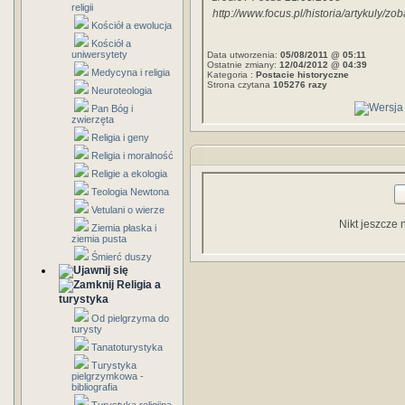
religii
http://www.focus.pl/historia/artykuly/zo
Kościół a ewolucja
Kościół a
uniwersytety
Data utworzenia:
05/08/2011 @ 05:11
Ostatnie zmiany:
12/04/2012 @ 04:39
Medycyna i religia
Kategoria :
Postacie historyczne
Strona czytana
105276 razy
Neuroteologia
Pan Bóg i
zwierzęta
Religia i geny
Religia i moralność
Religie a ekologia
Teologia Newtona
Vetulani o wierze
Nikt jeszcze 
Ziemia płaska i
ziemia pusta
Śmierć duszy
Religia a
turystyka
Od pielgrzyma do
turysty
Tanatoturystyka
Turystyka
pielgrzymkowa -
bibliografia