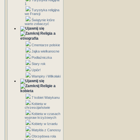
Turystyka religijna
1
Turystyka religijna
we Francji
Świątynie które
warto zobaczyć
Religia a
etnografia
Cmentarze polskie
Jajka wielkanocne
Podłaźniczka
Stary rok
Upiór!
Wampiry i Wilkołaki
Religie a
kobieta
7 kobiet Watykanu
Kobieta w
chrzescijaństwie
Kobieta w czasach
wypraw krzyżowych
Kobiety w Izraelu
Matylda z Canossy
Obrzędowa rola