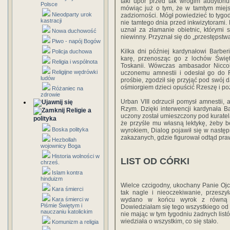
taki upór przed tak wrogim audytoriu
Polsce
mówiąc już o tym, że w tamtym miejscu
Nieodparty urok
zadziorności. Mógł powiedzieć to tygod
kastracji
nie tamtego dnia przed inkwizytorami.
uznał za złamanie obietnic, którymi
Nowa duchowość
niewinny. Przyznał się do „przestępstwa
Piwo - napój Bogów
Kilka dni później kardynałowi Barbe
Policja duchowa
karę, przenosząc go z lochów Świ
Religia i wspólnota
Toskanii. Wówczas ambasador Niccoli
Religijne wędrówki
uczonemu amnestii i odesłał go do Fl
ludów
prośbie, zgodził się przyjąć pod swój 
ośmiorgiem dzieci opuścić Rzeszę i po
Różaniec na
zdrowie
Urban VIII odrzucił pomysł amnestii, a
Rzym. Dzięki interwencji kardynała B
Religie a
uczony został umieszczony pod kuratelą
polityka
że przyśle mu własną lektykę, żeby b
Boska polityka
wyrokiem, Dialog pojawił się w nast
zakazanych, gdzie figurował odtąd praw
Hezbollah
wojownicy Boga
Historia wolności w
LIST OD CÓRKI
chrześ.
Islam kontra
hinduizm
Wielce czcigodny, ukochany Panie Ojc
Kara śmierci
tak nagle i nieoczekiwanie, przesz
Kara śmierci w
wydano w końcu wyrok z równą su
Piśmie Świętym i
Dowiedziałam się tego wszystkiego od 
nauczaniu katolickim
nie mając w tym tygodniu żadnych list
wiedziała o wszystkim, co się stało.
Komunizm a religia