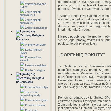
geograficznej z wykorzystaniem księ
Wartości etyczne
pierwszych, do których wielki książę F
XVII w.
podpisu, również nie wiemy dlaczego. B
Zarys filozofii
buddyjskiej 1
Trybunał przedstawił Galileuszowi na 
wyprzeć poglądów, o które go oskarżon
Zarys filozofii
że nawet w tych okolicznościach nie
buddyjskiej 2
dopuścił się postępków niegodnych 
Źródło moralności
imprimatur dla Dialogu.
Religie a
Niczego podobnego nie zrobiłem, oświa
literatura
się do jego prośby, wykreślili te pun
posłusznie odczytał ów tekst:
Anthony de Mello
Dante Alighieri -
Piekło
„DOPEŁNIĘ POKUTY”
Konstandinos
Kawafis
Literatura religijna
Ja, Galileusz, syn śp. Vincenzia Gali
osobiście stanąwszy przed Sądem, 
Powieść religijna
najwielebniejsi Panowie Kardynałow
chrześcijańskiej przeciwko występk
Religia a
Ewangelię, której dotykam własnymi
psychologia
wierzę i z pomocą Bożą w przyszłości w
naucza Święty Kościół Katolicki i Aposto
Freud wobec religii
Jak zostać
przywódcą sekty
Ponieważ jednak, gdy to Święte Ofi
Konwersja religijna
całkowicie porzucił fałszywe mniemanie
Ziemia nie jest środkiem świata i poru
Po końcu świata
jest sprzeczna z Pismem Świętym, nap
Przeżycie