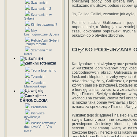
specjalnej zgody, pod groźbą kary
Szamanizm
rozkazano mu złożyć podpis i zobowiąz
Szamanizm 2
Ja, Galileo Galilei, zeznałem jak wyżej.
Szamanizm w
Syberii
Pomimo nadziei Galileusza i jego
Kim jest szaman?
napomnienie, a Dialog, jak wcześniej 
Mity
czasu dokonania poprawek”, trybunał
kosmogoniczne Syberii
oskarżył go o ohydne zbrodnie.
Religie Azji i Syberii
- zarys tematu
CIĘŻKO PODEJRZANY 
Szamanizm w
Korei
Totemizm
Kardynałowie inkwizytorzy oraz powoła
w klasztorze dominikanów przy kości
Teoria totemizmu
cotygodniowych obrad. Galileusza 
freskami sklepieniem, żeby wysłuchał
Totemizm
oświadczamy, że ty, Galileuszu, z po
Totemizm
których sam się przyznałeś, zostałeś 
Malinowskiego
o herezję, a mianowicie, iż wyznawałe
Boga Pismem Świętym doktrynę, w myśl
=>>
wschodu na zachód, Ziemia zaś obraca si
CHRONOLOGIA
iż można taką opinię wyznawać i bron
uznana za sprzeczną z Pismem Święty
Prehistoria
Pierwsze
Wskutek tego ściągnąłeś na siebie wsz
cywilizacje
święte kanony oraz inne szczegółowe
Wielkie rewolucje
przestępcom. Jesteśmy skłonni ci je 
duchowe VII - IV w.
sercem i niekłamaną wiarą w naszej
p.n.e
rzeczone błędy i herezje oraz każdy i
apostolskiego Kościoła w taki sposób i w