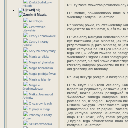
Znaki Zodiaku w
P.
: Czy został wówczas powiadomiony o r
mitach
O.:
Istotnie, powiadomiono mnie o rz
Magia
Wielebny Kardynał Bellarmino.
Astrologia
P.:
Niechaj powie, co Przewielebny Kard
Czarownice
coś jeszcze na ten temat, a jeśli tak, to 
Litewskie
Czary i czarownice
O.:
Wielebny Kardynał Bellarmino poin
być traktowana jako hipoteza, jak tr
Czary i czarty
przyjmowałem ją jako hipotezę, to jes
polskie
tegoż kardynała na list Ojca Paola An
Kary za czarymary
tego listu, w którym zawarte są nast
Magia a religia
Wielebność i signor Galilei postępujec
jako hipotez, nie zaś prawd ostatecznyc
Magia afrykańska
rzeczony kardynał powiedział mi też,
Magia babilońska
ani głoszony, ani broniony.
Magia podbija świat
P.:
Jaką decyzję podjęto, a następnie 
Magia w islamie
O.:
W lutym 1616 roku Wielebny Kard
Magia w
średniowieczu
Kopernika pojmowany dosłownie jest 
bronić, można jednak posługiwać s
Matka Joanna od
świadectwo samego kardynała Bell
Aniołów
powiada on, iż poglądu Kopernika nie 
O czarownicach
Pismem Świętym. Przedstawiam kopi
jednostronnie arkusz papieru, zawiera
O pojęciu magii
„My, kardynał Roberto Bellarmino, do
Procesy o czary -
maja 1616 roku”, który został przyję
Prusy
„Oryginał tego oświadczenia mam ze
Sztuka wróżenia
kardynała Bellarmino”.