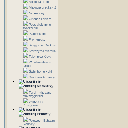
Mitologia grecka - 1
Mitologia grecka - 2
Nić Ariadny
Orfeusz i orfizm
Pelazgijski mit o
stworzeniu
Platoński mit
Prometeusz
Religijność Greków
Starożytne misteria
Tajemnica Krety
Wróżbiarstwo w
Grecji
Świat homerycki
Świątynia Artemidy
Madziarzy
Turul - mityczny
ptak węgierski
Wierzenia
Prawęgrów
Połowcy
Połowcy - Baba ze
Stadnicy