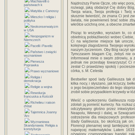
Machiavelli o
Najdroższy Panie Ojcze, oto więc pora,
państwach k
rozwagi, jaką obdarzył Cię dobry Bóg, 
Matylda z Canossy
Twoja wiara, Twoja profesja i Twój
słusznie twierdzić, że znana Ci jest z
Mieszko I religia i
świata, nie powinieneś brać sobie zbyt
polityka
wkrótce ucichną one, a obecne zmartwi
Neokonserwatyzm
w USA
Pisząc to wszystko, wyrażam to, co 
Neopoganizm w
obietnicą pobłażliwości wobec Ciebie, 
Niemczech
Ci na więzienie miejsce tak urocz
kolejnego złagodzenia Twojego wyroku
Pacelli i Pavelic
naszym życzeniom. Oby Bóg raczył sprawi
Państwo i związki
Tymczasem błagam Cię, żebyś nie odm
wyznaniowe
informował mnie o swym zdrowiu, a z
Pierwsza
jednak nie przestaję towarzyszyć Ci 
Poprawka
zesłał Ci prawdziwy spokój i pociesze
córka, s. M. Celesta
Prawo wyznaniowe
Religia i
Bestseller spod lady Galileusza tak 
demokracja
kilka nocy, i słyszano, jak krzyczy, b
Religie a wojna
o jego bezpieczeństwo do tego stopnia,
zrobił sobie przypadkiem krzywdy w łóżku
Rewolucja
francuska a Kościół
Wieść o upokorzeniu Galileusza rozp
Richelieu i raison
zdołali ją ponieść kurierzy. Na rozkaz
d'état
odczytywany głośno przez inkwizytoró
Tajemnica Joanny
Neapolu, Wenecji i dalej, w Szwajcari
'Arc
ostrzeżenie dla miejscowych profesoró
ślady Galileusza, bo skończą jak on.
Wyznaniowa
Skandynawia: Religia a
Florencji plenarnej sesji tamtejszej i
konstytucja
najwięcej matematyków. Latem 1633
ożywiony czarnorynkowy handel zak