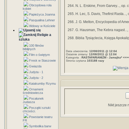
Obrzędowa rola
264. N. L. Erskine, From Garvey..., op. cit
kobiet
265. H. Lec, S. Davis, Thefirst Rasta..., o
Papieżyca Joanna
Pasqualina Lehner
266. J. G. Melton, Encyclopedia of Americ
Wdowy w Kościele
267. G. Hausman, The Kebra nagast..., op
Religie a
268. Biblia Tysiąclecia, Księga Apokalip
sztuka
100 filmów
biblijnych
Data utworzenia:
12/08/2011 @ 12:04
Ostatnie zmiany:
12/08/2011 @ 12:04
Film o świętym
Kategoria :
RASTAFARIANIZM - Jamajka* <<=
Fresk w Staszowie
Strona czytana
103188 razy
Gwiazda
Judyta - 1
Judyta - 2
Katakumby Rzymu
Ornament
średniowiecza
Pocałunek
Judasza
Nikt jeszcze 
Początki sztuki
chrześci.
Powstanie teatru
FR
Symbolika barw