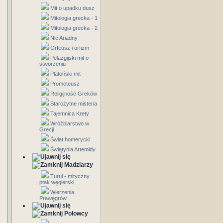
Mit o upadku dusz
Mitologia grecka - 1
Mitologia grecka - 2
Nić Ariadny
Orfeusz i orfizm
Pelazgijski mit o
stworzeniu
Platoński mit
Prometeusz
Religijność Greków
Starożytne misteria
Tajemnica Krety
Wróżbiarstwo w
Grecji
Świat homerycki
Świątynia Artemidy
Madziarzy
Turul - mityczny
ptak węgierski
Wierzenia
Prawęgrów
Połowcy