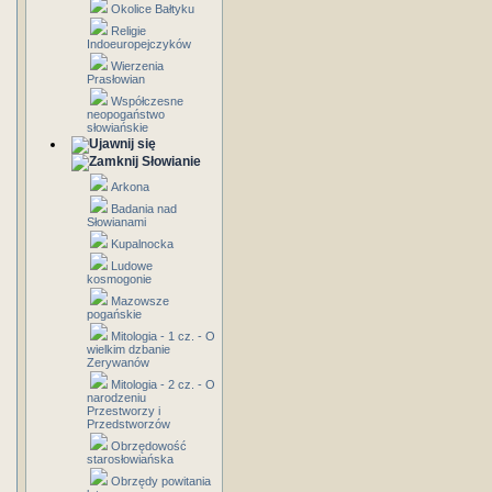
Okolice Bałtyku
Religie
Indoeuropejczyków
Wierzenia
Prasłowian
Współczesne
neopogaństwo
słowiańskie
Słowianie
Arkona
Badania nad
Słowianami
Kupalnocka
Ludowe
kosmogonie
Mazowsze
pogańskie
Mitologia - 1 cz. - O
wielkim dzbanie
Zerywanów
Mitologia - 2 cz. - O
narodzeniu
Przestworzy i
Przedstworzów
Obrzędowość
starosłowiańska
Obrzędy powitania