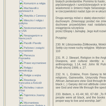
białych protestantów. Pomimo to hasło 
Komunizm a religia
pięćdziesiątych i sześćdziesiątych w ś
wiadomość o śmierci Hajle Selassiego
Machiavelli o
państwach k
w rzeczywistości nadal żyje on w ukryci
Matylda z Canossy
Druga wersja mówi o stałej obecności S
Mieszko I religia i
duchowym. Zmieniając postać nie zmie
polityka
duchowe przywództwo nad rastafari
osiągnięcia szczęścia
Neokonserwatyzm
w USA
przez Etiopię i Jamajkę. Jego kult rozw
Neopoganizm w
Przypisy:
Niemczech
Pacelli i Pavelic
230. M. Libiszowska-Żółtkowska, Wokół d
Sekty czy nowe ruchy religijne. Wybran
Państwo i związki
wyznaniowe
110
Pierwsza
231. R. J. Stewart, Religion in the An
Poprawka
Diaspora, and cultural identity: 
Prawo wyznaniowe
anthropology, 1.14, red. John W. Pu
Publi-shcrs) 1999, s. 27.
Religia i
demokracja
232. N. L. Erskine, From Ganey to Mar
Religie a wojna
religions, Gainesville, Uniycrsity Pre
Rewolucja
African Jamaicans view God through the 
francuska a Kościół
black (...) Garyey did not attribute col
see God and view life through the spect
Richelieu i raison
d'état
233. Ibidem, s. 41-44; 60, 67-68: „To 
Tajemnica Joanny
people were all black, and the books w
'Arc
proper way to live and worship Jah".
Wyznaniowa
Skandynawia: Religia a