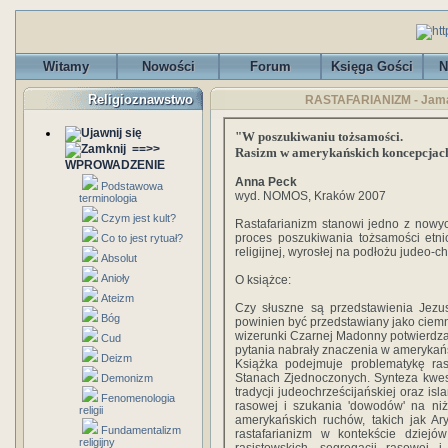
Witamy
Nowości
Forum
Księga Gości
N
Religioznawstwo
RASTAFARIANIZM - Jamaj
"W poszukiwaniu tożsamości.
==>>
Rasizm w amerykańskich koncepcjach
WPROWADZENIE
Anna Peck
Podstawowa
wyd. NOMOS, Kraków 2007
terminologia
Czym jest kult?
Rastafarianizm stanowi jedno z nowych 
proces poszukiwania tożsamości etnic
Co to jest rytuał?
religijnej, wyrosłej na podłożu judeo-c
Absolut
Anioły
O książce:
Ateizm
Czy słuszne są przedstawienia Jezu
Bóg
powinien być przedstawiany jako ciem
wizerunki Czarnej Madonny potwierdzaj
Cud
pytania nabrały znaczenia w amerykańsk
Deizm
Książka podejmuje problematykę ra
Stanach Zjednoczonych. Synteza kwestii
Demonizm
tradycji judeochrześcijańskiej oraz i
Fenomenologia
rasowej i szukania 'dowodów' na niż
religii
amerykańskich ruchów, takich jak Ar
Fundamentalizm
rastafarianizm w kontekście dziejów
religijny