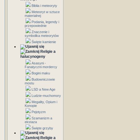
Biblia i meteoryty
Meteoryt w sztuce
materialnej
Podania, legendy i
przepowiednie
Znaczenie i
symbolika meteorytów
Święte kamienie
Religie a
halucynogeny
Asasyni -
Fanatyczni mordercy
Bogini maku
Budowniczowie
mostu
LSD a New Age
Ludzie-muchomory
Megality, Opium i
Konopie
Pejotyzm
Szamanizm a
ekstaza
Święte grzyby
Religie a