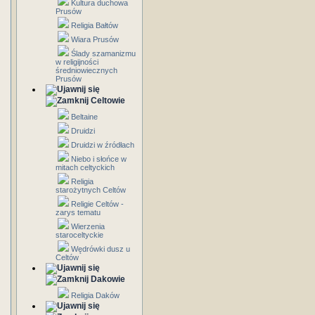
Kultura duchowa
Prusów
Religia Bałtów
Wiara Prusów
Ślady szamanizmu
w religijności
średniowiecznych
Prusów
Celtowie
Beltaine
Druidzi
Druidzi w źródłach
Niebo i słońce w
mitach celtyckich
Religia
starożytnych Celtów
Religie Celtów -
zarys tematu
Wierzenia
staroceltyckie
Wędrówki dusz u
Celtów
Dakowie
Religia Daków