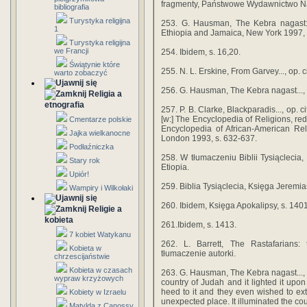
fragmenty, Państwowe Wydawnictwo 
bibliografia
Turystyka religijna
253. G. Hausman, The Kebra nagast: 
1
Ethiopia and Jamaica, New York 1997, 
Turystyka religijna
we Francji
254. Ibidem, s. 16,20.
Świątynie które
255. N. L. Erskine, From Garvey..., op. ci
warto zobaczyć
256. G. Hausman, The Kebra nagast..., op
Religia a
etnografia
257. P. B. Clarke, Blackparadis..., op. 
[w:] The Encyclopedia of Religions, red.
Cmentarze polskie
Encyclopedia of African-American Rel
Jajka wielkanocne
London 1993, s. 632-637.
Podłaźniczka
258. W tłumaczeniu Biblii Tysiąclecia
Stary rok
Etiopia.
Upiór!
259. Biblia Tysiąclecia, Księga Jeremia
Wampiry i Wilkołaki
260. Ibidem, Księga Apokalipsy, s. 1401
Religie a
kobieta
261.Ibidem, s. 1413.
7 kobiet Watykanu
262. L. Barrett, The Rastafarians:
Kobieta w
tłumaczenie autorki.
chrzescijaństwie
Kobieta w czasach
263. G. Hausman, The Kebra nagast..., 
wypraw krzyżowych
country of Judah and it lighted it upon 
heed to it and they even wished to ext
Kobiety w Izraelu
unexpected place. It illuminated the cou
Matylda z Canossy