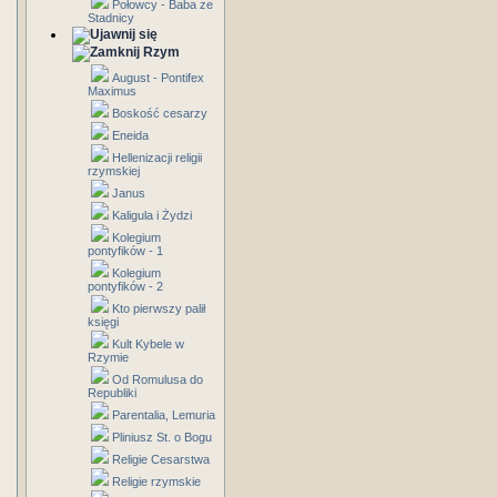
Połowcy - Baba ze
Stadnicy
Rzym
August - Pontifex
Maximus
Boskość cesarzy
Eneida
Hellenizacji religii
rzymskiej
Janus
Kaligula i Żydzi
Kolegium
pontyfików - 1
Kolegium
pontyfików - 2
Kto pierwszy palił
księgi
Kult Kybele w
Rzymie
Od Romulusa do
Republiki
Parentalia, Lemuria
Pliniusz St. o Bogu
Religie Cesarstwa
Religie rzymskie