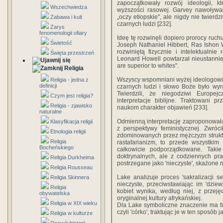
zapoczątkowały rozwój ideologii, 
Wszechwiedza
wyższości rasowej. Garvey nawoływał
„oczy etiopskie", ale nigdy nie twierdz
Zabawa i kult
czarnych ludzi [232].
Zarys
fenomenologii ofiary
Ideę tę rozwinęli dopiero prorocy ruch
Świetość
Joseph Nathaniel Hibbert, Ras Ishon Wil
rozwiniętą fizycznie i intelektualni
Święta przestrzeń
Leonard Howell powtarzał nieustanni
are superior to whites".
Religia
Wszyscy wspomniani wyżej ideologowie r
Religia - jedna z
definicji
czarnych ludzi i słowo Boże było wy
Twierdzili, że niegodziwi Europejcz
Czym jest religia?
interpretacje biblijne. Traktowani
Religia - zjawisko
naukom charakter objawień [233].
naturalne
Odmienną interpretację zaproponowała
Klasyfikacja religii
z perspektywy feministycznej. Zwró
Etnologia religii
zdominowanych przez mężczyzn struktur
Religia
rastafarianizm, to przede wszystkim
Bocheńskiego
całkowicie podporządkowane. Taki
doktrynalnych, ale z codziennych pra
Religia Durkheima
postrzegane jako 'nieczyste', skażone 
Religia Rousseau
Lake analizuje proces 'sakralizacji se
Religia Skinnera
nieczyste, przeciwstawiając im 'dziew
Religia
kobiet wynika, według niej, z przeję
obywatelska
oryginalnej kultury afrykańskiej.
Religia w XIX wieku
Dla Lake symboliczne znaczenie ma fakt
czyli 'córko', traktując je w ten sposób 
Religia w kulturze