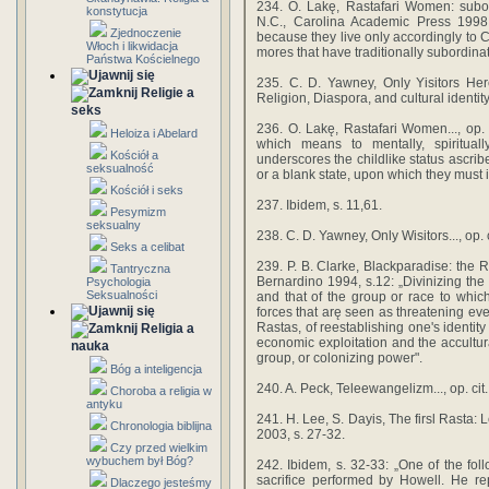
234. O. Lakę, Rastafari Women: subord
konstytucja
N.C., Carolina Academic Press 1998
Zjednoczenie
because they live only accordingly to Ch
Włoch i likwidacja
mores that have traditionally subordin
Państwa Kościelnego
235. C. D. Yawney, Only Yisitors Herę
Religie a
Religion, Diaspora, and cultural identity
seks
236. O. Lakę, Rastafari Women..., op. 
Heloiza i Abelard
which means to mentally, spirituall
Kościół a
underscores the childlike status ascr
seksualność
or a blank state, upon which they must
Kościół i seks
237. Ibidem, s. 11,61.
Pesymizm
seksualny
238. C. D. Yawney, Only Wisitors..., op. c
Seks a celibat
239. P. B. Clarke, Blackparadise: the 
Tantryczna
Bernardino 1994, s.12: „Divinizing the 
Psychologia
Seksualności
and that of the group or race to which
forces that arę seen as threatening eve
Rastas, of reestablishing one's identi
Religia a
economic exploitation and the accultur
nauka
group, or colonizing power".
Bóg a inteligencja
240. A. Peck, Teleewangelizm..., op. cit.
Choroba a religia w
antyku
241. H. Lee, S. Dayis, The firsl Rasta:
Chronologia biblijna
2003, s. 27-32.
Czy przed wielkim
wybuchem był Bóg?
242. Ibidem, s. 32-33: „One of the fo
sacrifice performed by Howell. He rep
Dlaczego jesteśmy