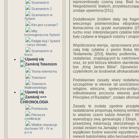
reprezentowały czarną rasę. Biali lu
Szamanizm
Niegodziwość białych, przywłaszczają
Szamanizm 2
zostaje ujawniona [251].
Szamanizm w
Syberii
Dodatkowym źródłem stały się fragm
wiecznego piśmiennictwa etiopski
Kim jest szaman?
tłumaczenia na języki europejskie [2
Mity
ruchu oraz interpretacjami cytatów bi
kosmogoniczne Syberii
były czytane w kręgach rodziny i znajo
Religie Azji i Syberii
- zarys tematu
Współczesna wersja, opracowana prze
całą listę cytatów z pieśni Boba 
Szamanizm w
Testamentu [253]. Marley podkreśla,
Korei
rastafarian, znajdujących tu natchnieni
oraz, że jest bliższa tekstom starotes
Totemizm
tzw. „King James Bibie". Opowieśc
czytelnikom ze środowisk afrokaraibski
Teoria totemizmu
Totemizm
Podstawowe zasady wiary rastafariań
Totemizm
szczególnie w okresie lat sześćdziesi
Malinowskiego
religijne, etniczne, społeczno-poli
odbudowania poczucia własnej go
=>>
Principles of Rastafari", zostało sform
CHRONOLOGIA
Zasady te zostały zgodnie przyjęte
Prehistoria
rastafarianie proponują kolejną reinte
to właśnie czarni ludzie Ameryki i W
Pierwsze
cywilizacje
wywodzący swą genealogię z Etiopii,
prawdziwą inkarnacją starożytnego I
Wielkie rewolucje
zostali zesłani na Jamajkę i inne ter
duchowe VII - IV w.
wyjątkowo trudne warunki egzystencji
p.n.e
niewoli babilońskiej albo beznadziejne