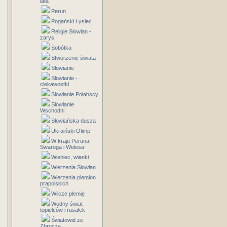
lata
Perun
Pogański Łysiec
Religie Słowian -
zarys
Sobótka
Stworzenie świata
Słowianie
Słowianie -
ciekawostki
Słowianie Połabscy
Słowianie
Wschodni
Słowiańska dusza
Ukraiński Olimp
W kraju Peruna,
Swaroga i Welesa
Wieniec, wianki
Wierzenia Słowian
Wierzenia plemion
prapolskich
Wilcze plemię
Wodny świat
topielców i rusałek
Światowid ze
Zbrucza