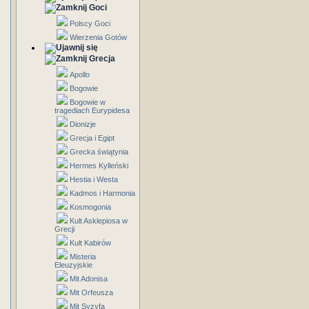
Goci
Polscy Goci
Wierzenia Gotów
Grecja
Apollo
Bogowie
Bogowie w
tragediach Eurypidesa
Dionizje
Grecja i Egipt
Grecka świątynia
Hermes Kylleński
Hestia i Westa
Kadmos i Harmonia
Kosmogonia
Kult Asklepiosa w
Grecji
Kult Kabirów
Misteria
Eleuzyjskie
Mit Adonisa
Mit Orfeusza
Mit Syzyfa