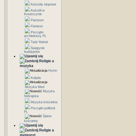
Kościoły słupowe
Kościół w
Kosieczynie
Paestum
Panteon
Początki
architektury PL
Tadż Mahal
Świątynie
buddyjskie
Religie a
muzyka
Hymn
Kolęda
Muzyka Wed
Muzyka
hebrajska
Muzyka kościelna
Początki polifonii
PL
Śpiew
kościelny
Religie a
meteoryt