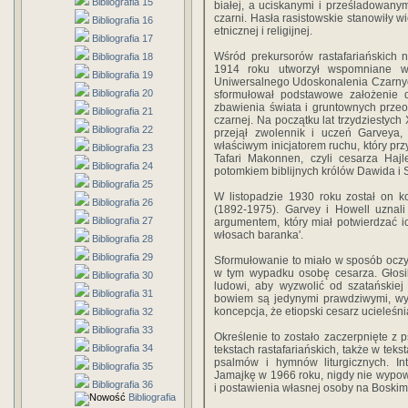
Bibliografia 15
białej, a uciskanymi i prześladowanym
czarni. Hasła rasistowskie stanowiły w
Bibliografia 16
etnicznej i religijnej.
Bibliografia 17
Wśród prekursorów rastafariańskich 
Bibliografia 18
1914 roku utworzył wspomniane w 
Bibliografia 19
Uniwersalnego Udoskonalenia Czarnyc
Bibliografia 20
sformułował podstawowe założenie d
zbawienia świata i gruntownych przeo
Bibliografia 21
czarnej. Na początku lat trzydziestyc
Bibliografia 22
przejął zwolennik i uczeń Garveya,
właściwym inicjatorem ruchu, który prz
Bibliografia 23
Tafari Makonnen, czyli cesarza Hajl
Bibliografia 24
potomkiem biblijnych królów Dawida i
Bibliografia 25
W listopadzie 1930 roku został on ko
Bibliografia 26
(1892-1975). Garvey i Howell uznali
Bibliografia 27
argumentem, który miał potwierdzać ic
włosach baranka'.
Bibliografia 28
Bibliografia 29
Sformułowanie to miało w sposób oczyw
w tym wypadku osobę cesarza. Głosil
Bibliografia 30
ludowi, aby wyzwolić od szatańskiej 
Bibliografia 31
bowiem są jedynymi prawdziwymi, wyb
koncepcja, że etiopski cesarz ucieleś
Bibliografia 32
Bibliografia 33
Określenie to zostało zaczerpnięte z p
Bibliografia 34
tekstach rastafariańskich, także w te
psalmów i hymnów liturgicznych. Int
Bibliografia 35
Jamajkę w 1966 roku, nigdy nie wypowie
Bibliografia 36
i postawienia własnej osoby na Boskim
Bibliografia