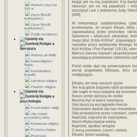
księgi ani na nią popatrzeć. A ja bard
Wartości etyczne
otworzyć ani na nią popatrzeć i mó
XVII w.
zwyciężył Lew z pokolenia Judy, Odrośl
[260].
Zarys filozofii
buddyjskiej 1
W interpretacji rastafariańskiej cy
Zarys filozofii
przekonanie, że cesarz Etiopii, który
buddyjskiej 2
zapowiadaną przez proroctwo odroś
Źródło moralności
Salomona i władczyni etiopskiej, kr
niego tytuł „Króla Królów", pojawiając
Religie a
narodów przez wysłannika Bożego, kt
literatura
Król Królów i Pan Panów" (19:16), odno
Marcus Garvey napisał i spopularyzowa
Anthony de Mello
wyrażającą podstawowe założenia rast
Dante Alighieri -
Piekło
Pieśń miała stać się uniwersalnym hy
wersji angielskiej Ethiopia, thou 
Konstandinos
następująco:
Kawafis
Literatura religijna
Etiopia, ten kraj naszych ojców
Powieść religijna
Ten kraj gdzie bogowie lubili przebywa
Jak nagle w nocy pojawia się burzowa
Nasze armie spieszą do ciebie
Religia a
Musimy być w walce zwycięscy
psychologia
Gdy błyszczą wyciągnięte miecze
Freud wobec religii
Zwycięstwo będzie dla nas chwalebne
Gdy prowadzone przez czerwień, czerń 
Jak zostać
Naprzód, naprzód do zwycięstwa,
przywódcą sekty
Niech Afryka będzie wolna
Konwersja religijna
Naprzód, spotkać wrogów
Po końcu świata
Z mocą czerwieni, czerni i zieleni.
Etiopio, tyrani upadają,
Przeżycie