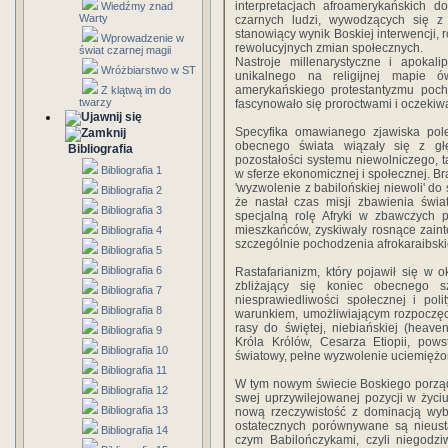
interpretacjach afroamerykańskich 
Wiedźmy znad
Warty
czarnych ludzi, wywodzących się z 
stanowiący wynik Boskiej interwencji, 
Wprowadzenie w
rewolucyjnych zmian społecznych.
świat czarnej magii
Nastroje millenarystyczne i apokali
Wróżbiarstwo w ST
unikalnego na religijnej mapie 
amerykańskiego protestantyzmu pocho
Z klątwą im do
twarzy
fascynowało się proroctwami i oczekiwa
Specyfika omawianego zjawiska pol
obecnego świata wiązały się z gł
Bibliografia
pozostałości systemu niewolniczego, 
Bibliografia 1
w sferze ekonomicznej i społecznej. Bra
'wyzwolenie z babilońskiej niewoli' do sf
Bibliografia 2
że nastał czas misji zbawienia świa
Bibliografia 3
specjalną rolę Afryki w zbawczych p
mieszkańców, zyskiwały rosnące zain
Bibliografia 4
szczególnie pochodzenia afrokaraibski
Bibliografia 5
Bibliografia 6
Rastafarianizm, który pojawił się w 
zbliżający się koniec obecnego sz
Bibliografia 7
niesprawiedliwości społecznej i pol
Bibliografia 8
warunkiem, umożliwiającym rozpoczęci
rasy do świętej, niebiańskiej (heave
Bibliografia 9
Króla Królów, Cesarza Etiopii, pow
Bibliografia 10
światowy, pełne wyzwolenie uciemiężo
Bibliografia 11
W tym nowym świecie Boskiego porządku
Bibliografia 12
swej uprzywilejowanej pozycji w życiu
Bibliografia 13
nową rzeczywistość z dominacją wyb
ostatecznych porównywane są nieusta
Bibliografia 14
czym Babilończykami, czyli niegodz