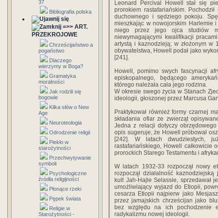
37
Leonard Percival Howell stał się 
prorokiem rastafariańskim. Pochodził 
Bibliografia polska
duchownego i sędziego pokoju. Spę
mieszkając w nowojorskim Harlemie i
=>> ART.
niego przez jego ojca studiów m
PRZEKROJOWE
niewymagającymi kwalifikacji pracami.
artystą i kaznodzieją; w złożonym w
Chrześcijaństwo a
obywatelstwa, Howell podał jako wyko
pogaństwo
[241].
Dlaczego
wierzymy w Boga?
Howell, pomimo swych fascynacji afr
Gramatyka
episkopalnego, będącego amerykań
moralności
którego należała cała jego rodzina.
W okresie swego życia w Stanach Zje
Jak rodzili się
bogowie
ideologii, głoszonej przez Marcusa Gar
Kilka słów o New
Praktykował również formy czarnej m
Age
składania ofiar ze zwierząt opisywa
Neuroteologia
Jedna z relacji dotyczy obrzędowego
opis sugeruje, że Howell próbował oszc
Odrodzenie religii
[242]. W latach dwudziestych, 
Piekło w
rastafariańskiego, Howell całkowicie o
starożytności
prorockich Starego Testamentu i afryka
Przechwytywanie
symboli
W latach 1932-33 rozpoczął nowy eta
rozpoczął działalność kaznodziejską 
Psychologiczne
źródła religijności
kult Jah-Hajle Selassie, sprzedawał j
umożliwiający wyjazd do Etiopii, powr
Płonące rzeki
cesarza Etiopii najpierw jako Mesja
Pępek świata
przez jamajskich chrześcijan jako bl
bez względu na ich pochodzenie et
Religie w
radykalizmu nowej ideologii.
Starożytności -