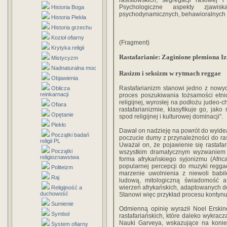
rasistowskich, segregacji rasowej i
Psychologiczne aspekty zjawi
Historia Boga
psychodynamicznych, behawioralnych 
Historia Piekła
Historia grzechu
Kozioł ofiarny
(Fragment)
Krytyka religii
Rastafarianie: Zaginione plemiona Iz
Mistycyzm
Nadnaturalna moc
Rasizm i seksizm w rytmach reggae
Objawienia
Rastafarianizm stanowi jedno z nowych 
Oblicza
reinkarnacji
proces poszukiwania tożsamości etnic
religijnej, wyrosłej na podłożu judeo-
Ofiara
rastafarianizmie, klasyfikuje go, jak
Opętanie
spod religijnej i kulturowej dominacji".
Piekło
Dawał on nadzieję na powrót do wyidea
Początki badań
poczucie dumy z przynależności do rasy
religii PL
Uważał on, że pojawienie się rastafa
Początki
wszystkim dramatycznym wyzwaniem (
religioznawstwa
forma afrykańskiego syjonizmu (Afri
popularnej percepcji do muzyki reggae 
Politeizm
marzenie uwolnienia z niewoli babi
Raj
ludową, mitologiczną świadomość af
wierzeń afrykańskich, adaptowanych do 
Religijność a
duchowość
Stanowi więc przykład procesu kontynuac
Sumienie
Odmienną opinię wyraził Noel Erskin
Symbol
rastafariańskich, które daleko wykrac
Nauki Garveya, wskazujące na konie
System ofiarny