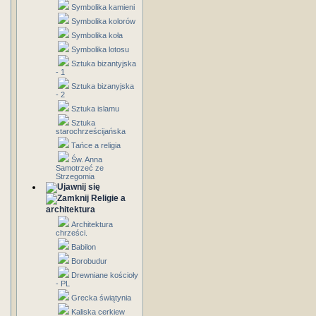
Symbolika kamieni
Symbolika kolorów
Symbolika koła
Symbolika lotosu
Sztuka bizantyjska
- 1
Sztuka bizanyjska
- 2
Sztuka islamu
Sztuka
starochrześcijańska
Tańce a religia
Św. Anna
Samotrzeć ze
Strzegomia
Religie a
architektura
Architektura
chrześci.
Babilon
Borobudur
Drewniane kościoły
- PL
Grecka świątynia
Kaliska cerkiew