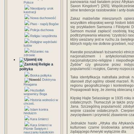
panowania nad światem przez Afrykanó
Polsce
Saxon Kingdom") [265]. Współcześnie
Nieodparty urok
silne tendencje rasistowskie i anty-biał
kastracji
Nowa duchowość
Zakaz małżeństw mieszanych opiera
wszystkim etiopskiej wersji historii bi
Piwo - napój Bogów
się przykładem Samsona i Filistynki Da
Policja duchowa
Samson musiał zapłacić osobistą trage
podtrzymywania własnej 'czystości ra
Religia i wspólnota
który uważany jest w ruchu za świętego,
Religijne wędrówki
których nigdy nie dotknie grzebień, noż
ludów
Różaniec na
Kwestie poszukiwań tożsamości etniczn
zdrowie
nacjonalizmem i antykolonializ
nacjonalistyczno-religijne i niepodleg
Religie a
Żydów" czy głoszone przez indyjs
popularność i rozgłos, Garvey rozpocz
polityka
Boska polityka
Taka identyfikacja natrafiała jednak
Doktryna
stanowił zbyt ogólny obiekt marzeń. R
Reagana
regionu geograficznego i konkretneg
Propagowali tezę, że ziemią obiecaną i
Hezbollah
wojownicy Boga
Klęskę Hajle Selassiego w 1935 roku 
Historia wolności w
ostatecznych. Tłumaczyli je także prz
chrześ.
Jana. Szczególną popularność zdobył
Islam kontra
wojnie czasów ostatecznych. Cierpie
hinduizm
zwycięstwem i przynieść zbawienie czar
Kara śmierci
Jednakże hasło „Afryka dla Afrykanów
Kara śmierci w
kulturowo czarne środowiska ameryka
Piśmie Świętym i
żądającego Ameryki wyłącznie dla
nauczaniu katolickim