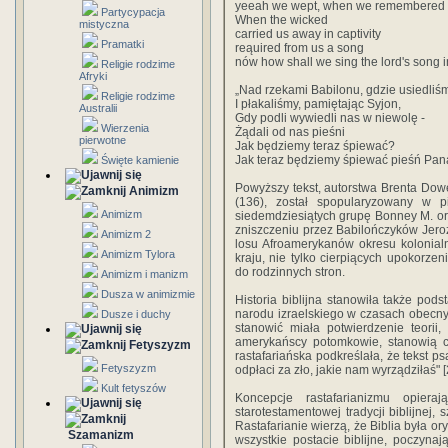
yeeah we wept, when we remembered 
Partycypacja
When the wicked
mistyczna
carried us away in captivity
Pramatki
reąuired from us a song
nów how shall we sing the lord's song i
Religie rodzime
Afryki
„Nad rzekami Babilonu, gdzie usiedliśm
Religie rodzime
I płakaliśmy, pamiętając Syjon,
Australii
Gdy podli wywiedli nas w niewolę -
Wierzenia
Żądali od nas pieśni
pierwotne
Jak będziemy teraz śpiewać?
Jak teraz będziemy śpiewać pieśń Pan
Święte kamienie
Powyższy tekst, autorstwa Brenta Dow
Animizm
(136), został spopularyzowany w 
Animizm
siedemdziesiątych grupę Bonney M. ora
zniszczeniu przez Babilończyków Jerozo
Animizm 2
losu Afroamerykanów okresu kolonial
Animizm Tylora
kraju, nie tylko cierpiących upokorze
do rodzinnych stron.
Animizm i manizm
Dusza w animizmie
Historia biblijna stanowiła także po
narodu izraelskiego w czasach obecny
Dusze i duchy
stanowić miała potwierdzenie teorii,
amerykańscy potomkowie, stanowią cz
Fetyszyzm
rastafariańska podkreślała, że tekst p
Fetyszyzm
odpłaci za zło, jakie nam wyrządziłaś" [
Kult fetyszów
Koncepcje rastafarianizmu opieraj
starotestamentowej tradycji biblijnej,
Rastafarianie wierzą, że Biblia była or
Szamanizm
wszystkie postacie biblijne, poczyna