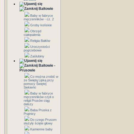
Bałtowie
Baby w fabryce
męczenników - cz. 2
Groby końskie
Obrzęd
ciałopalenia
Religia Bałtów
Uroczystości
pogrzebowe
Zaślubiny
Bałtowie -
Prusowie
Co można zrobić w
ze Świętą Lipką przy
pomocy Świętej
Siekierki
Baby w fabryce
męczenników czyli o
religii Prusów ciąg
dalszy
Baba Pruska z
Prątnicy
Do czego Prusom
służyły ścięte głowy
Kamienne baby