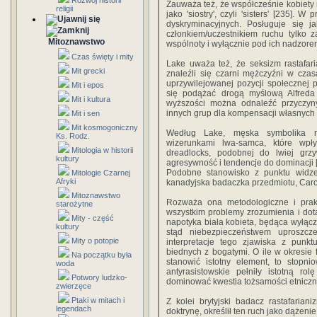
Rozwój historii
Zauważa też, że współcześnie kobiety r
religii
jako 'siostry', czyli 'sisters' [235].
dyskryminacyjnych. Posługuje się 
członkiem/uczestnikiem ruchu tylko
Mitoznawstwo
wspólnoty i wyłącznie pod ich nadzore
Czas święty i mity
Lake uważa też, że seksizm rastafaria
Mit grecki
znaleźli się czarni mężczyźni w czas
uprzywilejowanej pozycji społecznej
Mit i epos
się podążać drogą myślową Alfreda A
Mit i kultura
wyższości można odnaleźć przyczyny
innych grup dla kompensacji własnych
Mit i sen
Mit kosmogoniczny
Według Lake, męska symbolika ras
Ks. Rodz.
wizerunkami lwa-samca, które wpłyn
Mitologia w historii
dreadlocks, podobnej do lwiej gr
kultury
agresywność i tendencje do dominacji [
Podobne stanowisko z punktu widzen
Mitologie Czarnej
Afryki
kanadyjska badaczka przedmiotu, Caro
Mitoznawstwo
Rozważa ona metodologiczne i prak
starożytne
wszystkim problemy zrozumienia i dotar
Mity - część
napotyka biała kobieta, będąca wyłącz
kultury
stąd niebezpieczeństwem uproszcz
Mity o potopie
interpretacje tego zjawiska z punkt
biednych z bogatymi. O ile w okresi
Na początku była
stanowić istotny element, to stopn
woda
antyrasistowskie pełniły istotną r
Potwory ludzko-
dominować kwestia tożsamości etniczn
zwierzęce
Ptaki w mitach i
Z kolei brytyjski badacz rastafariani
legendach
doktrynę, określił ten ruch jako dążen