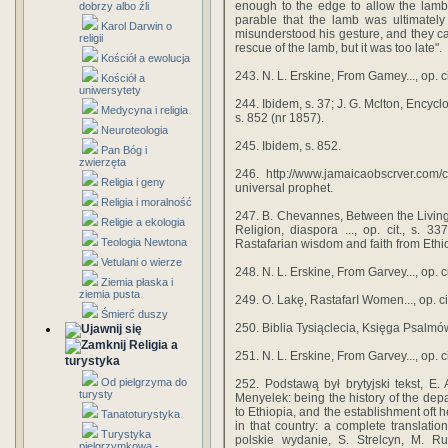
enough to the edge to allow the lamb 
dobrzy albo źli
parable that the lamb was ultimately 
Karol Darwin o
misunderstood his gesture, and they ca
religii
rescue of the lamb, but it was too late".
Kościół a ewolucja
243. N. L. Erskine, From Gamey..., op. ci
Kościół a
uniwersytety
244. Ibidem, s. 37; J. G. Mclton, Encycl
Medycyna i religia
s. 852 (nr 1857).
Neuroteologia
245. Ibidem, s. 852.
Pan Bóg i
zwierzęta
246. http://www.jamaicaobscrver.com/
Religia i geny
universal prophet.
Religia i moralność
247. B. Chevannes, Between the Living 
Religie a ekologia
Religion, diaspora ..., op. cit., s. 
Teologia Newtona
Rastafarian wisdom and faith from Ethi
Vetulani o wierze
248. N. L. Erskine, From Garvey..., op. ci
Ziemia płaska i
ziemia pusta
249. O. Lakę, RastafarI Women..., op. cit
Śmierć duszy
250. Biblia Tysiąclecia, Księga Psalmów
Religia a
251. N. L. Erskine, From Garvey..., op. ci
turystyka
Od pielgrzyma do
252. Podstawą był brytyjski tekst, 
turysty
Menyelek: being the history of the dep
to Ethiopia, and the establishment oft 
Tanatoturystyka
in that country: a complete translati
Turystyka
polskie wydanie, S. Strelcyn, M. Ru
pielgrzymkowa -