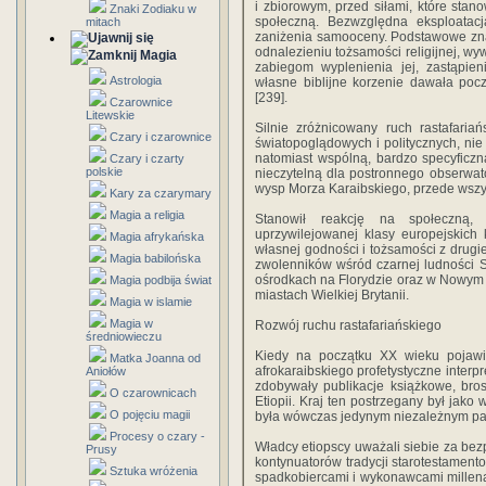
i zbiorowym, przed siłami, które stan
Znaki Zodiaku w
społeczną. Bezwzględna eksploatac
mitach
zaniżenia samooceny. Podstawowe znac
odnalezieniu tożsamości religijnej, wy
Magia
zabiegom wyplenienia jej, zastąpie
Astrologia
własne biblijne korzenie dawała poc
[239].
Czarownice
Litewskie
Silnie zróżnicowany ruch rastafariań
Czary i czarownice
światopoglądowych i politycznych, nie 
natomiast wspólną, bardzo specyficzną
Czary i czarty
polskie
nieczytelną dla postronnego obserwato
wysp Morza Karaibskiego, przede wszys
Kary za czarymary
Magia a religia
Stanowił reakcję na społeczną, p
uprzywilejowanej klasy europejskich
Magia afrykańska
własnej godności i tożsamości z drugie
Magia babilońska
zwolenników wśród czarnej ludności 
ośrodkach na Florydzie oraz w Nowym J
Magia podbija świat
miastach Wielkiej Brytanii.
Magia w islamie
Magia w
Rozwój ruchu rastafariańskiego
średniowieczu
Kiedy na początku XX wieku pojawi
Matka Joanna od
afrokaraibskiego profetystyczne interp
Aniołów
zdobywały publikacje książkowe, bros
O czarownicach
Etiopii. Kraj ten postrzegany był jako
O pojęciu magii
była wówczas jedynym niezależnym pańs
Procesy o czary -
Władcy etiopscy uważali siebie za be
Prusy
kontynuatorów tradycji starotestamento
Sztuka wróżenia
spadkobiercami i wykonawcami millenar