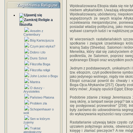
Zagadnienia Religijne
Wyidealizowana Etiopia stała się nie 
niebem afrykańskim. Uważają etiopski
Wyidealizowany, ubóstwiony, niepokon
wypędzonych ze swych krajów Afryka
Religie a
oczekiwania mesjanistyczne, poniewa
filozofia
posiadał władzę polityczną, jako mon
wybawi czarnych ludzi i w najbliższej 
Anselm z
Cantenbury
W wierzeniach rastafariańskich szcze
Bóg Kartezjusza
spotkanie i związek izraelskiego kró
Czym jest etyka?
krainą Saby (Sheeba). Salomon i królo
Menelika, który stał się założycielem 
Dobro i zlo
podkreśla, że Salomon, poprzez sweg
Duns Szkot
wybranego Etiopii oraz wszystkim poch
Filozofia Boga
Jednym z podstawowych, unikalnych i b
Filozofia religii
tzw. etiopizm, czyli podkreślenie symbol
John Locke o Bogu
jako jedynego wolnego, nigdy nie sko
Etiopii oznaczał powrót do chwały i 
Mantra
Boga-Ojca Afrykanów [257]. Oparty zost
O duszy -
który mówi: „Książę opuścił Egipt; Etio
Arystoteles
Podobnie zdanie z księgi Jeremiasza 
Państwo Platona
swą skórę, a lampart swoje pręgi? tak 
Problem zła
się postępować przewrotnie" [259]. In
Schopenhauer o
były zarówno do udowodnienia segregacj
woli
do wykazywania wyższości rasy czarnej
Sen w którym
Rastafarianie używają także często cyt
żyjemy
ujrzałem potężnego anioła, obwieszc
Traktat
księgę i złamać pieczęcie? A nie mógł
ateologiczny