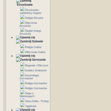
Etruskowie
Etruskowie -
zakładnicy bogów
Religia Etruska
Wierzenia
Etrusków
Święte Księgi
Etrusków
Galowie
Religia Galów
Wierzenia Galów
Germanie
Bogowie i Olbrzymi
Kodeks Królewski
Kosmologia
Germanów
Religia Germanów
Religie Germanów
Saga o
Nibelungach
Stara Edda - Prolog
Yggdrasil