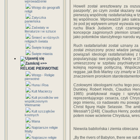
wprowadzenie
Howell został aresztowany za oszust
Wstęp do geografii
paszporty', po czym został skazany na
religii
pierwszą wspólnotę rastafariańską w tz
Zatyczka
tej wspólnocie. Wprowadził jako sakram
panieńska
że pod jej wpływem umysł wyzwala się i
Zaświaty w
ruchu Black Judaism, czyli czarne
literaturze i w sztuce
koncepcje zaginionych plemion izrael
jako potomków starożytnego narodu wyb
Śmierć w różnych
religiach świata
Ruch rastafariański został uznany za
Święte księgi
został zniszczony przez władze jama
Święte miasta
powiązań ideologii rastafariańskiej z
popularyzując swe poglądy. Kiedy w 19
umieszczony w szpitalu psychiatrycz
=>>
kolejną represję polityczną. Współc
RELIGIE PIERWOTNE
reggae, jak Bob Marley czy zmarły w 1
Wstęp - Religie
znaczeniem prorokom starotestamento
pierwotne
Czołowymi ideologami ruchu tego pocz
Huna i Roa
Dunkley, Robert Hinds, Claudius Hen
Kult Macierzy
1985) praktykował magię i spiryty
Kult przodków we
reprezentującego cesarza, czyli Chry
współczesnym
jego imieniu, co nadawało mu powagi 
Wietnamie
Christ figurę Hajle Selassie. The a
Messiah") [248]. Claudius Henry, podo
Kult szczątków
kostnych
potem nowe wcielenie Chrystusa, wres
Mana
Najstarsze religie
Niewola babilońska i ziemia obiecana
Malty
„By the rivers of Babylon, there we sat
Najstasze religie