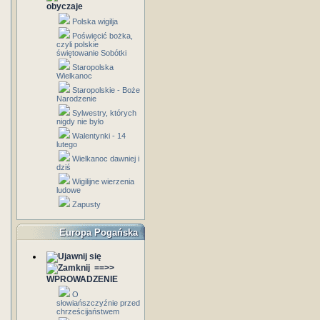
obyczaje
Polska wigilja
Poświęcić bożka,
czyli polskie
świętowanie Sobótki
Staropolska
Wielkanoc
Staropolskie - Boże
Narodzenie
Sylwestry, których
nigdy nie było
Walentynki - 14
lutego
Wielkanoc dawniej i
dziś
Wigilijne wierzenia
ludowe
Zapusty
Europa Pogańska
==>>
WPROWADZENIE
O
słowiańszczyźnie przed
chrześcijaństwem