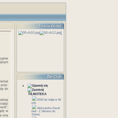
Trzecie Oczko
yjnie
gijnym
Rel-Club
niemal
 prze­
zję do
FILMOTEKA
odniej
5000 lat religii w 90
sek.
acając
woli”,
Aleksandra David
ządy w
Nell - Z Sikkimu do
Tybetu
ła ona