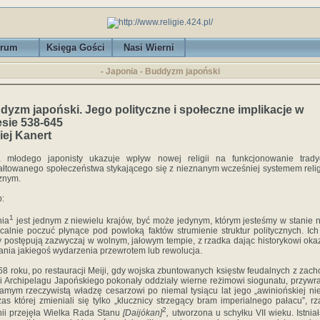
rum
Księga Gości
Nasi Wierni
- Japonia - Buddyzm japoński
dyzm japoński. Jego polityczne i społeczne implikacje w
esie 538-645
iej Kanert
a młodego japonisty ukazuje wpływ nowej religii na funkcjonowanie tradyc
ałtowanego społeczeństwa stykającego się z nieznanym wcześniej systemem reli
cznym.
:
1
nia
jest jednym z niewielu krajów, być może jedynym, którym jesteśmy w stanie 
alnie poczuć płynące pod powloką faktów strumienie struktur politycznych. Ich
 postępują zazwyczaj w wolnym, jałowym tempie, z rzad­ka dając historykowi oka
nia jakiegoś wydarzenia przewrotem lub rewolucja.
8 roku, po restauracji Meiji, gdy wojska zbuntowanych księstw feudalnych z zach
i Archipelagu Japońskiego pokonały oddziały wierne reżimowi siogunatu, przywr
amym rzeczywistą władzę cesarzowi po niemal tysiącu lat jego „awiniońskiej nie
as której zmieniali się tylko „klucz­nicy strzegący bram imperialnego pałacu”, r
2
ii przejęła Wielka Rada Stanu
[Daijókan]
,
utworzona u schyłku VII wieku. Istnia