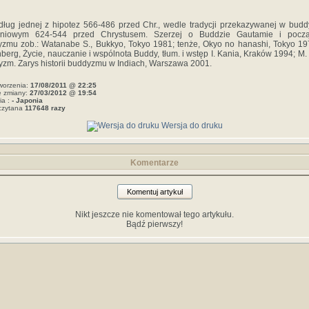
ług jednej z hipotez 566-486 przed Chr., wedle tradycji przekazy­wanej w bud
dniowym 624-544 przed Chrystusem. Szerzej o Buddzie Gautamie i począ
zmu zob.: Watanabe S., Bukkyo, Tokyo 1981; tenże, Okyo no hanashi, Tokyo 19
berg, Życie, nauczanie i wspólnota Buddy, tłum. i wstęp I. Kania, Kraków 1994; M.
zm. Zarys historii buddyzmu w Indiach, Warszawa 2001.
worzenia:
17/08/2011 @ 22:25
e zmiany:
27/03/2012 @ 19:54
ia :
- Japonia
czytana
117648 razy
Wersja do druku
Komentarze
Komentuj artykuł
Nikt jeszcze nie komentował tego artykułu.
Bądź pierwszy!