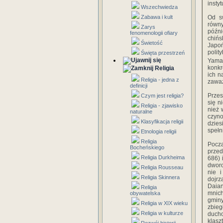
insty
Wszechwiedza
Zabawa i kult
Od s
równ
Zarys
późni
fenomenologii ofiary
chiń
Świetość
Japoń
poli
Święta przestrzeń
Yama
konkr
Religia
ich n
Religia - jedna z
zaważ
definicji
Przes
Czym jest religia?
się n
Religia - zjawisko
nież 
naturalne
czyno
Klasyfikacja religii
dzie
spełn
Etnologia religii
Religia
Począ
Bocheńskiego
przed
Religia Durkheima
686) 
dworo
Religia Rousseau
nie 
Religia Skinnera
dojr
Daian
Religia
mnic
obywatelska
gminy
Religia w XIX wieku
zbie
Religia w kulturze
ducho
klasz