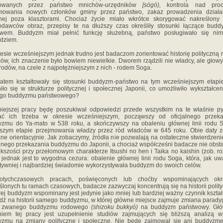
owanych przez państwo mnichów-urzędników
[sógó),
kontrola nad pro
jmowania nowych członków gminy przez państwo, zakaz prowadzenia działal
jnej poza klasztorami. Chociaż życie miało wkrótce skorygować nakreślony 
dawców obraz, prze­pisy te na dłuższy czas określiły stosunki łączące bud
twem. Buddyzm miał pełnić funkcję służebną, państwo posługiwało się nim
dziem.
esie wcześniejszym jednak trudno jest badaczom zo­rientować historię polityczną 
ów, ich znaczenie było bowiem niewielkie. Dworem rządzili nie władcy, ale głow
rodów, na czele z najpotężniejszym z nich - rodem Soga.
atem kształtowały się stosunki buddyzm-państwo na tym wcześniejszym etap
iło się w strukturze po­litycznej i społecznej Japonii, co umożliwiło wykształcen
go buddyzmu państwowego?
iejszej pracy będę poszukiwał odpowiedzi przede wszyst­kim na te właśnie py
ać ich trzeba w okresie wcześniej­szym, począwszy od oficjalnego przeka
zmu do Ya-mato w 538 roku, a skończywszy na obaleniu głównej linii rodu 
szym etapie przejmowania władzy przez ród wład­ców w 645 roku. Obie daty z
ne orientacyjnie. Jak zobaczymy, źródła nie pozwalają na ostateczne stwierdzeni
alnego przekazania buddyzmu do Japonii, a chociaż współ­cześni badacze nie obsta
kszości przy przełomowym charakterze Itsushi no hen i Taika no kaishin (zob. ro
o jednak jest to wygodna cezura: obalenie głównej linii rodu Soga, która, jak u
tywniej i najbardziej świadomie wykorzystywała buddyzm do swoich celów.
tychczasowych pracach, poświęconych lub choćby wspo­minających ok
ślonych tu ramach czasowych, badacze zazwyczaj koncentrują się na historii polity
rej bud­dyzm wspominany jest jedynie jako mniej lub bardziej ważny czynnik kształ
ądź na historii samego buddyzmu, w której główne miejsce zajmuje zmiana parad
k zwanego buddyzmu rodowego
(shizoku bukkyó)
na buddyzm państwowy. Gł
iem tej pracy jest uzupełnienie studiów zajmujących się bliższą analizą 
yzmu na zmiany polityczne i społeczne. Nie będę zajmował się ani buddyzm