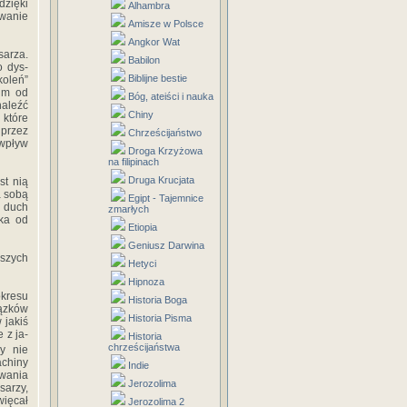
dzięki
Alhambra
owanie
Amisze w Polsce
Angkor Wat
sarza.
Babilon
o dys­
Biblijne bestie
koleń”
kim od
Bóg, ateiści i nauka
naleźć
Chiny
 które
 przez
Chrześcijaństwo
 wpływ
Droga Krzyżowa
na filipinach
Druga Krucjata
st nią
a sobą
Egipt - Tajemnice
y duch
zmarłych
eka od
Etiopia
Geniusz Darwina
jszych
Hetyci
Hipnoza
okresu
Historia Boga
iązków
Historia Pisma
 jakiś
 z ja­
Historia
chrześcijaństwa
zy nie
chiny
Indie
awania
Jerozolima
sarzy,
więcał
Jerozolima 2