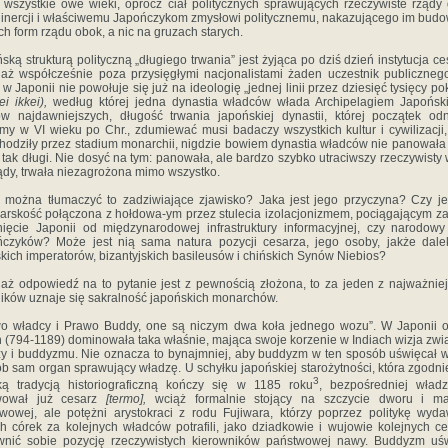
 wszystkie owe wieki, oprócz ciał politycznych sprawujących rzeczywiste rządy 
 inercji i właści­wemu Japończykom zmysłowi politycznemu, nakazującego im bud
h form rządu obok, a nic na gruzach starych.
ską strukturą polityczną „długiego trwania” jest żyjąca po dziś dzień instytucja ce
aż współcześnie poza przysięgłymi nacjonalistami żaden uczestnik publiczneg
 w Japonii nie powołuje się już na ideologię „jednej linii przez dziesięć tysięcy po
ei ikkei),
według której jedna dynastia władców włada Archipelagiem Japońs
w najdawniejszych, długość trwania japońskiej dynastii, której początek od
y w VI wieku po Chr., zdumie­wać musi badaczy wszystkich kultur i cywilizacji,
ho­dziły przez stadium monarchii, nigdzie bowiem dynastia wład­ców nie panowała
 tak długi. Nie dosyć na tym: panowała, ale bardzo szybko utraciwszy rzeczywisty
ądy, trwała niezagrożona mimo wszystko.
można tłumaczyć to zadziwiające zjawisko? Jaka jest jego przyczyna? Czy je
arskość połączona z hołdowa-ym przez stulecia izolacjonizmem, pociągającym z
nięcie Japonii od międzynarodowej infrastruktury informacyj­nej, czy narodow
czyków? Może jest nią sama natura pozycji cesarza, jego osoby, jakże dal
kich imperato­rów, bizantyjskich basileusów i chińskich Synów Niebios?
aż odpowiedź na to pytanie jest z pewnością złożona, to za jeden z najważnie
ików uznaje się sakralność japońskich monarchów.
o władcy i Prawo Buddy, one są niczym dwa koła jed­nego wozu”. W Japonii 
 (794-1189) dominowała taka właśnie, mająca swoje korzenie w Indiach wizja zw
y i buddyzmu. Nie oznacza to bynajmniej, aby buddyzm w ten sposób uświęcał w
b sam organ sprawujący władzę. U schyłku japońskiej starożytności, która zgodnie
3
ą tradycją historiograficzną kończy się w 1185 roku
, bezpośredniej wład
wował już cesarz
[termo],
wciąż for­malnie stojący na szczycie dworu i ma
wowej, ale potężni arystokraci z rodu Fujiwara, którzy poprzez politykę wy­d
h córek za kolejnych władców potrafili, jako dziad­kowie i wujowie kolejnych ce
nić sobie pozycję rze­czywistych kierowników państwowej nawy. Buddyzm uś