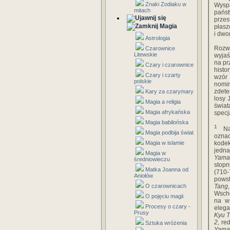
Znaki Zodiaku w
Wyspa
mitach
państ
prze
Magia
płasz
i dwo
Astrologia
Rozwa
Czarownice
Litewskie
wyjaś
na pr
Czary i czarownice
histo
Czary i czarty
wzór
polskie
nomin
zdete
Kary za czarymary
losy 
Magia a religia
świat
Magia afrykańska
specj
Magia babilońska
1
N
Magia podbija świat
oznac
Magia w islamie
kode
jedna
Magia w
Yama
średniowieczu
stopn
Matka Joanna od
(710
Aniołów
powst
O czarownicach
Tang
Wscho
O pojęciu magii
na ws
Procesy o czary -
elega
Prusy
Kyu T
2,
re
Sztuka wróżenia
Yama