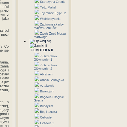
Starożytna Grecja
cesem
ności
Tadź Mahal
przez
Tajemnice Egiptu 2
dyzm z
 jako
Wielkie pytania
Zaginione skarby
Majów i Azteków
na ród
Zwoje Znad Morza
y moż­
Martwego
ie? Co
FILMOTEKA II
ie się
7 Grzechów
Głównych - 1
tania.
7 Grzechów
zania
Głównych - 2
Soga i
ostały
Abraham
e daty
Arabia Saudyjska
ją już
Aztekowie
zdział
ważam,
Bizancjum
Bogowie i Boginie -
Grecja
res o
cznej,
Buddyzm
tujący
Bóg i sztuka
ygmatu
Celtowie
ównym
wpływu
Celtowie 2
em na