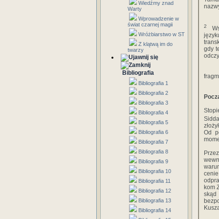
Wiedźmy znad
nazwy
Warty
Wprowadzenie w
świat czarnej magii
2
Ws
Wróżbiarstwo w ST
język
trans
Z klątwą im do
gdy 
twarzy
odczy
Bibliografia
fragm
Bibliografia 1
Bibliografia 2
Pocz
Bibliografia 3
Stopi
Bibliografia 4
Sidd
Bibliografia 5
złoży
Bibliografia 6
Od po
momen
Bibliografia 7
Bibliografia 8
Prze
wewnę
Bibliografia 9
warun
Bibliografia 10
cenie
odpra
Bibliografia 11
kom Z
Bibliografia 12
skąd
Bibliografia 13
bezpo
Kusza
Bibliografia 14