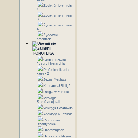
Życie, śmierć i rein
1
Życie, śmierć i rein
3
Życie, śmierć i rein
4
Żydowski
cmentarz
FONOTEKA
Celibat, dziwne
fryzury i hierarchia
Profesjonalizacja
kleru - 2
Jezus Mesjasz
Kto napisał Biblię?
Religia w Europie
Mitologia
Starożytnej Italii
W kręgu Światowita
Apokryfy o Jezusie
Cesarstwo
Bizantyńskie
Dhammapada
Herezje i doktryna