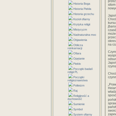
przez
Historia Boga
sitom
nowyc
Historia Piekła
Historia grzechu
Japoń
Choci
Kozioł ofiarny
kursu
Krytyka religii
[bans
Mistycyzm
czasó
możem
Nadnaturalna moc
przec
Objawienia
okres
na rz
Oblicza
reinkarnacji
Czym 
Ofiara
wyspi
Opętanie
odsu­
Japoń
Piekło
rzyms
Początki badań
religii PL
Choci
czynn
Początki
religioznawstwa
„Praw
Politeizm
Heian
Raj
władz
sposó
Religijność a
duchowość
pońsk
spra
Sumienie
państ
Symbol
swoic
zapew
System ofiarny