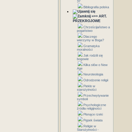
37
Bibliografia polska
=>> ART.
PRZEKROJOWE
Chrześcijaństwo a
pogaństwo
Dlaczego
wierzymy w Boga?
Gramatyka
moralności
Jak rodzili się
bogowie
Kilka słów o New
Age
Neuroteologia
Odrodzenie religii
Piekło w
starożytności
Przechwytywanie
symboli
Psychologiczne
źródła religijności
Płonące rzeki
Pępek świata
Religie w
Starożytności -