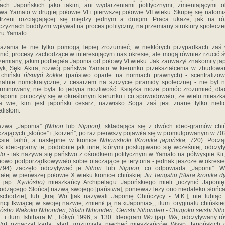
ch Japońskich jako takim, ani wydarzeniami politycznymi, zmieniającymi o
wa Yamato w drugiej połowie VI i pierwszej połowie VII wieku. Skupię się natomi
strzeni rozciągającej się między jednym a drugim. Praca ukaże, jak na ró
czyznach buddyzm wpływał na pro­ces polityczny, na przemiany struktury społecz
ru Yamato.
żania te nie tylko pomogą lepiej zrozumieć, w niektó­rych przypadkach zaś
nić, procesy zachodzące w interesującym nas okresie, ale mogą również rzucić ś
zemiany, jakim podlegała Japonia od połowy VI wieku. Jak zauważył znakomity ja
ryk, Sęki Akira, rozwój pań­stwa Yamato w kierunku przekształcenia w zbudow
 chiński
ńtsuiyó kokka
(państwo oparte na normach prawnych) - scentralizow
alnie nomokratyczne, z cesarzem na szczycie piramidy społecznej - nie był 
rminowany, nie była to jedyna możliwość. Książka może pomóc zrozumieć, dl
Japonii potoczyły się w określonym kierunku i co spowodowało, że wielu miesz
a wie, kim jest japoń­ski cesarz, nazwisko Soga zaś jest znane tylko niel
alistom.
azwa „Japonia”
(Nihon
lub
Nippon),
składająca się z dwóch ideo-gramów chi
zających „słońce” i „korzeń”, po raz pierwszy pojawiła się w promulgowanym w 70
ksie Taihó, a następnie w kronice
Nihonshoki [Kronika japońska,
720). Począ
k ideo-gramy te, podobnie jak inne, którymi posługiwano się wcześniej, odczyt
to
- tak nazywa się państwo z ośrodkiem politycznym w Yamato na półwyspie Kii,
iowo podporządkowywało sobie otaczające je terytoria - jednak jeszcze w okresi
-794) zaczęto odczytywać je
Nihon
lub
Nippon,
co odpowiada „Japonii”. W
ałej w pierwszej połowie X wieku kronice chińskiej
Jiu Tangshu [Stara kronika dy
,
jap.
Kyutósho)
mieszkańcy Archipelagu Japońskiego mieli „uczynić Japonię
dzącego Słońca] nazwą swojego [państwa], ponieważ leży ono niedaleko słońca 
chodzie], lub „kraj Wo [jak nazywali Japonię Chińczycy - M.K.], nie lubiąc
ncji tkwiącej w swojej nazwie, zmienił ją na «Japonia»„; tłum. oryginału chińskie
ósho Wakoku Nihonden, Sóshi Nihonden, Genshi Nihonden - Chugoku seishi Ni
d. i tłum. Ishihara M., Tókyó 1996, s. 130. Ideogram
Wo
(jap.
Wa,
odczytywany r
to)
oznaczał karła, stąd zrozumiała niechęć mieszkańców Wysp Japońskich 