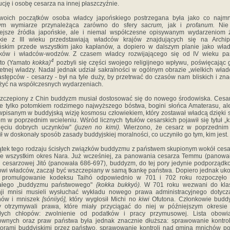
tucję i osobę cesarza na innej płaszczyźnie.
woich początków osoba władcy japońskiego postrzegana była jako co najmn
ym wymiarze przynależąca za­równo do sfery
sacrum,
jak i
profanum.
Nie
ejsze źródła japońskie, ale i niemal współczesne opisywanym wy­darzeniom 
skie z III wieku przedstawiają władców krajów znajdujących się na Archip
skim przede wszyst­kim jako kapłanów, a dopiero w dalszym planie jako wła
tyków i władców-wodzów. Z czasem władcy rozwijającego się od IV wieku pa
4
to (Yamato
kokka)
pozbyli się części swojego religijnego wpływu, poświęcając 
et­nej władzy. Nadal jednak udział sakralności w ogólnym obrazie „wielkich wład
astępców - cesarzy - był na tyle duży, by przetrwać do czasów nam bliskich i zn
yć na współczesnych wydarzeniach.
zczepiony z Chin buddyzm musiał dostosować się do nowego środowiska. Cesar
ie tylko potomkiem ro­dzimego najwyższego bóstwa, bogini słońca Amaterasu, al
wpisanym w buddyjską wizję kosmosu człowiekiem, który zostawał władcą dzięki
m w poprzednim wcieleniu. Wśród licznych tytułów cesarskich pojawił się tytuł „k
sięciu dobrych uczynków”
(juzen no kimi).
Wierzono, że cesarz w poprzednim 
ił w doskonały sposób zasady buddyjskiej moralności, co uczyniło go tym, kim jest.
tek tego rodzaju ścisłych związków buddyzmu z pań­stwem skupionym wokół cesa
e wszystkim okres Nara. Już wcześniej, za panowania cesarza Temmu (panowa
i cesarzowej Jitó (panowała 686-697), buddyzm, do tej pory jedynie podporząd
wi władców, zaczął być wszczepiany w samą tkankę państwa. Dopiero jednak uk
i promulgowanie kodeksu Taihó odpowiednio w 701 i 702 roku rozpoczęło 
załego „buddyzmu państwowego"
{kokka bukkyó).
W 701 roku wezwani do klas
ji mnisi musieli wysłuchać wykładu nowego prawa administracyj­nego dotyc
hów i mniszek
[sóniiyó],
który wygłosił Michi no
kiwi
Ofutona. Członkowie buddy
 otrzy­mywali prawa, które miały przyciągać do niej w późniejszym okresie
głych chłopów: zwolnienie od podatków i pra­cy przymusowej. Lista obowi
wnych oraz praw pań­stwa była jednak znacznie dłuższa: sprawowanie kontro
torami buddyjskimi przez państwo, sprawowanie kontroli nad gminą mnichów p