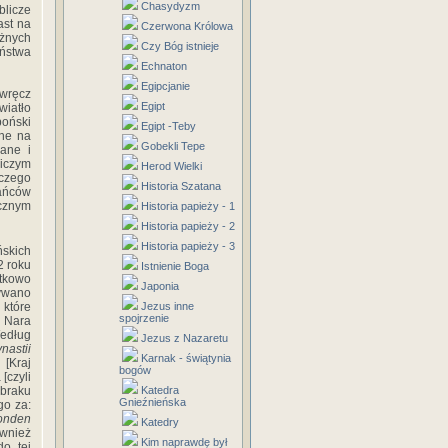
Chasydyzm
blicze
ast na
Czerwona Królowa
żnych
Czy Bóg istnieje
eństwa
Echnaton
Egipcjanie
 wręcz
Egipt
wiatło
poński
Egipt -Teby
ane na
Gobekli Tepe
ane i
niczym
Herod Wielki
aczego
Historia Szatana
kańców
icznym
Historia papieży - 1
Historia papieży - 2
Historia papieży - 3
ńskich
2 roku
Istnienie Boga
tkowo
Japonia
y­wano
 które
Jezus inne
spojrzenie
e Nara
edług
Jezus z Nazaretu
nastii
Karnak - świątynia
 [Kraj
bogów
[czyli
 braku
Katedra
Gnieźnieńska
go za:
honden
Katedry
ównież
Kim naprawdę był
do tej