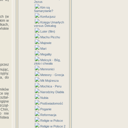
Jezus
Kim są
Samarytanie?
ych (w
Konfucjusz
skim w
Księga Umarłych
dkach,
versus Dekalog
ońskie
Luter (film)
Machu Picchu
Majowie
Mari
Megality
Meksyk - Bóg,
złoto i chwała
 przez
mując,
Mennonici
syjny.
Meteory - Grecja
la, do
Mit Mojżesza
Mochica - Peru
ników
Narodziny Diabła
ce się
ształ­
Nubia
igijne
Podświadomość
zcząt­
 Chin,
Poganie
o nie
Reformacja
ń­stwa
Religie w Polsce
Religie w Polsce 2