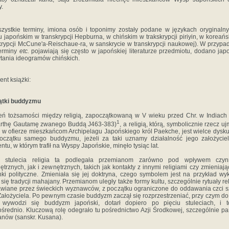
.
zystkie terminy, imiona osób i toponimy zostały podane w językach oryginaln
u japońskim w transkrypcji Hepburna, w chińskim w trakskrypcji piriyin, w koreań
krypcji McCune'a-Reischaue-ra, w sanskrycie w transkrypcji naukowej). W przypa
terminy
etc.
pojawiają się często w japońskiej literaturze przedmiotu, dodano ja­p
tania ideogramów chińskich.
ent książki:
ątki buddyzmu
eń tożsamości między religią, zapoczątkowaną w V wieku przed Chr. w Indiach
1
arthę Gautamę zwanego Buddą J463-383)
, a religią, którą, symbolicznie rzecz uj
ł w ofierze mieszkańcom Archipelagu Japońskiego król Paekche, jest wielce dysku
czątku samego buddyzmu, jeżeli za taki uznamy działalność jego założycie
tu, w któ­rym trafił na Wyspy Japońskie, minęło tysiąc lat.
z stulecia religia ta podlegała przemianom zarówno pod wpływem czyn­
trznych, jak i zewnętrznych, takich jak kontakty z innymi religiami czy zmieniają
ki polityczne. Zmie­niała się jej doktryna, czego symbolem jest na przykład wyk
 się tradycji mahajany. Przemianom uległy także formy kultu, szczególnie rytuały rel
wiane przez świeckich wyznawców, z początku ograniczone do oddawania czci s
ałożyciela. Po pewnym czasie buddyzm zaczął się rozprzestrzeniać, przy czym do
 wywodzi się buddyzm japoński, dotarł dopiero po pięciu stuleciach, i t
średnio. Kluczową rolę odegrało tu pośrednictwo Azji Środkowej, szczególnie pa
nów (sanskr. Kusana).