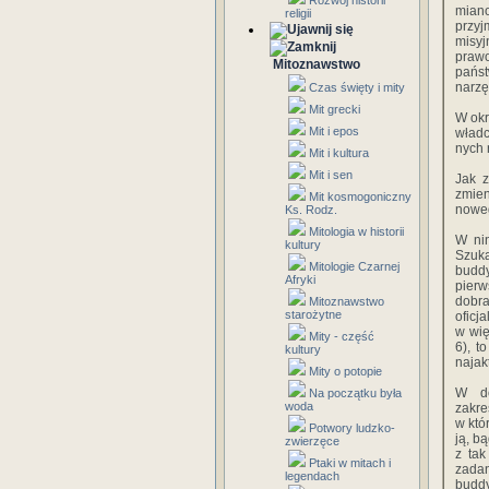
Rozwój historii
mian
religii
przy
misy
prawo
Mitoznawstwo
pańs
narzę
Czas święty i mity
Mit grecki
W okr
Mit i epos
władc
nych 
Mit i kultura
Mit i sen
Jak z
zmien
Mit kosmogoniczny
nowe
Ks. Rodz.
Mitologia w historii
W nin
kultury
Szuk
Mitologie Czarnej
buddy
Afryki
pierw
dobra
Mitoznawstwo
starożytne
oficj
w wię
Mity - część
6), t
kultury
najak
Mity o potopie
W do
Na początku była
woda
zakre
w któ
Potwory ludzko-
ją, b
zwierzęce
z ta
Ptaki w mitach i
zadan
legendach
budd