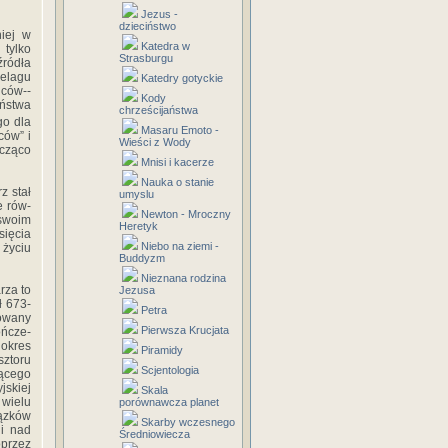
Jezus -
dzieciństwo
iej w
Katedra w
 tylko
Strasburgu
źródła
elagu
Katedry gotyckie
dców--
Kody
ństwa
chrześcijaństwa
go dla
Masaru Emoto -
ców” i
Wieści z Wody
acząco
Mnisi i kacerze
Nauka o stanie
z stał
umyslu
e rów­
Newton - Mroczny
 swoim
Heretyk
sięcia
Niebo na ziemi -
życiu
Buddyzm
Nieznana rodzina
rza to
Jezusa
ł 673-
Petra
kowany
Pierwsza Krucjata
ończe­
okres
Piramidy
ztoru
Scjentologia
zącego
jskiej
Skala
 wielu
porównawcza planet
ązków
Skarby wczesnego
li nad
Średniowiecza
oprzez