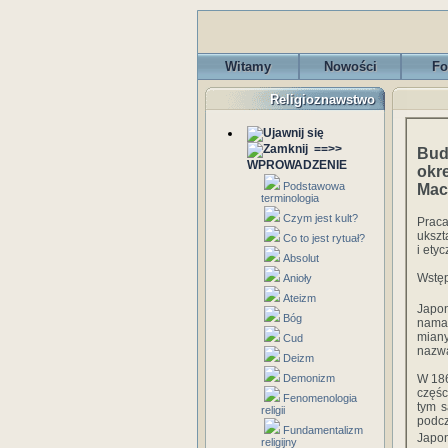
Witamy
Nowości
Fo
Religioznawstwo
==>>
Bud
WPROWADZENIE
okr
Podstawowa
Mac
terminologia
Czym jest kult?
Prac
ukszt
Co to jest rytuał?
i ety
Absolut
Wstęp
Anioły
Ateizm
Japo
Bóg
namac
miany
Cud
nazwa
Deizm
Demonizm
W 186
częśc
Fenomenologia
tym s
religii
podcz
Fundamentalizm
Japon
religijny