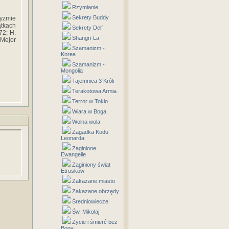
Rzymianie
Sekrety Buddy
dyzmie
tkach
Sekrety Delf
72; H.
Shangri-La
 Mejor
Szamanizm -
Korea
Szamanizm -
Mongolia
Tajemnica 3 Króli
Terakotowa Armia
Terror w Tokio
Wiara w Boga
Wolna wola
Zagadka Kodu
Leonarda
Zaginione
Ewangelie
Zaginiony świat
Etrusków
Zakazane miasto
Zakazane obrzędy
Średniowiecze
Św. Mikołaj
Życie i śmierć bez
Boga