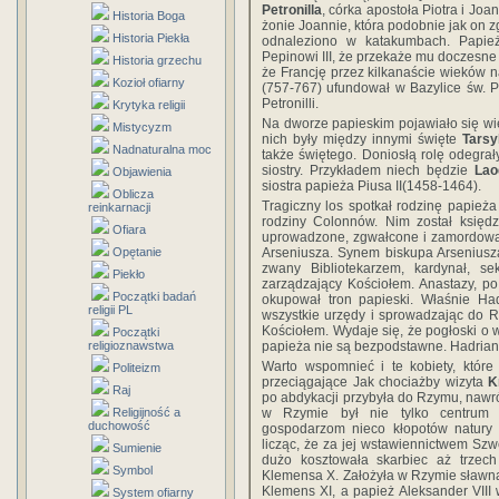
Petronilla
, córka apostoła Piotra i Joa
Historia Boga
żonie Joannie, która podobnie jak on z
Historia Piekła
odnaleziono w katakumbach. Papież 
Pepinowi III, że przekaże mu doczesne s
Historia grzechu
że Francję przez kilkanaście wieków 
Kozioł ofiarny
(757-767) ufundował w Bazylice św. Pi
Petronilli.
Krytyka religii
Na dworze papieskim pojawiało się wi
Mistycyzm
nich były między innymi święte
Tarsy
Nadnaturalna moc
także świętego. Doniosłą rolę odegra
siostry. Przykładem niech będzie
Lao
Objawienia
siostra papieża Piusa II(1458-1464).
Oblicza
Tragiczny los spotkał rodzinę papieża
reinkarnacji
rodziny Colonnów. Nim został księd
Ofiara
uprowadzone, zgwałcone i zamordowan
Arseniusza. Synem biskupa Arseniusza
Opętanie
zwany Bibliotekarzem, kardynał, sek
Piekło
zarządzający Kościołem. Anastazy, p
Początki badań
okupował tron papieski. Właśnie Had
religii PL
wszystkie urzędy i sprowadzając do R
Kościołem. Wydaje się, że pogłoski o
Początki
papieża nie są bezpodstawne. Hadrian 
religioznawstwa
Warto wspomnieć i te kobiety, które
Politeizm
przeciągające Jak chociażby wizyta
K
Raj
po abdykacji przybyła do Rzymu, nawróc
w Rzymie był nie tylko centrum i
Religijność a
duchowość
gospodarzom nieco kłopotów natury m
licząc, że za jej wstawiennictwem Szw
Sumienie
dużo kosztowała skarbiec aż trzech
Symbol
Klemensa X. Założyła w Rzymie sławną
Klemens XI, a papież Aleksander VIII
System ofiarny