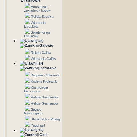
Etruskowie
Etruskowie -
zakładnicy bogów
Religia Etruska
Wierzenia
Etrusków
Święte Księgi
Etrusków
Galowie
Religia Galów
Wierzenia Galów
Germanie
Bogowie i Olbrzymi
Kodeks Królewski
Kosmologia
Germanów
Religia Germanów
Religie Germanów
Saga o
Nibelungach
Stara Edda - Prolog
Yggdrasil
Goci