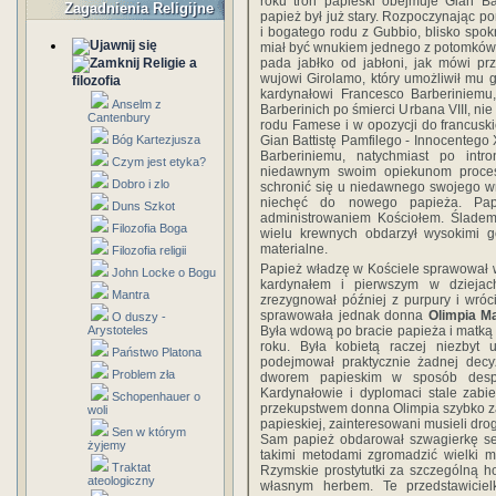
roku tron papieski obejmuje Gian Ba
Zagadnienia Religijne
papież był już stary. Rozpoczynając po
i bogatego rodu z Gubbio, blisko spo
miał być wnukiem jednego z potomków 
pada jabłko od jabłoni, jak mówi pr
Religie a
wujowi Girolamo, który umożliwił mu g
filozofia
kardynałowi Francesco Barberiniemu,
Anselm z
Barberinich po śmierci Urbana VIII, ni
Cantenbury
rodu Famese i w opozycji do francusk
Gian Battistę Pamfilego - Innocentego
Bóg Kartezjusza
Barberiniemu, natychmiast po intro
Czym jest etyka?
niedawnym swoim opiekunom proces o
Dobro i zlo
schronić się u niedawnego swojego wr
niechęć do nowego papieża. Papie
Duns Szkot
administrowaniem Kościołem. Śladem
Filozofia Boga
wielu krewnych obdarzył wysokimi g
materialne.
Filozofia religii
Papież władzę w Kościele sprawował w
John Locke o Bogu
kardynałem i pierwszym w dziejac
Mantra
zrezygnował później z purpury i wróc
sprawowała jednak donna
Olimpia Ma
O duszy -
Była wdową po bracie papieża i matką 
Arystoteles
roku. Była kobietą raczej niezbyt 
Państwo Platona
podejmował praktycznie żadnej decyz
Problem zła
dworem papieskim w sposób despot
Kardynałowie i dyplomaci stale zabieg
Schopenhauer o
przekupstwem donna Olimpia szybko z
woli
papieskiej, zainteresowani musieli dr
Sen w którym
Sam papież obdarował szwagierkę setk
żyjemy
takimi metodami zgromadzić wielki m
Traktat
Rzymskie prostytutki za szczególną h
ateologiczny
własnym herbem. Te przedstawicielk