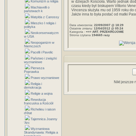
w dziejach Kościoła. Warto jednak dod
Komunizm a religia
czasu kiedy był biskupem Vittorio Vene
Machiavelli o
Vincenza służyła mu od 1959 roku do dn
państwach k
Jakże inna to była postać od matki Pas
Matylda z Canossy
Mieszko I religia i
Data utworzenia:
22/09/2007 @ 18:29
polityka
Ostatnie zmiany:
12/04/2012 @ 05:24
Kategoria :
=>> ART. PRZEKROJOWE
Neokonserwatyzm
Strona czytana
194665 razy
w USA
Neopoganizm w
Niemczech
Pacelli i Pavelic
Państwo i związki
wyznaniowe
Pierwsza
Poprawka
Prawo wyznaniowe
Nikt jeszcze 
Religia i
demokracja
Religie a wojna
Rewolucja
francuska a Kościół
Richelieu i raison
d'état
Tajemnica Joanny
'Arc
Wyznaniowa
Skandynawia: Religia a