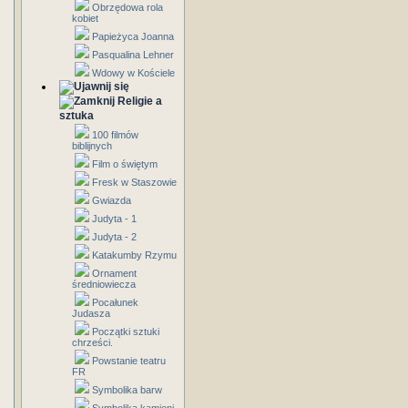
Obrzędowa rola
kobiet
Papieżyca Joanna
Pasqualina Lehner
Wdowy w Kościele
Religie a
sztuka
100 filmów
biblijnych
Film o świętym
Fresk w Staszowie
Gwiazda
Judyta - 1
Judyta - 2
Katakumby Rzymu
Ornament
średniowiecza
Pocałunek
Judasza
Początki sztuki
chrześci.
Powstanie teatru
FR
Symbolika barw