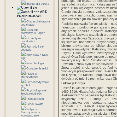
buntujące się miasta do posłuszeństw
Bibliografia polska
się 25-letnia zakonnica, Katarzyna ze S
jedną z największych postaci w histo
Ciągle służyła pomocą, zwłaszcza bi
=>> ART.
pracowała na ulicach, pomagając u
PRZEKROJOWE
sprowadzenie już na zawsze papieży do
Chrześcijaństwo a
Papieża nazywała "swym włoskim najśw
pogaństwo
Francuzem, podobnie jak sześciu jeg
Dlaczego
aby prosić papieża o powrót. Katarz
wierzymy w Boga?
miesiące. Używała wszelkich argumentó
że według decyzji Grzegorza biskupi 
Gramatyka
moralności
tej sprawie napominali ordynariuszy
biskup ordynariusz od blisko siedemd
Jak rodzili się
miesiące nawoływań Katarzyny zrobiły
bogowie
Rzymu. Całej wyprawie towarzyszyły z
Kilka słów o New
zrzucił Ojca Świętego i mocno go potur
Age
towarzyszący Jego Świątobliwości z
Neuroteologia
Powitanie znów było entuzjastyczne. 
Znów papież chciał wrócić do Awinio
Odrodzenie religii
"kobiecym przepowiedniom". Święta Kat
Piekło w
do Rzymu, ale Kościół i papiestwo dop
starożytności
dwóch, a później i trzech wikariuszy Ch
Przechwytywanie
Lukrecja Borgia
symboli
Postać to wielce interesująca i zagad
Psychologiczne
1480-1519. Hiszpańska rodzina Borgió
źródła religijności
Aleksandrem VI papieżem był Kalikst II
stryjeczny dziad Lukrecji. Za cz
Płonące rzeki
niepohamowanego nepotyzmu, przekup
Pępek świata
Kościoła. Co Kalikst zapoczątkow
Religie w
kontynuowali.
Lukrecja
była nieodrodn
Starożytności -
mocniej związanych z instytucjami Kośc
wprowadzenie