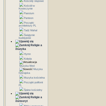
Kościoły słupowe
Kościół w
Kosieczynie
Paestum
Panteon
Początki
architektury PL
Tadż Mahal
Świątynie
buddyjskie
Religie a
muzyka
Hymn
Kolęda
Muzyka Wed
Muzyka
hebrajska
Muzyka kościelna
Początki polifonii
PL
Śpiew kościelny
Religie a
meteoryt