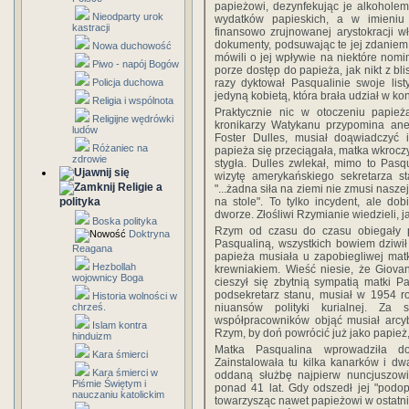
papieżowi, dezynfekując je alkohole
Nieodparty urok
wydatków papieskich, a w imieniu 
kastracji
finansowo zrujnowanej arystokracji w
dokumenty, podsuwając te jej zdaniem n
Nowa duchowość
mówili o jej wpływie na niektóre nomin
Piwo - napój Bogów
porze dostęp do papieża, jak nikt z b
razy dyktował Pasqualinie swoje list
Policja duchowa
jedyną kobietą, która brała udział w ko
Religia i wspólnota
Praktycznie nic w otoczeniu papież
Religijne wędrówki
kronikarzy Watykanu przypomina ane
ludów
Foster Dulles, musiał doąwiadczyć i
Różaniec na
papieża się przeciągała, matka wkrocz
zdrowie
stygła. Dulles zwlekał, mimo to Pasq
wizytę amerykańskiego sekretarza st
Religie a
"...żadna siła na ziemi nie zmusi nasz
na stole". To tylko incydent, ale do
polityka
dworze. Złośliwi Rzymianie wiedzieli, 
Boska polityka
Rzym od czasu do czasu obiegały p
Doktryna
Pasqualiną, wszystkich bowiem dziwił f
Reagana
papieża musiała u zapobiegliwej mat
Hezbollah
krewniakiem. Wieść niesie, że Giovan
wojownicy Boga
cieszył się zbytnią sympatią matki Pa
podsekretarz stanu, musiał w 1954 r
Historia wolności w
niuansów polityki kurialnej. Za
chrześ.
współpracowników objąć musiał arcyb
Islam kontra
Rzym, by doń powrócić już jako papież,
hinduizm
Matka Pasqualina wprowadziła do
Kara śmierci
Zainstalowała tu kilka kanarków i dw
Kara śmierci w
oddaną służbę najpierw nuncjuszowi
Piśmie Świętym i
ponad 41 lat. Gdy odszedł jej "podo
nauczaniu katolickim
towarzysząc nawet papieżowi w ostatnie