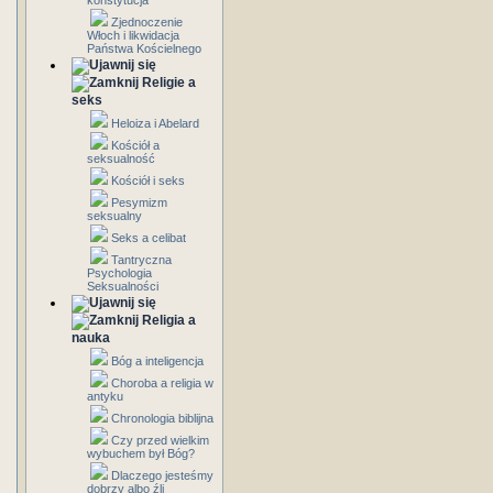
konstytucja
Zjednoczenie
Włoch i likwidacja
Państwa Kościelnego
Religie a
seks
Heloiza i Abelard
Kościół a
seksualność
Kościół i seks
Pesymizm
seksualny
Seks a celibat
Tantryczna
Psychologia
Seksualności
Religia a
nauka
Bóg a inteligencja
Choroba a religia w
antyku
Chronologia biblijna
Czy przed wielkim
wybuchem był Bóg?
Dlaczego jesteśmy
dobrzy albo źli