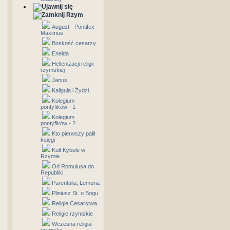
Rzym
August - Pontifex
Maximus
Boskość cesarzy
Eneida
Hellenizacji religii
rzymskiej
Janus
Kaligula i Żydzi
Kolegium
pontyfików - 1
Kolegium
pontyfików - 2
Kto pierwszy palił
księgi
Kult Kybele w
Rzymie
Od Romulusa do
Republiki
Parentalia, Lemuria
Pliniusz St. o Bogu
Religie Cesarstwa
Religie rzymskie
Wczesna religia