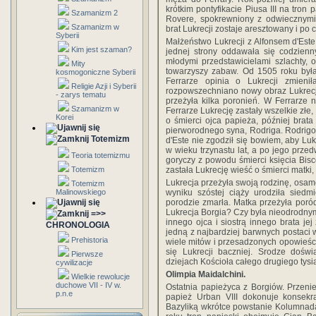
krótkim pontyfikacie Piusa III na tron
Szamanizm 2
Rovere, spokrewniony z odwiecznymi
Szamanizm w
brat Lukrecji zostaje aresztowany i po 
Syberii
Małżeństwo Lukrecji z Alfonsem d'Este
Kim jest szaman?
jednej strony oddawała się codzienny
młodymi przedstawicielami szlachty, 
Mity
towarzyszy zabaw. Od 1505 roku była
kosmogoniczne Syberii
Ferrarze opinia o Lukrecji zmieni
Religie Azji i Syberii
rozpowszechniano nowy obraz Lukrecji, 
- zarys tematu
przeżyła kilka poronień. W Ferrarze 
Szamanizm w
Ferrarze Lukrecję zastały wszelkie złe
Korei
o śmierci ojca papieża, później brat
pierworodnego syna, Rodriga. Rodrigo 
Totemizm
d'Este nie zgodził się bowiem, aby Luk
w wieku trzynastu lat, a po jego przed
Teoria totemizmu
goryczy z powodu śmierci księcia Bis
zastała Lukrecję wieść o śmierci matki
Totemizm
Lukrecja przeżyła swoją rodzinę, osamo
Totemizm
wyniku szóstej ciąży urodziła siedm
Malinowskiego
porodzie zmarła. Matka przeżyła poró
Lukrecja Borgia? Czy była nieodrodnym
=>>
innego ojca i siostrą innego brata jej
CHRONOLOGIA
jedną z najbardziej barwnych postaci w
Prehistoria
wiele mitów i przesadzonych opowieści.
się Lukrecji baczniej. Srodze doświ
Pierwsze
dziejach Kościoła całego drugiego tysią
cywilizacje
Olimpia Maidalchini.
Wielkie rewolucje
duchowe VII - IV w.
Ostatnia papieżyca z Borgiów. Przeni
p.n.e
papież Urban VIII dokonuje konsekra
Bazyliką wkrótce powstanie Kolumnad