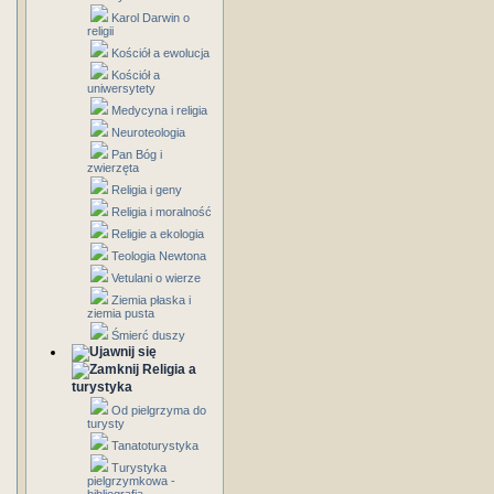
Karol Darwin o
religii
Kościół a ewolucja
Kościół a
uniwersytety
Medycyna i religia
Neuroteologia
Pan Bóg i
zwierzęta
Religia i geny
Religia i moralność
Religie a ekologia
Teologia Newtona
Vetulani o wierze
Ziemia płaska i
ziemia pusta
Śmierć duszy
Religia a
turystyka
Od pielgrzyma do
turysty
Tanatoturystyka
Turystyka
pielgrzymkowa -