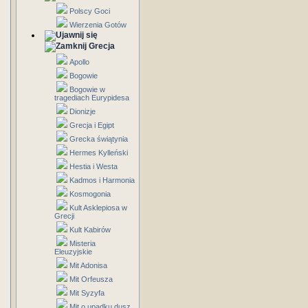
Polscy Goci
Wierzenia Gotów
Grecja
Apollo
Bogowie
Bogowie w
tragediach Eurypidesa
Dionizje
Grecja i Egipt
Grecka świątynia
Hermes Kylleński
Hestia i Westa
Kadmos i Harmonia
Kosmogonia
Kult Asklepiosa w
Grecji
Kult Kabirów
Misteria
Eleuzyjskie
Mit Adonisa
Mit Orfeusza
Mit Syzyfa
Mit o upadku dusz