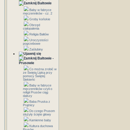
Bałtowie
Baby w fabryce
męczenników - cz. 2
Groby końskie
Obrzęd
ciałopalenia
Religia Bałtów
Uroczystości
pogrzebowe
Zaślubiny
Bałtowie -
Prusowie
Co można zrobić w
ze Świętą Lipką przy
pomocy Świętej
Siekierki
Baby w fabryce
męczenników czyli o
religii Prusów ciąg
dalszy
Baba Pruska z
Prątnicy
Do czego Prusom
służyły ścięte głowy
Kamienne baby
Kultura duchowa
Prusów