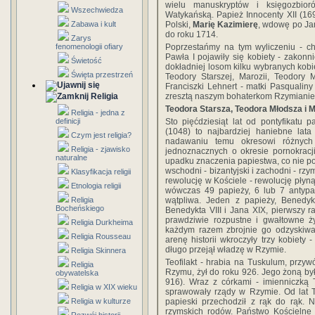
wielu manuskryptów i księgozbior
Wszechwiedza
Watykańską. Papież Innocenty XII (169
Polski,
Marię Kazimierę
, wdowę po Jan
Zabawa i kult
do roku 1714.
Zarys
Poprzestańmy na tym wyliczeniu - ch
fenomenologii ofiary
Pawła I pojawiły się kobiety - zakonn
Świetość
dokładniej losom kilku wybranych kobi
Święta przestrzeń
Teodory Starszej, Marozii, Teodory Mł
Franciszki Lehnert - matki Pasqualin
zresztą naszym bohaterkom Rzymianie n
Religia
Teodora Starsza, Teodora Młodsza i M
Religia - jedna z
Sto pięćdziesiąt lat od pontyfikat
definicji
(1048) to najbardziej haniebne lata
Czym jest religia?
nadawaniu temu okresowi różnych
Religia - zjawisko
jednoznacznych o okresie pornokracji.
naturalne
upadku znaczenia papiestwa, co nie po
wschodni - bizantyjski i zachodni - rzy
Klasyfikacja religii
rewolucję w Kościele - rewolucję płyną
Etnologia religii
wówczas 49 papieży, 6 lub 7 antypa
wątpliwa. Jeden z papieży, Benedykt
Religia
Bocheńskiego
Benedykta VIII i Jana XIX, pierwszy ra
prawdziwie rozpustne i gwałtowne ż
Religia Durkheima
każdym razem zbrojnie go odzyskiwał
Religia Rousseau
arenę historii wkroczyły trzy kobiety 
długo przejął władzę w Rzymie.
Religia Skinnera
Teofilakt - hrabia na Tuskulum, przywó
Religia
Rzymu, żył do roku 926. Jego żoną b
obywatelska
916). Wraz z córkami - imienniczką 
Religia w XIX wieku
sprawowały rządy w Rzymie. Od lat T
papieski przechodził z rąk do rąk. N
Religia w kulturze
rzymskich rodów. Państwo Kościelne 