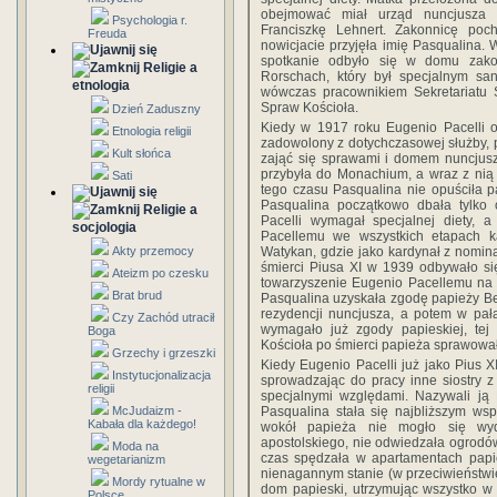
obejmować miał urząd nuncjusza a
Psychologia r.
Franciszkę Lehnert. Zakonnicę poch
Freuda
nowicjacie przyjęła imię Pasqualina. 
spotkanie odbyło się w domu zakon
Religie a
Rorschach, który był specjalnym san
etnologia
wówczas pracownikiem Sekretariatu 
Spraw Kościoła.
Dzień Zaduszny
Kiedy w 1917 roku Eugenio Pacelli o
Etnologia religii
zadowolony z dotychczasowej służby, p
Kult słońca
zająć się sprawami i domem nuncjus
przybyła do Monachium, a wraz z ni
Sati
tego czasu Pasqualina nie opuściła p
Pasqualina początkowo dbała tylko 
Religie a
Pacelli wymagał specjalnej diety, a
socjologia
Pacellemu we wszystkich etapach kar
Watykan, gdzie jako kardynał z nomina
Akty przemocy
śmierci Piusa XI w 1939 odbywało si
Ateizm po czesku
towarzyszenie Eugenio Pacellemu na k
Brat brud
Pasqualina uzyskała zgodę papieży Be
rezydencji nuncjusza, a potem w pał
Czy Zachód utracił
wymagało już zgody papieskiej, tej 
Boga
Kościoła po śmierci papieża sprawowa
Grzechy i grzeszki
Kiedy Eugenio Pacelli już jako Pius X
Instytucjonalizacja
sprowadzając do pracy inne siostry z 
religii
specjalnymi względami. Nazywali ją
Pasqualina stała się najbliższym ws
McJudaizm -
Kabała dla każdego!
wokół papieża nie mogło się wyda
apostolskiego, nie odwiedzała ogrodów
Moda na
czas spędzała w apartamentach papie
wegetarianizm
nienagannym stanie (w przeciwieństwie
Mordy rytualne w
dom papieski, utrzymując wszystko w
Polsce