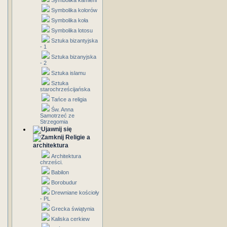
Symbolika kamieni
Symbolika kolorów
Symbolika koła
Symbolika lotosu
Sztuka bizantyjska
- 1
Sztuka bizanyjska
- 2
Sztuka islamu
Sztuka
starochrześcijańska
Tańce a religia
Św. Anna
Samotrzeć ze
Strzegomia
Religie a
architektura
Architektura
chrześci.
Babilon
Borobudur
Drewniane kościoły
- PL
Grecka świątynia
Kaliska cerkiew