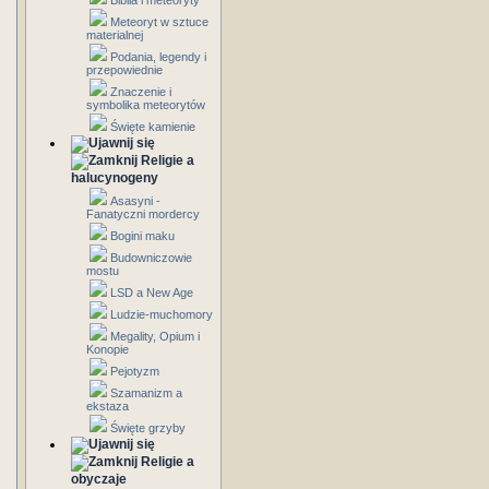
Biblia i meteoryty
Meteoryt w sztuce
materialnej
Podania, legendy i
przepowiednie
Znaczenie i
symbolika meteorytów
Święte kamienie
Religie a
halucynogeny
Asasyni -
Fanatyczni mordercy
Bogini maku
Budowniczowie
mostu
LSD a New Age
Ludzie-muchomory
Megality, Opium i
Konopie
Pejotyzm
Szamanizm a
ekstaza
Święte grzyby
Religie a
obyczaje