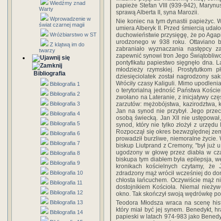
Wiedźmy znad
papieże Stefan VIII (939-942), Marynus 
Warty
sprawą Alberta II, syna Marozii.
Wprowadzenie w
Nie koniec na tym dynastii papieżyc. 
świat czarnej magii
umiera Alberyk II. Przed śmiercią udał
duchowieństwie przysięgę, że po Agapic
Wróżbiarstwo w ST
urodzonego w 938 roku. Ottaviano b
Z klątwą im do
zabraniało wyznaczania następcy z
twarzy
zapewnić synowi tron Jego Świątobliwo
pontyfikatu papiestwo sięgnęło dna. L
młodzieży rzymskiej. Prostytutkom p
Bibliografia
dziesięciolatek został nagrodzony sak
Wróciły czasy Kaliguli. Mimo upodleni
Bibliografia 1
o terytorialną jedność Państwa Kości
Bibliografia 2
zwołano na Lateranie, z inicjatywy czę
zarzutów: mężobójstwa, kazirodztwa, k
Bibliografia 3
Jan na synod nie przybył. Jego przec
Bibliografia 4
osobą świecką. Jan XII nie ustępował
Bibliografia 5
synod, który nie tylko złożył z urzędu
Rozpoczął się okres bezwzględnej zems
Bibliografia 6
prowadził burzliwe, niemoralne życie. 
Bibliografia 7
biskup Liutprand z Cremony, "był już 
ugodzony w głowę przez diabła w cz
Bibliografia 8
biskupa tym diabłem była epilepsja, w
Bibliografia 9
kronikach kościelnych czytamy, że J
zdradzony mąż wrócił wcześniej do dom
Bibliografia 10
chłosta łańcuchem. Oczywiście mąż ni
Bibliografia 11
dostojnikiem Kościoła. Niemal nieżyw
Bibliografia 12
okno. Tak skończył swoją wędrówkę po
Teodora Młodsza wraca na scenę hist
Bibliografia 13
który miał być jej synem. Benedykt, hr
Bibliografia 14
papieski w latach 974-983 jako Benedy