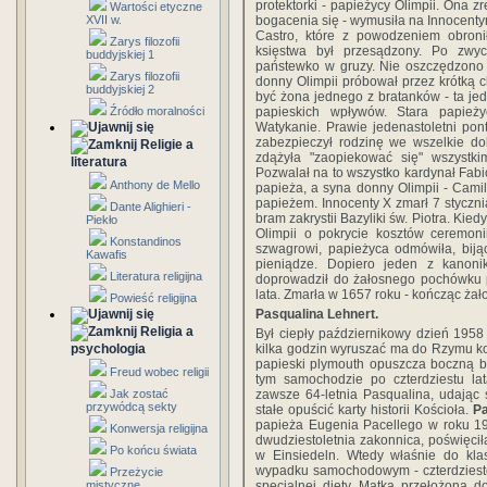
protektorki - papieżycy Olimpii. Ona z
Wartości etyczne
bogacenia się - wymusiła na Innocent
XVII w.
Castro, które z powodzeniem obroni
Zarys filozofii
księstwa był przesądzony. Po zwyc
buddyjskiej 1
państewko w gruzy. Nie oszczędzono
Zarys filozofii
donny Olimpii próbował przez krótką 
buddyjskiej 2
być żona jednego z bratanków - ta jed
papieskich wpływów. Stara papież
Źródło moralności
Watykanie. Prawie jedenastoletni ponty
zabezpieczył rodzinę we wszelkie do
Religie a
zdążyła "zaopiekować się" wszystki
literatura
Pozwalał na to wszystko kardynał Fabio
Anthony de Mello
papieża, a syna donny Olimpii - Camil
papieżem. Innocenty X zmarł 7 styczni
Dante Alighieri -
bram zakrystii Bazyliki św. Piotra. Ki
Piekło
Olimpii o pokrycie kosztów ceremon
Konstandinos
szwagrowi, papieżyca odmówiła, bij
Kawafis
pieniądze. Dopiero jeden z kanoni
Literatura religijna
doprowadził do żałosnego pochówku 
lata. Zmarła w 1657 roku - kończąc żał
Powieść religijna
Pasqualina Lehnert.
Religia a
Był ciepły październikowy dzień 1958 
kilka godzin wyruszać ma do Rzymu k
psychologia
papieski plymouth opuszcza boczną b
Freud wobec religii
tym samochodzie po czterdziestu la
zawsze 64-letnia Pasqualina, udając 
Jak zostać
przywódcą sekty
stałe opuścić karty historii Kościoła.
Pa
papieża Eugenia Pacellego w roku 191
Konwersja religijna
dwudziestoletnia zakonnica, poświęcił
Po końcu świata
w Einsiedeln. Wtedy właśnie do kla
wypadku samochodowym - czterdziestol
Przeżycie
specjalnej diety. Matka przełożona 
mistyczne