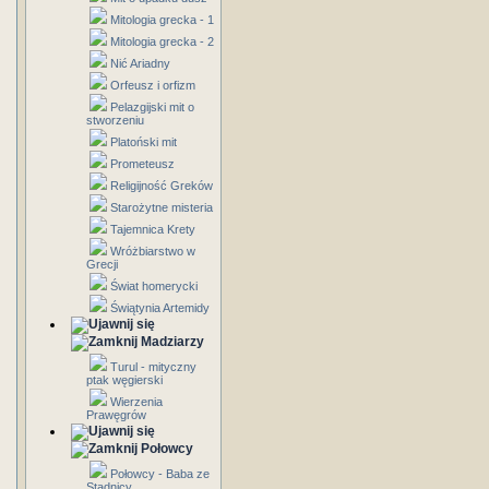
Mitologia grecka - 1
Mitologia grecka - 2
Nić Ariadny
Orfeusz i orfizm
Pelazgijski mit o
stworzeniu
Platoński mit
Prometeusz
Religijność Greków
Starożytne misteria
Tajemnica Krety
Wróżbiarstwo w
Grecji
Świat homerycki
Świątynia Artemidy
Madziarzy
Turul - mityczny
ptak węgierski
Wierzenia
Prawęgrów
Połowcy
Połowcy - Baba ze
Stadnicy