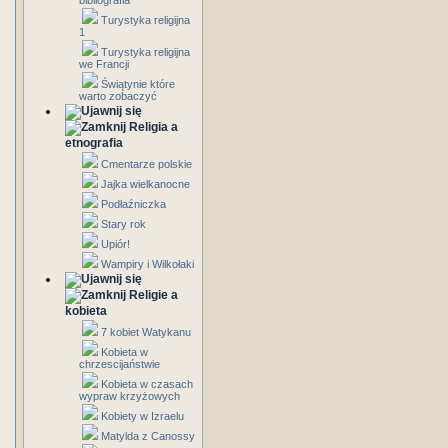
bibliografia
Turystyka religijna
1
Turystyka religijna
we Francji
Świątynie które
warto zobaczyć
Religia a
etnografia
Cmentarze polskie
Jajka wielkanocne
Podłaźniczka
Stary rok
Upiór!
Wampiry i Wilkołaki
Religie a
kobieta
7 kobiet Watykanu
Kobieta w
chrzescijaństwie
Kobieta w czasach
wypraw krzyżowych
Kobiety w Izraelu
Matylda z Canossy