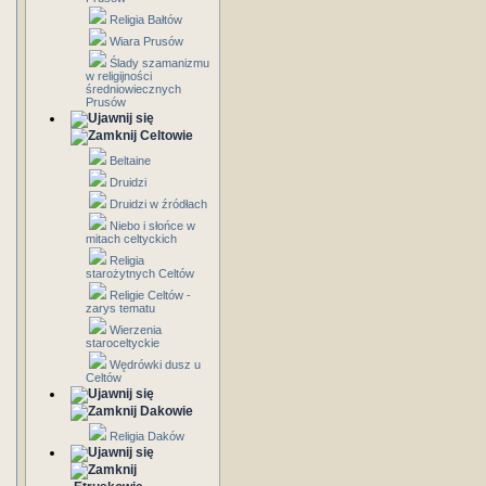
Religia Bałtów
Wiara Prusów
Ślady szamanizmu
w religijności
średniowiecznych
Prusów
Celtowie
Beltaine
Druidzi
Druidzi w źródłach
Niebo i słońce w
mitach celtyckich
Religia
starożytnych Celtów
Religie Celtów -
zarys tematu
Wierzenia
staroceltyckie
Wędrówki dusz u
Celtów
Dakowie
Religia Daków