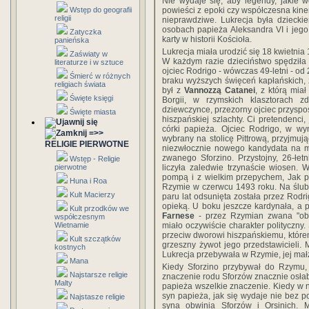
Nie wydaje się, aby legendy, jakie wo
powieści z epoki czy współczesna kinema
Wstęp do geografii
religii
nieprawdziwe. Lukrecja była dziecki
osobach papieża Aleksandra VI i jego 
Zatyczka
karty w historii Kościoła.
panieńska
Lukrecja miała urodzić się 18 kwietnia
Zaświaty w
W każdym razie dzieciństwo spędziła
literaturze i w sztuce
ojciec Rodrigo - wówczas 49-letni - od
Śmierć w różnych
braku wyższych święceń kapłańskich,
religiach świata
był z
Vannozzą Catanei
, z którą mia
Święte księgi
Borgii, w rzymskich klasztorach zd
dziewczynce, przezorny ojciec przysp
Święte miasta
hiszpańskiej szlachty. Ci pretendenci,
córki papieża. Ojciec Rodrigo, w wy
=>>
wybrany na stolicę Pittrową, przyjmują
RELIGIE PIERWOTNE
niezwłocznie nowego kandydata na m
zwanego Sforzino. Przystojny, 26-łet
Wstęp - Religie
liczyła zaledwie trzynaście wiosen. 
pierwotne
pompą i z wielkim przepychem, Jak pr
Huna i Roa
Rzymie w czerwcu 1493 roku. Na ślubie
Kult Macierzy
paru lat odsunięta została przez Rodr
opieką. U boku jeszcze kardynała, a 
Kult przodków we
Farnese
- przez Rzymian zwana "oblu
współczesnym
miało oczywiście charakter polityczny.
Wietnamie
przeciw dworowi hiszpańskiemu, którem
Kult szczątków
grzeszny żywot jego przedstawicieli.
kostnych
Lukrecja przebywała w Rzymie, jej mał
Mana
Kiedy Sforzino przybywał do Rzymu, 
Najstarsze religie
znaczenie rodu Sforzów znacznie osłabł
Malty
papieża wszelkie znaczenie. Kiedy w n
syn papieża, jak się wydaje nie bez 
Najstasze religie
syna obwinia Sforzów i Orsinich. 