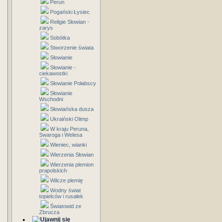
Perun
Pogański Łysiec
Religie Słowian -
zarys
Sobótka
Stworzenie świata
Słowianie
Słowianie -
ciekawostki
Słowianie Połabscy
Słowianie
Wschodni
Słowiańska dusza
Ukraiński Olimp
W kraju Peruna,
Swaroga i Welesa
Wieniec, wianki
Wierzenia Słowian
Wierzenia plemion
prapolskich
Wilcze plemię
Wodny świat
topielców i rusałek
Światowid ze
Zbrucza