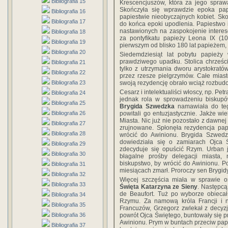
Bibliografia 15
Krescencjuszów, która za jego spraw
Skończyła się wprawdzie epoka pa
Bibliografia 16
papiestwie nieobyczajnych kobiet. Sko
Bibliografia 17
do końca epoki upodlenia. Papiestwo 
nastawionych na zaspokojenie intere
Bibliografia 18
za pontyfikatu papieży Leona IX (10
Bibliografia 19
pierwszym od blisko 180 lat papieżem, 
Bibliografia 20
Siedemdziesiąt lat pobytu papieży
prawdziwego upadku. Stolica chrześ
Bibliografia 21
tylko z utrzymania dworu arystokrató
Bibliografia 22
przez rzesze pielgrzymów. Całe mias
swoją rezydencję obrało wciąż rozbu
Bibliografia 23
Cesarz i intelektualiści włoscy, np. P
Bibliografia 24
jednak rola w sprowadzeniu biskupów
Bibliografia 25
Brygida Szwedzka
namawiała do teg
powitali go entuzjastycznie. Jakże w
Bibliografia 26
Miasta. Nic już nie pozostało z dawnej
Bibliografia 27
zrujnowane. Spłonęła rezydencja pap
Bibliografia 28
wrócić do Awinionu. Brygida Szwedz
dowiedziała się o zamiarach Ojca Ś
Bibliografia 29
zdecyduje się opuścić Rzym. Urban j
Bibliografia 30
błagalne prośby delegacji miasta, 
biskupstwo, by wrócić do Awinionu. P
Bibliografia 31
miesiącach zmarł. Proroczy sen Brygidy
Bibliografia 32
Więcej szczęścia miała w sprawie os
Bibliografia 33
Święta Katarzyna ze Sieny
. Następcą
de Beaufort. Tuż po wyborze obiecał
Bibliografia 34
Rzymu. Za namową króla Francji i
Bibliografia 35
Francuzów, Grzegorz zwlekał z decyzj
powrót Ojca Świętego, buntowały się 
Bibliografia 36
Awinionu. Prym w buntach przeciw papi
Bibliografia 37