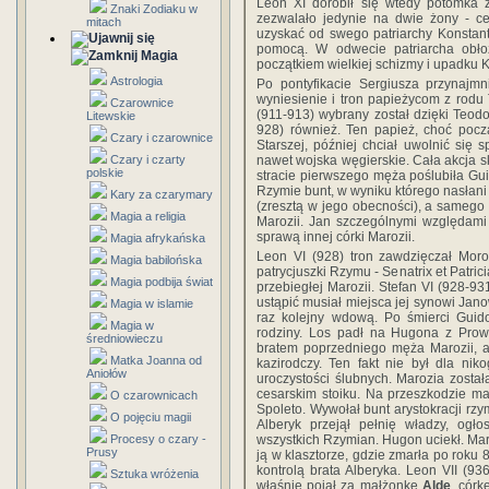
Leon XI dorobił się wtedy potomka 
Znaki Zodiaku w
zezwalało jedynie na dwie żony - ce
mitach
uzyskać od swego patriarchy Konstant
pomocą. W odwecie patriarcha obło
Magia
początkiem wielkiej schizmy i upadku K
Astrologia
Po pontyfikacie Sergiusza przynajmn
wyniesienie i tron papieżycom z rodu 
Czarownice
(911-913) wybrany został dzięki Teod
Litewskie
928) również. Ten papież, choć pocz
Czary i czarownice
Starszej, później chciał uwolnić się 
nawet wojska węgierskie. Cała akcja sk
Czary i czarty
polskie
stracie pierwszego męża poślubiła Gu
Rzymie bunt, w wyniku którego nasłani 
Kary za czarymary
(zresztą w jego obecności), a samego 
Magia a religia
Marozii. Jan szczególnymi względami 
sprawą innej córki Marozii.
Magia afrykańska
Leon VI (928) tron zawdzięczał Moroz
Magia babilońska
patrycjuszki Rzymu - Senatrix et Patri
Magia podbija świat
przebiegłej Marozii. Stefan VI (928-9
ustąpić musiał miejsca jej synowi Jan
Magia w islamie
raz kolejny wdową. Po śmierci Guid
Magia w
rodziny. Los padł na Hugona z Prowa
średniowieczu
bratem poprzedniego męża Marozii, 
Matka Joanna od
kazirodczy. Ten fakt nie był dla ni
Aniołów
uroczystości ślubnych. Marozia został
cesarskim stoiku. Na przeszkodzie mat
O czarownicach
Spoleto. Wywołał bunt arystokracji rz
O pojęciu magii
Alberyk przejął pełnię władzy, ogło
wszystkich Rzymian. Hugon uciekł. Mar
Procesy o czary -
Prusy
ją w klasztorze, gdzie zmarła po roku 
kontrolą brata Alberyka. Leon VII (93
Sztuka wróżenia
właśnie pojął za małżonkę
Aldę
, cór