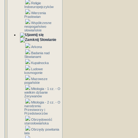
Religie
Indoeuropejczyków
Wierzenia
Prasłowian
Współczesne
neopogaństwo
słowiańskie
Słowianie
Arkona
Badania nad
Słowianami
Kupalnocka
Ludowe
kosmogonie
Mazowsze
pogańskie
Mitologia - 1 cz. - O
wielkim dzbanie
Zerywanów
Mitologia - 2 cz. - O
narodzeniu
Przestworzy i
Przedstworzów
Obrzędowość
starosłowiańska
Obrzędy powitania
lata