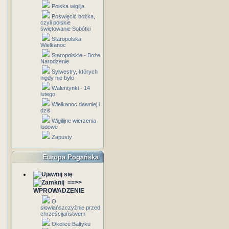
Polska wigilja
Poświęcić bożka,
czyli polskie
świętowanie Sobótki
Staropolska
Wielkanoc
Staropolskie - Boże
Narodzenie
Sylwestry, których
nigdy nie było
Walentynki - 14
lutego
Wielkanoc dawniej i
dziś
Wigilijne wierzenia
ludowe
Zapusty
Europa Pogańska
==>>
WPROWADZENIE
O
słowiańszczyźnie przed
chrześcijaństwem
Okolice Bałtyku