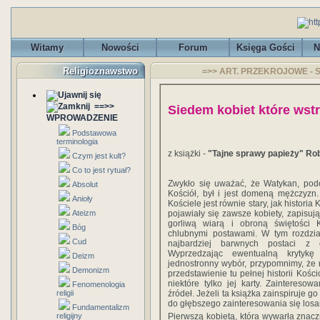
Witamy
Nowości
Forum
Księga Gości
N
Religioznawstwo
=>> ART. PRZEKROJOWE - Si
==>>
Siedem kobiet które ws
WPROWADZENIE
Podstawowa
terminologia
z książki -
"Tajne sprawy papieży" Rob
Czym jest kult?
Co to jest rytuał?
Zwykło się uważać, że Watykan, podo
Absolut
Kościół, był i jest domeną mężczyzn.
Anioły
Kościele jest równie stary, jak historia 
pojawiały się zawsze kobiety, zapisuj
Ateizm
gorliwą wiarą i obroną świętości K
Bóg
chlubnymi postawami. W tym rozdzia
Cud
najbardziej barwnych postaci z 
Wyprzedzając ewentualną krytykę
Deizm
jednostronny wybór, przypomnimy, że 
Demonizm
przedstawienie tu pełnej historii Kości
niektóre tylko jej karty. Zaintereso
Fenomenologia
źródeł. Jeżeli ta książka zainspiruje go
religii
do głębszego zainteresowania się losam
Fundamentalizm
Pierwszą kobietą, która wywarła znacz
religijny