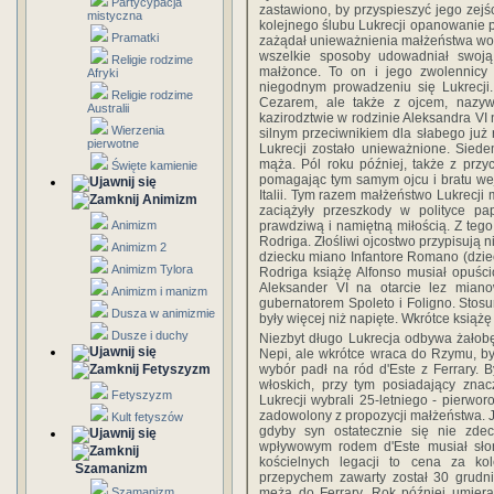
Partycypacja
zastawiono, by przyspieszyć jego zejś
mistyczna
kolejnego ślubu Lukrecji opanowanie po
Pramatki
zażądał unieważnienia małżeństwa wobe
wszelkie sposoby udowadniał swoją
Religie rodzime
małżonce. To on i jego zwolennicy 
Afryki
niegodnym prowadzeniu się Lukrecji. 
Religie rodzime
Cezarem, ale także z ojcem, nazyw
Australii
kazirodztwie w rodzinie Aleksandra VI 
Wierzenia
silnym przeciwnikiem dla słabego już
pierwotne
Lukrecji zostało unieważnione. Siede
mąża. Pól roku później, także z przycz
Święte kamienie
pomagając tym samym ojcu i bratu we
Italii. Tym razem małżeństwo Lukrecji
Animizm
zaciążyły przeszkody w polityce pa
prawdziwą i namiętną miłością. Z tego
Animizm
Rodriga. Złośliwi ojcostwo przypisują n
Animizm 2
dziecku miano Infantore Romano (dzi
Animizm Tylora
Rodriga książę Alfonso musiał opuści
Aleksander VI na otarcie lez miano
Animizm i manizm
gubernatorem Spoleto i Foligno. Stos
Dusza w animizmie
były więcej niż napięte. Wkrótce książ
Dusze i duchy
Niezbyt długo Lukrecja odbywa żałob
Nepi, ale wkrótce wraca do Rzymu, by
wybór padł na ród d'Este z Ferrary. B
Fetyszyzm
włoskich, przy tym posiadający znac
Fetyszyzm
Lukrecji wybrali 25-letniego - pierwo
zadowolony z propozycji małżeństwa. J
Kult fetyszów
gdyby syn ostatecznie się nie zde
wpływowym rodem d'Este musiał słon
kościelnych legacji to cena za kol
Szamanizm
przepychem zawarty został 30 grudni
męża do Ferrary. Rok później umiera
Szamanizm