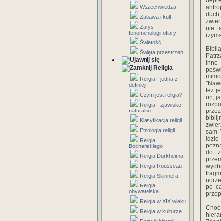
depre
Wszechwiedza
antro
duch,
Zabawa i kult
zwier
Zarys
nie t
fenomenologii ofiary
rzymsk
Świetość
Bibli
Święta przestrzeń
Patrz
inne
Religia
pośw
mimoc
Religia - jedna z
"Nawe
definicji
też j
Czym jest religia?
on, j
rozp
Religia - zjawisko
naturalne
prze
bibli
Klasyfikacja religii
zwier
Etnologia religii
sam. 
idzie
Religia
pozna
Bocheńskiego
do z
Religia Durkheima
prze
Religia Rousseau
wyob
fragm
Religia Skinnera
norze
Religia
po ca
obywatelska
przep
Religia w XIX wieku
Choć 
Religia w kulturze
hiera