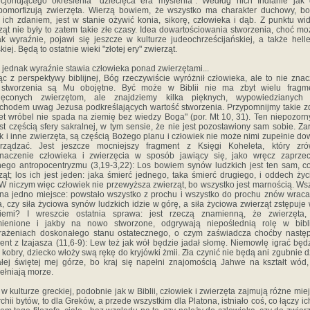
cjonującego określenia "dziecięca era myślenia". Według nich Indianie jak 
pomorfizują zwierzęta. Wierzą bowiem, że wszystko ma charakter duchowy, bo
 ich zdaniem, jest w stanie ożywić konia, sikorę, człowieka i dąb. Z punktu wi
ząt nie były to zatem takie złe czasy. Idea dowartościowania stworzenia, choć mo
ak wyraźnie, pojawi się jeszcze w kulturze judeochrześcijańskiej, a także hell
iej. Będą to ostatnie wieki "złotej ery" zwierząt.
a jednak wyraźnie stawia człowieka ponad zwierzętami...
ąc z perspektywy biblijnej, Bóg rzeczywiście wyróżnił człowieka, ale to nie znac
 stworzenia są Mu obojętne. Być może w Biblii nie ma zbyt wielu fragm
ięconych zwierzętom, ale znajdziemy kilka pięknych, wypowiedzianych 
hodem uwag Jezusa podkreślających wartość stworzenia. Przypomnijmy takie z
t wróbel nie spada na ziemię bez wiedzy Boga" (por. Mt 10, 31). Ten niepozorn
est częścią sfery sakralnej, w tym sensie, że nie jest pozostawiony sam sobie. Z
ak i inne zwierzęta, są częścią Bożego planu i człowiek nie może nimi zupełnie do
orządzać. Jest jeszcze mocniejszy fragment z Księgi Koheleta, który zró
znaczenie człowieka i zwierzęcia w sposób jawiący się, jako wręcz zaprzec
jnego antropocentryzmu (3,19-3,22): Los bowiem synów ludzkich jest ten sam, co
ząt; los ich jest jeden: jaka śmierć jednego, taka śmierć drugiego, i oddech życ
W niczym więc człowiek nie przewyższa zwierząt, bo wszystko jest marnością. Ws
 na jedno miejsce: powstało wszystko z prochu i wszystko do prochu znów wraca
, czy siła życiowa synów ludzkich idzie w górę, a siła życiowa zwierząt zstępuje 
iemi? I wreszcie ostatnia sprawa: jest rzeczą znamienną, że zwierzęta,
mienione i jakby na nowo stworzone, odgrywają niepoślednią rolę w bibli
rażeniach doskonałego stanu ostatecznego, o czym zaświadcza choćby następ
ent z Izajasza (11,6-9): Lew też jak wół będzie jadał słomę. Niemowlę igrać będ
 kobry, dziecko włoży swą rękę do kryjówki żmii. Zła czynić nie będą ani zgubnie d
łej świętej mej górze, bo kraj się napełni znajomością Jahwe na kształt wód,
ełniają morze.
w kulturze greckiej, podobnie jak w Biblii, człowiek i zwierzęta zajmują różne mie
rchii bytów, to dla Greków, a przede wszystkim dla Platona, istniało coś, co łączy ich