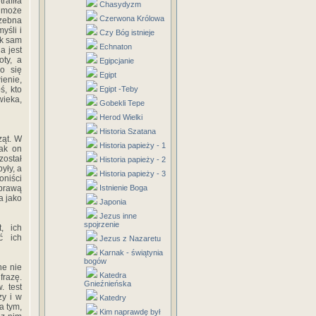
rafiła
Chasydyzm
ć może
Czerwona Królowa
rzebna
yśli i
Czy Bóg istnieje
ak sam
Echnaton
a jest
oty, a
Egipcjanie
o się
Egipt
ienie,
ś, kto
Egipt -Teby
wieka,
Gobekli Tepe
Herod Wielki
Historia Szatana
ząt. W
Historia papieży - 1
jak on
został
Historia papieży - 2
yły, a
Historia papieży - 3
oniści
sprawą
Istnienie Boga
a jako
Japonia
Jezus inne
spojrzenie
, ich
ć ich
Jezus z Nazaretu
Karnak - świątynia
bogów
ne nie
Katedra
frazę.
Gnieźnieńska
. test
zy i w
Katedry
a tym,
Kim naprawdę był