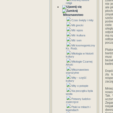
Rozwój historii
Zdani
religii
nie j
ale p
płoch
zmysł
Mitoznawstwo
sześ
Czas święty i mity
pośre
ciele
Mit grecki
uległ
Mit i epos
odpok
Mit i kultura
ma na
odbyw
Mit i sen
począ
Mit kosmogoniczny
Ks. Rodz.
Plato
bardz
Mitologia w historii
kultury
musi 
bezwł
Mitologie Czarnej
kwitn
Afryki
Mitoznawstwo
Dopók
starożytne
zły. 
Mity - część
respe
kultury
zaczęl
Mity o potopie
Mnie
Na początku była
nowoż
woda
Tak.
Potwory ludzko-
uczo
zwierzęce
Zegar
nieja
Ptaki w mitach i
dworz
legendach