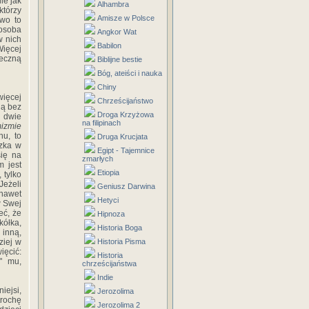
ie jak
Alhambra
którzy
Amisze w Polsce
ewo to
osoba
Angkor Wat
w nich
Babilon
Więcej
teczną
Biblijne bestie
Bóg, ateiści i nauka
Chiny
więcej
Chrześcijaństwo
ją bez
Droga Krzyżowa
y dwie
na filipinach
izmie
hu, to
Druga Krucjata
szka w
Egipt - Tajemnice
się na
zmarłych
m jest
Etiopia
 tylko
Jeżeli
Geniusz Darwina
 nawet
Hetyci
w Swej
eć, że
Hipnoza
kółka,
Historia Boga
 inną,
ziej w
Historia Pisma
ięcić:
Historia
y" mu,
chrześcijaństwa
Indie
ejsi,
Jerozolima
rochę
Jerozolima 2