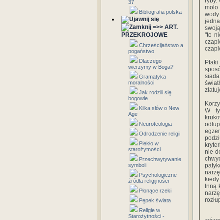
ryby.
37
molo 
Bibliografia polska
wody 
jedna
=>> ART.
swoją
PRZEKROJOWE
"to n
czapl
Chrześcijaństwo a
czapl
pogaństwo
Dlaczego
Ptaki
wierzymy w Boga?
sposó
siada
Gramatyka
moralności
świat
zlatu
Jak rodzili się
bogowie
Korzy
Kilka słów o New
W ty
Age
kruko
Neuroteologia
odłup
egzem
Odrodzenie religii
podzi
Piekło w
kryte
starożytności
nie d
chwyc
Przechwytywanie
symboli
patyk
narzę
Psychologiczne
kiedy
źródła religijności
Inną 
Płonące rzeki
narzę
rozłu
Pępek świata
Religie w
Starożytności -