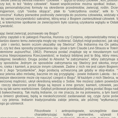
 siebie zwierzę określa mianem "człowiek" - "tygrys to dobry człowiek", koń, podobn
czy kot, to też "dobry człowiek". Nawet współcześnie można spotkać Indian, 
ją personalistycznej formuły na określenie przedmiotów, zwierząt, roślin. Drz
dingperson, czyli "osoba stojąca", ptak to "uskrzydlona osoba", wilk to "
onożna". Kultury pierwotne podnosiły zwierzęta do poziomu człowieka, widziały 
 tej samej rzeczywistości sakralnej, którą wraz z Bogiem zamieszkiwał człowiek. 
, w totemizmie spotkanie ze zwierzęciem było szansą uzyskania wglądu w Osta
ywistość.
jąc świat zwierząt, poznawało się Boga?
śmy zapytali o to jakiegoś Paunisa, Hurona czy Czejena, odpowiedziałby mniej 
"Bardzo dawno temu zwierzęta mogły się rozbierać. Gdybyś mógł podejrzeć, jak sto
, piór i sierści, twoim oczom ukazałby się Stwórca". Dla Indianina ma On jakb
ci, czy też dwa sposoby przejawiania się - pisał o tym Claude Levi-Strauss w
Totem
otemisme aujourd'hui
, 1962). Pierwsza postać znajduje się w nieustannym ruc
eczna Nieprzejawiona Rzeczywistość; w tradycji biblijnej jest to Bóg, który mie
stępnej światłości. Druga postać to Absolut "w zatrzymaniu", który zatrzymuje 
ny sposobów. Jednym ze sposobów zatrzymania się Stwórcy jest sikorka, inny
o, rzeka i kamień, a jeszcze innym człowiek. Żadne z nich nie jest całym Bogiem,
m z Jego "przystanków", Jego postacią uchwyconą jak gdyby w stop-klatce. "
asz jelenia albo mrówkę, bacznie im się przyglądaj - powie Indianin Lakota - bo
iejsze stworzenie może cię nauczyć czegoś o Bogu". W każdym z nich Stwórca, 
ierzonej mądrości, ukrył określoną wiedzę o Sobie. Nie możesz zatem powiedzi
 rzeczy stworzone przez Boga są lepsze a inne gorsze; kamień, człowiek, jas
a są tak samo wartościowe. Gdybyś próbował przedkładać jedną postać Boga nad
ś bałwochwalcą. Tak myślą Indianie, co nie znaczy, że na polowaniu, a tym bard
zu śmierci głodowej, będą w nieskończoność zastanawiali się, czyje życie pośw
 czy jelenia. Indianin tradycjonalista zabije jelenia, ale później "wytłumacz
ego go uśmiercił.
Filozofowie i antropologowie, szczególnie dawni
charakteryzując kultury pierwotne, używali t