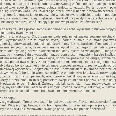
zedstawicielowi badanego gatunku wstawia się lustro do klatki i pozwala mu się
ć. Kiedy to nastąpi, lustro się zabiera. Gdy zwierzę zaśnie, opiekun nakleja mu na
a policzku sporych rozmiarów, dobrze widoczny, krzyżyk. Po tej operacji pow
ia się lustro do klatki. Jeśli zwierzę po przebudzeniu będzie próbowało zedrzeć 
 nią zrobić, oznacza to, że rozpoznaje w lustrze swoje odbicie, a zatem, podobn
iek, ma świadomość swej odrębności. Test Gallupa pozytywnie przechodzi szym
n, niektórzy twierdzą - choć istnieją tu pewne wątpliwości - że również słoń.
o znaczy, że jakaś postać samoświadomości to cecha wyłącznie gatunków stojąc
cie drabiny ewolucyjnej?
stko na to wskazuje. Choć czasami zwierzęta mniej zaawansowane ewolucyjn
ziej wyrafinowane niż te stojące wyżej. Żadna z małp nie może pochwali
ętnością odczytywania intencji, ale kruki i psy jak najbardziej. Pies potrafi s
iwania swojego pana, nawet jeśli ten nie wydał mu żadnego zrozumiałego pole
tam taką sytuację sprzed dwudziestu lat, kiedy byłem na wakacjach u mego 
czadach. Któregoś dnia wyszedłem przed dom z psem Anatolem, bardzo intelig
rkiem alzackim. Patrzę, a krowa ojca, spokojnie pasie się po drugiej stronie za
 otacza ponad dwa hektary ziemi. Zupełnie nie miałem pojęcia jak to się mogło sta
obić dalej, bo jak przenieść nie tak małe przecież zwierzę przez kolczaste ogro
metrowej wysokości? Spojrzałem na psa i powiedziałem, tak trochę bez przeko
ol, wymyśl coś, bo ja nie wiem, co zrobić". A on, gdy tylko to usłyszał, ruszył pę
, zaczął gryźć ją po pęcinach, obszczekiwać tak długo, aż w końcu zmusił ją
koczyła przez płot. Do dzisiaj pamiętam swoje zdumienie i podziw, że w jakiś 
fił odczytać o co mi chodzi. Zwierzę, tak jak szachista, może przewidywać, u
egię, myśleć etapami. Jeszcze dziś w cyrku można zobaczyć sztuczkę, w trakcie 
ywania pies lub koń demonstrują swoje matematyczne uzdolnienia.
 i dodają?
y się wydawało. Treser pyta psa: "Ile jest dwa razy dwa?" A ten odszczekuje: "hau
hau". Wszyscy biją brawo, choć tak naprawdę, to treser rachuje, a pies, co naj
kcyjnie odczytuje z zachowania swojego pana, kiedy ma przestać szczekać.