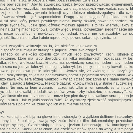
ości matematyczne pozostają więc poza zasięgiem zwierząt?
nie powiedziałem. Aby to stwierdzić, trzeba byłoby przeprowadzić eksperyment,
czyłby wpływ wszystkich umiejętności zwierząt mogących wprowadzić nas w b
szej z nich - odczytywaniu intencji czy odbiorze niedostrzegalnych dla czł
ałów/wskazówek - już wspomniałem. Drugą taką umiejętność posiada np. lir
alijski ptak, który potrafi powtórzyć niemal każdy dźwięk, nawet najbardziej z
ncję sygnałów, ludzki głos, dźwięk migawki aparatu, i to tak wiernie, jakby z
ne na taśmę magnetofonową. Gdyby więc usłyszał, powiedzmy, siedemnaście ud
yć może potrafiłby je powtórzyć - co jednak wcale nie oznaczałoby, że po
ętność liczenia: on tylko trafnie reprodukuje pewne sekwencje rytmiczne.
iast wszystko wskazuje na to, że niektóre krukowate w
n sposób rozumieją abstrakcyjne pojęcie liczby jako czegoś
ależnego od wielkości obiektu czy innych jego zmysłowych cech. Istnieje 
iadczenie, które ma tego dowodzić: na kilku podstawkach rozkładasz, w lo
dku, różnej wielkości kawałki pokarmu, powiedzmy sera, np. jeden mały i jede
ek sera na jednym talerzyku, następny talerzyk jest pusty, potem trzy kawałki na ko
awce, potem dwa puste talerzyki itd. Uważa się, że zwierzę umie liczyć, je
eniu wszystkiego, co jest na podstawkach, potrafi z pojemnika stojącego obok - w 
dużo kawałków sera różnej wielkości - wyjąć i zjeść dokładnie tyle samo kawałkó
 chwilą zjadło z talerzyków. Niektóre gatunki krukowatych są w stanie nauczyć się 
dury. Nie można tego wyjaśnić inaczej, jak tylko w ten sposób, że ten ptak p
zyć jedzone kawałki, a dodatkowo porównywać liczby i wiedzieć, co to znaczy "tak
" (wielkość nie ma tu znaczenia - może być pięć dużych kawałków sera i jeden j
zy - a kruk i tak w jakiś sposób "wie", że wystarczy zjeść sześć najmniejszych
ków sera z pojemnika, żeby było ich w sumie tyle samo).
ki?
 konkurencji ptaki biją na głowę inne zwierzęta (z wyjątkiem delfinów i naczelny
 innych też pokazują swoją wyższość. Istnieje film dokumentalny przedstaw
pującą sytuację. Czaple stoją na brzegu jeziora i obserwują ludzi karmiących 
ące na molo. Kaczki jedzą chleb, ale część okruchów spada do wody, a tam połyk