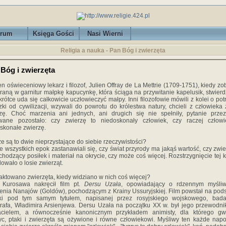
rum
Księga Gości
Nasi Wierni
Religia a nauka - Pan Bóg i zwierzęta
Bóg i zwierzęta
n oświeceniowy lekarz i filozof, Julien Offray de La Mettrie (1709-1751), kiedy zo
raną w garnitur małpkę kapucynkę, która ściąga na przywitanie kapelusik, stwierdz
krótce uda się całkowicie uczłowieczyć małpy. Inni filozofowie mówili z kolei o pot
zki od cywilizacji, wzywali do powrotu do królestwa natury, chcieli z człowieka 
zę. Choć marzenia ani jednych, ani drugich się nie spełniły, pytanie prze
wane pozostało: czy zwierzę to niedoskonały człowiek, czy raczej człowi
skonałe zwierzę.
e są to dwie nieprzystające do siebie rzeczywistości?
e wszystkich epok zastanawiali się, czy świat przyrody ma jakąś wartość, czy zwie
 chodzący posiłek i materiał na okrycie, czy może coś więcej. Rozstrzygnięcie tej k
owało o losie zwierząt.
raktowano zwierzęta, kiedy widziano w nich coś więcej?
 Kurosawa nakręcił film pt.
Dersu Uzała
, opowiadający o rdzennym myśli
enia Nanajów (Goldów), pochodzącym z Krainy Ussuryjskiej. Film powstał na pod
żki pod tym samym tytułem, napisanej przez rosyjskiego wojskowego, bada
rafa, Władimira Arsienjewa. Dersu Uzała na początku XX w. był jego przewodni
jacielem, a równocześnie kanonicznym przykładem animisty, dla którego gwi
yc, ptaki i zwierzęta są ożywione i równe człowiekowi. Myśliwy ten każde nap