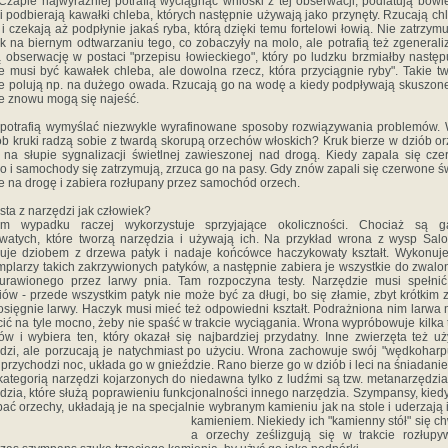
 Czaple najwyraźniej potrafią wyciągnąć wnioski z tej obserwacji, podlatują bow
i podbierają kawałki chleba, których następnie używają jako przynęty. Rzucają ch
i czekają aż podpłynie jakaś ryba, którą dzięki temu fortelowi łowią. Nie zatrzymu
k na biernym odtwarzaniu tego, co zobaczyły na molo, ale potrafią też zgeneral
 obserwację w postaci "przepisu łowieckiego", który po ludzku brzmiałby następ
ie musi być kawałek chleba, ale dowolna rzecz, która przyciągnie ryby". Takie t
e polują np. na dużego owada. Rzucają go na wodę a kiedy podpływają skuszone
e znowu mogą się najeść.
 potrafią wymyślać niezwykle wyrafinowane sposoby rozwiązywania problemów. 
b kruki radzą sobie z twardą skorupą orzechów włoskich? Kruk bierze w dziób or
 na słupie sygnalizacji świetlnej zawieszonej nad drogą. Kiedy zapala się cz
ło i samochody się zatrzymują, zrzuca go na pasy. Gdy znów zapali się czerwone św
je na drogę i zabiera rozłupany przez samochód orzech.
sta z narzędzi jak człowiek?
m wypadku raczej wykorzystuje sprzyjające okoliczności. Chociaż są ga
watych, które tworzą narzędzia i używają ich. Na przykład wrona z wysp Sa
uje dziobem z drzewa patyk i nadaje końcówce haczykowaty kształt. Wykonuje
plarzy takich zakrzywionych patyków, a następnie zabiera je wszystkie do zwalo
urawionego przez larwy pnia. Tam rozpoczyna testy. Narzędzie musi spełnić
riów - przede wszystkim patyk nie może być za długi, bo się złamie, zbyt krótkim z
osięgnie larwy. Haczyk musi mieć też odpowiedni kształt. Podrażniona nim larwa
ić na tyle mocno, żeby nie spaść w trakcie wyciągania. Wrona wypróbowuje kilka 
ów i wybiera ten, który okazał się najbardziej przydatny. Inne zwierzęta też u
dzi, ale porzucają je natychmiast po użyciu. Wrona zachowuje swój "wędkoharp
 przychodzi noc, układa go w gnieździe. Rano bierze go w dziób i leci na śniadanie
kategorią narzędzi kojarzonych do niedawna tylko z ludźmi są tzw. metanarzędzia,
dzia, które służą poprawieniu funkcjonalności innego narzędzia. Szympansy, kied
pać orzechy, układają je na specjalnie wybranym kamieniu jak na
stole i uderzają
kamieniem. Niekiedy ich "kamienny stół" się ch
a orzechy ześlizgują się w trakcie rozłupy