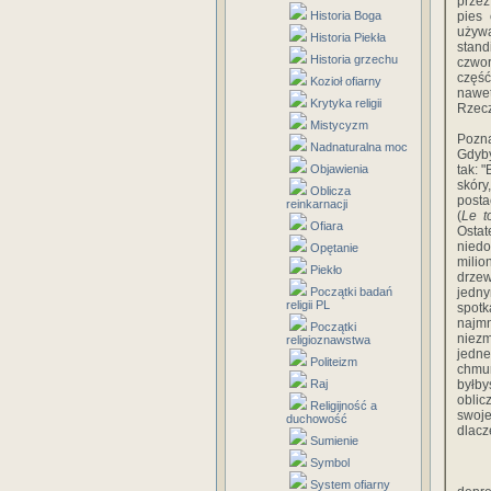
przez
Historia Boga
pies 
używa
Historia Piekła
stan
Historia grzechu
czwor
część
Kozioł ofiarny
nawet
Krytyka religii
Rzecz
Mistycyzm
Pozna
Nadnaturalna moc
Gdyby
Objawienia
tak: 
skóry
Oblicza
posta
reinkarnacji
(
Le t
Ofiara
Ostat
niedo
Opętanie
milio
Piekło
drzew
Początki badań
jedny
religii PL
spotk
najmn
Początki
niezm
religioznawstwa
jedne
Politeizm
chmur
Raj
byłby
oblic
Religijność a
swoje
duchowość
dlacz
Sumienie
Symbol
System ofiarny