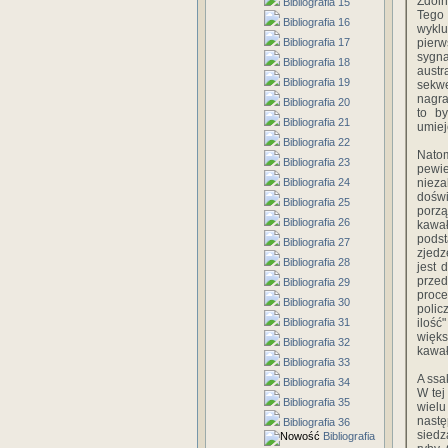
Zdoln
Bibliografia 15
Tego 
Bibliografia 16
wyklu
Bibliografia 17
pierw
sygn
Bibliografia 18
austr
Bibliografia 19
sekwe
nagra
Bibliografia 20
to b
Bibliografia 21
umiej
Bibliografia 22
Natom
Bibliografia 23
pewie
Bibliografia 24
niez
dośw
Bibliografia 25
porzą
Bibliografia 26
kawał
podst
Bibliografia 27
zjedz
Bibliografia 28
jest 
przed
Bibliografia 29
proce
Bibliografia 30
polic
Bibliografia 31
ilość
więks
Bibliografia 32
kawał
Bibliografia 33
A ssa
Bibliografia 34
W tej
Bibliografia 35
wielu
nastę
Bibliografia 36
siedz
Bibliografia