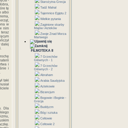
ęcia -
Starożytna Grecja
dobra,
Tadź Mahal
óre tę
e albo
Tajemnice Egiptu 2
erema,
Wielkie pytania
rząt,
iona w
Zaginione skarby
 w nim
Majów i Azteków
 teraz
Zwoje Znad Morza
rzęcym
Martwego
ończył
 dalej
.
FILMOTEKA II
trochę
7 Grzechów
aterii
Głównych - 1
rtwa i
7 Grzechów
śnie i
Głównych - 2
.
Abraham
ł taki
Arabia Saudyjska
musiał
Aztekowie
iciele
Bizancjum
Bogowie i Boginie -
Grecja
Buddyzm
. Dla
kiego
Bóg i sztuka
eizmu,
Celtowie
cuskim
aczkę.
Celtowie 2