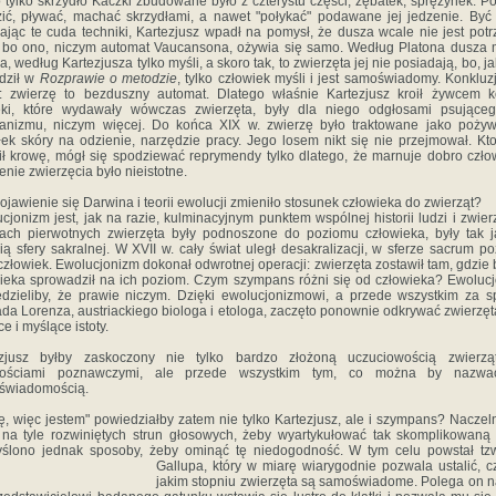
tylko skrzydło Kaczki zbudowane było z czterystu części, zębatek, sprężynek. Pot
ić, pływać, machać skrzydłami, a nawet "połykać" podawane jej jedzenie. By
ając te cuda techniki, Kartezjusz wpadł na pomysł, że dusza wcale nie jest pot
, bo ono, niczym automat Vaucansona, ożywia się samo. Według Platona dusza m
a, według Kartezjusza tylko myśli, a skoro tak, to zwierzęta jej nie posiadają, bo, j
dził w
Rozprawie o metodzie
, tylko człowiek myśli i jest samoświadomy. Konkluzj
: zwierzę to bezduszny automat. Dlatego właśnie Kartezjusz kroił żywcem k
ęki, które wydawały wówczas zwierzęta, były dla niego odgłosami psująceg
nizmu, niczym więcej. Do końca XIX w. zwierzę było traktowane jako pożyw
ek skóry na odzienie, narzędzie pracy. Jego losem nikt się nie przejmował. Kto
ił krowę, mógł się spodziewać reprymendy tylko dlatego, że marnuje dobro czło
ienie zwierzęcia było nieistotne.
ojawienie się Darwina i teorii ewolucji zmieniło stosunek człowieka do zwierząt?
cjonizm jest, jak na razie, kulminacyjnym punktem wspólnej historii ludzi i zwier
rach pierwotnych zwierzęta były podnoszone do poziomu człowieka, były tak 
ią sfery sakralnej. W XVII w. cały świat uległ desakralizacji, w sferze sacrum po
 człowiek. Ewolucjonizm dokonał odwrotnej operacji: zwierzęta zostawił tam, gdzie b
ieka sprowadził na ich poziom. Czym szympans różni się od człowieka? Ewolucj
dzieliby, że prawie niczym. Dzięki ewolucjonizmowi, a przede wszystkim za 
da Lorenza, austriackiego biologa i etologa, zaczęto ponownie odkrywać zwierzęt
e i myślące istoty.
ezjusz byłby zaskoczony nie tylko bardzo złożoną uczuciowością zwierząt
nościami poznawczymi, ale przede wszystkim tym, co można by nazwa
świadomością.
ę, więc jestem" powiedziałby zatem nie tylko Kartezjusz, ale i szympans? Naczel
na tyle rozwiniętych strun głosowych, żeby wyartykułować tak skomplikowaną 
lono jednak sposoby, żeby ominąć tę niedogodność. W tym celu powstał tzw
Gallupa, który w miarę wiarygodnie pozwala ustalić,
c
jakim stopniu zwierzęta są samoświadome. Polega on n