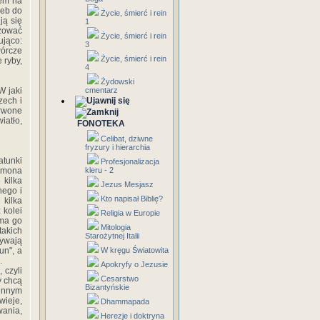
iem na
leb do
Życie, śmierć i rein
ją się
1
izować
Życie, śmierć i rein
ująco:
3
wórcze
Życie, śmierć i rein
 ryby,
4
Żydowski
W jaki
cmentarz
zech i
erwone
iatło,
FONOTEKA
Celibat, dziwne
fryzury i hierarchia
tunki
Profesjonalizacja
lomona
kleru - 2
 kilka
Jezus Mesjasz
nego i
Kto napisał Biblię?
 kilka
 kolei
Religia w Europie
 ma go
Mitologia
takich
Starożytnej Italii
żywają
un", a
W kręgu Światowita
.
Apokryfy o Jezusie
 czyli
Cesarstwo
y chcą
Bizantyńskie
 innym
wieje,
Dhammapada
wania,
Herezje i doktryna