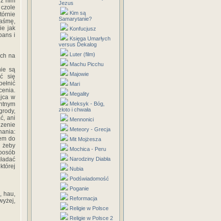
 z nim
Jezus
 czole
Kim są
tórnie
Samarytanie?
taśmę,
ie jak
Konfucjusz
pans i
Księga Umarłych
versus Dekalog
Luter (film)
ych na
Machu Picchu
ie są
Majowie
ć się
pełnić
Mari
cenia.
Megality
ojca w
entnym
Meksyk - Bóg,
złoto i chwała
grody,
ć, ani
Mennonici
dzenie
Meteory - Grecja
nania:
dem do
Mit Mojżesza
, żeby
Mochica - Peru
sposób
kładać
Narodziny Diabła
której
Nubia
Podświadomość
Poganie
, hau,
Reformacja
wyżej,
Religie w Polsce
Religie w Polsce 2