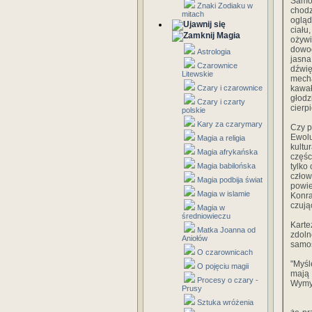
Samo 
Znaki Zodiaku w
chodz
mitach
ogląd
ciału
Magia
ożywi
dowo
Astrologia
jasna
Czarownice
dźwi
Litewskie
mecha
Czary i czarownice
kawał
głodz
Czary i czarty
cierp
polskie
Kary za czarymary
Czy p
Ewolu
Magia a religia
kultu
Magia afrykańska
częśc
Magia babilońska
tylko
człow
Magia podbija świat
powie
Magia w islamie
Konra
czując
Magia w
średniowieczu
Kart
Matka Joanna od
zdol
Aniołów
samo
O czarownicach
"Myśl
O pojęciu magii
mają 
Procesy o czary -
Wymyś
Prusy
Sztuka wróżenia