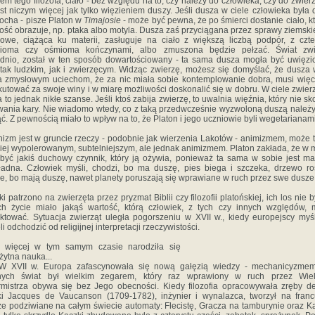
em tego filozofa, ciało - bez względu na to, czy należy do człowieka, czy do zwierz
est niczym więcej jak tylko więzieniem duszy. Jeśli dusza w ciele człowieka była 
łocha - pisze Platon w
Timajosie
- może być pewna, że po śmierci dostanie ciało, kt
ość obrazuje, np. ptaka albo motyla. Dusza zaś przyciągana przez sprawy ziemski
owe, ciążąca ku materii, zasługuje na ciało z większą liczbą podpór, z czt
cioma czy ośmioma kończynami, albo zmuszona będzie pełzać. Świat zwie
dnio, został w ten sposób dowartościowany - ta sama dusza mogła być uwięz
 tak ludzkim, jak i zwierzęcym. Widząc zwierzę, możesz się domyślać, że dusza
a zmysłowym uciechom, że za nic miała sobie kontemplowanie dobra, musi więc
utować za swoje winy i w miarę możliwości doskonalić się w dobru. W ciele zwie
 to jednak nikłe szanse. Jeśli ktoś zabija zwierzę, to uwalnia więźnia, który nie sk
ania kary. Nie wiadomo wtedy, co z taką przedwcześnie wyzwoloną duszą należy
ć. Z pewnością miało to wpływ na to, że Platon i jego uczniowie byli wegetarianami
nizm jest w gruncie rzeczy - podobnie jak wierzenia Lakotów - animizmem, może 
iej wypolerowanym, subtelniejszym, ale jednak animizmem. Platon zakłada, że w m
być jakiś duchowy czynnik, który ją ożywia, ponieważ ta sama w sobie jest ma
adna. Człowiek myśli, chodzi, bo ma duszę, pies biega i szczeka, drzewo ro
ie, bo mają duszę, nawet planety poruszają się wprawiane w ruch przez swe dusze
i patrzono na zwierzęta przez pryzmat Biblii czy filozofii platońskiej, ich los nie by
Ich życie miało jakąś wartość, którą człowiek, z tych czy innych względów, 
ktować. Sytuacja zwierząt uległa pogorszeniu w XVII w., kiedy europejscy myśl
i odchodzić od religijnej interpretacji rzeczywistości.
j więcej w tym samym czasie narodziła się
ytna nauka...
 W XVII w. Europa zafascynowała się nową gałęzią wiedzy - mechanicyzmem
nych świat był wielkim zegarem, który raz wprawiony w ruch przez Wiel
mistrza obywa się bez Jego obecności. Kiedy filozofia opracowywała zręby d
ki Jacques de Vaucanson (1709-1782), inżynier i wynalazca, tworzył na fran
e podziwiane na całym świecie automaty: Flecistę, Gracza na tamburynie oraz K