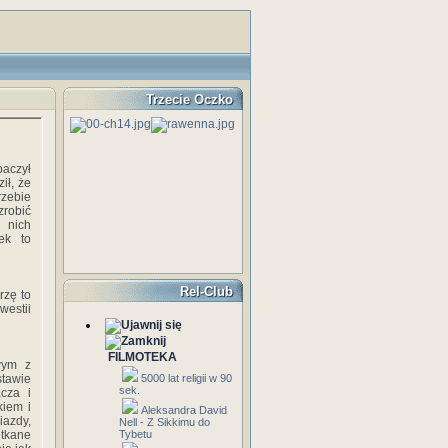
Trzecie Oczko
baczył
ił, że
rzebie
zrobić
z nich
ek to
Rel-Club
rzę to
westii
FILMOTEKA
wym z
stawie
5000 lat religii w 90
sek.
cza i
kiem i
Aleksandra David
azdy,
Nell - Z Sikkimu do
otkane
Tybetu