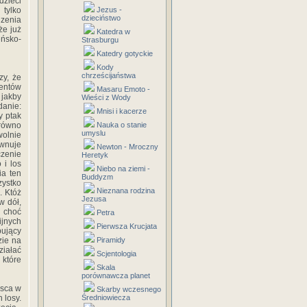
dzieci
 tylko
Jezus -
dzieciństwo
dzenia
że już
Katedra w
eńsko-
Strasburgu
Katedry gotyckie
Kody
chrześcijaństwa
zy, że
entów
Masaru Emoto -
jakby
Wieści z Wody
danie:
Mnisi i kacerze
y ptak
arówno
Nauka o stanie
umyslu
wolnie
wnuje
Newton - Mroczny
zenie
Heretyk
 i los
Niebo na ziemi -
ia ten
Buddyzm
zystko
Nieznana rodzina
. Któż
Jezusa
w dół,
 choć
Petra
jnych
Pierwsza Krucjata
ujący
zie na
Piramidy
ziałać
Scjentologia
 które
Skala
porównawcza planet
jsca w
Skarby wczesnego
 losy.
Średniowiecza