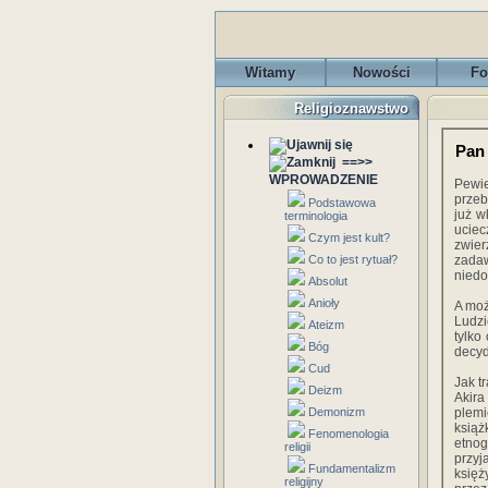
Witamy
Nowości
Fo
Religioznawstwo
Pan 
==>>
WPROWADZENIE
Pewie
przeb
Podstawowa
już w
terminologia
uciec
Czym jest kult?
zwier
Co to jest rytuał?
zada
niedo
Absolut
Anioły
A moż
Ludzi
Ateizm
tylko
Bóg
decyd
Cud
Jak t
Deizm
Akira
Demonizm
plemi
ksią
Fenomenologia
etnog
religii
przy
Fundamentalizm
księż
religijny