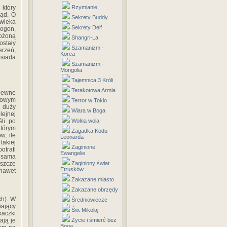
 który
Rzymianie
łąd. O
Sekrety Buddy
owieka
Sekrety Delf
ogon,
łożoną
Shangri-La
ostały
Szamanizm -
erzeń,
Korea
siada
Szamanizm -
Mongolia
Tajemnica 3 Króli
Terakotowa Armia
pewne
sowym
Terror w Tokio
n duży
Wiara w Boga
lejnej
śli po
Wolna wola
którym
Zagadka Kodu
w, ile
Leonarda
takiej
Zaginione
otrafi
Ewangelie
a sama
eszcze
Zaginiony świat
Etrusków
 nawet
Zakazane miasto
Zakazane obrzędy
ch). W
Średniowiecze
iający
Św. Mikołaj
kaczki
ają je
Życie i śmierć bez
Boga