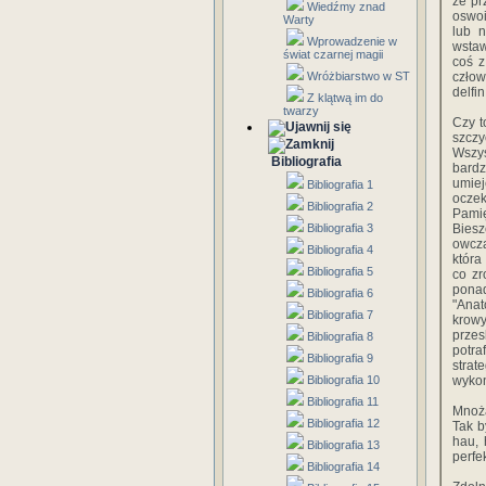
że pr
Wiedźmy znad
oswoi
Warty
lub n
Wprowadzenie w
wstaw
świat czarnej magii
coś z
Wróżbiarstwo w ST
człow
delfi
Z klątwą im do
twarzy
Czy t
szczy
Wszy
Bibliografia
bard
umiej
Bibliografia 1
oczek
Bibliografia 2
Pamię
Bibliografia 3
Biesz
owcza
Bibliografia 4
która
Bibliografia 5
co zr
ponad
Bibliografia 6
"Anat
Bibliografia 7
krowy
przes
Bibliografia 8
potra
Bibliografia 9
strat
Bibliografia 10
wykon
Bibliografia 11
Mnożą
Bibliografia 12
Tak b
hau, 
Bibliografia 13
perfe
Bibliografia 14