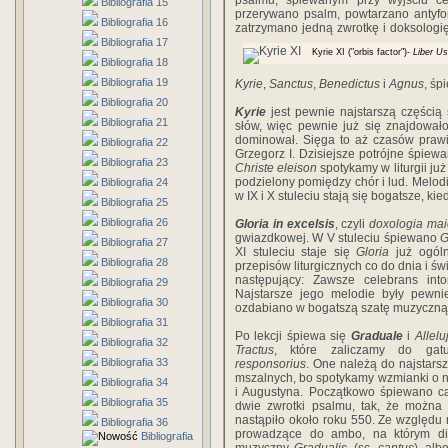
psalmu, śpiewanym przy wyjściu ce
Bibliografia 15
przerywano psalm, powtarzano antyf
Bibliografia 16
zatrzymano jedną zwrotkę i doksologię
Bibliografia 17
Kyrie XI ("orbis factor")-
Liber Us
Bibliografia 18
Bibliografia 19
Kyrie
,
Sanctus
,
Benedictus
i
Agnus
, śp
Bibliografia 20
Kyrie
jest pewnie najstarszą częścią
Bibliografia 21
słów, więc pewnie już się znajdowało 
dominował. Sięga to aż czasów prawi
Bibliografia 22
Grzegorz I. Dzisiejsze potrójne śpiewa
Bibliografia 23
Christe eleison
spotykamy w liturgii już
podzielony pomiędzy chór i lud. Melo
Bibliografia 24
w IX i X stuleciu stają się bogatsze, k
Bibliografia 25
Bibliografia 26
Gloria in excelsis
, czyli
doxologia mai
gwiazdkowej. W V stuleciu śpiewano
G
Bibliografia 27
XI stuleciu staje się
Gloria
już ogól
Bibliografia 28
przepisów liturgicznych co do dnia i ś
następujący: Zawsze celebrans in
Bibliografia 29
Najstarsze jego melodie były pewnie
Bibliografia 30
ozdabiano w bogatszą szatę muzyczną
Bibliografia 31
Po lekcji śpiewa się
Graduale
i
Allelu
Bibliografia 32
Tractus
, które zaliczamy do ga
Bibliografia 33
responsorius
. One należą do najstars
mszalnych, bo spotykamy wzmianki o nic
Bibliografia 34
i Augustyna. Początkowo śpiewano ca
Bibliografia 35
dwie zwrotki psalmu, tak, że można
nastąpiło około roku 550. Ze względu 
Bibliografia 36
prowadzące do ambo, na którym di
Bibliografia