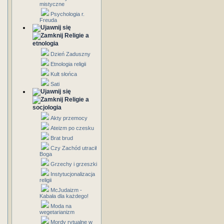
mistyczne
Psychologia r.
Freuda
Religie a
etnologia
Dzień Zaduszny
Etnologia religii
Kult słońca
Sati
Religie a
socjologia
Akty przemocy
Ateizm po czesku
Brat brud
Czy Zachód utracił
Boga
Grzechy i grzeszki
Instytucjonalizacja
religii
McJudaizm -
Kabała dla każdego!
Moda na
wegetarianizm
Mordy rytualne w