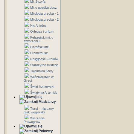
Mit Syzyfa
Mit o upadku dusz
Mitologia grecka - 1
Mitologia grecka - 2
Nić Ariadny
Orfeusz i orfizm
Pelazgijski mit o
stworzeniu
Platoński mit
Prometeusz
Religijność Greków
Starożytne misteria
Tajemnica Krety
Wróżbiarstwo w
Grecji
Świat homerycki
Świątynia Artemidy
Madziarzy
Turul - mityczny
ptak węgierski
Wierzenia
Prawęgrów
Połowcy