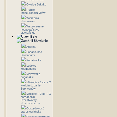
Okolice Bałtyku
Religie
Indoeuropejczyków
Wierzenia
Prasłowian
Współczesne
neopogaństwo
słowiańskie
Słowianie
Arkona
Badania nad
Słowianami
Kupalnocka
Ludowe
kosmogonie
Mazowsze
pogańskie
Mitologia - 1 cz. - O
wielkim dzbanie
Zerywanów
Mitologia - 2 cz. - O
narodzeniu
Przestworzy i
Przedstworzów
Obrzędowość
starosłowiańska
Obrzędy powitania