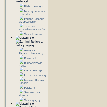
meteoryt
Biblia i meteoryty
Meteoryt w sztuce
materialnej
Podania, legendy i
przepowiednie
Znaczenie i
symbolika meteorytów
Święte kamienie
Religie a
halucynogeny
Asasyni -
Fanatyczni mordercy
Bogini maku
Budowniczowie
mostu
LSD a New Age
Ludzie-muchomory
Megality, Opium i
Konopie
Pejotyzm
Szamanizm a
ekstaza
Święte grzyby