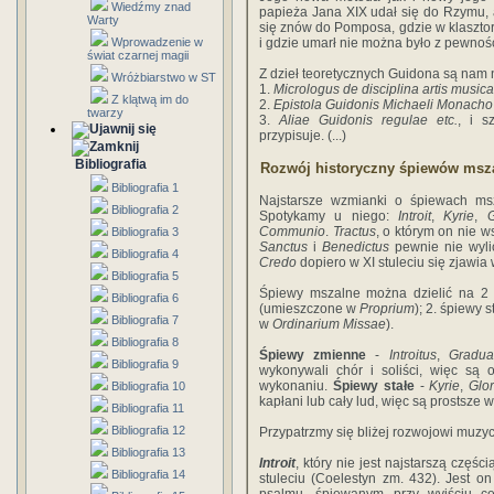
Wiedźmy znad
papieża Jana XIX udał się do Rzymu, a
Warty
się znów do Pomposa, gdzie w klaszto
Wprowadzenie w
i gdzie umarł nie można było z pewnośc
świat czarnej magii
Z dzieł teoretycznych Guidona są nam
Wróżbiarstwo w ST
1.
Micrologus de disciplina artis music
Z klątwą im do
2.
Epistola Guidonis Michaeli Monacho 
twarzy
3.
Aliae Guidonis regulae etc.
, i s
przypisuje. (...)
Bibliografia
Rozwój historyczny śpiewów msz
Bibliografia 1
Najstarsze wzmianki o śpiewach msz
Bibliografia 2
Spotykamy u niego:
Introit
,
Kyrie
,
G
Communio
.
Tractus
, o którym on nie w
Bibliografia 3
Sanctus
i
Benedictus
pewnie nie wylic
Bibliografia 4
Credo
dopiero w XI stuleciu się zjawia 
Bibliografia 5
Śpiewy mszalne można dzielić na 2 g
Bibliografia 6
(umieszczone w
Proprium
); 2. śpiewy 
Bibliografia 7
w
Ordinarium Missae
).
Bibliografia 8
Śpiewy zmienne
-
Introitus
,
Gradua
Bibliografia 9
wykonywali chór i soliści, więc są 
wykonaniu.
Śpiewy stałe
-
Kyrie
,
Glor
Bibliografia 10
kapłani lub cały lud, więc są prostsze 
Bibliografia 11
Bibliografia 12
Przypatrzmy się bliżej rozwojowi muz
Bibliografia 13
Introit
, który nie jest najstarszą częś
Bibliografia 14
stuleciu (Coelestyn zm. 432). Jest on