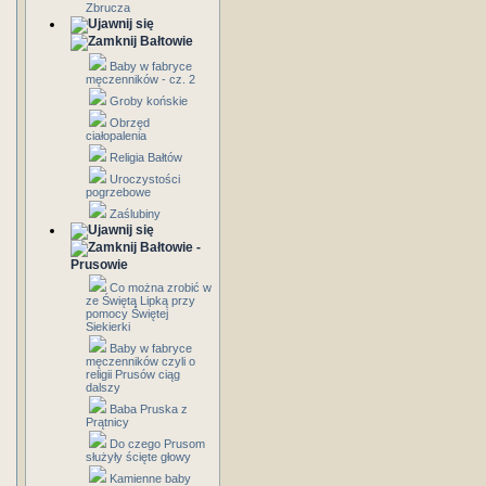
Zbrucza
Bałtowie
Baby w fabryce
męczenników - cz. 2
Groby końskie
Obrzęd
ciałopalenia
Religia Bałtów
Uroczystości
pogrzebowe
Zaślubiny
Bałtowie -
Prusowie
Co można zrobić w
ze Świętą Lipką przy
pomocy Świętej
Siekierki
Baby w fabryce
męczenników czyli o
religii Prusów ciąg
dalszy
Baba Pruska z
Prątnicy
Do czego Prusom
służyły ścięte głowy
Kamienne baby