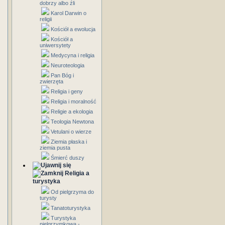
dobrzy albo źli
Karol Darwin o
religii
Kościół a ewolucja
Kościół a
uniwersytety
Medycyna i religia
Neuroteologia
Pan Bóg i
zwierzęta
Religia i geny
Religia i moralność
Religie a ekologia
Teologia Newtona
Vetulani o wierze
Ziemia płaska i
ziemia pusta
Śmierć duszy
Religia a
turystyka
Od pielgrzyma do
turysty
Tanatoturystyka
Turystyka
pielgrzymkowa -