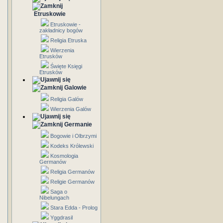
Etruskowie
Etruskowie -
zakładnicy bogów
Religia Etruska
Wierzenia
Etrusków
Święte Księgi
Etrusków
Galowie
Religia Galów
Wierzenia Galów
Germanie
Bogowie i Olbrzymi
Kodeks Królewski
Kosmologia
Germanów
Religia Germanów
Religie Germanów
Saga o
Nibelungach
Stara Edda - Prolog
Yggdrasil