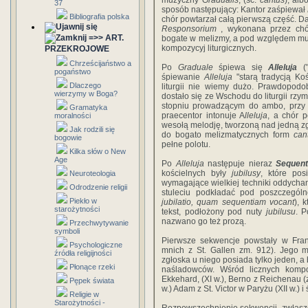
muzyczny
Gradualis
, (sc.
cantus
), al
37
sposób następujący: Kantor zaśpiewał
Bibliografia polska
chór powtarzał całą pierwszą część. Da
Responsorium
, wykonana przez chó
=>> ART.
bogate w melizmy, a pod względem mu
kompozycyj liturgicznych.
PRZEKROJOWE
Chrześcijaństwo a
Po
Graduale
śpiewa się
Alleluja
("
pogaństwo
śpiewanie
Alleluja
"starą tradycją Ko
Dlaczego
liturgii nie wiemy dużo. Prawdopod
wierzymy w Boga?
dostało się ze Wschodu do liturgii rz
stopniu prowadzącym do ambo, przy 
Gramatyka
praecentor intonuje A
lleluja
, a chór 
moralności
wesołą melodję, tworzoną nad jedną zgł
Jak rodzili się
do bogato melizmatycznych form
can
bogowie
pełne polotu.
Kilka słów o New
Age
Po
Alleluja
następuje nieraz
Sequent
kościelnych były
jubilusy
, które pos
Neuroteologia
wymagające wielkiej techniki oddychani
Odrodzenie religii
stuleciu podkładać pod poszczegól
Piekło w
jubilatio, quam sequentiam vocant
), 
starożytności
tekst, podłożony pod nuty
jubilusu
. P
nazwano go też prozą.
Przechwytywanie
symboli
Pierwsze sekwencje powstały w Frank
Psychologiczne
mnich z St. Gallen zm. 912). Jego m
źródła religijności
zgłoska u niego posiada tylko jeden, a
Płonące rzeki
naśladowców. Wśród licznych kompo
Ekkehard, (XI w.), Berno z Reichenau 
Pępek świata
w.) Adam z St. Victor w Paryżu (XII w.) 
Religie w
Starożytności -