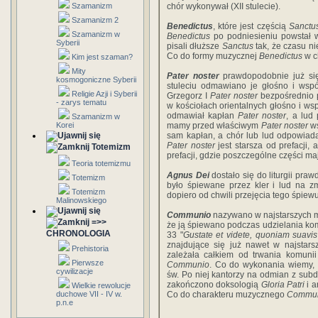
Szamanizm
chór wykonywał (XII stulecie).
Szamanizm 2
Benedictus
, które jest częścią
Sanctu
Szamanizm w
Benedictus
po podniesieniu powstał 
Syberii
pisali dłuższe
Sanctus
tak, że czasu n
Co do formy muzycznej
Benedictus
w c
Kim jest szaman?
Mity
Pater noster
prawdopodobnie już się 
kosmogoniczne Syberii
stuleciu odmawiano je głośno i wspó
Religie Azji i Syberii
Grzegorz I
Pater noster
bezpośrednio p
- zarys tematu
w kościołach orientalnych głośno i w
odmawiał kapłan
Pater noster
, a lud
Szamanizm w
Korei
mamy przed właściwym
Pater noster
ws
sam kapłan, a chór lub lud odpowiada
Pater noster
jest starsza od prefacji,
Totemizm
prefacji, gdzie poszczególne części ma
Teoria totemizmu
Agnus Dei
dostało się do liturgii pra
Totemizm
było śpiewane przez kler i lud na z
Totemizm
dopiero od chwili przejęcia tego śpiewu
Malinowskiego
Communio
nazywano w najstarszych 
=>>
że ją śpiewano podczas udzielania k
CHRONOLOGIA
33 "
Gustate et videte, quoniam suavi
znajdujące się już nawet w najstar
Prehistoria
zależała całkiem od trwania komuni
Pierwsze
Communio
. Co do wykonania wiemy, 
cywilizacje
św. Po niej kantorzy na odmian z sub
zakończono doksologią
Gloria Patri
i a
Wielkie rewolucje
duchowe VII - IV w.
Co do charakteru muzycznego
Commu
p.n.e