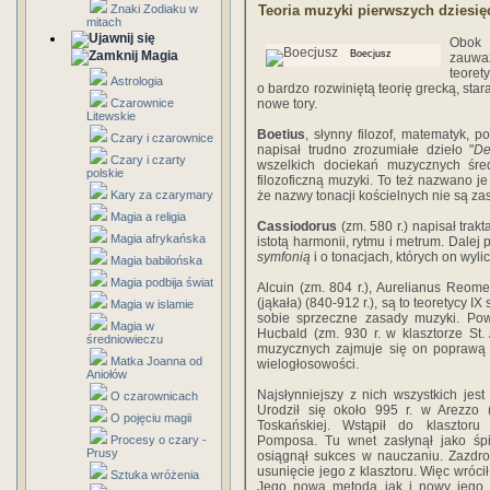
Znaki Zodiaku w
Teoria muzyki pierwszych dziesięc
mitach
Obok 
Magia
Boecjusz
zauwa
teoret
Astrologia
o bardzo rozwiniętą teorię grecką, sta
Czarownice
nowe tory.
Litewskie
Boetius
, słynny filozof, matematyk, po
Czary i czarownice
napisał trudno zrozumiałe dzieło "
De
Czary i czarty
wszelkich dociekań muzycznych śred
polskie
filozoficzną muzyki. To też nazwano je
Kary za czarymary
że nazwy tonacji kościelnych nie są za
Magia a religia
Cassiodorus
(zm. 580 r.) napisał trakta
Magia afrykańska
istotą harmonii, rytmu i metrum. Dalej
symfonią
i o tonacjach, których on wyli
Magia babilońska
Magia podbija świat
Alcuin (zm. 804 r.), Aurelianus Reome
(jąkała) (840-912 r.), są to teoretycy IX
Magia w islamie
sobie sprzeczne zasady muzyki. Powa
Magia w
Hucbald (zm. 930 r. w klasztorze St
średniowieczu
muzycznych zajmuje się on poprawą o
Matka Joanna od
wielogłosowości.
Aniołów
Najsłynniejszy z nich wszystkich jes
O czarownicach
Urodził się około 995 r. w Arezzo 
O pojęciu magii
Toskańskiej. Wstąpił do klasztor
Procesy o czary -
Pomposa. Tu wnet zasłynął jako ś
Prusy
osiągnął sukces w nauczaniu. Zazdr
usunięcie jego z klasztoru. Więc wróci
Sztuka wróżenia
Jego nowa metoda jak i nowy jego a