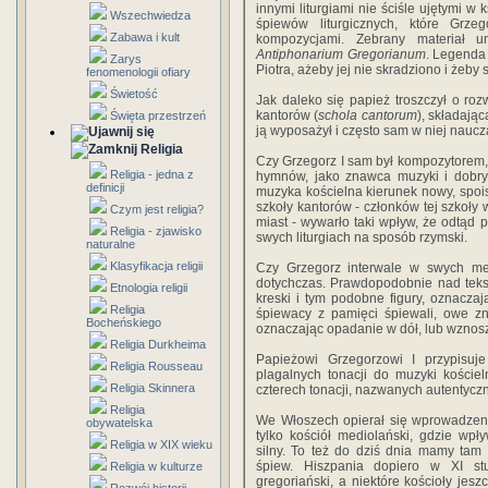
innymi liturgiami nie ściśle ujętymi w k
Wszechwiedza
śpiewów liturgicznych, które Grz
Zabawa i kult
kompozycjami. Zebrany materiał u
Antiphonarium Gregorianum
. Legenda 
Zarys
Piotra, ażeby jej nie skradziono i żeby
fenomenologii ofiary
Świetość
Jak daleko się papież troszczył o roz
kantorów (
schola cantorum
), składają
Święta przestrzeń
ją wyposażył i często sam w niej naucz
Religia
Czy Grzegorz I sam był kompozytorem, t
Religia - jedna z
hymnów, jako znawca muzyki i dobry 
definicji
muzyka kościelna kierunek nowy, spois
szkoły kantorów - członków tej szkoły 
Czym jest religia?
miast - wywarło taki wpływ, że odtąd 
Religia - zjawisko
swych liturgiach na sposób rzymski.
naturalne
Klasyfikacja religii
Czy Grzegorz interwale w swych mel
dotychczas. Prawdopodobnie nad tek
Etnologia religii
kreski i tym podobne figury, oznacza
Religia
śpiewacy z pamięci śpiewali, owe zn
Bocheńskiego
oznaczając opadanie w dół, lub wznosz
Religia Durkheima
Papieżowi Grzegorzowi I przypisuj
Religia Rousseau
plagalnych tonacji do muzyki koście
Religia Skinnera
czterech tonacji, nazwanych autentycz
Religia
We Włoszech opierał się wprowadzen
obywatelska
tylko kościół mediolański, gdzie wpł
Religia w XIX wieku
silny. To też do dziś dnia mamy tam 
śpiew. Hiszpania dopiero w XI st
Religia w kulturze
gregoriański, a niektóre kościoły jesz