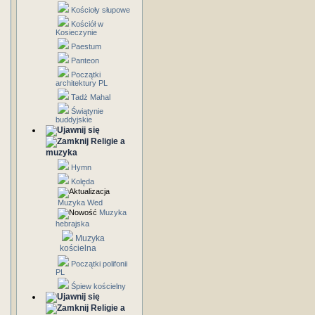
Kościoły słupowe
Kościół w
Kosieczynie
Paestum
Panteon
Początki
architektury PL
Tadż Mahal
Świątynie
buddyjskie
Religie a
muzyka
Hymn
Kolęda
Muzyka Wed
Muzyka
hebrajska
Muzyka
kościelna
Początki polifonii
PL
Śpiew kościelny
Religie a