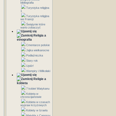
bibliografia
Turystyka religijna
1
Turystyka religijna
we Francji
Świątynie które
warto zobaczyć
Religia a
etnografia
Cmentarze polskie
Jajka wielkanocne
Podłaźniczka
Stary rok
Upiór!
Wampiry i Wilkołaki
Religie a
kobieta
7 kobiet Watykanu
Kobieta w
chrzescijaństwie
Kobieta w czasach
wypraw krzyżowych
Kobiety w Izraelu
Matylda z Canossy