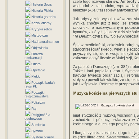
czele tego rozwoju stoi
św. Ambroży
w
Historia Boga
wschodni z zachodnim, wprowadzając
melizmy (
Alleluja
) i śpiew antyfoniczn
Historia Piekła
Historia grzechu
Jak artystycznie wysoko wówczas sta
Kozioł ofiarny
wynika choćby już z tego, że zrobił
człowieku o nadzwyczajnym poczuciu 
Krytyka religii
hymnów, z których jeszcze dziś się śpie
Mistycyzm
"
Te Deum
", czyli t. zw. "Śpiew Ambrozj
Nadnaturalna moc
Śpiew mediolański, cokolwiek odrębn
Objawienia
starochrześcijańskiego, wnet się rozpo
przyczyniły się do rozwoju muzyki ch
Oblicza
reinkarnacji
założone dosyć licznie w Małej Azji, Kons
Ofiara
Za papieża Damazego (zm. 384) zrefo
Opętanie
Także i inni papieże (Leon I, Symmach
tradycja twierdzi organizacją i refor
Piekło
stały się powoli tak wielkie, że się o
Początki badań
jak i w śpiewie. Reformę tę przeprowadz
religii PL
Początki
Muzyka kościelna pierwszych stul
religioznawstwa
Politeizm
Grzegorz I dyktuje chorał
Raj
Religijność a
miał styczność z muzyką wschodnią w
duchowość
zachodzie i północy, zwłaszcza w A
kościelnego, a duch jego potężny potraf
Sumienie
Symbol
Liturgia rzymska zostaje za jego inicj
księdze liturgicznej
Sacramentarium G
System ofiarny