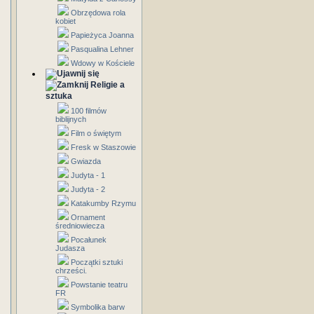
Obrzędowa rola
kobiet
Papieżyca Joanna
Pasqualina Lehner
Wdowy w Kościele
Religie a
sztuka
100 filmów
biblijnych
Film o świętym
Fresk w Staszowie
Gwiazda
Judyta - 1
Judyta - 2
Katakumby Rzymu
Ornament
średniowiecza
Pocałunek
Judasza
Początki sztuki
chrześci.
Powstanie teatru
FR
Symbolika barw