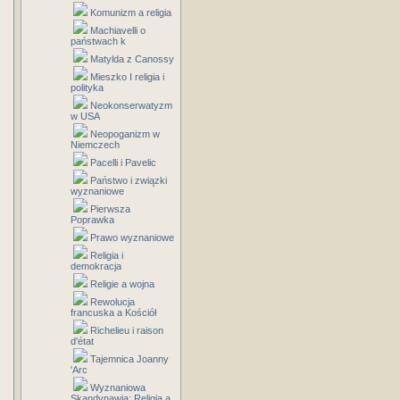
Komunizm a religia
Machiavelli o
państwach k
Matylda z Canossy
Mieszko I religia i
polityka
Neokonserwatyzm
w USA
Neopoganizm w
Niemczech
Pacelli i Pavelic
Państwo i związki
wyznaniowe
Pierwsza
Poprawka
Prawo wyznaniowe
Religia i
demokracja
Religie a wojna
Rewolucja
francuska a Kościół
Richelieu i raison
d'état
Tajemnica Joanny
'Arc
Wyznaniowa
Skandynawia: Religia a