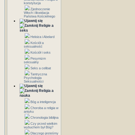
konstytucja
Zjednoczenie
Włoch i likwidacja
Państwa Kościelnego
Religie a
seks
Heloiza i Abelard
Kościół a
seksualność
Kościół i seks
Pesymizm
seksualny
Seks a celibat
Tantryczna
Psychologia
Seksualności
Religia a
nauka
Bóg a inteligencja
Choroba a religia w
antyku
Chronologia biblijna
Czy przed wielkim
wybuchem był Bóg?
Dlaczego jesteśmy