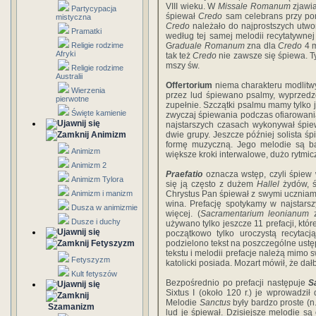
VIII wieku. W
Missale Romanum
zjawi
Partycypacja
śpiewał
Credo
sam celebrans przy po
mistyczna
Credo
należało do najprostszych utwo
Pramatki
według tej samej melodii recytatywnej 
Religie rodzime
G
raduale Romanum
zna dla
Credo
4 m
Afryki
tak też
Credo
nie zawsze się śpiewa. Ty
mszy św.
Religie rodzime
Australii
Offertorium
niema charakteru modlitwy
Wierzenia
przez lud śpiewano psalmy, wyprzedz
pierwotne
zupełnie. Szczątki psalmu mamy tylko 
Święte kamienie
zwyczaj śpiewania podczas ofiarowania
najstarszych czasach wykonywał śpi
Animizm
dwie grupy. Jeszcze później solista ś
formę muzyczną. Jego melodie są ba
Animizm
większe kroki interwalowe, dużo rytmi
Animizm 2
Praefatio
oznacza wstęp, czyli śpiew
Animizm Tylora
się ją często z dużem
Hallel
żydów, 
Animizm i manizm
Chrystus Pan śpiewał z swymi uczniami 
wina. Prefację spotykamy w najstarszy
Dusza w animizmie
więcej. (
Sacramentarium leonianum
z
Dusze i duchy
używano tylko jeszcze 11 prefacji, któr
początkowo tylko uroczystą recytacj
Fetyszyzm
podzielono tekst na poszczególne ust
tekstu i melodii prefacje należą mimo s
Fetyszyzm
katolicki posiada. Mozart mówił, że dałb
Kult fetyszów
Bezpośrednio po prefacji następuje
S
Sixtus I (około 120 r.) je wprowadził 
Melodie
Sanctus
były bardzo proste (n.
Szamanizm
lud je śpiewał. Dzisiejsze melodie są 