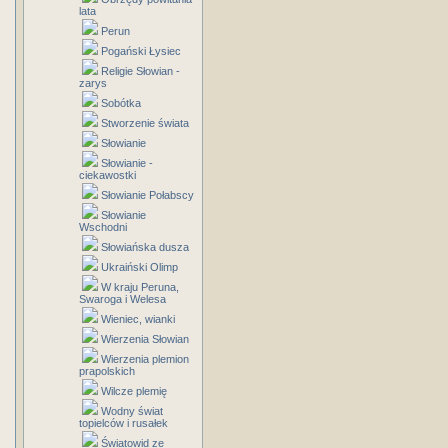
lata
Perun
Pogański Łysiec
Religie Słowian -
zarys
Sobótka
Stworzenie świata
Słowianie
Słowianie -
ciekawostki
Słowianie Połabscy
Słowianie
Wschodni
Słowiańska dusza
Ukraiński Olimp
W kraju Peruna,
Swaroga i Welesa
Wieniec, wianki
Wierzenia Słowian
Wierzenia plemion
prapolskich
Wilcze plemię
Wodny świat
topielców i rusałek
Światowid ze