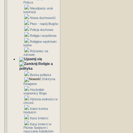
Polsce
Nieodparty urok
kastracji
Nowa duchowość
Piwo - napój Bogów
Policja duchowa
Religia i wspólnota
Religijne wędrówki
ludów
Różaniec na
zdrowie
Religie a
polityka
Boska polityka
Doktryna
Reagana
Hezbollah
wojownicy Boga
Historia wolności w
chrześ.
Islam kontra
hinduizm
Kara śmierci
Kara śmierci w
Piśmie Świętym i
nauczaniu katolickim