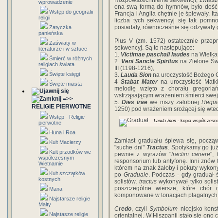
Rozpowszechnienie sekwencji, zwłaszcz
wprowadzenie
ona swą formą do hymnów, było dość 
Wstęp do geografii
Francja i Anglia chętnie je śpiewały. It
religii
liczba tych sekwencyj się tak pomno
posiadały, równocześnie się odzywały g
Zatyczka
panieńska
Pius V (zm. 1572) ostatecznie przepr
Zaświaty w
sekwencyj. Są to następujące:
literaturze i w sztuce
1.
Victimae paschali laudes
na Wielka
Śmierć w różnych
2.
Veni Sancte Spiritus
na Zielone Św
religiach świata
III (1198-1216),
Święte księgi
3.
Lauda Sion
na uroczystość Bożego Ci
4
Stabat Mater
na uroczystość Matki
Święte miasta
melodię wzięto z chorału gregoria
wstrząsającym wrażeniem śmierci swej 
=>>
5.
Dies irae
we mszy żałobnej
Requ
RELIGIE PIERWOTNE
1250) pod wrażeniem srożącej się wtedy
Wstęp - Religie
Lauda Sion
- kopia współczesn
pierwotne
Huna i Roa
Zamiast graduału śpiewa się, począ
Kult Macierzy
"suche dni"
Tractus
. Spotykamy go ju
Kult przodków we
pewnie z wyrazów "
tractim canere
",
współczesnym
responsorium lub antyfonę. Inni znów 
Wietnamie
którem na znak żałoby i pokuty wyko
Kult szczątków
po
Graduale
. Podczas - gdy graduał
kostnych
solistów,
tractus
wykonywał tylko solist
poszczególne wiersze, które chór 
Mana
komponowane w tonacjach plagalnych
Najstarsze religie
Malty
C
redo
, czyli
Symbolum
nicejsko-konst
Najstasze religie
orientalnej. W Hiszpanii stało się ono 