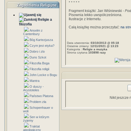
* * * * *
Zagadnienia Religijne
Fragment książki: Jan Wiśniewski -
Pod
Pisownia lekko uwspółcześniona.
Ilustracje z Internetu.
Religie a
filozofia
Całą książkę można przeczytać:
na str
Anselm z
Cantenbury
Bóg Kartezjusza
Data utworzenia:
03/10/2013 @ 05:18
Czym jest etyka?
Ostatnie zmiany:
12/11/2021 @ 13:23
Kategoria :
Religie a muzyka
Dobro i zlo
Strona czytana
103898 razy
Duns Szkot
Filozofia Boga
Filozofia religii
John Locke o Bogu
Mantra
O duszy -
Arystoteles
Państwo Platona
Nikt jeszcze 
Problem zła
Schopenhauer o
woli
Sen w którym
żyjemy
Traktat
ateologiczny