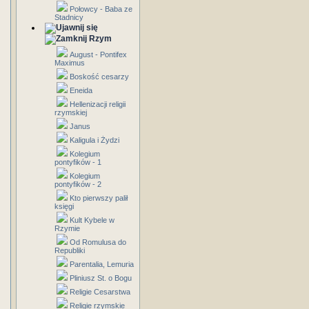
Połowcy - Baba ze
Stadnicy
Rzym
August - Pontifex
Maximus
Boskość cesarzy
Eneida
Hellenizacji religii
rzymskiej
Janus
Kaligula i Żydzi
Kolegium
pontyfików - 1
Kolegium
pontyfików - 2
Kto pierwszy palił
księgi
Kult Kybele w
Rzymie
Od Romulusa do
Republiki
Parentalia, Lemuria
Pliniusz St. o Bogu
Religie Cesarstwa
Religie rzymskie