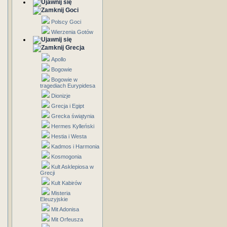
Goci
Polscy Goci
Wierzenia Gotów
Grecja
Apollo
Bogowie
Bogowie w
tragediach Eurypidesa
Dionizje
Grecja i Egipt
Grecka świątynia
Hermes Kylleński
Hestia i Westa
Kadmos i Harmonia
Kosmogonia
Kult Asklepiosa w
Grecji
Kult Kabirów
Misteria
Eleuzyjskie
Mit Adonisa
Mit Orfeusza