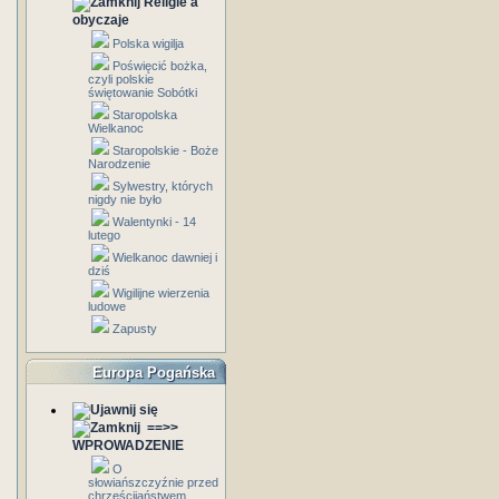
Religie a
obyczaje
Polska wigilja
Poświęcić bożka,
czyli polskie
świętowanie Sobótki
Staropolska
Wielkanoc
Staropolskie - Boże
Narodzenie
Sylwestry, których
nigdy nie było
Walentynki - 14
lutego
Wielkanoc dawniej i
dziś
Wigilijne wierzenia
ludowe
Zapusty
Europa Pogańska
==>>
WPROWADZENIE
O
słowiańszczyźnie przed
chrześcijaństwem