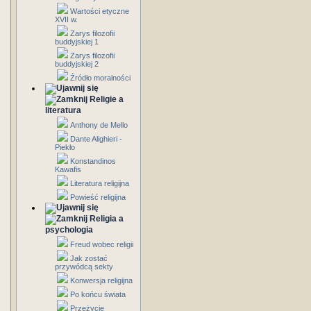
Wartości etyczne
XVII w.
Zarys filozofii
buddyjskiej 1
Zarys filozofii
buddyjskiej 2
Źródło moralności
Religie a
literatura
Anthony de Mello
Dante Alighieri -
Piekło
Konstandinos
Kawafis
Literatura religijna
Powieść religijna
Religia a
psychologia
Freud wobec religii
Jak zostać
przywódcą sekty
Konwersja religijna
Po końcu świata
Przeżycie