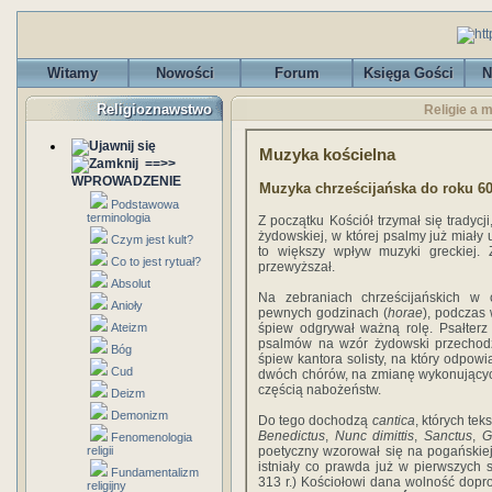
Witamy
Nowości
Forum
Księga Gości
N
Religioznawstwo
Religie a 
Muzyka kościelna
==>>
WPROWADZENIE
Muzyka chrześcijańska do roku 6
Podstawowa
terminologia
Z początku Kościół trzymał się tradycj
żydowskiej, w której psalmy już miały
Czym jest kult?
to większy wpływ muzyki greckiej.
Co to jest rytuał?
przewyższał.
Absolut
Na zebraniach chrześcijańskich w
Anioły
pewnych godzinach (
horae
), podczas 
Ateizm
śpiew odgrywał ważną rolę. Psałterz
psalmów na wzór żydowski przechodz
Bóg
śpiew kantora solisty, na który odpowi
Cud
dwóch chórów, na zmianę wykonujących
częścią nabożeństw.
Deizm
Demonizm
Do tego dochodzą
cantica
, których te
Benedictus
,
Nunc dimittis
,
Sanctus
,
G
Fenomenologia
religii
poetyczny wzorował się na pogańskiej 
istniały co prawda już w pierwszych s
Fundamentalizm
313 r.) Kościołowi dana wolność dop
religijny