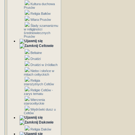
Kultura duchowa
Prusów
Religia Bałtów
Wiara Prusów
Ślady szamanizmu
w religijności
średniowiecznych
Prusów
Celtowie
Beltaine
Druidzi
Druidzi w źródłach
Niebo i słońce w
mitach celtyckich
Religia
starożytnych Celtów
Religie Celtów -
zarys tematu
Wierzenia
staroceltyckie
Wędrówki dusz u
Celtów
Dakowie
Religia Daków