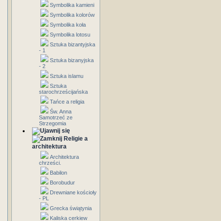
Symbolika kamieni
Symbolika kolorów
Symbolika koła
Symbolika lotosu
Sztuka bizantyjska
- 1
Sztuka bizanyjska
- 2
Sztuka islamu
Sztuka
starochrześcijańska
Tańce a religia
Św. Anna
Samotrzeć ze
Strzegomia
Religie a
architektura
Architektura
chrześci.
Babilon
Borobudur
Drewniane kościoły
- PL
Grecka świątynia
Kaliska cerkiew