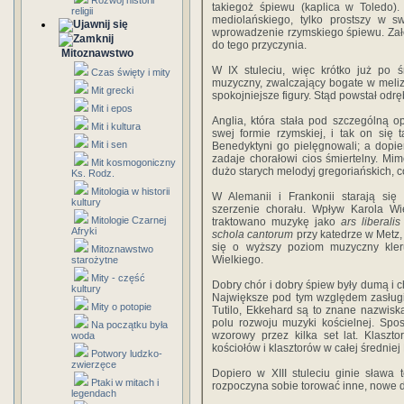
Rozwój historii
takiegoż śpiewu (kaplica w Toledo)
religii
mediolańskiego, tylko prostszy w sw
wprowadzenie rzymskiego śpiewu. Zało
do tego przyczynia.
Mitoznawstwo
W IX stuleciu, więc krótko już po 
Czas święty i mity
muzyczny, zwalczający bogate w melizm
Mit grecki
spokojniejsze figury. Stąd powstał odr
Mit i epos
Anglia, która stała pod szczególną o
Mit i kultura
swej formie rzymskiej, i tak on się
Mit i sen
Benedyktyni go pielęgnowali; a dopie
zadaje chorałowi cios śmiertelny. Mi
Mit kosmogoniczny
dużo starych melodyj gregoriańskich, c
Ks. Rodz.
Mitologia w historii
W Alemanii i Frankonii starają się
kultury
szerzenie chorału. Wpływ Karola W
Mitologie Czarnej
traktowano muzykę jako
ars liberalis
Afryki
schola cantorum
przy katedrze w Metz,
się o wyższy poziom muzyczny kler
Mitoznawstwo
Wielkiego.
starożytne
Mity - część
Dobry chór i dobry śpiew były dumą i ch
kultury
Największe pod tym względem zasługi 
Mity o potopie
Tutilo, Ekkehard są to znane nazwiska
polu rozwoju muzyki kościelnej. Spos
Na początku była
wzorowy przez kilka set lat. Klaszt
woda
kościołów i klasztorów w całej średniej
Potwory ludzko-
zwierzęce
Dopiero w XIII stuleciu ginie sława
Ptaki w mitach i
rozpoczyna sobie torować inne, nowe d
legendach