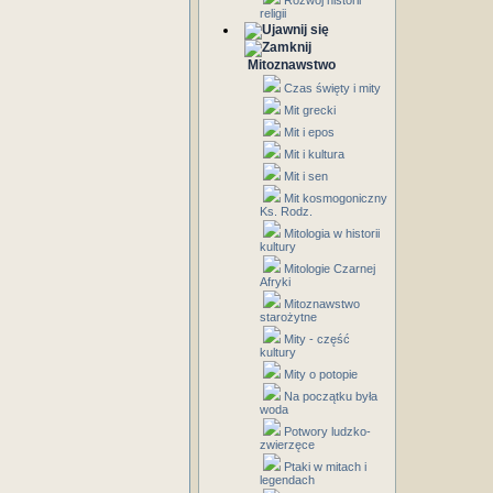
Rozwój historii
religii
Mitoznawstwo
Czas święty i mity
Mit grecki
Mit i epos
Mit i kultura
Mit i sen
Mit kosmogoniczny
Ks. Rodz.
Mitologia w historii
kultury
Mitologie Czarnej
Afryki
Mitoznawstwo
starożytne
Mity - część
kultury
Mity o potopie
Na początku była
woda
Potwory ludzko-
zwierzęce
Ptaki w mitach i
legendach