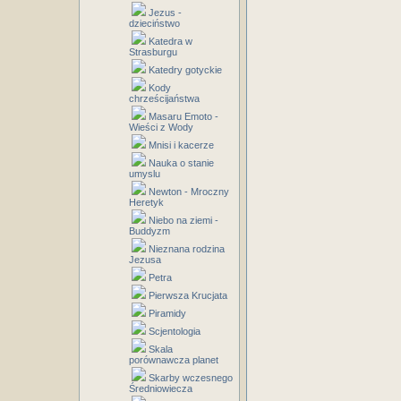
Jezus -
dzieciństwo
Katedra w
Strasburgu
Katedry gotyckie
Kody
chrześcijaństwa
Masaru Emoto -
Wieści z Wody
Mnisi i kacerze
Nauka o stanie
umyslu
Newton - Mroczny
Heretyk
Niebo na ziemi -
Buddyzm
Nieznana rodzina
Jezusa
Petra
Pierwsza Krucjata
Piramidy
Scjentologia
Skala
porównawcza planet
Skarby wczesnego
Średniowiecza