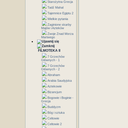
Starożytna Grecja
Tadź Mahal
Tajemnice Egiptu 2
Wielkie pytania
Zaginione skarby
Majów i Azteków
Zwoje Znad Morza
Martwego
FILMOTEKA II
7 Grzechów
Głównych - 1
7 Grzechów
Głównych - 2
Abraham
Arabia Saudyjska
Aztekowie
Bizancjum
Bogowie i Boginie -
Grecja
Buddyzm
Bóg i sztuka
Celtowie
Celtowie 2