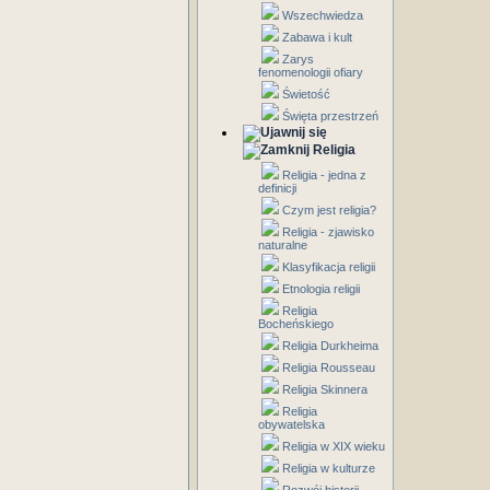
Wszechwiedza
Zabawa i kult
Zarys
fenomenologii ofiary
Świetość
Święta przestrzeń
Religia
Religia - jedna z
definicji
Czym jest religia?
Religia - zjawisko
naturalne
Klasyfikacja religii
Etnologia religii
Religia
Bocheńskiego
Religia Durkheima
Religia Rousseau
Religia Skinnera
Religia
obywatelska
Religia w XIX wieku
Religia w kulturze