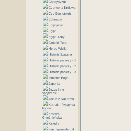
Chasydyzm
Czerwona Królowa
Czy Bóg istnieje
Echnaton
Egipcjanie
Egipt
Egipt -Teby
Gobekli Tepe
Herod Wielki
Historia Szatana
Historia papieży - 1
Historia papieży - 2
Historia papieży - 3
Istnienie Boga
Japonia
Jezus inne
spojrzenie
Jezus z Nazaretu
Karnak - świątynia
bogów
Katedra
Gnieźnieńska
Katedry
Kim naprawdę był