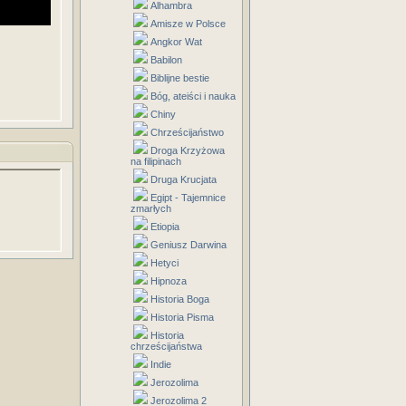
Alhambra
Amisze w Polsce
Angkor Wat
Babilon
Biblijne bestie
Bóg, ateiści i nauka
Chiny
Chrześcijaństwo
Droga Krzyżowa
na filipinach
Druga Krucjata
Egipt - Tajemnice
zmarłych
Etiopia
Geniusz Darwina
Hetyci
Hipnoza
Historia Boga
Historia Pisma
Historia
chrześcijaństwa
Indie
Jerozolima
Jerozolima 2