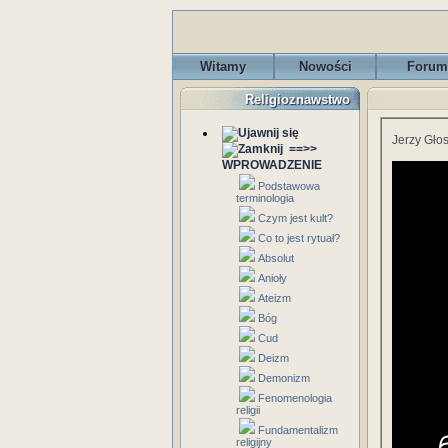
Witamy
Nowości
Forum
Religioznawstwo
Jerzy Głos
==>>
WPROWADZENIE
Podstawowa
terminologia
Czym jest kult?
Co to jest rytuał?
Absolut
Anioły
Ateizm
Bóg
Cud
Deizm
Demonizm
Fenomenologia
religii
Fundamentalizm
religijny