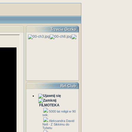
Trzecie Oczko
Rel-Club
FILMOTEKA
5000 lat religii w 90
sek.
Aleksandra David
Nell - Z Sikkimu do
Tybetu