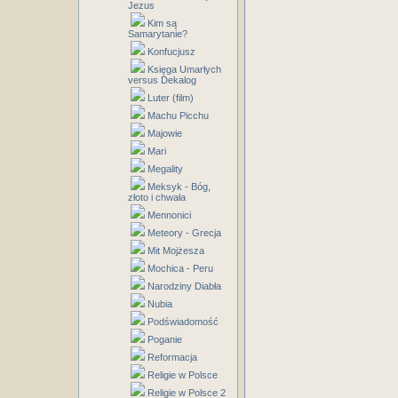
Jezus
Kim są
Samarytanie?
Konfucjusz
Księga Umarłych
versus Dekalog
Luter (film)
Machu Picchu
Majowie
Mari
Megality
Meksyk - Bóg,
złoto i chwała
Mennonici
Meteory - Grecja
Mit Mojżesza
Mochica - Peru
Narodziny Diabła
Nubia
Podświadomość
Poganie
Reformacja
Religie w Polsce
Religie w Polsce 2