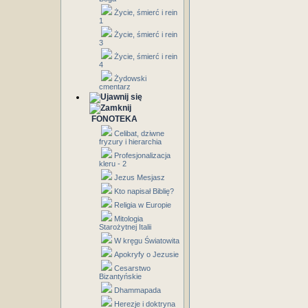
Życie, śmierć i rein
1
Życie, śmierć i rein
3
Życie, śmierć i rein
4
Żydowski
cmentarz
FONOTEKA
Celibat, dziwne
fryzury i hierarchia
Profesjonalizacja
kleru - 2
Jezus Mesjasz
Kto napisał Biblię?
Religia w Europie
Mitologia
Starożytnej Italii
W kręgu Światowita
Apokryfy o Jezusie
Cesarstwo
Bizantyńskie
Dhammapada
Herezje i doktryna