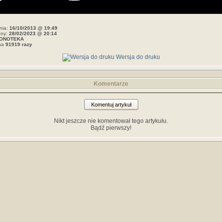
nia:
16/10/2013 @ 19:49
any:
28/02/2023 @ 20:14
ONOTEKA
ana
91919 razy
Wersja do druku
Komentarze
Komentuj artykuł
Nikt jeszcze nie komentował tego artykułu.
Bądź pierwszy!