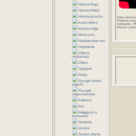
Historia Boga
Historia Piekła
Historia grzechu
Data utworze
Ostatnie zmi
Kozioł ofiarny
Kategoria :
F
Strona czyt
Krytyka religii
Mistycyzm
Nadnaturalna moc
Objawienia
Oblicza
reinkarnacji
Ofiara
Opętanie
Piekło
Początki badań
religii PL
Początki
religioznawstwa
Politeizm
Raj
Religijność a
duchowość
Sumienie
Symbol
System ofiarny