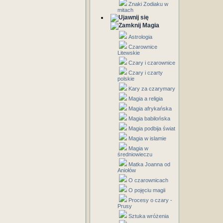
Znaki Zodiaku w
mitach
Magia
Astrologia
Czarownice
Litewskie
Czary i czarownice
Czary i czarty
polskie
Kary za czarymary
Magia a religia
Magia afrykańska
Magia babilońska
Magia podbija świat
Magia w islamie
Magia w
średniowieczu
Matka Joanna od
Aniołów
O czarownicach
O pojęciu magii
Procesy o czary -
Prusy
Sztuka wróżenia