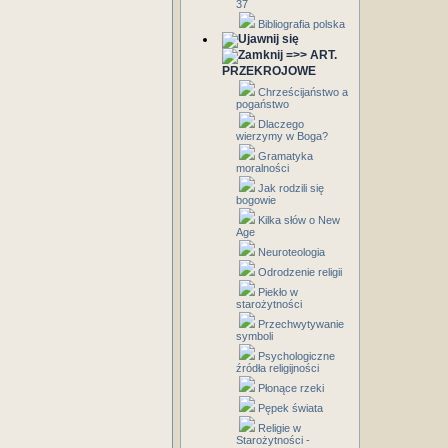
37
Bibliografia polska
=>> ART.
PRZEKROJOWE
Chrześcijaństwo a
pogaństwo
Dlaczego
wierzymy w Boga?
Gramatyka
moralności
Jak rodzili się
bogowie
Kilka słów o New
Age
Neuroteologia
Odrodzenie religii
Piekło w
starożytności
Przechwytywanie
symboli
Psychologiczne
źródła religijności
Płonące rzeki
Pępek świata
Religie w
Starożytności -