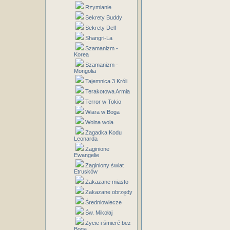
Rzymianie
Sekrety Buddy
Sekrety Delf
Shangri-La
Szamanizm -
Korea
Szamanizm -
Mongolia
Tajemnica 3 Króli
Terakotowa Armia
Terror w Tokio
Wiara w Boga
Wolna wola
Zagadka Kodu
Leonarda
Zaginione
Ewangelie
Zaginiony świat
Etrusków
Zakazane miasto
Zakazane obrzędy
Średniowiecze
Św. Mikołaj
Życie i śmierć bez
Boga