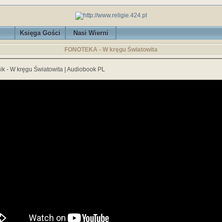
Księga Gości
Nasi Wierni
FONOTEKA -
W kręgu Światowita
ik - W kręgu Światowita | Audiobook PL