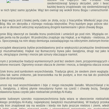
udzielił mu mądrych rad. Ponadto mi
Miradż
siedemdziesiąt tysięcy skrzydeł, piór i twa
każdej twarzy znajdowało się siedemdziesiąt t
a w nich tyleż samo języków. Wąż ten owinął się wokół tronu Boga i unieruchomił
 tego węża jest z białej perły, ciało ze złota, oczy z hiacyntów. Wielkość jego zna
 Bóg. Ma on skrzydła z różnego rodzaju klejnotów. Przy każdym jego piórze stoi 
a on w dłoniach włócznię wysadzaną drogimi kamieniami i głosi chwałę Boga.
pnie Bóg stworzył ze światła tronu podnóżek i umieścił go pod nim. Wygląda on 
 jak perła na tle pustyni. W podnóżku znajduje się Hajkal, a w Hajkalu - niebiosa, zi
. Spoczywają na nim stopy demiurga zasiadającego na olbrzymim zielonym tronie
porządek stwarzania bytów przedstawiony jest w większości przekazów średniowi
cji muzułmańskiej. Hajkal raz tłumaczony bywa jako świątynia, drugi raz jako 
os, okrążające ziemię i morze jak sznury otaczające namiot.
nym z przekazów tradycji wymienionych jest też siedem ziem, przypominających
ielone morzami. Ogromny ocean otacza te ziemie i morza, a świątynia otacza ocea
żek tronu jest symbolem wszechświata. Tradycja głosi, że siedem ziem wygląda 
żka tak samo znikomo, jak bransoletka na tle pustyni, a tron ma tak do podnóżk
żek do bransolety.
unosi się nad wszechświatem i bije z niego niezwykłe światło. Wszechświat z ko
l, świątynia, z której płynie nieustanny hymn na cześć i chwałę bożą. Świąty
stawiona bywa często jako niebiański prototyp Al-Kaby.
lamie ludowym szeroko rozpowszechniona była wiara w stworzenie niebiański
kiego prototypu Al-Kaby, największej świętości muzułmańskiej. W tradycji przek
edy tron znajdował się na wodzie i kiedy nie było jeszcze niebios i ziemi, wte