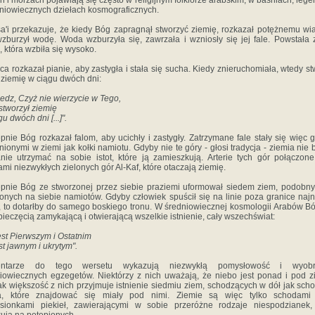
h i morzach pojawiają się często w religijnym folklorze arabskim, w baśniach, leg
dniowiecznych dziełach kosmograficznych.
sa'i przekazuje, że kiedy Bóg zapragnął stworzyć ziemię, rozkazał potężnemu wia
zburzył wodę. Woda wzburzyła się, zawrzała i wzniosły się jej fale. Powstała 
, która wzbiła się wysoko.
ca rozkazał pianie, aby zastygła i stała się sucha. Kiedy znieruchomiała, wtedy st
j ziemię w ciągu dwóch dni:
edz, Czyż nie wierzycie w Tego,
 stworzył ziemię
u dwóch dni [...]".
pnie Bóg rozkazał falom, aby ucichły i zastygły. Zatrzymane fale stały się więc 
ionymi w ziemi jak kołki namiotu. Gdyby nie te góry - głosi tradycja - ziemia nie 
nie utrzymać na sobie istot, które ją zamieszkują. Arterie tych gór połączon
iami niezwykłych zielonych gór Al-Kaf, które otaczają ziemię.
pnie Bóg ze stworzonej przez siebie praziemi uformował siedem ziem, podobn
onych na siebie namiotów. Gdyby człowiek spuścił się na linie poza granice najn
, to dotarłby do samego boskiego tronu. W średniowiecznej kosmologii Arabów Bó
pieczęcią zamykającą i otwierającą wszelkie istnienie, cały wszechświat:
est Pierwszym i Ostatnim
st jawnym i ukrytym".
ntarze do tego wersetu wykazują niezwykłą pomysłowość i wyobr
iowiecznych egzegetów. Niektórzy z nich uważają, że niebo jest ponad i pod z
k większość z nich przyjmuje istnienie siedmiu ziem, schodzących w dół jak sch
ła, które znajdować się miały pod nimi. Ziemie są więc tylko schodami
sionkami piekieł, zawierającymi w sobie przeróżne rodzaje niespodzianek,