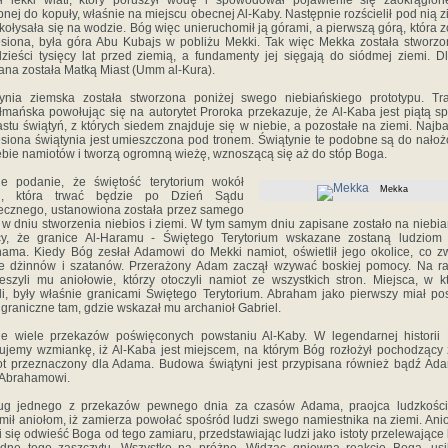
ł lekki wiatr, który poruszył wodę i spowodował pojawienie się zaokrąglone
nej do kopuły, właśnie na miejscu obecnej Al-Kaby. Następnie rozścielił pod nią z
 kołysała się na wodzie. Bóg więc unieruchomił ją górami, a pierwszą górą, która z
siona, była góra Abu Kubajs w pobliżu Mekki. Tak więc Mekka została stworz
dzieści tysięcy lat przed ziemią, a fundamenty jej sięgają do siódmej ziemi. D
na została Matką Miast (Umm al-Kura).
ynia ziemska została stworzona poniżej swego niebiańskiego prototypu. Tr
mańska powołując się na autorytet Proroka przekazuje, że Al-Kaba jest piątą s
astu świątyń, z których siedem znajduje się w niebie, a pozostałe na ziemi. Najba
siona świątynia jest umieszczona pod tronem. Świątynie te podobne są do nało
ebie namiotów i tworzą ogromną wieżę, wznoszącą się aż do stóp Boga.
eje podanie, że świętość terytorium wokół
Mekka
i, która trwać będzie po Dzień Sądu
ecznego, ustanowiona została przez samego
w dniu stworzenia niebios i ziemi. W tym samym dniu zapisane zostało na niebia
icy, że granice Al-Haramu - Świętego Terytorium wskazane zostaną ludziom 
ama. Kiedy Bóg zesłał Adamowi do Mekki namiot, oświetlił jego okolice, co z
e dżinnów i szatanów. Przerażony Adam zaczął wzywać boskiej pomocy. Na r
eszyli mu aniołowie, którzy otoczyli namiot ze wszystkich stron. Miejsca, w k
li, były właśnie granicami Świętego Terytorium. Abraham jako pierwszy miał po
 graniczne tam, gdzie wskazał mu archanioł Gabriel.
eje wiele przekazów poświęconych powstaniu Al-Kaby. W legendarnej historii
ujemy wzmiankę, iż Al-Kaba jest miejscem, na którym Bóg rozłożył pochodzący 
t przeznaczony dla Adama. Budowa świątyni jest przypisana również bądź Ad
 Abrahamowi.
ug jednego z przekazów pewnego dnia za czasów Adama, praojca ludzkości
mił aniołom, iż zamierza powołać spośród ludzi swego namiestnika na ziemi. Ani
li się odwieść Boga od tego zamiaru, przedstawiając ludzi jako istoty przelewające 