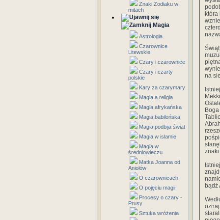
wysła
Znaki Zodiaku w
podob
mitach
która
wznie
Magia
czter
nazwa
Astrologia
Czarownice
Świąt
Litewskie
muzuł
piętn
Czary i czarownice
wynie
Czary i czarty
na si
polskie
Kary za czarymary
Istni
Mekk
Magia a religia
Ostat
Magia afrykańska
Boga 
Tabl
Magia babilońska
Abrah
Magia podbija świat
rzesz
Magia w islamie
pośpi
stanę
Magia w
znaki
średniowieczu
Matka Joanna od
Istni
Aniołów
znajd
O czarownicach
namio
bądź
O pojęciu magii
Procesy o czary -
Wedł
Prusy
oznaj
stara
Sztuka wróżenia