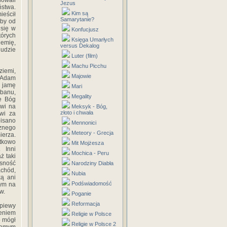
łowali
Jezus
ństwa.
Kim są
ieścił
Samarytanie?
aby od
 się w
Konfucjusz
tórych
Księga Umarłych
iemię,
versus Dekalog
ludzie
Luter (film)
Machu Picchu
ziemi,
Majowie
y Adam
ą jamę
Mari
ibanu,
Megality
ie Bóg
owi na
Meksyk - Bóg,
złoto i chwała
owi za
pisano
Mennonici
cznego
Meteory - Grecja
ierza.
ątkowo
Mit Mojżesza
 Inni
Mochica - Peru
ż taki
asność
Narodziny Diabła
achód,
Nubia
ką ani
Podświadomość
tym na
w.
Poganie
Reformacja
piewy
zeniem
Religie w Polsce
o mógł
Religie w Polsce 2