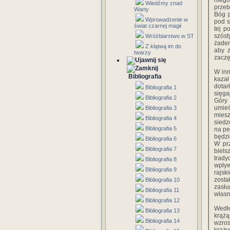
niego
Wiedźmy znad
przeb
Warty
Bóg p
Wprowadzenie w
pod s
świat czarnej magii
tej p
szóst
Wróżbiarstwo w ST
żaden
Z klątwą im do
aby z
twarzy
zaczę
W inn
Bibliografia
kazał
dotar
Bibliografia 1
sięga
Bibliografia 2
Góry 
umieś
Bibliografia 3
miesz
Bibliografia 4
siedz
Bibliografia 5
na pe
będzi
Bibliografia 6
W prz
Bibliografia 7
biel
trady
Bibliografia 8
wpływ
Bibliografia 9
rajsk
zosta
Bibliografia 10
zasłu
Bibliografia 11
własn
Bibliografia 12
Wedł
Bibliografia 13
krążą
Bibliografia 14
wzros