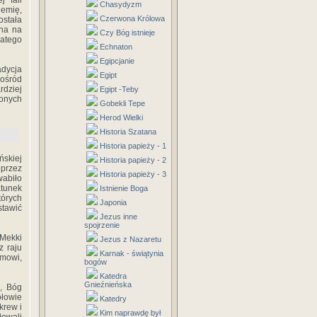
j fali
Chasydyzm
iemię,
Czerwona Królowa
ostała
ona na
Czy Bóg istnieje
latego
Echnaton
Egipcjanie
adycja
Egipt
pośród
rdziej
Egipt -Teby
żonych
Gobekli Tepe
Herod Wielki
Historia Szatana
Historia papieży - 1
ńskiej
Historia papieży - 2
przez
Historia papieży - 3
wabiło
atunek
Istnienie Boga
tórych
Japonia
stawić
Jezus inne
spojrzenie
 Mekki
Jezus z Nazaretu
z raju
Karnak - świątynia
amowi,
bogów
Katedra
Gnieźnieńska
, Bóg
ołowie
Katedry
krew i
Kim naprawdę był