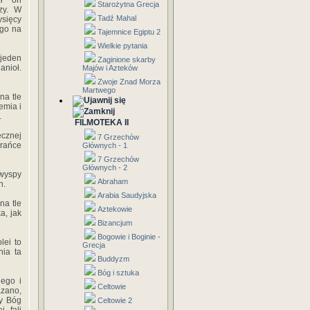
ał on
Starożytna Grecja
rzy. W
Tadź Mahal
ysięcy
 go na
Tajemnice Egiptu 2
Wielkie pytania
 jeden
Zaginione skarby
anioł.
Majów i Azteków
Zwoje Znad Morza
Martwego
na tle
emia i
.
FILMOTEKA II
ecznej
7 Grzechów
krańce
Głównych - 1
7 Grzechów
Głównych - 2
 wyspy
Abraham
n.
Arabia Saudyjska
na tle
Aztekowie
a, jak
Bizancjum
Bogowie i Boginie -
lei to
Grecja
nia ta
Buddyzm
Bóg i sztuka
ego i
Celtowie
azano,
dy Bóg
Celtowie 2