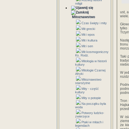
Rozwój historii
religii
ust, 
wieki.
Mitoznawstwo
Czas święty i mity
Głowa
tylko
Mit grecki
Trzym
Mit i epos
Nastę
Mit i kultura
tronu
Mit i sen
morza
Mit kosmogoniczny
Ks. Rodz.
Taki 
trady
Mitologia w historii
niebi
kultury
Mitologie Czarnej
W jed
Afryki
rozdz
Mitoznawstwo
starożytne
Podnó
podnó
Mity - część
kultury
podnó
Mity o potopie
Tron 
Na początku była
Hajka
woda
przed
Potwory ludzko-
zwierzęce
W is
ziems
Ptaki w mitach i
że ki
legendach