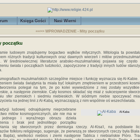
rum
Księga Gości
Nasi Wierni
==>> WPROWADZENIE - Mity początku
y początku
lamie ludowym znajdujemy bogactwo wątków mitycznych. Mitologia ta powstał
em różnych tradycji kulturowych oraz dawnych wierzeń i mitów przedmuzułma
i. W średniowiecznej literaturze arabsko-muzułmańskiej pojawia się często
zeniu świata i początkach ludzkości, zapożyczone z tradycji innych ludów staroż
a.
mografiach muzułmańskich szczególne miejsce i funkcję wyznacza się Al-Kabie.
zeniem świata świątynia ta miała być lokalnym zmętnieniem w przestrzeni kosmi
tworzenia polegał na tym, że po kolei wywiedzione z niej zostały wszystkie
eskie, a następnie ziemskie. Cały kosmos składać się miał z sukcesywnie stwor
miu sfer ziemskich i siedmiu niebieskich. W siódmym niebie spoczywać miał
zyciela na jednej linii z Al-Kabą, wyznaczającą z nim wspólnie oś wszechświata.
adycji ludowej odnajdujemy nieprzebrane
Al-Kaba
ctwo mitów kosmogonicznych, ale nie ma w
 jednego i wyraźnego obrazu dzieła
rzenia i brak jest jednolitego porządku
wiania się stworzonych przez demiurga rzeczy. Al-Kisa'i, na podstawie lic
azów folkloru religijnego, sugeruje, że pierwszą ze stworzonych rzeczy była Biała
a Bajda), wielkości niebios i ziemi następnie Tablica i niebiańskie Pióro. Tra