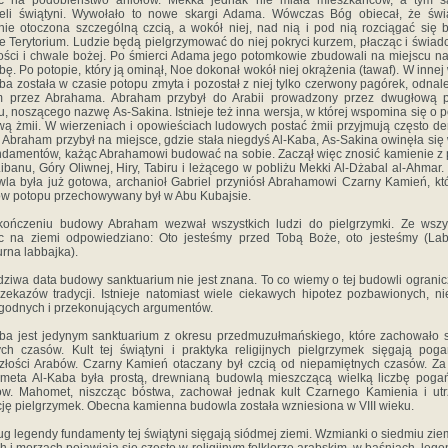
yć na podobieństwo aniołów. Mekka jednak nie miała mieszkańców, a tym 
ieli świątyni. Wywołało to nowe skargi Adama. Wówczas Bóg obiecał, że świ
nie otoczona szczególną czcią, a wokół niej, nad nią i pod nią rozciągać się 
e Terytorium. Ludzie będą pielgrzymować do niej pokryci kurzem, płacząc i świad
ości i chwale bożej. Po śmierci Adama jego potomkowie zbudowali na miejscu n
bę. Po potopie, który ją ominął, Noe dokonał wokół niej okrążenia (tawaf). W innej 
ba została w czasie potopu zmyta i pozostał z niej tylko czerwony pagórek, odnal
m przez Abrahama. Abraham przybył do Arabii prowadzony przez dwugłową p
u, noszącego nazwę As-Sakina. Istnieje też inna wersja, w której wspomina się o p
wą żmii. W wierzeniach i opowieściach ludowych postać żmii przyjmują często d
 Abraham przybył na miejsce, gdzie stała niegdyś Al-Kaba, As-Sakina owinęła się
undamentów, każąc Abrahamowi budować na sobie. Zaczął więc znosić kamienie z 
Libanu, Góry Oliwnej, Hiry, Tabiru i leżącego w pobliżu Mekki Al-Dżabal al-Ahmar.
la była już gotowa, archanioł Gabriel przyniósł Abrahamowi Czarny Kamień, kt
w potopu przechowywany był w Abu Kubajsie.
kończeniu budowy Abraham wezwał wszystkich ludzi do pielgrzymki. Ze wszys
c na ziemi odpowiedziano: Oto jesteśmy przed Tobą Boże, oto jesteśmy (La
urna labbajka).
ziwa data budowy sanktuarium nie jest znana. To co wiemy o tej budowli ogranic
zekazów tradycji. Istnieje natomiast wiele ciekawych hipotez pozbawionych, nie
godnych i przekonujących argumentów.
ba jest jedynym sanktuarium z okresu przedmuzułmańskiego, które zachowało 
ch czasów. Kult tej świątyni i praktyka religijnych pielgrzymek sięgają poga
złości Arabów. Czarny Kamień otaczany był czcią od niepamiętnych czasów. Za
eta Al-Kaba była prostą, drewnianą budowlą mieszczącą wielką liczbę poga
w. Mahomet, niszcząc bóstwa, zachował jednak kult Czarnego Kamienia i ut
cję pielgrzymek. Obecna kamienna budowla została wzniesiona w VIII wieku.
g legendy fundamenty tej świątyni sięgają siódmej ziemi. Wzmianki o siedmiu zie