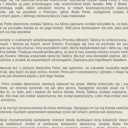
ując się na autorytet proroka Mahometa, utożsamia często Białą Perłę z r
a i określa ją jako przenikające cały wszechświat białe światło. Mity o Białej
pominają wątki, które odnaleźć można w mitach kosmogonicznych staroży
odu, jak na przykład u Fenicjan, gdzie Biała Perła zastąpiona została b
cznym jajem, z którego demiurg tworzy ciała niebieskie.
łej Perły stworzona została Tablica, na której zapisane zostało wszystko to, co było, 
e od początku świata aż po jego koniec. Nikt poza demiurgiem nie wie, jaka jest
ych na niej wyroków.
endzie o cudownym wniebowstąpieniu Proroka (Miradż) Tablica ta umieszczona 
osach i strzeże jej Azra'il, anioł śmierci. Rozciąga się ona od wschodu do za
ane są na niej imiona i losy wszystkich ludzi, którzy kiedykolwiek byli i który są, i b
ńca świata. Tradycja muzułmańska głosi, że jest w niej zawarty między innymi nieb
typ
Koranu
. Istnieją wspaniałe opisy tej Tablicy. Ma być ona niezwykle piękna. Jej
rubinów, a środek ze wspaniałych szmaragdów. Zapisana jest migotliwym światłem.
tworzył też z różnych klejnotów Pióro, tak ogromne, że człowiek musiałby wę
et lat, aby dojść do jego końca. Koniec Pióra jest rozpołowiony i płynęło z niego św
nie jak atrament płynie z piór tego świata.
 Pióro zostało stworzone, demiurg nakazał mu pisać. Wtedy wzburzyło się i za
zliwie, aż drżenie poniosło się jak głos gromu. Następnie zaczęło pisać na T
tko to, co było, jest i będzie do końca świata. Kiedy Tablica została napisana,
ło. Kto miał zaś zostać wywyższony, ten został wywyższony, a kto miał zostać pon
ł poniżony.
ca ta ma być przymocowana do tronu demiurga. Spogląda on na nią trzysta sześćdz
dziennie. Każdym spojrzeniem wywołuje życie lub śmierć, poniża lub wywyższa.
dycji muzułmańskiej spotykamy również teksty ilustrujące inną kolejność stwor
ug niektórych źródeł w pierwszej kolejności stworzona została Biała Pe