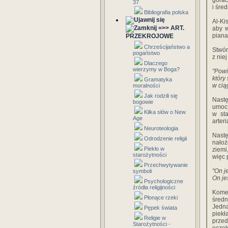
górac
37
i śre
Bibliografia polska
Al-Ki
=>> ART.
aby w
piana
PRZEKROJOWE
Chrześcijaństwo a
Stwór
pogaństwo
z nie
Dlaczego
wierzymy w Boga?
"Powi
który
Gramatyka
w ciąg
moralności
Jak rodzili się
Nastę
bogowie
umocn
Kilka słów o New
w sta
Age
arter
Neuroteologia
Nastę
Odrodzenie religii
nałoż
Piekło w
ziemi
starożytności
więc 
Przechwytywanie
"On j
symboli
On je
Psychologiczne
źródła religijności
Kome
Płonące rzeki
średn
Jedna
Pępek świata
piek
Religie w
przed
Starożytności -