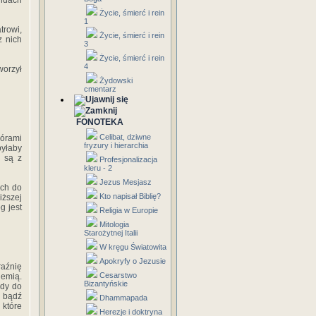
endach
Życie, śmierć i rein
1
trowi,
Życie, śmierć i rein
z nich
3
Życie, śmierć i rein
4
worzył
Żydowski
cmentarz
FONOTEKA
Celibat, dziwne
górami
fryzury i hierarchia
byłaby
e są z
Profesjonalizacja
kleru - 2
Jezus Mesjasz
ych do
Kto napisał Biblię?
iższej
g jest
Religia w Europie
Mitologia
Starożytnej Italii
W kręgu Światowita
Apokryfy o Jezusie
aźnię
Cesarstwo
iemią.
Bizantyńskie
ody do
 bądź
Dhammapada
 które
Herezje i doktryna