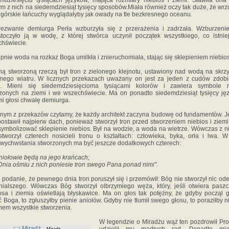
mdziesięciu tysiącach języków, mająca rozmiary niebios i ziemi. Sławiła on
m z nich na siedemdziesiąt tysięcy sposobów.Miała również oczy tak duże, że wr
 górskie łańcuchy wyglądałyby jak owady na tle bezkresnego oceanu.
ezwanie demiurga Perła wzburzyła się z przerażenia i zadrżała. Wzburzeni
stoczyło ją w wodę, z której stwórca uczynił początek wszystkiego, co istni
hświecie.
pnie woda na rozkaz Boga umilkła i znieruchomiała, stając się sklepieniem niebios
ną stworzoną rzeczą był tron z zielonego klejnotu, ustawiony nad wodą na skrz
nego wiatru. W licznych przekazach uważany on jest za jeden z cudów zdob
o. Mieni się siedemdziesięcioma tysiącami kolorów i zawiera symbole r
zonych na ziemi i we wszechświecie. Ma on ponadto siedemdziesiąt tysięcy ję
mi głosi chwałę demiurga.
nym z przekazów czytamy, że każdy architekt zaczyna budowę od fundamentów. 
ostawił najpierw dach, ponieważ stworzył tron przed stworzeniem niebios i ziemi
symbolizować sklepienie niebios. Był na wodzie, a woda na wietrze. Wówczas z n
tworzył czterech nosicieli tronu o kształtach: człowieka, byka, orła i lwa. 
wychwstania stworzonych ma być jeszcze dodatkowych czterech:
] aniołowie będą na jego krańcach;
Dnia ośmiu z nich poniesie tron swego Pana ponad nimi".
ej podanie, że pewnego dnia tron poruszył się i przemówił: Bóg nie stworzył nic od
ialszego. Wówczas Bóg stworzył olbrzymiego węża, który, jeśli otwiera paszc
osa i ziemia oświetlają błyskawice. Ma on głos tak potężny, że gdyby począł 
ć Boga, to zgłuszyłby pienie aniołów. Gdyby nie tłumił swego głosu, to poraziłby n
nem wszystkie stworzenia.
W legendzie o Miradżu wąż ten pozdrowił Pro