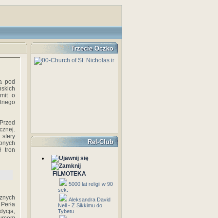
Trzecie Oczko
a pod
ńskich
 mit o
ytnego
 Przed
cznej.
 sfery
Rel-Club
zonych
 tron
FILMOTEKA
5000 lat religii w 90
sek.
znych
Aleksandra David
 Perła
Nell - Z Sikkimu do
dycja,
Tybetu