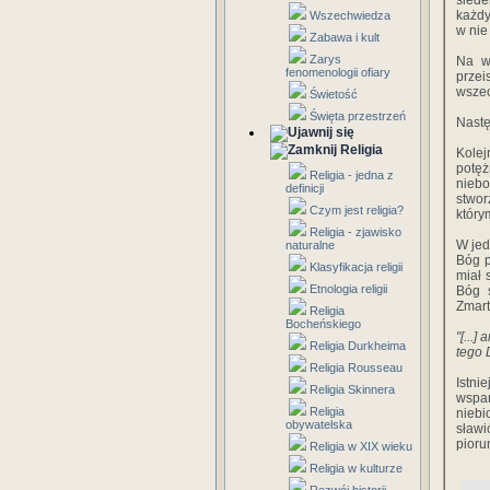
siede
każdy
Wszechwiedza
w nie
Zabawa i kult
Zarys
Na w
fenomenologii ofiary
przei
wszec
Świetość
Święta przestrzeń
Nastę
Religia
Kolej
potęż
Religia - jedna z
nieb
definicji
stwor
Czym jest religia?
który
Religia - zjawisko
W jed
naturalne
Bóg p
Klasyfikacja religii
miał 
Etnologia religii
Bóg s
Zmart
Religia
Bocheńskiego
"[...
Religia Durkheima
tego 
Religia Rousseau
Istni
Religia Skinnera
wspan
Religia
niebi
obywatelska
sławi
pioru
Religia w XIX wieku
Religia w kulturze