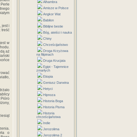
ozumem
Alhambra
 Perle
Amisze w Polsce
tnego
iałym
Angkor Wat
Babilon
jest i
Biblijne bestie
 treść
Bóg, ateiści i nauka
Chiny
jest w
Chrześcijaństwo
chodu.
Droga Krzyżowa
ędą aż
na filipinach
iański
 końce
Druga Krucjata
Egipt - Tajemnice
zmarłych
drować
Etiopia
iatło,
Geniusz Darwina
Hetyci
drżało
ablicy
Hipnoza
 Pióro
Historia Boga
iżony,
Historia Pisma
Historia
iesiąt
chrześcijaństwa
Indie
zenia.
Jerozolima
rła o
Jerozolima 2