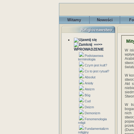
Witamy
Nowości
Fo
Religioznawstwo
Mit
==>>
WPROWADZENIE
W is
wpływ
Podstawowa
Arabi
terminologia
stwor
Czym jest kult?
świat
Co to jest rytuał?
W kos
Absolut
stwor
Anioły
Akt s
niebi
Ateizm
sied
Bóg
Stwor
Cud
W tr
Deizm
boga
nich
Demonizm
stwo
Fenomenologia
poja
religii
przek
Fundamentalizm
(Durr
religijny