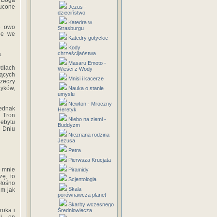
a Boga
zucone
Jezus -
dzieciństwo
Katedra w
e owo
Strasburgu
eje we
Katedry gotyckie
Kody
chrześcijaństwa
.
Masaru Emoto -
ydłach
Wieści z Wody
iących
Mnisi i kacerze
zeczy
zyków,
Nauka o stanie
umyslu
Newton - Mroczny
Jednak
Heretyk
. Tron
Niebo na ziemi -
iebytu
Buddyzm
W Dniu
Nieznana rodzina
Jezusa
Petra
Pierwsza Krucjata
e mnie
Piramidy
zę, to
Scjentologia
głośno
Skala
im jak
porównawcza planet
Skarby wczesnego
roka i
Średniowiecza