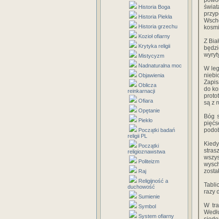
powoł
świat
Historia Boga
przy
Historia Piekła
Wsch
Historia grzechu
kosmi
Kozioł ofiarny
Z Bia
Krytyka religii
będzi
wyryt
Mistycyzm
Nadnaturalna moc
W leg
niebi
Objawienia
Zapis
Oblicza
do ko
reinkarnacji
proto
Ofiara
są z 
Opętanie
Bóg s
Piekło
pięćs
podob
Początki badań
religii PL
Kiedy
Początki
stras
religioznawstwa
wszys
Politeizm
wysch
zosta
Raj
Religijność a
Tabli
duchowość
razy 
Sumienie
W tra
Symbol
Wedł
System ofiarny