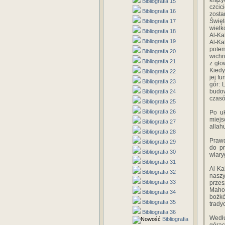
krąż
Bibliografia 15
czcic
Bibliografia 16
zosta
Święt
Bibliografia 17
wielk
Bibliografia 18
Al-Ka
Bibliografia 19
Al-Ka
pote
Bibliografia 20
wichr
Bibliografia 21
z gło
Kiedy
Bibliografia 22
jej f
Bibliografia 23
gór: 
budow
Bibliografia 24
czasó
Bibliografia 25
Bibliografia 26
Po u
miejs
Bibliografia 27
allah
Bibliografia 28
Prawd
Bibliografia 29
do pr
Bibliografia 30
wiary
Bibliografia 31
Al-Ka
Bibliografia 32
naszy
Bibliografia 33
przes
Mahom
Bibliografia 34
bożkó
Bibliografia 35
trady
Bibliografia 36
Wedłu
Bibliografia