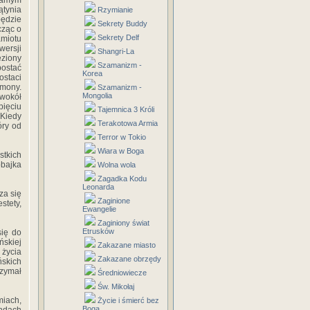
samym
ątynia
Rzymianie
będzie
Sekrety Buddy
cząc o
Sekrety Delf
amiotu
wersji
Shangri-La
eziony
Szamanizm -
ostać
Korea
ostaci
emony.
Szamanizm -
Mongolia
 wokół
pięciu
Tajemnica 3 Króli
 Kiedy
Terakotowa Armia
óry od
Terror w Tokio
Wiara w Boga
tkich
bbajka
Wolna wola
Zagadka Kodu
Leonarda
za się
Zaginione
stety,
Ewangelie
Zaginiony świat
Etrusków
się do
ńskiej
Zakazane miasto
 życia
Zakazane obrzędy
ńskich
rzymał
Średniowiecze
Św. Mikołaj
miach,
Życie i śmierć bez
Boga