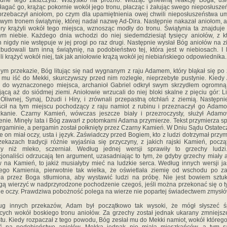
dne tego zaszczytu. Wszystko na próżno. Widząc gniewną reakcję Boga, usi
łagać go, krążąc pokornie wokół jego tronu, płacząc i żałując swego nieposłusze
rzebaczył aniołom, po czym dla upamiętnienia owej chwili nieposłuszeństwa um
wym tronem świątynię, której nadał nazwę Ad-Dira. Następnie nakazał aniołom, 
ory krążyli wokół tego miejsca, wznosząc modły do tronu. Świątynia ta znajduje
ym niebie. Każdego dnia wchodzi do niej siedemdziesiąt tysięcy aniołów, z k
 nigdy nie wstępuje w jej progi po raz drugi. Następnie wysłał Bóg aniołów na z
budowali tam inną świątynię, na podobieństwo tej, która jest w niebiosach. I 
li krążyć wokół niej, tak jak aniołowie krążą wokół jej niebiańskiego odpowiednika.
ym przekazie, Bóg litując się nad wygnanym z raju Adamem, który błąkał się po 
 mu iść do Mekki, skurczywszy przed nim rozległe, nieprzebyte pustynie. Kied
ł do wyznaczonego miejsca, archanioł Gabriel odkrył swym skrzydłem ogromn
jącą aż do siódmej ziemi. Aniołowie wrzucali do niej bloki skalne z pięciu gór: L
Oliwnej, Synaj, Dżudi i Hiry, i zrównali przepastną otchłań z ziemią. Następn
cił na tym miejscu pochodzący z raju namiot z rubinu i przeznaczył go Adam
kanie. Czarny Kamień, wówczas jeszcze biały i przezroczysty, służył Adam
enie. Minęły lata i Bóg zawarł z potomkami Adama przymierze. Tekst przymierza s
rgaminie, a pergamin został połknięty przez Czarny Kamień. W Dniu Sądu Ostate
e on miał oczy, usta i język. Zaświadczy przed Bogiem, kto z ludzi dotrzymał przym
ekazach tradycji różnie wyjaśnia się przyczyny, z jakich rajski Kamień, pocz
szy niż mleko, sczerniał. Według jednej wersji sprawiły to grzechy ludzi.
cjonaliści odrzucają ten argument, uzasadniając to tym, że gdyby grzechy miały a
 na Kamień, to jakiż musiałyby mieć na ludzkie serca. Według innych wersji j
iego Kamienia, pierwotnie tak wielka, że oświetlała ziemię od wschodu po z
ła przez Boga stłumiona, aby wystawić ludzi na próbę. Nie jest bowiem sztu
gą wierzyć w nadprzyrodzone pochodzenie czegoś, jeśli można przekonać się o 
e oczy. Prawdziwa pobożność polega na wierze nie popartej świadectwem zmysłó
ug innych przekazów, Adam był początkowo tak wysoki, że mógł słyszeć ś
cych wokół boskiego tronu aniołów. Za grzechy został jednak ukarany zmniejs
tu. Kiedy rozpaczał z tego powodu, Bóg zesłał mu do Mekki namiot, wokół któreg